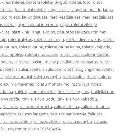
iniai roletai
,
dextera roletai
,
dvigubi roletai
,
foto roletai
,
 roletai
,
klasikiniai roletai
,
langai akcija
,
langai su orlaide
,
langų
auko roletai
,
lauko žaliuzės
,
medinės žaliuzės
,
medinės žaliuzės
s roletai
,
pigus roletai internetu
,
pigus roletai vilniuje
,
kcijos
,
plastikiniu langu akcijos
,
plisuotos žaliuzės
,
ritininės
tuje
,
roletai alytus
,
roletai ant langu
,
roletai diena naktis
,
roletai
tai kaunas
,
roletai kaune
,
roletai kaune kaina
,
roletai klaipeda
,
marijampoleje
,
roletai nuo saulės
,
roletai nuo saulės ir karščio
,
anevezyje
,
roletai pigiau
,
roletai plastikiniams langams
,
roletai
i
,
roletai siauliai
,
roletai siauliuose
,
roletai stoglangiams
,
roletai
as
,
roletu audiniai
,
roletu gamyba
,
roletu kaina
,
roletų kainos
,
roletu montavimas
,
roletu montavimo instrukcija
,
roletu
s kaina
,
ruletai
,
senukai roletai
,
tinkleliai langams
,
tinkleliai nuo
nuo vabzdžių
,
tinklelis nuo uodu
,
tinklelis nuo vabzdžių
,
a
,
žaliuzės
,
zaliuzes internetu
,
žaliuzės kaina
,
zaliuzes kaunas
,
laipedoje
,
zaliuzes langams
,
zaliuzes panevezyje
,
žaliuzės
i
,
zaliuzes vilniuje
,
žaliuzės vilnius
,
zaliuziu gamyba
,
zaliuziu
,
žaliuzių remontas
on
2015/04/04
.