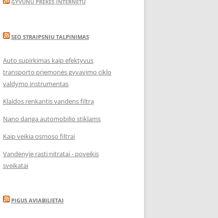
GYVUNU PREKES INTERNETU
SEO STRAIPSNIU TALPINIMAS
Auto supirkimas kaip efektyvus
transporto priemonės gyvavimo ciklo
valdymo instrumentas
Klaidos renkantis vandens filtrą
Nano danga automobilio stiklams
Kaip veikia osmoso filtrai
Vandenyje rasti nitratai - poveikis
sveikatai
PIGUS AVIABILIETAI