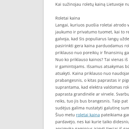
Kai sužinojau roletų kainą Lietuvoje 
Roletai kaina
Langai, kuriuos puošia roletai atrodo 
jaukumo ir privatumo tuomet, kai to r
galvoja, kad šis populiarus langų užd
pasirinkti gera kaina parduodamus role
priklauso nuo poreikių ir finansinių ga
Nuo ko priklauso kainos? Tai vienas 
ir gamintojams. Išsamus atsakymas būtų
atsakyti. Kaina priklauso nuo naudojam
prabangesnis, o kitas paprastas ir pi
suprantama, kad elektra valdomas role
paprasta grandinėle ar virvele. Svarbu
reiks, tuo jis bus brangesnis. Taip pat 
sudėjus galima nustatyti galutinę sum
Šiuo metu
roletai kaina
pateikiama gan 
pardavėjo, nes kai kurie taiko didesni
apsimoka gaminius įsigyti tiesiai iš ga