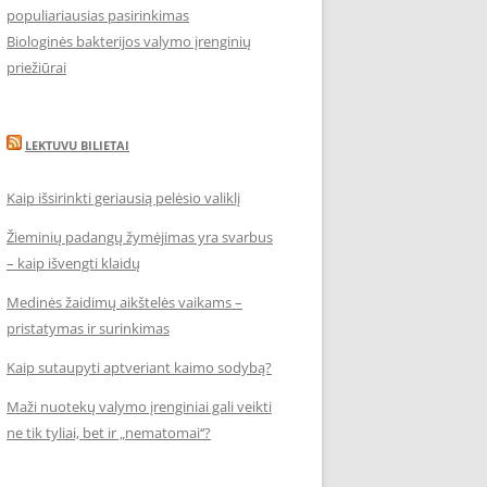
populiariausias pasirinkimas
Biologinės bakterijos valymo įrenginių
priežiūrai
LEKTUVU BILIETAI
Kaip išsirinkti geriausią pelėsio valiklį
Žieminių padangų žymėjimas yra svarbus
– kaip išvengti klaidų
Medinės žaidimų aikštelės vaikams –
pristatymas ir surinkimas
Kaip sutaupyti aptveriant kaimo sodybą?
Maži nuotekų valymo įrenginiai gali veikti
ne tik tyliai, bet ir „nematomai‘‘?