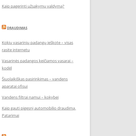
Kaip pagerinti užsakymų valdymą?
DRAUDIMAS
Kokių vasarinių padangų ieškote – visas
rasite internetu
Vasarinės padangos keičiamos vasarai –
kodėl
Šiuolaikiškas pasirinkimas – vandens
aparatai ofisui
Vandens filtrai namui – kokybei
Kaip gauti pigesnį automobilio draudimą.
Patarimai