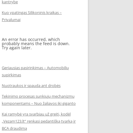
kantrybe
Kuo ypatingas Silikoninis kraikas –
Privalumai
An error has occurred, which
probably means the feed is down.
Try again later.
Geriausias pasirinkimas – Automobilių
supirkimas
Nuotraukos ir spauda ant drobės
Tekinimo procesas sunkiųjų mechanizmų
komponentams – Nuo žaliavos iki giganto
Kai ramybė yra svarbiau už greitį, kodėl
„Vezam123.lt“ renkasi pedantišką tvarką ir
BCA draudimą