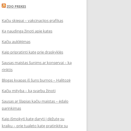
ZOO PREKES
Kačių skiepai – vakcinacijos grafikas
Ką naudinga žinoti apie kates
Kačių auklėjimas
Kaip pripratinti katę prie draskyklės
Sausas maistas šunims ar konservai – ką
rinktis
Blogas kvapas iš šuns burnos – Halitozė
Kačių mityba – ką svarbu žinoti
Sausas ar šlapias kačių maistas – ėdalo
parinkimas
Kaip išmokyti katę daryti į dėžutę su
kraiku – prie tualeto katę pratinkite su