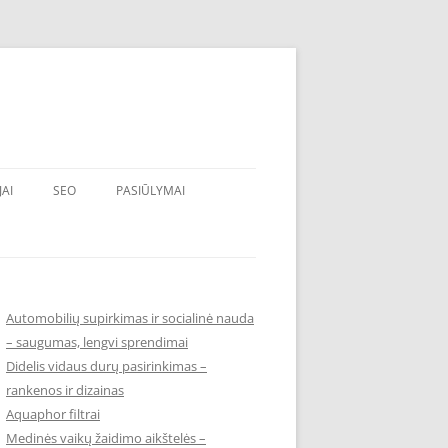
JAI
SEO
PASIŪLYMAI
Automobilių supirkimas ir socialinė nauda
– saugumas, lengvi sprendimai
Didelis vidaus durų pasirinkimas –
rankenos ir dizainas
Aquaphor filtrai
Medinės vaikų žaidimo aikštelės –