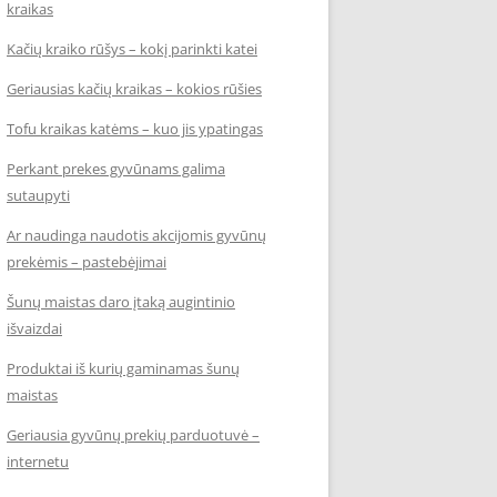
kraikas
Kačių kraiko rūšys – kokį parinkti katei
Geriausias kačių kraikas – kokios rūšies
Tofu kraikas katėms – kuo jis ypatingas
Perkant prekes gyvūnams galima
sutaupyti
Ar naudinga naudotis akcijomis gyvūnų
prekėmis – pastebėjimai
Šunų maistas daro įtaką augintinio
išvaizdai
Produktai iš kurių gaminamas šunų
maistas
Geriausia gyvūnų prekių parduotuvė –
internetu