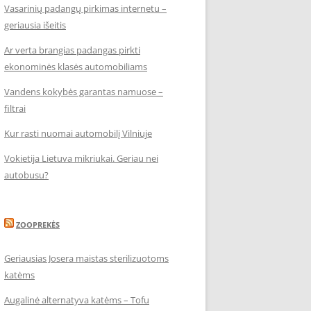
Vasarinių padangų pirkimas internetu –
geriausia išeitis
Ar verta brangias padangas pirkti
ekonominės klasės automobiliams
Vandens kokybės garantas namuose –
filtrai
Kur rasti nuomai automobilį Vilniuje
Vokietija Lietuva mikriukai. Geriau nei
autobusu?
ZOOPREKĖS
Geriausias Josera maistas sterilizuotoms
katėms
Augalinė alternatyva katėms – Tofu