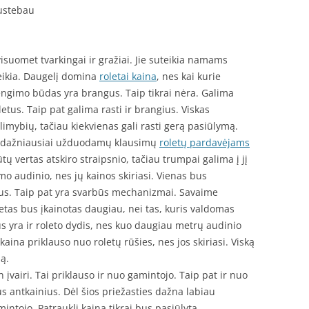
nustebau
visuomet tvarkingai ir gražiai. Jie suteikia namams
eikia. Daugelį domina
roletai kaina
, nes kai kurie
engimo būdas yra brangus. Taip tikrai nėra. Galima
tus. Taip pat galima rasti ir brangius. Viskas
limybių, tačiau kiekvienas gali rasti gerą pasiūlymą.
iš dažniausiai užduodamų klausimų
roletų pardavėjams
 vertas atskiro straipsnio, tačiau trumpai galima į jį
o audinio, nes jų kainos skiriasi. Vienas bus
gus. Taip pat yra svarbūs mechanizmai. Savaime
tas bus įkainotas daugiau, nei tas, kuris valdomas
s yra ir roleto dydis, nes kuo daugiau metrų audinio
kaina priklauso nuo roletų rūšies, nes jos skiriasi. Viską
ą.
įvairi. Tai priklauso ir nuo gamintojo. Taip pat ir nuo
us antkainius. Dėl šios priežasties dažna labiau
mintojo. Patraukli kaina tikrai bus pasiūlyta.