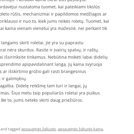
rdavėjui nustatoma tuomet, kai pateikiami tikslūs
oleto rūšis, mechanizmai ir papildomos medžiagos ar
priklauso ir nuo to, kiek jums reikės roletų. Tuomet, kai
tai kaina vienam vienetui yra mažesnė, nei perkant tik
s langams skirti roletai. Jie yra su paprastu
i nėra skurdus. Rasite ir įvairių spalvų, ir raštų.
i išsirinksite tinkamus. Nebūtina mokėti labai didelių
sprendimo apipavidalinant langą. Jų kaina svyruoja
ar išskirtinio grožio gali rasti brangesnius
 ir galimybių.
agalba. Didelę reikšmę tam turi ir langai, jų
imas. Šiuo metu taip populiarūs roletai yra puikus
 Be to, jums neteks skirti daug priežiūros.
and tagged
apsauginės žaliuzės
,
apsauginės žaliuzės kaina
,