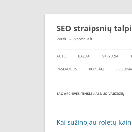
Skip
to
content
SEO straipsnių talp
Verslui – 3xpozicija.lt
AUTO
BALDAI
SKRYDŽIAI
PASLAUGOS
KÖP SÄLJ
SKELBIMA
TAG ARCHIVES:
TINKLELIAI NUO VABZDŽIŲ
Kai sužinojau roletų kai