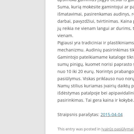
Suma, kurią mokėsite gamintojui ar pa
išmatavimai, pasirenkamas audinys, r
darbai, pavyzdžiui, tvirtinimas. Kaina 
jų reikia ne vienam langui ar durims, 
vienam.
Pigiausi yra tradiciniai ir plastikiniam
mechanizmu. Audinių pasirinkimas tikra
Gamintojo pateikiamame kataloge tikra
sumų pinigų, kuomet norisi paprasto 
nuo 10 iki 20 eurų. Norintys prabangos 
pasiūlymus. Viskas priklauso nuo norų
Namų stilius kuriamas įvairių daiktų p
išdėstymas patalpoje bei apipavidalin
pasirinkimas. Tai gera kaina ir kokybė.
Straipsnis parašytas:
2015-04-04
This entry was posted in
Įvairūs pasiūlymai