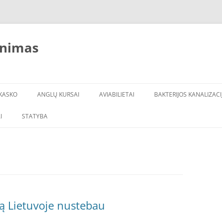
inimas
KASKO
ANGLŲ KURSAI
AVIABILIETAI
BAKTERIJOS KANALIZACI
I
STATYBA
ną Lietuvoje nustebau