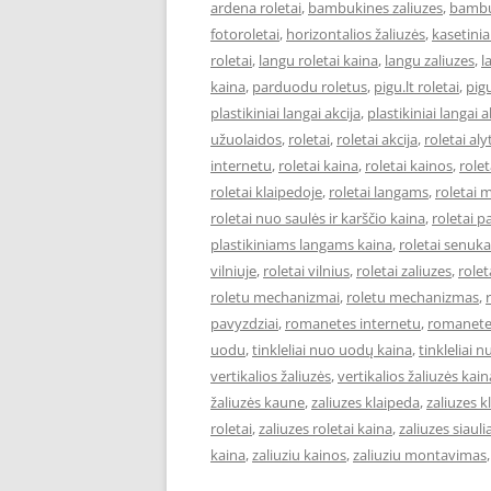
ardena roletai
,
bambukines zaliuzes
,
bambuk
fotoroletai
,
horizontalios žaliuzės
,
kasetiniai
roletai
,
langu roletai kaina
,
langu zaliuzes
,
l
kaina
,
parduodu roletus
,
pigu.lt roletai
,
pigu
plastikiniai langai akcija
,
plastikiniai langai a
užuolaidos
,
roletai
,
roletai akcija
,
roletai aly
internetu
,
roletai kaina
,
roletai kainos
,
role
roletai klaipedoje
,
roletai langams
,
roletai 
roletai nuo saulės ir karščio kaina
,
roletai p
plastikiniams langams kaina
,
roletai senuka
vilniuje
,
roletai vilnius
,
roletai zaliuzes
,
rolet
roletu mechanizmai
,
roletu mechanizmas
,
pavyzdziai
,
romanetes internetu
,
romanete
uodu
,
tinkleliai nuo uodų kaina
,
tinkleliai 
vertikalios žaliuzės
,
vertikalios žaliuzės kain
žaliuzės kaune
,
zaliuzes klaipeda
,
zaliuzes k
roletai
,
zaliuzes roletai kaina
,
zaliuzes siaulia
kaina
,
zaliuziu kainos
,
zaliuziu montavimas