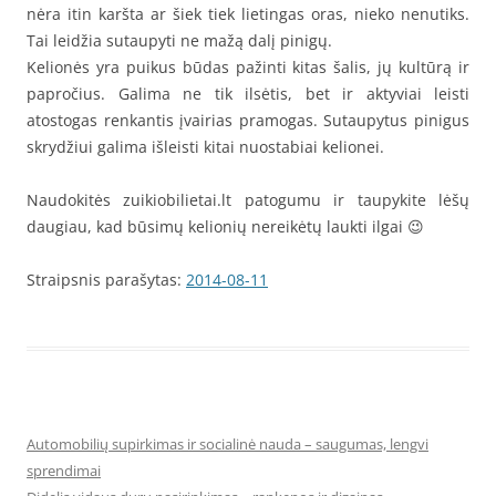
nėra itin karšta ar šiek tiek lietingas oras, nieko nenutiks.
Tai leidžia sutaupyti ne mažą dalį pinigų.
Kelionės yra puikus būdas pažinti kitas šalis, jų kultūrą ir
papročius. Galima ne tik ilsėtis, bet ir aktyviai leisti
atostogas renkantis įvairias pramogas. Sutaupytus pinigus
skrydžiui galima išleisti kitai nuostabiai kelionei.
Naudokitės zuikiobilietai.lt patogumu ir taupykite lėšų
daugiau, kad būsimų kelionių nereikėtų laukti ilgai 😉
Straipsnis parašytas:
2014-08-11
Automobilių supirkimas ir socialinė nauda – saugumas, lengvi
sprendimai