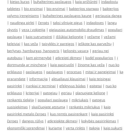
|
kietas kuras
|
buhalterines paslaugos
|
kaip prižiūrėti
|
indaploviu
tabletes
|
bio enzimai
|
bio enzimai
|
bakterijos starwax
|
bakterijos
valymo įrenginiams
|
buhalterines paslaugos kaune
|
geriausia danga
|
naudinga pirkti
|
čerpės
|
taksi vilniuje pigus
|
indaploves
|
langu
skystis
|
veza i vokietija
|
pigiausias automobilio draudimas
|
populiari
paslauga
|
kaip sutrumpinti
|
iššūkiai kelionėje
|
vežame
|
vežami
keleiviai
|
kas veža
|
taisyklės ir pareigos
|
ieškote kas parvežtų
|
berlynas, hamburgas, hanoveris
|
kelionės vasarą
|
geriau nei
autobusu
|
kam pirmenybė
|
atkreipti dėmesį
|
kodėl populiarios
|
į
dortmundą ar mincheną
|
kaip pasiruošti
|
žinome kas veža
|
nuo ko
priklauso
|
paslaugos
|
paslaugos
|
procesas
|
mitai ir paneigimai
|
ką
prarandate
|
informacija
|
aktualiausi klausimai
|
kaip teisingai
pasirinkti
|
įrankiai ir terminai
|
efektyvus būdas
|
epitetai
|
nuo ko
priklauso
|
kriterijai
|
patogiau
|
geriau
|
planuojate kelionę
|
renkantis tiekėją
|
populiari paslauga
|
mikriukais
|
patogus
susisiekimas
|
skaičiuojate atstumą
|
renkatės mikriukus
|
kaip
pasirinkti metalo čerpes
|
kuo remtis pasirenkant
|
kaip pasirinkti
čerpes
|
dangos rūšys
|
atkreipkite dėmesį
|
kokybės pasirinkimas
|
ekonomiški sprendimai
|
kuriame
|
verta rinktis
|
įtakoja
|
kaip sukurti