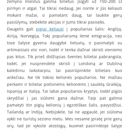
žemyno miestus galima bilietus įsigyti už 150–200 Lt
pirmyn ir atgal. Tai tikrai nedaug. Jei norite ir Jūs keliauti
mokant mažai, o pamatant daug, tai laukite gerų
pasiūlymų, stebėkite akcijas ir Jums tikrai pasiseks.
Daugelis gali
pigiai keliauti
į populiarias šalis: Angliją,
Airiją, Norvegiją. Tokį populiarumą lėmė emigracija, nes
tose šalyse gyvena daugybė lietuvių, o pasimatyti su
artimaisiais visi nori, todėl ir tenka dažnai skristi vieniems
pas kitus. Tik prieš didžiąsias šventes bilietai pabrangsta,
todėl, jei nusprendėte skristi į Londoną ar Dubliną
kalėdiniu laikotarpiu, tai pasirūpinkite bilietais kuo
anksčiau. Ne tik tokios kelionės populiarios. Ne mažiau
perkami ir bilietai poilsinėms kelionėms į saulėtą Graikiją,
Ispaniją ar Italiją. Tai labai populiarios kryptys, todėl pigūs
skrydžiai į jas siūlomi gana dažnai. Taip pat galima
pamatyti itin pigių kelionių į egzotiškas šalis, pavyzdžiui,
Tailandą ar Indiją. Nebijokite, tai ne apgaulė, jei siūloma
vykti ne turistų sezono metu. Mes nesame įpratę prie gerų
orų, tad jei vyksite atostogų, kuomet pasirinktoje šalyje