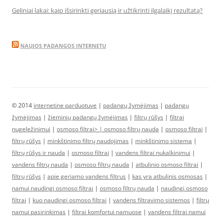
Geliniai lakai: kaip išsirinkti geriausią ir užtikrinti ilgalaikį rezultatą?
NAUJOS PADANGOS INTERNETU
© 2014
internetine parduotuve
|
padangų žymėjimas
|
padangų
žymėjimas
|
žieminių padangų žymėjimas
|
filtrų rūšys
|
filtrai
nugeležinimui
|
osmoso filtrai> |
osmoso filtrų nauda
|
osmoso filtrai
|
filtrų rūšys
|
minkštinimo filtrų naudojimas
|
minkštinimo sistema
|
filtrų rūšys ir nauda
|
osmoso filtrai
|
vandens filtrai nukalkinimui
|
vandens filtrų nauda
|
osmoso filtrų nauda
|
atbulinio osmoso filtrai
|
filtrų rūšys
|
apie geriamo vandens filtrus
|
kas yra atbulinis osmosas
|
namui naudingi osmoso filtrai
|
osmoso filtrų nauda
|
naudingi osmoso
filtrai
|
kuo naudingi osmoso filtrai
|
vandens filtravimo sistemos
|
filtrų
namui pasirinkimas
|
filtrai komfortui namuose
|
vandens filtrai namui