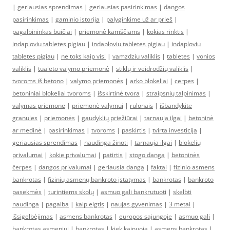
|
geriausias sprendimas
|
geriausias pasirinkimas
|
dangos
pasirinkimas
|
gaminio istorija
|
palyginkime už ar prieš
|
pagalbininkas buičiai
|
priemonė kamščiams
|
kokias rinktis
|
indaploviu tabletes pigiau
|
indaploviu tabletes pigiau
|
indaploviu
tabletes pigiau
|
ne toks kaip visi
|
vamzdziu valiklis
|
tabletes
|
vonios
valiklis
|
tualeto valymo priemonė
|
stiklų ir veidrodžių valiklis
|
tvoroms iš betono
|
valymo priemonės
|
arko blokeliai
|
cerpes
|
betoniniai blokeliai tvoroms
|
išskirtinė tvora
|
straipsnių talpinimas
|
valymas priemone
|
priemonė valymui
|
rulonais
|
išbandykite
granules
|
priemonės
|
gaudyklių priežiūrai
|
tarnauja ilgai
|
betoninė
ar medinė
|
pasirinkimas
|
tvoroms
|
paskirtis
|
tvirta investicija
|
geriausias sprendimas
|
naudinga žinoti
|
tarnauja ilgai
|
blokelių
privalumai
|
kokie privalumai
|
patirtis
|
stogo danga
|
betoninės
čerpės
|
dangos privalumai
|
geriausia danga
|
faktai
|
fizinio asmens
bankrotas
|
fizinių asmenų bankroto įstatymas
|
bankrotas
|
bankroto
pasekmės
|
turintiems skolų
|
asmuo gali bankrutuoti
|
skelbti
naudinga
|
pagalba
|
kaip elgtis
|
naujas gyvenimas
|
3 metai
|
išsigelbėjimas
|
asmens bankrotas
|
europos sąjungoje
|
asmuo gali
|
bankrotas asmeniui
|
bankrotas
|
kiek kainuoja
|
asmens bankrotas
|