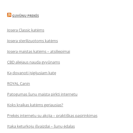
GUVŪNŲ PREKĖS
Josera Classic katėms
Josera sterilizuotoms katėms
Josera maistas katėms – atsiliepimai
CBD aliejaus nauda gyvūnams
Ką dovanoti įsigijusiam katę
ROYAL Canin
Patogumas šunų maistą pirkti internetu
Koks kraikas katėms geriausias?
Prekės internetu su akcija – praktiškas pasirinkimas
Įtaka keturkojų išvaizdai – šunų ėdalas