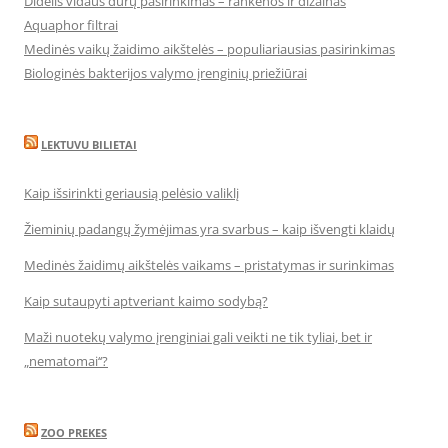
Didelis vidaus durų pasirinkimas – rankenos ir dizainas
Aquaphor filtrai
Medinės vaikų žaidimo aikštelės – populiariausias pasirinkimas
Biologinės bakterijos valymo įrenginių priežiūrai
LEKTUVU BILIETAI
Kaip išsirinkti geriausią pelėsio valiklį
Žieminių padangų žymėjimas yra svarbus – kaip išvengti klaidų
Medinės žaidimų aikštelės vaikams – pristatymas ir surinkimas
Kaip sutaupyti aptveriant kaimo sodybą?
Maži nuotekų valymo įrenginiai gali veikti ne tik tyliai, bet ir
„nematomai‘‘?
ZOO PREKES