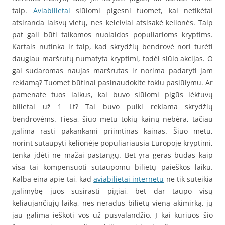
taip.
Aviabilietai
siūlomi pigesni tuomet, kai netikėtai
atsiranda laisvų vietų, nes keleiviai atsisakė kelionės. Taip
pat gali būti taikomos nuolaidos populiarioms kryptims.
Kartais nutinka ir taip, kad skrydžių bendrovė nori turėti
daugiau maršrutų numatyta kryptimi, todėl siūlo akcijas. O
gal sudaromas naujas maršrutas ir norima padaryti jam
reklamą? Tuomet būtinai pasinaudokite tokiu pasiūlymu. Ar
pamenate tuos laikus, kai buvo siūlomi pigūs lėktuvų
bilietai už 1 Lt? Tai buvo puiki reklama skrydžių
bendrovėms. Tiesa, šiuo metu tokių kainų nebėra, tačiau
galima rasti pakankami priimtinas kainas. Šiuo metu,
norint sutaupyti kelionėje populiariausia Europoje kryptimi,
tenka įdėti ne mažai pastangų. Bet yra geras būdas kaip
visa tai kompensuoti sutaupomu bilietų paieškos laiku.
Kalba eina apie tai, kad
aviabilietai internetu
ne tik suteikia
galimybę juos susirasti pigiai, bet dar taupo visų
keliaujančiųjų laiką, nes neradus bilietų vieną akimirką, jų
jau galima ieškoti vos už pusvalandžio. Į kai kuriuos šio