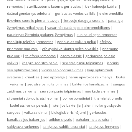
remontas
|
sterilizuotoms katėms geriausias
|
kiek kainuoja kubilai
|
dažnai gendantys telefonai
|
geriausias vonios valiklis
|
elektromobiliu
ikrovimo stoteliu pletra lietuvoje
|
lietuvoje daugeja stoteliu
|
padangų
žymėjimas reikalingas
|
vasarinės padangos elektromobiliams
|
naudingas žieminių padangų žymėjimas
|
kuo naudingas remontas
|
mobiliųjų telefonų remontas
|
geriausias valiklis peliui
|
efektyvi
priemone nuo voru
|
efektyviai veikiantis pelėsio valiklis
|
priemonė
nuo vorų
|
telefonų remontas
|
josera classic
|
geriausias pelesio
valiklis
|
kas yra seo straipsniai
|
seo straipsniu talpinimas
|
isorinis
seo optimizavimas
|
vidinis seo optimizavimas
|
kaip optimizuoti
svetaine
|
kriaukles
|
seo apzvalga
|
namu apyvokos reikmenys
|
buitis
|
vaikams
|
seo straipsniu talpinimas
|
bakterijos kanalizacijai
|
saugus
zaidimas vaikams
|
seo straipsniu talpinimas
|
nuo kada ziemines
|
siltnamiai stipruolis atsiliepimai
|
polikarbonatiniai šiltnamiai stipruolis
|
kodel atsiranda pelesis
|
listerijos bakterija
|
zieminio langu skyscio
savybes
|
vaiku zaidimui
|
bioloģiskie risinājumi
|
geriausios
kanalizacijos bakterijos
|
adblue skystis
|
buhalterine apskaita
|
saldytuvu rankenos
|
saldytuvu saldikliu stalciai
|
saldytuvu lentynos
|