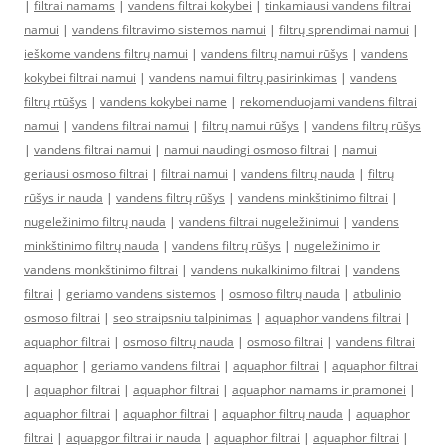
|
filtrai namams
|
vandens filtrai kokybei
|
tinkamiausi vandens filtrai
namui
|
vandens filtravimo sistemos namui
|
filtrų sprendimai namui
|
ieškome vandens filtrų namui
|
vandens filtrų namui rūšys
|
vandens
kokybei filtrai namui
|
vandens namui filtrų pasirinkimas
|
vandens
filtrų rtūšys
|
vandens kokybei name
|
rekomenduojami vandens filtrai
namui
|
vandens filtrai namui
|
filtrų namui rūšys
|
vandens filtrų rūšys
|
vandens filtrai namui
|
namui naudingi osmoso filtrai
|
namui
geriausi osmoso filtrai
|
filtrai namui
|
vandens filtrų nauda
|
filtrų
rūšys ir nauda
|
vandens filtrų rūšys
|
vandens minkštinimo filtrai
|
nugeležinimo filtrų nauda
|
vandens filtrai nugeležinimui
|
vandens
minkštinimo filtrų nauda
|
vandens filtrų rūšys
|
nugeležinimo ir
vandens monkštinimo filtrai
|
vandens nukalkinimo filtrai
|
vandens
filtrai
|
geriamo vandens sistemos
|
osmoso filtrų nauda
|
atbulinio
osmoso filtrai
|
seo straipsniu talpinimas
|
aquaphor vandens filtrai
|
aquaphor filtrai
|
osmoso filtrų nauda
|
osmoso filtrai
|
vandens filtrai
aquaphor
|
geriamo vandens filtrai
|
aquaphor filtrai
|
aquaphor filtrai
|
aquaphor filtrai
|
aquaphor filtrai
|
aquaphor namams ir pramonei
|
aquaphor filtrai
|
aquaphor filtrai
|
aquaphor filtrų nauda
|
aquaphor
filtrai
|
aquapgor filtrai ir nauda
|
aquaphor filtrai
|
aquaphor filtrai
|