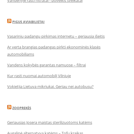
Vandenyje rasti nitratai - poveikis sveikatai
PIGUS AVIABILIETAI
Vasarinių padangų pirkimas internetu – geriausia išeitis
Ar verta brangias padangas pirkti ekonominės klasės
automobiliams
Vandens kokybės garantas namuose – filtrai
Kur rasti nuomai automobilį Vilniuje
Vokietija Lietuva mikriukai. Geriau nei autobusu?
ZOOPREKĖS
Geriausias Josera maistas sterilizuotoms katėms
Augalinė alternatyva katėms – Tofu kraikas