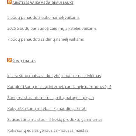
AIKŠTELĖS VAIKAMS ŽAIDIMUI LAUKE
5 būdų panaudoti lauko namelį vaikams
2026 6 būdų panaudoti žaidimų aikšteles vaikams
7 būdų panaudoti žaidimų namelį vaikams
ŠUNŲ ĖDALAS
Josera šunų maistas – kokybė, nauda ir pasirinkimas
Kur pirkti šunų maistą: internetu ar fizinėje parduotuvėje?
Šunų maistas internetu – greita, patogu ir pigiau
Kokybiška šunų mityba – ką naudinga žinoti
Sausas šunų maistas – iš kokių produktų gaminamas
Koks šunų ėdalas geriausias – sausas maistas