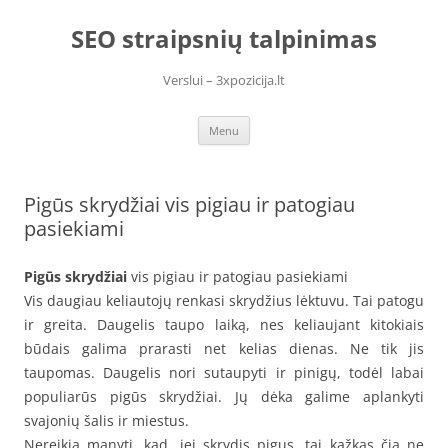
Skip
to
SEO straipsnių talpinimas
content
Verslui – 3xpozicija.lt
Menu
Pigūs skrydžiai vis pigiau ir patogiau
pasiekiami
Pigūs skrydžiai
vis pigiau ir patogiau pasiekiami
Vis daugiau keliautojų renkasi skrydžius lėktuvu. Tai patogu
ir greita. Daugelis taupo laiką, nes keliaujant kitokiais
būdais galima prarasti net kelias dienas. Ne tik jis
taupomas. Daugelis nori sutaupyti ir pinigų, todėl labai
populiarūs pigūs skrydžiai. Jų dėka galime aplankyti
svajonių šalis ir miestus.
Nereikia manyti, kad, jei skrydis pigus, tai kažkas čia ne