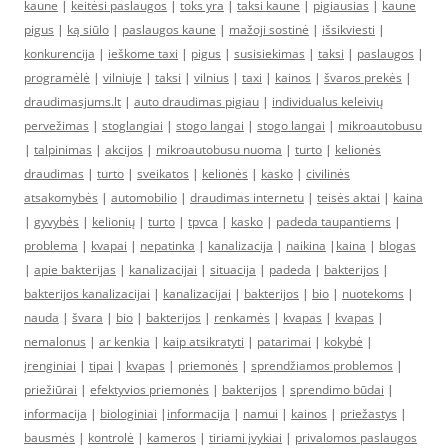
kaune
|
keitėsi paslaugos
|
toks yra
|
taksi kaune
|
pigiausias
|
kaune
pigus
|
ką siūlo
|
paslaugos kaune
|
mažoji sostinė
|
išsikviesti
|
konkurencija
|
ieškome taxi
|
pigus
|
susisiekimas
|
taksi
|
paslaugos
|
programėlė
|
vilniuje
|
taksi
|
vilnius
|
taxi
|
kainos
|
švaros prekės
|
draudimasjums.lt
|
auto draudimas pigiau
|
individualus keleivių
pervežimas
|
stoglangiai
|
stogo langai
|
stogo langai
|
mikroautobusu
|
talpinimas
|
akcijos
|
mikroautobusu nuoma
|
turto
|
kelionės
draudimas
|
turto
|
sveikatos
|
kelionės
|
kasko
|
civilinės
atsakomybės
|
automobilio
|
draudimas internetu
|
teisės aktai
|
kaina
|
gyvybės
|
kelionių
|
turto
|
tpvca
|
kasko
|
padeda taupantiems
|
problema
|
kvapai
|
nepatinka
|
kanalizacija
|
naikina
|
kaina
|
blogas
|
apie bakterijas
|
kanalizacijai
|
situacija
|
padeda
|
bakterijos
|
bakterijos kanalizacijai
|
kanalizacijai
|
bakterijos
|
bio
|
nuotekoms
|
nauda
|
švara
|
bio
|
bakterijos
|
renkamės
|
kvapas
|
kvapas
|
nemalonus
|
ar kenkia
|
kaip atsikratyti
|
patarimai
|
kokybė
|
įrenginiai
|
tipai
|
kvapas
|
priemonės
|
sprendžiamos problemos
|
priežiūrai
|
efektyvios priemonės
|
bakterijos
|
sprendimo būdai
|
informacija
|
biologiniai
|
informacija
|
namui
|
kainos
|
priežastys
|
bausmės
|
kontrolė
|
kameros
|
tiriami įvykiai
|
privalomos paslaugos