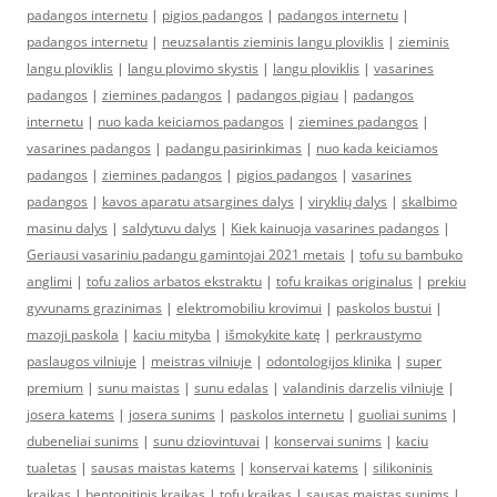
padangos internetu
|
pigios padangos
|
padangos internetu
|
padangos internetu
|
neuzsalantis zieminis langu ploviklis
|
zieminis
langu ploviklis
|
langu plovimo skystis
|
langu ploviklis
|
vasarines
padangos
|
ziemines padangos
|
padangos pigiau
|
padangos
internetu
|
nuo kada keiciamos padangos
|
ziemines padangos
|
vasarines padangos
|
padangu pasirinkimas
|
nuo kada keiciamos
padangos
|
ziemines padangos
|
pigios padangos
|
vasarines
padangos
|
kavos aparatu atsargines dalys
|
viryklių dalys
|
skalbimo
masinu dalys
|
saldytuvu dalys
|
Kiek kainuoja vasarines padangos
|
Geriausi vasariniu padangu gamintojai 2021 metais
|
tofu su bambuko
anglimi
|
tofu zalios arbatos ekstraktu
|
tofu kraikas originalus
|
prekiu
gyvunams grazinimas
|
elektromobiliu krovimui
|
paskolos bustui
|
mazoji paskola
|
kaciu mityba
|
išmokykite katę
|
perkraustymo
paslaugos vilniuje
|
meistras vilniuje
|
odontologijos klinika
|
super
premium
|
sunu maistas
|
sunu edalas
|
valandinis darzelis vilniuje
|
josera katems
|
josera sunims
|
paskolos internetu
|
guoliai sunims
|
dubeneliai sunims
|
sunu dziovintuvai
|
konservai sunims
|
kaciu
tualetas
|
sausas maistas katems
|
konservai katems
|
silikoninis
kraikas
|
bentonitinis kraikas
|
tofu kraikas
|
sausas maistas sunims
|