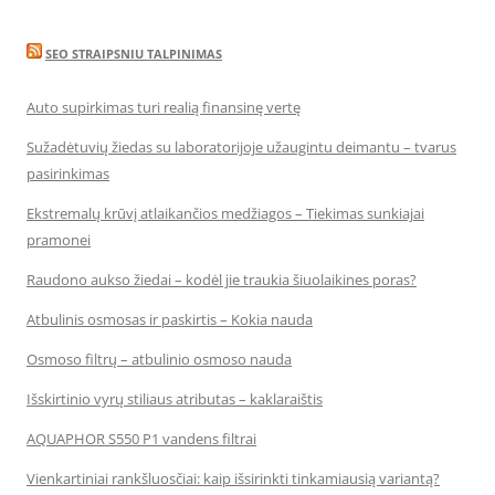
SEO STRAIPSNIU TALPINIMAS
Auto supirkimas turi realią finansinę vertę
Sužadėtuvių žiedas su laboratorijoje užaugintu deimantu – tvarus
pasirinkimas
Ekstremalų krūvį atlaikančios medžiagos – Tiekimas sunkiajai
pramonei
Raudono aukso žiedai – kodėl jie traukia šiuolaikines poras?
Atbulinis osmosas ir paskirtis – Kokia nauda
Osmoso filtrų – atbulinio osmoso nauda
Išskirtinio vyrų stiliaus atributas – kaklaraištis
AQUAPHOR S550 P1 vandens filtrai
Vienkartiniai rankšluosčiai: kaip išsirinkti tinkamiausią variantą?