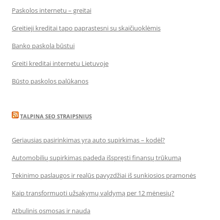
Paskolos internetu – greitai
Greitieji kreditai tapo paprastesni su skaičiuoklėmis
Banko paskola būstui
Greiti kreditai internetu Lietuvoje
Būsto paskolos palūkanos
TALPINA SEO STRAIPSNIUS
Geriausias pasirinkimas yra auto supirkimas – kodėl?
Automobilių supirkimas padeda išspręsti finansų trūkumą
Tekinimo paslaugos ir realūs pavyzdžiai iš sunkiosios pramonės
Kaip transformuoti užsakymų valdymą per 12 mėnesių?
Atbulinis osmosas ir nauda