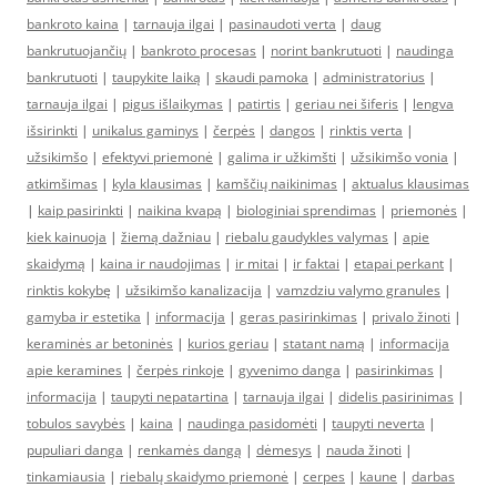
bankroto kaina
|
tarnauja ilgai
|
pasinaudoti verta
|
daug
bankrutuojančių
|
bankroto procesas
|
norint bankrutuoti
|
naudinga
bankrutuoti
|
taupykite laiką
|
skaudi pamoka
|
administratorius
|
tarnauja ilgai
|
pigus išlaikymas
|
patirtis
|
geriau nei šiferis
|
lengva
išsirinkti
|
unikalus gaminys
|
čerpės
|
dangos
|
rinktis verta
|
užsikimšo
|
efektyvi priemonė
|
galima ir užkimšti
|
užsikimšo vonia
|
atkimšimas
|
kyla klausimas
|
kamščių naikinimas
|
aktualus klausimas
|
kaip pasirinkti
|
naikina kvapą
|
biologiniai sprendimas
|
priemonės
|
kiek kainuoja
|
žiemą dažniau
|
riebalu gaudykles valymas
|
apie
skaidymą
|
kaina ir naudojimas
|
ir mitai
|
ir faktai
|
etapai perkant
|
rinktis kokybę
|
užsikimšo kanalizacija
|
vamzdziu valymo granules
|
gamyba ir estetika
|
informacija
|
geras pasirinkimas
|
privalo žinoti
|
keraminės ar betoninės
|
kurios geriau
|
statant namą
|
informacija
apie keramines
|
čerpės rinkoje
|
gyvenimo danga
|
pasirinkimas
|
informacija
|
taupyti nepatartina
|
tarnauja ilgai
|
didelis pasirinimas
|
tobulos savybės
|
kaina
|
naudinga pasidomėti
|
taupyti neverta
|
pupuliari danga
|
renkamės dangą
|
dėmesys
|
nauda žinoti
|
tinkamiausia
|
riebalų skaidymo priemonė
|
cerpes
|
kaune
|
darbas