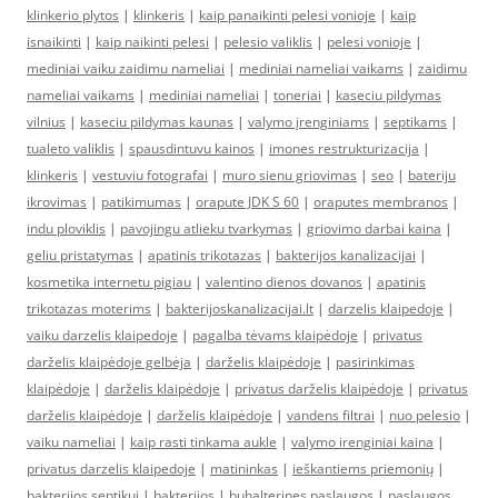
klinkerio plytos
|
klinkeris
|
kaip panaikinti pelesi vonioje
|
kaip
isnaikinti
|
kaip naikinti pelesi
|
pelesio valiklis
|
pelesi vonioje
|
mediniai vaiku zaidimu nameliai
|
mediniai nameliai vaikams
|
zaidimu
nameliai vaikams
|
mediniai nameliai
|
toneriai
|
kaseciu pildymas
vilnius
|
kaseciu pildymas kaunas
|
valymo įrenginiams
|
septikams
|
tualeto valiklis
|
spausdintuvu kainos
|
imones restrukturizacija
|
klinkeris
|
vestuviu fotografai
|
muro sienu griovimas
|
seo
|
bateriju
ikrovimas
|
patikimumas
|
orapute JDK S 60
|
oraputes membranos
|
indu ploviklis
|
pavojingu atlieku tvarkymas
|
griovimo darbai kaina
|
geliu pristatymas
|
apatinis trikotazas
|
bakterijos kanalizacijai
|
kosmetika internetu pigiau
|
valentino dienos dovanos
|
apatinis
trikotazas moterims
|
bakterijoskanalizacijai.lt
|
darzelis klaipedoje
|
vaiku darzelis klaipedoje
|
pagalba tėvams klaipėdoje
|
privatus
darželis klaipėdoje gelbėja
|
darželis klaipėdoje
|
pasirinkimas
klaipėdoje
|
darželis klaipėdoje
|
privatus darželis klaipėdoje
|
privatus
darželis klaipėdoje
|
darželis klaipėdoje
|
vandens filtrai
|
nuo pelesio
|
vaiku nameliai
|
kaip rasti tinkama aukle
|
valymo irenginiai kaina
|
privatus darzelis klaipedoje
|
matininkas
|
ieškantiems priemonių
|
bakterijos septikui
|
bakterijos
|
buhalterines paslaugos
|
paslaugos