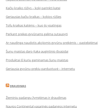
Kačių kraiko rūšys – kokį parinkti katei
Geriausias kačių kraikas – kokios rūšies
Tofu kraikas katėms – kuo jis ypatingas
Perkant prekes gyvūnams galima sutaupyti
Ar naudinga naudotis akcijomis gyvūnų prekėmis – pastebėjimai
Šunų maistas daro įtaką augintinio išvaizdai
Produktai iš kurių gaminamas šunų maistas
Geriausia gyvūnų prekių parduotuvė – internetu
DRAUDIMAS
Žieminių padangų žymėjimas ir draudimas
Naujos Continental vasarinės padangos internetu