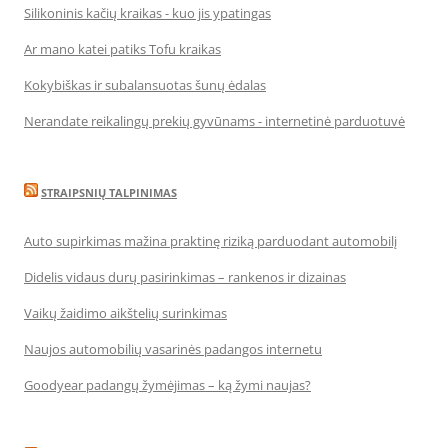
Silikoninis kačių kraikas - kuo jis ypatingas
Ar mano katei patiks Tofu kraikas
Kokybiškas ir subalansuotas šunų ėdalas
Nerandate reikalingų prekių gyvūnams - internetinė parduotuvė
STRAIPSNIŲ TALPINIMAS
Auto supirkimas mažina praktinę riziką parduodant automobilį
Didelis vidaus durų pasirinkimas – rankenos ir dizainas
Vaikų žaidimo aikštelių surinkimas
Naujos automobilių vasarinės padangos internetu
Goodyear padangų žymėjimas – ką žymi naujas?