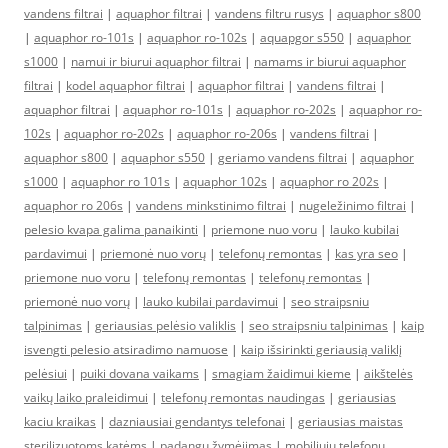
vandens filtrai
|
aquaphor filtrai
|
vandens filtru rusys
|
aquaphor s800
|
aquaphor ro-101s
|
aquaphor ro-102s
|
aquapgor s550
|
aquaphor
s1000
|
namui ir biurui aquaphor filtrai
|
namams ir biurui aquaphor
filtrai
|
kodel aquaphor filtrai
|
aquaphor filtrai
|
vandens filtrai
|
aquaphor filtrai
|
aquaphor ro-101s
|
aquaphor ro-202s
|
aquaphor ro-
102s
|
aquaphor ro-202s
|
aquaphor ro-206s
|
vandens filtrai
|
aquaphor s800
|
aquaphor s550
|
geriamo vandens filtrai
|
aquaphor
s1000
|
aquaphor ro 101s
|
aquaphor 102s
|
aquaphor ro 202s
|
aquaphor ro 206s
|
vandens minkstinimo filtrai
|
nugeležinimo filtrai
|
pelesio kvapa galima panaikinti
|
priemone nuo voru
|
lauko kubilai
pardavimui
|
priemonė nuo vorų
|
telefonų remontas
|
kas yra seo
|
priemone nuo voru
|
telefonų remontas
|
telefonų remontas
|
priemonė nuo vorų
|
lauko kubilai pardavimui
|
seo straipsniu
talpinimas
|
geriausias pelėsio valiklis
|
seo straipsniu talpinimas
|
kaip
isvengti pelesio atsiradimo namuose
|
kaip išsirinkti geriausią valiklį
pelėsiui
|
puiki dovana vaikams
|
smagiam žaidimui kieme
|
aikštelės
vaikų laiko praleidimui
|
telefonų remontas naudingas
|
geriausias
kaciu kraikas
|
dazniausiai gendantys telefonai
|
geriausias maistas
sterilizuotoms katėms
|
padangų žymėjimas
|
mobiliųjų telefonų