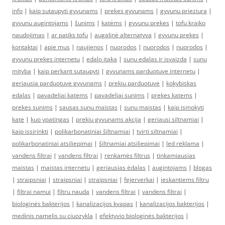
info
|
kaip sutaupyti gyvunams
|
prekes gyvunams
|
gyvunu prieziura
|
gyvunu augintojams
|
šunims
|
katėms
|
gyvunu prekes
|
tofu kraiko
naudojimas
|
ar patiks tofu
|
augalinė alternatyva
|
gyvunu prekes
|
kontaktai
|
apie mus
|
naujienos
|
nuorodos
|
nuorodos
|
nuorodos
|
gyvunu prekes internetu
|
edalo itaka
|
sunu edalas ir isvaizda
|
sunu
mityba
|
kaip perkant sutaupyti
|
gyvunams parduotuve internetu
|
geriausia parduotuve gyvunams
|
prekiu parduotuve
|
kokybiskas
edalas
|
pavadeliai katems
|
pavadeliai sunims
|
prekes katems
|
prekes sunims
|
sausas sunu maistas
|
sunu maistas
|
kaip ismokyti
kate
|
kuo ypatingas
|
prekiu gyvunams akcija
|
geriausi siltnamiai
|
kaip issirinkti
|
polikarbonatiniai šiltnamiai
|
tvirti siltnamiai
|
polikarbonatiniai atsiliepimai
|
šiltnamiai atsiliepimai
|
led reklama
|
vandens filtrai
|
vandens filtrai
|
renkamės filtrus
|
tinkamiausias
maistas
|
maistas internetu
|
geriausias ėdalas
|
augintojams
|
blogas
|
straipsniai
|
straipsniai
|
straipsniai
|
fejerverkai
|
ieskantiems filtru
|
filtrai namui
|
filtru nauda
|
vandens filtrai
|
vandens filtrai
|
biologinės bakterijos
|
kanalizacijos kvapas
|
kanalizacijos bakterijos
|
medinis namelis su ciuozykla
|
efektyvio biologinės bakterijos
|