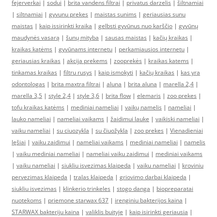
fejerverkai
|
sodui
|
brita vandens filtrai
|
privatus darzelis
|
šiltnamiai
|
siltnamiai
|
gyvunu prekes
|
maistas sunims
|
geriausias sunu
maistas
|
kaip issirinkti kraika
|
gelbsti gyvūnus nuo karščio
|
gyvūnų
maudynės vasarą
|
šunų mityba
|
sausas maistas
|
kačių kraikas
|
kraikas katėms
|
gyvūnams internetu
|
perkamiausios internetu
|
geriausias kraikas
|
akcija prekems
|
zooprekės
|
kraikas katems
|
tinkamas kraikas
|
filtru rusys
|
kaip ismokyti
|
kačių kraikas
|
kas yra
odontologas
|
brita maxtra filtrai
|
aluna
|
brita aluna
|
marella 2,4
|
marella 3,5
|
style 2,4
|
style 3,6
|
brita flow
|
elemaris
|
zoo prekes
|
tofu kraikas katėms
|
mediniai nameliai
|
vaikų namelis
|
nameliai
|
lauko nameliai
|
nameliai vaikams
|
žaidimui lauke
|
vaikiski nameliai
|
vaiku nameliai
|
su ciuozykla
|
su čiuožykla
|
zoo prekes
|
Vienadieniai
lęšiai
|
vaiku zaidimui
|
nameliai vaikams
|
mediniai nameliai
|
namelis
|
vaiku mediniai nameliai
|
nameliai vaiku zaidimui
|
mediniai vaikams
|
vaiku nameliai
|
siukliu isvezimas klaipeda
|
vaiku nameliai
|
kroviniu
pervezimas klaipeda
|
tralas klaipeda
|
griovimo darbai klaipeda
|
siukliu isvezimas
|
klinkerio trinkeles
|
stogo danga
|
biopreparatai
nuotekoms
|
priemone starwax 637
|
irenginiu bakterijos kaina
|
STARWAX bakteriju kaina
|
valiklis buityje
|
kaip isirinkti geriausia
|