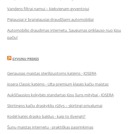
Vandens filtrai namui – kiekvienam gyventojui
Pigiausiai ir brangiausiai draudžiami automobiliai
Automobilio draudimas internetu. Saugumas priklauso nuo Jūsų
pačių!
GYVUNU PREKES
Geriausias maistas sterilizuotoms katėms - JOSERA
Josera Classic katėms - Ulta premium klasės kačių maistas
Aukščiausios kokybės standartas Jūsų šuns mitybai - JOSERA
Skirtingos kačių draskyklių rūšys – skirtingi privalumai
Kodėl katės drasko baldus - kaip to išvengti?
Šunų maistas internetu - praktiškas pasirinkimas