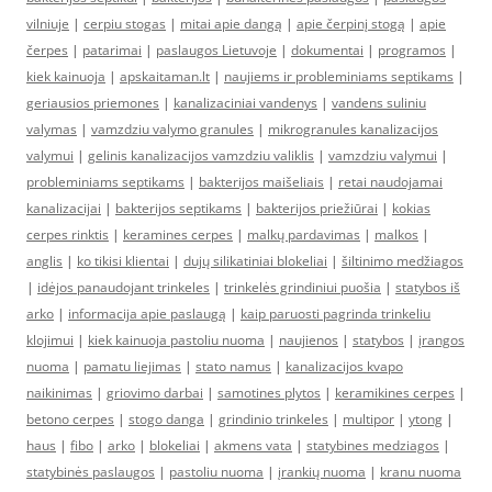
vilniuje
|
cerpiu stogas
|
mitai apie dangą
|
apie čerpinį stogą
|
apie
čerpes
|
patarimai
|
paslaugos Lietuvoje
|
dokumentai
|
programos
|
kiek kainuoja
|
apskaitaman.lt
|
naujiems ir probleminiams septikams
|
geriausios priemones
|
kanalizaciniai vandenys
|
vandens suliniu
valymas
|
vamzdziu valymo granules
|
mikrogranules kanalizacijos
valymui
|
gelinis kanalizacijos vamzdziu valiklis
|
vamzdziu valymui
|
probleminiams septikams
|
bakterijos maišeliais
|
retai naudojamai
kanalizacijai
|
bakterijos septikams
|
bakterijos priežiūrai
|
kokias
cerpes rinktis
|
keramines cerpes
|
malkų pardavimas
|
malkos
|
anglis
|
ko tikisi klientai
|
dujų silikatiniai blokeliai
|
šiltinimo medžiagos
|
idėjos panaudojant trinkeles
|
trinkelės grindiniui puošia
|
statybos iš
arko
|
informacija apie paslaugą
|
kaip paruosti pagrinda trinkeliu
klojimui
|
kiek kainuoja pastoliu nuoma
|
naujienos
|
statybos
|
įrangos
nuoma
|
pamatu liejimas
|
stato namus
|
kanalizacijos kvapo
naikinimas
|
griovimo darbai
|
samotines plytos
|
keramikines cerpes
|
betono cerpes
|
stogo danga
|
grindinio trinkeles
|
multipor
|
ytong
|
haus
|
fibo
|
arko
|
blokeliai
|
akmens vata
|
statybines medziagos
|
statybinės paslaugos
|
pastoliu nuoma
|
įrankių nuoma
|
kranu nuoma