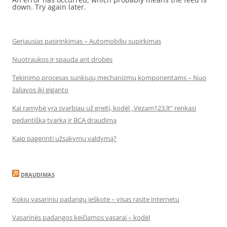
down. Try again later.
Geriausias pasirinkimas – Automobilių supirkimas
Nuotraukos ir spauda ant drobės
Tekinimo procesas sunkiųjų mechanizmų komponentams – Nuo
žaliavos iki giganto
Kai ramybė yra svarbiau už greitį, kodėl „Vezam123.lt“ renkasi
pedantišką tvarką ir BCA draudimą
Kaip pagerinti užsakymų valdymą?
DRAUDIMAS
Kokių vasarinių padangų ieškote – visas rasite internetu
Vasarinės padangos keičiamos vasarai – kodėl