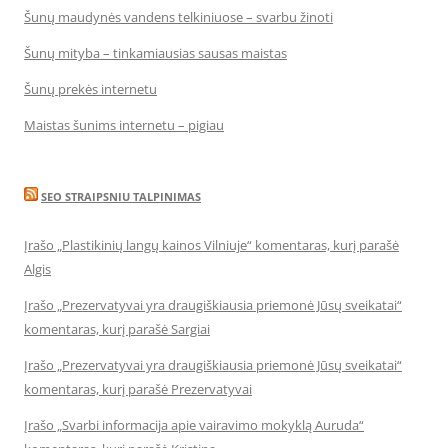
Šunų maudynės vandens telkiniuose – svarbu žinoti
Šunų mityba – tinkamiausias sausas maistas
Šunų prekės internetu
Maistas šunims internetu – pigiau
SEO STRAIPSNIU TALPINIMAS
Įrašo „Plastikinių langų kainos Vilniuje“ komentaras, kurį parašė
Algis
Įrašo „Prezervatyvai yra draugiškiausia priemonė Jūsų sveikatai“
komentaras, kurį parašė Sargiai
Įrašo „Prezervatyvai yra draugiškiausia priemonė Jūsų sveikatai“
komentaras, kurį parašė Prezervatyvai
Įrašo „Svarbi informacija apie vairavimo mokyklą Auruda“