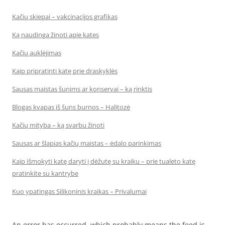
Kačių skiepai – vakcinacijos grafikas
Ką naudinga žinoti apie kates
Kačių auklėjimas
Kaip pripratinti katę prie draskyklės
Sausas maistas šunims ar konservai – ką rinktis
Blogas kvapas iš šuns burnos – Halitozė
Kačių mityba – ką svarbu žinoti
Sausas ar šlapias kačių maistas – ėdalo parinkimas
Kaip išmokyti katę daryti į dėžutę su kraiku – prie tualeto katę
pratinkite su kantrybe
Kuo ypatingas Silikoninis kraikas – Privalumai
An error has occurred, which probably means the feed is