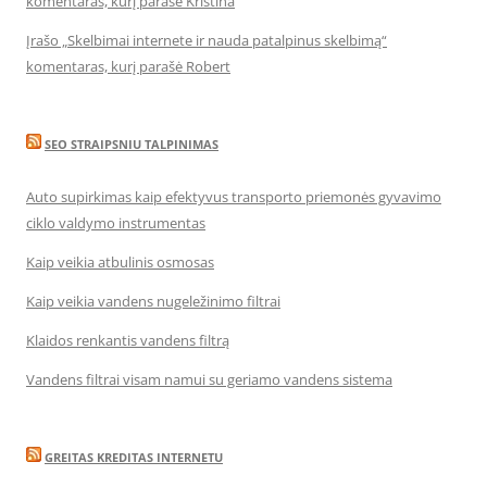
komentaras, kurį parašė Kristina
Įrašo „Skelbimai internete ir nauda patalpinus skelbimą“
komentaras, kurį parašė Robert
SEO STRAIPSNIU TALPINIMAS
Auto supirkimas kaip efektyvus transporto priemonės gyvavimo
ciklo valdymo instrumentas
Kaip veikia atbulinis osmosas
Kaip veikia vandens nugeležinimo filtrai
Klaidos renkantis vandens filtrą
Vandens filtrai visam namui su geriamo vandens sistema
GREITAS KREDITAS INTERNETU