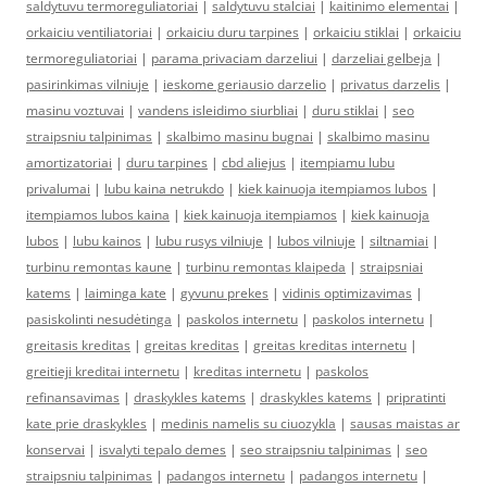
saldytuvu termoreguliatoriai
|
saldytuvu stalciai
|
kaitinimo elementai
|
orkaiciu ventiliatoriai
|
orkaiciu duru tarpines
|
orkaiciu stiklai
|
orkaiciu
termoreguliatoriai
|
parama privaciam darzeliui
|
darzeliai gelbeja
|
pasirinkimas vilniuje
|
ieskome geriausio darzelio
|
privatus darzelis
|
masinu voztuvai
|
vandens isleidimo siurbliai
|
duru stiklai
|
seo
straipsniu talpinimas
|
skalbimo masinu bugnai
|
skalbimo masinu
amortizatoriai
|
duru tarpines
|
cbd aliejus
|
itempiamu lubu
privalumai
|
lubu kaina netrukdo
|
kiek kainuoja itempiamos lubos
|
itempiamos lubos kaina
|
kiek kainuoja itempiamos
|
kiek kainuoja
lubos
|
lubu kainos
|
lubu rusys vilniuje
|
lubos vilniuje
|
siltnamiai
|
turbinu remontas kaune
|
turbinu remontas klaipeda
|
straipsniai
katems
|
laiminga kate
|
gyvunu prekes
|
vidinis optimizavimas
|
pasiskolinti nesudėtinga
|
paskolos internetu
|
paskolos internetu
|
greitasis kreditas
|
greitas kreditas
|
greitas kreditas internetu
|
greitieji kreditai internetu
|
kreditas internetu
|
paskolos
refinansavimas
|
draskykles katems
|
draskykles katems
|
pripratinti
kate prie draskykles
|
medinis namelis su ciuozykla
|
sausas maistas ar
konservai
|
isvalyti tepalo demes
|
seo straipsniu talpinimas
|
seo
straipsniu talpinimas
|
padangos internetu
|
padangos internetu
|