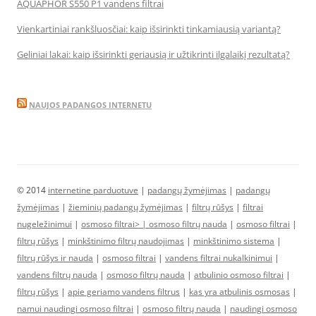
AQUAPHOR S550 P1 vandens filtrai
Vienkartiniai rankšluosčiai: kaip išsirinkti tinkamiausią variantą?
Geliniai lakai: kaip išsirinkti geriausią ir užtikrinti ilgalaikį rezultatą?
NAUJOS PADANGOS INTERNETU
© 2014
internetine parduotuve
|
padangų žymėjimas
|
padangų
žymėjimas
|
žieminių padangų žymėjimas
|
filtrų rūšys
|
filtrai
nugeležinimui
|
osmoso filtrai> |
osmoso filtrų nauda
|
osmoso filtrai
|
filtrų rūšys
|
minkštinimo filtrų naudojimas
|
minkštinimo sistema
|
filtrų rūšys ir nauda
|
osmoso filtrai
|
vandens filtrai nukalkinimui
|
vandens filtrų nauda
|
osmoso filtrų nauda
|
atbulinio osmoso filtrai
|
filtrų rūšys
|
apie geriamo vandens filtrus
|
kas yra atbulinis osmosas
|
namui naudingi osmoso filtrai
|
osmoso filtrų nauda
|
naudingi osmoso