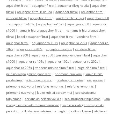
aquaphor filtrai
|
aquaphor filtrai
|
aquaphor filtrų nauda
|
aquaphor
filtrai
|
aquapgor filtrai ir nauda
|
aquaphor filtrai
|
aquaphor filtrai
|
vandens filtrai
|
aquaphor filtrai
|
vandens filtru rusys
|
aquaphor s800
|
aquaphor ro-101s
|
aquaphor ro-102s
|
aquapgor s550
|
aquaphor
s1000
|
namui ir biurui aquaphor filtrai
|
namams ir biurui aquaphor
filtrai
|
kodel aquaphor filtrai
|
aquaphor filtrai
|
vandens filtrai
|
aquaphor filtrai
|
aquaphor ro-101s
|
aquaphor ro-202s
|
aquaphor ro-
102s
|
aquaphor ro-202s
|
aquaphor ro-206s
|
vandens filtrai
|
aquaphor s800
|
aquaphor s550
|
geriamo vandens filtrai
|
aquaphor
s1000
|
aquaphor ro 101s
|
aquaphor 102s
|
aquaphor ro 202s
|
aquaphor ro 206s
|
vandens minkstinimo filtrai
|
nugeležinimo filtrai
|
pelesio kvapa galima panaikinti
|
priemone nuo voru
|
lauko kubilai
pardavimui
|
priemonė nuo vorų
|
telefonų remontas
|
kas yra seo
|
priemone nuo voru
|
telefonų remontas
|
telefonų remontas
|
priemonė nuo vorų
|
lauko kubilai pardavimui
|
seo straipsniu
talpinimas
|
geriausias pelėsio valiklis
|
seo straipsniu talpinimas
|
kaip
isvengti pelesio atsiradimo namuose
|
kaip išsirinkti geriausią valiklį
pelėsiui
|
puiki dovana vaikams
|
smagiam žaidimui kieme
|
aikštelės