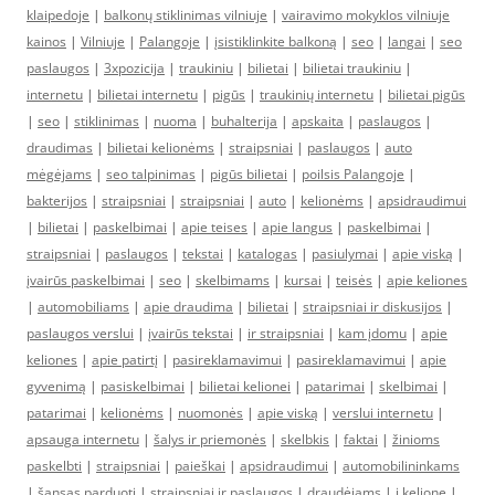
klaipedoje
|
balkonų stiklinimas vilniuje
|
vairavimo mokyklos vilniuje
kainos
|
Vilniuje
|
Palangoje
|
įsistiklinkite balkoną
|
seo
|
langai
|
seo
paslaugos
|
3xpozicija
|
traukiniu
|
bilietai
|
bilietai traukiniu
|
internetu
|
bilietai internetu
|
pigūs
|
traukinių internetu
|
bilietai pigūs
|
seo
|
stiklinimas
|
nuoma
|
buhalterija
|
apskaita
|
paslaugos
|
draudimas
|
bilietai kelionėms
|
straipsniai
|
paslaugos
|
auto
mėgėjams
|
seo talpinimas
|
pigūs bilietai
|
poilsis Palangoje
|
bakterijos
|
straipsniai
|
straipsniai
|
auto
|
kelionėms
|
apsidraudimui
|
bilietai
|
paskelbimai
|
apie teises
|
apie langus
|
paskelbimai
|
straipsniai
|
paslaugos
|
tekstai
|
katalogas
|
pasiulymai
|
apie viską
|
įvairūs paskelbimai
|
seo
|
skelbimams
|
kursai
|
teisės
|
apie keliones
|
automobiliams
|
apie draudima
|
bilietai
|
straipsniai ir diskusijos
|
paslaugos verslui
|
įvairūs tekstai
|
ir straipsniai
|
kam įdomu
|
apie
keliones
|
apie patirtį
|
pasireklamavimui
|
pasireklamavimui
|
apie
gyvenimą
|
pasiskelbimai
|
bilietai kelionei
|
patarimai
|
skelbimai
|
patarimai
|
kelionėms
|
nuomonės
|
apie viską
|
verslui internetu
|
apsauga internetu
|
šalys ir priemonės
|
skelbkis
|
faktai
|
žinioms
paskelbti
|
straipsniai
|
paieškai
|
apsidraudimui
|
automobilininkams
|
šansas parduoti
|
straipsniai ir paslaugos
|
draudėjams
|
į kelionę
|