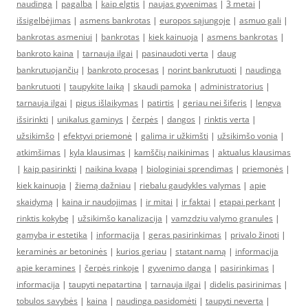
naudinga
|
pagalba
|
kaip elgtis
|
naujas gyvenimas
|
3 metai
|
išsigelbėjimas
|
asmens bankrotas
|
europos sąjungoje
|
asmuo gali
|
bankrotas asmeniui
|
bankrotas
|
kiek kainuoja
|
asmens bankrotas
|
bankroto kaina
|
tarnauja ilgai
|
pasinaudoti verta
|
daug
bankrutuojančių
|
bankroto procesas
|
norint bankrutuoti
|
naudinga
bankrutuoti
|
taupykite laiką
|
skaudi pamoka
|
administratorius
|
tarnauja ilgai
|
pigus išlaikymas
|
patirtis
|
geriau nei šiferis
|
lengva
išsirinkti
|
unikalus gaminys
|
čerpės
|
dangos
|
rinktis verta
|
užsikimšo
|
efektyvi priemonė
|
galima ir užkimšti
|
užsikimšo vonia
|
atkimšimas
|
kyla klausimas
|
kamščių naikinimas
|
aktualus klausimas
|
kaip pasirinkti
|
naikina kvapą
|
biologiniai sprendimas
|
priemonės
|
kiek kainuoja
|
žiemą dažniau
|
riebalu gaudykles valymas
|
apie
skaidymą
|
kaina ir naudojimas
|
ir mitai
|
ir faktai
|
etapai perkant
|
rinktis kokybę
|
užsikimšo kanalizacija
|
vamzdziu valymo granules
|
gamyba ir estetika
|
informacija
|
geras pasirinkimas
|
privalo žinoti
|
keraminės ar betoninės
|
kurios geriau
|
statant namą
|
informacija
apie keramines
|
čerpės rinkoje
|
gyvenimo danga
|
pasirinkimas
|
informacija
|
taupyti nepatartina
|
tarnauja ilgai
|
didelis pasirinimas
|
tobulos savybės
|
kaina
|
naudinga pasidomėti
|
taupyti neverta
|