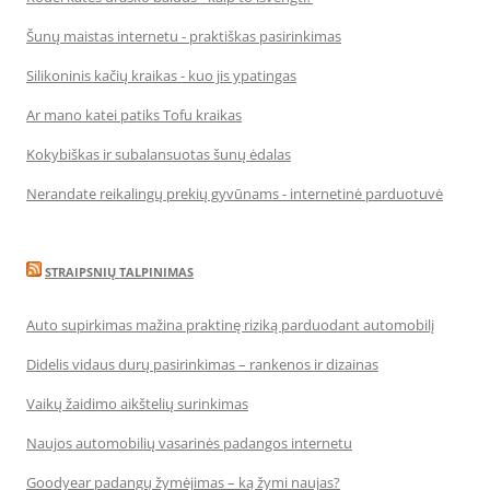
Šunų maistas internetu - praktiškas pasirinkimas
Silikoninis kačių kraikas - kuo jis ypatingas
Ar mano katei patiks Tofu kraikas
Kokybiškas ir subalansuotas šunų ėdalas
Nerandate reikalingų prekių gyvūnams - internetinė parduotuvė
STRAIPSNIŲ TALPINIMAS
Auto supirkimas mažina praktinę riziką parduodant automobilį
Didelis vidaus durų pasirinkimas – rankenos ir dizainas
Vaikų žaidimo aikštelių surinkimas
Naujos automobilių vasarinės padangos internetu
Goodyear padangų žymėjimas – ką žymi naujas?