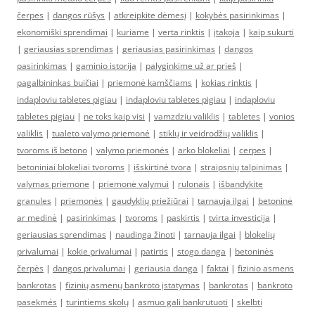
čerpes
|
dangos rūšys
|
atkreipkite dėmesį
|
kokybės pasirinkimas
|
ekonomiški sprendimai
|
kuriame
|
verta rinktis
|
įtakoja
|
kaip sukurti
|
geriausias sprendimas
|
geriausias pasirinkimas
|
dangos
pasirinkimas
|
gaminio istorija
|
palyginkime už ar prieš
|
pagalbininkas buičiai
|
priemonė kamščiams
|
kokias rinktis
|
indaploviu tabletes pigiau
|
indaploviu tabletes pigiau
|
indaploviu
tabletes pigiau
|
ne toks kaip visi
|
vamzdziu valiklis
|
tabletes
|
vonios
valiklis
|
tualeto valymo priemonė
|
stiklų ir veidrodžių valiklis
|
tvoroms iš betono
|
valymo priemonės
|
arko blokeliai
|
cerpes
|
betoniniai blokeliai tvoroms
|
išskirtinė tvora
|
straipsnių talpinimas
|
valymas priemone
|
priemonė valymui
|
rulonais
|
išbandykite
granules
|
priemonės
|
gaudyklių priežiūrai
|
tarnauja ilgai
|
betoninė
ar medinė
|
pasirinkimas
|
tvoroms
|
paskirtis
|
tvirta investicija
|
geriausias sprendimas
|
naudinga žinoti
|
tarnauja ilgai
|
blokelių
privalumai
|
kokie privalumai
|
patirtis
|
stogo danga
|
betoninės
čerpės
|
dangos privalumai
|
geriausia danga
|
faktai
|
fizinio asmens
bankrotas
|
fizinių asmenų bankroto įstatymas
|
bankrotas
|
bankroto
pasekmės
|
turintiems skolų
|
asmuo gali bankrutuoti
|
skelbti