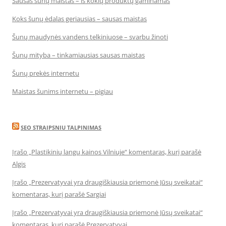
Sausas šunų maistas – iš kokių produktų gaminamas
Koks šunų ėdalas geriausias – sausas maistas
Šunų maudynės vandens telkiniuose – svarbu žinoti
Šunų mityba – tinkamiausias sausas maistas
Šunų prekės internetu
Maistas šunims internetu – pigiau
SEO STRAIPSNIU TALPINIMAS
Įrašo „Plastikinių langų kainos Vilniuje“ komentaras, kurį parašė
Algis
Įrašo „Prezervatyvai yra draugiškiausia priemonė Jūsų sveikatai“
komentaras, kurį parašė Sargiai
Įrašo „Prezervatyvai yra draugiškiausia priemonė Jūsų sveikatai“
komentaras, kurį parašė Prezervatyvai