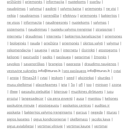
prižiūrėti
|
priemonės
|
informacija
|
nuotekoms
|
svarbu
|
naudojimas
|
valymui
|
gadinti
|
valymo kaina
|
priemonės
|
ne visi
|
reikia
|
naudojamos
|
sprendžia
|
efektyvu
|
priemonės
|
bakterijos
|
ne visos
|
informacija
|
naudingesnės
|
nuotekoms
|
valymas
|
sistemoms
|
naudojimas
|
nuotekų valymo įrenginiai
|
straipsniai
|
internetu
|
draudimas
|
internetu
|
bakterijos kanalizacijai
|
priemones
|
biologinės
|
nauda
|
priežiūra
|
priemonės
|
skirtos valyti
|
valymui
|
rekomendacija
|
saugoja
|
verta
|
internetu
|
išsirinkti
|
atostogoms
|
kelionei
|
pasiruošti
|
padės
|
paslauga
|
patarimai
|
žmonės
|
sąvokos
|
savanoriškas
|
brangios
|
paprasta
|
draudimo naujienos
|
vestuvine sukneles
info@itturas.lt |
seo paslaugos
info@itturas.lt |
cytai
|
ansta
|
filmas24
|
cytai
|
ieskom
|
seed
|
akcininkai
|
skurdas
|
musu skelbimai
|
place4games
|
igta
|
5o
|
ofl
|
too
|
minivan
|
zzona
|
illww
|
pasaulio stebuklai
|
bitgroup
|
muzikines dirbtuves
|
jusu
groziui
|
langesadecor
|
cia gera gyventi
|
ausa
|
manitou
|
keliones
paskutine minute
|
atostogausiu
|
apskaitos centras
|
auditas ir
apskaita
|
bakterijos valymo įrenginiams
|
garsus
|
negeda
|
itturas
|
pigios kasetes
|
pigus kondicionieriai
|
skelbimass
|
jacobs kava
|
pigus aviabilietai
|
vertimai vilniuje
|
vertimai kaune
|
vertimai