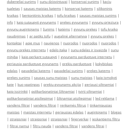
dubeneliai sunims
|
sunu dziovintuvai
|
konservai sunims
|
kaciu
tualetas
|
sausas maistas katems
|
konservai katems
|
silikoninis
kraikas
|
bentonitinis kraikas
|
tofu kraikas
|
sausas maistas sunims
|
info
|
kaip sutaupyti gyvunams
|
prekes gyvunams
|
gyvunu prieziura
|
gyvunu augintojams
|
šunims
|
katėms
|
gyvunu prekes
|
tofu kraiko
naudojimas
|
ar patiks tofu
|
augalinė alternatyva
|
gyvunu prekes
|
kontaktai
|
apie mus
|
naujienos
|
nuorodos
|
nuorodos
|
nuorodos
|
gyvunu prekes internetu
|
edalo itaka
|
sunu edalas ir isvaizda
|
sunu
mityba
|
kaip perkant sutaupyti
|
gyvunams parduotuve internetu
|
geriausia parduotuve gyvunams
|
prekiu parduotuve
|
kokybiskas
edalas
|
pavadeliai katems
|
pavadeliai sunims
|
prekes katems
|
prekes sunims
|
sausas sunu maistas
|
sunu maistas
|
kaip ismokyti
kate
|
kuo ypatingas
|
prekiu gyvunams akcija
|
geriausi siltnamiai
|
kaip issirinkti
|
polikarbonatiniai šiltnamiai
|
tvirti siltnamiai
|
polikarbonatiniai atsiliepimai
|
šiltnamiai atsiliepimai
|
led reklama
|
vandens filtrai
|
vandens filtrai
|
renkamės filtrus
|
tinkamiausias
maistas
|
maistas internetu
|
geriausias ėdalas
|
augintojams
|
blogas
|
straipsniai
|
straipsniai
|
straipsniai
|
fejerverkai
|
ieskantiems filtru
|
filtrai namui
|
filtru nauda
|
vandens filtrai
|
vandens filtrai
|