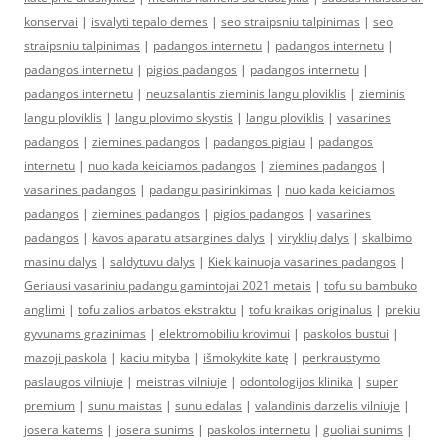
konservai
|
isvalyti tepalo demes
|
seo straipsniu talpinimas
|
seo
straipsniu talpinimas
|
padangos internetu
|
padangos internetu
|
padangos internetu
|
pigios padangos
|
padangos internetu
|
padangos internetu
|
neuzsalantis zieminis langu ploviklis
|
zieminis
langu ploviklis
|
langu plovimo skystis
|
langu ploviklis
|
vasarines
padangos
|
ziemines padangos
|
padangos pigiau
|
padangos
internetu
|
nuo kada keiciamos padangos
|
ziemines padangos
|
vasarines padangos
|
padangu pasirinkimas
|
nuo kada keiciamos
padangos
|
ziemines padangos
|
pigios padangos
|
vasarines
padangos
|
kavos aparatu atsargines dalys
|
viryklių dalys
|
skalbimo
masinu dalys
|
saldytuvu dalys
|
Kiek kainuoja vasarines padangos
|
Geriausi vasariniu padangu gamintojai 2021 metais
|
tofu su bambuko
anglimi
|
tofu zalios arbatos ekstraktu
|
tofu kraikas originalus
|
prekiu
gyvunams grazinimas
|
elektromobiliu krovimui
|
paskolos bustui
|
mazoji paskola
|
kaciu mityba
|
išmokykite katę
|
perkraustymo
paslaugos vilniuje
|
meistras vilniuje
|
odontologijos klinika
|
super
premium
|
sunu maistas
|
sunu edalas
|
valandinis darzelis vilniuje
|
josera katems
|
josera sunims
|
paskolos internetu
|
guoliai sunims
|