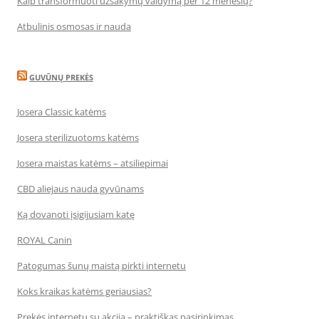
Kaip transformuoti užsakymų valdymą per 12 mėnesių?
Atbulinis osmosas ir nauda
GUVŪNŲ PREKĖS
Josera Classic katėms
Josera sterilizuotoms katėms
Josera maistas katėms – atsiliepimai
CBD aliejaus nauda gyvūnams
Ką dovanoti įsigijusiam katę
ROYAL Canin
Patogumas šunų maistą pirkti internetu
Koks kraikas katėms geriausias?
Prekės internetu su akcija – praktiškas pasirinkimas