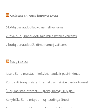
AIKŠTELĖS VAIKAMS ŽAIDIMUI LAUKE
5 būdų panaudoti lauko namelį vaikams
2026 6 būdų panaudoti žaidimų aikšteles vaikams
7 būdų panaudoti žaidimų namelį vaikams
ŠUNŲ ĖDALAS
Josera šunų maistas – kokybė, nauda ir pasirinkimas
Kur pirkti šunų maistą: internetu ar fizinėje parduotuvėje?
Šunų maistas internetu – greita, patogu ir pigiau
Kokybiška šunų mityba – ką naudinga žinoti