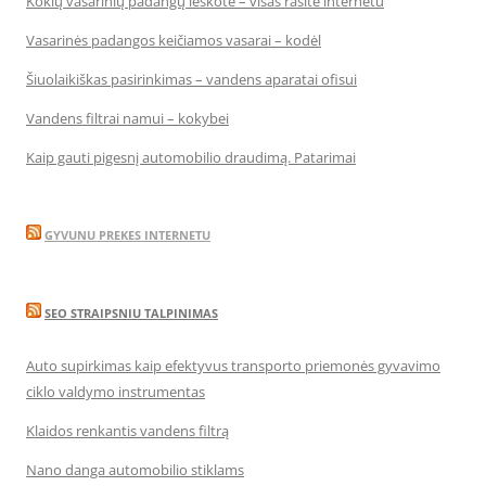
Kokių vasarinių padangų ieškote – visas rasite internetu
Vasarinės padangos keičiamos vasarai – kodėl
Šiuolaikiškas pasirinkimas – vandens aparatai ofisui
Vandens filtrai namui – kokybei
Kaip gauti pigesnį automobilio draudimą. Patarimai
GYVUNU PREKES INTERNETU
SEO STRAIPSNIU TALPINIMAS
Auto supirkimas kaip efektyvus transporto priemonės gyvavimo
ciklo valdymo instrumentas
Klaidos renkantis vandens filtrą
Nano danga automobilio stiklams