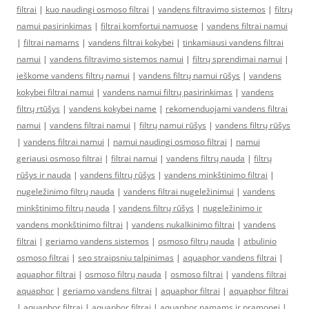
filtrai
|
kuo naudingi osmoso filtrai
|
vandens filtravimo sistemos
|
filtrų
namui pasirinkimas
|
filtrai komfortui namuose
|
vandens filtrai namui
|
filtrai namams
|
vandens filtrai kokybei
|
tinkamiausi vandens filtrai
namui
|
vandens filtravimo sistemos namui
|
filtrų sprendimai namui
|
ieškome vandens filtrų namui
|
vandens filtrų namui rūšys
|
vandens
kokybei filtrai namui
|
vandens namui filtrų pasirinkimas
|
vandens
filtrų rtūšys
|
vandens kokybei name
|
rekomenduojami vandens filtrai
namui
|
vandens filtrai namui
|
filtrų namui rūšys
|
vandens filtrų rūšys
|
vandens filtrai namui
|
namui naudingi osmoso filtrai
|
namui
geriausi osmoso filtrai
|
filtrai namui
|
vandens filtrų nauda
|
filtrų
rūšys ir nauda
|
vandens filtrų rūšys
|
vandens minkštinimo filtrai
|
nugeležinimo filtrų nauda
|
vandens filtrai nugeležinimui
|
vandens
minkštinimo filtrų nauda
|
vandens filtrų rūšys
|
nugeležinimo ir
vandens monkštinimo filtrai
|
vandens nukalkinimo filtrai
|
vandens
filtrai
|
geriamo vandens sistemos
|
osmoso filtrų nauda
|
atbulinio
osmoso filtrai
|
seo straipsniu talpinimas
|
aquaphor vandens filtrai
|
aquaphor filtrai
|
osmoso filtrų nauda
|
osmoso filtrai
|
vandens filtrai
aquaphor
|
geriamo vandens filtrai
|
aquaphor filtrai
|
aquaphor filtrai
|
aquaphor filtrai
|
aquaphor filtrai
|
aquaphor namams ir pramonei
|