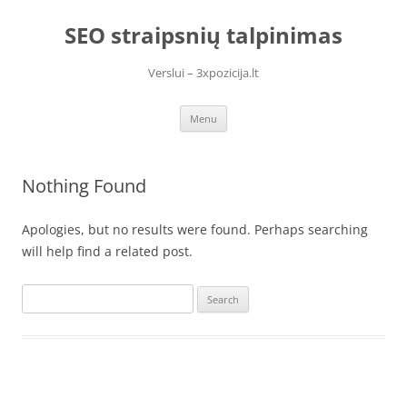
Skip
to
SEO straipsnių talpinimas
content
Verslui – 3xpozicija.lt
Menu
Nothing Found
Apologies, but no results were found. Perhaps searching
will help find a related post.
Search
for: