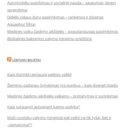
Automobilių supirkimas ir socialinė nauda – saugumas, lengvi
sprendimai
Didelis vidaus durų pasirinkimas – rankenos ir dizainas
Aquaphor filtrai
Medinės vaikų žaidimo aikštelės – populiariausias pasirinkimas
Biologinės bakterijos valymo įrenginių priežiūrai
LEKTUVU BILIETAI
Kaip išsirinkti geriausią pelėsio valiklį
Žieminių padangų žymėjimas yra svarbus – kaip išvengti klaidų
Medinės žaidimų aikštelės vaikams – pristatymas ir surinkimas
Kaip sutaupyti aptveriant kaimo sodybą?
Maži nuotekų valymo įrenginiai gali veikti ne tik tyliai, bet ir
„nematomai‘‘?