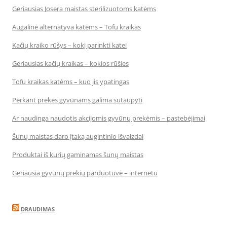
Geriausias Josera maistas sterilizuotoms katėms
Augalinė alternatyva katėms – Tofu kraikas
Kačių kraiko rūšys – kokį parinkti katei
Geriausias kačių kraikas – kokios rūšies
Tofu kraikas katėms – kuo jis ypatingas
Perkant prekes gyvūnams galima sutaupyti
Ar naudinga naudotis akcijomis gyvūnų prekėmis – pastebėjimai
Šunų maistas daro įtaką augintinio išvaizdai
Produktai iš kurių gaminamas šunų maistas
Geriausia gyvūnų prekių parduotuvė – internetu
DRAUDIMAS