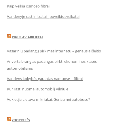
Kaip veikia osmoso filtrai
Vandenyje rasti nitratai - poveikis sveikatai
PIGUS AVIABILIETAI
Vasarinių padangų pirkimas internetu – geriausia išeitis
Ar verta brangias padangas pirkti ekonominės klasės
automobiliams
Vandens kokybės garantas namuose – filtrai
Kur rasti nuomai automobilį Vilniuje
Vokietija Lietuva mikriukai. Geriau nei autobusu?
ZOOPREKĖS