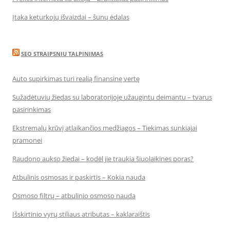
Įtaka keturkojų išvaizdai – šunų ėdalas
SEO STRAIPSNIU TALPINIMAS
Auto supirkimas turi realią finansinę vertę
Sužadėtuvių žiedas su laboratorijoje užaugintu deimantu – tvarus
pasirinkimas
Ekstremalų krūvį atlaikančios medžiagos – Tiekimas sunkiajai
pramonei
Raudono aukso žiedai – kodėl jie traukia šiuolaikines poras?
Atbulinis osmosas ir paskirtis – Kokia nauda
Osmoso filtrų – atbulinio osmoso nauda
Išskirtinio vyrų stiliaus atributas – kaklaraištis