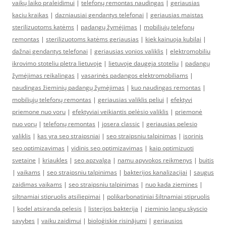
vaikų laiko praleidimui
|
telefonų remontas naudingas
|
geriausias
kaciu kraikas
|
dazniausiai gendantys telefonai
|
geriausias maistas
sterilizuotoms katėms
|
padangų žymėjimas
|
mobiliųjų telefonų
remontas
|
sterilizuotoms katėms geriausias
|
kiek kainuoja kubilai
|
dažnai gendantys telefonai
|
geriausias vonios valiklis
|
elektromobiliu
ikrovimo stoteliu pletra lietuvoje
|
lietuvoje daugeja stoteliu
|
padangų
žymėjimas reikalingas
|
vasarinės padangos elektromobiliams
|
naudingas žieminių padangų žymėjimas
|
kuo naudingas remontas
|
mobiliųjų telefonų remontas
|
geriausias valiklis peliui
|
efektyvi
priemone nuo voru
|
efektyviai veikiantis pelėsio valiklis
|
priemonė
nuo vorų
|
telefonų remontas
|
josera classic
|
geriausias pelesio
valiklis
|
kas yra seo straipsniai
|
seo straipsniu talpinimas
|
isorinis
seo optimizavimas
|
vidinis seo optimizavimas
|
kaip optimizuoti
svetaine
|
kriaukles
|
seo apzvalga
|
namu apyvokos reikmenys
|
buitis
|
vaikams
|
seo straipsniu talpinimas
|
bakterijos kanalizacijai
|
saugus
zaidimas vaikams
|
seo straipsniu talpinimas
|
nuo kada ziemines
|
siltnamiai stipruolis atsiliepimai
|
polikarbonatiniai šiltnamiai stipruolis
|
kodel atsiranda pelesis
|
listerijos bakterija
|
zieminio langu skyscio
savybes
|
vaiku zaidimui
|
bioloģiskie risinājumi
|
geriausios