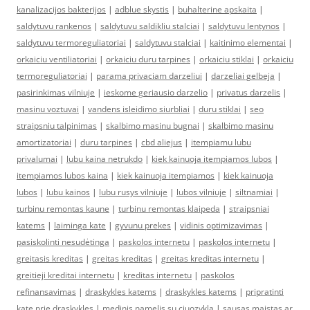
kanalizacijos bakterijos
|
adblue skystis
|
buhalterine apskaita
|
saldytuvu rankenos
|
saldytuvu saldikliu stalciai
|
saldytuvu lentynos
|
saldytuvu termoreguliatoriai
|
saldytuvu stalciai
|
kaitinimo elementai
|
orkaiciu ventiliatoriai
|
orkaiciu duru tarpines
|
orkaiciu stiklai
|
orkaiciu
termoreguliatoriai
|
parama privaciam darzeliui
|
darzeliai gelbeja
|
pasirinkimas vilniuje
|
ieskome geriausio darzelio
|
privatus darzelis
|
masinu voztuvai
|
vandens isleidimo siurbliai
|
duru stiklai
|
seo
straipsniu talpinimas
|
skalbimo masinu bugnai
|
skalbimo masinu
amortizatoriai
|
duru tarpines
|
cbd aliejus
|
itempiamu lubu
privalumai
|
lubu kaina netrukdo
|
kiek kainuoja itempiamos lubos
|
itempiamos lubos kaina
|
kiek kainuoja itempiamos
|
kiek kainuoja
lubos
|
lubu kainos
|
lubu rusys vilniuje
|
lubos vilniuje
|
siltnamiai
|
turbinu remontas kaune
|
turbinu remontas klaipeda
|
straipsniai
katems
|
laiminga kate
|
gyvunu prekes
|
vidinis optimizavimas
|
pasiskolinti nesudėtinga
|
paskolos internetu
|
paskolos internetu
|
greitasis kreditas
|
greitas kreditas
|
greitas kreditas internetu
|
greitieji kreditai internetu
|
kreditas internetu
|
paskolos
refinansavimas
|
draskykles katems
|
draskykles katems
|
pripratinti
kate prie draskykles
|
medinis namelis su ciuozykla
|
sausas maistas ar