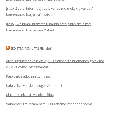
Įrašo „Svarbi informacija apie vairavimo mokyklą Auruda“
komentaras, kurį parašė Kristina
Įrašo „Skelbimai internete ir nauda patalpinus skelbimą“
komentaras, kurį parašė Robert
SEO STRAIPSNIU TALPINIMAS
Auto supirkimas kaip efektyvus transporto priemonės gyvavimo
ciklo valdymo instrumentas
Kaip veikia atbulinis osmosas
Kaip veikia vandens nugeležinimo filtrai
Klaidos renkantis vandens filtrą
Vandens filtrai visam namui su geriamo vandens sistema