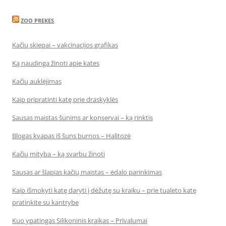
ZOO PREKES
Kačių skiepai – vakcinacijos grafikas
Ką naudinga žinoti apie kates
Kačių auklėjimas
Kaip pripratinti katę prie draskyklės
Sausas maistas šunims ar konservai – ką rinktis
Blogas kvapas iš šuns burnos – Halitozė
Kačių mityba – ką svarbu žinoti
Sausas ar šlapias kačių maistas – ėdalo parinkimas
Kaip išmokyti katę daryti į dėžutę su kraiku – prie tualeto katę
pratinkite su kantrybe
Kuo ypatingas Silikoninis kraikas – Privalumai