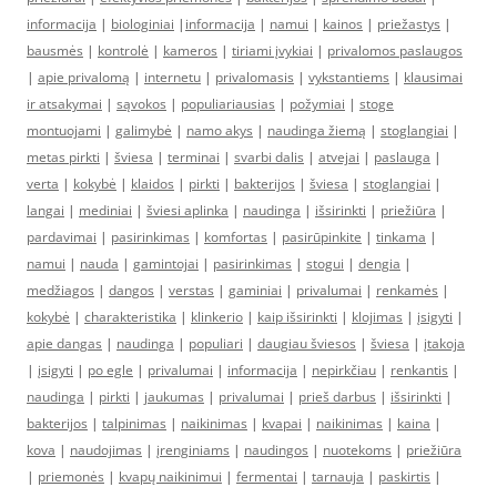
informacija
|
biologiniai
|
informacija
|
namui
|
kainos
|
priežastys
|
bausmės
|
kontrolė
|
kameros
|
tiriami įvykiai
|
privalomos paslaugos
|
apie privalomą
|
internetu
|
privalomasis
|
vykstantiems
|
klausimai
ir atsakymai
|
sąvokos
|
populiariausias
|
požymiai
|
stoge
montuojami
|
galimybė
|
namo akys
|
naudinga žiemą
|
stoglangiai
|
metas pirkti
|
šviesa
|
terminai
|
svarbi dalis
|
atvejai
|
paslauga
|
verta
|
kokybė
|
klaidos
|
pirkti
|
bakterijos
|
šviesa
|
stoglangiai
|
langai
|
mediniai
|
šviesi aplinka
|
naudinga
|
išsirinkti
|
priežiūra
|
pardavimai
|
pasirinkimas
|
komfortas
|
pasirūpinkite
|
tinkama
|
namui
|
nauda
|
gamintojai
|
pasirinkimas
|
stogui
|
dengia
|
medžiagos
|
dangos
|
verstas
|
gaminiai
|
privalumai
|
renkamės
|
kokybė
|
charakteristika
|
klinkerio
|
kaip išsirinkti
|
klojimas
|
įsigyti
|
apie dangas
|
naudinga
|
populiari
|
daugiau šviesos
|
šviesa
|
įtakoja
|
įsigyti
|
po egle
|
privalumai
|
informacija
|
nepirkčiau
|
renkantis
|
naudinga
|
pirkti
|
jaukumas
|
privalumai
|
prieš darbus
|
išsirinkti
|
bakterijos
|
talpinimas
|
naikinimas
|
kvapai
|
naikinimas
|
kaina
|
kova
|
naudojimas
|
įrenginiams
|
naudingos
|
nuotekoms
|
priežiūra
|
priemonės
|
kvapų naikinimui
|
fermentai
|
tarnauja
|
paskirtis
|