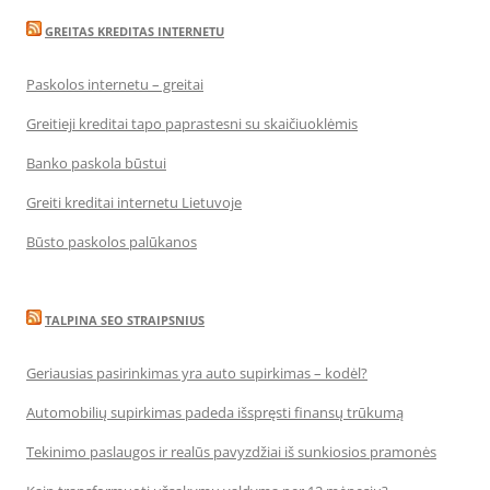
GREITAS KREDITAS INTERNETU
Paskolos internetu – greitai
Greitieji kreditai tapo paprastesni su skaičiuoklėmis
Banko paskola būstui
Greiti kreditai internetu Lietuvoje
Būsto paskolos palūkanos
TALPINA SEO STRAIPSNIUS
Geriausias pasirinkimas yra auto supirkimas – kodėl?
Automobilių supirkimas padeda išspręsti finansų trūkumą
Tekinimo paslaugos ir realūs pavyzdžiai iš sunkiosios pramonės