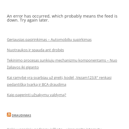
An error has occurred, which probably means the feed is
down. Try again later.
Geriausias pasirinkimas – Automobilių supirkimas
Nuotraukos ir spauda ant drobės
Tekinimo procesas sunkiųjų mechanizmų komponentams – Nuo
žaliavos iki giganto
Kai ramybė yra svarbiau už greitį, kodėl „Vezam123.lt“ renkasi
pedantišką tvarką ir BCA draudimą
Kaip pagerinti užsakymų valdymą?
DRAUDIMAS