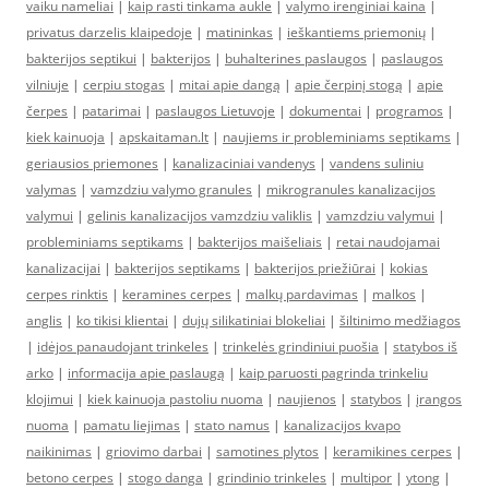
vaiku nameliai
|
kaip rasti tinkama aukle
|
valymo irenginiai kaina
|
privatus darzelis klaipedoje
|
matininkas
|
ieškantiems priemonių
|
bakterijos septikui
|
bakterijos
|
buhalterines paslaugos
|
paslaugos
vilniuje
|
cerpiu stogas
|
mitai apie dangą
|
apie čerpinį stogą
|
apie
čerpes
|
patarimai
|
paslaugos Lietuvoje
|
dokumentai
|
programos
|
kiek kainuoja
|
apskaitaman.lt
|
naujiems ir probleminiams septikams
|
geriausios priemones
|
kanalizaciniai vandenys
|
vandens suliniu
valymas
|
vamzdziu valymo granules
|
mikrogranules kanalizacijos
valymui
|
gelinis kanalizacijos vamzdziu valiklis
|
vamzdziu valymui
|
probleminiams septikams
|
bakterijos maišeliais
|
retai naudojamai
kanalizacijai
|
bakterijos septikams
|
bakterijos priežiūrai
|
kokias
cerpes rinktis
|
keramines cerpes
|
malkų pardavimas
|
malkos
|
anglis
|
ko tikisi klientai
|
dujų silikatiniai blokeliai
|
šiltinimo medžiagos
|
idėjos panaudojant trinkeles
|
trinkelės grindiniui puošia
|
statybos iš
arko
|
informacija apie paslaugą
|
kaip paruosti pagrinda trinkeliu
klojimui
|
kiek kainuoja pastoliu nuoma
|
naujienos
|
statybos
|
įrangos
nuoma
|
pamatu liejimas
|
stato namus
|
kanalizacijos kvapo
naikinimas
|
griovimo darbai
|
samotines plytos
|
keramikines cerpes
|
betono cerpes
|
stogo danga
|
grindinio trinkeles
|
multipor
|
ytong
|