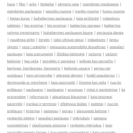
haus
|
fibo
|
arko
|
blokeliai
|
akmens vata
|
statybines medziagos
|
statybinės paslaugos
|
pastoliu nuoma
|
įrankių nuoma
|
kranu nuoma
|
kietas kuras
|
buhalterines paslaugos
|
kaip prižiūrėti
|
indaploviu
tabletes
|
bio enzimai
|
bio enzimai
|
bakterijos starwax
|
bakterijos
valymo įrenginiams
|
buhalterines paslaugos kaune
|
geriausia danga
|
naudinga pirkti
|
čerpės
|
taksi vilniuje pigus
|
indaploves
|
langu
skystis
|
veza i vokietija
|
pigiausias automobilio draudimas
|
populiari
paslauga
|
kaip sutrumpinti
|
iššūkiai kelionėje
|
vežame
|
vežami
keleiviai
|
kas veža
|
taisyklės ir pareigos
|
ieškote kas parvežtų
|
berlynas, hamburgas, hanoveris
|
kelionės vasarą
|
geriau nei
autobusu
|
kam pirmenybė
|
atkreipti dėmesį
|
kodėl populiarios
|
į
dortmundą ar mincheną
|
kaip pasiruošti
|
žinome kas veža
|
nuo ko
priklauso
|
paslaugos
|
paslaugos
|
procesas
|
mitai ir paneigimai
|
ką
prarandate
|
informacija
|
aktualiausi klausimai
|
kaip teisingai
pasirinkti
|
įrankiai ir terminai
|
efektyvus būdas
|
epitetai
|
nuo ko
priklauso
|
kriterijai
|
patogiau
|
geriau
|
planuojate kelionę
|
renkantis tiekėją
|
populiari paslauga
|
mikriukais
|
patogus
susisiekimas
|
skaičiuojate atstumą
|
renkatės mikriukus
|
kaip
pasirinkti metalo čerpes
|
kuo remtis pasirenkant
|
kaip pasirinkti