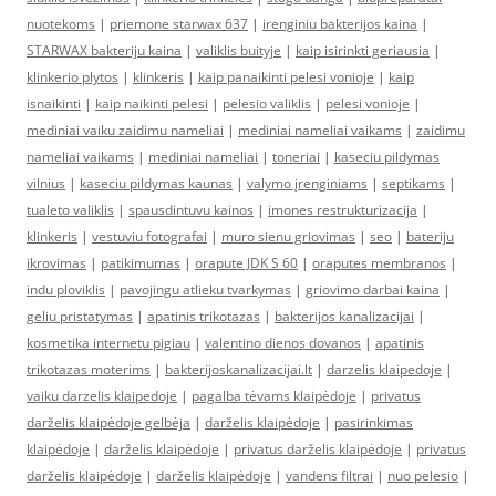
nuotekoms
|
priemone starwax 637
|
irenginiu bakterijos kaina
|
STARWAX bakteriju kaina
|
valiklis buityje
|
kaip isirinkti geriausia
|
klinkerio plytos
|
klinkeris
|
kaip panaikinti pelesi vonioje
|
kaip
isnaikinti
|
kaip naikinti pelesi
|
pelesio valiklis
|
pelesi vonioje
|
mediniai vaiku zaidimu nameliai
|
mediniai nameliai vaikams
|
zaidimu
nameliai vaikams
|
mediniai nameliai
|
toneriai
|
kaseciu pildymas
vilnius
|
kaseciu pildymas kaunas
|
valymo įrenginiams
|
septikams
|
tualeto valiklis
|
spausdintuvu kainos
|
imones restrukturizacija
|
klinkeris
|
vestuviu fotografai
|
muro sienu griovimas
|
seo
|
bateriju
ikrovimas
|
patikimumas
|
orapute JDK S 60
|
oraputes membranos
|
indu ploviklis
|
pavojingu atlieku tvarkymas
|
griovimo darbai kaina
|
geliu pristatymas
|
apatinis trikotazas
|
bakterijos kanalizacijai
|
kosmetika internetu pigiau
|
valentino dienos dovanos
|
apatinis
trikotazas moterims
|
bakterijoskanalizacijai.lt
|
darzelis klaipedoje
|
vaiku darzelis klaipedoje
|
pagalba tėvams klaipėdoje
|
privatus
darželis klaipėdoje gelbėja
|
darželis klaipėdoje
|
pasirinkimas
klaipėdoje
|
darželis klaipėdoje
|
privatus darželis klaipėdoje
|
privatus
darželis klaipėdoje
|
darželis klaipėdoje
|
vandens filtrai
|
nuo pelesio
|