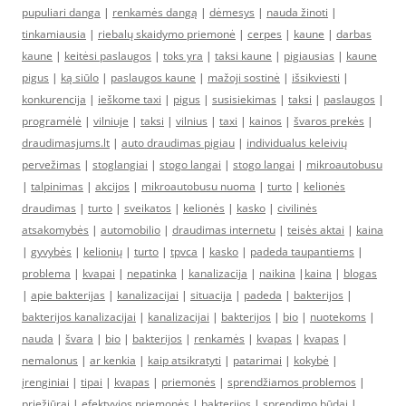
pupuliari danga
|
renkamės dangą
|
dėmesys
|
nauda žinoti
|
tinkamiausia
|
riebalų skaidymo priemonė
|
cerpes
|
kaune
|
darbas
kaune
|
keitėsi paslaugos
|
toks yra
|
taksi kaune
|
pigiausias
|
kaune
pigus
|
ką siūlo
|
paslaugos kaune
|
mažoji sostinė
|
išsikviesti
|
konkurencija
|
ieškome taxi
|
pigus
|
susisiekimas
|
taksi
|
paslaugos
|
programėlė
|
vilniuje
|
taksi
|
vilnius
|
taxi
|
kainos
|
švaros prekės
|
draudimasjums.lt
|
auto draudimas pigiau
|
individualus keleivių
pervežimas
|
stoglangiai
|
stogo langai
|
stogo langai
|
mikroautobusu
|
talpinimas
|
akcijos
|
mikroautobusu nuoma
|
turto
|
kelionės
draudimas
|
turto
|
sveikatos
|
kelionės
|
kasko
|
civilinės
atsakomybės
|
automobilio
|
draudimas internetu
|
teisės aktai
|
kaina
|
gyvybės
|
kelionių
|
turto
|
tpvca
|
kasko
|
padeda taupantiems
|
problema
|
kvapai
|
nepatinka
|
kanalizacija
|
naikina
|
kaina
|
blogas
|
apie bakterijas
|
kanalizacijai
|
situacija
|
padeda
|
bakterijos
|
bakterijos kanalizacijai
|
kanalizacijai
|
bakterijos
|
bio
|
nuotekoms
|
nauda
|
švara
|
bio
|
bakterijos
|
renkamės
|
kvapas
|
kvapas
|
nemalonus
|
ar kenkia
|
kaip atsikratyti
|
patarimai
|
kokybė
|
įrenginiai
|
tipai
|
kvapas
|
priemonės
|
sprendžiamos problemos
|
priežiūrai
|
efektyvios priemonės
|
bakterijos
|
sprendimo būdai
|