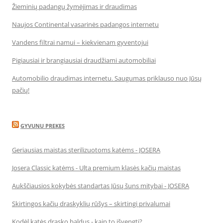
Žieminių padangų žymėjimas ir draudimas
Naujos Continental vasarinės padangos internetu
Vandens filtrai namui – kiekvienam gyventojui
Pigiausiai ir brangiausiai draudžiami automobiliai
Automobilio draudimas internetu. Saugumas priklauso nuo Jūsų
pačių!
GYVUNU PREKES
Geriausias maistas sterilizuotoms katėms - JOSERA
Josera Classic katėms - Ulta premium klasės kačių maistas
Aukščiausios kokybės standartas Jūsų šuns mitybai - JOSERA
Skirtingos kačių draskyklių rūšys – skirtingi privalumai
Kodėl katės drasko baldus - kaip to išvengti?