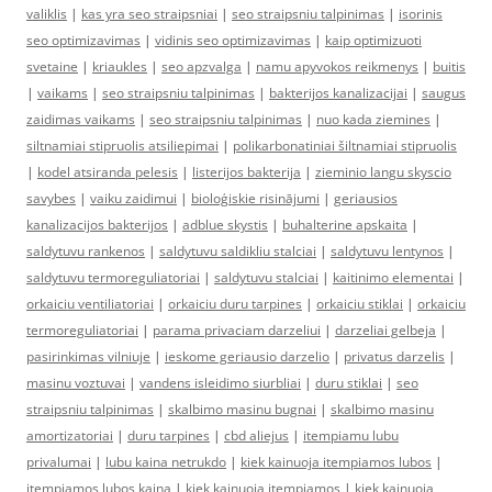
valiklis
|
kas yra seo straipsniai
|
seo straipsniu talpinimas
|
isorinis
seo optimizavimas
|
vidinis seo optimizavimas
|
kaip optimizuoti
svetaine
|
kriaukles
|
seo apzvalga
|
namu apyvokos reikmenys
|
buitis
|
vaikams
|
seo straipsniu talpinimas
|
bakterijos kanalizacijai
|
saugus
zaidimas vaikams
|
seo straipsniu talpinimas
|
nuo kada ziemines
|
siltnamiai stipruolis atsiliepimai
|
polikarbonatiniai šiltnamiai stipruolis
|
kodel atsiranda pelesis
|
listerijos bakterija
|
zieminio langu skyscio
savybes
|
vaiku zaidimui
|
bioloģiskie risinājumi
|
geriausios
kanalizacijos bakterijos
|
adblue skystis
|
buhalterine apskaita
|
saldytuvu rankenos
|
saldytuvu saldikliu stalciai
|
saldytuvu lentynos
|
saldytuvu termoreguliatoriai
|
saldytuvu stalciai
|
kaitinimo elementai
|
orkaiciu ventiliatoriai
|
orkaiciu duru tarpines
|
orkaiciu stiklai
|
orkaiciu
termoreguliatoriai
|
parama privaciam darzeliui
|
darzeliai gelbeja
|
pasirinkimas vilniuje
|
ieskome geriausio darzelio
|
privatus darzelis
|
masinu voztuvai
|
vandens isleidimo siurbliai
|
duru stiklai
|
seo
straipsniu talpinimas
|
skalbimo masinu bugnai
|
skalbimo masinu
amortizatoriai
|
duru tarpines
|
cbd aliejus
|
itempiamu lubu
privalumai
|
lubu kaina netrukdo
|
kiek kainuoja itempiamos lubos
|
itempiamos lubos kaina
|
kiek kainuoja itempiamos
|
kiek kainuoja