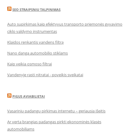
SEO STRAIPSNIU TALPINIMAS
Auto supirkimas kaip efektyvus transporto priemonės gyvavimo
ciklo valdymo instrumentas
Klaidos renkantis vandens filtrą
Nano danga automobilio stiklams
Kaip veikia osmoso filtrai
Vandenyje rasti nitratai - poveikis sveikatai
PIGUS AVIABILIETAI
Vasarinių padangų pirkimas internetu – geriausia išeitis
Ar verta brangias padangas pirkti ekonominės klasės
automobiliams