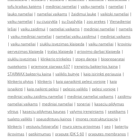
tofu kraikas katėms
|
mediniai nameliai
|
vaikų namelis
|
nameliai
|
lauko nameliai
|
nameliai vaikams
|
žaidimui lauke
|
vaikiski nameliai
|
vaiku nameliai
|
su ciuozykla
|
su čiuožykla
|
zoo prekes
|
Vienadieniai
lęšiai
|
vaiku zaidimui
|
nameliai vaikams
|
mediniai nameliai
|
namelis
|
vaiku mediniai nameliai
|
nameliai vaiku zaidimui
|
mediniai vaikams
|
vaiku nameliai
|
siukliu isvezimas klaipeda
|
vaiku nameliai
|
kroviniu
pervezimas klaipeda
|
tralas klaipeda
|
griovimo darbai klaipeda
|
siukliu isvezimas
|
klinkerio trinkeles
|
stogo danga
|
biopreparatai
nuotekoms
|
priemone starwax 637
|
irenginiu bakterijos kaina
|
STARWAX bakteriju kaina
|
valiklis buityje
|
kaip isirinkti geriausia
|
klinkerio plytos
|
klinkeris
|
kaip panaikinti pelesi vonioje
|
kaip
isnaikinti
|
kaip naikinti pelesi
|
pelesio valiklis
|
pelesi vonioje
|
mediniai vaiku zaidimu nameliai
|
mediniai nameliai vaikams
|
zaidimu
nameliai vaikams
|
mediniai nameliai
|
toneriai
|
kaseciu pildymas
vilnius
|
kaseciu pildymas kaunas
|
valymo įrenginiams
|
septikams
|
tualeto valiklis
|
spausdintuvu kainos
|
imones restrukturizacija
|
klinkeris
|
vestuviu fotografai
|
muro sienu griovimas
|
seo
|
bateriju
ikrovimas
|
patikimumas
|
orapute JDK S 60
|
oraputes membranos
|