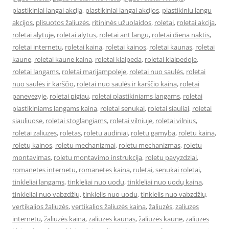
plastikiniai langai akcija
,
plastikiniai langai akcijos
,
plastikiniu langu
akcijos
,
plisuotos žaliuzės
,
ritininės užuolaidos
,
roletai
,
roletai akcija
,
roletai alytuje
,
roletai alytus
,
roletai ant langu
,
roletai diena naktis
,
roletai internetu
,
roletai kaina
,
roletai kainos
,
roletai kaunas
,
roletai
kaune
,
roletai kaune kaina
,
roletai klaipeda
,
roletai klaipedoje
,
roletai langams
,
roletai marijampoleje
,
roletai nuo saulės
,
roletai
nuo saulės ir karščio
,
roletai nuo saulės ir karščio kaina
,
roletai
panevezyje
,
roletai pigiau
,
roletai plastikiniams langams
,
roletai
plastikiniams langams kaina
,
roletai senukai
,
roletai siauliai
,
roletai
siauliuose
,
roletai stoglangiams
,
roletai vilniuje
,
roletai vilnius
,
roletai zaliuzes
,
roletas
,
roletu audiniai
,
roletu gamyba
,
roletu kaina
,
roletų kainos
,
roletu mechanizmai
,
roletu mechanizmas
,
roletu
montavimas
,
roletu montavimo instrukcija
,
roletu pavyzdziai
,
romanetes internetu
,
romanetes kaina
,
ruletai
,
senukai roletai
,
tinkleliai langams
,
tinkleliai nuo uodu
,
tinkleliai nuo uodų kaina
,
tinkleliai nuo vabzdžių
,
tinklelis nuo uodu
,
tinklelis nuo vabzdžių
,
vertikalios žaliuzės
,
vertikalios žaliuzės kaina
,
žaliuzės
,
zaliuzes
internetu
,
žaliuzės kaina
,
zaliuzes kaunas
,
žaliuzės kaune
,
zaliuzes