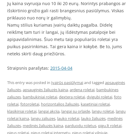
Jų kaina svyruoja nuo 10 iki 20 eurų. Norintys prabangos ar
išskirtinio grožio gali rasti brangesnius pasiūlymus. Viskas
priklauso nuo norų ir galimybių.
Namų stilius kuriamas įvairių daiktų pagalba. Didelę
reikšmę tam turi ir langai, jų išdėstymas patalpoje bei
apipavidalinimas. Šiuo metu taip populiarūs roletai yra
puikus pasirinkimas. Tai gera kaina ir kokybė. Be to, jums
neteks skirti daug priežiūros.
Straipsnis parašytas:
2015-04-04
This entry was posted in
Įvairūs pasiūlymai
and tagged
apsauginės
žaliuzės
,
apsauginės žaliuzės kaina
,
ardena roletai
,
bambukines
zaliuzes
,
bambukiniai roletai
,
dextera roletai
,
dvigubi roletai
,
foto
roletai
,
fotoroletai
,
horizontalios žaliuzės
,
kasetiniai roletai
,
klasikiniai roletai
,
langai akcija
,
langai su orlaide
,
langų roletai
,
langu
roletai kaina
,
langu zaliuzes
,
lauko roletai
,
lauko žaliuzės
,
medinės
žaliuzės
,
medinės žaliuzės kaina
,
parduodu roletus
,
pigu.lt roletai
,
pigus roletai
,
pigus roletai internetu
,
pigus roletai vilniuje
,