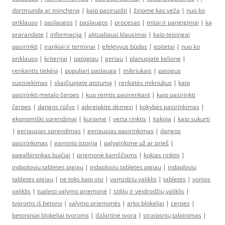
dortmundą ar mincheną
|
kaip pasiruošti
|
žinome kas veža
|
nuo ko
priklauso
|
paslaugos
|
paslaugos
|
procesas
|
mitai ir paneigimai
|
ką
prarandate
|
informacija
|
aktualiausi klausimai
|
kaip teisingai
pasirinkti
|
įrankiai ir terminai
|
efektyvus būdas
|
epitetai
|
nuo ko
priklauso
|
kriterijai
|
patogiau
|
geriau
|
planuojate kelionę
|
renkantis tiekėją
|
populiari paslauga
|
mikriukais
|
patogus
susisiekimas
|
skaičiuojate atstumą
|
renkatės mikriukus
|
kaip
pasirinkti metalo čerpes
|
kuo remtis pasirenkant
|
kaip pasirinkti
čerpes
|
dangos rūšys
|
atkreipkite dėmesį
|
kokybės pasirinkimas
|
ekonomiški sprendimai
|
kuriame
|
verta rinktis
|
įtakoja
|
kaip sukurti
|
geriausias sprendimas
|
geriausias pasirinkimas
|
dangos
pasirinkimas
|
gaminio istorija
|
palyginkime už ar prieš
|
pagalbininkas buičiai
|
priemonė kamščiams
|
kokias rinktis
|
indaploviu tabletes pigiau
|
indaploviu tabletes pigiau
|
indaploviu
tabletes pigiau
|
ne toks kaip visi
|
vamzdziu valiklis
|
tabletes
|
vonios
valiklis
|
tualeto valymo priemonė
|
stiklų ir veidrodžių valiklis
|
tvoroms iš betono
|
valymo priemonės
|
arko blokeliai
|
cerpes
|
betoniniai blokeliai tvoroms
|
išskirtinė tvora
|
straipsnių talpinimas
|