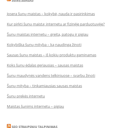
Josera šunų maistas – kokybė, nauda ir pasirinkimas
Kur pirkti šunų maistą: internetu ar fizinėje parduotuvėje?
Šunų maistas internetu – greita, patogu ir pigiau
Kokybiška šunų mityba – ką naudinga žinoti
Sausas šunų maistas – iš kokių produktų gaminamas
Koks šunų ėdalas geriausias – sausas maistas
Šunų maudynės vandens telkiniuose – svarbu žinoti
Šunų mityba – tinkamiausias sausas maistas
Šunų prekės internetu
Maistas šunims internetu – pigiau
SEO STRAIPSNIU TALPINIMAS