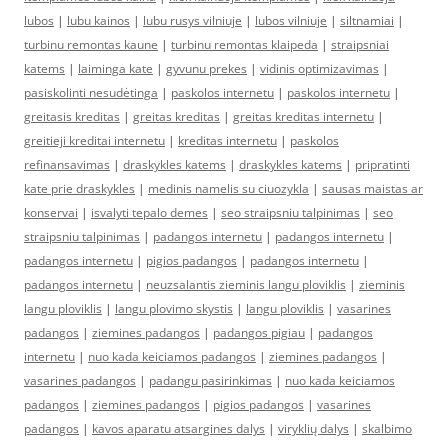
lubos
|
lubu kainos
|
lubu rusys vilniuje
|
lubos vilniuje
|
siltnamiai
|
turbinu remontas kaune
|
turbinu remontas klaipeda
|
straipsniai
katems
|
laiminga kate
|
gyvunu prekes
|
vidinis optimizavimas
|
pasiskolinti nesudėtinga
|
paskolos internetu
|
paskolos internetu
|
greitasis kreditas
|
greitas kreditas
|
greitas kreditas internetu
|
greitieji kreditai internetu
|
kreditas internetu
|
paskolos
refinansavimas
|
draskykles katems
|
draskykles katems
|
pripratinti
kate prie draskykles
|
medinis namelis su ciuozykla
|
sausas maistas ar
konservai
|
isvalyti tepalo demes
|
seo straipsniu talpinimas
|
seo
straipsniu talpinimas
|
padangos internetu
|
padangos internetu
|
padangos internetu
|
pigios padangos
|
padangos internetu
|
padangos internetu
|
neuzsalantis zieminis langu ploviklis
|
zieminis
langu ploviklis
|
langu plovimo skystis
|
langu ploviklis
|
vasarines
padangos
|
ziemines padangos
|
padangos pigiau
|
padangos
internetu
|
nuo kada keiciamos padangos
|
ziemines padangos
|
vasarines padangos
|
padangu pasirinkimas
|
nuo kada keiciamos
padangos
|
ziemines padangos
|
pigios padangos
|
vasarines
padangos
|
kavos aparatu atsargines dalys
|
viryklių dalys
|
skalbimo