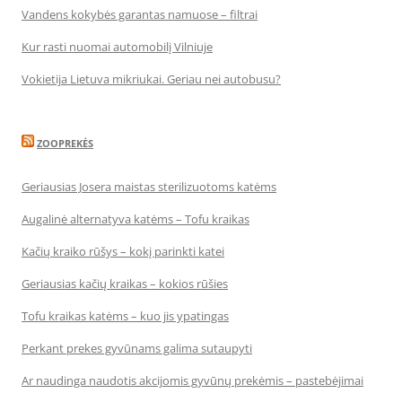
Vandens kokybės garantas namuose – filtrai
Kur rasti nuomai automobilį Vilniuje
Vokietija Lietuva mikriukai. Geriau nei autobusu?
ZOOPREKĖS
Geriausias Josera maistas sterilizuotoms katėms
Augalinė alternatyva katėms – Tofu kraikas
Kačių kraiko rūšys – kokį parinkti katei
Geriausias kačių kraikas – kokios rūšies
Tofu kraikas katėms – kuo jis ypatingas
Perkant prekes gyvūnams galima sutaupyti
Ar naudinga naudotis akcijomis gyvūnų prekėmis – pastebėjimai