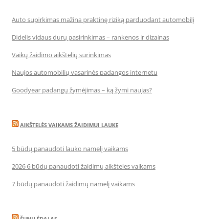
Auto supirkimas mažina praktinę riziką parduodant automobilį
Didelis vidaus durų pasirinkimas – rankenos ir dizainas
Vaikų žaidimo aikštelių surinkimas
Naujos automobilių vasarinės padangos internetu
Goodyear padangų žymėjimas – ką žymi naujas?
AIKŠTELĖS VAIKAMS ŽAIDIMUI LAUKE
5 būdų panaudoti lauko namelį vaikams
2026 6 būdų panaudoti žaidimų aikšteles vaikams
7 būdų panaudoti žaidimų namelį vaikams
ŠUNŲ ĖDALAS