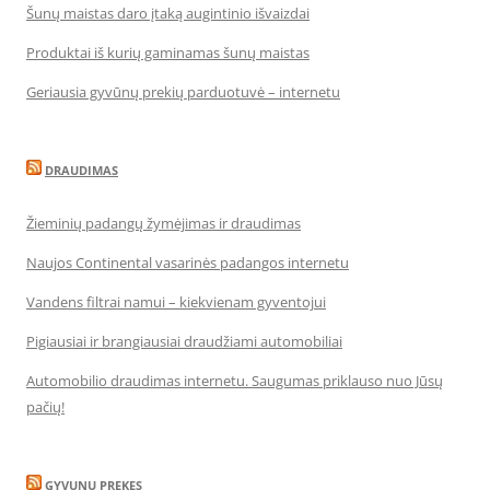
Šunų maistas daro įtaką augintinio išvaizdai
Produktai iš kurių gaminamas šunų maistas
Geriausia gyvūnų prekių parduotuvė – internetu
DRAUDIMAS
Žieminių padangų žymėjimas ir draudimas
Naujos Continental vasarinės padangos internetu
Vandens filtrai namui – kiekvienam gyventojui
Pigiausiai ir brangiausiai draudžiami automobiliai
Automobilio draudimas internetu. Saugumas priklauso nuo Jūsų
pačių!
GYVUNU PREKES