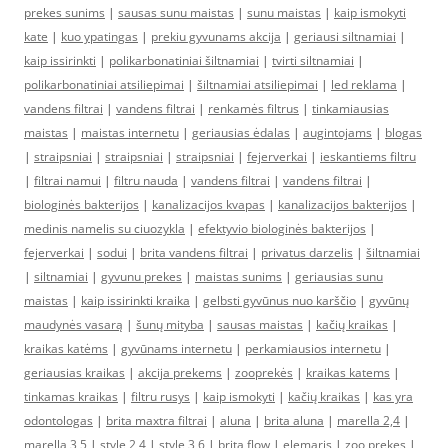
prekes sunims
|
sausas sunu maistas
|
sunu maistas
|
kaip ismokyti
kate
|
kuo ypatingas
|
prekiu gyvunams akcija
|
geriausi siltnamiai
|
kaip issirinkti
|
polikarbonatiniai šiltnamiai
|
tvirti siltnamiai
|
polikarbonatiniai atsiliepimai
|
šiltnamiai atsiliepimai
|
led reklama
|
vandens filtrai
|
vandens filtrai
|
renkamės filtrus
|
tinkamiausias
maistas
|
maistas internetu
|
geriausias ėdalas
|
augintojams
|
blogas
|
straipsniai
|
straipsniai
|
straipsniai
|
fejerverkai
|
ieskantiems filtru
|
filtrai namui
|
filtru nauda
|
vandens filtrai
|
vandens filtrai
|
biologinės bakterijos
|
kanalizacijos kvapas
|
kanalizacijos bakterijos
|
medinis namelis su ciuozykla
|
efektyvio biologinės bakterijos
|
fejerverkai
|
sodui
|
brita vandens filtrai
|
privatus darzelis
|
šiltnamiai
|
siltnamiai
|
gyvunu prekes
|
maistas sunims
|
geriausias sunu
maistas
|
kaip issirinkti kraika
|
gelbsti gyvūnus nuo karščio
|
gyvūnų
maudynės vasarą
|
šunų mityba
|
sausas maistas
|
kačių kraikas
|
kraikas katėms
|
gyvūnams internetu
|
perkamiausios internetu
|
geriausias kraikas
|
akcija prekems
|
zooprekės
|
kraikas katems
|
tinkamas kraikas
|
filtru rusys
|
kaip ismokyti
|
kačių kraikas
|
kas yra
odontologas
|
brita maxtra filtrai
|
aluna
|
brita aluna
|
marella 2,4
|
marella 3,5
|
style 2,4
|
style 3,6
|
brita flow
|
elemaris
|
zoo prekes
|