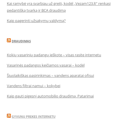
Kai ramybė yra svarbiau už greitį, kodėl „Vezam123.lt“ renkasi
pedantišką tvarką ir BCA draudimą
Kaip pagerinti užsakymų valdymą?
DRAUDIMAS
Kokių vasarinių padangų ieškote – visas rasite internetu
Vasarinės padangos keičiamos vasarai – kodėl
Šiuolaikiškas pasirinkimas – vandens aparatai ofisui
Vandens filtrai namui – kokybei
Kaip gauti pigesnį automobilio draudimą. Patarimai
GYVUNU PREKES INTERNETU