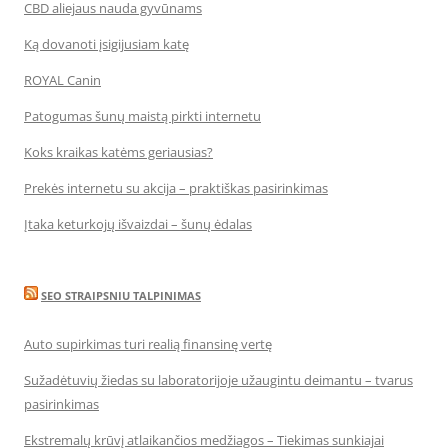
CBD aliejaus nauda gyvūnams
Ką dovanoti įsigijusiam katę
ROYAL Canin
Patogumas šunų maistą pirkti internetu
Koks kraikas katėms geriausias?
Prekės internetu su akcija – praktiškas pasirinkimas
Įtaka keturkojų išvaizdai – šunų ėdalas
SEO STRAIPSNIU TALPINIMAS
Auto supirkimas turi realią finansinę vertę
Sužadėtuvių žiedas su laboratorijoje užaugintu deimantu – tvarus
pasirinkimas
Ekstremalų krūvį atlaikančios medžiagos – Tiekimas sunkiajai