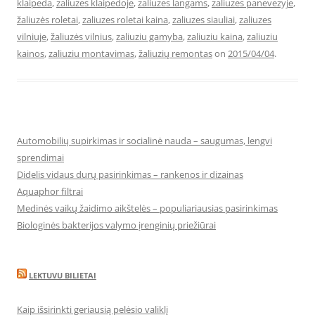
klaipeda
,
zaliuzes klaipedoje
,
zaliuzes langams
,
zaliuzes panevezyje
,
žaliuzės roletai
,
zaliuzes roletai kaina
,
zaliuzes siauliai
,
zaliuzes
vilniuje
,
žaliuzės vilnius
,
zaliuziu gamyba
,
zaliuziu kaina
,
zaliuziu
kainos
,
zaliuziu montavimas
,
žaliuzių remontas
on
2015/04/04
.
Automobilių supirkimas ir socialinė nauda – saugumas, lengvi
sprendimai
Didelis vidaus durų pasirinkimas – rankenos ir dizainas
Aquaphor filtrai
Medinės vaikų žaidimo aikštelės – populiariausias pasirinkimas
Biologinės bakterijos valymo įrenginių priežiūrai
LEKTUVU BILIETAI
Kaip išsirinkti geriausią pelėsio valiklį