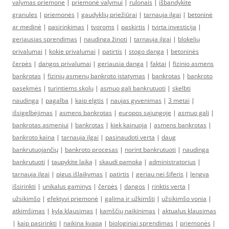
valymas priemone
|
priemonė valymui
|
rulonais
|
išbandykite
granules
|
priemonės
|
gaudyklių priežiūrai
|
tarnauja ilgai
|
betoninė
ar medinė
|
pasirinkimas
|
tvoroms
|
paskirtis
|
tvirta investicija
|
geriausias sprendimas
|
naudinga žinoti
|
tarnauja ilgai
|
blokelių
privalumai
|
kokie privalumai
|
patirtis
|
stogo danga
|
betoninės
čerpės
|
dangos privalumai
|
geriausia danga
|
faktai
|
fizinio asmens
bankrotas
|
fizinių asmenų bankroto įstatymas
|
bankrotas
|
bankroto
pasekmės
|
turintiems skolų
|
asmuo gali bankrutuoti
|
skelbti
naudinga
|
pagalba
|
kaip elgtis
|
naujas gyvenimas
|
3 metai
|
išsigelbėjimas
|
asmens bankrotas
|
europos sąjungoje
|
asmuo gali
|
bankrotas asmeniui
|
bankrotas
|
kiek kainuoja
|
asmens bankrotas
|
bankroto kaina
|
tarnauja ilgai
|
pasinaudoti verta
|
daug
bankrutuojančių
|
bankroto procesas
|
norint bankrutuoti
|
naudinga
bankrutuoti
|
taupykite laiką
|
skaudi pamoka
|
administratorius
|
tarnauja ilgai
|
pigus išlaikymas
|
patirtis
|
geriau nei šiferis
|
lengva
išsirinkti
|
unikalus gaminys
|
čerpės
|
dangos
|
rinktis verta
|
užsikimšo
|
efektyvi priemonė
|
galima ir užkimšti
|
užsikimšo vonia
|
atkimšimas
|
kyla klausimas
|
kamščių naikinimas
|
aktualus klausimas
|
kaip pasirinkti
|
naikina kvapą
|
biologiniai sprendimas
|
priemonės
|