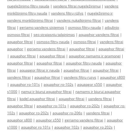
nugeležinimo filtrų nauda
|
vandens filtrai nugeležinimui
|
vandens
minkštinimo filtrų nauda
|
vandens filtrų rūšys
|
nugeležinimo ir
vandens monkštinimo filtrai
|
vandens nukalkinimo filtrai
|
vandens
filtrai
|
geriamo vandens sistemos
|
osmoso filtrų nauda
|
atbulinio
osmoso filtrai
|
seo straipsniu talpinimas
|
aquaphor vandens filtrai
|
aquaphor filtrai
|
osmoso filtrų nauda
|
osmoso filtrai
|
vandens filtrai
aquaphor
|
geriamo vandens filtrai
|
aquaphor filtrai
|
aquaphor filtrai
|
aquaphor filtrai
|
aquaphor filtrai
|
aquaphor namams ir pramonei
|
aquaphor filtrai
|
aquaphor filtrai
|
aquaphor filtrų nauda
|
aquaphor
filtrai
|
aquapgor filtrai ir nauda
|
aquaphor filtrai
|
aquaphor filtrai
|
vandens filtrai
|
aquaphor filtrai
|
vandens filtru rusys
|
aquaphor s800
|
aquaphor ro-101s
|
aquaphor ro-102s
|
aquapgor s550
|
aquaphor
s1000
|
namui ir biurui aquaphor filtrai
|
namams ir biurui aquaphor
filtrai
|
kodel aquaphor filtrai
|
aquaphor filtrai
|
vandens filtrai
|
aquaphor filtrai
|
aquaphor ro-101s
|
aquaphor ro-202s
|
aquaphor ro-
102s
|
aquaphor ro-202s
|
aquaphor ro-206s
|
vandens filtrai
|
aquaphor s800
|
aquaphor s550
|
geriamo vandens filtrai
|
aquaphor
s1000
|
aquaphor ro 101s
|
aquaphor 102s
|
aquaphor ro 202s
|