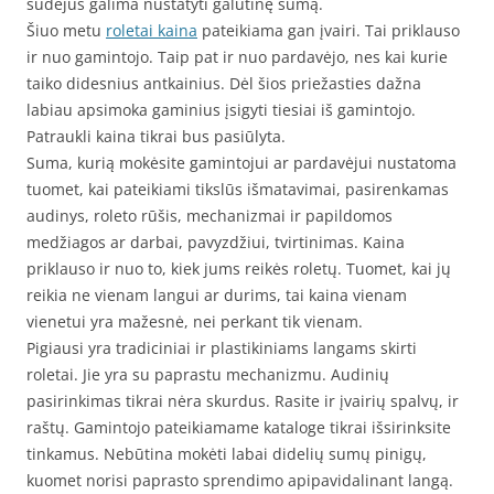
sudėjus galima nustatyti galutinę sumą.
Šiuo metu
roletai kaina
pateikiama gan įvairi. Tai priklauso
ir nuo gamintojo. Taip pat ir nuo pardavėjo, nes kai kurie
taiko didesnius antkainius. Dėl šios priežasties dažna
labiau apsimoka gaminius įsigyti tiesiai iš gamintojo.
Patraukli kaina tikrai bus pasiūlyta.
Suma, kurią mokėsite gamintojui ar pardavėjui nustatoma
tuomet, kai pateikiami tikslūs išmatavimai, pasirenkamas
audinys, roleto rūšis, mechanizmai ir papildomos
medžiagos ar darbai, pavyzdžiui, tvirtinimas. Kaina
priklauso ir nuo to, kiek jums reikės roletų. Tuomet, kai jų
reikia ne vienam langui ar durims, tai kaina vienam
vienetui yra mažesnė, nei perkant tik vienam.
Pigiausi yra tradiciniai ir plastikiniams langams skirti
roletai. Jie yra su paprastu mechanizmu. Audinių
pasirinkimas tikrai nėra skurdus. Rasite ir įvairių spalvų, ir
raštų. Gamintojo pateikiamame kataloge tikrai išsirinksite
tinkamus. Nebūtina mokėti labai didelių sumų pinigų,
kuomet norisi paprasto sprendimo apipavidalinant langą.