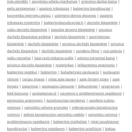
indu ploviklis
|
pavojingu atlieku tvarkymas
|
griovimo darbai kaina
|
geliu pristatymas
|
apatinis trikotazas
|
bakterijos kanalizacijai
|
kosmetika internetu pigiau
|
valentino dienos dovanos
|
apatinis
trikotazas moterims
|
bakterijoskanalizacijai.lt
|
darzelis klaipedoje
|
vaiku darzelis klaipedoje
|
pagalba tėvams klaipėdoje
|
privatus
darželis klaipėdoje gelbėja
|
darželis klaipėdoje
|
pasirinkimas
klaipėdoje
|
darželis klaipėdoje
|
privatus darželis klaipėdoje
|
privatus
darželis klaipėdoje
|
darželis klaipėdoje
|
vandens filtrai
|
nuo pelesio
|
vaiku nameliai
|
kaip rasti tinkama aukle
|
valymo irenginiai kaina
|
privatus darzelis klaipedoje
|
matininkas
|
ieškantiems priemonių
|
bakterijos septikui
|
bakterijos
|
buhalterines paslaugos
|
paslaugos
vilniuje
|
cerpiu stogas
|
mitai apie dangą
|
apie čerpinį stogą
|
apie
čerpes
|
patarimai
|
paslaugos Lietuvoje
|
dokumentai
|
programos
|
kiek kainuoja
|
apskaitaman.lt
|
naujiems ir probleminiams septikams
|
geriausios priemones
|
kanalizaciniai vandenys
|
vandens suliniu
valymas
|
vamzdziu valymo granules
|
mikrogranules kanalizacijos
valymui
|
gelinis kanalizacijos vamzdziu valiklis
|
vamzdziu valymui
|
probleminiams septikams
|
bakterijos maišeliais
|
retai naudojamai
kanalizacijai
|
bakterijos septikams
|
bakterijos priežiūrai
|
kokias