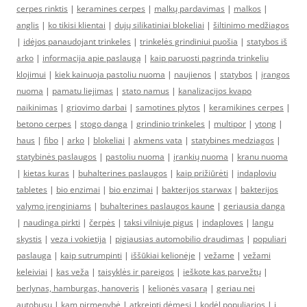
cerpes rinktis
|
keramines cerpes
|
malkų pardavimas
|
malkos
|
anglis
|
ko tikisi klientai
|
dujų silikatiniai blokeliai
|
šiltinimo medžiagos
|
idėjos panaudojant trinkeles
|
trinkelės grindiniui puošia
|
statybos iš
arko
|
informacija apie paslaugą
|
kaip paruosti pagrinda trinkeliu
klojimui
|
kiek kainuoja pastoliu nuoma
|
naujienos
|
statybos
|
įrangos
nuoma
|
pamatu liejimas
|
stato namus
|
kanalizacijos kvapo
naikinimas
|
griovimo darbai
|
samotines plytos
|
keramikines cerpes
|
betono cerpes
|
stogo danga
|
grindinio trinkeles
|
multipor
|
ytong
|
haus
|
fibo
|
arko
|
blokeliai
|
akmens vata
|
statybines medziagos
|
statybinės paslaugos
|
pastoliu nuoma
|
įrankių nuoma
|
kranu nuoma
|
kietas kuras
|
buhalterines paslaugos
|
kaip prižiūrėti
|
indaploviu
tabletes
|
bio enzimai
|
bio enzimai
|
bakterijos starwax
|
bakterijos
valymo įrenginiams
|
buhalterines paslaugos kaune
|
geriausia danga
|
naudinga pirkti
|
čerpės
|
taksi vilniuje pigus
|
indaploves
|
langu
skystis
|
veza i vokietija
|
pigiausias automobilio draudimas
|
populiari
paslauga
|
kaip sutrumpinti
|
iššūkiai kelionėje
|
vežame
|
vežami
keleiviai
|
kas veža
|
taisyklės ir pareigos
|
ieškote kas parvežtų
|
berlynas, hamburgas, hanoveris
|
kelionės vasarą
|
geriau nei
autobusu
|
kam pirmenybė
|
atkreipti dėmesį
|
kodėl populiarios
|
į