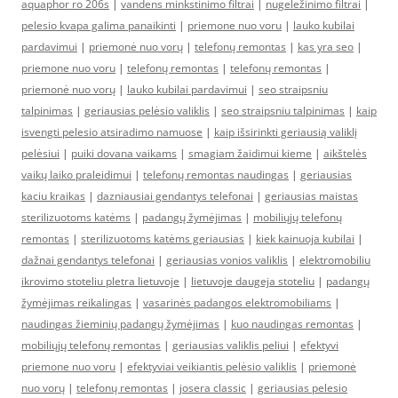
aquaphor ro 206s
|
vandens minkstinimo filtrai
|
nugeležinimo filtrai
|
pelesio kvapa galima panaikinti
|
priemone nuo voru
|
lauko kubilai
pardavimui
|
priemonė nuo vorų
|
telefonų remontas
|
kas yra seo
|
priemone nuo voru
|
telefonų remontas
|
telefonų remontas
|
priemonė nuo vorų
|
lauko kubilai pardavimui
|
seo straipsniu
talpinimas
|
geriausias pelėsio valiklis
|
seo straipsniu talpinimas
|
kaip
isvengti pelesio atsiradimo namuose
|
kaip išsirinkti geriausią valiklį
pelėsiui
|
puiki dovana vaikams
|
smagiam žaidimui kieme
|
aikštelės
vaikų laiko praleidimui
|
telefonų remontas naudingas
|
geriausias
kaciu kraikas
|
dazniausiai gendantys telefonai
|
geriausias maistas
sterilizuotoms katėms
|
padangų žymėjimas
|
mobiliųjų telefonų
remontas
|
sterilizuotoms katėms geriausias
|
kiek kainuoja kubilai
|
dažnai gendantys telefonai
|
geriausias vonios valiklis
|
elektromobiliu
ikrovimo stoteliu pletra lietuvoje
|
lietuvoje daugeja stoteliu
|
padangų
žymėjimas reikalingas
|
vasarinės padangos elektromobiliams
|
naudingas žieminių padangų žymėjimas
|
kuo naudingas remontas
|
mobiliųjų telefonų remontas
|
geriausias valiklis peliui
|
efektyvi
priemone nuo voru
|
efektyviai veikiantis pelėsio valiklis
|
priemonė
nuo vorų
|
telefonų remontas
|
josera classic
|
geriausias pelesio