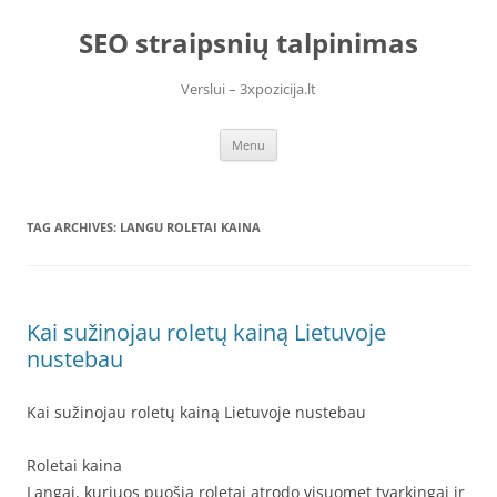
Skip
to
SEO straipsnių talpinimas
content
Verslui – 3xpozicija.lt
Menu
TAG ARCHIVES:
LANGU ROLETAI KAINA
Kai sužinojau roletų kainą Lietuvoje
nustebau
Kai sužinojau roletų kainą Lietuvoje nustebau
Roletai kaina
Langai, kuriuos puošia roletai atrodo visuomet tvarkingai ir