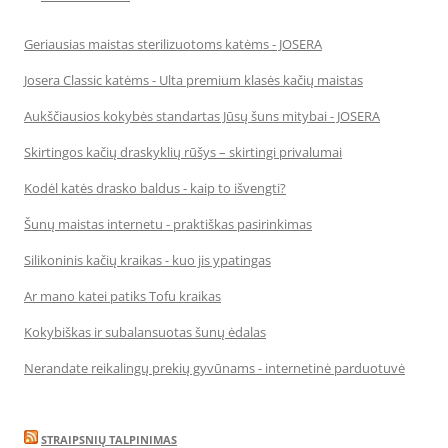
Geriausias maistas sterilizuotoms katėms - JOSERA
Josera Classic katėms - Ulta premium klasės kačių maistas
Aukščiausios kokybės standartas Jūsų šuns mitybai - JOSERA
Skirtingos kačių draskyklių rūšys – skirtingi privalumai
Kodėl katės drasko baldus - kaip to išvengti?
Šunų maistas internetu - praktiškas pasirinkimas
Silikoninis kačių kraikas - kuo jis ypatingas
Ar mano katei patiks Tofu kraikas
Kokybiškas ir subalansuotas šunų ėdalas
Nerandate reikalingų prekių gyvūnams - internetinė parduotuvė
STRAIPSNIŲ TALPINIMAS