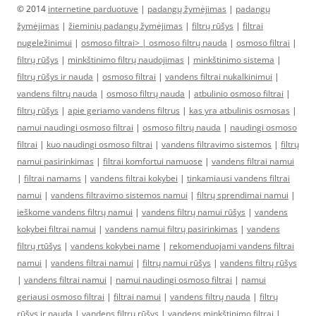
© 2014
internetine parduotuve
|
padangų žymėjimas
|
padangų
žymėjimas
|
žieminių padangų žymėjimas
|
filtrų rūšys
|
filtrai
nugeležinimui
|
osmoso filtrai> |
osmoso filtrų nauda
|
osmoso filtrai
|
filtrų rūšys
|
minkštinimo filtrų naudojimas
|
minkštinimo sistema
|
filtrų rūšys ir nauda
|
osmoso filtrai
|
vandens filtrai nukalkinimui
|
vandens filtrų nauda
|
osmoso filtrų nauda
|
atbulinio osmoso filtrai
|
filtrų rūšys
|
apie geriamo vandens filtrus
|
kas yra atbulinis osmosas
|
namui naudingi osmoso filtrai
|
osmoso filtrų nauda
|
naudingi osmoso
filtrai
|
kuo naudingi osmoso filtrai
|
vandens filtravimo sistemos
|
filtrų
namui pasirinkimas
|
filtrai komfortui namuose
|
vandens filtrai namui
|
filtrai namams
|
vandens filtrai kokybei
|
tinkamiausi vandens filtrai
namui
|
vandens filtravimo sistemos namui
|
filtrų sprendimai namui
|
ieškome vandens filtrų namui
|
vandens filtrų namui rūšys
|
vandens
kokybei filtrai namui
|
vandens namui filtrų pasirinkimas
|
vandens
filtrų rtūšys
|
vandens kokybei name
|
rekomenduojami vandens filtrai
namui
|
vandens filtrai namui
|
filtrų namui rūšys
|
vandens filtrų rūšys
|
vandens filtrai namui
|
namui naudingi osmoso filtrai
|
namui
geriausi osmoso filtrai
|
filtrai namui
|
vandens filtrų nauda
|
filtrų
rūšys ir nauda
|
vandens filtrų rūšys
|
vandens minkštinimo filtrai
|