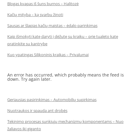
Blogas kvapas iš šuns burnos – Halitozė
Kačių mityba – ką svarbu žinoti
Sausas ar šlapias kačių maistas – ėdalo parinkimas
Kaip išmokyti katę daryti į dėžutę su kraiku – prie tualeto katę
pratinkite su kantrybe
Kuo ypatingas Silikoninis kraikas – Privalumai
An error has occurred, which probably means the feed is
down. Try again later.
Geriausias pasirinkimas – Automobilių supirkimas
Nuotraukos ir spauda ant drobės
Tekinimo procesas sunkiųjų mechanizmų komponentams – Nuo
žaliavos iki giganto