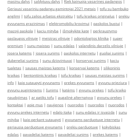
masinu dalys
|
saldytuvu dalys
|
Kiek kainuoja vasarines padangos
|
Geriausi vasariniu padangu gamintojai 2021 metais
|
tofu su bambuko
anglimi
|
tofu zalios arbatos ekstraktu
|
tofu kraikas originalus
|
prekiu
gyvunams grazinimas
|
elektromobiliu krovimui
|
paskolos bustui
|
mazoji paskola
|
kaciu mityba
|
išmokykite katę
|
perkraustymo
paslaugos vilniuje
|
meistras vilniuje
|
odontologijos klinika
|
super
premium
|
sunu maistas
|
sunu edalas
|
valandinis darzelis vilniuje
|
josera katems
|
josera sunims
|
paskolos internetu
|
guoliai sunims
|
dubeneliai sunims
|
sunu dziovintuvai
|
konservai sunims
|
kaciu
tualetas
|
sausas maistas katems
|
konservai katems
|
silikoninis
kraikas
|
bentonitinis kraikas
|
tofu kraikas
|
sausas maistas sunims
|
info
|
kaip sutaupyti gyvunams
|
prekes gyvunams
|
gyvunu prieziura
|
gyvunu augintojams
|
šunims
|
katėms
|
gyvunu prekes
|
tofu kraiko
naudojimas
|
ar patiks tofu
|
augalinė alternatyva
|
gyvunu prekes
|
kontaktai
|
apie mus
|
naujienos
|
nuorodos
|
nuorodos
|
nuorodos
|
gyvunu prekes internetu
|
edalo itaka
|
sunu edalas ir isvaizda
|
sunu
mityba
|
kaip perkant sutaupyti
|
gyvunams parduotuve internetu
|
geriausia parduotuve gyvunams
|
prekiu parduotuve
|
kokybiskas
edalas
|
pavadeliai katems
|
pavadeliai sunims
|
prekes katems
|