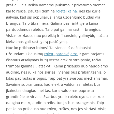
gražiai. Jie suteikia namams jaukumo ir privatumo tuomet,
kai to reikia. Daugelį domina
roletai kaina
, nes kai kurie
galvoja, kad šis populiarus langų uždengimo būdas yra
brangus. Taip tikrai nėra. Galima pasirinkti gera kaina
parduodamus roletus. Taip pat galima rasti ir brangius.
Viskas priklauso nuo poreikių ir finansinių galimybių, tačiau
kiekvienas gali rasti gerą pasiūlymą.
Nuo ko priklauso kainos? Tai vienas iš dažniausiai
užduodamų klausimų
roletų pardavėjams
ir gamintojams.
Išsamus atsakymas būtų vertas atskiro straipsnio, tačiau
trumpai galima į jį atsakyti. Kaina priklauso nuo naudojamo
audinio, nes jų kainos skiriasi. Vienas bus prabangesnis, o
kitas paprastas ir pigus. Taip pat yra svarbūs mechanizmai.
Savaime suprantama, kad elektra valdomas roletas bus
įkainotas daugiau, nei tas, kuris valdomas paprasta
grandinėle ar virvele. Svarbus yra ir roleto dydis, nes kuo
daugiau metrų audinio reiks, tuo jis bus brangesnis. Taip
pat kaina priklauso nuo roletų rūšies, nes jos skiriasi. Viską