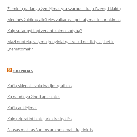
Žieminių padangų žymėjimas yra svarbus – kaip išvengti klaidų
Medinės žaidimų aikštelės vaikams – pristatymas ir surinkimas
Kaip sutaupyti aptveriant kaimo sodybą?
Maži nuotekų valymo įrenginiai gali veikti ne tik tyliai, bet ir
„nematomai‘‘?
ZOO PREKES
Kačių skiepai – vakcinacijos grafikas
Ką naudinga žinoti apie kates
Kačių auklėjimas
Kaip pripratinti katę prie draskyklės
Sausas maistas šunims ar konservai – ką rinktis