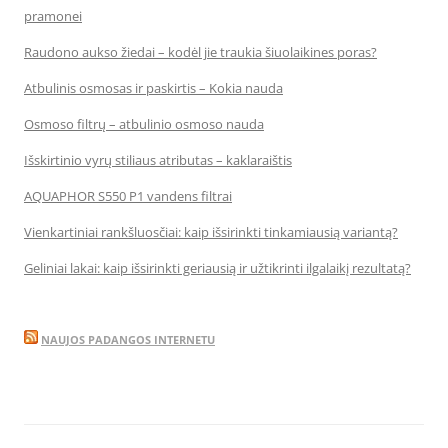
pramonei
Raudono aukso žiedai – kodėl jie traukia šiuolaikines poras?
Atbulinis osmosas ir paskirtis – Kokia nauda
Osmoso filtrų – atbulinio osmoso nauda
Išskirtinio vyrų stiliaus atributas – kaklaraištis
AQUAPHOR S550 P1 vandens filtrai
Vienkartiniai rankšluosčiai: kaip išsirinkti tinkamiausią variantą?
Geliniai lakai: kaip išsirinkti geriausią ir užtikrinti ilgalaikį rezultatą?
NAUJOS PADANGOS INTERNETU