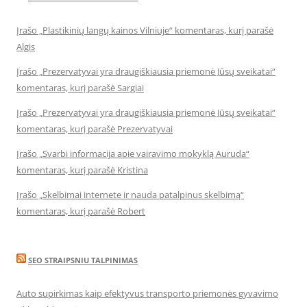
Įrašo „Plastikinių langų kainos Vilniuje“ komentaras, kurį parašė
Algis
Įrašo „Prezervatyvai yra draugiškiausia priemonė Jūsų sveikatai“
komentaras, kurį parašė Sargiai
Įrašo „Prezervatyvai yra draugiškiausia priemonė Jūsų sveikatai“
komentaras, kurį parašė Prezervatyvai
Įrašo „Svarbi informacija apie vairavimo mokyklą Auruda“
komentaras, kurį parašė Kristina
Įrašo „Skelbimai internete ir nauda patalpinus skelbimą“
komentaras, kurį parašė Robert
SEO STRAIPSNIU TALPINIMAS
Auto supirkimas kaip efektyvus transporto priemonės gyvavimo