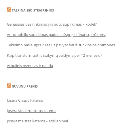
TALPINA SEO STRAIPSNIUS
Geriausias pasirinkimas yra auto supirkimas – kodėl?
Automobilių supirkimas padeda išspręsti finansų trūkumą
Tekinimo paslaugos ir realūs pavyzdžiai iš sunkiosios pramonės
Kaip transformuoti užsakymų valdymą per 12 mėnesių?
Atbulinis osmosas ir nauda
GUVŪNŲ PREKĖS
Josera Classic katėms
Josera sterilizuotoms katėms
Josera maistas katėms – atsiliepimai