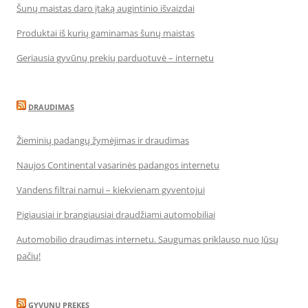
Šunų maistas daro įtaką augintinio išvaizdai
Produktai iš kurių gaminamas šunų maistas
Geriausia gyvūnų prekių parduotuvė – internetu
DRAUDIMAS
Žieminių padangų žymėjimas ir draudimas
Naujos Continental vasarinės padangos internetu
Vandens filtrai namui – kiekvienam gyventojui
Pigiausiai ir brangiausiai draudžiami automobiliai
Automobilio draudimas internetu. Saugumas priklauso nuo Jūsų
pačių!
GYVUNU PREKES