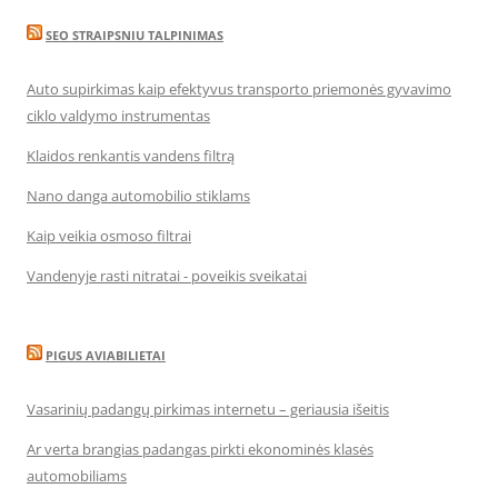
SEO STRAIPSNIU TALPINIMAS
Auto supirkimas kaip efektyvus transporto priemonės gyvavimo
ciklo valdymo instrumentas
Klaidos renkantis vandens filtrą
Nano danga automobilio stiklams
Kaip veikia osmoso filtrai
Vandenyje rasti nitratai - poveikis sveikatai
PIGUS AVIABILIETAI
Vasarinių padangų pirkimas internetu – geriausia išeitis
Ar verta brangias padangas pirkti ekonominės klasės
automobiliams