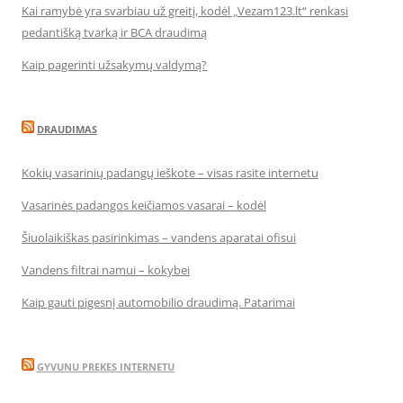
Kai ramybė yra svarbiau už greitį, kodėl „Vezam123.lt“ renkasi
pedantišką tvarką ir BCA draudimą
Kaip pagerinti užsakymų valdymą?
DRAUDIMAS
Kokių vasarinių padangų ieškote – visas rasite internetu
Vasarinės padangos keičiamos vasarai – kodėl
Šiuolaikiškas pasirinkimas – vandens aparatai ofisui
Vandens filtrai namui – kokybei
Kaip gauti pigesnį automobilio draudimą. Patarimai
GYVUNU PREKES INTERNETU