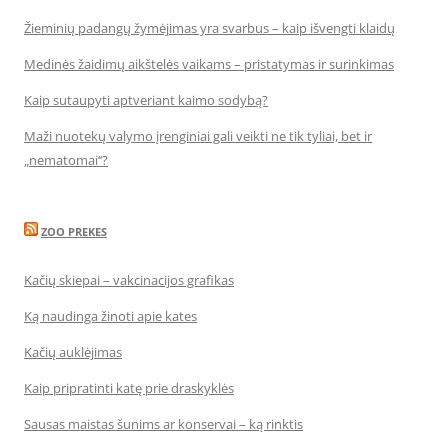
Žieminių padangų žymėjimas yra svarbus – kaip išvengti klaidų
Medinės žaidimų aikštelės vaikams – pristatymas ir surinkimas
Kaip sutaupyti aptveriant kaimo sodybą?
Maži nuotekų valymo įrenginiai gali veikti ne tik tyliai, bet ir
„nematomai‘‘?
ZOO PREKES
Kačių skiepai – vakcinacijos grafikas
Ką naudinga žinoti apie kates
Kačių auklėjimas
Kaip pripratinti katę prie draskyklės
Sausas maistas šunims ar konservai – ką rinktis