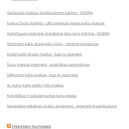
Geriausias maistas sterilizuotoms katėms - JOSERA
Josera Classic katėms - Ulta premium klasės kačių maistas
Aukščiausios kokybės standartas Jūsų šuns mitybai - JOSERA
Skirtingos kačių draskyklių rūšys – skirtingi privalumai
Kodėl katės drasko baldus - kaip to išvengti?
Šunų maistas internetu - praktiškas pasirinkimas
Silikoninis kačių kraikas - kuo jis ypatingas
Ar mano katei patiks Tofu kraikas
Kokybiškas ir subalansuotas šunų ėdalas
Nerandate reikalingų prekių gyvūnams - internetinė parduotuvė
STRAIPSNIŲ TALPINIMAS