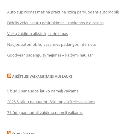
Auto supirkimas mažina praktinę riziką parduodant automobilį
Didelis vidaus durų pasirinkimas – rankenos ir dizainas
Vaikų žaidimo aikštelių surinkimas
Naujos automobilių vasarinės padangos internetu
Goodyear padangų žymėjimas – ką žymi naujas?
AIKŠTELĖS VAIKAMS ŽAIDIMUI LAUKE
5 būdų panaudoti lauko namelį vaikams
2026 6 būdų panaudoti žaidimų aikšteles vaikams
7 būdų panaudoti žaidimų namelį vaikams
ŠUNŲ ĖDALAS