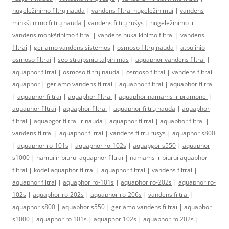
nugeležinimo filtrų nauda
|
vandens filtrai nugeležinimui
|
vandens
minkštinimo filtrų nauda
|
vandens filtrų rūšys
|
nugeležinimo ir
vandens monkštinimo filtrai
|
vandens nukalkinimo filtrai
|
vandens
filtrai
|
geriamo vandens sistemos
|
osmoso filtrų nauda
|
atbulinio
osmoso filtrai
|
seo straipsniu talpinimas
|
aquaphor vandens filtrai
|
aquaphor filtrai
|
osmoso filtrų nauda
|
osmoso filtrai
|
vandens filtrai
aquaphor
|
geriamo vandens filtrai
|
aquaphor filtrai
|
aquaphor filtrai
|
aquaphor filtrai
|
aquaphor filtrai
|
aquaphor namams ir pramonei
|
aquaphor filtrai
|
aquaphor filtrai
|
aquaphor filtrų nauda
|
aquaphor
filtrai
|
aquapgor filtrai ir nauda
|
aquaphor filtrai
|
aquaphor filtrai
|
vandens filtrai
|
aquaphor filtrai
|
vandens filtru rusys
|
aquaphor s800
|
aquaphor ro-101s
|
aquaphor ro-102s
|
aquapgor s550
|
aquaphor
s1000
|
namui ir biurui aquaphor filtrai
|
namams ir biurui aquaphor
filtrai
|
kodel aquaphor filtrai
|
aquaphor filtrai
|
vandens filtrai
|
aquaphor filtrai
|
aquaphor ro-101s
|
aquaphor ro-202s
|
aquaphor ro-
102s
|
aquaphor ro-202s
|
aquaphor ro-206s
|
vandens filtrai
|
aquaphor s800
|
aquaphor s550
|
geriamo vandens filtrai
|
aquaphor
s1000
|
aquaphor ro 101s
|
aquaphor 102s
|
aquaphor ro 202s
|