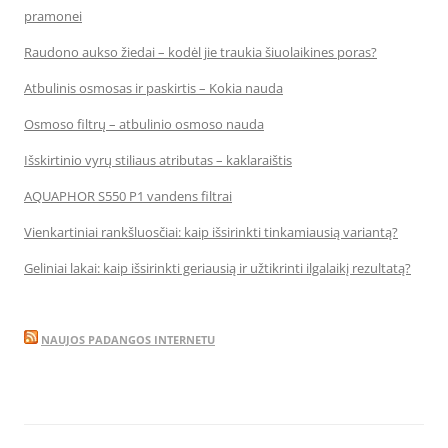
pramonei
Raudono aukso žiedai – kodėl jie traukia šiuolaikines poras?
Atbulinis osmosas ir paskirtis – Kokia nauda
Osmoso filtrų – atbulinio osmoso nauda
Išskirtinio vyrų stiliaus atributas – kaklaraištis
AQUAPHOR S550 P1 vandens filtrai
Vienkartiniai rankšluosčiai: kaip išsirinkti tinkamiausią variantą?
Geliniai lakai: kaip išsirinkti geriausią ir užtikrinti ilgalaikį rezultatą?
NAUJOS PADANGOS INTERNETU