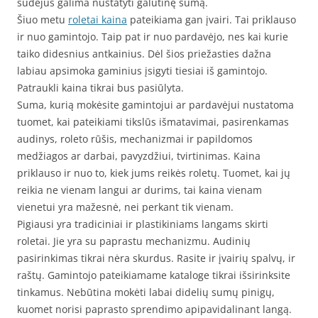
sudėjus galima nustatyti galutinę sumą.
Šiuo metu
roletai kaina
pateikiama gan įvairi. Tai priklauso
ir nuo gamintojo. Taip pat ir nuo pardavėjo, nes kai kurie
taiko didesnius antkainius. Dėl šios priežasties dažna
labiau apsimoka gaminius įsigyti tiesiai iš gamintojo.
Patraukli kaina tikrai bus pasiūlyta.
Suma, kurią mokėsite gamintojui ar pardavėjui nustatoma
tuomet, kai pateikiami tikslūs išmatavimai, pasirenkamas
audinys, roleto rūšis, mechanizmai ir papildomos
medžiagos ar darbai, pavyzdžiui, tvirtinimas. Kaina
priklauso ir nuo to, kiek jums reikės roletų. Tuomet, kai jų
reikia ne vienam langui ar durims, tai kaina vienam
vienetui yra mažesnė, nei perkant tik vienam.
Pigiausi yra tradiciniai ir plastikiniams langams skirti
roletai. Jie yra su paprastu mechanizmu. Audinių
pasirinkimas tikrai nėra skurdus. Rasite ir įvairių spalvų, ir
raštų. Gamintojo pateikiamame kataloge tikrai išsirinksite
tinkamus. Nebūtina mokėti labai didelių sumų pinigų,
kuomet norisi paprasto sprendimo apipavidalinant langą.