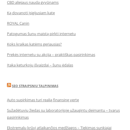
CBD aliejaus nauda gyvūnams
Ką dovanoti įsigijusiam katę
ROYAL Canin
Patogumas šunų maistą pirkti internetu
Koks kraikas katėms geriausias?
Prekės internetu su akcija – praktiškas pasirinkimas
Įtaka keturkojų išvaizdai – šunų ėdalas
SEO STRAIPSNIU TALPINIMAS
Auto supirkimas turi realią finansinę vertę
Sužadėtuvių žiedas su laboratorijoje užaugintu deimantu – tvarus
pasirinkimas
Ekstremalų krūvį atlaikančios medžiagos – Tiekimas sunkiajai