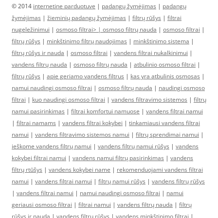
© 2014
internetine parduotuve
|
padangų žymėjimas
|
padangų
žymėjimas
|
žieminių padangų žymėjimas
|
filtrų rūšys
|
filtrai
nugeležinimui
|
osmoso filtrai> |
osmoso filtrų nauda
|
osmoso filtrai
|
filtrų rūšys
|
minkštinimo filtrų naudojimas
|
minkštinimo sistema
|
filtrų rūšys ir nauda
|
osmoso filtrai
|
vandens filtrai nukalkinimui
|
vandens filtrų nauda
|
osmoso filtrų nauda
|
atbulinio osmoso filtrai
|
filtrų rūšys
|
apie geriamo vandens filtrus
|
kas yra atbulinis osmosas
|
namui naudingi osmoso filtrai
|
osmoso filtrų nauda
|
naudingi osmoso
filtrai
|
kuo naudingi osmoso filtrai
|
vandens filtravimo sistemos
|
filtrų
namui pasirinkimas
|
filtrai komfortui namuose
|
vandens filtrai namui
|
filtrai namams
|
vandens filtrai kokybei
|
tinkamiausi vandens filtrai
namui
|
vandens filtravimo sistemos namui
|
filtrų sprendimai namui
|
ieškome vandens filtrų namui
|
vandens filtrų namui rūšys
|
vandens
kokybei filtrai namui
|
vandens namui filtrų pasirinkimas
|
vandens
filtrų rtūšys
|
vandens kokybei name
|
rekomenduojami vandens filtrai
namui
|
vandens filtrai namui
|
filtrų namui rūšys
|
vandens filtrų rūšys
|
vandens filtrai namui
|
namui naudingi osmoso filtrai
|
namui
geriausi osmoso filtrai
|
filtrai namui
|
vandens filtrų nauda
|
filtrų
rūšys ir nauda
|
vandens filtrų rūšys
|
vandens minkštinimo filtrai
|