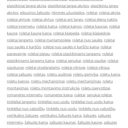
plastikiniai langai akcija
,
plastikiniai langai akcijos
,
plastikiniu langu
akcijos
,
plisuotos žaliuzės
,
ritininės užuolaidos
,
roletai
,
roletai akcija
,
roletai alytuje
,
roletai alytus
,
roletai ant langu
,
roletai diena naktis
,
roletai internetu
,
roletai kaina
,
roletai kainos
,
roletai kaunas
,
roletai
kaune
,
roletai kaune kaina
,
roletai klaipeda
,
roletai klaipedoje
,
roletai langams
,
roletai marijampoleje
,
roletai nuo saulės
,
roletai
nuo saulės ir karščio
,
roletai nuo saulės ir karščio kaina
,
roletai
panevezyje
,
roletai pigiau
,
roletai plastikiniams langams
,
roletai
plastikiniams langams kaina
,
roletai senukai
,
roletai siauliai
,
roletai
siauliuose
,
roletai stoglangiams
,
roletai vilniuje
,
roletai vilnius
,
roletai zaliuzes
,
roletas
,
roletu audiniai
,
roletu gamyba
,
roletu kaina
,
roletų kainos
,
roletu mechanizmai
,
roletu mechanizmas
,
roletu
montavimas
,
roletu montavimo instrukcija
,
roletu pavyzdziai
,
romanetes internetu
,
romanetes kaina
,
ruletai
,
senukai roletai
,
tinkleliai langams
,
tinkleliai nuo uodu
,
tinkleliai nuo uodų kaina
,
tinkleliai nuo vabzdžių
,
tinklelis nuo uodu
,
tinklelis nuo vabzdžių
,
vertikalios žaliuzės
,
vertikalios žaliuzės kaina
,
žaliuzės
,
zaliuzes
internetu
,
žaliuzės kaina
,
zaliuzes kaunas
,
žaliuzės kaune
,
zaliuzes