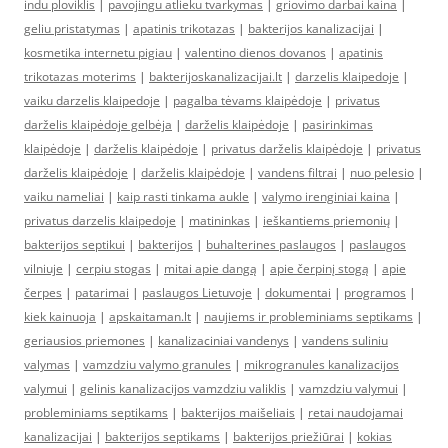
indu ploviklis
|
pavojingu atlieku tvarkymas
|
griovimo darbai kaina
|
geliu pristatymas
|
apatinis trikotazas
|
bakterijos kanalizacijai
|
kosmetika internetu pigiau
|
valentino dienos dovanos
|
apatinis
trikotazas moterims
|
bakterijoskanalizacijai.lt
|
darzelis klaipedoje
|
vaiku darzelis klaipedoje
|
pagalba tėvams klaipėdoje
|
privatus
darželis klaipėdoje gelbėja
|
darželis klaipėdoje
|
pasirinkimas
klaipėdoje
|
darželis klaipėdoje
|
privatus darželis klaipėdoje
|
privatus
darželis klaipėdoje
|
darželis klaipėdoje
|
vandens filtrai
|
nuo pelesio
|
vaiku nameliai
|
kaip rasti tinkama aukle
|
valymo irenginiai kaina
|
privatus darzelis klaipedoje
|
matininkas
|
ieškantiems priemonių
|
bakterijos septikui
|
bakterijos
|
buhalterines paslaugos
|
paslaugos
vilniuje
|
cerpiu stogas
|
mitai apie dangą
|
apie čerpinį stogą
|
apie
čerpes
|
patarimai
|
paslaugos Lietuvoje
|
dokumentai
|
programos
|
kiek kainuoja
|
apskaitaman.lt
|
naujiems ir probleminiams septikams
|
geriausios priemones
|
kanalizaciniai vandenys
|
vandens suliniu
valymas
|
vamzdziu valymo granules
|
mikrogranules kanalizacijos
valymui
|
gelinis kanalizacijos vamzdziu valiklis
|
vamzdziu valymui
|
probleminiams septikams
|
bakterijos maišeliais
|
retai naudojamai
kanalizacijai
|
bakterijos septikams
|
bakterijos priežiūrai
|
kokias