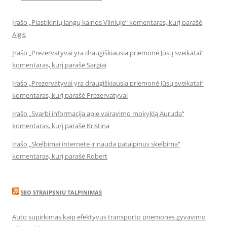
Įrašo „Plastikinių langų kainos Vilniuje“ komentaras, kurį parašė
Algis
Įrašo „Prezervatyvai yra draugiškiausia priemonė Jūsų sveikatai“
komentaras, kurį parašė Sargiai
Įrašo „Prezervatyvai yra draugiškiausia priemonė Jūsų sveikatai“
komentaras, kurį parašė Prezervatyvai
Įrašo „Svarbi informacija apie vairavimo mokyklą Auruda“
komentaras, kurį parašė Kristina
Įrašo „Skelbimai internete ir nauda patalpinus skelbimą“
komentaras, kurį parašė Robert
SEO STRAIPSNIU TALPINIMAS
Auto supirkimas kaip efektyvus transporto priemonės gyvavimo