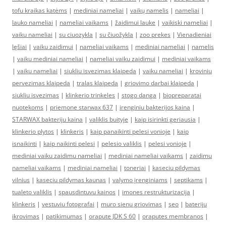
tofu kraikas katėms
|
mediniai nameliai
|
vaikų namelis
|
nameliai
|
lauko nameliai
|
nameliai vaikams
|
žaidimui lauke
|
vaikiski nameliai
|
vaiku nameliai
|
su ciuozykla
|
su čiuožykla
|
zoo prekes
|
Vienadieniai
lęšiai
|
vaiku zaidimui
|
nameliai vaikams
|
mediniai nameliai
|
namelis
|
vaiku mediniai nameliai
|
nameliai vaiku zaidimui
|
mediniai vaikams
|
vaiku nameliai
|
siukliu isvezimas klaipeda
|
vaiku nameliai
|
kroviniu
pervezimas klaipeda
|
tralas klaipeda
|
griovimo darbai klaipeda
|
siukliu isvezimas
|
klinkerio trinkeles
|
stogo danga
|
biopreparatai
nuotekoms
|
priemone starwax 637
|
irenginiu bakterijos kaina
|
STARWAX bakteriju kaina
|
valiklis buityje
|
kaip isirinkti geriausia
|
klinkerio plytos
|
klinkeris
|
kaip panaikinti pelesi vonioje
|
kaip
isnaikinti
|
kaip naikinti pelesi
|
pelesio valiklis
|
pelesi vonioje
|
mediniai vaiku zaidimu nameliai
|
mediniai nameliai vaikams
|
zaidimu
nameliai vaikams
|
mediniai nameliai
|
toneriai
|
kaseciu pildymas
vilnius
|
kaseciu pildymas kaunas
|
valymo įrenginiams
|
septikams
|
tualeto valiklis
|
spausdintuvu kainos
|
imones restrukturizacija
|
klinkeris
|
vestuviu fotografai
|
muro sienu griovimas
|
seo
|
bateriju
ikrovimas
|
patikimumas
|
orapute JDK S 60
|
oraputes membranos
|