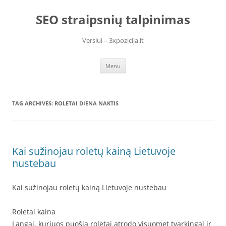
Skip
to
SEO straipsnių talpinimas
content
Verslui – 3xpozicija.lt
Menu
TAG ARCHIVES:
ROLETAI DIENA NAKTIS
Kai sužinojau roletų kainą Lietuvoje
nustebau
Kai sužinojau roletų kainą Lietuvoje nustebau
Roletai kaina
Langai, kuriuos puošia roletai atrodo visuomet tvarkingai ir