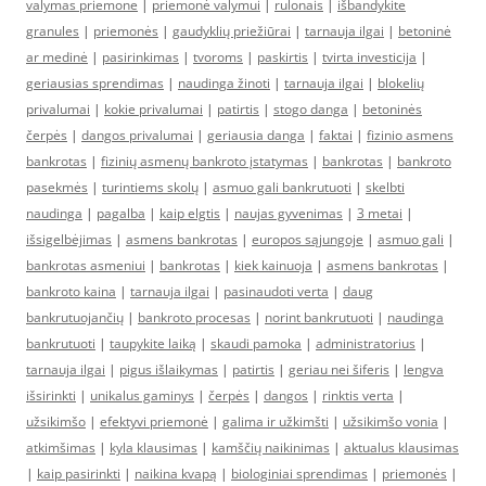
valymas priemone
|
priemonė valymui
|
rulonais
|
išbandykite
granules
|
priemonės
|
gaudyklių priežiūrai
|
tarnauja ilgai
|
betoninė
ar medinė
|
pasirinkimas
|
tvoroms
|
paskirtis
|
tvirta investicija
|
geriausias sprendimas
|
naudinga žinoti
|
tarnauja ilgai
|
blokelių
privalumai
|
kokie privalumai
|
patirtis
|
stogo danga
|
betoninės
čerpės
|
dangos privalumai
|
geriausia danga
|
faktai
|
fizinio asmens
bankrotas
|
fizinių asmenų bankroto įstatymas
|
bankrotas
|
bankroto
pasekmės
|
turintiems skolų
|
asmuo gali bankrutuoti
|
skelbti
naudinga
|
pagalba
|
kaip elgtis
|
naujas gyvenimas
|
3 metai
|
išsigelbėjimas
|
asmens bankrotas
|
europos sąjungoje
|
asmuo gali
|
bankrotas asmeniui
|
bankrotas
|
kiek kainuoja
|
asmens bankrotas
|
bankroto kaina
|
tarnauja ilgai
|
pasinaudoti verta
|
daug
bankrutuojančių
|
bankroto procesas
|
norint bankrutuoti
|
naudinga
bankrutuoti
|
taupykite laiką
|
skaudi pamoka
|
administratorius
|
tarnauja ilgai
|
pigus išlaikymas
|
patirtis
|
geriau nei šiferis
|
lengva
išsirinkti
|
unikalus gaminys
|
čerpės
|
dangos
|
rinktis verta
|
užsikimšo
|
efektyvi priemonė
|
galima ir užkimšti
|
užsikimšo vonia
|
atkimšimas
|
kyla klausimas
|
kamščių naikinimas
|
aktualus klausimas
|
kaip pasirinkti
|
naikina kvapą
|
biologiniai sprendimas
|
priemonės
|