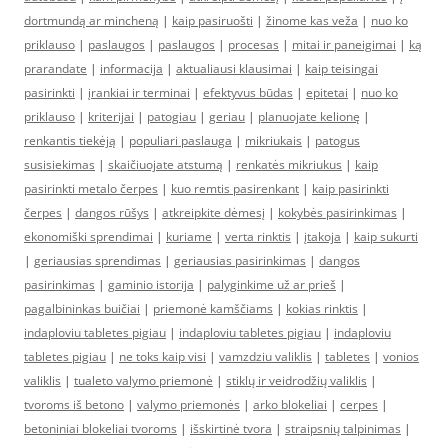
dortmundą ar mincheną
|
kaip pasiruošti
|
žinome kas veža
|
nuo ko
priklauso
|
paslaugos
|
paslaugos
|
procesas
|
mitai ir paneigimai
|
ką
prarandate
|
informacija
|
aktualiausi klausimai
|
kaip teisingai
pasirinkti
|
įrankiai ir terminai
|
efektyvus būdas
|
epitetai
|
nuo ko
priklauso
|
kriterijai
|
patogiau
|
geriau
|
planuojate kelionę
|
renkantis tiekėją
|
populiari paslauga
|
mikriukais
|
patogus
susisiekimas
|
skaičiuojate atstumą
|
renkatės mikriukus
|
kaip
pasirinkti metalo čerpes
|
kuo remtis pasirenkant
|
kaip pasirinkti
čerpes
|
dangos rūšys
|
atkreipkite dėmesį
|
kokybės pasirinkimas
|
ekonomiški sprendimai
|
kuriame
|
verta rinktis
|
įtakoja
|
kaip sukurti
|
geriausias sprendimas
|
geriausias pasirinkimas
|
dangos
pasirinkimas
|
gaminio istorija
|
palyginkime už ar prieš
|
pagalbininkas buičiai
|
priemonė kamščiams
|
kokias rinktis
|
indaploviu tabletes pigiau
|
indaploviu tabletes pigiau
|
indaploviu
tabletes pigiau
|
ne toks kaip visi
|
vamzdziu valiklis
|
tabletes
|
vonios
valiklis
|
tualeto valymo priemonė
|
stiklų ir veidrodžių valiklis
|
tvoroms iš betono
|
valymo priemonės
|
arko blokeliai
|
cerpes
|
betoniniai blokeliai tvoroms
|
išskirtinė tvora
|
straipsnių talpinimas
|