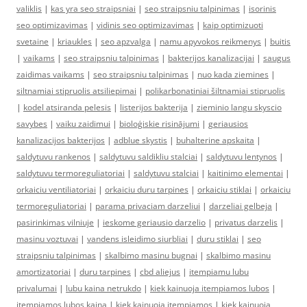
valiklis
|
kas yra seo straipsniai
|
seo straipsniu talpinimas
|
isorinis
seo optimizavimas
|
vidinis seo optimizavimas
|
kaip optimizuoti
svetaine
|
kriaukles
|
seo apzvalga
|
namu apyvokos reikmenys
|
buitis
|
vaikams
|
seo straipsniu talpinimas
|
bakterijos kanalizacijai
|
saugus
zaidimas vaikams
|
seo straipsniu talpinimas
|
nuo kada ziemines
|
siltnamiai stipruolis atsiliepimai
|
polikarbonatiniai šiltnamiai stipruolis
|
kodel atsiranda pelesis
|
listerijos bakterija
|
zieminio langu skyscio
savybes
|
vaiku zaidimui
|
bioloģiskie risinājumi
|
geriausios
kanalizacijos bakterijos
|
adblue skystis
|
buhalterine apskaita
|
saldytuvu rankenos
|
saldytuvu saldikliu stalciai
|
saldytuvu lentynos
|
saldytuvu termoreguliatoriai
|
saldytuvu stalciai
|
kaitinimo elementai
|
orkaiciu ventiliatoriai
|
orkaiciu duru tarpines
|
orkaiciu stiklai
|
orkaiciu
termoreguliatoriai
|
parama privaciam darzeliui
|
darzeliai gelbeja
|
pasirinkimas vilniuje
|
ieskome geriausio darzelio
|
privatus darzelis
|
masinu voztuvai
|
vandens isleidimo siurbliai
|
duru stiklai
|
seo
straipsniu talpinimas
|
skalbimo masinu bugnai
|
skalbimo masinu
amortizatoriai
|
duru tarpines
|
cbd aliejus
|
itempiamu lubu
privalumai
|
lubu kaina netrukdo
|
kiek kainuoja itempiamos lubos
|
itempiamos lubos kaina
|
kiek kainuoja itempiamos
|
kiek kainuoja