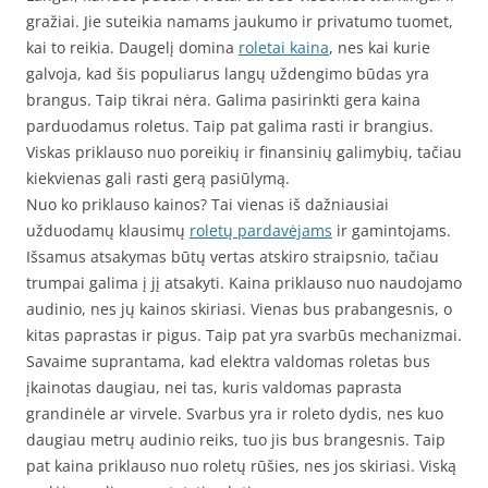
gražiai. Jie suteikia namams jaukumo ir privatumo tuomet,
kai to reikia. Daugelį domina
roletai kaina
, nes kai kurie
galvoja, kad šis populiarus langų uždengimo būdas yra
brangus. Taip tikrai nėra. Galima pasirinkti gera kaina
parduodamus roletus. Taip pat galima rasti ir brangius.
Viskas priklauso nuo poreikių ir finansinių galimybių, tačiau
kiekvienas gali rasti gerą pasiūlymą.
Nuo ko priklauso kainos? Tai vienas iš dažniausiai
užduodamų klausimų
roletų pardavėjams
ir gamintojams.
Išsamus atsakymas būtų vertas atskiro straipsnio, tačiau
trumpai galima į jį atsakyti. Kaina priklauso nuo naudojamo
audinio, nes jų kainos skiriasi. Vienas bus prabangesnis, o
kitas paprastas ir pigus. Taip pat yra svarbūs mechanizmai.
Savaime suprantama, kad elektra valdomas roletas bus
įkainotas daugiau, nei tas, kuris valdomas paprasta
grandinėle ar virvele. Svarbus yra ir roleto dydis, nes kuo
daugiau metrų audinio reiks, tuo jis bus brangesnis. Taip
pat kaina priklauso nuo roletų rūšies, nes jos skiriasi. Viską