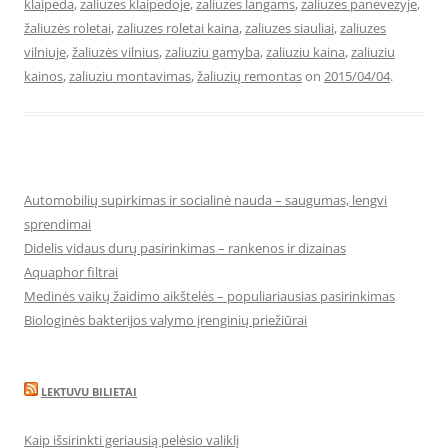
klaipeda
,
zaliuzes klaipedoje
,
zaliuzes langams
,
zaliuzes panevezyje
,
žaliuzės roletai
,
zaliuzes roletai kaina
,
zaliuzes siauliai
,
zaliuzes
vilniuje
,
žaliuzės vilnius
,
zaliuziu gamyba
,
zaliuziu kaina
,
zaliuziu
kainos
,
zaliuziu montavimas
,
žaliuzių remontas
on
2015/04/04
.
Automobilių supirkimas ir socialinė nauda – saugumas, lengvi
sprendimai
Didelis vidaus durų pasirinkimas – rankenos ir dizainas
Aquaphor filtrai
Medinės vaikų žaidimo aikštelės – populiariausias pasirinkimas
Biologinės bakterijos valymo įrenginių priežiūrai
LEKTUVU BILIETAI
Kaip išsirinkti geriausią pelėsio valiklį