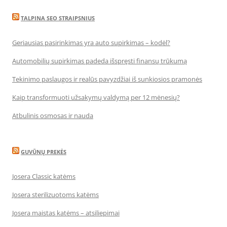
TALPINA SEO STRAIPSNIUS
Geriausias pasirinkimas yra auto supirkimas – kodėl?
Automobilių supirkimas padeda išspręsti finansų trūkumą
Tekinimo paslaugos ir realūs pavyzdžiai iš sunkiosios pramonės
Kaip transformuoti užsakymų valdymą per 12 mėnesių?
Atbulinis osmosas ir nauda
GUVŪNŲ PREKĖS
Josera Classic katėms
Josera sterilizuotoms katėms
Josera maistas katėms – atsiliepimai