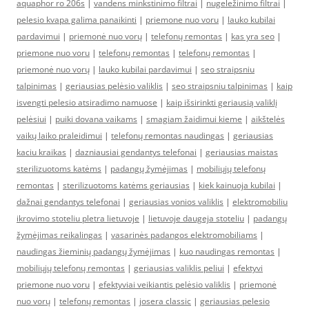
aquaphor ro 206s
|
vandens minkstinimo filtrai
|
nugeležinimo filtrai
|
pelesio kvapa galima panaikinti
|
priemone nuo voru
|
lauko kubilai
pardavimui
|
priemonė nuo vorų
|
telefonų remontas
|
kas yra seo
|
priemone nuo voru
|
telefonų remontas
|
telefonų remontas
|
priemonė nuo vorų
|
lauko kubilai pardavimui
|
seo straipsniu
talpinimas
|
geriausias pelėsio valiklis
|
seo straipsniu talpinimas
|
kaip
isvengti pelesio atsiradimo namuose
|
kaip išsirinkti geriausią valiklį
pelėsiui
|
puiki dovana vaikams
|
smagiam žaidimui kieme
|
aikštelės
vaikų laiko praleidimui
|
telefonų remontas naudingas
|
geriausias
kaciu kraikas
|
dazniausiai gendantys telefonai
|
geriausias maistas
sterilizuotoms katėms
|
padangų žymėjimas
|
mobiliųjų telefonų
remontas
|
sterilizuotoms katėms geriausias
|
kiek kainuoja kubilai
|
dažnai gendantys telefonai
|
geriausias vonios valiklis
|
elektromobiliu
ikrovimo stoteliu pletra lietuvoje
|
lietuvoje daugeja stoteliu
|
padangų
žymėjimas reikalingas
|
vasarinės padangos elektromobiliams
|
naudingas žieminių padangų žymėjimas
|
kuo naudingas remontas
|
mobiliųjų telefonų remontas
|
geriausias valiklis peliui
|
efektyvi
priemone nuo voru
|
efektyviai veikiantis pelėsio valiklis
|
priemonė
nuo vorų
|
telefonų remontas
|
josera classic
|
geriausias pelesio