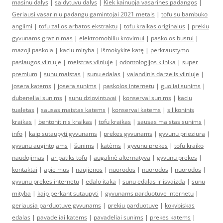
masinu dalys
|
saldytuvu dalys
|
Kiek kainuoja vasarines padangos
|
Geriausi vasariniu padangu gamintojai 2021 metais
|
tofu su bambuko
anglimi
|
tofu zalios arbatos ekstraktu
|
tofu kraikas originalus
|
prekiu
gyvunams grazinimas
|
elektromobiliu krovimui
|
paskolos bustui
|
mazoji paskola
|
kaciu mityba
|
išmokykite katę
|
perkraustymo
paslaugos vilniuje
|
meistras vilniuje
|
odontologijos klinika
|
super
premium
|
sunu maistas
|
sunu edalas
|
valandinis darzelis vilniuje
|
josera katems
|
josera sunims
|
paskolos internetu
|
guoliai sunims
|
dubeneliai sunims
|
sunu dziovintuvai
|
konservai sunims
|
kaciu
tualetas
|
sausas maistas katems
|
konservai katems
|
silikoninis
kraikas
|
bentonitinis kraikas
|
tofu kraikas
|
sausas maistas sunims
|
info
|
kaip sutaupyti gyvunams
|
prekes gyvunams
|
gyvunu prieziura
|
gyvunu augintojams
|
šunims
|
katėms
|
gyvunu prekes
|
tofu kraiko
naudojimas
|
ar patiks tofu
|
augalinė alternatyva
|
gyvunu prekes
|
kontaktai
|
apie mus
|
naujienos
|
nuorodos
|
nuorodos
|
nuorodos
|
gyvunu prekes internetu
|
edalo itaka
|
sunu edalas ir isvaizda
|
sunu
mityba
|
kaip perkant sutaupyti
|
gyvunams parduotuve internetu
|
geriausia parduotuve gyvunams
|
prekiu parduotuve
|
kokybiskas
edalas
|
pavadeliai katems
|
pavadeliai sunims
|
prekes katems
|