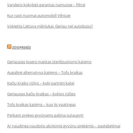
Vandens kokybės garantas namuose – filtrai
Kur rasti nuomai automobilį Vilniuje
Vokietija Lietuva mikriukai. Geriau nei autobusu?
ZOOPREKĖS
Geriausias Josera maistas sterilizuotoms katėms
Augalinė alternatyva katėms – Tofu kraikas
Kačių kraiko rūšys – kokį parinkti katei
Geriausias kačių kraikas – kokios rūšies
Tofu kraikas katėms – kuo jis ypatingas
Perkant prekes gyvūnams galima sutaupyti
Ar naudinga naudotis akcijomis gyvūnų prekėmis – pastebėjimai