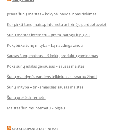
Josera šunų maistas – kokybė, nauda ir pasirinkimas
Kur pirkti šunų maistą: internetu ar fizinėje parduotuvėje?
Šunų maistas internetu – greita, patogu ir pigiau
Kokybiška šunų mityba – ką naudinga žinoti
Sausas šunų maistas – iš kokių produktų gaminamas
Koks šunų ėdalas geriausias – sausas maistas
Šunų maudynės vandens telkiniuose – svarbu žinoti
Šunų mityba – tinkamiausias sausas maistas
Šunų prekės internetu
Maistas šunims internetu – pigiau
SEO STRAIPSNIU TALPINIMAS