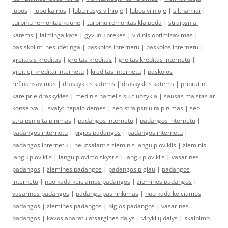
lubos
|
lubu kainos
|
lubu rusys vilniuje
|
lubos vilniuje
|
siltnamiai
|
turbinu remontas kaune
|
turbinu remontas klaipeda
|
straipsniai
katems
|
laiminga kate
|
gyvunu prekes
|
vidinis optimizavimas
|
pasiskolinti nesudėtinga
|
paskolos internetu
|
paskolos internetu
|
greitasis kreditas
|
greitas kreditas
|
greitas kreditas internetu
|
greitieji kreditai internetu
|
kreditas internetu
|
paskolos
refinansavimas
|
draskykles katems
|
draskykles katems
|
pripratinti
kate prie draskykles
|
medinis namelis su ciuozykla
|
sausas maistas ar
konservai
|
isvalyti tepalo demes
|
seo straipsniu talpinimas
|
seo
straipsniu talpinimas
|
padangos internetu
|
padangos internetu
|
padangos internetu
|
pigios padangos
|
padangos internetu
|
padangos internetu
|
neuzsalantis zieminis langu ploviklis
|
zieminis
langu ploviklis
|
langu plovimo skystis
|
langu ploviklis
|
vasarines
padangos
|
ziemines padangos
|
padangos pigiau
|
padangos
internetu
|
nuo kada keiciamos padangos
|
ziemines padangos
|
vasarines padangos
|
padangu pasirinkimas
|
nuo kada keiciamos
padangos
|
ziemines padangos
|
pigios padangos
|
vasarines
padangos
|
kavos aparatu atsargines dalys
|
viryklių dalys
|
skalbimo