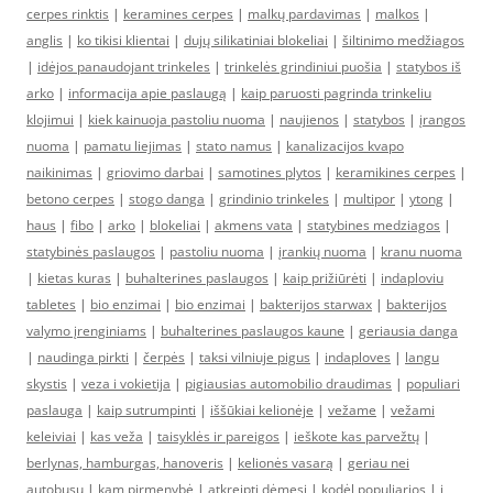
cerpes rinktis
|
keramines cerpes
|
malkų pardavimas
|
malkos
|
anglis
|
ko tikisi klientai
|
dujų silikatiniai blokeliai
|
šiltinimo medžiagos
|
idėjos panaudojant trinkeles
|
trinkelės grindiniui puošia
|
statybos iš
arko
|
informacija apie paslaugą
|
kaip paruosti pagrinda trinkeliu
klojimui
|
kiek kainuoja pastoliu nuoma
|
naujienos
|
statybos
|
įrangos
nuoma
|
pamatu liejimas
|
stato namus
|
kanalizacijos kvapo
naikinimas
|
griovimo darbai
|
samotines plytos
|
keramikines cerpes
|
betono cerpes
|
stogo danga
|
grindinio trinkeles
|
multipor
|
ytong
|
haus
|
fibo
|
arko
|
blokeliai
|
akmens vata
|
statybines medziagos
|
statybinės paslaugos
|
pastoliu nuoma
|
įrankių nuoma
|
kranu nuoma
|
kietas kuras
|
buhalterines paslaugos
|
kaip prižiūrėti
|
indaploviu
tabletes
|
bio enzimai
|
bio enzimai
|
bakterijos starwax
|
bakterijos
valymo įrenginiams
|
buhalterines paslaugos kaune
|
geriausia danga
|
naudinga pirkti
|
čerpės
|
taksi vilniuje pigus
|
indaploves
|
langu
skystis
|
veza i vokietija
|
pigiausias automobilio draudimas
|
populiari
paslauga
|
kaip sutrumpinti
|
iššūkiai kelionėje
|
vežame
|
vežami
keleiviai
|
kas veža
|
taisyklės ir pareigos
|
ieškote kas parvežtų
|
berlynas, hamburgas, hanoveris
|
kelionės vasarą
|
geriau nei
autobusu
|
kam pirmenybė
|
atkreipti dėmesį
|
kodėl populiarios
|
į