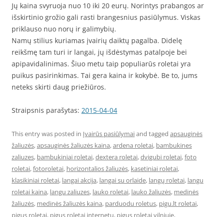
Jų kaina svyruoja nuo 10 iki 20 eurų. Norintys prabangos ar
išskirtinio grožio gali rasti brangesnius pasiūlymus. Viskas
priklauso nuo norų ir galimybių.
Namų stilius kuriamas įvairių daiktų pagalba. Didelę
reikšmę tam turi ir langai, jų išdėstymas patalpoje bei
apipavidalinimas. Šiuo metu taip populiarūs roletai yra
puikus pasirinkimas. Tai gera kaina ir kokybė. Be to, jums
neteks skirti daug priežiūros.
Straipsnis parašytas:
2015-04-04
This entry was posted in
Įvairūs pasiūlymai
and tagged
apsauginės
žaliuzės
,
apsauginės žaliuzės kaina
,
ardena roletai
,
bambukines
zaliuzes
,
bambukiniai roletai
,
dextera roletai
,
dvigubi roletai
,
foto
roletai
,
fotoroletai
,
horizontalios žaliuzės
,
kasetiniai roletai
,
klasikiniai roletai
,
langai akcija
,
langai su orlaide
,
langų roletai
,
langu
roletai kaina
,
langu zaliuzes
,
lauko roletai
,
lauko žaliuzės
,
medinės
žaliuzės
,
medinės žaliuzės kaina
,
parduodu roletus
,
pigu.lt roletai
,
pigus roletai
,
pigus roletai internetu
,
pigus roletai vilniuje
,