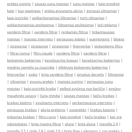
prekes sunims
|
sausas sunu maistas
|
sunu maistas
|
kaip ismokyti
kate
|
kuo ypatingas
|
prekiu gyvunams akcija
|
geriausi siltnamiai
|
kaip issirinkti
|
polikarbonatiniai šiltnamiai
|
tvirti siltnamiai
|
polikarbonatiniai atsiliepimai
|
šiltnamiai atsiliepimai
|
led reklama
|
vandens filtrai
|
vandens filtrai
|
renkamės filtrus
|
tinkamiausias
maistas
|
maistas internetu
|
geriausias ėdalas
|
augintojams
|
blogas
|
straipsniai
|
straipsniai
|
straipsniai
|
fejerverkai
|
ieskantiems filtru
|
filtrai namui
|
filtru nauda
|
vandens filtrai
|
vandens filtrai
|
biologinės bakterijos
|
kanalizacijos kvapas
|
kanalizacijos bakterijos
|
medinis namelis su ciuozykla
|
efektyvio biologinės bakterijos
|
fejerverkai
|
sodui
|
brita vandens filtrai
|
privatus darzelis
|
šiltnamiai
|
siltnamiai
|
gyvunu prekes
|
maistas sunims
|
geriausias sunu
maistas
|
kaip issirinkti kraika
|
gelbsti gyvūnus nuo karščio
|
gyvūnų
maudynės vasarą
|
šunų mityba
|
sausas maistas
|
kačių kraikas
|
kraikas katėms
|
gyvūnams internetu
|
perkamiausios internetu
|
geriausias kraikas
|
akcija prekems
|
zooprekės
|
kraikas katems
|
tinkamas kraikas
|
filtru rusys
|
kaip ismokyti
|
kačių kraikas
|
kas yra
odontologas
|
brita maxtra filtrai
|
aluna
|
brita aluna
|
marella 2,4
|
marella 3,5
|
style 2,4
|
style 3,6
|
brita flow
|
elemaris
|
zoo prekes
|