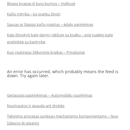
Blogas kvapas iš šuns burnos – Halitozė
Kačių mityba – ką svarbu žinoti
Sausas ar šlapias kačių maistas – ėdalo parinkimas
Kaip išmokyti katę daryti į dėžutę su kraiku – prie tualeto katę
pratinkite su kantrybe
Kuo ypatingas Silikoninis kraikas – Privalumai
An error has occurred, which probably means the feed is
down. Try again later.
Geriausias pasirinkimas – Automobilių supirkimas
Nuotraukos ir spauda ant drobės
Tekinimo procesas sunkiųjų mechanizmų komponentams – Nuo
žaliavos iki giganto