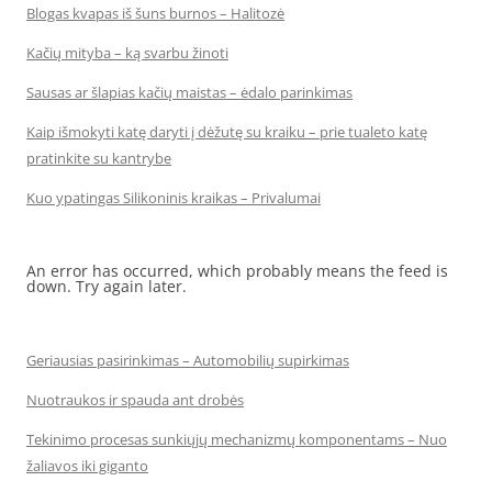
Blogas kvapas iš šuns burnos – Halitozė
Kačių mityba – ką svarbu žinoti
Sausas ar šlapias kačių maistas – ėdalo parinkimas
Kaip išmokyti katę daryti į dėžutę su kraiku – prie tualeto katę
pratinkite su kantrybe
Kuo ypatingas Silikoninis kraikas – Privalumai
An error has occurred, which probably means the feed is
down. Try again later.
Geriausias pasirinkimas – Automobilių supirkimas
Nuotraukos ir spauda ant drobės
Tekinimo procesas sunkiųjų mechanizmų komponentams – Nuo
žaliavos iki giganto