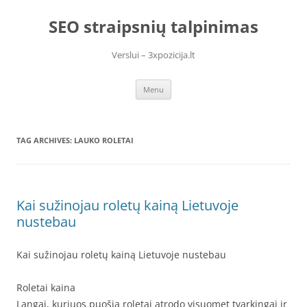
Skip
to
SEO straipsnių talpinimas
content
Verslui – 3xpozicija.lt
Menu
TAG ARCHIVES:
LAUKO ROLETAI
Kai sužinojau roletų kainą Lietuvoje
nustebau
Kai sužinojau roletų kainą Lietuvoje nustebau
Roletai kaina
Langai, kuriuos puošia roletai atrodo visuomet tvarkingai ir