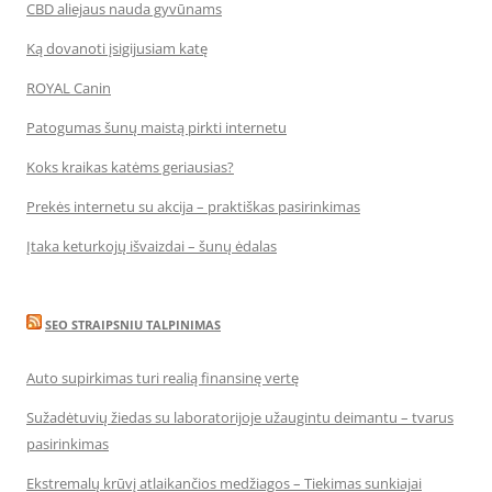
CBD aliejaus nauda gyvūnams
Ką dovanoti įsigijusiam katę
ROYAL Canin
Patogumas šunų maistą pirkti internetu
Koks kraikas katėms geriausias?
Prekės internetu su akcija – praktiškas pasirinkimas
Įtaka keturkojų išvaizdai – šunų ėdalas
SEO STRAIPSNIU TALPINIMAS
Auto supirkimas turi realią finansinę vertę
Sužadėtuvių žiedas su laboratorijoje užaugintu deimantu – tvarus
pasirinkimas
Ekstremalų krūvį atlaikančios medžiagos – Tiekimas sunkiajai