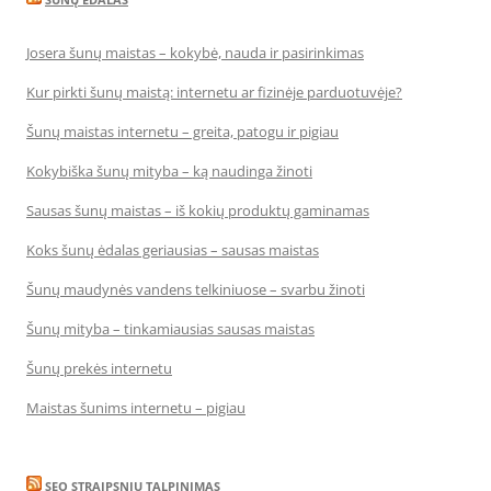
Josera šunų maistas – kokybė, nauda ir pasirinkimas
Kur pirkti šunų maistą: internetu ar fizinėje parduotuvėje?
Šunų maistas internetu – greita, patogu ir pigiau
Kokybiška šunų mityba – ką naudinga žinoti
Sausas šunų maistas – iš kokių produktų gaminamas
Koks šunų ėdalas geriausias – sausas maistas
Šunų maudynės vandens telkiniuose – svarbu žinoti
Šunų mityba – tinkamiausias sausas maistas
Šunų prekės internetu
Maistas šunims internetu – pigiau
SEO STRAIPSNIU TALPINIMAS