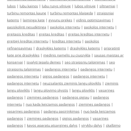
lubos
|
lubu kainos
|
lubu rusys vilniuje
|
lubos vilniuje
|
siltnamiai
|
turbinu remontas kaune
|
turbinu remontas klaipeda
|
straipsniai
katems
|
laiminga kate
|
gyvunu prekes
|
vidinis optimizavimas
|
pasiskolinti nesudėtinga
|
paskolos internetu
|
paskolos internetu
|
greitasis kreditas
|
greitas kreditas
|
greitas kreditas internetu
|
greitieji kreditai internetu
|
kreditas internetu
|
paskolos
refinansavimas
|
draskykles katems
|
draskykles katems
|
pripratinti
kate prie draskykles
|
medinis namelis su ciuozykla
|
sausas maistas ar
konservai
|
isvalyti tepalo demes
|
seo straipsniu talpinimas
|
seo
straipsniu talpinimas
|
padangos internetu
|
padangos internetu
|
padangos internetu
|
pigios padangos
|
padangos internetu
|
padangos internetu
|
neuzsalantis zieminis langu ploviklis
|
zieminis
langu ploviklis
|
langu plovimo skystis
|
langu ploviklis
|
vasarines
padangos
|
ziemines padangos
|
padangos pigiau
|
padangos
internetu
|
nuo kada keiciamos padangos
|
ziemines padangos
|
vasarines padangos
|
padangu pasirinkimas
|
nuo kada keiciamos
padangos
|
ziemines padangos
|
pigios padangos
|
vasarines
padangos
|
kavos aparatu atsargines dalys
|
viryklių dalys
|
skalbimo