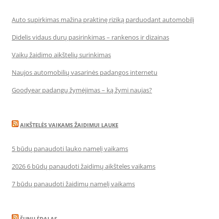
Auto supirkimas mažina praktinę riziką parduodant automobilį
Didelis vidaus durų pasirinkimas – rankenos ir dizainas
Vaikų žaidimo aikštelių surinkimas
Naujos automobilių vasarinės padangos internetu
Goodyear padangų žymėjimas – ką žymi naujas?
AIKŠTELĖS VAIKAMS ŽAIDIMUI LAUKE
5 būdų panaudoti lauko namelį vaikams
2026 6 būdų panaudoti žaidimų aikšteles vaikams
7 būdų panaudoti žaidimų namelį vaikams
ŠUNŲ ĖDALAS