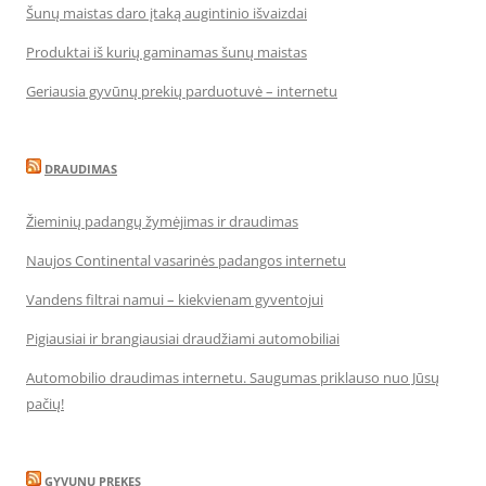
Šunų maistas daro įtaką augintinio išvaizdai
Produktai iš kurių gaminamas šunų maistas
Geriausia gyvūnų prekių parduotuvė – internetu
DRAUDIMAS
Žieminių padangų žymėjimas ir draudimas
Naujos Continental vasarinės padangos internetu
Vandens filtrai namui – kiekvienam gyventojui
Pigiausiai ir brangiausiai draudžiami automobiliai
Automobilio draudimas internetu. Saugumas priklauso nuo Jūsų
pačių!
GYVUNU PREKES