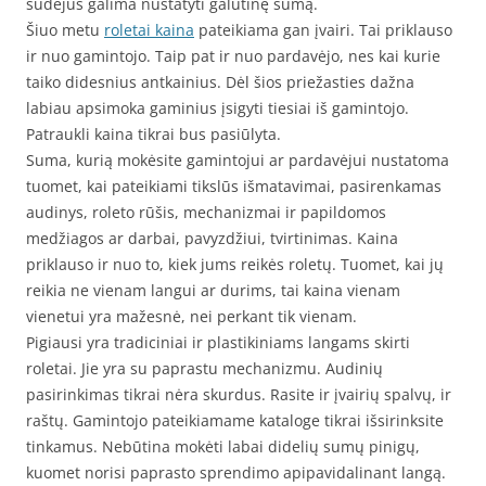
sudėjus galima nustatyti galutinę sumą.
Šiuo metu
roletai kaina
pateikiama gan įvairi. Tai priklauso
ir nuo gamintojo. Taip pat ir nuo pardavėjo, nes kai kurie
taiko didesnius antkainius. Dėl šios priežasties dažna
labiau apsimoka gaminius įsigyti tiesiai iš gamintojo.
Patraukli kaina tikrai bus pasiūlyta.
Suma, kurią mokėsite gamintojui ar pardavėjui nustatoma
tuomet, kai pateikiami tikslūs išmatavimai, pasirenkamas
audinys, roleto rūšis, mechanizmai ir papildomos
medžiagos ar darbai, pavyzdžiui, tvirtinimas. Kaina
priklauso ir nuo to, kiek jums reikės roletų. Tuomet, kai jų
reikia ne vienam langui ar durims, tai kaina vienam
vienetui yra mažesnė, nei perkant tik vienam.
Pigiausi yra tradiciniai ir plastikiniams langams skirti
roletai. Jie yra su paprastu mechanizmu. Audinių
pasirinkimas tikrai nėra skurdus. Rasite ir įvairių spalvų, ir
raštų. Gamintojo pateikiamame kataloge tikrai išsirinksite
tinkamus. Nebūtina mokėti labai didelių sumų pinigų,
kuomet norisi paprasto sprendimo apipavidalinant langą.