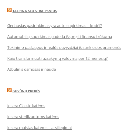
TALPINA SEO STRAIPSNIUS
Geriausias pasirinkimas yra auto supirkimas – kodėl?
Automobilių supirkimas padeda išspręsti finansų trūkumą
Tekinimo paslaugos ir realūs pavyzdžiai iš sunkiosios pramonės
Kaip transformuoti užsakymų valdymą per 12 mėnesių?
Atbulinis osmosas ir nauda
GUVŪNŲ PREKĖS
Josera Classic katėms
Josera sterilizuotoms katėms
Josera maistas katėms – atsiliepimai