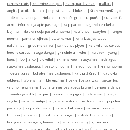
cerpes rinktis
|
keramines cerpes
|
malkų pardavimas
|
malkos
|
anglis
|
ko tikisi klientai
|
dujų silikatiniai blokeliai
|
šiltinimo medžiagos
|
idėjos panaudojant trinkeles
|
trinkelės grindiniui puošia
|
statybos iš
arko
|
informacija apie paslaugą
|
kaip paruosti pagrinda trinkeliu
klojimui
|
kiek kainuoja pastoliu nuoma
|
naujienos
|
statybos
|
įrangos
nuoma
|
pamatu liejimas
|
stato namus
|
kanalizacijos kvapo
naikinimas
|
griovimo darbai
|
samotines plytos
|
keramikines cerpes
|
betono cerpes
|
stogo danga
|
grindinio trinkeles
|
multipor
|
ytong
|
haus
|
fibo
|
arko
|
blokeliai
|
akmens vata
|
statybines medziagos
|
statybinės paslaugos
|
pastoliu nuoma
|
įrankių nuoma
|
kranu nuoma
|
kietas kuras
|
buhalterines paslaugos
|
kaip prižiūrėti
|
indaploviu
tabletes
|
bio enzimai
|
bio enzimai
|
bakterijos starwax
|
bakterijos
valymo įrenginiams
|
buhalterines paslaugos kaune
|
geriausia danga
|
naudinga pirkti
|
čerpės
|
taksi vilniuje pigus
|
indaploves
|
langu
skystis
|
veza i vokietija
|
pigiausias automobilio draudimas
|
populiari
paslauga
|
kaip sutrumpinti
|
iššūkiai kelionėje
|
vežame
|
vežami
keleiviai
|
kas veža
|
taisyklės ir pareigos
|
ieškote kas parvežtų
|
berlynas, hamburgas, hanoveris
|
kelionės vasarą
|
geriau nei
autobusu
|
kam pirmenybė
|
atkreipti dėmesį
|
kodėl populiarios
|
į