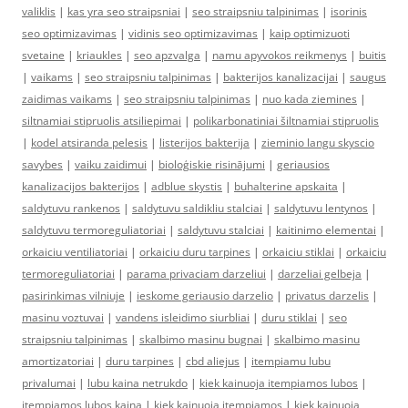
valiklis
|
kas yra seo straipsniai
|
seo straipsniu talpinimas
|
isorinis
seo optimizavimas
|
vidinis seo optimizavimas
|
kaip optimizuoti
svetaine
|
kriaukles
|
seo apzvalga
|
namu apyvokos reikmenys
|
buitis
|
vaikams
|
seo straipsniu talpinimas
|
bakterijos kanalizacijai
|
saugus
zaidimas vaikams
|
seo straipsniu talpinimas
|
nuo kada ziemines
|
siltnamiai stipruolis atsiliepimai
|
polikarbonatiniai šiltnamiai stipruolis
|
kodel atsiranda pelesis
|
listerijos bakterija
|
zieminio langu skyscio
savybes
|
vaiku zaidimui
|
bioloģiskie risinājumi
|
geriausios
kanalizacijos bakterijos
|
adblue skystis
|
buhalterine apskaita
|
saldytuvu rankenos
|
saldytuvu saldikliu stalciai
|
saldytuvu lentynos
|
saldytuvu termoreguliatoriai
|
saldytuvu stalciai
|
kaitinimo elementai
|
orkaiciu ventiliatoriai
|
orkaiciu duru tarpines
|
orkaiciu stiklai
|
orkaiciu
termoreguliatoriai
|
parama privaciam darzeliui
|
darzeliai gelbeja
|
pasirinkimas vilniuje
|
ieskome geriausio darzelio
|
privatus darzelis
|
masinu voztuvai
|
vandens isleidimo siurbliai
|
duru stiklai
|
seo
straipsniu talpinimas
|
skalbimo masinu bugnai
|
skalbimo masinu
amortizatoriai
|
duru tarpines
|
cbd aliejus
|
itempiamu lubu
privalumai
|
lubu kaina netrukdo
|
kiek kainuoja itempiamos lubos
|
itempiamos lubos kaina
|
kiek kainuoja itempiamos
|
kiek kainuoja