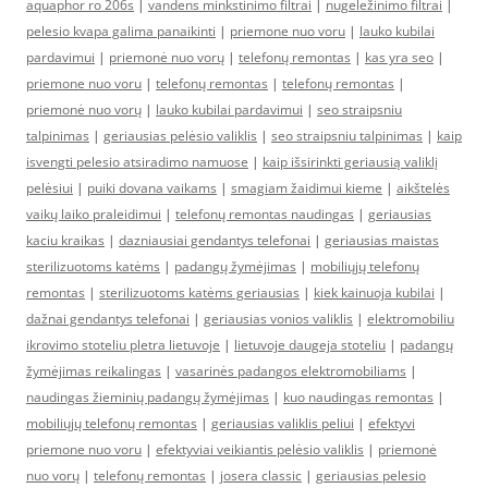
aquaphor ro 206s
|
vandens minkstinimo filtrai
|
nugeležinimo filtrai
|
pelesio kvapa galima panaikinti
|
priemone nuo voru
|
lauko kubilai
pardavimui
|
priemonė nuo vorų
|
telefonų remontas
|
kas yra seo
|
priemone nuo voru
|
telefonų remontas
|
telefonų remontas
|
priemonė nuo vorų
|
lauko kubilai pardavimui
|
seo straipsniu
talpinimas
|
geriausias pelėsio valiklis
|
seo straipsniu talpinimas
|
kaip
isvengti pelesio atsiradimo namuose
|
kaip išsirinkti geriausią valiklį
pelėsiui
|
puiki dovana vaikams
|
smagiam žaidimui kieme
|
aikštelės
vaikų laiko praleidimui
|
telefonų remontas naudingas
|
geriausias
kaciu kraikas
|
dazniausiai gendantys telefonai
|
geriausias maistas
sterilizuotoms katėms
|
padangų žymėjimas
|
mobiliųjų telefonų
remontas
|
sterilizuotoms katėms geriausias
|
kiek kainuoja kubilai
|
dažnai gendantys telefonai
|
geriausias vonios valiklis
|
elektromobiliu
ikrovimo stoteliu pletra lietuvoje
|
lietuvoje daugeja stoteliu
|
padangų
žymėjimas reikalingas
|
vasarinės padangos elektromobiliams
|
naudingas žieminių padangų žymėjimas
|
kuo naudingas remontas
|
mobiliųjų telefonų remontas
|
geriausias valiklis peliui
|
efektyvi
priemone nuo voru
|
efektyviai veikiantis pelėsio valiklis
|
priemonė
nuo vorų
|
telefonų remontas
|
josera classic
|
geriausias pelesio