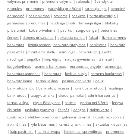
valymas priemone
|
priemonė valymui
|
rulonais
|
išbandykite
granules
|
priemonės
|
gaudyklių priežiūrai
|
tarnauja ilgai
|
betoninė
ar medinė
|
pasirinkimas
|
tvoroms
|
paskirtis
|
tvirta investicija
|
geriausias sprendimas
|
naudinga žinoti
|
tarnauja ilgai
|
blokelių
privalumai
|
kokie privalumai
|
patirtis
|
stogo danga
|
betoninės
čerpės
|
dangos privalumai
|
geriausia danga
|
faktai
|
fizinio asmens
bankrotas
|
fizinių asmenų bankroto įstatymas
|
bankrotas
|
bankroto
pasekmės
|
turintiems skolų
|
asmuo gali bankrutuoti
|
skelbti
naudinga
|
pagalba
|
kaip elgtis
|
naujas gyvenimas
|
3 metai
|
išsigelbėjimas
|
asmens bankrotas
|
europos sąjungoje
|
asmuo gali
|
bankrotas asmeniui
|
bankrotas
|
kiek kainuoja
|
asmens bankrotas
|
bankroto kaina
|
tarnauja ilgai
|
pasinaudoti verta
|
daug
bankrutuojančių
|
bankroto procesas
|
norint bankrutuoti
|
naudinga
bankrutuoti
|
taupykite laiką
|
skaudi pamoka
|
administratorius
|
tarnauja ilgai
|
pigus išlaikymas
|
patirtis
|
geriau nei šiferis
|
lengva
išsirinkti
|
unikalus gaminys
|
čerpės
|
dangos
|
rinktis verta
|
užsikimšo
|
efektyvi priemonė
|
galima ir užkimšti
|
užsikimšo vonia
|
atkimšimas
|
kyla klausimas
|
kamščių naikinimas
|
aktualus klausimas
|
kaip pasirinkti
|
naikina kvapą
|
biologiniai sprendimas
|
priemonės
|