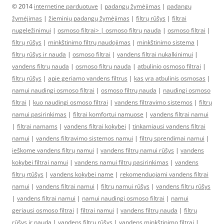
© 2014
internetine parduotuve
|
padangų žymėjimas
|
padangų
žymėjimas
|
žieminių padangų žymėjimas
|
filtrų rūšys
|
filtrai
nugeležinimui
|
osmoso filtrai> |
osmoso filtrų nauda
|
osmoso filtrai
|
filtrų rūšys
|
minkštinimo filtrų naudojimas
|
minkštinimo sistema
|
filtrų rūšys ir nauda
|
osmoso filtrai
|
vandens filtrai nukalkinimui
|
vandens filtrų nauda
|
osmoso filtrų nauda
|
atbulinio osmoso filtrai
|
filtrų rūšys
|
apie geriamo vandens filtrus
|
kas yra atbulinis osmosas
|
namui naudingi osmoso filtrai
|
osmoso filtrų nauda
|
naudingi osmoso
filtrai
|
kuo naudingi osmoso filtrai
|
vandens filtravimo sistemos
|
filtrų
namui pasirinkimas
|
filtrai komfortui namuose
|
vandens filtrai namui
|
filtrai namams
|
vandens filtrai kokybei
|
tinkamiausi vandens filtrai
namui
|
vandens filtravimo sistemos namui
|
filtrų sprendimai namui
|
ieškome vandens filtrų namui
|
vandens filtrų namui rūšys
|
vandens
kokybei filtrai namui
|
vandens namui filtrų pasirinkimas
|
vandens
filtrų rtūšys
|
vandens kokybei name
|
rekomenduojami vandens filtrai
namui
|
vandens filtrai namui
|
filtrų namui rūšys
|
vandens filtrų rūšys
|
vandens filtrai namui
|
namui naudingi osmoso filtrai
|
namui
geriausi osmoso filtrai
|
filtrai namui
|
vandens filtrų nauda
|
filtrų
rūšys ir nauda
|
vandens filtrų rūšys
|
vandens minkštinimo filtrai
|