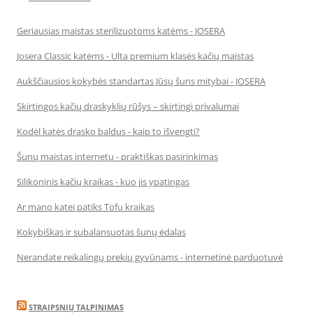
Geriausias maistas sterilizuotoms katėms - JOSERA
Josera Classic katėms - Ulta premium klasės kačių maistas
Aukščiausios kokybės standartas Jūsų šuns mitybai - JOSERA
Skirtingos kačių draskyklių rūšys – skirtingi privalumai
Kodėl katės drasko baldus - kaip to išvengti?
Šunų maistas internetu - praktiškas pasirinkimas
Silikoninis kačių kraikas - kuo jis ypatingas
Ar mano katei patiks Tofu kraikas
Kokybiškas ir subalansuotas šunų ėdalas
Nerandate reikalingų prekių gyvūnams - internetinė parduotuvė
STRAIPSNIŲ TALPINIMAS