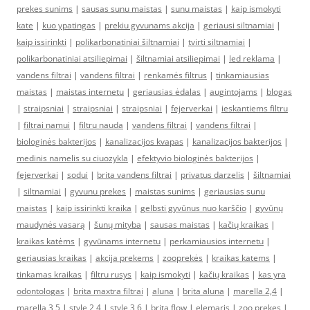
prekes sunims
|
sausas sunu maistas
|
sunu maistas
|
kaip ismokyti
kate
|
kuo ypatingas
|
prekiu gyvunams akcija
|
geriausi siltnamiai
|
kaip issirinkti
|
polikarbonatiniai šiltnamiai
|
tvirti siltnamiai
|
polikarbonatiniai atsiliepimai
|
šiltnamiai atsiliepimai
|
led reklama
|
vandens filtrai
|
vandens filtrai
|
renkamės filtrus
|
tinkamiausias
maistas
|
maistas internetu
|
geriausias ėdalas
|
augintojams
|
blogas
|
straipsniai
|
straipsniai
|
straipsniai
|
fejerverkai
|
ieskantiems filtru
|
filtrai namui
|
filtru nauda
|
vandens filtrai
|
vandens filtrai
|
biologinės bakterijos
|
kanalizacijos kvapas
|
kanalizacijos bakterijos
|
medinis namelis su ciuozykla
|
efektyvio biologinės bakterijos
|
fejerverkai
|
sodui
|
brita vandens filtrai
|
privatus darzelis
|
šiltnamiai
|
siltnamiai
|
gyvunu prekes
|
maistas sunims
|
geriausias sunu
maistas
|
kaip issirinkti kraika
|
gelbsti gyvūnus nuo karščio
|
gyvūnų
maudynės vasarą
|
šunų mityba
|
sausas maistas
|
kačių kraikas
|
kraikas katėms
|
gyvūnams internetu
|
perkamiausios internetu
|
geriausias kraikas
|
akcija prekems
|
zooprekės
|
kraikas katems
|
tinkamas kraikas
|
filtru rusys
|
kaip ismokyti
|
kačių kraikas
|
kas yra
odontologas
|
brita maxtra filtrai
|
aluna
|
brita aluna
|
marella 2,4
|
marella 3,5
|
style 2,4
|
style 3,6
|
brita flow
|
elemaris
|
zoo prekes
|