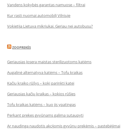
Vandens kokybės garantas namuose – filtrai
Kur rasti nuomai automobilį Vilniuje
Vokietija Lietuva mikriukai. Geriau nei autobusu?
ZOOPREKĖS
Geriausias Josera maistas sterilizuotoms katėms
Augalinė alternatyva katėms – Tofu kraikas
Kačių kraiko rūšys – kokį parinkti katei
Geriausias kačių kraikas – kokios rūšies
Tofu kraikas katėms – kuo jis ypatingas
Perkant prekes gyvūnams galima sutaupyti
Ar naudinga naudotis akcijomis gyvūnų prekėmis – pastebėjimai