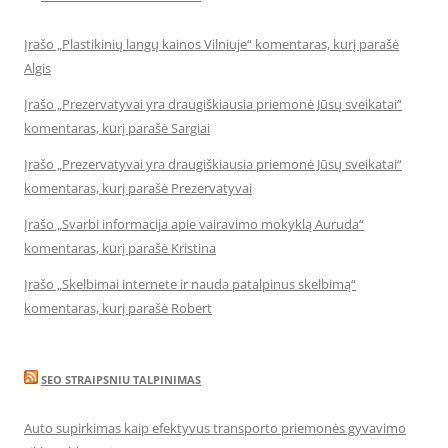
Įrašo „Plastikinių langų kainos Vilniuje“ komentaras, kurį parašė
Algis
Įrašo „Prezervatyvai yra draugiškiausia priemonė Jūsų sveikatai“
komentaras, kurį parašė Sargiai
Įrašo „Prezervatyvai yra draugiškiausia priemonė Jūsų sveikatai“
komentaras, kurį parašė Prezervatyvai
Įrašo „Svarbi informacija apie vairavimo mokyklą Auruda“
komentaras, kurį parašė Kristina
Įrašo „Skelbimai internete ir nauda patalpinus skelbimą“
komentaras, kurį parašė Robert
SEO STRAIPSNIU TALPINIMAS
Auto supirkimas kaip efektyvus transporto priemonės gyvavimo