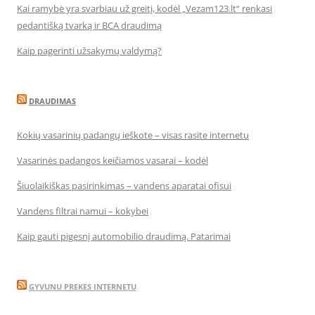
Kai ramybė yra svarbiau už greitį, kodėl „Vezam123.lt“ renkasi
pedantišką tvarką ir BCA draudimą
Kaip pagerinti užsakymų valdymą?
DRAUDIMAS
Kokių vasarinių padangų ieškote – visas rasite internetu
Vasarinės padangos keičiamos vasarai – kodėl
Šiuolaikiškas pasirinkimas – vandens aparatai ofisui
Vandens filtrai namui – kokybei
Kaip gauti pigesnį automobilio draudimą. Patarimai
GYVUNU PREKES INTERNETU