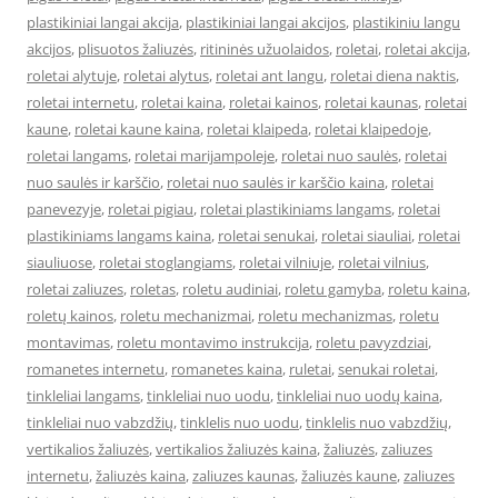
plastikiniai langai akcija
,
plastikiniai langai akcijos
,
plastikiniu langu
akcijos
,
plisuotos žaliuzės
,
ritininės užuolaidos
,
roletai
,
roletai akcija
,
roletai alytuje
,
roletai alytus
,
roletai ant langu
,
roletai diena naktis
,
roletai internetu
,
roletai kaina
,
roletai kainos
,
roletai kaunas
,
roletai
kaune
,
roletai kaune kaina
,
roletai klaipeda
,
roletai klaipedoje
,
roletai langams
,
roletai marijampoleje
,
roletai nuo saulės
,
roletai
nuo saulės ir karščio
,
roletai nuo saulės ir karščio kaina
,
roletai
panevezyje
,
roletai pigiau
,
roletai plastikiniams langams
,
roletai
plastikiniams langams kaina
,
roletai senukai
,
roletai siauliai
,
roletai
siauliuose
,
roletai stoglangiams
,
roletai vilniuje
,
roletai vilnius
,
roletai zaliuzes
,
roletas
,
roletu audiniai
,
roletu gamyba
,
roletu kaina
,
roletų kainos
,
roletu mechanizmai
,
roletu mechanizmas
,
roletu
montavimas
,
roletu montavimo instrukcija
,
roletu pavyzdziai
,
romanetes internetu
,
romanetes kaina
,
ruletai
,
senukai roletai
,
tinkleliai langams
,
tinkleliai nuo uodu
,
tinkleliai nuo uodų kaina
,
tinkleliai nuo vabzdžių
,
tinklelis nuo uodu
,
tinklelis nuo vabzdžių
,
vertikalios žaliuzės
,
vertikalios žaliuzės kaina
,
žaliuzės
,
zaliuzes
internetu
,
žaliuzės kaina
,
zaliuzes kaunas
,
žaliuzės kaune
,
zaliuzes