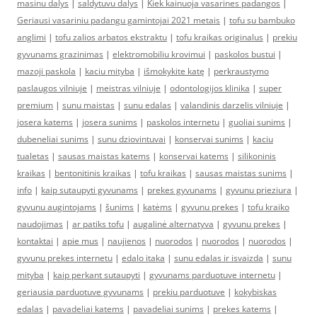
masinu dalys
|
saldytuvu dalys
|
Kiek kainuoja vasarines padangos
|
Geriausi vasariniu padangu gamintojai 2021 metais
|
tofu su bambuko
anglimi
|
tofu zalios arbatos ekstraktu
|
tofu kraikas originalus
|
prekiu
gyvunams grazinimas
|
elektromobiliu krovimui
|
paskolos bustui
|
mazoji paskola
|
kaciu mityba
|
išmokykite katę
|
perkraustymo
paslaugos vilniuje
|
meistras vilniuje
|
odontologijos klinika
|
super
premium
|
sunu maistas
|
sunu edalas
|
valandinis darzelis vilniuje
|
josera katems
|
josera sunims
|
paskolos internetu
|
guoliai sunims
|
dubeneliai sunims
|
sunu dziovintuvai
|
konservai sunims
|
kaciu
tualetas
|
sausas maistas katems
|
konservai katems
|
silikoninis
kraikas
|
bentonitinis kraikas
|
tofu kraikas
|
sausas maistas sunims
|
info
|
kaip sutaupyti gyvunams
|
prekes gyvunams
|
gyvunu prieziura
|
gyvunu augintojams
|
šunims
|
katėms
|
gyvunu prekes
|
tofu kraiko
naudojimas
|
ar patiks tofu
|
augalinė alternatyva
|
gyvunu prekes
|
kontaktai
|
apie mus
|
naujienos
|
nuorodos
|
nuorodos
|
nuorodos
|
gyvunu prekes internetu
|
edalo itaka
|
sunu edalas ir isvaizda
|
sunu
mityba
|
kaip perkant sutaupyti
|
gyvunams parduotuve internetu
|
geriausia parduotuve gyvunams
|
prekiu parduotuve
|
kokybiskas
edalas
|
pavadeliai katems
|
pavadeliai sunims
|
prekes katems
|