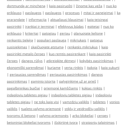
dortmundą ar mincheną
|
kaip pasiruošti
|
žinome kas veža
|
nuo ko
priklauso
|
paslaugos
|
paslaugos
|
procesas
|
mitai ir paneigimai
|
ką
prarandate
|
informacija
|
aktualiausi klausimai
|
kaip teisingai
pasirinkti
|
įrankiai ir terminai
|
efektyvus būdas
|
epitetai
|
nuo ko
priklauso
|
kriterijai
|
patogiau
|
geriau
|
planuojate kelionę
|
renkantis tiekėją
|
populiari paslauga
|
mikriukais
|
patogus
susisiekimas
|
skaičiuojate atstumą
|
renkatės mikriukus
|
kaip
pasirinkti metalo čerpes
|
kuo remtis pasirenkant
|
kaip pasirinkti
čerpes
|
dangos rūšys
|
atkreipkite dėmesį
|
kokybės pasirinkimas
|
ekonomiški sprendimai
|
kuriame
|
verta rinktis
|
įtakoja
|
kaip sukurti
|
geriausias sprendimas
|
geriausias pasirinkimas
|
dangos
pasirinkimas
|
gaminio istorija
|
palyginkime už ar prieš
|
pagalbininkas buičiai
|
priemonė kamščiams
|
kokias rinktis
|
indaploviu tabletes pigiau
|
indaploviu tabletes pigiau
|
indaploviu
tabletes pigiau
|
ne toks kaip visi
|
vamzdziu valiklis
|
tabletes
|
vonios
valiklis
|
tualeto valymo priemonė
|
stiklų ir veidrodžių valiklis
|
tvoroms iš betono
|
valymo priemonės
|
arko blokeliai
|
cerpes
|
betoniniai blokeliai tvoroms
|
išskirtinė tvora
|
straipsnių talpinimas
|