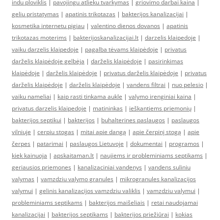
indu ploviklis
|
pavojingu atlieku tvarkymas
|
griovimo darbai kaina
|
geliu pristatymas
|
apatinis trikotazas
|
bakterijos kanalizacijai
|
kosmetika internetu pigiau
|
valentino dienos dovanos
|
apatinis
trikotazas moterims
|
bakterijoskanalizacijai.lt
|
darzelis klaipedoje
|
vaiku darzelis klaipedoje
|
pagalba tėvams klaipėdoje
|
privatus
darželis klaipėdoje gelbėja
|
darželis klaipėdoje
|
pasirinkimas
klaipėdoje
|
darželis klaipėdoje
|
privatus darželis klaipėdoje
|
privatus
darželis klaipėdoje
|
darželis klaipėdoje
|
vandens filtrai
|
nuo pelesio
|
vaiku nameliai
|
kaip rasti tinkama aukle
|
valymo irenginiai kaina
|
privatus darzelis klaipedoje
|
matininkas
|
ieškantiems priemonių
|
bakterijos septikui
|
bakterijos
|
buhalterines paslaugos
|
paslaugos
vilniuje
|
cerpiu stogas
|
mitai apie dangą
|
apie čerpinį stogą
|
apie
čerpes
|
patarimai
|
paslaugos Lietuvoje
|
dokumentai
|
programos
|
kiek kainuoja
|
apskaitaman.lt
|
naujiems ir probleminiams septikams
|
geriausios priemones
|
kanalizaciniai vandenys
|
vandens suliniu
valymas
|
vamzdziu valymo granules
|
mikrogranules kanalizacijos
valymui
|
gelinis kanalizacijos vamzdziu valiklis
|
vamzdziu valymui
|
probleminiams septikams
|
bakterijos maišeliais
|
retai naudojamai
kanalizacijai
|
bakterijos septikams
|
bakterijos priežiūrai
|
kokias