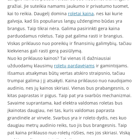
gražiai. Jie suteikia namams jaukumo ir privatumo tuomet,
kai to reikia. Daugelį domina
roletai kaina
, nes kai kurie
galvoja, kad šis populiarus langų uždengimo būdas yra
brangus. Taip tikrai nėra. Galima pasirinkti gera kaina
parduodamus roletus. Taip pat galima rasti ir brangius.
Viskas priklauso nuo poreikių ir finansinių galimybių, tačiau
kiekvienas gali rasti gerą pasiūlymą.
Nuo ko priklauso kainos? Tai vienas iš dažniausiai
užduodamų klausimų
roletų pardavėjams
ir gamintojams.
Išsamus atsakymas būtų vertas atskiro straipsnio, tačiau
trumpai galima į jį atsakyti. Kaina priklauso nuo naudojamo
audinio, nes jų kainos skiriasi. Vienas bus prabangesnis, o
kitas paprastas ir pigus. Taip pat yra svarbūs mechanizmai.
Savaime suprantama, kad elektra valdomas roletas bus
įkainotas daugiau, nei tas, kuris valdomas paprasta
grandinėle ar virvele. Svarbus yra ir roleto dydis, nes kuo
daugiau metrų audinio reiks, tuo jis bus brangesnis. Taip
pat kaina priklauso nuo roletų rūšies, nes jos skiriasi. Viską