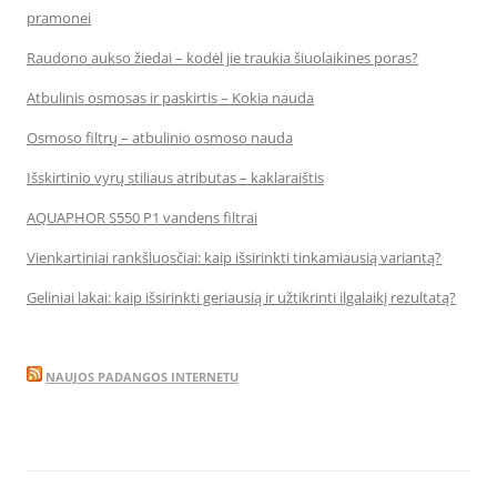
pramonei
Raudono aukso žiedai – kodėl jie traukia šiuolaikines poras?
Atbulinis osmosas ir paskirtis – Kokia nauda
Osmoso filtrų – atbulinio osmoso nauda
Išskirtinio vyrų stiliaus atributas – kaklaraištis
AQUAPHOR S550 P1 vandens filtrai
Vienkartiniai rankšluosčiai: kaip išsirinkti tinkamiausią variantą?
Geliniai lakai: kaip išsirinkti geriausią ir užtikrinti ilgalaikį rezultatą?
NAUJOS PADANGOS INTERNETU