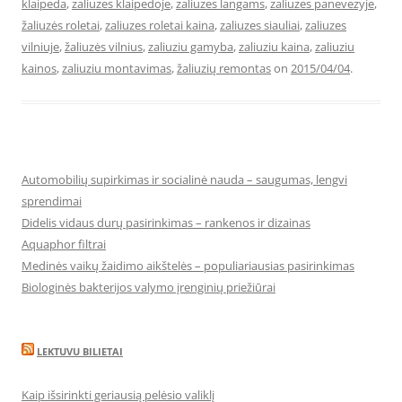
klaipeda
,
zaliuzes klaipedoje
,
zaliuzes langams
,
zaliuzes panevezyje
,
žaliuzės roletai
,
zaliuzes roletai kaina
,
zaliuzes siauliai
,
zaliuzes
vilniuje
,
žaliuzės vilnius
,
zaliuziu gamyba
,
zaliuziu kaina
,
zaliuziu
kainos
,
zaliuziu montavimas
,
žaliuzių remontas
on
2015/04/04
.
Automobilių supirkimas ir socialinė nauda – saugumas, lengvi
sprendimai
Didelis vidaus durų pasirinkimas – rankenos ir dizainas
Aquaphor filtrai
Medinės vaikų žaidimo aikštelės – populiariausias pasirinkimas
Biologinės bakterijos valymo įrenginių priežiūrai
LEKTUVU BILIETAI
Kaip išsirinkti geriausią pelėsio valiklį