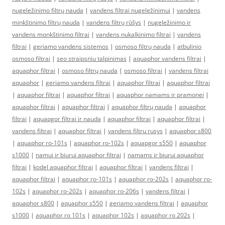
nugeležinimo filtrų nauda
|
vandens filtrai nugeležinimui
|
vandens
minkštinimo filtrų nauda
|
vandens filtrų rūšys
|
nugeležinimo ir
vandens monkštinimo filtrai
|
vandens nukalkinimo filtrai
|
vandens
filtrai
|
geriamo vandens sistemos
|
osmoso filtrų nauda
|
atbulinio
osmoso filtrai
|
seo straipsniu talpinimas
|
aquaphor vandens filtrai
|
aquaphor filtrai
|
osmoso filtrų nauda
|
osmoso filtrai
|
vandens filtrai
aquaphor
|
geriamo vandens filtrai
|
aquaphor filtrai
|
aquaphor filtrai
|
aquaphor filtrai
|
aquaphor filtrai
|
aquaphor namams ir pramonei
|
aquaphor filtrai
|
aquaphor filtrai
|
aquaphor filtrų nauda
|
aquaphor
filtrai
|
aquapgor filtrai ir nauda
|
aquaphor filtrai
|
aquaphor filtrai
|
vandens filtrai
|
aquaphor filtrai
|
vandens filtru rusys
|
aquaphor s800
|
aquaphor ro-101s
|
aquaphor ro-102s
|
aquapgor s550
|
aquaphor
s1000
|
namui ir biurui aquaphor filtrai
|
namams ir biurui aquaphor
filtrai
|
kodel aquaphor filtrai
|
aquaphor filtrai
|
vandens filtrai
|
aquaphor filtrai
|
aquaphor ro-101s
|
aquaphor ro-202s
|
aquaphor ro-
102s
|
aquaphor ro-202s
|
aquaphor ro-206s
|
vandens filtrai
|
aquaphor s800
|
aquaphor s550
|
geriamo vandens filtrai
|
aquaphor
s1000
|
aquaphor ro 101s
|
aquaphor 102s
|
aquaphor ro 202s
|