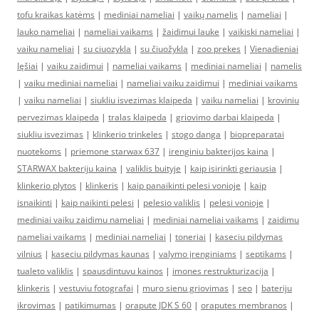
tofu kraikas katėms
|
mediniai nameliai
|
vaikų namelis
|
nameliai
|
lauko nameliai
|
nameliai vaikams
|
žaidimui lauke
|
vaikiski nameliai
|
vaiku nameliai
|
su ciuozykla
|
su čiuožykla
|
zoo prekes
|
Vienadieniai
lęšiai
|
vaiku zaidimui
|
nameliai vaikams
|
mediniai nameliai
|
namelis
|
vaiku mediniai nameliai
|
nameliai vaiku zaidimui
|
mediniai vaikams
|
vaiku nameliai
|
siukliu isvezimas klaipeda
|
vaiku nameliai
|
kroviniu
pervezimas klaipeda
|
tralas klaipeda
|
griovimo darbai klaipeda
|
siukliu isvezimas
|
klinkerio trinkeles
|
stogo danga
|
biopreparatai
nuotekoms
|
priemone starwax 637
|
irenginiu bakterijos kaina
|
STARWAX bakteriju kaina
|
valiklis buityje
|
kaip isirinkti geriausia
|
klinkerio plytos
|
klinkeris
|
kaip panaikinti pelesi vonioje
|
kaip
isnaikinti
|
kaip naikinti pelesi
|
pelesio valiklis
|
pelesi vonioje
|
mediniai vaiku zaidimu nameliai
|
mediniai nameliai vaikams
|
zaidimu
nameliai vaikams
|
mediniai nameliai
|
toneriai
|
kaseciu pildymas
vilnius
|
kaseciu pildymas kaunas
|
valymo įrenginiams
|
septikams
|
tualeto valiklis
|
spausdintuvu kainos
|
imones restrukturizacija
|
klinkeris
|
vestuviu fotografai
|
muro sienu griovimas
|
seo
|
bateriju
ikrovimas
|
patikimumas
|
orapute JDK S 60
|
oraputes membranos
|