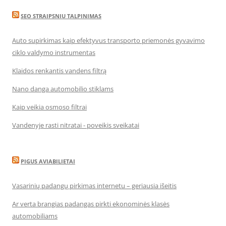
SEO STRAIPSNIU TALPINIMAS
Auto supirkimas kaip efektyvus transporto priemonės gyvavimo
ciklo valdymo instrumentas
Klaidos renkantis vandens filtrą
Nano danga automobilio stiklams
Kaip veikia osmoso filtrai
Vandenyje rasti nitratai - poveikis sveikatai
PIGUS AVIABILIETAI
Vasarinių padangų pirkimas internetu – geriausia išeitis
Ar verta brangias padangas pirkti ekonominės klasės
automobiliams