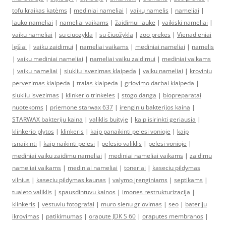
tofu kraikas katėms
|
mediniai nameliai
|
vaikų namelis
|
nameliai
|
lauko nameliai
|
nameliai vaikams
|
žaidimui lauke
|
vaikiski nameliai
|
vaiku nameliai
|
su ciuozykla
|
su čiuožykla
|
zoo prekes
|
Vienadieniai
lęšiai
|
vaiku zaidimui
|
nameliai vaikams
|
mediniai nameliai
|
namelis
|
vaiku mediniai nameliai
|
nameliai vaiku zaidimui
|
mediniai vaikams
|
vaiku nameliai
|
siukliu isvezimas klaipeda
|
vaiku nameliai
|
kroviniu
pervezimas klaipeda
|
tralas klaipeda
|
griovimo darbai klaipeda
|
siukliu isvezimas
|
klinkerio trinkeles
|
stogo danga
|
biopreparatai
nuotekoms
|
priemone starwax 637
|
irenginiu bakterijos kaina
|
STARWAX bakteriju kaina
|
valiklis buityje
|
kaip isirinkti geriausia
|
klinkerio plytos
|
klinkeris
|
kaip panaikinti pelesi vonioje
|
kaip
isnaikinti
|
kaip naikinti pelesi
|
pelesio valiklis
|
pelesi vonioje
|
mediniai vaiku zaidimu nameliai
|
mediniai nameliai vaikams
|
zaidimu
nameliai vaikams
|
mediniai nameliai
|
toneriai
|
kaseciu pildymas
vilnius
|
kaseciu pildymas kaunas
|
valymo įrenginiams
|
septikams
|
tualeto valiklis
|
spausdintuvu kainos
|
imones restrukturizacija
|
klinkeris
|
vestuviu fotografai
|
muro sienu griovimas
|
seo
|
bateriju
ikrovimas
|
patikimumas
|
orapute JDK S 60
|
oraputes membranos
|