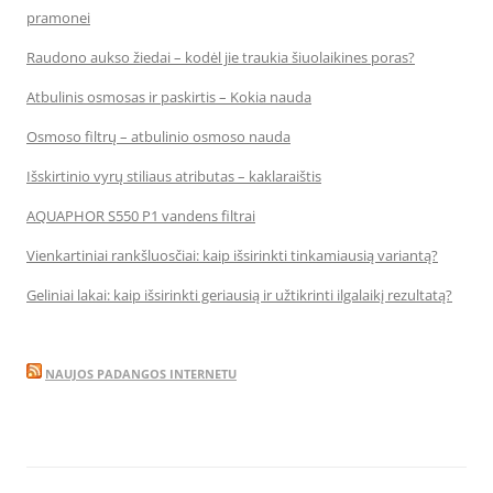
pramonei
Raudono aukso žiedai – kodėl jie traukia šiuolaikines poras?
Atbulinis osmosas ir paskirtis – Kokia nauda
Osmoso filtrų – atbulinio osmoso nauda
Išskirtinio vyrų stiliaus atributas – kaklaraištis
AQUAPHOR S550 P1 vandens filtrai
Vienkartiniai rankšluosčiai: kaip išsirinkti tinkamiausią variantą?
Geliniai lakai: kaip išsirinkti geriausią ir užtikrinti ilgalaikį rezultatą?
NAUJOS PADANGOS INTERNETU