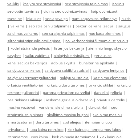
valiklis
|
kas yra seo straipsniai
|
seo straipsniu talpinimas
|
isorinis
seo optimizavimas
|
vidinis seo optimizavimas
|
kaip optimizuoti
svetaine
|
kriaukles
|
seo apzvalga
|
namu apyvokos reikmenys
|
buitis
|
vaikams
|
seo straipsniu talpinimas
|
bakterijos kanalizacijai
|
saugus
zaidimas vaikams
|
seo straipsniu talpinimas
|
nuo kada ziemines
|
siltnamiai stipruolis atsiliepimai
|
polikarbonatiniai šiltnamiai stipruolis
|
kodel atsiranda pelesis
|
listerijos bakterija
|
zieminio langu skyscio
savybes
|
vaiku zaidimui
|
bioloģiskie risinājumi
|
geriausios
kanalizacijos bakterijos
|
adblue skystis
|
buhalterine apskaita
|
saldytuvu rankenos
|
saldytuvu saldikliu stalciai
|
saldytuvu lentynos
|
saldytuvu termoreguliatoriai
|
saldytuvu stalciai
|
kaitinimo elementai
|
orkaiciu ventiliatoriai
|
orkaiciu duru tarpines
|
orkaiciu stiklai
|
orkaiciu
termoreguliatoriai
|
parama privaciam darzeliui
|
darzeliai gelbeja
|
pasirinkimas vilniuje
|
ieskome geriausio darzelio
|
privatus darzelis
|
masinu voztuvai
|
vandens isleidimo siurbliai
|
duru stiklai
|
seo
straipsniu talpinimas
|
skalbimo masinu bugnai
|
skalbimo masinu
amortizatoriai
|
duru tarpines
|
cbd aliejus
|
itempiamu lubu
privalumai
|
lubu kaina netrukdo
|
kiek kainuoja itempiamos lubos
|
itempiamos lubos kaina
|
kiek kainuoja itempiamos
|
kiek kainuoja