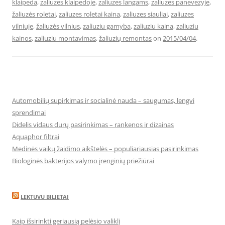
klaipeda
,
zaliuzes klaipedoje
,
zaliuzes langams
,
zaliuzes panevezyje
,
žaliuzės roletai
,
zaliuzes roletai kaina
,
zaliuzes siauliai
,
zaliuzes
vilniuje
,
žaliuzės vilnius
,
zaliuziu gamyba
,
zaliuziu kaina
,
zaliuziu
kainos
,
zaliuziu montavimas
,
žaliuzių remontas
on
2015/04/04
.
Automobilių supirkimas ir socialinė nauda – saugumas, lengvi
sprendimai
Didelis vidaus durų pasirinkimas – rankenos ir dizainas
Aquaphor filtrai
Medinės vaikų žaidimo aikštelės – populiariausias pasirinkimas
Biologinės bakterijos valymo įrenginių priežiūrai
LEKTUVU BILIETAI
Kaip išsirinkti geriausią pelėsio valiklį