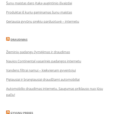
Šunų maistas daro įtaką augintinio išvaizdai
Produktai iš kurių gaminamas šunų maistas
Geriausia gyvūnų prekių parduotuvė – internetu
DRAUDIMAS
Žieminių padangų žymėjimas ir draudimas
Naujos Continental vasarinės padangos internetu
Vandens filtrai namui – kiekvienam gyventojui
Pigiausiai ir brangiausiai draudžiami automobiliai
Automobilio draudimas internetu. Saugumas priklauso nuo Jūsų
pačių!
GYVUNU PREKES