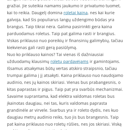
gražiai. Jie suteikia namams jaukumo ir privatumo tuomet,
kai to reikia. Daugelį domina
roletai kaina
, nes kai kurie
galvoja, kad šis populiarus langų uždengimo būdas yra
brangus. Taip tikrai nėra. Galima pasirinkti gera kaina
parduodamus roletus. Taip pat galima rasti ir brangius.
Viskas priklauso nuo poreikių ir finansinių galimybių, tačiau
kiekvienas gali rasti gerą pasiūlymą.
Nuo ko priklauso kainos? Tai vienas iš dažniausiai
užduodamų klausimų
roletų pardavėjams
ir gamintojams.
Išsamus atsakymas būtų vertas atskiro straipsnio, tačiau
trumpai galima į jį atsakyti. Kaina priklauso nuo naudojamo
audinio, nes jų kainos skiriasi. Vienas bus prabangesnis, o
kitas paprastas ir pigus. Taip pat yra svarbūs mechanizmai.
Savaime suprantama, kad elektra valdomas roletas bus
įkainotas daugiau, nei tas, kuris valdomas paprasta
grandinėle ar virvele. Svarbus yra ir roleto dydis, nes kuo
daugiau metrų audinio reiks, tuo jis bus brangesnis. Taip
pat kaina priklauso nuo roletų rūšies, nes jos skiriasi. Viską