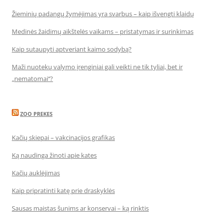
Žieminių padangų žymėjimas yra svarbus – kaip išvengti klaidų
Medinės žaidimų aikštelės vaikams – pristatymas ir surinkimas
Kaip sutaupyti aptveriant kaimo sodybą?
Maži nuotekų valymo įrenginiai gali veikti ne tik tyliai, bet ir
„nematomai‘‘?
ZOO PREKES
Kačių skiepai – vakcinacijos grafikas
Ką naudinga žinoti apie kates
Kačių auklėjimas
Kaip pripratinti katę prie draskyklės
Sausas maistas šunims ar konservai – ką rinktis