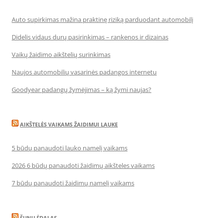
Auto supirkimas mažina praktinę riziką parduodant automobilį
Didelis vidaus durų pasirinkimas – rankenos ir dizainas
Vaikų žaidimo aikštelių surinkimas
Naujos automobilių vasarinės padangos internetu
Goodyear padangų žymėjimas – ką žymi naujas?
AIKŠTELĖS VAIKAMS ŽAIDIMUI LAUKE
5 būdų panaudoti lauko namelį vaikams
2026 6 būdų panaudoti žaidimų aikšteles vaikams
7 būdų panaudoti žaidimų namelį vaikams
ŠUNŲ ĖDALAS