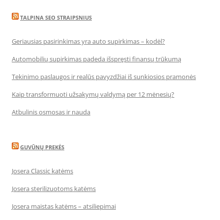
TALPINA SEO STRAIPSNIUS
Geriausias pasirinkimas yra auto supirkimas – kodėl?
Automobilių supirkimas padeda išspręsti finansų trūkumą
Tekinimo paslaugos ir realūs pavyzdžiai iš sunkiosios pramonės
Kaip transformuoti užsakymų valdymą per 12 mėnesių?
Atbulinis osmosas ir nauda
GUVŪNŲ PREKĖS
Josera Classic katėms
Josera sterilizuotoms katėms
Josera maistas katėms – atsiliepimai