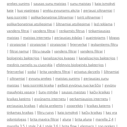
prekes sunims
|
sausas sunu maistas
|
sunu maistas
|
kaip ismokyti
kate
|
kuo ypatingas
|
prekiu gyvunams akcija
|
geriausi siltnamiai
|
kaip issirinkti
|
polikarbonatiniai šiltnamiai
|
tvirti siltnamiai
|
polikarbonatiniai atsiliepimai
|
šiltnamiai atsiliepimai
|
led reklama
|
vandens filtrai
|
vandens filtrai
|
renkamės filtrus
|
tinkamiausias
maistas
|
maistas internetu
|
geriausias ėdalas
|
augintojams
|
blogas
|
straipsniai
|
straipsniai
|
straipsniai
|
fejerverkai
|
ieskantiems filtru
|
filtrai namui
|
filtru nauda
|
vandens filtrai
|
vandens filtrai
|
biologinės bakterijos
|
kanalizacijos kvapas
|
kanalizacijos bakterijos
|
medinis namelis su ciuozykla
|
efektyvio biologinės bakterijos
|
fejerverkai
|
sodui
|
brita vandens filtrai
|
privatus darzelis
|
šiltnamiai
|
siltnamiai
|
gyvunu prekes
|
maistas sunims
|
geriausias sunu
maistas
|
kaip issirinkti kraika
|
gelbsti gyvūnus nuo karščio
|
gyvūnų
maudynės vasarą
|
šunų mityba
|
sausas maistas
|
kačių kraikas
|
kraikas katėms
|
gyvūnams internetu
|
perkamiausios internetu
|
geriausias kraikas
|
akcija prekems
|
zooprekės
|
kraikas katems
|
tinkamas kraikas
|
filtru rusys
|
kaip ismokyti
|
kačių kraikas
|
kas yra
odontologas
|
brita maxtra filtrai
|
aluna
|
brita aluna
|
marella 2,4
|
marella 3,5
|
style 2,4
|
style 3,6
|
brita flow
|
elemaris
|
zoo prekes
|