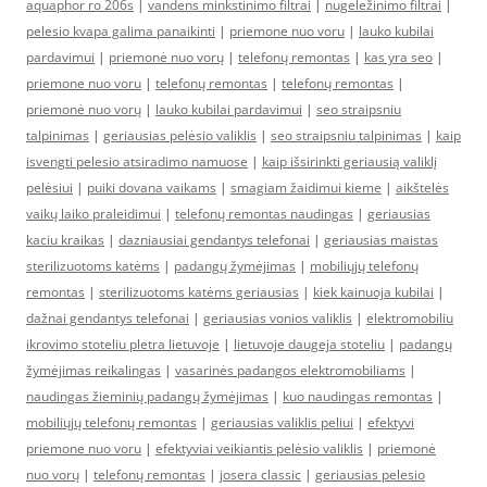
aquaphor ro 206s
|
vandens minkstinimo filtrai
|
nugeležinimo filtrai
|
pelesio kvapa galima panaikinti
|
priemone nuo voru
|
lauko kubilai
pardavimui
|
priemonė nuo vorų
|
telefonų remontas
|
kas yra seo
|
priemone nuo voru
|
telefonų remontas
|
telefonų remontas
|
priemonė nuo vorų
|
lauko kubilai pardavimui
|
seo straipsniu
talpinimas
|
geriausias pelėsio valiklis
|
seo straipsniu talpinimas
|
kaip
isvengti pelesio atsiradimo namuose
|
kaip išsirinkti geriausią valiklį
pelėsiui
|
puiki dovana vaikams
|
smagiam žaidimui kieme
|
aikštelės
vaikų laiko praleidimui
|
telefonų remontas naudingas
|
geriausias
kaciu kraikas
|
dazniausiai gendantys telefonai
|
geriausias maistas
sterilizuotoms katėms
|
padangų žymėjimas
|
mobiliųjų telefonų
remontas
|
sterilizuotoms katėms geriausias
|
kiek kainuoja kubilai
|
dažnai gendantys telefonai
|
geriausias vonios valiklis
|
elektromobiliu
ikrovimo stoteliu pletra lietuvoje
|
lietuvoje daugeja stoteliu
|
padangų
žymėjimas reikalingas
|
vasarinės padangos elektromobiliams
|
naudingas žieminių padangų žymėjimas
|
kuo naudingas remontas
|
mobiliųjų telefonų remontas
|
geriausias valiklis peliui
|
efektyvi
priemone nuo voru
|
efektyviai veikiantis pelėsio valiklis
|
priemonė
nuo vorų
|
telefonų remontas
|
josera classic
|
geriausias pelesio