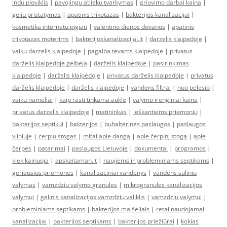
indu ploviklis
|
pavojingu atlieku tvarkymas
|
griovimo darbai kaina
|
geliu pristatymas
|
apatinis trikotazas
|
bakterijos kanalizacijai
|
kosmetika internetu pigiau
|
valentino dienos dovanos
|
apatinis
trikotazas moterims
|
bakterijoskanalizacijai.lt
|
darzelis klaipedoje
|
vaiku darzelis klaipedoje
|
pagalba tėvams klaipėdoje
|
privatus
darželis klaipėdoje gelbėja
|
darželis klaipėdoje
|
pasirinkimas
klaipėdoje
|
darželis klaipėdoje
|
privatus darželis klaipėdoje
|
privatus
darželis klaipėdoje
|
darželis klaipėdoje
|
vandens filtrai
|
nuo pelesio
|
vaiku nameliai
|
kaip rasti tinkama aukle
|
valymo irenginiai kaina
|
privatus darzelis klaipedoje
|
matininkas
|
ieškantiems priemonių
|
bakterijos septikui
|
bakterijos
|
buhalterines paslaugos
|
paslaugos
vilniuje
|
cerpiu stogas
|
mitai apie dangą
|
apie čerpinį stogą
|
apie
čerpes
|
patarimai
|
paslaugos Lietuvoje
|
dokumentai
|
programos
|
kiek kainuoja
|
apskaitaman.lt
|
naujiems ir probleminiams septikams
|
geriausios priemones
|
kanalizaciniai vandenys
|
vandens suliniu
valymas
|
vamzdziu valymo granules
|
mikrogranules kanalizacijos
valymui
|
gelinis kanalizacijos vamzdziu valiklis
|
vamzdziu valymui
|
probleminiams septikams
|
bakterijos maišeliais
|
retai naudojamai
kanalizacijai
|
bakterijos septikams
|
bakterijos priežiūrai
|
kokias