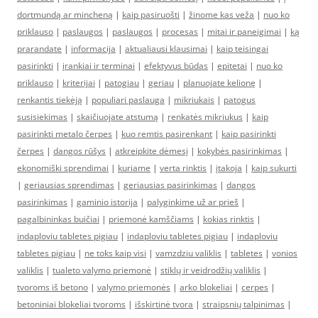
dortmundą ar mincheną
|
kaip pasiruošti
|
žinome kas veža
|
nuo ko
priklauso
|
paslaugos
|
paslaugos
|
procesas
|
mitai ir paneigimai
|
ką
prarandate
|
informacija
|
aktualiausi klausimai
|
kaip teisingai
pasirinkti
|
įrankiai ir terminai
|
efektyvus būdas
|
epitetai
|
nuo ko
priklauso
|
kriterijai
|
patogiau
|
geriau
|
planuojate kelionę
|
renkantis tiekėją
|
populiari paslauga
|
mikriukais
|
patogus
susisiekimas
|
skaičiuojate atstumą
|
renkatės mikriukus
|
kaip
pasirinkti metalo čerpes
|
kuo remtis pasirenkant
|
kaip pasirinkti
čerpes
|
dangos rūšys
|
atkreipkite dėmesį
|
kokybės pasirinkimas
|
ekonomiški sprendimai
|
kuriame
|
verta rinktis
|
įtakoja
|
kaip sukurti
|
geriausias sprendimas
|
geriausias pasirinkimas
|
dangos
pasirinkimas
|
gaminio istorija
|
palyginkime už ar prieš
|
pagalbininkas buičiai
|
priemonė kamščiams
|
kokias rinktis
|
indaploviu tabletes pigiau
|
indaploviu tabletes pigiau
|
indaploviu
tabletes pigiau
|
ne toks kaip visi
|
vamzdziu valiklis
|
tabletes
|
vonios
valiklis
|
tualeto valymo priemonė
|
stiklų ir veidrodžių valiklis
|
tvoroms iš betono
|
valymo priemonės
|
arko blokeliai
|
cerpes
|
betoniniai blokeliai tvoroms
|
išskirtinė tvora
|
straipsnių talpinimas
|