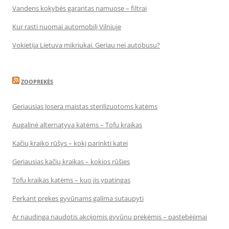
Vandens kokybės garantas namuose – filtrai
Kur rasti nuomai automobilį Vilniuje
Vokietija Lietuva mikriukai. Geriau nei autobusu?
ZOOPREKĖS
Geriausias Josera maistas sterilizuotoms katėms
Augalinė alternatyva katėms – Tofu kraikas
Kačių kraiko rūšys – kokį parinkti katei
Geriausias kačių kraikas – kokios rūšies
Tofu kraikas katėms – kuo jis ypatingas
Perkant prekes gyvūnams galima sutaupyti
Ar naudinga naudotis akcijomis gyvūnų prekėmis – pastebėjimai