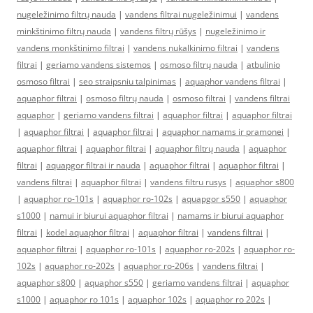
nugeležinimo filtrų nauda
|
vandens filtrai nugeležinimui
|
vandens
minkštinimo filtrų nauda
|
vandens filtrų rūšys
|
nugeležinimo ir
vandens monkštinimo filtrai
|
vandens nukalkinimo filtrai
|
vandens
filtrai
|
geriamo vandens sistemos
|
osmoso filtrų nauda
|
atbulinio
osmoso filtrai
|
seo straipsniu talpinimas
|
aquaphor vandens filtrai
|
aquaphor filtrai
|
osmoso filtrų nauda
|
osmoso filtrai
|
vandens filtrai
aquaphor
|
geriamo vandens filtrai
|
aquaphor filtrai
|
aquaphor filtrai
|
aquaphor filtrai
|
aquaphor filtrai
|
aquaphor namams ir pramonei
|
aquaphor filtrai
|
aquaphor filtrai
|
aquaphor filtrų nauda
|
aquaphor
filtrai
|
aquapgor filtrai ir nauda
|
aquaphor filtrai
|
aquaphor filtrai
|
vandens filtrai
|
aquaphor filtrai
|
vandens filtru rusys
|
aquaphor s800
|
aquaphor ro-101s
|
aquaphor ro-102s
|
aquapgor s550
|
aquaphor
s1000
|
namui ir biurui aquaphor filtrai
|
namams ir biurui aquaphor
filtrai
|
kodel aquaphor filtrai
|
aquaphor filtrai
|
vandens filtrai
|
aquaphor filtrai
|
aquaphor ro-101s
|
aquaphor ro-202s
|
aquaphor ro-
102s
|
aquaphor ro-202s
|
aquaphor ro-206s
|
vandens filtrai
|
aquaphor s800
|
aquaphor s550
|
geriamo vandens filtrai
|
aquaphor
s1000
|
aquaphor ro 101s
|
aquaphor 102s
|
aquaphor ro 202s
|