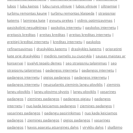
lubos
|
lubu kainos
|
lubu rusys vilniuje
|
lubos vilniuje
|
siltnamiai
|
turbinu remontas kaune
|
turbinu remontas klaipeda
|
straipsniai
katems
|
laiminga kate
|
gyvunu prekes
|
vidinis optimizavimas
|
pasiskolinti nesudėtinga
|
paskolos internetu
|
paskolos internetu
|
greitasis kreditas
|
greitas kreditas
|
greitas kreditas internetu
|
greitieji kreditai internetu
|
kreditas internetu
|
paskolos
refinansavimas
|
draskykles katems
|
draskykles katems
|
pripratinti
kate prie draskykles
|
medinis namelis su ciuozykla
|
sausas maistas ar
konservai
|
isvalyti tepalo demes
|
seo straipsniu talpinimas
|
seo
straipsniu talpinimas
|
padangos internetu
|
padangos internetu
|
padangos internetu
|
pigios padangos
|
padangos internetu
|
padangos internetu
|
neuzsalantis zieminis langu ploviklis
|
zieminis
langu ploviklis
|
langu plovimo skystis
|
langu ploviklis
|
vasarines
padangos
|
ziemines padangos
|
padangos pigiau
|
padangos
internetu
|
nuo kada keiciamos padangos
|
ziemines padangos
|
vasarines padangos
|
padangu pasirinkimas
|
nuo kada keiciamos
padangos
|
ziemines padangos
|
pigios padangos
|
vasarines
padangos
|
kavos aparatu atsargines dalys
|
viryklių dalys
|
skalbimo