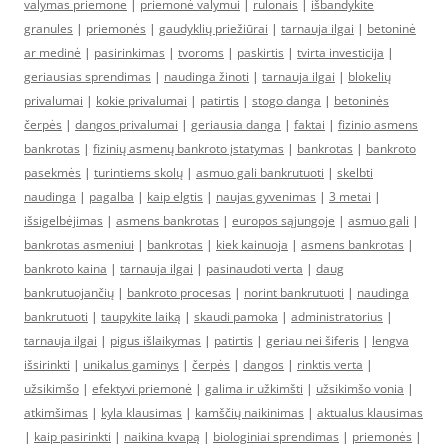
valymas priemone
|
priemonė valymui
|
rulonais
|
išbandykite
granules
|
priemonės
|
gaudyklių priežiūrai
|
tarnauja ilgai
|
betoninė
ar medinė
|
pasirinkimas
|
tvoroms
|
paskirtis
|
tvirta investicija
|
geriausias sprendimas
|
naudinga žinoti
|
tarnauja ilgai
|
blokelių
privalumai
|
kokie privalumai
|
patirtis
|
stogo danga
|
betoninės
čerpės
|
dangos privalumai
|
geriausia danga
|
faktai
|
fizinio asmens
bankrotas
|
fizinių asmenų bankroto įstatymas
|
bankrotas
|
bankroto
pasekmės
|
turintiems skolų
|
asmuo gali bankrutuoti
|
skelbti
naudinga
|
pagalba
|
kaip elgtis
|
naujas gyvenimas
|
3 metai
|
išsigelbėjimas
|
asmens bankrotas
|
europos sąjungoje
|
asmuo gali
|
bankrotas asmeniui
|
bankrotas
|
kiek kainuoja
|
asmens bankrotas
|
bankroto kaina
|
tarnauja ilgai
|
pasinaudoti verta
|
daug
bankrutuojančių
|
bankroto procesas
|
norint bankrutuoti
|
naudinga
bankrutuoti
|
taupykite laiką
|
skaudi pamoka
|
administratorius
|
tarnauja ilgai
|
pigus išlaikymas
|
patirtis
|
geriau nei šiferis
|
lengva
išsirinkti
|
unikalus gaminys
|
čerpės
|
dangos
|
rinktis verta
|
užsikimšo
|
efektyvi priemonė
|
galima ir užkimšti
|
užsikimšo vonia
|
atkimšimas
|
kyla klausimas
|
kamščių naikinimas
|
aktualus klausimas
|
kaip pasirinkti
|
naikina kvapą
|
biologiniai sprendimas
|
priemonės
|