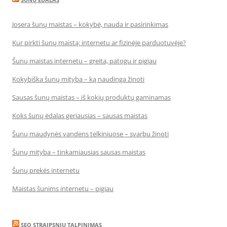
Josera šunų maistas – kokybė, nauda ir pasirinkimas
Kur pirkti šunų maistą: internetu ar fizinėje parduotuvėje?
Šunų maistas internetu – greita, patogu ir pigiau
Kokybiška šunų mityba – ką naudinga žinoti
Sausas šunų maistas – iš kokių produktų gaminamas
Koks šunų ėdalas geriausias – sausas maistas
Šunų maudynės vandens telkiniuose – svarbu žinoti
Šunų mityba – tinkamiausias sausas maistas
Šunų prekės internetu
Maistas šunims internetu – pigiau
SEO STRAIPSNIU TALPINIMAS