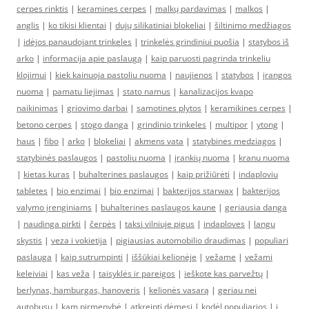
cerpes rinktis
|
keramines cerpes
|
malkų pardavimas
|
malkos
|
anglis
|
ko tikisi klientai
|
dujų silikatiniai blokeliai
|
šiltinimo medžiagos
|
idėjos panaudojant trinkeles
|
trinkelės grindiniui puošia
|
statybos iš
arko
|
informacija apie paslaugą
|
kaip paruosti pagrinda trinkeliu
klojimui
|
kiek kainuoja pastoliu nuoma
|
naujienos
|
statybos
|
įrangos
nuoma
|
pamatu liejimas
|
stato namus
|
kanalizacijos kvapo
naikinimas
|
griovimo darbai
|
samotines plytos
|
keramikines cerpes
|
betono cerpes
|
stogo danga
|
grindinio trinkeles
|
multipor
|
ytong
|
haus
|
fibo
|
arko
|
blokeliai
|
akmens vata
|
statybines medziagos
|
statybinės paslaugos
|
pastoliu nuoma
|
įrankių nuoma
|
kranu nuoma
|
kietas kuras
|
buhalterines paslaugos
|
kaip prižiūrėti
|
indaploviu
tabletes
|
bio enzimai
|
bio enzimai
|
bakterijos starwax
|
bakterijos
valymo įrenginiams
|
buhalterines paslaugos kaune
|
geriausia danga
|
naudinga pirkti
|
čerpės
|
taksi vilniuje pigus
|
indaploves
|
langu
skystis
|
veza i vokietija
|
pigiausias automobilio draudimas
|
populiari
paslauga
|
kaip sutrumpinti
|
iššūkiai kelionėje
|
vežame
|
vežami
keleiviai
|
kas veža
|
taisyklės ir pareigos
|
ieškote kas parvežtų
|
berlynas, hamburgas, hanoveris
|
kelionės vasarą
|
geriau nei
autobusu
|
kam pirmenybė
|
atkreipti dėmesį
|
kodėl populiarios
|
į