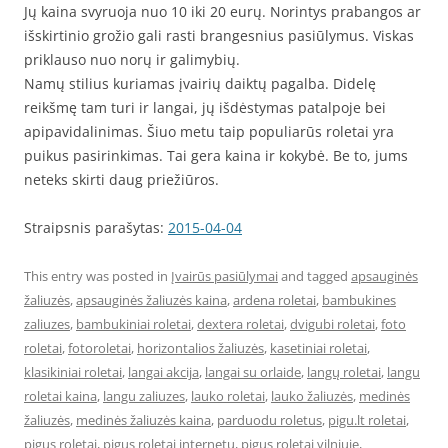
Jų kaina svyruoja nuo 10 iki 20 eurų. Norintys prabangos ar
išskirtinio grožio gali rasti brangesnius pasiūlymus. Viskas
priklauso nuo norų ir galimybių.
Namų stilius kuriamas įvairių daiktų pagalba. Didelę
reikšmę tam turi ir langai, jų išdėstymas patalpoje bei
apipavidalinimas. Šiuo metu taip populiarūs roletai yra
puikus pasirinkimas. Tai gera kaina ir kokybė. Be to, jums
neteks skirti daug priežiūros.
Straipsnis parašytas:
2015-04-04
This entry was posted in
Įvairūs pasiūlymai
and tagged
apsauginės
žaliuzės
,
apsauginės žaliuzės kaina
,
ardena roletai
,
bambukines
zaliuzes
,
bambukiniai roletai
,
dextera roletai
,
dvigubi roletai
,
foto
roletai
,
fotoroletai
,
horizontalios žaliuzės
,
kasetiniai roletai
,
klasikiniai roletai
,
langai akcija
,
langai su orlaide
,
langų roletai
,
langu
roletai kaina
,
langu zaliuzes
,
lauko roletai
,
lauko žaliuzės
,
medinės
žaliuzės
,
medinės žaliuzės kaina
,
parduodu roletus
,
pigu.lt roletai
,
pigus roletai
,
pigus roletai internetu
,
pigus roletai vilniuje
,