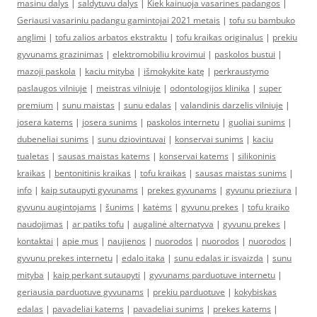
masinu dalys
|
saldytuvu dalys
|
Kiek kainuoja vasarines padangos
|
Geriausi vasariniu padangu gamintojai 2021 metais
|
tofu su bambuko
anglimi
|
tofu zalios arbatos ekstraktu
|
tofu kraikas originalus
|
prekiu
gyvunams grazinimas
|
elektromobiliu krovimui
|
paskolos bustui
|
mazoji paskola
|
kaciu mityba
|
išmokykite katę
|
perkraustymo
paslaugos vilniuje
|
meistras vilniuje
|
odontologijos klinika
|
super
premium
|
sunu maistas
|
sunu edalas
|
valandinis darzelis vilniuje
|
josera katems
|
josera sunims
|
paskolos internetu
|
guoliai sunims
|
dubeneliai sunims
|
sunu dziovintuvai
|
konservai sunims
|
kaciu
tualetas
|
sausas maistas katems
|
konservai katems
|
silikoninis
kraikas
|
bentonitinis kraikas
|
tofu kraikas
|
sausas maistas sunims
|
info
|
kaip sutaupyti gyvunams
|
prekes gyvunams
|
gyvunu prieziura
|
gyvunu augintojams
|
šunims
|
katėms
|
gyvunu prekes
|
tofu kraiko
naudojimas
|
ar patiks tofu
|
augalinė alternatyva
|
gyvunu prekes
|
kontaktai
|
apie mus
|
naujienos
|
nuorodos
|
nuorodos
|
nuorodos
|
gyvunu prekes internetu
|
edalo itaka
|
sunu edalas ir isvaizda
|
sunu
mityba
|
kaip perkant sutaupyti
|
gyvunams parduotuve internetu
|
geriausia parduotuve gyvunams
|
prekiu parduotuve
|
kokybiskas
edalas
|
pavadeliai katems
|
pavadeliai sunims
|
prekes katems
|