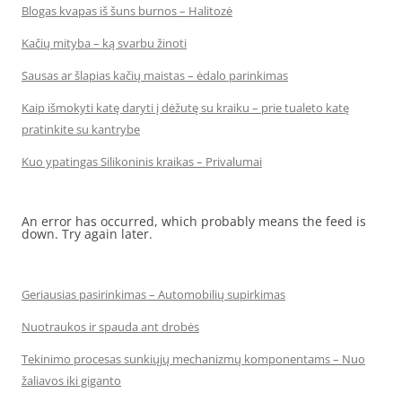
Blogas kvapas iš šuns burnos – Halitozė
Kačių mityba – ką svarbu žinoti
Sausas ar šlapias kačių maistas – ėdalo parinkimas
Kaip išmokyti katę daryti į dėžutę su kraiku – prie tualeto katę
pratinkite su kantrybe
Kuo ypatingas Silikoninis kraikas – Privalumai
An error has occurred, which probably means the feed is
down. Try again later.
Geriausias pasirinkimas – Automobilių supirkimas
Nuotraukos ir spauda ant drobės
Tekinimo procesas sunkiųjų mechanizmų komponentams – Nuo
žaliavos iki giganto