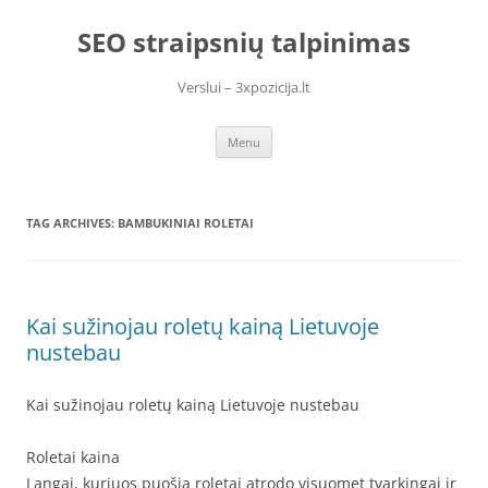
Skip
to
SEO straipsnių talpinimas
content
Verslui – 3xpozicija.lt
Menu
TAG ARCHIVES:
BAMBUKINIAI ROLETAI
Kai sužinojau roletų kainą Lietuvoje
nustebau
Kai sužinojau roletų kainą Lietuvoje nustebau
Roletai kaina
Langai, kuriuos puošia roletai atrodo visuomet tvarkingai ir