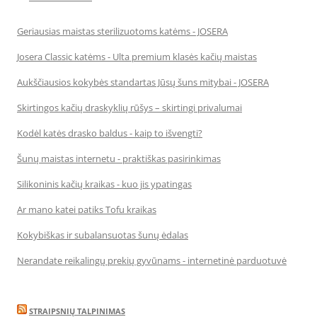
Geriausias maistas sterilizuotoms katėms - JOSERA
Josera Classic katėms - Ulta premium klasės kačių maistas
Aukščiausios kokybės standartas Jūsų šuns mitybai - JOSERA
Skirtingos kačių draskyklių rūšys – skirtingi privalumai
Kodėl katės drasko baldus - kaip to išvengti?
Šunų maistas internetu - praktiškas pasirinkimas
Silikoninis kačių kraikas - kuo jis ypatingas
Ar mano katei patiks Tofu kraikas
Kokybiškas ir subalansuotas šunų ėdalas
Nerandate reikalingų prekių gyvūnams - internetinė parduotuvė
STRAIPSNIŲ TALPINIMAS