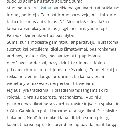
sudėjus galima nustatyti galutinę sumą.
Šiuo metu
roletai kaina
pateikiama gan įvairi. Tai priklauso
ir nuo gamintojo. Taip pat ir nuo pardavėjo, nes kai kurie
taiko didesnius antkainius. Dėl šios priežasties dažna
labiau apsimoka gaminius įsigyti tiesiai iš gamintojo.
Patraukli kaina tikrai bus pasiūlyta.
Suma, kurią mokėsite gamintojui ar pardavėjui nustatoma
tuomet, kai pateikiami tikslūs išmatavimai, pasirenkamas
audinys, roleto rūšis, mechanizmai ir papildomos
medžiagos ar darbai, pavyzdžiui, tvirtinimas. Kaina
priklauso ir nuo to, kiek jums reikės roletų. Tuomet, kai jų
reikia ne vienam langui ar durims, tai kaina vienam
vienetui yra mažesnė, nei perkant tik vienam.
Pigiausi yra tradiciniai ir plastikiniams langams skirti
roletai. Jie yra su paprastu mechanizmu. Audinių
pasirinkimas tikrai nėra skurdus. Rasite ir įvairių spalvų, ir
raštų. Gamintojo pateikiamame kataloge tikrai išsirinksite
tinkamus. Nebūtina mokėti labai didelių sumų pinigų,
kuomet norisi paprasto sprendimo apipavidalinant langą.