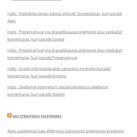
Įrašo „Plastikinių langų kainos Vilniuje“ komentaras, kurį parašė
Algis
Įrašo „Prezervatyvai yra draugiškiausia priemonė Jūsų sveikatai“
komentaras, kurį parašė Sargiai
Įrašo „Prezervatyvai yra draugiškiausia priemonė Jūsų sveikatai“
komentaras, kurį parašė Prezervatyvai
Įrašo „Svarbi informacija apie vairavimo mokyklą Auruda“
komentaras, kurį parašė Kristina
Įrašo „Skelbimai internete ir nauda patalpinus skelbimą“
komentaras, kurį parašė Robert
SEO STRAIPSNIU TALPINIMAS
Auto supirkimas kaip efektyvus transporto priemonės gyvavimo