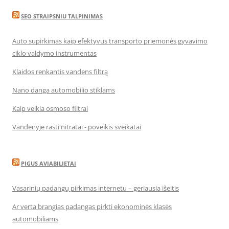
SEO STRAIPSNIU TALPINIMAS
Auto supirkimas kaip efektyvus transporto priemonės gyvavimo
ciklo valdymo instrumentas
Klaidos renkantis vandens filtrą
Nano danga automobilio stiklams
Kaip veikia osmoso filtrai
Vandenyje rasti nitratai - poveikis sveikatai
PIGUS AVIABILIETAI
Vasarinių padangų pirkimas internetu – geriausia išeitis
Ar verta brangias padangas pirkti ekonominės klasės
automobiliams