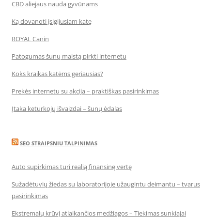
CBD aliejaus nauda gyvūnams
Ką dovanoti įsigijusiam katę
ROYAL Canin
Patogumas šunų maistą pirkti internetu
Koks kraikas katėms geriausias?
Prekės internetu su akcija – praktiškas pasirinkimas
Įtaka keturkojų išvaizdai – šunų ėdalas
SEO STRAIPSNIU TALPINIMAS
Auto supirkimas turi realią finansinę vertę
Sužadėtuvių žiedas su laboratorijoje užaugintu deimantu – tvarus
pasirinkimas
Ekstremalų krūvį atlaikančios medžiagos – Tiekimas sunkiajai