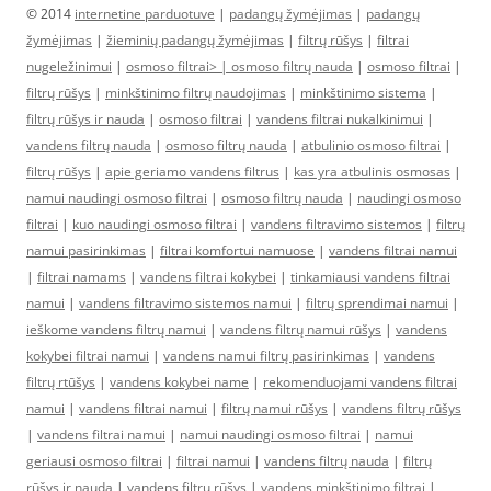
© 2014
internetine parduotuve
|
padangų žymėjimas
|
padangų
žymėjimas
|
žieminių padangų žymėjimas
|
filtrų rūšys
|
filtrai
nugeležinimui
|
osmoso filtrai> |
osmoso filtrų nauda
|
osmoso filtrai
|
filtrų rūšys
|
minkštinimo filtrų naudojimas
|
minkštinimo sistema
|
filtrų rūšys ir nauda
|
osmoso filtrai
|
vandens filtrai nukalkinimui
|
vandens filtrų nauda
|
osmoso filtrų nauda
|
atbulinio osmoso filtrai
|
filtrų rūšys
|
apie geriamo vandens filtrus
|
kas yra atbulinis osmosas
|
namui naudingi osmoso filtrai
|
osmoso filtrų nauda
|
naudingi osmoso
filtrai
|
kuo naudingi osmoso filtrai
|
vandens filtravimo sistemos
|
filtrų
namui pasirinkimas
|
filtrai komfortui namuose
|
vandens filtrai namui
|
filtrai namams
|
vandens filtrai kokybei
|
tinkamiausi vandens filtrai
namui
|
vandens filtravimo sistemos namui
|
filtrų sprendimai namui
|
ieškome vandens filtrų namui
|
vandens filtrų namui rūšys
|
vandens
kokybei filtrai namui
|
vandens namui filtrų pasirinkimas
|
vandens
filtrų rtūšys
|
vandens kokybei name
|
rekomenduojami vandens filtrai
namui
|
vandens filtrai namui
|
filtrų namui rūšys
|
vandens filtrų rūšys
|
vandens filtrai namui
|
namui naudingi osmoso filtrai
|
namui
geriausi osmoso filtrai
|
filtrai namui
|
vandens filtrų nauda
|
filtrų
rūšys ir nauda
|
vandens filtrų rūšys
|
vandens minkštinimo filtrai
|