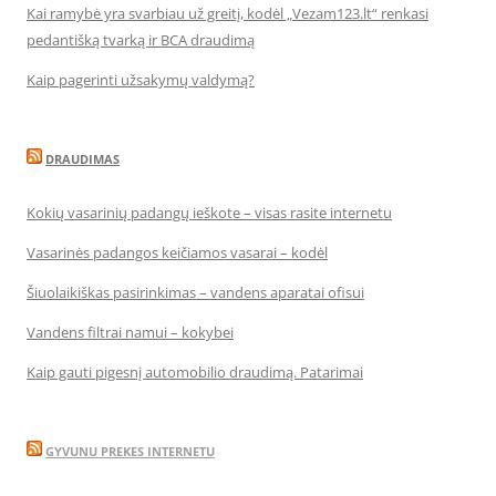
Kai ramybė yra svarbiau už greitį, kodėl „Vezam123.lt“ renkasi
pedantišką tvarką ir BCA draudimą
Kaip pagerinti užsakymų valdymą?
DRAUDIMAS
Kokių vasarinių padangų ieškote – visas rasite internetu
Vasarinės padangos keičiamos vasarai – kodėl
Šiuolaikiškas pasirinkimas – vandens aparatai ofisui
Vandens filtrai namui – kokybei
Kaip gauti pigesnį automobilio draudimą. Patarimai
GYVUNU PREKES INTERNETU