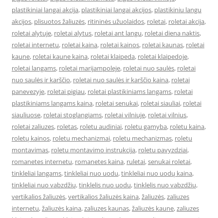
plastikiniai langai akcija
,
plastikiniai langai akcijos
,
plastikiniu langu
akcijos
,
plisuotos žaliuzės
,
ritininės užuolaidos
,
roletai
,
roletai akcija
,
roletai alytuje
,
roletai alytus
,
roletai ant langu
,
roletai diena naktis
,
roletai internetu
,
roletai kaina
,
roletai kainos
,
roletai kaunas
,
roletai
kaune
,
roletai kaune kaina
,
roletai klaipeda
,
roletai klaipedoje
,
roletai langams
,
roletai marijampoleje
,
roletai nuo saulės
,
roletai
nuo saulės ir karščio
,
roletai nuo saulės ir karščio kaina
,
roletai
panevezyje
,
roletai pigiau
,
roletai plastikiniams langams
,
roletai
plastikiniams langams kaina
,
roletai senukai
,
roletai siauliai
,
roletai
siauliuose
,
roletai stoglangiams
,
roletai vilniuje
,
roletai vilnius
,
roletai zaliuzes
,
roletas
,
roletu audiniai
,
roletu gamyba
,
roletu kaina
,
roletų kainos
,
roletu mechanizmai
,
roletu mechanizmas
,
roletu
montavimas
,
roletu montavimo instrukcija
,
roletu pavyzdziai
,
romanetes internetu
,
romanetes kaina
,
ruletai
,
senukai roletai
,
tinkleliai langams
,
tinkleliai nuo uodu
,
tinkleliai nuo uodų kaina
,
tinkleliai nuo vabzdžių
,
tinklelis nuo uodu
,
tinklelis nuo vabzdžių
,
vertikalios žaliuzės
,
vertikalios žaliuzės kaina
,
žaliuzės
,
zaliuzes
internetu
,
žaliuzės kaina
,
zaliuzes kaunas
,
žaliuzės kaune
,
zaliuzes