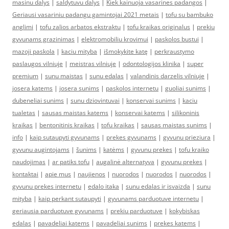
masinu dalys
|
saldytuvu dalys
|
Kiek kainuoja vasarines padangos
|
Geriausi vasariniu padangu gamintojai 2021 metais
|
tofu su bambuko
anglimi
|
tofu zalios arbatos ekstraktu
|
tofu kraikas originalus
|
prekiu
gyvunams grazinimas
|
elektromobiliu krovimui
|
paskolos bustui
|
mazoji paskola
|
kaciu mityba
|
išmokykite katę
|
perkraustymo
paslaugos vilniuje
|
meistras vilniuje
|
odontologijos klinika
|
super
premium
|
sunu maistas
|
sunu edalas
|
valandinis darzelis vilniuje
|
josera katems
|
josera sunims
|
paskolos internetu
|
guoliai sunims
|
dubeneliai sunims
|
sunu dziovintuvai
|
konservai sunims
|
kaciu
tualetas
|
sausas maistas katems
|
konservai katems
|
silikoninis
kraikas
|
bentonitinis kraikas
|
tofu kraikas
|
sausas maistas sunims
|
info
|
kaip sutaupyti gyvunams
|
prekes gyvunams
|
gyvunu prieziura
|
gyvunu augintojams
|
šunims
|
katėms
|
gyvunu prekes
|
tofu kraiko
naudojimas
|
ar patiks tofu
|
augalinė alternatyva
|
gyvunu prekes
|
kontaktai
|
apie mus
|
naujienos
|
nuorodos
|
nuorodos
|
nuorodos
|
gyvunu prekes internetu
|
edalo itaka
|
sunu edalas ir isvaizda
|
sunu
mityba
|
kaip perkant sutaupyti
|
gyvunams parduotuve internetu
|
geriausia parduotuve gyvunams
|
prekiu parduotuve
|
kokybiskas
edalas
|
pavadeliai katems
|
pavadeliai sunims
|
prekes katems
|