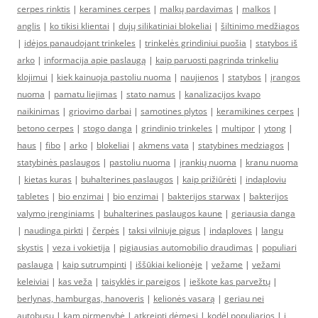
cerpes rinktis
|
keramines cerpes
|
malkų pardavimas
|
malkos
|
anglis
|
ko tikisi klientai
|
dujų silikatiniai blokeliai
|
šiltinimo medžiagos
|
idėjos panaudojant trinkeles
|
trinkelės grindiniui puošia
|
statybos iš
arko
|
informacija apie paslaugą
|
kaip paruosti pagrinda trinkeliu
klojimui
|
kiek kainuoja pastoliu nuoma
|
naujienos
|
statybos
|
įrangos
nuoma
|
pamatu liejimas
|
stato namus
|
kanalizacijos kvapo
naikinimas
|
griovimo darbai
|
samotines plytos
|
keramikines cerpes
|
betono cerpes
|
stogo danga
|
grindinio trinkeles
|
multipor
|
ytong
|
haus
|
fibo
|
arko
|
blokeliai
|
akmens vata
|
statybines medziagos
|
statybinės paslaugos
|
pastoliu nuoma
|
įrankių nuoma
|
kranu nuoma
|
kietas kuras
|
buhalterines paslaugos
|
kaip prižiūrėti
|
indaploviu
tabletes
|
bio enzimai
|
bio enzimai
|
bakterijos starwax
|
bakterijos
valymo įrenginiams
|
buhalterines paslaugos kaune
|
geriausia danga
|
naudinga pirkti
|
čerpės
|
taksi vilniuje pigus
|
indaploves
|
langu
skystis
|
veza i vokietija
|
pigiausias automobilio draudimas
|
populiari
paslauga
|
kaip sutrumpinti
|
iššūkiai kelionėje
|
vežame
|
vežami
keleiviai
|
kas veža
|
taisyklės ir pareigos
|
ieškote kas parvežtų
|
berlynas, hamburgas, hanoveris
|
kelionės vasarą
|
geriau nei
autobusu
|
kam pirmenybė
|
atkreipti dėmesį
|
kodėl populiarios
|
į