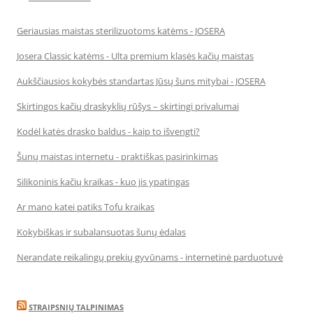
Geriausias maistas sterilizuotoms katėms - JOSERA
Josera Classic katėms - Ulta premium klasės kačių maistas
Aukščiausios kokybės standartas Jūsų šuns mitybai - JOSERA
Skirtingos kačių draskyklių rūšys – skirtingi privalumai
Kodėl katės drasko baldus - kaip to išvengti?
Šunų maistas internetu - praktiškas pasirinkimas
Silikoninis kačių kraikas - kuo jis ypatingas
Ar mano katei patiks Tofu kraikas
Kokybiškas ir subalansuotas šunų ėdalas
Nerandate reikalingų prekių gyvūnams - internetinė parduotuvė
STRAIPSNIŲ TALPINIMAS