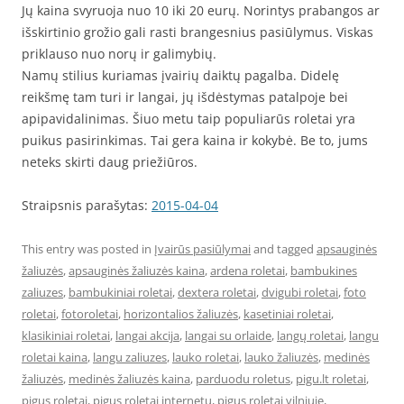
Jų kaina svyruoja nuo 10 iki 20 eurų. Norintys prabangos ar
išskirtinio grožio gali rasti brangesnius pasiūlymus. Viskas
priklauso nuo norų ir galimybių.
Namų stilius kuriamas įvairių daiktų pagalba. Didelę
reikšmę tam turi ir langai, jų išdėstymas patalpoje bei
apipavidalinimas. Šiuo metu taip populiarūs roletai yra
puikus pasirinkimas. Tai gera kaina ir kokybė. Be to, jums
neteks skirti daug priežiūros.
Straipsnis parašytas:
2015-04-04
This entry was posted in
Įvairūs pasiūlymai
and tagged
apsauginės
žaliuzės
,
apsauginės žaliuzės kaina
,
ardena roletai
,
bambukines
zaliuzes
,
bambukiniai roletai
,
dextera roletai
,
dvigubi roletai
,
foto
roletai
,
fotoroletai
,
horizontalios žaliuzės
,
kasetiniai roletai
,
klasikiniai roletai
,
langai akcija
,
langai su orlaide
,
langų roletai
,
langu
roletai kaina
,
langu zaliuzes
,
lauko roletai
,
lauko žaliuzės
,
medinės
žaliuzės
,
medinės žaliuzės kaina
,
parduodu roletus
,
pigu.lt roletai
,
pigus roletai
,
pigus roletai internetu
,
pigus roletai vilniuje
,