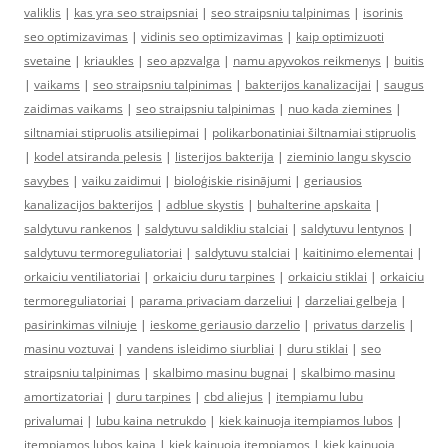
valiklis
|
kas yra seo straipsniai
|
seo straipsniu talpinimas
|
isorinis
seo optimizavimas
|
vidinis seo optimizavimas
|
kaip optimizuoti
svetaine
|
kriaukles
|
seo apzvalga
|
namu apyvokos reikmenys
|
buitis
|
vaikams
|
seo straipsniu talpinimas
|
bakterijos kanalizacijai
|
saugus
zaidimas vaikams
|
seo straipsniu talpinimas
|
nuo kada ziemines
|
siltnamiai stipruolis atsiliepimai
|
polikarbonatiniai šiltnamiai stipruolis
|
kodel atsiranda pelesis
|
listerijos bakterija
|
zieminio langu skyscio
savybes
|
vaiku zaidimui
|
bioloģiskie risinājumi
|
geriausios
kanalizacijos bakterijos
|
adblue skystis
|
buhalterine apskaita
|
saldytuvu rankenos
|
saldytuvu saldikliu stalciai
|
saldytuvu lentynos
|
saldytuvu termoreguliatoriai
|
saldytuvu stalciai
|
kaitinimo elementai
|
orkaiciu ventiliatoriai
|
orkaiciu duru tarpines
|
orkaiciu stiklai
|
orkaiciu
termoreguliatoriai
|
parama privaciam darzeliui
|
darzeliai gelbeja
|
pasirinkimas vilniuje
|
ieskome geriausio darzelio
|
privatus darzelis
|
masinu voztuvai
|
vandens isleidimo siurbliai
|
duru stiklai
|
seo
straipsniu talpinimas
|
skalbimo masinu bugnai
|
skalbimo masinu
amortizatoriai
|
duru tarpines
|
cbd aliejus
|
itempiamu lubu
privalumai
|
lubu kaina netrukdo
|
kiek kainuoja itempiamos lubos
|
itempiamos lubos kaina
|
kiek kainuoja itempiamos
|
kiek kainuoja