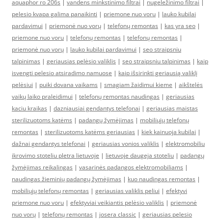
aquaphor ro 206s
|
vandens minkstinimo filtrai
|
nugeležinimo filtrai
|
pelesio kvapa galima panaikinti
|
priemone nuo voru
|
lauko kubilai
pardavimui
|
priemonė nuo vorų
|
telefonų remontas
|
kas yra seo
|
priemone nuo voru
|
telefonų remontas
|
telefonų remontas
|
priemonė nuo vorų
|
lauko kubilai pardavimui
|
seo straipsniu
talpinimas
|
geriausias pelėsio valiklis
|
seo straipsniu talpinimas
|
kaip
isvengti pelesio atsiradimo namuose
|
kaip išsirinkti geriausią valiklį
pelėsiui
|
puiki dovana vaikams
|
smagiam žaidimui kieme
|
aikštelės
vaikų laiko praleidimui
|
telefonų remontas naudingas
|
geriausias
kaciu kraikas
|
dazniausiai gendantys telefonai
|
geriausias maistas
sterilizuotoms katėms
|
padangų žymėjimas
|
mobiliųjų telefonų
remontas
|
sterilizuotoms katėms geriausias
|
kiek kainuoja kubilai
|
dažnai gendantys telefonai
|
geriausias vonios valiklis
|
elektromobiliu
ikrovimo stoteliu pletra lietuvoje
|
lietuvoje daugeja stoteliu
|
padangų
žymėjimas reikalingas
|
vasarinės padangos elektromobiliams
|
naudingas žieminių padangų žymėjimas
|
kuo naudingas remontas
|
mobiliųjų telefonų remontas
|
geriausias valiklis peliui
|
efektyvi
priemone nuo voru
|
efektyviai veikiantis pelėsio valiklis
|
priemonė
nuo vorų
|
telefonų remontas
|
josera classic
|
geriausias pelesio