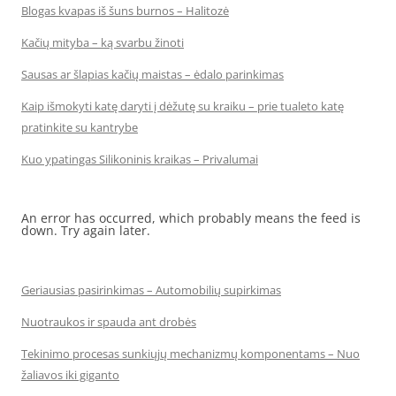
Blogas kvapas iš šuns burnos – Halitozė
Kačių mityba – ką svarbu žinoti
Sausas ar šlapias kačių maistas – ėdalo parinkimas
Kaip išmokyti katę daryti į dėžutę su kraiku – prie tualeto katę
pratinkite su kantrybe
Kuo ypatingas Silikoninis kraikas – Privalumai
An error has occurred, which probably means the feed is
down. Try again later.
Geriausias pasirinkimas – Automobilių supirkimas
Nuotraukos ir spauda ant drobės
Tekinimo procesas sunkiųjų mechanizmų komponentams – Nuo
žaliavos iki giganto