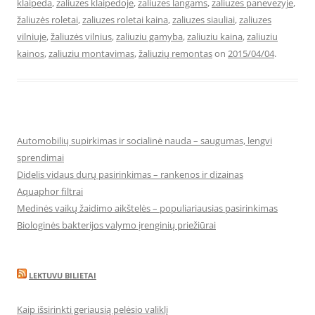
klaipeda
,
zaliuzes klaipedoje
,
zaliuzes langams
,
zaliuzes panevezyje
,
žaliuzės roletai
,
zaliuzes roletai kaina
,
zaliuzes siauliai
,
zaliuzes
vilniuje
,
žaliuzės vilnius
,
zaliuziu gamyba
,
zaliuziu kaina
,
zaliuziu
kainos
,
zaliuziu montavimas
,
žaliuzių remontas
on
2015/04/04
.
Automobilių supirkimas ir socialinė nauda – saugumas, lengvi
sprendimai
Didelis vidaus durų pasirinkimas – rankenos ir dizainas
Aquaphor filtrai
Medinės vaikų žaidimo aikštelės – populiariausias pasirinkimas
Biologinės bakterijos valymo įrenginių priežiūrai
LEKTUVU BILIETAI
Kaip išsirinkti geriausią pelėsio valiklį