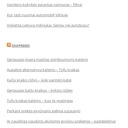
Vandens kokybės garantas namuose – filtrai
Kur rasti nuomai automobilį Vilniuje
Vokietija Lietuva mikriukai. Geriau nei autobusu?
ZOOPREKĖS
Geriausias Josera maistas sterilizuotoms katėms
Augalinė alternatyva katėms – Tofu kraikas
Kačių kraiko rūšys – kokį parinkti katei
Geriausias kačių kraikas – kokios rūšies
Tofu kraikas katėms – kuo jis ypatingas
Perkant prekes gyvūnams galima sutaupyti
Ar naudinga naudotis akcijomis gyvūnų prekėmis – pastebėjimai