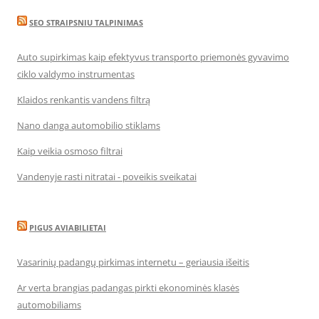
SEO STRAIPSNIU TALPINIMAS
Auto supirkimas kaip efektyvus transporto priemonės gyvavimo
ciklo valdymo instrumentas
Klaidos renkantis vandens filtrą
Nano danga automobilio stiklams
Kaip veikia osmoso filtrai
Vandenyje rasti nitratai - poveikis sveikatai
PIGUS AVIABILIETAI
Vasarinių padangų pirkimas internetu – geriausia išeitis
Ar verta brangias padangas pirkti ekonominės klasės
automobiliams