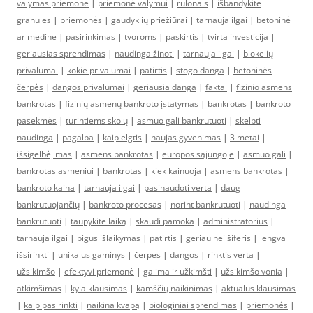
valymas priemone
|
priemonė valymui
|
rulonais
|
išbandykite
granules
|
priemonės
|
gaudyklių priežiūrai
|
tarnauja ilgai
|
betoninė
ar medinė
|
pasirinkimas
|
tvoroms
|
paskirtis
|
tvirta investicija
|
geriausias sprendimas
|
naudinga žinoti
|
tarnauja ilgai
|
blokelių
privalumai
|
kokie privalumai
|
patirtis
|
stogo danga
|
betoninės
čerpės
|
dangos privalumai
|
geriausia danga
|
faktai
|
fizinio asmens
bankrotas
|
fizinių asmenų bankroto įstatymas
|
bankrotas
|
bankroto
pasekmės
|
turintiems skolų
|
asmuo gali bankrutuoti
|
skelbti
naudinga
|
pagalba
|
kaip elgtis
|
naujas gyvenimas
|
3 metai
|
išsigelbėjimas
|
asmens bankrotas
|
europos sąjungoje
|
asmuo gali
|
bankrotas asmeniui
|
bankrotas
|
kiek kainuoja
|
asmens bankrotas
|
bankroto kaina
|
tarnauja ilgai
|
pasinaudoti verta
|
daug
bankrutuojančių
|
bankroto procesas
|
norint bankrutuoti
|
naudinga
bankrutuoti
|
taupykite laiką
|
skaudi pamoka
|
administratorius
|
tarnauja ilgai
|
pigus išlaikymas
|
patirtis
|
geriau nei šiferis
|
lengva
išsirinkti
|
unikalus gaminys
|
čerpės
|
dangos
|
rinktis verta
|
užsikimšo
|
efektyvi priemonė
|
galima ir užkimšti
|
užsikimšo vonia
|
atkimšimas
|
kyla klausimas
|
kamščių naikinimas
|
aktualus klausimas
|
kaip pasirinkti
|
naikina kvapą
|
biologiniai sprendimas
|
priemonės
|