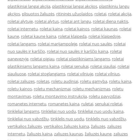
plastikiniai langai akcija
,
plastikiniai langai akcijos
,
plastikiniu langu
akcijos
,
plisuotos žaliuzės
,
ritininės užuolaidos
,
roletai
,
roletai akcija
,
roletai alytuje
,
roletai alytus
,
roletai ant langu
,
roletai diena naktis
,
roletai internetu
,
roletai kaina
,
roletai kainos
,
roletai kaunas
,
roletai
kaune
,
roletai kaune kaina
,
roletai klaipeda
,
roletai klaipedoje
,
roletai langams
,
roletai marijampoleje
,
roletai nuo saulės
,
roletai
nuo saulės ir karščio
,
roletai nuo saulės ir karščio kaina
,
roletai
panevezyje
,
roletai pigiau
,
roletai plastikiniams langams
,
roletai
plastikiniams langams kaina
,
roletai senukai
,
roletai siauliai
,
roletai
siauliuose
,
roletai stoglangiams
,
roletai vilniuje
,
roletai vilnius
,
roletai zaliuzes
,
roletas
,
roletu audiniai
,
roletu gamyba
,
roletu kaina
,
roletų kainos
,
roletu mechanizmai
,
roletu mechanizmas
,
roletu
montavimas
,
roletu montavimo instrukcija
,
roletu pavyzdziai
,
romanetes internetu
,
romanetes kaina
,
ruletai
,
senukai roletai
,
tinkleliai langams
,
tinkleliai nuo uodu
,
tinkleliai nuo uodų kaina
,
tinkleliai nuo vabzdžių
,
tinklelis nuo uodu
,
tinklelis nuo vabzdžių
,
vertikalios žaliuzės
,
vertikalios žaliuzės kaina
,
žaliuzės
,
zaliuzes
internetu
,
žaliuzės kaina
,
zaliuzes kaunas
,
žaliuzės kaune
,
zaliuzes