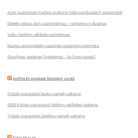
Auto supirkimas mažina praktinę riziką parduodant automobilį
Didelis vidaus durų pasirinkimas – rankenos ir dizainas
Vaikų žaidimo aikštelių surinkimas
Naujos automobilių vasarinės padangos internetu
Goodyear padangų žymėjimas – ką žymi naujas?
AIKŠTELĖS VAIKAMS ŽAIDIMUI LAUKE
5 būdų panaudoti lauko namelį vaikams
2026 6 būdų panaudoti žaidimų aikšteles vaikams
7 būdų panaudoti žaidimų namelį vaikams
ŠUNŲ ĖDALAS