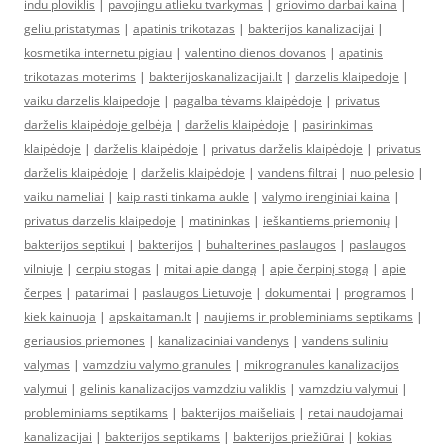
indu ploviklis
|
pavojingu atlieku tvarkymas
|
griovimo darbai kaina
|
geliu pristatymas
|
apatinis trikotazas
|
bakterijos kanalizacijai
|
kosmetika internetu pigiau
|
valentino dienos dovanos
|
apatinis
trikotazas moterims
|
bakterijoskanalizacijai.lt
|
darzelis klaipedoje
|
vaiku darzelis klaipedoje
|
pagalba tėvams klaipėdoje
|
privatus
darželis klaipėdoje gelbėja
|
darželis klaipėdoje
|
pasirinkimas
klaipėdoje
|
darželis klaipėdoje
|
privatus darželis klaipėdoje
|
privatus
darželis klaipėdoje
|
darželis klaipėdoje
|
vandens filtrai
|
nuo pelesio
|
vaiku nameliai
|
kaip rasti tinkama aukle
|
valymo irenginiai kaina
|
privatus darzelis klaipedoje
|
matininkas
|
ieškantiems priemonių
|
bakterijos septikui
|
bakterijos
|
buhalterines paslaugos
|
paslaugos
vilniuje
|
cerpiu stogas
|
mitai apie dangą
|
apie čerpinį stogą
|
apie
čerpes
|
patarimai
|
paslaugos Lietuvoje
|
dokumentai
|
programos
|
kiek kainuoja
|
apskaitaman.lt
|
naujiems ir probleminiams septikams
|
geriausios priemones
|
kanalizaciniai vandenys
|
vandens suliniu
valymas
|
vamzdziu valymo granules
|
mikrogranules kanalizacijos
valymui
|
gelinis kanalizacijos vamzdziu valiklis
|
vamzdziu valymui
|
probleminiams septikams
|
bakterijos maišeliais
|
retai naudojamai
kanalizacijai
|
bakterijos septikams
|
bakterijos priežiūrai
|
kokias