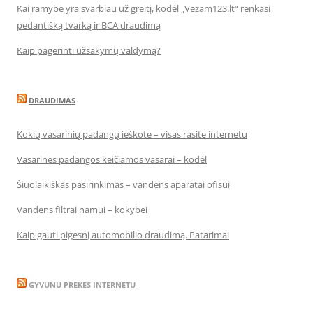
Kai ramybė yra svarbiau už greitį, kodėl „Vezam123.lt“ renkasi
pedantišką tvarką ir BCA draudimą
Kaip pagerinti užsakymų valdymą?
DRAUDIMAS
Kokių vasarinių padangų ieškote – visas rasite internetu
Vasarinės padangos keičiamos vasarai – kodėl
Šiuolaikiškas pasirinkimas – vandens aparatai ofisui
Vandens filtrai namui – kokybei
Kaip gauti pigesnį automobilio draudimą. Patarimai
GYVUNU PREKES INTERNETU