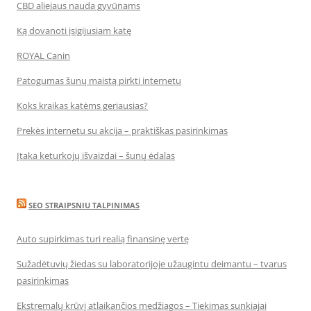
CBD aliejaus nauda gyvūnams
Ką dovanoti įsigijusiam katę
ROYAL Canin
Patogumas šunų maistą pirkti internetu
Koks kraikas katėms geriausias?
Prekės internetu su akcija – praktiškas pasirinkimas
Įtaka keturkojų išvaizdai – šunų ėdalas
SEO STRAIPSNIU TALPINIMAS
Auto supirkimas turi realią finansinę vertę
Sužadėtuvių žiedas su laboratorijoje užaugintu deimantu – tvarus
pasirinkimas
Ekstremalų krūvį atlaikančios medžiagos – Tiekimas sunkiajai