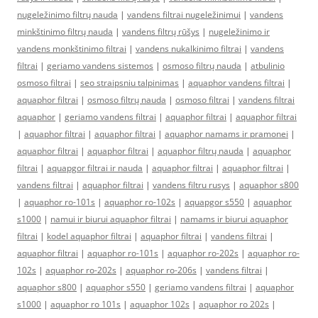
nugeležinimo filtrų nauda
|
vandens filtrai nugeležinimui
|
vandens
minkštinimo filtrų nauda
|
vandens filtrų rūšys
|
nugeležinimo ir
vandens monkštinimo filtrai
|
vandens nukalkinimo filtrai
|
vandens
filtrai
|
geriamo vandens sistemos
|
osmoso filtrų nauda
|
atbulinio
osmoso filtrai
|
seo straipsniu talpinimas
|
aquaphor vandens filtrai
|
aquaphor filtrai
|
osmoso filtrų nauda
|
osmoso filtrai
|
vandens filtrai
aquaphor
|
geriamo vandens filtrai
|
aquaphor filtrai
|
aquaphor filtrai
|
aquaphor filtrai
|
aquaphor filtrai
|
aquaphor namams ir pramonei
|
aquaphor filtrai
|
aquaphor filtrai
|
aquaphor filtrų nauda
|
aquaphor
filtrai
|
aquapgor filtrai ir nauda
|
aquaphor filtrai
|
aquaphor filtrai
|
vandens filtrai
|
aquaphor filtrai
|
vandens filtru rusys
|
aquaphor s800
|
aquaphor ro-101s
|
aquaphor ro-102s
|
aquapgor s550
|
aquaphor
s1000
|
namui ir biurui aquaphor filtrai
|
namams ir biurui aquaphor
filtrai
|
kodel aquaphor filtrai
|
aquaphor filtrai
|
vandens filtrai
|
aquaphor filtrai
|
aquaphor ro-101s
|
aquaphor ro-202s
|
aquaphor ro-
102s
|
aquaphor ro-202s
|
aquaphor ro-206s
|
vandens filtrai
|
aquaphor s800
|
aquaphor s550
|
geriamo vandens filtrai
|
aquaphor
s1000
|
aquaphor ro 101s
|
aquaphor 102s
|
aquaphor ro 202s
|