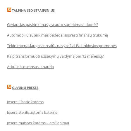
TALPINA SEO STRAIPSNIUS
Geriausias pasirinkimas yra auto supirkimas – kodėl?
Automobilių supirkimas padeda išspręsti finansų trūkumą
Tekinimo paslaugos ir realūs pavyzdžiai iš sunkiosios pramonės
Kaip transformuoti užsakymų valdymą per 12 mėnesių?
Atbulinis osmosas ir nauda
GUVŪNŲ PREKĖS
Josera Classic katėms
Josera sterilizuotoms katėms
Josera maistas katėms – atsiliepimai