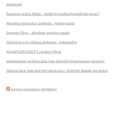
pramonei
Raudono aukso žiedai – kodėl jie traukia šiuolaikines poras?
Atbulinis osmosas ir paskirtis – Kokia nauda
Osmoso filtrų – atbulinio osmoso nauda
Išskirtinio vyrų stiliaus atributas – kaklaraištis
AQUAPHOR S550 P1 vandens filtrai
Vienkartiniai rankšluosčiai: kaip išsirinkti tinkamiausią variantą?
Geliniai lakai: kaip išsirinkti geriausią ir užtikrinti ilgalaikį rezultatą?
NAUJOS PADANGOS INTERNETU