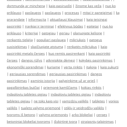
dortmundą ar mincheną
|
kaip pasiruošti
|
žinome kas veža
|
nuo ko
priklauso
|
paslaugos
|
paslaugos
|
procesas
|
mitai ir paneigimai
|
ką
prarandate
|
informacija
|
aktualiausi klausimai
|
kaip teisingai
pasirinkti
|
įrankiai ir terminai
|
efektyvus būdas
|
epitetai
|
nuo ko
priklauso
|
kriterijai
|
patogiau
|
geriau
|
planuojate kelionę
|
renkantis tiekėją
|
populiari paslauga
|
mikriukais
|
patogus
susisiekimas
|
skaičiuojate atstumą
|
renkatės mikriukus
|
kaip
pasirinkti metalo čerpes
|
kuo remtis pasirenkant
|
kaip pasirinkti
čerpes
|
dangos rūšys
|
atkreipkite dėmesį
|
kokybės pasirinkimas
|
ekonomiški sprendimai
|
kuriame
|
verta rinktis
|
įtakoja
|
kaip sukurti
|
geriausias sprendimas
|
geriausias pasirinkimas
|
dangos
pasirinkimas
|
gaminio istorija
|
palyginkime už ar prieš
|
pagalbininkas buičiai
|
priemonė kamščiams
|
kokias rinktis
|
indaploviu tabletes pigiau
|
indaploviu tabletes pigiau
|
indaploviu
tabletes pigiau
|
ne toks kaip visi
|
vamzdziu valiklis
|
tabletes
|
vonios
valiklis
|
tualeto valymo priemonė
|
stiklų ir veidrodžių valiklis
|
tvoroms iš betono
|
valymo priemonės
|
arko blokeliai
|
cerpes
|
betoniniai blokeliai tvoroms
|
išskirtinė tvora
|
straipsnių talpinimas
|