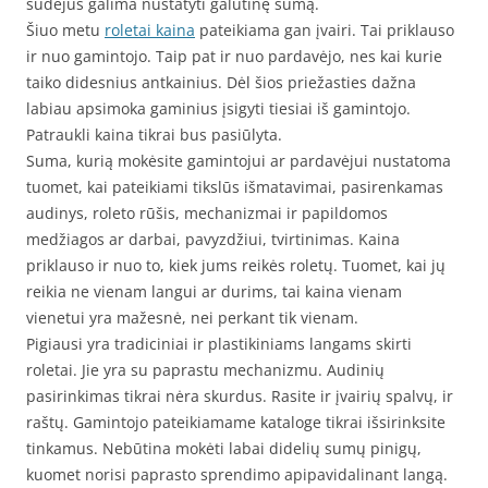
sudėjus galima nustatyti galutinę sumą.
Šiuo metu
roletai kaina
pateikiama gan įvairi. Tai priklauso
ir nuo gamintojo. Taip pat ir nuo pardavėjo, nes kai kurie
taiko didesnius antkainius. Dėl šios priežasties dažna
labiau apsimoka gaminius įsigyti tiesiai iš gamintojo.
Patraukli kaina tikrai bus pasiūlyta.
Suma, kurią mokėsite gamintojui ar pardavėjui nustatoma
tuomet, kai pateikiami tikslūs išmatavimai, pasirenkamas
audinys, roleto rūšis, mechanizmai ir papildomos
medžiagos ar darbai, pavyzdžiui, tvirtinimas. Kaina
priklauso ir nuo to, kiek jums reikės roletų. Tuomet, kai jų
reikia ne vienam langui ar durims, tai kaina vienam
vienetui yra mažesnė, nei perkant tik vienam.
Pigiausi yra tradiciniai ir plastikiniams langams skirti
roletai. Jie yra su paprastu mechanizmu. Audinių
pasirinkimas tikrai nėra skurdus. Rasite ir įvairių spalvų, ir
raštų. Gamintojo pateikiamame kataloge tikrai išsirinksite
tinkamus. Nebūtina mokėti labai didelių sumų pinigų,
kuomet norisi paprasto sprendimo apipavidalinant langą.