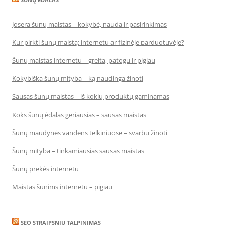
Josera šunų maistas – kokybė, nauda ir pasirinkimas
Kur pirkti šunų maistą: internetu ar fizinėje parduotuvėje?
Šunų maistas internetu – greita, patogu ir pigiau
Kokybiška šunų mityba – ką naudinga žinoti
Sausas šunų maistas – iš kokių produktų gaminamas
Koks šunų ėdalas geriausias – sausas maistas
Šunų maudynės vandens telkiniuose – svarbu žinoti
Šunų mityba – tinkamiausias sausas maistas
Šunų prekės internetu
Maistas šunims internetu – pigiau
SEO STRAIPSNIU TALPINIMAS