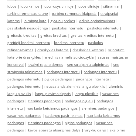
lubos
|
lubu kainos
|
lubu rusys vilniuje
|
lubos vilniuje
|
siltnamiai
|
turbinu remontas kaune
|
turbinu remontas klaipeda
|
straipsniai
katems
|
laiminga kate
|
gyvunu prekes
|
vidinis optimizavimas
|
pasiskolinti nesudėtinga
|
paskolos internetu
|
paskolos internetu
|
greitasis kreditas
|
greitas kreditas
|
greitas kreditas internetu
|
greitieji kreditai internetu
|
kreditas internetu
|
paskolos
refinansavimas
|
draskykles katems
|
draskykles katems
|
pripratinti
kate prie draskykles
|
medinis namelis su ciuozykla
|
sausas maistas ar
konservai
|
isvalyti tepalo demes
|
seo straipsniu talpinimas
|
seo
straipsniu talpinimas
|
padangos internetu
|
padangos internetu
|
padangos internetu
|
pigios padangos
|
padangos internetu
|
padangos internetu
|
neuzsalantis zieminis langu ploviklis
|
zieminis
langu ploviklis
|
langu plovimo skystis
|
langu ploviklis
|
vasarines
padangos
|
ziemines padangos
|
padangos pigiau
|
padangos
internetu
|
nuo kada keiciamos padangos
|
ziemines padangos
|
vasarines padangos
|
padangu pasirinkimas
|
nuo kada keiciamos
padangos
|
ziemines padangos
|
pigios padangos
|
vasarines
padangos
|
kavos aparatu atsargines dalys
|
viryklių dalys
|
skalbimo