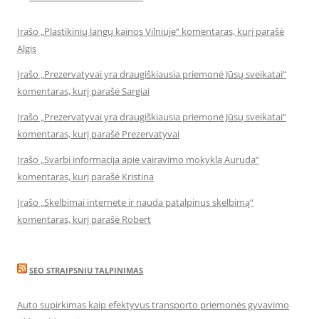
Įrašo „Plastikinių langų kainos Vilniuje“ komentaras, kurį parašė
Algis
Įrašo „Prezervatyvai yra draugiškiausia priemonė Jūsų sveikatai“
komentaras, kurį parašė Sargiai
Įrašo „Prezervatyvai yra draugiškiausia priemonė Jūsų sveikatai“
komentaras, kurį parašė Prezervatyvai
Įrašo „Svarbi informacija apie vairavimo mokyklą Auruda“
komentaras, kurį parašė Kristina
Įrašo „Skelbimai internete ir nauda patalpinus skelbimą“
komentaras, kurį parašė Robert
SEO STRAIPSNIU TALPINIMAS
Auto supirkimas kaip efektyvus transporto priemonės gyvavimo