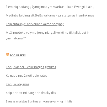
Žieminių padangų žymėjimas yra svarbus – kaip išvengti klaidų
Medinės žaidimų aikštelės vaikams – pristatymas ir surinkimas
Kaip sutaupyti aptveriant kaimo sodybą?
Maži nuotekų valymo įrenginiai gali veikti ne tik tyliai, bet ir
„nematomai‘‘?
ZOO PREKES
Kačių skiepai – vakcinacijos grafikas
Ką naudinga žinoti apie kates
Kačių auklėjimas
Kaip pripratinti katę prie draskyklės
Sausas maistas šunims ar konservai – ką rinktis