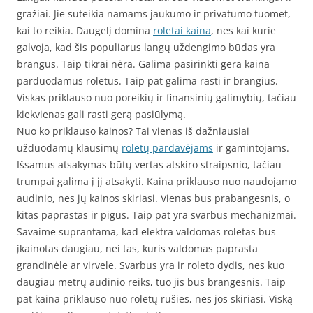
gražiai. Jie suteikia namams jaukumo ir privatumo tuomet,
kai to reikia. Daugelį domina
roletai kaina
, nes kai kurie
galvoja, kad šis populiarus langų uždengimo būdas yra
brangus. Taip tikrai nėra. Galima pasirinkti gera kaina
parduodamus roletus. Taip pat galima rasti ir brangius.
Viskas priklauso nuo poreikių ir finansinių galimybių, tačiau
kiekvienas gali rasti gerą pasiūlymą.
Nuo ko priklauso kainos? Tai vienas iš dažniausiai
užduodamų klausimų
roletų pardavėjams
ir gamintojams.
Išsamus atsakymas būtų vertas atskiro straipsnio, tačiau
trumpai galima į jį atsakyti. Kaina priklauso nuo naudojamo
audinio, nes jų kainos skiriasi. Vienas bus prabangesnis, o
kitas paprastas ir pigus. Taip pat yra svarbūs mechanizmai.
Savaime suprantama, kad elektra valdomas roletas bus
įkainotas daugiau, nei tas, kuris valdomas paprasta
grandinėle ar virvele. Svarbus yra ir roleto dydis, nes kuo
daugiau metrų audinio reiks, tuo jis bus brangesnis. Taip
pat kaina priklauso nuo roletų rūšies, nes jos skiriasi. Viską