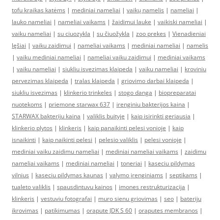
tofu kraikas katėms
|
mediniai nameliai
|
vaikų namelis
|
nameliai
|
lauko nameliai
|
nameliai vaikams
|
žaidimui lauke
|
vaikiski nameliai
|
vaiku nameliai
|
su ciuozykla
|
su čiuožykla
|
zoo prekes
|
Vienadieniai
lęšiai
|
vaiku zaidimui
|
nameliai vaikams
|
mediniai nameliai
|
namelis
|
vaiku mediniai nameliai
|
nameliai vaiku zaidimui
|
mediniai vaikams
|
vaiku nameliai
|
siukliu isvezimas klaipeda
|
vaiku nameliai
|
kroviniu
pervezimas klaipeda
|
tralas klaipeda
|
griovimo darbai klaipeda
|
siukliu isvezimas
|
klinkerio trinkeles
|
stogo danga
|
biopreparatai
nuotekoms
|
priemone starwax 637
|
irenginiu bakterijos kaina
|
STARWAX bakteriju kaina
|
valiklis buityje
|
kaip isirinkti geriausia
|
klinkerio plytos
|
klinkeris
|
kaip panaikinti pelesi vonioje
|
kaip
isnaikinti
|
kaip naikinti pelesi
|
pelesio valiklis
|
pelesi vonioje
|
mediniai vaiku zaidimu nameliai
|
mediniai nameliai vaikams
|
zaidimu
nameliai vaikams
|
mediniai nameliai
|
toneriai
|
kaseciu pildymas
vilnius
|
kaseciu pildymas kaunas
|
valymo įrenginiams
|
septikams
|
tualeto valiklis
|
spausdintuvu kainos
|
imones restrukturizacija
|
klinkeris
|
vestuviu fotografai
|
muro sienu griovimas
|
seo
|
bateriju
ikrovimas
|
patikimumas
|
orapute JDK S 60
|
oraputes membranos
|