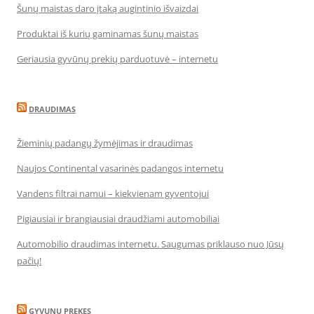
Šunų maistas daro įtaką augintinio išvaizdai
Produktai iš kurių gaminamas šunų maistas
Geriausia gyvūnų prekių parduotuvė – internetu
DRAUDIMAS
Žieminių padangų žymėjimas ir draudimas
Naujos Continental vasarinės padangos internetu
Vandens filtrai namui – kiekvienam gyventojui
Pigiausiai ir brangiausiai draudžiami automobiliai
Automobilio draudimas internetu. Saugumas priklauso nuo Jūsų
pačių!
GYVUNU PREKES