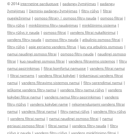
© 2014
internetine parduotuve
|
padangų žymėjimas
|
padangų
žymėjimas
|
žieminių padangų žymėjimas
|
filtrų rūšys
|
filtrai
nugeležinimui
|
osmoso filtrai> |
osmoso filtrų nauda
|
osmoso filtrai
|
filtrų rūšys
|
minkštinimo filtrų naudojimas
|
minkštinimo sistema
|
filtrų rūšys ir nauda
|
osmoso filtrai
|
vandens filtrai nukalkinimui
|
vandens filtrų nauda
|
osmoso filtrų nauda
|
atbulinio osmoso filtrai
|
filtrų rūšys
|
apie geriamo vandens filtrus
|
kas yra atbulinis osmosas
|
namui naudingi osmoso filtrai
|
osmoso filtrų nauda
|
naudingi osmoso
filtrai
|
kuo naudingi osmoso filtrai
|
vandens filtravimo sistemos
|
filtrų
namui pasirinkimas
|
filtrai komfortui namuose
|
vandens filtrai namui
|
filtrai namams
|
vandens filtrai kokybei
|
tinkamiausi vandens filtrai
namui
|
vandens filtravimo sistemos namui
|
filtrų sprendimai namui
|
ieškome vandens filtrų namui
|
vandens filtrų namui rūšys
|
vandens
kokybei filtrai namui
|
vandens namui filtrų pasirinkimas
|
vandens
filtrų rtūšys
|
vandens kokybei name
|
rekomenduojami vandens filtrai
namui
|
vandens filtrai namui
|
filtrų namui rūšys
|
vandens filtrų rūšys
|
vandens filtrai namui
|
namui naudingi osmoso filtrai
|
namui
geriausi osmoso filtrai
|
filtrai namui
|
vandens filtrų nauda
|
filtrų
rūšys ir nauda
|
vandens filtrų rūšys
|
vandens minkštinimo filtrai
|