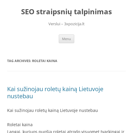
Skip
to
SEO straipsnių talpinimas
content
Verslui – 3xpozicija.lt
Menu
TAG ARCHIVES:
ROLETAI KAINA
Kai sužinojau roletų kainą Lietuvoje
nustebau
Kai sužinojau roletų kainą Lietuvoje nustebau
Roletai kaina
Langai, kuriuos puošia roletai atrodo visuomet tvarkingai ir