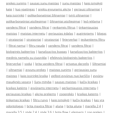
prekes sunims
|
sausas sunu maistas
|
sunu maistas
|
kaip ismokyti
kate
|
kuo ypatingas
|
prekiu gyvunams akcija
|
geriausi siltnamiai
|
kaip issirinkti
|
polikarbonatiniai šiltnamiai
|
tvirti siltnamiai
|
polikarbonatiniai atsiliepimai
|
šiltnamiai atsiliepimai
|
led reklama
|
vandens filtrai
|
vandens filtrai
|
renkamės filtrus
|
tinkamiausias
maistas
|
maistas internetu
|
geriausias ėdalas
|
augintojams
|
blogas
|
straipsniai
|
straipsniai
|
straipsniai
|
fejerverkai
|
ieskantiems filtru
|
filtrai namui
|
filtru nauda
|
vandens filtrai
|
vandens filtrai
|
biologinės bakterijos
|
kanalizacijos kvapas
|
kanalizacijos bakterijos
|
medinis namelis su ciuozykla
|
efektyvio biologinės bakterijos
|
fejerverkai
|
sodui
|
brita vandens filtrai
|
privatus darzelis
|
šiltnamiai
|
siltnamiai
|
gyvunu prekes
|
maistas sunims
|
geriausias sunu
maistas
|
kaip issirinkti kraika
|
gelbsti gyvūnus nuo karščio
|
gyvūnų
maudynės vasarą
|
šunų mityba
|
sausas maistas
|
kačių kraikas
|
kraikas katėms
|
gyvūnams internetu
|
perkamiausios internetu
|
geriausias kraikas
|
akcija prekems
|
zooprekės
|
kraikas katems
|
tinkamas kraikas
|
filtru rusys
|
kaip ismokyti
|
kačių kraikas
|
kas yra
odontologas
|
brita maxtra filtrai
|
aluna
|
brita aluna
|
marella 2,4
|
marella 3,5
|
style 2,4
|
style 3,6
|
brita flow
|
elemaris
|
zoo prekes
|