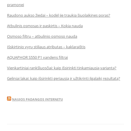
pramonei
Raudono aukso žiedai – kodėl jie traukia šiuolaikines poras?
Atbulinis osmosas ir paskirtis – Kokia nauda
Osmoso filtrų – atbulinio osmoso nauda
Išskirtinio vyrų stiliaus atributas – kaklaraištis
AQUAPHOR S550 P1 vandens filtrai
Vienkartiniai rankšluosčiai: kaip išsirinkti tinkamiausią variantą?
Geliniai lakai: kaip išsirinkti geriausią ir užtikrinti ilgalaikį rezultatą?
NAUJOS PADANGOS INTERNETU