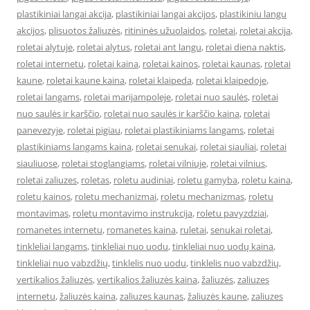
plastikiniai langai akcija
,
plastikiniai langai akcijos
,
plastikiniu langu
akcijos
,
plisuotos žaliuzės
,
ritininės užuolaidos
,
roletai
,
roletai akcija
,
roletai alytuje
,
roletai alytus
,
roletai ant langu
,
roletai diena naktis
,
roletai internetu
,
roletai kaina
,
roletai kainos
,
roletai kaunas
,
roletai
kaune
,
roletai kaune kaina
,
roletai klaipeda
,
roletai klaipedoje
,
roletai langams
,
roletai marijampoleje
,
roletai nuo saulės
,
roletai
nuo saulės ir karščio
,
roletai nuo saulės ir karščio kaina
,
roletai
panevezyje
,
roletai pigiau
,
roletai plastikiniams langams
,
roletai
plastikiniams langams kaina
,
roletai senukai
,
roletai siauliai
,
roletai
siauliuose
,
roletai stoglangiams
,
roletai vilniuje
,
roletai vilnius
,
roletai zaliuzes
,
roletas
,
roletu audiniai
,
roletu gamyba
,
roletu kaina
,
roletų kainos
,
roletu mechanizmai
,
roletu mechanizmas
,
roletu
montavimas
,
roletu montavimo instrukcija
,
roletu pavyzdziai
,
romanetes internetu
,
romanetes kaina
,
ruletai
,
senukai roletai
,
tinkleliai langams
,
tinkleliai nuo uodu
,
tinkleliai nuo uodų kaina
,
tinkleliai nuo vabzdžių
,
tinklelis nuo uodu
,
tinklelis nuo vabzdžių
,
vertikalios žaliuzės
,
vertikalios žaliuzės kaina
,
žaliuzės
,
zaliuzes
internetu
,
žaliuzės kaina
,
zaliuzes kaunas
,
žaliuzės kaune
,
zaliuzes