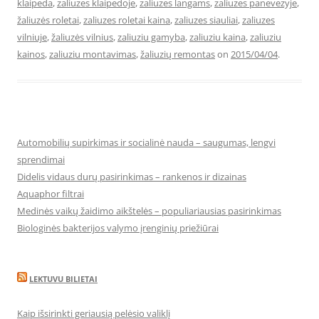
klaipeda
,
zaliuzes klaipedoje
,
zaliuzes langams
,
zaliuzes panevezyje
,
žaliuzės roletai
,
zaliuzes roletai kaina
,
zaliuzes siauliai
,
zaliuzes
vilniuje
,
žaliuzės vilnius
,
zaliuziu gamyba
,
zaliuziu kaina
,
zaliuziu
kainos
,
zaliuziu montavimas
,
žaliuzių remontas
on
2015/04/04
.
Automobilių supirkimas ir socialinė nauda – saugumas, lengvi
sprendimai
Didelis vidaus durų pasirinkimas – rankenos ir dizainas
Aquaphor filtrai
Medinės vaikų žaidimo aikštelės – populiariausias pasirinkimas
Biologinės bakterijos valymo įrenginių priežiūrai
LEKTUVU BILIETAI
Kaip išsirinkti geriausią pelėsio valiklį