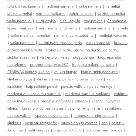
tofu kraikas katėms
|
mediniai nameliai
|
vaikų namelis
|
nameliai
|
lauko nameliai
|
nameliai vaikams
|
žaidimui lauke
|
vaikiski nameliai
|
vaiku nameliai
|
su ciuozykla
|
su čiuožykla
|
zoo prekes
|
Vienadieniai
lęšiai
|
vaiku zaidimui
|
nameliai vaikams
|
mediniai nameliai
|
namelis
|
vaiku mediniai nameliai
|
nameliai vaiku zaidimui
|
mediniai vaikams
|
vaiku nameliai
|
siukliu isvezimas klaipeda
|
vaiku nameliai
|
kroviniu
pervezimas klaipeda
|
tralas klaipeda
|
griovimo darbai klaipeda
|
siukliu isvezimas
|
klinkerio trinkeles
|
stogo danga
|
biopreparatai
nuotekoms
|
priemone starwax 637
|
irenginiu bakterijos kaina
|
STARWAX bakteriju kaina
|
valiklis buityje
|
kaip isirinkti geriausia
|
klinkerio plytos
|
klinkeris
|
kaip panaikinti pelesi vonioje
|
kaip
isnaikinti
|
kaip naikinti pelesi
|
pelesio valiklis
|
pelesi vonioje
|
mediniai vaiku zaidimu nameliai
|
mediniai nameliai vaikams
|
zaidimu
nameliai vaikams
|
mediniai nameliai
|
toneriai
|
kaseciu pildymas
vilnius
|
kaseciu pildymas kaunas
|
valymo įrenginiams
|
septikams
|
tualeto valiklis
|
spausdintuvu kainos
|
imones restrukturizacija
|
klinkeris
|
vestuviu fotografai
|
muro sienu griovimas
|
seo
|
bateriju
ikrovimas
|
patikimumas
|
orapute JDK S 60
|
oraputes membranos
|