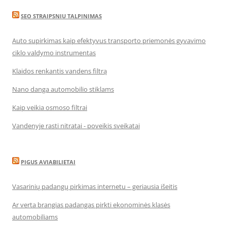
SEO STRAIPSNIU TALPINIMAS
Auto supirkimas kaip efektyvus transporto priemonės gyvavimo
ciklo valdymo instrumentas
Klaidos renkantis vandens filtrą
Nano danga automobilio stiklams
Kaip veikia osmoso filtrai
Vandenyje rasti nitratai - poveikis sveikatai
PIGUS AVIABILIETAI
Vasarinių padangų pirkimas internetu – geriausia išeitis
Ar verta brangias padangas pirkti ekonominės klasės
automobiliams