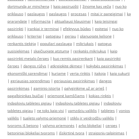
dortmundą ar mincheną
|
kaip pasiruošti
|
žinome kas veža
|
nuo ko
priklauso
|
paslaugos
|
paslaugos
|
procesas
|
mitai ir paneigimai
|
ką
prarandate
|
informacija
|
aktualiausi klausimai
|
kaip teisingai
pasirinkti
|
įrankiai ir terminai
|
efektyvus būdas
|
epitetai
|
nuo ko
priklauso
|
kriterijai
|
patogiau
|
geriau
|
planuojate kelionę
|
renkantis tiekėją
|
populiari paslauga
|
mikriukais
|
patogus
susisiekimas
|
skaičiuojate atstumą
|
renkatės mikriukus
|
kaip
pasirinkti metalo čerpes
|
kuo remtis pasirenkant
|
kaip pasirinkti
čerpes
|
dangos rūšys
|
atkreipkite dėmesį
|
kokybės pasirinkimas
|
ekonomiški sprendimai
|
kuriame
|
verta rinktis
|
įtakoja
|
kaip sukurti
|
geriausias sprendimas
|
geriausias pasirinkimas
|
dangos
pasirinkimas
|
gaminio istorija
|
palyginkime už ar prieš
|
pagalbininkas buičiai
|
priemonė kamščiams
|
kokias rinktis
|
indaploviu tabletes pigiau
|
indaploviu tabletes pigiau
|
indaploviu
tabletes pigiau
|
ne toks kaip visi
|
vamzdziu valiklis
|
tabletes
|
vonios
valiklis
|
tualeto valymo priemonė
|
stiklų ir veidrodžių valiklis
|
tvoroms iš betono
|
valymo priemonės
|
arko blokeliai
|
cerpes
|
betoniniai blokeliai tvoroms
|
išskirtinė tvora
|
straipsnių talpinimas
|