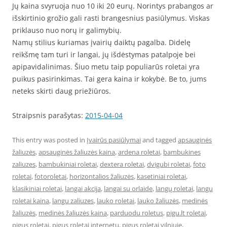
Jų kaina svyruoja nuo 10 iki 20 eurų. Norintys prabangos ar
išskirtinio grožio gali rasti brangesnius pasiūlymus. Viskas
priklauso nuo norų ir galimybių.
Namų stilius kuriamas įvairių daiktų pagalba. Didelę
reikšmę tam turi ir langai, jų išdėstymas patalpoje bei
apipavidalinimas. Šiuo metu taip populiarūs roletai yra
puikus pasirinkimas. Tai gera kaina ir kokybė. Be to, jums
neteks skirti daug priežiūros.
Straipsnis parašytas:
2015-04-04
This entry was posted in
Įvairūs pasiūlymai
and tagged
apsauginės
žaliuzės
,
apsauginės žaliuzės kaina
,
ardena roletai
,
bambukines
zaliuzes
,
bambukiniai roletai
,
dextera roletai
,
dvigubi roletai
,
foto
roletai
,
fotoroletai
,
horizontalios žaliuzės
,
kasetiniai roletai
,
klasikiniai roletai
,
langai akcija
,
langai su orlaide
,
langų roletai
,
langu
roletai kaina
,
langu zaliuzes
,
lauko roletai
,
lauko žaliuzės
,
medinės
žaliuzės
,
medinės žaliuzės kaina
,
parduodu roletus
,
pigu.lt roletai
,
pigus roletai
,
pigus roletai internetu
,
pigus roletai vilniuje
,