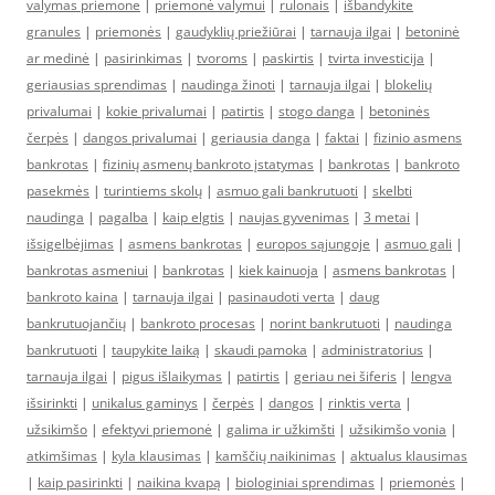
valymas priemone
|
priemonė valymui
|
rulonais
|
išbandykite
granules
|
priemonės
|
gaudyklių priežiūrai
|
tarnauja ilgai
|
betoninė
ar medinė
|
pasirinkimas
|
tvoroms
|
paskirtis
|
tvirta investicija
|
geriausias sprendimas
|
naudinga žinoti
|
tarnauja ilgai
|
blokelių
privalumai
|
kokie privalumai
|
patirtis
|
stogo danga
|
betoninės
čerpės
|
dangos privalumai
|
geriausia danga
|
faktai
|
fizinio asmens
bankrotas
|
fizinių asmenų bankroto įstatymas
|
bankrotas
|
bankroto
pasekmės
|
turintiems skolų
|
asmuo gali bankrutuoti
|
skelbti
naudinga
|
pagalba
|
kaip elgtis
|
naujas gyvenimas
|
3 metai
|
išsigelbėjimas
|
asmens bankrotas
|
europos sąjungoje
|
asmuo gali
|
bankrotas asmeniui
|
bankrotas
|
kiek kainuoja
|
asmens bankrotas
|
bankroto kaina
|
tarnauja ilgai
|
pasinaudoti verta
|
daug
bankrutuojančių
|
bankroto procesas
|
norint bankrutuoti
|
naudinga
bankrutuoti
|
taupykite laiką
|
skaudi pamoka
|
administratorius
|
tarnauja ilgai
|
pigus išlaikymas
|
patirtis
|
geriau nei šiferis
|
lengva
išsirinkti
|
unikalus gaminys
|
čerpės
|
dangos
|
rinktis verta
|
užsikimšo
|
efektyvi priemonė
|
galima ir užkimšti
|
užsikimšo vonia
|
atkimšimas
|
kyla klausimas
|
kamščių naikinimas
|
aktualus klausimas
|
kaip pasirinkti
|
naikina kvapą
|
biologiniai sprendimas
|
priemonės
|