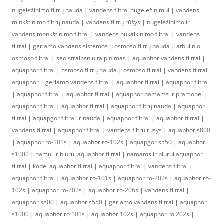
nugeležinimo filtrų nauda
|
vandens filtrai nugeležinimui
|
vandens
minkštinimo filtrų nauda
|
vandens filtrų rūšys
|
nugeležinimo ir
vandens monkštinimo filtrai
|
vandens nukalkinimo filtrai
|
vandens
filtrai
|
geriamo vandens sistemos
|
osmoso filtrų nauda
|
atbulinio
osmoso filtrai
|
seo straipsniu talpinimas
|
aquaphor vandens filtrai
|
aquaphor filtrai
|
osmoso filtrų nauda
|
osmoso filtrai
|
vandens filtrai
aquaphor
|
geriamo vandens filtrai
|
aquaphor filtrai
|
aquaphor filtrai
|
aquaphor filtrai
|
aquaphor filtrai
|
aquaphor namams ir pramonei
|
aquaphor filtrai
|
aquaphor filtrai
|
aquaphor filtrų nauda
|
aquaphor
filtrai
|
aquapgor filtrai ir nauda
|
aquaphor filtrai
|
aquaphor filtrai
|
vandens filtrai
|
aquaphor filtrai
|
vandens filtru rusys
|
aquaphor s800
|
aquaphor ro-101s
|
aquaphor ro-102s
|
aquapgor s550
|
aquaphor
s1000
|
namui ir biurui aquaphor filtrai
|
namams ir biurui aquaphor
filtrai
|
kodel aquaphor filtrai
|
aquaphor filtrai
|
vandens filtrai
|
aquaphor filtrai
|
aquaphor ro-101s
|
aquaphor ro-202s
|
aquaphor ro-
102s
|
aquaphor ro-202s
|
aquaphor ro-206s
|
vandens filtrai
|
aquaphor s800
|
aquaphor s550
|
geriamo vandens filtrai
|
aquaphor
s1000
|
aquaphor ro 101s
|
aquaphor 102s
|
aquaphor ro 202s
|