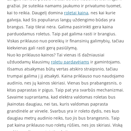
gražiai. Jie suteikia namams jaukumo ir privatumo tuomet,
kai to reikia. Daugelį domina
roletai kaina
, nes kai kurie
galvoja, kad šis populiarus langų uždengimo būdas yra
brangus. Taip tikrai nėra. Galima pasirinkti gera kaina
parduodamus roletus. Taip pat galima rasti ir brangius.
Viskas priklauso nuo poreikių ir finansinių galimybių, tačiau
kiekvienas gali rasti gerą pasiūlymą.
Nuo ko priklauso kainos? Tai vienas iš dažniausiai
užduodamų klausimų
roletų pardavėjams
ir gamintojams.
Išsamus atsakymas būtų vertas atskiro straipsnio, tačiau
trumpai galima į jį atsakyti. Kaina priklauso nuo naudojamo
audinio, nes jų kainos skiriasi. Vienas bus prabangesnis, o
kitas paprastas ir pigus. Taip pat yra svarbūs mechanizmai.
Savaime suprantama, kad elektra valdomas roletas bus
įkainotas daugiau, nei tas, kuris valdomas paprasta
grandinėle ar virvele. Svarbus yra ir roleto dydis, nes kuo
daugiau metrų audinio reiks, tuo jis bus brangesnis. Taip
pat kaina priklauso nuo roletų rūšies, nes jos skiriasi. Viską