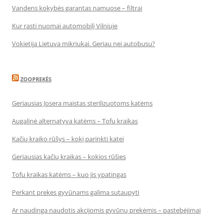
Vandens kokybės garantas namuose – filtrai
Kur rasti nuomai automobilį Vilniuje
Vokietija Lietuva mikriukai. Geriau nei autobusu?
ZOOPREKĖS
Geriausias Josera maistas sterilizuotoms katėms
Augalinė alternatyva katėms – Tofu kraikas
Kačių kraiko rūšys – kokį parinkti katei
Geriausias kačių kraikas – kokios rūšies
Tofu kraikas katėms – kuo jis ypatingas
Perkant prekes gyvūnams galima sutaupyti
Ar naudinga naudotis akcijomis gyvūnų prekėmis – pastebėjimai