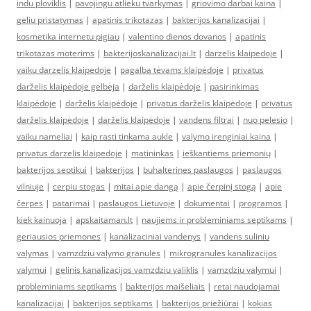
indu ploviklis
|
pavojingu atlieku tvarkymas
|
griovimo darbai kaina
|
geliu pristatymas
|
apatinis trikotazas
|
bakterijos kanalizacijai
|
kosmetika internetu pigiau
|
valentino dienos dovanos
|
apatinis
trikotazas moterims
|
bakterijoskanalizacijai.lt
|
darzelis klaipedoje
|
vaiku darzelis klaipedoje
|
pagalba tėvams klaipėdoje
|
privatus
darželis klaipėdoje gelbėja
|
darželis klaipėdoje
|
pasirinkimas
klaipėdoje
|
darželis klaipėdoje
|
privatus darželis klaipėdoje
|
privatus
darželis klaipėdoje
|
darželis klaipėdoje
|
vandens filtrai
|
nuo pelesio
|
vaiku nameliai
|
kaip rasti tinkama aukle
|
valymo irenginiai kaina
|
privatus darzelis klaipedoje
|
matininkas
|
ieškantiems priemonių
|
bakterijos septikui
|
bakterijos
|
buhalterines paslaugos
|
paslaugos
vilniuje
|
cerpiu stogas
|
mitai apie dangą
|
apie čerpinį stogą
|
apie
čerpes
|
patarimai
|
paslaugos Lietuvoje
|
dokumentai
|
programos
|
kiek kainuoja
|
apskaitaman.lt
|
naujiems ir probleminiams septikams
|
geriausios priemones
|
kanalizaciniai vandenys
|
vandens suliniu
valymas
|
vamzdziu valymo granules
|
mikrogranules kanalizacijos
valymui
|
gelinis kanalizacijos vamzdziu valiklis
|
vamzdziu valymui
|
probleminiams septikams
|
bakterijos maišeliais
|
retai naudojamai
kanalizacijai
|
bakterijos septikams
|
bakterijos priežiūrai
|
kokias