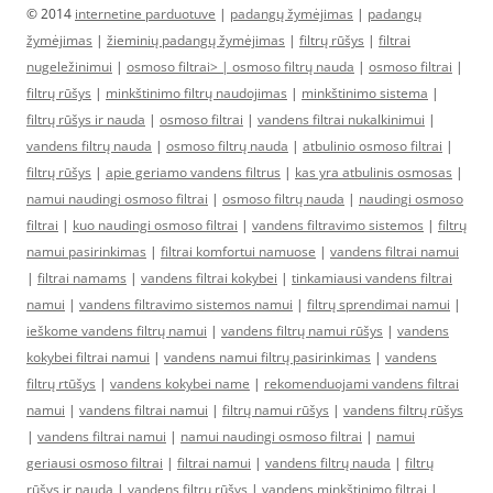
© 2014
internetine parduotuve
|
padangų žymėjimas
|
padangų
žymėjimas
|
žieminių padangų žymėjimas
|
filtrų rūšys
|
filtrai
nugeležinimui
|
osmoso filtrai> |
osmoso filtrų nauda
|
osmoso filtrai
|
filtrų rūšys
|
minkštinimo filtrų naudojimas
|
minkštinimo sistema
|
filtrų rūšys ir nauda
|
osmoso filtrai
|
vandens filtrai nukalkinimui
|
vandens filtrų nauda
|
osmoso filtrų nauda
|
atbulinio osmoso filtrai
|
filtrų rūšys
|
apie geriamo vandens filtrus
|
kas yra atbulinis osmosas
|
namui naudingi osmoso filtrai
|
osmoso filtrų nauda
|
naudingi osmoso
filtrai
|
kuo naudingi osmoso filtrai
|
vandens filtravimo sistemos
|
filtrų
namui pasirinkimas
|
filtrai komfortui namuose
|
vandens filtrai namui
|
filtrai namams
|
vandens filtrai kokybei
|
tinkamiausi vandens filtrai
namui
|
vandens filtravimo sistemos namui
|
filtrų sprendimai namui
|
ieškome vandens filtrų namui
|
vandens filtrų namui rūšys
|
vandens
kokybei filtrai namui
|
vandens namui filtrų pasirinkimas
|
vandens
filtrų rtūšys
|
vandens kokybei name
|
rekomenduojami vandens filtrai
namui
|
vandens filtrai namui
|
filtrų namui rūšys
|
vandens filtrų rūšys
|
vandens filtrai namui
|
namui naudingi osmoso filtrai
|
namui
geriausi osmoso filtrai
|
filtrai namui
|
vandens filtrų nauda
|
filtrų
rūšys ir nauda
|
vandens filtrų rūšys
|
vandens minkštinimo filtrai
|