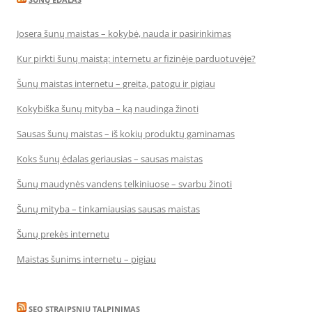
Josera šunų maistas – kokybė, nauda ir pasirinkimas
Kur pirkti šunų maistą: internetu ar fizinėje parduotuvėje?
Šunų maistas internetu – greita, patogu ir pigiau
Kokybiška šunų mityba – ką naudinga žinoti
Sausas šunų maistas – iš kokių produktų gaminamas
Koks šunų ėdalas geriausias – sausas maistas
Šunų maudynės vandens telkiniuose – svarbu žinoti
Šunų mityba – tinkamiausias sausas maistas
Šunų prekės internetu
Maistas šunims internetu – pigiau
SEO STRAIPSNIU TALPINIMAS