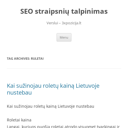
Skip
to
SEO straipsnių talpinimas
content
Verslui – 3xpozicija.lt
Menu
TAG ARCHIVES:
RULETAI
Kai sužinojau roletų kainą Lietuvoje
nustebau
Kai sužinojau roletų kainą Lietuvoje nustebau
Roletai kaina
Langai, kuriuos puošia roletai atrodo visuomet tvarkingai ir