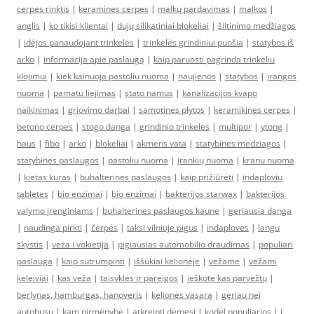
cerpes rinktis
|
keramines cerpes
|
malkų pardavimas
|
malkos
|
anglis
|
ko tikisi klientai
|
dujų silikatiniai blokeliai
|
šiltinimo medžiagos
|
idėjos panaudojant trinkeles
|
trinkelės grindiniui puošia
|
statybos iš
arko
|
informacija apie paslaugą
|
kaip paruosti pagrinda trinkeliu
klojimui
|
kiek kainuoja pastoliu nuoma
|
naujienos
|
statybos
|
įrangos
nuoma
|
pamatu liejimas
|
stato namus
|
kanalizacijos kvapo
naikinimas
|
griovimo darbai
|
samotines plytos
|
keramikines cerpes
|
betono cerpes
|
stogo danga
|
grindinio trinkeles
|
multipor
|
ytong
|
haus
|
fibo
|
arko
|
blokeliai
|
akmens vata
|
statybines medziagos
|
statybinės paslaugos
|
pastoliu nuoma
|
įrankių nuoma
|
kranu nuoma
|
kietas kuras
|
buhalterines paslaugos
|
kaip prižiūrėti
|
indaploviu
tabletes
|
bio enzimai
|
bio enzimai
|
bakterijos starwax
|
bakterijos
valymo įrenginiams
|
buhalterines paslaugos kaune
|
geriausia danga
|
naudinga pirkti
|
čerpės
|
taksi vilniuje pigus
|
indaploves
|
langu
skystis
|
veza i vokietija
|
pigiausias automobilio draudimas
|
populiari
paslauga
|
kaip sutrumpinti
|
iššūkiai kelionėje
|
vežame
|
vežami
keleiviai
|
kas veža
|
taisyklės ir pareigos
|
ieškote kas parvežtų
|
berlynas, hamburgas, hanoveris
|
kelionės vasarą
|
geriau nei
autobusu
|
kam pirmenybė
|
atkreipti dėmesį
|
kodėl populiarios
|
į