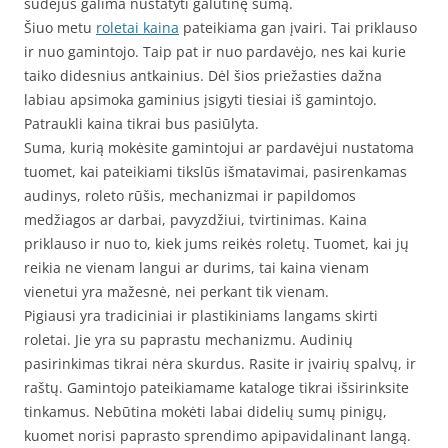
sudėjus galima nustatyti galutinę sumą.
Šiuo metu
roletai kaina
pateikiama gan įvairi. Tai priklauso
ir nuo gamintojo. Taip pat ir nuo pardavėjo, nes kai kurie
taiko didesnius antkainius. Dėl šios priežasties dažna
labiau apsimoka gaminius įsigyti tiesiai iš gamintojo.
Patraukli kaina tikrai bus pasiūlyta.
Suma, kurią mokėsite gamintojui ar pardavėjui nustatoma
tuomet, kai pateikiami tikslūs išmatavimai, pasirenkamas
audinys, roleto rūšis, mechanizmai ir papildomos
medžiagos ar darbai, pavyzdžiui, tvirtinimas. Kaina
priklauso ir nuo to, kiek jums reikės roletų. Tuomet, kai jų
reikia ne vienam langui ar durims, tai kaina vienam
vienetui yra mažesnė, nei perkant tik vienam.
Pigiausi yra tradiciniai ir plastikiniams langams skirti
roletai. Jie yra su paprastu mechanizmu. Audinių
pasirinkimas tikrai nėra skurdus. Rasite ir įvairių spalvų, ir
raštų. Gamintojo pateikiamame kataloge tikrai išsirinksite
tinkamus. Nebūtina mokėti labai didelių sumų pinigų,
kuomet norisi paprasto sprendimo apipavidalinant langą.