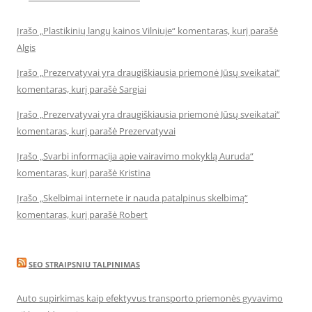
Įrašo „Plastikinių langų kainos Vilniuje“ komentaras, kurį parašė
Algis
Įrašo „Prezervatyvai yra draugiškiausia priemonė Jūsų sveikatai“
komentaras, kurį parašė Sargiai
Įrašo „Prezervatyvai yra draugiškiausia priemonė Jūsų sveikatai“
komentaras, kurį parašė Prezervatyvai
Įrašo „Svarbi informacija apie vairavimo mokyklą Auruda“
komentaras, kurį parašė Kristina
Įrašo „Skelbimai internete ir nauda patalpinus skelbimą“
komentaras, kurį parašė Robert
SEO STRAIPSNIU TALPINIMAS
Auto supirkimas kaip efektyvus transporto priemonės gyvavimo