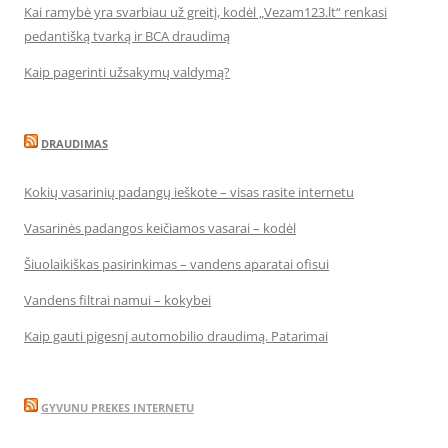
Kai ramybė yra svarbiau už greitį, kodėl „Vezam123.lt“ renkasi
pedantišką tvarką ir BCA draudimą
Kaip pagerinti užsakymų valdymą?
DRAUDIMAS
Kokių vasarinių padangų ieškote – visas rasite internetu
Vasarinės padangos keičiamos vasarai – kodėl
Šiuolaikiškas pasirinkimas – vandens aparatai ofisui
Vandens filtrai namui – kokybei
Kaip gauti pigesnį automobilio draudimą. Patarimai
GYVUNU PREKES INTERNETU