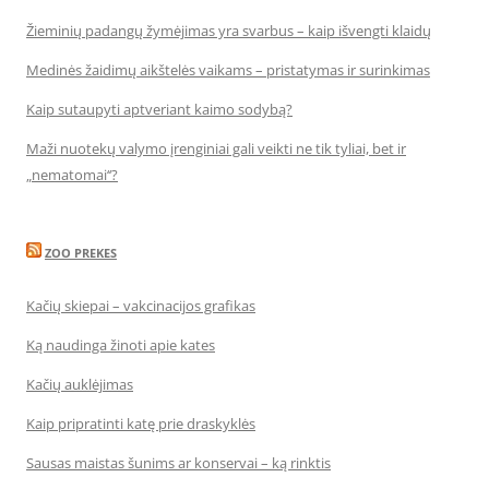
Žieminių padangų žymėjimas yra svarbus – kaip išvengti klaidų
Medinės žaidimų aikštelės vaikams – pristatymas ir surinkimas
Kaip sutaupyti aptveriant kaimo sodybą?
Maži nuotekų valymo įrenginiai gali veikti ne tik tyliai, bet ir
„nematomai‘‘?
ZOO PREKES
Kačių skiepai – vakcinacijos grafikas
Ką naudinga žinoti apie kates
Kačių auklėjimas
Kaip pripratinti katę prie draskyklės
Sausas maistas šunims ar konservai – ką rinktis