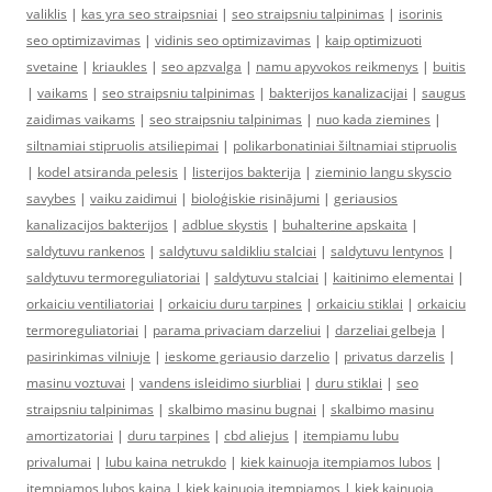
valiklis
|
kas yra seo straipsniai
|
seo straipsniu talpinimas
|
isorinis
seo optimizavimas
|
vidinis seo optimizavimas
|
kaip optimizuoti
svetaine
|
kriaukles
|
seo apzvalga
|
namu apyvokos reikmenys
|
buitis
|
vaikams
|
seo straipsniu talpinimas
|
bakterijos kanalizacijai
|
saugus
zaidimas vaikams
|
seo straipsniu talpinimas
|
nuo kada ziemines
|
siltnamiai stipruolis atsiliepimai
|
polikarbonatiniai šiltnamiai stipruolis
|
kodel atsiranda pelesis
|
listerijos bakterija
|
zieminio langu skyscio
savybes
|
vaiku zaidimui
|
bioloģiskie risinājumi
|
geriausios
kanalizacijos bakterijos
|
adblue skystis
|
buhalterine apskaita
|
saldytuvu rankenos
|
saldytuvu saldikliu stalciai
|
saldytuvu lentynos
|
saldytuvu termoreguliatoriai
|
saldytuvu stalciai
|
kaitinimo elementai
|
orkaiciu ventiliatoriai
|
orkaiciu duru tarpines
|
orkaiciu stiklai
|
orkaiciu
termoreguliatoriai
|
parama privaciam darzeliui
|
darzeliai gelbeja
|
pasirinkimas vilniuje
|
ieskome geriausio darzelio
|
privatus darzelis
|
masinu voztuvai
|
vandens isleidimo siurbliai
|
duru stiklai
|
seo
straipsniu talpinimas
|
skalbimo masinu bugnai
|
skalbimo masinu
amortizatoriai
|
duru tarpines
|
cbd aliejus
|
itempiamu lubu
privalumai
|
lubu kaina netrukdo
|
kiek kainuoja itempiamos lubos
|
itempiamos lubos kaina
|
kiek kainuoja itempiamos
|
kiek kainuoja