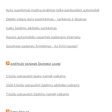
Auto supirkimas mažina praktinę riziką parduodant automobilį
Didelis vidaus durų pasirinkimas – rankenos ir dizainas
Vaikų žaidimo aikštelių surinkimas
Naujos automobilių vasarinės padangos internetu
Goodyear padangų žymėjimas – ką žymi naujas?
AIKŠTELĖS VAIKAMS ŽAIDIMUI LAUKE
5 būdų panaudoti lauko namelį vaikams
2026 6 būdų panaudoti žaidimų aikšteles vaikams
7 būdų panaudoti žaidimų namelį vaikams
ŠUNŲ ĖDALAS