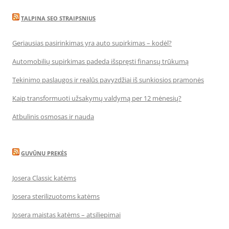
TALPINA SEO STRAIPSNIUS
Geriausias pasirinkimas yra auto supirkimas – kodėl?
Automobilių supirkimas padeda išspręsti finansų trūkumą
Tekinimo paslaugos ir realūs pavyzdžiai iš sunkiosios pramonės
Kaip transformuoti užsakymų valdymą per 12 mėnesių?
Atbulinis osmosas ir nauda
GUVŪNŲ PREKĖS
Josera Classic katėms
Josera sterilizuotoms katėms
Josera maistas katėms – atsiliepimai