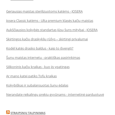
Geriausias maistas sterilizuotoms katėms - JOSERA
Josera Classic katėms - Ulta premium klasės kačių maistas
Aukščiausios kokybės standartas Jūsų šuns mitybai - JOSERA
Skirtingos kačių draskyklių rūšys – skirtingi privalumai
Kodėl katės drasko baldus - kaip to išvengti?
Šunų maistas internetu - praktiškas pasirinkimas
Silikoninis kačių kraikas - kuo jis ypatingas
Ar mano katei patiks Tofu kraikas
Kokybiškas ir subalansuotas šunų ėdalas
Nerandate reikalingų prekių gyvūnams - internetinė parduotuvė
STRAIPSNIŲ TALPINIMAS