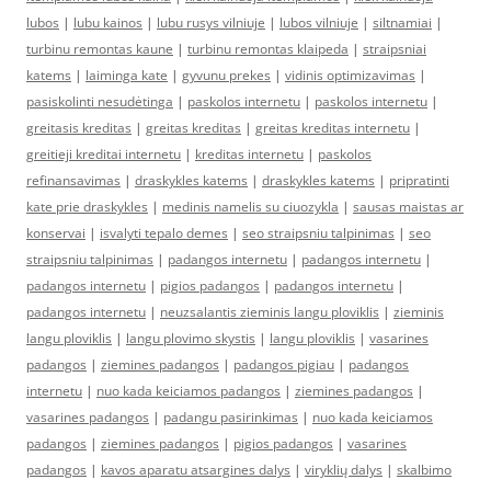
lubos
|
lubu kainos
|
lubu rusys vilniuje
|
lubos vilniuje
|
siltnamiai
|
turbinu remontas kaune
|
turbinu remontas klaipeda
|
straipsniai
katems
|
laiminga kate
|
gyvunu prekes
|
vidinis optimizavimas
|
pasiskolinti nesudėtinga
|
paskolos internetu
|
paskolos internetu
|
greitasis kreditas
|
greitas kreditas
|
greitas kreditas internetu
|
greitieji kreditai internetu
|
kreditas internetu
|
paskolos
refinansavimas
|
draskykles katems
|
draskykles katems
|
pripratinti
kate prie draskykles
|
medinis namelis su ciuozykla
|
sausas maistas ar
konservai
|
isvalyti tepalo demes
|
seo straipsniu talpinimas
|
seo
straipsniu talpinimas
|
padangos internetu
|
padangos internetu
|
padangos internetu
|
pigios padangos
|
padangos internetu
|
padangos internetu
|
neuzsalantis zieminis langu ploviklis
|
zieminis
langu ploviklis
|
langu plovimo skystis
|
langu ploviklis
|
vasarines
padangos
|
ziemines padangos
|
padangos pigiau
|
padangos
internetu
|
nuo kada keiciamos padangos
|
ziemines padangos
|
vasarines padangos
|
padangu pasirinkimas
|
nuo kada keiciamos
padangos
|
ziemines padangos
|
pigios padangos
|
vasarines
padangos
|
kavos aparatu atsargines dalys
|
viryklių dalys
|
skalbimo