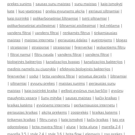
prekes sunims
|
sausas sunu maistas
|
sunu maistas
|
kaip ismokyti
kate
|
kuo ypatingas
|
prekiu gyvunams akcija
|
geriausi siltnamiai
|
kaip issirinkti
|
polikarbonatiniai šiltnamiai
|
tvirti siltnamiai
|
polikarbonatiniai atsiliepimai
|
šiltnamiai atsiliepimai
|
led reklama
|
vandens filtrai
|
vandens filtrai
|
renkamės filtrus
|
tinkamiausias
maistas
|
maistas internetu
|
geriausias ėdalas
|
augintojams
|
blogas
|
straipsniai
|
straipsniai
|
straipsniai
|
fejerverkai
|
ieskantiems filtru
|
filtrai namui
|
filtru nauda
|
vandens filtrai
|
vandens filtrai
|
biologinės bakterijos
|
kanalizacijos kvapas
|
kanalizacijos bakterijos
|
medinis namelis su ciuozykla
|
efektyvio biologinės bakterijos
|
fejerverkai
|
sodui
|
brita vandens filtrai
|
privatus darzelis
|
šiltnamiai
|
siltnamiai
|
gyvunu prekes
|
maistas sunims
|
geriausias sunu
maistas
|
kaip issirinkti kraika
|
gelbsti gyvūnus nuo karščio
|
gyvūnų
maudynės vasarą
|
šunų mityba
|
sausas maistas
|
kačių kraikas
|
kraikas katėms
|
gyvūnams internetu
|
perkamiausios internetu
|
geriausias kraikas
|
akcija prekems
|
zooprekės
|
kraikas katems
|
tinkamas kraikas
|
filtru rusys
|
kaip ismokyti
|
kačių kraikas
|
kas yra
odontologas
|
brita maxtra filtrai
|
aluna
|
brita aluna
|
marella 2,4
|
marella 3,5
|
style 2,4
|
style 3,6
|
brita flow
|
elemaris
|
zoo prekes
|