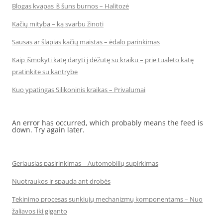
Blogas kvapas iš šuns burnos – Halitozė
Kačių mityba – ką svarbu žinoti
Sausas ar šlapias kačių maistas – ėdalo parinkimas
Kaip išmokyti katę daryti į dėžutę su kraiku – prie tualeto katę
pratinkite su kantrybe
Kuo ypatingas Silikoninis kraikas – Privalumai
An error has occurred, which probably means the feed is
down. Try again later.
Geriausias pasirinkimas – Automobilių supirkimas
Nuotraukos ir spauda ant drobės
Tekinimo procesas sunkiųjų mechanizmų komponentams – Nuo
žaliavos iki giganto