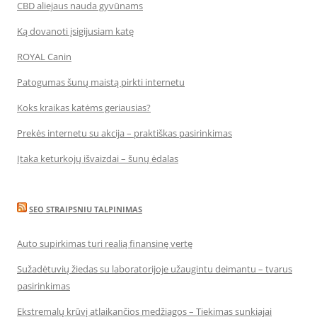
CBD aliejaus nauda gyvūnams
Ką dovanoti įsigijusiam katę
ROYAL Canin
Patogumas šunų maistą pirkti internetu
Koks kraikas katėms geriausias?
Prekės internetu su akcija – praktiškas pasirinkimas
Įtaka keturkojų išvaizdai – šunų ėdalas
SEO STRAIPSNIU TALPINIMAS
Auto supirkimas turi realią finansinę vertę
Sužadėtuvių žiedas su laboratorijoje užaugintu deimantu – tvarus
pasirinkimas
Ekstremalų krūvį atlaikančios medžiagos – Tiekimas sunkiajai