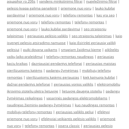
aquaphor ro 206s
|
vandens minkstinimo filtrai
|
nugeležinimo filtrai
|
pelesio kvapa galima panaikinti
|
priemone nuo voru
|
lauko kubilai
pardavimui
|
priemonė nuo vorų
|
telefonų remontas
|
kas yra seo
|
priemone nuo voru
|
telefonų remontas
|
telefonų remontas
|
priemonė nuo vorų
|
lauko kubilai pardavimui
|
seo straipsniu
talpinimas
|
geriausias pelėsio valiklis
|
seo straipsniu talpinimas
|
kaip
isvengti pelesio atsiradimo namuose
|
kaip išsirinkti geriausią valiklį
pelėsiui
|
puiki dovana vaikams
|
smagiam žaidimui kieme
|
aikštelės
vaikų laiko praleidimui
|
telefonų remontas naudingas
|
geriausias
kaciu kraikas
|
dazniausiai gendantys telefonai
|
geriausias maistas
sterilizuotoms katėms
|
padangų žymėjimas
|
mobiliųjų telefonų
remontas
|
sterilizuotoms katėms geriausias
|
kiek kainuoja kubilai
|
dažnai gendantys telefonai
|
geriausias vonios valiklis
|
elektromobiliu
ikrovimo stoteliu pletra lietuvoje
|
lietuvoje daugeja stoteliu
|
padangų
žymėjimas reikalingas
|
vasarinės padangos elektromobiliams
|
naudingas žieminių padangų žymėjimas
|
kuo naudingas remontas
|
mobiliųjų telefonų remontas
|
geriausias valiklis peliui
|
efektyvi
priemone nuo voru
|
efektyviai veikiantis pelėsio valiklis
|
priemonė
nuo vorų
|
telefonų remontas
|
josera classic
|
geriausias pelesio