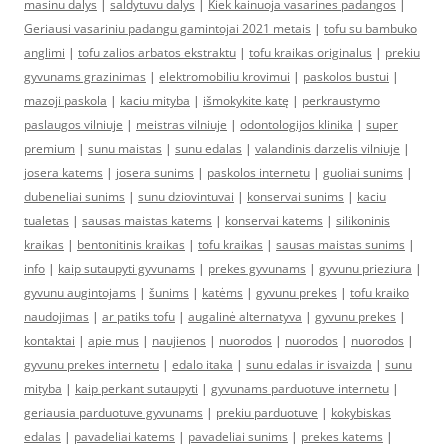
masinu dalys
|
saldytuvu dalys
|
Kiek kainuoja vasarines padangos
|
Geriausi vasariniu padangu gamintojai 2021 metais
|
tofu su bambuko
anglimi
|
tofu zalios arbatos ekstraktu
|
tofu kraikas originalus
|
prekiu
gyvunams grazinimas
|
elektromobiliu krovimui
|
paskolos bustui
|
mazoji paskola
|
kaciu mityba
|
išmokykite katę
|
perkraustymo
paslaugos vilniuje
|
meistras vilniuje
|
odontologijos klinika
|
super
premium
|
sunu maistas
|
sunu edalas
|
valandinis darzelis vilniuje
|
josera katems
|
josera sunims
|
paskolos internetu
|
guoliai sunims
|
dubeneliai sunims
|
sunu dziovintuvai
|
konservai sunims
|
kaciu
tualetas
|
sausas maistas katems
|
konservai katems
|
silikoninis
kraikas
|
bentonitinis kraikas
|
tofu kraikas
|
sausas maistas sunims
|
info
|
kaip sutaupyti gyvunams
|
prekes gyvunams
|
gyvunu prieziura
|
gyvunu augintojams
|
šunims
|
katėms
|
gyvunu prekes
|
tofu kraiko
naudojimas
|
ar patiks tofu
|
augalinė alternatyva
|
gyvunu prekes
|
kontaktai
|
apie mus
|
naujienos
|
nuorodos
|
nuorodos
|
nuorodos
|
gyvunu prekes internetu
|
edalo itaka
|
sunu edalas ir isvaizda
|
sunu
mityba
|
kaip perkant sutaupyti
|
gyvunams parduotuve internetu
|
geriausia parduotuve gyvunams
|
prekiu parduotuve
|
kokybiskas
edalas
|
pavadeliai katems
|
pavadeliai sunims
|
prekes katems
|