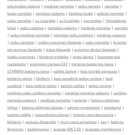
tofu kraikas katėms
|
mediniai nameliai
|
vaikų namelis
|
nameliai
|
lauko nameliai
|
nameliai vaikams
|
žaidimui lauke
|
vaikiski nameliai
|
vaiku nameliai
|
su ciuozykla
|
su čiuožykla
|
zoo prekes
|
Vienadieniai
lęšiai
|
vaiku zaidimui
|
nameliai vaikams
|
mediniai nameliai
|
namelis
|
vaiku mediniai nameliai
|
nameliai vaiku zaidimui
|
mediniai vaikams
|
vaiku nameliai
|
siukliu isvezimas klaipeda
|
vaiku nameliai
|
kroviniu
pervezimas klaipeda
|
tralas klaipeda
|
griovimo darbai klaipeda
|
siukliu isvezimas
|
klinkerio trinkeles
|
stogo danga
|
biopreparatai
nuotekoms
|
priemone starwax 637
|
irenginiu bakterijos kaina
|
STARWAX bakteriju kaina
|
valiklis buityje
|
kaip isirinkti geriausia
|
klinkerio plytos
|
klinkeris
|
kaip panaikinti pelesi vonioje
|
kaip
isnaikinti
|
kaip naikinti pelesi
|
pelesio valiklis
|
pelesi vonioje
|
mediniai vaiku zaidimu nameliai
|
mediniai nameliai vaikams
|
zaidimu
nameliai vaikams
|
mediniai nameliai
|
toneriai
|
kaseciu pildymas
vilnius
|
kaseciu pildymas kaunas
|
valymo įrenginiams
|
septikams
|
tualeto valiklis
|
spausdintuvu kainos
|
imones restrukturizacija
|
klinkeris
|
vestuviu fotografai
|
muro sienu griovimas
|
seo
|
bateriju
ikrovimas
|
patikimumas
|
orapute JDK S 60
|
oraputes membranos
|