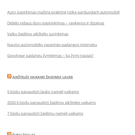
Auto supirkimas mažina praktinę riziką parduodant automobilį
Didelis vidaus durų pasirinkimas – rankenos ir dizainas
Vaikų žaidimo aikštelių surinkimas
Naujos automobilių vasarinės padangos internetu
Goodyear padangų žymėjimas – ką žymi naujas?
AIKŠTELĖS VAIKAMS ŽAIDIMUI LAUKE
5 būdų panaudoti lauko namelį vaikams
2026 6 būdų panaudoti žaidimų aikšteles vaikams
7 būdų panaudoti žaidimų namelį vaikams
ŠUNŲ ĖDALAS