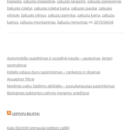
klaipeda
,
zaliuzes klaipedoje
,
zaliuzes langams
,
zaliuzes panevezyje
,
žaliuzės roletai
,
zaliuzes roletai kaina
,
zaliuzes siauliai
,
zaliuzes
vilniuje
,
žaliuzės vilnius
,
zaliuziu gamyba
,
zaliuziu kaina
,
zaliuziu
kainos
,
zaliuziu montavimas
,
žaliuzių remontas
on
2015/04/04
.
Automobilių supirkimas ir socialinė nauda – saugumas, lengvi
sprendimai
Didelis vidaus durų pasirinkimas – rankenos ir dizainas
Aquaphor filtrai
Medinės vaikų žaidimo aikštelės – populiariausias pasirinkimas
Biologinės bakterijos valymo įrenginių priežiūrai
LEKTUVU BILIETAI
Kaip išsirinkti geriausią pelėsio valiklį