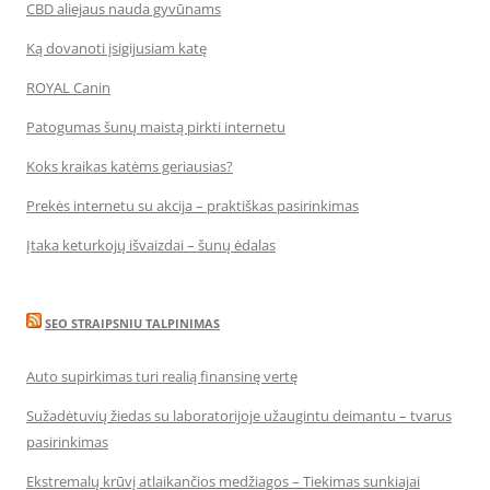
CBD aliejaus nauda gyvūnams
Ką dovanoti įsigijusiam katę
ROYAL Canin
Patogumas šunų maistą pirkti internetu
Koks kraikas katėms geriausias?
Prekės internetu su akcija – praktiškas pasirinkimas
Įtaka keturkojų išvaizdai – šunų ėdalas
SEO STRAIPSNIU TALPINIMAS
Auto supirkimas turi realią finansinę vertę
Sužadėtuvių žiedas su laboratorijoje užaugintu deimantu – tvarus
pasirinkimas
Ekstremalų krūvį atlaikančios medžiagos – Tiekimas sunkiajai