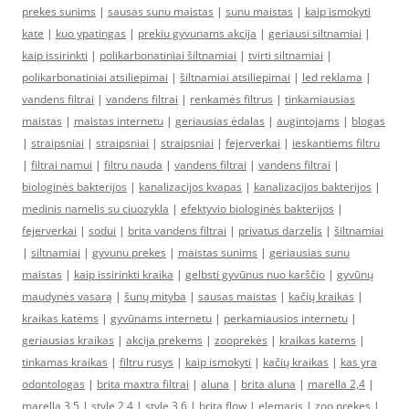
prekes sunims
|
sausas sunu maistas
|
sunu maistas
|
kaip ismokyti
kate
|
kuo ypatingas
|
prekiu gyvunams akcija
|
geriausi siltnamiai
|
kaip issirinkti
|
polikarbonatiniai šiltnamiai
|
tvirti siltnamiai
|
polikarbonatiniai atsiliepimai
|
šiltnamiai atsiliepimai
|
led reklama
|
vandens filtrai
|
vandens filtrai
|
renkamės filtrus
|
tinkamiausias
maistas
|
maistas internetu
|
geriausias ėdalas
|
augintojams
|
blogas
|
straipsniai
|
straipsniai
|
straipsniai
|
fejerverkai
|
ieskantiems filtru
|
filtrai namui
|
filtru nauda
|
vandens filtrai
|
vandens filtrai
|
biologinės bakterijos
|
kanalizacijos kvapas
|
kanalizacijos bakterijos
|
medinis namelis su ciuozykla
|
efektyvio biologinės bakterijos
|
fejerverkai
|
sodui
|
brita vandens filtrai
|
privatus darzelis
|
šiltnamiai
|
siltnamiai
|
gyvunu prekes
|
maistas sunims
|
geriausias sunu
maistas
|
kaip issirinkti kraika
|
gelbsti gyvūnus nuo karščio
|
gyvūnų
maudynės vasarą
|
šunų mityba
|
sausas maistas
|
kačių kraikas
|
kraikas katėms
|
gyvūnams internetu
|
perkamiausios internetu
|
geriausias kraikas
|
akcija prekems
|
zooprekės
|
kraikas katems
|
tinkamas kraikas
|
filtru rusys
|
kaip ismokyti
|
kačių kraikas
|
kas yra
odontologas
|
brita maxtra filtrai
|
aluna
|
brita aluna
|
marella 2,4
|
marella 3,5
|
style 2,4
|
style 3,6
|
brita flow
|
elemaris
|
zoo prekes
|