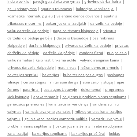
indu ploviklis
|
pavojingu atlieku tvarkymas
|
griovimo darbai kaina
|
geliu pristatymas
|
apatinis trikotazas
|
bakterijos kanalizacijai
|
kosmetika internetu pigiau
|
valentino dienos dovanos
|
apatinis
trikotazas moterims
|
bakterijoskanalizacijai.lt
|
darzelis klaipedoje
|
vaiku darzelis klaipedoje
|
pagalba tėvams klaipėdoje
|
privatus
darželis klaipėdoje gelbėja
|
darželis klaipėdoje
|
pasirinkimas
klaipėdoje
|
darželis klaipėdoje
|
privatus darželis klaipėdoje
|
privatus
darželis klaipėdoje
|
darželis klaipėdoje
|
vandens filtrai
|
nuo pelesio
|
vaiku nameliai
|
kaip rasti tinkama aukle
|
valymo irenginiai kaina
|
privatus darzelis klaipedoje
|
matininkas
|
ieškantiems priemonių
|
bakterijos septikui
|
bakterijos
|
buhalterines paslaugos
|
paslaugos
vilniuje
|
cerpiu stogas
|
mitai apie dangą
|
apie čerpinį stogą
|
apie
čerpes
|
patarimai
|
paslaugos Lietuvoje
|
dokumentai
|
programos
|
kiek kainuoja
|
apskaitaman.lt
|
naujiems ir probleminiams septikams
|
geriausios priemones
|
kanalizaciniai vandenys
|
vandens suliniu
valymas
|
vamzdziu valymo granules
|
mikrogranules kanalizacijos
valymui
|
gelinis kanalizacijos vamzdziu valiklis
|
vamzdziu valymui
|
probleminiams septikams
|
bakterijos maišeliais
|
retai naudojamai
kanalizacijai
|
bakterijos septikams
|
bakterijos priežiūrai
|
kokias