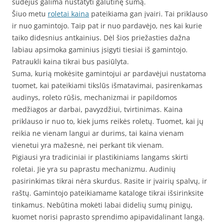
sudėjus galima nustatyti galutinę sumą.
Šiuo metu
roletai kaina
pateikiama gan įvairi. Tai priklauso
ir nuo gamintojo. Taip pat ir nuo pardavėjo, nes kai kurie
taiko didesnius antkainius. Dėl šios priežasties dažna
labiau apsimoka gaminius įsigyti tiesiai iš gamintojo.
Patraukli kaina tikrai bus pasiūlyta.
Suma, kurią mokėsite gamintojui ar pardavėjui nustatoma
tuomet, kai pateikiami tikslūs išmatavimai, pasirenkamas
audinys, roleto rūšis, mechanizmai ir papildomos
medžiagos ar darbai, pavyzdžiui, tvirtinimas. Kaina
priklauso ir nuo to, kiek jums reikės roletų. Tuomet, kai jų
reikia ne vienam langui ar durims, tai kaina vienam
vienetui yra mažesnė, nei perkant tik vienam.
Pigiausi yra tradiciniai ir plastikiniams langams skirti
roletai. Jie yra su paprastu mechanizmu. Audinių
pasirinkimas tikrai nėra skurdus. Rasite ir įvairių spalvų, ir
raštų. Gamintojo pateikiamame kataloge tikrai išsirinksite
tinkamus. Nebūtina mokėti labai didelių sumų pinigų,
kuomet norisi paprasto sprendimo apipavidalinant langą.