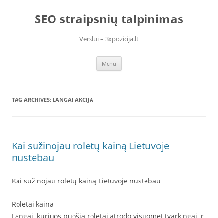
Skip
to
SEO straipsnių talpinimas
content
Verslui – 3xpozicija.lt
Menu
TAG ARCHIVES:
LANGAI AKCIJA
Kai sužinojau roletų kainą Lietuvoje
nustebau
Kai sužinojau roletų kainą Lietuvoje nustebau
Roletai kaina
Langai, kuriuos puošia roletai atrodo visuomet tvarkingai ir