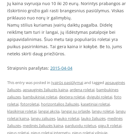
Jų kaina svyruoja nuo 10 iki 20 eurų. Norintys prabangos ar
išskirtinio grožio gali rasti brangesnius pasiūlymus. Viskas
priklauso nuo norų ir galimybių.
Namų stilius kuriamas įvairių daiktų pagalba. Didelę
reikšmę tam turi ir langai, jų išdėstymas patalpoje bei
apipavidalinimas. Šiuo metu taip populiarūs roletai yra
puikus pasirinkimas. Tai gera kaina ir kokybė. Be to, jums
neteks skirti daug priežiūros.
Straipsnis parašytas:
2015-04-04
This entry was posted in
Įvairūs pasiūlymai
and tagged
apsauginės
žaliuzės
,
apsauginės žaliuzės kaina
,
ardena roletai
,
bambukines
zaliuzes
,
bambukiniai roletai
,
dextera roletai
,
dvigubi roletai
,
foto
roletai
,
fotoroletai
,
horizontalios žaliuzės
,
kasetiniai roletai
,
klasikiniai roletai
,
langai akcija
,
langai su orlaide
,
langų roletai
,
langu
roletai kaina
,
langu zaliuzes
,
lauko roletai
,
lauko žaliuzės
,
medinės
žaliuzės
,
medinės žaliuzės kaina
,
parduodu roletus
,
pigu.lt roletai
,
pigus roletai
,
pigus roletai internetu
,
pigus roletai vilniuje
,