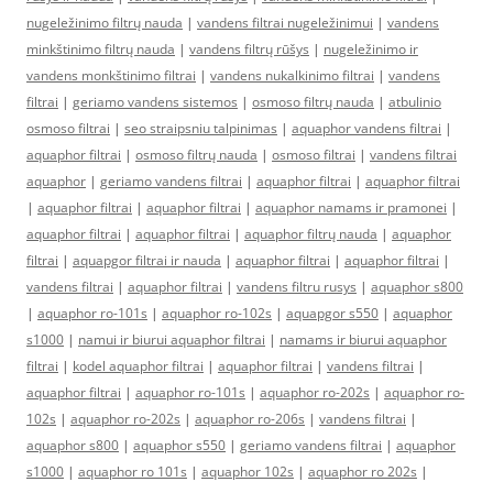
nugeležinimo filtrų nauda
|
vandens filtrai nugeležinimui
|
vandens
minkštinimo filtrų nauda
|
vandens filtrų rūšys
|
nugeležinimo ir
vandens monkštinimo filtrai
|
vandens nukalkinimo filtrai
|
vandens
filtrai
|
geriamo vandens sistemos
|
osmoso filtrų nauda
|
atbulinio
osmoso filtrai
|
seo straipsniu talpinimas
|
aquaphor vandens filtrai
|
aquaphor filtrai
|
osmoso filtrų nauda
|
osmoso filtrai
|
vandens filtrai
aquaphor
|
geriamo vandens filtrai
|
aquaphor filtrai
|
aquaphor filtrai
|
aquaphor filtrai
|
aquaphor filtrai
|
aquaphor namams ir pramonei
|
aquaphor filtrai
|
aquaphor filtrai
|
aquaphor filtrų nauda
|
aquaphor
filtrai
|
aquapgor filtrai ir nauda
|
aquaphor filtrai
|
aquaphor filtrai
|
vandens filtrai
|
aquaphor filtrai
|
vandens filtru rusys
|
aquaphor s800
|
aquaphor ro-101s
|
aquaphor ro-102s
|
aquapgor s550
|
aquaphor
s1000
|
namui ir biurui aquaphor filtrai
|
namams ir biurui aquaphor
filtrai
|
kodel aquaphor filtrai
|
aquaphor filtrai
|
vandens filtrai
|
aquaphor filtrai
|
aquaphor ro-101s
|
aquaphor ro-202s
|
aquaphor ro-
102s
|
aquaphor ro-202s
|
aquaphor ro-206s
|
vandens filtrai
|
aquaphor s800
|
aquaphor s550
|
geriamo vandens filtrai
|
aquaphor
s1000
|
aquaphor ro 101s
|
aquaphor 102s
|
aquaphor ro 202s
|