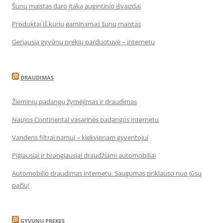
Šunų maistas daro įtaką augintinio išvaizdai
Produktai iš kurių gaminamas šunų maistas
Geriausia gyvūnų prekių parduotuvė – internetu
DRAUDIMAS
Žieminių padangų žymėjimas ir draudimas
Naujos Continental vasarinės padangos internetu
Vandens filtrai namui – kiekvienam gyventojui
Pigiausiai ir brangiausiai draudžiami automobiliai
Automobilio draudimas internetu. Saugumas priklauso nuo Jūsų
pačių!
GYVUNU PREKES