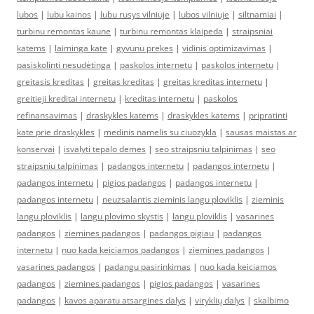
lubos
|
lubu kainos
|
lubu rusys vilniuje
|
lubos vilniuje
|
siltnamiai
|
turbinu remontas kaune
|
turbinu remontas klaipeda
|
straipsniai
katems
|
laiminga kate
|
gyvunu prekes
|
vidinis optimizavimas
|
pasiskolinti nesudėtinga
|
paskolos internetu
|
paskolos internetu
|
greitasis kreditas
|
greitas kreditas
|
greitas kreditas internetu
|
greitieji kreditai internetu
|
kreditas internetu
|
paskolos
refinansavimas
|
draskykles katems
|
draskykles katems
|
pripratinti
kate prie draskykles
|
medinis namelis su ciuozykla
|
sausas maistas ar
konservai
|
isvalyti tepalo demes
|
seo straipsniu talpinimas
|
seo
straipsniu talpinimas
|
padangos internetu
|
padangos internetu
|
padangos internetu
|
pigios padangos
|
padangos internetu
|
padangos internetu
|
neuzsalantis zieminis langu ploviklis
|
zieminis
langu ploviklis
|
langu plovimo skystis
|
langu ploviklis
|
vasarines
padangos
|
ziemines padangos
|
padangos pigiau
|
padangos
internetu
|
nuo kada keiciamos padangos
|
ziemines padangos
|
vasarines padangos
|
padangu pasirinkimas
|
nuo kada keiciamos
padangos
|
ziemines padangos
|
pigios padangos
|
vasarines
padangos
|
kavos aparatu atsargines dalys
|
viryklių dalys
|
skalbimo