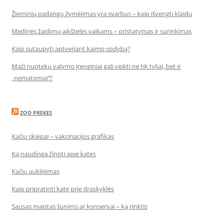
Žieminių padangų žymėjimas yra svarbus – kaip išvengti klaidų
Medinės žaidimų aikštelės vaikams – pristatymas ir surinkimas
Kaip sutaupyti aptveriant kaimo sodybą?
Maži nuotekų valymo įrenginiai gali veikti ne tik tyliai, bet ir
„nematomai‘‘?
ZOO PREKES
Kačių skiepai – vakcinacijos grafikas
Ką naudinga žinoti apie kates
Kačių auklėjimas
Kaip pripratinti katę prie draskyklės
Sausas maistas šunims ar konservai – ką rinktis