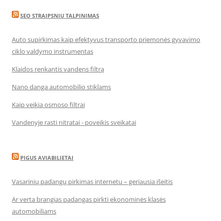
SEO STRAIPSNIU TALPINIMAS
Auto supirkimas kaip efektyvus transporto priemonės gyvavimo
ciklo valdymo instrumentas
Klaidos renkantis vandens filtrą
Nano danga automobilio stiklams
Kaip veikia osmoso filtrai
Vandenyje rasti nitratai - poveikis sveikatai
PIGUS AVIABILIETAI
Vasarinių padangų pirkimas internetu – geriausia išeitis
Ar verta brangias padangas pirkti ekonominės klasės
automobiliams