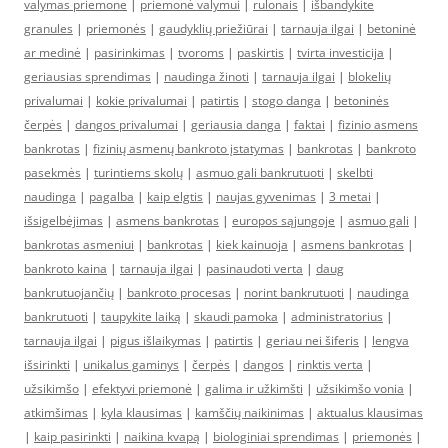
valymas priemone
|
priemonė valymui
|
rulonais
|
išbandykite
granules
|
priemonės
|
gaudyklių priežiūrai
|
tarnauja ilgai
|
betoninė
ar medinė
|
pasirinkimas
|
tvoroms
|
paskirtis
|
tvirta investicija
|
geriausias sprendimas
|
naudinga žinoti
|
tarnauja ilgai
|
blokelių
privalumai
|
kokie privalumai
|
patirtis
|
stogo danga
|
betoninės
čerpės
|
dangos privalumai
|
geriausia danga
|
faktai
|
fizinio asmens
bankrotas
|
fizinių asmenų bankroto įstatymas
|
bankrotas
|
bankroto
pasekmės
|
turintiems skolų
|
asmuo gali bankrutuoti
|
skelbti
naudinga
|
pagalba
|
kaip elgtis
|
naujas gyvenimas
|
3 metai
|
išsigelbėjimas
|
asmens bankrotas
|
europos sąjungoje
|
asmuo gali
|
bankrotas asmeniui
|
bankrotas
|
kiek kainuoja
|
asmens bankrotas
|
bankroto kaina
|
tarnauja ilgai
|
pasinaudoti verta
|
daug
bankrutuojančių
|
bankroto procesas
|
norint bankrutuoti
|
naudinga
bankrutuoti
|
taupykite laiką
|
skaudi pamoka
|
administratorius
|
tarnauja ilgai
|
pigus išlaikymas
|
patirtis
|
geriau nei šiferis
|
lengva
išsirinkti
|
unikalus gaminys
|
čerpės
|
dangos
|
rinktis verta
|
užsikimšo
|
efektyvi priemonė
|
galima ir užkimšti
|
užsikimšo vonia
|
atkimšimas
|
kyla klausimas
|
kamščių naikinimas
|
aktualus klausimas
|
kaip pasirinkti
|
naikina kvapą
|
biologiniai sprendimas
|
priemonės
|