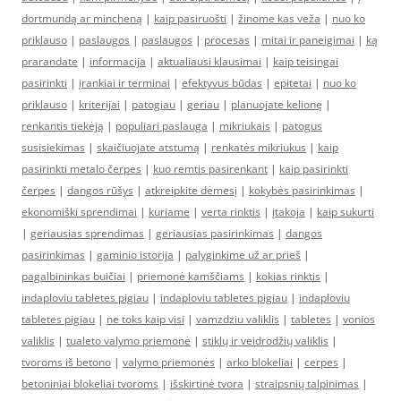
dortmundą ar mincheną
|
kaip pasiruošti
|
žinome kas veža
|
nuo ko
priklauso
|
paslaugos
|
paslaugos
|
procesas
|
mitai ir paneigimai
|
ką
prarandate
|
informacija
|
aktualiausi klausimai
|
kaip teisingai
pasirinkti
|
įrankiai ir terminai
|
efektyvus būdas
|
epitetai
|
nuo ko
priklauso
|
kriterijai
|
patogiau
|
geriau
|
planuojate kelionę
|
renkantis tiekėją
|
populiari paslauga
|
mikriukais
|
patogus
susisiekimas
|
skaičiuojate atstumą
|
renkatės mikriukus
|
kaip
pasirinkti metalo čerpes
|
kuo remtis pasirenkant
|
kaip pasirinkti
čerpes
|
dangos rūšys
|
atkreipkite dėmesį
|
kokybės pasirinkimas
|
ekonomiški sprendimai
|
kuriame
|
verta rinktis
|
įtakoja
|
kaip sukurti
|
geriausias sprendimas
|
geriausias pasirinkimas
|
dangos
pasirinkimas
|
gaminio istorija
|
palyginkime už ar prieš
|
pagalbininkas buičiai
|
priemonė kamščiams
|
kokias rinktis
|
indaploviu tabletes pigiau
|
indaploviu tabletes pigiau
|
indaploviu
tabletes pigiau
|
ne toks kaip visi
|
vamzdziu valiklis
|
tabletes
|
vonios
valiklis
|
tualeto valymo priemonė
|
stiklų ir veidrodžių valiklis
|
tvoroms iš betono
|
valymo priemonės
|
arko blokeliai
|
cerpes
|
betoniniai blokeliai tvoroms
|
išskirtinė tvora
|
straipsnių talpinimas
|