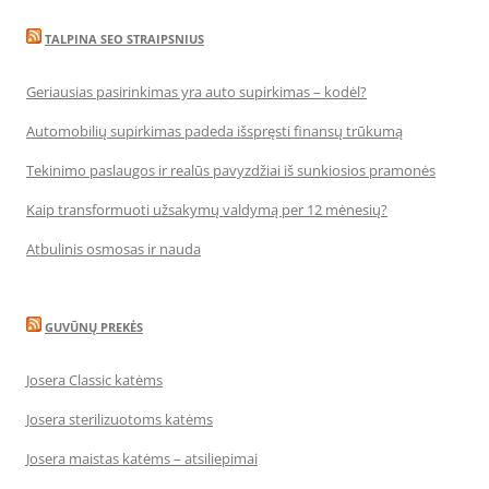
TALPINA SEO STRAIPSNIUS
Geriausias pasirinkimas yra auto supirkimas – kodėl?
Automobilių supirkimas padeda išspręsti finansų trūkumą
Tekinimo paslaugos ir realūs pavyzdžiai iš sunkiosios pramonės
Kaip transformuoti užsakymų valdymą per 12 mėnesių?
Atbulinis osmosas ir nauda
GUVŪNŲ PREKĖS
Josera Classic katėms
Josera sterilizuotoms katėms
Josera maistas katėms – atsiliepimai