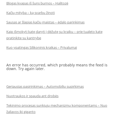
Blogas kvapas iš šuns burnos – Halitozė
Kačių mityba – ką svarbu žinoti
Sausas ar šlapias kačių maistas – ėdalo parinkimas
Kaip išmokyti katę daryti į dėžutę su kraiku – prie tualeto katę
pratinkite su kantrybe
Kuo ypatingas Silikoninis kraikas – Privalumai
An error has occurred, which probably means the feed is
down. Try again later.
Geriausias pasirinkimas – Automobilių supirkimas
Nuotraukos ir spauda ant drobės
Tekinimo procesas sunkiųjų mechanizmų komponentams – Nuo
žaliavos iki giganto