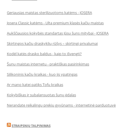
Geriausias maistas sterilizuotoms katėms - JOSERA
Josera Classic katėms - Ulta premium klasės kačių maistas
Aukščiausios kokybės standartas Jūsų šuns mitybai - JOSERA
Skirtingos kačių draskyklių rūšys – skirtingi privalumai
Kodėl katės drasko baldus - kaip to išvengti?
Šunų maistas internetu - praktiškas pasirinkimas
Silikoninis kačių kraikas - kuo jis ypatingas
Ar mano katei patiks Tofu kraikas
Kokybiškas ir subalansuotas šunų ėdalas
Nerandate reikalingų prekių gyvūnams - internetinė parduotuvė
STRAIPSNIŲ TALPINIMAS