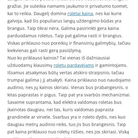
gražiai. Jie suteikia namams jaukumo ir privatumo tuomet,
kai to reikia. Daugelį domina
roletai kaina
, nes kai kurie
galvoja, kad šis populiarus langų uždengimo būdas yra
brangus. Taip tikrai nėra. Galima pasirinkti gera kaina
parduodamus roletus. Taip pat galima rasti ir brangius.
Viskas priklauso nuo poreikių ir finansinių galimybių, tačiau
kiekvienas gali rasti gerą pasiūlymą.
Nuo ko priklauso kainos? Tai vienas iš dažniausiai
užduodamų klausimų
roletų pardavėjams
ir gamintojams.
Išsamus atsakymas būtų vertas atskiro straipsnio, tačiau
trumpai galima į jį atsakyti. Kaina priklauso nuo naudojamo
audinio, nes jų kainos skiriasi. Vienas bus prabangesnis, o
kitas paprastas ir pigus. Taip pat yra svarbūs mechanizmai.
Savaime suprantama, kad elektra valdomas roletas bus
įkainotas daugiau, nei tas, kuris valdomas paprasta
grandinėle ar virvele. Svarbus yra ir roleto dydis, nes kuo
daugiau metrų audinio reiks, tuo jis bus brangesnis. Taip
pat kaina priklauso nuo roletų rūšies, nes jos skiriasi. Viską