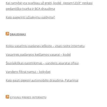
Kai ramybė yra svarbiau už greitį, kodėl „Vezam123.lt“ renkasi
pedantišką tvarką ir BCA draudimą
Kaip pagerinti užsakymų valdymą?
DRAUDIMAS
Kokių vasarinių padangų ieškote – visas rasite internetu
Vasarinės padangos keičiamos vasarai – kodėl
Šiuolaikiškas pasirinkimas – vandens aparatai ofisui
Vandens filtrai namui – kokybei
Kaip gauti pigesnį automobilio draudimą. Patarimai
GYVUNU PREKES INTERNETU