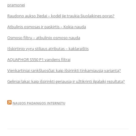
pramonei
Raudono aukso žiedai – kodėl jie traukia šiuolaikines poras?
Atbulinis osmosas ir paskirtis – Kokia nauda
Osmoso filtrų – atbulinio osmoso nauda
Išskirtinio vyrų stiliaus atributas – kaklaraištis
AQUAPHOR S550 P1 vandens filtrai
Vienkartiniai rankšluosčiai: kaip išsirinkti tinkamiausią variantą?
Geliniai lakai: kaip išsirinkti geriausią ir užtikrinti ilgalaikį rezultatą?
NAUJOS PADANGOS INTERNETU