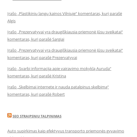
Įrašo „Plastikinių langų kainos Vilniuje“ komentaras, kurį parašė
Algis
Įrašo „Prezervatyvai yra draugiškiausia priemonė Jūsų sveikatai“
komentaras, kurį parašė Sargiai
Įrašo „Prezervatyvai yra draugiškiausia priemonė Jūsų sveikatai“
komentaras, kurį parašė Prezervatyvai
Įrašo „Svarbi informacija apie vairavimo mokyklą Auruda“
komentaras, kurį parašė Kristina
Įrašo „Skelbimai internete ir nauda patalpinus skelbimą“
komentaras, kurį parašė Robert
SEO STRAIPSNIU TALPINIMAS
Auto supirkimas kaip efektyvus transporto priemonės gyvavimo