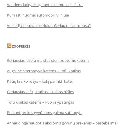
Vandens kokybės garantas namuose – filtrai
Kur rasti nuomai automobilį Vilniuje
Vokietija Lietuva mikriukai. Geriau nei autobusu?
ZOOPREKĖS
Geriausias Josera maistas sterilizuotoms katėms
Augalinė alternatyva katėms – Tofu kraikas
Kačių kraiko rūšys – kokį parinkti katei
Geriausias kačių kraikas – kokios rūšies
Tofu kraikas katėms – kuo jis ypatingas
Perkant prekes gyvūnams galima sutaupyti
Ar naudinga naudotis akcijomis gyvūnų prekėmis – pastebėjimai