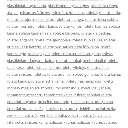
plastikiniai langai akcija
,
plastikiniai langai akcijos
,
plastikiniu langu
akcijos
,
plisuotos žaliuzės
,
ritininės užuolaidos
,
roletai
,
roletai akcija
,
roletai alytuje
,
roletai alytus
,
roletai ant langu
,
roletai diena naktis
,
roletai internetu
,
roletai kaina
,
roletai kainos
,
roletai kaunas
,
roletai
kaune
,
roletai kaune kaina
,
roletai klaipeda
,
roletai klaipedoje
,
roletai langams
,
roletai marijampoleje
,
roletai nuo saulės
,
roletai
nuo saulės ir karščio
,
roletai nuo saulės ir karščio kaina
,
roletai
panevezyje
,
roletai pigiau
,
roletai plastikiniams langams
,
roletai
plastikiniams langams kaina
,
roletai senukai
,
roletai siauliai
,
roletai
siauliuose
,
roletai stoglangiams
,
roletai vilniuje
,
roletai vilnius
,
roletai zaliuzes
,
roletas
,
roletu audiniai
,
roletu gamyba
,
roletu kaina
,
roletų kainos
,
roletu mechanizmai
,
roletu mechanizmas
,
roletu
montavimas
,
roletu montavimo instrukcija
,
roletu pavyzdziai
,
romanetes internetu
,
romanetes kaina
,
ruletai
,
senukai roletai
,
tinkleliai langams
,
tinkleliai nuo uodu
,
tinkleliai nuo uodų kaina
,
tinkleliai nuo vabzdžių
,
tinklelis nuo uodu
,
tinklelis nuo vabzdžių
,
vertikalios žaliuzės
,
vertikalios žaliuzės kaina
,
žaliuzės
,
zaliuzes
internetu
,
žaliuzės kaina
,
zaliuzes kaunas
,
žaliuzės kaune
,
zaliuzes