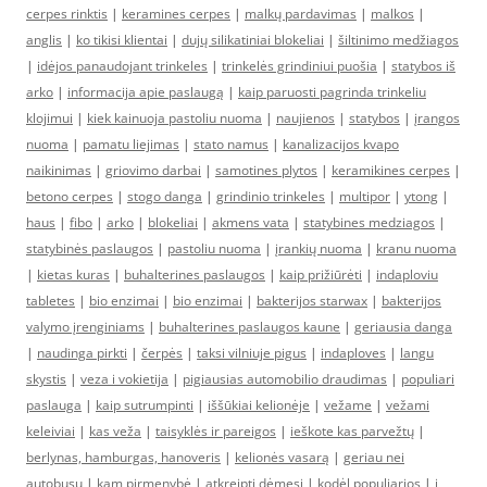
cerpes rinktis
|
keramines cerpes
|
malkų pardavimas
|
malkos
|
anglis
|
ko tikisi klientai
|
dujų silikatiniai blokeliai
|
šiltinimo medžiagos
|
idėjos panaudojant trinkeles
|
trinkelės grindiniui puošia
|
statybos iš
arko
|
informacija apie paslaugą
|
kaip paruosti pagrinda trinkeliu
klojimui
|
kiek kainuoja pastoliu nuoma
|
naujienos
|
statybos
|
įrangos
nuoma
|
pamatu liejimas
|
stato namus
|
kanalizacijos kvapo
naikinimas
|
griovimo darbai
|
samotines plytos
|
keramikines cerpes
|
betono cerpes
|
stogo danga
|
grindinio trinkeles
|
multipor
|
ytong
|
haus
|
fibo
|
arko
|
blokeliai
|
akmens vata
|
statybines medziagos
|
statybinės paslaugos
|
pastoliu nuoma
|
įrankių nuoma
|
kranu nuoma
|
kietas kuras
|
buhalterines paslaugos
|
kaip prižiūrėti
|
indaploviu
tabletes
|
bio enzimai
|
bio enzimai
|
bakterijos starwax
|
bakterijos
valymo įrenginiams
|
buhalterines paslaugos kaune
|
geriausia danga
|
naudinga pirkti
|
čerpės
|
taksi vilniuje pigus
|
indaploves
|
langu
skystis
|
veza i vokietija
|
pigiausias automobilio draudimas
|
populiari
paslauga
|
kaip sutrumpinti
|
iššūkiai kelionėje
|
vežame
|
vežami
keleiviai
|
kas veža
|
taisyklės ir pareigos
|
ieškote kas parvežtų
|
berlynas, hamburgas, hanoveris
|
kelionės vasarą
|
geriau nei
autobusu
|
kam pirmenybė
|
atkreipti dėmesį
|
kodėl populiarios
|
į