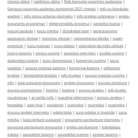
masinu dalys
|
saldytuvu dalys
|
Kiek kainuoja vasarines padangos
|
Geriausi vasariniu padangu gamintojai 2021 metais
|
tofu su bambuko
anglimi
|
tofu zalios arbatos ekstraktu
|
tofu kraikas originalus
|
prekiu
gyvunams grazinimas
|
elektromobiliu krovimui
|
paskolos bustui
|
mazoji paskola
|
kaciu mityba
|
išmokykite katę
|
perkraustymo
paslaugos vilniuje
|
meistras vilniuje
|
odontologijos klinika
|
super
premium
|
sunu maistas
|
sunu edalas
|
valandinis darzelis vilniuje
|
josera katems
|
josera sunims
|
paskolos internetu
|
guoliai sunims
|
dubeneliai sunims
|
sunu dziovintuvai
|
konservai sunims
|
kaciu
tualetas
|
sausas maistas katems
|
konservai katems
|
silikoninis
kraikas
|
bentonitinis kraikas
|
tofu kraikas
|
sausas maistas sunims
|
info
|
kaip sutaupyti gyvunams
|
prekes gyvunams
|
gyvunu prieziura
|
gyvunu augintojams
|
šunims
|
katėms
|
gyvunu prekes
|
tofu kraiko
naudojimas
|
ar patiks tofu
|
augalinė alternatyva
|
gyvunu prekes
|
kontaktai
|
apie mus
|
naujienos
|
nuorodos
|
nuorodos
|
nuorodos
|
gyvunu prekes internetu
|
edalo itaka
|
sunu edalas ir isvaizda
|
sunu
mityba
|
kaip perkant sutaupyti
|
gyvunams parduotuve internetu
|
geriausia parduotuve gyvunams
|
prekiu parduotuve
|
kokybiskas
edalas
|
pavadeliai katems
|
pavadeliai sunims
|
prekes katems
|