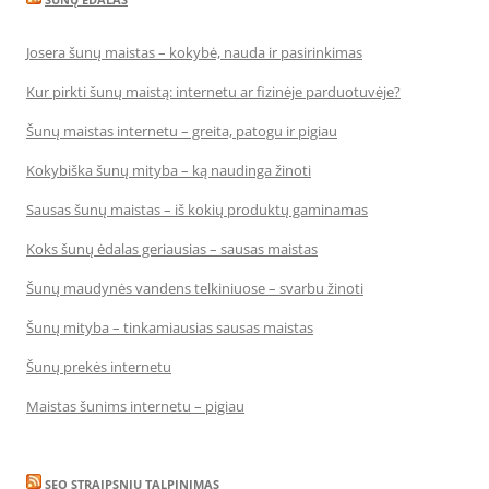
Josera šunų maistas – kokybė, nauda ir pasirinkimas
Kur pirkti šunų maistą: internetu ar fizinėje parduotuvėje?
Šunų maistas internetu – greita, patogu ir pigiau
Kokybiška šunų mityba – ką naudinga žinoti
Sausas šunų maistas – iš kokių produktų gaminamas
Koks šunų ėdalas geriausias – sausas maistas
Šunų maudynės vandens telkiniuose – svarbu žinoti
Šunų mityba – tinkamiausias sausas maistas
Šunų prekės internetu
Maistas šunims internetu – pigiau
SEO STRAIPSNIU TALPINIMAS