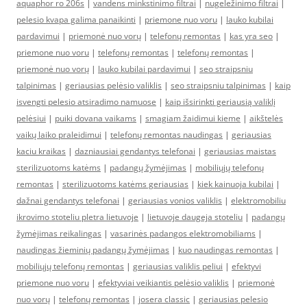
aquaphor ro 206s
|
vandens minkstinimo filtrai
|
nugeležinimo filtrai
|
pelesio kvapa galima panaikinti
|
priemone nuo voru
|
lauko kubilai
pardavimui
|
priemonė nuo vorų
|
telefonų remontas
|
kas yra seo
|
priemone nuo voru
|
telefonų remontas
|
telefonų remontas
|
priemonė nuo vorų
|
lauko kubilai pardavimui
|
seo straipsniu
talpinimas
|
geriausias pelėsio valiklis
|
seo straipsniu talpinimas
|
kaip
isvengti pelesio atsiradimo namuose
|
kaip išsirinkti geriausią valiklį
pelėsiui
|
puiki dovana vaikams
|
smagiam žaidimui kieme
|
aikštelės
vaikų laiko praleidimui
|
telefonų remontas naudingas
|
geriausias
kaciu kraikas
|
dazniausiai gendantys telefonai
|
geriausias maistas
sterilizuotoms katėms
|
padangų žymėjimas
|
mobiliųjų telefonų
remontas
|
sterilizuotoms katėms geriausias
|
kiek kainuoja kubilai
|
dažnai gendantys telefonai
|
geriausias vonios valiklis
|
elektromobiliu
ikrovimo stoteliu pletra lietuvoje
|
lietuvoje daugeja stoteliu
|
padangų
žymėjimas reikalingas
|
vasarinės padangos elektromobiliams
|
naudingas žieminių padangų žymėjimas
|
kuo naudingas remontas
|
mobiliųjų telefonų remontas
|
geriausias valiklis peliui
|
efektyvi
priemone nuo voru
|
efektyviai veikiantis pelėsio valiklis
|
priemonė
nuo vorų
|
telefonų remontas
|
josera classic
|
geriausias pelesio