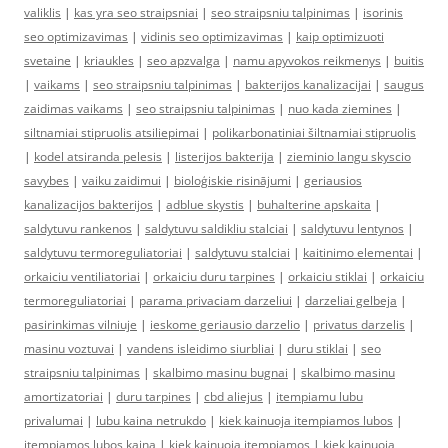
valiklis
|
kas yra seo straipsniai
|
seo straipsniu talpinimas
|
isorinis
seo optimizavimas
|
vidinis seo optimizavimas
|
kaip optimizuoti
svetaine
|
kriaukles
|
seo apzvalga
|
namu apyvokos reikmenys
|
buitis
|
vaikams
|
seo straipsniu talpinimas
|
bakterijos kanalizacijai
|
saugus
zaidimas vaikams
|
seo straipsniu talpinimas
|
nuo kada ziemines
|
siltnamiai stipruolis atsiliepimai
|
polikarbonatiniai šiltnamiai stipruolis
|
kodel atsiranda pelesis
|
listerijos bakterija
|
zieminio langu skyscio
savybes
|
vaiku zaidimui
|
bioloģiskie risinājumi
|
geriausios
kanalizacijos bakterijos
|
adblue skystis
|
buhalterine apskaita
|
saldytuvu rankenos
|
saldytuvu saldikliu stalciai
|
saldytuvu lentynos
|
saldytuvu termoreguliatoriai
|
saldytuvu stalciai
|
kaitinimo elementai
|
orkaiciu ventiliatoriai
|
orkaiciu duru tarpines
|
orkaiciu stiklai
|
orkaiciu
termoreguliatoriai
|
parama privaciam darzeliui
|
darzeliai gelbeja
|
pasirinkimas vilniuje
|
ieskome geriausio darzelio
|
privatus darzelis
|
masinu voztuvai
|
vandens isleidimo siurbliai
|
duru stiklai
|
seo
straipsniu talpinimas
|
skalbimo masinu bugnai
|
skalbimo masinu
amortizatoriai
|
duru tarpines
|
cbd aliejus
|
itempiamu lubu
privalumai
|
lubu kaina netrukdo
|
kiek kainuoja itempiamos lubos
|
itempiamos lubos kaina
|
kiek kainuoja itempiamos
|
kiek kainuoja