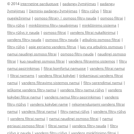
© 2014
internetine parduotuve
|
padangų žymėjimas
|
padangų
žymėjimas
|
žieminių padangų žymėjimas
|
filtrų rūšys
|
filtrai
nugeležinimui
|
osmoso filtrai> |
osmoso filtrų nauda
|
osmoso filtrai
|
filtrų rūšys
|
minkštinimo filtrų naudojimas
|
minkštinimo sistema
|
filtrų rūšys ir nauda
|
osmoso filtrai
|
vandens filtrai nukalkinimui
|
vandens filtrų nauda
|
osmoso filtrų nauda
|
atbulinio osmoso filtrai
|
filtrų rūšys
|
apie geriamo vandens filtrus
|
kas yra atbulinis osmosas
|
namui naudingi osmoso filtrai
|
osmoso filtrų nauda
|
naudingi osmoso
filtrai
|
kuo naudingi osmoso filtrai
|
vandens filtravimo sistemos
|
filtrų
namui pasirinkimas
|
filtrai komfortui namuose
|
vandens filtrai namui
|
filtrai namams
|
vandens filtrai kokybei
|
tinkamiausi vandens filtrai
namui
|
vandens filtravimo sistemos namui
|
filtrų sprendimai namui
|
ieškome vandens filtrų namui
|
vandens filtrų namui rūšys
|
vandens
kokybei filtrai namui
|
vandens namui filtrų pasirinkimas
|
vandens
filtrų rtūšys
|
vandens kokybei name
|
rekomenduojami vandens filtrai
namui
|
vandens filtrai namui
|
filtrų namui rūšys
|
vandens filtrų rūšys
|
vandens filtrai namui
|
namui naudingi osmoso filtrai
|
namui
geriausi osmoso filtrai
|
filtrai namui
|
vandens filtrų nauda
|
filtrų
rūšys ir nauda
|
vandens filtrų rūšys
|
vandens minkštinimo filtrai
|