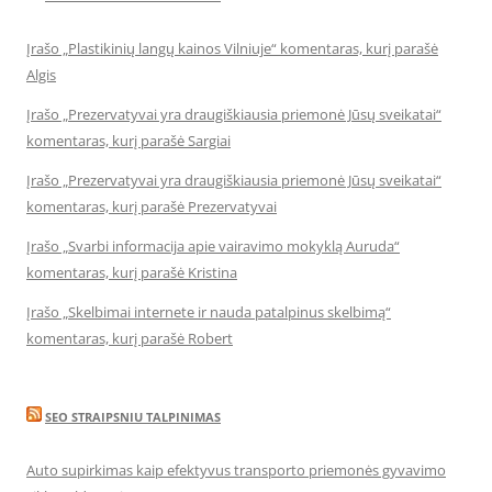
Įrašo „Plastikinių langų kainos Vilniuje“ komentaras, kurį parašė
Algis
Įrašo „Prezervatyvai yra draugiškiausia priemonė Jūsų sveikatai“
komentaras, kurį parašė Sargiai
Įrašo „Prezervatyvai yra draugiškiausia priemonė Jūsų sveikatai“
komentaras, kurį parašė Prezervatyvai
Įrašo „Svarbi informacija apie vairavimo mokyklą Auruda“
komentaras, kurį parašė Kristina
Įrašo „Skelbimai internete ir nauda patalpinus skelbimą“
komentaras, kurį parašė Robert
SEO STRAIPSNIU TALPINIMAS
Auto supirkimas kaip efektyvus transporto priemonės gyvavimo