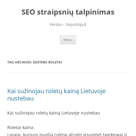
Skip
to
SEO straipsnių talpinimas
content
Verslui – 3xpozicija.lt
Menu
TAG ARCHIVES:
DEXTERA ROLETAI
Kai sužinojau roletų kainą Lietuvoje
nustebau
Kai sužinojau roletų kainą Lietuvoje nustebau
Roletai kaina
Langai, kuriuos puošia roletai atrodo visuomet tvarkingai ir