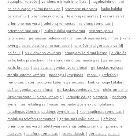
aquaphor ro 206s
|
vandens minkstinimo filtrai
|
nugeležinimo filtrai
|
pelesio kvapa galima panaikinti
|
priemone nuo voru
|
lauko kubilai
pardavimui
|
priemonė nuo vorų
|
telefonų remontas
|
kas yra seo
|
priemone nuo voru
|
telefonų remontas
|
telefonų remontas
|
priemonė nuo vorų
|
lauko kubilai pardavimui
|
seo straipsniu
talpinimas
|
geriausias pelėsio valiklis
|
seo straipsniu talpinimas
|
kaip
isvengti pelesio atsiradimo namuose
|
kaip išsirinkti geriausią valiklį
pelėsiui
|
puiki dovana vaikams
|
smagiam žaidimui kieme
|
aikštelės
vaikų laiko praleidimui
|
telefonų remontas naudingas
|
geriausias
kaciu kraikas
|
dazniausiai gendantys telefonai
|
geriausias maistas
sterilizuotoms katėms
|
padangų žymėjimas
|
mobiliųjų telefonų
remontas
|
sterilizuotoms katėms geriausias
|
kiek kainuoja kubilai
|
dažnai gendantys telefonai
|
geriausias vonios valiklis
|
elektromobiliu
ikrovimo stoteliu pletra lietuvoje
|
lietuvoje daugeja stoteliu
|
padangų
žymėjimas reikalingas
|
vasarinės padangos elektromobiliams
|
naudingas žieminių padangų žymėjimas
|
kuo naudingas remontas
|
mobiliųjų telefonų remontas
|
geriausias valiklis peliui
|
efektyvi
priemone nuo voru
|
efektyviai veikiantis pelėsio valiklis
|
priemonė
nuo vorų
|
telefonų remontas
|
josera classic
|
geriausias pelesio