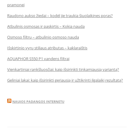
pramonei
Raudono aukso žiedai – kodėl jie traukia šiuolaikines poras?
Atbulinis osmosas ir paskirtis – Kokia nauda
Osmoso filtrų – atbulinio osmoso nauda
Išskirtinio vyrų stiliaus atributas – kaklaraištis
AQUAPHOR S550 P1 vandens filtrai
Vienkartiniai rankšluosčiai: kaip išsirinkti tinkamiausią variantą?
Geliniai lakai: kaip išsirinkti geriausią ir užtikrinti ilgalaikį rezultatą?
NAUJOS PADANGOS INTERNETU