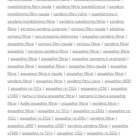
nugeležinimo filtrų nauda
|
vandens filtrai nugeležinimui
|
vandens
minkštinimo filtrų nauda
|
vandens filtrų rūšys
|
nugeležinimo ir
vandens monkštinimo filtrai
|
vandens nukalkinimo filtrai
|
vandens
filtrai
|
geriamo vandens sistemos
|
osmoso filtrų nauda
|
atbulinio
osmoso filtrai
|
seo straipsniu talpinimas
|
aquaphor vandens filtrai
|
aquaphor filtrai
|
osmoso filtrų nauda
|
osmoso filtrai
|
vandens filtrai
aquaphor
|
geriamo vandens filtrai
|
aquaphor filtrai
|
aquaphor filtrai
|
aquaphor filtrai
|
aquaphor filtrai
|
aquaphor namams ir pramonei
|
aquaphor filtrai
|
aquaphor filtrai
|
aquaphor filtrų nauda
|
aquaphor
filtrai
|
aquapgor filtrai ir nauda
|
aquaphor filtrai
|
aquaphor filtrai
|
vandens filtrai
|
aquaphor filtrai
|
vandens filtru rusys
|
aquaphor s800
|
aquaphor ro-101s
|
aquaphor ro-102s
|
aquapgor s550
|
aquaphor
s1000
|
namui ir biurui aquaphor filtrai
|
namams ir biurui aquaphor
filtrai
|
kodel aquaphor filtrai
|
aquaphor filtrai
|
vandens filtrai
|
aquaphor filtrai
|
aquaphor ro-101s
|
aquaphor ro-202s
|
aquaphor ro-
102s
|
aquaphor ro-202s
|
aquaphor ro-206s
|
vandens filtrai
|
aquaphor s800
|
aquaphor s550
|
geriamo vandens filtrai
|
aquaphor
s1000
|
aquaphor ro 101s
|
aquaphor 102s
|
aquaphor ro 202s
|