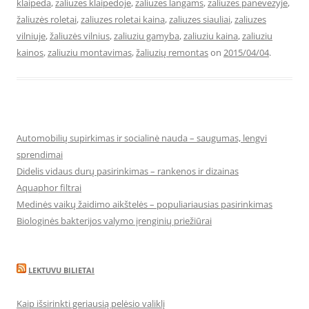
klaipeda
,
zaliuzes klaipedoje
,
zaliuzes langams
,
zaliuzes panevezyje
,
žaliuzės roletai
,
zaliuzes roletai kaina
,
zaliuzes siauliai
,
zaliuzes
vilniuje
,
žaliuzės vilnius
,
zaliuziu gamyba
,
zaliuziu kaina
,
zaliuziu
kainos
,
zaliuziu montavimas
,
žaliuzių remontas
on
2015/04/04
.
Automobilių supirkimas ir socialinė nauda – saugumas, lengvi
sprendimai
Didelis vidaus durų pasirinkimas – rankenos ir dizainas
Aquaphor filtrai
Medinės vaikų žaidimo aikštelės – populiariausias pasirinkimas
Biologinės bakterijos valymo įrenginių priežiūrai
LEKTUVU BILIETAI
Kaip išsirinkti geriausią pelėsio valiklį