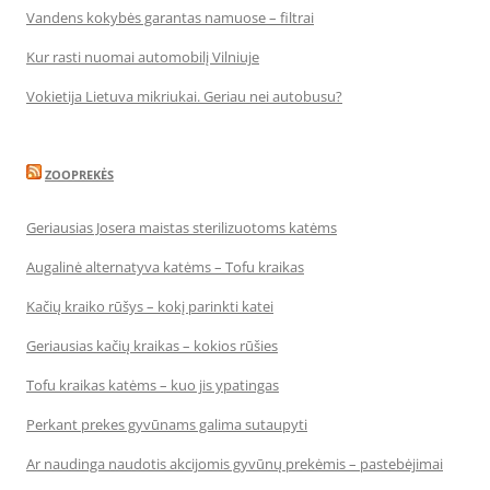
Vandens kokybės garantas namuose – filtrai
Kur rasti nuomai automobilį Vilniuje
Vokietija Lietuva mikriukai. Geriau nei autobusu?
ZOOPREKĖS
Geriausias Josera maistas sterilizuotoms katėms
Augalinė alternatyva katėms – Tofu kraikas
Kačių kraiko rūšys – kokį parinkti katei
Geriausias kačių kraikas – kokios rūšies
Tofu kraikas katėms – kuo jis ypatingas
Perkant prekes gyvūnams galima sutaupyti
Ar naudinga naudotis akcijomis gyvūnų prekėmis – pastebėjimai