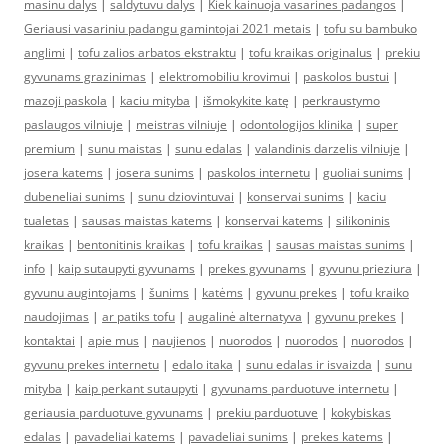
masinu dalys
|
saldytuvu dalys
|
Kiek kainuoja vasarines padangos
|
Geriausi vasariniu padangu gamintojai 2021 metais
|
tofu su bambuko
anglimi
|
tofu zalios arbatos ekstraktu
|
tofu kraikas originalus
|
prekiu
gyvunams grazinimas
|
elektromobiliu krovimui
|
paskolos bustui
|
mazoji paskola
|
kaciu mityba
|
išmokykite katę
|
perkraustymo
paslaugos vilniuje
|
meistras vilniuje
|
odontologijos klinika
|
super
premium
|
sunu maistas
|
sunu edalas
|
valandinis darzelis vilniuje
|
josera katems
|
josera sunims
|
paskolos internetu
|
guoliai sunims
|
dubeneliai sunims
|
sunu dziovintuvai
|
konservai sunims
|
kaciu
tualetas
|
sausas maistas katems
|
konservai katems
|
silikoninis
kraikas
|
bentonitinis kraikas
|
tofu kraikas
|
sausas maistas sunims
|
info
|
kaip sutaupyti gyvunams
|
prekes gyvunams
|
gyvunu prieziura
|
gyvunu augintojams
|
šunims
|
katėms
|
gyvunu prekes
|
tofu kraiko
naudojimas
|
ar patiks tofu
|
augalinė alternatyva
|
gyvunu prekes
|
kontaktai
|
apie mus
|
naujienos
|
nuorodos
|
nuorodos
|
nuorodos
|
gyvunu prekes internetu
|
edalo itaka
|
sunu edalas ir isvaizda
|
sunu
mityba
|
kaip perkant sutaupyti
|
gyvunams parduotuve internetu
|
geriausia parduotuve gyvunams
|
prekiu parduotuve
|
kokybiskas
edalas
|
pavadeliai katems
|
pavadeliai sunims
|
prekes katems
|