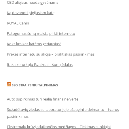
CBD aliejaus nauda gyvūnams
Ką dovanoti įsigijusiam katę
ROYAL Canin
Patogumas šunų maistą pirkti internetu
Koks kraikas katėms geriausias?
Prekės internetu su akcija – praktiškas pasirinkimas
Įtaka keturkojų išvaizdai – šunų ėdalas
SEO STRAIPSNIU TALPINIMAS
Auto supirkimas turi realią finansinę vertę
Sužadėtuvių žiedas su laboratorijoje užaugintu deimantu – tvarus
pasirinkimas
Ekstremalų krūvį atlaikančios medžiagos – Tiekimas sunkiajai