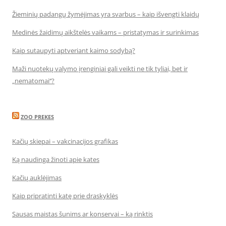
Žieminių padangų žymėjimas yra svarbus – kaip išvengti klaidų
Medinės žaidimų aikštelės vaikams – pristatymas ir surinkimas
Kaip sutaupyti aptveriant kaimo sodybą?
Maži nuotekų valymo įrenginiai gali veikti ne tik tyliai, bet ir
„nematomai‘‘?
ZOO PREKES
Kačių skiepai – vakcinacijos grafikas
Ką naudinga žinoti apie kates
Kačių auklėjimas
Kaip pripratinti katę prie draskyklės
Sausas maistas šunims ar konservai – ką rinktis