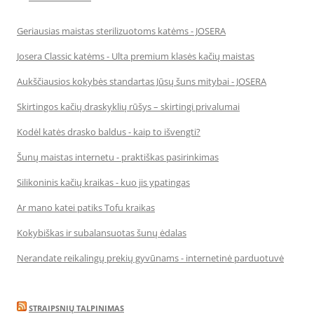
Geriausias maistas sterilizuotoms katėms - JOSERA
Josera Classic katėms - Ulta premium klasės kačių maistas
Aukščiausios kokybės standartas Jūsų šuns mitybai - JOSERA
Skirtingos kačių draskyklių rūšys – skirtingi privalumai
Kodėl katės drasko baldus - kaip to išvengti?
Šunų maistas internetu - praktiškas pasirinkimas
Silikoninis kačių kraikas - kuo jis ypatingas
Ar mano katei patiks Tofu kraikas
Kokybiškas ir subalansuotas šunų ėdalas
Nerandate reikalingų prekių gyvūnams - internetinė parduotuvė
STRAIPSNIŲ TALPINIMAS