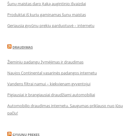
Šunų maistas daro įtaką augintinio išvaizdai
Produktai iš kurių gaminamas šunų maistas
Geriausia gyvūnų prekių parduotuvė – internetu
DRAUDIMAS
Žieminių padangų žymėjimas ir draudimas
Naujos Continental vasarinės padangos internetu
Vandens filtrai namui – kiekvienam gyventojui
Pigiausiai ir brangiausiai draudžiami automobiliai
Automobilio draudimas internetu. Saugumas priklauso nuo Jūsų
pačių!
GYVUNU PREKES