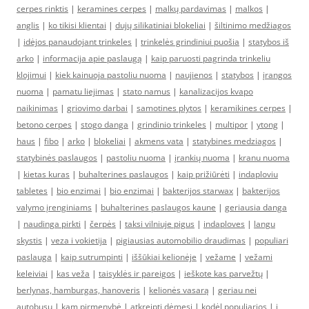
cerpes rinktis
|
keramines cerpes
|
malkų pardavimas
|
malkos
|
anglis
|
ko tikisi klientai
|
dujų silikatiniai blokeliai
|
šiltinimo medžiagos
|
idėjos panaudojant trinkeles
|
trinkelės grindiniui puošia
|
statybos iš
arko
|
informacija apie paslaugą
|
kaip paruosti pagrinda trinkeliu
klojimui
|
kiek kainuoja pastoliu nuoma
|
naujienos
|
statybos
|
įrangos
nuoma
|
pamatu liejimas
|
stato namus
|
kanalizacijos kvapo
naikinimas
|
griovimo darbai
|
samotines plytos
|
keramikines cerpes
|
betono cerpes
|
stogo danga
|
grindinio trinkeles
|
multipor
|
ytong
|
haus
|
fibo
|
arko
|
blokeliai
|
akmens vata
|
statybines medziagos
|
statybinės paslaugos
|
pastoliu nuoma
|
įrankių nuoma
|
kranu nuoma
|
kietas kuras
|
buhalterines paslaugos
|
kaip prižiūrėti
|
indaploviu
tabletes
|
bio enzimai
|
bio enzimai
|
bakterijos starwax
|
bakterijos
valymo įrenginiams
|
buhalterines paslaugos kaune
|
geriausia danga
|
naudinga pirkti
|
čerpės
|
taksi vilniuje pigus
|
indaploves
|
langu
skystis
|
veza i vokietija
|
pigiausias automobilio draudimas
|
populiari
paslauga
|
kaip sutrumpinti
|
iššūkiai kelionėje
|
vežame
|
vežami
keleiviai
|
kas veža
|
taisyklės ir pareigos
|
ieškote kas parvežtų
|
berlynas, hamburgas, hanoveris
|
kelionės vasarą
|
geriau nei
autobusu
|
kam pirmenybė
|
atkreipti dėmesį
|
kodėl populiarios
|
į