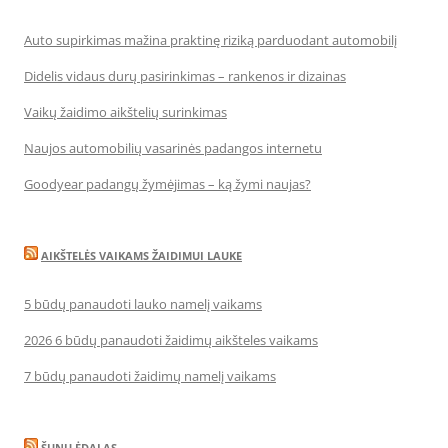
Auto supirkimas mažina praktinę riziką parduodant automobilį
Didelis vidaus durų pasirinkimas – rankenos ir dizainas
Vaikų žaidimo aikštelių surinkimas
Naujos automobilių vasarinės padangos internetu
Goodyear padangų žymėjimas – ką žymi naujas?
AIKŠTELĖS VAIKAMS ŽAIDIMUI LAUKE
5 būdų panaudoti lauko namelį vaikams
2026 6 būdų panaudoti žaidimų aikšteles vaikams
7 būdų panaudoti žaidimų namelį vaikams
ŠUNŲ ĖDALAS