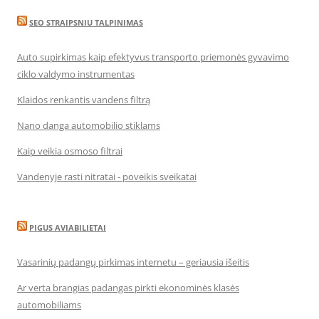
SEO STRAIPSNIU TALPINIMAS
Auto supirkimas kaip efektyvus transporto priemonės gyvavimo
ciklo valdymo instrumentas
Klaidos renkantis vandens filtrą
Nano danga automobilio stiklams
Kaip veikia osmoso filtrai
Vandenyje rasti nitratai - poveikis sveikatai
PIGUS AVIABILIETAI
Vasarinių padangų pirkimas internetu – geriausia išeitis
Ar verta brangias padangas pirkti ekonominės klasės
automobiliams