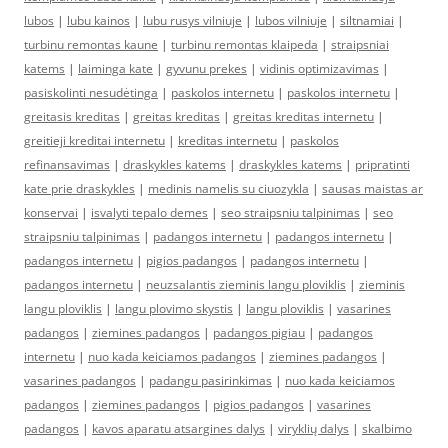
lubos
|
lubu kainos
|
lubu rusys vilniuje
|
lubos vilniuje
|
siltnamiai
|
turbinu remontas kaune
|
turbinu remontas klaipeda
|
straipsniai
katems
|
laiminga kate
|
gyvunu prekes
|
vidinis optimizavimas
|
pasiskolinti nesudėtinga
|
paskolos internetu
|
paskolos internetu
|
greitasis kreditas
|
greitas kreditas
|
greitas kreditas internetu
|
greitieji kreditai internetu
|
kreditas internetu
|
paskolos
refinansavimas
|
draskykles katems
|
draskykles katems
|
pripratinti
kate prie draskykles
|
medinis namelis su ciuozykla
|
sausas maistas ar
konservai
|
isvalyti tepalo demes
|
seo straipsniu talpinimas
|
seo
straipsniu talpinimas
|
padangos internetu
|
padangos internetu
|
padangos internetu
|
pigios padangos
|
padangos internetu
|
padangos internetu
|
neuzsalantis zieminis langu ploviklis
|
zieminis
langu ploviklis
|
langu plovimo skystis
|
langu ploviklis
|
vasarines
padangos
|
ziemines padangos
|
padangos pigiau
|
padangos
internetu
|
nuo kada keiciamos padangos
|
ziemines padangos
|
vasarines padangos
|
padangu pasirinkimas
|
nuo kada keiciamos
padangos
|
ziemines padangos
|
pigios padangos
|
vasarines
padangos
|
kavos aparatu atsargines dalys
|
viryklių dalys
|
skalbimo