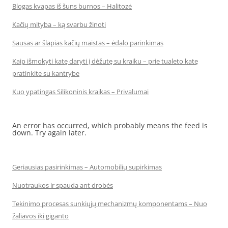
Blogas kvapas iš šuns burnos – Halitozė
Kačių mityba – ką svarbu žinoti
Sausas ar šlapias kačių maistas – ėdalo parinkimas
Kaip išmokyti katę daryti į dėžutę su kraiku – prie tualeto katę
pratinkite su kantrybe
Kuo ypatingas Silikoninis kraikas – Privalumai
An error has occurred, which probably means the feed is
down. Try again later.
Geriausias pasirinkimas – Automobilių supirkimas
Nuotraukos ir spauda ant drobės
Tekinimo procesas sunkiųjų mechanizmų komponentams – Nuo
žaliavos iki giganto