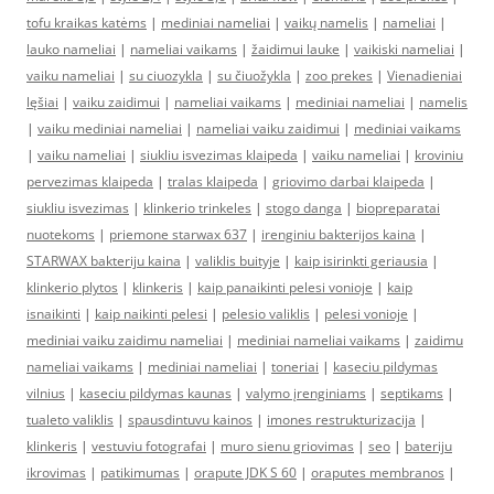
tofu kraikas katėms
|
mediniai nameliai
|
vaikų namelis
|
nameliai
|
lauko nameliai
|
nameliai vaikams
|
žaidimui lauke
|
vaikiski nameliai
|
vaiku nameliai
|
su ciuozykla
|
su čiuožykla
|
zoo prekes
|
Vienadieniai
lęšiai
|
vaiku zaidimui
|
nameliai vaikams
|
mediniai nameliai
|
namelis
|
vaiku mediniai nameliai
|
nameliai vaiku zaidimui
|
mediniai vaikams
|
vaiku nameliai
|
siukliu isvezimas klaipeda
|
vaiku nameliai
|
kroviniu
pervezimas klaipeda
|
tralas klaipeda
|
griovimo darbai klaipeda
|
siukliu isvezimas
|
klinkerio trinkeles
|
stogo danga
|
biopreparatai
nuotekoms
|
priemone starwax 637
|
irenginiu bakterijos kaina
|
STARWAX bakteriju kaina
|
valiklis buityje
|
kaip isirinkti geriausia
|
klinkerio plytos
|
klinkeris
|
kaip panaikinti pelesi vonioje
|
kaip
isnaikinti
|
kaip naikinti pelesi
|
pelesio valiklis
|
pelesi vonioje
|
mediniai vaiku zaidimu nameliai
|
mediniai nameliai vaikams
|
zaidimu
nameliai vaikams
|
mediniai nameliai
|
toneriai
|
kaseciu pildymas
vilnius
|
kaseciu pildymas kaunas
|
valymo įrenginiams
|
septikams
|
tualeto valiklis
|
spausdintuvu kainos
|
imones restrukturizacija
|
klinkeris
|
vestuviu fotografai
|
muro sienu griovimas
|
seo
|
bateriju
ikrovimas
|
patikimumas
|
orapute JDK S 60
|
oraputes membranos
|