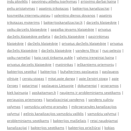
indu ploviklis
|
pavojingu atlieku tvarkymas
|
griovimo darbai kaina
|
geliu pristatymas
|
apatinis trikotazas
|
bakterijos kanalizacijai
|
kosmetika internetu pigiau
|
valentino dienos dovanos
|
apatinis
trikotazas moterims
|
bakterijoskanalizacijai.lt
|
darzelis klaipedoje
|
vaiku darzelis klaipedoje
|
pagalba tėvams klaipėdoje
|
privatus
darželis klaipėdoje gelbėja
|
darželis klaipėdoje
|
pasirinkimas
klaipėdoje
|
darželis klaipėdoje
|
privatus darželis klaipėdoje
|
privatus
darželis klaipėdoje
|
darželis klaipėdoje
|
vandens filtrai
|
nuo pelesio
|
vaiku nameliai
|
kaip rasti tinkama aukle
|
valymo irenginiai kaina
|
privatus darzelis klaipedoje
|
matininkas
|
ieškantiems priemonių
|
bakterijos septikui
|
bakterijos
|
buhalterines paslaugos
|
paslaugos
vilniuje
|
cerpiu stogas
|
mitai apie dangą
|
apie čerpinį stogą
|
apie
čerpes
|
patarimai
|
paslaugos Lietuvoje
|
dokumentai
|
programos
|
kiek kainuoja
|
apskaitaman.lt
|
naujiems ir probleminiams septikams
|
geriausios priemones
|
kanalizaciniai vandenys
|
vandens suliniu
valymas
|
vamzdziu valymo granules
|
mikrogranules kanalizacijos
valymui
|
gelinis kanalizacijos vamzdziu valiklis
|
vamzdziu valymui
|
probleminiams septikams
|
bakterijos maišeliais
|
retai naudojamai
kanalizacijai
|
bakterijos septikams
|
bakterijos priežiūrai
|
kokias