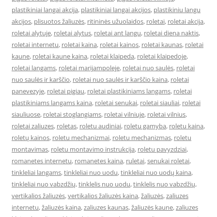
plastikiniai langai akcija
,
plastikiniai langai akcijos
,
plastikiniu langu
akcijos
,
plisuotos žaliuzės
,
ritininės užuolaidos
,
roletai
,
roletai akcija
,
roletai alytuje
,
roletai alytus
,
roletai ant langu
,
roletai diena naktis
,
roletai internetu
,
roletai kaina
,
roletai kainos
,
roletai kaunas
,
roletai
kaune
,
roletai kaune kaina
,
roletai klaipeda
,
roletai klaipedoje
,
roletai langams
,
roletai marijampoleje
,
roletai nuo saulės
,
roletai
nuo saulės ir karščio
,
roletai nuo saulės ir karščio kaina
,
roletai
panevezyje
,
roletai pigiau
,
roletai plastikiniams langams
,
roletai
plastikiniams langams kaina
,
roletai senukai
,
roletai siauliai
,
roletai
siauliuose
,
roletai stoglangiams
,
roletai vilniuje
,
roletai vilnius
,
roletai zaliuzes
,
roletas
,
roletu audiniai
,
roletu gamyba
,
roletu kaina
,
roletų kainos
,
roletu mechanizmai
,
roletu mechanizmas
,
roletu
montavimas
,
roletu montavimo instrukcija
,
roletu pavyzdziai
,
romanetes internetu
,
romanetes kaina
,
ruletai
,
senukai roletai
,
tinkleliai langams
,
tinkleliai nuo uodu
,
tinkleliai nuo uodų kaina
,
tinkleliai nuo vabzdžių
,
tinklelis nuo uodu
,
tinklelis nuo vabzdžių
,
vertikalios žaliuzės
,
vertikalios žaliuzės kaina
,
žaliuzės
,
zaliuzes
internetu
,
žaliuzės kaina
,
zaliuzes kaunas
,
žaliuzės kaune
,
zaliuzes