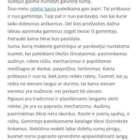
sudėjus galima nustatyti galutinę sumą.
Šiuo metu
roletai kaina
pateikiama gan įvairi. Tai priklauso
ir nuo gamintojo. Taip pat ir nuo pardavėjo, nes kai kurie
taiko didesnius antkainius. Dėl šios priežasties dažna
labiau apsimoka gaminius įsigyti tiesiai iš gamintojo.
Patraukli kaina tikrai bus pasiūlyta.
Suma, kurią mokėsite gamintojui ar pardavėjui nustatoma
tuomet, kai pateikiami tikslūs išmatavimai, pasirenkamas
audinys, roleto rūšis, mechanizmai ir papildomos
medžiagos ar darbai, pavyzdžiui, tvirtinimas. Kaina
priklauso ir nuo to, kiek jums reikės roletų. Tuomet, kai jų
reikia ne vienam langui ar durims, tai kaina vienam
vienetui yra mažesnė, nei perkant tik vienam.
Pigiausi yra tradiciniai ir plastikiniams langams skirti
roletai. Jie yra su paprastu mechanizmu. Audinių
pasirinkimas tikrai nėra skurdus. Rasite ir įvairių spalvų, ir
raštų. Gamintojo pateikiamame kataloge tikrai išsirinksite
tinkamus. Nebūtina mokėti labai didelių sumų pinigų,
kuomet norisi paprasto sprendimo apipavidalinant langą.