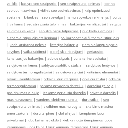
valiklis
|
kas yra seo straipsniai
|
seo straipsniu talpinimas
|
isorinis
seo optimizavimas
|
vidinis seo optimizavimas
|
kaip optimizuoti
svetaine
|
kriaukles
|
seo apzvalga
|
namu apyvokos reikmenys
|
buitis
|
vaikams
|
seo straipsniu talpinimas
|
bakterijos kanalizacijai
|
saugus
zaidimas vaikams
|
seo straipsniu talpinimas
|
nuo kada ziemines
|
siltnamiai stipruolis atsiliepimai
|
polikarbonatiniai šiltnamiai stipruolis
|
kodel atsiranda pelesis
|
listerijos bakterija
|
zieminio langu skyscio
savybes
|
vaiku zaidimui
|
bioloģiskie risinājumi
|
geriausios
kanalizacijos bakterijos
|
adblue skystis
|
buhalterine apskaita
|
saldytuvu rankenos
|
saldytuvu saldikliu stalciai
|
saldytuvu lentynos
|
saldytuvu termoreguliatoriai
|
saldytuvu stalciai
|
kaitinimo elementai
|
orkaiciu ventiliatoriai
|
orkaiciu duru tarpines
|
orkaiciu stiklai
|
orkaiciu
termoreguliatoriai
|
parama privaciam darzeliui
|
darzeliai gelbeja
|
pasirinkimas vilniuje
|
ieskome geriausio darzelio
|
privatus darzelis
|
masinu voztuvai
|
vandens isleidimo siurbliai
|
duru stiklai
|
seo
straipsniu talpinimas
|
skalbimo masinu bugnai
|
skalbimo masinu
amortizatoriai
|
duru tarpines
|
cbd aliejus
|
itempiamu lubu
privalumai
|
lubu kaina netrukdo
|
kiek kainuoja itempiamos lubos
|
itempiamos lubos kaina
|
kiek kainuoja itempiamos
|
kiek kainuoja