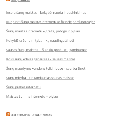
Josera šunų maistas – kokybė, nauda ir pasirinkimas
Kur pirkti šunų maistą: internetu ar fizinėje parduotuvėje?
Šunų maistas internetu – greita, patogu ir pigiau
Kokybiška šunų mityba – ką naudinga žinoti
Sausas šunų maistas – iš kokių produktų gaminamas
Koks šunų ėdalas geriausias – sausas maistas
Šunų maudynės vandens telkiniuose – svarbu žinoti
Šunų mityba – tinkamiausias sausas maistas
Šunų prekės internetu
Maistas šunims internetu – pigiau
SEO STRAIPSNIU TALPINIMAS