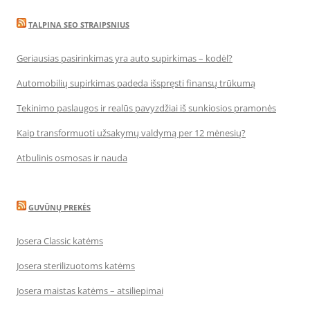
TALPINA SEO STRAIPSNIUS
Geriausias pasirinkimas yra auto supirkimas – kodėl?
Automobilių supirkimas padeda išspręsti finansų trūkumą
Tekinimo paslaugos ir realūs pavyzdžiai iš sunkiosios pramonės
Kaip transformuoti užsakymų valdymą per 12 mėnesių?
Atbulinis osmosas ir nauda
GUVŪNŲ PREKĖS
Josera Classic katėms
Josera sterilizuotoms katėms
Josera maistas katėms – atsiliepimai