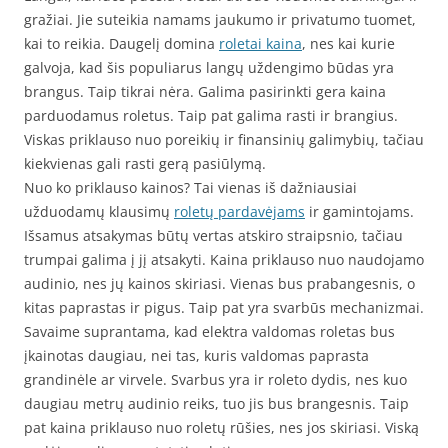
gražiai. Jie suteikia namams jaukumo ir privatumo tuomet,
kai to reikia. Daugelį domina
roletai kaina
, nes kai kurie
galvoja, kad šis populiarus langų uždengimo būdas yra
brangus. Taip tikrai nėra. Galima pasirinkti gera kaina
parduodamus roletus. Taip pat galima rasti ir brangius.
Viskas priklauso nuo poreikių ir finansinių galimybių, tačiau
kiekvienas gali rasti gerą pasiūlymą.
Nuo ko priklauso kainos? Tai vienas iš dažniausiai
užduodamų klausimų
roletų pardavėjams
ir gamintojams.
Išsamus atsakymas būtų vertas atskiro straipsnio, tačiau
trumpai galima į jį atsakyti. Kaina priklauso nuo naudojamo
audinio, nes jų kainos skiriasi. Vienas bus prabangesnis, o
kitas paprastas ir pigus. Taip pat yra svarbūs mechanizmai.
Savaime suprantama, kad elektra valdomas roletas bus
įkainotas daugiau, nei tas, kuris valdomas paprasta
grandinėle ar virvele. Svarbus yra ir roleto dydis, nes kuo
daugiau metrų audinio reiks, tuo jis bus brangesnis. Taip
pat kaina priklauso nuo roletų rūšies, nes jos skiriasi. Viską