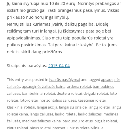
Jų kaina svyruoja nuo 10 iki 20 eurų. Norintys prabangos ar
išskirtinio grožio gali rasti brangesnius pasiūlymus. Viskas
priklauso nuo norų ir galimybių.
Namų stilius kuriamas įvairių daiktų pagalba. Didelę
reikšmę tam turi ir langai, jų išdėstymas patalpoje bei
apipavidalinimas. Šiuo metu taip populiarūs roletai yra
puikus pasirinkimas. Tai gera kaina ir kokybė. Be to, jums
neteks skirti daug priežiūros.
Straipsnis parašytas:
2015-04-04
This entry was posted in
Įvairūs pasiūlymai
and tagged
apsauginės
žaliuzės
,
apsauginės žaliuzės kaina
,
ardena roletai
,
bambukines
zaliuzes
,
bambukiniai roletai
,
dextera roletai
,
dvigubi roletai
,
foto
roletai
,
fotoroletai
,
horizontalios žaliuzės
,
kasetiniai roletai
,
klasikiniai roletai
,
langai akcija
,
langai su orlaide
,
langų roletai
,
langu
roletai kaina
,
langu zaliuzes
,
lauko roletai
,
lauko žaliuzės
,
medinės
žaliuzės
,
medinės žaliuzės kaina
,
parduodu roletus
,
pigu.lt roletai
,
pigus roletai
,
pigus roletai internetu
,
pigus roletai vilniuje
,