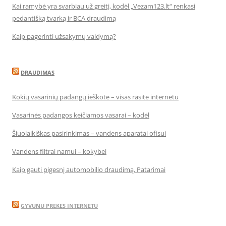
Kai ramybė yra svarbiau už greitį, kodėl „Vezam123.lt“ renkasi
pedantišką tvarką ir BCA draudimą
Kaip pagerinti užsakymų valdymą?
DRAUDIMAS
Kokių vasarinių padangų ieškote – visas rasite internetu
Vasarinės padangos keičiamos vasarai – kodėl
Šiuolaikiškas pasirinkimas – vandens aparatai ofisui
Vandens filtrai namui – kokybei
Kaip gauti pigesnį automobilio draudimą. Patarimai
GYVUNU PREKES INTERNETU