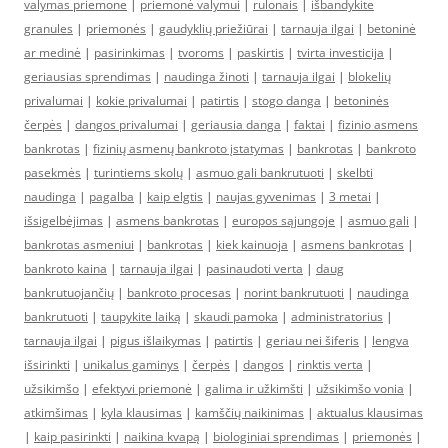
valymas priemone
|
priemonė valymui
|
rulonais
|
išbandykite
granules
|
priemonės
|
gaudyklių priežiūrai
|
tarnauja ilgai
|
betoninė
ar medinė
|
pasirinkimas
|
tvoroms
|
paskirtis
|
tvirta investicija
|
geriausias sprendimas
|
naudinga žinoti
|
tarnauja ilgai
|
blokelių
privalumai
|
kokie privalumai
|
patirtis
|
stogo danga
|
betoninės
čerpės
|
dangos privalumai
|
geriausia danga
|
faktai
|
fizinio asmens
bankrotas
|
fizinių asmenų bankroto įstatymas
|
bankrotas
|
bankroto
pasekmės
|
turintiems skolų
|
asmuo gali bankrutuoti
|
skelbti
naudinga
|
pagalba
|
kaip elgtis
|
naujas gyvenimas
|
3 metai
|
išsigelbėjimas
|
asmens bankrotas
|
europos sąjungoje
|
asmuo gali
|
bankrotas asmeniui
|
bankrotas
|
kiek kainuoja
|
asmens bankrotas
|
bankroto kaina
|
tarnauja ilgai
|
pasinaudoti verta
|
daug
bankrutuojančių
|
bankroto procesas
|
norint bankrutuoti
|
naudinga
bankrutuoti
|
taupykite laiką
|
skaudi pamoka
|
administratorius
|
tarnauja ilgai
|
pigus išlaikymas
|
patirtis
|
geriau nei šiferis
|
lengva
išsirinkti
|
unikalus gaminys
|
čerpės
|
dangos
|
rinktis verta
|
užsikimšo
|
efektyvi priemonė
|
galima ir užkimšti
|
užsikimšo vonia
|
atkimšimas
|
kyla klausimas
|
kamščių naikinimas
|
aktualus klausimas
|
kaip pasirinkti
|
naikina kvapą
|
biologiniai sprendimas
|
priemonės
|