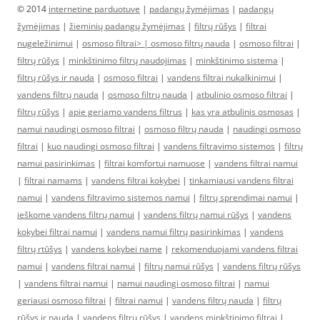
© 2014
internetine parduotuve
|
padangų žymėjimas
|
padangų
žymėjimas
|
žieminių padangų žymėjimas
|
filtrų rūšys
|
filtrai
nugeležinimui
|
osmoso filtrai> |
osmoso filtrų nauda
|
osmoso filtrai
|
filtrų rūšys
|
minkštinimo filtrų naudojimas
|
minkštinimo sistema
|
filtrų rūšys ir nauda
|
osmoso filtrai
|
vandens filtrai nukalkinimui
|
vandens filtrų nauda
|
osmoso filtrų nauda
|
atbulinio osmoso filtrai
|
filtrų rūšys
|
apie geriamo vandens filtrus
|
kas yra atbulinis osmosas
|
namui naudingi osmoso filtrai
|
osmoso filtrų nauda
|
naudingi osmoso
filtrai
|
kuo naudingi osmoso filtrai
|
vandens filtravimo sistemos
|
filtrų
namui pasirinkimas
|
filtrai komfortui namuose
|
vandens filtrai namui
|
filtrai namams
|
vandens filtrai kokybei
|
tinkamiausi vandens filtrai
namui
|
vandens filtravimo sistemos namui
|
filtrų sprendimai namui
|
ieškome vandens filtrų namui
|
vandens filtrų namui rūšys
|
vandens
kokybei filtrai namui
|
vandens namui filtrų pasirinkimas
|
vandens
filtrų rtūšys
|
vandens kokybei name
|
rekomenduojami vandens filtrai
namui
|
vandens filtrai namui
|
filtrų namui rūšys
|
vandens filtrų rūšys
|
vandens filtrai namui
|
namui naudingi osmoso filtrai
|
namui
geriausi osmoso filtrai
|
filtrai namui
|
vandens filtrų nauda
|
filtrų
rūšys ir nauda
|
vandens filtrų rūšys
|
vandens minkštinimo filtrai
|