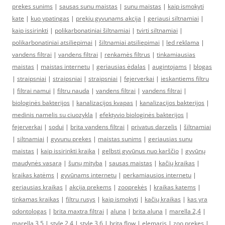
prekes sunims
|
sausas sunu maistas
|
sunu maistas
|
kaip ismokyti
kate
|
kuo ypatingas
|
prekiu gyvunams akcija
|
geriausi siltnamiai
|
kaip issirinkti
|
polikarbonatiniai šiltnamiai
|
tvirti siltnamiai
|
polikarbonatiniai atsiliepimai
|
šiltnamiai atsiliepimai
|
led reklama
|
vandens filtrai
|
vandens filtrai
|
renkamės filtrus
|
tinkamiausias
maistas
|
maistas internetu
|
geriausias ėdalas
|
augintojams
|
blogas
|
straipsniai
|
straipsniai
|
straipsniai
|
fejerverkai
|
ieskantiems filtru
|
filtrai namui
|
filtru nauda
|
vandens filtrai
|
vandens filtrai
|
biologinės bakterijos
|
kanalizacijos kvapas
|
kanalizacijos bakterijos
|
medinis namelis su ciuozykla
|
efektyvio biologinės bakterijos
|
fejerverkai
|
sodui
|
brita vandens filtrai
|
privatus darzelis
|
šiltnamiai
|
siltnamiai
|
gyvunu prekes
|
maistas sunims
|
geriausias sunu
maistas
|
kaip issirinkti kraika
|
gelbsti gyvūnus nuo karščio
|
gyvūnų
maudynės vasarą
|
šunų mityba
|
sausas maistas
|
kačių kraikas
|
kraikas katėms
|
gyvūnams internetu
|
perkamiausios internetu
|
geriausias kraikas
|
akcija prekems
|
zooprekės
|
kraikas katems
|
tinkamas kraikas
|
filtru rusys
|
kaip ismokyti
|
kačių kraikas
|
kas yra
odontologas
|
brita maxtra filtrai
|
aluna
|
brita aluna
|
marella 2,4
|
marella 3,5
|
style 2,4
|
style 3,6
|
brita flow
|
elemaris
|
zoo prekes
|