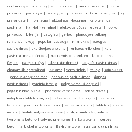
dortmundą ar mincheną
|
kaip pasiruošti
|
žinome kas veža
|
nuo ko
priklauso
|
paslaugos
|
paslaugos
|
procesas
|
mitai ir paneigimai
|
ką
prarandate
|
informacija
|
aktualiausi klausimai
|
kaip teisingai
pasirinkti
|
įrankiai ir terminai
|
efektyvus būdas
|
epitetai
|
nuo ko
priklauso
|
kriterijai
|
patogiau
|
geriau
|
planuojate kelionę
|
renkantis tiekėją
|
populiari paslauga
|
mikriukais
|
patogus
susisiekimas
|
skaičiuojate atstumą
|
renkatės mikriukus
|
kaip
pasirinkti metalo čerpes
|
kuo remtis pasirenkant
|
kaip pasirinkti
čerpes
|
dangos rūšys
|
atkreipkite dėmesį
|
kokybės pasirinkimas
|
ekonomiški sprendimai
|
kuriame
|
verta rinktis
|
įtakoja
|
kaip sukurti
|
geriausias sprendimas
|
geriausias pasirinkimas
|
dangos
pasirinkimas
|
gaminio istorija
|
palyginkime už ar prieš
|
pagalbininkas buičiai
|
priemonė kamščiams
|
kokias rinktis
|
indaploviu tabletes pigiau
|
indaploviu tabletes pigiau
|
indaploviu
tabletes pigiau
|
ne toks kaip visi
|
vamzdziu valiklis
|
tabletes
|
vonios
valiklis
|
tualeto valymo priemonė
|
stiklų ir veidrodžių valiklis
|
tvoroms iš betono
|
valymo priemonės
|
arko blokeliai
|
cerpes
|
betoniniai blokeliai tvoroms
|
išskirtinė tvora
|
straipsnių talpinimas
|