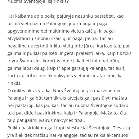
Nuoma Šventojoje: ką rinktis?
Kai kalbame apie poilsį pajūryje nesunku pastebėti, kad
pirmą vietą užima Palangoje: ji pirmauja ir pagal
apgyvendinimo bei maitinimo vietų skaičių, ir pagal
atvykstančių žmonių skaičių, ir pagal pelną. Tačiau
negalime nuvertinti ir kitų vietų prie jūros, kuriose taip pat
galima ir puikiai pailsėti, ir gerai praleisti laiką. Kaip tik toks
ir yra Šventosios kurortas. Apie jį kalbėti taip pat būtų
galima labai daug, kaip ir apie garsiąją Palangą, tačiau šį
kartą apsiribosime tik nakvynės vietomis ir atarsime, ką
rinktis.
O rinktis tikrai yra ką. Nors Šventoji ir yra mažesnė nei
Palanga ir galbūt tam tikrais atvejais gali pasiūlyti mažiau
nei pastaroji, kas jau kas, tačiau nuoma Šventojoje sudaro
tokį pat didelį pasirinkimą, kaip ir Palangoje. Maža to, čia
taip pat galimi įvairūs nakvynės tipai.
Puikiu pasirinkimu gali tapti viešbučiai Šventojoje. Tiesa, jų
yra šiek tiek mažiau nei Palangoje, tačiau reikia akcentuoti,