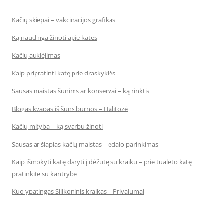
Kačių skiepai – vakcinacijos grafikas
Ką naudinga žinoti apie kates
Kačių auklėjimas
Kaip pripratinti katę prie draskyklės
Sausas maistas šunims ar konservai – ką rinktis
Blogas kvapas iš šuns burnos – Halitozė
Kačių mityba – ką svarbu žinoti
Sausas ar šlapias kačių maistas – ėdalo parinkimas
Kaip išmokyti katę daryti į dėžutę su kraiku – prie tualeto katę
pratinkite su kantrybe
Kuo ypatingas Silikoninis kraikas – Privalumai