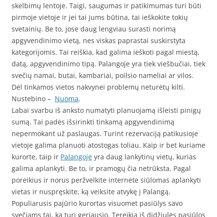
skelbimų lentoje. Taigi, saugumas ir patikimumas turi būti
pirmoje vietoje ir jei tai jums būtina, tai ieškokite tokių
svetainių. Be to, jose daug lengviau surasti norimą
apgyvendinimo vietą, nes viskas paprastai suskirstyta
kategorijomis. Tai reiškia, kad galima ieškoti pagal miestą,
datą, apgyvendinimo tipą. Palangoje yra tiek viešbučiai, tiek
svečių namai, butai, kambariai, poilsio nameliai ar vilos.
Dėl tinkamos vietos nakvynei problemų neturėtų kilti.
Nustebino –
Nuoma
.
Labai svarbu iš anksto numatyti planuojamą išleisti pinigų
sumą. Tai padės išsirinkti tinkamą apgyvendinimą
nepermokant už paslaugas. Turint rezervaciją patikusioje
vietoje galima planuoti atostogas toliau. Kaip ir bet kuriame
kurorte, taip ir
Palangoje
yra daug lankytinų vietų, kurias
galima aplankyti. Be to, ir pramogų čia netrūksta. Pagal
poreikius ir norus peržvelkite internete siūlomas aplankyti
vietas ir nuspręskite, ką veiksite atvykę į Palangą.
Populiarusis pajūrio kurortas visuomet pasiūlys savo
svečiams tai, ką turi geriausio. Tereikia iš didžiulės pasiūlos