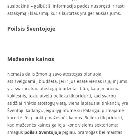
susipažinti – galbūt ši informacija padės nuspręsti ir rasti
atsakymą į klausimą, kuris kurortas yra geriausias jums.
Poilsis Šventojoje
Mažesnės kainos
Nemaža dalis žmonių savo atostogas planuoja
atsižvelgdami į biudžetą. Jei ir jūs esate vienas iš jų ir jums
yra svarbu, kad atostogų biudžetas būtų kaip įmanoma
kuklesnis, tokiu atveju belieka tik pridurti, kad svarbu
atidžiai rinktis atostogų vietą. Viena labiausiai tinkančių yra
Šventoji, kadangi, jeigu lygintume su Palanga, pirmajame
kurorte jūsų lauktų mažesnės kainos. Belieka tik pridurti,
kad mažesnės kainos galioja kone visiems sektoriams:
smagus
poilsis Sventojoje
pigiau, pramogas bei maistas