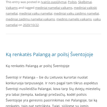
This entry was posted in
Įvairūs pasiūlymai
,
Poilsis
,
Skelbimai
,
Vaikams
and tagged
mediniai nameliai vaikams
,
mediniai vaikiski
nameliai
,
mediniai vaiku nameliai
,
mediniai vaiku zaidimo nameliai
,
mediniai zaidimu nameliai vaikams
,
medinis namelis vaikams
,
vaiku
nameliai
on
2020/10/22
.
Ką renkatės Palangą ar poilsį Šventojoje
Ką renkatės Palangą ar poilsį Šventojoje
Šventoji ir Palanga – šie du Lietuvos kurortai nuolat
konkuruoja tarpusavyje. Ir nors pagal tam tikrus aspektus
Šventoji nusileidžia Palangai, kova tarp šių dviejų miestelių
yra labai įtempta, kadangi priežasčių, kodėl poilsis
Šventojoje yra geresnis pasirinkimas nei Palangoje, tai ką
renkatės, taip pat netrūksta. Taigi, siūlome su jomis