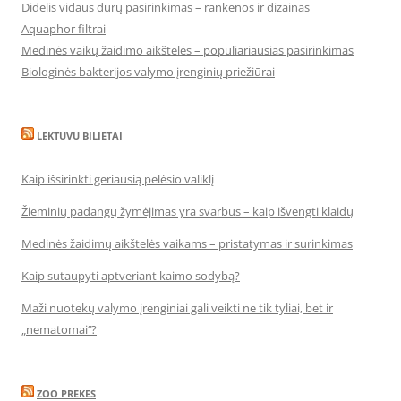
Didelis vidaus durų pasirinkimas – rankenos ir dizainas
Aquaphor filtrai
Medinės vaikų žaidimo aikštelės – populiariausias pasirinkimas
Biologinės bakterijos valymo įrenginių priežiūrai
LEKTUVU BILIETAI
Kaip išsirinkti geriausią pelėsio valiklį
Žieminių padangų žymėjimas yra svarbus – kaip išvengti klaidų
Medinės žaidimų aikštelės vaikams – pristatymas ir surinkimas
Kaip sutaupyti aptveriant kaimo sodybą?
Maži nuotekų valymo įrenginiai gali veikti ne tik tyliai, bet ir
„nematomai‘‘?
ZOO PREKES