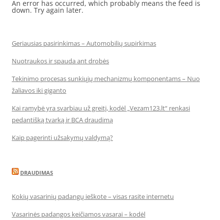
An error has occurred, which probably means the feed is
down. Try again later.
Geriausias pasirinkimas – Automobilių supirkimas
Nuotraukos ir spauda ant drobės
Tekinimo procesas sunkiųjų mechanizmų komponentams – Nuo
žaliavos iki giganto
Kai ramybė yra svarbiau už greitį, kodėl „Vezam123.lt“ renkasi
pedantišką tvarką ir BCA draudimą
Kaip pagerinti užsakymų valdymą?
DRAUDIMAS
Kokių vasarinių padangų ieškote – visas rasite internetu
Vasarinės padangos keičiamos vasarai – kodėl