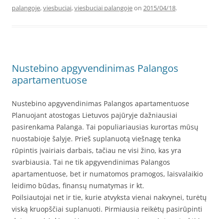
palangoje
,
viesbuciai
,
viesbuciai palangoje
on
2015/04/18
.
Nustebino apgyvendinimas Palangos
apartamentuose
Nustebino apgyvendinimas Palangos apartamentuose
Planuojant atostogas Lietuvos pajūryje dažniausiai
pasirenkama Palanga. Tai populiariausias kurortas mūsų
nuostabioje šalyje. Prieš suplanuotą viešnagę tenka
rūpintis įvairiais darbais, tačiau ne visi žino, kas yra
svarbiausia. Tai ne tik apgyvendinimas Palangos
apartamentuose, bet ir numatomos pramogos, laisvalaikio
leidimo būdas, finansų numatymas ir kt.
Poilsiautojai net ir tie, kurie atvyksta vienai nakvynei, turėtų
viską kruopščiai suplanuoti. Pirmiausia reikėtų pasirūpinti