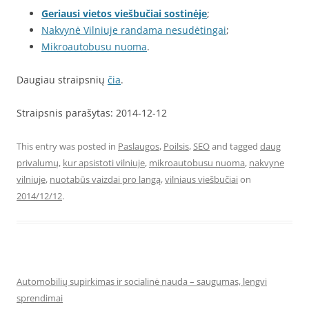
Geriausi vietos viešbučiai sostinėje
;
Nakvynė Vilniuje randama nesudėtingai
;
Mikroautobusu nuoma
.
Daugiau straipsnių
čia
.
Straipsnis parašytas: 2014-12-12
This entry was posted in
Paslaugos
,
Poilsis
,
SEO
and tagged
daug
privalumų
,
kur apsistoti vilniuje
,
mikroautobusu nuoma
,
nakvyne
vilniuje
,
nuotabūs vaizdai pro langą
,
vilniaus viešbučiai
on
2014/12/12
.
Automobilių supirkimas ir socialinė nauda – saugumas, lengvi
sprendimai