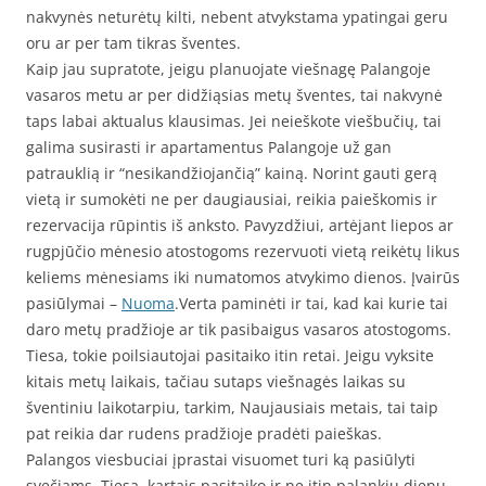
nakvynės neturėtų kilti, nebent atvykstama ypatingai geru
oru ar per tam tikras šventes.
Kaip jau supratote, jeigu planuojate viešnagę Palangoje
vasaros metu ar per didžiąsias metų šventes, tai nakvynė
taps labai aktualus klausimas. Jei neieškote viešbučių, tai
galima susirasti ir apartamentus Palangoje už gan
patrauklią ir “nesikandžiojančią” kainą. Norint gauti gerą
vietą ir sumokėti ne per daugiausiai, reikia paieškomis ir
rezervacija rūpintis iš anksto. Pavyzdžiui, artėjant liepos ar
rugpjūčio mėnesio atostogoms rezervuoti vietą reikėtų likus
keliems mėnesiams iki numatomos atvykimo dienos. Įvairūs
pasiūlymai –
Nuoma
.Verta paminėti ir tai, kad kai kurie tai
daro metų pradžioje ar tik pasibaigus vasaros atostogoms.
Tiesa, tokie poilsiautojai pasitaiko itin retai. Jeigu vyksite
kitais metų laikais, tačiau sutaps viešnagės laikas su
šventiniu laikotarpiu, tarkim, Naujausiais metais, tai taip
pat reikia dar rudens pradžioje pradėti paieškas.
Palangos viesbuciai įprastai visuomet turi ką pasiūlyti
svečiams. Tiesa, kartais pasitaiko ir ne itin palankių dienų,