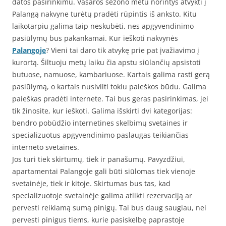
datos pasirinkimu. Vasaros sezono metu norintys atvykti į
Palangą nakvyne turėtų pradėti rūpintis iš anksto. Kitu
laikotarpiu galima taip neskubėti, nes apgyvendinimo
pasiūlymų bus pakankamai. Kur ieškoti nakvynės
Palangoje
? Vieni tai daro tik atvykę prie pat įvažiavimo į
kurortą. Šiltuoju metų laiku čia apstu siūlančių apsistoti
butuose, namuose, kambariuose. Kartais galima rasti gerą
pasiūlymą, o kartais nusivilti tokiu paieškos būdu. Galima
paieškas pradėti internete. Tai bus geras pasirinkimas, jei
tik žinosite, kur ieškoti. Galima išskirti dvi kategorijas:
bendro pobūdžio internetines skelbimų svetaines ir
specializuotus apgyvendinimo paslaugas teikiančias
interneto svetaines.
Jos turi tiek skirtumų, tiek ir panašumų. Pavyzdžiui,
apartamentai Palangoje gali būti siūlomas tiek vienoje
svetainėje, tiek ir kitoje. Skirtumas bus tas, kad
specializuotoje svetainėje galima atlikti rezervaciją ar
pervesti reikiamą sumą pinigų. Tai bus daug saugiau, nei
pervesti pinigus tiems, kurie pasiskelbę paprastoje