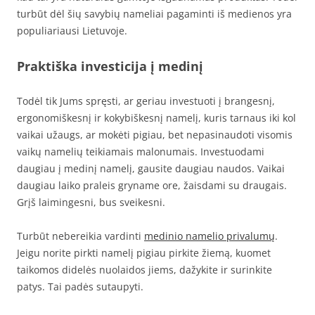
turbūt dėl šių savybių nameliai pagaminti iš medienos yra
populiariausi Lietuvoje.
Praktiška investicija į medinį
Todėl tik Jums spręsti, ar geriau investuoti į brangesnį,
ergonomiškesnį ir kokybiškesnį namelį, kuris tarnaus iki kol
vaikai užaugs, ar mokėti pigiau, bet nepasinaudoti visomis
vaikų namelių teikiamais malonumais. Investuodami
daugiau į medinį namelį, gausite daugiau naudos. Vaikai
daugiau laiko praleis gryname ore, žaisdami su draugais.
Grįš laimingesni, bus sveikesni.
Turbūt nebereikia vardinti
medinio namelio privalumų
.
Jeigu norite pirkti namelį pigiau pirkite žiemą, kuomet
taikomos didelės nuolaidos jiems, dažykite ir surinkite
patys. Tai padės sutaupyti.