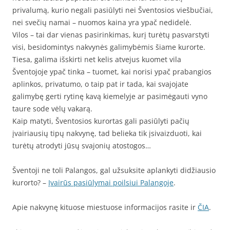
privalumą, kurio negali pasiūlyti nei Šventosios viešbučiai,
nei svečių namai – nuomos kaina yra ypač nedidelė.
Vilos – tai dar vienas pasirinkimas, kurį turėtų pasvarstyti
visi, besidomintys nakvynės galimybėmis šiame kurorte.
Tiesa, galima išskirti net kelis atvejus kuomet vila
Šventojoje ypač tinka – tuomet, kai norisi ypač prabangios
aplinkos, privatumo, o taip pat ir tada, kai svajojate
galimybę gerti rytinę kavą kiemelyje ar pasimėgauti vyno
taure sode vėlų vakarą.
Kaip matyti, Šventosios kurortas gali pasiūlyti pačių
įvairiausių tipų nakvynę, tad belieka tik įsivaizduoti, kai
turėtų atrodyti jūsų svajonių atostogos…
Šventoji ne toli Palangos, gal užsuksite aplankyti didžiausio
kurorto? –
Įvairūs pasiūlymai poilsiui Palangoje
.
Apie nakvynę kituose miestuose informacijos rasite ir
ČIA
.