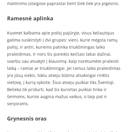
maitinimo įstaigose paprastai bent šiek tiek yra pigesnis.
Ramesnė aplinka
Kuomet kalbama apie poilsį pajūryje, visus keliautojus
galima suskirstyti į dvi grupes: vieni, kurie mėgsta ramų
poilsį, ir antri, kuriems patinka triukšmingas laiko
praleidimas. Ir nors šis poreikis keičiasi labai dažnai,
svarbu sau atsakyti į klausimą: kaip norėtumėte praleisti
laiką – ramiai ar triukšmingai. Jei ramus laiko praleidimas
yra jūsų siekis, tokiu atveju būtina atsakingai rinktis
vietovę, į kurią vyksite. Šiuo atveju puikiai tiks Šventoji.
Belieka tik pridurti, kad šis kurortas puikiai tinka ir
šeimoms, kurios augina mažus vaikus, o taip pat ir
senjorams.
Grynesnis oras