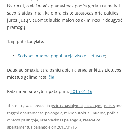
išsirinkti, o viešnagės planavimas padės geriau numatyti
savo išlaidas ir tai, kaip praleisite atostogas prie Baltijos
jūros. Jūsų visuomet laukia malonios akimirkos ir daugybė
pramogų.
Taip pat skaitykite:
Sodybos nuoma populiarėja visoje Lietuvoje
;
Daugiau smagių straipsnių apie Palangą ar kitus Lietuvos
miestus galima rasti
čia
.
Patarimai parašyti ir patalpinti:
2015-01-16
This entry was posted in
Įvairūs pasiūlymai
,
Paslaugos
,
Poilsis
and
tagged
apartamentai palangoje
,
mikroautobusu nuoma
,
poilsis
dviems palangoje
,
rezervavimas palangoje
,
rezervuoti
apartamentus palangoje
on
2015/01/16
.