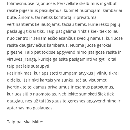
tolimesniuose rajonuose. Peržvelkite skelbimus ir galbūt
rasite pigesnius pasiūlymus, kuomet nuomojami kambariai
bute. Žinoma, tai netiks komfortą ir privatumą
vertinantiems keliautojams, tačiau tiems, kurie ieško pigių
paslaugų tikrai tiks. Taip pat galima rinktis šiek tiek toliau
nuo centro ir senamiesčio esančius svečių namus, kuriuose
rasite daugiaviečius kambarius. Nuoma juose gerokai
pigesnė. Taip pat tokiose apgyvendinimo įstaigose rasite ir
virtuvės įrangą, kurioje galėsite pasigaminti valgyti, o tai
taip pat leis sutaupyti.
Pasirinkimas, kur apsistoti trumpam atvykus į Vilnių tikrai
didelis. Išsirinkti kartais yra sunku, tačiau visuomet
įvertinkite teikiamus privalumus ir esamus patogumus,
kuriuos siūlo nuomotojas. Nebijokite sumokėti šiek tiek
daugiau, nes už tai jūs gausite geresnes apgyvendinimo ir
aptarnavimo paslaugas.
Taip pat skaitykite: