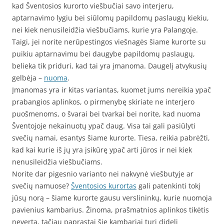
kad Šventosios kurorto viešbučiai savo interjeru,
aptarnavimo lygiu bei siūlomų papildomų paslaugų kiekiu,
nei kiek nenusileidžia viešbučiams, kurie yra Palangoje.
Taigi, jei norite nerūpestingos viešnagės šiame kurorte su
puikiu aptarnavimu bei daugybe papildomų paslaugų,
belieka tik priduri, kad tai yra įmanoma. Daugelį atvykusių
gelbėja –
nuoma
.
Įmanomas yra ir kitas variantas, kuomet jums nereikia ypač
prabangios aplinkos, o pirmenybę skiriate ne interjero
puošmenoms, o švarai bei tvarkai bei norite, kad nuoma
Šventojoje nekainuotų ypač daug. Visa tai gali pasiūlyti
svečių namai, esantys šiame kurorte. Tiesa, reikia pabrėžti,
kad kai kurie iš jų yra įsikūrę ypač arti jūros ir nei kiek
nenusileidžia viešbučiams.
Norite dar pigesnio varianto nei nakvynė viešbutyje ar
svečių namuose?
Šventosios kurortas
gali patenkinti tokį
jūsų norą – šiame kurorte gausu verslininkų, kurie nuomoja
pavienius kambarius. Žinoma, prašmatnios aplinkos tikėtis
neverta, tačiau paprastai šie kambariai turi didelį