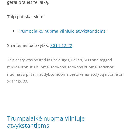
gerai praleisite laiką.
Taip pat skaitykite:
Trumpalaikė nuoma Vilniuje atvykstantiems
;
Straipsnis parašytas:
2014-12-22
This entry was posted in
Paslaugos
,
Poilsis
,
SEO
and tagged
mikroautobusu nuoma
,
sodybos
,
sodybos nuoma
,
sodybos
nuoma su pirtimi
,
sodybos nuoma vestuvems
,
sodybų nuoma
on
2014/12/22
.
Trumpalaikė nuoma Vilniuje
atvykstantiems