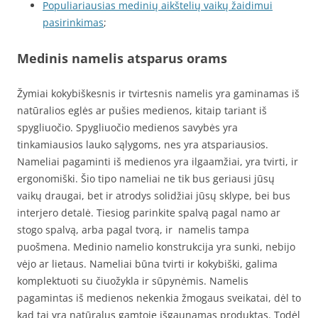
Populiariausias medinių aikštelių vaikų žaidimui
pasirinkimas
;
Medinis namelis atsparus orams
Žymiai kokybiškesnis ir tvirtesnis namelis yra gaminamas iš
natūralios eglės ar pušies medienos, kitaip tariant iš
spygliuočio. Spygliuočio medienos savybės yra
tinkamiausios lauko sąlygoms, nes yra atspariausios.
Nameliai pagaminti iš medienos yra ilgaamžiai, yra tvirti, ir
ergonomiški. Šio tipo nameliai ne tik bus geriausi jūsų
vaikų draugai, bet ir atrodys solidžiai jūsų sklype, bei bus
interjero detalė. Tiesiog parinkite spalvą pagal namo ar
stogo spalvą, arba pagal tvorą, ir namelis tampa
puošmena. Medinio namelio konstrukcija yra sunki, nebijo
vėjo ar lietaus. Nameliai būna tvirti ir kokybiški, galima
komplektuoti su čiuožykla ir sūpynėmis. Namelis
pagamintas iš medienos nekenkia žmogaus sveikatai, dėl to
kad tai yra natūralus gamtoje išgaunamas produktas. Todėl