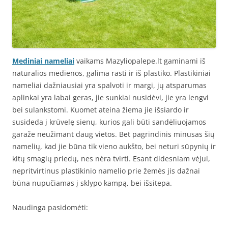
Mediniai nameliai
vaikams Mazyliopalepe.lt gaminami iš
natūralios medienos, galima rasti ir iš plastiko. Plastikiniai
nameliai dažniausiai yra spalvoti ir margi, jų atsparumas
aplinkai yra labai geras, jie sunkiai nusidėvi, jie yra lengvi
bei sulankstomi. Kuomet ateina žiema jie išsiardo ir
susideda į krūvelę sienų, kurios gali būti sandėliuojamos
garaže neužimant daug vietos. Bet pagrindinis minusas šių
namelių, kad jie būna tik vieno aukšto, bei neturi sūpynių ir
kitų smagių priedų, nes nėra tvirti. Esant didesniam vėjui,
nepritvirtinus plastikinio namelio prie žemės jis dažnai
būna nupučiamas į sklypo kampą, bei išsitepa.
Naudinga pasidomėti: