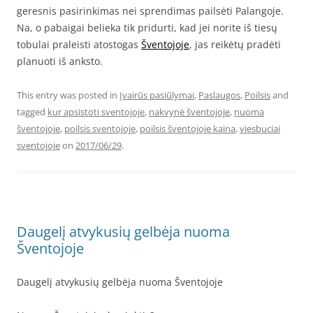
geresnis pasirinkimas nei sprendimas pailsėti Palangoje.
Na, o pabaigai belieka tik pridurti, kad jei norite iš tiesų
tobulai praleisti atostogas
Šventojoje
, jas reikėtų pradėti
planuoti iš anksto.
This entry was posted in
Įvairūs pasiūlymai
,
Paslaugos
,
Poilsis
and
tagged
kur apsistoti sventojoje
,
nakvynė šventojoje
,
nuoma
šventojoje
,
poilsis sventojoje
,
poilsis šventojoje kaina
,
viesbuciai
sventojoje
on
2017/06/29
.
Daugelį atvykusių gelbėja nuoma
Šventojoje
Daugelį atvykusių gelbėja nuoma Šventojoje