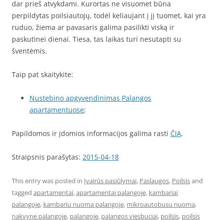
dar prieš atvykdami. Kurortas ne visuomet būna
perpildytas poilsiautojų, todėl keliaujant į jį tuomet, kai yra
ruduo, žiema ar pavasaris galima pasilikti viską ir
paskutinei dienai. Tiesa, tas laikas turi nesutapti su
šventėmis.
Taip pat skaitykite:
Nustebino apgyvendinimas Palangos
apartamentuose
;
Papildomos ir įdomios informacijos galima rasti
ČIA
.
Straipsnis parašytas:
2015-04-18
This entry was posted in
Įvairūs pasiūlymai
,
Paslaugos
,
Poilsis
and
tagged
apartamentai
,
apartamentai palangoje
,
kambariai
palangoje
,
kambariu nuoma palangoje
,
mikroautobusu nuoma
,
nakvyne palangoje
,
palangoje
,
palangos viesbuciai
,
poilsis
,
poilsis