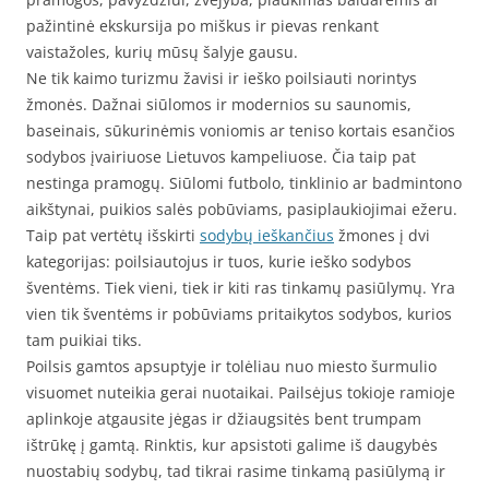
pažintinė ekskursija po miškus ir pievas renkant
vaistažoles, kurių mūsų šalyje gausu.
Ne tik kaimo turizmu žavisi ir ieško poilsiauti norintys
žmonės. Dažnai siūlomos ir modernios su saunomis,
baseinais, sūkurinėmis voniomis ar teniso kortais esančios
sodybos įvairiuose Lietuvos kampeliuose. Čia taip pat
nestinga pramogų. Siūlomi futbolo, tinklinio ar badmintono
aikštynai, puikios salės pobūviams, pasiplaukiojimai ežeru.
Taip pat vertėtų išskirti
sodybų ieškančius
žmones į dvi
kategorijas: poilsiautojus ir tuos, kurie ieško sodybos
šventėms. Tiek vieni, tiek ir kiti ras tinkamų pasiūlymų. Yra
vien tik šventėms ir pobūviams pritaikytos sodybos, kurios
tam puikiai tiks.
Poilsis gamtos apsuptyje ir tolėliau nuo miesto šurmulio
visuomet nuteikia gerai nuotaikai. Pailsėjus tokioje ramioje
aplinkoje atgausite jėgas ir džiaugsitės bent trumpam
ištrūkę į gamtą. Rinktis, kur apsistoti galime iš daugybės
nuostabių sodybų, tad tikrai rasime tinkamą pasiūlymą ir