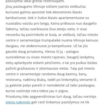
pasiūlymai labai greitai rezervuojami.
Jūsų paslaugoms Vilniuje siūlomi įvairūs viešbučiai,
kuriuose galima apsistoti tiek ekonominės klasės
kambariuose, tiek ir liukso klasės apartamentuose su
nuostabiu vaizdu pro langą. Kaina priklauso nuo daugelio
faktorių, tačiau svarbiausia šiuo atveju vieta. Ir visai
nesvarbu ką pasirinksite ar butą, ar viešbutį, tačiau miesto
centre ir senamiestyje trumpalaikė nuoma Vilniuje kainuos
daugiau, nei atokesniuose jo kampeliuose. Už tai jūs
gausite daug privalumų. Vienas iš jų – patogus
susisiekimas su visais miesto rajonais. Daugelį lankytinų
vietų aplankysite eidami pėsčiomis, o tai yra puikus būdas
pažinti gražiausias ir įdomiausias vietas. Taip pat miesto
centre ir senamiestyje randama daug kavinių, barų,
restoranų, naktinių klubų, todėl po linksmybių viename iš
jų galėsite patys pareiti ir nemokėsite už taksi paslaugas,
kurios sostinėje nėra tokios jau ir pigios.
Privalumų toks apgyvendinimas turi daug, tačiau norintys
pigios nakvynės
gali rasti tinkamus pasiūlymus ne tik