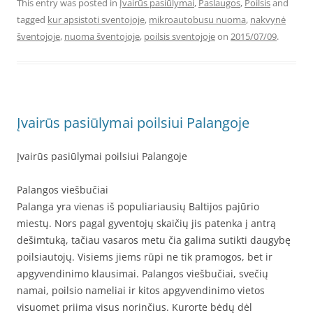
This entry was posted in
Įvairūs pasiūlymai
,
Paslaugos
,
Poilsis
and
tagged
kur apsistoti sventojoje
,
mikroautobusu nuoma
,
nakvynė
šventojoje
,
nuoma šventojoje
,
poilsis sventojoje
on
2015/07/09
.
Įvairūs pasiūlymai poilsiui Palangoje
Įvairūs pasiūlymai poilsiui Palangoje
Palangos viešbučiai
Palanga yra vienas iš populiariausių Baltijos pajūrio
miestų. Nors pagal gyventojų skaičių jis patenka į antrą
dešimtuką, tačiau vasaros metu čia galima sutikti daugybę
poilsiautojų. Visiems jiems rūpi ne tik pramogos, bet ir
apgyvendinimo klausimai. Palangos viešbučiai, svečių
namai, poilsio nameliai ir kitos apgyvendinimo vietos
visuomet priima visus norinčius. Kurorte bėdų dėl