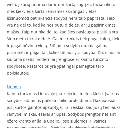
vieta, į kurią norima dar ir dar kartą sugrįžti, tačiau iki to
mes kiekvieną kartą renkamės skirtingas vietas.
Išsinuomoti patinkančią sodybą nėra taip paprasta. Taip
yra ne dėl to, kad kainos būtų didelės, ar jų pasirinkimas
mažas. Taip nutinka dėl to, kad šios paslaugos pasiūla yra
šiuo metu tikrai didelė. Galime rinktis tiek pagal kainą, tiek
ir pagal būvimo vietą. Siūloma sodybų nuoma galima
pasirinkti ir pagal tai, kokio stiliaus yra sodyba. Dažniausiai
siūloma ilsėtis moderniai įrengtose ar kaimo turizmo
sodybose. Pastarosios yra ypatingai pamėgtos tarp
poilsiautojų.
Nuoma
Kaimo turizmas Lietuvoje jau kelerius metus klesti. Įvairios
sodybos siūlomos puikiam laiko praleidimui. Dažniausiai
jos įkurtos gamtos apsuptyje. Tai reiškia, kad jūsų ten lauks
ramybė, miškai, ežerai ar upės. Sodybos įrengtos net ant
ežero kranto ar šalia upelio. Jose siūlomos ir įvairios
pramogos, pavyzdžiui, žvejyba, plaukimas baidarėmis ar