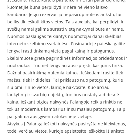
kuomet jie būna perpildyti ir nėra nė vieno laisvo
kambario. Jeigu rezervacija nepasirūpinote iš anksto, tai
beliks tik ieškoti kitos vietos. Tais atvejais, kai perpildyti ir
svečių namai galima surasti vietą nakvynei bute ar name.
Nuomos paslaugas teikiantys nuomotojai danai skelbiasi
interneto skelbimų svetainėse. Pasinaudoję paieška galite
lengvai rasti tinkamą vietą pagal kainą ir patogumus.
Skelbimuose greta pagrindinės informacijos pridedamos ir
nuotraukos. Tuomet lengviau apsispręsti, kas jums tinka.
Dažnai pasirinkimą nulemia kainos. Ieškodami rasite tiek
mažas, tiek ir dideles. Tai priklauso nuo patogumų, kurie
siūlomi ir nuo vietos, kurioje nakvosite. Kuo arčiau
lankytinų ir svarbių objektų, tuo bus nustatyta didesnė
kaina. Ieškant pigios nakvynės Palangoje reikia rinktis ne
tokius modernius kambarius ir su mažiau patogumų. Taip
pat galima apsigyventi atokesnėje vietoje.
Atvykus į Palangą ieškoti nakvynės pasiryžta ne kiekvienas,
todėl verčiau vietos, kurioje apsistosite ieškokite iš anksto