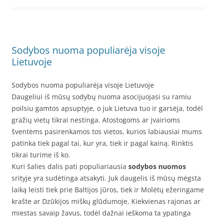
Sodybos nuoma populiarėja visoje
Lietuvoje
Sodybos nuoma populiarėja visoje Lietuvoje
Daugeliui iš mūsų sodybų nuoma asocijuojasi su ramiu
poilsiu gamtos apsuptyje, o juk Lietuva tuo ir garsėja, todėl
gražių vietų tikrai nestinga. Atostogoms ar įvairioms
šventėms pasirenkamos tos vietos, kurios labiausiai mums
patinka tiek pagal tai, kur yra, tiek ir pagal kainą. Rinktis
tikrai turime iš ko.
Kuri šalies dalis pati populiariausia
sodybos nuomos
srityje yra sudėtinga atsakyti. Juk daugelis iš mūsų mėgsta
laiką leisti tiek prie Baltijos jūros, tiek ir Molėtų ežeringame
krašte ar Dzūkijos miškų glūdumoje. Kiekvienas rajonas ar
miestas savaip žavus, todėl dažnai ieškoma ta ypatinga