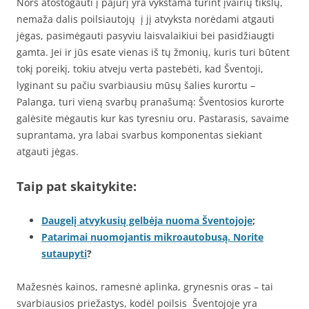
Nors atostogauti į pajūrį yra vykstama turint įvairių tikslų,
nemaža dalis poilsiautojų į jį atvyksta norėdami atgauti
jėgas, pasimėgauti pasyviu laisvalaikiui bei pasidžiaugti
gamta. Jei ir jūs esate vienas iš tų žmonių, kuris turi būtent
tokį poreikį, tokiu atveju verta pastebėti, kad Šventoji,
lyginant su pačiu svarbiausiu mūsų šalies kurortu –
Palanga, turi vieną svarbų pranašumą: Šventosios kurorte
galėsite mėgautis kur kas tyresniu oru. Pastarasis, savaime
suprantama, yra labai svarbus komponentas siekiant
atgauti jėgas.
Taip pat skaitykite:
Daugelį atvykusių gelbėja nuoma Šventojoje
;
Patarimai nuomojantis mikroautobusą. Norite
sutaupyti
?
Mažesnės kainos, ramesnė aplinka, grynesnis oras – tai
svarbiausios priežastys, kodėl poilsis Šventojoje yra