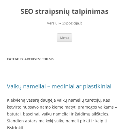
Skip
to
SEO straipsnių talpinimas
content
Verslui – 3xpozicija.lt
Menu
CATEGORY ARCHIVES:
POILSIS
Vaikų nameliai – mediniai ar plastikiniai
Kiekvieną vasarą daugėja vaikų namelių turėtojų. Kas
ketvirto nuosavo namo kieme matyti pramogos vaikams –
batutai, baseinai, vaikų nameliai ir žaidimų aikštelės.
Šiandien aptarsime kokį vaikų namelį pirkti ir kaip jį
išsirinkti.