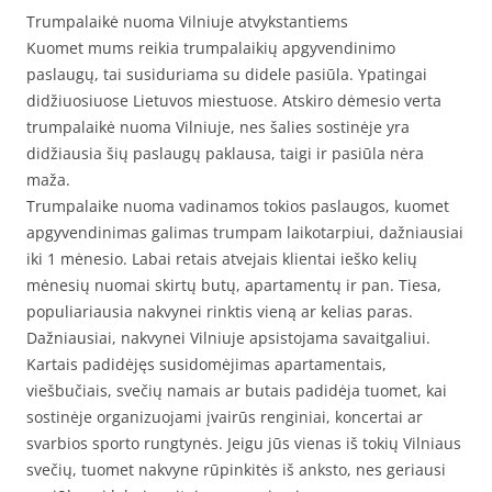
Trumpalaikė nuoma Vilniuje atvykstantiems
Kuomet mums reikia trumpalaikių apgyvendinimo
paslaugų, tai susiduriama su didele pasiūla. Ypatingai
didžiuosiuose Lietuvos miestuose. Atskiro dėmesio verta
trumpalaikė nuoma Vilniuje, nes šalies sostinėje yra
didžiausia šių paslaugų paklausa, taigi ir pasiūla nėra
maža.
Trumpalaike nuoma vadinamos tokios paslaugos, kuomet
apgyvendinimas galimas trumpam laikotarpiui, dažniausiai
iki 1 mėnesio. Labai retais atvejais klientai ieško kelių
mėnesių nuomai skirtų butų, apartamentų ir pan. Tiesa,
populiariausia nakvynei rinktis vieną ar kelias paras.
Dažniausiai, nakvynei Vilniuje apsistojama savaitgaliui.
Kartais padidėjęs susidomėjimas apartamentais,
viešbučiais, svečių namais ar butais padidėja tuomet, kai
sostinėje organizuojami įvairūs renginiai, koncertai ar
svarbios sporto rungtynės. Jeigu jūs vienas iš tokių Vilniaus
svečių, tuomet nakvyne rūpinkitės iš anksto, nes geriausi