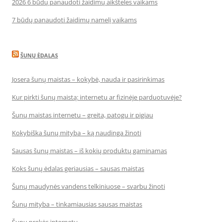
2026 6 būdų panaudoti žaidimų aikšteles vaikams
7 būdų panaudoti žaidimų namelį vaikams
ŠUNŲ ĖDALAS
Josera šunų maistas – kokybė, nauda ir pasirinkimas
Kur pirkti šunų maistą: internetu ar fizinėje parduotuvėje?
Šunų maistas internetu – greita, patogu ir pigiau
Kokybiška šunų mityba – ką naudinga žinoti
Sausas šunų maistas – iš kokių produktų gaminamas
Koks šunų ėdalas geriausias – sausas maistas
Šunų maudynės vandens telkiniuose – svarbu žinoti
Šunų mityba – tinkamiausias sausas maistas