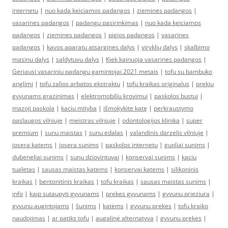
internetu
|
nuo kada keiciamos padangos
|
ziemines padangos
|
vasarines padangos
|
padangu pasirinkimas
|
nuo kada keiciamos
padangos
|
ziemines padangos
|
pigios padangos
|
vasarines
padangos
|
kavos aparatu atsargines dalys
|
viryklių dalys
|
skalbimo
masinu dalys
|
saldytuvu dalys
|
Kiek kainuoja vasarines padangos
|
Geriausi vasariniu padangu gamintojai 2021 metais
|
tofu su bambuko
anglimi
|
tofu zalios arbatos ekstraktu
|
tofu kraikas originalus
|
prekiu
gyvunams grazinimas
|
elektromobiliu krovimui
|
paskolos bustui
|
mazoji paskola
|
kaciu mityba
|
išmokykite katę
|
perkraustymo
paslaugos vilniuje
|
meistras vilniuje
|
odontologijos klinika
|
super
premium
|
sunu maistas
|
sunu edalas
|
valandinis darzelis vilniuje
|
josera katems
|
josera sunims
|
paskolos internetu
|
guoliai sunims
|
dubeneliai sunims
|
sunu dziovintuvai
|
konservai sunims
|
kaciu
tualetas
|
sausas maistas katems
|
konservai katems
|
silikoninis
kraikas
|
bentonitinis kraikas
|
tofu kraikas
|
sausas maistas sunims
|
info
|
kaip sutaupyti gyvunams
|
prekes gyvunams
|
gyvunu prieziura
|
gyvunu augintojams
|
šunims
|
katėms
|
gyvunu prekes
|
tofu kraiko
naudojimas
|
ar patiks tofu
|
augalinė alternatyva
|
gyvunu prekes
|