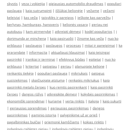
skystis
|
veza i vokietija
|
pigiausias automobilio draudimas
|
populiari
paslauga
|
kaip sutrumpinti
|
iššūkiai kelionėje
|
vežame
|
vežami
keleiviai
|
kas veža
|
taisyklės ir pareigos
|
ieškote kas parvežtų
|
berlynas, hamburgas, hanoveris
|
kelionės vasarą
|
geriau nei
autobusu
|
kam pirmenybė
|
atkreipti dėmesį
|
kodėl populiarios
|
į
dortmundą ar mincheną
|
kaip pasiruošti
|
žinome kas veža
|
nuo ko
priklauso
|
paslaugos
|
paslaugos
|
procesas
|
mitai ir paneigimai
|
ką
prarandate
|
informacija
|
aktualiausi klausimai
|
kaip teisingai
pasirinkti
|
įrankiai ir terminai
|
efektyvus būdas
|
epitetai
|
nuo ko
priklauso
|
kriterijai
|
patogiau
|
geriau
|
planuojate kelionę
|
renkantis tiekėją
|
populiari paslauga
|
mikriukais
|
patogus
susisiekimas
|
skaičiuojate atstumą
|
renkatės mikriukus
|
kaip
pasirinkti metalo čerpes
|
kuo remtis pasirenkant
|
kaip pasirinkti
čerpes
|
dangos rūšys
|
atkreipkite dėmesį
|
kokybės pasirinkimas
|
ekonomiški sprendimai
|
kuriame
|
verta rinktis
|
įtakoja
|
kaip sukurti
|
geriausias sprendimas
|
geriausias pasirinkimas
|
dangos
pasirinkimas
|
gaminio istorija
|
palyginkime už ar prieš
|
pagalbininkas buičiai
|
priemonė kamščiams
|
kokias rinktis
|
indaploviu tabletes pigiau
|
indaploviu tabletes pigiau
|
indaploviu