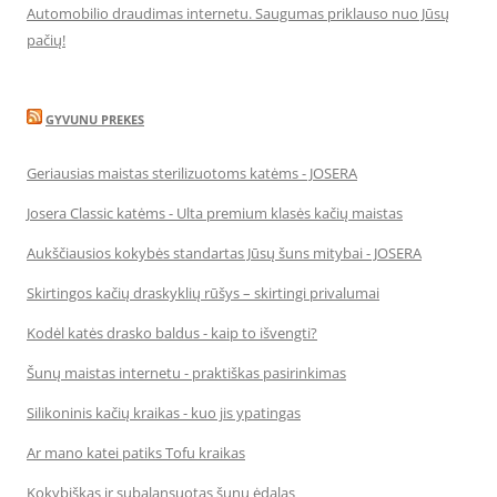
Automobilio draudimas internetu. Saugumas priklauso nuo Jūsų
pačių!
GYVUNU PREKES
Geriausias maistas sterilizuotoms katėms - JOSERA
Josera Classic katėms - Ulta premium klasės kačių maistas
Aukščiausios kokybės standartas Jūsų šuns mitybai - JOSERA
Skirtingos kačių draskyklių rūšys – skirtingi privalumai
Kodėl katės drasko baldus - kaip to išvengti?
Šunų maistas internetu - praktiškas pasirinkimas
Silikoninis kačių kraikas - kuo jis ypatingas
Ar mano katei patiks Tofu kraikas
Kokybiškas ir subalansuotas šunų ėdalas