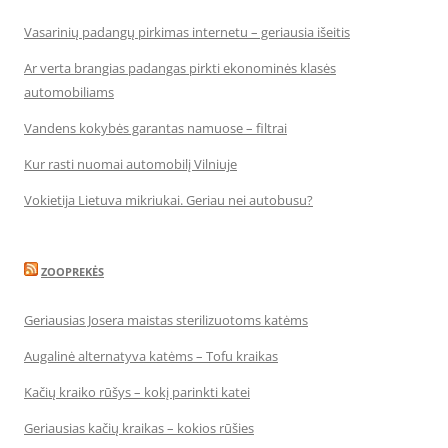
Vasarinių padangų pirkimas internetu – geriausia išeitis
Ar verta brangias padangas pirkti ekonominės klasės
automobiliams
Vandens kokybės garantas namuose – filtrai
Kur rasti nuomai automobilį Vilniuje
Vokietija Lietuva mikriukai. Geriau nei autobusu?
ZOOPREKĖS
Geriausias Josera maistas sterilizuotoms katėms
Augalinė alternatyva katėms – Tofu kraikas
Kačių kraiko rūšys – kokį parinkti katei
Geriausias kačių kraikas – kokios rūšies