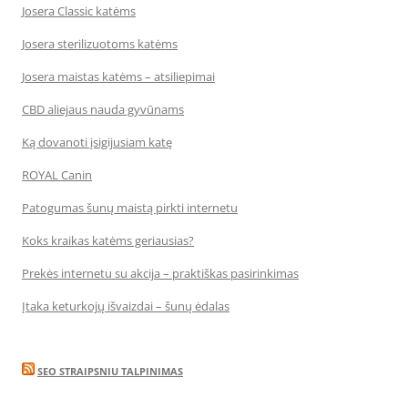
Josera Classic katėms
Josera sterilizuotoms katėms
Josera maistas katėms – atsiliepimai
CBD aliejaus nauda gyvūnams
Ką dovanoti įsigijusiam katę
ROYAL Canin
Patogumas šunų maistą pirkti internetu
Koks kraikas katėms geriausias?
Prekės internetu su akcija – praktiškas pasirinkimas
Įtaka keturkojų išvaizdai – šunų ėdalas
SEO STRAIPSNIU TALPINIMAS