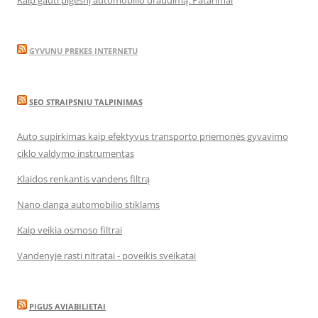
Kaip gauti pigesnį automobilio draudimą. Patarimai
GYVUNU PREKES INTERNETU
SEO STRAIPSNIU TALPINIMAS
Auto supirkimas kaip efektyvus transporto priemonės gyvavimo
ciklo valdymo instrumentas
Klaidos renkantis vandens filtrą
Nano danga automobilio stiklams
Kaip veikia osmoso filtrai
Vandenyje rasti nitratai - poveikis sveikatai
PIGUS AVIABILIETAI