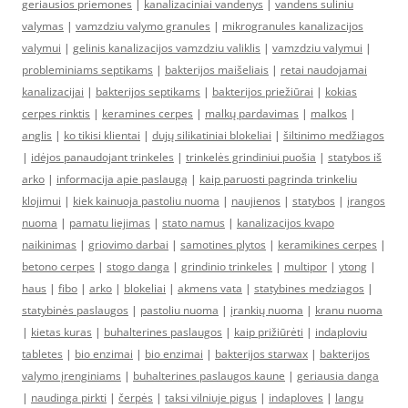
geriausios priemones
|
kanalizaciniai vandenys
|
vandens suliniu
valymas
|
vamzdziu valymo granules
|
mikrogranules kanalizacijos
valymui
|
gelinis kanalizacijos vamzdziu valiklis
|
vamzdziu valymui
|
probleminiams septikams
|
bakterijos maišeliais
|
retai naudojamai
kanalizacijai
|
bakterijos septikams
|
bakterijos priežiūrai
|
kokias
cerpes rinktis
|
keramines cerpes
|
malkų pardavimas
|
malkos
|
anglis
|
ko tikisi klientai
|
dujų silikatiniai blokeliai
|
šiltinimo medžiagos
|
idėjos panaudojant trinkeles
|
trinkelės grindiniui puošia
|
statybos iš
arko
|
informacija apie paslaugą
|
kaip paruosti pagrinda trinkeliu
klojimui
|
kiek kainuoja pastoliu nuoma
|
naujienos
|
statybos
|
įrangos
nuoma
|
pamatu liejimas
|
stato namus
|
kanalizacijos kvapo
naikinimas
|
griovimo darbai
|
samotines plytos
|
keramikines cerpes
|
betono cerpes
|
stogo danga
|
grindinio trinkeles
|
multipor
|
ytong
|
haus
|
fibo
|
arko
|
blokeliai
|
akmens vata
|
statybines medziagos
|
statybinės paslaugos
|
pastoliu nuoma
|
įrankių nuoma
|
kranu nuoma
|
kietas kuras
|
buhalterines paslaugos
|
kaip prižiūrėti
|
indaploviu
tabletes
|
bio enzimai
|
bio enzimai
|
bakterijos starwax
|
bakterijos
valymo įrenginiams
|
buhalterines paslaugos kaune
|
geriausia danga
|
naudinga pirkti
|
čerpės
|
taksi vilniuje pigus
|
indaploves
|
langu