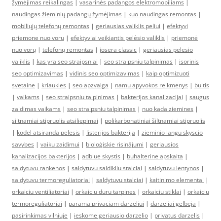
žymėjimas reikalingas
|
vasarinės padangos elektromobiliams
|
naudingas žieminių padangų žymėjimas
|
kuo naudingas remontas
|
mobiliųjų telefonų remontas
|
geriausias valiklis peliui
|
efektyvi
priemone nuo voru
|
efektyviai veikiantis pelėsio valiklis
|
priemonė
nuo vorų
|
telefonų remontas
|
josera classic
|
geriausias pelesio
valiklis
|
kas yra seo straipsniai
|
seo straipsniu talpinimas
|
isorinis
seo optimizavimas
|
vidinis seo optimizavimas
|
kaip optimizuoti
svetaine
|
kriaukles
|
seo apzvalga
|
namu apyvokos reikmenys
|
buitis
|
vaikams
|
seo straipsniu talpinimas
|
bakterijos kanalizacijai
|
saugus
zaidimas vaikams
|
seo straipsniu talpinimas
|
nuo kada ziemines
|
siltnamiai stipruolis atsiliepimai
|
polikarbonatiniai šiltnamiai stipruolis
|
kodel atsiranda pelesis
|
listerijos bakterija
|
zieminio langu skyscio
savybes
|
vaiku zaidimui
|
bioloģiskie risinājumi
|
geriausios
kanalizacijos bakterijos
|
adblue skystis
|
buhalterine apskaita
|
saldytuvu rankenos
|
saldytuvu saldikliu stalciai
|
saldytuvu lentynos
|
saldytuvu termoreguliatoriai
|
saldytuvu stalciai
|
kaitinimo elementai
|
orkaiciu ventiliatoriai
|
orkaiciu duru tarpines
|
orkaiciu stiklai
|
orkaiciu
termoreguliatoriai
|
parama privaciam darzeliui
|
darzeliai gelbeja
|
pasirinkimas vilniuje
|
ieskome geriausio darzelio
|
privatus darzelis
|