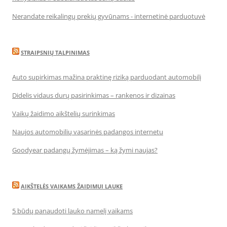
Nerandate reikalingų prekių gyvūnams - internetinė parduotuvė
STRAIPSNIŲ TALPINIMAS
Auto supirkimas mažina praktinę riziką parduodant automobilį
Didelis vidaus durų pasirinkimas – rankenos ir dizainas
Vaikų žaidimo aikštelių surinkimas
Naujos automobilių vasarinės padangos internetu
Goodyear padangų žymėjimas – ką žymi naujas?
AIKŠTELĖS VAIKAMS ŽAIDIMUI LAUKE
5 būdų panaudoti lauko namelį vaikams