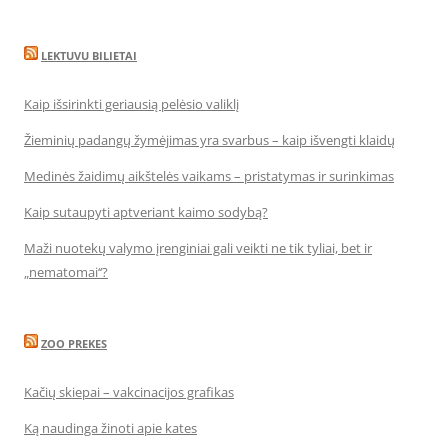
LEKTUVU BILIETAI
Kaip išsirinkti geriausią pelėsio valiklį
Žieminių padangų žymėjimas yra svarbus – kaip išvengti klaidų
Medinės žaidimų aikštelės vaikams – pristatymas ir surinkimas
Kaip sutaupyti aptveriant kaimo sodybą?
Maži nuotekų valymo įrenginiai gali veikti ne tik tyliai, bet ir
„nematomai‘‘?
ZOO PREKES
Kačių skiepai – vakcinacijos grafikas
Ką naudinga žinoti apie kates