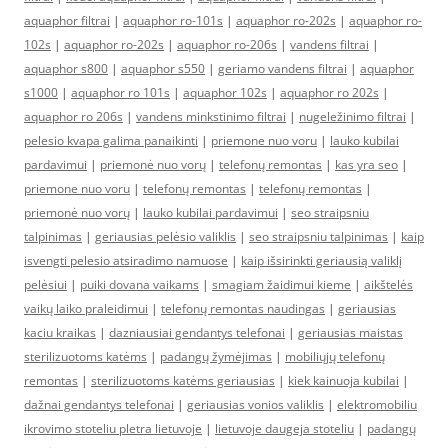
aquaphor filtrai
|
aquaphor ro-101s
|
aquaphor ro-202s
|
aquaphor ro-
102s
|
aquaphor ro-202s
|
aquaphor ro-206s
|
vandens filtrai
|
aquaphor s800
|
aquaphor s550
|
geriamo vandens filtrai
|
aquaphor
s1000
|
aquaphor ro 101s
|
aquaphor 102s
|
aquaphor ro 202s
|
aquaphor ro 206s
|
vandens minkstinimo filtrai
|
nugeležinimo filtrai
|
pelesio kvapa galima panaikinti
|
priemone nuo voru
|
lauko kubilai
pardavimui
|
priemonė nuo vorų
|
telefonų remontas
|
kas yra seo
|
priemone nuo voru
|
telefonų remontas
|
telefonų remontas
|
priemonė nuo vorų
|
lauko kubilai pardavimui
|
seo straipsniu
talpinimas
|
geriausias pelėsio valiklis
|
seo straipsniu talpinimas
|
kaip
isvengti pelesio atsiradimo namuose
|
kaip išsirinkti geriausią valiklį
pelėsiui
|
puiki dovana vaikams
|
smagiam žaidimui kieme
|
aikštelės
vaikų laiko praleidimui
|
telefonų remontas naudingas
|
geriausias
kaciu kraikas
|
dazniausiai gendantys telefonai
|
geriausias maistas
sterilizuotoms katėms
|
padangų žymėjimas
|
mobiliųjų telefonų
remontas
|
sterilizuotoms katėms geriausias
|
kiek kainuoja kubilai
|
dažnai gendantys telefonai
|
geriausias vonios valiklis
|
elektromobiliu
ikrovimo stoteliu pletra lietuvoje
|
lietuvoje daugeja stoteliu
|
padangų