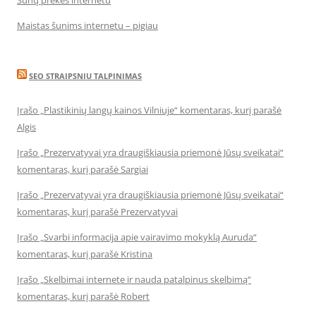
Šunų prekės internetu
Maistas šunims internetu – pigiau
SEO STRAIPSNIU TALPINIMAS
Įrašo „Plastikinių langų kainos Vilniuje“ komentaras, kurį parašė
Algis
Įrašo „Prezervatyvai yra draugiškiausia priemonė Jūsų sveikatai“
komentaras, kurį parašė Sargiai
Įrašo „Prezervatyvai yra draugiškiausia priemonė Jūsų sveikatai“
komentaras, kurį parašė Prezervatyvai
Įrašo „Svarbi informacija apie vairavimo mokyklą Auruda“
komentaras, kurį parašė Kristina
Įrašo „Skelbimai internete ir nauda patalpinus skelbimą“
komentaras, kurį parašė Robert