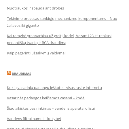
Nuotraukos ir spauda ant drobės
Tekinimo procesas sunkiųjų mechanizmų komponentams – Nuo
žaliavos iki giganto
Kai ramybė yra svarbiau už greitį, kodėl „Vezam123.lt“ renkasi
pedantišką tvarką ir BCA draudimą
Kaip pagerinti užsakymų valdymą?
DRAUDIMAS
Kokių vasarinių padangų ieškote – visas rasite internetu
Vasarinės padangos keičiamos vasarai – kodėl
Šiuolaikiškas pasirinkimas – vandens aparatai ofisui
Vandens filtrai namui – kokybei