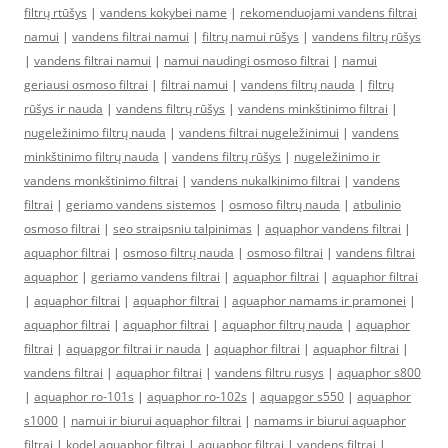
filtrų rtūšys
|
vandens kokybei name
|
rekomenduojami vandens filtrai
namui
|
vandens filtrai namui
|
filtrų namui rūšys
|
vandens filtrų rūšys
|
vandens filtrai namui
|
namui naudingi osmoso filtrai
|
namui
geriausi osmoso filtrai
|
filtrai namui
|
vandens filtrų nauda
|
filtrų
rūšys ir nauda
|
vandens filtrų rūšys
|
vandens minkštinimo filtrai
|
nugeležinimo filtrų nauda
|
vandens filtrai nugeležinimui
|
vandens
minkštinimo filtrų nauda
|
vandens filtrų rūšys
|
nugeležinimo ir
vandens monkštinimo filtrai
|
vandens nukalkinimo filtrai
|
vandens
filtrai
|
geriamo vandens sistemos
|
osmoso filtrų nauda
|
atbulinio
osmoso filtrai
|
seo straipsniu talpinimas
|
aquaphor vandens filtrai
|
aquaphor filtrai
|
osmoso filtrų nauda
|
osmoso filtrai
|
vandens filtrai
aquaphor
|
geriamo vandens filtrai
|
aquaphor filtrai
|
aquaphor filtrai
|
aquaphor filtrai
|
aquaphor filtrai
|
aquaphor namams ir pramonei
|
aquaphor filtrai
|
aquaphor filtrai
|
aquaphor filtrų nauda
|
aquaphor
filtrai
|
aquapgor filtrai ir nauda
|
aquaphor filtrai
|
aquaphor filtrai
|
vandens filtrai
|
aquaphor filtrai
|
vandens filtru rusys
|
aquaphor s800
|
aquaphor ro-101s
|
aquaphor ro-102s
|
aquapgor s550
|
aquaphor
s1000
|
namui ir biurui aquaphor filtrai
|
namams ir biurui aquaphor
filtrai
|
kodel aquaphor filtrai
|
aquaphor filtrai
|
vandens filtrai
|