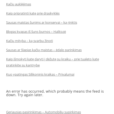
Kačių auklėjimas
Kaip pripratinti katę prie draskyklės
Sausas maistas šunims ar konservai – ką rinktis
Blogas kvapas iš šuns burnos – Halitozė
Kačių mityba – ką svarbu žinoti
Sausas ar šlapias kačių maistas – ėdalo parinkimas
Kaip išmokyti katę daryti į dėžutę su kraiku – prie tualeto katę
pratinkite su kantrybe
Kuo ypatingas Silikoninis kraikas – Privalumai
An error has occurred, which probably means the feed is
down. Try again later.
Geriausias pasirinkimas – Automobilių supirkimas