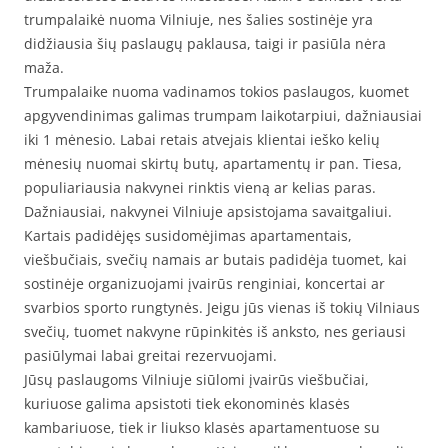
trumpalaikė nuoma Vilniuje, nes šalies sostinėje yra
didžiausia šių paslaugų paklausa, taigi ir pasiūla nėra
maža.
Trumpalaike nuoma vadinamos tokios paslaugos, kuomet
apgyvendinimas galimas trumpam laikotarpiui, dažniausiai
iki 1 mėnesio. Labai retais atvejais klientai ieško kelių
mėnesių nuomai skirtų butų, apartamentų ir pan. Tiesa,
populiariausia nakvynei rinktis vieną ar kelias paras.
Dažniausiai, nakvynei Vilniuje apsistojama savaitgaliui.
Kartais padidėjęs susidomėjimas apartamentais,
viešbučiais, svečių namais ar butais padidėja tuomet, kai
sostinėje organizuojami įvairūs renginiai, koncertai ar
svarbios sporto rungtynės. Jeigu jūs vienas iš tokių Vilniaus
svečių, tuomet nakvyne rūpinkitės iš anksto, nes geriausi
pasiūlymai labai greitai rezervuojami.
Jūsų paslaugoms Vilniuje siūlomi įvairūs viešbučiai,
kuriuose galima apsistoti tiek ekonominės klasės
kambariuose, tiek ir liukso klasės apartamentuose su