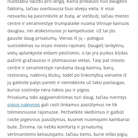
nuostabiu vaizdu pro langą. Kaina priklauso nuo daugelio
faktorių, tačiau svarbiausia šiuo atveju vieta. Ir visai
nesvarbu ką pasirinksite ar butą, ar viešbutį, tačiau miesto
centre ir senamiestyje trumpalaikė nuoma Vilniuje kainuos
daugiau, nei atokesniuose jo kampeliuose. Už tai jūs
gausite daug privalumų. Vienas iš jų – patogus
susisiekimas su visais miesto rajonais. Daugelį lankytinų
vietų aplankysite eidami pėsčiomis, o tai yra puikus būdas
pažinti gražiausias ir įdomiausias vietas. Taip pat miesto
centre ir senamiestyje randama daug kavinių, barų,
restoranų, naktinių klubų, todėl po linksmybių viename iš
jų galėsite patys pareiti ir nemokėsite už taksi paslaugas,
kurios sostinėje nėra tokios jau ir pigios.
Privalumų toks apgyvendinimas turi daug, tačiau norintys
pigios nakvynės
gali rasti tinkamus pasiūlymus ne tik
tolimesniuose rajonuose. Peržvelkite skelbimus ir galbūt
rasite pigesnius pasiūlymus, kuomet nuomojami kambariai
bute. Žinoma, tai netiks komfortą ir privatumą
vertinantiems keliautojams, tačiau tiems, kurie ieško pigių