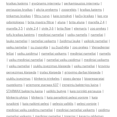
kraikas katėms
|
gyvūnams internetu
|
perkamiausios internetu
|
geriausias kraikas
|
akcija prekems
|
zooprekės
|
kraikas katems
|
tinkamas kraikas
|
filtru rusys
|
kaip ismokyti
|
kačių kraikas
|
kas yra
odontologas
|
brita maxtra filtrai
|
aluna
|
brita aluna
|
marella 2,4
|
marella 3,5
|
style 2,4
|
style 3,6
|
brita flow
|
elemaris
|
zoo prekes
|
tofu kraikas katėms
|
mediniai nameliai
|
vaikų namelis
|
nameliai
|
lauko nameliai
|
nameliai vaikams
|
žaidimui lauke
|
vaikiski nameliai
|
vaiku nameliai
|
su ciuozykla
|
su čiuožykla
|
zoo prekes
|
Vienadieniai
lęšiai
|
vaiku zaidimui
|
nameliai vaikams
|
mediniai nameliai
|
namelis
|
vaiku mediniai nameliai
|
nameliai vaiku zaidimui
|
mediniai vaikams
|
vaiku nameliai
|
siukliu isvezimas klaipeda
|
vaiku nameliai
|
kroviniu
pervezimas klaipeda
|
tralas klaipeda
|
griovimo darbai klaipeda
|
siukliu isvezimas
|
klinkerio trinkeles
|
stogo danga
|
biopreparatai
nuotekoms
|
priemone starwax 637
|
irenginiu bakterijos kaina
|
STARWAX bakteriju kaina
|
valiklis buityje
|
kaip isirinkti geriausia
|
klinkerio plytos
|
klinkeris
|
kaip panaikinti pelesi vonioje
|
kaip
isnaikinti
|
kaip naikinti pelesi
|
pelesio valiklis
|
pelesi vonioje
|
mediniai vaiku zaidimu nameliai
|
mediniai nameliai vaikams
|
zaidimu
nameliai vaikams
|
mediniai nameliai
|
toneriai
|
kaseciu pildymas