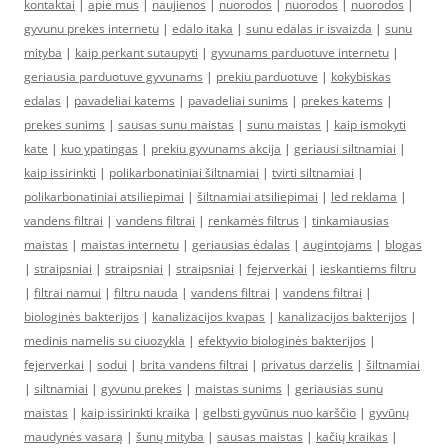
kontaktai
|
apie mus
|
naujienos
|
nuorodos
|
nuorodos
|
nuorodos
|
gyvunu prekes internetu
|
edalo itaka
|
sunu edalas ir isvaizda
|
sunu
mityba
|
kaip perkant sutaupyti
|
gyvunams parduotuve internetu
|
geriausia parduotuve gyvunams
|
prekiu parduotuve
|
kokybiskas
edalas
|
pavadeliai katems
|
pavadeliai sunims
|
prekes katems
|
prekes sunims
|
sausas sunu maistas
|
sunu maistas
|
kaip ismokyti
kate
|
kuo ypatingas
|
prekiu gyvunams akcija
|
geriausi siltnamiai
|
kaip issirinkti
|
polikarbonatiniai šiltnamiai
|
tvirti siltnamiai
|
polikarbonatiniai atsiliepimai
|
šiltnamiai atsiliepimai
|
led reklama
|
vandens filtrai
|
vandens filtrai
|
renkamės filtrus
|
tinkamiausias
maistas
|
maistas internetu
|
geriausias ėdalas
|
augintojams
|
blogas
|
straipsniai
|
straipsniai
|
straipsniai
|
fejerverkai
|
ieskantiems filtru
|
filtrai namui
|
filtru nauda
|
vandens filtrai
|
vandens filtrai
|
biologinės bakterijos
|
kanalizacijos kvapas
|
kanalizacijos bakterijos
|
medinis namelis su ciuozykla
|
efektyvio biologinės bakterijos
|
fejerverkai
|
sodui
|
brita vandens filtrai
|
privatus darzelis
|
šiltnamiai
|
siltnamiai
|
gyvunu prekes
|
maistas sunims
|
geriausias sunu
maistas
|
kaip issirinkti kraika
|
gelbsti gyvūnus nuo karščio
|
gyvūnų
maudynės vasarą
|
šunų mityba
|
sausas maistas
|
kačių kraikas
|