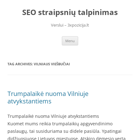
Skip
to
SEO straipsnių talpinimas
content
Verslui – 3xpozicija.lt
Menu
TAG ARCHIVES:
VILNIAUS VIEŠBUČIAI
Trumpalaikė nuoma Vilniuje
atvykstantiems
Trumpalaikė nuoma Vilniuje atvykstantiems
Kuomet mums reikia trumpalaikių apgyvendinimo
paslaugų, tai susiduriama su didele pasiūla. Ypatingai
didžiuosiuose Lietuvos miestuose. Atskiro dėmesio verta