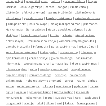
tarnauja ilgai
|
pigus išlaikymas
|
patirtis
|
geriau nei šiferis
|
lengva
išsirinkti
|
unikalus gaminys
|
čerpės
|
dangos
|
rinktis verta
|
užsikimšo
|
efektyvi priemonė
|
galima ir užkimšti
|
užsikimšo vonia
|
atkimšimas
|
kyla klausimas
|
kamščių naikinimas
|
aktualus klausimas
|
kaip pasirinkti
|
naikina kvapą
|
biologiniai sprendimas
|
priemonės
|
kiek kainuoja
|
žiemą dažniau
|
riebalu gaudykles valymas
|
apie
skaidymą
|
kaina ir naudojimas
|
ir mitai
|
ir faktai
|
etapai perkant
|
rinktis kokybę
|
užsikimšo kanalizacija
|
vamzdziu valymo granules
|
gamyba ir estetika
|
informacija
|
geras pasirinkimas
|
privalo žinoti
|
keraminės ar betoninės
|
kurios geriau
|
statant namą
|
informacija
apie keramines
|
čerpės rinkoje
|
gyvenimo danga
|
pasirinkimas
|
informacija
|
taupyti nepatartina
|
tarnauja ilgai
|
didelis pasirinimas
|
tobulos savybės
|
kaina
|
naudinga pasidomėti
|
taupyti neverta
|
pupuliari danga
|
renkamės dangą
|
dėmesys
|
nauda žinoti
|
tinkamiausia
|
riebalų skaidymo priemonė
|
cerpes
|
kaune
|
darbas
kaune
|
keitėsi paslaugos
|
toks yra
|
taksi kaune
|
pigiausias
|
kaune
pigus
|
ką siūlo
|
paslaugos kaune
|
mažoji sostinė
|
išsikviesti
|
konkurencija
|
ieškome taxi
|
pigus
|
susisiekimas
|
taksi
|
paslaugos
|
programėlė
|
vilniuje
|
taksi
|
vilnius
|
taxi
|
kainos
|
švaros prekės
|