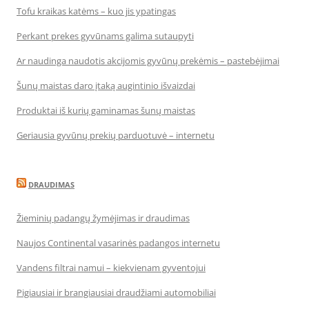
Tofu kraikas katėms – kuo jis ypatingas
Perkant prekes gyvūnams galima sutaupyti
Ar naudinga naudotis akcijomis gyvūnų prekėmis – pastebėjimai
Šunų maistas daro įtaką augintinio išvaizdai
Produktai iš kurių gaminamas šunų maistas
Geriausia gyvūnų prekių parduotuvė – internetu
DRAUDIMAS
Žieminių padangų žymėjimas ir draudimas
Naujos Continental vasarinės padangos internetu
Vandens filtrai namui – kiekvienam gyventojui
Pigiausiai ir brangiausiai draudžiami automobiliai