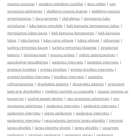
masinu voztuvai
|
vandens isleidimo siurbliai
|
duru stiklai
|
seo
straipsniu talpinimas
|
skalbimo masinu bugnai
|
skalbimo masinu
amortizatoriai
|
duru tarpines
|
cbd aliejus
|
itempiamu lubu
privalumai
|
lubu kaina netrukdo
|
kiek kainuoja itempiamos lubos
|
itempiamos lubos kaina
|
kiek kainuoja itempiamos
|
kiek kainuoja
lubos
|
lubu kainos
|
lubu rusys vilniuje
|
lubos vilniuje
|
siltnamiai
|
turbinu remontas kaune
|
turbinu remontas klaipeda
|
straipsniai
katems
|
laiminga kate
|
gyvunu prekes
|
vidinis optimizavimas
|
pasiskolinti nesudėtinga
|
paskolos internetu
|
paskolos internetu
|
greitasis kreditas
|
greitas kreditas
|
greitas kreditas internetu
|
greitieji kreditai internetu
|
kreditas internetu
|
paskolos
refinansavimas
|
draskykles katems
|
draskykles katems
|
pripratinti
kate prie draskykles
|
medinis namelis su ciuozykla
|
sausas maistas ar
konservai
|
isvalyti tepalo demes
|
seo straipsniu talpinimas
|
seo
straipsniu talpinimas
|
padangos internetu
|
padangos internetu
|
padangos internetu
|
pigios padangos
|
padangos internetu
|
padangos internetu
|
neuzsalantis zieminis langu ploviklis
|
zieminis
langu ploviklis
|
langu plovimo skystis
|
langu ploviklis
|
vasarines
padangos
|
ziemines padangos
|
padangos pigiau
|
padangos