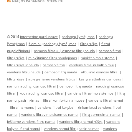
NAUJOS PADANGOS INTERNETU
© 2014
internetine parduotuve
|
padangų žymėjimas
|
padangų
žymėjimas
|
žieminių padangų žymėjimas
|
filtrų rūšys
|
filtrai
nugeležinimui
|
osmoso filtrai> |
osmoso filtrų nauda
|
osmoso filtrai
|
filtrų rūšys
|
minkštinimo filtrų naudojimas
|
minkštinimo sistema
|
filtrų rūšys ir nauda
|
osmoso filtrai
|
vandens filtrai nukalkinimui
|
vandens filtrų nauda
|
osmoso filtrų nauda
|
atbulinio osmoso filtrai
|
filtrų rūšys
|
apie geriamo vandens filtrus
|
kas yra atbulinis osmosas
|
namui naudingi osmoso filtrai
|
osmoso filtrų nauda
|
naudingi osmoso
filtrai
|
kuo naudingi osmoso filtrai
|
vandens filtravimo sistemos
|
filtrų
namui pasirinkimas
|
filtrai komfortui namuose
|
vandens filtrai namui
|
filtrai namams
|
vandens filtrai kokybei
|
tinkamiausi vandens filtrai
namui
|
vandens filtravimo sistemos namui
|
filtrų sprendimai namui
|
ieškome vandens filtrų namui
|
vandens filtrų namui rūšys
|
vandens
kokybei filtrai namui
|
vandens namui filtrų pasirinkimas
|
vandens