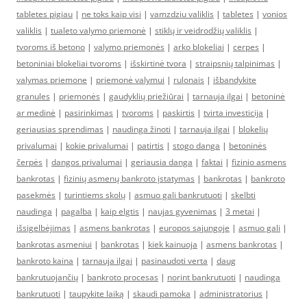
tabletes pigiau
|
ne toks kaip visi
|
vamzdziu valiklis
|
tabletes
|
vonios
valiklis
|
tualeto valymo priemonė
|
stiklų ir veidrodžių valiklis
|
tvoroms iš betono
|
valymo priemonės
|
arko blokeliai
|
cerpes
|
betoniniai blokeliai tvoroms
|
išskirtinė tvora
|
straipsnių talpinimas
|
valymas priemone
|
priemonė valymui
|
rulonais
|
išbandykite
granules
|
priemonės
|
gaudyklių priežiūrai
|
tarnauja ilgai
|
betoninė
ar medinė
|
pasirinkimas
|
tvoroms
|
paskirtis
|
tvirta investicija
|
geriausias sprendimas
|
naudinga žinoti
|
tarnauja ilgai
|
blokelių
privalumai
|
kokie privalumai
|
patirtis
|
stogo danga
|
betoninės
čerpės
|
dangos privalumai
|
geriausia danga
|
faktai
|
fizinio asmens
bankrotas
|
fizinių asmenų bankroto įstatymas
|
bankrotas
|
bankroto
pasekmės
|
turintiems skolų
|
asmuo gali bankrutuoti
|
skelbti
naudinga
|
pagalba
|
kaip elgtis
|
naujas gyvenimas
|
3 metai
|
išsigelbėjimas
|
asmens bankrotas
|
europos sąjungoje
|
asmuo gali
|
bankrotas asmeniui
|
bankrotas
|
kiek kainuoja
|
asmens bankrotas
|
bankroto kaina
|
tarnauja ilgai
|
pasinaudoti verta
|
daug
bankrutuojančių
|
bankroto procesas
|
norint bankrutuoti
|
naudinga
bankrutuoti
|
taupykite laiką
|
skaudi pamoka
|
administratorius
|