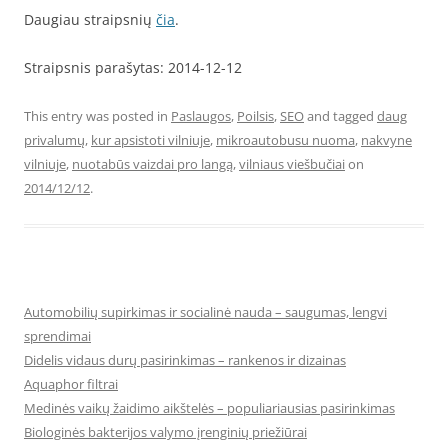
Daugiau straipsnių
čia
.
Straipsnis parašytas: 2014-12-12
This entry was posted in
Paslaugos
,
Poilsis
,
SEO
and tagged
daug
privalumų
,
kur apsistoti vilniuje
,
mikroautobusu nuoma
,
nakvyne
vilniuje
,
nuotabūs vaizdai pro langą
,
vilniaus viešbučiai
on
2014/12/12
.
Automobilių supirkimas ir socialinė nauda – saugumas, lengvi
sprendimai
Didelis vidaus durų pasirinkimas – rankenos ir dizainas
Aquaphor filtrai
Medinės vaikų žaidimo aikštelės – populiariausias pasirinkimas
Biologinės bakterijos valymo įrenginių priežiūrai