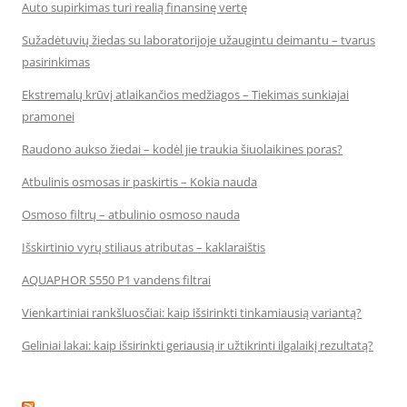
Auto supirkimas turi realią finansinę vertę
Sužadėtuvių žiedas su laboratorijoje užaugintu deimantu – tvarus
pasirinkimas
Ekstremalų krūvį atlaikančios medžiagos – Tiekimas sunkiajai
pramonei
Raudono aukso žiedai – kodėl jie traukia šiuolaikines poras?
Atbulinis osmosas ir paskirtis – Kokia nauda
Osmoso filtrų – atbulinio osmoso nauda
Išskirtinio vyrų stiliaus atributas – kaklaraištis
AQUAPHOR S550 P1 vandens filtrai
Vienkartiniai rankšluosčiai: kaip išsirinkti tinkamiausią variantą?
Geliniai lakai: kaip išsirinkti geriausią ir užtikrinti ilgalaikį rezultatą?