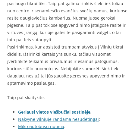
paslaugų tikrai tiks. Taip pat galima rinktis šiek tiek toliau
nuo centro ir senamiesčio esančius svečių namus, kuriuose
rasite daugiaviečius kambarius. Nuoma juose gerokai
pigesnė. Taip pat tokiose apgyvendinimo įstaigose rasite ir
virtuvės įrangą, kurioje galėsite pasigaminti valgyti, o tai
taip pat leis sutaupyti.
Pasirinkimas, kur apsistoti trumpam atvykus į Vilnių tikrai
didelis. Išsirinkti kartais yra sunku, tačiau visuomet
įvertinkite teikiamus privalumus ir esamus patogumus,
kuriuos siūlo nuomotojas. Nebijokite sumokėti šiek tiek
daugiau, nes už tai jūs gausite geresnes apgyvendinimo ir
aptarnavimo paslaugas.
Taip pat skaitykite:
Geriausi vietos viešbučiai sostinėje
;
Nakvynė Vilniuje randama nesudėtingai
;
Mikroautobusu nuoma
.