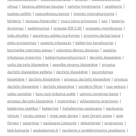
vilnius
|
kaseciu pildymas kaunas
|
valymo įrenginiams
|
septikams
|
tualeto valiklis
|
spausdintuvu kainos
|
imones restrukturizacija
|
klinkeris
|
vestuviu fotografai
|
muro sienu griovimas
|
seo
|
bateriju
ikrovimas
|
patikimumas
|
orapute JDK S 60
|
oraputes membranos
|
indu ploviklis
|
pavojingu atlieku tvarkymas
|
griovimo darbai kaina
|
geliu pristatymas
|
apatinis trikotazas
|
bakterijos kanalizacijai
|
kosmetika internetu pigiau
|
valentino dienos dovanos
|
apatinis
trikotazas moterims
|
bakterijoskanalizacijai.lt
|
darzelis klaipedoje
|
vaiku darzelis klaipedoje
|
pagalba tėvams klaipėdoje
|
privatus
darželis klaipėdoje gelbėja
|
darželis klaipėdoje
|
pasirinkimas
klaipėdoje
|
darželis klaipėdoje
|
privatus darželis klaipėdoje
|
privatus
darželis klaipėdoje
|
darželis klaipėdoje
|
vandens filtrai
|
nuo pelesio
|
vaiku nameliai
|
kaip rasti tinkama aukle
|
valymo irenginiai kaina
|
privatus darzelis klaipedoje
|
matininkas
|
ieškantiems priemonių
|
bakterijos septikui
|
bakterijos
|
buhalterines paslaugos
|
paslaugos
vilniuje
|
cerpiu stogas
|
mitai apie dangą
|
apie čerpinį stogą
|
apie
čerpes
|
patarimai
|
paslaugos Lietuvoje
|
dokumentai
|
programos
|
kiek kainuoja
|
apskaitaman.lt
|
naujiems ir probleminiams septikams
|