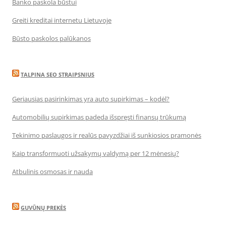
Banko paskola būstui
Greiti kreditai internetu Lietuvoje
Būsto paskolos palūkanos
TALPINA SEO STRAIPSNIUS
Geriausias pasirinkimas yra auto supirkimas – kodėl?
Automobilių supirkimas padeda išspręsti finansų trūkumą
Tekinimo paslaugos ir realūs pavyzdžiai iš sunkiosios pramonės
Kaip transformuoti užsakymų valdymą per 12 mėnesių?
Atbulinis osmosas ir nauda
GUVŪNŲ PREKĖS