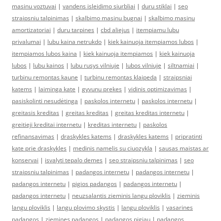
masinu voztuvai
|
vandens isleidimo siurbliai
|
duru stiklai
|
seo
straipsniu talpinimas
|
skalbimo masinu bugnai
|
skalbimo masinu
amortizatoriai
|
duru tarpines
|
cbd aliejus
|
itempiamu lubu
privalumai
|
lubu kaina netrukdo
|
kiek kainuoja itempiamos lubos
|
itempiamos lubos kaina
|
kiek kainuoja itempiamos
|
kiek kainuoja
lubos
|
lubu kainos
|
lubu rusys vilniuje
|
lubos vilniuje
|
siltnamiai
|
turbinu remontas kaune
|
turbinu remontas klaipeda
|
straipsniai
katems
|
laiminga kate
|
gyvunu prekes
|
vidinis optimizavimas
|
pasiskolinti nesudėtinga
|
paskolos internetu
|
paskolos internetu
|
greitasis kreditas
|
greitas kreditas
|
greitas kreditas internetu
|
greitieji kreditai internetu
|
kreditas internetu
|
paskolos
refinansavimas
|
draskykles katems
|
draskykles katems
|
pripratinti
kate prie draskykles
|
medinis namelis su ciuozykla
|
sausas maistas ar
konservai
|
isvalyti tepalo demes
|
seo straipsniu talpinimas
|
seo
straipsniu talpinimas
|
padangos internetu
|
padangos internetu
|
padangos internetu
|
pigios padangos
|
padangos internetu
|
padangos internetu
|
neuzsalantis zieminis langu ploviklis
|
zieminis
langu ploviklis
|
langu plovimo skystis
|
langu ploviklis
|
vasarines
padangos
|
ziemines padangos
|
padangos pigiau
|
padangos