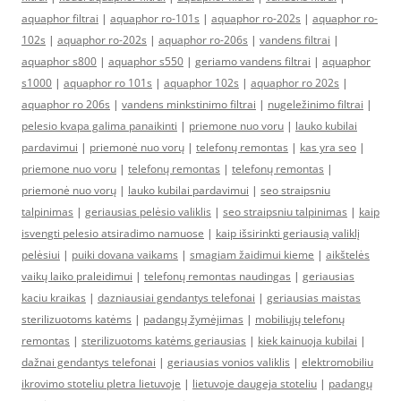
aquaphor filtrai
|
aquaphor ro-101s
|
aquaphor ro-202s
|
aquaphor ro-
102s
|
aquaphor ro-202s
|
aquaphor ro-206s
|
vandens filtrai
|
aquaphor s800
|
aquaphor s550
|
geriamo vandens filtrai
|
aquaphor
s1000
|
aquaphor ro 101s
|
aquaphor 102s
|
aquaphor ro 202s
|
aquaphor ro 206s
|
vandens minkstinimo filtrai
|
nugeležinimo filtrai
|
pelesio kvapa galima panaikinti
|
priemone nuo voru
|
lauko kubilai
pardavimui
|
priemonė nuo vorų
|
telefonų remontas
|
kas yra seo
|
priemone nuo voru
|
telefonų remontas
|
telefonų remontas
|
priemonė nuo vorų
|
lauko kubilai pardavimui
|
seo straipsniu
talpinimas
|
geriausias pelėsio valiklis
|
seo straipsniu talpinimas
|
kaip
isvengti pelesio atsiradimo namuose
|
kaip išsirinkti geriausią valiklį
pelėsiui
|
puiki dovana vaikams
|
smagiam žaidimui kieme
|
aikštelės
vaikų laiko praleidimui
|
telefonų remontas naudingas
|
geriausias
kaciu kraikas
|
dazniausiai gendantys telefonai
|
geriausias maistas
sterilizuotoms katėms
|
padangų žymėjimas
|
mobiliųjų telefonų
remontas
|
sterilizuotoms katėms geriausias
|
kiek kainuoja kubilai
|
dažnai gendantys telefonai
|
geriausias vonios valiklis
|
elektromobiliu
ikrovimo stoteliu pletra lietuvoje
|
lietuvoje daugeja stoteliu
|
padangų