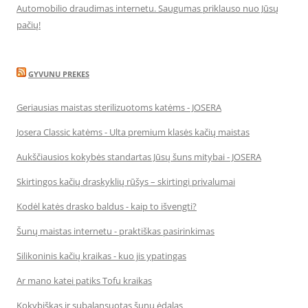
Automobilio draudimas internetu. Saugumas priklauso nuo Jūsų
pačių!
GYVUNU PREKES
Geriausias maistas sterilizuotoms katėms - JOSERA
Josera Classic katėms - Ulta premium klasės kačių maistas
Aukščiausios kokybės standartas Jūsų šuns mitybai - JOSERA
Skirtingos kačių draskyklių rūšys – skirtingi privalumai
Kodėl katės drasko baldus - kaip to išvengti?
Šunų maistas internetu - praktiškas pasirinkimas
Silikoninis kačių kraikas - kuo jis ypatingas
Ar mano katei patiks Tofu kraikas
Kokybiškas ir subalansuotas šunų ėdalas