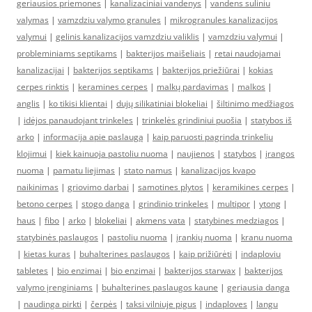
geriausios priemones
|
kanalizaciniai vandenys
|
vandens suliniu
valymas
|
vamzdziu valymo granules
|
mikrogranules kanalizacijos
valymui
|
gelinis kanalizacijos vamzdziu valiklis
|
vamzdziu valymui
|
probleminiams septikams
|
bakterijos maišeliais
|
retai naudojamai
kanalizacijai
|
bakterijos septikams
|
bakterijos priežiūrai
|
kokias
cerpes rinktis
|
keramines cerpes
|
malkų pardavimas
|
malkos
|
anglis
|
ko tikisi klientai
|
dujų silikatiniai blokeliai
|
šiltinimo medžiagos
|
idėjos panaudojant trinkeles
|
trinkelės grindiniui puošia
|
statybos iš
arko
|
informacija apie paslaugą
|
kaip paruosti pagrinda trinkeliu
klojimui
|
kiek kainuoja pastoliu nuoma
|
naujienos
|
statybos
|
įrangos
nuoma
|
pamatu liejimas
|
stato namus
|
kanalizacijos kvapo
naikinimas
|
griovimo darbai
|
samotines plytos
|
keramikines cerpes
|
betono cerpes
|
stogo danga
|
grindinio trinkeles
|
multipor
|
ytong
|
haus
|
fibo
|
arko
|
blokeliai
|
akmens vata
|
statybines medziagos
|
statybinės paslaugos
|
pastoliu nuoma
|
įrankių nuoma
|
kranu nuoma
|
kietas kuras
|
buhalterines paslaugos
|
kaip prižiūrėti
|
indaploviu
tabletes
|
bio enzimai
|
bio enzimai
|
bakterijos starwax
|
bakterijos
valymo įrenginiams
|
buhalterines paslaugos kaune
|
geriausia danga
|
naudinga pirkti
|
čerpės
|
taksi vilniuje pigus
|
indaploves
|
langu