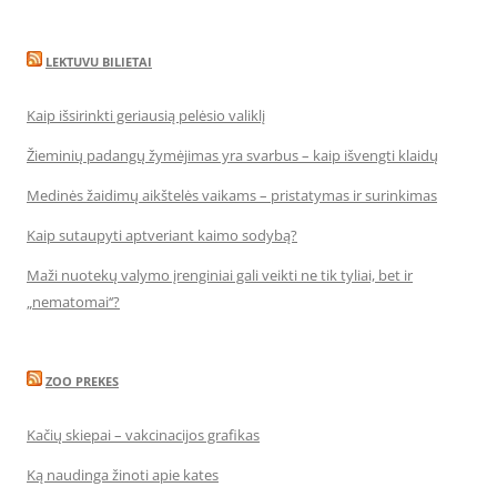
LEKTUVU BILIETAI
Kaip išsirinkti geriausią pelėsio valiklį
Žieminių padangų žymėjimas yra svarbus – kaip išvengti klaidų
Medinės žaidimų aikštelės vaikams – pristatymas ir surinkimas
Kaip sutaupyti aptveriant kaimo sodybą?
Maži nuotekų valymo įrenginiai gali veikti ne tik tyliai, bet ir
„nematomai‘‘?
ZOO PREKES
Kačių skiepai – vakcinacijos grafikas
Ką naudinga žinoti apie kates