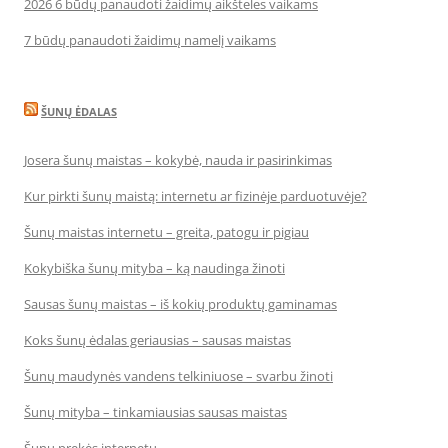
2026 6 būdų panaudoti žaidimų aikšteles vaikams
7 būdų panaudoti žaidimų namelį vaikams
ŠUNŲ ĖDALAS
Josera šunų maistas – kokybė, nauda ir pasirinkimas
Kur pirkti šunų maistą: internetu ar fizinėje parduotuvėje?
Šunų maistas internetu – greita, patogu ir pigiau
Kokybiška šunų mityba – ką naudinga žinoti
Sausas šunų maistas – iš kokių produktų gaminamas
Koks šunų ėdalas geriausias – sausas maistas
Šunų maudynės vandens telkiniuose – svarbu žinoti
Šunų mityba – tinkamiausias sausas maistas