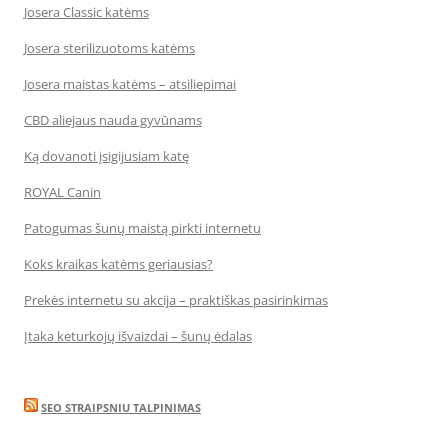
Josera Classic katėms
Josera sterilizuotoms katėms
Josera maistas katėms – atsiliepimai
CBD aliejaus nauda gyvūnams
Ką dovanoti įsigijusiam katę
ROYAL Canin
Patogumas šunų maistą pirkti internetu
Koks kraikas katėms geriausias?
Prekės internetu su akcija – praktiškas pasirinkimas
Įtaka keturkojų išvaizdai – šunų ėdalas
SEO STRAIPSNIU TALPINIMAS