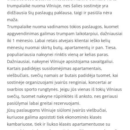
trumpalaikė nuoma Vilniuje, nes šalies sostinėje yra
didžiausia šių paslaugų paklausa, taigi ir pasiūla nėra
maža.
Trumpalaike nuoma vadinamos tokios paslaugos, kuomet
apgyvendinimas galimas trumpam laikotarpiui, dažniausiai
iki 1 mėnesio. Labai retais atvejais klientai ieško kelių
mėnesių nuomai skirtų butų, apartamentų ir pan. Tiesa,
populiariausia nakvynei rinktis vieną ar kelias paras.
Dažniausiai, nakvynei Vilniuje apsistojama savaitgaliui.
Kartais padidėjęs susidomėjimas apartamentais,
viešbučiais, svečių namais ar butais padidėja tuomet, kai
sostinėje organizuojami įvairūs renginiai, koncertai ar
svarbios sporto rungtynės. Jeigu jūs vienas iš tokių Vilniaus
svečių, tuomet nakvyne rūpinkitės iš anksto, nes geriausi
pasiūlymai labai greitai rezervuojami.
Jūsų paslaugoms Vilniuje siūlomi įvairūs viešbučiai,
kuriuose galima apsistoti tiek ekonominės klasės
kambariuose, tiek ir liukso klasės apartamentuose su