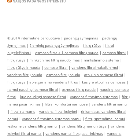
NAUJOS PADANGOS INTERNETU
© 2014
internetine parduotuve
|
padangų žymėjimas
|
padangų
žymėjimas
|
žieminių padangų žymėjimas
|
filtrų rūšys
|
filtrai
nugeležinimui
|
osmoso filtrai> |
osmoso filtrų nauda
|
osmoso filtrai
|
filtrų rūšys
|
minkštinimo filtrų naudojimas
|
minkštinimo sistema
|
filtrų rūšys ir nauda
|
osmoso filtrai
|
vandens filtrai nukalkinimui
|
vandens filtrų nauda
|
osmoso filtrų nauda
|
atbulinio osmoso filtrai
|
filtrų rūšys
|
apie geriamo vandens filtrus
|
kas yra atbulinis osmosas
|
namui naudingi osmoso filtrai
|
osmoso filtrų nauda
|
naudingi osmoso
filtrai
|
kuo naudingi osmoso filtrai
|
vandens filtravimo sistemos
|
filtrų
namui pasirinkimas
|
filtrai komfortui namuose
|
vandens filtrai namui
|
filtrai namams
|
vandens filtrai kokybei
|
tinkamiausi vandens filtrai
namui
|
vandens filtravimo sistemos namui
|
filtrų sprendimai namui
|
ieškome vandens filtrų namui
|
vandens filtrų namui rūšys
|
vandens
kokybei filtrai namui
|
vandens namui filtrų pasirinkimas
|
vandens