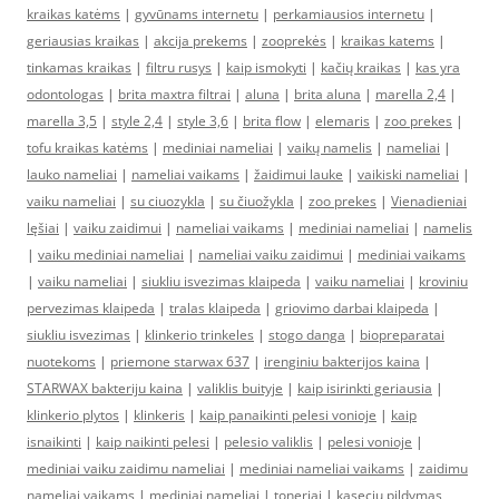
kraikas katėms
|
gyvūnams internetu
|
perkamiausios internetu
|
geriausias kraikas
|
akcija prekems
|
zooprekės
|
kraikas katems
|
tinkamas kraikas
|
filtru rusys
|
kaip ismokyti
|
kačių kraikas
|
kas yra
odontologas
|
brita maxtra filtrai
|
aluna
|
brita aluna
|
marella 2,4
|
marella 3,5
|
style 2,4
|
style 3,6
|
brita flow
|
elemaris
|
zoo prekes
|
tofu kraikas katėms
|
mediniai nameliai
|
vaikų namelis
|
nameliai
|
lauko nameliai
|
nameliai vaikams
|
žaidimui lauke
|
vaikiski nameliai
|
vaiku nameliai
|
su ciuozykla
|
su čiuožykla
|
zoo prekes
|
Vienadieniai
lęšiai
|
vaiku zaidimui
|
nameliai vaikams
|
mediniai nameliai
|
namelis
|
vaiku mediniai nameliai
|
nameliai vaiku zaidimui
|
mediniai vaikams
|
vaiku nameliai
|
siukliu isvezimas klaipeda
|
vaiku nameliai
|
kroviniu
pervezimas klaipeda
|
tralas klaipeda
|
griovimo darbai klaipeda
|
siukliu isvezimas
|
klinkerio trinkeles
|
stogo danga
|
biopreparatai
nuotekoms
|
priemone starwax 637
|
irenginiu bakterijos kaina
|
STARWAX bakteriju kaina
|
valiklis buityje
|
kaip isirinkti geriausia
|
klinkerio plytos
|
klinkeris
|
kaip panaikinti pelesi vonioje
|
kaip
isnaikinti
|
kaip naikinti pelesi
|
pelesio valiklis
|
pelesi vonioje
|
mediniai vaiku zaidimu nameliai
|
mediniai nameliai vaikams
|
zaidimu
nameliai vaikams
|
mediniai nameliai
|
toneriai
|
kaseciu pildymas