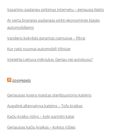
Vasarinių padangų pirkimas internetu – geriausia išeitis
Ar verta brangias padangas pirkti ekonominės klasės
automobiliams
Vandens kokybės garantas namuose – filtrai
Kur rasti nuomai automobilį Vilniuje
Vokietija Lietuva mikriukai. Geriau nei autobusu?
ZOOPREKĖS
Geriausias Josera maistas sterilizuotoms katėms
Augalinė alternatyva katėms – Tofu kraikas
Kačių kraiko rūšys – kokį parinkti katei
Geriausias kačių kraikas – kokios rūšies