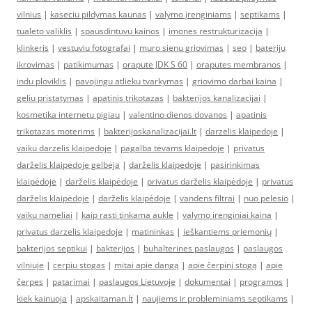
vilnius
|
kaseciu pildymas kaunas
|
valymo įrenginiams
|
septikams
|
tualeto valiklis
|
spausdintuvu kainos
|
imones restrukturizacija
|
klinkeris
|
vestuviu fotografai
|
muro sienu griovimas
|
seo
|
bateriju
ikrovimas
|
patikimumas
|
orapute JDK S 60
|
oraputes membranos
|
indu ploviklis
|
pavojingu atlieku tvarkymas
|
griovimo darbai kaina
|
geliu pristatymas
|
apatinis trikotazas
|
bakterijos kanalizacijai
|
kosmetika internetu pigiau
|
valentino dienos dovanos
|
apatinis
trikotazas moterims
|
bakterijoskanalizacijai.lt
|
darzelis klaipedoje
|
vaiku darzelis klaipedoje
|
pagalba tėvams klaipėdoje
|
privatus
darželis klaipėdoje gelbėja
|
darželis klaipėdoje
|
pasirinkimas
klaipėdoje
|
darželis klaipėdoje
|
privatus darželis klaipėdoje
|
privatus
darželis klaipėdoje
|
darželis klaipėdoje
|
vandens filtrai
|
nuo pelesio
|
vaiku nameliai
|
kaip rasti tinkama aukle
|
valymo irenginiai kaina
|
privatus darzelis klaipedoje
|
matininkas
|
ieškantiems priemonių
|
bakterijos septikui
|
bakterijos
|
buhalterines paslaugos
|
paslaugos
vilniuje
|
cerpiu stogas
|
mitai apie dangą
|
apie čerpinį stogą
|
apie
čerpes
|
patarimai
|
paslaugos Lietuvoje
|
dokumentai
|
programos
|
kiek kainuoja
|
apskaitaman.lt
|
naujiems ir probleminiams septikams
|