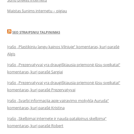
Šunų prekės internetu
Maistas šunims internetu – pigiau
SEO STRAIPSNIU TALPINIMAS
Įrašo „Plastikinių langų kainos Vilniuje“ komentaras, kurį parašė
Algis
Įrašo „Prezervatyvai yra draugiškiausia priemonė Jūsų sveikatai“
komentaras, kurį parašė Sargiai
Įrašo „Prezervatyvai yra draugiškiausia priemonė Jūsų sveikatai“
komentaras, kurį parašė Prezervatyvai
Įrašo „Svarbi informacija apie vairavimo mokyklą Auruda“
komentaras, kurį parašė Kristina
Įrašo „Skelbimai internete ir nauda patalpinus skelbimą“
komentaras, kurį parašė Robert