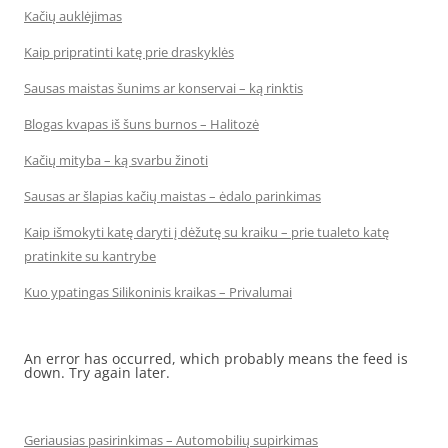
Kačių auklėjimas
Kaip pripratinti katę prie draskyklės
Sausas maistas šunims ar konservai – ką rinktis
Blogas kvapas iš šuns burnos – Halitozė
Kačių mityba – ką svarbu žinoti
Sausas ar šlapias kačių maistas – ėdalo parinkimas
Kaip išmokyti katę daryti į dėžutę su kraiku – prie tualeto katę
pratinkite su kantrybe
Kuo ypatingas Silikoninis kraikas – Privalumai
An error has occurred, which probably means the feed is
down. Try again later.
Geriausias pasirinkimas – Automobilių supirkimas