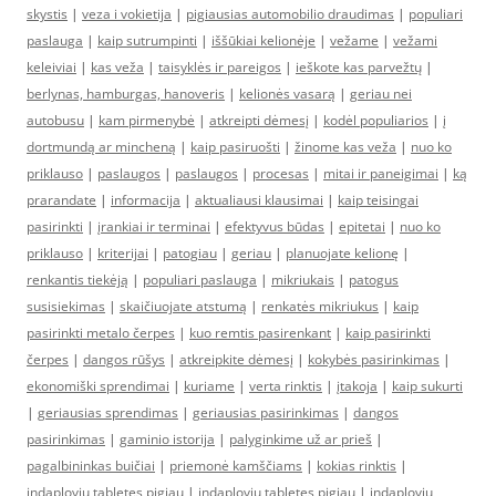
skystis
|
veza i vokietija
|
pigiausias automobilio draudimas
|
populiari
paslauga
|
kaip sutrumpinti
|
iššūkiai kelionėje
|
vežame
|
vežami
keleiviai
|
kas veža
|
taisyklės ir pareigos
|
ieškote kas parvežtų
|
berlynas, hamburgas, hanoveris
|
kelionės vasarą
|
geriau nei
autobusu
|
kam pirmenybė
|
atkreipti dėmesį
|
kodėl populiarios
|
į
dortmundą ar mincheną
|
kaip pasiruošti
|
žinome kas veža
|
nuo ko
priklauso
|
paslaugos
|
paslaugos
|
procesas
|
mitai ir paneigimai
|
ką
prarandate
|
informacija
|
aktualiausi klausimai
|
kaip teisingai
pasirinkti
|
įrankiai ir terminai
|
efektyvus būdas
|
epitetai
|
nuo ko
priklauso
|
kriterijai
|
patogiau
|
geriau
|
planuojate kelionę
|
renkantis tiekėją
|
populiari paslauga
|
mikriukais
|
patogus
susisiekimas
|
skaičiuojate atstumą
|
renkatės mikriukus
|
kaip
pasirinkti metalo čerpes
|
kuo remtis pasirenkant
|
kaip pasirinkti
čerpes
|
dangos rūšys
|
atkreipkite dėmesį
|
kokybės pasirinkimas
|
ekonomiški sprendimai
|
kuriame
|
verta rinktis
|
įtakoja
|
kaip sukurti
|
geriausias sprendimas
|
geriausias pasirinkimas
|
dangos
pasirinkimas
|
gaminio istorija
|
palyginkime už ar prieš
|
pagalbininkas buičiai
|
priemonė kamščiams
|
kokias rinktis
|
indaploviu tabletes pigiau
|
indaploviu tabletes pigiau
|
indaploviu