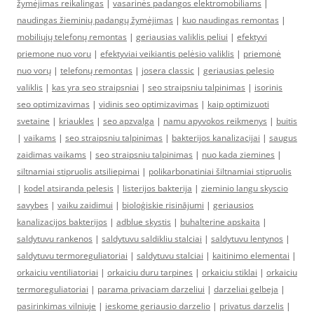
žymėjimas reikalingas
|
vasarinės padangos elektromobiliams
|
naudingas žieminių padangų žymėjimas
|
kuo naudingas remontas
|
mobiliųjų telefonų remontas
|
geriausias valiklis peliui
|
efektyvi
priemone nuo voru
|
efektyviai veikiantis pelėsio valiklis
|
priemonė
nuo vorų
|
telefonų remontas
|
josera classic
|
geriausias pelesio
valiklis
|
kas yra seo straipsniai
|
seo straipsniu talpinimas
|
isorinis
seo optimizavimas
|
vidinis seo optimizavimas
|
kaip optimizuoti
svetaine
|
kriaukles
|
seo apzvalga
|
namu apyvokos reikmenys
|
buitis
|
vaikams
|
seo straipsniu talpinimas
|
bakterijos kanalizacijai
|
saugus
zaidimas vaikams
|
seo straipsniu talpinimas
|
nuo kada ziemines
|
siltnamiai stipruolis atsiliepimai
|
polikarbonatiniai šiltnamiai stipruolis
|
kodel atsiranda pelesis
|
listerijos bakterija
|
zieminio langu skyscio
savybes
|
vaiku zaidimui
|
bioloģiskie risinājumi
|
geriausios
kanalizacijos bakterijos
|
adblue skystis
|
buhalterine apskaita
|
saldytuvu rankenos
|
saldytuvu saldikliu stalciai
|
saldytuvu lentynos
|
saldytuvu termoreguliatoriai
|
saldytuvu stalciai
|
kaitinimo elementai
|
orkaiciu ventiliatoriai
|
orkaiciu duru tarpines
|
orkaiciu stiklai
|
orkaiciu
termoreguliatoriai
|
parama privaciam darzeliui
|
darzeliai gelbeja
|
pasirinkimas vilniuje
|
ieskome geriausio darzelio
|
privatus darzelis
|