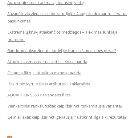
Auto supirkimas turi realią finansinę vertę
Sužadėtuvių žiedas su laboratorijoje užaugintu deimantu – tvarus
pasirinkimas
Ekstremalų krūvį atlaikančios medžiagos – Tiekimas sunkiajai
pramonei
Raudono aukso žiedai – kodėl jie traukia šiuolaikines poras?
Atbulinis osmosas ir paskirtis – Kokia nauda
Osmoso filtrų – atbulinio osmoso nauda
Išskirtinio vyrų stiliaus atributas – kaklaraištis
AQUAPHOR S550 P1 vandens filtrai
Vienkartiniai rankšluosčiai: kaip išsirinkti tinkamiausią variantą?
Geliniai lakai: kaip išsirinkti geriausią ir užtikrinti ilgalaikį rezultatą?