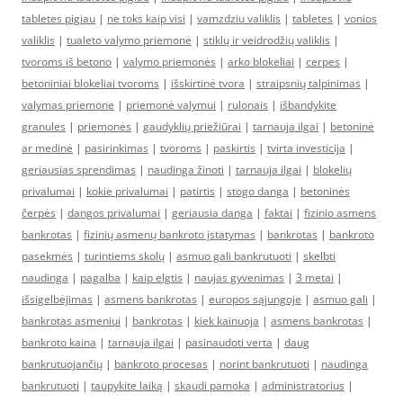
tabletes pigiau
|
ne toks kaip visi
|
vamzdziu valiklis
|
tabletes
|
vonios
valiklis
|
tualeto valymo priemonė
|
stiklų ir veidrodžių valiklis
|
tvoroms iš betono
|
valymo priemonės
|
arko blokeliai
|
cerpes
|
betoniniai blokeliai tvoroms
|
išskirtinė tvora
|
straipsnių talpinimas
|
valymas priemone
|
priemonė valymui
|
rulonais
|
išbandykite
granules
|
priemonės
|
gaudyklių priežiūrai
|
tarnauja ilgai
|
betoninė
ar medinė
|
pasirinkimas
|
tvoroms
|
paskirtis
|
tvirta investicija
|
geriausias sprendimas
|
naudinga žinoti
|
tarnauja ilgai
|
blokelių
privalumai
|
kokie privalumai
|
patirtis
|
stogo danga
|
betoninės
čerpės
|
dangos privalumai
|
geriausia danga
|
faktai
|
fizinio asmens
bankrotas
|
fizinių asmenų bankroto įstatymas
|
bankrotas
|
bankroto
pasekmės
|
turintiems skolų
|
asmuo gali bankrutuoti
|
skelbti
naudinga
|
pagalba
|
kaip elgtis
|
naujas gyvenimas
|
3 metai
|
išsigelbėjimas
|
asmens bankrotas
|
europos sąjungoje
|
asmuo gali
|
bankrotas asmeniui
|
bankrotas
|
kiek kainuoja
|
asmens bankrotas
|
bankroto kaina
|
tarnauja ilgai
|
pasinaudoti verta
|
daug
bankrutuojančių
|
bankroto procesas
|
norint bankrutuoti
|
naudinga
bankrutuoti
|
taupykite laiką
|
skaudi pamoka
|
administratorius
|