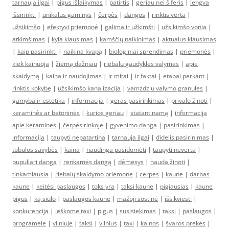
tarnauja ilgai
|
pigus išlaikymas
|
patirtis
|
geriau nei šiferis
|
lengva
išsirinkti
|
unikalus gaminys
|
čerpės
|
dangos
|
rinktis verta
|
užsikimšo
|
efektyvi priemonė
|
galima ir užkimšti
|
užsikimšo vonia
|
atkimšimas
|
kyla klausimas
|
kamščių naikinimas
|
aktualus klausimas
|
kaip pasirinkti
|
naikina kvapą
|
biologiniai sprendimas
|
priemonės
|
kiek kainuoja
|
žiemą dažniau
|
riebalu gaudykles valymas
|
apie
skaidymą
|
kaina ir naudojimas
|
ir mitai
|
ir faktai
|
etapai perkant
|
rinktis kokybę
|
užsikimšo kanalizacija
|
vamzdziu valymo granules
|
gamyba ir estetika
|
informacija
|
geras pasirinkimas
|
privalo žinoti
|
keraminės ar betoninės
|
kurios geriau
|
statant namą
|
informacija
apie keramines
|
čerpės rinkoje
|
gyvenimo danga
|
pasirinkimas
|
informacija
|
taupyti nepatartina
|
tarnauja ilgai
|
didelis pasirinimas
|
tobulos savybės
|
kaina
|
naudinga pasidomėti
|
taupyti neverta
|
pupuliari danga
|
renkamės dangą
|
dėmesys
|
nauda žinoti
|
tinkamiausia
|
riebalų skaidymo priemonė
|
cerpes
|
kaune
|
darbas
kaune
|
keitėsi paslaugos
|
toks yra
|
taksi kaune
|
pigiausias
|
kaune
pigus
|
ką siūlo
|
paslaugos kaune
|
mažoji sostinė
|
išsikviesti
|
konkurencija
|
ieškome taxi
|
pigus
|
susisiekimas
|
taksi
|
paslaugos
|
programėlė
|
vilniuje
|
taksi
|
vilnius
|
taxi
|
kainos
|
švaros prekės
|