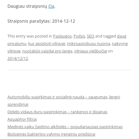
Daugiau straipsnių
čia
.
Straipsnis parašytas: 2014-12-12
This entry was posted in
Paslaugos
,
Poilsis
,
SEO
and tagged
daug
privalumų
,
kur apsistoti vilniuje
,
mikroautobusu nuoma
,
nakvyne
vilniuje
,
nuotabūs vaizdai pro langą
,
vilniaus viešbučiai
on
2014/12/12
.
Automobilių supirkimas ir socialinė nauda – saugumas, lengvi
sprendimai
Didelis vidaus durų pasirinkimas – rankenos ir dizainas
Aquaphor filtrai
Medinės vaikų žaidimo aikštelės – populiariausias pasirinkimas
Biologinės bakterijos valymo įrenginių priežiūrai