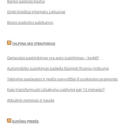
Banko paskola būstui
Greiti kreditai internetu Lietuvoje
Būsto paskolos palūkanos
TALPINA SEO STRAIPSNIUS
Geriausias pasirinkimas yra auto supirkimas – kodėl?
Automobilių supirkimas padeda išspręsti finansų trūkumą
Tekinimo paslaugos ir realūs pavyzdžiai iš sunkiosios pramonės
Kaip transformuoti užsakymų valdymą per 12 mėnesių?
Atbulinis osmosas ir nauda
GUVŪNŲ PREKĖS