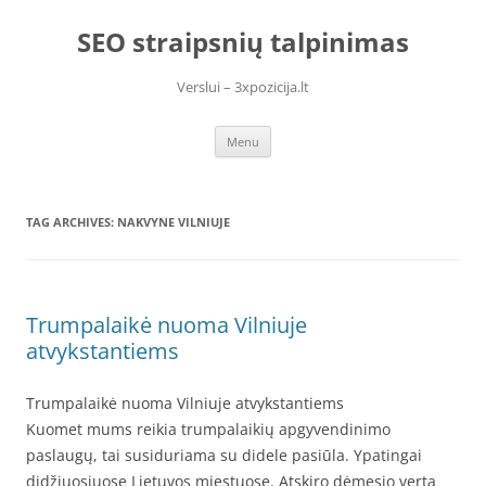
Skip
to
SEO straipsnių talpinimas
content
Verslui – 3xpozicija.lt
Menu
TAG ARCHIVES:
NAKVYNE VILNIUJE
Trumpalaikė nuoma Vilniuje
atvykstantiems
Trumpalaikė nuoma Vilniuje atvykstantiems
Kuomet mums reikia trumpalaikių apgyvendinimo
paslaugų, tai susiduriama su didele pasiūla. Ypatingai
didžiuosiuose Lietuvos miestuose. Atskiro dėmesio verta