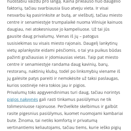
nuostabiu vaizdu pro langą. Kaina priklauso nuo daugelio
faktorių, tačiau svarbiausia šiuo atveju vieta. Ir visai
nesvarbu ką pasirinksite ar butą, ar viešbutį, tačiau miesto
centre ir senamiestyje trumpalaikė nuoma Vilniuje kainuos
daugiau, nei atokesniuose jo kampeliuose. Už tai jūs
gausite daug privalumų. Vienas iš jų – patogus
susisiekimas su visais miesto rajonais. Daugelį lankytinų
vietų aplankysite eidami pėsčiomis, o tai yra puikus būdas
pažinti gražiausias ir įdomiausias vietas. Taip pat miesto
centre ir senamiestyje randama daug kavinių, barų,
restoranų, naktinių klubų, todėl po linksmybių viename iš
jų galėsite patys pareiti ir nemokėsite už taksi paslaugas,
kurios sostinėje nėra tokios jau ir pigios.
Privalumų toks apgyvendinimas turi daug, tačiau norintys
pigios nakvynės
gali rasti tinkamus pasiūlymus ne tik
tolimesniuose rajonuose. Peržvelkite skelbimus ir galbūt
rasite pigesnius pasiūlymus, kuomet nuomojami kambariai
bute. Žinoma, tai netiks komfortą ir privatumą
vertinantiems keliautojams, tačiau tiems, kurie ieško pigių