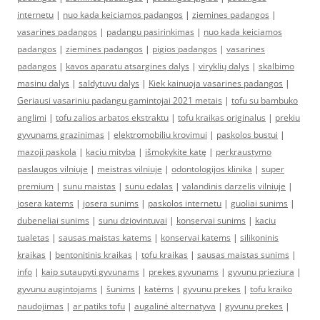
internetu
|
nuo kada keiciamos padangos
|
ziemines padangos
|
vasarines padangos
|
padangu pasirinkimas
|
nuo kada keiciamos
padangos
|
ziemines padangos
|
pigios padangos
|
vasarines
padangos
|
kavos aparatu atsargines dalys
|
viryklių dalys
|
skalbimo
masinu dalys
|
saldytuvu dalys
|
Kiek kainuoja vasarines padangos
|
Geriausi vasariniu padangu gamintojai 2021 metais
|
tofu su bambuko
anglimi
|
tofu zalios arbatos ekstraktu
|
tofu kraikas originalus
|
prekiu
gyvunams grazinimas
|
elektromobiliu krovimui
|
paskolos bustui
|
mazoji paskola
|
kaciu mityba
|
išmokykite katę
|
perkraustymo
paslaugos vilniuje
|
meistras vilniuje
|
odontologijos klinika
|
super
premium
|
sunu maistas
|
sunu edalas
|
valandinis darzelis vilniuje
|
josera katems
|
josera sunims
|
paskolos internetu
|
guoliai sunims
|
dubeneliai sunims
|
sunu dziovintuvai
|
konservai sunims
|
kaciu
tualetas
|
sausas maistas katems
|
konservai katems
|
silikoninis
kraikas
|
bentonitinis kraikas
|
tofu kraikas
|
sausas maistas sunims
|
info
|
kaip sutaupyti gyvunams
|
prekes gyvunams
|
gyvunu prieziura
|
gyvunu augintojams
|
šunims
|
katėms
|
gyvunu prekes
|
tofu kraiko
naudojimas
|
ar patiks tofu
|
augalinė alternatyva
|
gyvunu prekes
|