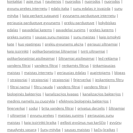
kontaktai
|
apie mus
|
naujienos
|
nuorodos
|
nuorodos
|
nuorodos
|
gyvunu prekes internetu
|
edalo itaka
|
sunu edalas ir isvaizda
|
sunu
mityba
|
kaip perkant sutaupyti
|
gyvunams parduotuve internetu
|
geriausia parduotuve gyvunams
|
prekiu parduotuve
|
kokybiskas
edalas
|
pavadeliai katems
|
pavadeliai sunims
|
prekes katems
|
prekes sunims
|
sausas sunu maistas
|
sunu maistas
|
kaip ismokyti
kate
|
kuo ypatingas
|
prekiu gyvunams akcija
|
geriausi siltnamiai
|
kaip issirinkti
|
polikarbonatiniai šiltnamiai
|
tvirti siltnamiai
|
polikarbonatiniai atsiliepimai
|
šiltnamiai atsiliepimai
|
led reklama
|
vandens filtrai
|
vandens filtrai
|
renkamės filtrus
|
tinkamiausias
maistas
|
maistas internetu
|
geriausias ėdalas
|
augintojams
|
blogas
|
straipsniai
|
straipsniai
|
straipsniai
|
fejerverkai
|
ieskantiems filtru
|
filtrai namui
|
filtru nauda
|
vandens filtrai
|
vandens filtrai
|
biologinės bakterijos
|
kanalizacijos kvapas
|
kanalizacijos bakterijos
|
medinis namelis su ciuozykla
|
efektyvio biologinės bakterijos
|
fejerverkai
|
sodui
|
brita vandens filtrai
|
privatus darzelis
|
šiltnamiai
|
siltnamiai
|
gyvunu prekes
|
maistas sunims
|
geriausias sunu
maistas
|
kaip issirinkti kraika
|
gelbsti gyvūnus nuo karščio
|
gyvūnų
maudynės vasarą
|
šunų mityba
|
sausas maistas
|
kačių kraikas
|