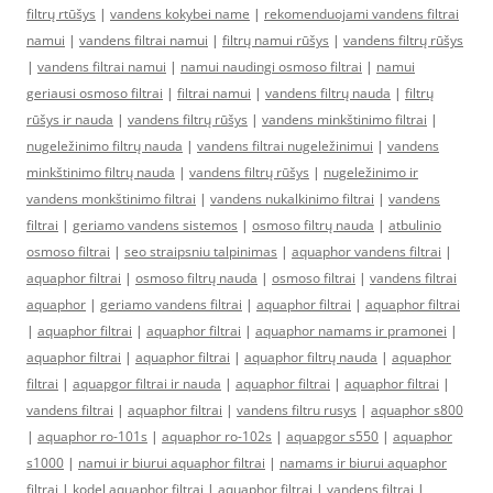
filtrų rtūšys
|
vandens kokybei name
|
rekomenduojami vandens filtrai
namui
|
vandens filtrai namui
|
filtrų namui rūšys
|
vandens filtrų rūšys
|
vandens filtrai namui
|
namui naudingi osmoso filtrai
|
namui
geriausi osmoso filtrai
|
filtrai namui
|
vandens filtrų nauda
|
filtrų
rūšys ir nauda
|
vandens filtrų rūšys
|
vandens minkštinimo filtrai
|
nugeležinimo filtrų nauda
|
vandens filtrai nugeležinimui
|
vandens
minkštinimo filtrų nauda
|
vandens filtrų rūšys
|
nugeležinimo ir
vandens monkštinimo filtrai
|
vandens nukalkinimo filtrai
|
vandens
filtrai
|
geriamo vandens sistemos
|
osmoso filtrų nauda
|
atbulinio
osmoso filtrai
|
seo straipsniu talpinimas
|
aquaphor vandens filtrai
|
aquaphor filtrai
|
osmoso filtrų nauda
|
osmoso filtrai
|
vandens filtrai
aquaphor
|
geriamo vandens filtrai
|
aquaphor filtrai
|
aquaphor filtrai
|
aquaphor filtrai
|
aquaphor filtrai
|
aquaphor namams ir pramonei
|
aquaphor filtrai
|
aquaphor filtrai
|
aquaphor filtrų nauda
|
aquaphor
filtrai
|
aquapgor filtrai ir nauda
|
aquaphor filtrai
|
aquaphor filtrai
|
vandens filtrai
|
aquaphor filtrai
|
vandens filtru rusys
|
aquaphor s800
|
aquaphor ro-101s
|
aquaphor ro-102s
|
aquapgor s550
|
aquaphor
s1000
|
namui ir biurui aquaphor filtrai
|
namams ir biurui aquaphor
filtrai
|
kodel aquaphor filtrai
|
aquaphor filtrai
|
vandens filtrai
|