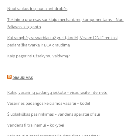
Nuotraukos ir spauda ant drobės
Tekinimo procesas sunkiųjų mechanizmų komponentams – Nuo
žaliavos iki giganto
Kai ramybė yra svarbiau už greitį, kodėl „Vezam123.lt“ renkasi
pedantišką tvarką ir BCA draudimą
Kaip pagerinti užsakymų valdymą?
DRAUDIMAS
Kokių vasarinių padangų ieškote – visas rasite internetu
Vasarinės padangos keičiamos vasarai – kodėl
Šiuolaikiškas pasirinkimas – vandens aparatai ofisui
Vandens filtrai namui – kokybei