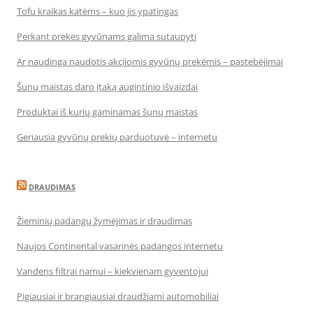
Tofu kraikas katėms – kuo jis ypatingas
Perkant prekes gyvūnams galima sutaupyti
Ar naudinga naudotis akcijomis gyvūnų prekėmis – pastebėjimai
Šunų maistas daro įtaką augintinio išvaizdai
Produktai iš kurių gaminamas šunų maistas
Geriausia gyvūnų prekių parduotuvė – internetu
DRAUDIMAS
Žieminių padangų žymėjimas ir draudimas
Naujos Continental vasarinės padangos internetu
Vandens filtrai namui – kiekvienam gyventojui
Pigiausiai ir brangiausiai draudžiami automobiliai