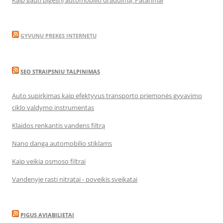
Kaip gauti pigesnį automobilio draudimą. Patarimai
GYVUNU PREKES INTERNETU
SEO STRAIPSNIU TALPINIMAS
Auto supirkimas kaip efektyvus transporto priemonės gyvavimo
ciklo valdymo instrumentas
Klaidos renkantis vandens filtrą
Nano danga automobilio stiklams
Kaip veikia osmoso filtrai
Vandenyje rasti nitratai - poveikis sveikatai
PIGUS AVIABILIETAI