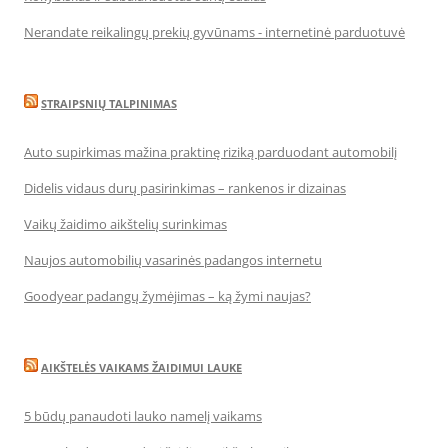
Nerandate reikalingų prekių gyvūnams - internetinė parduotuvė
STRAIPSNIŲ TALPINIMAS
Auto supirkimas mažina praktinę riziką parduodant automobilį
Didelis vidaus durų pasirinkimas – rankenos ir dizainas
Vaikų žaidimo aikštelių surinkimas
Naujos automobilių vasarinės padangos internetu
Goodyear padangų žymėjimas – ką žymi naujas?
AIKŠTELĖS VAIKAMS ŽAIDIMUI LAUKE
5 būdų panaudoti lauko namelį vaikams