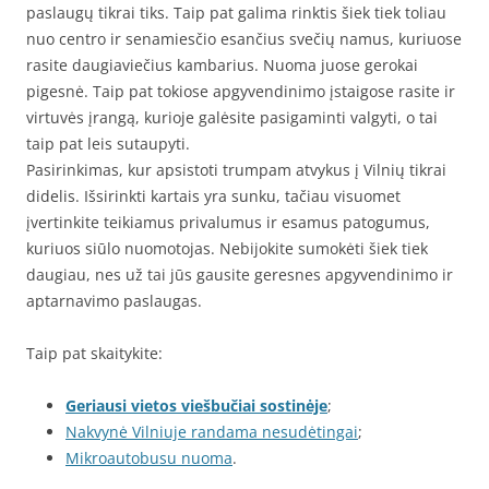
paslaugų tikrai tiks. Taip pat galima rinktis šiek tiek toliau
nuo centro ir senamiesčio esančius svečių namus, kuriuose
rasite daugiaviečius kambarius. Nuoma juose gerokai
pigesnė. Taip pat tokiose apgyvendinimo įstaigose rasite ir
virtuvės įrangą, kurioje galėsite pasigaminti valgyti, o tai
taip pat leis sutaupyti.
Pasirinkimas, kur apsistoti trumpam atvykus į Vilnių tikrai
didelis. Išsirinkti kartais yra sunku, tačiau visuomet
įvertinkite teikiamus privalumus ir esamus patogumus,
kuriuos siūlo nuomotojas. Nebijokite sumokėti šiek tiek
daugiau, nes už tai jūs gausite geresnes apgyvendinimo ir
aptarnavimo paslaugas.
Taip pat skaitykite:
Geriausi vietos viešbučiai sostinėje
;
Nakvynė Vilniuje randama nesudėtingai
;
Mikroautobusu nuoma
.