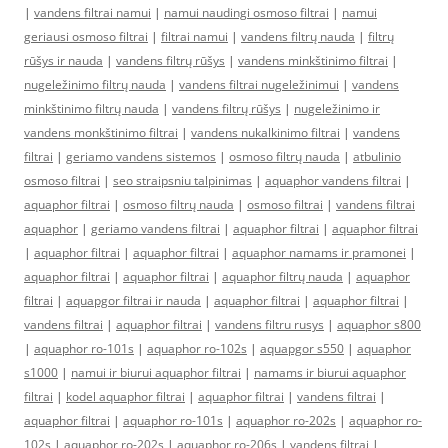
|
vandens filtrai namui
|
namui naudingi osmoso filtrai
|
namui
geriausi osmoso filtrai
|
filtrai namui
|
vandens filtrų nauda
|
filtrų
rūšys ir nauda
|
vandens filtrų rūšys
|
vandens minkštinimo filtrai
|
nugeležinimo filtrų nauda
|
vandens filtrai nugeležinimui
|
vandens
minkštinimo filtrų nauda
|
vandens filtrų rūšys
|
nugeležinimo ir
vandens monkštinimo filtrai
|
vandens nukalkinimo filtrai
|
vandens
filtrai
|
geriamo vandens sistemos
|
osmoso filtrų nauda
|
atbulinio
osmoso filtrai
|
seo straipsniu talpinimas
|
aquaphor vandens filtrai
|
aquaphor filtrai
|
osmoso filtrų nauda
|
osmoso filtrai
|
vandens filtrai
aquaphor
|
geriamo vandens filtrai
|
aquaphor filtrai
|
aquaphor filtrai
|
aquaphor filtrai
|
aquaphor filtrai
|
aquaphor namams ir pramonei
|
aquaphor filtrai
|
aquaphor filtrai
|
aquaphor filtrų nauda
|
aquaphor
filtrai
|
aquapgor filtrai ir nauda
|
aquaphor filtrai
|
aquaphor filtrai
|
vandens filtrai
|
aquaphor filtrai
|
vandens filtru rusys
|
aquaphor s800
|
aquaphor ro-101s
|
aquaphor ro-102s
|
aquapgor s550
|
aquaphor
s1000
|
namui ir biurui aquaphor filtrai
|
namams ir biurui aquaphor
filtrai
|
kodel aquaphor filtrai
|
aquaphor filtrai
|
vandens filtrai
|
aquaphor filtrai
|
aquaphor ro-101s
|
aquaphor ro-202s
|
aquaphor ro-
102s
|
aquaphor ro-202s
|
aquaphor ro-206s
|
vandens filtrai
|