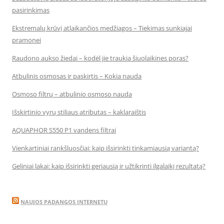
pasirinkimas
Ekstremalų krūvį atlaikančios medžiagos – Tiekimas sunkiajai
pramonei
Raudono aukso žiedai – kodėl jie traukia šiuolaikines poras?
Atbulinis osmosas ir paskirtis – Kokia nauda
Osmoso filtrų – atbulinio osmoso nauda
Išskirtinio vyrų stiliaus atributas – kaklaraištis
AQUAPHOR S550 P1 vandens filtrai
Vienkartiniai rankšluosčiai: kaip išsirinkti tinkamiausią variantą?
Geliniai lakai: kaip išsirinkti geriausią ir užtikrinti ilgalaikį rezultatą?
NAUJOS PADANGOS INTERNETU