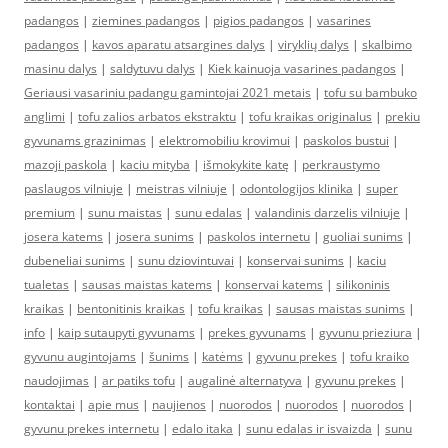
padangos
|
ziemines padangos
|
pigios padangos
|
vasarines
padangos
|
kavos aparatu atsargines dalys
|
viryklių dalys
|
skalbimo
masinu dalys
|
saldytuvu dalys
|
Kiek kainuoja vasarines padangos
|
Geriausi vasariniu padangu gamintojai 2021 metais
|
tofu su bambuko
anglimi
|
tofu zalios arbatos ekstraktu
|
tofu kraikas originalus
|
prekiu
gyvunams grazinimas
|
elektromobiliu krovimui
|
paskolos bustui
|
mazoji paskola
|
kaciu mityba
|
išmokykite katę
|
perkraustymo
paslaugos vilniuje
|
meistras vilniuje
|
odontologijos klinika
|
super
premium
|
sunu maistas
|
sunu edalas
|
valandinis darzelis vilniuje
|
josera katems
|
josera sunims
|
paskolos internetu
|
guoliai sunims
|
dubeneliai sunims
|
sunu dziovintuvai
|
konservai sunims
|
kaciu
tualetas
|
sausas maistas katems
|
konservai katems
|
silikoninis
kraikas
|
bentonitinis kraikas
|
tofu kraikas
|
sausas maistas sunims
|
info
|
kaip sutaupyti gyvunams
|
prekes gyvunams
|
gyvunu prieziura
|
gyvunu augintojams
|
šunims
|
katėms
|
gyvunu prekes
|
tofu kraiko
naudojimas
|
ar patiks tofu
|
augalinė alternatyva
|
gyvunu prekes
|
kontaktai
|
apie mus
|
naujienos
|
nuorodos
|
nuorodos
|
nuorodos
|
gyvunu prekes internetu
|
edalo itaka
|
sunu edalas ir isvaizda
|
sunu