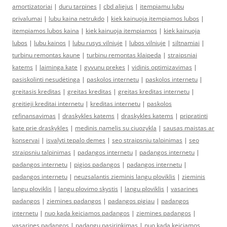
amortizatoriai
|
duru tarpines
|
cbd aliejus
|
itempiamu lubu
privalumai
|
lubu kaina netrukdo
|
kiek kainuoja itempiamos lubos
|
itempiamos lubos kaina
|
kiek kainuoja itempiamos
|
kiek kainuoja
lubos
|
lubu kainos
|
lubu rusys vilniuje
|
lubos vilniuje
|
siltnamiai
|
turbinu remontas kaune
|
turbinu remontas klaipeda
|
straipsniai
katems
|
laiminga kate
|
gyvunu prekes
|
vidinis optimizavimas
|
pasiskolinti nesudėtinga
|
paskolos internetu
|
paskolos internetu
|
greitasis kreditas
|
greitas kreditas
|
greitas kreditas internetu
|
greitieji kreditai internetu
|
kreditas internetu
|
paskolos
refinansavimas
|
draskykles katems
|
draskykles katems
|
pripratinti
kate prie draskykles
|
medinis namelis su ciuozykla
|
sausas maistas ar
konservai
|
isvalyti tepalo demes
|
seo straipsniu talpinimas
|
seo
straipsniu talpinimas
|
padangos internetu
|
padangos internetu
|
padangos internetu
|
pigios padangos
|
padangos internetu
|
padangos internetu
|
neuzsalantis zieminis langu ploviklis
|
zieminis
langu ploviklis
|
langu plovimo skystis
|
langu ploviklis
|
vasarines
padangos
|
ziemines padangos
|
padangos pigiau
|
padangos
internetu
|
nuo kada keiciamos padangos
|
ziemines padangos
|
vasarines padangos
|
padangu pasirinkimas
|
nuo kada keiciamos