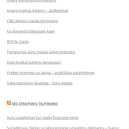
Josera sterilizuotoms katėms
Josera maistas katėms – atsiliepimai
CBD aliejaus nauda gyvūnams
Ką dovanoti įsigijusiam katę
ROYAL Canin
Patogumas šunų maistą pirkti internetu
Koks kraikas katėms geriausias?
Prekės internetu su akcija – praktiškas pasirinkimas
Įtaka keturkojų išvaizdai – šunų ėdalas
SEO STRAIPSNIU TALPINIMAS
Auto supirkimas turi realią finansinę vertę
Sužadėtuvių žiedas su laboratorijoje užaugintu deimantu – tvarus