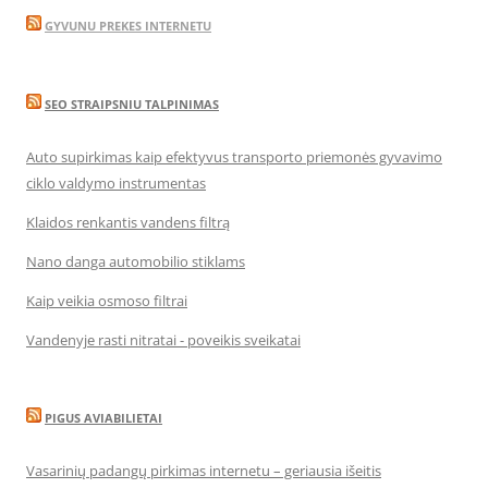
GYVUNU PREKES INTERNETU
SEO STRAIPSNIU TALPINIMAS
Auto supirkimas kaip efektyvus transporto priemonės gyvavimo
ciklo valdymo instrumentas
Klaidos renkantis vandens filtrą
Nano danga automobilio stiklams
Kaip veikia osmoso filtrai
Vandenyje rasti nitratai - poveikis sveikatai
PIGUS AVIABILIETAI
Vasarinių padangų pirkimas internetu – geriausia išeitis