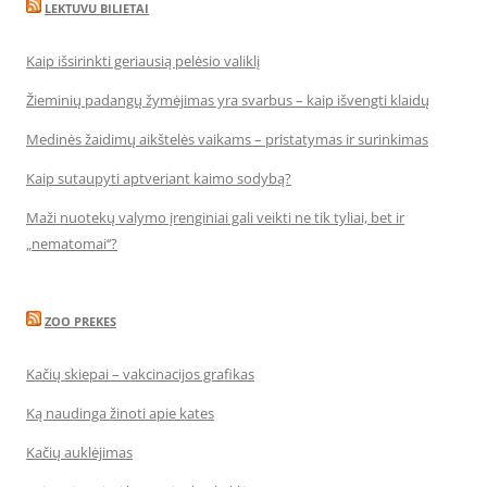
LEKTUVU BILIETAI
Kaip išsirinkti geriausią pelėsio valiklį
Žieminių padangų žymėjimas yra svarbus – kaip išvengti klaidų
Medinės žaidimų aikštelės vaikams – pristatymas ir surinkimas
Kaip sutaupyti aptveriant kaimo sodybą?
Maži nuotekų valymo įrenginiai gali veikti ne tik tyliai, bet ir
„nematomai‘‘?
ZOO PREKES
Kačių skiepai – vakcinacijos grafikas
Ką naudinga žinoti apie kates
Kačių auklėjimas