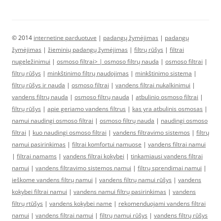
© 2014
internetine parduotuve
|
padangų žymėjimas
|
padangų
žymėjimas
|
žieminių padangų žymėjimas
|
filtrų rūšys
|
filtrai
nugeležinimui
|
osmoso filtrai> |
osmoso filtrų nauda
|
osmoso filtrai
|
filtrų rūšys
|
minkštinimo filtrų naudojimas
|
minkštinimo sistema
|
filtrų rūšys ir nauda
|
osmoso filtrai
|
vandens filtrai nukalkinimui
|
vandens filtrų nauda
|
osmoso filtrų nauda
|
atbulinio osmoso filtrai
|
filtrų rūšys
|
apie geriamo vandens filtrus
|
kas yra atbulinis osmosas
|
namui naudingi osmoso filtrai
|
osmoso filtrų nauda
|
naudingi osmoso
filtrai
|
kuo naudingi osmoso filtrai
|
vandens filtravimo sistemos
|
filtrų
namui pasirinkimas
|
filtrai komfortui namuose
|
vandens filtrai namui
|
filtrai namams
|
vandens filtrai kokybei
|
tinkamiausi vandens filtrai
namui
|
vandens filtravimo sistemos namui
|
filtrų sprendimai namui
|
ieškome vandens filtrų namui
|
vandens filtrų namui rūšys
|
vandens
kokybei filtrai namui
|
vandens namui filtrų pasirinkimas
|
vandens
filtrų rtūšys
|
vandens kokybei name
|
rekomenduojami vandens filtrai
namui
|
vandens filtrai namui
|
filtrų namui rūšys
|
vandens filtrų rūšys