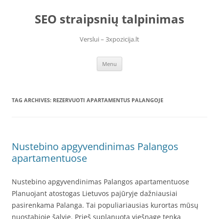
Skip
to
SEO straipsnių talpinimas
content
Verslui – 3xpozicija.lt
Menu
TAG ARCHIVES:
REZERVUOTI APARTAMENTUS PALANGOJE
Nustebino apgyvendinimas Palangos
apartamentuose
Nustebino apgyvendinimas Palangos apartamentuose
Planuojant atostogas Lietuvos pajūryje dažniausiai
pasirenkama Palanga. Tai populiariausias kurortas mūsų
nuostabioje šalyje. Prieš suplanuotą viešnagę tenka