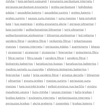
mityba
|
kaip perkant sutaupyti
|
gyvunams parduotuve internetu
|
geriausia parduotuve gyvunams
|
prekiu parduotuve
|
kokybiskas
edalas
|
pavadeliai katems
|
pavadeliai sunims
|
prekes katems
|
prekes sunims
|
sausas sunu maistas
|
sunu maistas
|
kaip ismokyti
kate
|
kuo ypatingas
|
prekiu gyvunams akcija
|
geriausi siltnamiai
|
kaip issirinkti
|
polikarbonatiniai šiltnamiai
|
tvirti siltnamiai
|
polikarbonatiniai atsiliepimai
|
šiltnamiai atsiliepimai
|
led reklama
|
vandens filtrai
|
vandens filtrai
|
renkamės filtrus
|
tinkamiausias
maistas
|
maistas internetu
|
geriausias ėdalas
|
augintojams
|
blogas
|
straipsniai
|
straipsniai
|
straipsniai
|
fejerverkai
|
ieskantiems filtru
|
filtrai namui
|
filtru nauda
|
vandens filtrai
|
vandens filtrai
|
biologinės bakterijos
|
kanalizacijos kvapas
|
kanalizacijos bakterijos
|
medinis namelis su ciuozykla
|
efektyvio biologinės bakterijos
|
fejerverkai
|
sodui
|
brita vandens filtrai
|
privatus darzelis
|
šiltnamiai
|
siltnamiai
|
gyvunu prekes
|
maistas sunims
|
geriausias sunu
maistas
|
kaip issirinkti kraika
|
gelbsti gyvūnus nuo karščio
|
gyvūnų
maudynės vasarą
|
šunų mityba
|
sausas maistas
|
kačių kraikas
|
kraikas katėms
|
gyvūnams internetu
|
perkamiausios internetu
|
geriausias kraikas
|
akcija prekems
|
zooprekės
|
kraikas katems
|