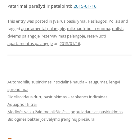
Patarimai parašyti ir patalpinti:
2015-01-16
This entry was posted in
Įvairūs pasiūlymai
,
Paslaugos
,
Poilsis
and
tagged
apartamentai palangoje
,
mikroautobusu nuoma
,
poilsis
dviems palangoje
,
rezervavimas palangoje
,
rezervuoti
apartamentus palangoje
on
2015/01/16
.
Automobilių supirkimas ir socialinė nauda – saugumas, lengvi
sprendimai
Didelis vidaus durų pasirinkimas – rankenos ir dizainas
Aquaphor filtrai
Medinės vaikų žaidimo aikštelės – populiariausias pasirinkimas
Biologinės bakterijos valymo įrenginių priežiūrai