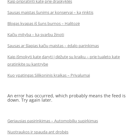
Kaip pripratinti katę prie draskyklės
Sausas maistas šunims ar konservai – ką rinktis
Blogas kvapas iš šuns burnos – Halitozė
Kačių mityba – ką svarbu žinoti
Sausas ar šlapias kačių maistas – ėdalo parinkimas
Kaip išmokyti katę daryti į dėžutę su kraiku – prie tualeto katę
pratinkite su kantrybe
Kuo ypatingas Silikoninis kraikas – Privalumai
An error has occurred, which probably means the feed is
down. Try again later.
Geriausias pasirinkimas – Automobilių supirkimas
Nuotraukos ir spauda ant drobės