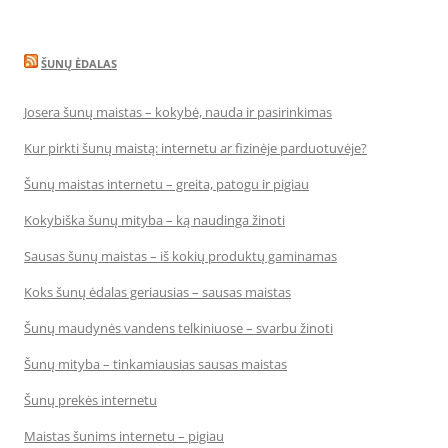
ŠUNŲ ĖDALAS
Josera šunų maistas – kokybė, nauda ir pasirinkimas
Kur pirkti šunų maistą: internetu ar fizinėje parduotuvėje?
Šunų maistas internetu – greita, patogu ir pigiau
Kokybiška šunų mityba – ką naudinga žinoti
Sausas šunų maistas – iš kokių produktų gaminamas
Koks šunų ėdalas geriausias – sausas maistas
Šunų maudynės vandens telkiniuose – svarbu žinoti
Šunų mityba – tinkamiausias sausas maistas
Šunų prekės internetu
Maistas šunims internetu – pigiau