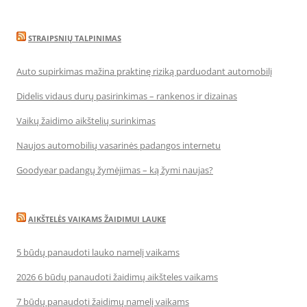
STRAIPSNIŲ TALPINIMAS
Auto supirkimas mažina praktinę riziką parduodant automobilį
Didelis vidaus durų pasirinkimas – rankenos ir dizainas
Vaikų žaidimo aikštelių surinkimas
Naujos automobilių vasarinės padangos internetu
Goodyear padangų žymėjimas – ką žymi naujas?
AIKŠTELĖS VAIKAMS ŽAIDIMUI LAUKE
5 būdų panaudoti lauko namelį vaikams
2026 6 būdų panaudoti žaidimų aikšteles vaikams
7 būdų panaudoti žaidimų namelį vaikams