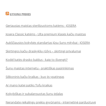
GYVUNU PREKES
Geriausias maistas sterilizuotoms katėms - JOSERA
Josera Classic katėms - Ulta premium klasės kačių maistas
Aukščiausios kokybės standartas Jūsų šuns mitybai - JOSERA
Skirtingos kačių draskyklių rūšys – skirtingi privalumai
Kodėl katės drasko baldus - kaip to išvengti?
Šunų maistas internetu - praktiškas pasirinkimas
Silikoninis kačių kraikas - kuo jis ypatingas
Ar mano katei patiks Tofu kraikas
Kokybiškas ir subalansuotas šunų ėdalas
Nerandate reikalingų prekių gyvūnams - internetinė parduotuvė