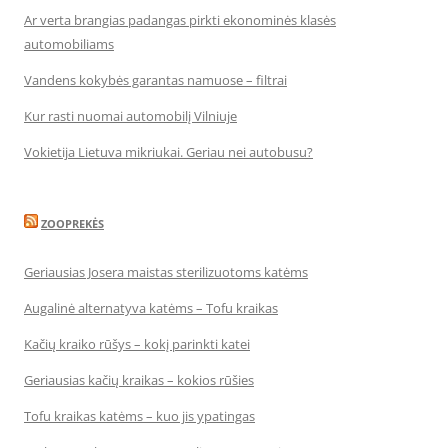
Ar verta brangias padangas pirkti ekonominės klasės
automobiliams
Vandens kokybės garantas namuose – filtrai
Kur rasti nuomai automobilį Vilniuje
Vokietija Lietuva mikriukai. Geriau nei autobusu?
ZOOPREKĖS
Geriausias Josera maistas sterilizuotoms katėms
Augalinė alternatyva katėms – Tofu kraikas
Kačių kraiko rūšys – kokį parinkti katei
Geriausias kačių kraikas – kokios rūšies
Tofu kraikas katėms – kuo jis ypatingas