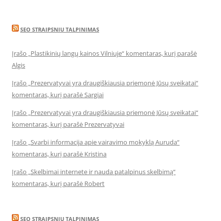
SEO STRAIPSNIU TALPINIMAS
Įrašo „Plastikinių langų kainos Vilniuje“ komentaras, kurį parašė
Algis
Įrašo „Prezervatyvai yra draugiškiausia priemonė Jūsų sveikatai“
komentaras, kurį parašė Sargiai
Įrašo „Prezervatyvai yra draugiškiausia priemonė Jūsų sveikatai“
komentaras, kurį parašė Prezervatyvai
Įrašo „Svarbi informacija apie vairavimo mokyklą Auruda“
komentaras, kurį parašė Kristina
Įrašo „Skelbimai internete ir nauda patalpinus skelbimą“
komentaras, kurį parašė Robert
SEO STRAIPSNIU TALPINIMAS