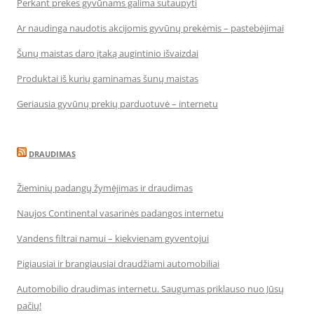
Perkant prekes gyvūnams galima sutaupyti
Ar naudinga naudotis akcijomis gyvūnų prekėmis – pastebėjimai
Šunų maistas daro įtaką augintinio išvaizdai
Produktai iš kurių gaminamas šunų maistas
Geriausia gyvūnų prekių parduotuvė – internetu
DRAUDIMAS
Žieminių padangų žymėjimas ir draudimas
Naujos Continental vasarinės padangos internetu
Vandens filtrai namui – kiekvienam gyventojui
Pigiausiai ir brangiausiai draudžiami automobiliai
Automobilio draudimas internetu. Saugumas priklauso nuo Jūsų
pačių!