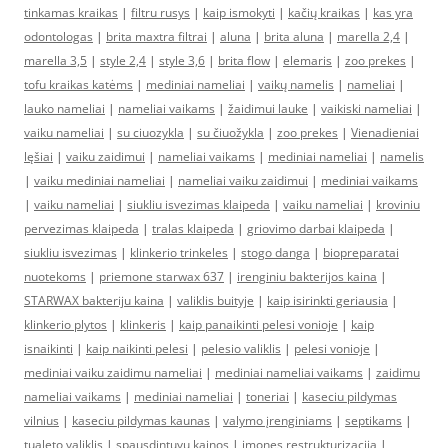
tinkamas kraikas
|
filtru rusys
|
kaip ismokyti
|
kačių kraikas
|
kas yra
odontologas
|
brita maxtra filtrai
|
aluna
|
brita aluna
|
marella 2,4
|
marella 3,5
|
style 2,4
|
style 3,6
|
brita flow
|
elemaris
|
zoo prekes
|
tofu kraikas katėms
|
mediniai nameliai
|
vaikų namelis
|
nameliai
|
lauko nameliai
|
nameliai vaikams
|
žaidimui lauke
|
vaikiski nameliai
|
vaiku nameliai
|
su ciuozykla
|
su čiuožykla
|
zoo prekes
|
Vienadieniai
lęšiai
|
vaiku zaidimui
|
nameliai vaikams
|
mediniai nameliai
|
namelis
|
vaiku mediniai nameliai
|
nameliai vaiku zaidimui
|
mediniai vaikams
|
vaiku nameliai
|
siukliu isvezimas klaipeda
|
vaiku nameliai
|
kroviniu
pervezimas klaipeda
|
tralas klaipeda
|
griovimo darbai klaipeda
|
siukliu isvezimas
|
klinkerio trinkeles
|
stogo danga
|
biopreparatai
nuotekoms
|
priemone starwax 637
|
irenginiu bakterijos kaina
|
STARWAX bakteriju kaina
|
valiklis buityje
|
kaip isirinkti geriausia
|
klinkerio plytos
|
klinkeris
|
kaip panaikinti pelesi vonioje
|
kaip
isnaikinti
|
kaip naikinti pelesi
|
pelesio valiklis
|
pelesi vonioje
|
mediniai vaiku zaidimu nameliai
|
mediniai nameliai vaikams
|
zaidimu
nameliai vaikams
|
mediniai nameliai
|
toneriai
|
kaseciu pildymas
vilnius
|
kaseciu pildymas kaunas
|
valymo įrenginiams
|
septikams
|
tualeto valiklis
|
spausdintuvu kainos
|
imones restrukturizacija
|