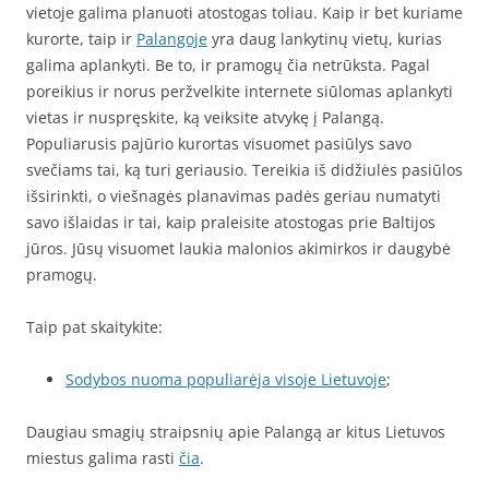
vietoje galima planuoti atostogas toliau. Kaip ir bet kuriame
kurorte, taip ir
Palangoje
yra daug lankytinų vietų, kurias
galima aplankyti. Be to, ir pramogų čia netrūksta. Pagal
poreikius ir norus peržvelkite internete siūlomas aplankyti
vietas ir nuspręskite, ką veiksite atvykę į Palangą.
Populiarusis pajūrio kurortas visuomet pasiūlys savo
svečiams tai, ką turi geriausio. Tereikia iš didžiulės pasiūlos
išsirinkti, o viešnagės planavimas padės geriau numatyti
savo išlaidas ir tai, kaip praleisite atostogas prie Baltijos
jūros. Jūsų visuomet laukia malonios akimirkos ir daugybė
pramogų.
Taip pat skaitykite:
Sodybos nuoma populiarėja visoje Lietuvoje
;
Daugiau smagių straipsnių apie Palangą ar kitus Lietuvos
miestus galima rasti
čia
.