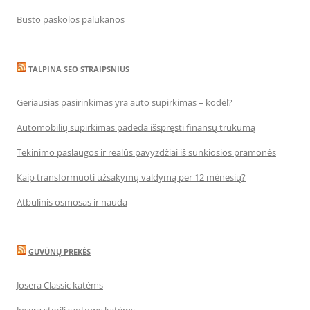
Būsto paskolos palūkanos
TALPINA SEO STRAIPSNIUS
Geriausias pasirinkimas yra auto supirkimas – kodėl?
Automobilių supirkimas padeda išspręsti finansų trūkumą
Tekinimo paslaugos ir realūs pavyzdžiai iš sunkiosios pramonės
Kaip transformuoti užsakymų valdymą per 12 mėnesių?
Atbulinis osmosas ir nauda
GUVŪNŲ PREKĖS
Josera Classic katėms