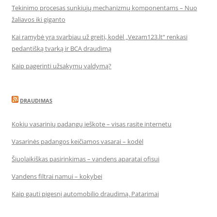
Tekinimo procesas sunkiųjų mechanizmų komponentams – Nuo
žaliavos iki giganto
Kai ramybė yra svarbiau už greitį, kodėl „Vezam123.lt“ renkasi
pedantišką tvarką ir BCA draudimą
Kaip pagerinti užsakymų valdymą?
DRAUDIMAS
Kokių vasarinių padangų ieškote – visas rasite internetu
Vasarinės padangos keičiamos vasarai – kodėl
Šiuolaikiškas pasirinkimas – vandens aparatai ofisui
Vandens filtrai namui – kokybei
Kaip gauti pigesnį automobilio draudimą. Patarimai