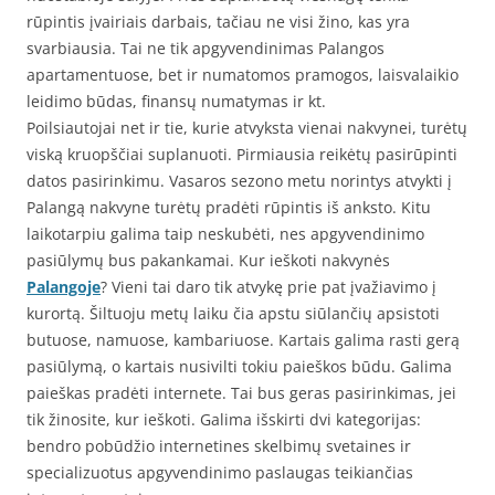
rūpintis įvairiais darbais, tačiau ne visi žino, kas yra
svarbiausia. Tai ne tik apgyvendinimas Palangos
apartamentuose, bet ir numatomos pramogos, laisvalaikio
leidimo būdas, finansų numatymas ir kt.
Poilsiautojai net ir tie, kurie atvyksta vienai nakvynei, turėtų
viską kruopščiai suplanuoti. Pirmiausia reikėtų pasirūpinti
datos pasirinkimu. Vasaros sezono metu norintys atvykti į
Palangą nakvyne turėtų pradėti rūpintis iš anksto. Kitu
laikotarpiu galima taip neskubėti, nes apgyvendinimo
pasiūlymų bus pakankamai. Kur ieškoti nakvynės
Palangoje
? Vieni tai daro tik atvykę prie pat įvažiavimo į
kurortą. Šiltuoju metų laiku čia apstu siūlančių apsistoti
butuose, namuose, kambariuose. Kartais galima rasti gerą
pasiūlymą, o kartais nusivilti tokiu paieškos būdu. Galima
paieškas pradėti internete. Tai bus geras pasirinkimas, jei
tik žinosite, kur ieškoti. Galima išskirti dvi kategorijas:
bendro pobūdžio internetines skelbimų svetaines ir
specializuotus apgyvendinimo paslaugas teikiančias