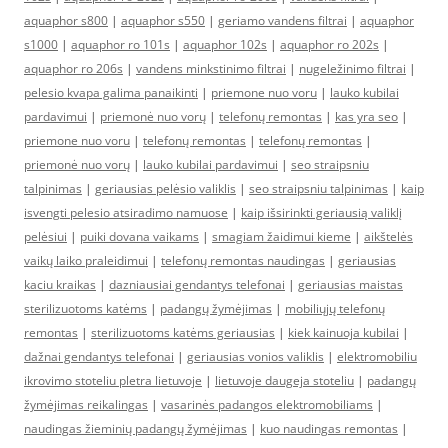
aquaphor s800
|
aquaphor s550
|
geriamo vandens filtrai
|
aquaphor
s1000
|
aquaphor ro 101s
|
aquaphor 102s
|
aquaphor ro 202s
|
aquaphor ro 206s
|
vandens minkstinimo filtrai
|
nugeležinimo filtrai
|
pelesio kvapa galima panaikinti
|
priemone nuo voru
|
lauko kubilai
pardavimui
|
priemonė nuo vorų
|
telefonų remontas
|
kas yra seo
|
priemone nuo voru
|
telefonų remontas
|
telefonų remontas
|
priemonė nuo vorų
|
lauko kubilai pardavimui
|
seo straipsniu
talpinimas
|
geriausias pelėsio valiklis
|
seo straipsniu talpinimas
|
kaip
isvengti pelesio atsiradimo namuose
|
kaip išsirinkti geriausią valiklį
pelėsiui
|
puiki dovana vaikams
|
smagiam žaidimui kieme
|
aikštelės
vaikų laiko praleidimui
|
telefonų remontas naudingas
|
geriausias
kaciu kraikas
|
dazniausiai gendantys telefonai
|
geriausias maistas
sterilizuotoms katėms
|
padangų žymėjimas
|
mobiliųjų telefonų
remontas
|
sterilizuotoms katėms geriausias
|
kiek kainuoja kubilai
|
dažnai gendantys telefonai
|
geriausias vonios valiklis
|
elektromobiliu
ikrovimo stoteliu pletra lietuvoje
|
lietuvoje daugeja stoteliu
|
padangų
žymėjimas reikalingas
|
vasarinės padangos elektromobiliams
|
naudingas žieminių padangų žymėjimas
|
kuo naudingas remontas
|