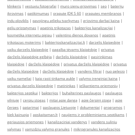
klinkeris
|
vestuviu fotografai
|
muro sienu griovimas
|
seo
|
bateriju
ikrovimas
|
patikimumas
|
orapute JDK S 60
|
oraputes membranos
|
indu ploviklis
|
pavojingu atlieku tvarkymas
|
griovimo darbai kaina
|
geliu pristatymas
|
apatinis trikotazas
|
bakterijos kanalizacijai
|
kosmetika internetu pigiau
|
valentino dienos dovanos
|
apatinis
trikotazas moterims
|
bakterijoskanalizacijai.lt
|
darzelis klaipedoje
|
vaiku darzelis klaipedoje
|
pagalba tėvams klaipėdoje
|
privatus
darželis klaipėdoje gelbėja
|
darželis klaipėdoje
|
pasirinkimas
klaipėdoje
|
darželis klaipėdoje
|
privatus darželis klaipėdoje
|
privatus
darželis klaipėdoje
|
darželis klaipėdoje
|
vandens filtrai
|
nuo pelesio
|
vaiku nameliai
|
kaip rasti tinkama aukle
|
valymo irenginiai kaina
|
privatus darzelis klaipedoje
|
matininkas
|
ieškantiems priemonių
|
bakterijos septikui
|
bakterijos
|
buhalterines paslaugos
|
paslaugos
vilniuje
|
cerpiu stogas
|
mitai apie dangą
|
apie čerpinį stogą
|
apie
čerpes
|
patarimai
|
paslaugos Lietuvoje
|
dokumentai
|
programos
|
kiek kainuoja
|
apskaitaman.lt
|
naujiems ir probleminiams septikams
|
geriausios priemones
|
kanalizaciniai vandenys
|
vandens suliniu
valymas
|
vamzdziu valymo granules
|
mikrogranules kanalizacijos