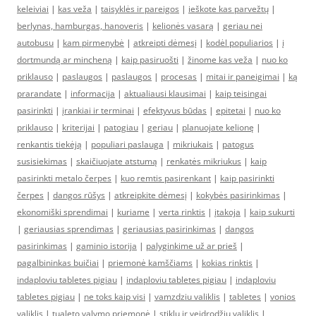
keleiviai
|
kas veža
|
taisyklės ir pareigos
|
ieškote kas parvežtų
|
berlynas, hamburgas, hanoveris
|
kelionės vasarą
|
geriau nei
autobusu
|
kam pirmenybė
|
atkreipti dėmesį
|
kodėl populiarios
|
į
dortmundą ar mincheną
|
kaip pasiruošti
|
žinome kas veža
|
nuo ko
priklauso
|
paslaugos
|
paslaugos
|
procesas
|
mitai ir paneigimai
|
ką
prarandate
|
informacija
|
aktualiausi klausimai
|
kaip teisingai
pasirinkti
|
įrankiai ir terminai
|
efektyvus būdas
|
epitetai
|
nuo ko
priklauso
|
kriterijai
|
patogiau
|
geriau
|
planuojate kelionę
|
renkantis tiekėją
|
populiari paslauga
|
mikriukais
|
patogus
susisiekimas
|
skaičiuojate atstumą
|
renkatės mikriukus
|
kaip
pasirinkti metalo čerpes
|
kuo remtis pasirenkant
|
kaip pasirinkti
čerpes
|
dangos rūšys
|
atkreipkite dėmesį
|
kokybės pasirinkimas
|
ekonomiški sprendimai
|
kuriame
|
verta rinktis
|
įtakoja
|
kaip sukurti
|
geriausias sprendimas
|
geriausias pasirinkimas
|
dangos
pasirinkimas
|
gaminio istorija
|
palyginkime už ar prieš
|
pagalbininkas buičiai
|
priemonė kamščiams
|
kokias rinktis
|
indaploviu tabletes pigiau
|
indaploviu tabletes pigiau
|
indaploviu
tabletes pigiau
|
ne toks kaip visi
|
vamzdziu valiklis
|
tabletes
|
vonios
valiklis
|
tualeto valymo priemonė
|
stiklų ir veidrodžių valiklis
|