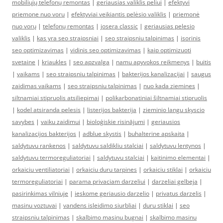
mobiliųjų telefonų remontas
|
geriausias valiklis peliui
|
efektyvi
priemone nuo voru
|
efektyviai veikiantis pelėsio valiklis
|
priemonė
nuo vorų
|
telefonų remontas
|
josera classic
|
geriausias pelesio
valiklis
|
kas yra seo straipsniai
|
seo straipsniu talpinimas
|
isorinis
seo optimizavimas
|
vidinis seo optimizavimas
|
kaip optimizuoti
svetaine
|
kriaukles
|
seo apzvalga
|
namu apyvokos reikmenys
|
buitis
|
vaikams
|
seo straipsniu talpinimas
|
bakterijos kanalizacijai
|
saugus
zaidimas vaikams
|
seo straipsniu talpinimas
|
nuo kada ziemines
|
siltnamiai stipruolis atsiliepimai
|
polikarbonatiniai šiltnamiai stipruolis
|
kodel atsiranda pelesis
|
listerijos bakterija
|
zieminio langu skyscio
savybes
|
vaiku zaidimui
|
bioloģiskie risinājumi
|
geriausios
kanalizacijos bakterijos
|
adblue skystis
|
buhalterine apskaita
|
saldytuvu rankenos
|
saldytuvu saldikliu stalciai
|
saldytuvu lentynos
|
saldytuvu termoreguliatoriai
|
saldytuvu stalciai
|
kaitinimo elementai
|
orkaiciu ventiliatoriai
|
orkaiciu duru tarpines
|
orkaiciu stiklai
|
orkaiciu
termoreguliatoriai
|
parama privaciam darzeliui
|
darzeliai gelbeja
|
pasirinkimas vilniuje
|
ieskome geriausio darzelio
|
privatus darzelis
|
masinu voztuvai
|
vandens isleidimo siurbliai
|
duru stiklai
|
seo
straipsniu talpinimas
|
skalbimo masinu bugnai
|
skalbimo masinu