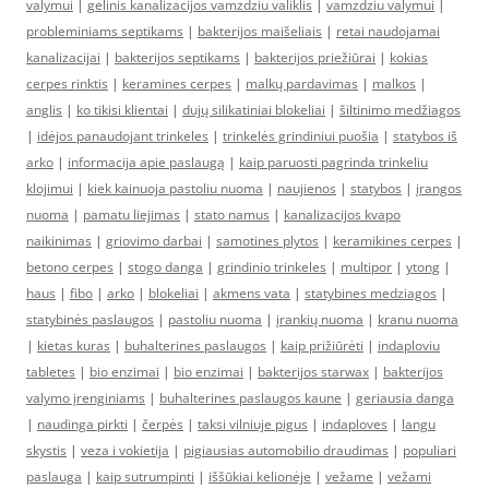
valymui
|
gelinis kanalizacijos vamzdziu valiklis
|
vamzdziu valymui
|
probleminiams septikams
|
bakterijos maišeliais
|
retai naudojamai
kanalizacijai
|
bakterijos septikams
|
bakterijos priežiūrai
|
kokias
cerpes rinktis
|
keramines cerpes
|
malkų pardavimas
|
malkos
|
anglis
|
ko tikisi klientai
|
dujų silikatiniai blokeliai
|
šiltinimo medžiagos
|
idėjos panaudojant trinkeles
|
trinkelės grindiniui puošia
|
statybos iš
arko
|
informacija apie paslaugą
|
kaip paruosti pagrinda trinkeliu
klojimui
|
kiek kainuoja pastoliu nuoma
|
naujienos
|
statybos
|
įrangos
nuoma
|
pamatu liejimas
|
stato namus
|
kanalizacijos kvapo
naikinimas
|
griovimo darbai
|
samotines plytos
|
keramikines cerpes
|
betono cerpes
|
stogo danga
|
grindinio trinkeles
|
multipor
|
ytong
|
haus
|
fibo
|
arko
|
blokeliai
|
akmens vata
|
statybines medziagos
|
statybinės paslaugos
|
pastoliu nuoma
|
įrankių nuoma
|
kranu nuoma
|
kietas kuras
|
buhalterines paslaugos
|
kaip prižiūrėti
|
indaploviu
tabletes
|
bio enzimai
|
bio enzimai
|
bakterijos starwax
|
bakterijos
valymo įrenginiams
|
buhalterines paslaugos kaune
|
geriausia danga
|
naudinga pirkti
|
čerpės
|
taksi vilniuje pigus
|
indaploves
|
langu
skystis
|
veza i vokietija
|
pigiausias automobilio draudimas
|
populiari
paslauga
|
kaip sutrumpinti
|
iššūkiai kelionėje
|
vežame
|
vežami