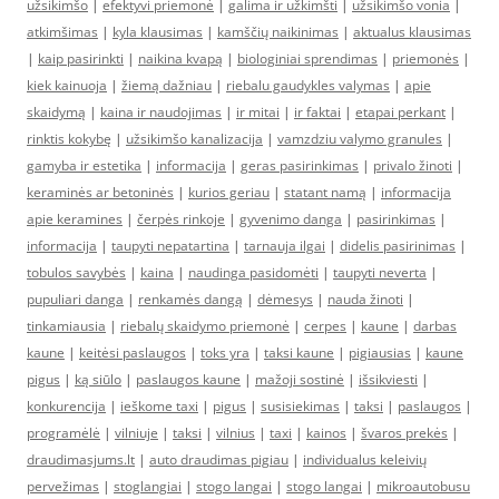
užsikimšo
|
efektyvi priemonė
|
galima ir užkimšti
|
užsikimšo vonia
|
atkimšimas
|
kyla klausimas
|
kamščių naikinimas
|
aktualus klausimas
|
kaip pasirinkti
|
naikina kvapą
|
biologiniai sprendimas
|
priemonės
|
kiek kainuoja
|
žiemą dažniau
|
riebalu gaudykles valymas
|
apie
skaidymą
|
kaina ir naudojimas
|
ir mitai
|
ir faktai
|
etapai perkant
|
rinktis kokybę
|
užsikimšo kanalizacija
|
vamzdziu valymo granules
|
gamyba ir estetika
|
informacija
|
geras pasirinkimas
|
privalo žinoti
|
keraminės ar betoninės
|
kurios geriau
|
statant namą
|
informacija
apie keramines
|
čerpės rinkoje
|
gyvenimo danga
|
pasirinkimas
|
informacija
|
taupyti nepatartina
|
tarnauja ilgai
|
didelis pasirinimas
|
tobulos savybės
|
kaina
|
naudinga pasidomėti
|
taupyti neverta
|
pupuliari danga
|
renkamės dangą
|
dėmesys
|
nauda žinoti
|
tinkamiausia
|
riebalų skaidymo priemonė
|
cerpes
|
kaune
|
darbas
kaune
|
keitėsi paslaugos
|
toks yra
|
taksi kaune
|
pigiausias
|
kaune
pigus
|
ką siūlo
|
paslaugos kaune
|
mažoji sostinė
|
išsikviesti
|
konkurencija
|
ieškome taxi
|
pigus
|
susisiekimas
|
taksi
|
paslaugos
|
programėlė
|
vilniuje
|
taksi
|
vilnius
|
taxi
|
kainos
|
švaros prekės
|
draudimasjums.lt
|
auto draudimas pigiau
|
individualus keleivių
pervežimas
|
stoglangiai
|
stogo langai
|
stogo langai
|
mikroautobusu