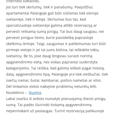
interneto svetaines.
Jos turi tiek skirtumų, tiek ir panašumų. Pavyzdžiui,
apartamentai Palangoje gali būti siūlomas tiek vienoje
svetainėje, tiek ir kitoje. Skirtumas bus tas, kad
specializuotoje svetainėje galima atlikti rezervaciją ar
pervesti reikiamą sumą pinigų. Tai bus daug saugiau, nei
pervesti pinigus tiems, kurie pasiskelbę paprastoje
skelbimų lentoje. Taigi, saugumas ir patikimumas turi būti
pirmoje vietoje ir jei tai jums būtina, tai ieškokite tokių
svetainių. Be to, jose daug lengviau surasti norimą
apgyvendinimo vietą, nes viskas paprastai suskirstyta
kategorijomis. Tai reiškia, kad galima ieškoti pagal miestą,
datą, apgyvendinimo tipą. Palangoje yra tiek viešbučiai, tiek
svečių namai, butai, kambariai, poilsio nameliai ar vilos.
Dėl tinkamos vietos nakvynei problemų neturėtų kilti.
Nustebino –
Nuoma
.
Labai svarbu iš anksto numatyti planuojamą išleisti pinigų
sumą. Tai padės išsirinkti tinkamą apgyvendinimą
nepermokant už paslaugas. Turint rezervaciją patikusioje