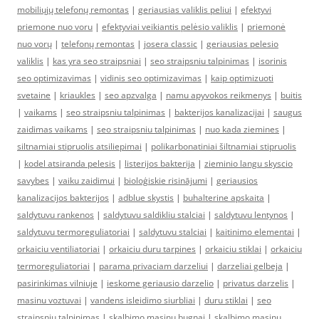
mobiliųjų telefonų remontas
|
geriausias valiklis peliui
|
efektyvi
priemone nuo voru
|
efektyviai veikiantis pelėsio valiklis
|
priemonė
nuo vorų
|
telefonų remontas
|
josera classic
|
geriausias pelesio
valiklis
|
kas yra seo straipsniai
|
seo straipsniu talpinimas
|
isorinis
seo optimizavimas
|
vidinis seo optimizavimas
|
kaip optimizuoti
svetaine
|
kriaukles
|
seo apzvalga
|
namu apyvokos reikmenys
|
buitis
|
vaikams
|
seo straipsniu talpinimas
|
bakterijos kanalizacijai
|
saugus
zaidimas vaikams
|
seo straipsniu talpinimas
|
nuo kada ziemines
|
siltnamiai stipruolis atsiliepimai
|
polikarbonatiniai šiltnamiai stipruolis
|
kodel atsiranda pelesis
|
listerijos bakterija
|
zieminio langu skyscio
savybes
|
vaiku zaidimui
|
bioloģiskie risinājumi
|
geriausios
kanalizacijos bakterijos
|
adblue skystis
|
buhalterine apskaita
|
saldytuvu rankenos
|
saldytuvu saldikliu stalciai
|
saldytuvu lentynos
|
saldytuvu termoreguliatoriai
|
saldytuvu stalciai
|
kaitinimo elementai
|
orkaiciu ventiliatoriai
|
orkaiciu duru tarpines
|
orkaiciu stiklai
|
orkaiciu
termoreguliatoriai
|
parama privaciam darzeliui
|
darzeliai gelbeja
|
pasirinkimas vilniuje
|
ieskome geriausio darzelio
|
privatus darzelis
|
masinu voztuvai
|
vandens isleidimo siurbliai
|
duru stiklai
|
seo
straipsniu talpinimas
|
skalbimo masinu bugnai
|
skalbimo masinu