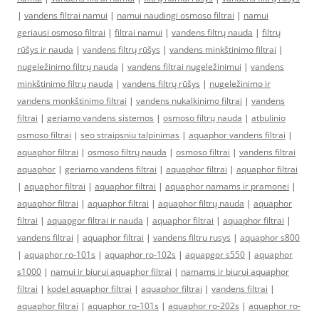
|
vandens filtrai namui
|
namui naudingi osmoso filtrai
|
namui
geriausi osmoso filtrai
|
filtrai namui
|
vandens filtrų nauda
|
filtrų
rūšys ir nauda
|
vandens filtrų rūšys
|
vandens minkštinimo filtrai
|
nugeležinimo filtrų nauda
|
vandens filtrai nugeležinimui
|
vandens
minkštinimo filtrų nauda
|
vandens filtrų rūšys
|
nugeležinimo ir
vandens monkštinimo filtrai
|
vandens nukalkinimo filtrai
|
vandens
filtrai
|
geriamo vandens sistemos
|
osmoso filtrų nauda
|
atbulinio
osmoso filtrai
|
seo straipsniu talpinimas
|
aquaphor vandens filtrai
|
aquaphor filtrai
|
osmoso filtrų nauda
|
osmoso filtrai
|
vandens filtrai
aquaphor
|
geriamo vandens filtrai
|
aquaphor filtrai
|
aquaphor filtrai
|
aquaphor filtrai
|
aquaphor filtrai
|
aquaphor namams ir pramonei
|
aquaphor filtrai
|
aquaphor filtrai
|
aquaphor filtrų nauda
|
aquaphor
filtrai
|
aquapgor filtrai ir nauda
|
aquaphor filtrai
|
aquaphor filtrai
|
vandens filtrai
|
aquaphor filtrai
|
vandens filtru rusys
|
aquaphor s800
|
aquaphor ro-101s
|
aquaphor ro-102s
|
aquapgor s550
|
aquaphor
s1000
|
namui ir biurui aquaphor filtrai
|
namams ir biurui aquaphor
filtrai
|
kodel aquaphor filtrai
|
aquaphor filtrai
|
vandens filtrai
|
aquaphor filtrai
|
aquaphor ro-101s
|
aquaphor ro-202s
|
aquaphor ro-