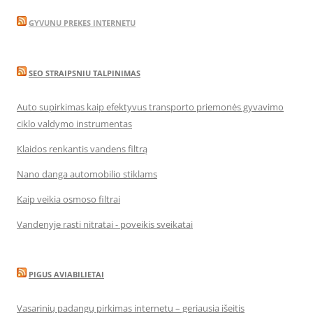
GYVUNU PREKES INTERNETU
SEO STRAIPSNIU TALPINIMAS
Auto supirkimas kaip efektyvus transporto priemonės gyvavimo
ciklo valdymo instrumentas
Klaidos renkantis vandens filtrą
Nano danga automobilio stiklams
Kaip veikia osmoso filtrai
Vandenyje rasti nitratai - poveikis sveikatai
PIGUS AVIABILIETAI
Vasarinių padangų pirkimas internetu – geriausia išeitis