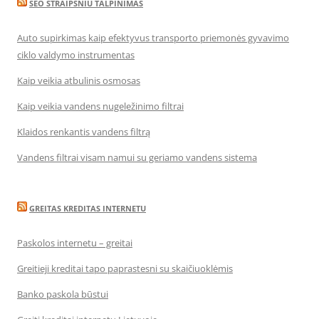
SEO STRAIPSNIU TALPINIMAS
Auto supirkimas kaip efektyvus transporto priemonės gyvavimo
ciklo valdymo instrumentas
Kaip veikia atbulinis osmosas
Kaip veikia vandens nugeležinimo filtrai
Klaidos renkantis vandens filtrą
Vandens filtrai visam namui su geriamo vandens sistema
GREITAS KREDITAS INTERNETU
Paskolos internetu – greitai
Greitieji kreditai tapo paprastesni su skaičiuoklėmis
Banko paskola būstui