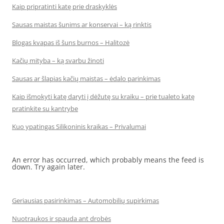
Kaip pripratinti katę prie draskyklės
Sausas maistas šunims ar konservai – ką rinktis
Blogas kvapas iš šuns burnos – Halitozė
Kačių mityba – ką svarbu žinoti
Sausas ar šlapias kačių maistas – ėdalo parinkimas
Kaip išmokyti katę daryti į dėžutę su kraiku – prie tualeto katę
pratinkite su kantrybe
Kuo ypatingas Silikoninis kraikas – Privalumai
An error has occurred, which probably means the feed is
down. Try again later.
Geriausias pasirinkimas – Automobilių supirkimas
Nuotraukos ir spauda ant drobės