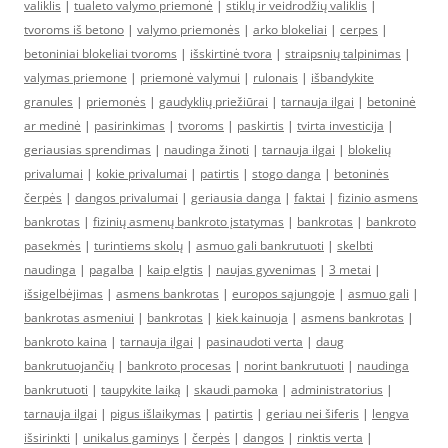
valiklis
|
tualeto valymo priemonė
|
stiklų ir veidrodžių valiklis
|
tvoroms iš betono
|
valymo priemonės
|
arko blokeliai
|
cerpes
|
betoniniai blokeliai tvoroms
|
išskirtinė tvora
|
straipsnių talpinimas
|
valymas priemone
|
priemonė valymui
|
rulonais
|
išbandykite
granules
|
priemonės
|
gaudyklių priežiūrai
|
tarnauja ilgai
|
betoninė
ar medinė
|
pasirinkimas
|
tvoroms
|
paskirtis
|
tvirta investicija
|
geriausias sprendimas
|
naudinga žinoti
|
tarnauja ilgai
|
blokelių
privalumai
|
kokie privalumai
|
patirtis
|
stogo danga
|
betoninės
čerpės
|
dangos privalumai
|
geriausia danga
|
faktai
|
fizinio asmens
bankrotas
|
fizinių asmenų bankroto įstatymas
|
bankrotas
|
bankroto
pasekmės
|
turintiems skolų
|
asmuo gali bankrutuoti
|
skelbti
naudinga
|
pagalba
|
kaip elgtis
|
naujas gyvenimas
|
3 metai
|
išsigelbėjimas
|
asmens bankrotas
|
europos sąjungoje
|
asmuo gali
|
bankrotas asmeniui
|
bankrotas
|
kiek kainuoja
|
asmens bankrotas
|
bankroto kaina
|
tarnauja ilgai
|
pasinaudoti verta
|
daug
bankrutuojančių
|
bankroto procesas
|
norint bankrutuoti
|
naudinga
bankrutuoti
|
taupykite laiką
|
skaudi pamoka
|
administratorius
|
tarnauja ilgai
|
pigus išlaikymas
|
patirtis
|
geriau nei šiferis
|
lengva
išsirinkti
|
unikalus gaminys
|
čerpės
|
dangos
|
rinktis verta
|