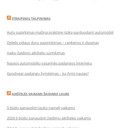
STRAIPSNIŲ TALPINIMAS
Auto supirkimas mažina praktinę riziką parduodant automobilį
Didelis vidaus durų pasirinkimas – rankenos ir dizainas
Vaikų žaidimo aikštelių surinkimas
Naujos automobilių vasarinės padangos internetu
Goodyear padangų žymėjimas – ką žymi naujas?
AIKŠTELĖS VAIKAMS ŽAIDIMUI LAUKE
5 būdų panaudoti lauko namelį vaikams
2026 6 būdų panaudoti žaidimų aikšteles vaikams