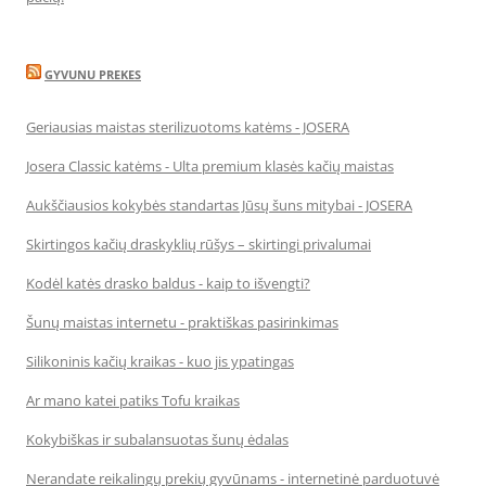
GYVUNU PREKES
Geriausias maistas sterilizuotoms katėms - JOSERA
Josera Classic katėms - Ulta premium klasės kačių maistas
Aukščiausios kokybės standartas Jūsų šuns mitybai - JOSERA
Skirtingos kačių draskyklių rūšys – skirtingi privalumai
Kodėl katės drasko baldus - kaip to išvengti?
Šunų maistas internetu - praktiškas pasirinkimas
Silikoninis kačių kraikas - kuo jis ypatingas
Ar mano katei patiks Tofu kraikas
Kokybiškas ir subalansuotas šunų ėdalas
Nerandate reikalingų prekių gyvūnams - internetinė parduotuvė