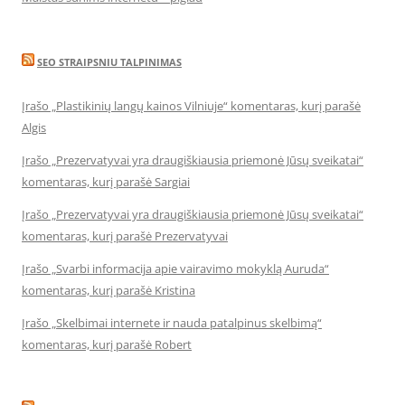
SEO STRAIPSNIU TALPINIMAS
Įrašo „Plastikinių langų kainos Vilniuje“ komentaras, kurį parašė
Algis
Įrašo „Prezervatyvai yra draugiškiausia priemonė Jūsų sveikatai“
komentaras, kurį parašė Sargiai
Įrašo „Prezervatyvai yra draugiškiausia priemonė Jūsų sveikatai“
komentaras, kurį parašė Prezervatyvai
Įrašo „Svarbi informacija apie vairavimo mokyklą Auruda“
komentaras, kurį parašė Kristina
Įrašo „Skelbimai internete ir nauda patalpinus skelbimą“
komentaras, kurį parašė Robert