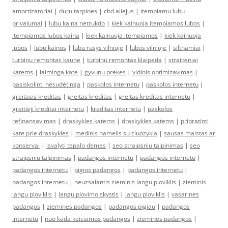
amortizatoriai
|
duru tarpines
|
cbd aliejus
|
itempiamu lubu
privalumai
|
lubu kaina netrukdo
|
kiek kainuoja itempiamos lubos
|
itempiamos lubos kaina
|
kiek kainuoja itempiamos
|
kiek kainuoja
lubos
|
lubu kainos
|
lubu rusys vilniuje
|
lubos vilniuje
|
siltnamiai
|
turbinu remontas kaune
|
turbinu remontas klaipeda
|
straipsniai
katems
|
laiminga kate
|
gyvunu prekes
|
vidinis optimizavimas
|
pasiskolinti nesudėtinga
|
paskolos internetu
|
paskolos internetu
|
greitasis kreditas
|
greitas kreditas
|
greitas kreditas internetu
|
greitieji kreditai internetu
|
kreditas internetu
|
paskolos
refinansavimas
|
draskykles katems
|
draskykles katems
|
pripratinti
kate prie draskykles
|
medinis namelis su ciuozykla
|
sausas maistas ar
konservai
|
isvalyti tepalo demes
|
seo straipsniu talpinimas
|
seo
straipsniu talpinimas
|
padangos internetu
|
padangos internetu
|
padangos internetu
|
pigios padangos
|
padangos internetu
|
padangos internetu
|
neuzsalantis zieminis langu ploviklis
|
zieminis
langu ploviklis
|
langu plovimo skystis
|
langu ploviklis
|
vasarines
padangos
|
ziemines padangos
|
padangos pigiau
|
padangos
internetu
|
nuo kada keiciamos padangos
|
ziemines padangos
|