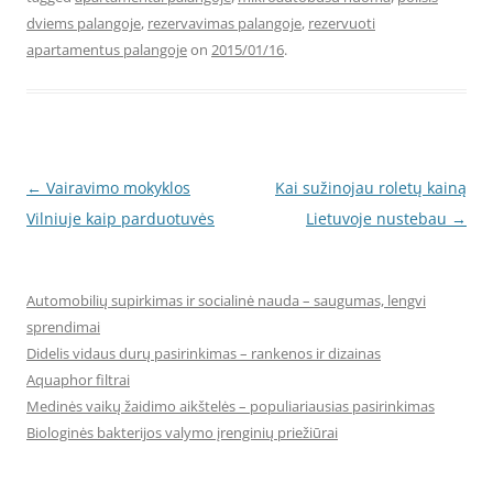
dviems palangoje
,
rezervavimas palangoje
,
rezervuoti
apartamentus palangoje
on
2015/01/16
.
Post
←
Vairavimo mokyklos
Kai sužinojau roletų kainą
navigation
Vilniuje kaip parduotuvės
Lietuvoje nustebau
→
Automobilių supirkimas ir socialinė nauda – saugumas, lengvi
sprendimai
Didelis vidaus durų pasirinkimas – rankenos ir dizainas
Aquaphor filtrai
Medinės vaikų žaidimo aikštelės – populiariausias pasirinkimas
Biologinės bakterijos valymo įrenginių priežiūrai