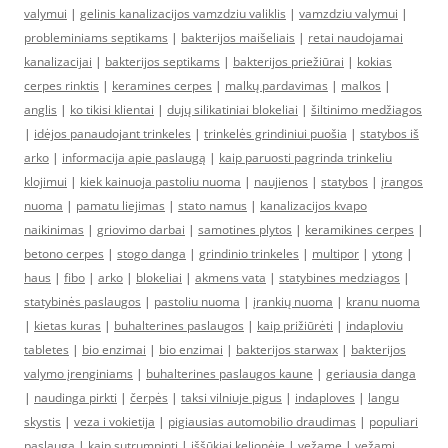
valymui
|
gelinis kanalizacijos vamzdziu valiklis
|
vamzdziu valymui
|
probleminiams septikams
|
bakterijos maišeliais
|
retai naudojamai
kanalizacijai
|
bakterijos septikams
|
bakterijos priežiūrai
|
kokias
cerpes rinktis
|
keramines cerpes
|
malkų pardavimas
|
malkos
|
anglis
|
ko tikisi klientai
|
dujų silikatiniai blokeliai
|
šiltinimo medžiagos
|
idėjos panaudojant trinkeles
|
trinkelės grindiniui puošia
|
statybos iš
arko
|
informacija apie paslaugą
|
kaip paruosti pagrinda trinkeliu
klojimui
|
kiek kainuoja pastoliu nuoma
|
naujienos
|
statybos
|
įrangos
nuoma
|
pamatu liejimas
|
stato namus
|
kanalizacijos kvapo
naikinimas
|
griovimo darbai
|
samotines plytos
|
keramikines cerpes
|
betono cerpes
|
stogo danga
|
grindinio trinkeles
|
multipor
|
ytong
|
haus
|
fibo
|
arko
|
blokeliai
|
akmens vata
|
statybines medziagos
|
statybinės paslaugos
|
pastoliu nuoma
|
įrankių nuoma
|
kranu nuoma
|
kietas kuras
|
buhalterines paslaugos
|
kaip prižiūrėti
|
indaploviu
tabletes
|
bio enzimai
|
bio enzimai
|
bakterijos starwax
|
bakterijos
valymo įrenginiams
|
buhalterines paslaugos kaune
|
geriausia danga
|
naudinga pirkti
|
čerpės
|
taksi vilniuje pigus
|
indaploves
|
langu
skystis
|
veza i vokietija
|
pigiausias automobilio draudimas
|
populiari
paslauga
|
kaip sutrumpinti
|
iššūkiai kelionėje
|
vežame
|
vežami