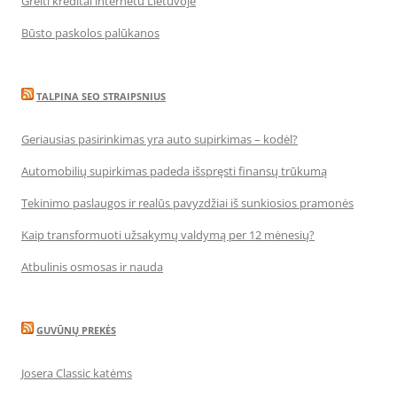
Greiti kreditai internetu Lietuvoje
Būsto paskolos palūkanos
TALPINA SEO STRAIPSNIUS
Geriausias pasirinkimas yra auto supirkimas – kodėl?
Automobilių supirkimas padeda išspręsti finansų trūkumą
Tekinimo paslaugos ir realūs pavyzdžiai iš sunkiosios pramonės
Kaip transformuoti užsakymų valdymą per 12 mėnesių?
Atbulinis osmosas ir nauda
GUVŪNŲ PREKĖS
Josera Classic katėms