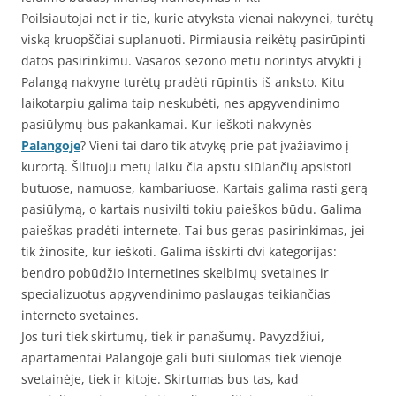
Poilsiautojai net ir tie, kurie atvyksta vienai nakvynei, turėtų
viską kruopščiai suplanuoti. Pirmiausia reikėtų pasirūpinti
datos pasirinkimu. Vasaros sezono metu norintys atvykti į
Palangą nakvyne turėtų pradėti rūpintis iš anksto. Kitu
laikotarpiu galima taip neskubėti, nes apgyvendinimo
pasiūlymų bus pakankamai. Kur ieškoti nakvynės
Palangoje
? Vieni tai daro tik atvykę prie pat įvažiavimo į
kurortą. Šiltuoju metų laiku čia apstu siūlančių apsistoti
butuose, namuose, kambariuose. Kartais galima rasti gerą
pasiūlymą, o kartais nusivilti tokiu paieškos būdu. Galima
paieškas pradėti internete. Tai bus geras pasirinkimas, jei
tik žinosite, kur ieškoti. Galima išskirti dvi kategorijas:
bendro pobūdžio internetines skelbimų svetaines ir
specializuotus apgyvendinimo paslaugas teikiančias
interneto svetaines.
Jos turi tiek skirtumų, tiek ir panašumų. Pavyzdžiui,
apartamentai Palangoje gali būti siūlomas tiek vienoje
svetainėje, tiek ir kitoje. Skirtumas bus tas, kad