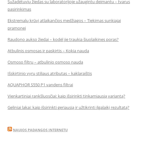
Sužadėtuvių žiedas su laboratorijoje užaugintu deimantu – tvarus
pasirinkimas
Ekstremalų krūvį atlaikančios medžiagos – Tiekimas sunkiajai
pramonei
Raudono aukso žiedai – kodėl jie traukia šiuolaikines poras?
Atbulinis osmosas ir paskirtis – Kokia nauda
Osmoso filtrų – atbulinio osmoso nauda
Išskirtinio vyrų stiliaus atributas – kaklaraištis
AQUAPHOR S550 P1 vandens filtrai
Vienkartiniai rankšluosčiai: kaip išsirinkti tinkamiausią variantą?
Geliniai lakai: kaip išsirinkti geriausią ir užtikrinti ilgalaikį rezultatą?
NAUJOS PADANGOS INTERNETU