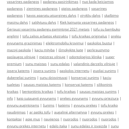
vasarines padangos
|
padangu pasirinkimas
|
nuo kada keiciamos
padangos
|
ziemines padangos
|
pigios padangos
|
vasarines
padangos
|
kavos aparatu atsargines dalys
|
viryklių dalys
|
skalbimo
masinu dalys
|
saldytuvu dalys
|
Kiek kainuoja vasarines padangos
|
Geriausi vasariniu padangu gamintojai 2021 metais
|
tofu su bambuko
anglimi
|
tofu zalios arbatos ekstraktu
|
tofu kraikas originalus
|
prekiu
gyvunams grazinimas
|
elektromobiliu krovimui
|
paskolos bustui
|
mazoji paskola
|
kaciu mityba
|
išmokykite katę
|
perkraustymo
paslaugos vilniuje
|
meistras vilniuje
|
odontologijos klinika
|
super
premium
|
sunu maistas
|
sunu edalas
|
valandinis darzelis vilniuje
|
josera katems
|
josera sunims
|
paskolos internetu
|
guoliai sunims
|
dubeneliai sunims
|
sunu dziovintuvai
|
konservai sunims
|
kaciu
tualetas
|
sausas maistas katems
|
konservai katems
|
silikoninis
kraikas
|
bentonitinis kraikas
|
tofu kraikas
|
sausas maistas sunims
|
info
|
kaip sutaupyti gyvunams
|
prekes gyvunams
|
gyvunu prieziura
|
gyvunu augintojams
|
šunims
|
katėms
|
gyvunu prekes
|
tofu kraiko
naudojimas
|
ar patiks tofu
|
augalinė alternatyva
|
gyvunu prekes
|
kontaktai
|
apie mus
|
naujienos
|
nuorodos
|
nuorodos
|
nuorodos
|
gyvunu prekes internetu
|
edalo itaka
|
sunu edalas ir isvaizda
|
sunu