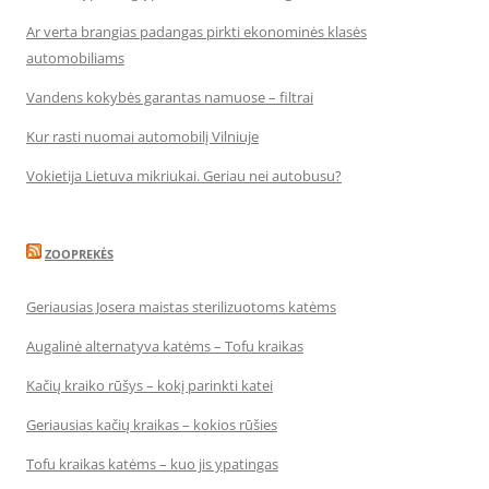
Ar verta brangias padangas pirkti ekonominės klasės
automobiliams
Vandens kokybės garantas namuose – filtrai
Kur rasti nuomai automobilį Vilniuje
Vokietija Lietuva mikriukai. Geriau nei autobusu?
ZOOPREKĖS
Geriausias Josera maistas sterilizuotoms katėms
Augalinė alternatyva katėms – Tofu kraikas
Kačių kraiko rūšys – kokį parinkti katei
Geriausias kačių kraikas – kokios rūšies
Tofu kraikas katėms – kuo jis ypatingas