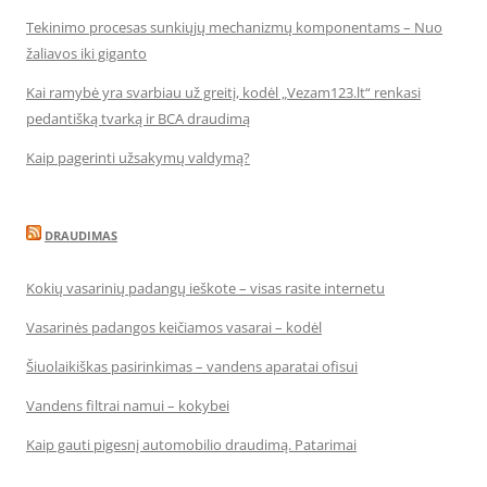
Tekinimo procesas sunkiųjų mechanizmų komponentams – Nuo
žaliavos iki giganto
Kai ramybė yra svarbiau už greitį, kodėl „Vezam123.lt“ renkasi
pedantišką tvarką ir BCA draudimą
Kaip pagerinti užsakymų valdymą?
DRAUDIMAS
Kokių vasarinių padangų ieškote – visas rasite internetu
Vasarinės padangos keičiamos vasarai – kodėl
Šiuolaikiškas pasirinkimas – vandens aparatai ofisui
Vandens filtrai namui – kokybei
Kaip gauti pigesnį automobilio draudimą. Patarimai