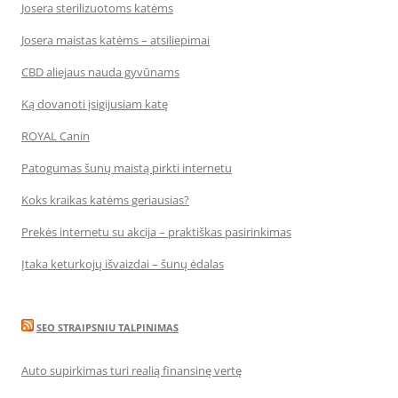
Josera sterilizuotoms katėms
Josera maistas katėms – atsiliepimai
CBD aliejaus nauda gyvūnams
Ką dovanoti įsigijusiam katę
ROYAL Canin
Patogumas šunų maistą pirkti internetu
Koks kraikas katėms geriausias?
Prekės internetu su akcija – praktiškas pasirinkimas
Įtaka keturkojų išvaizdai – šunų ėdalas
SEO STRAIPSNIU TALPINIMAS
Auto supirkimas turi realią finansinę vertę