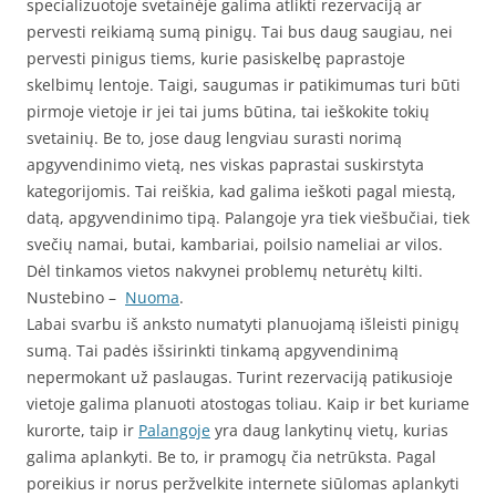
specializuotoje svetainėje galima atlikti rezervaciją ar
pervesti reikiamą sumą pinigų. Tai bus daug saugiau, nei
pervesti pinigus tiems, kurie pasiskelbę paprastoje
skelbimų lentoje. Taigi, saugumas ir patikimumas turi būti
pirmoje vietoje ir jei tai jums būtina, tai ieškokite tokių
svetainių. Be to, jose daug lengviau surasti norimą
apgyvendinimo vietą, nes viskas paprastai suskirstyta
kategorijomis. Tai reiškia, kad galima ieškoti pagal miestą,
datą, apgyvendinimo tipą. Palangoje yra tiek viešbučiai, tiek
svečių namai, butai, kambariai, poilsio nameliai ar vilos.
Dėl tinkamos vietos nakvynei problemų neturėtų kilti.
Nustebino –
Nuoma
.
Labai svarbu iš anksto numatyti planuojamą išleisti pinigų
sumą. Tai padės išsirinkti tinkamą apgyvendinimą
nepermokant už paslaugas. Turint rezervaciją patikusioje
vietoje galima planuoti atostogas toliau. Kaip ir bet kuriame
kurorte, taip ir
Palangoje
yra daug lankytinų vietų, kurias
galima aplankyti. Be to, ir pramogų čia netrūksta. Pagal
poreikius ir norus peržvelkite internete siūlomas aplankyti