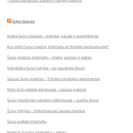
7 būdų panaudoti žaidimų namelį vaikams
ŠUNŲ ĖDALAS
Josera šunų maistas – kokybė, nauda ir pasirinkimas
Kur pirkti šunų maistą: internetu ar fizinėje parduotuvėje?
Šunų maistas internetu – greita, patogu ir pigiau
Kokybiška šunų mityba – ką naudinga žinoti
Sausas šunų maistas – iš kokių produktų gaminamas
Koks šunų ėdalas geriausias – sausas maistas
Šunų maudynės vandens telkiniuose – svarbu žinoti
Šunų mityba – tinkamiausias sausas maistas
Šunų prekės internetu
Maistas šunims internetu – pigiau