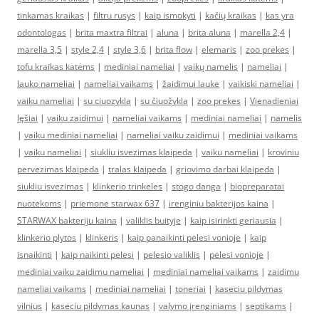
tinkamas kraikas
|
filtru rusys
|
kaip ismokyti
|
kačių kraikas
|
kas yra
odontologas
|
brita maxtra filtrai
|
aluna
|
brita aluna
|
marella 2,4
|
marella 3,5
|
style 2,4
|
style 3,6
|
brita flow
|
elemaris
|
zoo prekes
|
tofu kraikas katėms
|
mediniai nameliai
|
vaikų namelis
|
nameliai
|
lauko nameliai
|
nameliai vaikams
|
žaidimui lauke
|
vaikiski nameliai
|
vaiku nameliai
|
su ciuozykla
|
su čiuožykla
|
zoo prekes
|
Vienadieniai
lęšiai
|
vaiku zaidimui
|
nameliai vaikams
|
mediniai nameliai
|
namelis
|
vaiku mediniai nameliai
|
nameliai vaiku zaidimui
|
mediniai vaikams
|
vaiku nameliai
|
siukliu isvezimas klaipeda
|
vaiku nameliai
|
kroviniu
pervezimas klaipeda
|
tralas klaipeda
|
griovimo darbai klaipeda
|
siukliu isvezimas
|
klinkerio trinkeles
|
stogo danga
|
biopreparatai
nuotekoms
|
priemone starwax 637
|
irenginiu bakterijos kaina
|
STARWAX bakteriju kaina
|
valiklis buityje
|
kaip isirinkti geriausia
|
klinkerio plytos
|
klinkeris
|
kaip panaikinti pelesi vonioje
|
kaip
isnaikinti
|
kaip naikinti pelesi
|
pelesio valiklis
|
pelesi vonioje
|
mediniai vaiku zaidimu nameliai
|
mediniai nameliai vaikams
|
zaidimu
nameliai vaikams
|
mediniai nameliai
|
toneriai
|
kaseciu pildymas
vilnius
|
kaseciu pildymas kaunas
|
valymo įrenginiams
|
septikams
|