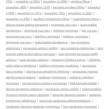
102s
|
aquaphor ro-202s
|
aquaphor ro-206s
|
vandens filtrai
|
aquaphor s800
|
aquaphor s550
|
geriamo vandens filtrai
|
aquaphor
s1000
|
aquaphor ro 101s
|
aquaphor 102s
|
aquaphor ro 202s
|
aquaphor ro 206s
|
vandens minkstinimo filtrai
|
nugeležinimo filtrai
|
pelesio kvapa galima panaikinti
|
priemone nuo voru
|
lauko kubilai
pardavimui
|
priemonė nuo vorų
|
telefonų remontas
|
kas yra seo
|
priemone nuo voru
|
telefonų remontas
|
telefonų remontas
|
priemonė nuo vorų
|
lauko kubilai pardavimui
|
seo straipsniu
talpinimas
|
geriausias pelėsio valiklis
|
seo straipsniu talpinimas
|
kaip
isvengti pelesio atsiradimo namuose
|
kaip išsirinkti geriausią valiklį
pelėsiui
|
puiki dovana vaikams
|
smagiam žaidimui kieme
|
aikštelės
vaikų laiko praleidimui
|
telefonų remontas naudingas
|
geriausias
kaciu kraikas
|
dazniausiai gendantys telefonai
|
geriausias maistas
sterilizuotoms katėms
|
padangų žymėjimas
|
mobiliųjų telefonų
remontas
|
sterilizuotoms katėms geriausias
|
kiek kainuoja kubilai
|
dažnai gendantys telefonai
|
geriausias vonios valiklis
|
elektromobiliu
ikrovimo stoteliu pletra lietuvoje
|
lietuvoje daugeja stoteliu
|
padangų
žymėjimas reikalingas
|
vasarinės padangos elektromobiliams
|
naudingas žieminių padangų žymėjimas
|
kuo naudingas remontas
|