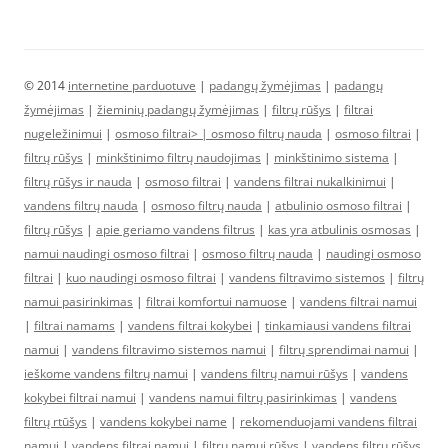
© 2014
internetine parduotuve
|
padangų žymėjimas
|
padangų
žymėjimas
|
žieminių padangų žymėjimas
|
filtrų rūšys
|
filtrai
nugeležinimui
|
osmoso filtrai> |
osmoso filtrų nauda
|
osmoso filtrai
|
filtrų rūšys
|
minkštinimo filtrų naudojimas
|
minkštinimo sistema
|
filtrų rūšys ir nauda
|
osmoso filtrai
|
vandens filtrai nukalkinimui
|
vandens filtrų nauda
|
osmoso filtrų nauda
|
atbulinio osmoso filtrai
|
filtrų rūšys
|
apie geriamo vandens filtrus
|
kas yra atbulinis osmosas
|
namui naudingi osmoso filtrai
|
osmoso filtrų nauda
|
naudingi osmoso
filtrai
|
kuo naudingi osmoso filtrai
|
vandens filtravimo sistemos
|
filtrų
namui pasirinkimas
|
filtrai komfortui namuose
|
vandens filtrai namui
|
filtrai namams
|
vandens filtrai kokybei
|
tinkamiausi vandens filtrai
namui
|
vandens filtravimo sistemos namui
|
filtrų sprendimai namui
|
ieškome vandens filtrų namui
|
vandens filtrų namui rūšys
|
vandens
kokybei filtrai namui
|
vandens namui filtrų pasirinkimas
|
vandens
filtrų rtūšys
|
vandens kokybei name
|
rekomenduojami vandens filtrai
namui
|
vandens filtrai namui
|
filtrų namui rūšys
|
vandens filtrų rūšys