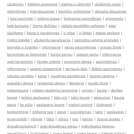
užsikimšo
|
efektyvi priemonė
|
galima ir užkimšti
|
užsikimšo vonia
|
atkimšimas
|
kyla klausimas
|
kamščių naikinimas
|
aktualus klausimas
|
kaip pasirinkti
|
naikina kvapą
|
biologiniai sprendimas
|
priemonės
|
kiek kainuoja
|
žiemą dažniau
|
riebalu gaudykles valymas
|
apie
skaidymą
|
kaina ir naudojimas
|
ir mitai
|
ir faktai
|
etapai perkant
|
rinktis kokybę
|
užsikimšo kanalizacija
|
vamzdziu valymo granules
|
gamyba ir estetika
|
informacija
|
geras pasirinkimas
|
privalo žinoti
|
keraminės ar betoninės
|
kurios geriau
|
statant namą
|
informacija
apie keramines
|
čerpės rinkoje
|
gyvenimo danga
|
pasirinkimas
|
informacija
|
taupyti nepatartina
|
tarnauja ilgai
|
didelis pasirinimas
|
tobulos savybės
|
kaina
|
naudinga pasidomėti
|
taupyti neverta
|
pupuliari danga
|
renkamės dangą
|
dėmesys
|
nauda žinoti
|
tinkamiausia
|
riebalų skaidymo priemonė
|
cerpes
|
kaune
|
darbas
kaune
|
keitėsi paslaugos
|
toks yra
|
taksi kaune
|
pigiausias
|
kaune
pigus
|
ką siūlo
|
paslaugos kaune
|
mažoji sostinė
|
išsikviesti
|
konkurencija
|
ieškome taxi
|
pigus
|
susisiekimas
|
taksi
|
paslaugos
|
programėlė
|
vilniuje
|
taksi
|
vilnius
|
taxi
|
kainos
|
švaros prekės
|
draudimasjums.lt
|
auto draudimas pigiau
|
individualus keleivių
pervežimas
|
stoglangiai
|
stogo langai
|
stogo langai
|
mikroautobusu