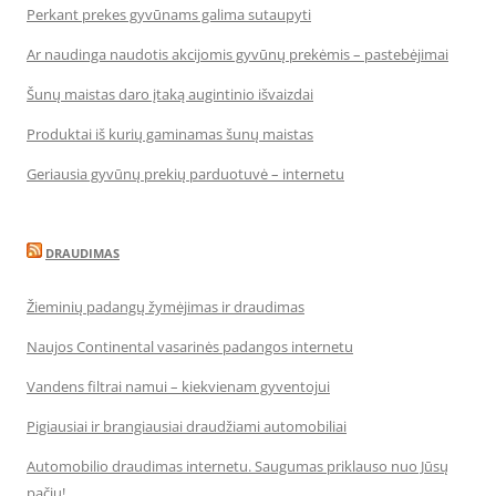
Perkant prekes gyvūnams galima sutaupyti
Ar naudinga naudotis akcijomis gyvūnų prekėmis – pastebėjimai
Šunų maistas daro įtaką augintinio išvaizdai
Produktai iš kurių gaminamas šunų maistas
Geriausia gyvūnų prekių parduotuvė – internetu
DRAUDIMAS
Žieminių padangų žymėjimas ir draudimas
Naujos Continental vasarinės padangos internetu
Vandens filtrai namui – kiekvienam gyventojui
Pigiausiai ir brangiausiai draudžiami automobiliai
Automobilio draudimas internetu. Saugumas priklauso nuo Jūsų
pačių!