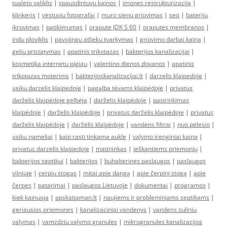
tualeto valiklis
|
spausdintuvu kainos
|
imones restrukturizacija
|
klinkeris
|
vestuviu fotografai
|
muro sienu griovimas
|
seo
|
bateriju
ikrovimas
|
patikimumas
|
orapute JDK S 60
|
oraputes membranos
|
indu ploviklis
|
pavojingu atlieku tvarkymas
|
griovimo darbai kaina
|
geliu pristatymas
|
apatinis trikotazas
|
bakterijos kanalizacijai
|
kosmetika internetu pigiau
|
valentino dienos dovanos
|
apatinis
trikotazas moterims
|
bakterijoskanalizacijai.lt
|
darzelis klaipedoje
|
vaiku darzelis klaipedoje
|
pagalba tėvams klaipėdoje
|
privatus
darželis klaipėdoje gelbėja
|
darželis klaipėdoje
|
pasirinkimas
klaipėdoje
|
darželis klaipėdoje
|
privatus darželis klaipėdoje
|
privatus
darželis klaipėdoje
|
darželis klaipėdoje
|
vandens filtrai
|
nuo pelesio
|
vaiku nameliai
|
kaip rasti tinkama aukle
|
valymo irenginiai kaina
|
privatus darzelis klaipedoje
|
matininkas
|
ieškantiems priemonių
|
bakterijos septikui
|
bakterijos
|
buhalterines paslaugos
|
paslaugos
vilniuje
|
cerpiu stogas
|
mitai apie dangą
|
apie čerpinį stogą
|
apie
čerpes
|
patarimai
|
paslaugos Lietuvoje
|
dokumentai
|
programos
|
kiek kainuoja
|
apskaitaman.lt
|
naujiems ir probleminiams septikams
|
geriausios priemones
|
kanalizaciniai vandenys
|
vandens suliniu
valymas
|
vamzdziu valymo granules
|
mikrogranules kanalizacijos