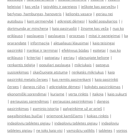
keleiviai
|
kas veža
|
taisyklės ir pareigos
|
ieškote kas parvežtų
|
berlynas, hamburgas, hanoveris
|
kelionės vasarą
|
geriau nei
autobusu
|
kam pirmenybė
|
atkreipti dėmesį
|
kodėl populiarios
|
į
dortmundą ar mincheną
|
kaip pasiruošti
|
žinome kas veža
|
nuo ko
priklauso
|
paslaugos
|
paslaugos
|
procesas
|
mitai ir paneigimai
|
ką
prarandate
|
informacija
|
aktualiausi klausimai
|
kaip teisingai
pasirinkti
|
įrankiai ir terminai
|
efektyvus būdas
|
epitetai
|
nuo ko
priklauso
|
kriterijai
|
patogiau
|
geriau
|
planuojate kelionę
|
renkantis tiekėją
|
populiari paslauga
|
mikriukais
|
patogus
susisiekimas
|
skaičiuojate atstumą
|
renkatės mikriukus
|
kaip
pasirinkti metalo čerpes
|
kuo remtis pasirenkant
|
kaip pasirinkti
čerpes
|
dangos rūšys
|
atkreipkite dėmesį
|
kokybės pasirinkimas
|
ekonomiški sprendimai
|
kuriame
|
verta rinktis
|
įtakoja
|
kaip sukurti
|
geriausias sprendimas
|
geriausias pasirinkimas
|
dangos
pasirinkimas
|
gaminio istorija
|
palyginkime už ar prieš
|
pagalbininkas buičiai
|
priemonė kamščiams
|
kokias rinktis
|
indaploviu tabletes pigiau
|
indaploviu tabletes pigiau
|
indaploviu
tabletes pigiau
|
ne toks kaip visi
|
vamzdziu valiklis
|
tabletes
|
vonios