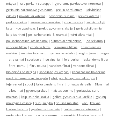
mityba
|
kaip perkant sutaupyti
|
gyvunams parduotuve internetu
|
geriausia parduotuve gyvunams
|
prekiu parduotuve
|
kokybiskas
edalas
|
pavadeliai katems
|
pavadeliai sunims
|
prekes katems
|
prekes sunims
|
sausas sunu maistas
|
sunu maistas
|
kaip ismokyti
kate
|
kuo ypatingas
|
prekiu gyvunams akcija
|
geriausi siltnamiai
|
kaip issirinkti
|
polikarbonatiniai šiltnamiai
|
tvirti siltnamiai
|
polikarbonatiniai atsiliepimai
|
šiltnamiai atsiliepimai
|
led reklama
|
vandens filtrai
|
vandens filtrai
|
renkamės filtrus
|
tinkamiausias
maistas
|
maistas internetu
|
geriausias ėdalas
|
augintojams
|
blogas
|
straipsniai
|
straipsniai
|
straipsniai
|
fejerverkai
|
ieskantiems filtru
|
filtrai namui
|
filtru nauda
|
vandens filtrai
|
vandens filtrai
|
biologinės bakterijos
|
kanalizacijos kvapas
|
kanalizacijos bakterijos
|
medinis namelis su ciuozykla
|
efektyvio biologinės bakterijos
|
fejerverkai
|
sodui
|
brita vandens filtrai
|
privatus darzelis
|
šiltnamiai
|
siltnamiai
|
gyvunu prekes
|
maistas sunims
|
geriausias sunu
maistas
|
kaip issirinkti kraika
|
gelbsti gyvūnus nuo karščio
|
gyvūnų
maudynės vasarą
|
šunų mityba
|
sausas maistas
|
kačių kraikas
|
kraikas katėms
|
gyvūnams internetu
|
perkamiausios internetu
|
geriausias kraikas
|
akcija prekems
|
zooprekės
|
kraikas katems
|