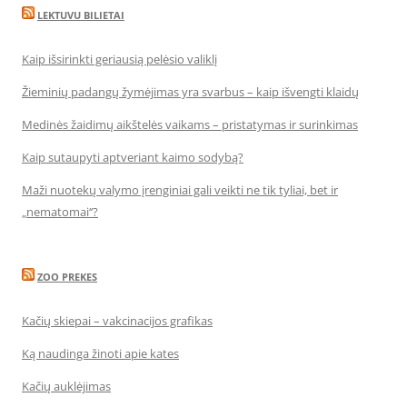
LEKTUVU BILIETAI
Kaip išsirinkti geriausią pelėsio valiklį
Žieminių padangų žymėjimas yra svarbus – kaip išvengti klaidų
Medinės žaidimų aikštelės vaikams – pristatymas ir surinkimas
Kaip sutaupyti aptveriant kaimo sodybą?
Maži nuotekų valymo įrenginiai gali veikti ne tik tyliai, bet ir
„nematomai‘‘?
ZOO PREKES
Kačių skiepai – vakcinacijos grafikas
Ką naudinga žinoti apie kates
Kačių auklėjimas