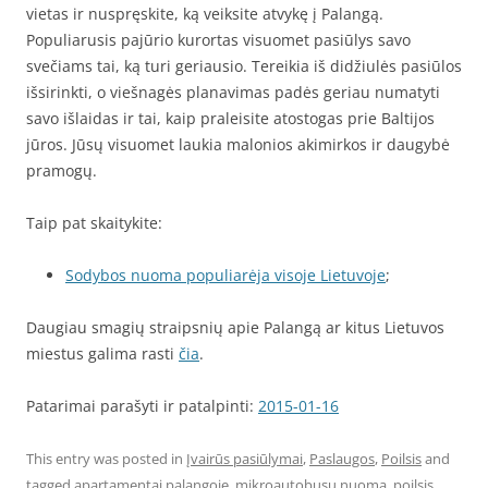
vietas ir nuspręskite, ką veiksite atvykę į Palangą.
Populiarusis pajūrio kurortas visuomet pasiūlys savo
svečiams tai, ką turi geriausio. Tereikia iš didžiulės pasiūlos
išsirinkti, o viešnagės planavimas padės geriau numatyti
savo išlaidas ir tai, kaip praleisite atostogas prie Baltijos
jūros. Jūsų visuomet laukia malonios akimirkos ir daugybė
pramogų.
Taip pat skaitykite:
Sodybos nuoma populiarėja visoje Lietuvoje
;
Daugiau smagių straipsnių apie Palangą ar kitus Lietuvos
miestus galima rasti
čia
.
Patarimai parašyti ir patalpinti:
2015-01-16
This entry was posted in
Įvairūs pasiūlymai
,
Paslaugos
,
Poilsis
and
tagged
apartamentai palangoje
,
mikroautobusu nuoma
,
poilsis