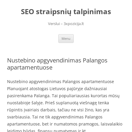
Skip
to
SEO straipsnių talpinimas
content
Verslui – 3xpozicija.lt
Menu
Nustebino apgyvendinimas Palangos
apartamentuose
Nustebino apgyvendinimas Palangos apartamentuose
Planuojant atostogas Lietuvos pajūryje dažniausiai
pasirenkama Palanga. Tai populiariausias kurortas mūsų
nuostabioje šalyje. Prieš suplanuotą viešnagę tenka
rūpintis įvairiais darbais, tačiau ne visi žino, kas yra
svarbiausia. Tai ne tik apgyvendinimas Palangos
apartamentuose, bet ir numatomos pramogos, laisvalaikio
leidimo būdas, finansų numatymas ir kt.