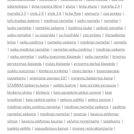
odontologas
|
brita maxtra filtrai
|
aluna
|
brita aluna
|
marella 2,4
|
marella 3,5
|
style 2,4
|
style 3,6
|
brita flow
|
elemaris
|
zoo prekes
|
tofu kraikas katėms
|
mediniai nameliai
|
vaikų namelis
|
nameliai
|
lauko nameliai
|
nameliai vaikams
|
žaidimui lauke
|
vaikiski nameliai
|
vaiku nameliai
|
su ciuozykla
|
su čiuožykla
|
zoo prekes
|
Vienadieniai
lęšiai
|
vaiku zaidimui
|
nameliai vaikams
|
mediniai nameliai
|
namelis
|
vaiku mediniai nameliai
|
nameliai vaiku zaidimui
|
mediniai vaikams
|
vaiku nameliai
|
siukliu isvezimas klaipeda
|
vaiku nameliai
|
kroviniu
pervezimas klaipeda
|
tralas klaipeda
|
griovimo darbai klaipeda
|
siukliu isvezimas
|
klinkerio trinkeles
|
stogo danga
|
biopreparatai
nuotekoms
|
priemone starwax 637
|
irenginiu bakterijos kaina
|
STARWAX bakteriju kaina
|
valiklis buityje
|
kaip isirinkti geriausia
|
klinkerio plytos
|
klinkeris
|
kaip panaikinti pelesi vonioje
|
kaip
isnaikinti
|
kaip naikinti pelesi
|
pelesio valiklis
|
pelesi vonioje
|
mediniai vaiku zaidimu nameliai
|
mediniai nameliai vaikams
|
zaidimu
nameliai vaikams
|
mediniai nameliai
|
toneriai
|
kaseciu pildymas
vilnius
|
kaseciu pildymas kaunas
|
valymo įrenginiams
|
septikams
|
tualeto valiklis
|
spausdintuvu kainos
|
imones restrukturizacija
|