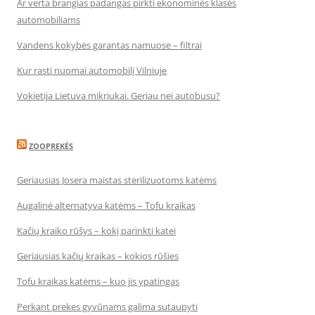
Ar verta brangias padangas pirkti ekonominės klasės
automobiliams
Vandens kokybės garantas namuose – filtrai
Kur rasti nuomai automobilį Vilniuje
Vokietija Lietuva mikriukai. Geriau nei autobusu?
ZOOPREKĖS
Geriausias Josera maistas sterilizuotoms katėms
Augalinė alternatyva katėms – Tofu kraikas
Kačių kraiko rūšys – kokį parinkti katei
Geriausias kačių kraikas – kokios rūšies
Tofu kraikas katėms – kuo jis ypatingas
Perkant prekes gyvūnams galima sutaupyti