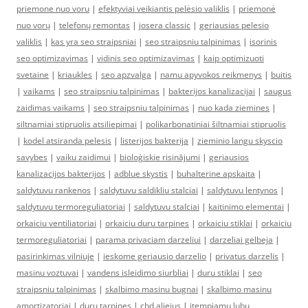
priemone nuo voru
|
efektyviai veikiantis pelėsio valiklis
|
priemonė
nuo vorų
|
telefonų remontas
|
josera classic
|
geriausias pelesio
valiklis
|
kas yra seo straipsniai
|
seo straipsniu talpinimas
|
isorinis
seo optimizavimas
|
vidinis seo optimizavimas
|
kaip optimizuoti
svetaine
|
kriaukles
|
seo apzvalga
|
namu apyvokos reikmenys
|
buitis
|
vaikams
|
seo straipsniu talpinimas
|
bakterijos kanalizacijai
|
saugus
zaidimas vaikams
|
seo straipsniu talpinimas
|
nuo kada ziemines
|
siltnamiai stipruolis atsiliepimai
|
polikarbonatiniai šiltnamiai stipruolis
|
kodel atsiranda pelesis
|
listerijos bakterija
|
zieminio langu skyscio
savybes
|
vaiku zaidimui
|
bioloģiskie risinājumi
|
geriausios
kanalizacijos bakterijos
|
adblue skystis
|
buhalterine apskaita
|
saldytuvu rankenos
|
saldytuvu saldikliu stalciai
|
saldytuvu lentynos
|
saldytuvu termoreguliatoriai
|
saldytuvu stalciai
|
kaitinimo elementai
|
orkaiciu ventiliatoriai
|
orkaiciu duru tarpines
|
orkaiciu stiklai
|
orkaiciu
termoreguliatoriai
|
parama privaciam darzeliui
|
darzeliai gelbeja
|
pasirinkimas vilniuje
|
ieskome geriausio darzelio
|
privatus darzelis
|
masinu voztuvai
|
vandens isleidimo siurbliai
|
duru stiklai
|
seo
straipsniu talpinimas
|
skalbimo masinu bugnai
|
skalbimo masinu
amortizatoriai
|
duru tarpines
|
cbd aliejus
|
itempiamu lubu