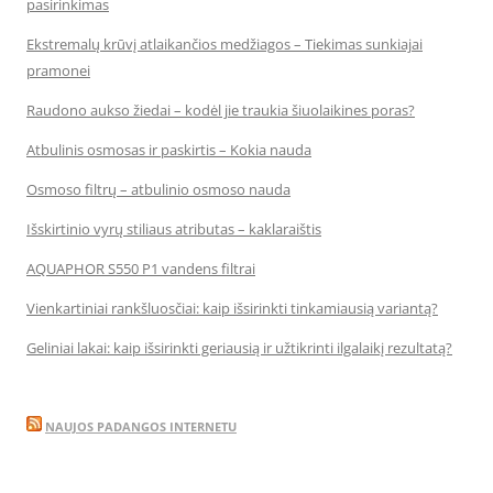
pasirinkimas
Ekstremalų krūvį atlaikančios medžiagos – Tiekimas sunkiajai
pramonei
Raudono aukso žiedai – kodėl jie traukia šiuolaikines poras?
Atbulinis osmosas ir paskirtis – Kokia nauda
Osmoso filtrų – atbulinio osmoso nauda
Išskirtinio vyrų stiliaus atributas – kaklaraištis
AQUAPHOR S550 P1 vandens filtrai
Vienkartiniai rankšluosčiai: kaip išsirinkti tinkamiausią variantą?
Geliniai lakai: kaip išsirinkti geriausią ir užtikrinti ilgalaikį rezultatą?
NAUJOS PADANGOS INTERNETU