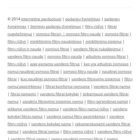
© 2014
internetine parduotuve
|
padangų žymėjimas
|
padangų
žymėjimas
|
žieminių padangų žymėjimas
|
filtrų rūšys
|
filtrai
nugeležinimui
|
osmoso filtrai> |
osmoso filtrų nauda
|
osmoso filtrai
|
filtrų rūšys
|
minkštinimo filtrų naudojimas
|
minkštinimo sistema
|
filtrų rūšys ir nauda
|
osmoso filtrai
|
vandens filtrai nukalkinimui
|
vandens filtrų nauda
|
osmoso filtrų nauda
|
atbulinio osmoso filtrai
|
filtrų rūšys
|
apie geriamo vandens filtrus
|
kas yra atbulinis osmosas
|
namui naudingi osmoso filtrai
|
osmoso filtrų nauda
|
naudingi osmoso
filtrai
|
kuo naudingi osmoso filtrai
|
vandens filtravimo sistemos
|
filtrų
namui pasirinkimas
|
filtrai komfortui namuose
|
vandens filtrai namui
|
filtrai namams
|
vandens filtrai kokybei
|
tinkamiausi vandens filtrai
namui
|
vandens filtravimo sistemos namui
|
filtrų sprendimai namui
|
ieškome vandens filtrų namui
|
vandens filtrų namui rūšys
|
vandens
kokybei filtrai namui
|
vandens namui filtrų pasirinkimas
|
vandens
filtrų rtūšys
|
vandens kokybei name
|
rekomenduojami vandens filtrai
namui
|
vandens filtrai namui
|
filtrų namui rūšys
|
vandens filtrų rūšys
|
vandens filtrai namui
|
namui naudingi osmoso filtrai
|
namui