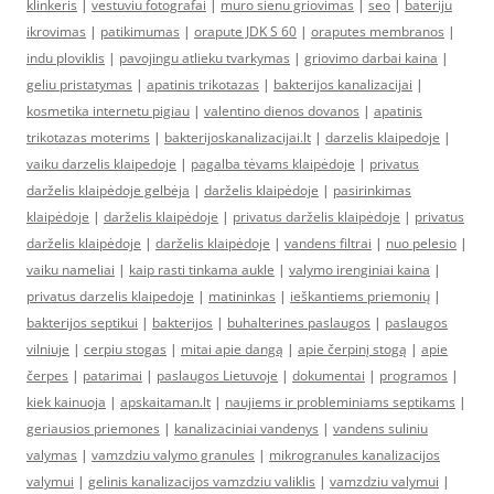
klinkeris
|
vestuviu fotografai
|
muro sienu griovimas
|
seo
|
bateriju
ikrovimas
|
patikimumas
|
orapute JDK S 60
|
oraputes membranos
|
indu ploviklis
|
pavojingu atlieku tvarkymas
|
griovimo darbai kaina
|
geliu pristatymas
|
apatinis trikotazas
|
bakterijos kanalizacijai
|
kosmetika internetu pigiau
|
valentino dienos dovanos
|
apatinis
trikotazas moterims
|
bakterijoskanalizacijai.lt
|
darzelis klaipedoje
|
vaiku darzelis klaipedoje
|
pagalba tėvams klaipėdoje
|
privatus
darželis klaipėdoje gelbėja
|
darželis klaipėdoje
|
pasirinkimas
klaipėdoje
|
darželis klaipėdoje
|
privatus darželis klaipėdoje
|
privatus
darželis klaipėdoje
|
darželis klaipėdoje
|
vandens filtrai
|
nuo pelesio
|
vaiku nameliai
|
kaip rasti tinkama aukle
|
valymo irenginiai kaina
|
privatus darzelis klaipedoje
|
matininkas
|
ieškantiems priemonių
|
bakterijos septikui
|
bakterijos
|
buhalterines paslaugos
|
paslaugos
vilniuje
|
cerpiu stogas
|
mitai apie dangą
|
apie čerpinį stogą
|
apie
čerpes
|
patarimai
|
paslaugos Lietuvoje
|
dokumentai
|
programos
|
kiek kainuoja
|
apskaitaman.lt
|
naujiems ir probleminiams septikams
|
geriausios priemones
|
kanalizaciniai vandenys
|
vandens suliniu
valymas
|
vamzdziu valymo granules
|
mikrogranules kanalizacijos
valymui
|
gelinis kanalizacijos vamzdziu valiklis
|
vamzdziu valymui
|