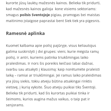
kurorte jūsų lauktų mažesnės kainos. Belieka tik pridurti,
kad mažesnės kainos galioja kone visiems sektoriams:
smagus
poilsis Sventojoje
pigiau, pramogas bei maistas
maitinimo įstaigose paprastai bent šiek tiek yra pigesnis.
Ramesnė aplinka
Kuomet kalbama apie poilsį pajūryje, visus keliautojus
galima suskirstyti į dvi grupes: vieni, kurie mėgsta ramų
poilsį, ir antri, kuriems patinka triukšmingas laiko
praleidimas. Ir nors šis poreikis keičiasi labai dažnai,
svarbu sau atsakyti į klausimą: kaip norėtumėte praleisti
laiką – ramiai ar triukšmingai. Jei ramus laiko praleidimas
yra jūsų siekis, tokiu atveju būtina atsakingai rinktis
vietovę, į kurią vyksite. Šiuo atveju puikiai tiks Šventoji.
Belieka tik pridurti, kad šis kurortas puikiai tinka ir
šeimoms, kurios augina mažus vaikus, o taip pat ir
senjorams.