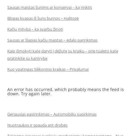
Sausas maistas šunims ar konservai – ką rinktis
Blogas kvapas iš šuns burnos – Halitozė
Kačių mityba – ką svarbu žinoti
Sausas ar šlapias kačių maistas – ėdalo parinkimas
Kaip išmokyti katę daryti į dėžutę su kraiku – prie tualeto katę
pratinkite su kantrybe
Kuo ypatingas Silikoninis kraikas – Privalumai
An error has occurred, which probably means the feed is
down. Try again later.
Geriausias pasirinkimas – Automobilių supirkimas
Nuotraukos ir spauda ant drobės