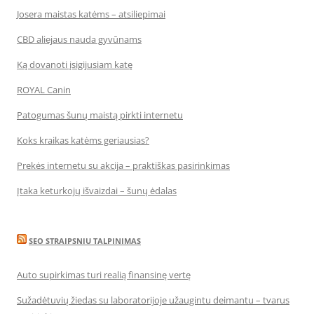
Josera maistas katėms – atsiliepimai
CBD aliejaus nauda gyvūnams
Ką dovanoti įsigijusiam katę
ROYAL Canin
Patogumas šunų maistą pirkti internetu
Koks kraikas katėms geriausias?
Prekės internetu su akcija – praktiškas pasirinkimas
Įtaka keturkojų išvaizdai – šunų ėdalas
SEO STRAIPSNIU TALPINIMAS
Auto supirkimas turi realią finansinę vertę
Sužadėtuvių žiedas su laboratorijoje užaugintu deimantu – tvarus