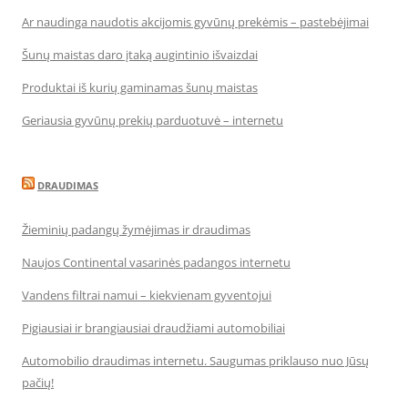
Ar naudinga naudotis akcijomis gyvūnų prekėmis – pastebėjimai
Šunų maistas daro įtaką augintinio išvaizdai
Produktai iš kurių gaminamas šunų maistas
Geriausia gyvūnų prekių parduotuvė – internetu
DRAUDIMAS
Žieminių padangų žymėjimas ir draudimas
Naujos Continental vasarinės padangos internetu
Vandens filtrai namui – kiekvienam gyventojui
Pigiausiai ir brangiausiai draudžiami automobiliai
Automobilio draudimas internetu. Saugumas priklauso nuo Jūsų
pačių!