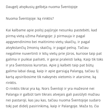
Daugelį atvykusių gelbėja nuoma Šventojoje
Nuoma Šventojoje: ką rinktis?
Kai kalbame apie poilsį pajūryje nesunku pastebėti, kad
pirmą vietą užima Palangoje: ji pirmauja ir pagal
apgyvendinimo bei maitinimo vietų skaičių, ir pagal
atvykstančių žmonių skaičių, ir pagal pelną. Tačiau
negalime nuvertinti ir kitų vietų prie jūros, kuriose taip pat
galima ir puikiai pailsėti, ir gerai praleisti laiką. Kaip tik toks
ir yra Šventosios kurortas. Apie jį kalbėti taip pat būtų
galima labai daug, kaip ir apie garsiąją Palangą, tačiau šį
kartą apsiribosime tik nakvynės vietomis ir atarsime, ką
rinktis.
O rinktis tikrai yra ką. Nors Šventoji ir yra mažesnė nei
Palanga ir galbūt tam tikrais atvejais gali pasiūlyti mažiau
nei pastaroji, kas jau kas, tačiau nuoma Šventojoje sudaro
tokį pat didelį pasirinkimą, kaip ir Palangoje. Maža to, čia