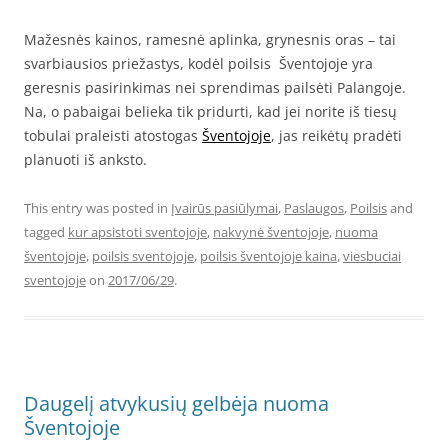
Mažesnės kainos, ramesnė aplinka, grynesnis oras – tai
svarbiausios priežastys, kodėl poilsis Šventojoje yra
geresnis pasirinkimas nei sprendimas pailsėti Palangoje.
Na, o pabaigai belieka tik pridurti, kad jei norite iš tiesų
tobulai praleisti atostogas
Šventojoje
, jas reikėtų pradėti
planuoti iš anksto.
This entry was posted in
Įvairūs pasiūlymai
,
Paslaugos
,
Poilsis
and
tagged
kur apsistoti sventojoje
,
nakvynė šventojoje
,
nuoma
šventojoje
,
poilsis sventojoje
,
poilsis šventojoje kaina
,
viesbuciai
sventojoje
on
2017/06/29
.
Daugelį atvykusių gelbėja nuoma
Šventojoje