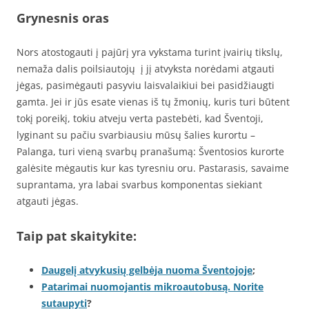
Grynesnis oras
Nors atostogauti į pajūrį yra vykstama turint įvairių tikslų,
nemaža dalis poilsiautojų į jį atvyksta norėdami atgauti
jėgas, pasimėgauti pasyviu laisvalaikiui bei pasidžiaugti
gamta. Jei ir jūs esate vienas iš tų žmonių, kuris turi būtent
tokį poreikį, tokiu atveju verta pastebėti, kad Šventoji,
lyginant su pačiu svarbiausiu mūsų šalies kurortu –
Palanga, turi vieną svarbų pranašumą: Šventosios kurorte
galėsite mėgautis kur kas tyresniu oru. Pastarasis, savaime
suprantama, yra labai svarbus komponentas siekiant
atgauti jėgas.
Taip pat skaitykite:
Daugelį atvykusių gelbėja nuoma Šventojoje
;
Patarimai nuomojantis mikroautobusą. Norite
sutaupyti
?