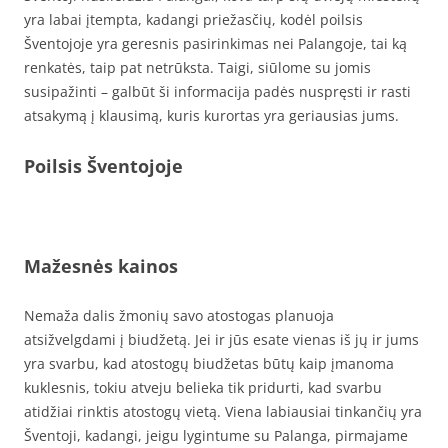
yra labai įtempta, kadangi priežasčių, kodėl poilsis
Šventojoje yra geresnis pasirinkimas nei Palangoje, tai ką
renkatės, taip pat netrūksta. Taigi, siūlome su jomis
susipažinti – galbūt ši informacija padės nuspręsti ir rasti
atsakymą į klausimą, kuris kurortas yra geriausias jums.
Poilsis Šventojoje
Mažesnės kainos
Nemaža dalis žmonių savo atostogas planuoja
atsižvelgdami į biudžetą. Jei ir jūs esate vienas iš jų ir jums
yra svarbu, kad atostogų biudžetas būtų kaip įmanoma
kuklesnis, tokiu atveju belieka tik pridurti, kad svarbu
atidžiai rinktis atostogų vietą. Viena labiausiai tinkančių yra
Šventoji, kadangi, jeigu lygintume su Palanga, pirmajame