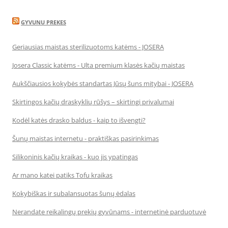
GYVUNU PREKES
Geriausias maistas sterilizuotoms katėms - JOSERA
Josera Classic katėms - Ulta premium klasės kačių maistas
Aukščiausios kokybės standartas Jūsų šuns mitybai - JOSERA
Skirtingos kačių draskyklių rūšys – skirtingi privalumai
Kodėl katės drasko baldus - kaip to išvengti?
Šunų maistas internetu - praktiškas pasirinkimas
Silikoninis kačių kraikas - kuo jis ypatingas
Ar mano katei patiks Tofu kraikas
Kokybiškas ir subalansuotas šunų ėdalas
Nerandate reikalingų prekių gyvūnams - internetinė parduotuvė