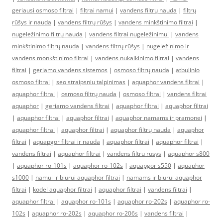
geriausi osmoso filtrai
|
filtrai namui
|
vandens filtrų nauda
|
filtrų
rūšys ir nauda
|
vandens filtrų rūšys
|
vandens minkštinimo filtrai
|
nugeležinimo filtrų nauda
|
vandens filtrai nugeležinimui
|
vandens
minkštinimo filtrų nauda
|
vandens filtrų rūšys
|
nugeležinimo ir
vandens monkštinimo filtrai
|
vandens nukalkinimo filtrai
|
vandens
filtrai
|
geriamo vandens sistemos
|
osmoso filtrų nauda
|
atbulinio
osmoso filtrai
|
seo straipsniu talpinimas
|
aquaphor vandens filtrai
|
aquaphor filtrai
|
osmoso filtrų nauda
|
osmoso filtrai
|
vandens filtrai
aquaphor
|
geriamo vandens filtrai
|
aquaphor filtrai
|
aquaphor filtrai
|
aquaphor filtrai
|
aquaphor filtrai
|
aquaphor namams ir pramonei
|
aquaphor filtrai
|
aquaphor filtrai
|
aquaphor filtrų nauda
|
aquaphor
filtrai
|
aquapgor filtrai ir nauda
|
aquaphor filtrai
|
aquaphor filtrai
|
vandens filtrai
|
aquaphor filtrai
|
vandens filtru rusys
|
aquaphor s800
|
aquaphor ro-101s
|
aquaphor ro-102s
|
aquapgor s550
|
aquaphor
s1000
|
namui ir biurui aquaphor filtrai
|
namams ir biurui aquaphor
filtrai
|
kodel aquaphor filtrai
|
aquaphor filtrai
|
vandens filtrai
|
aquaphor filtrai
|
aquaphor ro-101s
|
aquaphor ro-202s
|
aquaphor ro-
102s
|
aquaphor ro-202s
|
aquaphor ro-206s
|
vandens filtrai
|