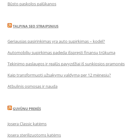
Būsto paskolos palūkanos
TALPINA SEO STRAIPSNIUS
Geriausias pasirinkimas yra auto supirkimas – kodėl?
Automobilių supirkimas padeda išspręsti finansų trūkumą
Tekinimo paslaugos ir realūs pavyzdžiai iš sunkiosios pramonės
Kaip transformuoti užsakymų valdymą per 12 mėnesių?
Atbulinis osmosas ir nauda
GUVŪNŲ PREKĖS
Josera Classic katėms
Josera sterilizuotoms katėms