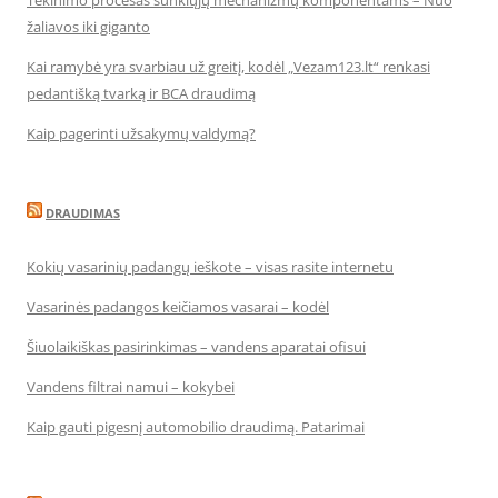
Tekinimo procesas sunkiųjų mechanizmų komponentams – Nuo
žaliavos iki giganto
Kai ramybė yra svarbiau už greitį, kodėl „Vezam123.lt“ renkasi
pedantišką tvarką ir BCA draudimą
Kaip pagerinti užsakymų valdymą?
DRAUDIMAS
Kokių vasarinių padangų ieškote – visas rasite internetu
Vasarinės padangos keičiamos vasarai – kodėl
Šiuolaikiškas pasirinkimas – vandens aparatai ofisui
Vandens filtrai namui – kokybei
Kaip gauti pigesnį automobilio draudimą. Patarimai