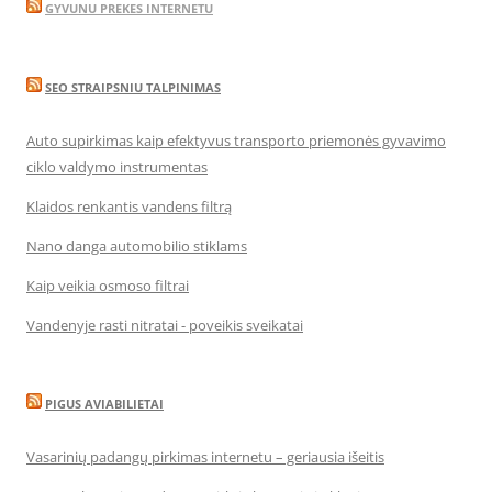
GYVUNU PREKES INTERNETU
SEO STRAIPSNIU TALPINIMAS
Auto supirkimas kaip efektyvus transporto priemonės gyvavimo
ciklo valdymo instrumentas
Klaidos renkantis vandens filtrą
Nano danga automobilio stiklams
Kaip veikia osmoso filtrai
Vandenyje rasti nitratai - poveikis sveikatai
PIGUS AVIABILIETAI
Vasarinių padangų pirkimas internetu – geriausia išeitis