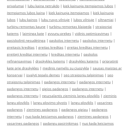
privalumai
|
lubu kaina netrukdo
|
kiek kainuoja itempiamos lubos
|
itempiamos lubos kaina
|
kiek kainuoja itempiamos
|
kiek kainuoja
lubos
|
lubu kainos
|
lubu rusys vilniuje
|
lubos vilniuje
|
siltnamiai
|
turbinu remontas kaune
|
turbinu remontas klaipeda
|
straipsniai
katems
|
laiminga kate
|
gyvunu prekes
|
vidinis optimizavimas
|
pasiskolinti nesudėtinga
|
paskolos internetu
|
paskolos internetu
|
greitasis kreditas
|
greitas kreditas
|
greitas kreditas internetu
|
greitieji kreditai internetu
|
kreditas internetu
|
paskolos
refinansavimas
|
draskykles katems
|
draskykles katems
|
pripratinti
kate prie draskykles
|
medinis namelis su ciuozykla
|
sausas maistas ar
konservai
|
isvalyti tepalo demes
|
seo straipsniu talpinimas
|
seo
straipsniu talpinimas
|
padangos internetu
|
padangos internetu
|
padangos internetu
|
pigios padangos
|
padangos internetu
|
padangos internetu
|
neuzsalantis zieminis langu ploviklis
|
zieminis
langu ploviklis
|
langu plovimo skystis
|
langu ploviklis
|
vasarines
padangos
|
ziemines padangos
|
padangos pigiau
|
padangos
internetu
|
nuo kada keiciamos padangos
|
ziemines padangos
|
vasarines padangos
|
padangu pasirinkimas
|
nuo kada keiciamos