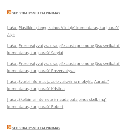
SEO STRAIPSNIU TALPINIMAS
Įrašo „Plastikinių langų kainos Vilniuje“ komentaras, kurį parašė
Algis
Įrašo „Prezervatyvai yra draugiškiausia priemonė Jūsų sveikatai“
komentaras, kurį parašė Sargiai
Įrašo „Prezervatyvai yra draugiškiausia priemonė Jūsų sveikatai“
komentaras, kurį parašė Prezervatyvai
Įrašo „Svarbi informacija apie vairavimo mokyklą Auruda“
komentaras, kurį parašė Kristina
Įrašo „Skelbimai internete ir nauda patalpinus skelbimą“
komentaras, kurį parašė Robert
SEO STRAIPSNIU TALPINIMAS