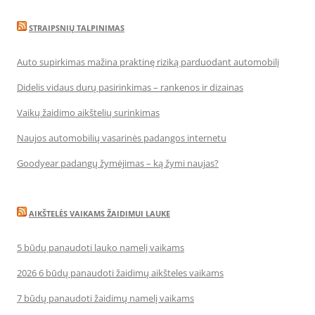
STRAIPSNIŲ TALPINIMAS
Auto supirkimas mažina praktinę riziką parduodant automobilį
Didelis vidaus durų pasirinkimas – rankenos ir dizainas
Vaikų žaidimo aikštelių surinkimas
Naujos automobilių vasarinės padangos internetu
Goodyear padangų žymėjimas – ką žymi naujas?
AIKŠTELĖS VAIKAMS ŽAIDIMUI LAUKE
5 būdų panaudoti lauko namelį vaikams
2026 6 būdų panaudoti žaidimų aikšteles vaikams
7 būdų panaudoti žaidimų namelį vaikams