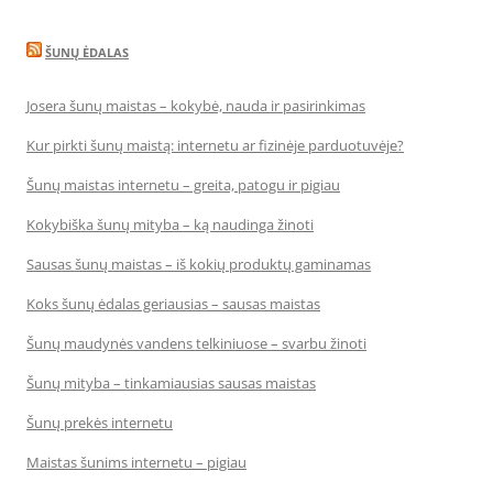
ŠUNŲ ĖDALAS
Josera šunų maistas – kokybė, nauda ir pasirinkimas
Kur pirkti šunų maistą: internetu ar fizinėje parduotuvėje?
Šunų maistas internetu – greita, patogu ir pigiau
Kokybiška šunų mityba – ką naudinga žinoti
Sausas šunų maistas – iš kokių produktų gaminamas
Koks šunų ėdalas geriausias – sausas maistas
Šunų maudynės vandens telkiniuose – svarbu žinoti
Šunų mityba – tinkamiausias sausas maistas
Šunų prekės internetu
Maistas šunims internetu – pigiau