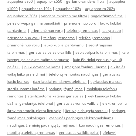
aquaphor s800
|
aquaphor s550
|
geriamo vandens filtrai
|
aquaphor
s1000
|
aquaphor ro 101s
|
aquaphor 102s
|
aquaphor ro 202s
|
aquaphor ro 206s
|
vandens minkstinimo filtrai
|
nugeležinimo filtrai
|
pelesio kvapa galima panaikinti
|
priemone nuo voru
|
lauko kubilai
pardavimui
|
priemonė nuo vorų
|
telefonų remontas
|
kas yra seo
|
priemone nuo voru
|
telefonų remontas
|
telefonų remontas
|
priemonė nuo vorų
|
lauko kubilai pardavimui
|
seo straipsniu
talpinimas
|
geriausias pelėsio valiklis
|
seo straipsniu talpinimas
|
kaip
isvengti pelesio atsiradimo namuose
|
kaip išsirinkti geriausią valiklį
pelėsiui
|
puiki dovana vaikams
|
smagiam žaidimui kieme
|
aikštelės
vaikų laiko praleidimui
|
telefonų remontas naudingas
|
geriausias
kaciu kraikas
|
dazniausiai gendantys telefonai
|
geriausias maistas
sterilizuotoms katėms
|
padangų žymėjimas
|
mobiliųjų telefonų
remontas
|
sterilizuotoms katėms geriausias
|
kiek kainuoja kubilai
|
dažnai gendantys telefonai
|
geriausias vonios valiklis
|
elektromobiliu
ikrovimo stoteliu pletra lietuvoje
|
lietuvoje daugeja stoteliu
|
padangų
žymėjimas reikalingas
|
vasarinės padangos elektromobiliams
|
naudingas žieminių padangų žymėjimas
|
kuo naudingas remontas
|
mobiliųjų telefonų remontas
|
geriausias valiklis peliui
|
efektyvi