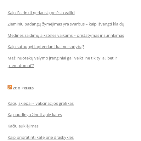
Kaip išsirinkti geriausią pelėsio valiklį
Žieminių padangų žymėjimas yra svarbus – kaip išvengti klaidų
Medinės žaidimų aikštelės vaikams – pristatymas ir surinkimas
Kaip sutaupyti aptveriant kaimo sodybą?
Maži nuotekų valymo įrenginiai gali veikti ne tik tyliai, bet ir
„nematomai‘‘?
ZOO PREKES
Kačių skiepai – vakcinacijos grafikas
Ką naudinga žinoti apie kates
Kačių auklėjimas
Kaip pripratinti katę prie draskyklės