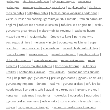
padangos
|
ziemines padangos
|
pigios padangos
|
vasarines
padangos
|
kavos aparatu atsargines dalys
|
viryklių dalys
|
skalbimo
masinu dalys
|
saldytuvu dalys
|
Kiek kainuoja vasarines padangos
|
Geriausi vasariniu padangu gamintojai 2021 metais
|
tofu su bambuko
anglimi
|
tofu zalios arbatos ekstraktu
|
tofu kraikas originalus
|
prekiu
gyvunams grazinimas
|
elektromobiliu krovimui
|
paskolos bustui
|
mazoji paskola
|
kaciu mityba
|
išmokykite katę
|
perkraustymo
paslaugos vilniuje
|
meistras vilniuje
|
odontologijos klinika
|
super
premium
|
sunu maistas
|
sunu edalas
|
valandinis darzelis vilniuje
|
josera katems
|
josera sunims
|
paskolos internetu
|
guoliai sunims
|
dubeneliai sunims
|
sunu dziovintuvai
|
konservai sunims
|
kaciu
tualetas
|
sausas maistas katems
|
konservai katems
|
silikoninis
kraikas
|
bentonitinis kraikas
|
tofu kraikas
|
sausas maistas sunims
|
info
|
kaip sutaupyti gyvunams
|
prekes gyvunams
|
gyvunu prieziura
|
gyvunu augintojams
|
šunims
|
katėms
|
gyvunu prekes
|
tofu kraiko
naudojimas
|
ar patiks tofu
|
augalinė alternatyva
|
gyvunu prekes
|
kontaktai
|
apie mus
|
naujienos
|
nuorodos
|
nuorodos
|
nuorodos
|
gyvunu prekes internetu
|
edalo itaka
|
sunu edalas ir isvaizda
|
sunu
mityba
|
kaip perkant sutaupyti
|
gyvunams parduotuve internetu
|