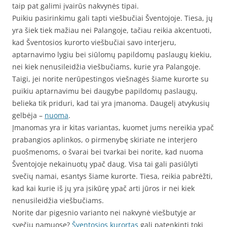
taip pat galimi įvairūs nakvynės tipai.
Puikiu pasirinkimu gali tapti viešbučiai Šventojoje. Tiesa, jų
yra šiek tiek mažiau nei Palangoje, tačiau reikia akcentuoti,
kad Šventosios kurorto viešbučiai savo interjeru,
aptarnavimo lygiu bei siūlomų papildomų paslaugų kiekiu,
nei kiek nenusileidžia viešbučiams, kurie yra Palangoje.
Taigi, jei norite nerūpestingos viešnagės šiame kurorte su
puikiu aptarnavimu bei daugybe papildomų paslaugų,
belieka tik priduri, kad tai yra įmanoma. Daugelį atvykusių
gelbėja –
nuoma
.
Įmanomas yra ir kitas variantas, kuomet jums nereikia ypač
prabangios aplinkos, o pirmenybę skiriate ne interjero
puošmenoms, o švarai bei tvarkai bei norite, kad nuoma
Šventojoje nekainuotų ypač daug. Visa tai gali pasiūlyti
svečių namai, esantys šiame kurorte. Tiesa, reikia pabrėžti,
kad kai kurie iš jų yra įsikūrę ypač arti jūros ir nei kiek
nenusileidžia viešbučiams.
Norite dar pigesnio varianto nei nakvynė viešbutyje ar
svečių namuose?
Šventosios kurortas
gali patenkinti tokį