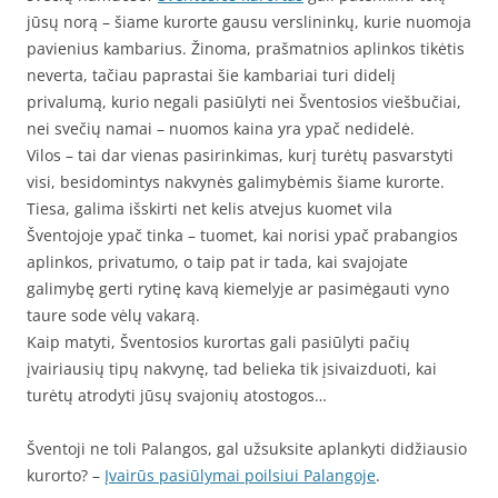
jūsų norą – šiame kurorte gausu verslininkų, kurie nuomoja
pavienius kambarius. Žinoma, prašmatnios aplinkos tikėtis
neverta, tačiau paprastai šie kambariai turi didelį
privalumą, kurio negali pasiūlyti nei Šventosios viešbučiai,
nei svečių namai – nuomos kaina yra ypač nedidelė.
Vilos – tai dar vienas pasirinkimas, kurį turėtų pasvarstyti
visi, besidomintys nakvynės galimybėmis šiame kurorte.
Tiesa, galima išskirti net kelis atvejus kuomet vila
Šventojoje ypač tinka – tuomet, kai norisi ypač prabangios
aplinkos, privatumo, o taip pat ir tada, kai svajojate
galimybę gerti rytinę kavą kiemelyje ar pasimėgauti vyno
taure sode vėlų vakarą.
Kaip matyti, Šventosios kurortas gali pasiūlyti pačių
įvairiausių tipų nakvynę, tad belieka tik įsivaizduoti, kai
turėtų atrodyti jūsų svajonių atostogos…
Šventoji ne toli Palangos, gal užsuksite aplankyti didžiausio
kurorto? –
Įvairūs pasiūlymai poilsiui Palangoje
.