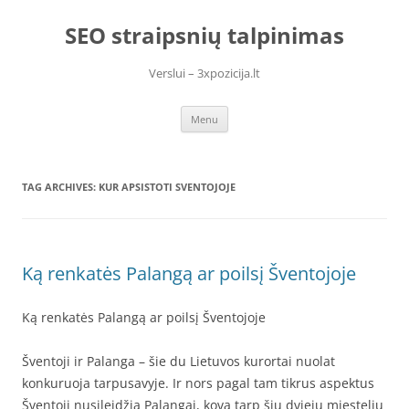
Skip
to
SEO straipsnių talpinimas
content
Verslui – 3xpozicija.lt
Menu
TAG ARCHIVES:
KUR APSISTOTI SVENTOJOJE
Ką renkatės Palangą ar poilsį Šventojoje
Ką renkatės Palangą ar poilsį Šventojoje
Šventoji ir Palanga – šie du Lietuvos kurortai nuolat
konkuruoja tarpusavyje. Ir nors pagal tam tikrus aspektus
Šventoji nusileidžia Palangai, kova tarp šių dviejų miestelių