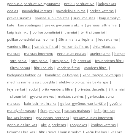
geriausia parduotuve gyvunams
|
prekiu parduotuve
|
kokybiskas
edalas
|
pavadeliai katems
|
pavadeliai sunims
|
prekes katems
|
prekes sunims
|
sausas sunu maistas
|
sunu maistas
|
kaip ismokyti
kate
|
kuo ypatingas
|
prekiu gyvunams akcija
|
geriausi siltnamiai
|
kaip issirinkti
|
polikarbonatiniai šiltnamiai
|
tvirti siltnamiai
|
polikarbonatiniai atsiliepimai
|
šiltnamiai atsiliepimai
|
led reklama
|
vandens filtrai
|
vandens filtrai
|
renkamės filtrus
|
tinkamiausias
maistas
|
maistas internetu
|
geriausias ėdalas
|
augintojams
|
blogas
|
straipsniai
|
straipsniai
|
straipsniai
|
fejerverkai
|
ieskantiems filtru
|
filtrai namui
|
filtru nauda
|
vandens filtrai
|
vandens filtrai
|
biologinės bakterijos
|
kanalizacijos kvapas
|
kanalizacijos bakterijos
|
medinis namelis su ciuozykla
|
efektyvio biologinės bakterijos
|
fejerverkai
|
sodui
|
brita vandens filtrai
|
privatus darzelis
|
šiltnamiai
|
siltnamiai
|
gyvunu prekes
|
maistas sunims
|
geriausias sunu
maistas
|
kaip issirinkti kraika
|
gelbsti gyvūnus nuo karščio
|
gyvūnų
maudynės vasarą
|
šunų mityba
|
sausas maistas
|
kačių kraikas
|
kraikas katėms
|
gyvūnams internetu
|
perkamiausios internetu
|
geriausias kraikas
|
akcija prekems
|
zooprekės
|
kraikas katems
|
tinkamas kraikas
|
filtru rusys
|
kaip ismokyti
|
kačių kraikas
|
kas yra