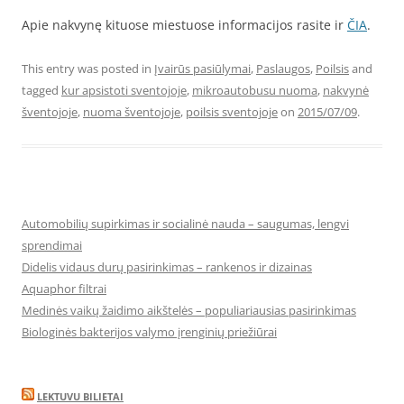
Apie nakvynę kituose miestuose informacijos rasite ir
ČIA
.
This entry was posted in
Įvairūs pasiūlymai
,
Paslaugos
,
Poilsis
and
tagged
kur apsistoti sventojoje
,
mikroautobusu nuoma
,
nakvynė
šventojoje
,
nuoma šventojoje
,
poilsis sventojoje
on
2015/07/09
.
Automobilių supirkimas ir socialinė nauda – saugumas, lengvi
sprendimai
Didelis vidaus durų pasirinkimas – rankenos ir dizainas
Aquaphor filtrai
Medinės vaikų žaidimo aikštelės – populiariausias pasirinkimas
Biologinės bakterijos valymo įrenginių priežiūrai
LEKTUVU BILIETAI