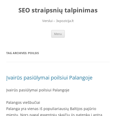
Skip
to
SEO straipsnių talpinimas
content
Verslui – 3xpozicija.lt
Menu
TAG ARCHIVES:
POILSIS
Įvairūs pasiūlymai poilsiui Palangoje
Įvairūs pasiūlymai poilsiui Palangoje
Palangos viešbučiai
Palanga yra vienas iš populiariausių Baltijos pajūrio
miestų. Nors pagal gyventojų skaičių jis patenka į antrą