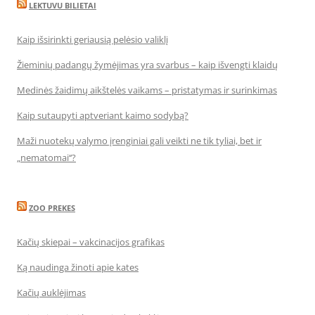
LEKTUVU BILIETAI
Kaip išsirinkti geriausią pelėsio valiklį
Žieminių padangų žymėjimas yra svarbus – kaip išvengti klaidų
Medinės žaidimų aikštelės vaikams – pristatymas ir surinkimas
Kaip sutaupyti aptveriant kaimo sodybą?
Maži nuotekų valymo įrenginiai gali veikti ne tik tyliai, bet ir
„nematomai‘‘?
ZOO PREKES
Kačių skiepai – vakcinacijos grafikas
Ką naudinga žinoti apie kates
Kačių auklėjimas