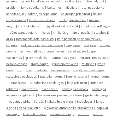
valymui
|
gelinis kanalizacijos vamzdziu valiklis
|
vamzdziu valymui
|
probleminiams septikams
|
bakterijos maišeliais
|
retai naudojamai
kanalizacijai
|
bakterijos septikams
|
bakterijos priežiūrai
|
kokias
cerpes rinktis
|
keramines cerpes
|
malkų pardavimas
|
malkos
|
anglis
|
ko tikisi klientai
|
dujų silikatiniai blokeliai
|
šiltinimo medžiagos
|
idėjos panaudojant trinkeles
|
trinkelės grindiniui puošia
|
statybos iš
arko
|
informacija apie paslaugą
|
kaip paruosti pagrinda trinkeliu
klojimui
|
kiek kainuoja pastoliu nuoma
|
naujienos
|
statybos
|
įrangos
nuoma
|
pamatu liejimas
|
stato namus
|
kanalizacijos kvapo
naikinimas
|
griovimo darbai
|
samotines plytos
|
keramikines cerpes
|
betono cerpes
|
stogo danga
|
grindinio trinkeles
|
multipor
|
ytong
|
haus
|
fibo
|
arko
|
blokeliai
|
akmens vata
|
statybines medziagos
|
statybinės paslaugos
|
pastoliu nuoma
|
įrankių nuoma
|
kranu nuoma
|
kietas kuras
|
buhalterines paslaugos
|
kaip prižiūrėti
|
indaploviu
tabletes
|
bio enzimai
|
bio enzimai
|
bakterijos starwax
|
bakterijos
valymo įrenginiams
|
buhalterines paslaugos kaune
|
geriausia danga
|
naudinga pirkti
|
čerpės
|
taksi vilniuje pigus
|
indaploves
|
langu
skystis
|
veza i vokietija
|
pigiausias automobilio draudimas
|
populiari
paslauga
|
kaip sutrumpinti
|
iššūkiai kelionėje
|
vežame
|
vežami