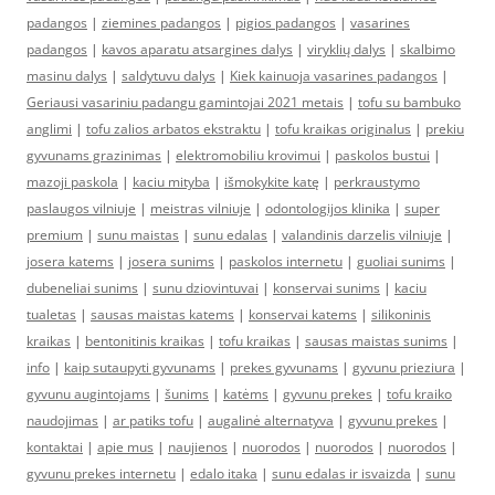
padangos
|
ziemines padangos
|
pigios padangos
|
vasarines
padangos
|
kavos aparatu atsargines dalys
|
viryklių dalys
|
skalbimo
masinu dalys
|
saldytuvu dalys
|
Kiek kainuoja vasarines padangos
|
Geriausi vasariniu padangu gamintojai 2021 metais
|
tofu su bambuko
anglimi
|
tofu zalios arbatos ekstraktu
|
tofu kraikas originalus
|
prekiu
gyvunams grazinimas
|
elektromobiliu krovimui
|
paskolos bustui
|
mazoji paskola
|
kaciu mityba
|
išmokykite katę
|
perkraustymo
paslaugos vilniuje
|
meistras vilniuje
|
odontologijos klinika
|
super
premium
|
sunu maistas
|
sunu edalas
|
valandinis darzelis vilniuje
|
josera katems
|
josera sunims
|
paskolos internetu
|
guoliai sunims
|
dubeneliai sunims
|
sunu dziovintuvai
|
konservai sunims
|
kaciu
tualetas
|
sausas maistas katems
|
konservai katems
|
silikoninis
kraikas
|
bentonitinis kraikas
|
tofu kraikas
|
sausas maistas sunims
|
info
|
kaip sutaupyti gyvunams
|
prekes gyvunams
|
gyvunu prieziura
|
gyvunu augintojams
|
šunims
|
katėms
|
gyvunu prekes
|
tofu kraiko
naudojimas
|
ar patiks tofu
|
augalinė alternatyva
|
gyvunu prekes
|
kontaktai
|
apie mus
|
naujienos
|
nuorodos
|
nuorodos
|
nuorodos
|
gyvunu prekes internetu
|
edalo itaka
|
sunu edalas ir isvaizda
|
sunu