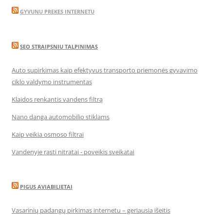
GYVUNU PREKES INTERNETU
SEO STRAIPSNIU TALPINIMAS
Auto supirkimas kaip efektyvus transporto priemonės gyvavimo
ciklo valdymo instrumentas
Klaidos renkantis vandens filtrą
Nano danga automobilio stiklams
Kaip veikia osmoso filtrai
Vandenyje rasti nitratai - poveikis sveikatai
PIGUS AVIABILIETAI
Vasarinių padangų pirkimas internetu – geriausia išeitis