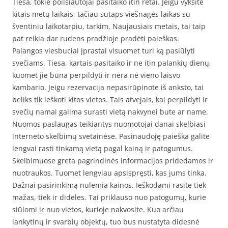
Tiesa, tokie poilsiautojai pasitaiko itin retai. Jeigu vyksite
kitais metų laikais, tačiau sutaps viešnagės laikas su
šventiniu laikotarpiu, tarkim, Naujausiais metais, tai taip
pat reikia dar rudens pradžioje pradėti paieškas.
Palangos viesbuciai įprastai visuomet turi ką pasiūlyti
svečiams. Tiesa, kartais pasitaiko ir ne itin palankių dienų,
kuomet jie būna perpildyti ir nėra nė vieno laisvo
kambario. Jeigu rezervacija nepasirūpinote iš anksto, tai
beliks tik ieškoti kitos vietos. Tais atvejais, kai perpildyti ir
svečių namai galima surasti vietą nakvynei bute ar name.
Nuomos paslaugas teikiantys nuomotojai danai skelbiasi
interneto skelbimų svetainėse. Pasinaudoję paieška galite
lengvai rasti tinkamą vietą pagal kainą ir patogumus.
Skelbimuose greta pagrindinės informacijos pridedamos ir
nuotraukos. Tuomet lengviau apsispręsti, kas jums tinka.
Dažnai pasirinkimą nulemia kainos. Ieškodami rasite tiek
mažas, tiek ir dideles. Tai priklauso nuo patogumų, kurie
siūlomi ir nuo vietos, kurioje nakvosite. Kuo arčiau
lankytinų ir svarbių objektų, tuo bus nustatyta didesnė