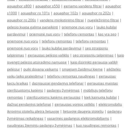
aquaphor s800
|
aquaphor s550
|
geriamo vandens filtrai
|
aquaphor
s1000
|
aquaphor ro 101s
|
aquaphor 102s
|
aquaphor ro 202s
|
aquaphor ro 206s
|
vandens minkstinimo filtrai
|
nugeležinimo filtrai
|
pelesio kvapa galima panaikinti
|
priemone nuo voru
|
lauko kubilai
pardavimui
|
priemonė nuo vorų
|
telefonų remontas
|
kas yra seo
|
priemone nuo voru
|
telefonų remontas
|
telefonų remontas
|
priemonė nuo vorų
|
lauko kubilai pardavimui
|
seo straipsniu
talpinimas
|
geriausias pelėsio valiklis
|
seo straipsniu talpinimas
|
kaip
isvengti pelesio atsiradimo namuose
|
kaip išsirinkti geriausią valiklį
pelėsiui
|
puiki dovana vaikams
|
smagiam žaidimui kieme
|
aikštelės
vaikų laiko praleidimui
|
telefonų remontas naudingas
|
geriausias
kaciu kraikas
|
dazniausiai gendantys telefonai
|
geriausias maistas
sterilizuotoms katėms
|
padangų žymėjimas
|
mobiliųjų telefonų
remontas
|
sterilizuotoms katėms geriausias
|
kiek kainuoja kubilai
|
dažnai gendantys telefonai
|
geriausias vonios valiklis
|
elektromobiliu
ikrovimo stoteliu pletra lietuvoje
|
lietuvoje daugeja stoteliu
|
padangų
žymėjimas reikalingas
|
vasarinės padangos elektromobiliams
|
naudingas žieminių padangų žymėjimas
|
kuo naudingas remontas
|