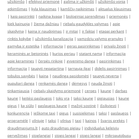
užsikimšo
|
efektyvi priemonė
|
galima ir užkimšti
|
užsikimšo vonia
|
atkimšimas
|
kyla klausimas
|
kamščių naikinimas
|
aktualus klausimas
|
kaip pasirinkti
|
naikina kvapą
|
biologiniai sprendimas
|
priemonės
|
kiek kainuoja
|
žiemą dažniau
|
riebalu gaudykles valymas
|
apie
skaidymą
|
kaina ir naudojimas
|
ir mitai
|
ir faktai
|
etapai perkant
|
rinktis kokybę
|
užsikimšo kanalizacija
|
vamzdziu valymo granules
|
gamyba ir estetika
|
informacija
|
geras pasirinkimas
|
privalo žinoti
|
keraminės ar betoninės
|
kurios geriau
|
statant namą
|
informacija
apie keramines
|
čerpės rinkoje
|
gyvenimo danga
|
pasirinkimas
|
informacija
|
taupyti nepatartina
|
tarnauja ilgai
|
didelis pasirinimas
|
tobulos savybės
|
kaina
|
naudinga pasidomėti
|
taupyti neverta
|
pupuliari danga
|
renkamės dangą
|
dėmesys
|
nauda žinoti
|
tinkamiausia
|
riebalų skaidymo priemonė
|
cerpes
|
kaune
|
darbas
kaune
|
keitėsi paslaugos
|
toks yra
|
taksi kaune
|
pigiausias
|
kaune
pigus
|
ką siūlo
|
paslaugos kaune
|
mažoji sostinė
|
išsikviesti
|
konkurencija
|
ieškome taxi
|
pigus
|
susisiekimas
|
taksi
|
paslaugos
|
programėlė
|
vilniuje
|
taksi
|
vilnius
|
taxi
|
kainos
|
švaros prekės
|
draudimasjums.lt
|
auto draudimas pigiau
|
individualus keleivių
pervežimas
|
stoglangiai
|
stogo langai
|
stogo langai
|
mikroautobusu