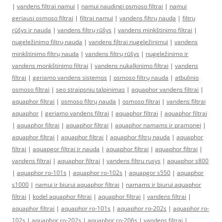
|
vandens filtrai namui
|
namui naudingi osmoso filtrai
|
namui
geriausi osmoso filtrai
|
filtrai namui
|
vandens filtrų nauda
|
filtrų
rūšys ir nauda
|
vandens filtrų rūšys
|
vandens minkštinimo filtrai
|
nugeležinimo filtrų nauda
|
vandens filtrai nugeležinimui
|
vandens
minkštinimo filtrų nauda
|
vandens filtrų rūšys
|
nugeležinimo ir
vandens monkštinimo filtrai
|
vandens nukalkinimo filtrai
|
vandens
filtrai
|
geriamo vandens sistemos
|
osmoso filtrų nauda
|
atbulinio
osmoso filtrai
|
seo straipsniu talpinimas
|
aquaphor vandens filtrai
|
aquaphor filtrai
|
osmoso filtrų nauda
|
osmoso filtrai
|
vandens filtrai
aquaphor
|
geriamo vandens filtrai
|
aquaphor filtrai
|
aquaphor filtrai
|
aquaphor filtrai
|
aquaphor filtrai
|
aquaphor namams ir pramonei
|
aquaphor filtrai
|
aquaphor filtrai
|
aquaphor filtrų nauda
|
aquaphor
filtrai
|
aquapgor filtrai ir nauda
|
aquaphor filtrai
|
aquaphor filtrai
|
vandens filtrai
|
aquaphor filtrai
|
vandens filtru rusys
|
aquaphor s800
|
aquaphor ro-101s
|
aquaphor ro-102s
|
aquapgor s550
|
aquaphor
s1000
|
namui ir biurui aquaphor filtrai
|
namams ir biurui aquaphor
filtrai
|
kodel aquaphor filtrai
|
aquaphor filtrai
|
vandens filtrai
|
aquaphor filtrai
|
aquaphor ro-101s
|
aquaphor ro-202s
|
aquaphor ro-
102s
|
aquaphor ro-202s
|
aquaphor ro-206s
|
vandens filtrai
|