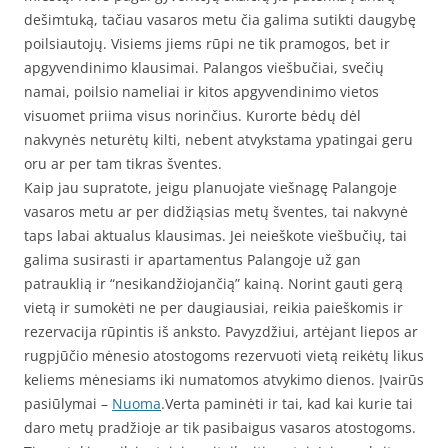
dešimtuką, tačiau vasaros metu čia galima sutikti daugybę
poilsiautojų. Visiems jiems rūpi ne tik pramogos, bet ir
apgyvendinimo klausimai. Palangos viešbučiai, svečių
namai, poilsio nameliai ir kitos apgyvendinimo vietos
visuomet priima visus norinčius. Kurorte bėdų dėl
nakvynės neturėtų kilti, nebent atvykstama ypatingai geru
oru ar per tam tikras šventes.
Kaip jau supratote, jeigu planuojate viešnagę Palangoje
vasaros metu ar per didžiąsias metų šventes, tai nakvynė
taps labai aktualus klausimas. Jei neieškote viešbučių, tai
galima susirasti ir apartamentus Palangoje už gan
patrauklią ir “nesikandžiojančią” kainą. Norint gauti gerą
vietą ir sumokėti ne per daugiausiai, reikia paieškomis ir
rezervacija rūpintis iš anksto. Pavyzdžiui, artėjant liepos ar
rugpjūčio mėnesio atostogoms rezervuoti vietą reikėtų likus
keliems mėnesiams iki numatomos atvykimo dienos. Įvairūs
pasiūlymai –
Nuoma
.Verta paminėti ir tai, kad kai kurie tai
daro metų pradžioje ar tik pasibaigus vasaros atostogoms.