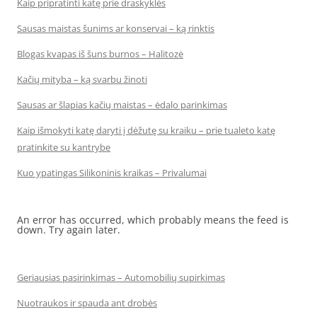
Kaip pripratinti katę prie draskyklės
Sausas maistas šunims ar konservai – ką rinktis
Blogas kvapas iš šuns burnos – Halitozė
Kačių mityba – ką svarbu žinoti
Sausas ar šlapias kačių maistas – ėdalo parinkimas
Kaip išmokyti katę daryti į dėžutę su kraiku – prie tualeto katę
pratinkite su kantrybe
Kuo ypatingas Silikoninis kraikas – Privalumai
An error has occurred, which probably means the feed is
down. Try again later.
Geriausias pasirinkimas – Automobilių supirkimas
Nuotraukos ir spauda ant drobės