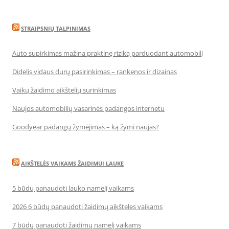
STRAIPSNIŲ TALPINIMAS
Auto supirkimas mažina praktinę riziką parduodant automobilį
Didelis vidaus durų pasirinkimas – rankenos ir dizainas
Vaikų žaidimo aikštelių surinkimas
Naujos automobilių vasarinės padangos internetu
Goodyear padangų žymėjimas – ką žymi naujas?
AIKŠTELĖS VAIKAMS ŽAIDIMUI LAUKE
5 būdų panaudoti lauko namelį vaikams
2026 6 būdų panaudoti žaidimų aikšteles vaikams
7 būdų panaudoti žaidimų namelį vaikams