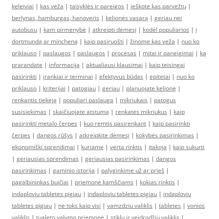
keleiviai
|
kas veža
|
taisyklės ir pareigos
|
ieškote kas parvežtų
|
berlynas, hamburgas, hanoveris
|
kelionės vasarą
|
geriau nei
autobusu
|
kam pirmenybė
|
atkreipti dėmesį
|
kodėl populiarios
|
į
dortmundą ar mincheną
|
kaip pasiruošti
|
žinome kas veža
|
nuo ko
priklauso
|
paslaugos
|
paslaugos
|
procesas
|
mitai ir paneigimai
|
ką
prarandate
|
informacija
|
aktualiausi klausimai
|
kaip teisingai
pasirinkti
|
įrankiai ir terminai
|
efektyvus būdas
|
epitetai
|
nuo ko
priklauso
|
kriterijai
|
patogiau
|
geriau
|
planuojate kelionę
|
renkantis tiekėją
|
populiari paslauga
|
mikriukais
|
patogus
susisiekimas
|
skaičiuojate atstumą
|
renkatės mikriukus
|
kaip
pasirinkti metalo čerpes
|
kuo remtis pasirenkant
|
kaip pasirinkti
čerpes
|
dangos rūšys
|
atkreipkite dėmesį
|
kokybės pasirinkimas
|
ekonomiški sprendimai
|
kuriame
|
verta rinktis
|
įtakoja
|
kaip sukurti
|
geriausias sprendimas
|
geriausias pasirinkimas
|
dangos
pasirinkimas
|
gaminio istorija
|
palyginkime už ar prieš
|
pagalbininkas buičiai
|
priemonė kamščiams
|
kokias rinktis
|
indaploviu tabletes pigiau
|
indaploviu tabletes pigiau
|
indaploviu
tabletes pigiau
|
ne toks kaip visi
|
vamzdziu valiklis
|
tabletes
|
vonios
valiklis
|
tualeto valymo priemonė
|
stiklų ir veidrodžių valiklis
|