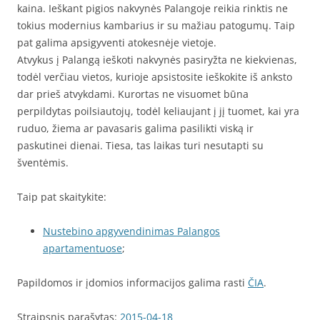
kaina. Ieškant pigios nakvynės Palangoje reikia rinktis ne
tokius modernius kambarius ir su mažiau patogumų. Taip
pat galima apsigyventi atokesnėje vietoje.
Atvykus į Palangą ieškoti nakvynės pasiryžta ne kiekvienas,
todėl verčiau vietos, kurioje apsistosite ieškokite iš anksto
dar prieš atvykdami. Kurortas ne visuomet būna
perpildytas poilsiautojų, todėl keliaujant į jį tuomet, kai yra
ruduo, žiema ar pavasaris galima pasilikti viską ir
paskutinei dienai. Tiesa, tas laikas turi nesutapti su
šventėmis.
Taip pat skaitykite:
Nustebino apgyvendinimas Palangos
apartamentuose
;
Papildomos ir įdomios informacijos galima rasti
ČIA
.
Straipsnis parašytas:
2015-04-18