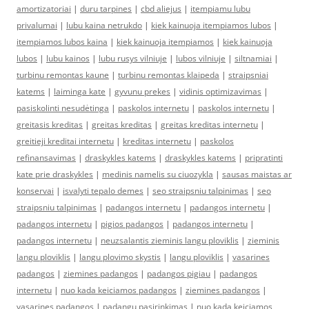
amortizatoriai
|
duru tarpines
|
cbd aliejus
|
itempiamu lubu
privalumai
|
lubu kaina netrukdo
|
kiek kainuoja itempiamos lubos
|
itempiamos lubos kaina
|
kiek kainuoja itempiamos
|
kiek kainuoja
lubos
|
lubu kainos
|
lubu rusys vilniuje
|
lubos vilniuje
|
siltnamiai
|
turbinu remontas kaune
|
turbinu remontas klaipeda
|
straipsniai
katems
|
laiminga kate
|
gyvunu prekes
|
vidinis optimizavimas
|
pasiskolinti nesudėtinga
|
paskolos internetu
|
paskolos internetu
|
greitasis kreditas
|
greitas kreditas
|
greitas kreditas internetu
|
greitieji kreditai internetu
|
kreditas internetu
|
paskolos
refinansavimas
|
draskykles katems
|
draskykles katems
|
pripratinti
kate prie draskykles
|
medinis namelis su ciuozykla
|
sausas maistas ar
konservai
|
isvalyti tepalo demes
|
seo straipsniu talpinimas
|
seo
straipsniu talpinimas
|
padangos internetu
|
padangos internetu
|
padangos internetu
|
pigios padangos
|
padangos internetu
|
padangos internetu
|
neuzsalantis zieminis langu ploviklis
|
zieminis
langu ploviklis
|
langu plovimo skystis
|
langu ploviklis
|
vasarines
padangos
|
ziemines padangos
|
padangos pigiau
|
padangos
internetu
|
nuo kada keiciamos padangos
|
ziemines padangos
|
vasarines padangos
|
padangu pasirinkimas
|
nuo kada keiciamos