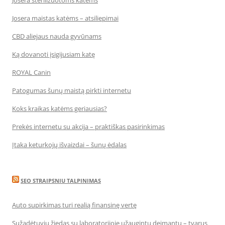
Josera sterilizuotoms katėms
Josera maistas katėms – atsiliepimai
CBD aliejaus nauda gyvūnams
Ką dovanoti įsigijusiam katę
ROYAL Canin
Patogumas šunų maistą pirkti internetu
Koks kraikas katėms geriausias?
Prekės internetu su akcija – praktiškas pasirinkimas
Įtaka keturkojų išvaizdai – šunų ėdalas
SEO STRAIPSNIU TALPINIMAS
Auto supirkimas turi realią finansinę vertę
Sužadėtuvių žiedas su laboratorijoje užaugintu deimantu – tvarus