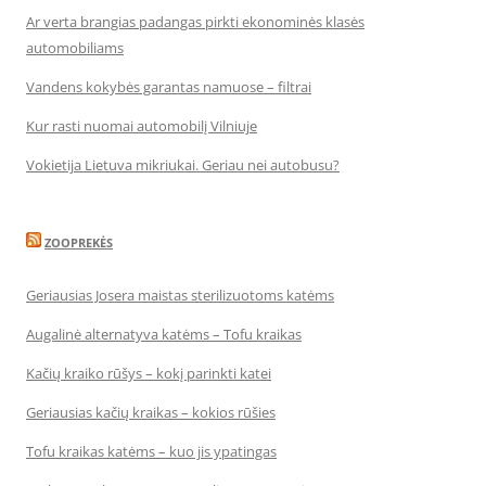
Ar verta brangias padangas pirkti ekonominės klasės
automobiliams
Vandens kokybės garantas namuose – filtrai
Kur rasti nuomai automobilį Vilniuje
Vokietija Lietuva mikriukai. Geriau nei autobusu?
ZOOPREKĖS
Geriausias Josera maistas sterilizuotoms katėms
Augalinė alternatyva katėms – Tofu kraikas
Kačių kraiko rūšys – kokį parinkti katei
Geriausias kačių kraikas – kokios rūšies
Tofu kraikas katėms – kuo jis ypatingas