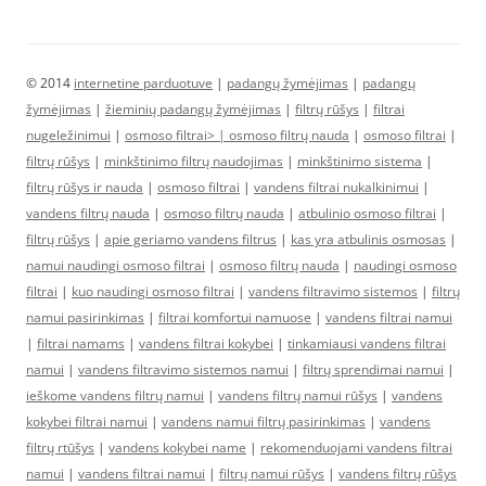
© 2014
internetine parduotuve
|
padangų žymėjimas
|
padangų
žymėjimas
|
žieminių padangų žymėjimas
|
filtrų rūšys
|
filtrai
nugeležinimui
|
osmoso filtrai> |
osmoso filtrų nauda
|
osmoso filtrai
|
filtrų rūšys
|
minkštinimo filtrų naudojimas
|
minkštinimo sistema
|
filtrų rūšys ir nauda
|
osmoso filtrai
|
vandens filtrai nukalkinimui
|
vandens filtrų nauda
|
osmoso filtrų nauda
|
atbulinio osmoso filtrai
|
filtrų rūšys
|
apie geriamo vandens filtrus
|
kas yra atbulinis osmosas
|
namui naudingi osmoso filtrai
|
osmoso filtrų nauda
|
naudingi osmoso
filtrai
|
kuo naudingi osmoso filtrai
|
vandens filtravimo sistemos
|
filtrų
namui pasirinkimas
|
filtrai komfortui namuose
|
vandens filtrai namui
|
filtrai namams
|
vandens filtrai kokybei
|
tinkamiausi vandens filtrai
namui
|
vandens filtravimo sistemos namui
|
filtrų sprendimai namui
|
ieškome vandens filtrų namui
|
vandens filtrų namui rūšys
|
vandens
kokybei filtrai namui
|
vandens namui filtrų pasirinkimas
|
vandens
filtrų rtūšys
|
vandens kokybei name
|
rekomenduojami vandens filtrai
namui
|
vandens filtrai namui
|
filtrų namui rūšys
|
vandens filtrų rūšys