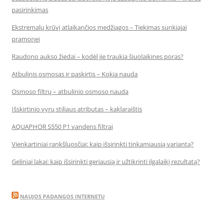
pasirinkimas
Ekstremalų krūvį atlaikančios medžiagos – Tiekimas sunkiajai
pramonei
Raudono aukso žiedai – kodėl jie traukia šiuolaikines poras?
Atbulinis osmosas ir paskirtis – Kokia nauda
Osmoso filtrų – atbulinio osmoso nauda
Išskirtinio vyrų stiliaus atributas – kaklaraištis
AQUAPHOR S550 P1 vandens filtrai
Vienkartiniai rankšluosčiai: kaip išsirinkti tinkamiausią variantą?
Geliniai lakai: kaip išsirinkti geriausią ir užtikrinti ilgalaikį rezultatą?
NAUJOS PADANGOS INTERNETU