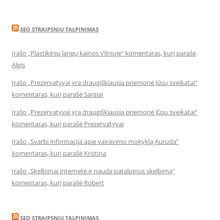
SEO STRAIPSNIU TALPINIMAS
Įrašo „Plastikinių langų kainos Vilniuje“ komentaras, kurį parašė
Algis
Įrašo „Prezervatyvai yra draugiškiausia priemonė Jūsų sveikatai“
komentaras, kurį parašė Sargiai
Įrašo „Prezervatyvai yra draugiškiausia priemonė Jūsų sveikatai“
komentaras, kurį parašė Prezervatyvai
Įrašo „Svarbi informacija apie vairavimo mokyklą Auruda“
komentaras, kurį parašė Kristina
Įrašo „Skelbimai internete ir nauda patalpinus skelbimą“
komentaras, kurį parašė Robert
SEO STRAIPSNIU TALPINIMAS