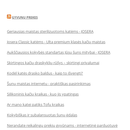
GYVUNU PREKES
Geriausias maistas sterilizuotoms katėms - JOSERA
Josera Classic katėms - Ulta premium klasės kačių maistas
Aukščiausios kokybės standartas Jūsų šuns mitybai - JOSERA
Skirtingos kačių draskyklių rūšys – skirtingi privalumai
Kodėl katės drasko baldus - kaip to išvengti?
Šunų maistas internetu - praktiškas pasirinkimas
Silikoninis kačių kraikas - kuo jis ypatingas
Ar mano katei patiks Tofu kraikas
Kokybiškas ir subalansuotas šunų ėdalas
Nerandate reikalingų prekių gyvūnams - internetinė parduotuvė