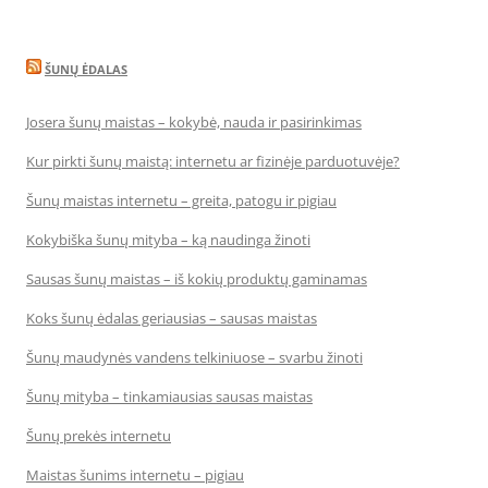
ŠUNŲ ĖDALAS
Josera šunų maistas – kokybė, nauda ir pasirinkimas
Kur pirkti šunų maistą: internetu ar fizinėje parduotuvėje?
Šunų maistas internetu – greita, patogu ir pigiau
Kokybiška šunų mityba – ką naudinga žinoti
Sausas šunų maistas – iš kokių produktų gaminamas
Koks šunų ėdalas geriausias – sausas maistas
Šunų maudynės vandens telkiniuose – svarbu žinoti
Šunų mityba – tinkamiausias sausas maistas
Šunų prekės internetu
Maistas šunims internetu – pigiau