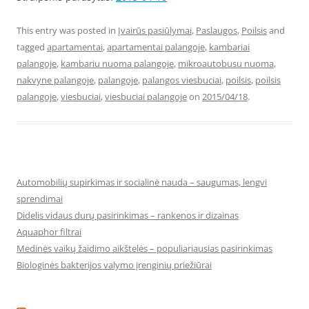
This entry was posted in
Įvairūs pasiūlymai
,
Paslaugos
,
Poilsis
and
tagged
apartamentai
,
apartamentai palangoje
,
kambariai
palangoje
,
kambariu nuoma palangoje
,
mikroautobusu nuoma
,
nakvyne palangoje
,
palangoje
,
palangos viesbuciai
,
poilsis
,
poilsis
palangoje
,
viesbuciai
,
viesbuciai palangoje
on
2015/04/18
.
Automobilių supirkimas ir socialinė nauda – saugumas, lengvi
sprendimai
Didelis vidaus durų pasirinkimas – rankenos ir dizainas
Aquaphor filtrai
Medinės vaikų žaidimo aikštelės – populiariausias pasirinkimas
Biologinės bakterijos valymo įrenginių priežiūrai