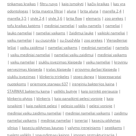
tinkamas kraikas
|
filtru rusys
|
kaip ismokyti
|
kačių kraikas
|
kas yra
odontologas
|
brita maxtra filtrai
|
aluna
|
brita aluna
|
marella 2,4
|
marella 3,5
|
style 2,4
|
style 3,6
|
brita flow
|
elemaris
|
zoo prekes
|
tofu kraikas katėms
|
mediniai nameliai
|
vaikų namelis
|
nameliai
|
lauko nameliai
|
nameliai vaikams
|
žaidimui lauke
|
vaikiski nameliai
|
vaiku nameliai
|
su ciuozykla
|
su čiuožykla
|
zoo prekes
|
Vienadieniai
lęšiai
|
vaiku zaidimui
|
nameliai vaikams
|
mediniai nameliai
|
namelis
|
vaiku mediniai nameliai
|
nameliai vaiku zaidimui
|
mediniai vaikams
|
vaiku nameliai
|
siukliu isvezimas klaipeda
|
vaiku nameliai
|
kroviniu
pervezimas klaipeda
|
tralas klaipeda
|
griovimo darbai klaipeda
|
siukliu isvezimas
|
klinkerio trinkeles
|
stogo danga
|
biopreparatai
nuotekoms
|
priemone starwax 637
|
irenginiu bakterijos kaina
|
STARWAX bakteriju kaina
|
valiklis buityje
|
kaip isirinkti geriausia
|
klinkerio plytos
|
klinkeris
|
kaip panaikinti pelesi vonioje
|
kaip
isnaikinti
|
kaip naikinti pelesi
|
pelesio valiklis
|
pelesi vonioje
|
mediniai vaiku zaidimu nameliai
|
mediniai nameliai vaikams
|
zaidimu
nameliai vaikams
|
mediniai nameliai
|
toneriai
|
kaseciu pildymas
vilnius
|
kaseciu pildymas kaunas
|
valymo įrenginiams
|
septikams
|
tualeto valiklis
|
spausdintuvu kainos
|
imones restrukturizacija
|