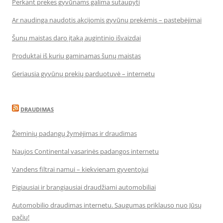
Perkant prekes gyvūnams galima sutaupyti
Ar naudinga naudotis akcijomis gyvūnų prekėmis – pastebėjimai
Šunų maistas daro įtaką augintinio išvaizdai
Produktai iš kurių gaminamas šunų maistas
Geriausia gyvūnų prekių parduotuvė – internetu
DRAUDIMAS
Žieminių padangų žymėjimas ir draudimas
Naujos Continental vasarinės padangos internetu
Vandens filtrai namui – kiekvienam gyventojui
Pigiausiai ir brangiausiai draudžiami automobiliai
Automobilio draudimas internetu. Saugumas priklauso nuo Jūsų
pačių!