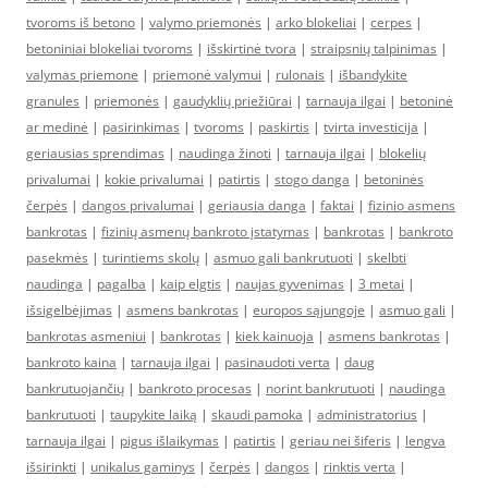
tvoroms iš betono
|
valymo priemonės
|
arko blokeliai
|
cerpes
|
betoniniai blokeliai tvoroms
|
išskirtinė tvora
|
straipsnių talpinimas
|
valymas priemone
|
priemonė valymui
|
rulonais
|
išbandykite
granules
|
priemonės
|
gaudyklių priežiūrai
|
tarnauja ilgai
|
betoninė
ar medinė
|
pasirinkimas
|
tvoroms
|
paskirtis
|
tvirta investicija
|
geriausias sprendimas
|
naudinga žinoti
|
tarnauja ilgai
|
blokelių
privalumai
|
kokie privalumai
|
patirtis
|
stogo danga
|
betoninės
čerpės
|
dangos privalumai
|
geriausia danga
|
faktai
|
fizinio asmens
bankrotas
|
fizinių asmenų bankroto įstatymas
|
bankrotas
|
bankroto
pasekmės
|
turintiems skolų
|
asmuo gali bankrutuoti
|
skelbti
naudinga
|
pagalba
|
kaip elgtis
|
naujas gyvenimas
|
3 metai
|
išsigelbėjimas
|
asmens bankrotas
|
europos sąjungoje
|
asmuo gali
|
bankrotas asmeniui
|
bankrotas
|
kiek kainuoja
|
asmens bankrotas
|
bankroto kaina
|
tarnauja ilgai
|
pasinaudoti verta
|
daug
bankrutuojančių
|
bankroto procesas
|
norint bankrutuoti
|
naudinga
bankrutuoti
|
taupykite laiką
|
skaudi pamoka
|
administratorius
|
tarnauja ilgai
|
pigus išlaikymas
|
patirtis
|
geriau nei šiferis
|
lengva
išsirinkti
|
unikalus gaminys
|
čerpės
|
dangos
|
rinktis verta
|