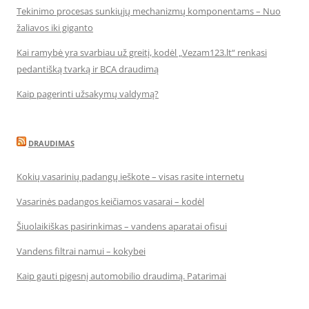
Tekinimo procesas sunkiųjų mechanizmų komponentams – Nuo
žaliavos iki giganto
Kai ramybė yra svarbiau už greitį, kodėl „Vezam123.lt“ renkasi
pedantišką tvarką ir BCA draudimą
Kaip pagerinti užsakymų valdymą?
DRAUDIMAS
Kokių vasarinių padangų ieškote – visas rasite internetu
Vasarinės padangos keičiamos vasarai – kodėl
Šiuolaikiškas pasirinkimas – vandens aparatai ofisui
Vandens filtrai namui – kokybei
Kaip gauti pigesnį automobilio draudimą. Patarimai