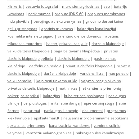
klinkeris
|
vestuviu fotografai
|
muro sienu griovimas
|
seo
|
bateriju
ikrovimas
|
patikimumas
|
orapute JDK S 60
|
oraputes membranos
|
indu ploviklis
|
pavojingu atlieku tvarkymas
|
griovimo darbai kaina
|
geliu pristatymas
|
apatinis trikotazas
|
bakterijos kanalizacijai
|
kosmetika internetu pigiau
|
valentino dienos dovanos
|
apatinis
trikotazas moterims
|
bakterijoskanalizacijai.lt
|
darzelis klaipedoje
|
vaiku darzelis klaipedoje
|
pagalba tėvams klaipėdoje
|
privatus
darželis klaipėdoje gelbėja
|
darželis klaipėdoje
|
pasirinkimas
klaipėdoje
|
darželis klaipėdoje
|
privatus darželis klaipėdoje
|
privatus
darželis klaipėdoje
|
darželis klaipėdoje
|
vandens filtrai
|
nuo pelesio
|
vaiku nameliai
|
kaip rasti tinkama aukle
|
valymo irenginiai kaina
|
privatus darzelis klaipedoje
|
matininkas
|
ieškantiems priemonių
|
bakterijos septikui
|
bakterijos
|
buhalterines paslaugos
|
paslaugos
vilniuje
|
cerpiu stogas
|
mitai apie dangą
|
apie čerpinį stogą
|
apie
čerpes
|
patarimai
|
paslaugos Lietuvoje
|
dokumentai
|
programos
|
kiek kainuoja
|
apskaitaman.lt
|
naujiems ir probleminiams septikams
|
geriausios priemones
|
kanalizaciniai vandenys
|
vandens suliniu
valymas
|
vamzdziu valymo granules
|
mikrogranules kanalizacijos