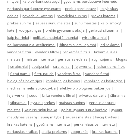
mityba
|
kaip perkant sutaupyti
|
gyvunams parduotuve internetu
|
geriausia parduotuve gyvunams
|
prekiu parduotuve
|
kokybiskas
edalas
|
pavadeliai katems
|
pavadeliai sunims
|
prekes katems
|
prekes sunims
|
sausas sunu maistas
|
sunu maistas
|
kaip ismokyti
kate
|
kuo ypatingas
|
prekiu gyvunams akcija
|
geriausi siltnamiai
|
kaip issirinkti
|
polikarbonatiniai šiltnamiai
|
tvirti siltnamiai
|
polikarbonatiniai atsiliepimai
|
šiltnamiai atsiliepimai
|
led reklama
|
vandens filtrai
|
vandens filtrai
|
renkamės filtrus
|
tinkamiausias
maistas
|
maistas internetu
|
geriausias ėdalas
|
augintojams
|
blogas
|
straipsniai
|
straipsniai
|
straipsniai
|
fejerverkai
|
ieskantiems filtru
|
filtrai namui
|
filtru nauda
|
vandens filtrai
|
vandens filtrai
|
biologinės bakterijos
|
kanalizacijos kvapas
|
kanalizacijos bakterijos
|
medinis namelis su ciuozykla
|
efektyvio biologinės bakterijos
|
fejerverkai
|
sodui
|
brita vandens filtrai
|
privatus darzelis
|
šiltnamiai
|
siltnamiai
|
gyvunu prekes
|
maistas sunims
|
geriausias sunu
maistas
|
kaip issirinkti kraika
|
gelbsti gyvūnus nuo karščio
|
gyvūnų
maudynės vasarą
|
šunų mityba
|
sausas maistas
|
kačių kraikas
|
kraikas katėms
|
gyvūnams internetu
|
perkamiausios internetu
|
geriausias kraikas
|
akcija prekems
|
zooprekės
|
kraikas katems
|