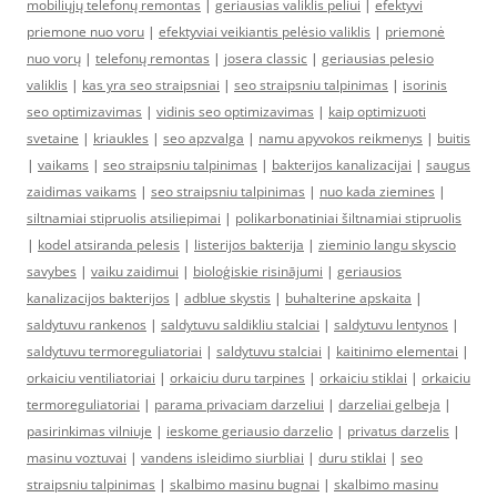
mobiliųjų telefonų remontas
|
geriausias valiklis peliui
|
efektyvi
priemone nuo voru
|
efektyviai veikiantis pelėsio valiklis
|
priemonė
nuo vorų
|
telefonų remontas
|
josera classic
|
geriausias pelesio
valiklis
|
kas yra seo straipsniai
|
seo straipsniu talpinimas
|
isorinis
seo optimizavimas
|
vidinis seo optimizavimas
|
kaip optimizuoti
svetaine
|
kriaukles
|
seo apzvalga
|
namu apyvokos reikmenys
|
buitis
|
vaikams
|
seo straipsniu talpinimas
|
bakterijos kanalizacijai
|
saugus
zaidimas vaikams
|
seo straipsniu talpinimas
|
nuo kada ziemines
|
siltnamiai stipruolis atsiliepimai
|
polikarbonatiniai šiltnamiai stipruolis
|
kodel atsiranda pelesis
|
listerijos bakterija
|
zieminio langu skyscio
savybes
|
vaiku zaidimui
|
bioloģiskie risinājumi
|
geriausios
kanalizacijos bakterijos
|
adblue skystis
|
buhalterine apskaita
|
saldytuvu rankenos
|
saldytuvu saldikliu stalciai
|
saldytuvu lentynos
|
saldytuvu termoreguliatoriai
|
saldytuvu stalciai
|
kaitinimo elementai
|
orkaiciu ventiliatoriai
|
orkaiciu duru tarpines
|
orkaiciu stiklai
|
orkaiciu
termoreguliatoriai
|
parama privaciam darzeliui
|
darzeliai gelbeja
|
pasirinkimas vilniuje
|
ieskome geriausio darzelio
|
privatus darzelis
|
masinu voztuvai
|
vandens isleidimo siurbliai
|
duru stiklai
|
seo
straipsniu talpinimas
|
skalbimo masinu bugnai
|
skalbimo masinu