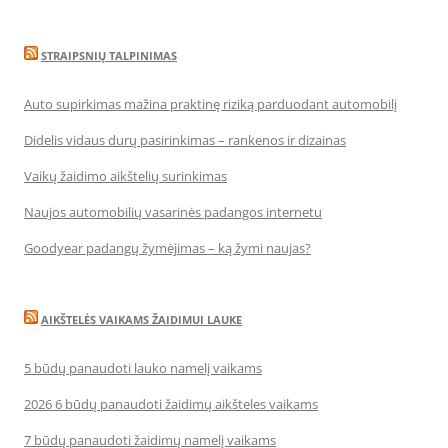
STRAIPSNIŲ TALPINIMAS
Auto supirkimas mažina praktinę riziką parduodant automobilį
Didelis vidaus durų pasirinkimas – rankenos ir dizainas
Vaikų žaidimo aikštelių surinkimas
Naujos automobilių vasarinės padangos internetu
Goodyear padangų žymėjimas – ką žymi naujas?
AIKŠTELĖS VAIKAMS ŽAIDIMUI LAUKE
5 būdų panaudoti lauko namelį vaikams
2026 6 būdų panaudoti žaidimų aikšteles vaikams
7 būdų panaudoti žaidimų namelį vaikams