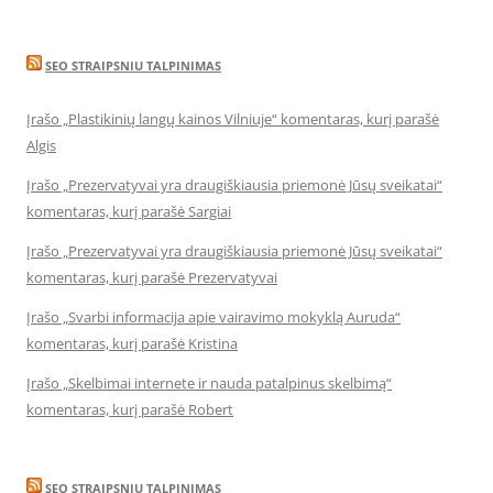
SEO STRAIPSNIU TALPINIMAS
Įrašo „Plastikinių langų kainos Vilniuje“ komentaras, kurį parašė
Algis
Įrašo „Prezervatyvai yra draugiškiausia priemonė Jūsų sveikatai“
komentaras, kurį parašė Sargiai
Įrašo „Prezervatyvai yra draugiškiausia priemonė Jūsų sveikatai“
komentaras, kurį parašė Prezervatyvai
Įrašo „Svarbi informacija apie vairavimo mokyklą Auruda“
komentaras, kurį parašė Kristina
Įrašo „Skelbimai internete ir nauda patalpinus skelbimą“
komentaras, kurį parašė Robert
SEO STRAIPSNIU TALPINIMAS