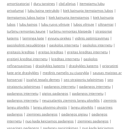
amortizatoriai
|
duru tarpines
|
cbd aliejus
|
itempiamu lubu
privalumai
|
lubu kaina netrukdo
|
kiek kainuoja itempiamos lubos
|
itempiamos lubos kaina
|
kiek kainuoja itempiamos
|
kiek kainuoja
lubos
|
lubu kainos
|
lubu rusys vilniuje
|
lubos vilniuje
|
siltnamiai
|
turbinu remontas kaune
|
turbinu remontas klaipeda
|
straipsniai
katems
|
laiminga kate
|
gyvunu prekes
|
vidinis optimizavimas
|
pasiskolinti nesudėtinga
|
paskolos internetu
|
paskolos internetu
|
greitasis kreditas
|
greitas kreditas
|
greitas kreditas internetu
|
greitieji kreditai internetu
|
kreditas internetu
|
paskolos
refinansavimas
|
draskykles katems
|
draskykles katems
|
pripratinti
kate prie draskykles
|
medinis namelis su ciuozykla
|
sausas maistas ar
konservai
|
isvalyti tepalo demes
|
seo straipsniu talpinimas
|
seo
straipsniu talpinimas
|
padangos internetu
|
padangos internetu
|
padangos internetu
|
pigios padangos
|
padangos internetu
|
padangos internetu
|
neuzsalantis zieminis langu ploviklis
|
zieminis
langu ploviklis
|
langu plovimo skystis
|
langu ploviklis
|
vasarines
padangos
|
ziemines padangos
|
padangos pigiau
|
padangos
internetu
|
nuo kada keiciamos padangos
|
ziemines padangos
|
vasarines padangos
|
padangu pasirinkimas
|
nuo kada keiciamos