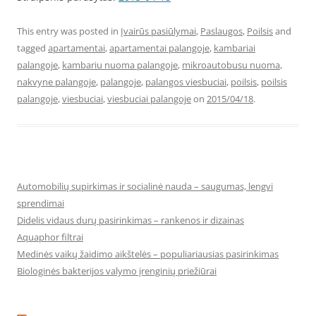
This entry was posted in
Įvairūs pasiūlymai
,
Paslaugos
,
Poilsis
and
tagged
apartamentai
,
apartamentai palangoje
,
kambariai
palangoje
,
kambariu nuoma palangoje
,
mikroautobusu nuoma
,
nakvyne palangoje
,
palangoje
,
palangos viesbuciai
,
poilsis
,
poilsis
palangoje
,
viesbuciai
,
viesbuciai palangoje
on
2015/04/18
.
Automobilių supirkimas ir socialinė nauda – saugumas, lengvi
sprendimai
Didelis vidaus durų pasirinkimas – rankenos ir dizainas
Aquaphor filtrai
Medinės vaikų žaidimo aikštelės – populiariausias pasirinkimas
Biologinės bakterijos valymo įrenginių priežiūrai