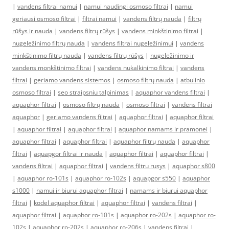
|
vandens filtrai namui
|
namui naudingi osmoso filtrai
|
namui
geriausi osmoso filtrai
|
filtrai namui
|
vandens filtrų nauda
|
filtrų
rūšys ir nauda
|
vandens filtrų rūšys
|
vandens minkštinimo filtrai
|
nugeležinimo filtrų nauda
|
vandens filtrai nugeležinimui
|
vandens
minkštinimo filtrų nauda
|
vandens filtrų rūšys
|
nugeležinimo ir
vandens monkštinimo filtrai
|
vandens nukalkinimo filtrai
|
vandens
filtrai
|
geriamo vandens sistemos
|
osmoso filtrų nauda
|
atbulinio
osmoso filtrai
|
seo straipsniu talpinimas
|
aquaphor vandens filtrai
|
aquaphor filtrai
|
osmoso filtrų nauda
|
osmoso filtrai
|
vandens filtrai
aquaphor
|
geriamo vandens filtrai
|
aquaphor filtrai
|
aquaphor filtrai
|
aquaphor filtrai
|
aquaphor filtrai
|
aquaphor namams ir pramonei
|
aquaphor filtrai
|
aquaphor filtrai
|
aquaphor filtrų nauda
|
aquaphor
filtrai
|
aquapgor filtrai ir nauda
|
aquaphor filtrai
|
aquaphor filtrai
|
vandens filtrai
|
aquaphor filtrai
|
vandens filtru rusys
|
aquaphor s800
|
aquaphor ro-101s
|
aquaphor ro-102s
|
aquapgor s550
|
aquaphor
s1000
|
namui ir biurui aquaphor filtrai
|
namams ir biurui aquaphor
filtrai
|
kodel aquaphor filtrai
|
aquaphor filtrai
|
vandens filtrai
|
aquaphor filtrai
|
aquaphor ro-101s
|
aquaphor ro-202s
|
aquaphor ro-
102s
|
aquaphor ro-202s
|
aquaphor ro-206s
|
vandens filtrai
|