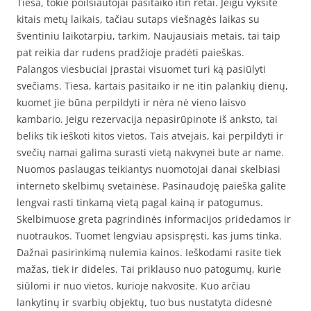
Tiesa, tokie poilsiautojai pasitaiko itin retai. Jeigu vyksite
kitais metų laikais, tačiau sutaps viešnagės laikas su
šventiniu laikotarpiu, tarkim, Naujausiais metais, tai taip
pat reikia dar rudens pradžioje pradėti paieškas.
Palangos viesbuciai įprastai visuomet turi ką pasiūlyti
svečiams. Tiesa, kartais pasitaiko ir ne itin palankių dienų,
kuomet jie būna perpildyti ir nėra nė vieno laisvo
kambario. Jeigu rezervacija nepasirūpinote iš anksto, tai
beliks tik ieškoti kitos vietos. Tais atvejais, kai perpildyti ir
svečių namai galima surasti vietą nakvynei bute ar name.
Nuomos paslaugas teikiantys nuomotojai danai skelbiasi
interneto skelbimų svetainėse. Pasinaudoję paieška galite
lengvai rasti tinkamą vietą pagal kainą ir patogumus.
Skelbimuose greta pagrindinės informacijos pridedamos ir
nuotraukos. Tuomet lengviau apsispręsti, kas jums tinka.
Dažnai pasirinkimą nulemia kainos. Ieškodami rasite tiek
mažas, tiek ir dideles. Tai priklauso nuo patogumų, kurie
siūlomi ir nuo vietos, kurioje nakvosite. Kuo arčiau
lankytinų ir svarbių objektų, tuo bus nustatyta didesnė