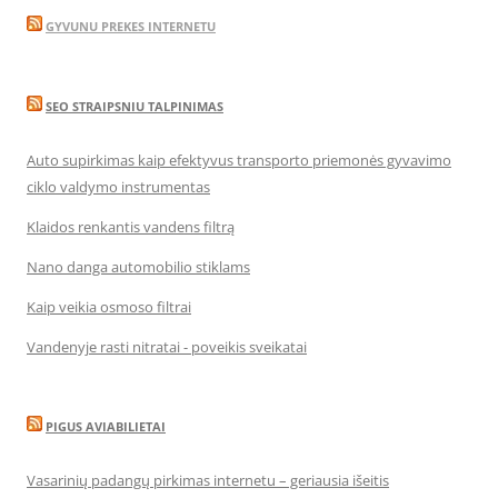
GYVUNU PREKES INTERNETU
SEO STRAIPSNIU TALPINIMAS
Auto supirkimas kaip efektyvus transporto priemonės gyvavimo
ciklo valdymo instrumentas
Klaidos renkantis vandens filtrą
Nano danga automobilio stiklams
Kaip veikia osmoso filtrai
Vandenyje rasti nitratai - poveikis sveikatai
PIGUS AVIABILIETAI
Vasarinių padangų pirkimas internetu – geriausia išeitis