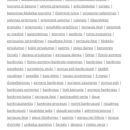
tvoroms iš betono
|
valymo priemonės
|
arko blokeliai
|
cerpes
|
betoniniai blokeliai tvoroms
|
išskirtinė tvora
|
straipsnių talpinimas
|
valymas priemone
|
priemonė valymui
|
rulonais
|
išbandykite
granules
|
priemonės
|
gaudyklių priežiūrai
|
tarnauja ilgai
|
betoninė
ar medinė
|
pasirinkimas
|
tvoroms
|
paskirtis
|
tvirta investicija
|
geriausias sprendimas
|
naudinga žinoti
|
tarnauja ilgai
|
blokelių
privalumai
|
kokie privalumai
|
patirtis
|
stogo danga
|
betoninės
čerpės
|
dangos privalumai
|
geriausia danga
|
faktai
|
fizinio asmens
bankrotas
|
fizinių asmenų bankroto įstatymas
|
bankrotas
|
bankroto
pasekmės
|
turintiems skolų
|
asmuo gali bankrutuoti
|
skelbti
naudinga
|
pagalba
|
kaip elgtis
|
naujas gyvenimas
|
3 metai
|
išsigelbėjimas
|
asmens bankrotas
|
europos sąjungoje
|
asmuo gali
|
bankrotas asmeniui
|
bankrotas
|
kiek kainuoja
|
asmens bankrotas
|
bankroto kaina
|
tarnauja ilgai
|
pasinaudoti verta
|
daug
bankrutuojančių
|
bankroto procesas
|
norint bankrutuoti
|
naudinga
bankrutuoti
|
taupykite laiką
|
skaudi pamoka
|
administratorius
|
tarnauja ilgai
|
pigus išlaikymas
|
patirtis
|
geriau nei šiferis
|
lengva
išsirinkti
|
unikalus gaminys
|
čerpės
|
dangos
|
rinktis verta
|