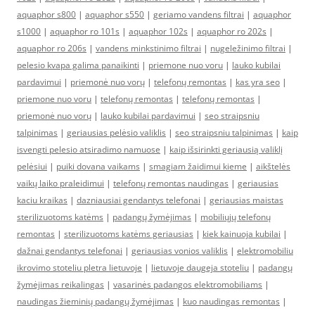
aquaphor s800
|
aquaphor s550
|
geriamo vandens filtrai
|
aquaphor
s1000
|
aquaphor ro 101s
|
aquaphor 102s
|
aquaphor ro 202s
|
aquaphor ro 206s
|
vandens minkstinimo filtrai
|
nugeležinimo filtrai
|
pelesio kvapa galima panaikinti
|
priemone nuo voru
|
lauko kubilai
pardavimui
|
priemonė nuo vorų
|
telefonų remontas
|
kas yra seo
|
priemone nuo voru
|
telefonų remontas
|
telefonų remontas
|
priemonė nuo vorų
|
lauko kubilai pardavimui
|
seo straipsniu
talpinimas
|
geriausias pelėsio valiklis
|
seo straipsniu talpinimas
|
kaip
isvengti pelesio atsiradimo namuose
|
kaip išsirinkti geriausią valiklį
pelėsiui
|
puiki dovana vaikams
|
smagiam žaidimui kieme
|
aikštelės
vaikų laiko praleidimui
|
telefonų remontas naudingas
|
geriausias
kaciu kraikas
|
dazniausiai gendantys telefonai
|
geriausias maistas
sterilizuotoms katėms
|
padangų žymėjimas
|
mobiliųjų telefonų
remontas
|
sterilizuotoms katėms geriausias
|
kiek kainuoja kubilai
|
dažnai gendantys telefonai
|
geriausias vonios valiklis
|
elektromobiliu
ikrovimo stoteliu pletra lietuvoje
|
lietuvoje daugeja stoteliu
|
padangų
žymėjimas reikalingas
|
vasarinės padangos elektromobiliams
|
naudingas žieminių padangų žymėjimas
|
kuo naudingas remontas
|