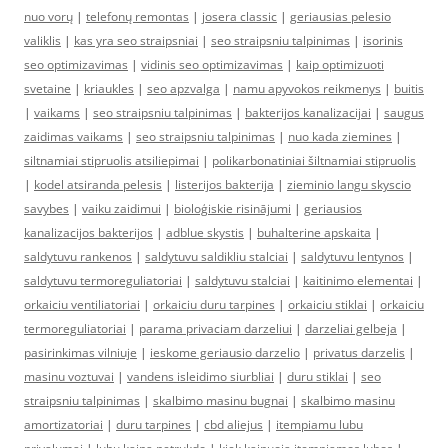
nuo vorų
|
telefonų remontas
|
josera classic
|
geriausias pelesio
valiklis
|
kas yra seo straipsniai
|
seo straipsniu talpinimas
|
isorinis
seo optimizavimas
|
vidinis seo optimizavimas
|
kaip optimizuoti
svetaine
|
kriaukles
|
seo apzvalga
|
namu apyvokos reikmenys
|
buitis
|
vaikams
|
seo straipsniu talpinimas
|
bakterijos kanalizacijai
|
saugus
zaidimas vaikams
|
seo straipsniu talpinimas
|
nuo kada ziemines
|
siltnamiai stipruolis atsiliepimai
|
polikarbonatiniai šiltnamiai stipruolis
|
kodel atsiranda pelesis
|
listerijos bakterija
|
zieminio langu skyscio
savybes
|
vaiku zaidimui
|
bioloģiskie risinājumi
|
geriausios
kanalizacijos bakterijos
|
adblue skystis
|
buhalterine apskaita
|
saldytuvu rankenos
|
saldytuvu saldikliu stalciai
|
saldytuvu lentynos
|
saldytuvu termoreguliatoriai
|
saldytuvu stalciai
|
kaitinimo elementai
|
orkaiciu ventiliatoriai
|
orkaiciu duru tarpines
|
orkaiciu stiklai
|
orkaiciu
termoreguliatoriai
|
parama privaciam darzeliui
|
darzeliai gelbeja
|
pasirinkimas vilniuje
|
ieskome geriausio darzelio
|
privatus darzelis
|
masinu voztuvai
|
vandens isleidimo siurbliai
|
duru stiklai
|
seo
straipsniu talpinimas
|
skalbimo masinu bugnai
|
skalbimo masinu
amortizatoriai
|
duru tarpines
|
cbd aliejus
|
itempiamu lubu