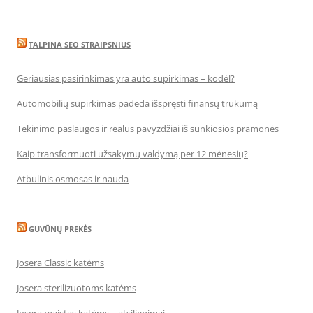
TALPINA SEO STRAIPSNIUS
Geriausias pasirinkimas yra auto supirkimas – kodėl?
Automobilių supirkimas padeda išspręsti finansų trūkumą
Tekinimo paslaugos ir realūs pavyzdžiai iš sunkiosios pramonės
Kaip transformuoti užsakymų valdymą per 12 mėnesių?
Atbulinis osmosas ir nauda
GUVŪNŲ PREKĖS
Josera Classic katėms
Josera sterilizuotoms katėms