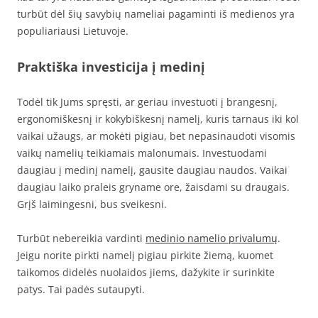
turbūt dėl šių savybių nameliai pagaminti iš medienos yra
populiariausi Lietuvoje.
Praktiška investicija į medinį
Todėl tik Jums spręsti, ar geriau investuoti į brangesnį,
ergonomiškesnį ir kokybiškesnį namelį, kuris tarnaus iki kol
vaikai užaugs, ar mokėti pigiau, bet nepasinaudoti visomis
vaikų namelių teikiamais malonumais. Investuodami
daugiau į medinį namelį, gausite daugiau naudos. Vaikai
daugiau laiko praleis gryname ore, žaisdami su draugais.
Grįš laimingesni, bus sveikesni.
Turbūt nebereikia vardinti
medinio namelio privalumų
.
Jeigu norite pirkti namelį pigiau pirkite žiemą, kuomet
taikomos didelės nuolaidos jiems, dažykite ir surinkite
patys. Tai padės sutaupyti.