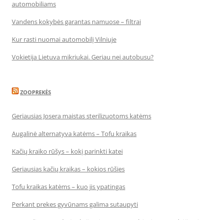
automobiliams
Vandens kokybės garantas namuose – filtrai
Kur rasti nuomai automobilį Vilniuje
Vokietija Lietuva mikriukai. Geriau nei autobusu?
ZOOPREKĖS
Geriausias Josera maistas sterilizuotoms katėms
Augalinė alternatyva katėms – Tofu kraikas
Kačių kraiko rūšys – kokį parinkti katei
Geriausias kačių kraikas – kokios rūšies
Tofu kraikas katėms – kuo jis ypatingas
Perkant prekes gyvūnams galima sutaupyti