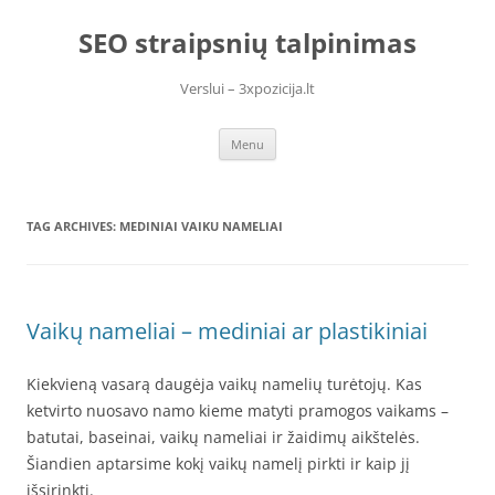
Skip
to
SEO straipsnių talpinimas
content
Verslui – 3xpozicija.lt
Menu
TAG ARCHIVES:
MEDINIAI VAIKU NAMELIAI
Vaikų nameliai – mediniai ar plastikiniai
Kiekvieną vasarą daugėja vaikų namelių turėtojų. Kas
ketvirto nuosavo namo kieme matyti pramogos vaikams –
batutai, baseinai, vaikų nameliai ir žaidimų aikštelės.
Šiandien aptarsime kokį vaikų namelį pirkti ir kaip jį
išsirinkti.