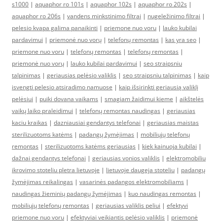
s1000
|
aquaphor ro 101s
|
aquaphor 102s
|
aquaphor ro 202s
|
aquaphor ro 206s
|
vandens minkstinimo filtrai
|
nugeležinimo filtrai
|
pelesio kvapa galima panaikinti
|
priemone nuo voru
|
lauko kubilai
pardavimui
|
priemonė nuo vorų
|
telefonų remontas
|
kas yra seo
|
priemone nuo voru
|
telefonų remontas
|
telefonų remontas
|
priemonė nuo vorų
|
lauko kubilai pardavimui
|
seo straipsniu
talpinimas
|
geriausias pelėsio valiklis
|
seo straipsniu talpinimas
|
kaip
isvengti pelesio atsiradimo namuose
|
kaip išsirinkti geriausią valiklį
pelėsiui
|
puiki dovana vaikams
|
smagiam žaidimui kieme
|
aikštelės
vaikų laiko praleidimui
|
telefonų remontas naudingas
|
geriausias
kaciu kraikas
|
dazniausiai gendantys telefonai
|
geriausias maistas
sterilizuotoms katėms
|
padangų žymėjimas
|
mobiliųjų telefonų
remontas
|
sterilizuotoms katėms geriausias
|
kiek kainuoja kubilai
|
dažnai gendantys telefonai
|
geriausias vonios valiklis
|
elektromobiliu
ikrovimo stoteliu pletra lietuvoje
|
lietuvoje daugeja stoteliu
|
padangų
žymėjimas reikalingas
|
vasarinės padangos elektromobiliams
|
naudingas žieminių padangų žymėjimas
|
kuo naudingas remontas
|
mobiliųjų telefonų remontas
|
geriausias valiklis peliui
|
efektyvi
priemone nuo voru
|
efektyviai veikiantis pelėsio valiklis
|
priemonė