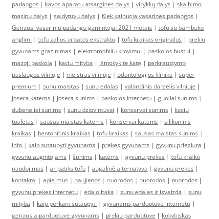
padangos
|
kavos aparatu atsargines dalys
|
viryklių dalys
|
skalbimo
masinu dalys
|
saldytuvu dalys
|
Kiek kainuoja vasarines padangos
|
Geriausi vasariniu padangu gamintojai 2021 metais
|
tofu su bambuko
anglimi
|
tofu zalios arbatos ekstraktu
|
tofu kraikas originalus
|
prekiu
gyvunams grazinimas
|
elektromobiliu krovimui
|
paskolos bustui
|
mazoji paskola
|
kaciu mityba
|
išmokykite katę
|
perkraustymo
paslaugos vilniuje
|
meistras vilniuje
|
odontologijos klinika
|
super
premium
|
sunu maistas
|
sunu edalas
|
valandinis darzelis vilniuje
|
josera katems
|
josera sunims
|
paskolos internetu
|
guoliai sunims
|
dubeneliai sunims
|
sunu dziovintuvai
|
konservai sunims
|
kaciu
tualetas
|
sausas maistas katems
|
konservai katems
|
silikoninis
kraikas
|
bentonitinis kraikas
|
tofu kraikas
|
sausas maistas sunims
|
info
|
kaip sutaupyti gyvunams
|
prekes gyvunams
|
gyvunu prieziura
|
gyvunu augintojams
|
šunims
|
katėms
|
gyvunu prekes
|
tofu kraiko
naudojimas
|
ar patiks tofu
|
augalinė alternatyva
|
gyvunu prekes
|
kontaktai
|
apie mus
|
naujienos
|
nuorodos
|
nuorodos
|
nuorodos
|
gyvunu prekes internetu
|
edalo itaka
|
sunu edalas ir isvaizda
|
sunu
mityba
|
kaip perkant sutaupyti
|
gyvunams parduotuve internetu
|
geriausia parduotuve gyvunams
|
prekiu parduotuve
|
kokybiskas