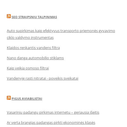
SEO STRAIPSNIU TALPINIMAS
Auto supirkimas kaip efektyvus transporto priemonės gyvavimo
ciklo valdymo instrumentas
Klaidos renkantis vandens filtrą
Nano danga automobilio stiklams
Kaip veikia osmoso filtrai
Vandenyje rasti nitratai - poveikis sveikatai
PIGUS AVIABILIETAI
Vasarinių padangų pirkimas internetu – geriausia išeitis
Ar verta brangias padangas pirkti ekonominės klasės