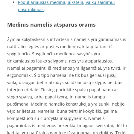
Populiariausias medinių aikštelių vaikų žaidimui
pasirinkimas
;
Medinis namelis atsparus orams
Žymiai kokybiškesnis ir tvirtesnis namelis yra gaminamas iš
natūralios eglės ar pušies medienos, kitaip tariant iš
spygliuočio. Spygliuočio medienos savybės yra
tinkamiausios lauko sąlygoms, nes yra atspariausios.
Nameliai pagaminti iš medienos yra ilgaamžiai, yra tvirti, ir
ergonomiški. Šio tipo nameliai ne tik bus geriausi jūsų
vaikų draugai, bet ir atrodys solidžiai jūsų sklype, bei bus
interjero detalė. Tiesiog parinkite spalvą pagal namo ar
stogo spalvą, arba pagal tvorą, ir namelis tampa
puošmena. Medinio namelio konstrukcija yra sunki, nebijo
vėjo ar lietaus. Nameliai būna tvirti ir kokybiški, galima
komplektuoti su čiuožykla ir sūpynėmis. Namelis
pagamintas iš medienos nekenkia žmogaus sveikatai, dėl to
kad tai yra natūralus gamtoje išgaunamas produktas. Todėl