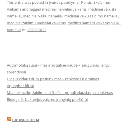
This entry was posted in
Įvairūs pasiūlymai
,
Poilsis
,
Skelbimai
,
Vaikams
and tagged
mediniai nameliai vaikams
,
mediniai vaikiski
nameliai
,
mediniai vaiku nameliai
,
mediniai vaiku zaidimo nameliai
,
mediniai zaidimu nameliai vaikams
,
medinis namelis vaikams
,
vaiku
nameliai
on
2020/10/22
.
Automobilių supirkimas ir socialinė nauda – saugumas, lengvi
sprendimai
Didelis vidaus durų pasirinkimas – rankenos ir dizainas
Aquaphor filtrai
Medinės vaikų žaidimo aikštelės – populiariausias pasirinkimas
Biologinės bakterijos valymo įrenginių priežiūrai
LEKTUVU BILIETAI