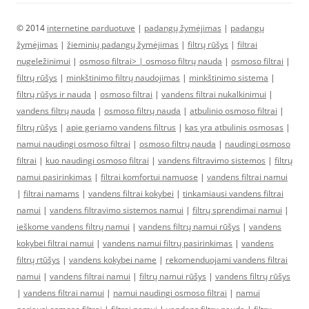
© 2014
internetine parduotuve
|
padangų žymėjimas
|
padangų
žymėjimas
|
žieminių padangų žymėjimas
|
filtrų rūšys
|
filtrai
nugeležinimui
|
osmoso filtrai> |
osmoso filtrų nauda
|
osmoso filtrai
|
filtrų rūšys
|
minkštinimo filtrų naudojimas
|
minkštinimo sistema
|
filtrų rūšys ir nauda
|
osmoso filtrai
|
vandens filtrai nukalkinimui
|
vandens filtrų nauda
|
osmoso filtrų nauda
|
atbulinio osmoso filtrai
|
filtrų rūšys
|
apie geriamo vandens filtrus
|
kas yra atbulinis osmosas
|
namui naudingi osmoso filtrai
|
osmoso filtrų nauda
|
naudingi osmoso
filtrai
|
kuo naudingi osmoso filtrai
|
vandens filtravimo sistemos
|
filtrų
namui pasirinkimas
|
filtrai komfortui namuose
|
vandens filtrai namui
|
filtrai namams
|
vandens filtrai kokybei
|
tinkamiausi vandens filtrai
namui
|
vandens filtravimo sistemos namui
|
filtrų sprendimai namui
|
ieškome vandens filtrų namui
|
vandens filtrų namui rūšys
|
vandens
kokybei filtrai namui
|
vandens namui filtrų pasirinkimas
|
vandens
filtrų rtūšys
|
vandens kokybei name
|
rekomenduojami vandens filtrai
namui
|
vandens filtrai namui
|
filtrų namui rūšys
|
vandens filtrų rūšys
|
vandens filtrai namui
|
namui naudingi osmoso filtrai
|
namui