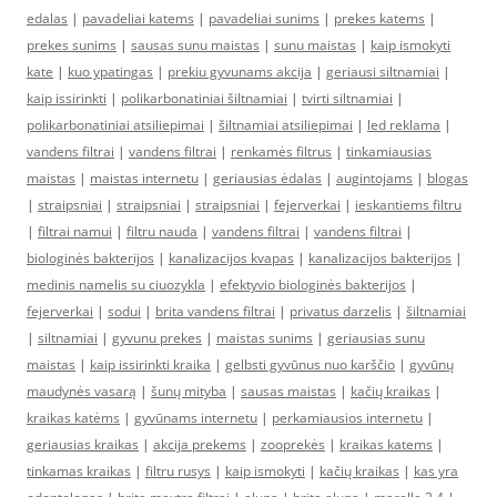
edalas
|
pavadeliai katems
|
pavadeliai sunims
|
prekes katems
|
prekes sunims
|
sausas sunu maistas
|
sunu maistas
|
kaip ismokyti
kate
|
kuo ypatingas
|
prekiu gyvunams akcija
|
geriausi siltnamiai
|
kaip issirinkti
|
polikarbonatiniai šiltnamiai
|
tvirti siltnamiai
|
polikarbonatiniai atsiliepimai
|
šiltnamiai atsiliepimai
|
led reklama
|
vandens filtrai
|
vandens filtrai
|
renkamės filtrus
|
tinkamiausias
maistas
|
maistas internetu
|
geriausias ėdalas
|
augintojams
|
blogas
|
straipsniai
|
straipsniai
|
straipsniai
|
fejerverkai
|
ieskantiems filtru
|
filtrai namui
|
filtru nauda
|
vandens filtrai
|
vandens filtrai
|
biologinės bakterijos
|
kanalizacijos kvapas
|
kanalizacijos bakterijos
|
medinis namelis su ciuozykla
|
efektyvio biologinės bakterijos
|
fejerverkai
|
sodui
|
brita vandens filtrai
|
privatus darzelis
|
šiltnamiai
|
siltnamiai
|
gyvunu prekes
|
maistas sunims
|
geriausias sunu
maistas
|
kaip issirinkti kraika
|
gelbsti gyvūnus nuo karščio
|
gyvūnų
maudynės vasarą
|
šunų mityba
|
sausas maistas
|
kačių kraikas
|
kraikas katėms
|
gyvūnams internetu
|
perkamiausios internetu
|
geriausias kraikas
|
akcija prekems
|
zooprekės
|
kraikas katems
|
tinkamas kraikas
|
filtru rusys
|
kaip ismokyti
|
kačių kraikas
|
kas yra