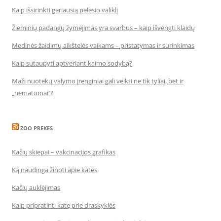
Kaip išsirinkti geriausią pelėsio valiklį
Žieminių padangų žymėjimas yra svarbus – kaip išvengti klaidų
Medinės žaidimų aikštelės vaikams – pristatymas ir surinkimas
Kaip sutaupyti aptveriant kaimo sodybą?
Maži nuotekų valymo įrenginiai gali veikti ne tik tyliai, bet ir
„nematomai‘‘?
ZOO PREKES
Kačių skiepai – vakcinacijos grafikas
Ką naudinga žinoti apie kates
Kačių auklėjimas
Kaip pripratinti katę prie draskyklės