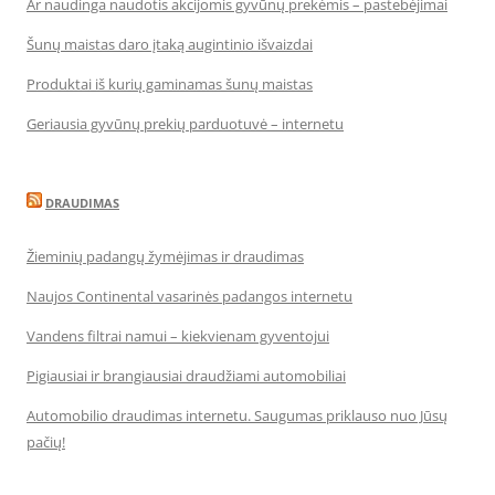
Ar naudinga naudotis akcijomis gyvūnų prekėmis – pastebėjimai
Šunų maistas daro įtaką augintinio išvaizdai
Produktai iš kurių gaminamas šunų maistas
Geriausia gyvūnų prekių parduotuvė – internetu
DRAUDIMAS
Žieminių padangų žymėjimas ir draudimas
Naujos Continental vasarinės padangos internetu
Vandens filtrai namui – kiekvienam gyventojui
Pigiausiai ir brangiausiai draudžiami automobiliai
Automobilio draudimas internetu. Saugumas priklauso nuo Jūsų
pačių!