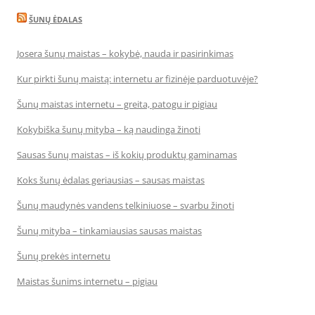
ŠUNŲ ĖDALAS
Josera šunų maistas – kokybė, nauda ir pasirinkimas
Kur pirkti šunų maistą: internetu ar fizinėje parduotuvėje?
Šunų maistas internetu – greita, patogu ir pigiau
Kokybiška šunų mityba – ką naudinga žinoti
Sausas šunų maistas – iš kokių produktų gaminamas
Koks šunų ėdalas geriausias – sausas maistas
Šunų maudynės vandens telkiniuose – svarbu žinoti
Šunų mityba – tinkamiausias sausas maistas
Šunų prekės internetu
Maistas šunims internetu – pigiau