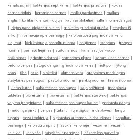
kanalizacijai
|
bakterijos septikams
|
bakterijos priežiūrai
|
kokias
cerpes rinktis
|
keramines cerpes
|
malkų pardavimas
|
malkos
|
anglis
|
ko tikisi klientai
|
dujų silikatiniai blokeliai
|
šiltinimo medžiagos
|
idėjos panaudojant trinkeles
|
trinkelės grindiniui puošia
|
statybos iš
arko
|
informacija apie paslaugą
|
kaip paruosti pagrinda trinkeliu
klojimui
|
kiek kainuoja pastoliu nuoma
|
naujienos
|
statybos
|
įrangos
nuoma
|
pamatu liejimas
|
stato namus
|
kanalizacijos kvapo
naikinimas
|
griovimo darbai
|
samotines plytos
|
keramikines cerpes
|
betono cerpes
|
stogo danga
|
grindinio trinkeles
|
multipor
|
ytong
|
haus
|
fibo
|
arko
|
blokeliai
|
akmens vata
|
statybines medziagos
|
statybinės paslaugos
|
pastoliu nuoma
|
įrankių nuoma
|
kranu nuoma
|
kietas kuras
|
buhalterines paslaugos
|
kaip prižiūrėti
|
indaploviu
tabletes
|
bio enzimai
|
bio enzimai
|
bakterijos starwax
|
bakterijos
valymo įrenginiams
|
buhalterines paslaugos kaune
|
geriausia danga
|
naudinga pirkti
|
čerpės
|
taksi vilniuje pigus
|
indaploves
|
langu
skystis
|
veza i vokietija
|
pigiausias automobilio draudimas
|
populiari
paslauga
|
kaip sutrumpinti
|
iššūkiai kelionėje
|
vežame
|
vežami
keleiviai
|
kas veža
|
taisyklės ir pareigos
|
ieškote kas parvežtų
|