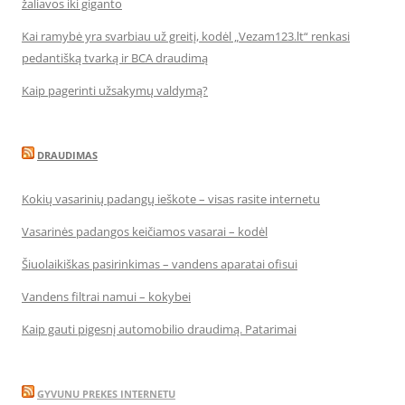
žaliavos iki giganto
Kai ramybė yra svarbiau už greitį, kodėl „Vezam123.lt“ renkasi
pedantišką tvarką ir BCA draudimą
Kaip pagerinti užsakymų valdymą?
DRAUDIMAS
Kokių vasarinių padangų ieškote – visas rasite internetu
Vasarinės padangos keičiamos vasarai – kodėl
Šiuolaikiškas pasirinkimas – vandens aparatai ofisui
Vandens filtrai namui – kokybei
Kaip gauti pigesnį automobilio draudimą. Patarimai
GYVUNU PREKES INTERNETU