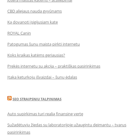
Josera maistas katėms – atsiliepimai
CBD aliejaus nauda gyvūnams
Ką dovanoti įsigijusiam katę
ROYAL Canin
Patogumas šunų maistą pirkti internetu
Koks kraikas katėms geriausias?
Prekės internetu su akcija – praktiškas pasirinkimas
Įtaka keturkojų išvaizdai – šunų ėdalas
SEO STRAIPSNIU TALPINIMAS
Auto supirkimas turi realią finansinę vertę
Sužadėtuvių žiedas su laboratorijoje užaugintu deimantu – tvarus
pasirinkimas