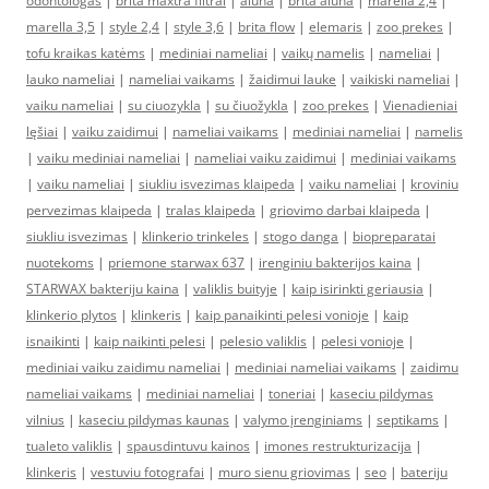
odontologas
|
brita maxtra filtrai
|
aluna
|
brita aluna
|
marella 2,4
|
marella 3,5
|
style 2,4
|
style 3,6
|
brita flow
|
elemaris
|
zoo prekes
|
tofu kraikas katėms
|
mediniai nameliai
|
vaikų namelis
|
nameliai
|
lauko nameliai
|
nameliai vaikams
|
žaidimui lauke
|
vaikiski nameliai
|
vaiku nameliai
|
su ciuozykla
|
su čiuožykla
|
zoo prekes
|
Vienadieniai
lęšiai
|
vaiku zaidimui
|
nameliai vaikams
|
mediniai nameliai
|
namelis
|
vaiku mediniai nameliai
|
nameliai vaiku zaidimui
|
mediniai vaikams
|
vaiku nameliai
|
siukliu isvezimas klaipeda
|
vaiku nameliai
|
kroviniu
pervezimas klaipeda
|
tralas klaipeda
|
griovimo darbai klaipeda
|
siukliu isvezimas
|
klinkerio trinkeles
|
stogo danga
|
biopreparatai
nuotekoms
|
priemone starwax 637
|
irenginiu bakterijos kaina
|
STARWAX bakteriju kaina
|
valiklis buityje
|
kaip isirinkti geriausia
|
klinkerio plytos
|
klinkeris
|
kaip panaikinti pelesi vonioje
|
kaip
isnaikinti
|
kaip naikinti pelesi
|
pelesio valiklis
|
pelesi vonioje
|
mediniai vaiku zaidimu nameliai
|
mediniai nameliai vaikams
|
zaidimu
nameliai vaikams
|
mediniai nameliai
|
toneriai
|
kaseciu pildymas
vilnius
|
kaseciu pildymas kaunas
|
valymo įrenginiams
|
septikams
|
tualeto valiklis
|
spausdintuvu kainos
|
imones restrukturizacija
|
klinkeris
|
vestuviu fotografai
|
muro sienu griovimas
|
seo
|
bateriju