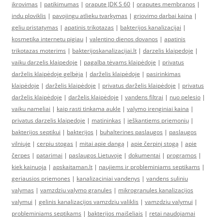
ikrovimas
|
patikimumas
|
orapute JDK S 60
|
oraputes membranos
|
indu ploviklis
|
pavojingu atlieku tvarkymas
|
griovimo darbai kaina
|
geliu pristatymas
|
apatinis trikotazas
|
bakterijos kanalizacijai
|
kosmetika internetu pigiau
|
valentino dienos dovanos
|
apatinis
trikotazas moterims
|
bakterijoskanalizacijai.lt
|
darzelis klaipedoje
|
vaiku darzelis klaipedoje
|
pagalba tėvams klaipėdoje
|
privatus
darželis klaipėdoje gelbėja
|
darželis klaipėdoje
|
pasirinkimas
klaipėdoje
|
darželis klaipėdoje
|
privatus darželis klaipėdoje
|
privatus
darželis klaipėdoje
|
darželis klaipėdoje
|
vandens filtrai
|
nuo pelesio
|
vaiku nameliai
|
kaip rasti tinkama aukle
|
valymo irenginiai kaina
|
privatus darzelis klaipedoje
|
matininkas
|
ieškantiems priemonių
|
bakterijos septikui
|
bakterijos
|
buhalterines paslaugos
|
paslaugos
vilniuje
|
cerpiu stogas
|
mitai apie dangą
|
apie čerpinį stogą
|
apie
čerpes
|
patarimai
|
paslaugos Lietuvoje
|
dokumentai
|
programos
|
kiek kainuoja
|
apskaitaman.lt
|
naujiems ir probleminiams septikams
|
geriausios priemones
|
kanalizaciniai vandenys
|
vandens suliniu
valymas
|
vamzdziu valymo granules
|
mikrogranules kanalizacijos
valymui
|
gelinis kanalizacijos vamzdziu valiklis
|
vamzdziu valymui
|
probleminiams septikams
|
bakterijos maišeliais
|
retai naudojamai