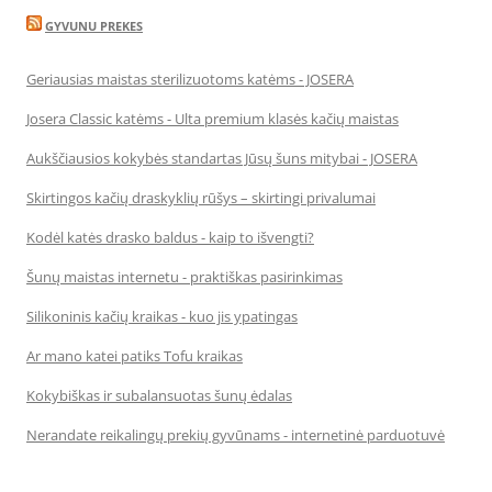
GYVUNU PREKES
Geriausias maistas sterilizuotoms katėms - JOSERA
Josera Classic katėms - Ulta premium klasės kačių maistas
Aukščiausios kokybės standartas Jūsų šuns mitybai - JOSERA
Skirtingos kačių draskyklių rūšys – skirtingi privalumai
Kodėl katės drasko baldus - kaip to išvengti?
Šunų maistas internetu - praktiškas pasirinkimas
Silikoninis kačių kraikas - kuo jis ypatingas
Ar mano katei patiks Tofu kraikas
Kokybiškas ir subalansuotas šunų ėdalas
Nerandate reikalingų prekių gyvūnams - internetinė parduotuvė