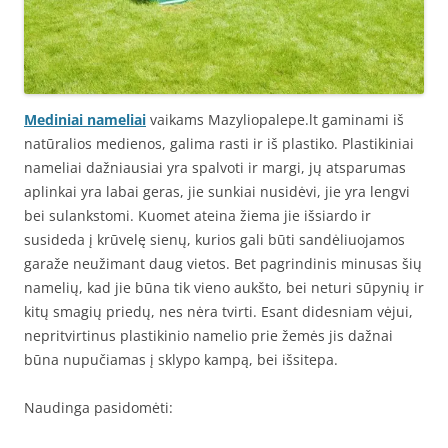
Mediniai nameliai
vaikams Mazyliopalepe.lt gaminami iš
natūralios medienos, galima rasti ir iš plastiko. Plastikiniai
nameliai dažniausiai yra spalvoti ir margi, jų atsparumas
aplinkai yra labai geras, jie sunkiai nusidėvi, jie yra lengvi
bei sulankstomi. Kuomet ateina žiema jie išsiardo ir
susideda į krūvelę sienų, kurios gali būti sandėliuojamos
garaže neužimant daug vietos. Bet pagrindinis minusas šių
namelių, kad jie būna tik vieno aukšto, bei neturi sūpynių ir
kitų smagių priedų, nes nėra tvirti. Esant didesniam vėjui,
nepritvirtinus plastikinio namelio prie žemės jis dažnai
būna nupučiamas į sklypo kampą, bei išsitepa.
Naudinga pasidomėti: