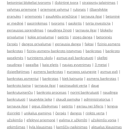
betoniniai blokeliai tvoroms
|
išskirtinė tvora
|
straipsnių talpinimas
|
valymas priemone
|
priemonė valymui
|
rulonais
|
išbandykite
granules
|
priemonės
|
gaudyklių priežiūrai
|
tarnauja ilgai
|
betoninė
ar medinė
|
pasirinkimas
|
tvoroms
|
paskirtis
|
tvirta investicija
|
geriausias sprendimas
|
naudinga žinoti
|
tarnauja ilgai
|
blokelių
privalumai
|
kokie privalumai
|
patirtis
|
stogo danga
|
betoninės
čerpės
|
dangos privalumai
|
geriausia danga
|
faktai
|
fizinio asmens
bankrotas
|
fizinių asmenų bankroto įstatymas
|
bankrotas
|
bankroto
pasekmės
|
turintiems skolų
|
asmuo gali bankrutuoti
|
skelbti
naudinga
|
pagalba
|
kaip elgtis
|
naujas gyvenimas
|
3 metai
|
išsigelbėjimas
|
asmens bankrotas
|
europos sąjungoje
|
asmuo gali
|
bankrotas asmeniui
|
bankrotas
|
kiek kainuoja
|
asmens bankrotas
|
bankroto kaina
|
tarnauja ilgai
|
pasinaudoti verta
|
daug
bankrutuojančių
|
bankroto procesas
|
norint bankrutuoti
|
naudinga
bankrutuoti
|
taupykite laiką
|
skaudi pamoka
|
administratorius
|
tarnauja ilgai
|
pigus išlaikymas
|
patirtis
|
geriau nei šiferis
|
lengva
išsirinkti
|
unikalus gaminys
|
čerpės
|
dangos
|
rinktis verta
|
užsikimšo
|
efektyvi priemonė
|
galima ir užkimšti
|
užsikimšo vonia
|
atkimšimas
|
kyla klausimas
|
kamščių naikinimas
|
aktualus klausimas