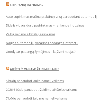
STRAIPSNIŲ TALPINIMAS
Auto supirkimas mažina praktinę riziką parduodant automobilį
Didelis vidaus durų pasirinkimas – rankenos ir dizainas
Vaikų žaidimo aikštelių surinkimas
Naujos automobilių vasarinės padangos internetu
Goodyear padangų žymėjimas – ką žymi naujas?
AIKŠTELĖS VAIKAMS ŽAIDIMUI LAUKE
5 būdų panaudoti lauko namelį vaikams
2026 6 būdų panaudoti žaidimų aikšteles vaikams
7 būdų panaudoti žaidimų namelį vaikams