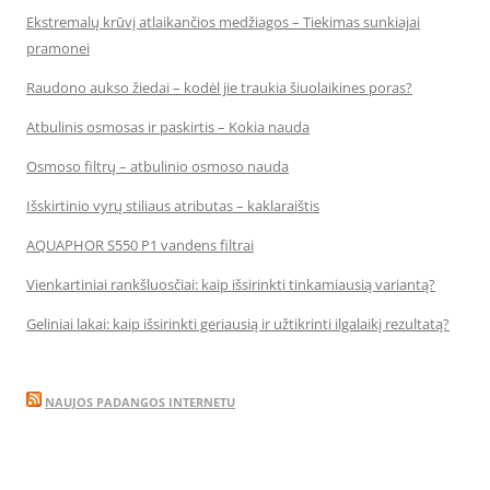
Ekstremalų krūvį atlaikančios medžiagos – Tiekimas sunkiajai
pramonei
Raudono aukso žiedai – kodėl jie traukia šiuolaikines poras?
Atbulinis osmosas ir paskirtis – Kokia nauda
Osmoso filtrų – atbulinio osmoso nauda
Išskirtinio vyrų stiliaus atributas – kaklaraištis
AQUAPHOR S550 P1 vandens filtrai
Vienkartiniai rankšluosčiai: kaip išsirinkti tinkamiausią variantą?
Geliniai lakai: kaip išsirinkti geriausią ir užtikrinti ilgalaikį rezultatą?
NAUJOS PADANGOS INTERNETU