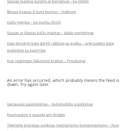
Sausas maistas šunims ar konservai – ką rinktis
Blogas kvapas iš šuns burnos – Halitozė
Kačių mityba – ką svarbu žinoti
Sausas ar šlapias kačių maistas – ėdalo parinkimas
Kaip išmokyti katę daryti į dėžutę su kraiku – prie tualeto katę
pratinkite su kantrybe
Kuo ypatingas Silikoninis kraikas – Privalumai
An error has occurred, which probably means the feed is
down. Try again later.
Geriausias pasirinkimas – Automobilių supirkimas
Nuotraukos ir spauda ant drobės
Tekinimo procesas sunkiųjų mechanizmų komponentams – Nuo