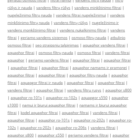
geriausi osmoso filtrai
|
filtrai namui
|
vandens filtrų nauda
|
filtrų
rūšys ir nauda
|
vandens filtrų rūšys
|
vandens minkštinimo filtrai
|
nugeležinimo filtrų nauda
|
vandens filtrai nugeležinimui
|
vandens
minkštinimo filtrų nauda
|
vandens filtrų rūšys
|
nugeležinimo ir
vandens monkštinimo filtrai
|
vandens nukalkinimo filtrai
|
vandens
filtrai
|
geriamo vandens sistemos
|
osmoso filtrų nauda
|
atbulinio
osmoso filtrai
|
seo straipsniu talpinimas
|
aquaphor vandens filtrai
|
aquaphor filtrai
|
osmoso filtrų nauda
|
osmoso filtrai
|
vandens filtrai
aquaphor
|
geriamo vandens filtrai
|
aquaphor filtrai
|
aquaphor filtrai
|
aquaphor filtrai
|
aquaphor filtrai
|
aquaphor namams ir pramonei
|
aquaphor filtrai
|
aquaphor filtrai
|
aquaphor filtrų nauda
|
aquaphor
filtrai
|
aquapgor filtrai ir nauda
|
aquaphor filtrai
|
aquaphor filtrai
|
vandens filtrai
|
aquaphor filtrai
|
vandens filtru rusys
|
aquaphor s800
|
aquaphor ro-101s
|
aquaphor ro-102s
|
aquapgor s550
|
aquaphor
s1000
|
namui ir biurui aquaphor filtrai
|
namams ir biurui aquaphor
filtrai
|
kodel aquaphor filtrai
|
aquaphor filtrai
|
vandens filtrai
|
aquaphor filtrai
|
aquaphor ro-101s
|
aquaphor ro-202s
|
aquaphor ro-
102s
|
aquaphor ro-202s
|
aquaphor ro-206s
|
vandens filtrai
|
aquaphor s800
|
aquaphor s550
|
geriamo vandens filtrai
|
aquaphor