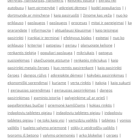
berlynas, hamburgas, hanoveris
|
kelionės vasarą
|
geriau nei
autobusu
|
kam pirmenybė
|
atkreipti dėmesį
|
kodėl populiarios
|
į
dortmundą ar mincheną
|
kaip pasiruošti
|
žinome kas veža
|
nuo ko
priklauso
|
paslaugos
|
paslaugos
|
procesas
|
mitai ir paneigimai
|
ką
prarandate
|
informacija
|
aktualiausi klausimai
|
kaip teisingai
pasirinkti
|
įrankiai ir terminai
|
efektyvus būdas
|
epitetai
|
nuo ko
priklauso
|
kriterijai
|
patogiau
|
geriau
|
planuojate kelionę
|
renkantis tiekėją
|
populiari paslauga
|
mikriukais
|
patogus
susisiekimas
|
skaičiuojate atstumą
|
renkatės mikriukus
|
kaip
pasirinkti metalo čerpes
|
kuo remtis pasirenkant
|
kaip pasirinkti
čerpes
|
dangos rūšys
|
atkreipkite dėmesį
|
kokybės pasirinkimas
|
ekonomiški sprendimai
|
kuriame
|
verta rinktis
|
įtakoja
|
kaip sukurti
|
geriausias sprendimas
|
geriausias pasirinkimas
|
dangos
pasirinkimas
|
gaminio istorija
|
palyginkime už ar prieš
|
pagalbininkas buičiai
|
priemonė kamščiams
|
kokias rinktis
|
indaploviu tabletes pigiau
|
indaploviu tabletes pigiau
|
indaploviu
tabletes pigiau
|
ne toks kaip visi
|
vamzdziu valiklis
|
tabletes
|
vonios
valiklis
|
tualeto valymo priemonė
|
stiklų ir veidrodžių valiklis
|
tvoroms iš betono
|
valymo priemonės
|
arko blokeliai
|
cerpes
|