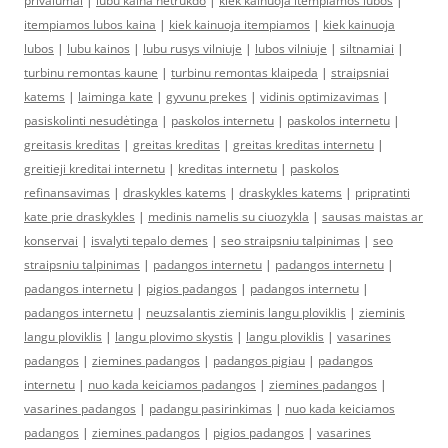
privalumai
|
lubu kaina netrukdo
|
kiek kainuoja itempiamos lubos
|
itempiamos lubos kaina
|
kiek kainuoja itempiamos
|
kiek kainuoja
lubos
|
lubu kainos
|
lubu rusys vilniuje
|
lubos vilniuje
|
siltnamiai
|
turbinu remontas kaune
|
turbinu remontas klaipeda
|
straipsniai
katems
|
laiminga kate
|
gyvunu prekes
|
vidinis optimizavimas
|
pasiskolinti nesudėtinga
|
paskolos internetu
|
paskolos internetu
|
greitasis kreditas
|
greitas kreditas
|
greitas kreditas internetu
|
greitieji kreditai internetu
|
kreditas internetu
|
paskolos
refinansavimas
|
draskykles katems
|
draskykles katems
|
pripratinti
kate prie draskykles
|
medinis namelis su ciuozykla
|
sausas maistas ar
konservai
|
isvalyti tepalo demes
|
seo straipsniu talpinimas
|
seo
straipsniu talpinimas
|
padangos internetu
|
padangos internetu
|
padangos internetu
|
pigios padangos
|
padangos internetu
|
padangos internetu
|
neuzsalantis zieminis langu ploviklis
|
zieminis
langu ploviklis
|
langu plovimo skystis
|
langu ploviklis
|
vasarines
padangos
|
ziemines padangos
|
padangos pigiau
|
padangos
internetu
|
nuo kada keiciamos padangos
|
ziemines padangos
|
vasarines padangos
|
padangu pasirinkimas
|
nuo kada keiciamos
padangos
|
ziemines padangos
|
pigios padangos
|
vasarines