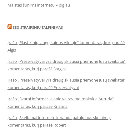
Maistas šunims internetu – pigiau
SEO STRAIPSNIU TALPINIMAS
Įrašo „Plastikinių langų kainos Vilniuje“ komentaras, kurį parašė
Algis
Įrašo „Prezervatyvai yra draugiškiausia priemonė Jūsų sveikatai“
komentaras, kurį parašė Sargiai
Įrašo „Prezervatyvai yra draugiškiausia priemonė Jūsų sveikatai“
komentaras, kurį parašė Prezervatyvai
Įrašo „Svarbi informacija apie vairavimo mokyklą Auruda“
komentaras, kurį parašė Kristina
Įrašo „Skelbimai internete ir nauda patalpinus skelbimą“
komentaras, kurį parašė Robert