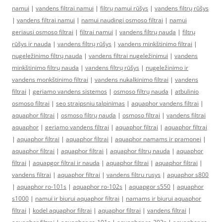
namui
|
vandens filtrai namui
|
filtrų namui rūšys
|
vandens filtrų rūšys
|
vandens filtrai namui
|
namui naudingi osmoso filtrai
|
namui
geriausi osmoso filtrai
|
filtrai namui
|
vandens filtrų nauda
|
filtrų
rūšys ir nauda
|
vandens filtrų rūšys
|
vandens minkštinimo filtrai
|
nugeležinimo filtrų nauda
|
vandens filtrai nugeležinimui
|
vandens
minkštinimo filtrų nauda
|
vandens filtrų rūšys
|
nugeležinimo ir
vandens monkštinimo filtrai
|
vandens nukalkinimo filtrai
|
vandens
filtrai
|
geriamo vandens sistemos
|
osmoso filtrų nauda
|
atbulinio
osmoso filtrai
|
seo straipsniu talpinimas
|
aquaphor vandens filtrai
|
aquaphor filtrai
|
osmoso filtrų nauda
|
osmoso filtrai
|
vandens filtrai
aquaphor
|
geriamo vandens filtrai
|
aquaphor filtrai
|
aquaphor filtrai
|
aquaphor filtrai
|
aquaphor filtrai
|
aquaphor namams ir pramonei
|
aquaphor filtrai
|
aquaphor filtrai
|
aquaphor filtrų nauda
|
aquaphor
filtrai
|
aquapgor filtrai ir nauda
|
aquaphor filtrai
|
aquaphor filtrai
|
vandens filtrai
|
aquaphor filtrai
|
vandens filtru rusys
|
aquaphor s800
|
aquaphor ro-101s
|
aquaphor ro-102s
|
aquapgor s550
|
aquaphor
s1000
|
namui ir biurui aquaphor filtrai
|
namams ir biurui aquaphor
filtrai
|
kodel aquaphor filtrai
|
aquaphor filtrai
|
vandens filtrai
|