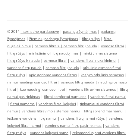
© 2014
internetine parduotuve
|
padangų žymėjimas
|
padangų
žymėjimas
|
žieminių padangų žymėjimas
|
filtrų rūšys
|
filtrai
nugeležinimui
|
osmoso filtrai> |
osmoso filtrų nauda
|
osmoso filtrai
|
filtrų rūšys
|
minkštinimo filtrų naudojimas
|
minkštinimo sistema
|
filtrų rūšys ir nauda
|
osmoso filtrai
|
vandens filtrai nukalkinimui
|
vandens filtrų nauda
|
osmoso filtrų nauda
|
atbulinio osmoso filtrai
|
filtrų rūšys
|
apie geriamo vandens filtrus
|
kas yra atbulinis osmosas
|
namui naudingi osmoso filtrai
|
osmoso filtrų nauda
|
naudingi osmoso
filtrai
|
kuo naudingi osmoso filtrai
|
vandens filtravimo sistemos
|
filtrų
namui pasirinkimas
|
filtrai komfortui namuose
|
vandens filtrai namui
|
filtrai namams
|
vandens filtrai kokybei
|
tinkamiausi vandens filtrai
namui
|
vandens filtravimo sistemos namui
|
filtrų sprendimai namui
|
ieškome vandens filtrų namui
|
vandens filtrų namui rūšys
|
vandens
kokybei filtrai namui
|
vandens namui filtrų pasirinkimas
|
vandens
filtrų rtūšys
|
vandens kokybei name
|
rekomenduojami vandens filtrai