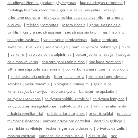
naudingas žieminių padangų žymėjimas
|
kuo naudingas remontas
|
mobiliųjų telefonų remontas
|
geriausias valiklis peliui
|
efektyvi
priemone nuo voru
|
efektyviai veikiantis pelėsio valiklis
|
priemonė
nuo vorų
|
telefonų remontas
|
josera classic
|
geriausias pelesio
valiklis
|
kas yra seo straipsniai
|
seo straipsniu talpinimas
|
isorinis
seo optimizavimas
|
vidinis seo optimizavimas
|
kaip optimizuoti
svetaine
|
kriaukles
|
seo apzvalga
|
namu apyvokos reikmenys
|
buitis
|
vaikams
|
seo straipsniu talpinimas
|
bakterijos kanalizacijai
|
saugus
zaidimas vaikams
|
seo straipsniu talpinimas
|
nuo kada ziemines
|
siltnamiai stipruolis atsiliepimai
|
polikarbonatiniai šiltnamiai stipruolis
|
kodel atsiranda pelesis
|
listerijos bakterija
|
zieminio langu skyscio
savybes
|
vaiku zaidimui
|
bioloģiskie risinājumi
|
geriausios
kanalizacijos bakterijos
|
adblue skystis
|
buhalterine apskaita
|
saldytuvu rankenos
|
saldytuvu saldikliu stalciai
|
saldytuvu lentynos
|
saldytuvu termoreguliatoriai
|
saldytuvu stalciai
|
kaitinimo elementai
|
orkaiciu ventiliatoriai
|
orkaiciu duru tarpines
|
orkaiciu stiklai
|
orkaiciu
termoreguliatoriai
|
parama privaciam darzeliui
|
darzeliai gelbeja
|
pasirinkimas vilniuje
|
ieskome geriausio darzelio
|
privatus darzelis
|
masinu voztuvai
|
vandens isleidimo siurbliai
|
duru stiklai
|
seo