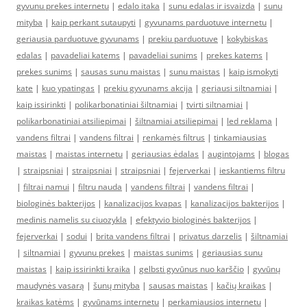
gyvunu prekes internetu
|
edalo itaka
|
sunu edalas ir isvaizda
|
sunu
mityba
|
kaip perkant sutaupyti
|
gyvunams parduotuve internetu
|
geriausia parduotuve gyvunams
|
prekiu parduotuve
|
kokybiskas
edalas
|
pavadeliai katems
|
pavadeliai sunims
|
prekes katems
|
prekes sunims
|
sausas sunu maistas
|
sunu maistas
|
kaip ismokyti
kate
|
kuo ypatingas
|
prekiu gyvunams akcija
|
geriausi siltnamiai
|
kaip issirinkti
|
polikarbonatiniai šiltnamiai
|
tvirti siltnamiai
|
polikarbonatiniai atsiliepimai
|
šiltnamiai atsiliepimai
|
led reklama
|
vandens filtrai
|
vandens filtrai
|
renkamės filtrus
|
tinkamiausias
maistas
|
maistas internetu
|
geriausias ėdalas
|
augintojams
|
blogas
|
straipsniai
|
straipsniai
|
straipsniai
|
fejerverkai
|
ieskantiems filtru
|
filtrai namui
|
filtru nauda
|
vandens filtrai
|
vandens filtrai
|
biologinės bakterijos
|
kanalizacijos kvapas
|
kanalizacijos bakterijos
|
medinis namelis su ciuozykla
|
efektyvio biologinės bakterijos
|
fejerverkai
|
sodui
|
brita vandens filtrai
|
privatus darzelis
|
šiltnamiai
|
siltnamiai
|
gyvunu prekes
|
maistas sunims
|
geriausias sunu
maistas
|
kaip issirinkti kraika
|
gelbsti gyvūnus nuo karščio
|
gyvūnų
maudynės vasarą
|
šunų mityba
|
sausas maistas
|
kačių kraikas
|
kraikas katėms
|
gyvūnams internetu
|
perkamiausios internetu
|