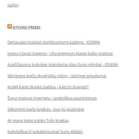
pačių!
GYVUNU PREKES
Geriausias maistas sterilizuotoms katėms - JOSERA
Josera Classic katėms - Ulta premium klasės kačių maistas
Aukščiausios kokybės standartas Jūsų šuns mitybai - JOSERA
Skirtingos kačių draskyklių rūšys – skirtingi privalumai
Kodėl katės drasko baldus - kaip to išvengti?
Šunų maistas internetu - praktiškas pasirinkimas
Silikoninis kačių kraikas - kuo jis ypatingas
Ar mano katei patiks Tofu kraikas
Kokybiškas ir subalansuotas šunų ėdalas