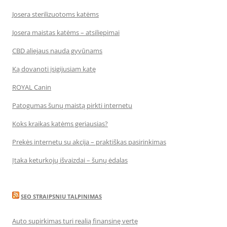
Josera sterilizuotoms katėms
Josera maistas katėms – atsiliepimai
CBD aliejaus nauda gyvūnams
Ką dovanoti įsigijusiam katę
ROYAL Canin
Patogumas šunų maistą pirkti internetu
Koks kraikas katėms geriausias?
Prekės internetu su akcija – praktiškas pasirinkimas
Įtaka keturkojų išvaizdai – šunų ėdalas
SEO STRAIPSNIU TALPINIMAS
Auto supirkimas turi realią finansinę vertę