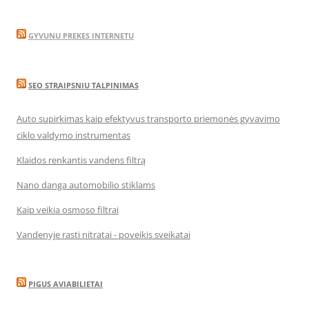
GYVUNU PREKES INTERNETU
SEO STRAIPSNIU TALPINIMAS
Auto supirkimas kaip efektyvus transporto priemonės gyvavimo
ciklo valdymo instrumentas
Klaidos renkantis vandens filtrą
Nano danga automobilio stiklams
Kaip veikia osmoso filtrai
Vandenyje rasti nitratai - poveikis sveikatai
PIGUS AVIABILIETAI