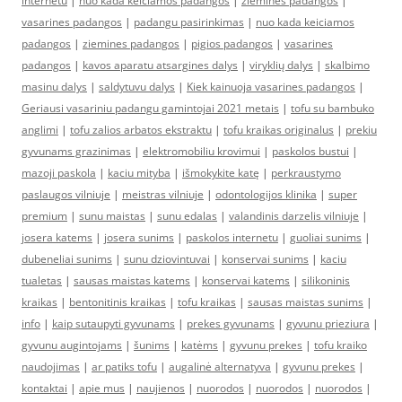
internetu
|
nuo kada keiciamos padangos
|
ziemines padangos
|
vasarines padangos
|
padangu pasirinkimas
|
nuo kada keiciamos
padangos
|
ziemines padangos
|
pigios padangos
|
vasarines
padangos
|
kavos aparatu atsargines dalys
|
viryklių dalys
|
skalbimo
masinu dalys
|
saldytuvu dalys
|
Kiek kainuoja vasarines padangos
|
Geriausi vasariniu padangu gamintojai 2021 metais
|
tofu su bambuko
anglimi
|
tofu zalios arbatos ekstraktu
|
tofu kraikas originalus
|
prekiu
gyvunams grazinimas
|
elektromobiliu krovimui
|
paskolos bustui
|
mazoji paskola
|
kaciu mityba
|
išmokykite katę
|
perkraustymo
paslaugos vilniuje
|
meistras vilniuje
|
odontologijos klinika
|
super
premium
|
sunu maistas
|
sunu edalas
|
valandinis darzelis vilniuje
|
josera katems
|
josera sunims
|
paskolos internetu
|
guoliai sunims
|
dubeneliai sunims
|
sunu dziovintuvai
|
konservai sunims
|
kaciu
tualetas
|
sausas maistas katems
|
konservai katems
|
silikoninis
kraikas
|
bentonitinis kraikas
|
tofu kraikas
|
sausas maistas sunims
|
info
|
kaip sutaupyti gyvunams
|
prekes gyvunams
|
gyvunu prieziura
|
gyvunu augintojams
|
šunims
|
katėms
|
gyvunu prekes
|
tofu kraiko
naudojimas
|
ar patiks tofu
|
augalinė alternatyva
|
gyvunu prekes
|
kontaktai
|
apie mus
|
naujienos
|
nuorodos
|
nuorodos
|
nuorodos
|