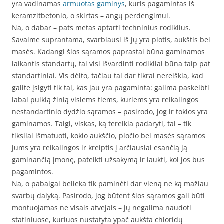
yra vadinamas
armuotas gaminys
, kuris pagamintas iš
keramzitbetonio, o skirtas – angų perdengimui.
Na, o dabar – pats metas aptarti techninius rodiklius.
Savaime suprantama, svarbiausi iš jų yra plotis, aukštis bei
masės. Kadangi šios sąramos paprastai būna gaminamos
laikantis standartų, tai visi išvardinti rodikliai būna taip pat
standartiniai. Vis dėlto, tačiau tai dar tikrai nereiškia, kad
galite įsigyti tik tai, kas jau yra pagaminta: galima paskelbti
labai puikią žinią visiems tiems, kuriems yra reikalingos
nestandartinio dydžio sąramos – pasirodo, jog ir tokios yra
gaminamos. Taigi, viskas, ką tereikia padaryti, tai – tik
tiksliai išmatuoti, kokio aukščio, pločio bei masės sąramos
jums yra reikalingos ir kreiptis į arčiausiai esančią ją
gaminančią įmonę, pateikti užsakymą ir laukti, kol jos bus
pagamintos.
Na, o pabaigai belieka tik paminėti dar vieną ne ką mažiau
svarbų dalyką. Pasirodo, jog būtent šios sąramos gali būti
montuojamas ne visais atvejais – jų negalima naudoti
statiniuose, kuriuos nustatyta ypač aukšta chloridų