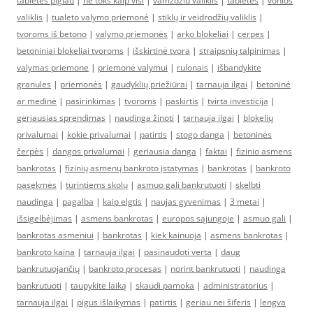
tabletes pigiau
|
ne toks kaip visi
|
vamzdziu valiklis
|
tabletes
|
vonios
valiklis
|
tualeto valymo priemonė
|
stiklų ir veidrodžių valiklis
|
tvoroms iš betono
|
valymo priemonės
|
arko blokeliai
|
cerpes
|
betoniniai blokeliai tvoroms
|
išskirtinė tvora
|
straipsnių talpinimas
|
valymas priemone
|
priemonė valymui
|
rulonais
|
išbandykite
granules
|
priemonės
|
gaudyklių priežiūrai
|
tarnauja ilgai
|
betoninė
ar medinė
|
pasirinkimas
|
tvoroms
|
paskirtis
|
tvirta investicija
|
geriausias sprendimas
|
naudinga žinoti
|
tarnauja ilgai
|
blokelių
privalumai
|
kokie privalumai
|
patirtis
|
stogo danga
|
betoninės
čerpės
|
dangos privalumai
|
geriausia danga
|
faktai
|
fizinio asmens
bankrotas
|
fizinių asmenų bankroto įstatymas
|
bankrotas
|
bankroto
pasekmės
|
turintiems skolų
|
asmuo gali bankrutuoti
|
skelbti
naudinga
|
pagalba
|
kaip elgtis
|
naujas gyvenimas
|
3 metai
|
išsigelbėjimas
|
asmens bankrotas
|
europos sąjungoje
|
asmuo gali
|
bankrotas asmeniui
|
bankrotas
|
kiek kainuoja
|
asmens bankrotas
|
bankroto kaina
|
tarnauja ilgai
|
pasinaudoti verta
|
daug
bankrutuojančių
|
bankroto procesas
|
norint bankrutuoti
|
naudinga
bankrutuoti
|
taupykite laiką
|
skaudi pamoka
|
administratorius
|
tarnauja ilgai
|
pigus išlaikymas
|
patirtis
|
geriau nei šiferis
|
lengva