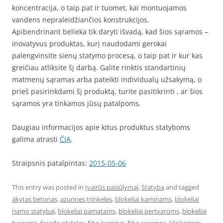
koncentracija, o taip pat ir tuomet, kai montuojamos
vandens nepraleidžiančios konstrukcijos.
Apibendrinant belieka tik daryti išvadą, kad šios sąramos –
inovatyvus produktas, kurį naudodami gerokai
palengvinsite sienų statymo procesą, o taip pat ir kur kas
greičiau atliksite šį darbą. Galite rinktis standartinių
matmenų sąramas arba pateikti individualų užsakymą, o
prieš pasirinkdami šį produktą, turite pasitikrinti , ar šios
sąramos yra tinkamos jūsų patalpoms.
Daugiau informacijos apie kitus produktus statyboms
galima atrasti
ČIA
.
Straipsnis patalpintas:
2015-05-06
This entry was posted in
Įvairūs pasiūlymai
,
Statyba
and tagged
akytas betonas
,
azurines trinkeles
,
blokeliai kaminams
,
blokeliai
namo statybai
,
blokeliai pamatams
,
blokeliai pertvaroms
,
blokeliai