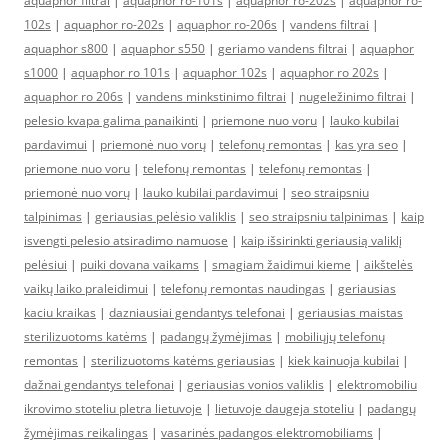
aquaphor filtrai
|
aquaphor ro-101s
|
aquaphor ro-202s
|
aquaphor ro-
102s
|
aquaphor ro-202s
|
aquaphor ro-206s
|
vandens filtrai
|
aquaphor s800
|
aquaphor s550
|
geriamo vandens filtrai
|
aquaphor
s1000
|
aquaphor ro 101s
|
aquaphor 102s
|
aquaphor ro 202s
|
aquaphor ro 206s
|
vandens minkstinimo filtrai
|
nugeležinimo filtrai
|
pelesio kvapa galima panaikinti
|
priemone nuo voru
|
lauko kubilai
pardavimui
|
priemonė nuo vorų
|
telefonų remontas
|
kas yra seo
|
priemone nuo voru
|
telefonų remontas
|
telefonų remontas
|
priemonė nuo vorų
|
lauko kubilai pardavimui
|
seo straipsniu
talpinimas
|
geriausias pelėsio valiklis
|
seo straipsniu talpinimas
|
kaip
isvengti pelesio atsiradimo namuose
|
kaip išsirinkti geriausią valiklį
pelėsiui
|
puiki dovana vaikams
|
smagiam žaidimui kieme
|
aikštelės
vaikų laiko praleidimui
|
telefonų remontas naudingas
|
geriausias
kaciu kraikas
|
dazniausiai gendantys telefonai
|
geriausias maistas
sterilizuotoms katėms
|
padangų žymėjimas
|
mobiliųjų telefonų
remontas
|
sterilizuotoms katėms geriausias
|
kiek kainuoja kubilai
|
dažnai gendantys telefonai
|
geriausias vonios valiklis
|
elektromobiliu
ikrovimo stoteliu pletra lietuvoje
|
lietuvoje daugeja stoteliu
|
padangų
žymėjimas reikalingas
|
vasarinės padangos elektromobiliams
|