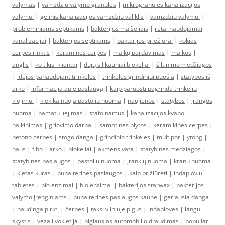
valymas
|
vamzdziu valymo granules
|
mikrogranules kanalizacijos
valymui
|
gelinis kanalizacijos vamzdziu valiklis
|
vamzdziu valymui
|
probleminiams septikams
|
bakterijos maišeliais
|
retai naudojamai
kanalizacijai
|
bakterijos septikams
|
bakterijos priežiūrai
|
kokias
cerpes rinktis
|
keramines cerpes
|
malkų pardavimas
|
malkos
|
anglis
|
ko tikisi klientai
|
dujų silikatiniai blokeliai
|
šiltinimo medžiagos
|
idėjos panaudojant trinkeles
|
trinkelės grindiniui puošia
|
statybos iš
arko
|
informacija apie paslaugą
|
kaip paruosti pagrinda trinkeliu
klojimui
|
kiek kainuoja pastoliu nuoma
|
naujienos
|
statybos
|
įrangos
nuoma
|
pamatu liejimas
|
stato namus
|
kanalizacijos kvapo
naikinimas
|
griovimo darbai
|
samotines plytos
|
keramikines cerpes
|
betono cerpes
|
stogo danga
|
grindinio trinkeles
|
multipor
|
ytong
|
haus
|
fibo
|
arko
|
blokeliai
|
akmens vata
|
statybines medziagos
|
statybinės paslaugos
|
pastoliu nuoma
|
įrankių nuoma
|
kranu nuoma
|
kietas kuras
|
buhalterines paslaugos
|
kaip prižiūrėti
|
indaploviu
tabletes
|
bio enzimai
|
bio enzimai
|
bakterijos starwax
|
bakterijos
valymo įrenginiams
|
buhalterines paslaugos kaune
|
geriausia danga
|
naudinga pirkti
|
čerpės
|
taksi vilniuje pigus
|
indaploves
|
langu
skystis
|
veza i vokietija
|
pigiausias automobilio draudimas
|
populiari