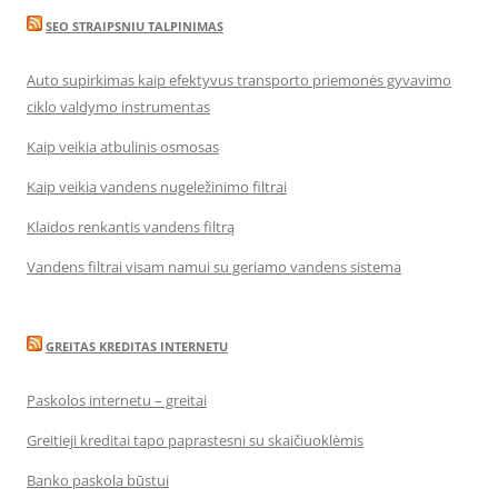
SEO STRAIPSNIU TALPINIMAS
Auto supirkimas kaip efektyvus transporto priemonės gyvavimo
ciklo valdymo instrumentas
Kaip veikia atbulinis osmosas
Kaip veikia vandens nugeležinimo filtrai
Klaidos renkantis vandens filtrą
Vandens filtrai visam namui su geriamo vandens sistema
GREITAS KREDITAS INTERNETU
Paskolos internetu – greitai
Greitieji kreditai tapo paprastesni su skaičiuoklėmis
Banko paskola būstui