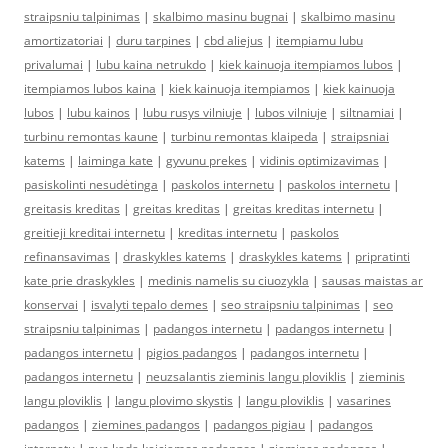
straipsniu talpinimas
|
skalbimo masinu bugnai
|
skalbimo masinu
amortizatoriai
|
duru tarpines
|
cbd aliejus
|
itempiamu lubu
privalumai
|
lubu kaina netrukdo
|
kiek kainuoja itempiamos lubos
|
itempiamos lubos kaina
|
kiek kainuoja itempiamos
|
kiek kainuoja
lubos
|
lubu kainos
|
lubu rusys vilniuje
|
lubos vilniuje
|
siltnamiai
|
turbinu remontas kaune
|
turbinu remontas klaipeda
|
straipsniai
katems
|
laiminga kate
|
gyvunu prekes
|
vidinis optimizavimas
|
pasiskolinti nesudėtinga
|
paskolos internetu
|
paskolos internetu
|
greitasis kreditas
|
greitas kreditas
|
greitas kreditas internetu
|
greitieji kreditai internetu
|
kreditas internetu
|
paskolos
refinansavimas
|
draskykles katems
|
draskykles katems
|
pripratinti
kate prie draskykles
|
medinis namelis su ciuozykla
|
sausas maistas ar
konservai
|
isvalyti tepalo demes
|
seo straipsniu talpinimas
|
seo
straipsniu talpinimas
|
padangos internetu
|
padangos internetu
|
padangos internetu
|
pigios padangos
|
padangos internetu
|
padangos internetu
|
neuzsalantis zieminis langu ploviklis
|
zieminis
langu ploviklis
|
langu plovimo skystis
|
langu ploviklis
|
vasarines
padangos
|
ziemines padangos
|
padangos pigiau
|
padangos