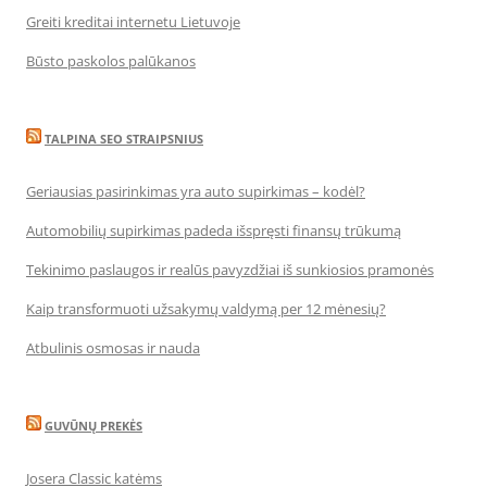
Greiti kreditai internetu Lietuvoje
Būsto paskolos palūkanos
TALPINA SEO STRAIPSNIUS
Geriausias pasirinkimas yra auto supirkimas – kodėl?
Automobilių supirkimas padeda išspręsti finansų trūkumą
Tekinimo paslaugos ir realūs pavyzdžiai iš sunkiosios pramonės
Kaip transformuoti užsakymų valdymą per 12 mėnesių?
Atbulinis osmosas ir nauda
GUVŪNŲ PREKĖS
Josera Classic katėms