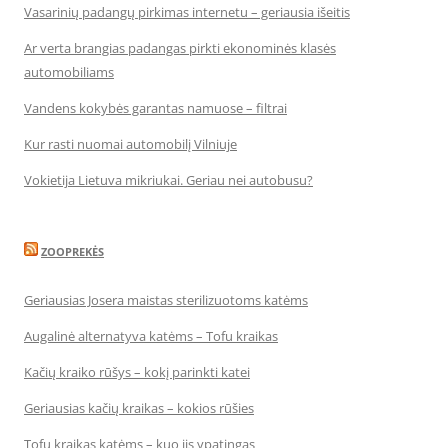
Vasarinių padangų pirkimas internetu – geriausia išeitis
Ar verta brangias padangas pirkti ekonominės klasės
automobiliams
Vandens kokybės garantas namuose – filtrai
Kur rasti nuomai automobilį Vilniuje
Vokietija Lietuva mikriukai. Geriau nei autobusu?
ZOOPREKĖS
Geriausias Josera maistas sterilizuotoms katėms
Augalinė alternatyva katėms – Tofu kraikas
Kačių kraiko rūšys – kokį parinkti katei
Geriausias kačių kraikas – kokios rūšies
Tofu kraikas katėms – kuo jis ypatingas