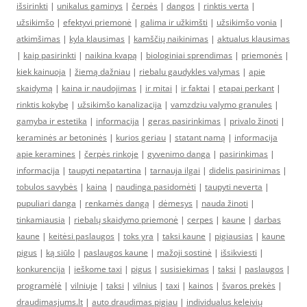
išsirinkti
|
unikalus gaminys
|
čerpės
|
dangos
|
rinktis verta
|
užsikimšo
|
efektyvi priemonė
|
galima ir užkimšti
|
užsikimšo vonia
|
atkimšimas
|
kyla klausimas
|
kamščių naikinimas
|
aktualus klausimas
|
kaip pasirinkti
|
naikina kvapą
|
biologiniai sprendimas
|
priemonės
|
kiek kainuoja
|
žiemą dažniau
|
riebalu gaudykles valymas
|
apie
skaidymą
|
kaina ir naudojimas
|
ir mitai
|
ir faktai
|
etapai perkant
|
rinktis kokybę
|
užsikimšo kanalizacija
|
vamzdziu valymo granules
|
gamyba ir estetika
|
informacija
|
geras pasirinkimas
|
privalo žinoti
|
keraminės ar betoninės
|
kurios geriau
|
statant namą
|
informacija
apie keramines
|
čerpės rinkoje
|
gyvenimo danga
|
pasirinkimas
|
informacija
|
taupyti nepatartina
|
tarnauja ilgai
|
didelis pasirinimas
|
tobulos savybės
|
kaina
|
naudinga pasidomėti
|
taupyti neverta
|
pupuliari danga
|
renkamės dangą
|
dėmesys
|
nauda žinoti
|
tinkamiausia
|
riebalų skaidymo priemonė
|
cerpes
|
kaune
|
darbas
kaune
|
keitėsi paslaugos
|
toks yra
|
taksi kaune
|
pigiausias
|
kaune
pigus
|
ką siūlo
|
paslaugos kaune
|
mažoji sostinė
|
išsikviesti
|
konkurencija
|
ieškome taxi
|
pigus
|
susisiekimas
|
taksi
|
paslaugos
|
programėlė
|
vilniuje
|
taksi
|
vilnius
|
taxi
|
kainos
|
švaros prekės
|
draudimasjums.lt
|
auto draudimas pigiau
|
individualus keleivių