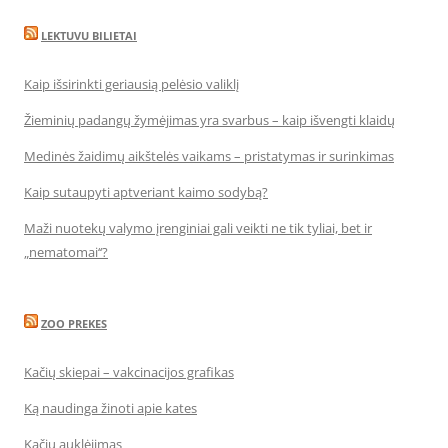
LEKTUVU BILIETAI
Kaip išsirinkti geriausią pelėsio valiklį
Žieminių padangų žymėjimas yra svarbus – kaip išvengti klaidų
Medinės žaidimų aikštelės vaikams – pristatymas ir surinkimas
Kaip sutaupyti aptveriant kaimo sodybą?
Maži nuotekų valymo įrenginiai gali veikti ne tik tyliai, bet ir
„nematomai‘‘?
ZOO PREKES
Kačių skiepai – vakcinacijos grafikas
Ką naudinga žinoti apie kates
Kačių auklėjimas