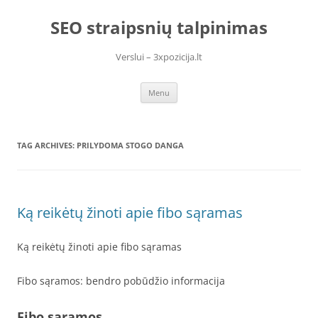
Skip
to
SEO straipsnių talpinimas
content
Verslui – 3xpozicija.lt
Menu
TAG ARCHIVES:
PRILYDOMA STOGO DANGA
Ką reikėtų žinoti apie fibo sąramas
Ką reikėtų žinoti apie fibo sąramas
Fibo sąramos: bendro pobūdžio informacija
Fibo sąramos