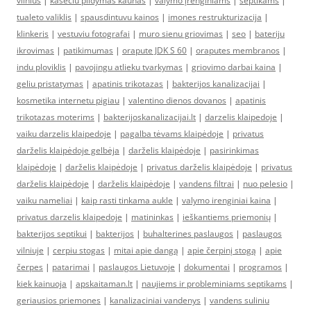
vilnius
|
kaseciu pildymas kaunas
|
valymo įrenginiams
|
septikams
|
tualeto valiklis
|
spausdintuvu kainos
|
imones restrukturizacija
|
klinkeris
|
vestuviu fotografai
|
muro sienu griovimas
|
seo
|
bateriju
ikrovimas
|
patikimumas
|
orapute JDK S 60
|
oraputes membranos
|
indu ploviklis
|
pavojingu atlieku tvarkymas
|
griovimo darbai kaina
|
geliu pristatymas
|
apatinis trikotazas
|
bakterijos kanalizacijai
|
kosmetika internetu pigiau
|
valentino dienos dovanos
|
apatinis
trikotazas moterims
|
bakterijoskanalizacijai.lt
|
darzelis klaipedoje
|
vaiku darzelis klaipedoje
|
pagalba tėvams klaipėdoje
|
privatus
darželis klaipėdoje gelbėja
|
darželis klaipėdoje
|
pasirinkimas
klaipėdoje
|
darželis klaipėdoje
|
privatus darželis klaipėdoje
|
privatus
darželis klaipėdoje
|
darželis klaipėdoje
|
vandens filtrai
|
nuo pelesio
|
vaiku nameliai
|
kaip rasti tinkama aukle
|
valymo irenginiai kaina
|
privatus darzelis klaipedoje
|
matininkas
|
ieškantiems priemonių
|
bakterijos septikui
|
bakterijos
|
buhalterines paslaugos
|
paslaugos
vilniuje
|
cerpiu stogas
|
mitai apie dangą
|
apie čerpinį stogą
|
apie
čerpes
|
patarimai
|
paslaugos Lietuvoje
|
dokumentai
|
programos
|
kiek kainuoja
|
apskaitaman.lt
|
naujiems ir probleminiams septikams
|
geriausios priemones
|
kanalizaciniai vandenys
|
vandens suliniu