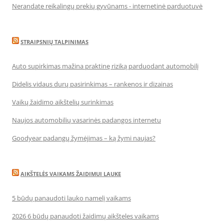
Nerandate reikalingų prekių gyvūnams - internetinė parduotuvė
STRAIPSNIŲ TALPINIMAS
Auto supirkimas mažina praktinę riziką parduodant automobilį
Didelis vidaus durų pasirinkimas – rankenos ir dizainas
Vaikų žaidimo aikštelių surinkimas
Naujos automobilių vasarinės padangos internetu
Goodyear padangų žymėjimas – ką žymi naujas?
AIKŠTELĖS VAIKAMS ŽAIDIMUI LAUKE
5 būdų panaudoti lauko namelį vaikams
2026 6 būdų panaudoti žaidimų aikšteles vaikams