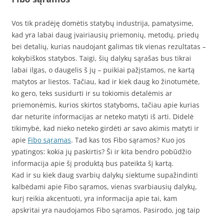
Vos tik pradėję domėtis statybų industrija, pamatysime,
kad yra labai daug įvairiausių priemonių, metodų, priedų
bei detalių, kurias naudojant galimas tik vienas rezultatas –
kokybiškos statybos. Taigi, šių dalykų sąrašas bus tikrai
labai ilgas, o daugelis š jų – puikiai pažįstamos, ne kartą
matytos ar liestos. Tačiau, kad ir kiek daug ko žinotumėte,
ko gero, teks susidurti ir su tokiomis detalėmis ar
priemonėmis, kurios skirtos statyboms, tačiau apie kurias
dar neturite informacijas ar neteko matyti iš arti. Didelė
tikimybė, kad nieko neteko girdėti ar savo akimis matyti ir
apie
Fibo sąramas
. Tad kas tos Fibo sąramos? Kuo jos
ypatingos: kokia jų paskirtis? Ši ir kita bendro pobūdžio
informacija apie šį produktą bus pateikta šį kartą.
Kad ir su kiek daug svarbių dalykų siektume supažindinti
kalbėdami apie Fibo sąramos, vienas svarbiausių dalykų,
kurį reikia akcentuoti, yra informacija apie tai, kam
apskritai yra naudojamos Fibo sąramos. Pasirodo, jog taip