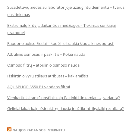
Sužadėtuvių žiedas su laboratorijoje užaugintu deimantu – tvarus
pasirinkimas
Ekstremalų krūvį atlaikančios medžiagos – Tiekimas sunkiajai
pramonei
Raudono aukso žiedai – kodėl jie traukia šiuolaikines poras?
Atbulinis osmosas ir paskirtis – Kokia nauda
Osmoso filtrų – atbulinio osmoso nauda
Išskirtinio vyrų stiliaus atributas – kaklaraištis
AQUAPHOR S550 P1 vandens filtrai
Vienkartiniai rankšluosčiai: kaip išsirinkti tinkamiausią variantą?
Geliniai lakai: kaip išsirinkti geriausią ir užtikrinti ilgalaikį rezultatą?
NAUJOS PADANGOS INTERNETU