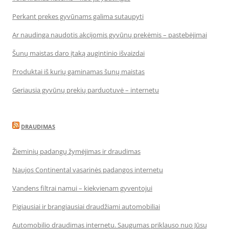
Perkant prekes gyvūnams galima sutaupyti
Ar naudinga naudotis akcijomis gyvūnų prekėmis – pastebėjimai
Šunų maistas daro įtaką augintinio išvaizdai
Produktai iš kurių gaminamas šunų maistas
Geriausia gyvūnų prekių parduotuvė – internetu
DRAUDIMAS
Žieminių padangų žymėjimas ir draudimas
Naujos Continental vasarinės padangos internetu
Vandens filtrai namui – kiekvienam gyventojui
Pigiausiai ir brangiausiai draudžiami automobiliai
Automobilio draudimas internetu. Saugumas priklauso nuo Jūsų