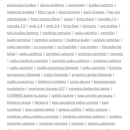
geriausias kraikas
|
akcija prekems
|
zooprekės
|
kraikas katems
|
tinkamas kraikas
|
filtru rusys
|
kaip ismokyti
|
kačių kraikas
|
kas yra
odontologas
|
brita maxtra filtrai
|
aluna
|
brita aluna
|
marella 2,4
|
marella 3,5
|
style 2,4
|
style 3,6
|
brita flow
|
elemaris
|
zoo prekes
|
tofu kraikas katėms
|
mediniai nameliai
|
vaikų namelis
|
nameliai
|
lauko nameliai
|
nameliai vaikams
|
žaidimui lauke
|
vaikiski nameliai
|
vaiku nameliai
|
su ciuozykla
|
su čiuožykla
|
zoo prekes
|
Vienadieniai
lęšiai
|
vaiku zaidimui
|
nameliai vaikams
|
mediniai nameliai
|
namelis
|
vaiku mediniai nameliai
|
nameliai vaiku zaidimui
|
mediniai vaikams
|
vaiku nameliai
|
siukliu isvezimas klaipeda
|
vaiku nameliai
|
kroviniu
pervezimas klaipeda
|
tralas klaipeda
|
griovimo darbai klaipeda
|
siukliu isvezimas
|
klinkerio trinkeles
|
stogo danga
|
biopreparatai
nuotekoms
|
priemone starwax 637
|
irenginiu bakterijos kaina
|
STARWAX bakteriju kaina
|
valiklis buityje
|
kaip isirinkti geriausia
|
klinkerio plytos
|
klinkeris
|
kaip panaikinti pelesi vonioje
|
kaip
isnaikinti
|
kaip naikinti pelesi
|
pelesio valiklis
|
pelesi vonioje
|
mediniai vaiku zaidimu nameliai
|
mediniai nameliai vaikams
|
zaidimu
nameliai vaikams
|
mediniai nameliai
|
toneriai
|
kaseciu pildymas