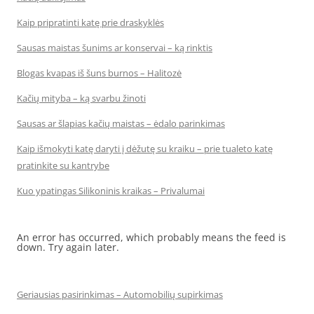
Kaip pripratinti katę prie draskyklės
Sausas maistas šunims ar konservai – ką rinktis
Blogas kvapas iš šuns burnos – Halitozė
Kačių mityba – ką svarbu žinoti
Sausas ar šlapias kačių maistas – ėdalo parinkimas
Kaip išmokyti katę daryti į dėžutę su kraiku – prie tualeto katę
pratinkite su kantrybe
Kuo ypatingas Silikoninis kraikas – Privalumai
An error has occurred, which probably means the feed is
down. Try again later.
Geriausias pasirinkimas – Automobilių supirkimas