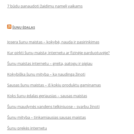
7 būdų panaudoti žaidimų namelį vaikams
ŠUNŲ ĖDALAS
Josera šunų maistas – kokybė, nauda ir pasirinkimas
Kur pirkti šunų maistą: internetu ar fizinėje parduotuvėje?
Šunų maistas internetu – greita, patogu ir pigiau
Kokybiška šunų mityba – ką naudinga žinoti
Sausas šunų maistas – iš kokių produktų gaminamas
Koks šunų ėdalas geriausias – sausas maistas
Šunų maudynės vandens telkiniuose – svarbu žinoti
Šunų mityba – tinkamiausias sausas maistas
Šunų prekės internetu