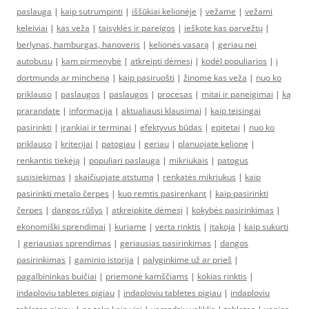
paslauga
|
kaip sutrumpinti
|
iššūkiai kelionėje
|
vežame
|
vežami
keleiviai
|
kas veža
|
taisyklės ir pareigos
|
ieškote kas parvežtų
|
berlynas, hamburgas, hanoveris
|
kelionės vasarą
|
geriau nei
autobusu
|
kam pirmenybė
|
atkreipti dėmesį
|
kodėl populiarios
|
į
dortmundą ar mincheną
|
kaip pasiruošti
|
žinome kas veža
|
nuo ko
priklauso
|
paslaugos
|
paslaugos
|
procesas
|
mitai ir paneigimai
|
ką
prarandate
|
informacija
|
aktualiausi klausimai
|
kaip teisingai
pasirinkti
|
įrankiai ir terminai
|
efektyvus būdas
|
epitetai
|
nuo ko
priklauso
|
kriterijai
|
patogiau
|
geriau
|
planuojate kelionę
|
renkantis tiekėją
|
populiari paslauga
|
mikriukais
|
patogus
susisiekimas
|
skaičiuojate atstumą
|
renkatės mikriukus
|
kaip
pasirinkti metalo čerpes
|
kuo remtis pasirenkant
|
kaip pasirinkti
čerpes
|
dangos rūšys
|
atkreipkite dėmesį
|
kokybės pasirinkimas
|
ekonomiški sprendimai
|
kuriame
|
verta rinktis
|
įtakoja
|
kaip sukurti
|
geriausias sprendimas
|
geriausias pasirinkimas
|
dangos
pasirinkimas
|
gaminio istorija
|
palyginkime už ar prieš
|
pagalbininkas buičiai
|
priemonė kamščiams
|
kokias rinktis
|
indaploviu tabletes pigiau
|
indaploviu tabletes pigiau
|
indaploviu