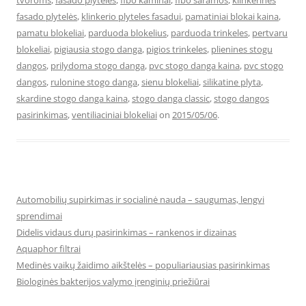
tvoroms
,
fasado plyteles
,
fibo kaminai
,
fibo saramos
,
klinkerinės
fasado plytelės
,
klinkerio plyteles fasadui
,
pamatiniai blokai kaina
,
pamatu blokeliai
,
parduoda blokelius
,
parduoda trinkeles
,
pertvaru
blokeliai
,
pigiausia stogo danga
,
pigios trinkeles
,
plienines stogu
dangos
,
prilydoma stogo danga
,
pvc stogo danga kaina
,
pvc stogo
dangos
,
rulonine stogo danga
,
sienu blokeliai
,
silikatine plyta
,
skardine stogo danga kaina
,
stogo danga classic
,
stogo dangos
pasirinkimas
,
ventiliaciniai blokeliai
on
2015/05/06
.
Automobilių supirkimas ir socialinė nauda – saugumas, lengvi
sprendimai
Didelis vidaus durų pasirinkimas – rankenos ir dizainas
Aquaphor filtrai
Medinės vaikų žaidimo aikštelės – populiariausias pasirinkimas
Biologinės bakterijos valymo įrenginių priežiūrai