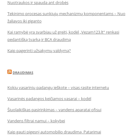
Nuotraukos ir spauda ant drobės
Tekinimo procesas sunkiųjų mechanizmų komponentams – Nuo
žaliavos iki giganto
Kai ramybė yra svarbiau už greitį, kodėl „Vezam123.lt“ renkasi
pedantišką tvarką ir BCA draudimą
Kaip pagerinti užsakymų valdymą?
DRAUDIMAS
Kokių vasarinių padangų ieškote – visas rasite internetu
Vasarinės padangos keičiamos vasarai – kodėl
Šiuolaikiškas pasirinkimas – vandens aparatai ofisui
Vandens filtrai namui – kokybei
Kaip gauti pigesnį automobilio draudimą. Patarimai