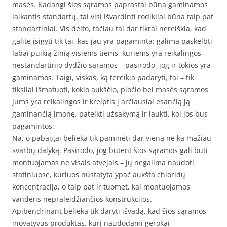
masės. Kadangi šios sąramos paprastai būna gaminamos
laikantis standartų, tai visi išvardinti rodikliai būna taip pat
standartiniai. Vis dėlto, tačiau tai dar tikrai nereiškia, kad
galite įsigyti tik tai, kas jau yra pagaminta: galima paskelbti
labai puikią žinią visiems tiems, kuriems yra reikalingos
nestandartinio dydžio sąramos – pasirodo, jog ir tokios yra
gaminamos. Taigi, viskas, ką tereikia padaryti, tai – tik
tiksliai išmatuoti, kokio aukščio, pločio bei masės sąramos
jums yra reikalingos ir kreiptis į arčiausiai esančią ją
gaminančią įmonę, pateikti užsakymą ir laukti, kol jos bus
pagamintos.
Na, o pabaigai belieka tik paminėti dar vieną ne ką mažiau
svarbų dalyką. Pasirodo, jog būtent šios sąramos gali būti
montuojamas ne visais atvejais – jų negalima naudoti
statiniuose, kuriuos nustatyta ypač aukšta chloridų
koncentracija, o taip pat ir tuomet, kai montuojamos
vandens nepraleidžiančios konstrukcijos.
Apibendrinant belieka tik daryti išvadą, kad šios sąramos –
inovatyvus produktas, kurį naudodami gerokai