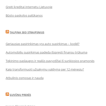
Greiti kreditai internetu Lietuvoje
Būsto paskolos palūkanos
TALPINA SEO STRAIPSNIUS
Geriausias pasirinkimas yra auto supirkimas – kodėl?
Automobilių supirkimas padeda išspręsti finansų trūkumą
Tekinimo paslaugos ir realūs pavyzdžiai iš sunkiosios pramonės
Kaip transformuoti užsakymų valdymą per 12 mėnesių?
Atbulinis osmosas ir nauda
GUVŪNŲ PREKĖS