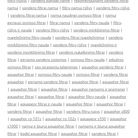
filtrų rtūšys
|
vandens kokybei name
|
rekomenduojami vandens filtrai
namui
|
vandens filtrai namui
|
filtrų namui rūšys
|
vandens filtrų rūšys
|
vandens filtrai namui
|
namui naudingi osmoso filtrai
|
namui
geriausi osmoso filtrai
|
filtrai namui
|
vandens filtrų nauda
|
filtrų
rūšys ir nauda
|
vandens filtrų rūšys
|
vandens minkštinimo filtrai
|
nugeležinimo filtrų nauda
|
vandens filtrai nugeležinimui
|
vandens
minkštinimo filtrų nauda
|
vandens filtrų rūšys
|
nugeležinimo ir
vandens monkštinimo filtrai
|
vandens nukalkinimo filtrai
|
vandens
filtrai
|
geriamo vandens sistemos
|
osmoso filtrų nauda
|
atbulinio
osmoso filtrai
|
seo straipsniu talpinimas
|
aquaphor vandens filtrai
|
aquaphor filtrai
|
osmoso filtrų nauda
|
osmoso filtrai
|
vandens filtrai
aquaphor
|
geriamo vandens filtrai
|
aquaphor filtrai
|
aquaphor filtrai
|
aquaphor filtrai
|
aquaphor filtrai
|
aquaphor namams ir pramonei
|
aquaphor filtrai
|
aquaphor filtrai
|
aquaphor filtrų nauda
|
aquaphor
filtrai
|
aquapgor filtrai ir nauda
|
aquaphor filtrai
|
aquaphor filtrai
|
vandens filtrai
|
aquaphor filtrai
|
vandens filtru rusys
|
aquaphor s800
|
aquaphor ro-101s
|
aquaphor ro-102s
|
aquapgor s550
|
aquaphor
s1000
|
namui ir biurui aquaphor filtrai
|
namams ir biurui aquaphor
filtrai
|
kodel aquaphor filtrai
|
aquaphor filtrai
|
vandens filtrai
|