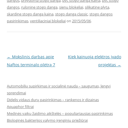
dangos
,
prilydoma stogo danga
,
pvc stogo danga kaina
,
pvc stogo
dangos
,
rulonine stogo danga
,
sienu blokeliai
,
silikatine plyta
,
skardine stogo danga kaina
,
stogo danga classic
,
stogo dangos
pasirinkimas
,
ventiliaciniai blokeliai
on
2015/05/06
.
Post
←
Mokslinis darbas apie
Kiek kainuoja elektros įvado
navigation
Naftos terminalo plėtrą 7
projektas
→
Automobilių supirkimas ir socialinė nauda – saugumas, lengvi
sprendimai
Didelis vidaus durų pasirinkimas – rankenos ir dizainas
Aquaphor filtrai
Medinės vaikų žaidimo aikštelės – populiariausias pasirinkimas
Biologinės bakterijos valymo įrenginių priežiūrai