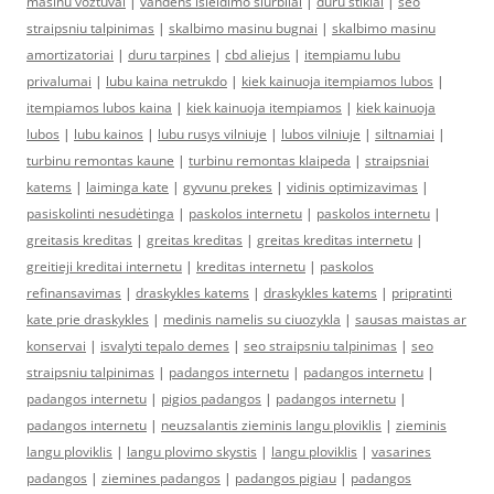
masinu voztuvai
|
vandens isleidimo siurbliai
|
duru stiklai
|
seo
straipsniu talpinimas
|
skalbimo masinu bugnai
|
skalbimo masinu
amortizatoriai
|
duru tarpines
|
cbd aliejus
|
itempiamu lubu
privalumai
|
lubu kaina netrukdo
|
kiek kainuoja itempiamos lubos
|
itempiamos lubos kaina
|
kiek kainuoja itempiamos
|
kiek kainuoja
lubos
|
lubu kainos
|
lubu rusys vilniuje
|
lubos vilniuje
|
siltnamiai
|
turbinu remontas kaune
|
turbinu remontas klaipeda
|
straipsniai
katems
|
laiminga kate
|
gyvunu prekes
|
vidinis optimizavimas
|
pasiskolinti nesudėtinga
|
paskolos internetu
|
paskolos internetu
|
greitasis kreditas
|
greitas kreditas
|
greitas kreditas internetu
|
greitieji kreditai internetu
|
kreditas internetu
|
paskolos
refinansavimas
|
draskykles katems
|
draskykles katems
|
pripratinti
kate prie draskykles
|
medinis namelis su ciuozykla
|
sausas maistas ar
konservai
|
isvalyti tepalo demes
|
seo straipsniu talpinimas
|
seo
straipsniu talpinimas
|
padangos internetu
|
padangos internetu
|
padangos internetu
|
pigios padangos
|
padangos internetu
|
padangos internetu
|
neuzsalantis zieminis langu ploviklis
|
zieminis
langu ploviklis
|
langu plovimo skystis
|
langu ploviklis
|
vasarines
padangos
|
ziemines padangos
|
padangos pigiau
|
padangos