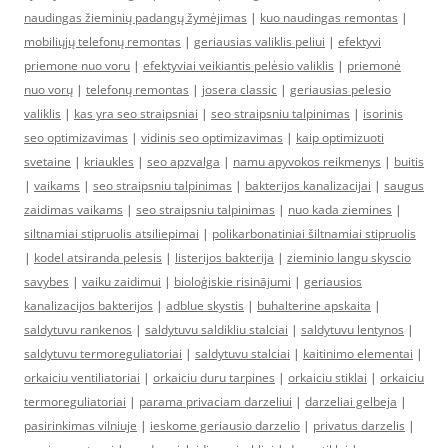
naudingas žieminių padangų žymėjimas
|
kuo naudingas remontas
|
mobiliųjų telefonų remontas
|
geriausias valiklis peliui
|
efektyvi
priemone nuo voru
|
efektyviai veikiantis pelėsio valiklis
|
priemonė
nuo vorų
|
telefonų remontas
|
josera classic
|
geriausias pelesio
valiklis
|
kas yra seo straipsniai
|
seo straipsniu talpinimas
|
isorinis
seo optimizavimas
|
vidinis seo optimizavimas
|
kaip optimizuoti
svetaine
|
kriaukles
|
seo apzvalga
|
namu apyvokos reikmenys
|
buitis
|
vaikams
|
seo straipsniu talpinimas
|
bakterijos kanalizacijai
|
saugus
zaidimas vaikams
|
seo straipsniu talpinimas
|
nuo kada ziemines
|
siltnamiai stipruolis atsiliepimai
|
polikarbonatiniai šiltnamiai stipruolis
|
kodel atsiranda pelesis
|
listerijos bakterija
|
zieminio langu skyscio
savybes
|
vaiku zaidimui
|
bioloģiskie risinājumi
|
geriausios
kanalizacijos bakterijos
|
adblue skystis
|
buhalterine apskaita
|
saldytuvu rankenos
|
saldytuvu saldikliu stalciai
|
saldytuvu lentynos
|
saldytuvu termoreguliatoriai
|
saldytuvu stalciai
|
kaitinimo elementai
|
orkaiciu ventiliatoriai
|
orkaiciu duru tarpines
|
orkaiciu stiklai
|
orkaiciu
termoreguliatoriai
|
parama privaciam darzeliui
|
darzeliai gelbeja
|
pasirinkimas vilniuje
|
ieskome geriausio darzelio
|
privatus darzelis
|