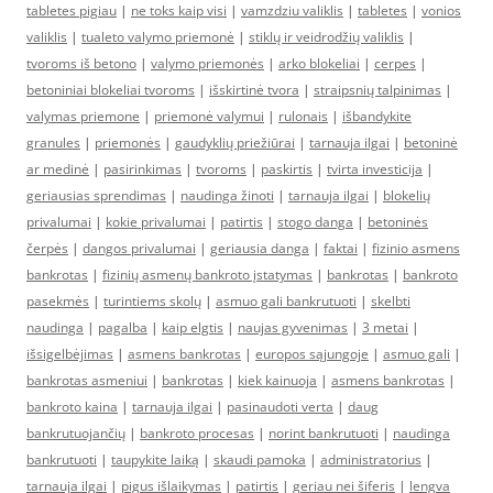
tabletes pigiau
|
ne toks kaip visi
|
vamzdziu valiklis
|
tabletes
|
vonios
valiklis
|
tualeto valymo priemonė
|
stiklų ir veidrodžių valiklis
|
tvoroms iš betono
|
valymo priemonės
|
arko blokeliai
|
cerpes
|
betoniniai blokeliai tvoroms
|
išskirtinė tvora
|
straipsnių talpinimas
|
valymas priemone
|
priemonė valymui
|
rulonais
|
išbandykite
granules
|
priemonės
|
gaudyklių priežiūrai
|
tarnauja ilgai
|
betoninė
ar medinė
|
pasirinkimas
|
tvoroms
|
paskirtis
|
tvirta investicija
|
geriausias sprendimas
|
naudinga žinoti
|
tarnauja ilgai
|
blokelių
privalumai
|
kokie privalumai
|
patirtis
|
stogo danga
|
betoninės
čerpės
|
dangos privalumai
|
geriausia danga
|
faktai
|
fizinio asmens
bankrotas
|
fizinių asmenų bankroto įstatymas
|
bankrotas
|
bankroto
pasekmės
|
turintiems skolų
|
asmuo gali bankrutuoti
|
skelbti
naudinga
|
pagalba
|
kaip elgtis
|
naujas gyvenimas
|
3 metai
|
išsigelbėjimas
|
asmens bankrotas
|
europos sąjungoje
|
asmuo gali
|
bankrotas asmeniui
|
bankrotas
|
kiek kainuoja
|
asmens bankrotas
|
bankroto kaina
|
tarnauja ilgai
|
pasinaudoti verta
|
daug
bankrutuojančių
|
bankroto procesas
|
norint bankrutuoti
|
naudinga
bankrutuoti
|
taupykite laiką
|
skaudi pamoka
|
administratorius
|
tarnauja ilgai
|
pigus išlaikymas
|
patirtis
|
geriau nei šiferis
|
lengva