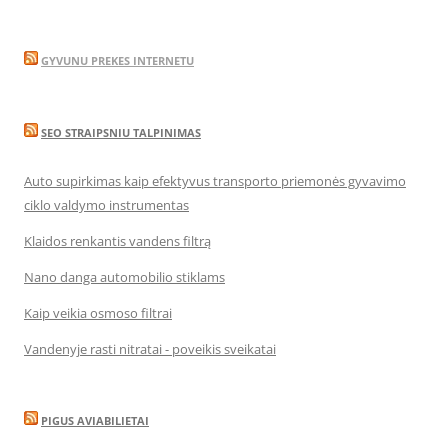
GYVUNU PREKES INTERNETU
SEO STRAIPSNIU TALPINIMAS
Auto supirkimas kaip efektyvus transporto priemonės gyvavimo
ciklo valdymo instrumentas
Klaidos renkantis vandens filtrą
Nano danga automobilio stiklams
Kaip veikia osmoso filtrai
Vandenyje rasti nitratai - poveikis sveikatai
PIGUS AVIABILIETAI