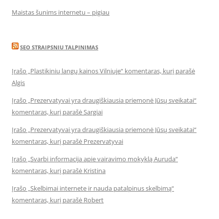
Maistas šunims internetu – pigiau
SEO STRAIPSNIU TALPINIMAS
Įrašo „Plastikinių langų kainos Vilniuje“ komentaras, kurį parašė
Algis
Įrašo „Prezervatyvai yra draugiškiausia priemonė Jūsų sveikatai“
komentaras, kurį parašė Sargiai
Įrašo „Prezervatyvai yra draugiškiausia priemonė Jūsų sveikatai“
komentaras, kurį parašė Prezervatyvai
Įrašo „Svarbi informacija apie vairavimo mokyklą Auruda“
komentaras, kurį parašė Kristina
Įrašo „Skelbimai internete ir nauda patalpinus skelbimą“
komentaras, kurį parašė Robert