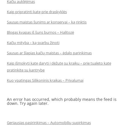
Kačių auklėjimas
Kaip pripratinti katę prie draskyklės
Sausas maistas šunims ar konservai – ką rinktis
Blogas kvapas iš šuns burnos – Halitozė
Kačių mityba – ką svarbu žinoti
Sausas ar šlapias kačių maistas – ėdalo parinkimas
Kaip išmokyti katę daryti į dėžutę su kraiku – prie tualeto katę
pratinkite su kantrybe
Kuo ypatingas Silikoninis kraikas – Privalumai
An error has occurred, which probably means the feed is
down. Try again later.
Geriausias pasirinkimas – Automobilių supirkimas