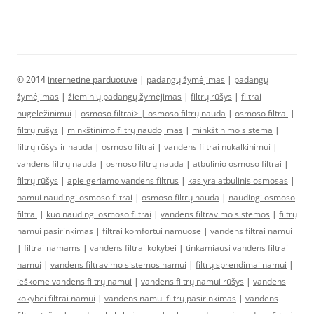
© 2014
internetine parduotuve
|
padangų žymėjimas
|
padangų
žymėjimas
|
žieminių padangų žymėjimas
|
filtrų rūšys
|
filtrai
nugeležinimui
|
osmoso filtrai> |
osmoso filtrų nauda
|
osmoso filtrai
|
filtrų rūšys
|
minkštinimo filtrų naudojimas
|
minkštinimo sistema
|
filtrų rūšys ir nauda
|
osmoso filtrai
|
vandens filtrai nukalkinimui
|
vandens filtrų nauda
|
osmoso filtrų nauda
|
atbulinio osmoso filtrai
|
filtrų rūšys
|
apie geriamo vandens filtrus
|
kas yra atbulinis osmosas
|
namui naudingi osmoso filtrai
|
osmoso filtrų nauda
|
naudingi osmoso
filtrai
|
kuo naudingi osmoso filtrai
|
vandens filtravimo sistemos
|
filtrų
namui pasirinkimas
|
filtrai komfortui namuose
|
vandens filtrai namui
|
filtrai namams
|
vandens filtrai kokybei
|
tinkamiausi vandens filtrai
namui
|
vandens filtravimo sistemos namui
|
filtrų sprendimai namui
|
ieškome vandens filtrų namui
|
vandens filtrų namui rūšys
|
vandens
kokybei filtrai namui
|
vandens namui filtrų pasirinkimas
|
vandens