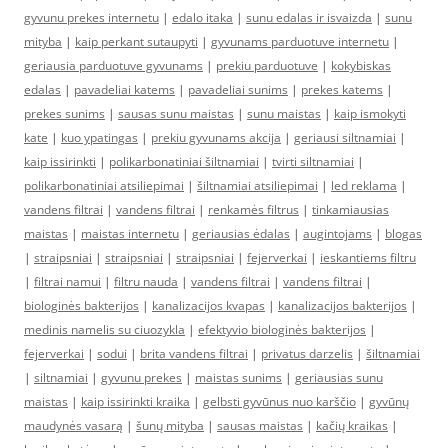
gyvunu prekes internetu
|
edalo itaka
|
sunu edalas ir isvaizda
|
sunu
mityba
|
kaip perkant sutaupyti
|
gyvunams parduotuve internetu
|
geriausia parduotuve gyvunams
|
prekiu parduotuve
|
kokybiskas
edalas
|
pavadeliai katems
|
pavadeliai sunims
|
prekes katems
|
prekes sunims
|
sausas sunu maistas
|
sunu maistas
|
kaip ismokyti
kate
|
kuo ypatingas
|
prekiu gyvunams akcija
|
geriausi siltnamiai
|
kaip issirinkti
|
polikarbonatiniai šiltnamiai
|
tvirti siltnamiai
|
polikarbonatiniai atsiliepimai
|
šiltnamiai atsiliepimai
|
led reklama
|
vandens filtrai
|
vandens filtrai
|
renkamės filtrus
|
tinkamiausias
maistas
|
maistas internetu
|
geriausias ėdalas
|
augintojams
|
blogas
|
straipsniai
|
straipsniai
|
straipsniai
|
fejerverkai
|
ieskantiems filtru
|
filtrai namui
|
filtru nauda
|
vandens filtrai
|
vandens filtrai
|
biologinės bakterijos
|
kanalizacijos kvapas
|
kanalizacijos bakterijos
|
medinis namelis su ciuozykla
|
efektyvio biologinės bakterijos
|
fejerverkai
|
sodui
|
brita vandens filtrai
|
privatus darzelis
|
šiltnamiai
|
siltnamiai
|
gyvunu prekes
|
maistas sunims
|
geriausias sunu
maistas
|
kaip issirinkti kraika
|
gelbsti gyvūnus nuo karščio
|
gyvūnų
maudynės vasarą
|
šunų mityba
|
sausas maistas
|
kačių kraikas
|