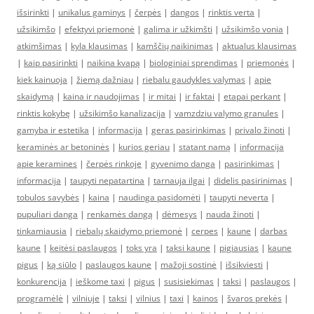
išsirinkti
|
unikalus gaminys
|
čerpės
|
dangos
|
rinktis verta
|
užsikimšo
|
efektyvi priemonė
|
galima ir užkimšti
|
užsikimšo vonia
|
atkimšimas
|
kyla klausimas
|
kamščių naikinimas
|
aktualus klausimas
|
kaip pasirinkti
|
naikina kvapą
|
biologiniai sprendimas
|
priemonės
|
kiek kainuoja
|
žiemą dažniau
|
riebalu gaudykles valymas
|
apie
skaidymą
|
kaina ir naudojimas
|
ir mitai
|
ir faktai
|
etapai perkant
|
rinktis kokybę
|
užsikimšo kanalizacija
|
vamzdziu valymo granules
|
gamyba ir estetika
|
informacija
|
geras pasirinkimas
|
privalo žinoti
|
keraminės ar betoninės
|
kurios geriau
|
statant namą
|
informacija
apie keramines
|
čerpės rinkoje
|
gyvenimo danga
|
pasirinkimas
|
informacija
|
taupyti nepatartina
|
tarnauja ilgai
|
didelis pasirinimas
|
tobulos savybės
|
kaina
|
naudinga pasidomėti
|
taupyti neverta
|
pupuliari danga
|
renkamės dangą
|
dėmesys
|
nauda žinoti
|
tinkamiausia
|
riebalų skaidymo priemonė
|
cerpes
|
kaune
|
darbas
kaune
|
keitėsi paslaugos
|
toks yra
|
taksi kaune
|
pigiausias
|
kaune
pigus
|
ką siūlo
|
paslaugos kaune
|
mažoji sostinė
|
išsikviesti
|
konkurencija
|
ieškome taxi
|
pigus
|
susisiekimas
|
taksi
|
paslaugos
|
programėlė
|
vilniuje
|
taksi
|
vilnius
|
taxi
|
kainos
|
švaros prekės
|