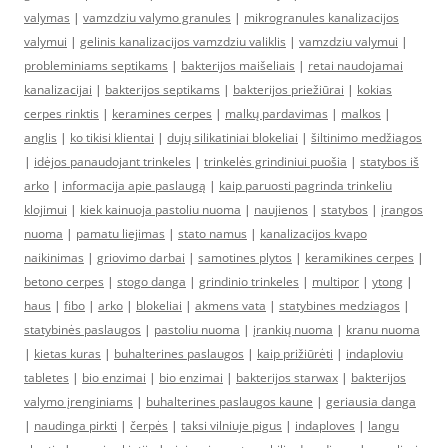
valymas
|
vamzdziu valymo granules
|
mikrogranules kanalizacijos
valymui
|
gelinis kanalizacijos vamzdziu valiklis
|
vamzdziu valymui
|
probleminiams septikams
|
bakterijos maišeliais
|
retai naudojamai
kanalizacijai
|
bakterijos septikams
|
bakterijos priežiūrai
|
kokias
cerpes rinktis
|
keramines cerpes
|
malkų pardavimas
|
malkos
|
anglis
|
ko tikisi klientai
|
dujų silikatiniai blokeliai
|
šiltinimo medžiagos
|
idėjos panaudojant trinkeles
|
trinkelės grindiniui puošia
|
statybos iš
arko
|
informacija apie paslaugą
|
kaip paruosti pagrinda trinkeliu
klojimui
|
kiek kainuoja pastoliu nuoma
|
naujienos
|
statybos
|
įrangos
nuoma
|
pamatu liejimas
|
stato namus
|
kanalizacijos kvapo
naikinimas
|
griovimo darbai
|
samotines plytos
|
keramikines cerpes
|
betono cerpes
|
stogo danga
|
grindinio trinkeles
|
multipor
|
ytong
|
haus
|
fibo
|
arko
|
blokeliai
|
akmens vata
|
statybines medziagos
|
statybinės paslaugos
|
pastoliu nuoma
|
įrankių nuoma
|
kranu nuoma
|
kietas kuras
|
buhalterines paslaugos
|
kaip prižiūrėti
|
indaploviu
tabletes
|
bio enzimai
|
bio enzimai
|
bakterijos starwax
|
bakterijos
valymo įrenginiams
|
buhalterines paslaugos kaune
|
geriausia danga
|
naudinga pirkti
|
čerpės
|
taksi vilniuje pigus
|
indaploves
|
langu