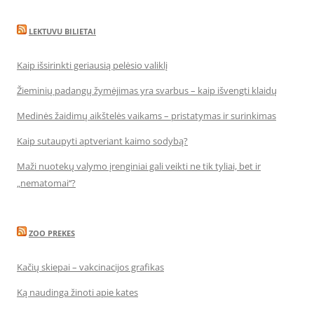
LEKTUVU BILIETAI
Kaip išsirinkti geriausią pelėsio valiklį
Žieminių padangų žymėjimas yra svarbus – kaip išvengti klaidų
Medinės žaidimų aikštelės vaikams – pristatymas ir surinkimas
Kaip sutaupyti aptveriant kaimo sodybą?
Maži nuotekų valymo įrenginiai gali veikti ne tik tyliai, bet ir
„nematomai‘‘?
ZOO PREKES
Kačių skiepai – vakcinacijos grafikas
Ką naudinga žinoti apie kates