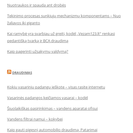
Nuotraukos ir spauda ant drobės
Tekinimo procesas sunkiųjų mechanizmų komponentams – Nuo
žaliavos iki giganto
Kai ramybė yra svarbiau už greitį, kodėl „Vezam123.lt“ renkasi
pedantišką tvarką ir BCA draudimą
Kaip pagerinti užsakymų valdymą?
DRAUDIMAS
Kokių vasarinių padangų ieškote – visas rasite internetu
Vasarinės padangos keičiamos vasarai – kodėl
Šiuolaikiškas pasirinkimas – vandens aparatai ofisui
Vandens filtrai namui – kokybei
Kaip gauti pigesnį automobilio draudimą. Patarimai