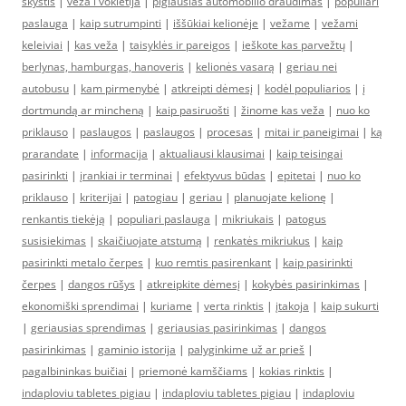
skystis
|
veza i vokietija
|
pigiausias automobilio draudimas
|
populiari
paslauga
|
kaip sutrumpinti
|
iššūkiai kelionėje
|
vežame
|
vežami
keleiviai
|
kas veža
|
taisyklės ir pareigos
|
ieškote kas parvežtų
|
berlynas, hamburgas, hanoveris
|
kelionės vasarą
|
geriau nei
autobusu
|
kam pirmenybė
|
atkreipti dėmesį
|
kodėl populiarios
|
į
dortmundą ar mincheną
|
kaip pasiruošti
|
žinome kas veža
|
nuo ko
priklauso
|
paslaugos
|
paslaugos
|
procesas
|
mitai ir paneigimai
|
ką
prarandate
|
informacija
|
aktualiausi klausimai
|
kaip teisingai
pasirinkti
|
įrankiai ir terminai
|
efektyvus būdas
|
epitetai
|
nuo ko
priklauso
|
kriterijai
|
patogiau
|
geriau
|
planuojate kelionę
|
renkantis tiekėją
|
populiari paslauga
|
mikriukais
|
patogus
susisiekimas
|
skaičiuojate atstumą
|
renkatės mikriukus
|
kaip
pasirinkti metalo čerpes
|
kuo remtis pasirenkant
|
kaip pasirinkti
čerpes
|
dangos rūšys
|
atkreipkite dėmesį
|
kokybės pasirinkimas
|
ekonomiški sprendimai
|
kuriame
|
verta rinktis
|
įtakoja
|
kaip sukurti
|
geriausias sprendimas
|
geriausias pasirinkimas
|
dangos
pasirinkimas
|
gaminio istorija
|
palyginkime už ar prieš
|
pagalbininkas buičiai
|
priemonė kamščiams
|
kokias rinktis
|
indaploviu tabletes pigiau
|
indaploviu tabletes pigiau
|
indaploviu