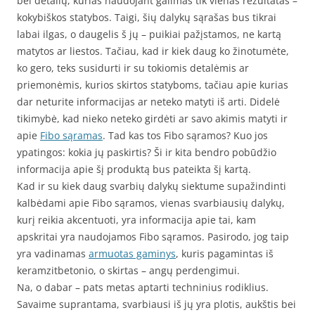
bei detalių, kurias naudojant galimas tik vienas rezultatas –
kokybiškos statybos. Taigi, šių dalykų sąrašas bus tikrai
labai ilgas, o daugelis š jų – puikiai pažįstamos, ne kartą
matytos ar liestos. Tačiau, kad ir kiek daug ko žinotumėte,
ko gero, teks susidurti ir su tokiomis detalėmis ar
priemonėmis, kurios skirtos statyboms, tačiau apie kurias
dar neturite informacijas ar neteko matyti iš arti. Didelė
tikimybė, kad nieko neteko girdėti ar savo akimis matyti ir
apie
Fibo sąramas
. Tad kas tos Fibo sąramos? Kuo jos
ypatingos: kokia jų paskirtis? Ši ir kita bendro pobūdžio
informacija apie šį produktą bus pateikta šį kartą.
Kad ir su kiek daug svarbių dalykų siektume supažindinti
kalbėdami apie Fibo sąramos, vienas svarbiausių dalykų,
kurį reikia akcentuoti, yra informacija apie tai, kam
apskritai yra naudojamos Fibo sąramos. Pasirodo, jog taip
yra vadinamas
armuotas gaminys
, kuris pagamintas iš
keramzitbetonio, o skirtas – angų perdengimui.
Na, o dabar – pats metas aptarti techninius rodiklius.
Savaime suprantama, svarbiausi iš jų yra plotis, aukštis bei