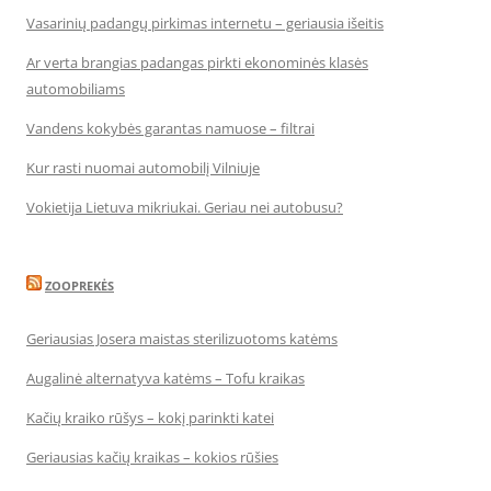
Vasarinių padangų pirkimas internetu – geriausia išeitis
Ar verta brangias padangas pirkti ekonominės klasės
automobiliams
Vandens kokybės garantas namuose – filtrai
Kur rasti nuomai automobilį Vilniuje
Vokietija Lietuva mikriukai. Geriau nei autobusu?
ZOOPREKĖS
Geriausias Josera maistas sterilizuotoms katėms
Augalinė alternatyva katėms – Tofu kraikas
Kačių kraiko rūšys – kokį parinkti katei
Geriausias kačių kraikas – kokios rūšies