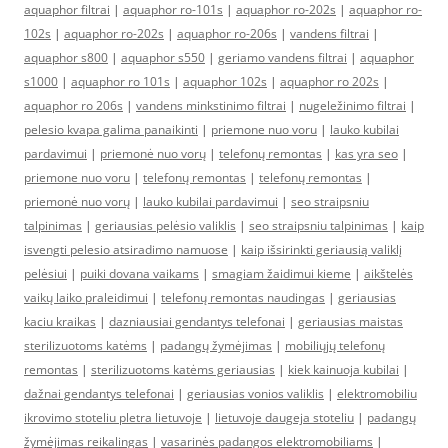
aquaphor filtrai
|
aquaphor ro-101s
|
aquaphor ro-202s
|
aquaphor ro-
102s
|
aquaphor ro-202s
|
aquaphor ro-206s
|
vandens filtrai
|
aquaphor s800
|
aquaphor s550
|
geriamo vandens filtrai
|
aquaphor
s1000
|
aquaphor ro 101s
|
aquaphor 102s
|
aquaphor ro 202s
|
aquaphor ro 206s
|
vandens minkstinimo filtrai
|
nugeležinimo filtrai
|
pelesio kvapa galima panaikinti
|
priemone nuo voru
|
lauko kubilai
pardavimui
|
priemonė nuo vorų
|
telefonų remontas
|
kas yra seo
|
priemone nuo voru
|
telefonų remontas
|
telefonų remontas
|
priemonė nuo vorų
|
lauko kubilai pardavimui
|
seo straipsniu
talpinimas
|
geriausias pelėsio valiklis
|
seo straipsniu talpinimas
|
kaip
isvengti pelesio atsiradimo namuose
|
kaip išsirinkti geriausią valiklį
pelėsiui
|
puiki dovana vaikams
|
smagiam žaidimui kieme
|
aikštelės
vaikų laiko praleidimui
|
telefonų remontas naudingas
|
geriausias
kaciu kraikas
|
dazniausiai gendantys telefonai
|
geriausias maistas
sterilizuotoms katėms
|
padangų žymėjimas
|
mobiliųjų telefonų
remontas
|
sterilizuotoms katėms geriausias
|
kiek kainuoja kubilai
|
dažnai gendantys telefonai
|
geriausias vonios valiklis
|
elektromobiliu
ikrovimo stoteliu pletra lietuvoje
|
lietuvoje daugeja stoteliu
|
padangų
žymėjimas reikalingas
|
vasarinės padangos elektromobiliams
|