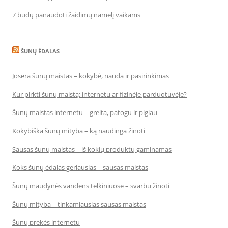
7 būdų panaudoti žaidimų namelį vaikams
ŠUNŲ ĖDALAS
Josera šunų maistas – kokybė, nauda ir pasirinkimas
Kur pirkti šunų maistą: internetu ar fizinėje parduotuvėje?
Šunų maistas internetu – greita, patogu ir pigiau
Kokybiška šunų mityba – ką naudinga žinoti
Sausas šunų maistas – iš kokių produktų gaminamas
Koks šunų ėdalas geriausias – sausas maistas
Šunų maudynės vandens telkiniuose – svarbu žinoti
Šunų mityba – tinkamiausias sausas maistas
Šunų prekės internetu