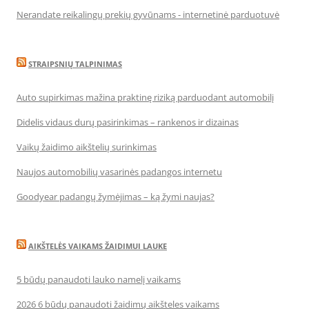
Nerandate reikalingų prekių gyvūnams - internetinė parduotuvė
STRAIPSNIŲ TALPINIMAS
Auto supirkimas mažina praktinę riziką parduodant automobilį
Didelis vidaus durų pasirinkimas – rankenos ir dizainas
Vaikų žaidimo aikštelių surinkimas
Naujos automobilių vasarinės padangos internetu
Goodyear padangų žymėjimas – ką žymi naujas?
AIKŠTELĖS VAIKAMS ŽAIDIMUI LAUKE
5 būdų panaudoti lauko namelį vaikams
2026 6 būdų panaudoti žaidimų aikšteles vaikams