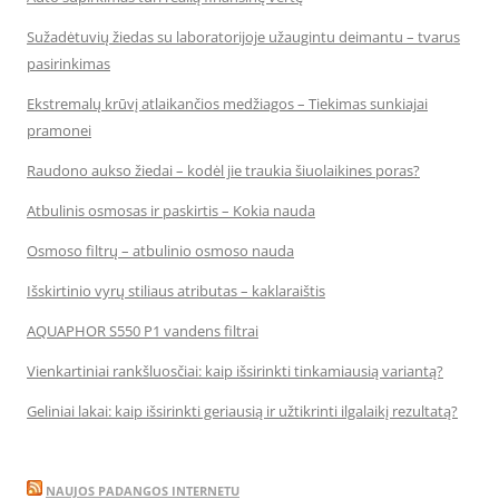
Sužadėtuvių žiedas su laboratorijoje užaugintu deimantu – tvarus
pasirinkimas
Ekstremalų krūvį atlaikančios medžiagos – Tiekimas sunkiajai
pramonei
Raudono aukso žiedai – kodėl jie traukia šiuolaikines poras?
Atbulinis osmosas ir paskirtis – Kokia nauda
Osmoso filtrų – atbulinio osmoso nauda
Išskirtinio vyrų stiliaus atributas – kaklaraištis
AQUAPHOR S550 P1 vandens filtrai
Vienkartiniai rankšluosčiai: kaip išsirinkti tinkamiausią variantą?
Geliniai lakai: kaip išsirinkti geriausią ir užtikrinti ilgalaikį rezultatą?
NAUJOS PADANGOS INTERNETU