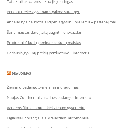
Tofu kraikas katėms – kuo jis ypatingas
Perkant prekes gyvūnams galima sutaupyti
Ar naudinga naudotis akcijomis gyvūnų prekėmis – pastebėjimai
Šunų maistas daro įtaką augintinio išvaizdai
Produktai iš kurių gaminamas šunų maistas
Geriausia gyvūnų prekių parduotuvė – internetu
DRAUDIMAS
Žieminių padangų žymėjimas ir draudimas
Naujos Continental vasarinės padangos internetu
Vandens filtrai namui – kiekvienam gyventojui
Pigiausiai ir brangiausiai draudžiami automobiliai