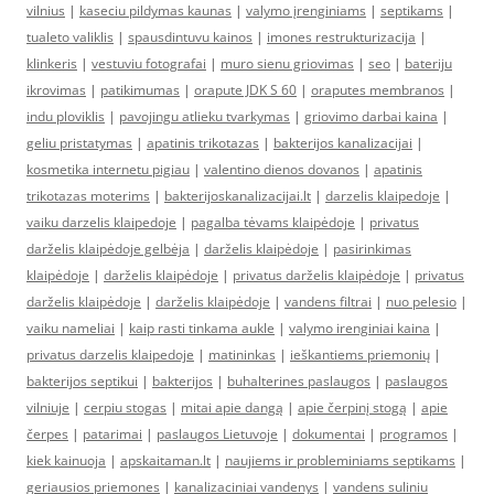
vilnius
|
kaseciu pildymas kaunas
|
valymo įrenginiams
|
septikams
|
tualeto valiklis
|
spausdintuvu kainos
|
imones restrukturizacija
|
klinkeris
|
vestuviu fotografai
|
muro sienu griovimas
|
seo
|
bateriju
ikrovimas
|
patikimumas
|
orapute JDK S 60
|
oraputes membranos
|
indu ploviklis
|
pavojingu atlieku tvarkymas
|
griovimo darbai kaina
|
geliu pristatymas
|
apatinis trikotazas
|
bakterijos kanalizacijai
|
kosmetika internetu pigiau
|
valentino dienos dovanos
|
apatinis
trikotazas moterims
|
bakterijoskanalizacijai.lt
|
darzelis klaipedoje
|
vaiku darzelis klaipedoje
|
pagalba tėvams klaipėdoje
|
privatus
darželis klaipėdoje gelbėja
|
darželis klaipėdoje
|
pasirinkimas
klaipėdoje
|
darželis klaipėdoje
|
privatus darželis klaipėdoje
|
privatus
darželis klaipėdoje
|
darželis klaipėdoje
|
vandens filtrai
|
nuo pelesio
|
vaiku nameliai
|
kaip rasti tinkama aukle
|
valymo irenginiai kaina
|
privatus darzelis klaipedoje
|
matininkas
|
ieškantiems priemonių
|
bakterijos septikui
|
bakterijos
|
buhalterines paslaugos
|
paslaugos
vilniuje
|
cerpiu stogas
|
mitai apie dangą
|
apie čerpinį stogą
|
apie
čerpes
|
patarimai
|
paslaugos Lietuvoje
|
dokumentai
|
programos
|
kiek kainuoja
|
apskaitaman.lt
|
naujiems ir probleminiams septikams
|
geriausios priemones
|
kanalizaciniai vandenys
|
vandens suliniu