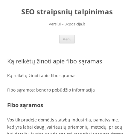
Skip
to
SEO straipsnių talpinimas
content
Verslui – 3xpozicija.lt
Menu
Ką reikėtų žinoti apie fibo sąramas
Ką reikėtų žinoti apie fibo sąramas
Fibo sąramos: bendro pobūdžio informacija
Fibo sąramos
Vos tik pradėję domėtis statybų industrija, pamatysime,
kad yra labai daug įvairiausių priemonių, metodų, priedų