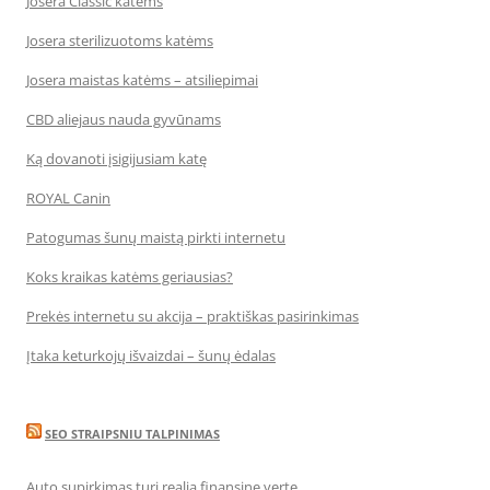
Josera Classic katėms
Josera sterilizuotoms katėms
Josera maistas katėms – atsiliepimai
CBD aliejaus nauda gyvūnams
Ką dovanoti įsigijusiam katę
ROYAL Canin
Patogumas šunų maistą pirkti internetu
Koks kraikas katėms geriausias?
Prekės internetu su akcija – praktiškas pasirinkimas
Įtaka keturkojų išvaizdai – šunų ėdalas
SEO STRAIPSNIU TALPINIMAS
Auto supirkimas turi realią finansinę vertę