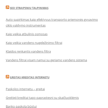
SEO STRAIPSNIU TALPINIMAS
Auto supirkimas kaip efektyvus transporto priemonės gyvavimo
ciklo valdymo instrumentas
Kaip veikia atbulinis osmosas
Kaip veikia vandens nugeležinimo filtrai
Klaidos renkantis vandens filtrą
Vandens filtrai visam namui su geriamo vandens sistema
GREITAS KREDITAS INTERNETU
Paskolos internetu – greitai
Greitieji kreditai tapo paprastesni su skaičiuoklėmis
Banko paskola būstui