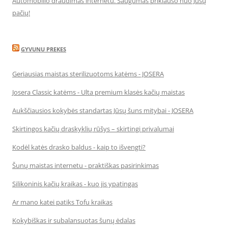
Automobilio draudimas internetu. Saugumas priklauso nuo Jūsų
pačių!
GYVUNU PREKES
Geriausias maistas sterilizuotoms katėms - JOSERA
Josera Classic katėms - Ulta premium klasės kačių maistas
Aukščiausios kokybės standartas Jūsų šuns mitybai - JOSERA
Skirtingos kačių draskyklių rūšys – skirtingi privalumai
Kodėl katės drasko baldus - kaip to išvengti?
Šunų maistas internetu - praktiškas pasirinkimas
Silikoninis kačių kraikas - kuo jis ypatingas
Ar mano katei patiks Tofu kraikas
Kokybiškas ir subalansuotas šunų ėdalas