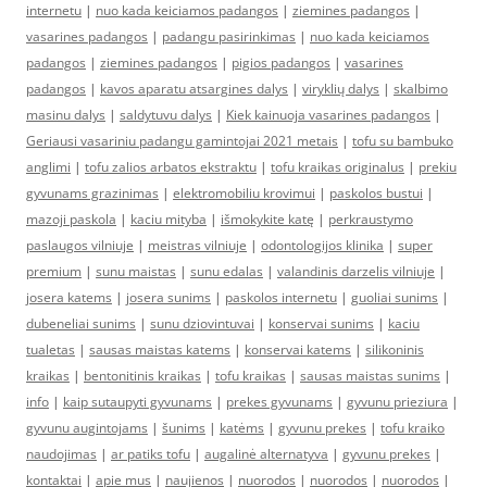
internetu
|
nuo kada keiciamos padangos
|
ziemines padangos
|
vasarines padangos
|
padangu pasirinkimas
|
nuo kada keiciamos
padangos
|
ziemines padangos
|
pigios padangos
|
vasarines
padangos
|
kavos aparatu atsargines dalys
|
viryklių dalys
|
skalbimo
masinu dalys
|
saldytuvu dalys
|
Kiek kainuoja vasarines padangos
|
Geriausi vasariniu padangu gamintojai 2021 metais
|
tofu su bambuko
anglimi
|
tofu zalios arbatos ekstraktu
|
tofu kraikas originalus
|
prekiu
gyvunams grazinimas
|
elektromobiliu krovimui
|
paskolos bustui
|
mazoji paskola
|
kaciu mityba
|
išmokykite katę
|
perkraustymo
paslaugos vilniuje
|
meistras vilniuje
|
odontologijos klinika
|
super
premium
|
sunu maistas
|
sunu edalas
|
valandinis darzelis vilniuje
|
josera katems
|
josera sunims
|
paskolos internetu
|
guoliai sunims
|
dubeneliai sunims
|
sunu dziovintuvai
|
konservai sunims
|
kaciu
tualetas
|
sausas maistas katems
|
konservai katems
|
silikoninis
kraikas
|
bentonitinis kraikas
|
tofu kraikas
|
sausas maistas sunims
|
info
|
kaip sutaupyti gyvunams
|
prekes gyvunams
|
gyvunu prieziura
|
gyvunu augintojams
|
šunims
|
katėms
|
gyvunu prekes
|
tofu kraiko
naudojimas
|
ar patiks tofu
|
augalinė alternatyva
|
gyvunu prekes
|
kontaktai
|
apie mus
|
naujienos
|
nuorodos
|
nuorodos
|
nuorodos
|