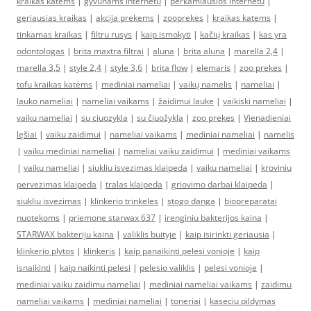
kraikas katėms
|
gyvūnams internetu
|
perkamiausios internetu
|
geriausias kraikas
|
akcija prekems
|
zooprekės
|
kraikas katems
|
tinkamas kraikas
|
filtru rusys
|
kaip ismokyti
|
kačių kraikas
|
kas yra
odontologas
|
brita maxtra filtrai
|
aluna
|
brita aluna
|
marella 2,4
|
marella 3,5
|
style 2,4
|
style 3,6
|
brita flow
|
elemaris
|
zoo prekes
|
tofu kraikas katėms
|
mediniai nameliai
|
vaikų namelis
|
nameliai
|
lauko nameliai
|
nameliai vaikams
|
žaidimui lauke
|
vaikiski nameliai
|
vaiku nameliai
|
su ciuozykla
|
su čiuožykla
|
zoo prekes
|
Vienadieniai
lęšiai
|
vaiku zaidimui
|
nameliai vaikams
|
mediniai nameliai
|
namelis
|
vaiku mediniai nameliai
|
nameliai vaiku zaidimui
|
mediniai vaikams
|
vaiku nameliai
|
siukliu isvezimas klaipeda
|
vaiku nameliai
|
kroviniu
pervezimas klaipeda
|
tralas klaipeda
|
griovimo darbai klaipeda
|
siukliu isvezimas
|
klinkerio trinkeles
|
stogo danga
|
biopreparatai
nuotekoms
|
priemone starwax 637
|
irenginiu bakterijos kaina
|
STARWAX bakteriju kaina
|
valiklis buityje
|
kaip isirinkti geriausia
|
klinkerio plytos
|
klinkeris
|
kaip panaikinti pelesi vonioje
|
kaip
isnaikinti
|
kaip naikinti pelesi
|
pelesio valiklis
|
pelesi vonioje
|
mediniai vaiku zaidimu nameliai
|
mediniai nameliai vaikams
|
zaidimu
nameliai vaikams
|
mediniai nameliai
|
toneriai
|
kaseciu pildymas