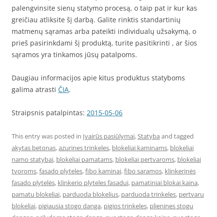
palengvinsite sienų statymo procesą, o taip pat ir kur kas
greičiau atliksite šį darbą. Galite rinktis standartinių
matmenų sąramas arba pateikti individualų užsakymą, o
prieš pasirinkdami šį produktą, turite pasitikrinti , ar šios
sąramos yra tinkamos jūsų patalpoms.
Daugiau informacijos apie kitus produktus statyboms
galima atrasti
ČIA
.
Straipsnis patalpintas:
2015-05-06
This entry was posted in
Įvairūs pasiūlymai
,
Statyba
and tagged
akytas betonas
,
azurines trinkeles
,
blokeliai kaminams
,
blokeliai
namo statybai
,
blokeliai pamatams
,
blokeliai pertvaroms
,
blokeliai
tvoroms
,
fasado plyteles
,
fibo kaminai
,
fibo saramos
,
klinkerinės
fasado plytelės
,
klinkerio plyteles fasadui
,
pamatiniai blokai kaina
,
pamatu blokeliai
,
parduoda blokelius
,
parduoda trinkeles
,
pertvaru
blokeliai
,
pigiausia stogo danga
,
pigios trinkeles
,
plienines stogu