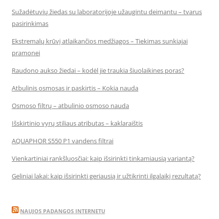
Sužadėtuvių žiedas su laboratorijoje užaugintu deimantu – tvarus
pasirinkimas
Ekstremalų krūvį atlaikančios medžiagos – Tiekimas sunkiajai
pramonei
Raudono aukso žiedai – kodėl jie traukia šiuolaikines poras?
Atbulinis osmosas ir paskirtis – Kokia nauda
Osmoso filtrų – atbulinio osmoso nauda
Išskirtinio vyrų stiliaus atributas – kaklaraištis
AQUAPHOR S550 P1 vandens filtrai
Vienkartiniai rankšluosčiai: kaip išsirinkti tinkamiausią variantą?
Geliniai lakai: kaip išsirinkti geriausią ir užtikrinti ilgalaikį rezultatą?
NAUJOS PADANGOS INTERNETU