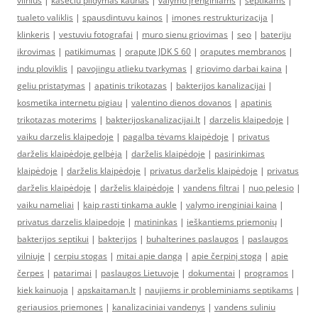
vilnius
|
kaseciu pildymas kaunas
|
valymo įrenginiams
|
septikams
|
tualeto valiklis
|
spausdintuvu kainos
|
imones restrukturizacija
|
klinkeris
|
vestuviu fotografai
|
muro sienu griovimas
|
seo
|
bateriju
ikrovimas
|
patikimumas
|
orapute JDK S 60
|
oraputes membranos
|
indu ploviklis
|
pavojingu atlieku tvarkymas
|
griovimo darbai kaina
|
geliu pristatymas
|
apatinis trikotazas
|
bakterijos kanalizacijai
|
kosmetika internetu pigiau
|
valentino dienos dovanos
|
apatinis
trikotazas moterims
|
bakterijoskanalizacijai.lt
|
darzelis klaipedoje
|
vaiku darzelis klaipedoje
|
pagalba tėvams klaipėdoje
|
privatus
darželis klaipėdoje gelbėja
|
darželis klaipėdoje
|
pasirinkimas
klaipėdoje
|
darželis klaipėdoje
|
privatus darželis klaipėdoje
|
privatus
darželis klaipėdoje
|
darželis klaipėdoje
|
vandens filtrai
|
nuo pelesio
|
vaiku nameliai
|
kaip rasti tinkama aukle
|
valymo irenginiai kaina
|
privatus darzelis klaipedoje
|
matininkas
|
ieškantiems priemonių
|
bakterijos septikui
|
bakterijos
|
buhalterines paslaugos
|
paslaugos
vilniuje
|
cerpiu stogas
|
mitai apie dangą
|
apie čerpinį stogą
|
apie
čerpes
|
patarimai
|
paslaugos Lietuvoje
|
dokumentai
|
programos
|
kiek kainuoja
|
apskaitaman.lt
|
naujiems ir probleminiams septikams
|
geriausios priemones
|
kanalizaciniai vandenys
|
vandens suliniu