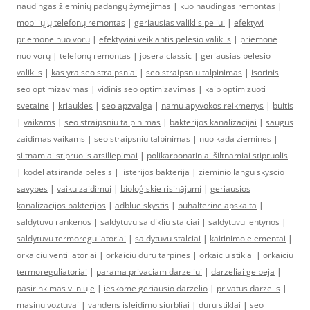
naudingas žieminių padangų žymėjimas
|
kuo naudingas remontas
|
mobiliųjų telefonų remontas
|
geriausias valiklis peliui
|
efektyvi
priemone nuo voru
|
efektyviai veikiantis pelėsio valiklis
|
priemonė
nuo vorų
|
telefonų remontas
|
josera classic
|
geriausias pelesio
valiklis
|
kas yra seo straipsniai
|
seo straipsniu talpinimas
|
isorinis
seo optimizavimas
|
vidinis seo optimizavimas
|
kaip optimizuoti
svetaine
|
kriaukles
|
seo apzvalga
|
namu apyvokos reikmenys
|
buitis
|
vaikams
|
seo straipsniu talpinimas
|
bakterijos kanalizacijai
|
saugus
zaidimas vaikams
|
seo straipsniu talpinimas
|
nuo kada ziemines
|
siltnamiai stipruolis atsiliepimai
|
polikarbonatiniai šiltnamiai stipruolis
|
kodel atsiranda pelesis
|
listerijos bakterija
|
zieminio langu skyscio
savybes
|
vaiku zaidimui
|
bioloģiskie risinājumi
|
geriausios
kanalizacijos bakterijos
|
adblue skystis
|
buhalterine apskaita
|
saldytuvu rankenos
|
saldytuvu saldikliu stalciai
|
saldytuvu lentynos
|
saldytuvu termoreguliatoriai
|
saldytuvu stalciai
|
kaitinimo elementai
|
orkaiciu ventiliatoriai
|
orkaiciu duru tarpines
|
orkaiciu stiklai
|
orkaiciu
termoreguliatoriai
|
parama privaciam darzeliui
|
darzeliai gelbeja
|
pasirinkimas vilniuje
|
ieskome geriausio darzelio
|
privatus darzelis
|
masinu voztuvai
|
vandens isleidimo siurbliai
|
duru stiklai
|
seo