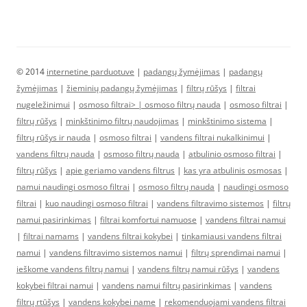
© 2014
internetine parduotuve
|
padangų žymėjimas
|
padangų
žymėjimas
|
žieminių padangų žymėjimas
|
filtrų rūšys
|
filtrai
nugeležinimui
|
osmoso filtrai> |
osmoso filtrų nauda
|
osmoso filtrai
|
filtrų rūšys
|
minkštinimo filtrų naudojimas
|
minkštinimo sistema
|
filtrų rūšys ir nauda
|
osmoso filtrai
|
vandens filtrai nukalkinimui
|
vandens filtrų nauda
|
osmoso filtrų nauda
|
atbulinio osmoso filtrai
|
filtrų rūšys
|
apie geriamo vandens filtrus
|
kas yra atbulinis osmosas
|
namui naudingi osmoso filtrai
|
osmoso filtrų nauda
|
naudingi osmoso
filtrai
|
kuo naudingi osmoso filtrai
|
vandens filtravimo sistemos
|
filtrų
namui pasirinkimas
|
filtrai komfortui namuose
|
vandens filtrai namui
|
filtrai namams
|
vandens filtrai kokybei
|
tinkamiausi vandens filtrai
namui
|
vandens filtravimo sistemos namui
|
filtrų sprendimai namui
|
ieškome vandens filtrų namui
|
vandens filtrų namui rūšys
|
vandens
kokybei filtrai namui
|
vandens namui filtrų pasirinkimas
|
vandens
filtrų rtūšys
|
vandens kokybei name
|
rekomenduojami vandens filtrai