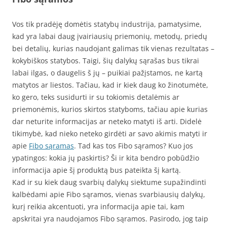
Vos tik pradėję domėtis statybų industrija, pamatysime,
kad yra labai daug įvairiausių priemonių, metodų, priedų
bei detalių, kurias naudojant galimas tik vienas rezultatas –
kokybiškos statybos. Taigi, šių dalykų sąrašas bus tikrai
labai ilgas, o daugelis š jų – puikiai pažįstamos, ne kartą
matytos ar liestos. Tačiau, kad ir kiek daug ko žinotumėte,
ko gero, teks susidurti ir su tokiomis detalėmis ar
priemonėmis, kurios skirtos statyboms, tačiau apie kurias
dar neturite informacijas ar neteko matyti iš arti. Didelė
tikimybė, kad nieko neteko girdėti ar savo akimis matyti ir
apie
Fibo sąramas
. Tad kas tos Fibo sąramos? Kuo jos
ypatingos: kokia jų paskirtis? Ši ir kita bendro pobūdžio
informacija apie šį produktą bus pateikta šį kartą.
Kad ir su kiek daug svarbių dalykų siektume supažindinti
kalbėdami apie Fibo sąramos, vienas svarbiausių dalykų,
kurį reikia akcentuoti, yra informacija apie tai, kam
apskritai yra naudojamos Fibo sąramos. Pasirodo, jog taip