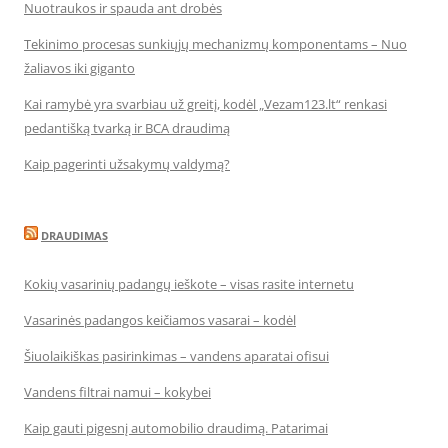
Nuotraukos ir spauda ant drobės
Tekinimo procesas sunkiųjų mechanizmų komponentams – Nuo
žaliavos iki giganto
Kai ramybė yra svarbiau už greitį, kodėl „Vezam123.lt“ renkasi
pedantišką tvarką ir BCA draudimą
Kaip pagerinti užsakymų valdymą?
DRAUDIMAS
Kokių vasarinių padangų ieškote – visas rasite internetu
Vasarinės padangos keičiamos vasarai – kodėl
Šiuolaikiškas pasirinkimas – vandens aparatai ofisui
Vandens filtrai namui – kokybei
Kaip gauti pigesnį automobilio draudimą. Patarimai