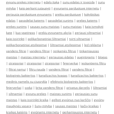
gyvunu prekes internetu
|
edalo itaka
|
sunu edalas ir isvaizda
|
sunu
mityba
|
kaip perkant sutaupyti
|
gyvunams parduotuve internetu
|
geriausia parduotuve gyvunams
|
prekiu parduotuve
|
kokybiskas
edalas
|
pavadeliai katems
|
pavadeliai sunims
|
prekes katems
|
prekes sunims
|
sausas sunu maistas
|
sunu maistas
|
kaip ismokyti
kate
|
kuo ypatingas
|
prekiu gyvunams akcija
|
geriausi siltnamiai
|
kaip issirinkti
|
polikarbonatiniai šiltnamiai
|
tvirti siltnamiai
|
polikarbonatiniai atsiliepimai
|
šiltnamiai atsiliepimai
|
led reklama
|
vandens filtrai
|
vandens filtrai
|
renkamės filtrus
|
tinkamiausias
maistas
|
maistas internetu
|
geriausias ėdalas
|
augintojams
|
blogas
|
straipsniai
|
straipsniai
|
straipsniai
|
fejerverkai
|
ieskantiems filtru
|
filtrai namui
|
filtru nauda
|
vandens filtrai
|
vandens filtrai
|
biologinės bakterijos
|
kanalizacijos kvapas
|
kanalizacijos bakterijos
|
medinis namelis su ciuozykla
|
efektyvio biologinės bakterijos
|
fejerverkai
|
sodui
|
brita vandens filtrai
|
privatus darzelis
|
šiltnamiai
|
siltnamiai
|
gyvunu prekes
|
maistas sunims
|
geriausias sunu
maistas
|
kaip issirinkti kraika
|
gelbsti gyvūnus nuo karščio
|
gyvūnų
maudynės vasarą
|
šunų mityba
|
sausas maistas
|
kačių kraikas
|
kraikas katėms
|
gyvūnams internetu
|
perkamiausios internetu
|