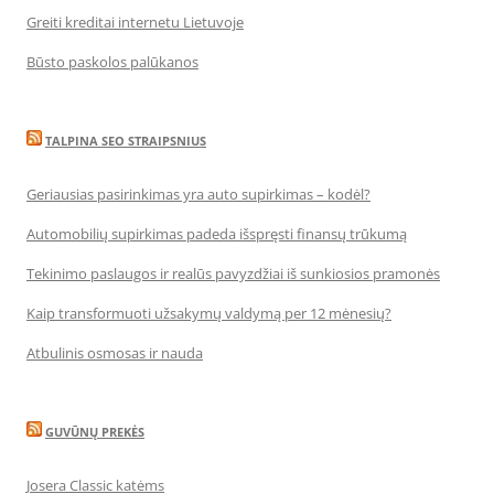
Greiti kreditai internetu Lietuvoje
Būsto paskolos palūkanos
TALPINA SEO STRAIPSNIUS
Geriausias pasirinkimas yra auto supirkimas – kodėl?
Automobilių supirkimas padeda išspręsti finansų trūkumą
Tekinimo paslaugos ir realūs pavyzdžiai iš sunkiosios pramonės
Kaip transformuoti užsakymų valdymą per 12 mėnesių?
Atbulinis osmosas ir nauda
GUVŪNŲ PREKĖS
Josera Classic katėms