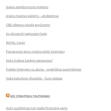
Josera sterilizuotoms katėms
Josera maistas katėms – atsiliepimai
CBD aliejaus nauda gyvūnams
Ką dovanoti įsigijusiam katę
ROYAL Canin
Patogumas šunų maistą pirkti internetu
Koks kraikas katėms geriausias?
Prekės internetu su akcija – praktiškas pasirinkimas
Įtaka keturkojų išvaizdai – šunų ėdalas
SEO STRAIPSNIU TALPINIMAS
Auto supirkimas turi realią finansinę vertę