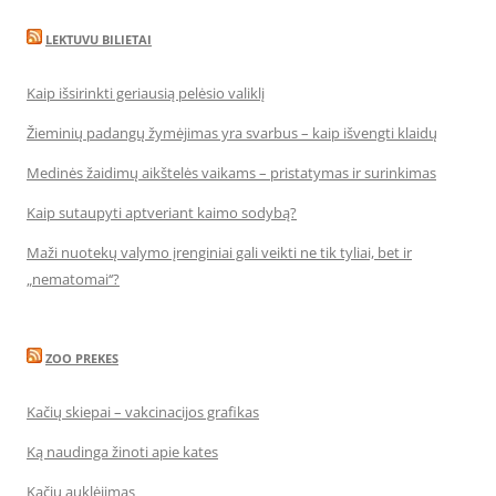
LEKTUVU BILIETAI
Kaip išsirinkti geriausią pelėsio valiklį
Žieminių padangų žymėjimas yra svarbus – kaip išvengti klaidų
Medinės žaidimų aikštelės vaikams – pristatymas ir surinkimas
Kaip sutaupyti aptveriant kaimo sodybą?
Maži nuotekų valymo įrenginiai gali veikti ne tik tyliai, bet ir
„nematomai‘‘?
ZOO PREKES
Kačių skiepai – vakcinacijos grafikas
Ką naudinga žinoti apie kates
Kačių auklėjimas