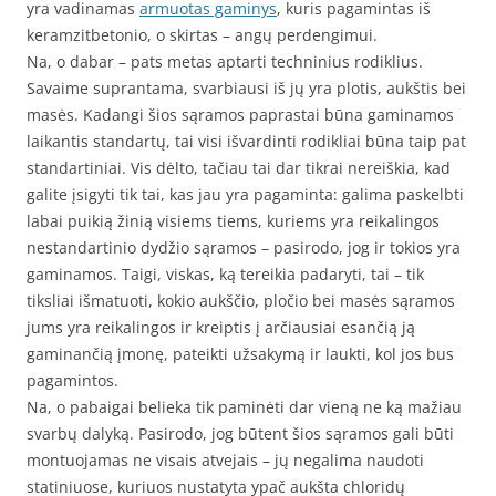
yra vadinamas
armuotas gaminys
, kuris pagamintas iš
keramzitbetonio, o skirtas – angų perdengimui.
Na, o dabar – pats metas aptarti techninius rodiklius.
Savaime suprantama, svarbiausi iš jų yra plotis, aukštis bei
masės. Kadangi šios sąramos paprastai būna gaminamos
laikantis standartų, tai visi išvardinti rodikliai būna taip pat
standartiniai. Vis dėlto, tačiau tai dar tikrai nereiškia, kad
galite įsigyti tik tai, kas jau yra pagaminta: galima paskelbti
labai puikią žinią visiems tiems, kuriems yra reikalingos
nestandartinio dydžio sąramos – pasirodo, jog ir tokios yra
gaminamos. Taigi, viskas, ką tereikia padaryti, tai – tik
tiksliai išmatuoti, kokio aukščio, pločio bei masės sąramos
jums yra reikalingos ir kreiptis į arčiausiai esančią ją
gaminančią įmonę, pateikti užsakymą ir laukti, kol jos bus
pagamintos.
Na, o pabaigai belieka tik paminėti dar vieną ne ką mažiau
svarbų dalyką. Pasirodo, jog būtent šios sąramos gali būti
montuojamas ne visais atvejais – jų negalima naudoti
statiniuose, kuriuos nustatyta ypač aukšta chloridų