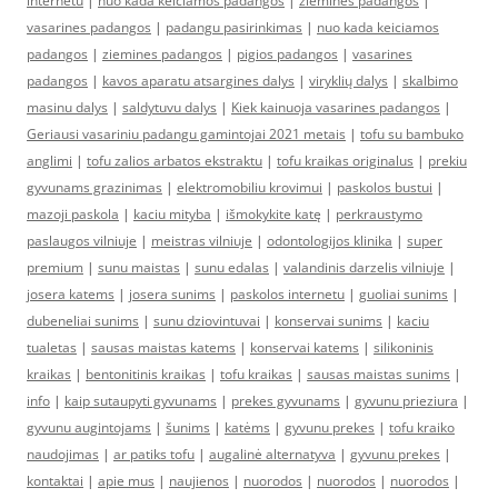
internetu
|
nuo kada keiciamos padangos
|
ziemines padangos
|
vasarines padangos
|
padangu pasirinkimas
|
nuo kada keiciamos
padangos
|
ziemines padangos
|
pigios padangos
|
vasarines
padangos
|
kavos aparatu atsargines dalys
|
viryklių dalys
|
skalbimo
masinu dalys
|
saldytuvu dalys
|
Kiek kainuoja vasarines padangos
|
Geriausi vasariniu padangu gamintojai 2021 metais
|
tofu su bambuko
anglimi
|
tofu zalios arbatos ekstraktu
|
tofu kraikas originalus
|
prekiu
gyvunams grazinimas
|
elektromobiliu krovimui
|
paskolos bustui
|
mazoji paskola
|
kaciu mityba
|
išmokykite katę
|
perkraustymo
paslaugos vilniuje
|
meistras vilniuje
|
odontologijos klinika
|
super
premium
|
sunu maistas
|
sunu edalas
|
valandinis darzelis vilniuje
|
josera katems
|
josera sunims
|
paskolos internetu
|
guoliai sunims
|
dubeneliai sunims
|
sunu dziovintuvai
|
konservai sunims
|
kaciu
tualetas
|
sausas maistas katems
|
konservai katems
|
silikoninis
kraikas
|
bentonitinis kraikas
|
tofu kraikas
|
sausas maistas sunims
|
info
|
kaip sutaupyti gyvunams
|
prekes gyvunams
|
gyvunu prieziura
|
gyvunu augintojams
|
šunims
|
katėms
|
gyvunu prekes
|
tofu kraiko
naudojimas
|
ar patiks tofu
|
augalinė alternatyva
|
gyvunu prekes
|
kontaktai
|
apie mus
|
naujienos
|
nuorodos
|
nuorodos
|
nuorodos
|