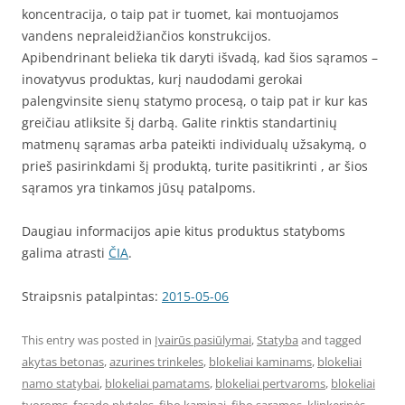
koncentracija, o taip pat ir tuomet, kai montuojamos
vandens nepraleidžiančios konstrukcijos.
Apibendrinant belieka tik daryti išvadą, kad šios sąramos –
inovatyvus produktas, kurį naudodami gerokai
palengvinsite sienų statymo procesą, o taip pat ir kur kas
greičiau atliksite šį darbą. Galite rinktis standartinių
matmenų sąramas arba pateikti individualų užsakymą, o
prieš pasirinkdami šį produktą, turite pasitikrinti , ar šios
sąramos yra tinkamos jūsų patalpoms.
Daugiau informacijos apie kitus produktus statyboms
galima atrasti
ČIA
.
Straipsnis patalpintas:
2015-05-06
This entry was posted in
Įvairūs pasiūlymai
,
Statyba
and tagged
akytas betonas
,
azurines trinkeles
,
blokeliai kaminams
,
blokeliai
namo statybai
,
blokeliai pamatams
,
blokeliai pertvaroms
,
blokeliai