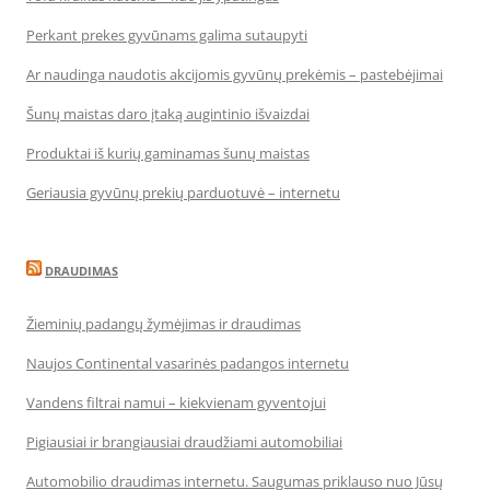
Perkant prekes gyvūnams galima sutaupyti
Ar naudinga naudotis akcijomis gyvūnų prekėmis – pastebėjimai
Šunų maistas daro įtaką augintinio išvaizdai
Produktai iš kurių gaminamas šunų maistas
Geriausia gyvūnų prekių parduotuvė – internetu
DRAUDIMAS
Žieminių padangų žymėjimas ir draudimas
Naujos Continental vasarinės padangos internetu
Vandens filtrai namui – kiekvienam gyventojui
Pigiausiai ir brangiausiai draudžiami automobiliai
Automobilio draudimas internetu. Saugumas priklauso nuo Jūsų