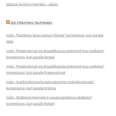
Maistas šunims internetu – pigiau
SEO STRAIPSNIU TALPINIMAS
Įrašo „Plastikinių langų kainos Vilniuje“ komentaras, kurį parašė
Algis
Įrašo „Prezervatyvai yra draugiškiausia priemonė Jūsų sveikatai“
komentaras, kurį parašė Sargiai
Įrašo „Prezervatyvai yra draugiškiausia priemonė Jūsų sveikatai“
komentaras, kurį parašė Prezervatyvai
Įrašo „Svarbi informacija apie vairavimo mokyklą Auruda“
komentaras, kurį parašė Kristina
Įrašo „Skelbimai internete ir nauda patalpinus skelbimą“
komentaras, kurį parašė Robert