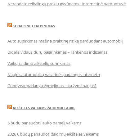
Nerandate reikalingų prekių gyvūnams - internetinė parduotuvė
STRAIPSNIŲ TALPINIMAS
Auto supirkimas mažina praktinę riziką parduodant automobilį
Didelis vidaus durų pasirinkimas – rankenos ir dizainas
Vaikų žaidimo aikštelių surinkimas
Naujos automobilių vasarinės padangos internetu
Goodyear padangų žymėjimas – ką žymi naujas?
AIKŠTELĖS VAIKAMS ŽAIDIMUI LAUKE
5 būdų panaudoti lauko namelį vaikams
2026 6 būdų panaudoti žaidimų aikšteles vaikams