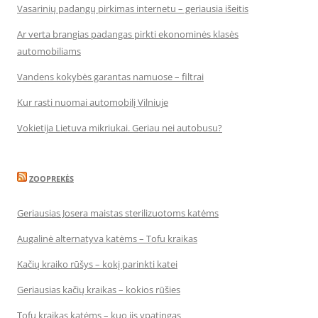
Vasarinių padangų pirkimas internetu – geriausia išeitis
Ar verta brangias padangas pirkti ekonominės klasės
automobiliams
Vandens kokybės garantas namuose – filtrai
Kur rasti nuomai automobilį Vilniuje
Vokietija Lietuva mikriukai. Geriau nei autobusu?
ZOOPREKĖS
Geriausias Josera maistas sterilizuotoms katėms
Augalinė alternatyva katėms – Tofu kraikas
Kačių kraiko rūšys – kokį parinkti katei
Geriausias kačių kraikas – kokios rūšies
Tofu kraikas katėms – kuo jis ypatingas