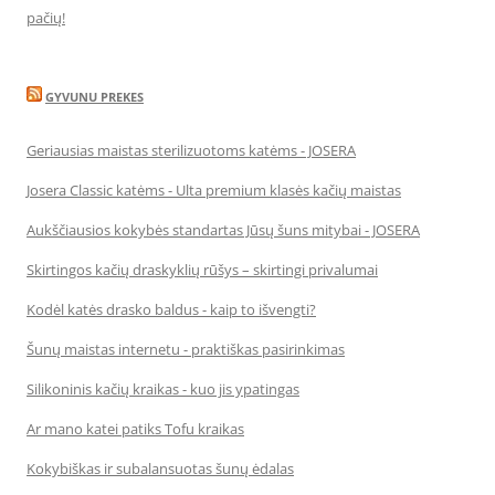
pačių!
GYVUNU PREKES
Geriausias maistas sterilizuotoms katėms - JOSERA
Josera Classic katėms - Ulta premium klasės kačių maistas
Aukščiausios kokybės standartas Jūsų šuns mitybai - JOSERA
Skirtingos kačių draskyklių rūšys – skirtingi privalumai
Kodėl katės drasko baldus - kaip to išvengti?
Šunų maistas internetu - praktiškas pasirinkimas
Silikoninis kačių kraikas - kuo jis ypatingas
Ar mano katei patiks Tofu kraikas
Kokybiškas ir subalansuotas šunų ėdalas