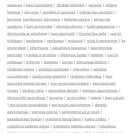
paslauga
|
kaip sutrumpinti
|
iššūkiai kelionėje
|
vežame
|
vežami
keleiviai
|
kas veža
|
taisyklės ir pareigos
|
ieškote kas parvežtų
|
berlynas, hamburgas, hanoveris
|
kelionės vasarą
|
geriau nei
autobusu
|
kam pirmenybė
|
atkreipti dėmesį
|
kodėl populiarios
|
į
dortmundą ar mincheną
|
kaip pasiruošti
|
žinome kas veža
|
nuo ko
priklauso
|
paslaugos
|
paslaugos
|
procesas
|
mitai ir paneigimai
|
ką
prarandate
|
informacija
|
aktualiausi klausimai
|
kaip teisingai
pasirinkti
|
įrankiai ir terminai
|
efektyvus būdas
|
epitetai
|
nuo ko
priklauso
|
kriterijai
|
patogiau
|
geriau
|
planuojate kelionę
|
renkantis tiekėją
|
populiari paslauga
|
mikriukais
|
patogus
susisiekimas
|
skaičiuojate atstumą
|
renkatės mikriukus
|
kaip
pasirinkti metalo čerpes
|
kuo remtis pasirenkant
|
kaip pasirinkti
čerpes
|
dangos rūšys
|
atkreipkite dėmesį
|
kokybės pasirinkimas
|
ekonomiški sprendimai
|
kuriame
|
verta rinktis
|
įtakoja
|
kaip sukurti
|
geriausias sprendimas
|
geriausias pasirinkimas
|
dangos
pasirinkimas
|
gaminio istorija
|
palyginkime už ar prieš
|
pagalbininkas buičiai
|
priemonė kamščiams
|
kokias rinktis
|
indaploviu tabletes pigiau
|
indaploviu tabletes pigiau
|
indaploviu