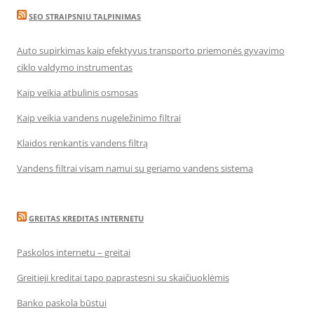
SEO STRAIPSNIU TALPINIMAS
Auto supirkimas kaip efektyvus transporto priemonės gyvavimo
ciklo valdymo instrumentas
Kaip veikia atbulinis osmosas
Kaip veikia vandens nugeležinimo filtrai
Klaidos renkantis vandens filtrą
Vandens filtrai visam namui su geriamo vandens sistema
GREITAS KREDITAS INTERNETU
Paskolos internetu – greitai
Greitieji kreditai tapo paprastesni su skaičiuoklėmis
Banko paskola būstui