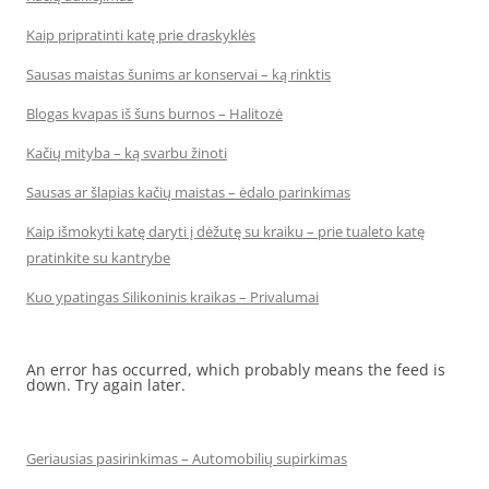
Kaip pripratinti katę prie draskyklės
Sausas maistas šunims ar konservai – ką rinktis
Blogas kvapas iš šuns burnos – Halitozė
Kačių mityba – ką svarbu žinoti
Sausas ar šlapias kačių maistas – ėdalo parinkimas
Kaip išmokyti katę daryti į dėžutę su kraiku – prie tualeto katę
pratinkite su kantrybe
Kuo ypatingas Silikoninis kraikas – Privalumai
An error has occurred, which probably means the feed is
down. Try again later.
Geriausias pasirinkimas – Automobilių supirkimas