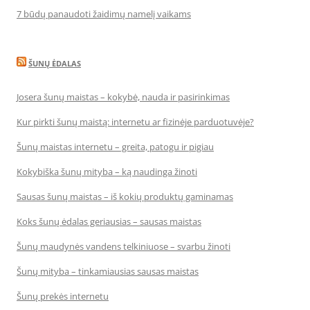
7 būdų panaudoti žaidimų namelį vaikams
ŠUNŲ ĖDALAS
Josera šunų maistas – kokybė, nauda ir pasirinkimas
Kur pirkti šunų maistą: internetu ar fizinėje parduotuvėje?
Šunų maistas internetu – greita, patogu ir pigiau
Kokybiška šunų mityba – ką naudinga žinoti
Sausas šunų maistas – iš kokių produktų gaminamas
Koks šunų ėdalas geriausias – sausas maistas
Šunų maudynės vandens telkiniuose – svarbu žinoti
Šunų mityba – tinkamiausias sausas maistas
Šunų prekės internetu