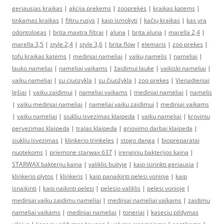
geriausias kraikas
|
akcija prekems
|
zooprekės
|
kraikas katems
|
tinkamas kraikas
|
filtru rusys
|
kaip ismokyti
|
kačių kraikas
|
kas yra
odontologas
|
brita maxtra filtrai
|
aluna
|
brita aluna
|
marella 2,4
|
marella 3,5
|
style 2,4
|
style 3,6
|
brita flow
|
elemaris
|
zoo prekes
|
tofu kraikas katėms
|
mediniai nameliai
|
vaikų namelis
|
nameliai
|
lauko nameliai
|
nameliai vaikams
|
žaidimui lauke
|
vaikiski nameliai
|
vaiku nameliai
|
su ciuozykla
|
su čiuožykla
|
zoo prekes
|
Vienadieniai
lęšiai
|
vaiku zaidimui
|
nameliai vaikams
|
mediniai nameliai
|
namelis
|
vaiku mediniai nameliai
|
nameliai vaiku zaidimui
|
mediniai vaikams
|
vaiku nameliai
|
siukliu isvezimas klaipeda
|
vaiku nameliai
|
kroviniu
pervezimas klaipeda
|
tralas klaipeda
|
griovimo darbai klaipeda
|
siukliu isvezimas
|
klinkerio trinkeles
|
stogo danga
|
biopreparatai
nuotekoms
|
priemone starwax 637
|
irenginiu bakterijos kaina
|
STARWAX bakteriju kaina
|
valiklis buityje
|
kaip isirinkti geriausia
|
klinkerio plytos
|
klinkeris
|
kaip panaikinti pelesi vonioje
|
kaip
isnaikinti
|
kaip naikinti pelesi
|
pelesio valiklis
|
pelesi vonioje
|
mediniai vaiku zaidimu nameliai
|
mediniai nameliai vaikams
|
zaidimu
nameliai vaikams
|
mediniai nameliai
|
toneriai
|
kaseciu pildymas