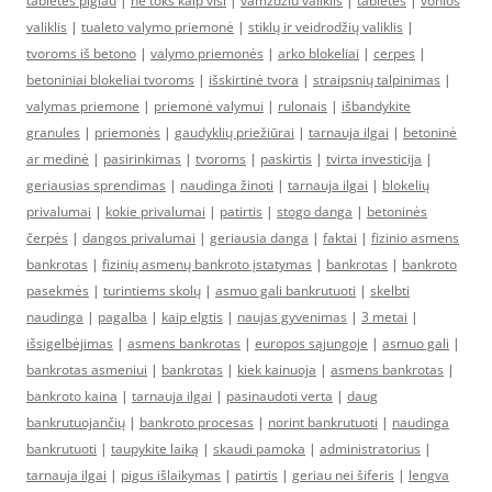
tabletes pigiau
|
ne toks kaip visi
|
vamzdziu valiklis
|
tabletes
|
vonios
valiklis
|
tualeto valymo priemonė
|
stiklų ir veidrodžių valiklis
|
tvoroms iš betono
|
valymo priemonės
|
arko blokeliai
|
cerpes
|
betoniniai blokeliai tvoroms
|
išskirtinė tvora
|
straipsnių talpinimas
|
valymas priemone
|
priemonė valymui
|
rulonais
|
išbandykite
granules
|
priemonės
|
gaudyklių priežiūrai
|
tarnauja ilgai
|
betoninė
ar medinė
|
pasirinkimas
|
tvoroms
|
paskirtis
|
tvirta investicija
|
geriausias sprendimas
|
naudinga žinoti
|
tarnauja ilgai
|
blokelių
privalumai
|
kokie privalumai
|
patirtis
|
stogo danga
|
betoninės
čerpės
|
dangos privalumai
|
geriausia danga
|
faktai
|
fizinio asmens
bankrotas
|
fizinių asmenų bankroto įstatymas
|
bankrotas
|
bankroto
pasekmės
|
turintiems skolų
|
asmuo gali bankrutuoti
|
skelbti
naudinga
|
pagalba
|
kaip elgtis
|
naujas gyvenimas
|
3 metai
|
išsigelbėjimas
|
asmens bankrotas
|
europos sąjungoje
|
asmuo gali
|
bankrotas asmeniui
|
bankrotas
|
kiek kainuoja
|
asmens bankrotas
|
bankroto kaina
|
tarnauja ilgai
|
pasinaudoti verta
|
daug
bankrutuojančių
|
bankroto procesas
|
norint bankrutuoti
|
naudinga
bankrutuoti
|
taupykite laiką
|
skaudi pamoka
|
administratorius
|
tarnauja ilgai
|
pigus išlaikymas
|
patirtis
|
geriau nei šiferis
|
lengva