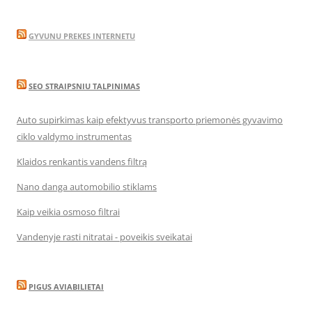
GYVUNU PREKES INTERNETU
SEO STRAIPSNIU TALPINIMAS
Auto supirkimas kaip efektyvus transporto priemonės gyvavimo
ciklo valdymo instrumentas
Klaidos renkantis vandens filtrą
Nano danga automobilio stiklams
Kaip veikia osmoso filtrai
Vandenyje rasti nitratai - poveikis sveikatai
PIGUS AVIABILIETAI