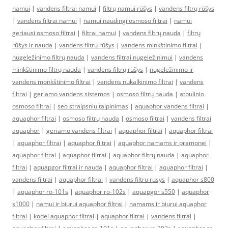
namui
|
vandens filtrai namui
|
filtrų namui rūšys
|
vandens filtrų rūšys
|
vandens filtrai namui
|
namui naudingi osmoso filtrai
|
namui
geriausi osmoso filtrai
|
filtrai namui
|
vandens filtrų nauda
|
filtrų
rūšys ir nauda
|
vandens filtrų rūšys
|
vandens minkštinimo filtrai
|
nugeležinimo filtrų nauda
|
vandens filtrai nugeležinimui
|
vandens
minkštinimo filtrų nauda
|
vandens filtrų rūšys
|
nugeležinimo ir
vandens monkštinimo filtrai
|
vandens nukalkinimo filtrai
|
vandens
filtrai
|
geriamo vandens sistemos
|
osmoso filtrų nauda
|
atbulinio
osmoso filtrai
|
seo straipsniu talpinimas
|
aquaphor vandens filtrai
|
aquaphor filtrai
|
osmoso filtrų nauda
|
osmoso filtrai
|
vandens filtrai
aquaphor
|
geriamo vandens filtrai
|
aquaphor filtrai
|
aquaphor filtrai
|
aquaphor filtrai
|
aquaphor filtrai
|
aquaphor namams ir pramonei
|
aquaphor filtrai
|
aquaphor filtrai
|
aquaphor filtrų nauda
|
aquaphor
filtrai
|
aquapgor filtrai ir nauda
|
aquaphor filtrai
|
aquaphor filtrai
|
vandens filtrai
|
aquaphor filtrai
|
vandens filtru rusys
|
aquaphor s800
|
aquaphor ro-101s
|
aquaphor ro-102s
|
aquapgor s550
|
aquaphor
s1000
|
namui ir biurui aquaphor filtrai
|
namams ir biurui aquaphor
filtrai
|
kodel aquaphor filtrai
|
aquaphor filtrai
|
vandens filtrai
|