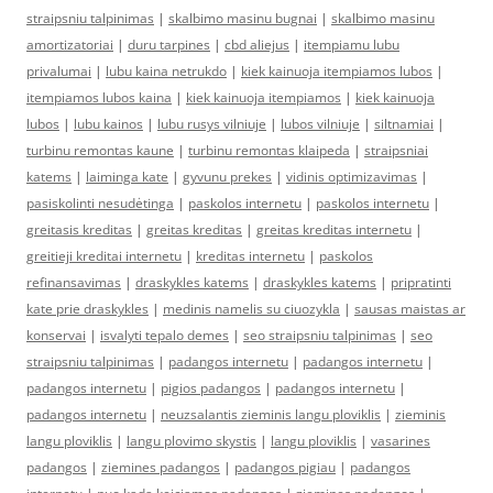
straipsniu talpinimas
|
skalbimo masinu bugnai
|
skalbimo masinu
amortizatoriai
|
duru tarpines
|
cbd aliejus
|
itempiamu lubu
privalumai
|
lubu kaina netrukdo
|
kiek kainuoja itempiamos lubos
|
itempiamos lubos kaina
|
kiek kainuoja itempiamos
|
kiek kainuoja
lubos
|
lubu kainos
|
lubu rusys vilniuje
|
lubos vilniuje
|
siltnamiai
|
turbinu remontas kaune
|
turbinu remontas klaipeda
|
straipsniai
katems
|
laiminga kate
|
gyvunu prekes
|
vidinis optimizavimas
|
pasiskolinti nesudėtinga
|
paskolos internetu
|
paskolos internetu
|
greitasis kreditas
|
greitas kreditas
|
greitas kreditas internetu
|
greitieji kreditai internetu
|
kreditas internetu
|
paskolos
refinansavimas
|
draskykles katems
|
draskykles katems
|
pripratinti
kate prie draskykles
|
medinis namelis su ciuozykla
|
sausas maistas ar
konservai
|
isvalyti tepalo demes
|
seo straipsniu talpinimas
|
seo
straipsniu talpinimas
|
padangos internetu
|
padangos internetu
|
padangos internetu
|
pigios padangos
|
padangos internetu
|
padangos internetu
|
neuzsalantis zieminis langu ploviklis
|
zieminis
langu ploviklis
|
langu plovimo skystis
|
langu ploviklis
|
vasarines
padangos
|
ziemines padangos
|
padangos pigiau
|
padangos