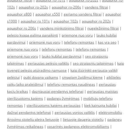
aquaphor filtrai
|
aquaphor ro-101s
|
aquaphor ro-202s
|
aquaphor ro-
102s
|
aquaphor ro-202s
|
aquaphor ro-206s
|
vandens filtrai
|
aquaphor s800
|
aquaphor s550
|
geriamo vandens filtrai
|
aquaphor
s1000
|
aquaphor ro 101s
|
aquaphor 102s
|
aquaphor ro 202s
|
aquaphor ro 206s
|
vandens minkstinimo filtrai
|
nugeležinimo filtrai
|
pelesio kvapa galima panaikinti
|
priemone nuo voru
|
lauko kubilai
pardavimui
|
priemonė nuo vorų
|
telefonų remontas
|
kas yra seo
|
priemone nuo voru
|
telefonų remontas
|
telefonų remontas
|
priemonė nuo vorų
|
lauko kubilai pardavimui
|
seo straipsniu
talpinimas
|
geriausias pelėsio valiklis
|
seo straipsniu talpinimas
|
kaip
isvengti pelesio atsiradimo namuose
|
kaip išsirinkti geriausią valiklį
pelėsiui
|
puiki dovana vaikams
|
smagiam žaidimui kieme
|
aikštelės
vaikų laiko praleidimui
|
telefonų remontas naudingas
|
geriausias
kaciu kraikas
|
dazniausiai gendantys telefonai
|
geriausias maistas
sterilizuotoms katėms
|
padangų žymėjimas
|
mobiliųjų telefonų
remontas
|
sterilizuotoms katėms geriausias
|
kiek kainuoja kubilai
|
dažnai gendantys telefonai
|
geriausias vonios valiklis
|
elektromobiliu
ikrovimo stoteliu pletra lietuvoje
|
lietuvoje daugeja stoteliu
|
padangų
žymėjimas reikalingas
|
vasarinės padangos elektromobiliams
|