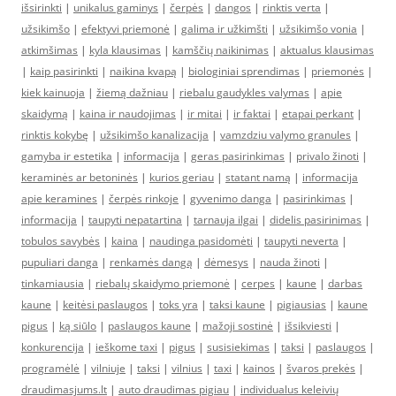
išsirinkti
|
unikalus gaminys
|
čerpės
|
dangos
|
rinktis verta
|
užsikimšo
|
efektyvi priemonė
|
galima ir užkimšti
|
užsikimšo vonia
|
atkimšimas
|
kyla klausimas
|
kamščių naikinimas
|
aktualus klausimas
|
kaip pasirinkti
|
naikina kvapą
|
biologiniai sprendimas
|
priemonės
|
kiek kainuoja
|
žiemą dažniau
|
riebalu gaudykles valymas
|
apie
skaidymą
|
kaina ir naudojimas
|
ir mitai
|
ir faktai
|
etapai perkant
|
rinktis kokybę
|
užsikimšo kanalizacija
|
vamzdziu valymo granules
|
gamyba ir estetika
|
informacija
|
geras pasirinkimas
|
privalo žinoti
|
keraminės ar betoninės
|
kurios geriau
|
statant namą
|
informacija
apie keramines
|
čerpės rinkoje
|
gyvenimo danga
|
pasirinkimas
|
informacija
|
taupyti nepatartina
|
tarnauja ilgai
|
didelis pasirinimas
|
tobulos savybės
|
kaina
|
naudinga pasidomėti
|
taupyti neverta
|
pupuliari danga
|
renkamės dangą
|
dėmesys
|
nauda žinoti
|
tinkamiausia
|
riebalų skaidymo priemonė
|
cerpes
|
kaune
|
darbas
kaune
|
keitėsi paslaugos
|
toks yra
|
taksi kaune
|
pigiausias
|
kaune
pigus
|
ką siūlo
|
paslaugos kaune
|
mažoji sostinė
|
išsikviesti
|
konkurencija
|
ieškome taxi
|
pigus
|
susisiekimas
|
taksi
|
paslaugos
|
programėlė
|
vilniuje
|
taksi
|
vilnius
|
taxi
|
kainos
|
švaros prekės
|
draudimasjums.lt
|
auto draudimas pigiau
|
individualus keleivių