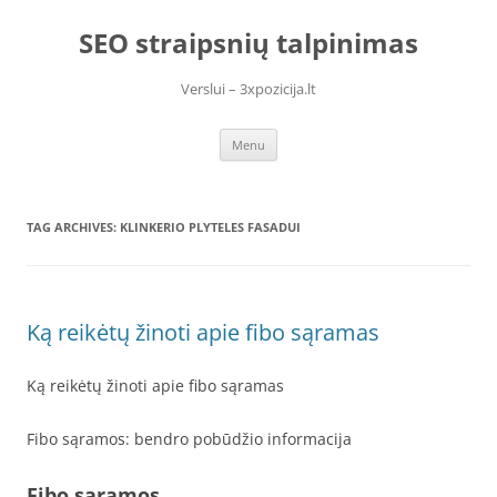
Skip
to
SEO straipsnių talpinimas
content
Verslui – 3xpozicija.lt
Menu
TAG ARCHIVES:
KLINKERIO PLYTELES FASADUI
Ką reikėtų žinoti apie fibo sąramas
Ką reikėtų žinoti apie fibo sąramas
Fibo sąramos: bendro pobūdžio informacija
Fibo sąramos