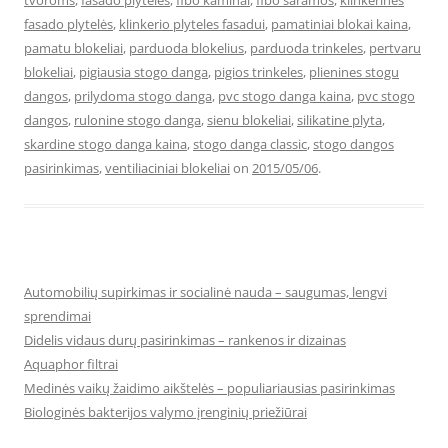
tvoroms
,
fasado plyteles
,
fibo kaminai
,
fibo saramos
,
klinkerinės
fasado plytelės
,
klinkerio plyteles fasadui
,
pamatiniai blokai kaina
,
pamatu blokeliai
,
parduoda blokelius
,
parduoda trinkeles
,
pertvaru
blokeliai
,
pigiausia stogo danga
,
pigios trinkeles
,
plienines stogu
dangos
,
prilydoma stogo danga
,
pvc stogo danga kaina
,
pvc stogo
dangos
,
rulonine stogo danga
,
sienu blokeliai
,
silikatine plyta
,
skardine stogo danga kaina
,
stogo danga classic
,
stogo dangos
pasirinkimas
,
ventiliaciniai blokeliai
on
2015/05/06
.
Automobilių supirkimas ir socialinė nauda – saugumas, lengvi
sprendimai
Didelis vidaus durų pasirinkimas – rankenos ir dizainas
Aquaphor filtrai
Medinės vaikų žaidimo aikštelės – populiariausias pasirinkimas
Biologinės bakterijos valymo įrenginių priežiūrai