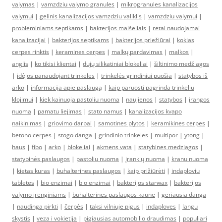
valymas
|
vamzdziu valymo granules
|
mikrogranules kanalizacijos
valymui
|
gelinis kanalizacijos vamzdziu valiklis
|
vamzdziu valymui
|
probleminiams septikams
|
bakterijos maišeliais
|
retai naudojamai
kanalizacijai
|
bakterijos septikams
|
bakterijos priežiūrai
|
kokias
cerpes rinktis
|
keramines cerpes
|
malkų pardavimas
|
malkos
|
anglis
|
ko tikisi klientai
|
dujų silikatiniai blokeliai
|
šiltinimo medžiagos
|
idėjos panaudojant trinkeles
|
trinkelės grindiniui puošia
|
statybos iš
arko
|
informacija apie paslaugą
|
kaip paruosti pagrinda trinkeliu
klojimui
|
kiek kainuoja pastoliu nuoma
|
naujienos
|
statybos
|
įrangos
nuoma
|
pamatu liejimas
|
stato namus
|
kanalizacijos kvapo
naikinimas
|
griovimo darbai
|
samotines plytos
|
keramikines cerpes
|
betono cerpes
|
stogo danga
|
grindinio trinkeles
|
multipor
|
ytong
|
haus
|
fibo
|
arko
|
blokeliai
|
akmens vata
|
statybines medziagos
|
statybinės paslaugos
|
pastoliu nuoma
|
įrankių nuoma
|
kranu nuoma
|
kietas kuras
|
buhalterines paslaugos
|
kaip prižiūrėti
|
indaploviu
tabletes
|
bio enzimai
|
bio enzimai
|
bakterijos starwax
|
bakterijos
valymo įrenginiams
|
buhalterines paslaugos kaune
|
geriausia danga
|
naudinga pirkti
|
čerpės
|
taksi vilniuje pigus
|
indaploves
|
langu
skystis
|
veza i vokietija
|
pigiausias automobilio draudimas
|
populiari