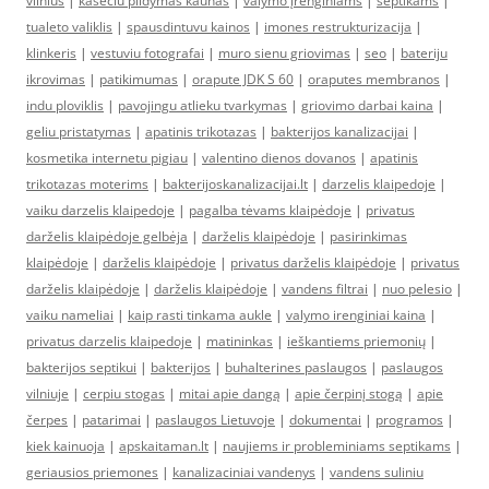
vilnius
|
kaseciu pildymas kaunas
|
valymo įrenginiams
|
septikams
|
tualeto valiklis
|
spausdintuvu kainos
|
imones restrukturizacija
|
klinkeris
|
vestuviu fotografai
|
muro sienu griovimas
|
seo
|
bateriju
ikrovimas
|
patikimumas
|
orapute JDK S 60
|
oraputes membranos
|
indu ploviklis
|
pavojingu atlieku tvarkymas
|
griovimo darbai kaina
|
geliu pristatymas
|
apatinis trikotazas
|
bakterijos kanalizacijai
|
kosmetika internetu pigiau
|
valentino dienos dovanos
|
apatinis
trikotazas moterims
|
bakterijoskanalizacijai.lt
|
darzelis klaipedoje
|
vaiku darzelis klaipedoje
|
pagalba tėvams klaipėdoje
|
privatus
darželis klaipėdoje gelbėja
|
darželis klaipėdoje
|
pasirinkimas
klaipėdoje
|
darželis klaipėdoje
|
privatus darželis klaipėdoje
|
privatus
darželis klaipėdoje
|
darželis klaipėdoje
|
vandens filtrai
|
nuo pelesio
|
vaiku nameliai
|
kaip rasti tinkama aukle
|
valymo irenginiai kaina
|
privatus darzelis klaipedoje
|
matininkas
|
ieškantiems priemonių
|
bakterijos septikui
|
bakterijos
|
buhalterines paslaugos
|
paslaugos
vilniuje
|
cerpiu stogas
|
mitai apie dangą
|
apie čerpinį stogą
|
apie
čerpes
|
patarimai
|
paslaugos Lietuvoje
|
dokumentai
|
programos
|
kiek kainuoja
|
apskaitaman.lt
|
naujiems ir probleminiams septikams
|
geriausios priemones
|
kanalizaciniai vandenys
|
vandens suliniu