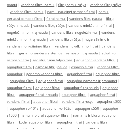
namui
|
vandens filtrai namui
|
filtrų namui rūšys
|
vandens filtrų rūšys
|
vandens filtrai namui
|
namui naudingi osmoso filtrai
|
namui
geriausi osmoso filtrai
|
filtrai namui
|
vandens filtrų nauda
|
filtrų
rūšys ir nauda
|
vandens filtrų rūšys
|
vandens minkštinimo filtrai
|
nugeležinimo filtrų nauda
|
vandens filtrai nugeležinimui
|
vandens
minkštinimo filtrų nauda
|
vandens filtrų rūšys
|
nugeležinimo ir
vandens monkštinimo filtrai
|
vandens nukalkinimo filtrai
|
vandens
filtrai
|
geriamo vandens sistemos
|
osmoso filtrų nauda
|
atbulinio
osmoso filtrai
|
seo straipsniu talpinimas
|
aquaphor vandens filtrai
|
aquaphor filtrai
|
osmoso filtrų nauda
|
osmoso filtrai
|
vandens filtrai
aquaphor
|
geriamo vandens filtrai
|
aquaphor filtrai
|
aquaphor filtrai
|
aquaphor filtrai
|
aquaphor filtrai
|
aquaphor namams ir pramonei
|
aquaphor filtrai
|
aquaphor filtrai
|
aquaphor filtrų nauda
|
aquaphor
filtrai
|
aquapgor filtrai ir nauda
|
aquaphor filtrai
|
aquaphor filtrai
|
vandens filtrai
|
aquaphor filtrai
|
vandens filtru rusys
|
aquaphor s800
|
aquaphor ro-101s
|
aquaphor ro-102s
|
aquapgor s550
|
aquaphor
s1000
|
namui ir biurui aquaphor filtrai
|
namams ir biurui aquaphor
filtrai
|
kodel aquaphor filtrai
|
aquaphor filtrai
|
vandens filtrai
|