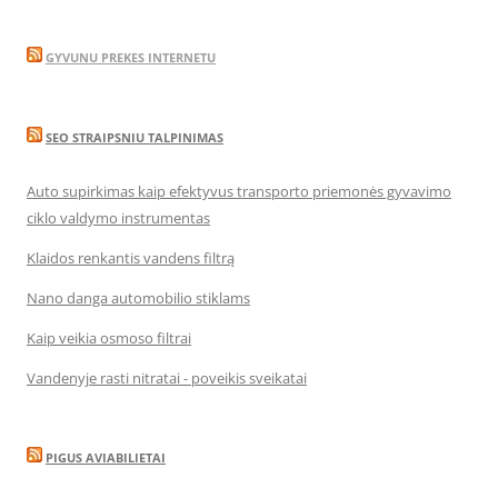
GYVUNU PREKES INTERNETU
SEO STRAIPSNIU TALPINIMAS
Auto supirkimas kaip efektyvus transporto priemonės gyvavimo
ciklo valdymo instrumentas
Klaidos renkantis vandens filtrą
Nano danga automobilio stiklams
Kaip veikia osmoso filtrai
Vandenyje rasti nitratai - poveikis sveikatai
PIGUS AVIABILIETAI