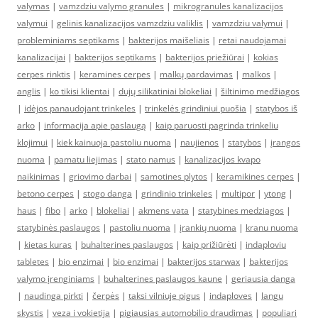
valymas
|
vamzdziu valymo granules
|
mikrogranules kanalizacijos
valymui
|
gelinis kanalizacijos vamzdziu valiklis
|
vamzdziu valymui
|
probleminiams septikams
|
bakterijos maišeliais
|
retai naudojamai
kanalizacijai
|
bakterijos septikams
|
bakterijos priežiūrai
|
kokias
cerpes rinktis
|
keramines cerpes
|
malkų pardavimas
|
malkos
|
anglis
|
ko tikisi klientai
|
dujų silikatiniai blokeliai
|
šiltinimo medžiagos
|
idėjos panaudojant trinkeles
|
trinkelės grindiniui puošia
|
statybos iš
arko
|
informacija apie paslaugą
|
kaip paruosti pagrinda trinkeliu
klojimui
|
kiek kainuoja pastoliu nuoma
|
naujienos
|
statybos
|
įrangos
nuoma
|
pamatu liejimas
|
stato namus
|
kanalizacijos kvapo
naikinimas
|
griovimo darbai
|
samotines plytos
|
keramikines cerpes
|
betono cerpes
|
stogo danga
|
grindinio trinkeles
|
multipor
|
ytong
|
haus
|
fibo
|
arko
|
blokeliai
|
akmens vata
|
statybines medziagos
|
statybinės paslaugos
|
pastoliu nuoma
|
įrankių nuoma
|
kranu nuoma
|
kietas kuras
|
buhalterines paslaugos
|
kaip prižiūrėti
|
indaploviu
tabletes
|
bio enzimai
|
bio enzimai
|
bakterijos starwax
|
bakterijos
valymo įrenginiams
|
buhalterines paslaugos kaune
|
geriausia danga
|
naudinga pirkti
|
čerpės
|
taksi vilniuje pigus
|
indaploves
|
langu
skystis
|
veza i vokietija
|
pigiausias automobilio draudimas
|
populiari