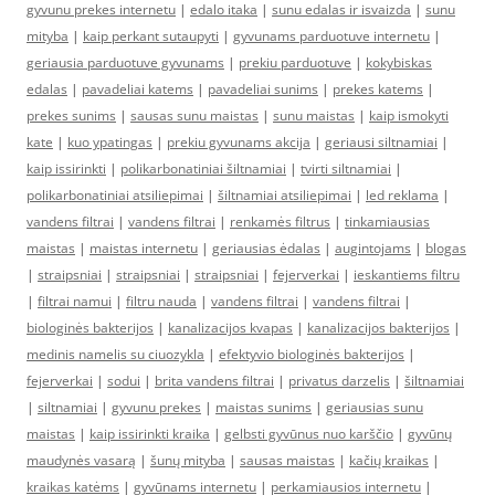
gyvunu prekes internetu
|
edalo itaka
|
sunu edalas ir isvaizda
|
sunu
mityba
|
kaip perkant sutaupyti
|
gyvunams parduotuve internetu
|
geriausia parduotuve gyvunams
|
prekiu parduotuve
|
kokybiskas
edalas
|
pavadeliai katems
|
pavadeliai sunims
|
prekes katems
|
prekes sunims
|
sausas sunu maistas
|
sunu maistas
|
kaip ismokyti
kate
|
kuo ypatingas
|
prekiu gyvunams akcija
|
geriausi siltnamiai
|
kaip issirinkti
|
polikarbonatiniai šiltnamiai
|
tvirti siltnamiai
|
polikarbonatiniai atsiliepimai
|
šiltnamiai atsiliepimai
|
led reklama
|
vandens filtrai
|
vandens filtrai
|
renkamės filtrus
|
tinkamiausias
maistas
|
maistas internetu
|
geriausias ėdalas
|
augintojams
|
blogas
|
straipsniai
|
straipsniai
|
straipsniai
|
fejerverkai
|
ieskantiems filtru
|
filtrai namui
|
filtru nauda
|
vandens filtrai
|
vandens filtrai
|
biologinės bakterijos
|
kanalizacijos kvapas
|
kanalizacijos bakterijos
|
medinis namelis su ciuozykla
|
efektyvio biologinės bakterijos
|
fejerverkai
|
sodui
|
brita vandens filtrai
|
privatus darzelis
|
šiltnamiai
|
siltnamiai
|
gyvunu prekes
|
maistas sunims
|
geriausias sunu
maistas
|
kaip issirinkti kraika
|
gelbsti gyvūnus nuo karščio
|
gyvūnų
maudynės vasarą
|
šunų mityba
|
sausas maistas
|
kačių kraikas
|
kraikas katėms
|
gyvūnams internetu
|
perkamiausios internetu
|