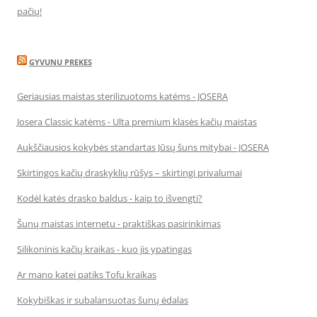
pačių!
GYVUNU PREKES
Geriausias maistas sterilizuotoms katėms - JOSERA
Josera Classic katėms - Ulta premium klasės kačių maistas
Aukščiausios kokybės standartas Jūsų šuns mitybai - JOSERA
Skirtingos kačių draskyklių rūšys – skirtingi privalumai
Kodėl katės drasko baldus - kaip to išvengti?
Šunų maistas internetu - praktiškas pasirinkimas
Silikoninis kačių kraikas - kuo jis ypatingas
Ar mano katei patiks Tofu kraikas
Kokybiškas ir subalansuotas šunų ėdalas