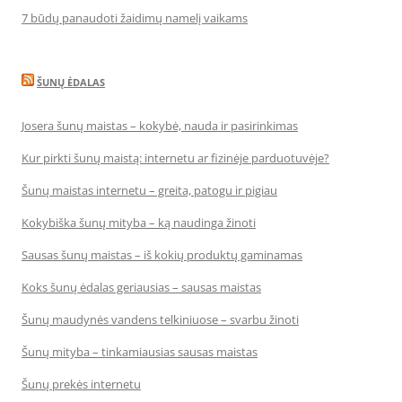
7 būdų panaudoti žaidimų namelį vaikams
ŠUNŲ ĖDALAS
Josera šunų maistas – kokybė, nauda ir pasirinkimas
Kur pirkti šunų maistą: internetu ar fizinėje parduotuvėje?
Šunų maistas internetu – greita, patogu ir pigiau
Kokybiška šunų mityba – ką naudinga žinoti
Sausas šunų maistas – iš kokių produktų gaminamas
Koks šunų ėdalas geriausias – sausas maistas
Šunų maudynės vandens telkiniuose – svarbu žinoti
Šunų mityba – tinkamiausias sausas maistas
Šunų prekės internetu