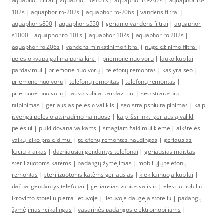
aquaphor filtrai
|
aquaphor ro-101s
|
aquaphor ro-202s
|
aquaphor ro-
102s
|
aquaphor ro-202s
|
aquaphor ro-206s
|
vandens filtrai
|
aquaphor s800
|
aquaphor s550
|
geriamo vandens filtrai
|
aquaphor
s1000
|
aquaphor ro 101s
|
aquaphor 102s
|
aquaphor ro 202s
|
aquaphor ro 206s
|
vandens minkstinimo filtrai
|
nugeležinimo filtrai
|
pelesio kvapa galima panaikinti
|
priemone nuo voru
|
lauko kubilai
pardavimui
|
priemonė nuo vorų
|
telefonų remontas
|
kas yra seo
|
priemone nuo voru
|
telefonų remontas
|
telefonų remontas
|
priemonė nuo vorų
|
lauko kubilai pardavimui
|
seo straipsniu
talpinimas
|
geriausias pelėsio valiklis
|
seo straipsniu talpinimas
|
kaip
isvengti pelesio atsiradimo namuose
|
kaip išsirinkti geriausią valiklį
pelėsiui
|
puiki dovana vaikams
|
smagiam žaidimui kieme
|
aikštelės
vaikų laiko praleidimui
|
telefonų remontas naudingas
|
geriausias
kaciu kraikas
|
dazniausiai gendantys telefonai
|
geriausias maistas
sterilizuotoms katėms
|
padangų žymėjimas
|
mobiliųjų telefonų
remontas
|
sterilizuotoms katėms geriausias
|
kiek kainuoja kubilai
|
dažnai gendantys telefonai
|
geriausias vonios valiklis
|
elektromobiliu
ikrovimo stoteliu pletra lietuvoje
|
lietuvoje daugeja stoteliu
|
padangų
žymėjimas reikalingas
|
vasarinės padangos elektromobiliams
|