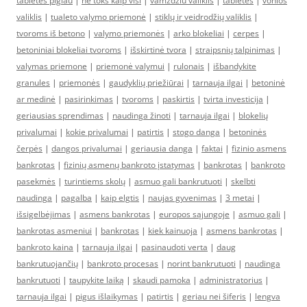
tabletes pigiau
|
ne toks kaip visi
|
vamzdziu valiklis
|
tabletes
|
vonios
valiklis
|
tualeto valymo priemonė
|
stiklų ir veidrodžių valiklis
|
tvoroms iš betono
|
valymo priemonės
|
arko blokeliai
|
cerpes
|
betoniniai blokeliai tvoroms
|
išskirtinė tvora
|
straipsnių talpinimas
|
valymas priemone
|
priemonė valymui
|
rulonais
|
išbandykite
granules
|
priemonės
|
gaudyklių priežiūrai
|
tarnauja ilgai
|
betoninė
ar medinė
|
pasirinkimas
|
tvoroms
|
paskirtis
|
tvirta investicija
|
geriausias sprendimas
|
naudinga žinoti
|
tarnauja ilgai
|
blokelių
privalumai
|
kokie privalumai
|
patirtis
|
stogo danga
|
betoninės
čerpės
|
dangos privalumai
|
geriausia danga
|
faktai
|
fizinio asmens
bankrotas
|
fizinių asmenų bankroto įstatymas
|
bankrotas
|
bankroto
pasekmės
|
turintiems skolų
|
asmuo gali bankrutuoti
|
skelbti
naudinga
|
pagalba
|
kaip elgtis
|
naujas gyvenimas
|
3 metai
|
išsigelbėjimas
|
asmens bankrotas
|
europos sąjungoje
|
asmuo gali
|
bankrotas asmeniui
|
bankrotas
|
kiek kainuoja
|
asmens bankrotas
|
bankroto kaina
|
tarnauja ilgai
|
pasinaudoti verta
|
daug
bankrutuojančių
|
bankroto procesas
|
norint bankrutuoti
|
naudinga
bankrutuoti
|
taupykite laiką
|
skaudi pamoka
|
administratorius
|
tarnauja ilgai
|
pigus išlaikymas
|
patirtis
|
geriau nei šiferis
|
lengva