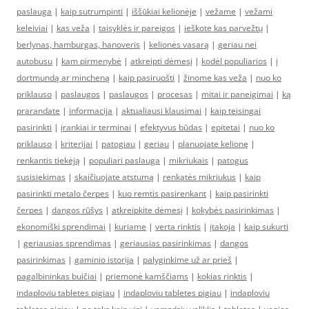
paslauga
|
kaip sutrumpinti
|
iššūkiai kelionėje
|
vežame
|
vežami
keleiviai
|
kas veža
|
taisyklės ir pareigos
|
ieškote kas parvežtų
|
berlynas, hamburgas, hanoveris
|
kelionės vasarą
|
geriau nei
autobusu
|
kam pirmenybė
|
atkreipti dėmesį
|
kodėl populiarios
|
į
dortmundą ar mincheną
|
kaip pasiruošti
|
žinome kas veža
|
nuo ko
priklauso
|
paslaugos
|
paslaugos
|
procesas
|
mitai ir paneigimai
|
ką
prarandate
|
informacija
|
aktualiausi klausimai
|
kaip teisingai
pasirinkti
|
įrankiai ir terminai
|
efektyvus būdas
|
epitetai
|
nuo ko
priklauso
|
kriterijai
|
patogiau
|
geriau
|
planuojate kelionę
|
renkantis tiekėją
|
populiari paslauga
|
mikriukais
|
patogus
susisiekimas
|
skaičiuojate atstumą
|
renkatės mikriukus
|
kaip
pasirinkti metalo čerpes
|
kuo remtis pasirenkant
|
kaip pasirinkti
čerpes
|
dangos rūšys
|
atkreipkite dėmesį
|
kokybės pasirinkimas
|
ekonomiški sprendimai
|
kuriame
|
verta rinktis
|
įtakoja
|
kaip sukurti
|
geriausias sprendimas
|
geriausias pasirinkimas
|
dangos
pasirinkimas
|
gaminio istorija
|
palyginkime už ar prieš
|
pagalbininkas buičiai
|
priemonė kamščiams
|
kokias rinktis
|
indaploviu tabletes pigiau
|
indaploviu tabletes pigiau
|
indaploviu