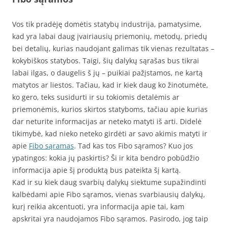
Vos tik pradėję domėtis statybų industrija, pamatysime,
kad yra labai daug įvairiausių priemonių, metodų, priedų
bei detalių, kurias naudojant galimas tik vienas rezultatas –
kokybiškos statybos. Taigi, šių dalykų sąrašas bus tikrai
labai ilgas, o daugelis š jų – puikiai pažįstamos, ne kartą
matytos ar liestos. Tačiau, kad ir kiek daug ko žinotumėte,
ko gero, teks susidurti ir su tokiomis detalėmis ar
priemonėmis, kurios skirtos statyboms, tačiau apie kurias
dar neturite informacijas ar neteko matyti iš arti. Didelė
tikimybė, kad nieko neteko girdėti ar savo akimis matyti ir
apie
Fibo sąramas
. Tad kas tos Fibo sąramos? Kuo jos
ypatingos: kokia jų paskirtis? Ši ir kita bendro pobūdžio
informacija apie šį produktą bus pateikta šį kartą.
Kad ir su kiek daug svarbių dalykų siektume supažindinti
kalbėdami apie Fibo sąramos, vienas svarbiausių dalykų,
kurį reikia akcentuoti, yra informacija apie tai, kam
apskritai yra naudojamos Fibo sąramos. Pasirodo, jog taip