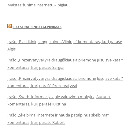
Maistas šunims internetu – pigiau
SEO STRAIPSNIU TALPINIMAS
Įrašo „Plastikinių langų kainos Vilniuje“ komentaras, kurį parašė
Algis
Įrašo „Prezervatyvai yra draugiškiausia priemonė Jūsų sveikatai“
komentaras, kurį parašė Sargiai
Įrašo „Prezervatyvai yra draugiškiausia priemonė Jūsų sveikatai“
komentaras, kurį parašė Prezervatyvai
Įrašo „Svarbi informacija apie vairavimo mokyklą Auruda“
komentaras, kurį parašė Kristina
Įrašo „Skelbimai internete ir nauda patalpinus skelbimą“
komentaras, kurį parašė Robert