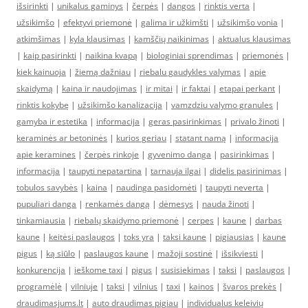
išsirinkti
|
unikalus gaminys
|
čerpės
|
dangos
|
rinktis verta
|
užsikimšo
|
efektyvi priemonė
|
galima ir užkimšti
|
užsikimšo vonia
|
atkimšimas
|
kyla klausimas
|
kamščių naikinimas
|
aktualus klausimas
|
kaip pasirinkti
|
naikina kvapą
|
biologiniai sprendimas
|
priemonės
|
kiek kainuoja
|
žiemą dažniau
|
riebalu gaudykles valymas
|
apie
skaidymą
|
kaina ir naudojimas
|
ir mitai
|
ir faktai
|
etapai perkant
|
rinktis kokybę
|
užsikimšo kanalizacija
|
vamzdziu valymo granules
|
gamyba ir estetika
|
informacija
|
geras pasirinkimas
|
privalo žinoti
|
keraminės ar betoninės
|
kurios geriau
|
statant namą
|
informacija
apie keramines
|
čerpės rinkoje
|
gyvenimo danga
|
pasirinkimas
|
informacija
|
taupyti nepatartina
|
tarnauja ilgai
|
didelis pasirinimas
|
tobulos savybės
|
kaina
|
naudinga pasidomėti
|
taupyti neverta
|
pupuliari danga
|
renkamės dangą
|
dėmesys
|
nauda žinoti
|
tinkamiausia
|
riebalų skaidymo priemonė
|
cerpes
|
kaune
|
darbas
kaune
|
keitėsi paslaugos
|
toks yra
|
taksi kaune
|
pigiausias
|
kaune
pigus
|
ką siūlo
|
paslaugos kaune
|
mažoji sostinė
|
išsikviesti
|
konkurencija
|
ieškome taxi
|
pigus
|
susisiekimas
|
taksi
|
paslaugos
|
programėlė
|
vilniuje
|
taksi
|
vilnius
|
taxi
|
kainos
|
švaros prekės
|
draudimasjums.lt
|
auto draudimas pigiau
|
individualus keleivių