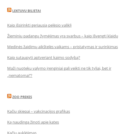
LEKTUVU BILIETAI
Kaip išsirinkti geriausią pelėsio valiklį
Žieminių padangų žymėjimas yra svarbus – kaip išvengti klaidų
Medinės žaidimų aikštelės vaikams – pristatymas ir surinkimas
Kaip sutaupyti aptveriant kaimo sodybą?
Maži nuotekų valymo įrenginiai gali veikti ne tik tyliai, bet ir
„nematomai‘‘?
ZOO PREKES
Kačių skiepai – vakcinacijos grafikas
Ką naudinga žinoti apie kates
Kačių auklėjimas