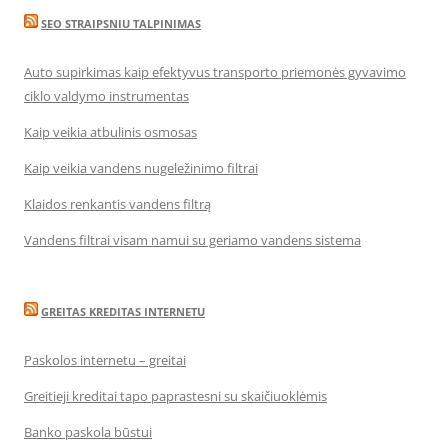
SEO STRAIPSNIU TALPINIMAS
Auto supirkimas kaip efektyvus transporto priemonės gyvavimo
ciklo valdymo instrumentas
Kaip veikia atbulinis osmosas
Kaip veikia vandens nugeležinimo filtrai
Klaidos renkantis vandens filtrą
Vandens filtrai visam namui su geriamo vandens sistema
GREITAS KREDITAS INTERNETU
Paskolos internetu – greitai
Greitieji kreditai tapo paprastesni su skaičiuoklėmis
Banko paskola būstui