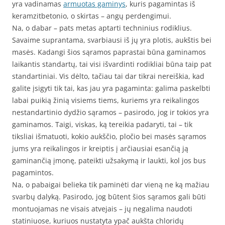
yra vadinamas
armuotas gaminys
, kuris pagamintas iš
keramzitbetonio, o skirtas – angų perdengimui.
Na, o dabar – pats metas aptarti techninius rodiklius.
Savaime suprantama, svarbiausi iš jų yra plotis, aukštis bei
masės. Kadangi šios sąramos paprastai būna gaminamos
laikantis standartų, tai visi išvardinti rodikliai būna taip pat
standartiniai. Vis dėlto, tačiau tai dar tikrai nereiškia, kad
galite įsigyti tik tai, kas jau yra pagaminta: galima paskelbti
labai puikią žinią visiems tiems, kuriems yra reikalingos
nestandartinio dydžio sąramos – pasirodo, jog ir tokios yra
gaminamos. Taigi, viskas, ką tereikia padaryti, tai – tik
tiksliai išmatuoti, kokio aukščio, pločio bei masės sąramos
jums yra reikalingos ir kreiptis į arčiausiai esančią ją
gaminančią įmonę, pateikti užsakymą ir laukti, kol jos bus
pagamintos.
Na, o pabaigai belieka tik paminėti dar vieną ne ką mažiau
svarbų dalyką. Pasirodo, jog būtent šios sąramos gali būti
montuojamas ne visais atvejais – jų negalima naudoti
statiniuose, kuriuos nustatyta ypač aukšta chloridų