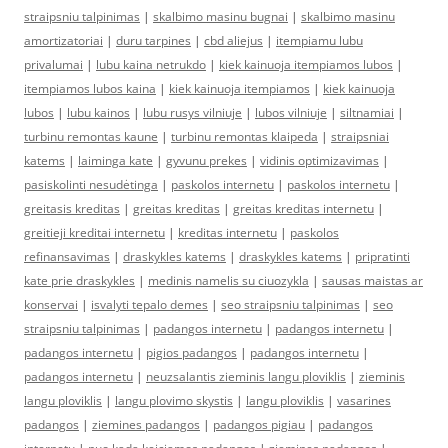
straipsniu talpinimas
|
skalbimo masinu bugnai
|
skalbimo masinu
amortizatoriai
|
duru tarpines
|
cbd aliejus
|
itempiamu lubu
privalumai
|
lubu kaina netrukdo
|
kiek kainuoja itempiamos lubos
|
itempiamos lubos kaina
|
kiek kainuoja itempiamos
|
kiek kainuoja
lubos
|
lubu kainos
|
lubu rusys vilniuje
|
lubos vilniuje
|
siltnamiai
|
turbinu remontas kaune
|
turbinu remontas klaipeda
|
straipsniai
katems
|
laiminga kate
|
gyvunu prekes
|
vidinis optimizavimas
|
pasiskolinti nesudėtinga
|
paskolos internetu
|
paskolos internetu
|
greitasis kreditas
|
greitas kreditas
|
greitas kreditas internetu
|
greitieji kreditai internetu
|
kreditas internetu
|
paskolos
refinansavimas
|
draskykles katems
|
draskykles katems
|
pripratinti
kate prie draskykles
|
medinis namelis su ciuozykla
|
sausas maistas ar
konservai
|
isvalyti tepalo demes
|
seo straipsniu talpinimas
|
seo
straipsniu talpinimas
|
padangos internetu
|
padangos internetu
|
padangos internetu
|
pigios padangos
|
padangos internetu
|
padangos internetu
|
neuzsalantis zieminis langu ploviklis
|
zieminis
langu ploviklis
|
langu plovimo skystis
|
langu ploviklis
|
vasarines
padangos
|
ziemines padangos
|
padangos pigiau
|
padangos