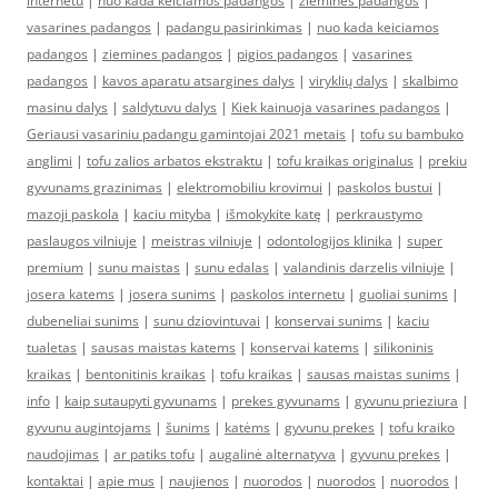
internetu
|
nuo kada keiciamos padangos
|
ziemines padangos
|
vasarines padangos
|
padangu pasirinkimas
|
nuo kada keiciamos
padangos
|
ziemines padangos
|
pigios padangos
|
vasarines
padangos
|
kavos aparatu atsargines dalys
|
viryklių dalys
|
skalbimo
masinu dalys
|
saldytuvu dalys
|
Kiek kainuoja vasarines padangos
|
Geriausi vasariniu padangu gamintojai 2021 metais
|
tofu su bambuko
anglimi
|
tofu zalios arbatos ekstraktu
|
tofu kraikas originalus
|
prekiu
gyvunams grazinimas
|
elektromobiliu krovimui
|
paskolos bustui
|
mazoji paskola
|
kaciu mityba
|
išmokykite katę
|
perkraustymo
paslaugos vilniuje
|
meistras vilniuje
|
odontologijos klinika
|
super
premium
|
sunu maistas
|
sunu edalas
|
valandinis darzelis vilniuje
|
josera katems
|
josera sunims
|
paskolos internetu
|
guoliai sunims
|
dubeneliai sunims
|
sunu dziovintuvai
|
konservai sunims
|
kaciu
tualetas
|
sausas maistas katems
|
konservai katems
|
silikoninis
kraikas
|
bentonitinis kraikas
|
tofu kraikas
|
sausas maistas sunims
|
info
|
kaip sutaupyti gyvunams
|
prekes gyvunams
|
gyvunu prieziura
|
gyvunu augintojams
|
šunims
|
katėms
|
gyvunu prekes
|
tofu kraiko
naudojimas
|
ar patiks tofu
|
augalinė alternatyva
|
gyvunu prekes
|
kontaktai
|
apie mus
|
naujienos
|
nuorodos
|
nuorodos
|
nuorodos
|