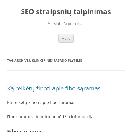
Skip
to
SEO straipsnių talpinimas
content
Verslui – 3xpozicija.lt
Menu
TAG ARCHIVES:
KLINKERINĖS FASADO PLYTELĖS
Ką reikėtų žinoti apie fibo sąramas
Ką reikėtų žinoti apie fibo sąramas
Fibo sąramos: bendro pobūdžio informacija
Fibo sąramos