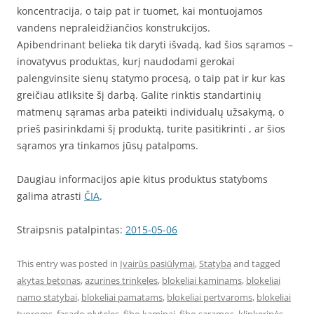
koncentracija, o taip pat ir tuomet, kai montuojamos
vandens nepraleidžiančios konstrukcijos.
Apibendrinant belieka tik daryti išvadą, kad šios sąramos –
inovatyvus produktas, kurį naudodami gerokai
palengvinsite sienų statymo procesą, o taip pat ir kur kas
greičiau atliksite šį darbą. Galite rinktis standartinių
matmenų sąramas arba pateikti individualų užsakymą, o
prieš pasirinkdami šį produktą, turite pasitikrinti , ar šios
sąramos yra tinkamos jūsų patalpoms.
Daugiau informacijos apie kitus produktus statyboms
galima atrasti
ČIA
.
Straipsnis patalpintas:
2015-05-06
This entry was posted in
Įvairūs pasiūlymai
,
Statyba
and tagged
akytas betonas
,
azurines trinkeles
,
blokeliai kaminams
,
blokeliai
namo statybai
,
blokeliai pamatams
,
blokeliai pertvaroms
,
blokeliai