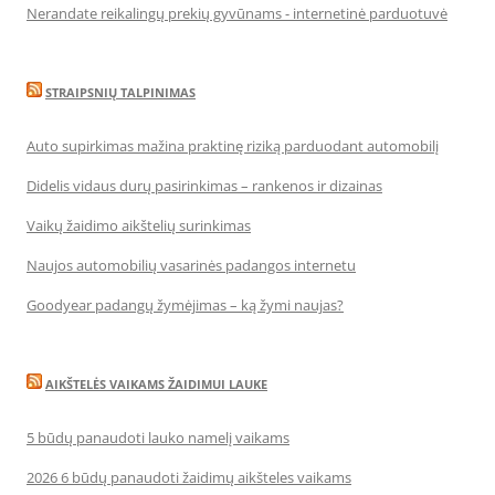
Nerandate reikalingų prekių gyvūnams - internetinė parduotuvė
STRAIPSNIŲ TALPINIMAS
Auto supirkimas mažina praktinę riziką parduodant automobilį
Didelis vidaus durų pasirinkimas – rankenos ir dizainas
Vaikų žaidimo aikštelių surinkimas
Naujos automobilių vasarinės padangos internetu
Goodyear padangų žymėjimas – ką žymi naujas?
AIKŠTELĖS VAIKAMS ŽAIDIMUI LAUKE
5 būdų panaudoti lauko namelį vaikams
2026 6 būdų panaudoti žaidimų aikšteles vaikams