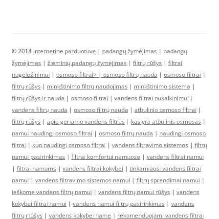
© 2014
internetine parduotuve
|
padangų žymėjimas
|
padangų
žymėjimas
|
žieminių padangų žymėjimas
|
filtrų rūšys
|
filtrai
nugeležinimui
|
osmoso filtrai> |
osmoso filtrų nauda
|
osmoso filtrai
|
filtrų rūšys
|
minkštinimo filtrų naudojimas
|
minkštinimo sistema
|
filtrų rūšys ir nauda
|
osmoso filtrai
|
vandens filtrai nukalkinimui
|
vandens filtrų nauda
|
osmoso filtrų nauda
|
atbulinio osmoso filtrai
|
filtrų rūšys
|
apie geriamo vandens filtrus
|
kas yra atbulinis osmosas
|
namui naudingi osmoso filtrai
|
osmoso filtrų nauda
|
naudingi osmoso
filtrai
|
kuo naudingi osmoso filtrai
|
vandens filtravimo sistemos
|
filtrų
namui pasirinkimas
|
filtrai komfortui namuose
|
vandens filtrai namui
|
filtrai namams
|
vandens filtrai kokybei
|
tinkamiausi vandens filtrai
namui
|
vandens filtravimo sistemos namui
|
filtrų sprendimai namui
|
ieškome vandens filtrų namui
|
vandens filtrų namui rūšys
|
vandens
kokybei filtrai namui
|
vandens namui filtrų pasirinkimas
|
vandens
filtrų rtūšys
|
vandens kokybei name
|
rekomenduojami vandens filtrai