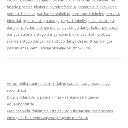
tvoroms
,
fasado plyteles
,
fibo kaminai
,
fibo saramos
,
klinkerinės
fasado plytelės
,
klinkerio plyteles fasadui
,
pamatiniai blokai kaina
,
pamatu blokeliai
,
parduoda blokelius
,
parduoda trinkeles
,
pertvaru
blokeliai
,
pigiausia stogo danga
,
pigios trinkeles
,
plienines stogu
dangos
,
prilydoma stogo danga
,
pvc stogo danga kaina
,
pvc stogo
dangos
,
rulonine stogo danga
,
sienu blokeliai
,
silikatine plyta
,
skardine stogo danga kaina
,
stogo danga classic
,
stogo dangos
pasirinkimas
,
ventiliaciniai blokeliai
on
2015/05/06
.
Automobilių supirkimas ir socialinė nauda – saugumas, lengvi
sprendimai
Didelis vidaus durų pasirinkimas – rankenos ir dizainas
Aquaphor filtrai
Medinės vaikų žaidimo aikštelės – populiariausias pasirinkimas
Biologinės bakterijos valymo įrenginių priežiūrai