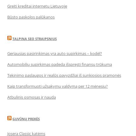
Greiti kreditai internetu Lietuvoje
Būsto paskolos palūkanos
TALPINA SEO STRAIPSNIUS
Geriausias pasirinkimas yra auto supirkimas – kodėl?
Automobilių supirkimas padeda išspręsti finansų trūkumą
Tekinimo paslaugos ir realūs pavyzdžiai iš sunkiosios pramonės
Kaip transformuoti užsakymų valdymą per 12 mėnesių?
Atbulinis osmosas ir nauda
GUVŪNŲ PREKĖS
Josera Classic katėms