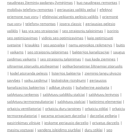
naudingas žieminių padangų žymėjimas
|
kuo naudingas remontas
|
mobiliųjų telefonų remontas
|
geriausias valiklis peliui
|
efektyvi
priemone nuo voru
|
efektyviai veikiantis pelėsio valiklis
|
priemonė
nuo vorų
|
telefonų remontas
|
josera classic
|
geriausias pelesio
valiklis
|
kas yra seo straipsniai
|
seo straipsniu talpinimas
|
isorinis
seo optimizavimas
|
vidinis seo optimizavimas
|
kaip optimizuoti
svetaine
|
kriaukles
|
seo apzvalga
|
namu apyvokos reikmenys
|
buitis
|
vaikams
|
seo straipsniu talpinimas
|
bakterijos kanalizacijai
|
saugus
zaidimas vaikams
|
seo straipsniu talpinimas
|
nuo kada ziemines
|
siltnamiai stipruolis atsiliepimai
|
polikarbonatiniai šiltnamiai stipruolis
|
kodel atsiranda pelesis
|
listerijos bakterija
|
zieminio langu skyscio
savybes
|
vaiku zaidimui
|
bioloģiskie risinājumi
|
geriausios
kanalizacijos bakterijos
|
adblue skystis
|
buhalterine apskaita
|
saldytuvu rankenos
|
saldytuvu saldikliu stalciai
|
saldytuvu lentynos
|
saldytuvu termoreguliatoriai
|
saldytuvu stalciai
|
kaitinimo elementai
|
orkaiciu ventiliatoriai
|
orkaiciu duru tarpines
|
orkaiciu stiklai
|
orkaiciu
termoreguliatoriai
|
parama privaciam darzeliui
|
darzeliai gelbeja
|
pasirinkimas vilniuje
|
ieskome geriausio darzelio
|
privatus darzelis
|
masinu voztuvai
|
vandens isleidimo siurbliai
|
duru stiklai
|
seo