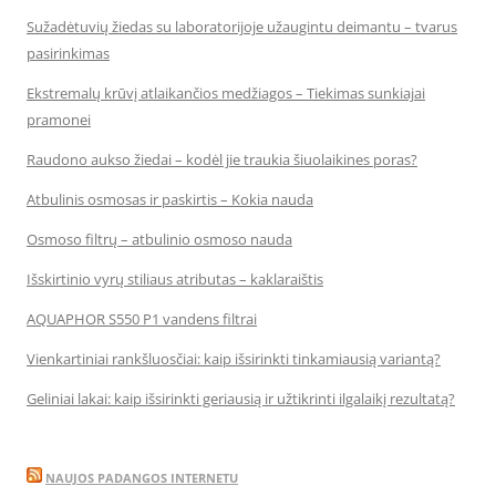
Sužadėtuvių žiedas su laboratorijoje užaugintu deimantu – tvarus
pasirinkimas
Ekstremalų krūvį atlaikančios medžiagos – Tiekimas sunkiajai
pramonei
Raudono aukso žiedai – kodėl jie traukia šiuolaikines poras?
Atbulinis osmosas ir paskirtis – Kokia nauda
Osmoso filtrų – atbulinio osmoso nauda
Išskirtinio vyrų stiliaus atributas – kaklaraištis
AQUAPHOR S550 P1 vandens filtrai
Vienkartiniai rankšluosčiai: kaip išsirinkti tinkamiausią variantą?
Geliniai lakai: kaip išsirinkti geriausią ir užtikrinti ilgalaikį rezultatą?
NAUJOS PADANGOS INTERNETU