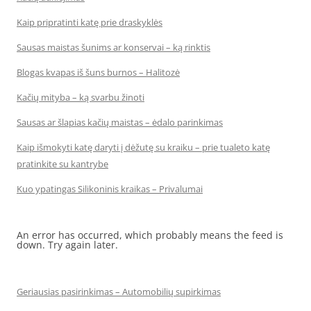
Kaip pripratinti katę prie draskyklės
Sausas maistas šunims ar konservai – ką rinktis
Blogas kvapas iš šuns burnos – Halitozė
Kačių mityba – ką svarbu žinoti
Sausas ar šlapias kačių maistas – ėdalo parinkimas
Kaip išmokyti katę daryti į dėžutę su kraiku – prie tualeto katę
pratinkite su kantrybe
Kuo ypatingas Silikoninis kraikas – Privalumai
An error has occurred, which probably means the feed is
down. Try again later.
Geriausias pasirinkimas – Automobilių supirkimas