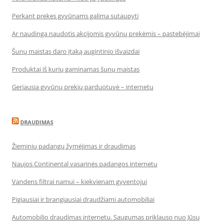
Perkant prekes gyvūnams galima sutaupyti
Ar naudinga naudotis akcijomis gyvūnų prekėmis – pastebėjimai
Šunų maistas daro įtaką augintinio išvaizdai
Produktai iš kurių gaminamas šunų maistas
Geriausia gyvūnų prekių parduotuvė – internetu
DRAUDIMAS
Žieminių padangų žymėjimas ir draudimas
Naujos Continental vasarinės padangos internetu
Vandens filtrai namui – kiekvienam gyventojui
Pigiausiai ir brangiausiai draudžiami automobiliai
Automobilio draudimas internetu. Saugumas priklauso nuo Jūsų