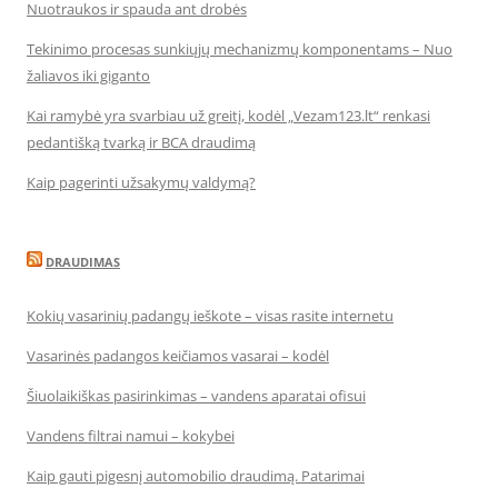
Nuotraukos ir spauda ant drobės
Tekinimo procesas sunkiųjų mechanizmų komponentams – Nuo
žaliavos iki giganto
Kai ramybė yra svarbiau už greitį, kodėl „Vezam123.lt“ renkasi
pedantišką tvarką ir BCA draudimą
Kaip pagerinti užsakymų valdymą?
DRAUDIMAS
Kokių vasarinių padangų ieškote – visas rasite internetu
Vasarinės padangos keičiamos vasarai – kodėl
Šiuolaikiškas pasirinkimas – vandens aparatai ofisui
Vandens filtrai namui – kokybei
Kaip gauti pigesnį automobilio draudimą. Patarimai