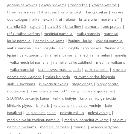
geriausias kraikas
|
akcija prekems
|
zooprekės
|
kraikas katems
|
tinkamas kraikas
|
filtru rusys
|
kaip ismokyti
|
kačių kraikas
|
kas yra
odontologas
|
brita maxtra filtrai
|
aluna
|
brita aluna
|
marella 2,4
|
marella 3,5
|
style 2,4
|
style 3,6
|
brita flow
|
elemaris
|
zoo prekes
|
tofu kraikas katėms
|
mediniai nameliai
|
vaikų namelis
|
nameliai
|
lauko nameliai
|
nameliai vaikams
|
žaidimui lauke
|
vaikiski nameliai
|
vaiku nameliai
|
su ciuozykla
|
su čiuožykla
|
zoo prekes
|
Vienadieniai
lęšiai
|
vaiku zaidimui
|
nameliai vaikams
|
mediniai nameliai
|
namelis
|
vaiku mediniai nameliai
|
nameliai vaiku zaidimui
|
mediniai vaikams
|
vaiku nameliai
|
siukliu isvezimas klaipeda
|
vaiku nameliai
|
kroviniu
pervezimas klaipeda
|
tralas klaipeda
|
griovimo darbai klaipeda
|
siukliu isvezimas
|
klinkerio trinkeles
|
stogo danga
|
biopreparatai
nuotekoms
|
priemone starwax 637
|
irenginiu bakterijos kaina
|
STARWAX bakteriju kaina
|
valiklis buityje
|
kaip isirinkti geriausia
|
klinkerio plytos
|
klinkeris
|
kaip panaikinti pelesi vonioje
|
kaip
isnaikinti
|
kaip naikinti pelesi
|
pelesio valiklis
|
pelesi vonioje
|
mediniai vaiku zaidimu nameliai
|
mediniai nameliai vaikams
|
zaidimu
nameliai vaikams
|
mediniai nameliai
|
toneriai
|
kaseciu pildymas