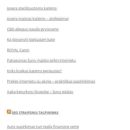
Josera sterilizuotoms katėms
Josera maistas katėms – atsiliepimai
CBD aliejaus nauda gyvūnams
Ką dovanoti įsigijusiam katę
ROYAL Canin
Patogumas šunų maistą pirkti internetu
Koks kraikas katėms geriausias?
Prekės internetu su akcija – praktiškas pasirinkimas
Įtaka keturkojų išvaizdai – šunų ėdalas
SEO STRAIPSNIU TALPINIMAS
Auto supirkimas turi realią finansinę vertę