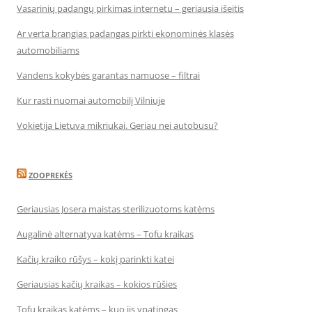
Vasarinių padangų pirkimas internetu – geriausia išeitis
Ar verta brangias padangas pirkti ekonominės klasės
automobiliams
Vandens kokybės garantas namuose – filtrai
Kur rasti nuomai automobilį Vilniuje
Vokietija Lietuva mikriukai. Geriau nei autobusu?
ZOOPREKĖS
Geriausias Josera maistas sterilizuotoms katėms
Augalinė alternatyva katėms – Tofu kraikas
Kačių kraiko rūšys – kokį parinkti katei
Geriausias kačių kraikas – kokios rūšies
Tofu kraikas katėms – kuo jis ypatingas