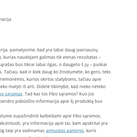
macija
rija, pamatysime, kad yra labai daug įvairiausių
 kurias naudojant galimas tik vienas rezultatas –
ąrašas bus tikrai labai ilgas, o daugelis š jų – puikiai
s. Tačiau, kad ir kiek daug ko žinotumėte, ko gero, teks
priemonėmis, kurios skirtos statyboms, tačiau apie
eko matyti iš arti. Didelė tikimybė, kad nieko neteko
bo sąramas
. Tad kas tos Fibo sąramos? Kuo jos
ita bendro pobūdžio informacija apie šį produktą bus
ektume supažindinti kalbėdami apie Fibo sąramos,
akcentuoti, yra informacija apie tai, kam apskritai yra
jog taip yra vadinamas
armuotas gaminys
, kuris