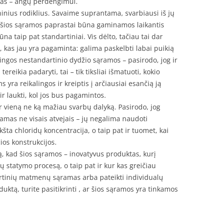
tas – angų perdengimui.
inius rodiklius. Savaime suprantama, svarbiausi iš jų
i šios sąramos paprastai būna gaminamos laikantis
būna taip pat standartiniai. Vis dėlto, tačiau tai dar
 tai, kas jau yra pagaminta: galima paskelbti labai puikią
lingos nestandartinio dydžio sąramos – pasirodo, jog ir
ereikia padaryti, tai – tik tiksliai išmatuoti, kokio
yra reikalingos ir kreiptis į arčiausiai esančią ją
r laukti, kol jos bus pagamintos.
r vieną ne ką mažiau svarbų dalyką. Pasirodo, jog
amas ne visais atvejais – jų negalima naudoti
šta chloridų koncentracija, o taip pat ir tuomet, kai
os konstrukcijos.
ą, kad šios sąramos – inovatyvus produktas, kurį
 statymo procesą, o taip pat ir kur kas greičiau
ndartinių matmenų sąramas arba pateikti individualų
uktą, turite pasitikrinti , ar šios sąramos yra tinkamos