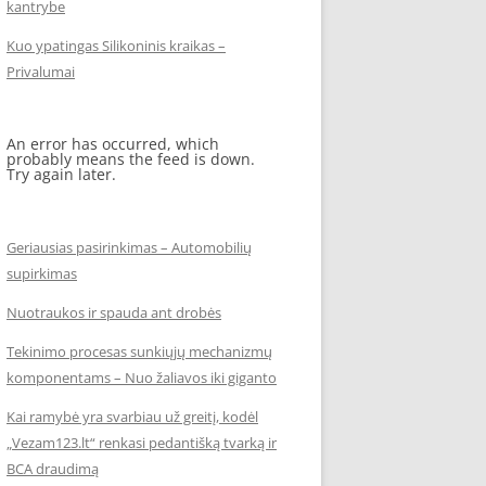
kantrybe
Kuo ypatingas Silikoninis kraikas –
Privalumai
An error has occurred, which
probably means the feed is down.
Try again later.
Geriausias pasirinkimas – Automobilių
supirkimas
Nuotraukos ir spauda ant drobės
Tekinimo procesas sunkiųjų mechanizmų
komponentams – Nuo žaliavos iki giganto
Kai ramybė yra svarbiau už greitį, kodėl
„Vezam123.lt“ renkasi pedantišką tvarką ir
BCA draudimą