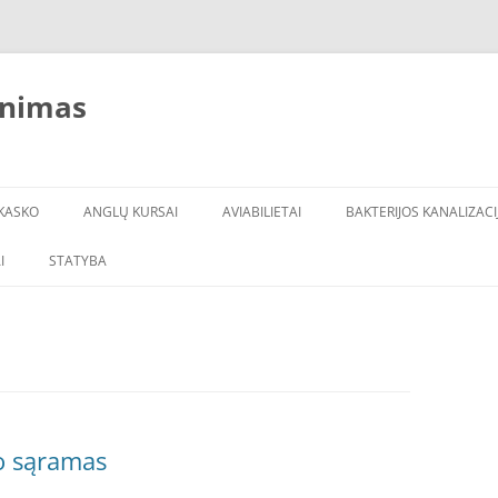
inimas
KASKO
ANGLŲ KURSAI
AVIABILIETAI
BAKTERIJOS KANALIZACI
I
STATYBA
bo sąramas