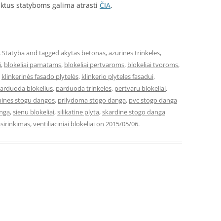
uktus statyboms galima atrasti
ČIA
.
,
Statyba
and tagged
akytas betonas
,
azurines trinkeles
,
i
,
blokeliai pamatams
,
blokeliai pertvaroms
,
blokeliai tvoroms
,
,
klinkerinės fasado plytelės
,
klinkerio plyteles fasadui
,
arduoda blokelius
,
parduoda trinkeles
,
pertvaru blokeliai
,
nines stogu dangos
,
prilydoma stogo danga
,
pvc stogo danga
anga
,
sienu blokeliai
,
silikatine plyta
,
skardine stogo danga
sirinkimas
,
ventiliaciniai blokeliai
on
2015/05/06
.