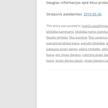
Daugiau informacijos apie kitus prod
Straipsnis patalpintas:
2015-05-06
This entry was posted in
Įvairūs pasiūlymai
blokeliai kaminams
,
blokeliai namo statyba
fasado plyteles
,
fibo kaminai
,
fibo saramos
pamatiniai blokai kaina
,
pamatu blokeliai
,
p
pigiausia stogo danga
,
pigios trinkeles
,
plie
kaina
,
pvc stogo dangos
,
rulonine stogo d
kaina
,
stogo danga classic
,
stogo dangos pa