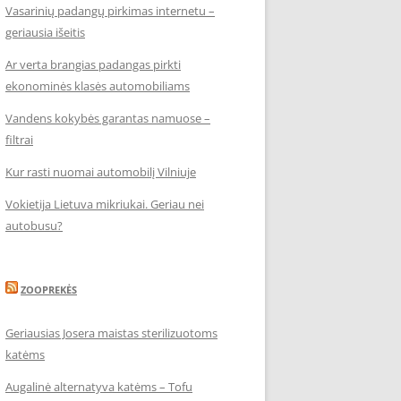
Vasarinių padangų pirkimas internetu –
geriausia išeitis
Ar verta brangias padangas pirkti
ekonominės klasės automobiliams
Vandens kokybės garantas namuose –
filtrai
Kur rasti nuomai automobilį Vilniuje
Vokietija Lietuva mikriukai. Geriau nei
autobusu?
ZOOPREKĖS
Geriausias Josera maistas sterilizuotoms
katėms
Augalinė alternatyva katėms – Tofu