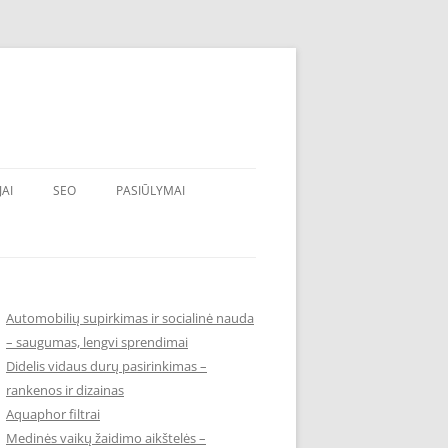
JAI
SEO
PASIŪLYMAI
Automobilių supirkimas ir socialinė nauda
– saugumas, lengvi sprendimai
Didelis vidaus durų pasirinkimas –
rankenos ir dizainas
Aquaphor filtrai
Medinės vaikų žaidimo aikštelės –