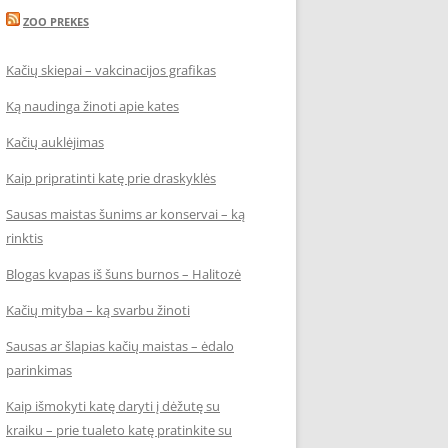
ZOO PREKES
Kačių skiepai – vakcinacijos grafikas
Ką naudinga žinoti apie kates
Kačių auklėjimas
Kaip pripratinti katę prie draskyklės
Sausas maistas šunims ar konservai – ką
rinktis
Blogas kvapas iš šuns burnos – Halitozė
Kačių mityba – ką svarbu žinoti
Sausas ar šlapias kačių maistas – ėdalo
parinkimas
Kaip išmokyti katę daryti į dėžutę su
kraiku – prie tualeto katę pratinkite su