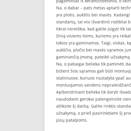
pagamintas iš keramzitbetonio, o skir
Na, o dabar – pats metas aptarti techn
yra plotis, aukštis bei masės. Kadang
standartų, tai visi išvardinti rodikliai 
tikrai nereiškia, kad galite įsigyti tik
žinią visiems tiems, kuriems yra reika
tokios yra gaminamos. Taigi, viskas, ką t
aukščio, pločio bei masės sąramos jums 
gaminančią įmonę, pateikti užsakymą i
Na, o pabaigai belieka tik paminėti da
būtent šios sąramos gali būti montuoj
statiniuose, kuriuos nustatyta ypač auk
montuojamos vandens nepraleidžianči
Apibendrinant belieka tik daryti išvad
naudodami gerokai palengvinsite sienų
atliksite šį darbą. Galite rinktis sta
užsakymą, o prieš pasirinkdami šį prod
jūsų patalpoms.