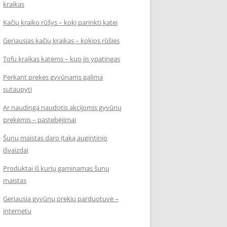
kraikas
Kačių kraiko rūšys – kokį parinkti katei
Geriausias kačių kraikas – kokios rūšies
Tofu kraikas katėms – kuo jis ypatingas
Perkant prekes gyvūnams galima
sutaupyti
Ar naudinga naudotis akcijomis gyvūnų
prekėmis – pastebėjimai
Šunų maistas daro įtaką augintinio
išvaizdai
Produktai iš kurių gaminamas šunų
maistas
Geriausia gyvūnų prekių parduotuvė –
internetu