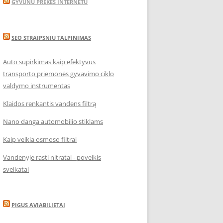
GYVUNU PREKES INTERNETU
SEO STRAIPSNIU TALPINIMAS
Auto supirkimas kaip efektyvus
transporto priemonės gyvavimo ciklo
valdymo instrumentas
Klaidos renkantis vandens filtrą
Nano danga automobilio stiklams
Kaip veikia osmoso filtrai
Vandenyje rasti nitratai - poveikis
sveikatai
PIGUS AVIABILIETAI