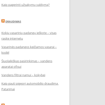
Kaip pagerinti užsakymų valdymą?
DRAUDIMAS
Kokių vasarinių padangų ieškote – visas
rasite internetu
Vasarinės padangos keičiamos vasarai –
kodėl
Šiuolaikiškas pasirinkimas – vandens
aparatai ofisui
Vandens filtrai namui – kokybei
Kaip gauti pigesnį automobilio draudimą.
Patarimai