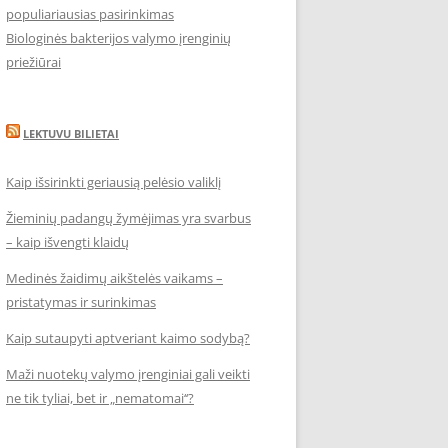
populiariausias pasirinkimas
Biologinės bakterijos valymo įrenginių
priežiūrai
LEKTUVU BILIETAI
Kaip išsirinkti geriausią pelėsio valiklį
Žieminių padangų žymėjimas yra svarbus
– kaip išvengti klaidų
Medinės žaidimų aikštelės vaikams –
pristatymas ir surinkimas
Kaip sutaupyti aptveriant kaimo sodybą?
Maži nuotekų valymo įrenginiai gali veikti
ne tik tyliai, bet ir „nematomai‘‘?