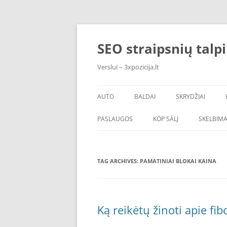
Skip
to
content
SEO straipsnių talp
Verslui – 3xpozicija.lt
AUTO
BALDAI
SKRYDŽIAI
PASLAUGOS
KÖP SÄLJ
SKELBIMA
TAG ARCHIVES:
PAMATINIAI BLOKAI KAINA
Ką reikėtų žinoti apie fi