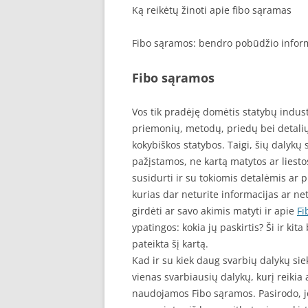
Ką reikėtų žinoti apie fibo sąramas
Fibo sąramos: bendro pobūdžio infor
Fibo sąramos
Vos tik pradėję domėtis statybų indust
priemonių, metodų, priedų bei detalių,
kokybiškos statybos. Taigi, šių dalykų s
pažįstamos, ne kartą matytos ar liesto
susidurti ir su tokiomis detalėmis ar 
kurias dar neturite informacijas ar net
girdėti ar savo akimis matyti ir apie
Fi
ypatingos: kokia jų paskirtis? Ši ir k
pateikta šį kartą.
Kad ir su kiek daug svarbių dalykų si
vienas svarbiausių dalykų, kurį reikia 
naudojamos Fibo sąramos. Pasirodo, 