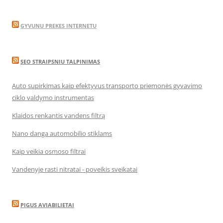
GYVUNU PREKES INTERNETU
SEO STRAIPSNIU TALPINIMAS
Auto supirkimas kaip efektyvus transporto priemonės gyvavimo
ciklo valdymo instrumentas
Klaidos renkantis vandens filtrą
Nano danga automobilio stiklams
Kaip veikia osmoso filtrai
Vandenyje rasti nitratai - poveikis sveikatai
PIGUS AVIABILIETAI