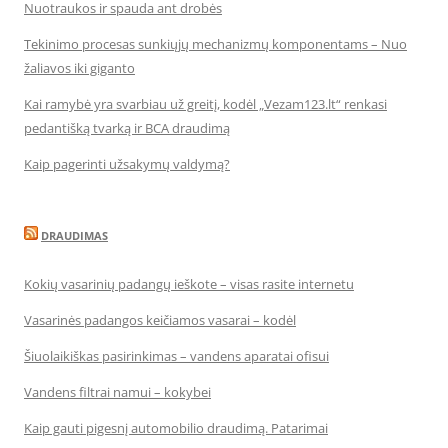
Nuotraukos ir spauda ant drobės
Tekinimo procesas sunkiųjų mechanizmų komponentams – Nuo
žaliavos iki giganto
Kai ramybė yra svarbiau už greitį, kodėl „Vezam123.lt“ renkasi
pedantišką tvarką ir BCA draudimą
Kaip pagerinti užsakymų valdymą?
DRAUDIMAS
Kokių vasarinių padangų ieškote – visas rasite internetu
Vasarinės padangos keičiamos vasarai – kodėl
Šiuolaikiškas pasirinkimas – vandens aparatai ofisui
Vandens filtrai namui – kokybei
Kaip gauti pigesnį automobilio draudimą. Patarimai