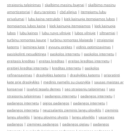
straipsniu talpinimas
|
skalbimo masinu bugnai
|
skalbimo masinu
amortizatoriai
|
duru tarpines
|
cbd aliejus
|
itempiamu lubu
privalumai
|
lubu kaina netrukdo
|
kiek kainuoja itempiamos lubos
|
itempiamos lubos kaina
|
kiek kainuoja itempiamos
|
kiek kainuoja
lubos
|
lubu kainos
|
lubu rusys vilniuje
|
lubos vilniuje
|
siltnamiai
|
turbinu remontas kaune
|
turbinu remontas klaipeda
|
straipsniai
katems
|
laiminga kate
|
gyvunu prekes
|
vidinis optimizavimas
|
pasiskolinti nesudėtinga
|
paskolos internetu
|
paskolos internetu
|
greitasis kreditas
|
greitas kreditas
|
greitas kreditas internetu
|
greitieji kreditai internetu
|
kreditas internetu
|
paskolos
refinansavimas
|
draskykles katems
|
draskykles katems
|
pripratinti
kate prie draskykles
|
medinis namelis su ciuozykla
|
sausas maistas ar
konservai
|
isvalyti tepalo demes
|
seo straipsniu talpinimas
|
seo
straipsniu talpinimas
|
padangos internetu
|
padangos internetu
|
padangos internetu
|
pigios padangos
|
padangos internetu
|
padangos internetu
|
neuzsalantis zieminis langu ploviklis
|
zieminis
langu ploviklis
|
langu plovimo skystis
|
langu ploviklis
|
vasarines
padangos
|
ziemines padangos
|
padangos pigiau
|
padangos