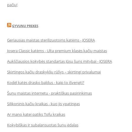
pačių!
GYVUNU PREKES
Geriausias maistas sterilizuotoms katėms - JOSERA
Josera Classic katėms - Ulta premium klasės kačių maistas
Aukščiausios kokybės standartas Jūsų šuns mitybai - JOSERA
Skirtingos kačių draskyklių rūšys – skirtingi privalumai
Kodėl katės drasko baldus - kaip to išvengti?
Šunų maistas internetu - praktiškas pasirinkimas
Silikoninis kačių kraikas - kuo jis ypatingas
Ar mano katei patiks Tofu kraikas
Kokybiškas ir subalansuotas šunų ėdalas