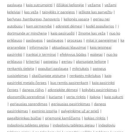
paslauga
|
kaip sutrumpinti
|
iššūkiai kelionėje
|
vežame
|
vežami
keleiviai
|
kas veža
|
taisyklės ir pareigos
|
ieškote kas parvežtų
|
berlynas, hamburgas, hanoveris
|
kelionės vasarą
|
geriau nei
autobusu
|
kam pirmenybė
|
atkreipti dėmesį
|
kodėl populiarios
|
į
dortmundą ar mincheną
|
kaip pasiruošti
|
žinome kas veža
|
nuo ko
priklauso
|
paslaugos
|
paslaugos
|
procesas
|
mitai ir paneigimai
|
ką
prarandate
|
informacija
|
aktualiausi klausimai
|
kaip teisingai
pasirinkti
|
įrankiai ir terminai
|
efektyvus būdas
|
epitetai
|
nuo ko
priklauso
|
kriterijai
|
patogiau
|
geriau
|
planuojate kelionę
|
renkantis tiekėją
|
populiari paslauga
|
mikriukais
|
patogus
susisiekimas
|
skaičiuojate atstumą
|
renkatės mikriukus
|
kaip
pasirinkti metalo čerpes
|
kuo remtis pasirenkant
|
kaip pasirinkti
čerpes
|
dangos rūšys
|
atkreipkite dėmesį
|
kokybės pasirinkimas
|
ekonomiški sprendimai
|
kuriame
|
verta rinktis
|
įtakoja
|
kaip sukurti
|
geriausias sprendimas
|
geriausias pasirinkimas
|
dangos
pasirinkimas
|
gaminio istorija
|
palyginkime už ar prieš
|
pagalbininkas buičiai
|
priemonė kamščiams
|
kokias rinktis
|
indaploviu tabletes pigiau
|
indaploviu tabletes pigiau
|
indaploviu