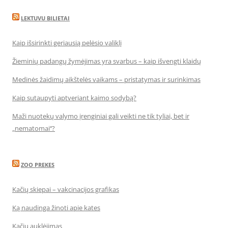
LEKTUVU BILIETAI
Kaip išsirinkti geriausią pelėsio valiklį
Žieminių padangų žymėjimas yra svarbus – kaip išvengti klaidų
Medinės žaidimų aikštelės vaikams – pristatymas ir surinkimas
Kaip sutaupyti aptveriant kaimo sodybą?
Maži nuotekų valymo įrenginiai gali veikti ne tik tyliai, bet ir
„nematomai‘‘?
ZOO PREKES
Kačių skiepai – vakcinacijos grafikas
Ką naudinga žinoti apie kates
Kačių auklėjimas