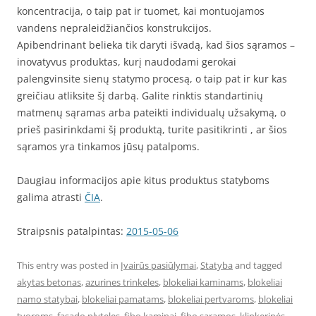
koncentracija, o taip pat ir tuomet, kai montuojamos
vandens nepraleidžiančios konstrukcijos.
Apibendrinant belieka tik daryti išvadą, kad šios sąramos –
inovatyvus produktas, kurį naudodami gerokai
palengvinsite sienų statymo procesą, o taip pat ir kur kas
greičiau atliksite šį darbą. Galite rinktis standartinių
matmenų sąramas arba pateikti individualų užsakymą, o
prieš pasirinkdami šį produktą, turite pasitikrinti , ar šios
sąramos yra tinkamos jūsų patalpoms.
Daugiau informacijos apie kitus produktus statyboms
galima atrasti
ČIA
.
Straipsnis patalpintas:
2015-05-06
This entry was posted in
Įvairūs pasiūlymai
,
Statyba
and tagged
akytas betonas
,
azurines trinkeles
,
blokeliai kaminams
,
blokeliai
namo statybai
,
blokeliai pamatams
,
blokeliai pertvaroms
,
blokeliai