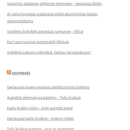
Vasarinių padangų pirkimas internetu – geriausia išeitis
Ar verta brangias padangas pirkti ekonominės klasės
automobiliams
Vandens kokybės garantas namuose – filtrai
Kur rasti nuomai automobilį Vilniuje
Vokietija Lietuva mikriukai. Geriau nei autobusu?
ZOOPREKĖS
Geriausias Josera maistas sterilizuotoms katėms
Augalinė alternatyva katėms – Tofu kraikas
Kačių kraiko rūšys – kokį parinkti katei
Geriausias kačių kraikas – kokios rūšies
Tofu kraikas katėms – kuo jis ypatingas