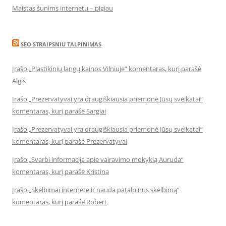
Maistas šunims internetu – pigiau
SEO STRAIPSNIU TALPINIMAS
Įrašo „Plastikinių langų kainos Vilniuje“ komentaras, kurį parašė
Algis
Įrašo „Prezervatyvai yra draugiškiausia priemonė Jūsų sveikatai“
komentaras, kurį parašė Sargiai
Įrašo „Prezervatyvai yra draugiškiausia priemonė Jūsų sveikatai“
komentaras, kurį parašė Prezervatyvai
Įrašo „Svarbi informacija apie vairavimo mokyklą Auruda“
komentaras, kurį parašė Kristina
Įrašo „Skelbimai internete ir nauda patalpinus skelbimą“
komentaras, kurį parašė Robert