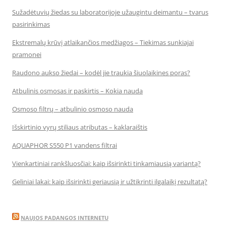
Sužadėtuvių žiedas su laboratorijoje užaugintu deimantu – tvarus
pasirinkimas
Ekstremalų krūvį atlaikančios medžiagos – Tiekimas sunkiajai
pramonei
Raudono aukso žiedai – kodėl jie traukia šiuolaikines poras?
Atbulinis osmosas ir paskirtis – Kokia nauda
Osmoso filtrų – atbulinio osmoso nauda
Išskirtinio vyrų stiliaus atributas – kaklaraištis
AQUAPHOR S550 P1 vandens filtrai
Vienkartiniai rankšluosčiai: kaip išsirinkti tinkamiausią variantą?
Geliniai lakai: kaip išsirinkti geriausią ir užtikrinti ilgalaikį rezultatą?
NAUJOS PADANGOS INTERNETU