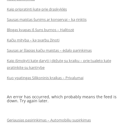
Kaip pripratinti katę prie draskyklės
Sausas maistas šunims ar konservai – ką rinktis
Blogas kvapas iš šuns burnos – Halitozė
Kačių mityba – ką svarbu žinoti
Sausas ar šlapias kačių maistas – ėdalo parinkimas
Kaip išmokyti katę daryti į dėžutę su kraiku – prie tualeto katę
pratinkite su kantrybe
Kuo ypatingas Silikoninis kraikas – Privalumai
An error has occurred, which probably means the feed is
down. Try again later.
Geriausias pasirinkimas – Automobilių supirkimas