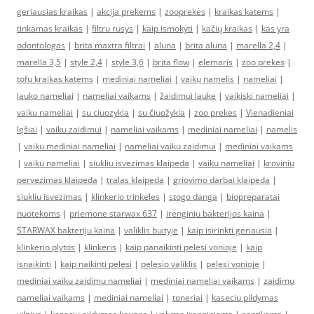
geriausias kraikas
|
akcija prekems
|
zooprekės
|
kraikas katems
|
tinkamas kraikas
|
filtru rusys
|
kaip ismokyti
|
kačių kraikas
|
kas yra
odontologas
|
brita maxtra filtrai
|
aluna
|
brita aluna
|
marella 2,4
|
marella 3,5
|
style 2,4
|
style 3,6
|
brita flow
|
elemaris
|
zoo prekes
|
tofu kraikas katėms
|
mediniai nameliai
|
vaikų namelis
|
nameliai
|
lauko nameliai
|
nameliai vaikams
|
žaidimui lauke
|
vaikiski nameliai
|
vaiku nameliai
|
su ciuozykla
|
su čiuožykla
|
zoo prekes
|
Vienadieniai
lęšiai
|
vaiku zaidimui
|
nameliai vaikams
|
mediniai nameliai
|
namelis
|
vaiku mediniai nameliai
|
nameliai vaiku zaidimui
|
mediniai vaikams
|
vaiku nameliai
|
siukliu isvezimas klaipeda
|
vaiku nameliai
|
kroviniu
pervezimas klaipeda
|
tralas klaipeda
|
griovimo darbai klaipeda
|
siukliu isvezimas
|
klinkerio trinkeles
|
stogo danga
|
biopreparatai
nuotekoms
|
priemone starwax 637
|
irenginiu bakterijos kaina
|
STARWAX bakteriju kaina
|
valiklis buityje
|
kaip isirinkti geriausia
|
klinkerio plytos
|
klinkeris
|
kaip panaikinti pelesi vonioje
|
kaip
isnaikinti
|
kaip naikinti pelesi
|
pelesio valiklis
|
pelesi vonioje
|
mediniai vaiku zaidimu nameliai
|
mediniai nameliai vaikams
|
zaidimu
nameliai vaikams
|
mediniai nameliai
|
toneriai
|
kaseciu pildymas