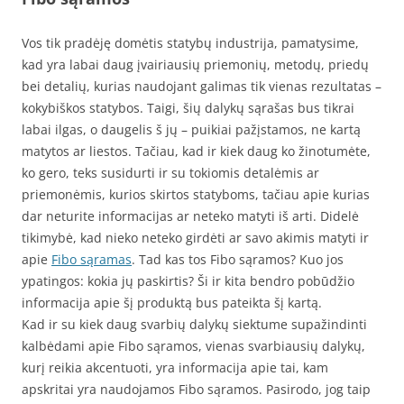
Vos tik pradėję domėtis statybų industrija, pamatysime,
kad yra labai daug įvairiausių priemonių, metodų, priedų
bei detalių, kurias naudojant galimas tik vienas rezultatas –
kokybiškos statybos. Taigi, šių dalykų sąrašas bus tikrai
labai ilgas, o daugelis š jų – puikiai pažįstamos, ne kartą
matytos ar liestos. Tačiau, kad ir kiek daug ko žinotumėte,
ko gero, teks susidurti ir su tokiomis detalėmis ar
priemonėmis, kurios skirtos statyboms, tačiau apie kurias
dar neturite informacijas ar neteko matyti iš arti. Didelė
tikimybė, kad nieko neteko girdėti ar savo akimis matyti ir
apie
Fibo sąramas
. Tad kas tos Fibo sąramos? Kuo jos
ypatingos: kokia jų paskirtis? Ši ir kita bendro pobūdžio
informacija apie šį produktą bus pateikta šį kartą.
Kad ir su kiek daug svarbių dalykų siektume supažindinti
kalbėdami apie Fibo sąramos, vienas svarbiausių dalykų,
kurį reikia akcentuoti, yra informacija apie tai, kam
apskritai yra naudojamos Fibo sąramos. Pasirodo, jog taip