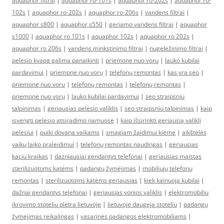
aquaphor filtrai
|
aquaphor ro-101s
|
aquaphor ro-202s
|
aquaphor ro-
102s
|
aquaphor ro-202s
|
aquaphor ro-206s
|
vandens filtrai
|
aquaphor s800
|
aquaphor s550
|
geriamo vandens filtrai
|
aquaphor
s1000
|
aquaphor ro 101s
|
aquaphor 102s
|
aquaphor ro 202s
|
aquaphor ro 206s
|
vandens minkstinimo filtrai
|
nugeležinimo filtrai
|
pelesio kvapa galima panaikinti
|
priemone nuo voru
|
lauko kubilai
pardavimui
|
priemonė nuo vorų
|
telefonų remontas
|
kas yra seo
|
priemone nuo voru
|
telefonų remontas
|
telefonų remontas
|
priemonė nuo vorų
|
lauko kubilai pardavimui
|
seo straipsniu
talpinimas
|
geriausias pelėsio valiklis
|
seo straipsniu talpinimas
|
kaip
isvengti pelesio atsiradimo namuose
|
kaip išsirinkti geriausią valiklį
pelėsiui
|
puiki dovana vaikams
|
smagiam žaidimui kieme
|
aikštelės
vaikų laiko praleidimui
|
telefonų remontas naudingas
|
geriausias
kaciu kraikas
|
dazniausiai gendantys telefonai
|
geriausias maistas
sterilizuotoms katėms
|
padangų žymėjimas
|
mobiliųjų telefonų
remontas
|
sterilizuotoms katėms geriausias
|
kiek kainuoja kubilai
|
dažnai gendantys telefonai
|
geriausias vonios valiklis
|
elektromobiliu
ikrovimo stoteliu pletra lietuvoje
|
lietuvoje daugeja stoteliu
|
padangų
žymėjimas reikalingas
|
vasarinės padangos elektromobiliams
|