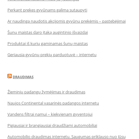
Perkant prekes gyvūnams galima sutaupyti
Ar naudinga naudotis akcijomis gyvūnų prekėmis – pastebėjimai
Šunų maistas daro įtaką augintinio išvaizdai
Produktai iš kurių gaminamas šunų maistas
Geriausia gyvūnų prekių parduotuvė – internetu
DRAUDIMAS
Žieminių padangų žymėjimas ir draudimas
Naujos Continental vasarinės padangos internetu
Vandens filtrai namui – kiekvienam gyventojui
Pigiausiai ir brangiausiai draudžiami automobiliai
Automobilio draudimas internetu. Saugumas priklauso nuo Jūsų