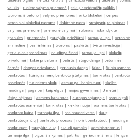
tabletes pigiau
|
ne toks kaip visi
|
vamzdziu valiklis
|
tabletes
|
vonios
valiklis
|
tualeto valymo priemonė
|
stiklų ir veidrodžių valiklis
|
tvoroms iš betono
|
valymo priemonės
|
arko blokeliai
|
cerpes
|
betoniniai blokeliai tvoroms
|
išskirtinė tvora
|
straipsnių talpinimas
|
valymas priemone
|
priemonė valymui
|
rulonais
|
išbandykite
granules
|
priemonės
|
gaudyklių priežiūrai
|
tarnauja ilgai
|
betoninė
ar medinė
|
pasirinkimas
|
tvoroms
|
paskirtis
|
tvirta investicija
|
geriausias sprendimas
|
naudinga žinoti
|
tarnauja ilgai
|
blokelių
privalumai
|
kokie privalumai
|
patirtis
|
stogo danga
|
betoninės
čerpės
|
dangos privalumai
|
geriausia danga
|
faktai
|
fizinio asmens
bankrotas
|
fizinių asmenų bankroto įstatymas
|
bankrotas
|
bankroto
pasekmės
|
turintiems skolų
|
asmuo gali bankrutuoti
|
skelbti
naudinga
|
pagalba
|
kaip elgtis
|
naujas gyvenimas
|
3 metai
|
išsigelbėjimas
|
asmens bankrotas
|
europos sąjungoje
|
asmuo gali
|
bankrotas asmeniui
|
bankrotas
|
kiek kainuoja
|
asmens bankrotas
|
bankroto kaina
|
tarnauja ilgai
|
pasinaudoti verta
|
daug
bankrutuojančių
|
bankroto procesas
|
norint bankrutuoti
|
naudinga
bankrutuoti
|
taupykite laiką
|
skaudi pamoka
|
administratorius
|
tarnauja ilgai
|
pigus išlaikymas
|
patirtis
|
geriau nei šiferis
|
lengva