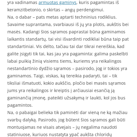
yra vadinamas
armuotas gaminys
, kuris pagamintas iš
keramzitbetonio, o skirtas – angų perdengimui.
Na, o dabar – pats metas aptarti techninius rodiklius.
Savaime suprantama, svarbiausi iš jų yra plotis, aukštis bei
masės. Kadangi šios sąramos paprastai būna gaminamos
laikantis standartų, tai visi išvardinti rodikliai būna taip pat
standartiniai. Vis dėlto, tačiau tai dar tikrai nereiškia, kad
galite įsigyti tik tai, kas jau yra pagaminta: galima paskelbti
labai puikią žinią visiems tiems, kuriems yra reikalingos
nestandartinio dydžio sąramos – pasirodo, jog ir tokios yra
gaminamos. Taigi, viskas, ką tereikia padaryti, tai – tik
tiksliai išmatuoti, kokio aukščio, pločio bei masės sąramos
jums yra reikalingos ir kreiptis į arčiausiai esančią ją
gaminančią įmonę, pateikti užsakymą ir laukti, kol jos bus
pagamintos.
Na, o pabaigai belieka tik paminėti dar vieną ne ką mažiau
svarbų dalyką. Pasirodo, jog būtent šios sąramos gali būti
montuojamas ne visais atvejais – jų negalima naudoti
statiniuose, kuriuos nustatyta ypač aukšta chloridų