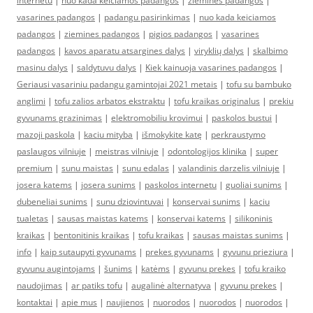
internetu
|
nuo kada keiciamos padangos
|
ziemines padangos
|
vasarines padangos
|
padangu pasirinkimas
|
nuo kada keiciamos
padangos
|
ziemines padangos
|
pigios padangos
|
vasarines
padangos
|
kavos aparatu atsargines dalys
|
viryklių dalys
|
skalbimo
masinu dalys
|
saldytuvu dalys
|
Kiek kainuoja vasarines padangos
|
Geriausi vasariniu padangu gamintojai 2021 metais
|
tofu su bambuko
anglimi
|
tofu zalios arbatos ekstraktu
|
tofu kraikas originalus
|
prekiu
gyvunams grazinimas
|
elektromobiliu krovimui
|
paskolos bustui
|
mazoji paskola
|
kaciu mityba
|
išmokykite katę
|
perkraustymo
paslaugos vilniuje
|
meistras vilniuje
|
odontologijos klinika
|
super
premium
|
sunu maistas
|
sunu edalas
|
valandinis darzelis vilniuje
|
josera katems
|
josera sunims
|
paskolos internetu
|
guoliai sunims
|
dubeneliai sunims
|
sunu dziovintuvai
|
konservai sunims
|
kaciu
tualetas
|
sausas maistas katems
|
konservai katems
|
silikoninis
kraikas
|
bentonitinis kraikas
|
tofu kraikas
|
sausas maistas sunims
|
info
|
kaip sutaupyti gyvunams
|
prekes gyvunams
|
gyvunu prieziura
|
gyvunu augintojams
|
šunims
|
katėms
|
gyvunu prekes
|
tofu kraiko
naudojimas
|
ar patiks tofu
|
augalinė alternatyva
|
gyvunu prekes
|
kontaktai
|
apie mus
|
naujienos
|
nuorodos
|
nuorodos
|
nuorodos
|