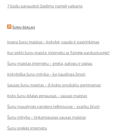
7 būdų panaudoti žaidimų namelį vaikams
ŠUNŲ ĖDALAS
Josera šunų maistas – kokybė, nauda ir pasirinkimas
Kur pirkti šunų maistą: internetu ar fizinėje parduotuvėje?
Šunų maistas internetu – greita, patogu ir pigiau
Kokybiška šunų mityba – ką naudinga žinoti
Sausas šunų maistas – iš kokių produktų gaminamas
Koks šunų ėdalas geriausias – sausas maistas
Šunų maudynės vandens telkiniuose – svarbu žinoti
Šunų mityba – tinkamiausias sausas maistas
Šunų prekės internetu