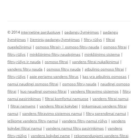
© 2014
internetine parduotuve
|
padangų žymėjimas
|
padangų
žymėjimas
|
žieminių padangų žymėjimas
|
filtrų rūšys
|
filtrai
nugeležinimui
|
osmoso filtrai> |
osmoso filtrų nauda
|
osmoso filtrai
|
filtrų rūšys
|
minkštinimo filtrų naudojimas
|
minkštinimo sistema
|
filtrų rūšys ir nauda
|
osmoso filtrai
|
vandens filtrai nukalkinimui
|
vandens filtrų nauda
|
osmoso filtrų nauda
|
atbulinio osmoso filtrai
|
filtrų rūšys
|
apie geriamo vandens filtrus
|
kas yra atbulinis osmosas
|
namui naudingi osmoso filtrai
|
osmoso filtrų nauda
|
naudingi osmoso
filtrai
|
kuo naudingi osmoso filtrai
|
vandens filtravimo sistemos
|
filtrų
namui pasirinkimas
|
filtrai komfortui namuose
|
vandens filtrai namui
|
filtrai namams
|
vandens filtrai kokybei
|
tinkamiausi vandens filtrai
namui
|
vandens filtravimo sistemos namui
|
filtrų sprendimai namui
|
ieškome vandens filtrų namui
|
vandens filtrų namui rūšys
|
vandens
kokybei filtrai namui
|
vandens namui filtrų pasirinkimas
|
vandens
filtrų rtūšys
|
vandens kokybei name
|
rekomenduojami vandens filtrai