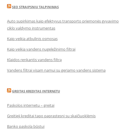
SEO STRAIPSNIU TALPINIMAS
Auto supirkimas kaip efektyvus transporto priemonės gyvavimo
ciklo valdymo instrumentas
Kaip veikia atbulinis osmosas
Kaip veikia vandens nugeležinimo filtrai
Klaidos renkantis vandens filtrą
Vandens filtrai visam namui su geriamo vandens sistema
GREITAS KREDITAS INTERNETU
Paskolos internetu – greitai
Greitieji kreditai tapo paprastesni su skaičiuoklėmis
Banko paskola būstui