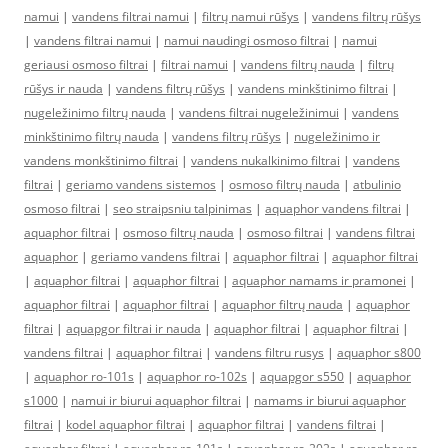
namui
|
vandens filtrai namui
|
filtrų namui rūšys
|
vandens filtrų rūšys
|
vandens filtrai namui
|
namui naudingi osmoso filtrai
|
namui
geriausi osmoso filtrai
|
filtrai namui
|
vandens filtrų nauda
|
filtrų
rūšys ir nauda
|
vandens filtrų rūšys
|
vandens minkštinimo filtrai
|
nugeležinimo filtrų nauda
|
vandens filtrai nugeležinimui
|
vandens
minkštinimo filtrų nauda
|
vandens filtrų rūšys
|
nugeležinimo ir
vandens monkštinimo filtrai
|
vandens nukalkinimo filtrai
|
vandens
filtrai
|
geriamo vandens sistemos
|
osmoso filtrų nauda
|
atbulinio
osmoso filtrai
|
seo straipsniu talpinimas
|
aquaphor vandens filtrai
|
aquaphor filtrai
|
osmoso filtrų nauda
|
osmoso filtrai
|
vandens filtrai
aquaphor
|
geriamo vandens filtrai
|
aquaphor filtrai
|
aquaphor filtrai
|
aquaphor filtrai
|
aquaphor filtrai
|
aquaphor namams ir pramonei
|
aquaphor filtrai
|
aquaphor filtrai
|
aquaphor filtrų nauda
|
aquaphor
filtrai
|
aquapgor filtrai ir nauda
|
aquaphor filtrai
|
aquaphor filtrai
|
vandens filtrai
|
aquaphor filtrai
|
vandens filtru rusys
|
aquaphor s800
|
aquaphor ro-101s
|
aquaphor ro-102s
|
aquapgor s550
|
aquaphor
s1000
|
namui ir biurui aquaphor filtrai
|
namams ir biurui aquaphor
filtrai
|
kodel aquaphor filtrai
|
aquaphor filtrai
|
vandens filtrai
|