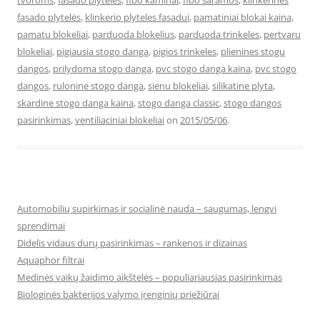
tvoroms
,
fasado plyteles
,
fibo kaminai
,
fibo saramos
,
klinkerinės
fasado plytelės
,
klinkerio plyteles fasadui
,
pamatiniai blokai kaina
,
pamatu blokeliai
,
parduoda blokelius
,
parduoda trinkeles
,
pertvaru
blokeliai
,
pigiausia stogo danga
,
pigios trinkeles
,
plienines stogu
dangos
,
prilydoma stogo danga
,
pvc stogo danga kaina
,
pvc stogo
dangos
,
rulonine stogo danga
,
sienu blokeliai
,
silikatine plyta
,
skardine stogo danga kaina
,
stogo danga classic
,
stogo dangos
pasirinkimas
,
ventiliaciniai blokeliai
on
2015/05/06
.
Automobilių supirkimas ir socialinė nauda – saugumas, lengvi
sprendimai
Didelis vidaus durų pasirinkimas – rankenos ir dizainas
Aquaphor filtrai
Medinės vaikų žaidimo aikštelės – populiariausias pasirinkimas
Biologinės bakterijos valymo įrenginių priežiūrai