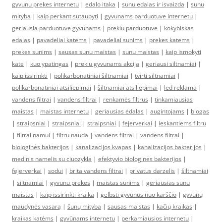
gyvunu prekes internetu
|
edalo itaka
|
sunu edalas ir isvaizda
|
sunu
mityba
|
kaip perkant sutaupyti
|
gyvunams parduotuve internetu
|
geriausia parduotuve gyvunams
|
prekiu parduotuve
|
kokybiskas
edalas
|
pavadeliai katems
|
pavadeliai sunims
|
prekes katems
|
prekes sunims
|
sausas sunu maistas
|
sunu maistas
|
kaip ismokyti
kate
|
kuo ypatingas
|
prekiu gyvunams akcija
|
geriausi siltnamiai
|
kaip issirinkti
|
polikarbonatiniai šiltnamiai
|
tvirti siltnamiai
|
polikarbonatiniai atsiliepimai
|
šiltnamiai atsiliepimai
|
led reklama
|
vandens filtrai
|
vandens filtrai
|
renkamės filtrus
|
tinkamiausias
maistas
|
maistas internetu
|
geriausias ėdalas
|
augintojams
|
blogas
|
straipsniai
|
straipsniai
|
straipsniai
|
fejerverkai
|
ieskantiems filtru
|
filtrai namui
|
filtru nauda
|
vandens filtrai
|
vandens filtrai
|
biologinės bakterijos
|
kanalizacijos kvapas
|
kanalizacijos bakterijos
|
medinis namelis su ciuozykla
|
efektyvio biologinės bakterijos
|
fejerverkai
|
sodui
|
brita vandens filtrai
|
privatus darzelis
|
šiltnamiai
|
siltnamiai
|
gyvunu prekes
|
maistas sunims
|
geriausias sunu
maistas
|
kaip issirinkti kraika
|
gelbsti gyvūnus nuo karščio
|
gyvūnų
maudynės vasarą
|
šunų mityba
|
sausas maistas
|
kačių kraikas
|
kraikas katėms
|
gyvūnams internetu
|
perkamiausios internetu
|