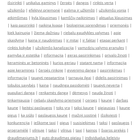
išsirinkti
|
unikalus gaminys
|
čerpės
|
dangos
|
rinktis verta
|
užsikimšo
|
efektyvi priemonė
|
galima ir užkimšti
|
užsikimšo vonia
|
atkimšimas
|
kyla klausimas
|
kamščių naikinimas
|
aktualus klausimas
|
kaip pasirinkti
|
naikina kvapą
|
biologiniai sprendimas
|
priemonės
|
kiek kainuoja
|
žiemą dažniau
|
riebalu gaudykles valymas
|
apie
skaidymą
|
kaina ir naudojimas
|
ir mitai
|
ir faktai
|
etapai perkant
|
rinktis kokybę
|
užsikimšo kanalizacija
|
vamzdziu valymo granules
|
gamyba ir estetika
|
informacija
|
geras pasirinkimas
|
privalo žinoti
|
keraminės ar betoninės
|
kurios geriau
|
statant namą
|
informacija
apie keramines
|
čerpės rinkoje
|
gyvenimo danga
|
pasirinkimas
|
informacija
|
taupyti nepatartina
|
tarnauja ilgai
|
didelis pasirinimas
|
tobulos savybės
|
kaina
|
naudinga pasidomėti
|
taupyti neverta
|
pupuliari danga
|
renkamės dangą
|
dėmesys
|
nauda žinoti
|
tinkamiausia
|
riebalų skaidymo priemonė
|
cerpes
|
kaune
|
darbas
kaune
|
keitėsi paslaugos
|
toks yra
|
taksi kaune
|
pigiausias
|
kaune
pigus
|
ką siūlo
|
paslaugos kaune
|
mažoji sostinė
|
išsikviesti
|
konkurencija
|
ieškome taxi
|
pigus
|
susisiekimas
|
taksi
|
paslaugos
|
programėlė
|
vilniuje
|
taksi
|
vilnius
|
taxi
|
kainos
|
švaros prekės
|
draudimasjums.lt
|
auto draudimas pigiau
|
individualus keleivių