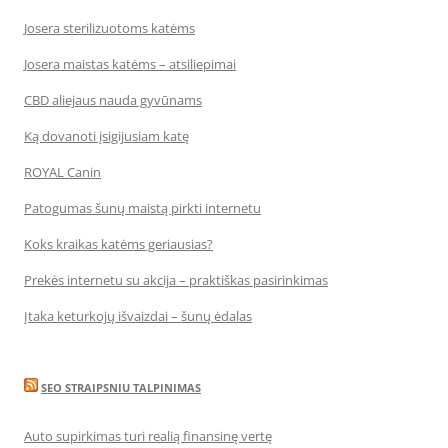
Josera sterilizuotoms katėms
Josera maistas katėms – atsiliepimai
CBD aliejaus nauda gyvūnams
Ką dovanoti įsigijusiam katę
ROYAL Canin
Patogumas šunų maistą pirkti internetu
Koks kraikas katėms geriausias?
Prekės internetu su akcija – praktiškas pasirinkimas
Įtaka keturkojų išvaizdai – šunų ėdalas
SEO STRAIPSNIU TALPINIMAS
Auto supirkimas turi realią finansinę vertę