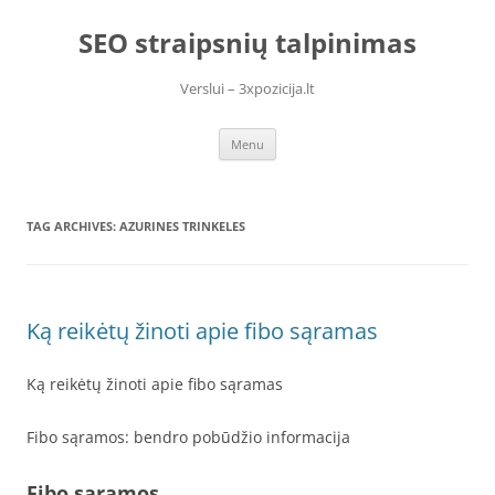
Skip
to
SEO straipsnių talpinimas
content
Verslui – 3xpozicija.lt
Menu
TAG ARCHIVES:
AZURINES TRINKELES
Ką reikėtų žinoti apie fibo sąramas
Ką reikėtų žinoti apie fibo sąramas
Fibo sąramos: bendro pobūdžio informacija
Fibo sąramos