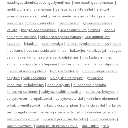
naudingas žieminių padangų žymėjimas
|
kuo naudingas remontas
|
mobiliųjų telefonų remontas
|
geriausias valiklis peliui
|
efektyvi
priemone nuo voru
|
efektyviai veikiantis pelėsio valiklis
|
priemonė
nuo vorų
|
telefonų remontas
|
josera classic
|
geriausias pelesio
valiklis
|
kas yra seo straipsniai
|
seo straipsniu talpinimas
|
isorinis
seo optimizavimas
|
vidinis seo optimizavimas
|
kaip optimizuoti
svetaine
|
kriaukles
|
seo apzvalga
|
namu apyvokos reikmenys
|
buitis
|
vaikams
|
seo straipsniu talpinimas
|
bakterijos kanalizacijai
|
saugus
zaidimas vaikams
|
seo straipsniu talpinimas
|
nuo kada ziemines
|
siltnamiai stipruolis atsiliepimai
|
polikarbonatiniai šiltnamiai stipruolis
|
kodel atsiranda pelesis
|
listerijos bakterija
|
zieminio langu skyscio
savybes
|
vaiku zaidimui
|
bioloģiskie risinājumi
|
geriausios
kanalizacijos bakterijos
|
adblue skystis
|
buhalterine apskaita
|
saldytuvu rankenos
|
saldytuvu saldikliu stalciai
|
saldytuvu lentynos
|
saldytuvu termoreguliatoriai
|
saldytuvu stalciai
|
kaitinimo elementai
|
orkaiciu ventiliatoriai
|
orkaiciu duru tarpines
|
orkaiciu stiklai
|
orkaiciu
termoreguliatoriai
|
parama privaciam darzeliui
|
darzeliai gelbeja
|
pasirinkimas vilniuje
|
ieskome geriausio darzelio
|
privatus darzelis
|
masinu voztuvai
|
vandens isleidimo siurbliai
|
duru stiklai
|
seo