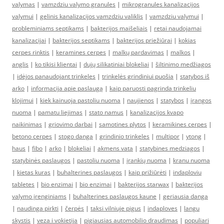
valymas
|
vamzdziu valymo granules
|
mikrogranules kanalizacijos
valymui
|
gelinis kanalizacijos vamzdziu valiklis
|
vamzdziu valymui
|
probleminiams septikams
|
bakterijos maišeliais
|
retai naudojamai
kanalizacijai
|
bakterijos septikams
|
bakterijos priežiūrai
|
kokias
cerpes rinktis
|
keramines cerpes
|
malkų pardavimas
|
malkos
|
anglis
|
ko tikisi klientai
|
dujų silikatiniai blokeliai
|
šiltinimo medžiagos
|
idėjos panaudojant trinkeles
|
trinkelės grindiniui puošia
|
statybos iš
arko
|
informacija apie paslaugą
|
kaip paruosti pagrinda trinkeliu
klojimui
|
kiek kainuoja pastoliu nuoma
|
naujienos
|
statybos
|
įrangos
nuoma
|
pamatu liejimas
|
stato namus
|
kanalizacijos kvapo
naikinimas
|
griovimo darbai
|
samotines plytos
|
keramikines cerpes
|
betono cerpes
|
stogo danga
|
grindinio trinkeles
|
multipor
|
ytong
|
haus
|
fibo
|
arko
|
blokeliai
|
akmens vata
|
statybines medziagos
|
statybinės paslaugos
|
pastoliu nuoma
|
įrankių nuoma
|
kranu nuoma
|
kietas kuras
|
buhalterines paslaugos
|
kaip prižiūrėti
|
indaploviu
tabletes
|
bio enzimai
|
bio enzimai
|
bakterijos starwax
|
bakterijos
valymo įrenginiams
|
buhalterines paslaugos kaune
|
geriausia danga
|
naudinga pirkti
|
čerpės
|
taksi vilniuje pigus
|
indaploves
|
langu
skystis
|
veza i vokietija
|
pigiausias automobilio draudimas
|
populiari