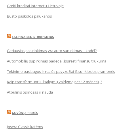
Greiti kreditai internetu Lietuvoje
Būsto paskolos palūkanos
TALPINA SEO STRAIPSNIUS
Geriausias pasirinkimas yra auto supirkimas – kodėl?
Automobilių supirkimas padeda išspręsti finansų trūkumą
Tekinimo paslaugos ir realūs pavyzdžiai iš sunkiosios pramonės
Kaip transformuoti užsakymų valdymą per 12 mėnesių?
Atbulinis osmosas ir nauda
GUVŪNŲ PREKĖS
Josera Classic katėms