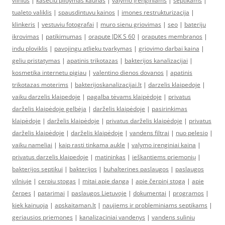
vilnius
|
kaseciu pildymas kaunas
|
valymo įrenginiams
|
septikams
|
tualeto valiklis
|
spausdintuvu kainos
|
imones restrukturizacija
|
klinkeris
|
vestuviu fotografai
|
muro sienu griovimas
|
seo
|
bateriju
ikrovimas
|
patikimumas
|
orapute JDK S 60
|
oraputes membranos
|
indu ploviklis
|
pavojingu atlieku tvarkymas
|
griovimo darbai kaina
|
geliu pristatymas
|
apatinis trikotazas
|
bakterijos kanalizacijai
|
kosmetika internetu pigiau
|
valentino dienos dovanos
|
apatinis
trikotazas moterims
|
bakterijoskanalizacijai.lt
|
darzelis klaipedoje
|
vaiku darzelis klaipedoje
|
pagalba tėvams klaipėdoje
|
privatus
darželis klaipėdoje gelbėja
|
darželis klaipėdoje
|
pasirinkimas
klaipėdoje
|
darželis klaipėdoje
|
privatus darželis klaipėdoje
|
privatus
darželis klaipėdoje
|
darželis klaipėdoje
|
vandens filtrai
|
nuo pelesio
|
vaiku nameliai
|
kaip rasti tinkama aukle
|
valymo irenginiai kaina
|
privatus darzelis klaipedoje
|
matininkas
|
ieškantiems priemonių
|
bakterijos septikui
|
bakterijos
|
buhalterines paslaugos
|
paslaugos
vilniuje
|
cerpiu stogas
|
mitai apie dangą
|
apie čerpinį stogą
|
apie
čerpes
|
patarimai
|
paslaugos Lietuvoje
|
dokumentai
|
programos
|
kiek kainuoja
|
apskaitaman.lt
|
naujiems ir probleminiams septikams
|
geriausios priemones
|
kanalizaciniai vandenys
|
vandens suliniu