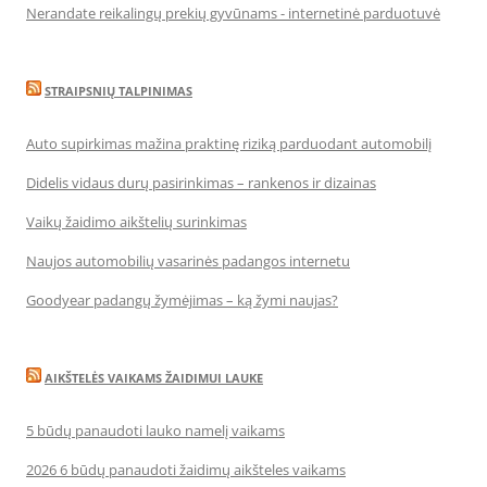
Nerandate reikalingų prekių gyvūnams - internetinė parduotuvė
STRAIPSNIŲ TALPINIMAS
Auto supirkimas mažina praktinę riziką parduodant automobilį
Didelis vidaus durų pasirinkimas – rankenos ir dizainas
Vaikų žaidimo aikštelių surinkimas
Naujos automobilių vasarinės padangos internetu
Goodyear padangų žymėjimas – ką žymi naujas?
AIKŠTELĖS VAIKAMS ŽAIDIMUI LAUKE
5 būdų panaudoti lauko namelį vaikams
2026 6 būdų panaudoti žaidimų aikšteles vaikams