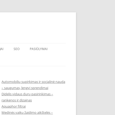
JAI
SEO
PASIŪLYMAI
Automobilių supirkimas ir socialinė nauda
– saugumas, lengvi sprendimai
Didelis vidaus durų pasirinkimas –
rankenos ir dizainas
Aquaphor filtrai
Medinės vaikų žaidimo aikštelės –