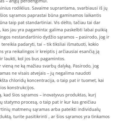
tas – angų perdengimui.
inius rodiklius. Savaime suprantama, svarbiausi iš jų
i šios sąramos paprastai būna gaminamos laikantis
būna taip pat standartiniai. Vis dėlto, tačiau tai dar
 tai, kas jau yra pagaminta: galima paskelbti labai puikią
lingos nestandartinio dydžio sąramos – pasirodo, jog ir
ereikia padaryti, tai – tik tiksliai išmatuoti, kokio
yra reikalingos ir kreiptis į arčiausiai esančią ją
r laukti, kol jos bus pagamintos.
r vieną ne ką mažiau svarbų dalyką. Pasirodo, jog
amas ne visais atvejais – jų negalima naudoti
šta chloridų koncentracija, o taip pat ir tuomet, kai
os konstrukcijos.
ą, kad šios sąramos – inovatyvus produktas, kurį
 statymo procesą, o taip pat ir kur kas greičiau
ndartinių matmenų sąramas arba pateikti individualų
uktą, turite pasitikrinti , ar šios sąramos yra tinkamos