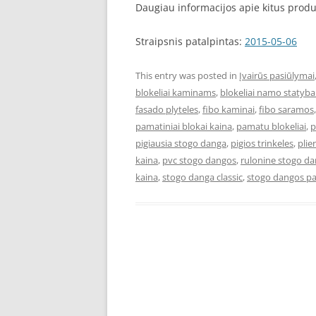
Daugiau informacijos apie kitus prod
Straipsnis patalpintas:
2015-05-06
This entry was posted in
Įvairūs pasiūlymai
blokeliai kaminams
,
blokeliai namo statyba
fasado plyteles
,
fibo kaminai
,
fibo saramos
pamatiniai blokai kaina
,
pamatu blokeliai
,
p
pigiausia stogo danga
,
pigios trinkeles
,
plie
kaina
,
pvc stogo dangos
,
rulonine stogo d
kaina
,
stogo danga classic
,
stogo dangos pa