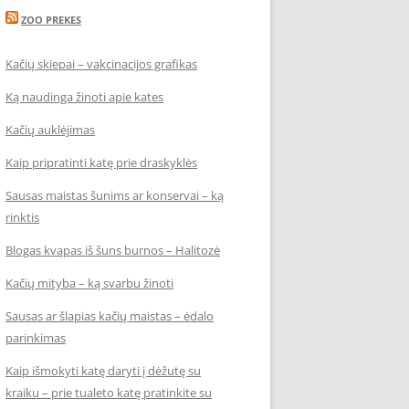
ZOO PREKES
Kačių skiepai – vakcinacijos grafikas
Ką naudinga žinoti apie kates
Kačių auklėjimas
Kaip pripratinti katę prie draskyklės
Sausas maistas šunims ar konservai – ką
rinktis
Blogas kvapas iš šuns burnos – Halitozė
Kačių mityba – ką svarbu žinoti
Sausas ar šlapias kačių maistas – ėdalo
parinkimas
Kaip išmokyti katę daryti į dėžutę su
kraiku – prie tualeto katę pratinkite su