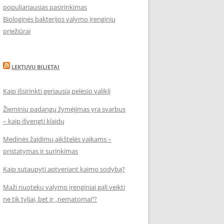
populiariausias pasirinkimas
Biologinės bakterijos valymo įrenginių
priežiūrai
LEKTUVU BILIETAI
Kaip išsirinkti geriausią pelėsio valiklį
Žieminių padangų žymėjimas yra svarbus
– kaip išvengti klaidų
Medinės žaidimų aikštelės vaikams –
pristatymas ir surinkimas
Kaip sutaupyti aptveriant kaimo sodybą?
Maži nuotekų valymo įrenginiai gali veikti
ne tik tyliai, bet ir „nematomai‘‘?