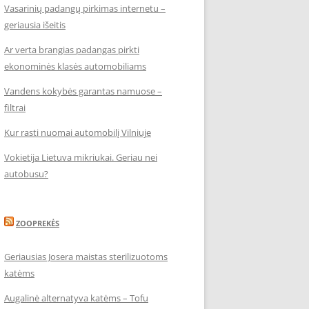
Vasarinių padangų pirkimas internetu –
geriausia išeitis
Ar verta brangias padangas pirkti
ekonominės klasės automobiliams
Vandens kokybės garantas namuose –
filtrai
Kur rasti nuomai automobilį Vilniuje
Vokietija Lietuva mikriukai. Geriau nei
autobusu?
ZOOPREKĖS
Geriausias Josera maistas sterilizuotoms
katėms
Augalinė alternatyva katėms – Tofu