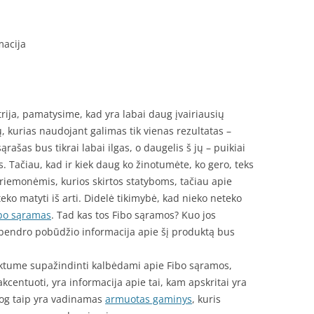
macija
rija, pamatysime, kad yra labai daug įvairiausių
 kurias naudojant galimas tik vienas rezultatas –
ąrašas bus tikrai labai ilgas, o daugelis š jų – puikiai
s. Tačiau, kad ir kiek daug ko žinotumėte, ko gero, teks
priemonėmis, kurios skirtos statyboms, tačiau apie
eko matyti iš arti. Didelė tikimybė, kad nieko neteko
bo sąramas
. Tad kas tos Fibo sąramos? Kuo jos
ita bendro pobūdžio informacija apie šį produktą bus
ektume supažindinti kalbėdami apie Fibo sąramos,
akcentuoti, yra informacija apie tai, kam apskritai yra
jog taip yra vadinamas
armuotas gaminys
, kuris