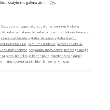
uktus statyboms galima atrasti
ČIA
.
,
Statyba
and tagged
akytas betonas
,
azurines trinkeles
,
i
,
blokeliai pamatams
,
blokeliai pertvaroms
,
blokeliai tvoroms
,
,
klinkerinės fasado plytelės
,
klinkerio plyteles fasadui
,
arduoda blokelius
,
parduoda trinkeles
,
pertvaru blokeliai
,
nines stogu dangos
,
prilydoma stogo danga
,
pvc stogo danga
anga
,
sienu blokeliai
,
silikatine plyta
,
skardine stogo danga
sirinkimas
,
ventiliaciniai blokeliai
on
2015/05/06
.