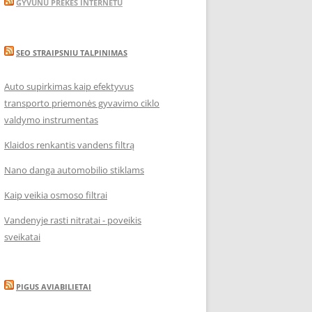
GYVUNU PREKES INTERNETU
SEO STRAIPSNIU TALPINIMAS
Auto supirkimas kaip efektyvus
transporto priemonės gyvavimo ciklo
valdymo instrumentas
Klaidos renkantis vandens filtrą
Nano danga automobilio stiklams
Kaip veikia osmoso filtrai
Vandenyje rasti nitratai - poveikis
sveikatai
PIGUS AVIABILIETAI