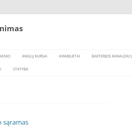
inimas
KASKO
ANGLŲ KURSAI
AVIABILIETAI
BAKTERIJOS KANALIZACI
I
STATYBA
bo sąramas