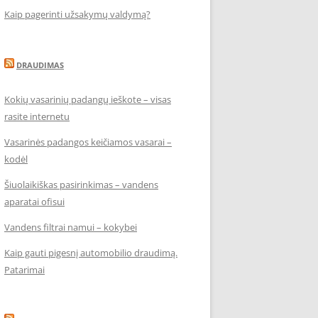
Kaip pagerinti užsakymų valdymą?
DRAUDIMAS
Kokių vasarinių padangų ieškote – visas
rasite internetu
Vasarinės padangos keičiamos vasarai –
kodėl
Šiuolaikiškas pasirinkimas – vandens
aparatai ofisui
Vandens filtrai namui – kokybei
Kaip gauti pigesnį automobilio draudimą.
Patarimai