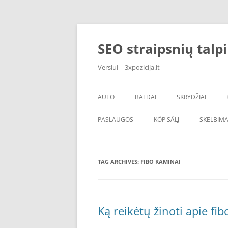
Skip
to
content
SEO straipsnių talp
Verslui – 3xpozicija.lt
AUTO
BALDAI
SKRYDŽIAI
PASLAUGOS
KÖP SÄLJ
SKELBIMA
TAG ARCHIVES:
FIBO KAMINAI
Ką reikėtų žinoti apie fi