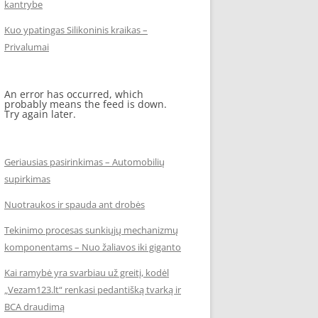
kantrybe
Kuo ypatingas Silikoninis kraikas –
Privalumai
An error has occurred, which
probably means the feed is down.
Try again later.
Geriausias pasirinkimas – Automobilių
supirkimas
Nuotraukos ir spauda ant drobės
Tekinimo procesas sunkiųjų mechanizmų
komponentams – Nuo žaliavos iki giganto
Kai ramybė yra svarbiau už greitį, kodėl
„Vezam123.lt“ renkasi pedantišką tvarką ir
BCA draudimą