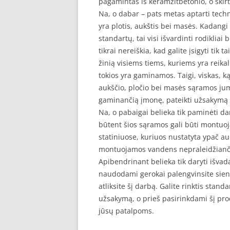
pagamintas iš keramzitbetonio, o skir
Na, o dabar – pats metas aptarti techn
yra plotis, aukštis bei masės. Kadang
standartų, tai visi išvardinti rodikliai 
tikrai nereiškia, kad galite įsigyti tik
žinią visiems tiems, kuriems yra reika
tokios yra gaminamos. Taigi, viskas, ką t
aukščio, pločio bei masės sąramos jums 
gaminančią įmonę, pateikti užsakymą i
Na, o pabaigai belieka tik paminėti da
būtent šios sąramos gali būti montuoj
statiniuose, kuriuos nustatyta ypač auk
montuojamos vandens nepraleidžianči
Apibendrinant belieka tik daryti išvad
naudodami gerokai palengvinsite sienų
atliksite šį darbą. Galite rinktis sta
užsakymą, o prieš pasirinkdami šį prod
jūsų patalpoms.