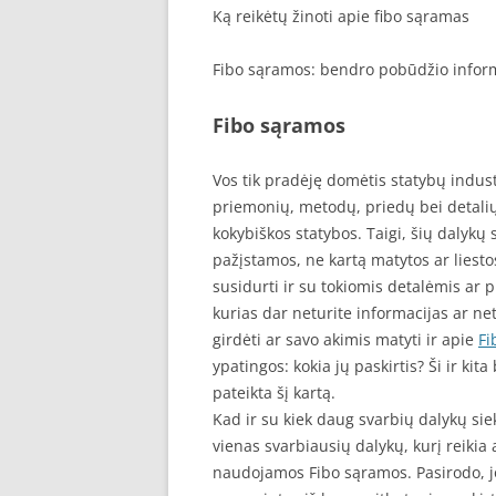
Ką reikėtų žinoti apie fibo sąramas
Fibo sąramos: bendro pobūdžio infor
Fibo sąramos
Vos tik pradėję domėtis statybų indust
priemonių, metodų, priedų bei detalių,
kokybiškos statybos. Taigi, šių dalykų s
pažįstamos, ne kartą matytos ar liesto
susidurti ir su tokiomis detalėmis ar 
kurias dar neturite informacijas ar net
girdėti ar savo akimis matyti ir apie
Fi
ypatingos: kokia jų paskirtis? Ši ir k
pateikta šį kartą.
Kad ir su kiek daug svarbių dalykų si
vienas svarbiausių dalykų, kurį reikia 
naudojamos Fibo sąramos. Pasirodo, 