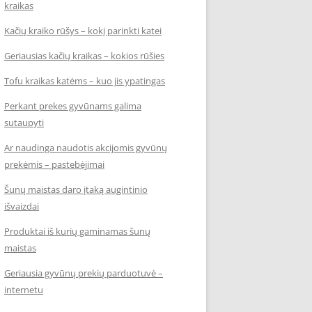
kraikas
Kačių kraiko rūšys – kokį parinkti katei
Geriausias kačių kraikas – kokios rūšies
Tofu kraikas katėms – kuo jis ypatingas
Perkant prekes gyvūnams galima
sutaupyti
Ar naudinga naudotis akcijomis gyvūnų
prekėmis – pastebėjimai
Šunų maistas daro įtaką augintinio
išvaizdai
Produktai iš kurių gaminamas šunų
maistas
Geriausia gyvūnų prekių parduotuvė –
internetu