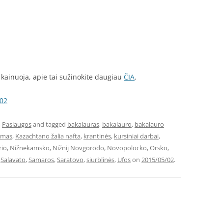
kainuoja, apie tai sužinokite daugiau
ČIA
.
-02
,
Paslaugos
and tagged
bakalauras
,
bakalauro
,
bakalauro
symas
,
Kazachtano žalia nafta
,
krantinės
,
kursiniai darbai
,
io
,
Nižnekamsko
,
Nižnij Novgorodo
,
Novopolocko
,
Orsko
,
,
Salavato
,
Samaros
,
Saratovo
,
siurblinės
,
Ufos
on
2015/05/02
.