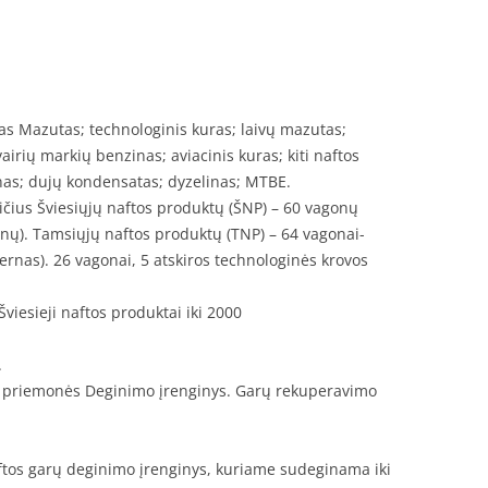
s Mazutas; technologinis kuras; laivų mazutas;
vairių markių benzinas; aviacinis kuras; kiti naftos
inas; dujų kondensatas; dyzelinas; MTBE.
ičius Šviesiųjų naftos produktų (ŠNP) – 60 vagonų
rnų). Tamsiųjų naftos produktų (TNP) – 64 vagonai-
ternas). 26 vagonai, 5 atskiros technologinės krovos
viesieji naftos produktai iki 2000
.
mo priemonės Deginimo įrenginys. Garų rekuperavimo
ftos garų deginimo įrenginys, kuriame sudeginama iki