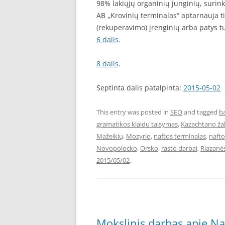
98% lakiųjų organinių junginių, surin
AB „Krovinių terminalas“ aptarnauja tik
(rekuperavimo) įrenginių arba patys t
6 dalis
.
8 dalis
.
Septinta dalis patalpinta:
2015-05-02
This entry was posted in
SEO
and tagged
b
gramatikos klaidu taisymas
,
Kazachtano žal
Mažeikių
,
Mozyrio
,
naftos terminalas
,
nafto
Novopolocko
,
Orsko
,
rasto darbai
,
Riazanė
2015/05/02
.
Mokslinis darbas apie Na