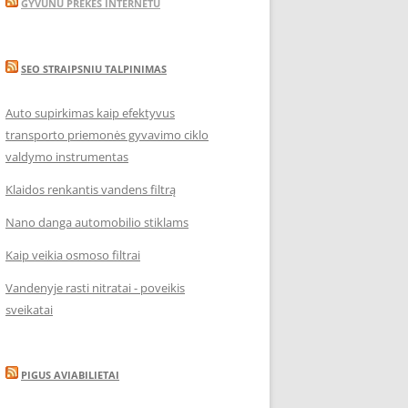
GYVUNU PREKES INTERNETU
SEO STRAIPSNIU TALPINIMAS
Auto supirkimas kaip efektyvus
transporto priemonės gyvavimo ciklo
valdymo instrumentas
Klaidos renkantis vandens filtrą
Nano danga automobilio stiklams
Kaip veikia osmoso filtrai
Vandenyje rasti nitratai - poveikis
sveikatai
PIGUS AVIABILIETAI