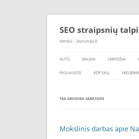
Skip
to
content
SEO straipsnių talp
Verslui – 3xpozicija.lt
AUTO
BALDAI
SKRYDŽIAI
PASLAUGOS
KÖP SÄLJ
SKELBIMA
TAG ARCHIVES:
SARATOVO
Mokslinis darbas apie Na