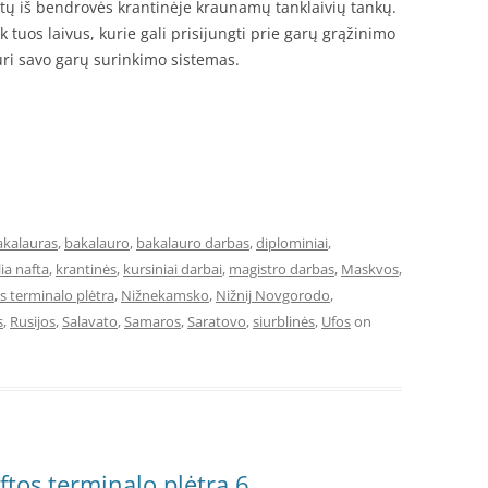
ktų iš bendrovės krantinėje kraunamų tanklaivių tankų.
 tuos laivus, kurie gali prisijungti prie garų grąžinimo
uri savo garų surinkimo sistemas.
akalauras
,
bakalauro
,
bakalauro darbas
,
diplominiai
,
ia nafta
,
krantinės
,
kursiniai darbai
,
magistro darbas
,
Maskvos
,
s terminalo plėtra
,
Nižnekamsko
,
Nižnij Novgorodo
,
s
,
Rusijos
,
Salavato
,
Samaros
,
Saratovo
,
siurblinės
,
Ufos
on
ftos terminalo plėtrą 6