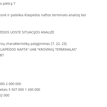
o plėtrą 7
esnė ir pateikia Klaipėdos naftos terminalo analizę bei
ĖDOS UOSTE SITUACIJOS ANALIZĖ
nių charakteristikų palyginimas [7, 22, 23]
B“KLAIPĖDOS NAFTA“ UAB “KROVINIŲ TERMINALAS“
,87
000 2 000 000
etais 5 507 000 1 430 000
82 000