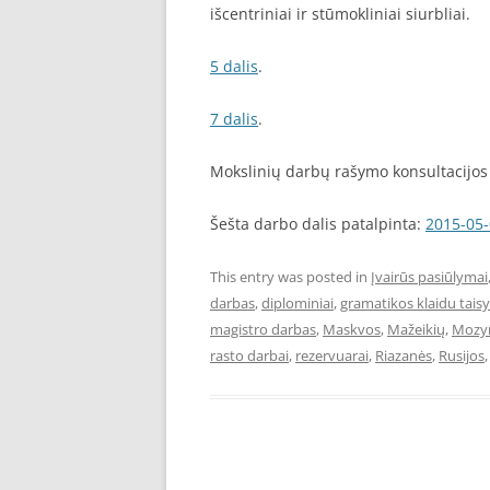
išcentriniai ir stūmokliniai siurbliai.
5 dalis
.
7 dalis
.
Mokslinių darbų rašymo konsultacijos 
Šešta darbo dalis patalpinta:
2015-05
This entry was posted in
Įvairūs pasiūlymai
darbas
,
diplominiai
,
gramatikos klaidu tai
magistro darbas
,
Maskvos
,
Mažeikių
,
Mozyr
rasto darbai
,
rezervuarai
,
Riazanės
,
Rusijos