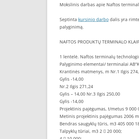
Mokslinis darbas apie Naftos terminal
Septinta
kursinio darbo
dalis yra rimt
palyginimą.
NAFTOS PRODUKTŲ TERMINALO KLAIP
1 lentelė. Naftos terminalų technologi
Palyginimo elementai/ terminalai A
Krantinės matmenys, m Nr.1 Ilgis 274
Gylis -14,00
Nr.2 Ilgis 271,24
Gylis – 14,00 Nr.3 Ilgis 250,00
Gylis -14,00
Projektinis pajėgumas, t/metus 9 000 
Metinis projektinis pajėgumas 2006 m
Bendras saugyklų tūris, m3 405 000 1
Talpyklų tūriai, m3 2  20 000;
4  10 000;