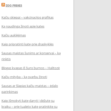
ZOO PREKES
Kačių skiepai – vakcinacijos grafikas
Ką naudinga žinoti apie kates
Kačių auklėjimas
Kaip pripratinti katę prie draskyklės
Sausas maistas šunims ar konservai – ką
rinktis
Blogas kvapas iš šuns burnos – Halitozė
Kačių mityba – ką svarbu žinoti
Sausas ar šlapias kačių maistas – ėdalo
parinkimas
Kaip išmokyti katę daryti į dėžutę su
kraiku – prie tualeto katę pratinkite su