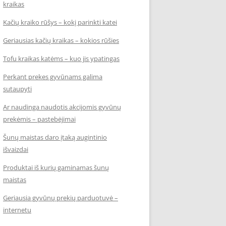
kraikas
Kačių kraiko rūšys – kokį parinkti katei
Geriausias kačių kraikas – kokios rūšies
Tofu kraikas katėms – kuo jis ypatingas
Perkant prekes gyvūnams galima
sutaupyti
Ar naudinga naudotis akcijomis gyvūnų
prekėmis – pastebėjimai
Šunų maistas daro įtaką augintinio
išvaizdai
Produktai iš kurių gaminamas šunų
maistas
Geriausia gyvūnų prekių parduotuvė –
internetu