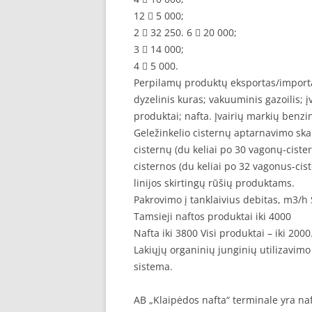
12  5 000;
2  32 250. 6  20 000;
3  14 000;
4  5 000.
Perpilamų produktų eksportas/importa
dyzelinis kuras; vakuuminis gazoilis; į
produktai; nafta. Įvairių markių benz
Geležinkelio cisternų aptarnavimo ska
cisternų (du keliai po 30 vagonų-ciste
cisternos (du keliai po 32 vagonus-cis
linijos skirtingų rūšių produktams.
Pakrovimo į tanklaivius debitas, m3/h Š
Tamsieji naftos produktai iki 4000
Nafta iki 3800 Visi produktai – iki 2000
Lakiųjų organinių junginių utilizavi
sistema.
AB „Klaipėdos nafta“ terminale yra na