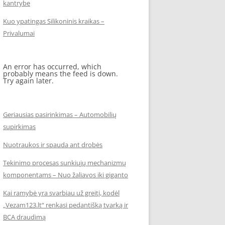
kantrybe
Kuo ypatingas Silikoninis kraikas –
Privalumai
An error has occurred, which
probably means the feed is down.
Try again later.
Geriausias pasirinkimas – Automobilių
supirkimas
Nuotraukos ir spauda ant drobės
Tekinimo procesas sunkiųjų mechanizmų
komponentams – Nuo žaliavos iki giganto
Kai ramybė yra svarbiau už greitį, kodėl
„Vezam123.lt“ renkasi pedantišką tvarką ir
BCA draudimą