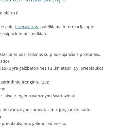
o plėtrą 6
ėme apie
rezervuarus
, pateikiama informacija apie
s susipažinimui smulkiau.
acionarios ir laikinos su plaukiojančiais pontonais,
kados.
laukų yra gelžbetoninės su „knietais“, t.y. prieplaukos
agrindinių įrenginių [20]:
imo
 ir laivo įrengimo vamzdynų švartavimui
ginio vamzdyno sumontavimo, jungiančio naftos
a
 prieplauką nuo galimo ledonešio.