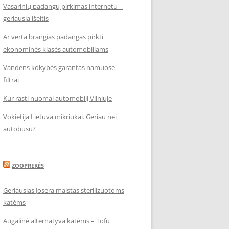
Vasarinių padangų pirkimas internetu –
geriausia išeitis
Ar verta brangias padangas pirkti
ekonominės klasės automobiliams
Vandens kokybės garantas namuose –
filtrai
Kur rasti nuomai automobilį Vilniuje
Vokietija Lietuva mikriukai. Geriau nei
autobusu?
ZOOPREKĖS
Geriausias Josera maistas sterilizuotoms
katėms
Augalinė alternatyva katėms – Tofu