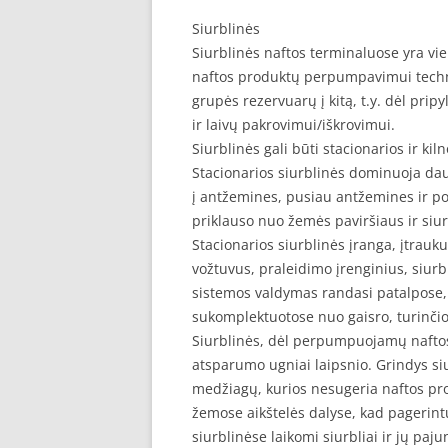
Siurblinės
Siurblinės naftos terminaluose yra vie
naftos produktų perpumpavimui techno
grupės rezervuarų į kitą, t.y. dėl pripy
ir laivų pakrovimui/iškrovimui.
Siurblinės gali būti stacionarios ir kil
Stacionarios siurblinės dominuoja dau
į antžemines, pusiau antžemines ir po
priklauso nuo žemės paviršiaus ir siur
Stacionarios siurblinės įranga, įtrauk
vožtuvus, praleidimo įrenginius, siurb
sistemos valdymas randasi patalpose, 
sukomplektuotose nuo gaisro, turinčios
Siurblinės, dėl perpumpuojamų naftos 
atsparumo ugniai laipsnio. Grindys si
medžiagų, kurios nesugeria naftos pro
žemose aikštelės dalyse, kad pagerint
siurblinėse laikomi siurbliai ir jų pa