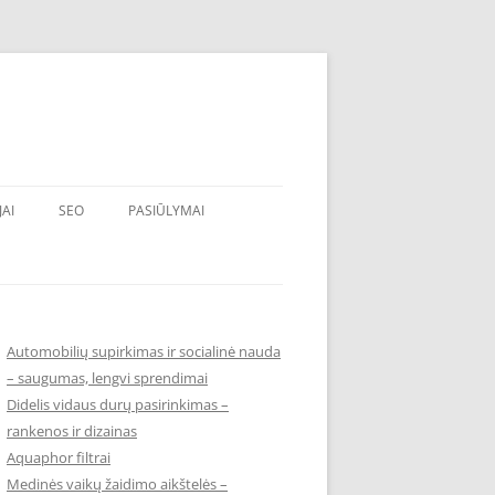
JAI
SEO
PASIŪLYMAI
Automobilių supirkimas ir socialinė nauda
– saugumas, lengvi sprendimai
Didelis vidaus durų pasirinkimas –
rankenos ir dizainas
Aquaphor filtrai
Medinės vaikų žaidimo aikštelės –