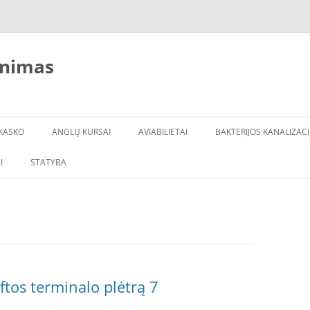
inimas
KASKO
ANGLŲ KURSAI
AVIABILIETAI
BAKTERIJOS KANALIZACI
I
STATYBA
ftos terminalo plėtrą 7