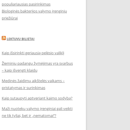
populiariausias pasirinkimas
Biologinės bakterijos valymo įrenginių
priežiūrai
LEKTUVU BILIETAI
Kaip išsirinkti geriausią pelėsio valiklį
Žieminių padangų žymėjimas yra svarbus
– kaip išvengti klaidų
Medinės žaidimų aikštelės vaikams –
pristatymas ir surinkimas
Kaip sutaupyti aptveriant kaimo sodybą?
Maži nuotekų valymo įrenginiai gali veikti
ne tik tyliai, bet ir „nematomai‘‘?