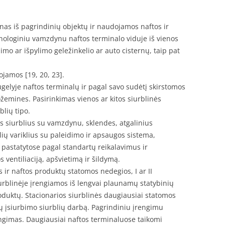
nas iš pagrindinių objektų ir naudojamos naftos ir
loginiu vamzdynu naftos terminalo viduje iš vienos
limo ar išpylimo geležinkelio ar auto cisternų, taip pat
nojamos [19, 20, 23].
gelyje naftos terminalų ir pagal savo sudėtį skirstomos
žemines. Pasirinkimas vienos ar kitos siurblinės
blių tipo.
us siurblius su vamzdynu, sklendes, atgalinius
lių variklius su paleidimo ir apsaugos sistema,
pastatytose pagal standartų reikalavimus ir
 ventiliaciją, apšvietimą ir šildymą.
ir naftos produktų statomos nedegios, I ar II
urblinėje įrengiamos iš lengvai plaunamų statybinių
duktų. Stacionarios siurblinės daugiausiai statomos
ų įsiurbimo siurblių darbą. Pagrindiniu įrengimu
jungimas. Daugiausiai naftos terminaluose taikomi