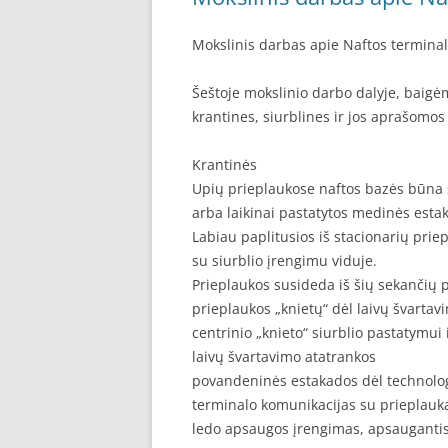
Mokslinis darbas apie Naftos terminal
Šeštoje mokslinio darbo dalyje, baig
krantines, siurblines ir jos aprašomo
Krantinės
Upių prieplaukose naftos bazės būna st
arba laikinai pastatytos medinės esta
Labiau paplitusios iš stacionarių priep
su siurblio įrengimu viduje.
Prieplaukos susideda iš šių sekančių p
prieplaukos „knietų“ dėl laivų švartav
centrinio „knieto“ siurblio pastatymui
laivų švartavimo atatrankos
povandeninės estakados dėl technolo
terminalo komunikacijas su prieplauk
ledo apsaugos įrengimas, apsaugantis