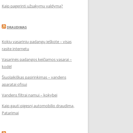
Kaip pagerinti užsakymų valdymą?
DRAUDIMAS
Kokių vasarinių padangų ieškote – visas
rasite internetu
Vasarinės padangos keičiamos vasarai –
kodėl
Šiuolaikiškas pasirinkimas – vandens
aparatai ofisui
Vandens filtrai namui – kokybei
Kaip gauti pigesnį automobilio draudimą.
Patarimai