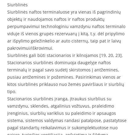
Siurblinės
Siurblinės naftos terminaluose yra vienas iš pagrindinių
objektų ir naudojamos naftos ir naftos produktų
perpumpavimui technologiniu vamzdynu naftos terminalo
viduje iš vienos grupės rezervuarų į kitą, t.y. dėl pripylimo
ar išpylimo geležinkelio ar auto cisternų, taip pat ir laivų
pakrovimui/iškrovimui.
Siurblinės gali būti stacionarios ir kilnojamos [19, 20, 23].
Stacionarios siurblinės dominuoja daugelyje naftos
terminalų ir pagal savo sudėtį skirstomos į antžemines,
pusiau antžemines ir požemines. Pasirinkimas vienos ar
kitos siurblinės priklauso nuo žemės paviršiaus ir siurblių
tipo.
Stacionarios siurblinės įranga, įtraukus siurblius su
vamzdynu, sklendes, atgalinius vožtuvus, praleidimo
įrenginius, siurblių variklius su paleidimo ir apsaugos
sistema, sistemos valdymas randasi patalpose, pastatytose
pagal standartų reikalavimus ir sukomplektuotose nuo
gaisro, turinčios ventiliaciją, apšvietimą ir šildymą.