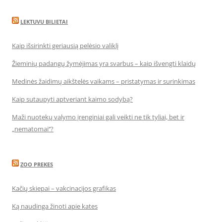
LEKTUVU BILIETAI
Kaip išsirinkti geriausią pelėsio valiklį
Žieminių padangų žymėjimas yra svarbus – kaip išvengti klaidų
Medinės žaidimų aikštelės vaikams – pristatymas ir surinkimas
Kaip sutaupyti aptveriant kaimo sodybą?
Maži nuotekų valymo įrenginiai gali veikti ne tik tyliai, bet ir
„nematomai‘‘?
ZOO PREKES
Kačių skiepai – vakcinacijos grafikas
Ką naudinga žinoti apie kates