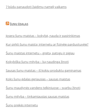
7 būdų panaudoti žaidimų namelį vaikams
ŠUNŲ ĖDALAS
Josera šunų maistas – kokybė, nauda ir pasirinkimas
Kur pirkti šunų maistą: internetu ar fizinėje parduotuvėje?
Šunų maistas internetu – greita, patogu ir pigiau
Kokybiška šunų mityba – ką naudinga žinoti
Sausas šunų maistas – iš kokių produktų gaminamas
Koks šunų ėdalas geriausias – sausas maistas
Šunų maudynės vandens telkiniuose – svarbu žinoti
Šunų mityba – tinkamiausias sausas maistas
Šunų prekės internetu