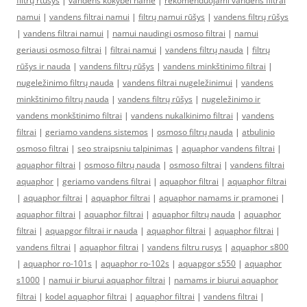
filtrų rtūšys
|
vandens kokybei name
|
rekomenduojami vandens filtrai
namui
|
vandens filtrai namui
|
filtrų namui rūšys
|
vandens filtrų rūšys
|
vandens filtrai namui
|
namui naudingi osmoso filtrai
|
namui
geriausi osmoso filtrai
|
filtrai namui
|
vandens filtrų nauda
|
filtrų
rūšys ir nauda
|
vandens filtrų rūšys
|
vandens minkštinimo filtrai
|
nugeležinimo filtrų nauda
|
vandens filtrai nugeležinimui
|
vandens
minkštinimo filtrų nauda
|
vandens filtrų rūšys
|
nugeležinimo ir
vandens monkštinimo filtrai
|
vandens nukalkinimo filtrai
|
vandens
filtrai
|
geriamo vandens sistemos
|
osmoso filtrų nauda
|
atbulinio
osmoso filtrai
|
seo straipsniu talpinimas
|
aquaphor vandens filtrai
|
aquaphor filtrai
|
osmoso filtrų nauda
|
osmoso filtrai
|
vandens filtrai
aquaphor
|
geriamo vandens filtrai
|
aquaphor filtrai
|
aquaphor filtrai
|
aquaphor filtrai
|
aquaphor filtrai
|
aquaphor namams ir pramonei
|
aquaphor filtrai
|
aquaphor filtrai
|
aquaphor filtrų nauda
|
aquaphor
filtrai
|
aquapgor filtrai ir nauda
|
aquaphor filtrai
|
aquaphor filtrai
|
vandens filtrai
|
aquaphor filtrai
|
vandens filtru rusys
|
aquaphor s800
|
aquaphor ro-101s
|
aquaphor ro-102s
|
aquapgor s550
|
aquaphor
s1000
|
namui ir biurui aquaphor filtrai
|
namams ir biurui aquaphor
filtrai
|
kodel aquaphor filtrai
|
aquaphor filtrai
|
vandens filtrai
|