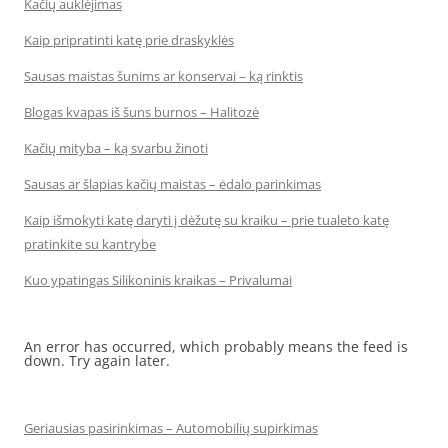
Kačių auklėjimas
Kaip pripratinti katę prie draskyklės
Sausas maistas šunims ar konservai – ką rinktis
Blogas kvapas iš šuns burnos – Halitozė
Kačių mityba – ką svarbu žinoti
Sausas ar šlapias kačių maistas – ėdalo parinkimas
Kaip išmokyti katę daryti į dėžutę su kraiku – prie tualeto katę
pratinkite su kantrybe
Kuo ypatingas Silikoninis kraikas – Privalumai
An error has occurred, which probably means the feed is
down. Try again later.
Geriausias pasirinkimas – Automobilių supirkimas