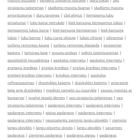
masinu voztuvai
|
vandens isleidimo siurbliai
|
duru stiklai
|
seo
straipsniu talpinimas
|
skalbimo masinu bugnai
|
skalbimo masinu
amortizatoriai
|
duru tarpines
|
cbd aliejus
|
itempiamu lubu
privalumai
|
lubu kaina netrukdo
|
kiek kainuoja itempiamos lubos
|
itempiamos lubos kaina
|
kiek kainuoja itempiamos
|
kiek kainuoja
lubos
|
lubu kainos
|
lubu rusys vilniuje
|
lubos vilniuje
|
siltnamiai
|
turbinu remontas kaune
|
turbinu remontas klaipeda
|
straipsniai
katems
|
laiminga kate
|
gyvunu prekes
|
vidinis optimizavimas
|
pasiskolinti nesudėtinga
|
paskolos internetu
|
paskolos internetu
|
greitasis kreditas
|
greitas kreditas
|
greitas kreditas internetu
|
greitieji kreditai internetu
|
kreditas internetu
|
paskolos
refinansavimas
|
draskykles katems
|
draskykles katems
|
pripratinti
kate prie draskykles
|
medinis namelis su ciuozykla
|
sausas maistas ar
konservai
|
isvalyti tepalo demes
|
seo straipsniu talpinimas
|
seo
straipsniu talpinimas
|
padangos internetu
|
padangos internetu
|
padangos internetu
|
pigios padangos
|
padangos internetu
|
padangos internetu
|
neuzsalantis zieminis langu ploviklis
|
zieminis
langu ploviklis
|
langu plovimo skystis
|
langu ploviklis
|
vasarines
padangos
|
ziemines padangos
|
padangos pigiau
|
padangos