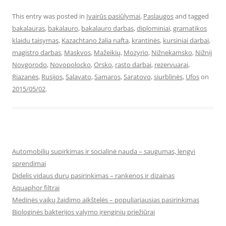
This entry was posted in
Įvairūs pasiūlymai
,
Paslaugos
and tagged
bakalauras
,
bakalauro
,
bakalauro darbas
,
diplominiai
,
gramatikos
klaidu taisymas
,
Kazachtano žalia nafta
,
krantinės
,
kursiniai darbai
,
magistro darbas
,
Maskvos
,
Mažeikių
,
Mozyrio
,
Nižnekamsko
,
Nižnij
Novgorodo
,
Novopolocko
,
Orsko
,
rasto darbai
,
rezervuarai
,
Riazanės
,
Rusijos
,
Salavato
,
Samaros
,
Saratovo
,
siurblinės
,
Ufos
on
2015/05/02
.
Automobilių supirkimas ir socialinė nauda – saugumas, lengvi
sprendimai
Didelis vidaus durų pasirinkimas – rankenos ir dizainas
Aquaphor filtrai
Medinės vaikų žaidimo aikštelės – populiariausias pasirinkimas
Biologinės bakterijos valymo įrenginių priežiūrai