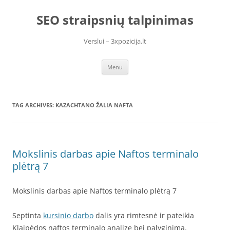
Skip
to
SEO straipsnių talpinimas
content
Verslui – 3xpozicija.lt
Menu
TAG ARCHIVES:
KAZACHTANO ŽALIA NAFTA
Mokslinis darbas apie Naftos terminalo
plėtrą 7
Mokslinis darbas apie Naftos terminalo plėtrą 7
Septinta
kursinio darbo
dalis yra rimtesnė ir pateikia
Klaipėdos naftos terminalo analizę bei palyginimą.