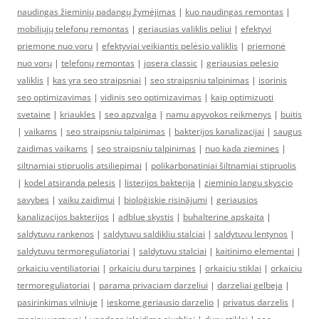
naudingas žieminių padangų žymėjimas
|
kuo naudingas remontas
|
mobiliųjų telefonų remontas
|
geriausias valiklis peliui
|
efektyvi
priemone nuo voru
|
efektyviai veikiantis pelėsio valiklis
|
priemonė
nuo vorų
|
telefonų remontas
|
josera classic
|
geriausias pelesio
valiklis
|
kas yra seo straipsniai
|
seo straipsniu talpinimas
|
isorinis
seo optimizavimas
|
vidinis seo optimizavimas
|
kaip optimizuoti
svetaine
|
kriaukles
|
seo apzvalga
|
namu apyvokos reikmenys
|
buitis
|
vaikams
|
seo straipsniu talpinimas
|
bakterijos kanalizacijai
|
saugus
zaidimas vaikams
|
seo straipsniu talpinimas
|
nuo kada ziemines
|
siltnamiai stipruolis atsiliepimai
|
polikarbonatiniai šiltnamiai stipruolis
|
kodel atsiranda pelesis
|
listerijos bakterija
|
zieminio langu skyscio
savybes
|
vaiku zaidimui
|
bioloģiskie risinājumi
|
geriausios
kanalizacijos bakterijos
|
adblue skystis
|
buhalterine apskaita
|
saldytuvu rankenos
|
saldytuvu saldikliu stalciai
|
saldytuvu lentynos
|
saldytuvu termoreguliatoriai
|
saldytuvu stalciai
|
kaitinimo elementai
|
orkaiciu ventiliatoriai
|
orkaiciu duru tarpines
|
orkaiciu stiklai
|
orkaiciu
termoreguliatoriai
|
parama privaciam darzeliui
|
darzeliai gelbeja
|
pasirinkimas vilniuje
|
ieskome geriausio darzelio
|
privatus darzelis
|