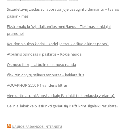
Sužadėtuvių žiedas su laboratorijoje užaugintu deimantu – tvarus
pasirinkimas
Ekstremalų krūvį atlaikančios medžiagos – Tiekimas sunkiajai
pramonei
Raudono aukso žiedai – kodėl jie traukia šiuolaikines poras?
Atbulinis osmosas ir paskirtis – Kokia nauda
Osmoso filtrų – atbulinio osmoso nauda
Išskirtinio vyrų stiliaus atributas – kaklaraištis
AQUAPHOR S550 P1 vandens filtrai
Vienkartiniai rankšluosčiai: kaip išsirinkti tinkamiausią variantą?
Geliniai lakai: kaip išsirinkti geriausią ir užtikrinti ilgalaikį rezultatą?
NAUJOS PADANGOS INTERNETU