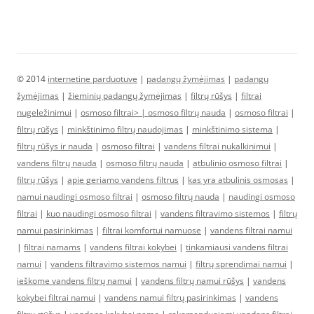
© 2014
internetine parduotuve
|
padangų žymėjimas
|
padangų
žymėjimas
|
žieminių padangų žymėjimas
|
filtrų rūšys
|
filtrai
nugeležinimui
|
osmoso filtrai> |
osmoso filtrų nauda
|
osmoso filtrai
|
filtrų rūšys
|
minkštinimo filtrų naudojimas
|
minkštinimo sistema
|
filtrų rūšys ir nauda
|
osmoso filtrai
|
vandens filtrai nukalkinimui
|
vandens filtrų nauda
|
osmoso filtrų nauda
|
atbulinio osmoso filtrai
|
filtrų rūšys
|
apie geriamo vandens filtrus
|
kas yra atbulinis osmosas
|
namui naudingi osmoso filtrai
|
osmoso filtrų nauda
|
naudingi osmoso
filtrai
|
kuo naudingi osmoso filtrai
|
vandens filtravimo sistemos
|
filtrų
namui pasirinkimas
|
filtrai komfortui namuose
|
vandens filtrai namui
|
filtrai namams
|
vandens filtrai kokybei
|
tinkamiausi vandens filtrai
namui
|
vandens filtravimo sistemos namui
|
filtrų sprendimai namui
|
ieškome vandens filtrų namui
|
vandens filtrų namui rūšys
|
vandens
kokybei filtrai namui
|
vandens namui filtrų pasirinkimas
|
vandens