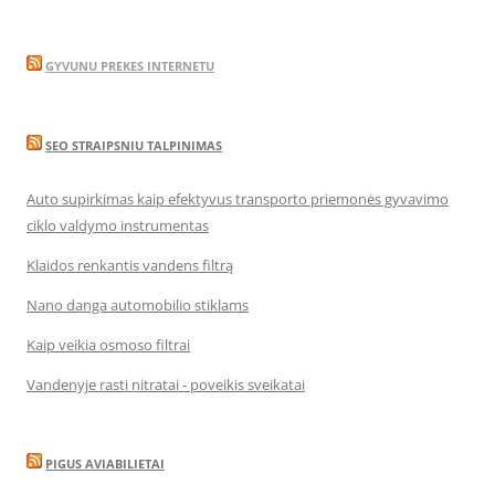
GYVUNU PREKES INTERNETU
SEO STRAIPSNIU TALPINIMAS
Auto supirkimas kaip efektyvus transporto priemonės gyvavimo
ciklo valdymo instrumentas
Klaidos renkantis vandens filtrą
Nano danga automobilio stiklams
Kaip veikia osmoso filtrai
Vandenyje rasti nitratai - poveikis sveikatai
PIGUS AVIABILIETAI