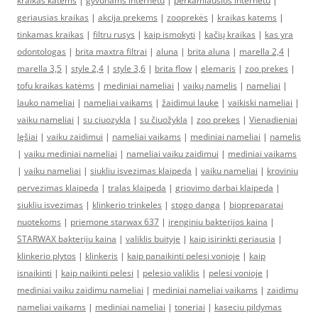
kraikas katėms
|
gyvūnams internetu
|
perkamiausios internetu
|
geriausias kraikas
|
akcija prekems
|
zooprekės
|
kraikas katems
|
tinkamas kraikas
|
filtru rusys
|
kaip ismokyti
|
kačių kraikas
|
kas yra
odontologas
|
brita maxtra filtrai
|
aluna
|
brita aluna
|
marella 2,4
|
marella 3,5
|
style 2,4
|
style 3,6
|
brita flow
|
elemaris
|
zoo prekes
|
tofu kraikas katėms
|
mediniai nameliai
|
vaikų namelis
|
nameliai
|
lauko nameliai
|
nameliai vaikams
|
žaidimui lauke
|
vaikiski nameliai
|
vaiku nameliai
|
su ciuozykla
|
su čiuožykla
|
zoo prekes
|
Vienadieniai
lęšiai
|
vaiku zaidimui
|
nameliai vaikams
|
mediniai nameliai
|
namelis
|
vaiku mediniai nameliai
|
nameliai vaiku zaidimui
|
mediniai vaikams
|
vaiku nameliai
|
siukliu isvezimas klaipeda
|
vaiku nameliai
|
kroviniu
pervezimas klaipeda
|
tralas klaipeda
|
griovimo darbai klaipeda
|
siukliu isvezimas
|
klinkerio trinkeles
|
stogo danga
|
biopreparatai
nuotekoms
|
priemone starwax 637
|
irenginiu bakterijos kaina
|
STARWAX bakteriju kaina
|
valiklis buityje
|
kaip isirinkti geriausia
|
klinkerio plytos
|
klinkeris
|
kaip panaikinti pelesi vonioje
|
kaip
isnaikinti
|
kaip naikinti pelesi
|
pelesio valiklis
|
pelesi vonioje
|
mediniai vaiku zaidimu nameliai
|
mediniai nameliai vaikams
|
zaidimu
nameliai vaikams
|
mediniai nameliai
|
toneriai
|
kaseciu pildymas