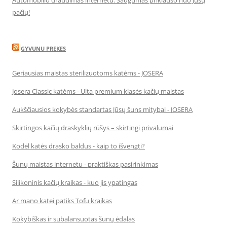
Automobilio draudimas internetu. Saugumas priklauso nuo Jūsų
pačių!
GYVUNU PREKES
Geriausias maistas sterilizuotoms katėms - JOSERA
Josera Classic katėms - Ulta premium klasės kačių maistas
Aukščiausios kokybės standartas Jūsų šuns mitybai - JOSERA
Skirtingos kačių draskyklių rūšys – skirtingi privalumai
Kodėl katės drasko baldus - kaip to išvengti?
Šunų maistas internetu - praktiškas pasirinkimas
Silikoninis kačių kraikas - kuo jis ypatingas
Ar mano katei patiks Tofu kraikas
Kokybiškas ir subalansuotas šunų ėdalas