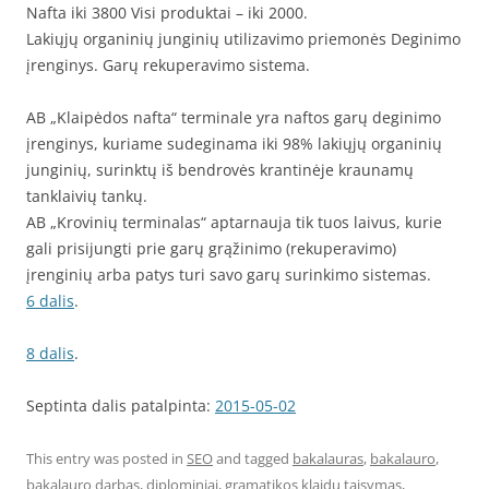
Nafta iki 3800 Visi produktai – iki 2000.
Lakiųjų organinių junginių utilizavimo priemonės Deginimo
įrenginys. Garų rekuperavimo sistema.
AB „Klaipėdos nafta“ terminale yra naftos garų deginimo
įrenginys, kuriame sudeginama iki 98% lakiųjų organinių
junginių, surinktų iš bendrovės krantinėje kraunamų
tanklaivių tankų.
AB „Krovinių terminalas“ aptarnauja tik tuos laivus, kurie
gali prisijungti prie garų grąžinimo (rekuperavimo)
įrenginių arba patys turi savo garų surinkimo sistemas.
6 dalis
.
8 dalis
.
Septinta dalis patalpinta:
2015-05-02
This entry was posted in
SEO
and tagged
bakalauras
,
bakalauro
,
bakalauro darbas
,
diplominiai
,
gramatikos klaidu taisymas
,