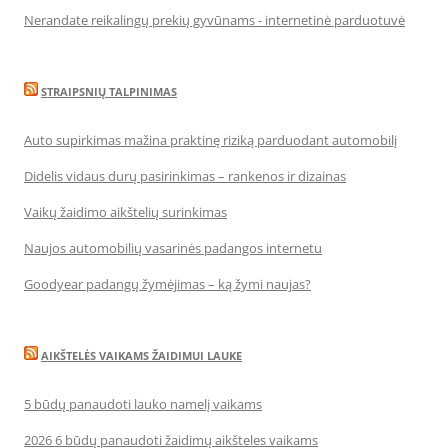
Nerandate reikalingų prekių gyvūnams - internetinė parduotuvė
STRAIPSNIŲ TALPINIMAS
Auto supirkimas mažina praktinę riziką parduodant automobilį
Didelis vidaus durų pasirinkimas – rankenos ir dizainas
Vaikų žaidimo aikštelių surinkimas
Naujos automobilių vasarinės padangos internetu
Goodyear padangų žymėjimas – ką žymi naujas?
AIKŠTELĖS VAIKAMS ŽAIDIMUI LAUKE
5 būdų panaudoti lauko namelį vaikams
2026 6 būdų panaudoti žaidimų aikšteles vaikams