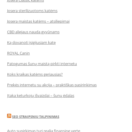
Josera Classic katėms
Josera sterilizuotoms katėms
Josera maistas katėms – atsiliepimai
CBD aliejaus nauda gyvūnams
Ką dovanoti įsigijusiam katę
ROYAL Canin
Patogumas šunų maistą pirkti internetu
Koks kraikas katėms geriausias?
Prekės internetu su akcija – praktiškas pasirinkimas
Įtaka keturkojų išvaizdai – šunų ėdalas
SEO STRAIPSNIU TALPINIMAS
Auto supirkimas turi realią finansinę vertę