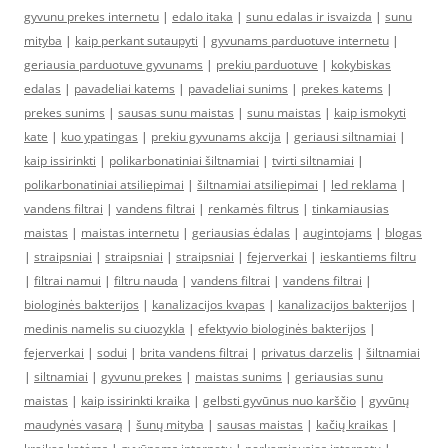
gyvunu prekes internetu
|
edalo itaka
|
sunu edalas ir isvaizda
|
sunu
mityba
|
kaip perkant sutaupyti
|
gyvunams parduotuve internetu
|
geriausia parduotuve gyvunams
|
prekiu parduotuve
|
kokybiskas
edalas
|
pavadeliai katems
|
pavadeliai sunims
|
prekes katems
|
prekes sunims
|
sausas sunu maistas
|
sunu maistas
|
kaip ismokyti
kate
|
kuo ypatingas
|
prekiu gyvunams akcija
|
geriausi siltnamiai
|
kaip issirinkti
|
polikarbonatiniai šiltnamiai
|
tvirti siltnamiai
|
polikarbonatiniai atsiliepimai
|
šiltnamiai atsiliepimai
|
led reklama
|
vandens filtrai
|
vandens filtrai
|
renkamės filtrus
|
tinkamiausias
maistas
|
maistas internetu
|
geriausias ėdalas
|
augintojams
|
blogas
|
straipsniai
|
straipsniai
|
straipsniai
|
fejerverkai
|
ieskantiems filtru
|
filtrai namui
|
filtru nauda
|
vandens filtrai
|
vandens filtrai
|
biologinės bakterijos
|
kanalizacijos kvapas
|
kanalizacijos bakterijos
|
medinis namelis su ciuozykla
|
efektyvio biologinės bakterijos
|
fejerverkai
|
sodui
|
brita vandens filtrai
|
privatus darzelis
|
šiltnamiai
|
siltnamiai
|
gyvunu prekes
|
maistas sunims
|
geriausias sunu
maistas
|
kaip issirinkti kraika
|
gelbsti gyvūnus nuo karščio
|
gyvūnų
maudynės vasarą
|
šunų mityba
|
sausas maistas
|
kačių kraikas
|