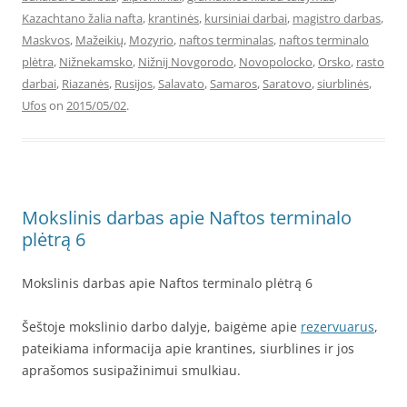
Kazachtano žalia nafta
,
krantinės
,
kursiniai darbai
,
magistro darbas
,
Maskvos
,
Mažeikių
,
Mozyrio
,
naftos terminalas
,
naftos terminalo
plėtra
,
Nižnekamsko
,
Nižnij Novgorodo
,
Novopolocko
,
Orsko
,
rasto
darbai
,
Riazanės
,
Rusijos
,
Salavato
,
Samaros
,
Saratovo
,
siurblinės
,
Ufos
on
2015/05/02
.
Mokslinis darbas apie Naftos terminalo
plėtrą 6
Mokslinis darbas apie Naftos terminalo plėtrą 6
Šeštoje mokslinio darbo dalyje, baigėme apie
rezervuarus
,
pateikiama informacija apie krantines, siurblines ir jos
aprašomos susipažinimui smulkiau.