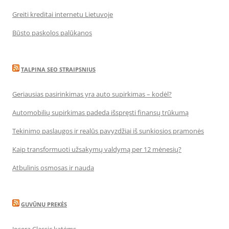
Greiti kreditai internetu Lietuvoje
Būsto paskolos palūkanos
TALPINA SEO STRAIPSNIUS
Geriausias pasirinkimas yra auto supirkimas – kodėl?
Automobilių supirkimas padeda išspręsti finansų trūkumą
Tekinimo paslaugos ir realūs pavyzdžiai iš sunkiosios pramonės
Kaip transformuoti užsakymų valdymą per 12 mėnesių?
Atbulinis osmosas ir nauda
GUVŪNŲ PREKĖS