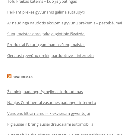
Tofu kraikas katėms – kuo jis ypatingas
Perkant prekes gyvūnams galima sutaupyti
Ar naudinga naudotis akcijomis gyvūnų prekėmis – pastebėjimai
Šunų maistas daro įtaką augintinio išvaizdai
Produktai iš kurių gaminamas šunų maistas
Geriausia gyvūnų prekių parduotuvė – internetu
DRAUDIMAS
Žieminių padangų žymėjimas ir draudimas
Naujos Continental vasarinės padangos internetu
Vandens filtrai namui – kiekvienam gyventojui
Pigiausiai ir brangiausiai draudžiami automobiliai