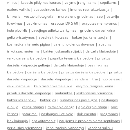
vilnius
|
kaseciu pildymas kaunas
|
valymo įrenginiams
|
septikams
|
tualeto valiklis
|
spausdintuvu kainos
|
imones restrukturizacija
|
klinkeris
|
vestuviu fotografai
|
muro sienu griovimas
|
seo
|
bateriju
ikrovimas
|
patikimumas
|
orapute JDK S 60
|
oraputes membranos
|
indu ploviklis
|
pavojingu atlieku tvarkymas
|
griovimo darbai kaina
|
geliu pristatymas
|
apatinis trikotazas
|
bakterijos kanalizacijai
|
kosmetika internetu pigiau
|
valentino dienos dovanos
|
apatinis
trikotazas moterims
|
bakterijoskanalizacijai.lt
|
darzelis klaipedoje
|
vaiku darzelis klaipedoje
|
pagalba tėvams klaipėdoje
|
privatus
darželis klaipėdoje gelbėja
|
darželis klaipėdoje
|
pasirinkimas
klaipėdoje
|
darželis klaipėdoje
|
privatus darželis klaipėdoje
|
privatus
darželis klaipėdoje
|
darželis klaipėdoje
|
vandens filtrai
|
nuo pelesio
|
vaiku nameliai
|
kaip rasti tinkama aukle
|
valymo irenginiai kaina
|
privatus darzelis klaipedoje
|
matininkas
|
ieškantiems priemonių
|
bakterijos septikui
|
bakterijos
|
buhalterines paslaugos
|
paslaugos
vilniuje
|
cerpiu stogas
|
mitai apie dangą
|
apie čerpinį stogą
|
apie
čerpes
|
patarimai
|
paslaugos Lietuvoje
|
dokumentai
|
programos
|
kiek kainuoja
|
apskaitaman.lt
|
naujiems ir probleminiams septikams
|
geriausios priemones
|
kanalizaciniai vandenys
|
vandens suliniu