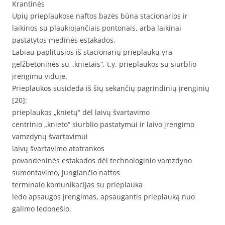
Krantinės
Upių prieplaukose naftos bazės būna stacionarios ir
laikinos su plaukiojančiais pontonais, arba laikinai
pastatytos medinės estakados.
Labiau paplitusios iš stacionarių prieplaukų yra
gelžbetoninės su „knietais“, t.y. prieplaukos su siurblio
įrengimu viduje.
Prieplaukos susideda iš šių sekančių pagrindinių įrenginių
[20]:
prieplaukos „knietų“ dėl laivų švartavimo
centrinio „knieto“ siurblio pastatymui ir laivo įrengimo
vamzdynų švartavimui
laivų švartavimo atatrankos
povandeninės estakados dėl technologinio vamzdyno
sumontavimo, jungiančio naftos
terminalo komunikacijas su prieplauka
ledo apsaugos įrengimas, apsaugantis prieplauką nuo
galimo ledonešio.