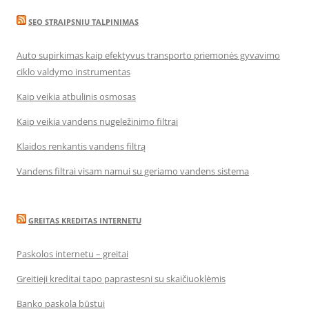
SEO STRAIPSNIU TALPINIMAS
Auto supirkimas kaip efektyvus transporto priemonės gyvavimo
ciklo valdymo instrumentas
Kaip veikia atbulinis osmosas
Kaip veikia vandens nugeležinimo filtrai
Klaidos renkantis vandens filtrą
Vandens filtrai visam namui su geriamo vandens sistema
GREITAS KREDITAS INTERNETU
Paskolos internetu – greitai
Greitieji kreditai tapo paprastesni su skaičiuoklėmis
Banko paskola būstui