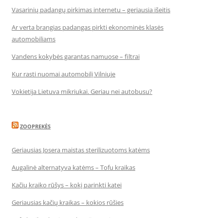
Vasarinių padangų pirkimas internetu – geriausia išeitis
Ar verta brangias padangas pirkti ekonominės klasės
automobiliams
Vandens kokybės garantas namuose – filtrai
Kur rasti nuomai automobilį Vilniuje
Vokietija Lietuva mikriukai. Geriau nei autobusu?
ZOOPREKĖS
Geriausias Josera maistas sterilizuotoms katėms
Augalinė alternatyva katėms – Tofu kraikas
Kačių kraiko rūšys – kokį parinkti katei
Geriausias kačių kraikas – kokios rūšies