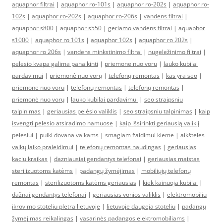
aquaphor filtrai
|
aquaphor ro-101s
|
aquaphor ro-202s
|
aquaphor ro-
102s
|
aquaphor ro-202s
|
aquaphor ro-206s
|
vandens filtrai
|
aquaphor s800
|
aquaphor s550
|
geriamo vandens filtrai
|
aquaphor
s1000
|
aquaphor ro 101s
|
aquaphor 102s
|
aquaphor ro 202s
|
aquaphor ro 206s
|
vandens minkstinimo filtrai
|
nugeležinimo filtrai
|
pelesio kvapa galima panaikinti
|
priemone nuo voru
|
lauko kubilai
pardavimui
|
priemonė nuo vorų
|
telefonų remontas
|
kas yra seo
|
priemone nuo voru
|
telefonų remontas
|
telefonų remontas
|
priemonė nuo vorų
|
lauko kubilai pardavimui
|
seo straipsniu
talpinimas
|
geriausias pelėsio valiklis
|
seo straipsniu talpinimas
|
kaip
isvengti pelesio atsiradimo namuose
|
kaip išsirinkti geriausią valiklį
pelėsiui
|
puiki dovana vaikams
|
smagiam žaidimui kieme
|
aikštelės
vaikų laiko praleidimui
|
telefonų remontas naudingas
|
geriausias
kaciu kraikas
|
dazniausiai gendantys telefonai
|
geriausias maistas
sterilizuotoms katėms
|
padangų žymėjimas
|
mobiliųjų telefonų
remontas
|
sterilizuotoms katėms geriausias
|
kiek kainuoja kubilai
|
dažnai gendantys telefonai
|
geriausias vonios valiklis
|
elektromobiliu
ikrovimo stoteliu pletra lietuvoje
|
lietuvoje daugeja stoteliu
|
padangų
žymėjimas reikalingas
|
vasarinės padangos elektromobiliams
|