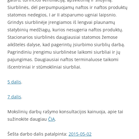
Siurblinės, dėl perpumpuojamų naftos ir naftos produktų
statomos nedegios, I ar II atsparumo ugniai laipsnio.
Grindys siurblinėje įrengiamos iš lengvai plaunamų
statybinių medžiagų, kurios nesugeria naftos produktų.
Stacionarios siurblinės daugiausiai statomos žemose
aikštelės dalyse, kad pagerintų įsiurbimo siurblių darbą.
Pagrindiniu įrengimu siurblinėse laikomi siurbliai ir jų
pajungimas. Daugiausiai naftos terminaluose taikomi
išcentriniai ir stūmokliniai siurbliai.
5 dalis
.
7 dalis
.
Mokslinių darbų rašymo konsultacijos kainuoja, apie tai
sužinokite daugiau
ČIA
.
Šešta darbo dalis patalpinta:
2015-05-02