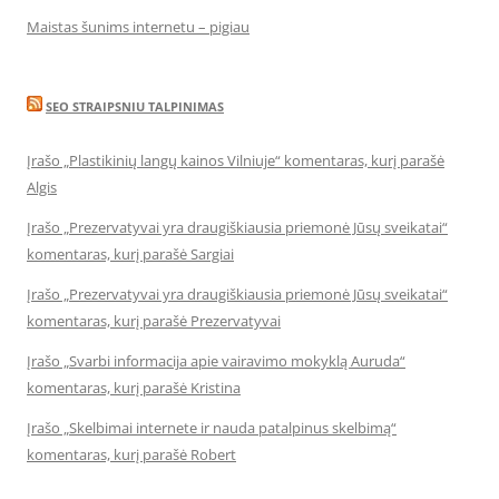
Maistas šunims internetu – pigiau
SEO STRAIPSNIU TALPINIMAS
Įrašo „Plastikinių langų kainos Vilniuje“ komentaras, kurį parašė
Algis
Įrašo „Prezervatyvai yra draugiškiausia priemonė Jūsų sveikatai“
komentaras, kurį parašė Sargiai
Įrašo „Prezervatyvai yra draugiškiausia priemonė Jūsų sveikatai“
komentaras, kurį parašė Prezervatyvai
Įrašo „Svarbi informacija apie vairavimo mokyklą Auruda“
komentaras, kurį parašė Kristina
Įrašo „Skelbimai internete ir nauda patalpinus skelbimą“
komentaras, kurį parašė Robert