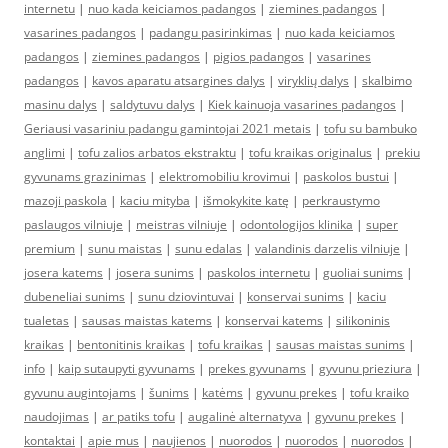
internetu
|
nuo kada keiciamos padangos
|
ziemines padangos
|
vasarines padangos
|
padangu pasirinkimas
|
nuo kada keiciamos
padangos
|
ziemines padangos
|
pigios padangos
|
vasarines
padangos
|
kavos aparatu atsargines dalys
|
viryklių dalys
|
skalbimo
masinu dalys
|
saldytuvu dalys
|
Kiek kainuoja vasarines padangos
|
Geriausi vasariniu padangu gamintojai 2021 metais
|
tofu su bambuko
anglimi
|
tofu zalios arbatos ekstraktu
|
tofu kraikas originalus
|
prekiu
gyvunams grazinimas
|
elektromobiliu krovimui
|
paskolos bustui
|
mazoji paskola
|
kaciu mityba
|
išmokykite katę
|
perkraustymo
paslaugos vilniuje
|
meistras vilniuje
|
odontologijos klinika
|
super
premium
|
sunu maistas
|
sunu edalas
|
valandinis darzelis vilniuje
|
josera katems
|
josera sunims
|
paskolos internetu
|
guoliai sunims
|
dubeneliai sunims
|
sunu dziovintuvai
|
konservai sunims
|
kaciu
tualetas
|
sausas maistas katems
|
konservai katems
|
silikoninis
kraikas
|
bentonitinis kraikas
|
tofu kraikas
|
sausas maistas sunims
|
info
|
kaip sutaupyti gyvunams
|
prekes gyvunams
|
gyvunu prieziura
|
gyvunu augintojams
|
šunims
|
katėms
|
gyvunu prekes
|
tofu kraiko
naudojimas
|
ar patiks tofu
|
augalinė alternatyva
|
gyvunu prekes
|
kontaktai
|
apie mus
|
naujienos
|
nuorodos
|
nuorodos
|
nuorodos
|