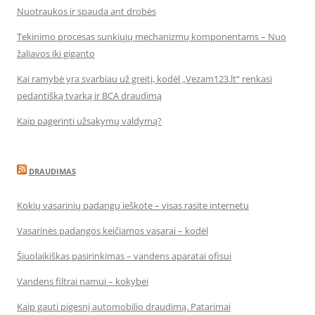
Nuotraukos ir spauda ant drobės
Tekinimo procesas sunkiųjų mechanizmų komponentams – Nuo
žaliavos iki giganto
Kai ramybė yra svarbiau už greitį, kodėl „Vezam123.lt“ renkasi
pedantišką tvarką ir BCA draudimą
Kaip pagerinti užsakymų valdymą?
DRAUDIMAS
Kokių vasarinių padangų ieškote – visas rasite internetu
Vasarinės padangos keičiamos vasarai – kodėl
Šiuolaikiškas pasirinkimas – vandens aparatai ofisui
Vandens filtrai namui – kokybei
Kaip gauti pigesnį automobilio draudimą. Patarimai