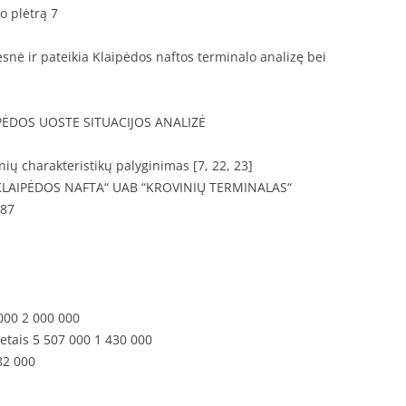
o plėtrą 7
esnė ir pateikia Klaipėdos naftos terminalo analizę bei
ĖDOS UOSTE SITUACIJOS ANALIZĖ
nių charakteristikų palyginimas [7, 22, 23]
B“KLAIPĖDOS NAFTA“ UAB “KROVINIŲ TERMINALAS“
,87
000 2 000 000
etais 5 507 000 1 430 000
82 000