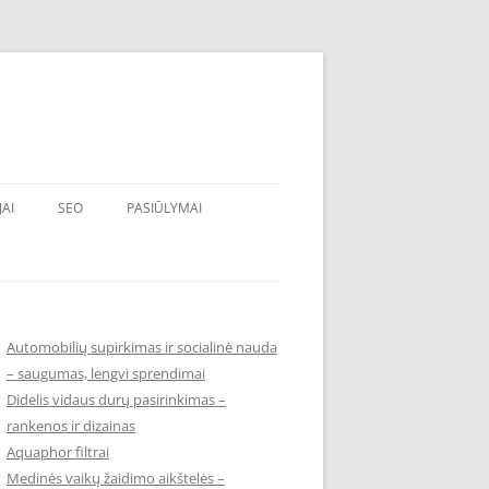
JAI
SEO
PASIŪLYMAI
Automobilių supirkimas ir socialinė nauda
– saugumas, lengvi sprendimai
Didelis vidaus durų pasirinkimas –
rankenos ir dizainas
Aquaphor filtrai
Medinės vaikų žaidimo aikštelės –