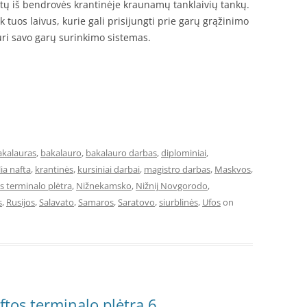
ktų iš bendrovės krantinėje kraunamų tanklaivių tankų.
 tuos laivus, kurie gali prisijungti prie garų grąžinimo
uri savo garų surinkimo sistemas.
akalauras
,
bakalauro
,
bakalauro darbas
,
diplominiai
,
ia nafta
,
krantinės
,
kursiniai darbai
,
magistro darbas
,
Maskvos
,
s terminalo plėtra
,
Nižnekamsko
,
Nižnij Novgorodo
,
s
,
Rusijos
,
Salavato
,
Samaros
,
Saratovo
,
siurblinės
,
Ufos
on
ftos terminalo plėtrą 6