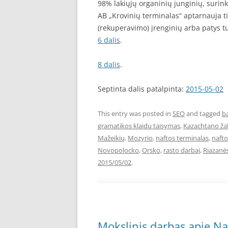
98% lakiųjų organinių junginių, surin
AB „Krovinių terminalas“ aptarnauja tik
(rekuperavimo) įrenginių arba patys t
6 dalis
.
8 dalis
.
Septinta dalis patalpinta:
2015-05-02
This entry was posted in
SEO
and tagged
b
gramatikos klaidu taisymas
,
Kazachtano žal
Mažeikių
,
Mozyrio
,
naftos terminalas
,
nafto
Novopolocko
,
Orsko
,
rasto darbai
,
Riazanė
2015/05/02
.
Mokslinis darbas apie Na