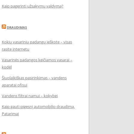
Kaip pagerinti užsakymų valdymą?
DRAUDIMAS
Kokių vasarinių padangų ieškote – visas
rasite internetu
Vasarinės padangos keičiamos vasarai –
kodėl
Šiuolaikiškas pasirinkimas – vandens
aparatai ofisui
Vandens filtrai namui – kokybei
Kaip gauti pigesnį automobilio draudimą.
Patarimai