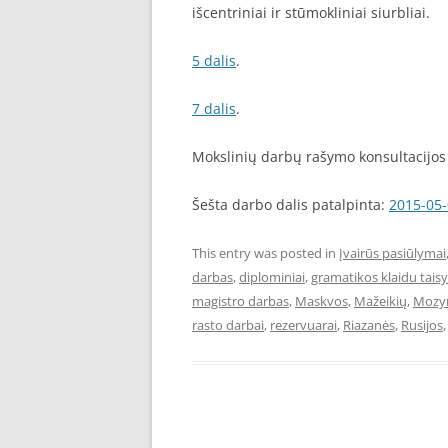
išcentriniai ir stūmokliniai siurbliai.
5 dalis
.
7 dalis
.
Mokslinių darbų rašymo konsultacijos 
Šešta darbo dalis patalpinta:
2015-05
This entry was posted in
Įvairūs pasiūlymai
darbas
,
diplominiai
,
gramatikos klaidu tai
magistro darbas
,
Maskvos
,
Mažeikių
,
Mozyr
rasto darbai
,
rezervuarai
,
Riazanės
,
Rusijos