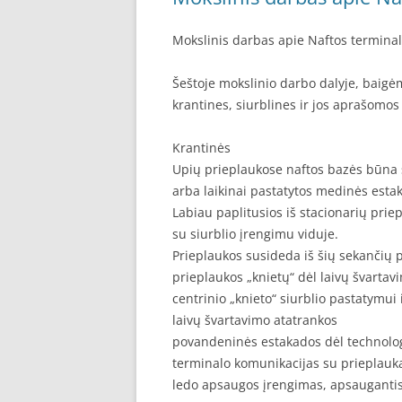
Mokslinis darbas apie Naftos terminal
Šeštoje mokslinio darbo dalyje, baig
krantines, siurblines ir jos aprašomo
Krantinės
Upių prieplaukose naftos bazės būna st
arba laikinai pastatytos medinės esta
Labiau paplitusios iš stacionarių priep
su siurblio įrengimu viduje.
Prieplaukos susideda iš šių sekančių p
prieplaukos „knietų“ dėl laivų švartav
centrinio „knieto“ siurblio pastatymui
laivų švartavimo atatrankos
povandeninės estakados dėl technolo
terminalo komunikacijas su prieplauk
ledo apsaugos įrengimas, apsaugantis