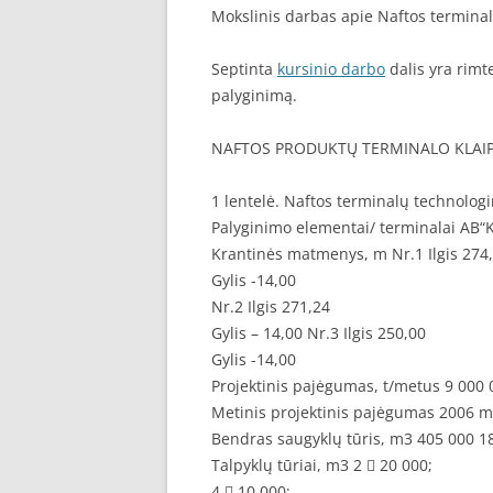
Mokslinis darbas apie Naftos terminal
Septinta
kursinio darbo
dalis yra rimt
palyginimą.
NAFTOS PRODUKTŲ TERMINALO KLAIP
1 lentelė. Naftos terminalų technologi
Palyginimo elementai/ terminalai A
Krantinės matmenys, m Nr.1 Ilgis 274
Gylis -14,00
Nr.2 Ilgis 271,24
Gylis – 14,00 Nr.3 Ilgis 250,00
Gylis -14,00
Projektinis pajėgumas, t/metus 9 000 
Metinis projektinis pajėgumas 2006 m
Bendras saugyklų tūris, m3 405 000 1
Talpyklų tūriai, m3 2  20 000;
4  10 000;