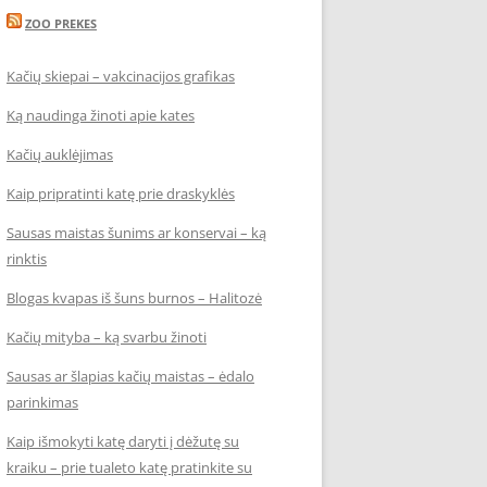
ZOO PREKES
Kačių skiepai – vakcinacijos grafikas
Ką naudinga žinoti apie kates
Kačių auklėjimas
Kaip pripratinti katę prie draskyklės
Sausas maistas šunims ar konservai – ką
rinktis
Blogas kvapas iš šuns burnos – Halitozė
Kačių mityba – ką svarbu žinoti
Sausas ar šlapias kačių maistas – ėdalo
parinkimas
Kaip išmokyti katę daryti į dėžutę su
kraiku – prie tualeto katę pratinkite su