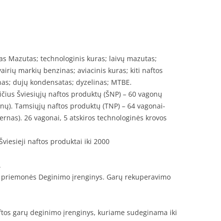
s Mazutas; technologinis kuras; laivų mazutas;
vairių markių benzinas; aviacinis kuras; kiti naftos
inas; dujų kondensatas; dyzelinas; MTBE.
ičius Šviesiųjų naftos produktų (ŠNP) – 60 vagonų
rnų). Tamsiųjų naftos produktų (TNP) – 64 vagonai-
ternas). 26 vagonai, 5 atskiros technologinės krovos
viesieji naftos produktai iki 2000
.
mo priemonės Deginimo įrenginys. Garų rekuperavimo
ftos garų deginimo įrenginys, kuriame sudeginama iki