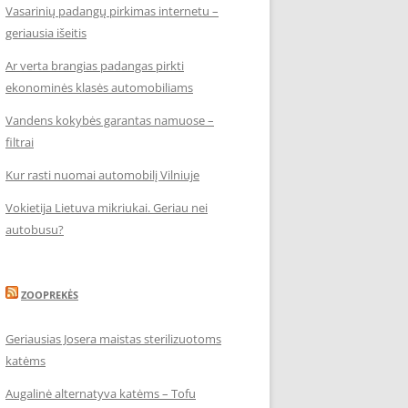
Vasarinių padangų pirkimas internetu –
geriausia išeitis
Ar verta brangias padangas pirkti
ekonominės klasės automobiliams
Vandens kokybės garantas namuose –
filtrai
Kur rasti nuomai automobilį Vilniuje
Vokietija Lietuva mikriukai. Geriau nei
autobusu?
ZOOPREKĖS
Geriausias Josera maistas sterilizuotoms
katėms
Augalinė alternatyva katėms – Tofu