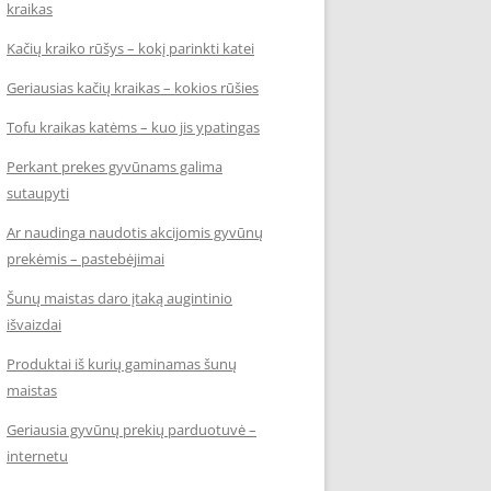
kraikas
Kačių kraiko rūšys – kokį parinkti katei
Geriausias kačių kraikas – kokios rūšies
Tofu kraikas katėms – kuo jis ypatingas
Perkant prekes gyvūnams galima
sutaupyti
Ar naudinga naudotis akcijomis gyvūnų
prekėmis – pastebėjimai
Šunų maistas daro įtaką augintinio
išvaizdai
Produktai iš kurių gaminamas šunų
maistas
Geriausia gyvūnų prekių parduotuvė –
internetu