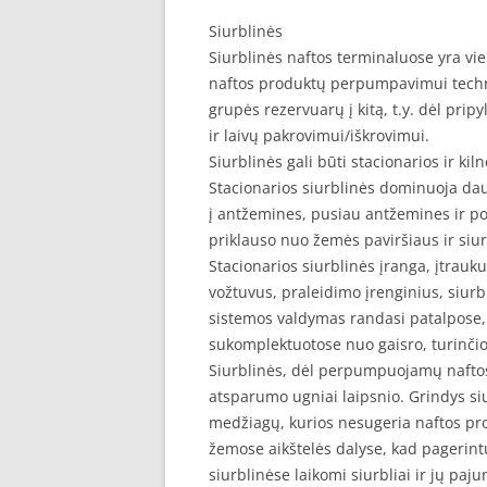
Siurblinės
Siurblinės naftos terminaluose yra vie
naftos produktų perpumpavimui techno
grupės rezervuarų į kitą, t.y. dėl pripy
ir laivų pakrovimui/iškrovimui.
Siurblinės gali būti stacionarios ir kil
Stacionarios siurblinės dominuoja dau
į antžemines, pusiau antžemines ir po
priklauso nuo žemės paviršiaus ir siur
Stacionarios siurblinės įranga, įtrauk
vožtuvus, praleidimo įrenginius, siurb
sistemos valdymas randasi patalpose, 
sukomplektuotose nuo gaisro, turinčios
Siurblinės, dėl perpumpuojamų naftos 
atsparumo ugniai laipsnio. Grindys si
medžiagų, kurios nesugeria naftos pro
žemose aikštelės dalyse, kad pagerint
siurblinėse laikomi siurbliai ir jų pa