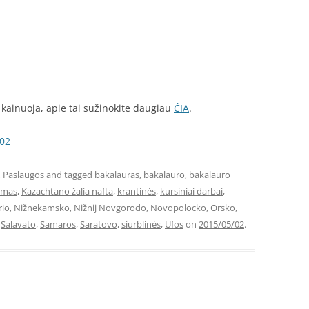
kainuoja, apie tai sužinokite daugiau
ČIA
.
-02
,
Paslaugos
and tagged
bakalauras
,
bakalauro
,
bakalauro
symas
,
Kazachtano žalia nafta
,
krantinės
,
kursiniai darbai
,
io
,
Nižnekamsko
,
Nižnij Novgorodo
,
Novopolocko
,
Orsko
,
,
Salavato
,
Samaros
,
Saratovo
,
siurblinės
,
Ufos
on
2015/05/02
.