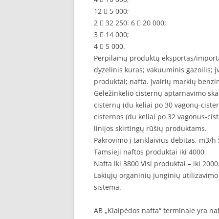
12  5 000;
2  32 250. 6  20 000;
3  14 000;
4  5 000.
Perpilamų produktų eksportas/importa
dyzelinis kuras; vakuuminis gazoilis; į
produktai; nafta. Įvairių markių benz
Geležinkelio cisternų aptarnavimo ska
cisternų (du keliai po 30 vagonų-ciste
cisternos (du keliai po 32 vagonus-cis
linijos skirtingų rūšių produktams.
Pakrovimo į tanklaivius debitas, m3/h Š
Tamsieji naftos produktai iki 4000
Nafta iki 3800 Visi produktai – iki 2000
Lakiųjų organinių junginių utilizavi
sistema.
AB „Klaipėdos nafta“ terminale yra na