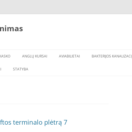
inimas
KASKO
ANGLŲ KURSAI
AVIABILIETAI
BAKTERIJOS KANALIZACI
I
STATYBA
ftos terminalo plėtrą 7