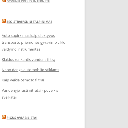
GYVUNU PREKES INTERNETU
SEO STRAIPSNIU TALPINIMAS
Auto supirkimas kaip efektyvus
transporto priemonės gyvavimo ciklo
valdymo instrumentas
Klaidos renkantis vandens filtrą
Nano danga automobilio stiklams
Kaip veikia osmoso filtrai
Vandenyje rasti nitratai - poveikis
sveikatai
PIGUS AVIABILIETAI