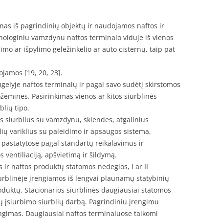
nas iš pagrindinių objektų ir naudojamos naftos ir
loginiu vamzdynu naftos terminalo viduje iš vienos
limo ar išpylimo geležinkelio ar auto cisternų, taip pat
nojamos [19, 20, 23].
gelyje naftos terminalų ir pagal savo sudėtį skirstomos
žemines. Pasirinkimas vienos ar kitos siurblinės
blių tipo.
us siurblius su vamzdynu, sklendes, atgalinius
lių variklius su paleidimo ir apsaugos sistema,
pastatytose pagal standartų reikalavimus ir
 ventiliaciją, apšvietimą ir šildymą.
ir naftos produktų statomos nedegios, I ar II
urblinėje įrengiamos iš lengvai plaunamų statybinių
duktų. Stacionarios siurblinės daugiausiai statomos
ų įsiurbimo siurblių darbą. Pagrindiniu įrengimu
jungimas. Daugiausiai naftos terminaluose taikomi