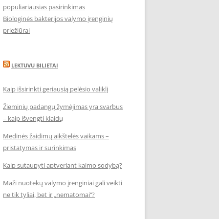
populiariausias pasirinkimas
Biologinės bakterijos valymo įrenginių
priežiūrai
LEKTUVU BILIETAI
Kaip išsirinkti geriausią pelėsio valiklį
Žieminių padangų žymėjimas yra svarbus
– kaip išvengti klaidų
Medinės žaidimų aikštelės vaikams –
pristatymas ir surinkimas
Kaip sutaupyti aptveriant kaimo sodybą?
Maži nuotekų valymo įrenginiai gali veikti
ne tik tyliai, bet ir „nematomai‘‘?