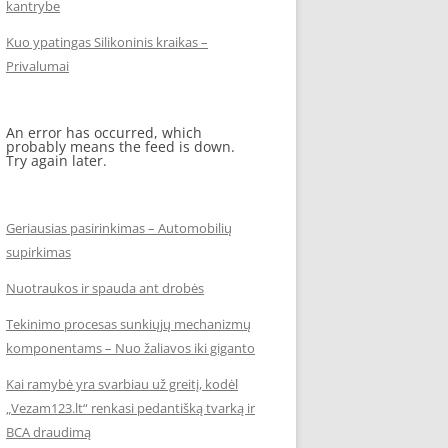
kantrybe
Kuo ypatingas Silikoninis kraikas –
Privalumai
An error has occurred, which
probably means the feed is down.
Try again later.
Geriausias pasirinkimas – Automobilių
supirkimas
Nuotraukos ir spauda ant drobės
Tekinimo procesas sunkiųjų mechanizmų
komponentams – Nuo žaliavos iki giganto
Kai ramybė yra svarbiau už greitį, kodėl
„Vezam123.lt“ renkasi pedantišką tvarką ir
BCA draudimą