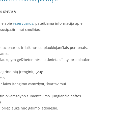
o plėtrą 6
ėme apie
rezervuarus
, pateikiama informacija apie
s susipažinimui smulkiau.
acionarios ir laikinos su plaukiojančiais pontonais,
kados.
laukų yra gelžbetoninės su „knietais“, t.y. prieplaukos
agrindinių įrenginių [20]:
imo
 ir laivo įrengimo vamzdynų švartavimui
ginio vamzdyno sumontavimo, jungiančio naftos
a
 prieplauką nuo galimo ledonešio.