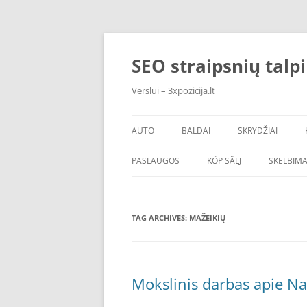
Skip
to
content
SEO straipsnių talp
Verslui – 3xpozicija.lt
AUTO
BALDAI
SKRYDŽIAI
PASLAUGOS
KÖP SÄLJ
SKELBIMA
TAG ARCHIVES:
MAŽEIKIŲ
Mokslinis darbas apie Na