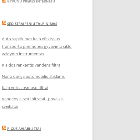
GYVUNU PREKES INTERNETU
SEO STRAIPSNIU TALPINIMAS
Auto supirkimas kaip efektyvus
transporto priemonės gyvavimo ciklo
valdymo instrumentas
Klaidos renkantis vandens filtrą
Nano danga automobilio stiklams
Kaip veikia osmoso filtrai
Vandenyje rasti nitratai - poveikis
sveikatai
PIGUS AVIABILIETAI