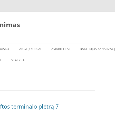
inimas
KASKO
ANGLŲ KURSAI
AVIABILIETAI
BAKTERIJOS KANALIZACI
I
STATYBA
ftos terminalo plėtrą 7