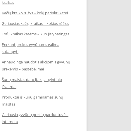
kraikas
Kačių kraiko rūšys – kokį parinkti katei
Geriausias kačių kraikas – kokios rūšies
Tofu kraikas katėms – kuo jis ypatingas
Perkant prekes gyvūnams galima
sutaupyti
Ar naudinga naudotis akcijomis gyvūnų
prekėmis – pastebėjimai
Šunų maistas daro įtaką augintinio
išvaizdai
Produktai iš kurių gaminamas šunų
maistas
Geriausia gyvūnų prekių parduotuvė –
internetu