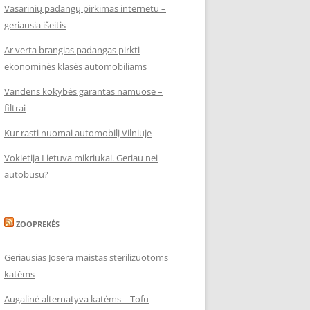
Vasarinių padangų pirkimas internetu –
geriausia išeitis
Ar verta brangias padangas pirkti
ekonominės klasės automobiliams
Vandens kokybės garantas namuose –
filtrai
Kur rasti nuomai automobilį Vilniuje
Vokietija Lietuva mikriukai. Geriau nei
autobusu?
ZOOPREKĖS
Geriausias Josera maistas sterilizuotoms
katėms
Augalinė alternatyva katėms – Tofu