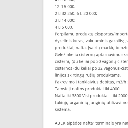
12  5 000;
2  32 250. 6  20 000;
3  14 000;
4  5 000.
Perpilamų produktų eksportas/importa
dyzelinis kuras; vakuuminis gazoilis; į
produktai; nafta. Įvairių markių benz
Geležinkelio cisternų aptarnavimo ska
cisternų (du keliai po 30 vagonų-ciste
cisternos (du keliai po 32 vagonus-cis
linijos skirtingų rūšių produktams.
Pakrovimo į tanklaivius debitas, m3/h Š
Tamsieji naftos produktai iki 4000
Nafta iki 3800 Visi produktai – iki 2000
Lakiųjų organinių junginių utilizavi
sistema.
AB „Klaipėdos nafta“ terminale yra na