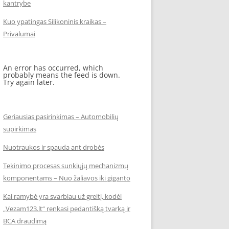
kantrybe
Kuo ypatingas Silikoninis kraikas –
Privalumai
An error has occurred, which
probably means the feed is down.
Try again later.
Geriausias pasirinkimas – Automobilių
supirkimas
Nuotraukos ir spauda ant drobės
Tekinimo procesas sunkiųjų mechanizmų
komponentams – Nuo žaliavos iki giganto
Kai ramybė yra svarbiau už greitį, kodėl
„Vezam123.lt“ renkasi pedantišką tvarką ir
BCA draudimą