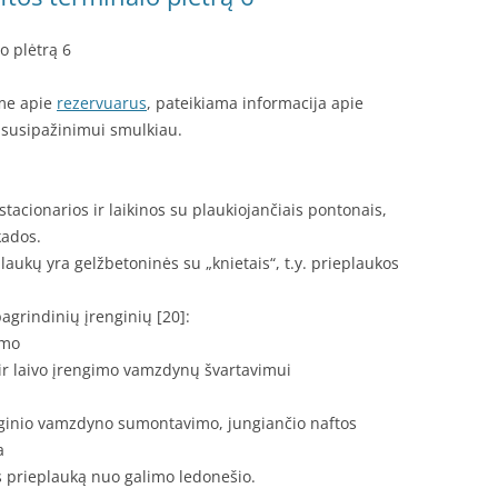
o plėtrą 6
ėme apie
rezervuarus
, pateikiama informacija apie
s susipažinimui smulkiau.
acionarios ir laikinos su plaukiojančiais pontonais,
kados.
laukų yra gelžbetoninės su „knietais“, t.y. prieplaukos
agrindinių įrenginių [20]:
imo
 ir laivo įrengimo vamzdynų švartavimui
ginio vamzdyno sumontavimo, jungiančio naftos
a
 prieplauką nuo galimo ledonešio.