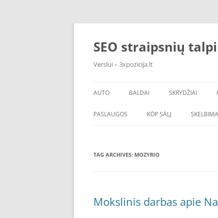
Skip
to
content
SEO straipsnių talp
Verslui – 3xpozicija.lt
AUTO
BALDAI
SKRYDŽIAI
PASLAUGOS
KÖP SÄLJ
SKELBIMA
TAG ARCHIVES:
MOZYRIO
Mokslinis darbas apie Na