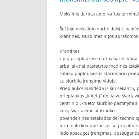
Mokslinis darbas apie Naftos terminal
Šeštoje mokslinio darbo dalyje, baig
krantines, siurblines ir jos aprašomo
Krantinės
Upių prieplaukose naftos bazės būna st
arba laikinai pastatytos medinės esta
Labiau paplitusios iš stacionarių priep
su siurblio įrengimu viduje.
Prieplaukos susideda iš šių sekančių p
prieplaukos „knietų“ dėl laivų švartav
centrinio „knieto“ siurblio pastatymui
laivų švartavimo atatrankos
povandeninės estakados dėl technolo
terminalo komunikacijas su prieplauk
ledo apsaugos įrengimas, apsaugantis