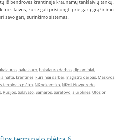
ktų iš bendrovės krantinėje kraunamų tanklaivių tankų.
 tuos laivus, kurie gali prisijungti prie garų grąžinimo
uri savo garų surinkimo sistemas.
akalauras
,
bakalauro
,
bakalauro darbas
,
diplominiai
,
ia nafta
,
krantinės
,
kursiniai darbai
,
magistro darbas
,
Maskvos
,
s terminalo plėtra
,
Nižnekamsko
,
Nižnij Novgorodo
,
s
,
Rusijos
,
Salavato
,
Samaros
,
Saratovo
,
siurblinės
,
Ufos
on
ftos terminalo plėtrą 6