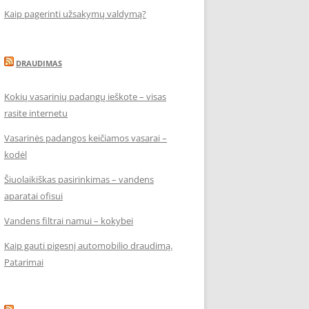
Kaip pagerinti užsakymų valdymą?
DRAUDIMAS
Kokių vasarinių padangų ieškote – visas
rasite internetu
Vasarinės padangos keičiamos vasarai –
kodėl
Šiuolaikiškas pasirinkimas – vandens
aparatai ofisui
Vandens filtrai namui – kokybei
Kaip gauti pigesnį automobilio draudimą.
Patarimai