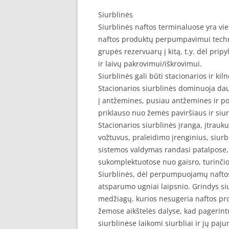
Siurblinės
Siurblinės naftos terminaluose yra vie
naftos produktų perpumpavimui techno
grupės rezervuarų į kitą, t.y. dėl pripy
ir laivų pakrovimui/iškrovimui.
Siurblinės gali būti stacionarios ir kil
Stacionarios siurblinės dominuoja dau
į antžemines, pusiau antžemines ir po
priklauso nuo žemės paviršiaus ir siur
Stacionarios siurblinės įranga, įtrauk
vožtuvus, praleidimo įrenginius, siurb
sistemos valdymas randasi patalpose, 
sukomplektuotose nuo gaisro, turinčios
Siurblinės, dėl perpumpuojamų naftos 
atsparumo ugniai laipsnio. Grindys si
medžiagų, kurios nesugeria naftos pro
žemose aikštelės dalyse, kad pagerint
siurblinėse laikomi siurbliai ir jų pa