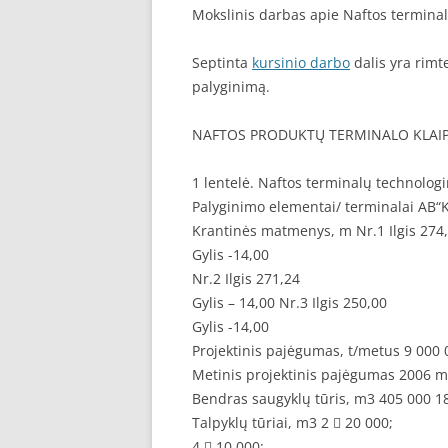
Mokslinis darbas apie Naftos terminal
Septinta
kursinio darbo
dalis yra rimt
palyginimą.
NAFTOS PRODUKTŲ TERMINALO KLAIP
1 lentelė. Naftos terminalų technologi
Palyginimo elementai/ terminalai A
Krantinės matmenys, m Nr.1 Ilgis 274
Gylis -14,00
Nr.2 Ilgis 271,24
Gylis – 14,00 Nr.3 Ilgis 250,00
Gylis -14,00
Projektinis pajėgumas, t/metus 9 000 
Metinis projektinis pajėgumas 2006 m
Bendras saugyklų tūris, m3 405 000 1
Talpyklų tūriai, m3 2  20 000;
4  10 000;