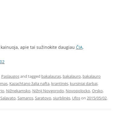
kainuoja, apie tai sužinokite daugiau
ČIA
.
-02
,
Paslaugos
and tagged
bakalauras
,
bakalauro
,
bakalauro
symas
,
Kazachtano žalia nafta
,
krantinės
,
kursiniai darbai
,
io
,
Nižnekamsko
,
Nižnij Novgorodo
,
Novopolocko
,
Orsko
,
,
Salavato
,
Samaros
,
Saratovo
,
siurblinės
,
Ufos
on
2015/05/02
.