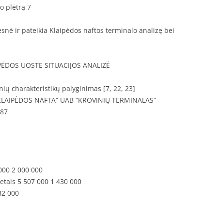
o plėtrą 7
esnė ir pateikia Klaipėdos naftos terminalo analizę bei
ĖDOS UOSTE SITUACIJOS ANALIZĖ
nių charakteristikų palyginimas [7, 22, 23]
B“KLAIPĖDOS NAFTA“ UAB “KROVINIŲ TERMINALAS“
,87
000 2 000 000
etais 5 507 000 1 430 000
82 000