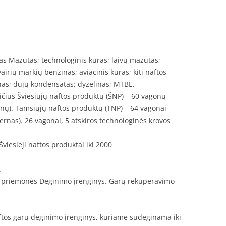
s Mazutas; technologinis kuras; laivų mazutas;
vairių markių benzinas; aviacinis kuras; kiti naftos
inas; dujų kondensatas; dyzelinas; MTBE.
ičius Šviesiųjų naftos produktų (ŠNP) – 60 vagonų
rnų). Tamsiųjų naftos produktų (TNP) – 64 vagonai-
ternas). 26 vagonai, 5 atskiros technologinės krovos
viesieji naftos produktai iki 2000
.
mo priemonės Deginimo įrenginys. Garų rekuperavimo
ftos garų deginimo įrenginys, kuriame sudeginama iki