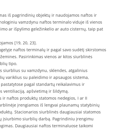
nas iš pagrindinių objektų ir naudojamos naftos ir
loginiu vamzdynu naftos terminalo viduje iš vienos
limo ar išpylimo geležinkelio ar auto cisternų, taip pat
nojamos [19, 20, 23].
gelyje naftos terminalų ir pagal savo sudėtį skirstomos
žemines. Pasirinkimas vienos ar kitos siurblinės
blių tipo.
us siurblius su vamzdynu, sklendes, atgalinius
lių variklius su paleidimo ir apsaugos sistema,
pastatytose pagal standartų reikalavimus ir
 ventiliaciją, apšvietimą ir šildymą.
ir naftos produktų statomos nedegios, I ar II
urblinėje įrengiamos iš lengvai plaunamų statybinių
duktų. Stacionarios siurblinės daugiausiai statomos
ų įsiurbimo siurblių darbą. Pagrindiniu įrengimu
jungimas. Daugiausiai naftos terminaluose taikomi