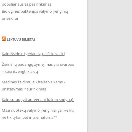
populiariausias pasirinkimas
Biologinės bakterijos valymo įrenginių
priežiūrai
LEKTUVU BILIETAI
Kaip išsirinkti geriausią pelėsio valiklį
Žieminių padangų žymėjimas yra svarbus
– kaip išvengti klaidų
Medinės žaidimų aikštelės vaikams –
pristatymas ir surinkimas
Kaip sutaupyti aptveriant kaimo sodybą?
Maži nuotekų valymo įrenginiai gali veikti
ne tik tyliai, bet ir „nematomai‘‘?