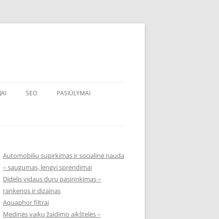
JAI
SEO
PASIŪLYMAI
Automobilių supirkimas ir socialinė nauda
– saugumas, lengvi sprendimai
Didelis vidaus durų pasirinkimas –
rankenos ir dizainas
Aquaphor filtrai
Medinės vaikų žaidimo aikštelės –