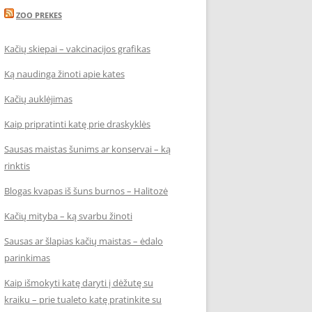
ZOO PREKES
Kačių skiepai – vakcinacijos grafikas
Ką naudinga žinoti apie kates
Kačių auklėjimas
Kaip pripratinti katę prie draskyklės
Sausas maistas šunims ar konservai – ką
rinktis
Blogas kvapas iš šuns burnos – Halitozė
Kačių mityba – ką svarbu žinoti
Sausas ar šlapias kačių maistas – ėdalo
parinkimas
Kaip išmokyti katę daryti į dėžutę su
kraiku – prie tualeto katę pratinkite su