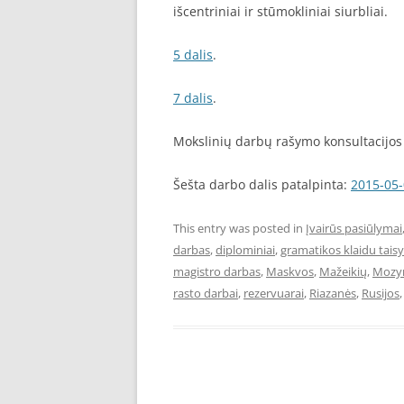
išcentriniai ir stūmokliniai siurbliai.
5 dalis
.
7 dalis
.
Mokslinių darbų rašymo konsultacijos 
Šešta darbo dalis patalpinta:
2015-05
This entry was posted in
Įvairūs pasiūlymai
darbas
,
diplominiai
,
gramatikos klaidu tai
magistro darbas
,
Maskvos
,
Mažeikių
,
Mozyr
rasto darbai
,
rezervuarai
,
Riazanės
,
Rusijos