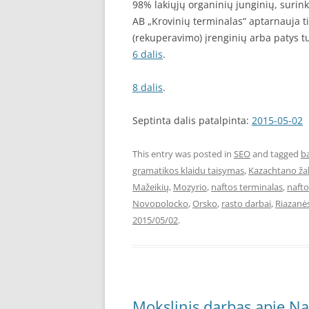
98% lakiųjų organinių junginių, surin
AB „Krovinių terminalas“ aptarnauja tik
(rekuperavimo) įrenginių arba patys t
6 dalis
.
8 dalis
.
Septinta dalis patalpinta:
2015-05-02
This entry was posted in
SEO
and tagged
b
gramatikos klaidu taisymas
,
Kazachtano žal
Mažeikių
,
Mozyrio
,
naftos terminalas
,
nafto
Novopolocko
,
Orsko
,
rasto darbai
,
Riazanė
2015/05/02
.
Mokslinis darbas apie Na