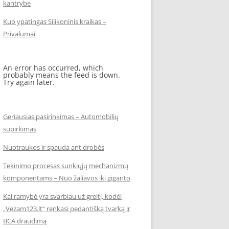
kantrybe
Kuo ypatingas Silikoninis kraikas –
Privalumai
An error has occurred, which
probably means the feed is down.
Try again later.
Geriausias pasirinkimas – Automobilių
supirkimas
Nuotraukos ir spauda ant drobės
Tekinimo procesas sunkiųjų mechanizmų
komponentams – Nuo žaliavos iki giganto
Kai ramybė yra svarbiau už greitį, kodėl
„Vezam123.lt“ renkasi pedantišką tvarką ir
BCA draudimą