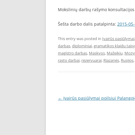
Mokslinių darbų rašymo konsultacijos 
Šešta darbo dalis patalpinta:
2015-05
This entry was posted in
Įvairūs pasiūlymai
darbas
,
diplominiai
,
gramatikos klaidu tai
magistro darbas
,
Maskvos
,
Mažeikių
,
Mozyr
rasto darbai
,
rezervuarai
,
Riazanės
,
Rusijos
Post
←
Įvairūs pasiūlymai poilsiui Palangoj
navigation