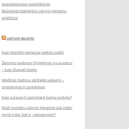
populiariausias pasirinkimas
Biologinės bakterijos valymo įrenginių
priežiūrai
LEKTUVU BILIETAI
Kaip išsirinkti geriausią pelėsio valiklį
Žieminių padangų žymėjimas yra svarbus
– kaip išvengti klaidų
Medinės žaidimų aikštelės vaikams –
pristatymas ir surinkimas
Kaip sutaupyti aptveriant kaimo sodybą?
Maži nuotekų valymo įrenginiai gali veikti
ne tik tyliai, bet ir „nematomai‘‘?