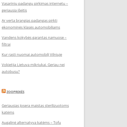
Vasarinių padangų pirkimas internetu –
geriausia išeitis
Ar verta brangias padangas pirkti
ekonominės klasės automobiliams
Vandens kokybės garantas namuose –
filtrai
Kur rasti nuomai automobilį Vilniuje
Vokietija Lietuva mikriukai. Geriau nei
autobusu?
ZOOPREKĖS
Geriausias Josera maistas sterilizuotoms
katėms
Augalinė alternatyva katėms – Tofu