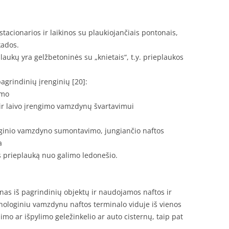
acionarios ir laikinos su plaukiojančiais pontonais,
kados.
laukų yra gelžbetoninės su „knietais“, t.y. prieplaukos
agrindinių įrenginių [20]:
imo
 ir laivo įrengimo vamzdynų švartavimui
ginio vamzdyno sumontavimo, jungiančio naftos
a
 prieplauką nuo galimo ledonešio.
nas iš pagrindinių objektų ir naudojamos naftos ir
loginiu vamzdynu naftos terminalo viduje iš vienos
limo ar išpylimo geležinkelio ar auto cisternų, taip pat