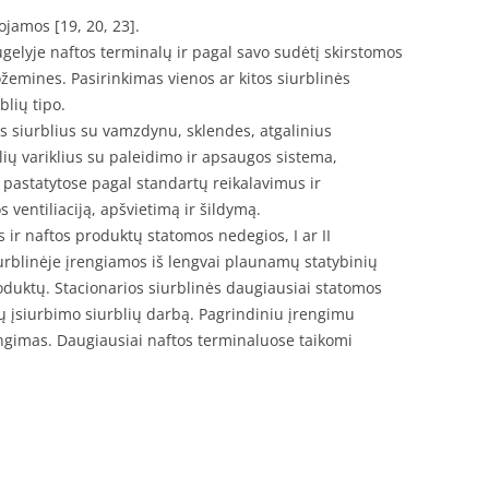
nojamos [19, 20, 23].
gelyje naftos terminalų ir pagal savo sudėtį skirstomos
žemines. Pasirinkimas vienos ar kitos siurblinės
blių tipo.
us siurblius su vamzdynu, sklendes, atgalinius
lių variklius su paleidimo ir apsaugos sistema,
pastatytose pagal standartų reikalavimus ir
 ventiliaciją, apšvietimą ir šildymą.
ir naftos produktų statomos nedegios, I ar II
urblinėje įrengiamos iš lengvai plaunamų statybinių
duktų. Stacionarios siurblinės daugiausiai statomos
ų įsiurbimo siurblių darbą. Pagrindiniu įrengimu
jungimas. Daugiausiai naftos terminaluose taikomi