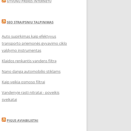
GYVUNU PREKES INTERNETU
SEO STRAIPSNIU TALPINIMAS
Auto supirkimas kaip efektyvus
transporto priemonės gyvavimo ciklo
valdymo instrumentas
Klaidos renkantis vandens filtrą
Nano danga automobilio stiklams
Kaip veikia osmoso filtrai
Vandenyje rasti nitratai - poveikis
sveikatai
PIGUS AVIABILIETAI