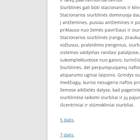
Siurblinės gali būti stacionarios ir kil
Stacionarios siurblinės dominuoja dau
į antžemines, pusiau antžemines ir po
priklauso nuo žemės paviršiaus ir siur
Stacionarios siurblinės įranga, įtrauk
vožtuvus, praleidimo įrenginius, siurb
sistemos valdymas randasi patalpose, 
sukomplektuotose nuo gaisro, turinčios
Siurblinės, dėl perpumpuojamų naftos 
atsparumo ugniai laipsnio. Grindys si
medžiagų, kurios nesugeria naftos pro
žemose aikštelės dalyse, kad pagerint
siurblinėse laikomi siurbliai ir jų pa
išcentriniai ir stūmokliniai siurbliai.
5 dalis
.
7 dalis
.