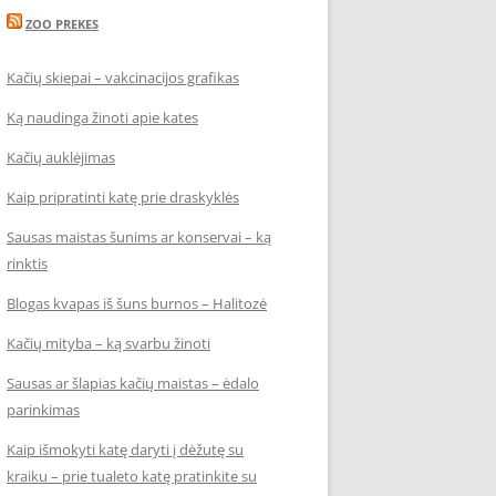
ZOO PREKES
Kačių skiepai – vakcinacijos grafikas
Ką naudinga žinoti apie kates
Kačių auklėjimas
Kaip pripratinti katę prie draskyklės
Sausas maistas šunims ar konservai – ką
rinktis
Blogas kvapas iš šuns burnos – Halitozė
Kačių mityba – ką svarbu žinoti
Sausas ar šlapias kačių maistas – ėdalo
parinkimas
Kaip išmokyti katę daryti į dėžutę su
kraiku – prie tualeto katę pratinkite su