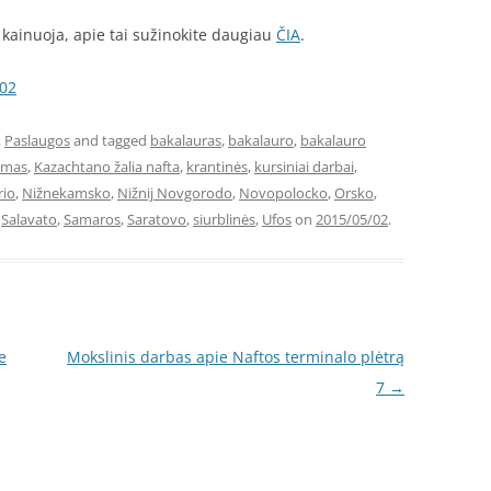
kainuoja, apie tai sužinokite daugiau
ČIA
.
-02
,
Paslaugos
and tagged
bakalauras
,
bakalauro
,
bakalauro
symas
,
Kazachtano žalia nafta
,
krantinės
,
kursiniai darbai
,
io
,
Nižnekamsko
,
Nižnij Novgorodo
,
Novopolocko
,
Orsko
,
,
Salavato
,
Samaros
,
Saratovo
,
siurblinės
,
Ufos
on
2015/05/02
.
e
Mokslinis darbas apie Naftos terminalo plėtrą
7
→