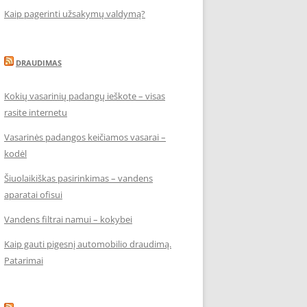
Kaip pagerinti užsakymų valdymą?
DRAUDIMAS
Kokių vasarinių padangų ieškote – visas
rasite internetu
Vasarinės padangos keičiamos vasarai –
kodėl
Šiuolaikiškas pasirinkimas – vandens
aparatai ofisui
Vandens filtrai namui – kokybei
Kaip gauti pigesnį automobilio draudimą.
Patarimai