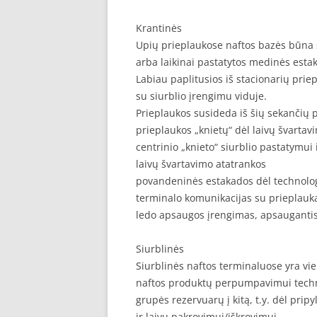
Krantinės
Upių prieplaukose naftos bazės būna st
arba laikinai pastatytos medinės esta
Labiau paplitusios iš stacionarių priep
su siurblio įrengimu viduje.
Prieplaukos susideda iš šių sekančių p
prieplaukos „knietų“ dėl laivų švartav
centrinio „knieto“ siurblio pastatymui
laivų švartavimo atatrankos
povandeninės estakados dėl technolo
terminalo komunikacijas su prieplauk
ledo apsaugos įrengimas, apsaugantis
Siurblinės
Siurblinės naftos terminaluose yra vie
naftos produktų perpumpavimui techno
grupės rezervuarų į kitą, t.y. dėl pripy
ir laivų pakrovimui/iškrovimui.