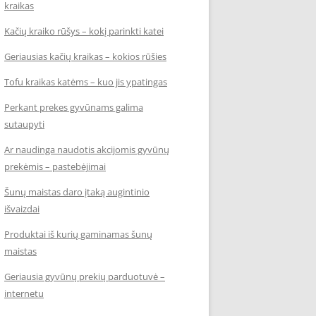
kraikas
Kačių kraiko rūšys – kokį parinkti katei
Geriausias kačių kraikas – kokios rūšies
Tofu kraikas katėms – kuo jis ypatingas
Perkant prekes gyvūnams galima
sutaupyti
Ar naudinga naudotis akcijomis gyvūnų
prekėmis – pastebėjimai
Šunų maistas daro įtaką augintinio
išvaizdai
Produktai iš kurių gaminamas šunų
maistas
Geriausia gyvūnų prekių parduotuvė –
internetu