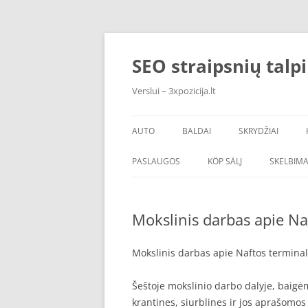
Skip
to
content
SEO straipsnių talp
Verslui – 3xpozicija.lt
AUTO
BALDAI
SKRYDŽIAI
PASLAUGOS
KÖP SÄLJ
SKELBIMA
Mokslinis darbas apie Na
Mokslinis darbas apie Naftos terminal
Šeštoje mokslinio darbo dalyje, baig
krantines, siurblines ir jos aprašomo