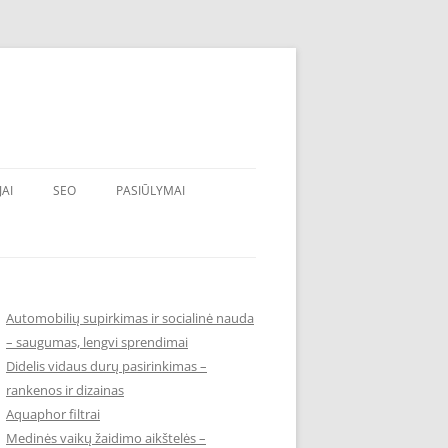
JAI
SEO
PASIŪLYMAI
Automobilių supirkimas ir socialinė nauda
– saugumas, lengvi sprendimai
Didelis vidaus durų pasirinkimas –
rankenos ir dizainas
Aquaphor filtrai
Medinės vaikų žaidimo aikštelės –