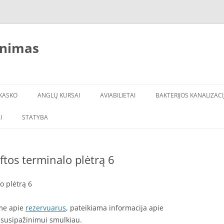
inimas
KASKO
ANGLŲ KURSAI
AVIABILIETAI
BAKTERIJOS KANALIZACI
I
STATYBA
ftos terminalo plėtrą 6
o plėtrą 6
ėme apie
rezervuarus
, pateikiama informacija apie
s susipažinimui smulkiau.