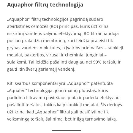
Aquaphor filtrų technologija
„Aquaphor“ filtrų technologijos pagrindą sudaro
atvirkštinės osmozės (RO) principas, kuris užtikrina
išskirtinį vandens valymo efektyvumą. RO filtrai naudoja
pusiau pralaidžią membraną, kuri leidžia praleisti tik
grynas vandens molekules, o įvairios priemaišos – sunkieji
metalai, bakterijos, virusai ir cheminiai junginiai –
sulaikomi. Tai leidžia pašalinti daugiau nei 99% teršalų ir
gauti itin švarų geriamąjį vandenį.
Kiti svarbūs komponentai yra „Aquaphor“ patentuota
„Aqualen“ technologija, jonų mainų pluoštas, kuris
padidina filtravimo paviršiaus plotą ir padeda efektyviau
pašalinti teršalus, tokius kaip sunkieji metalai. Šis derinys
užtikrina, kad „Aquaphor“ filtrai gali pasiūlyti ne tik
veiksmingą teršalų šalinimą, bet ir ilgą tarnavimo laiką.