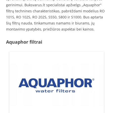
gerinimui. Buksvarus.lt specialistai apžvelgs „Aquaphor“
filtrų technines charakteristikas, pabrėždami modelius RO
101S, RO 102S, RO 202S, S550, S800 ir S1000. Bus aptarta
šių filtrų nauda, tinkamumas namams ir biurams, jų
montavimo ypatybės, priežiūros aspektai bei kainos.
Aquaphor filtrai