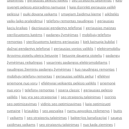
talpinimas
|
geriausias pelėsio valiklis
|
seo straipsniu talpinimas
|
kaip
isvengti pelesio atsiradimo namuose
|
kaip išsirinkti geriausią valiklį
pelėsiui
|
puiki dovana vaikams
|
smagiam žaidimui kieme
|
aikštelės
vaikų laiko praleidimui
|
telefonų remontas naudingas
|
geriausias
kaciu kraikas
|
dazniausiai gendantys telefonai
|
geriausias maistas
sterilizuotoms katėms
|
padangų žymėjimas
|
mobiliųjų telefonų
remontas
|
sterilizuotoms katėms geriausias
|
kiek kainuoja kubilai
|
dažnai gendantys telefonai
|
geriausias vonios valiklis
|
elektromobiliu
ikrovimo stoteliu pletra lietuvoje
|
lietuvoje daugeja stoteliu
|
padangų
žymėjimas reikalingas
|
vasarinės padangos elektromobiliams
|
naudingas žieminių padangų žymėjimas
|
kuo naudingas remontas
|
mobiliųjų telefonų remontas
|
geriausias valiklis peliui
|
efektyvi
priemone nuo voru
|
efektyviai veikiantis pelėsio valiklis
|
priemonė
nuo vorų
|
telefonų remontas
|
josera classic
|
geriausias pelesio
valiklis
|
kas yra seo straipsniai
|
seo straipsniu talpinimas
|
isorinis
seo optimizavimas
|
vidinis seo optimizavimas
|
kaip optimizuoti
svetaine
|
kriaukles
|
seo apzvalga
|
namu apyvokos reikmenys
|
buitis
|
vaikams
|
seo straipsniu talpinimas
|
bakterijos kanalizacijai
|
saugus
zaidimas vaikams
|
seo straipsniu talpinimas
|
nuo kada ziemines
|