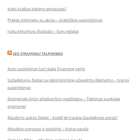
Koks kraikas katėms geriausias?
Prekės internetu su akcija – praktiškas pasirinkimas
Įtaka keturkojų išvaizdai – šunų ėdalas
SEO STRAIPSNIU TALPINIMAS
Auto supirkimas turi realią finansinę vertę
Sužadėtuvių žiedas su laboratorijoje užaugintu deimantu – tvarus
pasirinkimas
Ekstremalų krūvį atlaikančios medžiagos – Tiekimas sunkiajai
pramonei
Raudono aukso žiedai – kodėl jie traukia šiuolaikines poras?
Atbulinis osmosas ir paskirtis – Kokia nauda