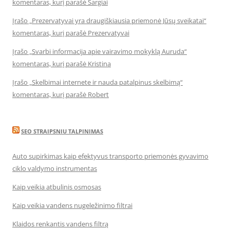
komentaras, kurį parašė Sargiai
Įrašo „Prezervatyvai yra draugiškiausia priemonė Jūsų sveikatai“
komentaras, kurį parašė Prezervatyvai
Įrašo „Svarbi informacija apie vairavimo mokyklą Auruda“
komentaras, kurį parašė Kristina
Įrašo „Skelbimai internete ir nauda patalpinus skelbimą“
komentaras, kurį parašė Robert
SEO STRAIPSNIU TALPINIMAS
Auto supirkimas kaip efektyvus transporto priemonės gyvavimo
ciklo valdymo instrumentas
Kaip veikia atbulinis osmosas
Kaip veikia vandens nugeležinimo filtrai
Klaidos renkantis vandens filtrą