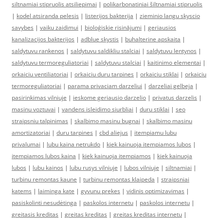
siltnamiai stipruolis atsiliepimai
|
polikarbonatiniai šiltnamiai stipruolis
|
kodel atsiranda pelesis
|
listerijos bakterija
|
zieminio langu skyscio
savybes
|
vaiku zaidimui
|
bioloģiskie risinājumi
|
geriausios
kanalizacijos bakterijos
|
adblue skystis
|
buhalterine apskaita
|
saldytuvu rankenos
|
saldytuvu saldikliu stalciai
|
saldytuvu lentynos
|
saldytuvu termoreguliatoriai
|
saldytuvu stalciai
|
kaitinimo elementai
|
orkaiciu ventiliatoriai
|
orkaiciu duru tarpines
|
orkaiciu stiklai
|
orkaiciu
termoreguliatoriai
|
parama privaciam darzeliui
|
darzeliai gelbeja
|
pasirinkimas vilniuje
|
ieskome geriausio darzelio
|
privatus darzelis
|
masinu voztuvai
|
vandens isleidimo siurbliai
|
duru stiklai
|
seo
straipsniu talpinimas
|
skalbimo masinu bugnai
|
skalbimo masinu
amortizatoriai
|
duru tarpines
|
cbd aliejus
|
itempiamu lubu
privalumai
|
lubu kaina netrukdo
|
kiek kainuoja itempiamos lubos
|
itempiamos lubos kaina
|
kiek kainuoja itempiamos
|
kiek kainuoja
lubos
|
lubu kainos
|
lubu rusys vilniuje
|
lubos vilniuje
|
siltnamiai
|
turbinu remontas kaune
|
turbinu remontas klaipeda
|
straipsniai
katems
|
laiminga kate
|
gyvunu prekes
|
vidinis optimizavimas
|
pasiskolinti nesudėtinga
|
paskolos internetu
|
paskolos internetu
|
greitasis kreditas
|
greitas kreditas
|
greitas kreditas internetu
|