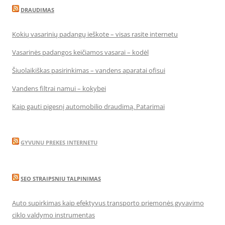
DRAUDIMAS
Kokių vasarinių padangų ieškote – visas rasite internetu
Vasarinės padangos keičiamos vasarai – kodėl
Šiuolaikiškas pasirinkimas – vandens aparatai ofisui
Vandens filtrai namui – kokybei
Kaip gauti pigesnį automobilio draudimą. Patarimai
GYVUNU PREKES INTERNETU
SEO STRAIPSNIU TALPINIMAS
Auto supirkimas kaip efektyvus transporto priemonės gyvavimo
ciklo valdymo instrumentas