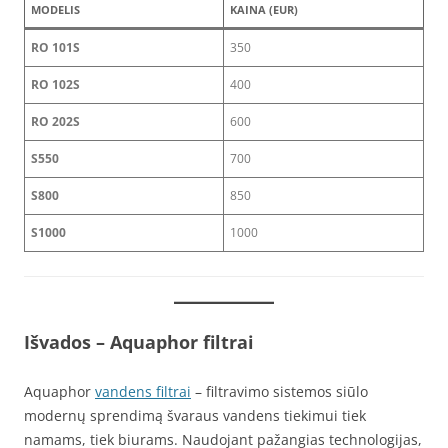
MODELIS
KAINA (EUR)
RO 101S
350
RO 102S
400
RO 202S
600
S550
700
S800
850
S1000
1000
Išvados
– Aquaphor filtrai
Aquaphor
vandens filtrai
– filtravimo sistemos siūlo
modernų sprendimą švaraus vandens tiekimui tiek
namams, tiek biurams. Naudojant pažangias technologijas,