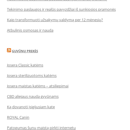
Tekinimo paslaugos ir realūs pavyzdžiai iš sunkiosios pramonės
Kaip transformuoti užsakymų valdymą per 12 mėnesių?
Atbulinis osmosas ir nauda
GUVŪNŲ PREKĖS
Josera Classic katėms
Josera sterilizuotoms katėms
Josera maistas katėms – atsiliepimai
CBD aliejaus nauda gyvūnams
Ką dovanoti įsigijusiam katę
ROYAL Canin
Patogumas šunų maistą pirkti internetu