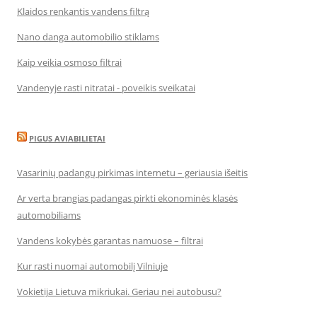
Klaidos renkantis vandens filtrą
Nano danga automobilio stiklams
Kaip veikia osmoso filtrai
Vandenyje rasti nitratai - poveikis sveikatai
PIGUS AVIABILIETAI
Vasarinių padangų pirkimas internetu – geriausia išeitis
Ar verta brangias padangas pirkti ekonominės klasės
automobiliams
Vandens kokybės garantas namuose – filtrai
Kur rasti nuomai automobilį Vilniuje
Vokietija Lietuva mikriukai. Geriau nei autobusu?