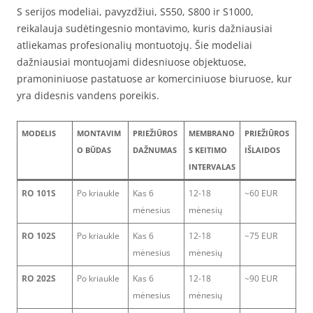
S serijos modeliai, pavyzdžiui, S550, S800 ir S1000,
reikalauja sudėtingesnio montavimo, kuris dažniausiai
atliekamas profesionalių montuotojų. Šie modeliai
dažniausiai montuojami didesniuose objektuose,
pramoniniuose pastatuose ar komerciniuose biuruose, kur
yra didesnis vandens poreikis.
MODELIS
MONTAVIM
PRIEŽIŪROS
MEMBRANO
PRIEŽIŪROS
O BŪDAS
DAŽNUMAS
S KEITIMO
IŠLAIDOS
INTERVALAS
RO 101S
Po kriaukle
Kas 6
12-18
~60 EUR
mėnesius
mėnesių
RO 102S
Po kriaukle
Kas 6
12-18
~75 EUR
mėnesius
mėnesių
RO 202S
Po kriaukle
Kas 6
12-18
~90 EUR
mėnesius
mėnesių