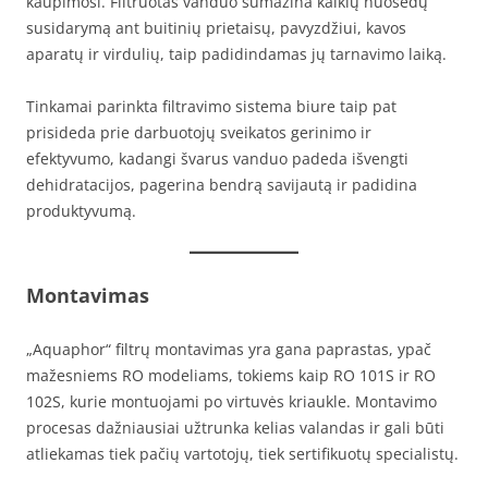
kaupimosi. Filtruotas vanduo sumažina kalkių nuosėdų
susidarymą ant buitinių prietaisų, pavyzdžiui, kavos
aparatų ir virdulių, taip padidindamas jų tarnavimo laiką.
Tinkamai parinkta filtravimo sistema biure taip pat
prisideda prie darbuotojų sveikatos gerinimo ir
efektyvumo, kadangi švarus vanduo padeda išvengti
dehidratacijos, pagerina bendrą savijautą ir padidina
produktyvumą.
Montavimas
„Aquaphor“ filtrų montavimas yra gana paprastas, ypač
mažesniems RO modeliams, tokiems kaip RO 101S ir RO
102S, kurie montuojami po virtuvės kriaukle. Montavimo
procesas dažniausiai užtrunka kelias valandas ir gali būti
atliekamas tiek pačių vartotojų, tiek sertifikuotų specialistų.