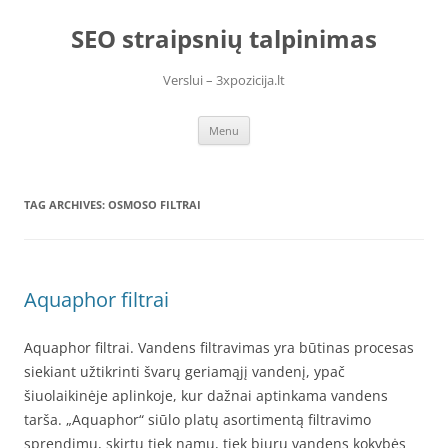
Skip
to
SEO straipsnių talpinimas
content
Verslui – 3xpozicija.lt
Menu
TAG ARCHIVES:
OSMOSO FILTRAI
Aquaphor filtrai
Aquaphor filtrai. Vandens filtravimas yra būtinas procesas
siekiant užtikrinti švarų geriamąjį vandenį, ypač
šiuolaikinėje aplinkoje, kur dažnai aptinkama vandens
tarša. „Aquaphor“ siūlo platų asortimentą filtravimo
sprendimų, skirtų tiek namų, tiek biurų vandens kokybės