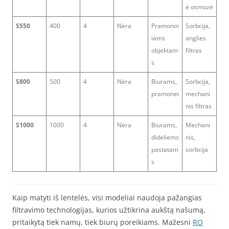
ė osmozė
S550
400
4
Nėra
Pramonin
Sorbcija,
iams
anglies
objektam
filtras
s
S800
500
4
Nėra
Biurams,
Sorbcija,
pramonei
mechani
nis filtras
S1000
1000
4
Nėra
Biurams,
Mechani
dideliems
nis,
pastatam
sorbcija
s
Kaip matyti iš lentelės, visi modeliai naudoja pažangias
filtravimo technologijas, kurios užtikrina aukštą našumą,
pritaikytą tiek namų, tiek biurų poreikiams. Mažesni
RO