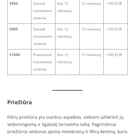
S550
Sieninė
Kas 12
12 mėnesių
~100 EUR
montavimo
mėnesių
sistema
S800
Sieninė
Kas 12
12 mėnesių
~150 EUR
montavimo
mėnesių
sistema
S1000
Pramoninė
Kas 12
12 mėnesių
~200 EUR
montavimo
mėnesių
sistema
Priežiūra
Filtrų priežiūra yra svarbus aspektas, siekiant užtikrinti jų
veiksmingumą ir ilgalaikį tarnavimo laiką. Pagrindiniai
priežiūros veiksmai apima membranų ir filtrų keitimą, kuris