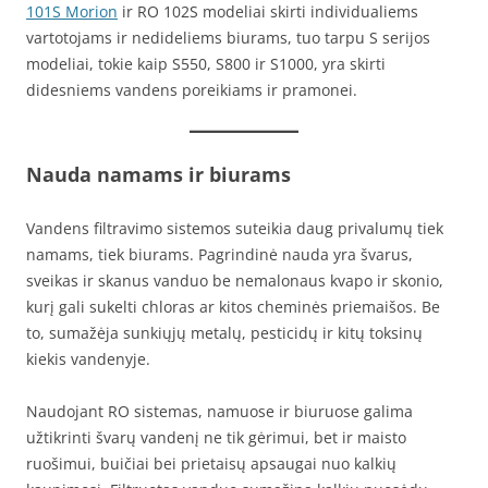
101S Morion
ir RO 102S modeliai skirti individualiems
vartotojams ir nedideliems biurams, tuo tarpu S serijos
modeliai, tokie kaip S550, S800 ir S1000, yra skirti
didesniems vandens poreikiams ir pramonei.
Nauda namams ir biurams
Vandens filtravimo sistemos suteikia daug privalumų tiek
namams, tiek biurams. Pagrindinė nauda yra švarus,
sveikas ir skanus vanduo be nemalonaus kvapo ir skonio,
kurį gali sukelti chloras ar kitos cheminės priemaišos. Be
to, sumažėja sunkiųjų metalų, pesticidų ir kitų toksinų
kiekis vandenyje.
Naudojant RO sistemas, namuose ir biuruose galima
užtikrinti švarų vandenį ne tik gėrimui, bet ir maisto
ruošimui, buičiai bei prietaisų apsaugai nuo kalkių