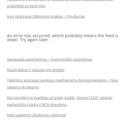
pratinkite su kantrybe
Kuo ypatingas Silikoninis kraikas – Privalumai
An error has occurred, which probably means the feed is
down. Try again later.
Geriausias pasirinkimas – Automobilių supirkimas
Nuotraukos ir spauda ant drobės
Tekinimo procesas sunkiųjų mechanizmų komponentams – Nuo
žaliavos iki giganto
Kai ramybė yra svarbiau už greitį, kodėl „Vezam123.lt“ renkasi
pedantišką tvarką ir BCA draudimą
Kaip pagerinti užsakymų valdymą?