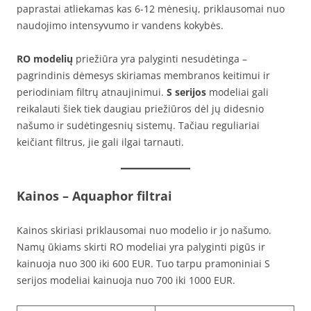
paprastai atliekamas kas 6-12 mėnesių, priklausomai nuo
naudojimo intensyvumo ir vandens kokybės.
RO modelių
priežiūra yra palyginti nesudėtinga –
pagrindinis dėmesys skiriamas membranos keitimui ir
periodiniam filtrų atnaujinimui.
S serijos
modeliai gali
reikalauti šiek tiek daugiau priežiūros dėl jų didesnio
našumo ir sudėtingesnių sistemų. Tačiau reguliariai
keičiant filtrus, jie gali ilgai tarnauti.
Kainos
– Aquaphor filtrai
Kainos skiriasi priklausomai nuo modelio ir jo našumo.
Namų ūkiams skirti RO modeliai yra palyginti pigūs ir
kainuoja nuo 300 iki 600 EUR. Tuo tarpu pramoniniai S
serijos modeliai kainuoja nuo 700 iki 1000 EUR.