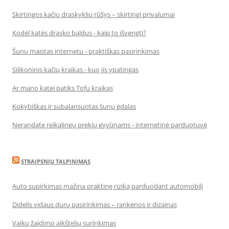
Skirtingos kačių draskyklių rūšys – skirtingi privalumai
Kodėl katės drasko baldus - kaip to išvengti?
Šunų maistas internetu - praktiškas pasirinkimas
Silikoninis kačių kraikas - kuo jis ypatingas
Ar mano katei patiks Tofu kraikas
Kokybiškas ir subalansuotas šunų ėdalas
Nerandate reikalingų prekių gyvūnams - internetinė parduotuvė
STRAIPSNIŲ TALPINIMAS
Auto supirkimas mažina praktinę riziką parduodant automobilį
Didelis vidaus durų pasirinkimas – rankenos ir dizainas
Vaikų žaidimo aikštelių surinkimas