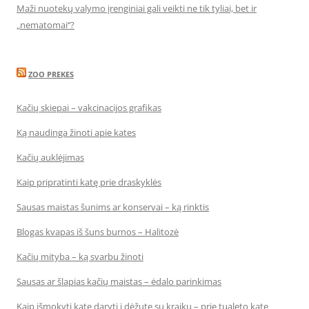
Maži nuotekų valymo įrenginiai gali veikti ne tik tyliai, bet ir
„nematomai‘‘?
ZOO PREKES
Kačių skiepai – vakcinacijos grafikas
Ką naudinga žinoti apie kates
Kačių auklėjimas
Kaip pripratinti katę prie draskyklės
Sausas maistas šunims ar konservai – ką rinktis
Blogas kvapas iš šuns burnos – Halitozė
Kačių mityba – ką svarbu žinoti
Sausas ar šlapias kačių maistas – ėdalo parinkimas
Kaip išmokyti katę daryti į dėžutę su kraiku – prie tualeto katę