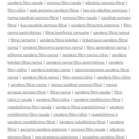
vandens filtrų nauda
|
osmoso filtrų nauda
|
atbulinio osmoso filtrai
|
filtrų rūšys
|
apie geriamo vandens filtrus
|
kas yra atbulinis osmosas
|
namui naudingi osmoso filtrai
|
osmoso filtrų nauda
|
naudingi osmoso
filtrai
|
kuo naudingi osmoso filtrai
|
vandens filtravimo sistemos
|
filtrų
namui pasirinkimas
|
filtrai komfortui namuose
|
vandens filtrai namui
|
filtrai namams
|
vandens filtrai kokybei
|
tinkamiausi vandens filtrai
namui
|
vandens filtravimo sistemos namui
|
filtrų sprendimai namui
|
ieškome vandens filtrų namui
|
vandens filtrų namui rūšys
|
vandens
kokybei filtrai namui
|
vandens namui filtrų pasirinkimas
|
vandens
filtrų rtūšys
|
vandens kokybei name
|
rekomenduojami vandens filtrai
namui
|
vandens filtrai namui
|
filtrų namui rūšys
|
vandens filtrų rūšys
|
vandens filtrai namui
|
namui naudingi osmoso filtrai
|
namui
geriausi osmoso filtrai
|
filtrai namui
|
vandens filtrų nauda
|
filtrų
rūšys ir nauda
|
vandens filtrų rūšys
|
vandens minkštinimo filtrai
|
nugeležinimo filtrų nauda
|
vandens filtrai nugeležinimui
|
vandens
minkštinimo filtrų nauda
|
vandens filtrų rūšys
|
nugeležinimo ir
vandens monkštinimo filtrai
|
vandens nukalkinimo filtrai
|
vandens
filtrai
|
geriamo vandens sistemos
|
osmoso filtrų nauda
|
atbulinio
osmoso filtrai
|
seo straipsniu talpinimas
|
aquaphor vandens filtrai
|