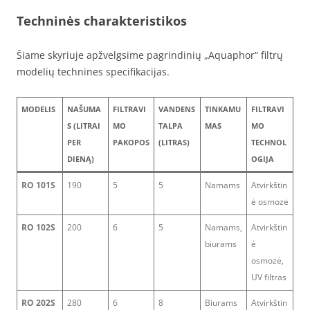
Techninės charakteristikos
Šiame skyriuje apžvelgsime pagrindinių „Aquaphor“ filtrų
modelių technines specifikacijas.
MODELIS
NAŠUMA
FILTRAVI
VANDENS
TINKAMU
FILTRAVI
S (LITRAI
MO
TALPA
MAS
MO
PER
PAKOPOS
(LITRAS)
TECHNOL
DIENĄ)
OGIJA
RO 101S
190
5
5
Namams
Atvirkštin
ė osmozė
RO 102S
200
6
5
Namams,
Atvirkštin
biurams
ė
osmozė,
UV filtras
RO 202S
280
6
8
Biurams
Atvirkštin