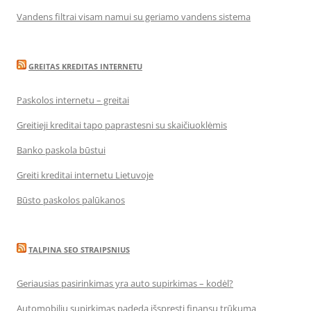
Vandens filtrai visam namui su geriamo vandens sistema
GREITAS KREDITAS INTERNETU
Paskolos internetu – greitai
Greitieji kreditai tapo paprastesni su skaičiuoklėmis
Banko paskola būstui
Greiti kreditai internetu Lietuvoje
Būsto paskolos palūkanos
TALPINA SEO STRAIPSNIUS
Geriausias pasirinkimas yra auto supirkimas – kodėl?
Automobilių supirkimas padeda išspręsti finansų trūkumą