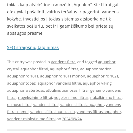
tokias kaip atvirkštinė osmozė ir „Aqualen“, šie filtrai gali
efektyviai pašalinti įvairius teršalus ir pagerinti vandens
kokybę. Investicijos į tokias sistemas atsiperka ne tik
sveikatos požiūriu, bet ir ilgaamžiškumo bei prietaisų
apsaugos prasme.
SEO straipsnių talpinimas
This entry was posted in
Vandens filtrai
and tagged
aquaphor
crystal
,
aquaphor filtrai
,
aquaphor filtras
,
aquaphor morion
,
aquaphor ro 101s
,
aquaphor ro 101s morion
,
aquaphor ro 102s
,
aquaphor topaz
,
aquaphor vandens filtrai
,
aquaphor viking
,
aquaphor waterboss
,
atbulinis osmosas
,
filtrai
,
geriamo vandens
filtrai
,
nugeležinimo filtrai
,
nugelezinimo filtras
,
nukalkinimo filtrai
,
osmoso filtrai
,
vandens filtrai
,
vandens filtrai aquaphor
,
vandens
filtrai namui
,
vandens filtrai nuo kalkiu
,
vandens filtras aquaphor
,
vandens minkstinimo filtrai
on
2024/09/24
.