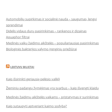
Automobilių supirkimas ir socialinė nauda – saugumas, lengvi
sprendimai
Didelis vidaus durų pasirinkimas – rankenos ir dizainas
Aquaphor filtrai
Medinės vaikų žaidimo aikštelės – populiariausias pasirinkimas
Biologinės bakterijos valymo įrenginių priežiūrai
LEKTUVU BILIETAI
Kaip išsirinkti geriausią pelėsio valiklį
Žieminių padangų žymėjimas yra svarbus – kaip išvengti klaidų
Medinės žaidimų aikštelės vaikams – pristatymas ir surinkimas
Kaip sutaupyti aptveriant kaimo sodybą?