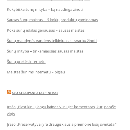
Kokybiška šunų mityba – ką naudinga žinoti
Sausas šunų maistas – iš kokių produktų gaminamas
Koks šunų ėdalas geriausias – sausas maistas
Šunų maudynės vandens telkiniuose – svarbu žinoti
Šunų mityba – tinkamiausias sausas maistas
Šunų prekės internetu
Maistas šunims internetu – pigiau
SEO STRAIPSNIU TALPINIMAS
Įrašo „Plastikinių langų kainos Vilniuje“ komentaras, kurį parašė
Algis
Įrašo „Prezervatyvai yra draugiškiausia priemonė Jūsų sveikatai“