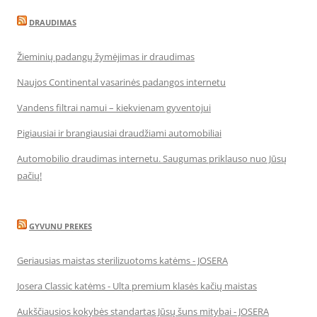
DRAUDIMAS
Žieminių padangų žymėjimas ir draudimas
Naujos Continental vasarinės padangos internetu
Vandens filtrai namui – kiekvienam gyventojui
Pigiausiai ir brangiausiai draudžiami automobiliai
Automobilio draudimas internetu. Saugumas priklauso nuo Jūsų
pačių!
GYVUNU PREKES
Geriausias maistas sterilizuotoms katėms - JOSERA
Josera Classic katėms - Ulta premium klasės kačių maistas
Aukščiausios kokybės standartas Jūsų šuns mitybai - JOSERA