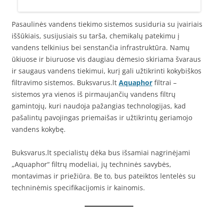
Pasaulinės vandens tiekimo sistemos susiduria su įvairiais
iššūkiais, susijusiais su tarša, chemikalų patekimu į
vandens telkinius bei senstančia infrastruktūra. Namų
ūkiuose ir biuruose vis daugiau dėmesio skiriama švaraus
ir saugaus vandens tiekimui, kurį gali užtikrinti kokybiškos
filtravimo sistemos. Buksvarus.lt
Aquaphor
filtrai –
sistemos yra vienos iš pirmaujančių vandens filtrų
gamintojų, kuri naudoja pažangias technologijas, kad
pašalintų pavojingas priemaišas ir užtikrintų geriamojo
vandens kokybę.
Buksvarus.lt specialistų dėka bus išsamiai nagrinėjami
„Aquaphor“ filtrų modeliai, jų techninės savybės,
montavimas ir priežiūra. Be to, bus pateiktos lentelės su
techninėmis specifikacijomis ir kainomis.