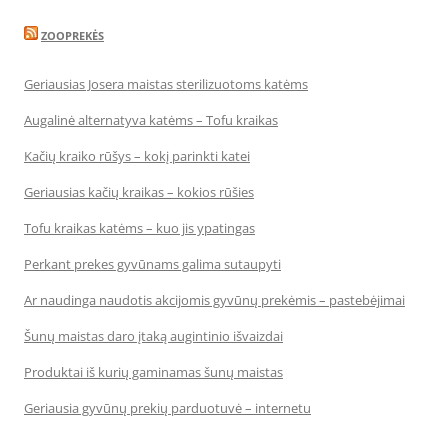
ZOOPREKĖS
Geriausias Josera maistas sterilizuotoms katėms
Augalinė alternatyva katėms – Tofu kraikas
Kačių kraiko rūšys – kokį parinkti katei
Geriausias kačių kraikas – kokios rūšies
Tofu kraikas katėms – kuo jis ypatingas
Perkant prekes gyvūnams galima sutaupyti
Ar naudinga naudotis akcijomis gyvūnų prekėmis – pastebėjimai
Šunų maistas daro įtaką augintinio išvaizdai
Produktai iš kurių gaminamas šunų maistas
Geriausia gyvūnų prekių parduotuvė – internetu