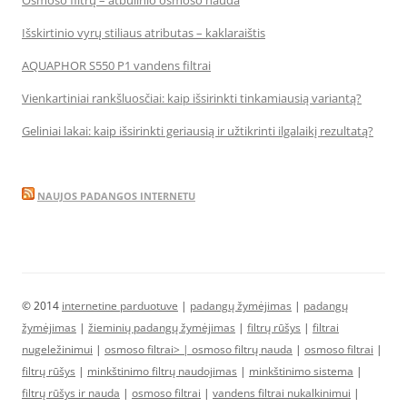
Osmoso filtrų – atbulinio osmoso nauda
Išskirtinio vyrų stiliaus atributas – kaklaraištis
AQUAPHOR S550 P1 vandens filtrai
Vienkartiniai rankšluosčiai: kaip išsirinkti tinkamiausią variantą?
Geliniai lakai: kaip išsirinkti geriausią ir užtikrinti ilgalaikį rezultatą?
NAUJOS PADANGOS INTERNETU
© 2014
internetine parduotuve
|
padangų žymėjimas
|
padangų
žymėjimas
|
žieminių padangų žymėjimas
|
filtrų rūšys
|
filtrai
nugeležinimui
|
osmoso filtrai> |
osmoso filtrų nauda
|
osmoso filtrai
|
filtrų rūšys
|
minkštinimo filtrų naudojimas
|
minkštinimo sistema
|
filtrų rūšys ir nauda
|
osmoso filtrai
|
vandens filtrai nukalkinimui
|