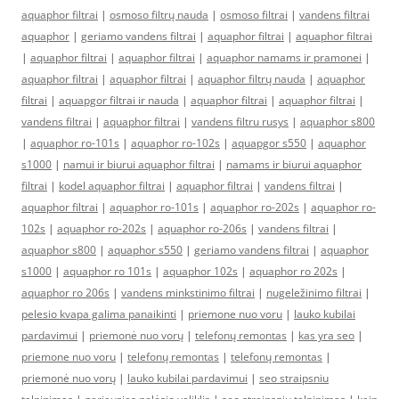
aquaphor filtrai
|
osmoso filtrų nauda
|
osmoso filtrai
|
vandens filtrai
aquaphor
|
geriamo vandens filtrai
|
aquaphor filtrai
|
aquaphor filtrai
|
aquaphor filtrai
|
aquaphor filtrai
|
aquaphor namams ir pramonei
|
aquaphor filtrai
|
aquaphor filtrai
|
aquaphor filtrų nauda
|
aquaphor
filtrai
|
aquapgor filtrai ir nauda
|
aquaphor filtrai
|
aquaphor filtrai
|
vandens filtrai
|
aquaphor filtrai
|
vandens filtru rusys
|
aquaphor s800
|
aquaphor ro-101s
|
aquaphor ro-102s
|
aquapgor s550
|
aquaphor
s1000
|
namui ir biurui aquaphor filtrai
|
namams ir biurui aquaphor
filtrai
|
kodel aquaphor filtrai
|
aquaphor filtrai
|
vandens filtrai
|
aquaphor filtrai
|
aquaphor ro-101s
|
aquaphor ro-202s
|
aquaphor ro-
102s
|
aquaphor ro-202s
|
aquaphor ro-206s
|
vandens filtrai
|
aquaphor s800
|
aquaphor s550
|
geriamo vandens filtrai
|
aquaphor
s1000
|
aquaphor ro 101s
|
aquaphor 102s
|
aquaphor ro 202s
|
aquaphor ro 206s
|
vandens minkstinimo filtrai
|
nugeležinimo filtrai
|
pelesio kvapa galima panaikinti
|
priemone nuo voru
|
lauko kubilai
pardavimui
|
priemonė nuo vorų
|
telefonų remontas
|
kas yra seo
|
priemone nuo voru
|
telefonų remontas
|
telefonų remontas
|
priemonė nuo vorų
|
lauko kubilai pardavimui
|
seo straipsniu