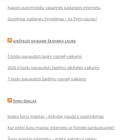
Naujos automobilių vasarinės padangos internetu
Goodyear padangų žymėjimas – ką žymi naujas?
AIKŠTELĖS VAIKAMS ŽAIDIMUI LAUKE
5 būdų panaudoti lauko namelį vaikams
2026 6 būdų panaudoti žaidimų aikšteles vaikams
7 būdų panaudoti žaidimų namelį vaikams
ŠUNŲ ĖDALAS
Josera šunų maistas – kokybė, nauda ir pasirinkimas
Kur pirkti šunų maistą: internetu ar fizinėje parduotuvėje?
Šunų maistas internetu – greita, patogu ir pigiau