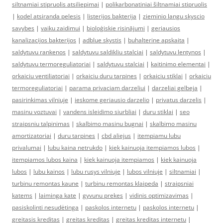
siltnamiai stipruolis atsiliepimai
|
polikarbonatiniai šiltnamiai stipruolis
|
kodel atsiranda pelesis
|
listerijos bakterija
|
zieminio langu skyscio
savybes
|
vaiku zaidimui
|
bioloģiskie risinājumi
|
geriausios
kanalizacijos bakterijos
|
adblue skystis
|
buhalterine apskaita
|
saldytuvu rankenos
|
saldytuvu saldikliu stalciai
|
saldytuvu lentynos
|
saldytuvu termoreguliatoriai
|
saldytuvu stalciai
|
kaitinimo elementai
|
orkaiciu ventiliatoriai
|
orkaiciu duru tarpines
|
orkaiciu stiklai
|
orkaiciu
termoreguliatoriai
|
parama privaciam darzeliui
|
darzeliai gelbeja
|
pasirinkimas vilniuje
|
ieskome geriausio darzelio
|
privatus darzelis
|
masinu voztuvai
|
vandens isleidimo siurbliai
|
duru stiklai
|
seo
straipsniu talpinimas
|
skalbimo masinu bugnai
|
skalbimo masinu
amortizatoriai
|
duru tarpines
|
cbd aliejus
|
itempiamu lubu
privalumai
|
lubu kaina netrukdo
|
kiek kainuoja itempiamos lubos
|
itempiamos lubos kaina
|
kiek kainuoja itempiamos
|
kiek kainuoja
lubos
|
lubu kainos
|
lubu rusys vilniuje
|
lubos vilniuje
|
siltnamiai
|
turbinu remontas kaune
|
turbinu remontas klaipeda
|
straipsniai
katems
|
laiminga kate
|
gyvunu prekes
|
vidinis optimizavimas
|
pasiskolinti nesudėtinga
|
paskolos internetu
|
paskolos internetu
|
greitasis kreditas
|
greitas kreditas
|
greitas kreditas internetu
|