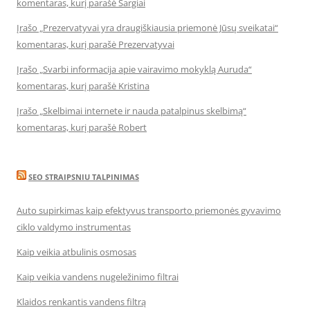
komentaras, kurį parašė Sargiai
Įrašo „Prezervatyvai yra draugiškiausia priemonė Jūsų sveikatai“
komentaras, kurį parašė Prezervatyvai
Įrašo „Svarbi informacija apie vairavimo mokyklą Auruda“
komentaras, kurį parašė Kristina
Įrašo „Skelbimai internete ir nauda patalpinus skelbimą“
komentaras, kurį parašė Robert
SEO STRAIPSNIU TALPINIMAS
Auto supirkimas kaip efektyvus transporto priemonės gyvavimo
ciklo valdymo instrumentas
Kaip veikia atbulinis osmosas
Kaip veikia vandens nugeležinimo filtrai
Klaidos renkantis vandens filtrą