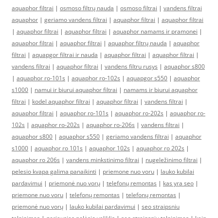
aquaphor filtrai
|
osmoso filtrų nauda
|
osmoso filtrai
|
vandens filtrai
aquaphor
|
geriamo vandens filtrai
|
aquaphor filtrai
|
aquaphor filtrai
|
aquaphor filtrai
|
aquaphor filtrai
|
aquaphor namams ir pramonei
|
aquaphor filtrai
|
aquaphor filtrai
|
aquaphor filtrų nauda
|
aquaphor
filtrai
|
aquapgor filtrai ir nauda
|
aquaphor filtrai
|
aquaphor filtrai
|
vandens filtrai
|
aquaphor filtrai
|
vandens filtru rusys
|
aquaphor s800
|
aquaphor ro-101s
|
aquaphor ro-102s
|
aquapgor s550
|
aquaphor
s1000
|
namui ir biurui aquaphor filtrai
|
namams ir biurui aquaphor
filtrai
|
kodel aquaphor filtrai
|
aquaphor filtrai
|
vandens filtrai
|
aquaphor filtrai
|
aquaphor ro-101s
|
aquaphor ro-202s
|
aquaphor ro-
102s
|
aquaphor ro-202s
|
aquaphor ro-206s
|
vandens filtrai
|
aquaphor s800
|
aquaphor s550
|
geriamo vandens filtrai
|
aquaphor
s1000
|
aquaphor ro 101s
|
aquaphor 102s
|
aquaphor ro 202s
|
aquaphor ro 206s
|
vandens minkstinimo filtrai
|
nugeležinimo filtrai
|
pelesio kvapa galima panaikinti
|
priemone nuo voru
|
lauko kubilai
pardavimui
|
priemonė nuo vorų
|
telefonų remontas
|
kas yra seo
|
priemone nuo voru
|
telefonų remontas
|
telefonų remontas
|
priemonė nuo vorų
|
lauko kubilai pardavimui
|
seo straipsniu