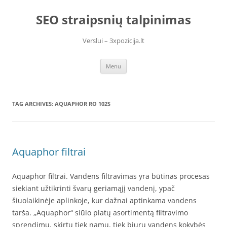
Skip
to
SEO straipsnių talpinimas
content
Verslui – 3xpozicija.lt
Menu
TAG ARCHIVES:
AQUAPHOR RO 102S
Aquaphor filtrai
Aquaphor filtrai. Vandens filtravimas yra būtinas procesas
siekiant užtikrinti švarų geriamąjį vandenį, ypač
šiuolaikinėje aplinkoje, kur dažnai aptinkama vandens
tarša. „Aquaphor“ siūlo platų asortimentą filtravimo
sprendimų, skirtų tiek namų, tiek biurų vandens kokybės