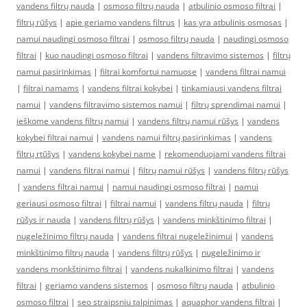
vandens filtrų nauda
|
osmoso filtrų nauda
|
atbulinio osmoso filtrai
|
filtrų rūšys
|
apie geriamo vandens filtrus
|
kas yra atbulinis osmosas
|
namui naudingi osmoso filtrai
|
osmoso filtrų nauda
|
naudingi osmoso
filtrai
|
kuo naudingi osmoso filtrai
|
vandens filtravimo sistemos
|
filtrų
namui pasirinkimas
|
filtrai komfortui namuose
|
vandens filtrai namui
|
filtrai namams
|
vandens filtrai kokybei
|
tinkamiausi vandens filtrai
namui
|
vandens filtravimo sistemos namui
|
filtrų sprendimai namui
|
ieškome vandens filtrų namui
|
vandens filtrų namui rūšys
|
vandens
kokybei filtrai namui
|
vandens namui filtrų pasirinkimas
|
vandens
filtrų rtūšys
|
vandens kokybei name
|
rekomenduojami vandens filtrai
namui
|
vandens filtrai namui
|
filtrų namui rūšys
|
vandens filtrų rūšys
|
vandens filtrai namui
|
namui naudingi osmoso filtrai
|
namui
geriausi osmoso filtrai
|
filtrai namui
|
vandens filtrų nauda
|
filtrų
rūšys ir nauda
|
vandens filtrų rūšys
|
vandens minkštinimo filtrai
|
nugeležinimo filtrų nauda
|
vandens filtrai nugeležinimui
|
vandens
minkštinimo filtrų nauda
|
vandens filtrų rūšys
|
nugeležinimo ir
vandens monkštinimo filtrai
|
vandens nukalkinimo filtrai
|
vandens
filtrai
|
geriamo vandens sistemos
|
osmoso filtrų nauda
|
atbulinio
osmoso filtrai
|
seo straipsniu talpinimas
|
aquaphor vandens filtrai
|