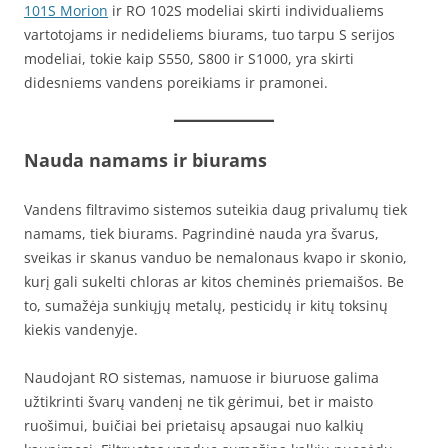
101S Morion
ir RO 102S modeliai skirti individualiems
vartotojams ir nedideliems biurams, tuo tarpu S serijos
modeliai, tokie kaip S550, S800 ir S1000, yra skirti
didesniems vandens poreikiams ir pramonei.
Nauda namams ir biurams
Vandens filtravimo sistemos suteikia daug privalumų tiek
namams, tiek biurams. Pagrindinė nauda yra švarus,
sveikas ir skanus vanduo be nemalonaus kvapo ir skonio,
kurį gali sukelti chloras ar kitos cheminės priemaišos. Be
to, sumažėja sunkiųjų metalų, pesticidų ir kitų toksinų
kiekis vandenyje.
Naudojant RO sistemas, namuose ir biuruose galima
užtikrinti švarų vandenį ne tik gėrimui, bet ir maisto
ruošimui, buičiai bei prietaisų apsaugai nuo kalkių