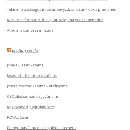
Tekinimo paslaugos ir realūs pavyzdžiai iš sunkiosios pramonės
Kaip transformuoti užsakymų valdymą per 12 mėnesių?
Atbulinis osmosas ir nauda
GUVŪNŲ PREKĖS
Josera Classic katėms
Josera sterilizuotoms katėms
Josera maistas katėms – atsiliepimai
CBD aliejaus nauda gyvūnams
Ką dovanoti įsigijusiam katę
ROYAL Canin
Patogumas šunų maistą pirkti internetu