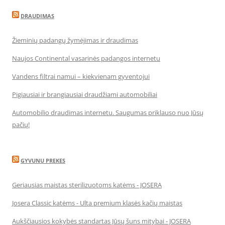
DRAUDIMAS
Žieminių padangų žymėjimas ir draudimas
Naujos Continental vasarinės padangos internetu
Vandens filtrai namui – kiekvienam gyventojui
Pigiausiai ir brangiausiai draudžiami automobiliai
Automobilio draudimas internetu. Saugumas priklauso nuo Jūsų
pačių!
GYVUNU PREKES
Geriausias maistas sterilizuotoms katėms - JOSERA
Josera Classic katėms - Ulta premium klasės kačių maistas
Aukščiausios kokybės standartas Jūsų šuns mitybai - JOSERA