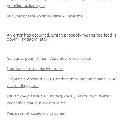
pratinkite su kantrybe
Kuo ypatingas Silikoninis kraikas – Privalumai
An error has occurred, which probably means the feed is
down. Try again later.
Geriausias pasirinkimas – Automobilių supirkimas
Nuotraukos ir spauda ant drobės
Tekinimo procesas sunkiųjų mechanizmų komponentams – Nuo
žaliavos iki giganto
Kai ramybė yra svarbiau už greitį, kodėl „Vezam123.lt“ renkasi
pedantišką tvarką ir BCA draudimą
Kaip pagerinti užsakymų valdymą?