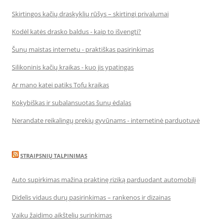
Skirtingos kačių draskyklių rūšys – skirtingi privalumai
Kodėl katės drasko baldus - kaip to išvengti?
Šunų maistas internetu - praktiškas pasirinkimas
Silikoninis kačių kraikas - kuo jis ypatingas
Ar mano katei patiks Tofu kraikas
Kokybiškas ir subalansuotas šunų ėdalas
Nerandate reikalingų prekių gyvūnams - internetinė parduotuvė
STRAIPSNIŲ TALPINIMAS
Auto supirkimas mažina praktinę riziką parduodant automobilį
Didelis vidaus durų pasirinkimas – rankenos ir dizainas
Vaikų žaidimo aikštelių surinkimas