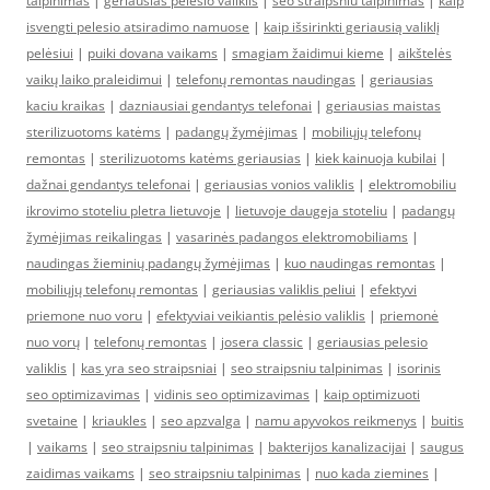
talpinimas
|
geriausias pelėsio valiklis
|
seo straipsniu talpinimas
|
kaip
isvengti pelesio atsiradimo namuose
|
kaip išsirinkti geriausią valiklį
pelėsiui
|
puiki dovana vaikams
|
smagiam žaidimui kieme
|
aikštelės
vaikų laiko praleidimui
|
telefonų remontas naudingas
|
geriausias
kaciu kraikas
|
dazniausiai gendantys telefonai
|
geriausias maistas
sterilizuotoms katėms
|
padangų žymėjimas
|
mobiliųjų telefonų
remontas
|
sterilizuotoms katėms geriausias
|
kiek kainuoja kubilai
|
dažnai gendantys telefonai
|
geriausias vonios valiklis
|
elektromobiliu
ikrovimo stoteliu pletra lietuvoje
|
lietuvoje daugeja stoteliu
|
padangų
žymėjimas reikalingas
|
vasarinės padangos elektromobiliams
|
naudingas žieminių padangų žymėjimas
|
kuo naudingas remontas
|
mobiliųjų telefonų remontas
|
geriausias valiklis peliui
|
efektyvi
priemone nuo voru
|
efektyviai veikiantis pelėsio valiklis
|
priemonė
nuo vorų
|
telefonų remontas
|
josera classic
|
geriausias pelesio
valiklis
|
kas yra seo straipsniai
|
seo straipsniu talpinimas
|
isorinis
seo optimizavimas
|
vidinis seo optimizavimas
|
kaip optimizuoti
svetaine
|
kriaukles
|
seo apzvalga
|
namu apyvokos reikmenys
|
buitis
|
vaikams
|
seo straipsniu talpinimas
|
bakterijos kanalizacijai
|
saugus
zaidimas vaikams
|
seo straipsniu talpinimas
|
nuo kada ziemines
|