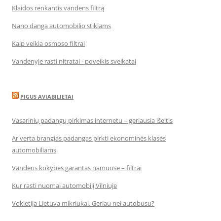
Klaidos renkantis vandens filtrą
Nano danga automobilio stiklams
Kaip veikia osmoso filtrai
Vandenyje rasti nitratai - poveikis sveikatai
PIGUS AVIABILIETAI
Vasarinių padangų pirkimas internetu – geriausia išeitis
Ar verta brangias padangas pirkti ekonominės klasės
automobiliams
Vandens kokybės garantas namuose – filtrai
Kur rasti nuomai automobilį Vilniuje
Vokietija Lietuva mikriukai. Geriau nei autobusu?