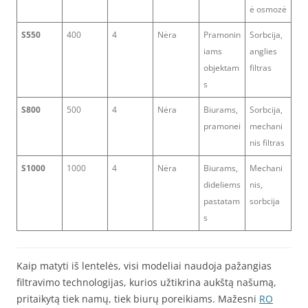
ė osmozė
S550
400
4
Nėra
Pramonin
Sorbcija,
iams
anglies
objektam
filtras
s
S800
500
4
Nėra
Biurams,
Sorbcija,
pramonei
mechani
nis filtras
S1000
1000
4
Nėra
Biurams,
Mechani
dideliems
nis,
pastatam
sorbcija
s
Kaip matyti iš lentelės, visi modeliai naudoja pažangias
filtravimo technologijas, kurios užtikrina aukštą našumą,
pritaikytą tiek namų, tiek biurų poreikiams. Mažesni
RO