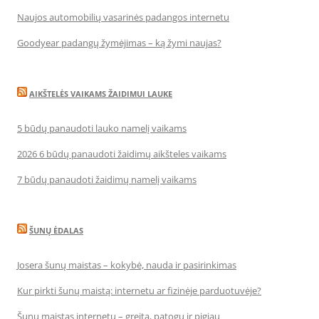
Naujos automobilių vasarinės padangos internetu
Goodyear padangų žymėjimas – ką žymi naujas?
AIKŠTELĖS VAIKAMS ŽAIDIMUI LAUKE
5 būdų panaudoti lauko namelį vaikams
2026 6 būdų panaudoti žaidimų aikšteles vaikams
7 būdų panaudoti žaidimų namelį vaikams
ŠUNŲ ĖDALAS
Josera šunų maistas – kokybė, nauda ir pasirinkimas
Kur pirkti šunų maistą: internetu ar fizinėje parduotuvėje?
Šunų maistas internetu – greita, patogu ir pigiau