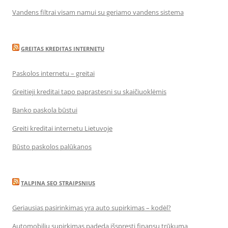
Vandens filtrai visam namui su geriamo vandens sistema
GREITAS KREDITAS INTERNETU
Paskolos internetu – greitai
Greitieji kreditai tapo paprastesni su skaičiuoklėmis
Banko paskola būstui
Greiti kreditai internetu Lietuvoje
Būsto paskolos palūkanos
TALPINA SEO STRAIPSNIUS
Geriausias pasirinkimas yra auto supirkimas – kodėl?
Automobilių supirkimas padeda išspręsti finansų trūkumą