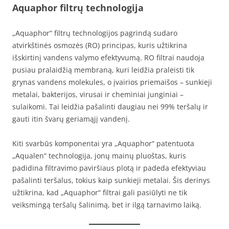
Aquaphor filtrų technologija
„Aquaphor“ filtrų technologijos pagrindą sudaro
atvirkštinės osmozės (RO) principas, kuris užtikrina
išskirtinį vandens valymo efektyvumą. RO filtrai naudoja
pusiau pralaidžią membraną, kuri leidžia praleisti tik
grynas vandens molekules, o įvairios priemaišos – sunkieji
metalai, bakterijos, virusai ir cheminiai junginiai –
sulaikomi. Tai leidžia pašalinti daugiau nei 99% teršalų ir
gauti itin švarų geriamąjį vandenį.
Kiti svarbūs komponentai yra „Aquaphor“ patentuota
„Aqualen“ technologija, jonų mainų pluoštas, kuris
padidina filtravimo paviršiaus plotą ir padeda efektyviau
pašalinti teršalus, tokius kaip sunkieji metalai. Šis derinys
užtikrina, kad „Aquaphor“ filtrai gali pasiūlyti ne tik
veiksmingą teršalų šalinimą, bet ir ilgą tarnavimo laiką.