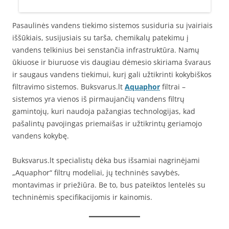
Pasaulinės vandens tiekimo sistemos susiduria su įvairiais
iššūkiais, susijusiais su tarša, chemikalų patekimu į
vandens telkinius bei senstančia infrastruktūra. Namų
ūkiuose ir biuruose vis daugiau dėmesio skiriama švaraus
ir saugaus vandens tiekimui, kurį gali užtikrinti kokybiškos
filtravimo sistemos. Buksvarus.lt
Aquaphor
filtrai –
sistemos yra vienos iš pirmaujančių vandens filtrų
gamintojų, kuri naudoja pažangias technologijas, kad
pašalintų pavojingas priemaišas ir užtikrintų geriamojo
vandens kokybę.
Buksvarus.lt specialistų dėka bus išsamiai nagrinėjami
„Aquaphor“ filtrų modeliai, jų techninės savybės,
montavimas ir priežiūra. Be to, bus pateiktos lentelės su
techninėmis specifikacijomis ir kainomis.