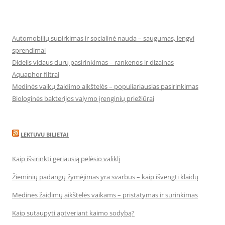
Automobilių supirkimas ir socialinė nauda – saugumas, lengvi
sprendimai
Didelis vidaus durų pasirinkimas – rankenos ir dizainas
Aquaphor filtrai
Medinės vaikų žaidimo aikštelės – populiariausias pasirinkimas
Biologinės bakterijos valymo įrenginių priežiūrai
LEKTUVU BILIETAI
Kaip išsirinkti geriausią pelėsio valiklį
Žieminių padangų žymėjimas yra svarbus – kaip išvengti klaidų
Medinės žaidimų aikštelės vaikams – pristatymas ir surinkimas
Kaip sutaupyti aptveriant kaimo sodybą?