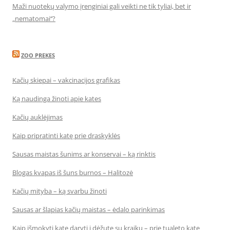
Maži nuotekų valymo įrenginiai gali veikti ne tik tyliai, bet ir
„nematomai‘‘?
ZOO PREKES
Kačių skiepai – vakcinacijos grafikas
Ką naudinga žinoti apie kates
Kačių auklėjimas
Kaip pripratinti katę prie draskyklės
Sausas maistas šunims ar konservai – ką rinktis
Blogas kvapas iš šuns burnos – Halitozė
Kačių mityba – ką svarbu žinoti
Sausas ar šlapias kačių maistas – ėdalo parinkimas
Kaip išmokyti katę daryti į dėžutę su kraiku – prie tualeto katę