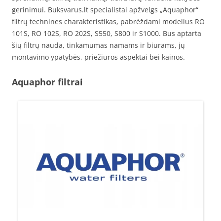
gerinimui. Buksvarus.lt specialistai apžvelgs „Aquaphor“
filtrų technines charakteristikas, pabrėždami modelius RO
101S, RO 102S, RO 202S, S550, S800 ir S1000. Bus aptarta
šių filtrų nauda, tinkamumas namams ir biurams, jų
montavimo ypatybės, priežiūros aspektai bei kainos.
Aquaphor filtrai