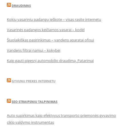
DRAUDIMAS
Kokių vasarinių padangų ieškote – visas rasite internetu
Vasarinės padangos keičiamos vasarai – kodėl
Šiuolaikiškas pasirinkimas – vandens aparatai ofisui
Vandens filtrai namui – kokybei
Kaip gauti pigesnį automobilio draudimą. Patarimai
GYVUNU PREKES INTERNETU
SEO STRAIPSNIU TALPINIMAS
Auto supirkimas kaip efektyvus transporto priemonės gyvavimo
ciklo valdymo instrumentas