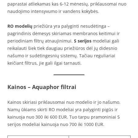
paprastai atliekamas kas 6-12 mėnesių, priklausomai nuo
naudojimo intensyvumo ir vandens kokybės.
RO modelių
priežiūra yra palyginti nesudėtinga –
pagrindinis dėmesys skiriamas membranos keitimui ir
periodiniam filtrų atnaujinimui.
S serijos
modeliai gali
reikalauti šiek tiek daugiau priežiūros dėl jų didesnio
našumo ir sudėtingesnių sistemų. Tačiau reguliariai
keičiant filtrus, jie gali ilgai tarnauti.
Kainos
– Aquaphor filtrai
Kainos skiriasi priklausomai nuo modelio ir jo našumo.
Namų ūkiams skirti RO modeliai yra palyginti pigūs ir
kainuoja nuo 300 iki 600 EUR. Tuo tarpu pramoniniai S
serijos modeliai kainuoja nuo 700 iki 1000 EUR.