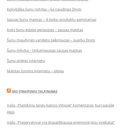
Kokybiška šunų mityba – ką naudinga žinoti
Sausas šunų maistas – iš kokių produktų gaminamas
Koks šunų ėdalas geriausias – sausas maistas
Šunų maudynės vandens telkiniuose – svarbu žinoti
Šunų mityba – tinkamiausias sausas maistas
Šunų prekės internetu
Maistas šunims internetu – pigiau
SEO STRAIPSNIU TALPINIMAS
Įrašo „Plastikinių langų kainos Vilniuje“ komentaras, kurį parašė
Algis
Įrašo „Prezervatyvai yra draugiškiausia priemonė Jūsų sveikatai“