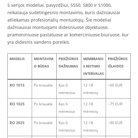
S serijos modeliai, pavyzdžiui, S550, S800 ir S1000,
reikalauja sudėtingesnio montavimo, kuris dažniausiai
atliekamas profesionalių montuotojų. Šie modeliai
dažniausiai montuojami didesniuose objektuose,
pramoniniuose pastatuose ar komerciniuose biuruose, kur
yra didesnis vandens poreikis.
MODELIS
MONTAVIM
PRIEŽIŪROS
MEMBRANO
PRIEŽIŪROS
O BŪDAS
DAŽNUMAS
S KEITIMO
IŠLAIDOS
INTERVALAS
RO 101S
Po kriaukle
Kas 6
12-18
~60 EUR
mėnesius
mėnesių
RO 102S
Po kriaukle
Kas 6
12-18
~75 EUR
mėnesius
mėnesių
RO 202S
Po kriaukle
Kas 6
12-18
~90 EUR
mėnesius
mėnesių