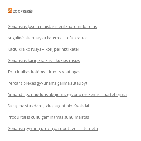
ZOOPREKĖS
Geriausias Josera maistas sterilizuotoms katėms
Augalinė alternatyva katėms – Tofu kraikas
Kačių kraiko rūšys – kokį parinkti katei
Geriausias kačių kraikas – kokios rūšies
Tofu kraikas katėms – kuo jis ypatingas
Perkant prekes gyvūnams galima sutaupyti
Ar naudinga naudotis akcijomis gyvūnų prekėmis – pastebėjimai
Šunų maistas daro įtaką augintinio išvaizdai
Produktai iš kurių gaminamas šunų maistas
Geriausia gyvūnų prekių parduotuvė – internetu