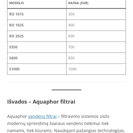
MODELIS
KAINA (EUR)
RO 101S
350
RO 102S
400
RO 202S
600
S550
700
S800
850
S1000
1000
Išvados
– Aquaphor filtrai
Aquaphor
vandens filtrai
– filtravimo sistemos siūlo
modernų sprendimą švaraus vandens tiekimui tiek
namams, tiek biurams. Naudojant pažangias technologijas,