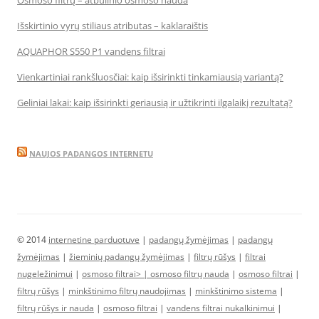
Osmoso filtrų – atbulinio osmoso nauda
Išskirtinio vyrų stiliaus atributas – kaklaraištis
AQUAPHOR S550 P1 vandens filtrai
Vienkartiniai rankšluosčiai: kaip išsirinkti tinkamiausią variantą?
Geliniai lakai: kaip išsirinkti geriausią ir užtikrinti ilgalaikį rezultatą?
NAUJOS PADANGOS INTERNETU
© 2014
internetine parduotuve
|
padangų žymėjimas
|
padangų
žymėjimas
|
žieminių padangų žymėjimas
|
filtrų rūšys
|
filtrai
nugeležinimui
|
osmoso filtrai> |
osmoso filtrų nauda
|
osmoso filtrai
|
filtrų rūšys
|
minkštinimo filtrų naudojimas
|
minkštinimo sistema
|
filtrų rūšys ir nauda
|
osmoso filtrai
|
vandens filtrai nukalkinimui
|