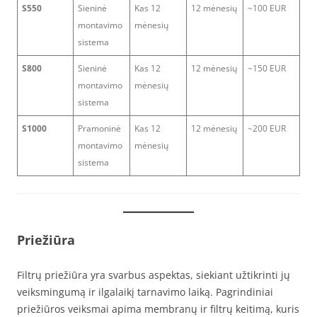
S550
Sieninė
Kas 12
12 mėnesių
~100 EUR
montavimo
mėnesių
sistema
S800
Sieninė
Kas 12
12 mėnesių
~150 EUR
montavimo
mėnesių
sistema
S1000
Pramoninė
Kas 12
12 mėnesių
~200 EUR
montavimo
mėnesių
sistema
Priežiūra
Filtrų priežiūra yra svarbus aspektas, siekiant užtikrinti jų
veiksmingumą ir ilgalaikį tarnavimo laiką. Pagrindiniai
priežiūros veiksmai apima membranų ir filtrų keitimą, kuris