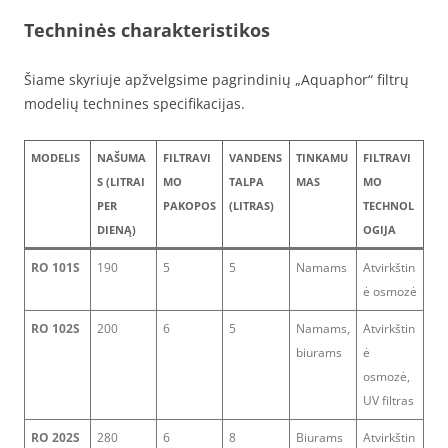
Techninės charakteristikos
Šiame skyriuje apžvelgsime pagrindinių „Aquaphor“ filtrų
modelių technines specifikacijas.
MODELIS
NAŠUMA
FILTRAVI
VANDENS
TINKAMU
FILTRAVI
S (LITRAI
MO
TALPA
MAS
MO
PER
PAKOPOS
(LITRAS)
TECHNOL
DIENĄ)
OGIJA
RO 101S
190
5
5
Namams
Atvirkštin
ė osmozė
RO 102S
200
6
5
Namams,
Atvirkštin
biurams
ė
osmozė,
UV filtras
RO 202S
280
6
8
Biurams
Atvirkštin