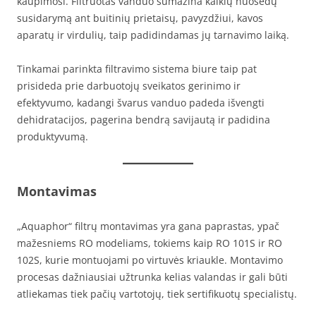
kaupimosi. Filtruotas vanduo sumažina kalkių nuosėdų
susidarymą ant buitinių prietaisų, pavyzdžiui, kavos
aparatų ir virdulių, taip padidindamas jų tarnavimo laiką.
Tinkamai parinkta filtravimo sistema biure taip pat
prisideda prie darbuotojų sveikatos gerinimo ir
efektyvumo, kadangi švarus vanduo padeda išvengti
dehidratacijos, pagerina bendrą savijautą ir padidina
produktyvumą.
Montavimas
„Aquaphor“ filtrų montavimas yra gana paprastas, ypač
mažesniems RO modeliams, tokiems kaip RO 101S ir RO
102S, kurie montuojami po virtuvės kriaukle. Montavimo
procesas dažniausiai užtrunka kelias valandas ir gali būti
atliekamas tiek pačių vartotojų, tiek sertifikuotų specialistų.