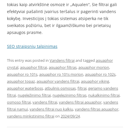
tokias kaip atvirkštinė osmozė ir „Aqualen“, šie filtrai gali
efektyviai pašalinti įvairius teršalus ir pagerinti vandens
kokybę. Investicijos į tokias sistemas atsiperka ne tik
sveikatos požiūriu, bet ir ilgaamžiškumo bei prietaisų
apsaugos prasme.
SEO straipsnių talpinimas
This entry was posted in
Vandens filtrai
and tagged
aquaphor
crystal
,
aquaphor filtrai
,
aquaphor filtras
,
aquaphor morion
,
aquaphor ro 101s
,
aquaphor ro 101s morion
,
aquaphor ro 102s
,
aquaphor topaz
,
aquaphor vandens filtrai
,
aquaphor viking
,
aquaphor waterboss
,
atbulinis osmosas
,
filtrai
,
geriamo vandens
filtrai
,
nugeležinimo filtrai
,
nugelezinimo filtras
,
nukalkinimo filtrai
,
osmoso filtrai
,
vandens filtrai
,
vandens filtrai aquaphor
,
vandens
filtrai namui
,
vandens filtrai nuo kalkiu
,
vandens filtras aquaphor
,
vandens minkstinimo filtrai
on
2024/09/24
.