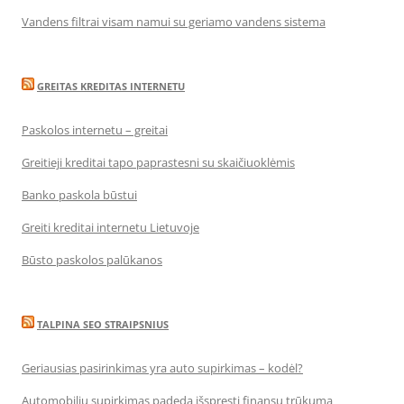
Vandens filtrai visam namui su geriamo vandens sistema
GREITAS KREDITAS INTERNETU
Paskolos internetu – greitai
Greitieji kreditai tapo paprastesni su skaičiuoklėmis
Banko paskola būstui
Greiti kreditai internetu Lietuvoje
Būsto paskolos palūkanos
TALPINA SEO STRAIPSNIUS
Geriausias pasirinkimas yra auto supirkimas – kodėl?
Automobilių supirkimas padeda išspręsti finansų trūkumą