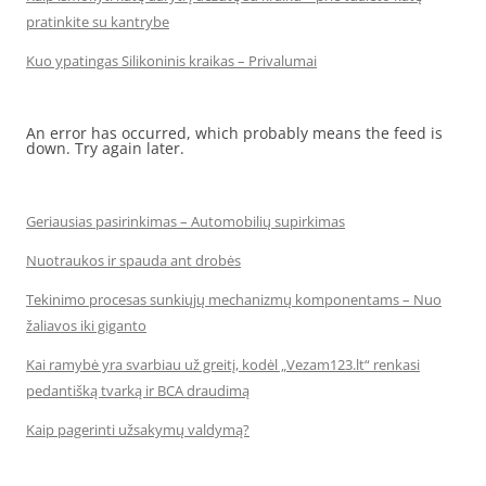
pratinkite su kantrybe
Kuo ypatingas Silikoninis kraikas – Privalumai
An error has occurred, which probably means the feed is
down. Try again later.
Geriausias pasirinkimas – Automobilių supirkimas
Nuotraukos ir spauda ant drobės
Tekinimo procesas sunkiųjų mechanizmų komponentams – Nuo
žaliavos iki giganto
Kai ramybė yra svarbiau už greitį, kodėl „Vezam123.lt“ renkasi
pedantišką tvarką ir BCA draudimą
Kaip pagerinti užsakymų valdymą?