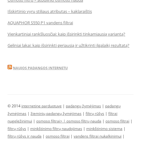
Osmoso filtrų – atbulinio osmoso nauda
Išskirtinio vyrų stiliaus atributas – kaklaraištis
AQUAPHOR S550 P1 vandens filtrai
Vienkartiniai rankšluosčiai: kaip išsirinkti tinkamiausią variantą?
Geliniai lakai: kaip išsirinkti geriausią ir užtikrinti ilgalaikį rezultatą?
NAUJOS PADANGOS INTERNETU
© 2014
internetine parduotuve
|
padangų žymėjimas
|
padangų
žymėjimas
|
žieminių padangų žymėjimas
|
filtrų rūšys
|
filtrai
nugeležinimui
|
osmoso filtrai> |
osmoso filtrų nauda
|
osmoso filtrai
|
filtrų rūšys
|
minkštinimo filtrų naudojimas
|
minkštinimo sistema
|
filtrų rūšys ir nauda
|
osmoso filtrai
|
vandens filtrai nukalkinimui
|