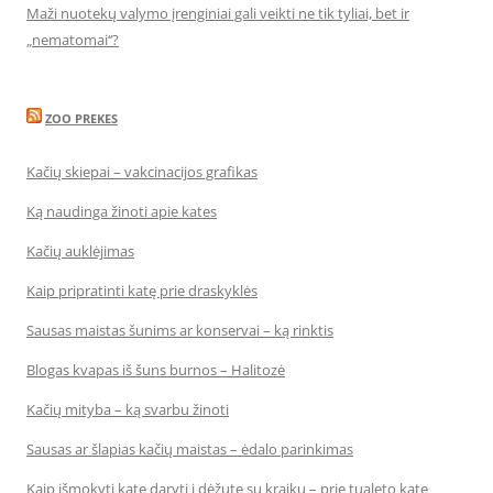
Maži nuotekų valymo įrenginiai gali veikti ne tik tyliai, bet ir
„nematomai‘‘?
ZOO PREKES
Kačių skiepai – vakcinacijos grafikas
Ką naudinga žinoti apie kates
Kačių auklėjimas
Kaip pripratinti katę prie draskyklės
Sausas maistas šunims ar konservai – ką rinktis
Blogas kvapas iš šuns burnos – Halitozė
Kačių mityba – ką svarbu žinoti
Sausas ar šlapias kačių maistas – ėdalo parinkimas
Kaip išmokyti katę daryti į dėžutę su kraiku – prie tualeto katę