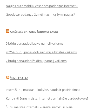
Naujos automobilių vasarinės padangos internetu
Goodyear padangų žymėjimas – ką žymi naujas?
AIKŠTELĖS VAIKAMS ŽAIDIMUI LAUKE
5 būdų panaudoti lauko namelį vaikams
2026 6 būdų panaudoti žaidimų aikšteles vaikams
7 būdų panaudoti žaidimų namelį vaikams
ŠUNŲ ĖDALAS
Josera šunų maistas – kokybė, nauda ir pasirinkimas
Kur pirkti šunų maistą: internetu ar fizinėje parduotuvėje?
Šunų maistas internetu – greita, patogu ir pigiau