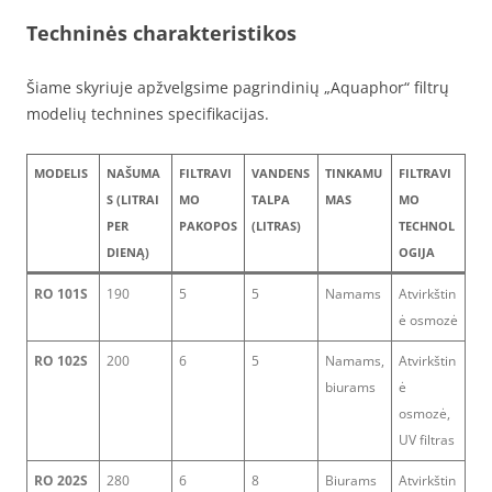
Techninės charakteristikos
Šiame skyriuje apžvelgsime pagrindinių „Aquaphor“ filtrų
modelių technines specifikacijas.
MODELIS
NAŠUMA
FILTRAVI
VANDENS
TINKAMU
FILTRAVI
S (LITRAI
MO
TALPA
MAS
MO
PER
PAKOPOS
(LITRAS)
TECHNOL
DIENĄ)
OGIJA
RO 101S
190
5
5
Namams
Atvirkštin
ė osmozė
RO 102S
200
6
5
Namams,
Atvirkštin
biurams
ė
osmozė,
UV filtras
RO 202S
280
6
8
Biurams
Atvirkštin