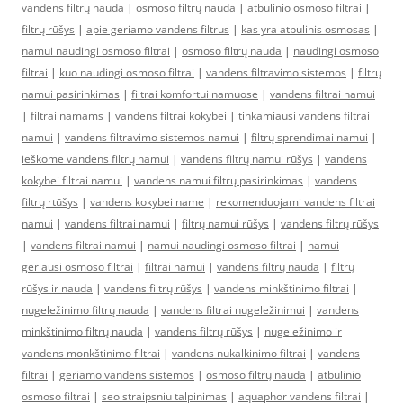
vandens filtrų nauda
|
osmoso filtrų nauda
|
atbulinio osmoso filtrai
|
filtrų rūšys
|
apie geriamo vandens filtrus
|
kas yra atbulinis osmosas
|
namui naudingi osmoso filtrai
|
osmoso filtrų nauda
|
naudingi osmoso
filtrai
|
kuo naudingi osmoso filtrai
|
vandens filtravimo sistemos
|
filtrų
namui pasirinkimas
|
filtrai komfortui namuose
|
vandens filtrai namui
|
filtrai namams
|
vandens filtrai kokybei
|
tinkamiausi vandens filtrai
namui
|
vandens filtravimo sistemos namui
|
filtrų sprendimai namui
|
ieškome vandens filtrų namui
|
vandens filtrų namui rūšys
|
vandens
kokybei filtrai namui
|
vandens namui filtrų pasirinkimas
|
vandens
filtrų rtūšys
|
vandens kokybei name
|
rekomenduojami vandens filtrai
namui
|
vandens filtrai namui
|
filtrų namui rūšys
|
vandens filtrų rūšys
|
vandens filtrai namui
|
namui naudingi osmoso filtrai
|
namui
geriausi osmoso filtrai
|
filtrai namui
|
vandens filtrų nauda
|
filtrų
rūšys ir nauda
|
vandens filtrų rūšys
|
vandens minkštinimo filtrai
|
nugeležinimo filtrų nauda
|
vandens filtrai nugeležinimui
|
vandens
minkštinimo filtrų nauda
|
vandens filtrų rūšys
|
nugeležinimo ir
vandens monkštinimo filtrai
|
vandens nukalkinimo filtrai
|
vandens
filtrai
|
geriamo vandens sistemos
|
osmoso filtrų nauda
|
atbulinio
osmoso filtrai
|
seo straipsniu talpinimas
|
aquaphor vandens filtrai
|