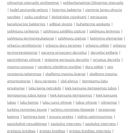
siltnamiai stipruolis atsiliepimai
|
polikarbonatiniai šiltnamiai stipruolis
|
kodel atsiranda pelesis
|
listerijos bakterija
|
zieminio langu skyscio
savybes
|
vaiku zaidimui
|
bioloģiskie risinājumi
|
geriausios
kanalizacijos bakterijos
|
adblue skystis
|
buhalterine apskaita
|
saldytuvu rankenos
|
saldytuvu saldikliu stalciai
|
saldytuvu lentynos
|
saldytuvu termoreguliatoriai
|
saldytuvu stalciai
|
kaitinimo elementai
|
orkaiciu ventiliatoriai
|
orkaiciu duru tarpines
|
orkaiciu stiklai
|
orkaiciu
termoreguliatoriai
|
parama privaciam darzeliui
|
darzeliai gelbeja
|
pasirinkimas vilniuje
|
ieskome geriausio darzelio
|
privatus darzelis
|
masinu voztuvai
|
vandens isleidimo siurbliai
|
duru stiklai
|
seo
straipsniu talpinimas
|
skalbimo masinu bugnai
|
skalbimo masinu
amortizatoriai
|
duru tarpines
|
cbd aliejus
|
itempiamu lubu
privalumai
|
lubu kaina netrukdo
|
kiek kainuoja itempiamos lubos
|
itempiamos lubos kaina
|
kiek kainuoja itempiamos
|
kiek kainuoja
lubos
|
lubu kainos
|
lubu rusys vilniuje
|
lubos vilniuje
|
siltnamiai
|
turbinu remontas kaune
|
turbinu remontas klaipeda
|
straipsniai
katems
|
laiminga kate
|
gyvunu prekes
|
vidinis optimizavimas
|
pasiskolinti nesudėtinga
|
paskolos internetu
|
paskolos internetu
|
greitasis kreditas
|
greitas kreditas
|
greitas kreditas internetu
|