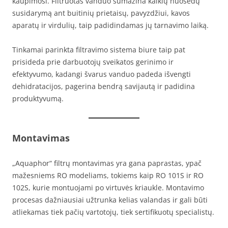
kaupimosi. Filtruotas vanduo sumažina kalkių nuosėdų
susidarymą ant buitinių prietaisų, pavyzdžiui, kavos
aparatų ir virdulių, taip padidindamas jų tarnavimo laiką.
Tinkamai parinkta filtravimo sistema biure taip pat
prisideda prie darbuotojų sveikatos gerinimo ir
efektyvumo, kadangi švarus vanduo padeda išvengti
dehidratacijos, pagerina bendrą savijautą ir padidina
produktyvumą.
Montavimas
„Aquaphor“ filtrų montavimas yra gana paprastas, ypač
mažesniems RO modeliams, tokiems kaip RO 101S ir RO
102S, kurie montuojami po virtuvės kriaukle. Montavimo
procesas dažniausiai užtrunka kelias valandas ir gali būti
atliekamas tiek pačių vartotojų, tiek sertifikuotų specialistų.