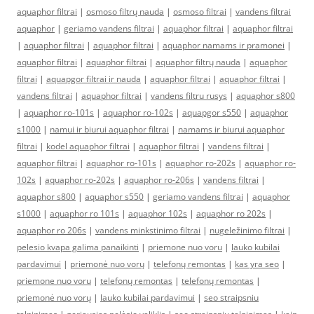
aquaphor filtrai
|
osmoso filtrų nauda
|
osmoso filtrai
|
vandens filtrai
aquaphor
|
geriamo vandens filtrai
|
aquaphor filtrai
|
aquaphor filtrai
|
aquaphor filtrai
|
aquaphor filtrai
|
aquaphor namams ir pramonei
|
aquaphor filtrai
|
aquaphor filtrai
|
aquaphor filtrų nauda
|
aquaphor
filtrai
|
aquapgor filtrai ir nauda
|
aquaphor filtrai
|
aquaphor filtrai
|
vandens filtrai
|
aquaphor filtrai
|
vandens filtru rusys
|
aquaphor s800
|
aquaphor ro-101s
|
aquaphor ro-102s
|
aquapgor s550
|
aquaphor
s1000
|
namui ir biurui aquaphor filtrai
|
namams ir biurui aquaphor
filtrai
|
kodel aquaphor filtrai
|
aquaphor filtrai
|
vandens filtrai
|
aquaphor filtrai
|
aquaphor ro-101s
|
aquaphor ro-202s
|
aquaphor ro-
102s
|
aquaphor ro-202s
|
aquaphor ro-206s
|
vandens filtrai
|
aquaphor s800
|
aquaphor s550
|
geriamo vandens filtrai
|
aquaphor
s1000
|
aquaphor ro 101s
|
aquaphor 102s
|
aquaphor ro 202s
|
aquaphor ro 206s
|
vandens minkstinimo filtrai
|
nugeležinimo filtrai
|
pelesio kvapa galima panaikinti
|
priemone nuo voru
|
lauko kubilai
pardavimui
|
priemonė nuo vorų
|
telefonų remontas
|
kas yra seo
|
priemone nuo voru
|
telefonų remontas
|
telefonų remontas
|
priemonė nuo vorų
|
lauko kubilai pardavimui
|
seo straipsniu