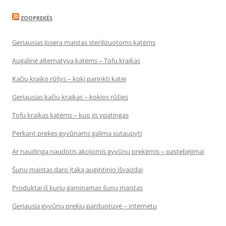
ZOOPREKĖS
Geriausias Josera maistas sterilizuotoms katėms
Augalinė alternatyva katėms – Tofu kraikas
Kačių kraiko rūšys – kokį parinkti katei
Geriausias kačių kraikas – kokios rūšies
Tofu kraikas katėms – kuo jis ypatingas
Perkant prekes gyvūnams galima sutaupyti
Ar naudinga naudotis akcijomis gyvūnų prekėmis – pastebėjimai
Šunų maistas daro įtaką augintinio išvaizdai
Produktai iš kurių gaminamas šunų maistas
Geriausia gyvūnų prekių parduotuvė – internetu