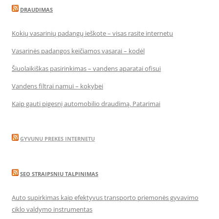
DRAUDIMAS
Kokių vasarinių padangų ieškote – visas rasite internetu
Vasarinės padangos keičiamos vasarai – kodėl
Šiuolaikiškas pasirinkimas – vandens aparatai ofisui
Vandens filtrai namui – kokybei
Kaip gauti pigesnį automobilio draudimą. Patarimai
GYVUNU PREKES INTERNETU
SEO STRAIPSNIU TALPINIMAS
Auto supirkimas kaip efektyvus transporto priemonės gyvavimo
ciklo valdymo instrumentas