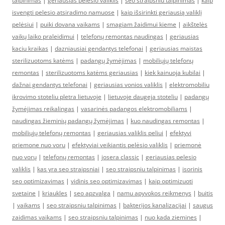
talpinimas
|
geriausias pelėsio valiklis
|
seo straipsniu talpinimas
|
kaip
isvengti pelesio atsiradimo namuose
|
kaip išsirinkti geriausią valiklį
pelėsiui
|
puiki dovana vaikams
|
smagiam žaidimui kieme
|
aikštelės
vaikų laiko praleidimui
|
telefonų remontas naudingas
|
geriausias
kaciu kraikas
|
dazniausiai gendantys telefonai
|
geriausias maistas
sterilizuotoms katėms
|
padangų žymėjimas
|
mobiliųjų telefonų
remontas
|
sterilizuotoms katėms geriausias
|
kiek kainuoja kubilai
|
dažnai gendantys telefonai
|
geriausias vonios valiklis
|
elektromobiliu
ikrovimo stoteliu pletra lietuvoje
|
lietuvoje daugeja stoteliu
|
padangų
žymėjimas reikalingas
|
vasarinės padangos elektromobiliams
|
naudingas žieminių padangų žymėjimas
|
kuo naudingas remontas
|
mobiliųjų telefonų remontas
|
geriausias valiklis peliui
|
efektyvi
priemone nuo voru
|
efektyviai veikiantis pelėsio valiklis
|
priemonė
nuo vorų
|
telefonų remontas
|
josera classic
|
geriausias pelesio
valiklis
|
kas yra seo straipsniai
|
seo straipsniu talpinimas
|
isorinis
seo optimizavimas
|
vidinis seo optimizavimas
|
kaip optimizuoti
svetaine
|
kriaukles
|
seo apzvalga
|
namu apyvokos reikmenys
|
buitis
|
vaikams
|
seo straipsniu talpinimas
|
bakterijos kanalizacijai
|
saugus
zaidimas vaikams
|
seo straipsniu talpinimas
|
nuo kada ziemines
|