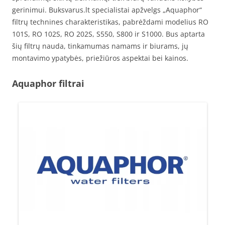
gerinimui. Buksvarus.lt specialistai apžvelgs „Aquaphor“
filtrų technines charakteristikas, pabrėždami modelius RO
101S, RO 102S, RO 202S, S550, S800 ir S1000. Bus aptarta
šių filtrų nauda, tinkamumas namams ir biurams, jų
montavimo ypatybės, priežiūros aspektai bei kainos.
Aquaphor filtrai