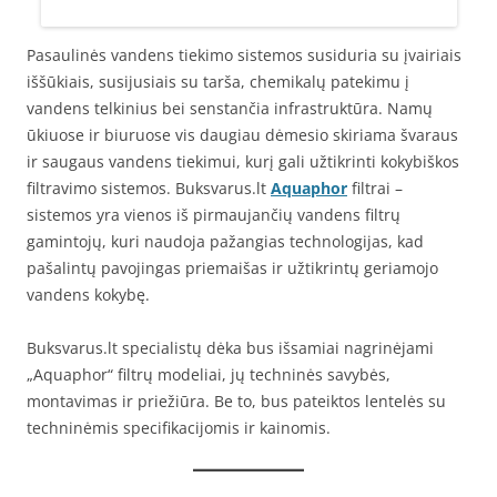
Pasaulinės vandens tiekimo sistemos susiduria su įvairiais
iššūkiais, susijusiais su tarša, chemikalų patekimu į
vandens telkinius bei senstančia infrastruktūra. Namų
ūkiuose ir biuruose vis daugiau dėmesio skiriama švaraus
ir saugaus vandens tiekimui, kurį gali užtikrinti kokybiškos
filtravimo sistemos. Buksvarus.lt
Aquaphor
filtrai –
sistemos yra vienos iš pirmaujančių vandens filtrų
gamintojų, kuri naudoja pažangias technologijas, kad
pašalintų pavojingas priemaišas ir užtikrintų geriamojo
vandens kokybę.
Buksvarus.lt specialistų dėka bus išsamiai nagrinėjami
„Aquaphor“ filtrų modeliai, jų techninės savybės,
montavimas ir priežiūra. Be to, bus pateiktos lentelės su
techninėmis specifikacijomis ir kainomis.