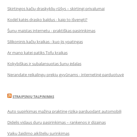
Skirtingos kačių draskyklių rūšys – skirtingi privalumai
Kodėl katės drasko baldus - kaip to išvengti?
Šunų maistas internetu - praktiškas pasirinkimas
Silikoninis kačių kraikas - kuo jis ypatingas
Ar mano katei patiks Tofu kraikas
Kokybiškas ir subalansuotas šunų ėdalas
Nerandate reikalingų prekių gyvūnams - internetinė parduotuvė
STRAIPSNIŲ TALPINIMAS
Auto supirkimas mažina praktinę riziką parduodant automobilį
Didelis vidaus durų pasirinkimas – rankenos ir dizainas
Vaikų žaidimo aikštelių surinkimas