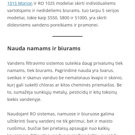
101S Morion
ir RO 102S modeliai skirti individualiems
vartotojams ir nedideliems biurams, tuo tarpu S serijos
modeliai, tokie kaip S550, S800 ir S1000, yra skirti
didesniems vandens poreikiams ir pramonei.
Nauda namams ir biurams
Vandens filtravimo sistemos suteikia daug privalumų tiek
namams, tiek biurams. Pagrindinė nauda yra švarus,
sveikas ir skanus vanduo be nemalonaus kvapo ir skonio,
kurį gali sukelti chloras ar kitos cheminės priemaišos. Be
to, sumažėja sunkiųjų metalų, pesticidų ir kitų toksinų
kiekis vandenyje.
Naudojant RO sistemas, namuose ir biuruose galima
užtikrinti švarų vandenį ne tik gėrimui, bet ir maisto
ruošimui, buičiai bei prietaisų apsaugai nuo kalkių