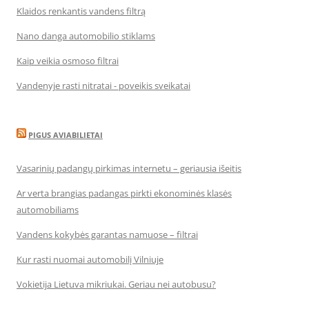
Klaidos renkantis vandens filtrą
Nano danga automobilio stiklams
Kaip veikia osmoso filtrai
Vandenyje rasti nitratai - poveikis sveikatai
PIGUS AVIABILIETAI
Vasarinių padangų pirkimas internetu – geriausia išeitis
Ar verta brangias padangas pirkti ekonominės klasės
automobiliams
Vandens kokybės garantas namuose – filtrai
Kur rasti nuomai automobilį Vilniuje
Vokietija Lietuva mikriukai. Geriau nei autobusu?