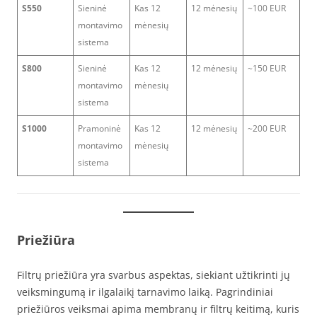
S550
Sieninė
Kas 12
12 mėnesių
~100 EUR
montavimo
mėnesių
sistema
S800
Sieninė
Kas 12
12 mėnesių
~150 EUR
montavimo
mėnesių
sistema
S1000
Pramoninė
Kas 12
12 mėnesių
~200 EUR
montavimo
mėnesių
sistema
Priežiūra
Filtrų priežiūra yra svarbus aspektas, siekiant užtikrinti jų
veiksmingumą ir ilgalaikį tarnavimo laiką. Pagrindiniai
priežiūros veiksmai apima membranų ir filtrų keitimą, kuris