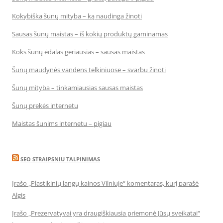
Kokybiška šunų mityba – ką naudinga žinoti
Sausas šunų maistas – iš kokių produktų gaminamas
Koks šunų ėdalas geriausias – sausas maistas
Šunų maudynės vandens telkiniuose – svarbu žinoti
Šunų mityba – tinkamiausias sausas maistas
Šunų prekės internetu
Maistas šunims internetu – pigiau
SEO STRAIPSNIU TALPINIMAS
Įrašo „Plastikinių langų kainos Vilniuje“ komentaras, kurį parašė
Algis
Įrašo „Prezervatyvai yra draugiškiausia priemonė Jūsų sveikatai“