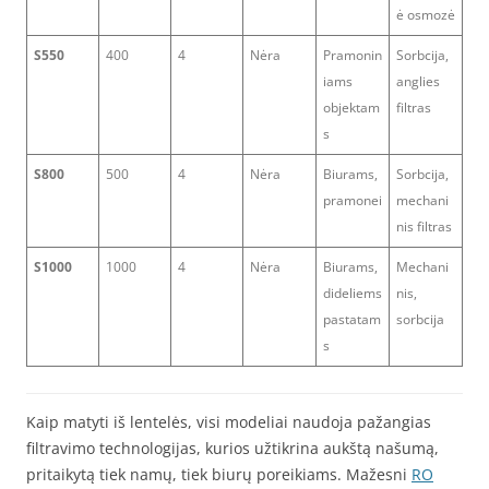
ė osmozė
S550
400
4
Nėra
Pramonin
Sorbcija,
iams
anglies
objektam
filtras
s
S800
500
4
Nėra
Biurams,
Sorbcija,
pramonei
mechani
nis filtras
S1000
1000
4
Nėra
Biurams,
Mechani
dideliems
nis,
pastatam
sorbcija
s
Kaip matyti iš lentelės, visi modeliai naudoja pažangias
filtravimo technologijas, kurios užtikrina aukštą našumą,
pritaikytą tiek namų, tiek biurų poreikiams. Mažesni
RO