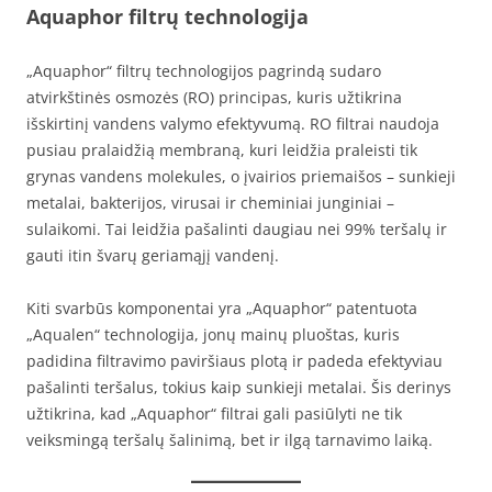
Aquaphor filtrų technologija
„Aquaphor“ filtrų technologijos pagrindą sudaro
atvirkštinės osmozės (RO) principas, kuris užtikrina
išskirtinį vandens valymo efektyvumą. RO filtrai naudoja
pusiau pralaidžią membraną, kuri leidžia praleisti tik
grynas vandens molekules, o įvairios priemaišos – sunkieji
metalai, bakterijos, virusai ir cheminiai junginiai –
sulaikomi. Tai leidžia pašalinti daugiau nei 99% teršalų ir
gauti itin švarų geriamąjį vandenį.
Kiti svarbūs komponentai yra „Aquaphor“ patentuota
„Aqualen“ technologija, jonų mainų pluoštas, kuris
padidina filtravimo paviršiaus plotą ir padeda efektyviau
pašalinti teršalus, tokius kaip sunkieji metalai. Šis derinys
užtikrina, kad „Aquaphor“ filtrai gali pasiūlyti ne tik
veiksmingą teršalų šalinimą, bet ir ilgą tarnavimo laiką.