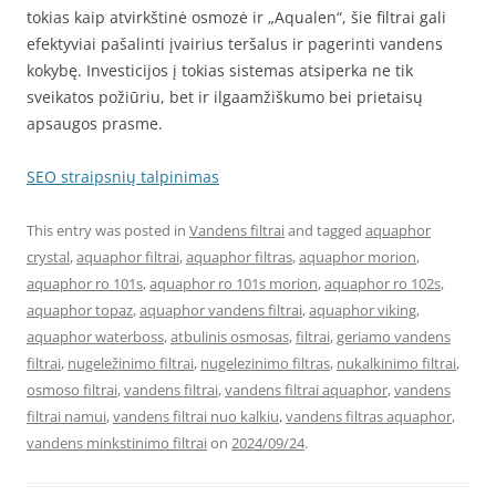
tokias kaip atvirkštinė osmozė ir „Aqualen“, šie filtrai gali
efektyviai pašalinti įvairius teršalus ir pagerinti vandens
kokybę. Investicijos į tokias sistemas atsiperka ne tik
sveikatos požiūriu, bet ir ilgaamžiškumo bei prietaisų
apsaugos prasme.
SEO straipsnių talpinimas
This entry was posted in
Vandens filtrai
and tagged
aquaphor
crystal
,
aquaphor filtrai
,
aquaphor filtras
,
aquaphor morion
,
aquaphor ro 101s
,
aquaphor ro 101s morion
,
aquaphor ro 102s
,
aquaphor topaz
,
aquaphor vandens filtrai
,
aquaphor viking
,
aquaphor waterboss
,
atbulinis osmosas
,
filtrai
,
geriamo vandens
filtrai
,
nugeležinimo filtrai
,
nugelezinimo filtras
,
nukalkinimo filtrai
,
osmoso filtrai
,
vandens filtrai
,
vandens filtrai aquaphor
,
vandens
filtrai namui
,
vandens filtrai nuo kalkiu
,
vandens filtras aquaphor
,
vandens minkstinimo filtrai
on
2024/09/24
.