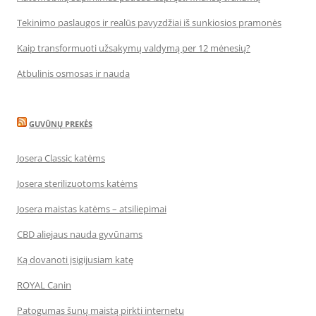
Tekinimo paslaugos ir realūs pavyzdžiai iš sunkiosios pramonės
Kaip transformuoti užsakymų valdymą per 12 mėnesių?
Atbulinis osmosas ir nauda
GUVŪNŲ PREKĖS
Josera Classic katėms
Josera sterilizuotoms katėms
Josera maistas katėms – atsiliepimai
CBD aliejaus nauda gyvūnams
Ką dovanoti įsigijusiam katę
ROYAL Canin
Patogumas šunų maistą pirkti internetu