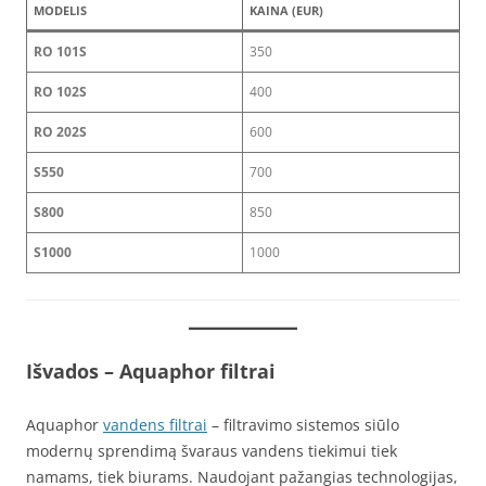
MODELIS
KAINA (EUR)
RO 101S
350
RO 102S
400
RO 202S
600
S550
700
S800
850
S1000
1000
Išvados
– Aquaphor filtrai
Aquaphor
vandens filtrai
– filtravimo sistemos siūlo
modernų sprendimą švaraus vandens tiekimui tiek
namams, tiek biurams. Naudojant pažangias technologijas,