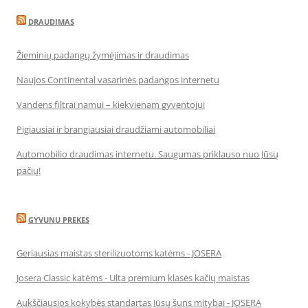
DRAUDIMAS
Žieminių padangų žymėjimas ir draudimas
Naujos Continental vasarinės padangos internetu
Vandens filtrai namui – kiekvienam gyventojui
Pigiausiai ir brangiausiai draudžiami automobiliai
Automobilio draudimas internetu. Saugumas priklauso nuo Jūsų
pačių!
GYVUNU PREKES
Geriausias maistas sterilizuotoms katėms - JOSERA
Josera Classic katėms - Ulta premium klasės kačių maistas
Aukščiausios kokybės standartas Jūsų šuns mitybai - JOSERA