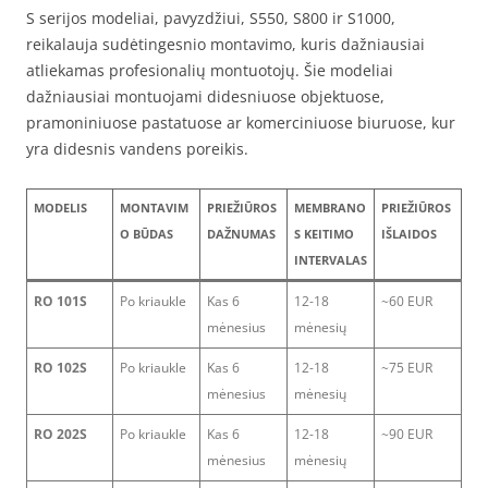
S serijos modeliai, pavyzdžiui, S550, S800 ir S1000,
reikalauja sudėtingesnio montavimo, kuris dažniausiai
atliekamas profesionalių montuotojų. Šie modeliai
dažniausiai montuojami didesniuose objektuose,
pramoniniuose pastatuose ar komerciniuose biuruose, kur
yra didesnis vandens poreikis.
MODELIS
MONTAVIM
PRIEŽIŪROS
MEMBRANO
PRIEŽIŪROS
O BŪDAS
DAŽNUMAS
S KEITIMO
IŠLAIDOS
INTERVALAS
RO 101S
Po kriaukle
Kas 6
12-18
~60 EUR
mėnesius
mėnesių
RO 102S
Po kriaukle
Kas 6
12-18
~75 EUR
mėnesius
mėnesių
RO 202S
Po kriaukle
Kas 6
12-18
~90 EUR
mėnesius
mėnesių