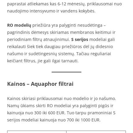
paprastai atliekamas kas 6-12 mėnesių, priklausomai nuo
naudojimo intensyvumo ir vandens kokybės.
RO modelių
priežiūra yra palyginti nesudėtinga –
pagrindinis dėmesys skiriamas membranos keitimui ir
periodiniam filtrų atnaujinimui.
S serijos
modeliai gali
reikalauti šiek tiek daugiau priežiūros dėl jų didesnio
našumo ir sudėtingesnių sistemų. Tačiau reguliariai
keičiant filtrus, jie gali ilgai tarnauti.
Kainos
– Aquaphor filtrai
Kainos skiriasi priklausomai nuo modelio ir jo našumo.
Namų ūkiams skirti RO modeliai yra palyginti pigūs ir
kainuoja nuo 300 iki 600 EUR. Tuo tarpu pramoniniai S
serijos modeliai kainuoja nuo 700 iki 1000 EUR.