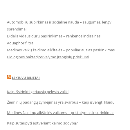
Automobilių supirkimas ir socialinė nauda – saugumas, lengvi
sprendimai
Didelis vidaus durų pasirinkimas – rankenos ir dizainas
Aquaphor filtrai
Medinės vaikų žaidimo aikštelės – populiariausias pasirinkimas
Biologinės bakterijos valymo įrenginių priežiūrai
LEKTUVU BILIETAI
Kaip išsirinkti geriausią pelėsio valiklį
Žieminių padangų žymėjimas yra svarbus – kaip išvengti klaidų
Medinės žaidimų aikštelės vaikams – pristatymas ir surinkimas
Kaip sutaupyti aptveriant kaimo sodybą?