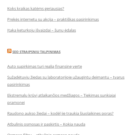
Koks kraikas katėms geriausias?
Prekės internetu su akcija – praktiškas pasirinkimas
Įtaka keturkojų išvaizdai – šunų ėdalas
SEO STRAIPSNIU TALPINIMAS
Auto supirkimas turi realią finansinę vertę
Sužadėtuvių žiedas su laboratorijoje užaugintu deimantu – tvarus
pasirinkimas
Ekstremalų krūvį atlaikančios medžiagos – Tiekimas sunkiajai
pramonei
Raudono aukso žiedai – kodėl jie traukia šiuolaikines poras?
Atbulinis osmosas ir paskirtis – Kokia nauda