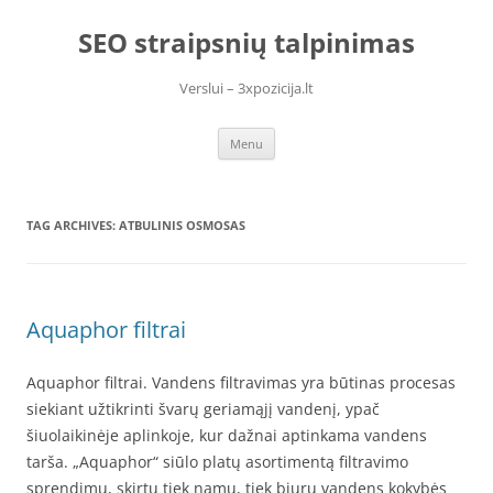
Skip
to
SEO straipsnių talpinimas
content
Verslui – 3xpozicija.lt
Menu
TAG ARCHIVES:
ATBULINIS OSMOSAS
Aquaphor filtrai
Aquaphor filtrai. Vandens filtravimas yra būtinas procesas
siekiant užtikrinti švarų geriamąjį vandenį, ypač
šiuolaikinėje aplinkoje, kur dažnai aptinkama vandens
tarša. „Aquaphor“ siūlo platų asortimentą filtravimo
sprendimų, skirtų tiek namų, tiek biurų vandens kokybės