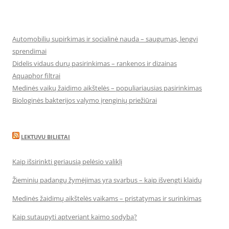
Automobilių supirkimas ir socialinė nauda – saugumas, lengvi
sprendimai
Didelis vidaus durų pasirinkimas – rankenos ir dizainas
Aquaphor filtrai
Medinės vaikų žaidimo aikštelės – populiariausias pasirinkimas
Biologinės bakterijos valymo įrenginių priežiūrai
LEKTUVU BILIETAI
Kaip išsirinkti geriausią pelėsio valiklį
Žieminių padangų žymėjimas yra svarbus – kaip išvengti klaidų
Medinės žaidimų aikštelės vaikams – pristatymas ir surinkimas
Kaip sutaupyti aptveriant kaimo sodybą?