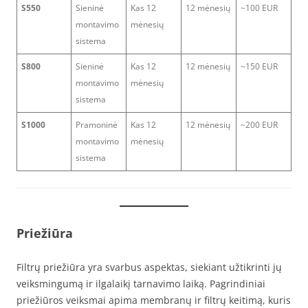
S550
Sieninė
Kas 12
12 mėnesių
~100 EUR
montavimo
mėnesių
sistema
S800
Sieninė
Kas 12
12 mėnesių
~150 EUR
montavimo
mėnesių
sistema
S1000
Pramoninė
Kas 12
12 mėnesių
~200 EUR
montavimo
mėnesių
sistema
Priežiūra
Filtrų priežiūra yra svarbus aspektas, siekiant užtikrinti jų
veiksmingumą ir ilgalaikį tarnavimo laiką. Pagrindiniai
priežiūros veiksmai apima membranų ir filtrų keitimą, kuris