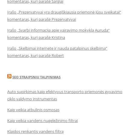
komentaras, kurį parašė Sargiai
Įrašo „Prezervatyvai yra draugiškiausia priemonė Jūsų sveikatai“
komentaras, kurį parašė Prezervatyvai
Įrašo „Svarbi informacija apie vairavimo mokyklą Auruda“
komentaras, kurį parašė Kristina
Įrašo „Skelbimai internete ir nauda patalpinus skelbimą“
komentaras, kurį parašė Robert
SEO STRAIPSNIU TALPINIMAS
Auto supirkimas kaip efektyvus transporto priemonės gyvavimo
ciklo valdymo instrumentas
Kaip veikia atbulinis osmosas
Kaip veikia vandens nugeležinimo filtrai
Klaidos renkantis vandens filtrą