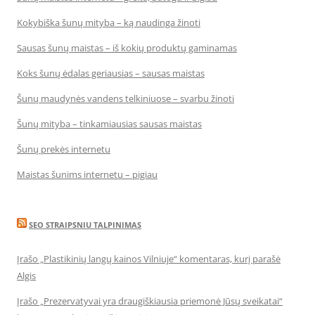
Kokybiška šunų mityba – ką naudinga žinoti
Sausas šunų maistas – iš kokių produktų gaminamas
Koks šunų ėdalas geriausias – sausas maistas
Šunų maudynės vandens telkiniuose – svarbu žinoti
Šunų mityba – tinkamiausias sausas maistas
Šunų prekės internetu
Maistas šunims internetu – pigiau
SEO STRAIPSNIU TALPINIMAS
Įrašo „Plastikinių langų kainos Vilniuje“ komentaras, kurį parašė
Algis
Įrašo „Prezervatyvai yra draugiškiausia priemonė Jūsų sveikatai“