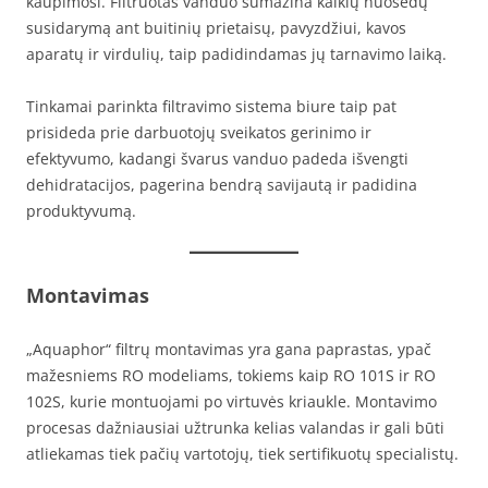
kaupimosi. Filtruotas vanduo sumažina kalkių nuosėdų
susidarymą ant buitinių prietaisų, pavyzdžiui, kavos
aparatų ir virdulių, taip padidindamas jų tarnavimo laiką.
Tinkamai parinkta filtravimo sistema biure taip pat
prisideda prie darbuotojų sveikatos gerinimo ir
efektyvumo, kadangi švarus vanduo padeda išvengti
dehidratacijos, pagerina bendrą savijautą ir padidina
produktyvumą.
Montavimas
„Aquaphor“ filtrų montavimas yra gana paprastas, ypač
mažesniems RO modeliams, tokiems kaip RO 101S ir RO
102S, kurie montuojami po virtuvės kriaukle. Montavimo
procesas dažniausiai užtrunka kelias valandas ir gali būti
atliekamas tiek pačių vartotojų, tiek sertifikuotų specialistų.