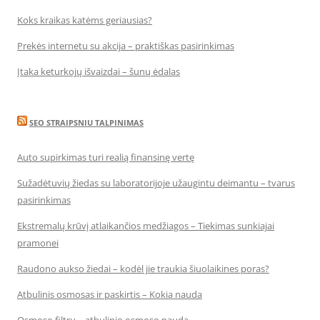
Koks kraikas katėms geriausias?
Prekės internetu su akcija – praktiškas pasirinkimas
Įtaka keturkojų išvaizdai – šunų ėdalas
SEO STRAIPSNIU TALPINIMAS
Auto supirkimas turi realią finansinę vertę
Sužadėtuvių žiedas su laboratorijoje užaugintu deimantu – tvarus
pasirinkimas
Ekstremalų krūvį atlaikančios medžiagos – Tiekimas sunkiajai
pramonei
Raudono aukso žiedai – kodėl jie traukia šiuolaikines poras?
Atbulinis osmosas ir paskirtis – Kokia nauda