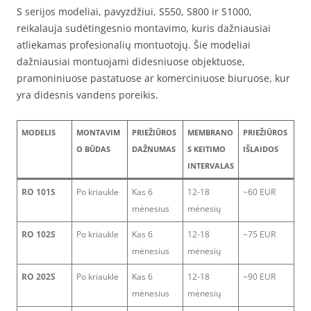
S serijos modeliai, pavyzdžiui, S550, S800 ir S1000,
reikalauja sudėtingesnio montavimo, kuris dažniausiai
atliekamas profesionalių montuotojų. Šie modeliai
dažniausiai montuojami didesniuose objektuose,
pramoniniuose pastatuose ar komerciniuose biuruose, kur
yra didesnis vandens poreikis.
MODELIS
MONTAVIM
PRIEŽIŪROS
MEMBRANO
PRIEŽIŪROS
O BŪDAS
DAŽNUMAS
S KEITIMO
IŠLAIDOS
INTERVALAS
RO 101S
Po kriaukle
Kas 6
12-18
~60 EUR
mėnesius
mėnesių
RO 102S
Po kriaukle
Kas 6
12-18
~75 EUR
mėnesius
mėnesių
RO 202S
Po kriaukle
Kas 6
12-18
~90 EUR
mėnesius
mėnesių