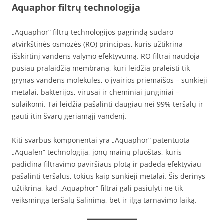
Aquaphor filtrų technologija
„Aquaphor“ filtrų technologijos pagrindą sudaro
atvirkštinės osmozės (RO) principas, kuris užtikrina
išskirtinį vandens valymo efektyvumą. RO filtrai naudoja
pusiau pralaidžią membraną, kuri leidžia praleisti tik
grynas vandens molekules, o įvairios priemaišos – sunkieji
metalai, bakterijos, virusai ir cheminiai junginiai –
sulaikomi. Tai leidžia pašalinti daugiau nei 99% teršalų ir
gauti itin švarų geriamąjį vandenį.
Kiti svarbūs komponentai yra „Aquaphor“ patentuota
„Aqualen“ technologija, jonų mainų pluoštas, kuris
padidina filtravimo paviršiaus plotą ir padeda efektyviau
pašalinti teršalus, tokius kaip sunkieji metalai. Šis derinys
užtikrina, kad „Aquaphor“ filtrai gali pasiūlyti ne tik
veiksmingą teršalų šalinimą, bet ir ilgą tarnavimo laiką.