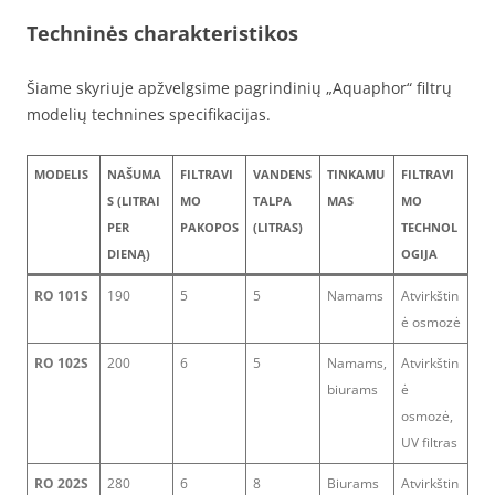
Techninės charakteristikos
Šiame skyriuje apžvelgsime pagrindinių „Aquaphor“ filtrų
modelių technines specifikacijas.
MODELIS
NAŠUMA
FILTRAVI
VANDENS
TINKAMU
FILTRAVI
S (LITRAI
MO
TALPA
MAS
MO
PER
PAKOPOS
(LITRAS)
TECHNOL
DIENĄ)
OGIJA
RO 101S
190
5
5
Namams
Atvirkštin
ė osmozė
RO 102S
200
6
5
Namams,
Atvirkštin
biurams
ė
osmozė,
UV filtras
RO 202S
280
6
8
Biurams
Atvirkštin