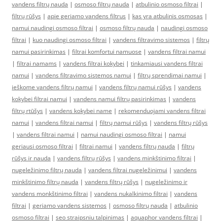
vandens filtrų nauda
|
osmoso filtrų nauda
|
atbulinio osmoso filtrai
|
filtrų rūšys
|
apie geriamo vandens filtrus
|
kas yra atbulinis osmosas
|
namui naudingi osmoso filtrai
|
osmoso filtrų nauda
|
naudingi osmoso
filtrai
|
kuo naudingi osmoso filtrai
|
vandens filtravimo sistemos
|
filtrų
namui pasirinkimas
|
filtrai komfortui namuose
|
vandens filtrai namui
|
filtrai namams
|
vandens filtrai kokybei
|
tinkamiausi vandens filtrai
namui
|
vandens filtravimo sistemos namui
|
filtrų sprendimai namui
|
ieškome vandens filtrų namui
|
vandens filtrų namui rūšys
|
vandens
kokybei filtrai namui
|
vandens namui filtrų pasirinkimas
|
vandens
filtrų rtūšys
|
vandens kokybei name
|
rekomenduojami vandens filtrai
namui
|
vandens filtrai namui
|
filtrų namui rūšys
|
vandens filtrų rūšys
|
vandens filtrai namui
|
namui naudingi osmoso filtrai
|
namui
geriausi osmoso filtrai
|
filtrai namui
|
vandens filtrų nauda
|
filtrų
rūšys ir nauda
|
vandens filtrų rūšys
|
vandens minkštinimo filtrai
|
nugeležinimo filtrų nauda
|
vandens filtrai nugeležinimui
|
vandens
minkštinimo filtrų nauda
|
vandens filtrų rūšys
|
nugeležinimo ir
vandens monkštinimo filtrai
|
vandens nukalkinimo filtrai
|
vandens
filtrai
|
geriamo vandens sistemos
|
osmoso filtrų nauda
|
atbulinio
osmoso filtrai
|
seo straipsniu talpinimas
|
aquaphor vandens filtrai
|