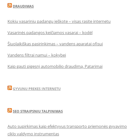
DRAUDIMAS
Kokių vasarinių padangų ieškote – visas rasite internetu
Vasarinės padangos keičiamos vasarai – kodėl
Šiuolaikiškas pasirinkimas – vandens aparatai ofisui
Vandens filtrai namui – kokybei
Kaip gauti pigesnį automobilio draudimą. Patarimai
GYVUNU PREKES INTERNETU
SEO STRAIPSNIU TALPINIMAS
Auto supirkimas kaip efektyvus transporto priemonės gyvavimo
ciklo valdymo instrumentas