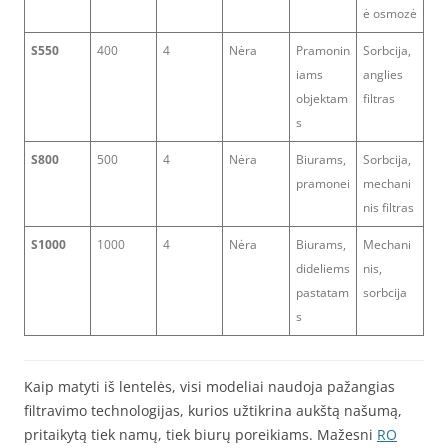
ė osmozė
S550
400
4
Nėra
Pramonin
Sorbcija,
iams
anglies
objektam
filtras
s
S800
500
4
Nėra
Biurams,
Sorbcija,
pramonei
mechani
nis filtras
S1000
1000
4
Nėra
Biurams,
Mechani
dideliems
nis,
pastatam
sorbcija
s
Kaip matyti iš lentelės, visi modeliai naudoja pažangias
filtravimo technologijas, kurios užtikrina aukštą našumą,
pritaikytą tiek namų, tiek biurų poreikiams. Mažesni
RO