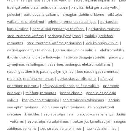
talpinimas
|
geriausias pelėsio valiklis
|
seo straipsniu talpinimas
|
kaip
isvengti pelesio atsiradimo namuose
|
kaip išsirinkti geriausią valiklį
pelėsiui
|
puiki dovana vaikams
|
smagiam žaidimui kieme
|
aikštelės
vaikų laiko praleidimui
|
telefonų remontas naudingas
|
geriausias
kaciu kraikas
|
dazniausiai gendantys telefonai
|
geriausias maistas
sterilizuotoms katėms
|
padangų žymėjimas
|
mobiliųjų telefonų
remontas
|
sterilizuotoms katėms geriausias
|
kiek kainuoja kubilai
|
dažnai gendantys telefonai
|
geriausias vonios valiklis
|
elektromobiliu
ikrovimo stoteliu pletra lietuvoje
|
lietuvoje daugeja stoteliu
|
padangų
žymėjimas reikalingas
|
vasarinės padangos elektromobiliams
|
naudingas žieminių padangų žymėjimas
|
kuo naudingas remontas
|
mobiliųjų telefonų remontas
|
geriausias valiklis peliui
|
efektyvi
priemone nuo voru
|
efektyviai veikiantis pelėsio valiklis
|
priemonė
nuo vorų
|
telefonų remontas
|
josera classic
|
geriausias pelesio
valiklis
|
kas yra seo straipsniai
|
seo straipsniu talpinimas
|
isorinis
seo optimizavimas
|
vidinis seo optimizavimas
|
kaip optimizuoti
svetaine
|
kriaukles
|
seo apzvalga
|
namu apyvokos reikmenys
|
buitis
|
vaikams
|
seo straipsniu talpinimas
|
bakterijos kanalizacijai
|
saugus
zaidimas vaikams
|
seo straipsniu talpinimas
|
nuo kada ziemines
|