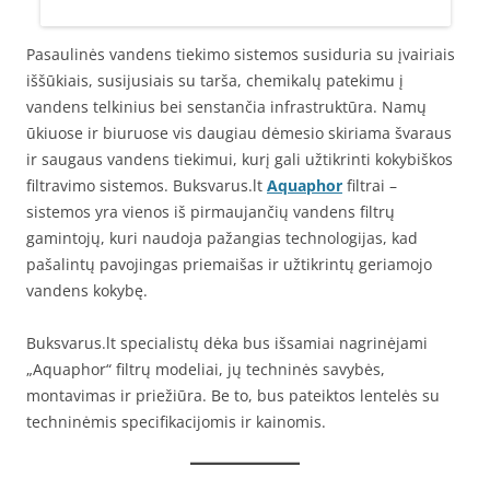
Pasaulinės vandens tiekimo sistemos susiduria su įvairiais
iššūkiais, susijusiais su tarša, chemikalų patekimu į
vandens telkinius bei senstančia infrastruktūra. Namų
ūkiuose ir biuruose vis daugiau dėmesio skiriama švaraus
ir saugaus vandens tiekimui, kurį gali užtikrinti kokybiškos
filtravimo sistemos. Buksvarus.lt
Aquaphor
filtrai –
sistemos yra vienos iš pirmaujančių vandens filtrų
gamintojų, kuri naudoja pažangias technologijas, kad
pašalintų pavojingas priemaišas ir užtikrintų geriamojo
vandens kokybę.
Buksvarus.lt specialistų dėka bus išsamiai nagrinėjami
„Aquaphor“ filtrų modeliai, jų techninės savybės,
montavimas ir priežiūra. Be to, bus pateiktos lentelės su
techninėmis specifikacijomis ir kainomis.