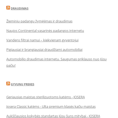
DRAUDIMAS
Žieminių padangų žymėjimas ir draudimas
Naujos Continental vasarinės padangos internetu
Vandens filtrai namui – kiekvienam gyventojui
Pigiausiai ir brangiausiai draudžiami automobiliai
Automobilio draudimas internetu. Saugumas priklauso nuo Jūsų
pačių!
GYVUNU PREKES
Geriausias maistas sterilizuotoms katėms - JOSERA
Josera Classic katėms - Ulta premium klasės kačių maistas
Aukščiausios kokybės standartas Jūsų šuns mitybai - JOSERA