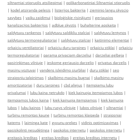
siltnamiai stipruolis atsiliepimai
|
polikarbonatiniai šiltnamiai stipruolis
|
kodel atsiranda pelesis
|
listerijos bakterija
|
zieminio langu skyscio
savybes
|
vaiku zaidimui
|
bioloģiskie risinājumi
|
geriausios
kanalizacijos bakterijos
|
adblue skystis
|
buhalterine apskaita
|
saldytuvu rankenos
|
saldytuvu saldikliu stalciai
|
saldytuvu lentynos
|
saldytuvu termoreguliatoriai
|
saldytuvu stalciai
|
kaitinimo elementai
|
orkaiciu ventiliatoriai
|
orkaiciu duru tarpines
|
orkaiciu stiklai
|
orkaiciu
termoreguliatoriai
|
parama privaciam darzeliui
|
darzeliai gelbeja
|
pasirinkimas vilniuje
|
ieskome geriausio darzelio
|
privatus darzelis
|
masinu voztuvai
|
vandens isleidimo siurbliai
|
duru stiklai
|
seo
straipsniu talpinimas
|
skalbimo masinu bugnai
|
skalbimo masinu
amortizatoriai
|
duru tarpines
|
cbd aliejus
|
itempiamu lubu
privalumai
|
lubu kaina netrukdo
|
kiek kainuoja itempiamos lubos
|
itempiamos lubos kaina
|
kiek kainuoja itempiamos
|
kiek kainuoja
lubos
|
lubu kainos
|
lubu rusys vilniuje
|
lubos vilniuje
|
siltnamiai
|
turbinu remontas kaune
|
turbinu remontas klaipeda
|
straipsniai
katems
|
laiminga kate
|
gyvunu prekes
|
vidinis optimizavimas
|
pasiskolinti nesudėtinga
|
paskolos internetu
|
paskolos internetu
|
greitasis kreditas
|
greitas kreditas
|
greitas kreditas internetu
|