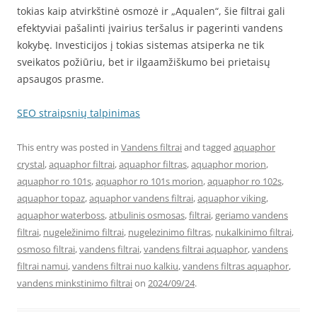
tokias kaip atvirkštinė osmozė ir „Aqualen“, šie filtrai gali
efektyviai pašalinti įvairius teršalus ir pagerinti vandens
kokybę. Investicijos į tokias sistemas atsiperka ne tik
sveikatos požiūriu, bet ir ilgaamžiškumo bei prietaisų
apsaugos prasme.
SEO straipsnių talpinimas
This entry was posted in
Vandens filtrai
and tagged
aquaphor
crystal
,
aquaphor filtrai
,
aquaphor filtras
,
aquaphor morion
,
aquaphor ro 101s
,
aquaphor ro 101s morion
,
aquaphor ro 102s
,
aquaphor topaz
,
aquaphor vandens filtrai
,
aquaphor viking
,
aquaphor waterboss
,
atbulinis osmosas
,
filtrai
,
geriamo vandens
filtrai
,
nugeležinimo filtrai
,
nugelezinimo filtras
,
nukalkinimo filtrai
,
osmoso filtrai
,
vandens filtrai
,
vandens filtrai aquaphor
,
vandens
filtrai namui
,
vandens filtrai nuo kalkiu
,
vandens filtras aquaphor
,
vandens minkstinimo filtrai
on
2024/09/24
.