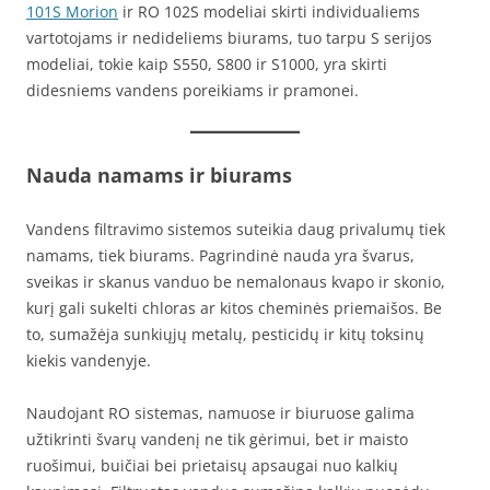
101S Morion
ir RO 102S modeliai skirti individualiems
vartotojams ir nedideliems biurams, tuo tarpu S serijos
modeliai, tokie kaip S550, S800 ir S1000, yra skirti
didesniems vandens poreikiams ir pramonei.
Nauda namams ir biurams
Vandens filtravimo sistemos suteikia daug privalumų tiek
namams, tiek biurams. Pagrindinė nauda yra švarus,
sveikas ir skanus vanduo be nemalonaus kvapo ir skonio,
kurį gali sukelti chloras ar kitos cheminės priemaišos. Be
to, sumažėja sunkiųjų metalų, pesticidų ir kitų toksinų
kiekis vandenyje.
Naudojant RO sistemas, namuose ir biuruose galima
užtikrinti švarų vandenį ne tik gėrimui, bet ir maisto
ruošimui, buičiai bei prietaisų apsaugai nuo kalkių