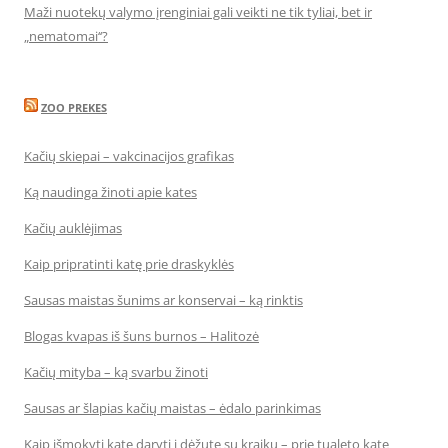
Maži nuotekų valymo įrenginiai gali veikti ne tik tyliai, bet ir
„nematomai‘‘?
ZOO PREKES
Kačių skiepai – vakcinacijos grafikas
Ką naudinga žinoti apie kates
Kačių auklėjimas
Kaip pripratinti katę prie draskyklės
Sausas maistas šunims ar konservai – ką rinktis
Blogas kvapas iš šuns burnos – Halitozė
Kačių mityba – ką svarbu žinoti
Sausas ar šlapias kačių maistas – ėdalo parinkimas
Kaip išmokyti katę daryti į dėžutę su kraiku – prie tualeto katę