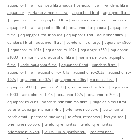
aquaphor filtrai
|
osmoso filtrų nauda
|
osmoso filtrai
|
vandens filtrai
aquaphor
|
geriamo vandens filtrai
|
aquaphor filtrai
|
aquaphor filtrai
|
aquaphor filtrai
|
aquaphor filtrai
|
aquaphor namams ir pramonei
|
aquaphor filtrai
|
aquaphor filtrai
|
aquaphor filtrų nauda
|
aquaphor
filtrai
|
aquapgor filtrai ir nauda
|
aquaphor filtrai
|
aquaphor filtrai
|
vandens filtrai
|
aquaphor filtrai
|
vandens filtru rusys
|
aquaphor s800
|
aquaphor ro-101s
|
aquaphor ro-102s
|
aquapgor s550
|
aquaphor
s1000
|
namui ir biurui aquaphor filtrai
|
namams ir biurui aquaphor
filtrai
|
kodel aquaphor filtrai
|
aquaphor filtrai
|
vandens filtrai
|
aquaphor filtrai
|
aquaphor ro-101s
|
aquaphor ro-202s
|
aquaphor ro-
102s
|
aquaphor ro-202s
|
aquaphor ro-206s
|
vandens filtrai
|
aquaphor s800
|
aquaphor s550
|
geriamo vandens filtrai
|
aquaphor
s1000
|
aquaphor ro 101s
|
aquaphor 102s
|
aquaphor ro 202s
|
aquaphor ro 206s
|
vandens minkstinimo filtrai
|
nugeležinimo filtrai
|
pelesio kvapa galima panaikinti
|
priemone nuo voru
|
lauko kubilai
pardavimui
|
priemonė nuo vorų
|
telefonų remontas
|
kas yra seo
|
priemone nuo voru
|
telefonų remontas
|
telefonų remontas
|
priemonė nuo vorų
|
lauko kubilai pardavimui
|
seo straipsniu