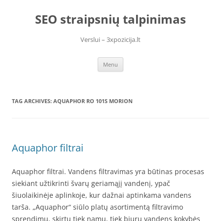
Skip
to
SEO straipsnių talpinimas
content
Verslui – 3xpozicija.lt
Menu
TAG ARCHIVES:
AQUAPHOR RO 101S MORION
Aquaphor filtrai
Aquaphor filtrai. Vandens filtravimas yra būtinas procesas
siekiant užtikrinti švarų geriamąjį vandenį, ypač
šiuolaikinėje aplinkoje, kur dažnai aptinkama vandens
tarša. „Aquaphor“ siūlo platų asortimentą filtravimo
sprendimų, skirtų tiek namų, tiek biurų vandens kokybės