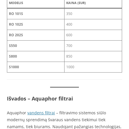
MODELIS
KAINA (EUR)
RO 101S
350
RO 102S
400
RO 202S
600
S550
700
S800
850
S1000
1000
Išvados
– Aquaphor filtrai
Aquaphor
vandens filtrai
– filtravimo sistemos siūlo
modernų sprendimą švaraus vandens tiekimui tiek
namams, tiek biurams. Naudojant pažangias technologijas,