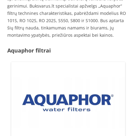
gerinimui. Buksvarus.lt specialistai apžvelgs „Aquaphor“
filtrų technines charakteristikas, pabrėždami modelius RO
101S, RO 102S, RO 202S, S550, S800 ir S1000. Bus aptarta
šių filtrų nauda, tinkamumas namams ir biurams, jų
montavimo ypatybės, priežiūros aspektai bei kainos.
Aquaphor filtrai