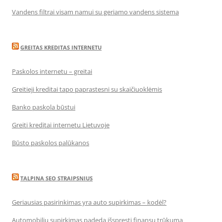
Vandens filtrai visam namui su geriamo vandens sistema
GREITAS KREDITAS INTERNETU
Paskolos internetu – greitai
Greitieji kreditai tapo paprastesni su skaičiuoklėmis
Banko paskola būstui
Greiti kreditai internetu Lietuvoje
Būsto paskolos palūkanos
TALPINA SEO STRAIPSNIUS
Geriausias pasirinkimas yra auto supirkimas – kodėl?
Automobilių supirkimas padeda išspręsti finansų trūkumą