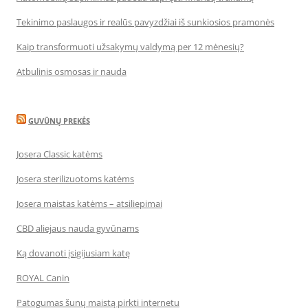
Tekinimo paslaugos ir realūs pavyzdžiai iš sunkiosios pramonės
Kaip transformuoti užsakymų valdymą per 12 mėnesių?
Atbulinis osmosas ir nauda
GUVŪNŲ PREKĖS
Josera Classic katėms
Josera sterilizuotoms katėms
Josera maistas katėms – atsiliepimai
CBD aliejaus nauda gyvūnams
Ką dovanoti įsigijusiam katę
ROYAL Canin
Patogumas šunų maistą pirkti internetu