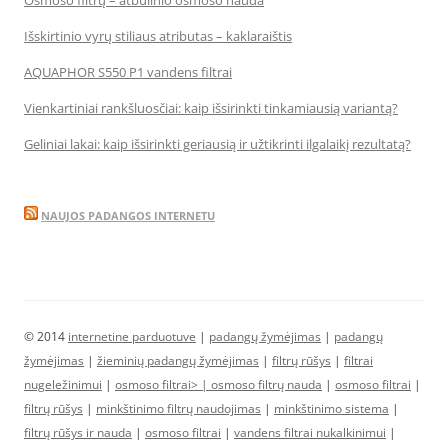
Osmoso filtrų – atbulinio osmoso nauda
Išskirtinio vyrų stiliaus atributas – kaklaraištis
AQUAPHOR S550 P1 vandens filtrai
Vienkartiniai rankšluosčiai: kaip išsirinkti tinkamiausią variantą?
Geliniai lakai: kaip išsirinkti geriausią ir užtikrinti ilgalaikį rezultatą?
NAUJOS PADANGOS INTERNETU
© 2014
internetine parduotuve
|
padangų žymėjimas
|
padangų
žymėjimas
|
žieminių padangų žymėjimas
|
filtrų rūšys
|
filtrai
nugeležinimui
|
osmoso filtrai> |
osmoso filtrų nauda
|
osmoso filtrai
|
filtrų rūšys
|
minkštinimo filtrų naudojimas
|
minkštinimo sistema
|
filtrų rūšys ir nauda
|
osmoso filtrai
|
vandens filtrai nukalkinimui
|