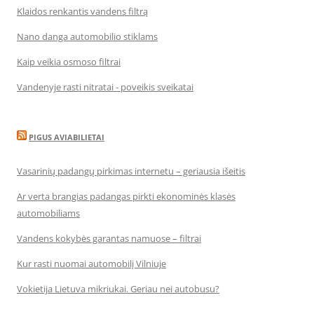
Klaidos renkantis vandens filtrą
Nano danga automobilio stiklams
Kaip veikia osmoso filtrai
Vandenyje rasti nitratai - poveikis sveikatai
PIGUS AVIABILIETAI
Vasarinių padangų pirkimas internetu – geriausia išeitis
Ar verta brangias padangas pirkti ekonominės klasės
automobiliams
Vandens kokybės garantas namuose – filtrai
Kur rasti nuomai automobilį Vilniuje
Vokietija Lietuva mikriukai. Geriau nei autobusu?