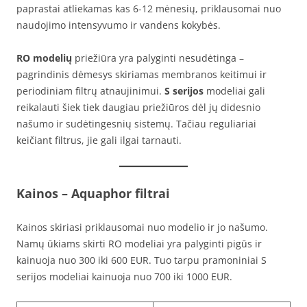
paprastai atliekamas kas 6-12 mėnesių, priklausomai nuo
naudojimo intensyvumo ir vandens kokybės.
RO modelių
priežiūra yra palyginti nesudėtinga –
pagrindinis dėmesys skiriamas membranos keitimui ir
periodiniam filtrų atnaujinimui.
S serijos
modeliai gali
reikalauti šiek tiek daugiau priežiūros dėl jų didesnio
našumo ir sudėtingesnių sistemų. Tačiau reguliariai
keičiant filtrus, jie gali ilgai tarnauti.
Kainos
– Aquaphor filtrai
Kainos skiriasi priklausomai nuo modelio ir jo našumo.
Namų ūkiams skirti RO modeliai yra palyginti pigūs ir
kainuoja nuo 300 iki 600 EUR. Tuo tarpu pramoniniai S
serijos modeliai kainuoja nuo 700 iki 1000 EUR.