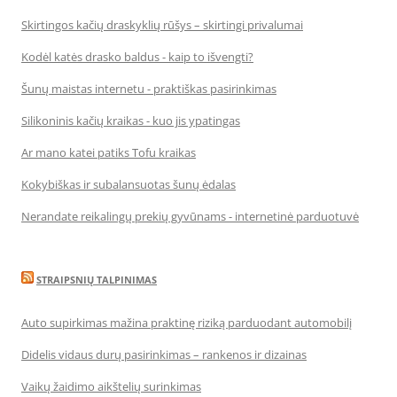
Skirtingos kačių draskyklių rūšys – skirtingi privalumai
Kodėl katės drasko baldus - kaip to išvengti?
Šunų maistas internetu - praktiškas pasirinkimas
Silikoninis kačių kraikas - kuo jis ypatingas
Ar mano katei patiks Tofu kraikas
Kokybiškas ir subalansuotas šunų ėdalas
Nerandate reikalingų prekių gyvūnams - internetinė parduotuvė
STRAIPSNIŲ TALPINIMAS
Auto supirkimas mažina praktinę riziką parduodant automobilį
Didelis vidaus durų pasirinkimas – rankenos ir dizainas
Vaikų žaidimo aikštelių surinkimas