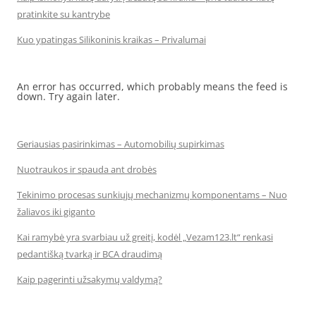
pratinkite su kantrybe
Kuo ypatingas Silikoninis kraikas – Privalumai
An error has occurred, which probably means the feed is
down. Try again later.
Geriausias pasirinkimas – Automobilių supirkimas
Nuotraukos ir spauda ant drobės
Tekinimo procesas sunkiųjų mechanizmų komponentams – Nuo
žaliavos iki giganto
Kai ramybė yra svarbiau už greitį, kodėl „Vezam123.lt“ renkasi
pedantišką tvarką ir BCA draudimą
Kaip pagerinti užsakymų valdymą?