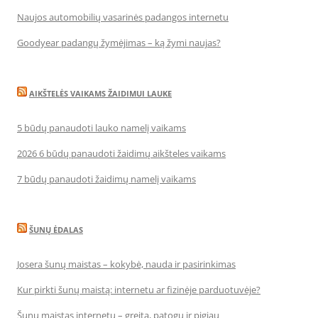
Naujos automobilių vasarinės padangos internetu
Goodyear padangų žymėjimas – ką žymi naujas?
AIKŠTELĖS VAIKAMS ŽAIDIMUI LAUKE
5 būdų panaudoti lauko namelį vaikams
2026 6 būdų panaudoti žaidimų aikšteles vaikams
7 būdų panaudoti žaidimų namelį vaikams
ŠUNŲ ĖDALAS
Josera šunų maistas – kokybė, nauda ir pasirinkimas
Kur pirkti šunų maistą: internetu ar fizinėje parduotuvėje?
Šunų maistas internetu – greita, patogu ir pigiau