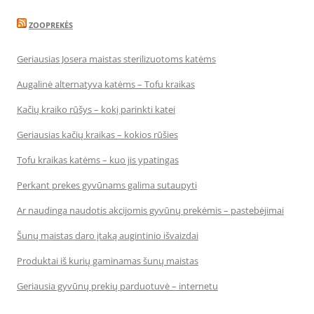
ZOOPREKĖS
Geriausias Josera maistas sterilizuotoms katėms
Augalinė alternatyva katėms – Tofu kraikas
Kačių kraiko rūšys – kokį parinkti katei
Geriausias kačių kraikas – kokios rūšies
Tofu kraikas katėms – kuo jis ypatingas
Perkant prekes gyvūnams galima sutaupyti
Ar naudinga naudotis akcijomis gyvūnų prekėmis – pastebėjimai
Šunų maistas daro įtaką augintinio išvaizdai
Produktai iš kurių gaminamas šunų maistas
Geriausia gyvūnų prekių parduotuvė – internetu