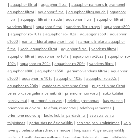
|
aquaphor filtrai
|
aquaphor filtrai
|
aquaphor namams ir pramonei
|
aquaphor filtrai
|
aquaphor filtrai
|
aquaphor filtrų nauda
|
aquaphor
filtrai
|
aquapgor filtrai ir nauda
|
aquaphor filtrai
|
aquaphor filtrai
|
vandens filtrai
|
aquaphor filtrai
|
vandens filtru rusys
|
aquaphor s800
|
aquaphor ro-101s
|
aquaphor ro-102s
|
aquapgor s550
|
aquaphor
s1000
|
namui ir biurui aquaphor filtrai
|
namams ir biurui aquaphor
filtrai
|
kodel aquaphor filtrai
|
aquaphor filtrai
|
vandens filtrai
|
aquaphor filtrai
|
aquaphor ro-101s
|
aquaphor ro-202s
|
aquaphor ro-
102s
|
aquaphor ro-202s
|
aquaphor ro-206s
|
vandens filtrai
|
aquaphor s800
|
aquaphor s550
|
geriamo vandens filtrai
|
aquaphor
s1000
|
aquaphor ro 101s
|
aquaphor 102s
|
aquaphor ro 202s
|
aquaphor ro 206s
|
vandens minkstinimo filtrai
|
nugeležinimo filtrai
|
pelesio kvapa galima panaikinti
|
priemone nuo voru
|
lauko kubilai
pardavimui
|
priemonė nuo vorų
|
telefonų remontas
|
kas yra seo
|
priemone nuo voru
|
telefonų remontas
|
telefonų remontas
|
priemonė nuo vorų
|
lauko kubilai pardavimui
|
seo straipsniu
talpinimas
|
geriausias pelėsio valiklis
|
seo straipsniu talpinimas
|
kaip
isvengti pelesio atsiradimo namuose
|
kaip išsirinkti geriausią valiklį
pelėsiui
|
puiki dovana vaikams
|
smagiam žaidimui kieme
|
aikštelės