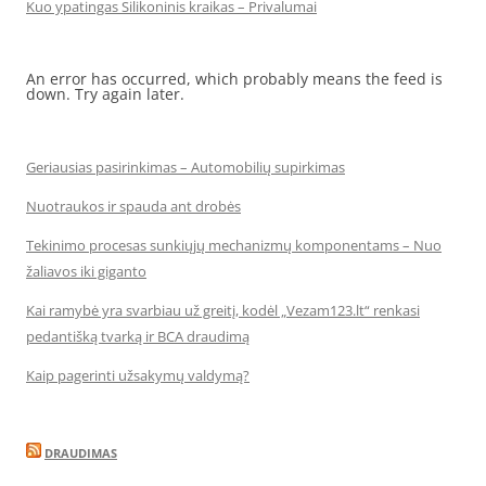
Kuo ypatingas Silikoninis kraikas – Privalumai
An error has occurred, which probably means the feed is
down. Try again later.
Geriausias pasirinkimas – Automobilių supirkimas
Nuotraukos ir spauda ant drobės
Tekinimo procesas sunkiųjų mechanizmų komponentams – Nuo
žaliavos iki giganto
Kai ramybė yra svarbiau už greitį, kodėl „Vezam123.lt“ renkasi
pedantišką tvarką ir BCA draudimą
Kaip pagerinti užsakymų valdymą?
DRAUDIMAS