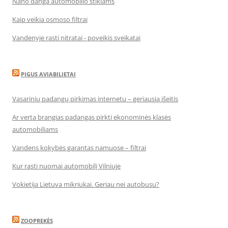
Nano danga automobilio stiklams
Kaip veikia osmoso filtrai
Vandenyje rasti nitratai - poveikis sveikatai
PIGUS AVIABILIETAI
Vasarinių padangų pirkimas internetu – geriausia išeitis
Ar verta brangias padangas pirkti ekonominės klasės
automobiliams
Vandens kokybės garantas namuose – filtrai
Kur rasti nuomai automobilį Vilniuje
Vokietija Lietuva mikriukai. Geriau nei autobusu?
ZOOPREKĖS