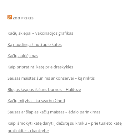
ZOO PREKES
Kačių skiepai – vakcinacijos grafikas
Ką naudinga žinoti apie kates
Kačių auklėjimas
Kaip pripratinti katę prie draskyklės
Sausas maistas šunims ar konservai – ką rinktis
Blogas kvapas iš šuns burnos – Halitozė
Kačių mityba – ką svarbu žinoti
Sausas ar šlapias kačių maistas – ėdalo parinkimas
Kaip išmokyti katę daryti į dėžutę su kraiku – prie tualeto katę
pratinkite su kantrybe