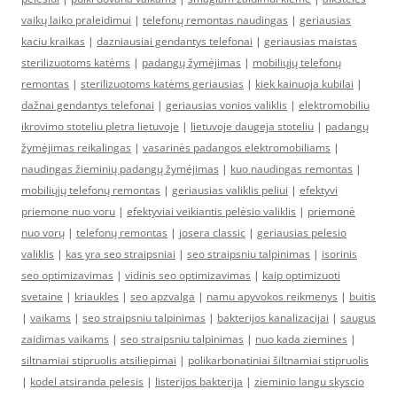
vaikų laiko praleidimui
|
telefonų remontas naudingas
|
geriausias
kaciu kraikas
|
dazniausiai gendantys telefonai
|
geriausias maistas
sterilizuotoms katėms
|
padangų žymėjimas
|
mobiliųjų telefonų
remontas
|
sterilizuotoms katėms geriausias
|
kiek kainuoja kubilai
|
dažnai gendantys telefonai
|
geriausias vonios valiklis
|
elektromobiliu
ikrovimo stoteliu pletra lietuvoje
|
lietuvoje daugeja stoteliu
|
padangų
žymėjimas reikalingas
|
vasarinės padangos elektromobiliams
|
naudingas žieminių padangų žymėjimas
|
kuo naudingas remontas
|
mobiliųjų telefonų remontas
|
geriausias valiklis peliui
|
efektyvi
priemone nuo voru
|
efektyviai veikiantis pelėsio valiklis
|
priemonė
nuo vorų
|
telefonų remontas
|
josera classic
|
geriausias pelesio
valiklis
|
kas yra seo straipsniai
|
seo straipsniu talpinimas
|
isorinis
seo optimizavimas
|
vidinis seo optimizavimas
|
kaip optimizuoti
svetaine
|
kriaukles
|
seo apzvalga
|
namu apyvokos reikmenys
|
buitis
|
vaikams
|
seo straipsniu talpinimas
|
bakterijos kanalizacijai
|
saugus
zaidimas vaikams
|
seo straipsniu talpinimas
|
nuo kada ziemines
|
siltnamiai stipruolis atsiliepimai
|
polikarbonatiniai šiltnamiai stipruolis
|
kodel atsiranda pelesis
|
listerijos bakterija
|
zieminio langu skyscio