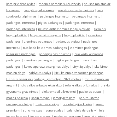
kate prie draskykles
|
medinis namelis su ciuozykla
|
sausas maistas ar
konservai
|
isvalyti tepalo demes
|
seo straipsniu talpinimas
|
seo
straipsniu talpinimas
|
padangos internetu
|
padangos internetu
|
padangos internetu
|
pigios padangos
|
padangos internetu
|
padangos internetu
|
neuzsalantis zieminis langu ploviklis
|
zieminis
langu ploviklis
|
langu plovimo skystis
|
langu ploviklis
|
vasarines
padangos
|
ziemines padangos
|
padangos pigiau
|
padangos
internetu
|
nuo kada keiciamos padangos
|
ziemines padangos
|
vasarines padangos
|
padangu pasirinkimas
|
nuo kada keiciamos
padangos
|
ziemines padangos
|
pigios padangos
|
vasarines
padangos
|
kavos aparatu atsargines dalys
|
viryklių dalys
|
skalbimo
masinu dalys
|
saldytuvu dalys
|
Kiek kainuoja vasarines padangos
|
Geriausi vasariniu padangu gamintojai 2021 metais
|
tofu su bambuko
anglimi
|
tofu zalios arbatos ekstraktu
|
tofu kraikas originalus
|
prekiu
gyvunams grazinimas
|
elektromobiliu krovimui
|
paskolos bustui
|
mazoji paskola
|
kaciu mityba
|
išmokykite katę
|
perkraustymo
paslaugos vilniuje
|
meistras vilniuje
|
odontologijos klinika
|
super
premium
|
sunu maistas
|
sunu edalas
|
valandinis darzelis vilniuje
|
josera katems
|
josera sunims
|
paskolos internetu
|
guoliai sunims
|