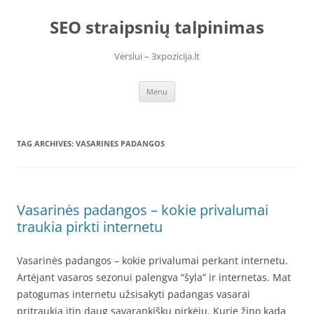
Skip
to
SEO straipsnių talpinimas
content
Verslui – 3xpozicija.lt
Menu
TAG ARCHIVES:
VASARINES PADANGOS
Vasarinės padangos – kokie privalumai
traukia pirkti internetu
Vasarinės padangos – kokie privalumai perkant internetu.
Artėjant vasaros sezonui palengva “šyla” ir internetas. Mat
patogumas internetu užsisakyti padangas vasarai
pritraukia itin daug savarankiškų pirkėjų. Kurie žino kada