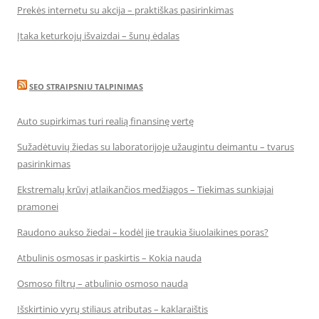
Prekės internetu su akcija – praktiškas pasirinkimas
Įtaka keturkojų išvaizdai – šunų ėdalas
SEO STRAIPSNIU TALPINIMAS
Auto supirkimas turi realią finansinę vertę
Sužadėtuvių žiedas su laboratorijoje užaugintu deimantu – tvarus
pasirinkimas
Ekstremalų krūvį atlaikančios medžiagos – Tiekimas sunkiajai
pramonei
Raudono aukso žiedai – kodėl jie traukia šiuolaikines poras?
Atbulinis osmosas ir paskirtis – Kokia nauda
Osmoso filtrų – atbulinio osmoso nauda
Išskirtinio vyrų stiliaus atributas – kaklaraištis