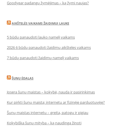
Goodyear padangų žymėjimas – ką žymi naujas?
AIKŠTELĖS VAIKAMS ŽAIDIMUI LAUKE
5 būdų panaudoti lauko namelį vaikams
2026 6 būdų panaudoti žaidimų aikšteles vaikams
7 būdų panaudoti žaidimų namelį vaikams
ŠUNŲ ĖDALAS
Josera šunų maistas – kokybė, nauda ir pasirinkimas
Kur pirkti šunų maistą: internetu ar fizinėje parduotuvėje?
Šunų maistas internetu – greita, patogu ir pigiau
Kokybiška šunų mityba – ką naudinga žinoti