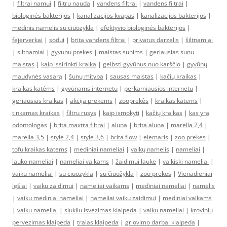
|
filtrai namui
|
filtru nauda
|
vandens filtrai
|
vandens filtrai
|
biologinės bakterijos
|
kanalizacijos kvapas
|
kanalizacijos bakterijos
|
medinis namelis su ciuozykla
|
efektyvio biologinės bakterijos
|
fejerverkai
|
sodui
|
brita vandens filtrai
|
privatus darzelis
|
šiltnamiai
|
siltnamiai
|
gyvunu prekes
|
maistas sunims
|
geriausias sunu
maistas
|
kaip issirinkti kraika
|
gelbsti gyvūnus nuo karščio
|
gyvūnų
maudynės vasarą
|
šunų mityba
|
sausas maistas
|
kačių kraikas
|
kraikas katėms
|
gyvūnams internetu
|
perkamiausios internetu
|
geriausias kraikas
|
akcija prekems
|
zooprekės
|
kraikas katems
|
tinkamas kraikas
|
filtru rusys
|
kaip ismokyti
|
kačių kraikas
|
kas yra
odontologas
|
brita maxtra filtrai
|
aluna
|
brita aluna
|
marella 2,4
|
marella 3,5
|
style 2,4
|
style 3,6
|
brita flow
|
elemaris
|
zoo prekes
|
tofu kraikas katėms
|
mediniai nameliai
|
vaikų namelis
|
nameliai
|
lauko nameliai
|
nameliai vaikams
|
žaidimui lauke
|
vaikiski nameliai
|
vaiku nameliai
|
su ciuozykla
|
su čiuožykla
|
zoo prekes
|
Vienadieniai
lęšiai
|
vaiku zaidimui
|
nameliai vaikams
|
mediniai nameliai
|
namelis
|
vaiku mediniai nameliai
|
nameliai vaiku zaidimui
|
mediniai vaikams
|
vaiku nameliai
|
siukliu isvezimas klaipeda
|
vaiku nameliai
|
kroviniu
pervezimas klaipeda
|
tralas klaipeda
|
griovimo darbai klaipeda
|