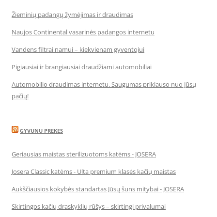
Žieminių padangų žymėjimas ir draudimas
Naujos Continental vasarinės padangos internetu
Vandens filtrai namui – kiekvienam gyventojui
Pigiausiai ir brangiausiai draudžiami automobiliai
Automobilio draudimas internetu. Saugumas priklauso nuo Jūsų
pačių!
GYVUNU PREKES
Geriausias maistas sterilizuotoms katėms - JOSERA
Josera Classic katėms - Ulta premium klasės kačių maistas
Aukščiausios kokybės standartas Jūsų šuns mitybai - JOSERA
Skirtingos kačių draskyklių rūšys – skirtingi privalumai