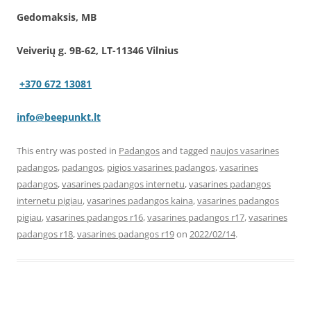
Gedomaksis, MB
Veiverių g. 9B-62, LT-11346 Vilnius
+370 672 13081
info@beepunkt.lt
This entry was posted in
Padangos
and tagged
naujos vasarines
padangos
,
padangos
,
pigios vasarines padangos
,
vasarines
padangos
,
vasarines padangos internetu
,
vasarines padangos
internetu pigiau
,
vasarines padangos kaina
,
vasarines padangos
pigiau
,
vasarines padangos r16
,
vasarines padangos r17
,
vasarines
padangos r18
,
vasarines padangos r19
on
2022/02/14
.