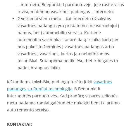
– internetu, Beepunkt.tl parduotuvėje. Joje rasite visas
ir visų matmenų vasarines padangas – internetu;
2 veiksmai vienu metu – kai internetu užsakytos
vasarinės padangos yra pristatomos ne vairuotojui į
namus, bet į automobilių servisą. Kuriame
automobilio savininkas sutarė datą ir laiką kada jam
bus pakeisto žieminės į vasarines padangas arba
vasarinės į vasarines, kurios jau nebetinkamos
techniškai. Sutaupoma ne tik lėšų, bet ir begales to
paties brangaus laiko.
Ieškantiems kokybiškų padangų turėtų įtikti
vasarinės
padangos su Runflat technologija
iš Beepunkt.lt
internetinės parduotuvės. Kad pradūrę vasaros kelionės
metu padangą ramiai galėtumėte nukaktti bent iki artimo
auto remonto serviso.
KONTAKTAI: