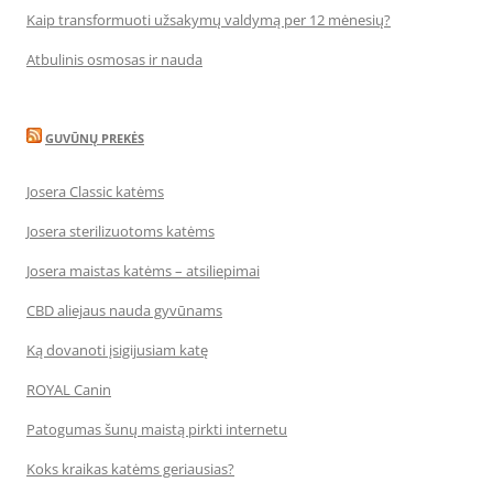
Kaip transformuoti užsakymų valdymą per 12 mėnesių?
Atbulinis osmosas ir nauda
GUVŪNŲ PREKĖS
Josera Classic katėms
Josera sterilizuotoms katėms
Josera maistas katėms – atsiliepimai
CBD aliejaus nauda gyvūnams
Ką dovanoti įsigijusiam katę
ROYAL Canin
Patogumas šunų maistą pirkti internetu
Koks kraikas katėms geriausias?