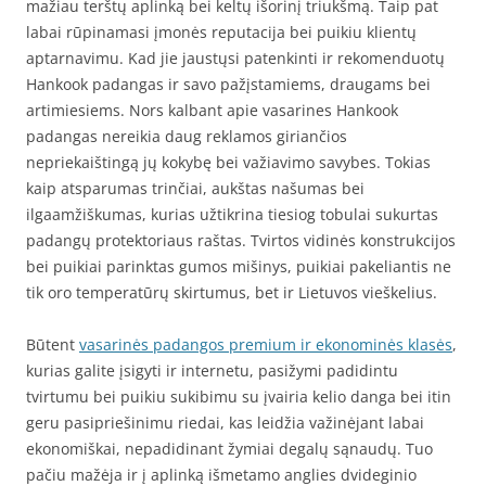
mažiau terštų aplinką bei keltų išorinį triukšmą. Taip pat
labai rūpinamasi įmonės reputacija bei puikiu klientų
aptarnavimu. Kad jie jaustųsi patenkinti ir rekomenduotų
Hankook padangas ir savo pažįstamiems, draugams bei
artimiesiems. Nors kalbant apie vasarines Hankook
padangas nereikia daug reklamos giriančios
nepriekaištingą jų kokybę bei važiavimo savybes. Tokias
kaip atsparumas trinčiai, aukštas našumas bei
ilgaamžiškumas, kurias užtikrina tiesiog tobulai sukurtas
padangų protektoriaus raštas. Tvirtos vidinės konstrukcijos
bei puikiai parinktas gumos mišinys, puikiai pakeliantis ne
tik oro temperatūrų skirtumus, bet ir Lietuvos vieškelius.
Būtent
vasarinės padangos premium ir ekonominės klasės
,
kurias galite įsigyti ir internetu, pasižymi padidintu
tvirtumu bei puikiu sukibimu su įvairia kelio danga bei itin
geru pasipriešinimu riedai, kas leidžia važinėjant labai
ekonomiškai, nepadidinant žymiai degalų sąnaudų. Tuo
pačiu mažėja ir į aplinką išmetamo anglies dvideginio