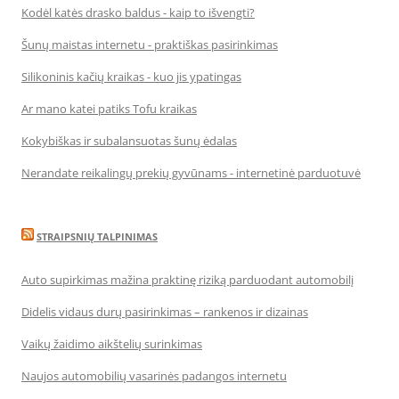
Kodėl katės drasko baldus - kaip to išvengti?
Šunų maistas internetu - praktiškas pasirinkimas
Silikoninis kačių kraikas - kuo jis ypatingas
Ar mano katei patiks Tofu kraikas
Kokybiškas ir subalansuotas šunų ėdalas
Nerandate reikalingų prekių gyvūnams - internetinė parduotuvė
STRAIPSNIŲ TALPINIMAS
Auto supirkimas mažina praktinę riziką parduodant automobilį
Didelis vidaus durų pasirinkimas – rankenos ir dizainas
Vaikų žaidimo aikštelių surinkimas
Naujos automobilių vasarinės padangos internetu