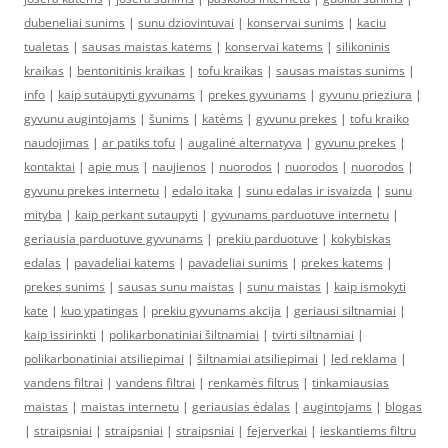
dubeneliai sunims
|
sunu dziovintuvai
|
konservai sunims
|
kaciu
tualetas
|
sausas maistas katems
|
konservai katems
|
silikoninis
kraikas
|
bentonitinis kraikas
|
tofu kraikas
|
sausas maistas sunims
|
info
|
kaip sutaupyti gyvunams
|
prekes gyvunams
|
gyvunu prieziura
|
gyvunu augintojams
|
šunims
|
katėms
|
gyvunu prekes
|
tofu kraiko
naudojimas
|
ar patiks tofu
|
augalinė alternatyva
|
gyvunu prekes
|
kontaktai
|
apie mus
|
naujienos
|
nuorodos
|
nuorodos
|
nuorodos
|
gyvunu prekes internetu
|
edalo itaka
|
sunu edalas ir isvaizda
|
sunu
mityba
|
kaip perkant sutaupyti
|
gyvunams parduotuve internetu
|
geriausia parduotuve gyvunams
|
prekiu parduotuve
|
kokybiskas
edalas
|
pavadeliai katems
|
pavadeliai sunims
|
prekes katems
|
prekes sunims
|
sausas sunu maistas
|
sunu maistas
|
kaip ismokyti
kate
|
kuo ypatingas
|
prekiu gyvunams akcija
|
geriausi siltnamiai
|
kaip issirinkti
|
polikarbonatiniai šiltnamiai
|
tvirti siltnamiai
|
polikarbonatiniai atsiliepimai
|
šiltnamiai atsiliepimai
|
led reklama
|
vandens filtrai
|
vandens filtrai
|
renkamės filtrus
|
tinkamiausias
maistas
|
maistas internetu
|
geriausias ėdalas
|
augintojams
|
blogas
|
straipsniai
|
straipsniai
|
straipsniai
|
fejerverkai
|
ieskantiems filtru