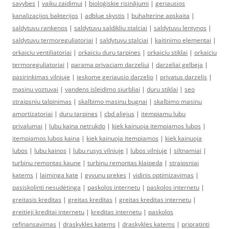
savybes
|
vaiku zaidimui
|
bioloģiskie risinājumi
|
geriausios
kanalizacijos bakterijos
|
adblue skystis
|
buhalterine apskaita
|
saldytuvu rankenos
|
saldytuvu saldikliu stalciai
|
saldytuvu lentynos
|
saldytuvu termoreguliatoriai
|
saldytuvu stalciai
|
kaitinimo elementai
|
orkaiciu ventiliatoriai
|
orkaiciu duru tarpines
|
orkaiciu stiklai
|
orkaiciu
termoreguliatoriai
|
parama privaciam darzeliui
|
darzeliai gelbeja
|
pasirinkimas vilniuje
|
ieskome geriausio darzelio
|
privatus darzelis
|
masinu voztuvai
|
vandens isleidimo siurbliai
|
duru stiklai
|
seo
straipsniu talpinimas
|
skalbimo masinu bugnai
|
skalbimo masinu
amortizatoriai
|
duru tarpines
|
cbd aliejus
|
itempiamu lubu
privalumai
|
lubu kaina netrukdo
|
kiek kainuoja itempiamos lubos
|
itempiamos lubos kaina
|
kiek kainuoja itempiamos
|
kiek kainuoja
lubos
|
lubu kainos
|
lubu rusys vilniuje
|
lubos vilniuje
|
siltnamiai
|
turbinu remontas kaune
|
turbinu remontas klaipeda
|
straipsniai
katems
|
laiminga kate
|
gyvunu prekes
|
vidinis optimizavimas
|
pasiskolinti nesudėtinga
|
paskolos internetu
|
paskolos internetu
|
greitasis kreditas
|
greitas kreditas
|
greitas kreditas internetu
|
greitieji kreditai internetu
|
kreditas internetu
|
paskolos
refinansavimas
|
draskykles katems
|
draskykles katems
|
pripratinti