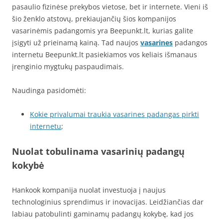
pasaulio fizinėse prekybos vietose, bet ir internete. Vieni iš
šio ženklo atstovų, prekiaujančių šios kompanijos
vasarinėmis padangomis yra Beepunkt.lt, kurias galite
įsigyti už prieinamą kainą. Tad naujos
vasarines
padangos
internetu Beepunkt.lt pasiekiamos vos keliais išmanaus
įrenginio mygtukų paspaudimais.
Naudinga pasidomėti:
Kokie privalumai traukia vasarines padangas pirkti
internetu
;
Nuolat tobulinama vasarinių padangų
kokybė
Hankook kompanija nuolat investuoja į naujus
technologinius sprendimus ir inovacijas. Leidžiančias dar
labiau patobulinti gaminamų padangų kokybę, kad jos