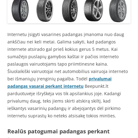
Internetu įsigyti vasarines padangas įmanoma nuo daug
ankščiau nei keli metai. Galima sakyti, kad padangos
internete atsirado gal prieš kokius gerus 5 metus. Kai
sumažėjo puslapių gamybos kaštai ir pačios interneto
paslaugos vairuotojams tapo priimtinesne kaina.
Šiuolaikiški vairuotojai net automobilius vairuoja interneto
bei išmaniųjų įrenginių pagalba. Todėl
privalumai
padangas vasarai perkant internetu
Beepunkt.lt
parduotuvėje išryškėja vos tik apsilankius joje. Kadangi
privalumų daug, teks jiems skirti atskirą skiltį, kad
ieškantys vasarinių padangų ir abejojantys dėl pirkimo
internetu suprastų ko neteks atsisakę tokios minties.
Realūs patogumai padangas perkant