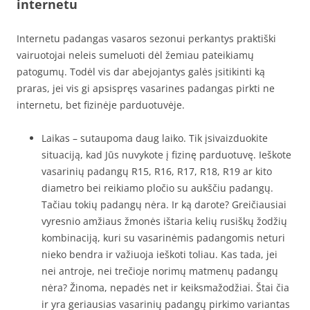
internetu
Internetu padangas vasaros sezonui perkantys praktiški
vairuotojai neleis sumeluoti dėl žemiau pateikiamų
patogumų. Todėl vis dar abejojantys galės įsitikinti ką
praras, jei vis gi apsispręs vasarines padangas pirkti ne
internetu, bet fizinėje parduotuvėje.
Laikas – sutaupoma daug laiko. Tik įsivaizduokite
situaciją, kad Jūs nuvykote į fizinę parduotuvę. Ieškote
vasarinių padangų R15, R16, R17, R18, R19 ar kito
diametro bei reikiamo pločio su aukščiu padangų.
Tačiau tokių padangų nėra. Ir ką darote? Greičiausiai
vyresnio amžiaus žmonės ištaria kelių rusiškų žodžių
kombinaciją, kuri su vasarinėmis padangomis neturi
nieko bendra ir važiuoja ieškoti toliau. Kas tada, jei
nei antroje, nei trečioje norimų matmenų padangų
nėra? Žinoma, nepadės net ir keiksmažodžiai. Štai čia
ir yra geriausias vasarinių padangų pirkimo variantas