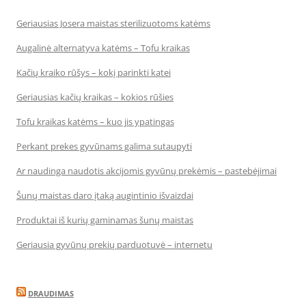
Geriausias Josera maistas sterilizuotoms katėms
Augalinė alternatyva katėms – Tofu kraikas
Kačių kraiko rūšys – kokį parinkti katei
Geriausias kačių kraikas – kokios rūšies
Tofu kraikas katėms – kuo jis ypatingas
Perkant prekes gyvūnams galima sutaupyti
Ar naudinga naudotis akcijomis gyvūnų prekėmis – pastebėjimai
Šunų maistas daro įtaką augintinio išvaizdai
Produktai iš kurių gaminamas šunų maistas
Geriausia gyvūnų prekių parduotuvė – internetu
DRAUDIMAS