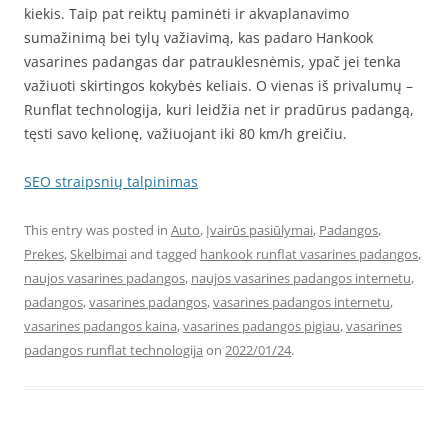
kiekis. Taip pat reiktų paminėti ir akvaplanavimo
sumažinimą bei tylų važiavimą, kas padaro Hankook
vasarines padangas dar patrauklesnėmis, ypač jei tenka
važiuoti skirtingos kokybės keliais. O vienas iš privalumų –
Runflat technologija, kuri leidžia net ir pradūrus padangą,
tęsti savo kelionę, važiuojant iki 80 km/h greičiu.
SEO straipsnių talpinimas
This entry was posted in
Auto
,
Įvairūs pasiūlymai
,
Padangos
,
Prekes
,
Skelbimai
and tagged
hankook runflat vasarines padangos
,
naujos vasarines padangos
,
naujos vasarines padangos internetu
,
padangos
,
vasarines padangos
,
vasarines padangos internetu
,
vasarines padangos kaina
,
vasarines padangos pigiau
,
vasarines
padangos runflat technologija
on
2022/01/24
.