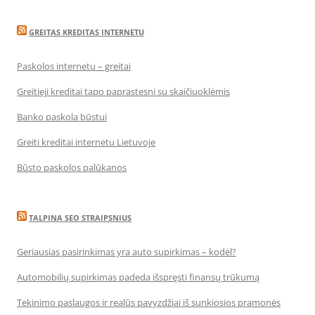
GREITAS KREDITAS INTERNETU
Paskolos internetu – greitai
Greitieji kreditai tapo paprastesni su skaičiuoklėmis
Banko paskola būstui
Greiti kreditai internetu Lietuvoje
Būsto paskolos palūkanos
TALPINA SEO STRAIPSNIUS
Geriausias pasirinkimas yra auto supirkimas – kodėl?
Automobilių supirkimas padeda išspręsti finansų trūkumą
Tekinimo paslaugos ir realūs pavyzdžiai iš sunkiosios pramonės