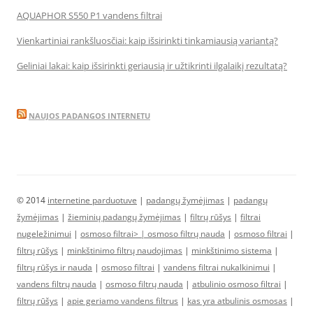
AQUAPHOR S550 P1 vandens filtrai
Vienkartiniai rankšluosčiai: kaip išsirinkti tinkamiausią variantą?
Geliniai lakai: kaip išsirinkti geriausią ir užtikrinti ilgalaikį rezultatą?
NAUJOS PADANGOS INTERNETU
© 2014
internetine parduotuve
|
padangų žymėjimas
|
padangų
žymėjimas
|
žieminių padangų žymėjimas
|
filtrų rūšys
|
filtrai
nugeležinimui
|
osmoso filtrai> |
osmoso filtrų nauda
|
osmoso filtrai
|
filtrų rūšys
|
minkštinimo filtrų naudojimas
|
minkštinimo sistema
|
filtrų rūšys ir nauda
|
osmoso filtrai
|
vandens filtrai nukalkinimui
|
vandens filtrų nauda
|
osmoso filtrų nauda
|
atbulinio osmoso filtrai
|
filtrų rūšys
|
apie geriamo vandens filtrus
|
kas yra atbulinis osmosas
|