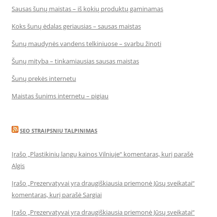
Sausas šunų maistas – iš kokių produktų gaminamas
Koks šunų ėdalas geriausias – sausas maistas
Šunų maudynės vandens telkiniuose – svarbu žinoti
Šunų mityba – tinkamiausias sausas maistas
Šunų prekės internetu
Maistas šunims internetu – pigiau
SEO STRAIPSNIU TALPINIMAS
Įrašo „Plastikinių langų kainos Vilniuje“ komentaras, kurį parašė
Algis
Įrašo „Prezervatyvai yra draugiškiausia priemonė Jūsų sveikatai“
komentaras, kurį parašė Sargiai
Įrašo „Prezervatyvai yra draugiškiausia priemonė Jūsų sveikatai“