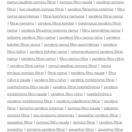
namui naudingi osmoso filtrai
|
osmoso filtrų nauda
|
naudingi osmoso
filtrai
|
kuo naudingi osmoso filtrai
|
vandens filtravimo sistemos
|
filtrų
namui pasirinkimas
|
filtrai komfortui namuose
|
vandens filtrai namui
|
filtrai namams
|
vandens filtrai kokybei
|
tinkamiausi vandens filtrai
namui
|
vandens filtravimo sistemos namui
|
filtrų sprendimai namui
|
ieškome vandens filtrų namui
|
vandens filtrų namui rūšys
|
vandens
kokybei filtrai namui
|
vandens namui filtrų pasirinkimas
|
vandens
filtrų rtūšys
|
vandens kokybei name
|
rekomenduojami vandens filtrai
namui
|
vandens filtrai namui
|
filtrų namui rūšys
|
vandens filtrų rūšys
|
vandens filtrai namui
|
namui naudingi osmoso filtrai
|
namui
geriausi osmoso filtrai
|
filtrai namui
|
vandens filtrų nauda
|
filtrų
rūšys ir nauda
|
vandens filtrų rūšys
|
vandens minkštinimo filtrai
|
nugeležinimo filtrų nauda
|
vandens filtrai nugeležinimui
|
vandens
minkštinimo filtrų nauda
|
vandens filtrų rūšys
|
nugeležinimo ir
vandens monkštinimo filtrai
|
vandens nukalkinimo filtrai
|
vandens
filtrai
|
geriamo vandens sistemos
|
osmoso filtrų nauda
|
atbulinio
osmoso filtrai
|
seo straipsniu talpinimas
|
aquaphor vandens filtrai
|
aquaphor filtrai
|
osmoso filtrų nauda
|
osmoso filtrai
|
vandens filtrai
aquaphor
|
geriamo vandens filtrai
|
aquaphor filtrai
|
aquaphor filtrai