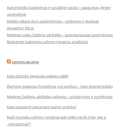
Automobilių supirkimas ir socialinė nauda – saugumas, lengvi
sprendimai
Didelis vidaus durų pasirinkimas – rankenos ir dizainas
Aquaphor filtrai
Medinės vaikų žaidimo aikštelės – populiariausias pasirinkimas
Biologinės bakterijos valymo įrenginių priežiūrai
LEKTUVU BILIETAI
Kaip išsirinkti geriausią pelėsio valiklį
Žieminių padangų žymėjimas yra svarbus – kaip išvengti klaidų
Medinės žaidimų aikštelės vaikams – pristatymas ir surinkimas
Kaip sutaupyti aptveriant kaimo sodybą?
Maži nuotekų valymo įrenginiai gali veikti ne tik tyliai, bet ir
„nematomai‘‘?