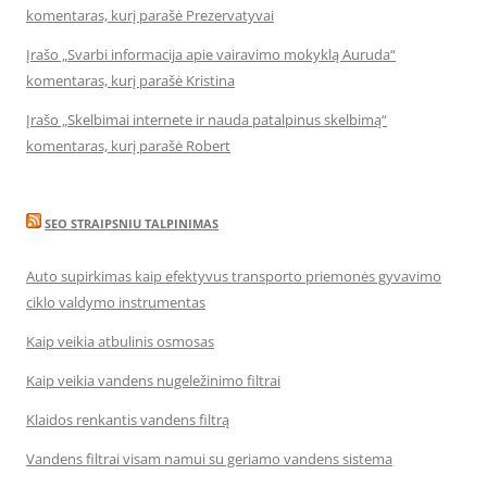
komentaras, kurį parašė Prezervatyvai
Įrašo „Svarbi informacija apie vairavimo mokyklą Auruda“
komentaras, kurį parašė Kristina
Įrašo „Skelbimai internete ir nauda patalpinus skelbimą“
komentaras, kurį parašė Robert
SEO STRAIPSNIU TALPINIMAS
Auto supirkimas kaip efektyvus transporto priemonės gyvavimo
ciklo valdymo instrumentas
Kaip veikia atbulinis osmosas
Kaip veikia vandens nugeležinimo filtrai
Klaidos renkantis vandens filtrą
Vandens filtrai visam namui su geriamo vandens sistema