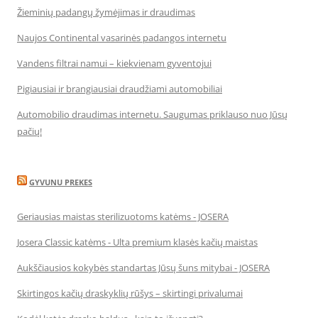
Žieminių padangų žymėjimas ir draudimas
Naujos Continental vasarinės padangos internetu
Vandens filtrai namui – kiekvienam gyventojui
Pigiausiai ir brangiausiai draudžiami automobiliai
Automobilio draudimas internetu. Saugumas priklauso nuo Jūsų
pačių!
GYVUNU PREKES
Geriausias maistas sterilizuotoms katėms - JOSERA
Josera Classic katėms - Ulta premium klasės kačių maistas
Aukščiausios kokybės standartas Jūsų šuns mitybai - JOSERA
Skirtingos kačių draskyklių rūšys – skirtingi privalumai