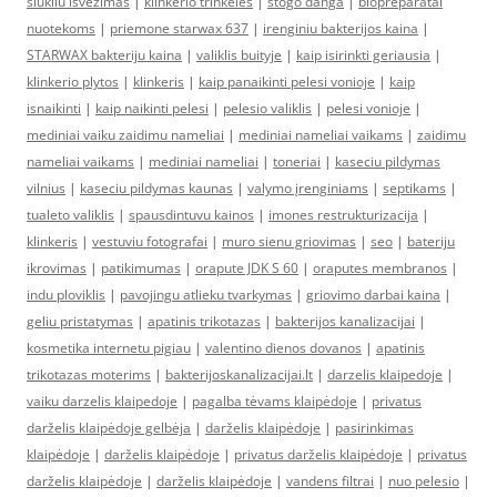
siukliu isvezimas
|
klinkerio trinkeles
|
stogo danga
|
biopreparatai
nuotekoms
|
priemone starwax 637
|
irenginiu bakterijos kaina
|
STARWAX bakteriju kaina
|
valiklis buityje
|
kaip isirinkti geriausia
|
klinkerio plytos
|
klinkeris
|
kaip panaikinti pelesi vonioje
|
kaip
isnaikinti
|
kaip naikinti pelesi
|
pelesio valiklis
|
pelesi vonioje
|
mediniai vaiku zaidimu nameliai
|
mediniai nameliai vaikams
|
zaidimu
nameliai vaikams
|
mediniai nameliai
|
toneriai
|
kaseciu pildymas
vilnius
|
kaseciu pildymas kaunas
|
valymo įrenginiams
|
septikams
|
tualeto valiklis
|
spausdintuvu kainos
|
imones restrukturizacija
|
klinkeris
|
vestuviu fotografai
|
muro sienu griovimas
|
seo
|
bateriju
ikrovimas
|
patikimumas
|
orapute JDK S 60
|
oraputes membranos
|
indu ploviklis
|
pavojingu atlieku tvarkymas
|
griovimo darbai kaina
|
geliu pristatymas
|
apatinis trikotazas
|
bakterijos kanalizacijai
|
kosmetika internetu pigiau
|
valentino dienos dovanos
|
apatinis
trikotazas moterims
|
bakterijoskanalizacijai.lt
|
darzelis klaipedoje
|
vaiku darzelis klaipedoje
|
pagalba tėvams klaipėdoje
|
privatus
darželis klaipėdoje gelbėja
|
darželis klaipėdoje
|
pasirinkimas
klaipėdoje
|
darželis klaipėdoje
|
privatus darželis klaipėdoje
|
privatus
darželis klaipėdoje
|
darželis klaipėdoje
|
vandens filtrai
|
nuo pelesio
|