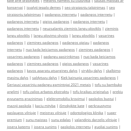
kate prie draskykles
|
medinis namelis su ciuozykla
|
sausas maistas ar
konservai
|
isvalyti tepalo demes
|
seo straipsniu talpinimas
|
seo
straipsniu talpinimas
|
padangos internetu
|
padangos internetu
|
padangos internetu
|
pigios padangos
|
padangos internetu
|
padangos internetu
|
neuzsalantis zieminis langu ploviklis
|
zieminis
langu ploviklis
|
langu plovimo skystis
|
langu ploviklis
|
vasarines
padangos
|
ziemines padangos
|
padangos pigiau
|
padangos
internetu
|
nuo kada keiciamos padangos
|
ziemines padangos
|
vasarines padangos
|
padangu pasirinkimas
|
nuo kada keiciamos
padangos
|
ziemines padangos
|
pigios padangos
|
vasarines
padangos
|
kavos aparatu atsargines dalys
|
viryklių dalys
|
skalbimo
masinu dalys
|
saldytuvu dalys
|
Kiek kainuoja vasarines padangos
|
Geriausi vasariniu padangu gamintojai 2021 metais
|
tofu su bambuko
anglimi
|
tofu zalios arbatos ekstraktu
|
tofu kraikas originalus
|
prekiu
gyvunams grazinimas
|
elektromobiliu krovimui
|
paskolos bustui
|
mazoji paskola
|
kaciu mityba
|
išmokykite katę
|
perkraustymo
paslaugos vilniuje
|
meistras vilniuje
|
odontologijos klinika
|
super
premium
|
sunu maistas
|
sunu edalas
|
valandinis darzelis vilniuje
|
josera katems
|
josera sunims
|
paskolos internetu
|
guoliai sunims
|