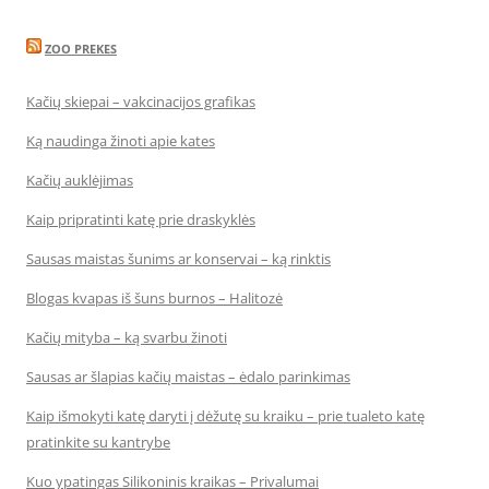
ZOO PREKES
Kačių skiepai – vakcinacijos grafikas
Ką naudinga žinoti apie kates
Kačių auklėjimas
Kaip pripratinti katę prie draskyklės
Sausas maistas šunims ar konservai – ką rinktis
Blogas kvapas iš šuns burnos – Halitozė
Kačių mityba – ką svarbu žinoti
Sausas ar šlapias kačių maistas – ėdalo parinkimas
Kaip išmokyti katę daryti į dėžutę su kraiku – prie tualeto katę
pratinkite su kantrybe
Kuo ypatingas Silikoninis kraikas – Privalumai