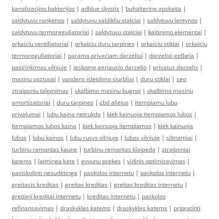
kanalizacijos bakterijos
|
adblue skystis
|
buhalterine apskaita
|
saldytuvu rankenos
|
saldytuvu saldikliu stalciai
|
saldytuvu lentynos
|
saldytuvu termoreguliatoriai
|
saldytuvu stalciai
|
kaitinimo elementai
|
orkaiciu ventiliatoriai
|
orkaiciu duru tarpines
|
orkaiciu stiklai
|
orkaiciu
termoreguliatoriai
|
parama privaciam darzeliui
|
darzeliai gelbeja
|
pasirinkimas vilniuje
|
ieskome geriausio darzelio
|
privatus darzelis
|
masinu voztuvai
|
vandens isleidimo siurbliai
|
duru stiklai
|
seo
straipsniu talpinimas
|
skalbimo masinu bugnai
|
skalbimo masinu
amortizatoriai
|
duru tarpines
|
cbd aliejus
|
itempiamu lubu
privalumai
|
lubu kaina netrukdo
|
kiek kainuoja itempiamos lubos
|
itempiamos lubos kaina
|
kiek kainuoja itempiamos
|
kiek kainuoja
lubos
|
lubu kainos
|
lubu rusys vilniuje
|
lubos vilniuje
|
siltnamiai
|
turbinu remontas kaune
|
turbinu remontas klaipeda
|
straipsniai
katems
|
laiminga kate
|
gyvunu prekes
|
vidinis optimizavimas
|
pasiskolinti nesudėtinga
|
paskolos internetu
|
paskolos internetu
|
greitasis kreditas
|
greitas kreditas
|
greitas kreditas internetu
|
greitieji kreditai internetu
|
kreditas internetu
|
paskolos
refinansavimas
|
draskykles katems
|
draskykles katems
|
pripratinti