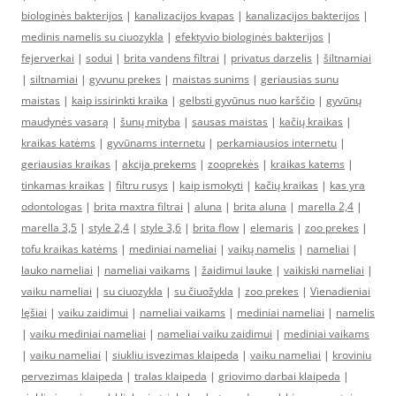
biologinės bakterijos
|
kanalizacijos kvapas
|
kanalizacijos bakterijos
|
medinis namelis su ciuozykla
|
efektyvio biologinės bakterijos
|
fejerverkai
|
sodui
|
brita vandens filtrai
|
privatus darzelis
|
šiltnamiai
|
siltnamiai
|
gyvunu prekes
|
maistas sunims
|
geriausias sunu
maistas
|
kaip issirinkti kraika
|
gelbsti gyvūnus nuo karščio
|
gyvūnų
maudynės vasarą
|
šunų mityba
|
sausas maistas
|
kačių kraikas
|
kraikas katėms
|
gyvūnams internetu
|
perkamiausios internetu
|
geriausias kraikas
|
akcija prekems
|
zooprekės
|
kraikas katems
|
tinkamas kraikas
|
filtru rusys
|
kaip ismokyti
|
kačių kraikas
|
kas yra
odontologas
|
brita maxtra filtrai
|
aluna
|
brita aluna
|
marella 2,4
|
marella 3,5
|
style 2,4
|
style 3,6
|
brita flow
|
elemaris
|
zoo prekes
|
tofu kraikas katėms
|
mediniai nameliai
|
vaikų namelis
|
nameliai
|
lauko nameliai
|
nameliai vaikams
|
žaidimui lauke
|
vaikiski nameliai
|
vaiku nameliai
|
su ciuozykla
|
su čiuožykla
|
zoo prekes
|
Vienadieniai
lęšiai
|
vaiku zaidimui
|
nameliai vaikams
|
mediniai nameliai
|
namelis
|
vaiku mediniai nameliai
|
nameliai vaiku zaidimui
|
mediniai vaikams
|
vaiku nameliai
|
siukliu isvezimas klaipeda
|
vaiku nameliai
|
kroviniu
pervezimas klaipeda
|
tralas klaipeda
|
griovimo darbai klaipeda
|