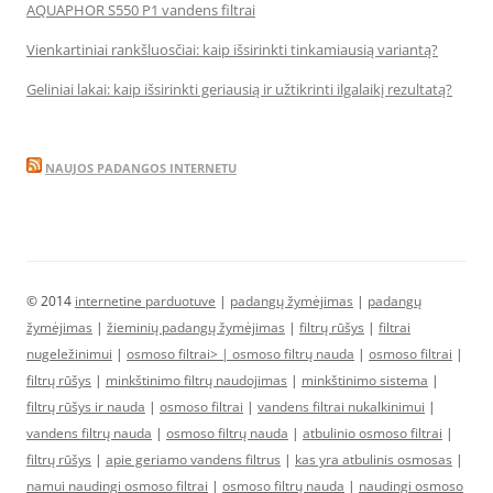
AQUAPHOR S550 P1 vandens filtrai
Vienkartiniai rankšluosčiai: kaip išsirinkti tinkamiausią variantą?
Geliniai lakai: kaip išsirinkti geriausią ir užtikrinti ilgalaikį rezultatą?
NAUJOS PADANGOS INTERNETU
© 2014
internetine parduotuve
|
padangų žymėjimas
|
padangų
žymėjimas
|
žieminių padangų žymėjimas
|
filtrų rūšys
|
filtrai
nugeležinimui
|
osmoso filtrai> |
osmoso filtrų nauda
|
osmoso filtrai
|
filtrų rūšys
|
minkštinimo filtrų naudojimas
|
minkštinimo sistema
|
filtrų rūšys ir nauda
|
osmoso filtrai
|
vandens filtrai nukalkinimui
|
vandens filtrų nauda
|
osmoso filtrų nauda
|
atbulinio osmoso filtrai
|
filtrų rūšys
|
apie geriamo vandens filtrus
|
kas yra atbulinis osmosas
|
namui naudingi osmoso filtrai
|
osmoso filtrų nauda
|
naudingi osmoso