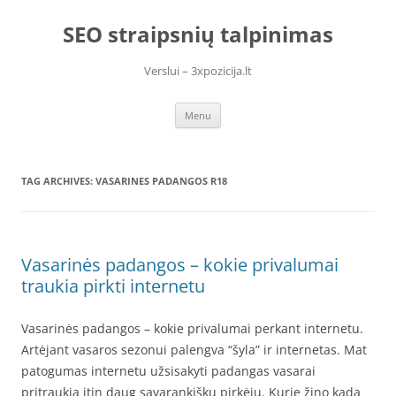
Skip
to
SEO straipsnių talpinimas
content
Verslui – 3xpozicija.lt
Menu
TAG ARCHIVES:
VASARINES PADANGOS R18
Vasarinės padangos – kokie privalumai
traukia pirkti internetu
Vasarinės padangos – kokie privalumai perkant internetu.
Artėjant vasaros sezonui palengva “šyla” ir internetas. Mat
patogumas internetu užsisakyti padangas vasarai
pritraukia itin daug savarankiškų pirkėjų. Kurie žino kada