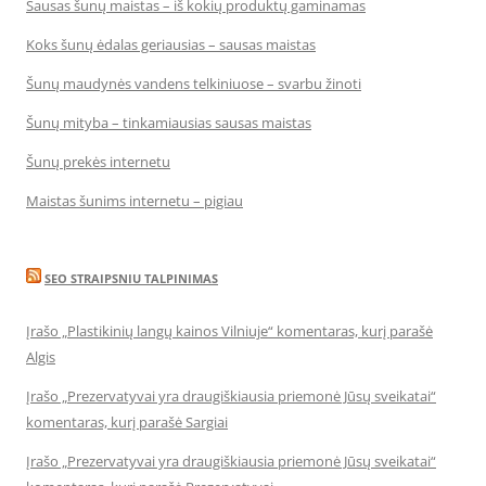
Sausas šunų maistas – iš kokių produktų gaminamas
Koks šunų ėdalas geriausias – sausas maistas
Šunų maudynės vandens telkiniuose – svarbu žinoti
Šunų mityba – tinkamiausias sausas maistas
Šunų prekės internetu
Maistas šunims internetu – pigiau
SEO STRAIPSNIU TALPINIMAS
Įrašo „Plastikinių langų kainos Vilniuje“ komentaras, kurį parašė
Algis
Įrašo „Prezervatyvai yra draugiškiausia priemonė Jūsų sveikatai“
komentaras, kurį parašė Sargiai
Įrašo „Prezervatyvai yra draugiškiausia priemonė Jūsų sveikatai“