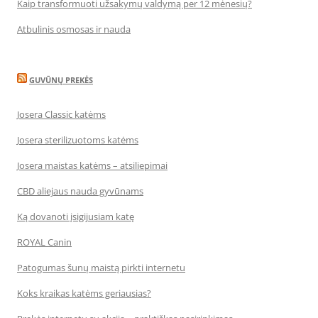
Kaip transformuoti užsakymų valdymą per 12 mėnesių?
Atbulinis osmosas ir nauda
GUVŪNŲ PREKĖS
Josera Classic katėms
Josera sterilizuotoms katėms
Josera maistas katėms – atsiliepimai
CBD aliejaus nauda gyvūnams
Ką dovanoti įsigijusiam katę
ROYAL Canin
Patogumas šunų maistą pirkti internetu
Koks kraikas katėms geriausias?