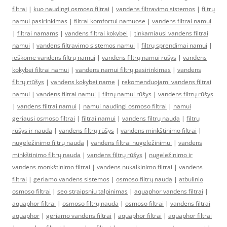
filtrai
|
kuo naudingi osmoso filtrai
|
vandens filtravimo sistemos
|
filtrų
namui pasirinkimas
|
filtrai komfortui namuose
|
vandens filtrai namui
|
filtrai namams
|
vandens filtrai kokybei
|
tinkamiausi vandens filtrai
namui
|
vandens filtravimo sistemos namui
|
filtrų sprendimai namui
|
ieškome vandens filtrų namui
|
vandens filtrų namui rūšys
|
vandens
kokybei filtrai namui
|
vandens namui filtrų pasirinkimas
|
vandens
filtrų rtūšys
|
vandens kokybei name
|
rekomenduojami vandens filtrai
namui
|
vandens filtrai namui
|
filtrų namui rūšys
|
vandens filtrų rūšys
|
vandens filtrai namui
|
namui naudingi osmoso filtrai
|
namui
geriausi osmoso filtrai
|
filtrai namui
|
vandens filtrų nauda
|
filtrų
rūšys ir nauda
|
vandens filtrų rūšys
|
vandens minkštinimo filtrai
|
nugeležinimo filtrų nauda
|
vandens filtrai nugeležinimui
|
vandens
minkštinimo filtrų nauda
|
vandens filtrų rūšys
|
nugeležinimo ir
vandens monkštinimo filtrai
|
vandens nukalkinimo filtrai
|
vandens
filtrai
|
geriamo vandens sistemos
|
osmoso filtrų nauda
|
atbulinio
osmoso filtrai
|
seo straipsniu talpinimas
|
aquaphor vandens filtrai
|
aquaphor filtrai
|
osmoso filtrų nauda
|
osmoso filtrai
|
vandens filtrai
aquaphor
|
geriamo vandens filtrai
|
aquaphor filtrai
|
aquaphor filtrai