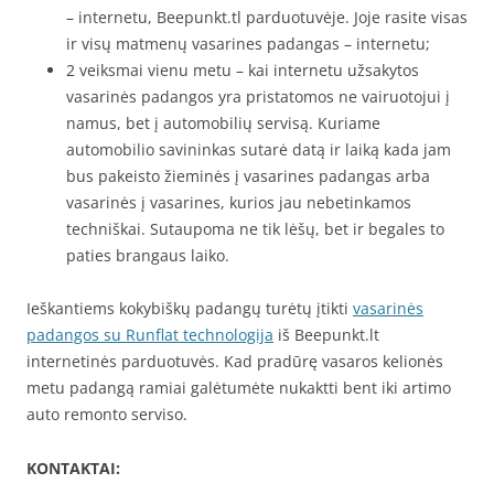
– internetu, Beepunkt.tl parduotuvėje. Joje rasite visas
ir visų matmenų vasarines padangas – internetu;
2 veiksmai vienu metu – kai internetu užsakytos
vasarinės padangos yra pristatomos ne vairuotojui į
namus, bet į automobilių servisą. Kuriame
automobilio savininkas sutarė datą ir laiką kada jam
bus pakeisto žieminės į vasarines padangas arba
vasarinės į vasarines, kurios jau nebetinkamos
techniškai. Sutaupoma ne tik lėšų, bet ir begales to
paties brangaus laiko.
Ieškantiems kokybiškų padangų turėtų įtikti
vasarinės
padangos su Runflat technologija
iš Beepunkt.lt
internetinės parduotuvės. Kad pradūrę vasaros kelionės
metu padangą ramiai galėtumėte nukaktti bent iki artimo
auto remonto serviso.
KONTAKTAI: