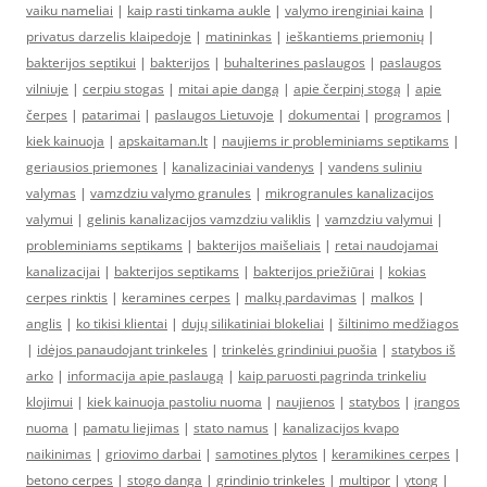
vaiku nameliai
|
kaip rasti tinkama aukle
|
valymo irenginiai kaina
|
privatus darzelis klaipedoje
|
matininkas
|
ieškantiems priemonių
|
bakterijos septikui
|
bakterijos
|
buhalterines paslaugos
|
paslaugos
vilniuje
|
cerpiu stogas
|
mitai apie dangą
|
apie čerpinį stogą
|
apie
čerpes
|
patarimai
|
paslaugos Lietuvoje
|
dokumentai
|
programos
|
kiek kainuoja
|
apskaitaman.lt
|
naujiems ir probleminiams septikams
|
geriausios priemones
|
kanalizaciniai vandenys
|
vandens suliniu
valymas
|
vamzdziu valymo granules
|
mikrogranules kanalizacijos
valymui
|
gelinis kanalizacijos vamzdziu valiklis
|
vamzdziu valymui
|
probleminiams septikams
|
bakterijos maišeliais
|
retai naudojamai
kanalizacijai
|
bakterijos septikams
|
bakterijos priežiūrai
|
kokias
cerpes rinktis
|
keramines cerpes
|
malkų pardavimas
|
malkos
|
anglis
|
ko tikisi klientai
|
dujų silikatiniai blokeliai
|
šiltinimo medžiagos
|
idėjos panaudojant trinkeles
|
trinkelės grindiniui puošia
|
statybos iš
arko
|
informacija apie paslaugą
|
kaip paruosti pagrinda trinkeliu
klojimui
|
kiek kainuoja pastoliu nuoma
|
naujienos
|
statybos
|
įrangos
nuoma
|
pamatu liejimas
|
stato namus
|
kanalizacijos kvapo
naikinimas
|
griovimo darbai
|
samotines plytos
|
keramikines cerpes
|
betono cerpes
|
stogo danga
|
grindinio trinkeles
|
multipor
|
ytong
|