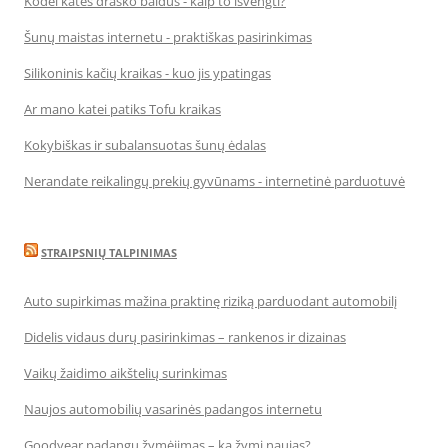
Kodėl katės drasko baldus - kaip to išvengti?
Šunų maistas internetu - praktiškas pasirinkimas
Silikoninis kačių kraikas - kuo jis ypatingas
Ar mano katei patiks Tofu kraikas
Kokybiškas ir subalansuotas šunų ėdalas
Nerandate reikalingų prekių gyvūnams - internetinė parduotuvė
STRAIPSNIŲ TALPINIMAS
Auto supirkimas mažina praktinę riziką parduodant automobilį
Didelis vidaus durų pasirinkimas – rankenos ir dizainas
Vaikų žaidimo aikštelių surinkimas
Naujos automobilių vasarinės padangos internetu
Goodyear padangų žymėjimas – ką žymi naujas?