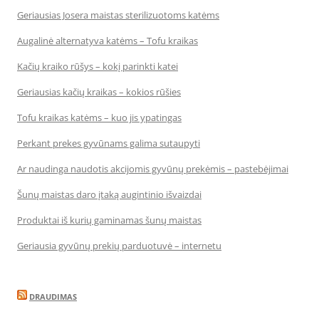
Geriausias Josera maistas sterilizuotoms katėms
Augalinė alternatyva katėms – Tofu kraikas
Kačių kraiko rūšys – kokį parinkti katei
Geriausias kačių kraikas – kokios rūšies
Tofu kraikas katėms – kuo jis ypatingas
Perkant prekes gyvūnams galima sutaupyti
Ar naudinga naudotis akcijomis gyvūnų prekėmis – pastebėjimai
Šunų maistas daro įtaką augintinio išvaizdai
Produktai iš kurių gaminamas šunų maistas
Geriausia gyvūnų prekių parduotuvė – internetu
DRAUDIMAS