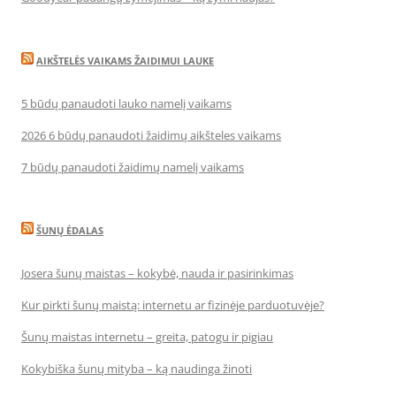
AIKŠTELĖS VAIKAMS ŽAIDIMUI LAUKE
5 būdų panaudoti lauko namelį vaikams
2026 6 būdų panaudoti žaidimų aikšteles vaikams
7 būdų panaudoti žaidimų namelį vaikams
ŠUNŲ ĖDALAS
Josera šunų maistas – kokybė, nauda ir pasirinkimas
Kur pirkti šunų maistą: internetu ar fizinėje parduotuvėje?
Šunų maistas internetu – greita, patogu ir pigiau
Kokybiška šunų mityba – ką naudinga žinoti