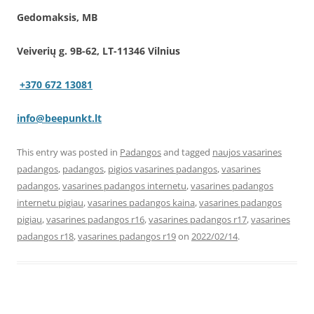
Gedomaksis, MB
Veiverių g. 9B-62, LT-11346 Vilnius
+370 672 13081
info@beepunkt.lt
This entry was posted in
Padangos
and tagged
naujos vasarines
padangos
,
padangos
,
pigios vasarines padangos
,
vasarines
padangos
,
vasarines padangos internetu
,
vasarines padangos
internetu pigiau
,
vasarines padangos kaina
,
vasarines padangos
pigiau
,
vasarines padangos r16
,
vasarines padangos r17
,
vasarines
padangos r18
,
vasarines padangos r19
on
2022/02/14
.