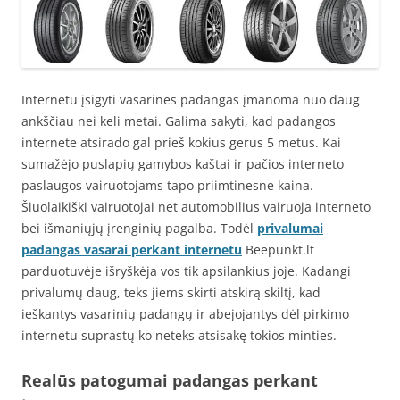
Internetu įsigyti vasarines padangas įmanoma nuo daug
ankščiau nei keli metai. Galima sakyti, kad padangos
internete atsirado gal prieš kokius gerus 5 metus. Kai
sumažėjo puslapių gamybos kaštai ir pačios interneto
paslaugos vairuotojams tapo priimtinesne kaina.
Šiuolaikiški vairuotojai net automobilius vairuoja interneto
bei išmaniųjų įrenginių pagalba. Todėl
privalumai
padangas vasarai perkant internetu
Beepunkt.lt
parduotuvėje išryškėja vos tik apsilankius joje. Kadangi
privalumų daug, teks jiems skirti atskirą skiltį, kad
ieškantys vasarinių padangų ir abejojantys dėl pirkimo
internetu suprastų ko neteks atsisakę tokios minties.
Realūs patogumai padangas perkant