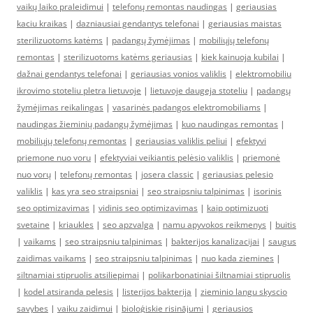
vaikų laiko praleidimui
|
telefonų remontas naudingas
|
geriausias
kaciu kraikas
|
dazniausiai gendantys telefonai
|
geriausias maistas
sterilizuotoms katėms
|
padangų žymėjimas
|
mobiliųjų telefonų
remontas
|
sterilizuotoms katėms geriausias
|
kiek kainuoja kubilai
|
dažnai gendantys telefonai
|
geriausias vonios valiklis
|
elektromobiliu
ikrovimo stoteliu pletra lietuvoje
|
lietuvoje daugeja stoteliu
|
padangų
žymėjimas reikalingas
|
vasarinės padangos elektromobiliams
|
naudingas žieminių padangų žymėjimas
|
kuo naudingas remontas
|
mobiliųjų telefonų remontas
|
geriausias valiklis peliui
|
efektyvi
priemone nuo voru
|
efektyviai veikiantis pelėsio valiklis
|
priemonė
nuo vorų
|
telefonų remontas
|
josera classic
|
geriausias pelesio
valiklis
|
kas yra seo straipsniai
|
seo straipsniu talpinimas
|
isorinis
seo optimizavimas
|
vidinis seo optimizavimas
|
kaip optimizuoti
svetaine
|
kriaukles
|
seo apzvalga
|
namu apyvokos reikmenys
|
buitis
|
vaikams
|
seo straipsniu talpinimas
|
bakterijos kanalizacijai
|
saugus
zaidimas vaikams
|
seo straipsniu talpinimas
|
nuo kada ziemines
|
siltnamiai stipruolis atsiliepimai
|
polikarbonatiniai šiltnamiai stipruolis
|
kodel atsiranda pelesis
|
listerijos bakterija
|
zieminio langu skyscio
savybes
|
vaiku zaidimui
|
bioloģiskie risinājumi
|
geriausios