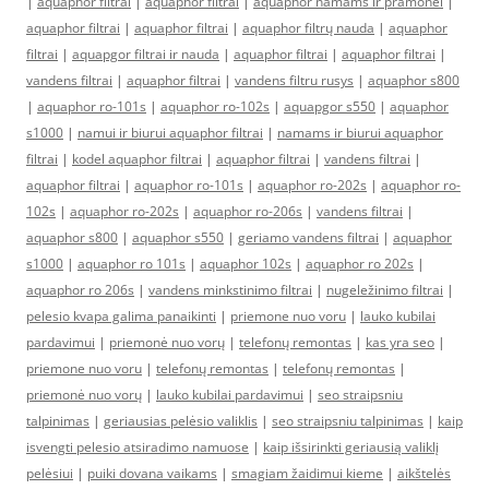
|
aquaphor filtrai
|
aquaphor filtrai
|
aquaphor namams ir pramonei
|
aquaphor filtrai
|
aquaphor filtrai
|
aquaphor filtrų nauda
|
aquaphor
filtrai
|
aquapgor filtrai ir nauda
|
aquaphor filtrai
|
aquaphor filtrai
|
vandens filtrai
|
aquaphor filtrai
|
vandens filtru rusys
|
aquaphor s800
|
aquaphor ro-101s
|
aquaphor ro-102s
|
aquapgor s550
|
aquaphor
s1000
|
namui ir biurui aquaphor filtrai
|
namams ir biurui aquaphor
filtrai
|
kodel aquaphor filtrai
|
aquaphor filtrai
|
vandens filtrai
|
aquaphor filtrai
|
aquaphor ro-101s
|
aquaphor ro-202s
|
aquaphor ro-
102s
|
aquaphor ro-202s
|
aquaphor ro-206s
|
vandens filtrai
|
aquaphor s800
|
aquaphor s550
|
geriamo vandens filtrai
|
aquaphor
s1000
|
aquaphor ro 101s
|
aquaphor 102s
|
aquaphor ro 202s
|
aquaphor ro 206s
|
vandens minkstinimo filtrai
|
nugeležinimo filtrai
|
pelesio kvapa galima panaikinti
|
priemone nuo voru
|
lauko kubilai
pardavimui
|
priemonė nuo vorų
|
telefonų remontas
|
kas yra seo
|
priemone nuo voru
|
telefonų remontas
|
telefonų remontas
|
priemonė nuo vorų
|
lauko kubilai pardavimui
|
seo straipsniu
talpinimas
|
geriausias pelėsio valiklis
|
seo straipsniu talpinimas
|
kaip
isvengti pelesio atsiradimo namuose
|
kaip išsirinkti geriausią valiklį
pelėsiui
|
puiki dovana vaikams
|
smagiam žaidimui kieme
|
aikštelės