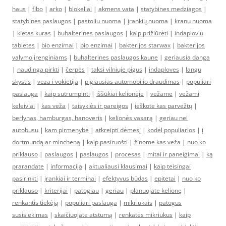
haus
|
fibo
|
arko
|
blokeliai
|
akmens vata
|
statybines medziagos
|
statybinės paslaugos
|
pastoliu nuoma
|
įrankių nuoma
|
kranu nuoma
|
kietas kuras
|
buhalterines paslaugos
|
kaip prižiūrėti
|
indaploviu
tabletes
|
bio enzimai
|
bio enzimai
|
bakterijos starwax
|
bakterijos
valymo įrenginiams
|
buhalterines paslaugos kaune
|
geriausia danga
|
naudinga pirkti
|
čerpės
|
taksi vilniuje pigus
|
indaploves
|
langu
skystis
|
veza i vokietija
|
pigiausias automobilio draudimas
|
populiari
paslauga
|
kaip sutrumpinti
|
iššūkiai kelionėje
|
vežame
|
vežami
keleiviai
|
kas veža
|
taisyklės ir pareigos
|
ieškote kas parvežtų
|
berlynas, hamburgas, hanoveris
|
kelionės vasarą
|
geriau nei
autobusu
|
kam pirmenybė
|
atkreipti dėmesį
|
kodėl populiarios
|
į
dortmundą ar mincheną
|
kaip pasiruošti
|
žinome kas veža
|
nuo ko
priklauso
|
paslaugos
|
paslaugos
|
procesas
|
mitai ir paneigimai
|
ką
prarandate
|
informacija
|
aktualiausi klausimai
|
kaip teisingai
pasirinkti
|
įrankiai ir terminai
|
efektyvus būdas
|
epitetai
|
nuo ko
priklauso
|
kriterijai
|
patogiau
|
geriau
|
planuojate kelionę
|
renkantis tiekėją
|
populiari paslauga
|
mikriukais
|
patogus
susisiekimas
|
skaičiuojate atstumą
|
renkatės mikriukus
|
kaip