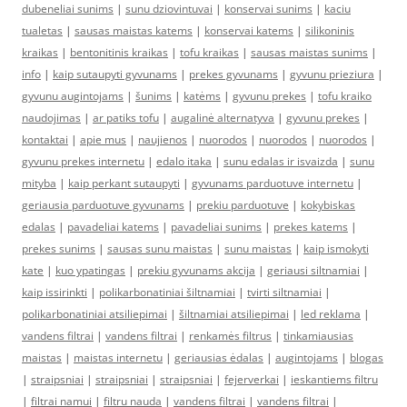
dubeneliai sunims
|
sunu dziovintuvai
|
konservai sunims
|
kaciu
tualetas
|
sausas maistas katems
|
konservai katems
|
silikoninis
kraikas
|
bentonitinis kraikas
|
tofu kraikas
|
sausas maistas sunims
|
info
|
kaip sutaupyti gyvunams
|
prekes gyvunams
|
gyvunu prieziura
|
gyvunu augintojams
|
šunims
|
katėms
|
gyvunu prekes
|
tofu kraiko
naudojimas
|
ar patiks tofu
|
augalinė alternatyva
|
gyvunu prekes
|
kontaktai
|
apie mus
|
naujienos
|
nuorodos
|
nuorodos
|
nuorodos
|
gyvunu prekes internetu
|
edalo itaka
|
sunu edalas ir isvaizda
|
sunu
mityba
|
kaip perkant sutaupyti
|
gyvunams parduotuve internetu
|
geriausia parduotuve gyvunams
|
prekiu parduotuve
|
kokybiskas
edalas
|
pavadeliai katems
|
pavadeliai sunims
|
prekes katems
|
prekes sunims
|
sausas sunu maistas
|
sunu maistas
|
kaip ismokyti
kate
|
kuo ypatingas
|
prekiu gyvunams akcija
|
geriausi siltnamiai
|
kaip issirinkti
|
polikarbonatiniai šiltnamiai
|
tvirti siltnamiai
|
polikarbonatiniai atsiliepimai
|
šiltnamiai atsiliepimai
|
led reklama
|
vandens filtrai
|
vandens filtrai
|
renkamės filtrus
|
tinkamiausias
maistas
|
maistas internetu
|
geriausias ėdalas
|
augintojams
|
blogas
|
straipsniai
|
straipsniai
|
straipsniai
|
fejerverkai
|
ieskantiems filtru
|
filtrai namui
|
filtru nauda
|
vandens filtrai
|
vandens filtrai
|