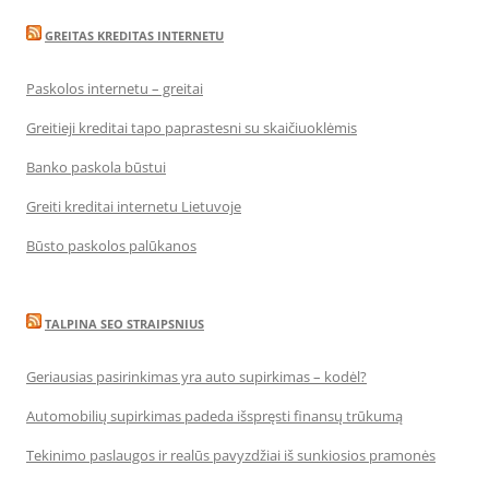
GREITAS KREDITAS INTERNETU
Paskolos internetu – greitai
Greitieji kreditai tapo paprastesni su skaičiuoklėmis
Banko paskola būstui
Greiti kreditai internetu Lietuvoje
Būsto paskolos palūkanos
TALPINA SEO STRAIPSNIUS
Geriausias pasirinkimas yra auto supirkimas – kodėl?
Automobilių supirkimas padeda išspręsti finansų trūkumą
Tekinimo paslaugos ir realūs pavyzdžiai iš sunkiosios pramonės