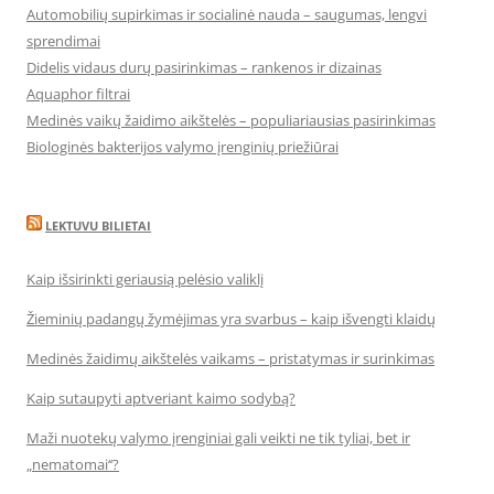
Automobilių supirkimas ir socialinė nauda – saugumas, lengvi
sprendimai
Didelis vidaus durų pasirinkimas – rankenos ir dizainas
Aquaphor filtrai
Medinės vaikų žaidimo aikštelės – populiariausias pasirinkimas
Biologinės bakterijos valymo įrenginių priežiūrai
LEKTUVU BILIETAI
Kaip išsirinkti geriausią pelėsio valiklį
Žieminių padangų žymėjimas yra svarbus – kaip išvengti klaidų
Medinės žaidimų aikštelės vaikams – pristatymas ir surinkimas
Kaip sutaupyti aptveriant kaimo sodybą?
Maži nuotekų valymo įrenginiai gali veikti ne tik tyliai, bet ir
„nematomai‘‘?