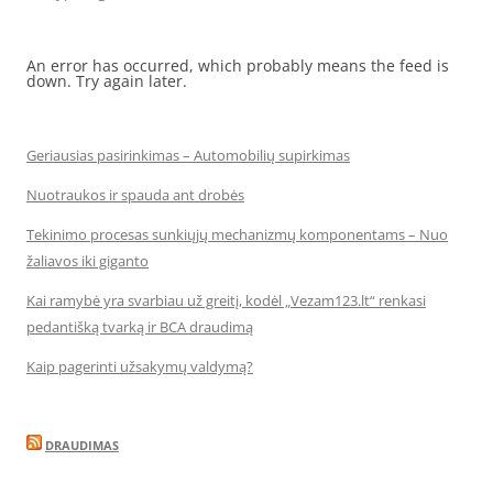
An error has occurred, which probably means the feed is
down. Try again later.
Geriausias pasirinkimas – Automobilių supirkimas
Nuotraukos ir spauda ant drobės
Tekinimo procesas sunkiųjų mechanizmų komponentams – Nuo
žaliavos iki giganto
Kai ramybė yra svarbiau už greitį, kodėl „Vezam123.lt“ renkasi
pedantišką tvarką ir BCA draudimą
Kaip pagerinti užsakymų valdymą?
DRAUDIMAS