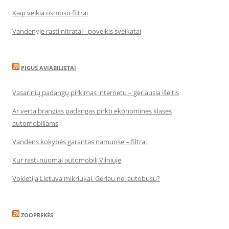
Kaip veikia osmoso filtrai
Vandenyje rasti nitratai - poveikis sveikatai
PIGUS AVIABILIETAI
Vasarinių padangų pirkimas internetu – geriausia išeitis
Ar verta brangias padangas pirkti ekonominės klasės
automobiliams
Vandens kokybės garantas namuose – filtrai
Kur rasti nuomai automobilį Vilniuje
Vokietija Lietuva mikriukai. Geriau nei autobusu?
ZOOPREKĖS