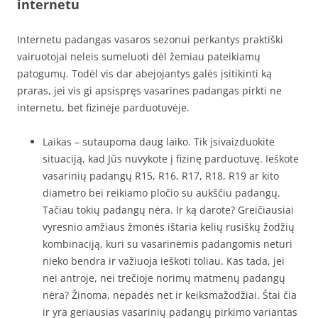
internetu
Internetu padangas vasaros sezonui perkantys praktiški
vairuotojai neleis sumeluoti dėl žemiau pateikiamų
patogumų. Todėl vis dar abejojantys galės įsitikinti ką
praras, jei vis gi apsispręs vasarines padangas pirkti ne
internetu, bet fizinėje parduotuvėje.
Laikas – sutaupoma daug laiko. Tik įsivaizduokite
situaciją, kad Jūs nuvykote į fizinę parduotuvę. Ieškote
vasarinių padangų R15, R16, R17, R18, R19 ar kito
diametro bei reikiamo pločio su aukščiu padangų.
Tačiau tokių padangų nėra. Ir ką darote? Greičiausiai
vyresnio amžiaus žmonės ištaria kelių rusiškų žodžių
kombinaciją, kuri su vasarinėmis padangomis neturi
nieko bendra ir važiuoja ieškoti toliau. Kas tada, jei
nei antroje, nei trečioje norimų matmenų padangų
nėra? Žinoma, nepadės net ir keiksmažodžiai. Štai čia
ir yra geriausias vasarinių padangų pirkimo variantas