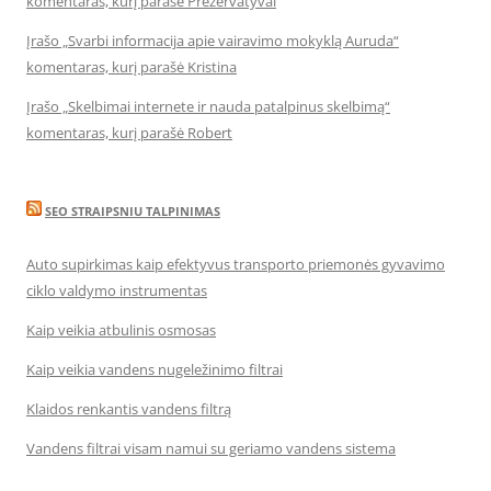
komentaras, kurį parašė Prezervatyvai
Įrašo „Svarbi informacija apie vairavimo mokyklą Auruda“
komentaras, kurį parašė Kristina
Įrašo „Skelbimai internete ir nauda patalpinus skelbimą“
komentaras, kurį parašė Robert
SEO STRAIPSNIU TALPINIMAS
Auto supirkimas kaip efektyvus transporto priemonės gyvavimo
ciklo valdymo instrumentas
Kaip veikia atbulinis osmosas
Kaip veikia vandens nugeležinimo filtrai
Klaidos renkantis vandens filtrą
Vandens filtrai visam namui su geriamo vandens sistema