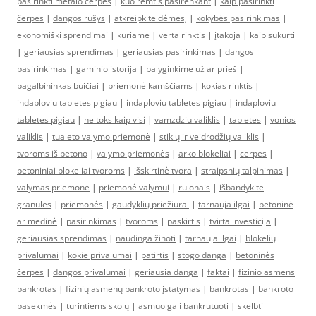
pasirinkti metalo čerpes
|
kuo remtis pasirenkant
|
kaip pasirinkti
čerpes
|
dangos rūšys
|
atkreipkite dėmesį
|
kokybės pasirinkimas
|
ekonomiški sprendimai
|
kuriame
|
verta rinktis
|
įtakoja
|
kaip sukurti
|
geriausias sprendimas
|
geriausias pasirinkimas
|
dangos
pasirinkimas
|
gaminio istorija
|
palyginkime už ar prieš
|
pagalbininkas buičiai
|
priemonė kamščiams
|
kokias rinktis
|
indaploviu tabletes pigiau
|
indaploviu tabletes pigiau
|
indaploviu
tabletes pigiau
|
ne toks kaip visi
|
vamzdziu valiklis
|
tabletes
|
vonios
valiklis
|
tualeto valymo priemonė
|
stiklų ir veidrodžių valiklis
|
tvoroms iš betono
|
valymo priemonės
|
arko blokeliai
|
cerpes
|
betoniniai blokeliai tvoroms
|
išskirtinė tvora
|
straipsnių talpinimas
|
valymas priemone
|
priemonė valymui
|
rulonais
|
išbandykite
granules
|
priemonės
|
gaudyklių priežiūrai
|
tarnauja ilgai
|
betoninė
ar medinė
|
pasirinkimas
|
tvoroms
|
paskirtis
|
tvirta investicija
|
geriausias sprendimas
|
naudinga žinoti
|
tarnauja ilgai
|
blokelių
privalumai
|
kokie privalumai
|
patirtis
|
stogo danga
|
betoninės
čerpės
|
dangos privalumai
|
geriausia danga
|
faktai
|
fizinio asmens
bankrotas
|
fizinių asmenų bankroto įstatymas
|
bankrotas
|
bankroto
pasekmės
|
turintiems skolų
|
asmuo gali bankrutuoti
|
skelbti