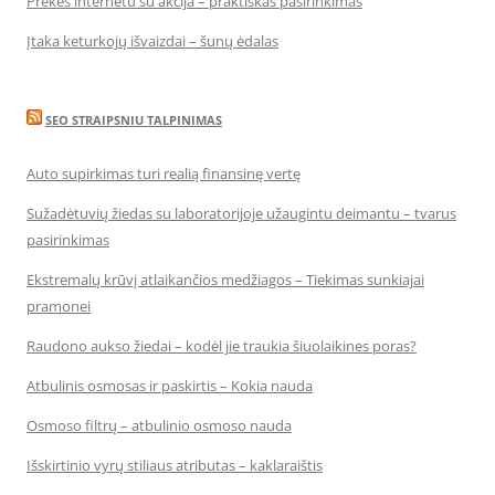
Prekės internetu su akcija – praktiškas pasirinkimas
Įtaka keturkojų išvaizdai – šunų ėdalas
SEO STRAIPSNIU TALPINIMAS
Auto supirkimas turi realią finansinę vertę
Sužadėtuvių žiedas su laboratorijoje užaugintu deimantu – tvarus
pasirinkimas
Ekstremalų krūvį atlaikančios medžiagos – Tiekimas sunkiajai
pramonei
Raudono aukso žiedai – kodėl jie traukia šiuolaikines poras?
Atbulinis osmosas ir paskirtis – Kokia nauda
Osmoso filtrų – atbulinio osmoso nauda
Išskirtinio vyrų stiliaus atributas – kaklaraištis