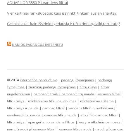
AQUAPHOR S550 P1 vandens filtrai
Vienkartiniai rankšluosčiai: kaip išsirinkti tinkamiausią variantą?
Geliniai lakai: kaip išsirinkti geriausią ir užtikrinti ilgalaikį rezultatą?
NAUJOS PADANGOS INTERNETU
© 2014
internetine parduotuve
|
padangų žymėjimas
|
padangų
žymėjimas
|
žieminių padangų žymėjimas
|
filtrų rūšys
|
filtrai
nugeležinimui
|
osmoso filtrai> |
osmoso filtrų nauda
|
osmoso filtrai
|
filtrų rūšys
|
minkštinimo filtrų naudojimas
|
minkštinimo sistema
|
filtrų rūšys ir nauda
|
osmoso filtrai
|
vandens filtrai nukalkinimui
|
vandens filtrų nauda
|
osmoso filtrų nauda
|
atbulinio osmoso filtrai
|
filtrų rūšys
|
apie geriamo vandens filtrus
|
kas yra atbulinis osmosas
|
namui naudingi osmoso filtrai
|
osmoso filtrų nauda
|
naudingi osmoso