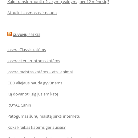
Kaip transformuoti užsakymų valdymą per 12 mėnesių?
Atbulinis osmosas ir nauda
GUVŪNŲ PREKĖS
Josera Classic katėms
Josera sterilizuotoms katėms
Josera maistas katėms – atsiliepimai
CBD aliejaus nauda gyvūnams
Ką dovanoti įsigijusiam katę
ROYAL Canin
Patogumas šunų maistą pirkti internetu
Koks kraikas katėms geriausias?