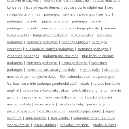
kate prie draskykles
|
medinis namelis su ciuozykla
|
sausas maistas ar
konservai
|
isvalyti tepalo demes
|
seo straipsniu talpinimas
|
seo
straipsniu talpinimas
|
padangos internetu
|
padangos internetu
|
padangos internetu
|
pigios padangos
|
padangos internetu
|
padangos internetu
|
neuzsalantis zieminis langu ploviklis
|
zieminis
langu ploviklis
|
langu plovimo skystis
|
langu ploviklis
|
vasarines
padangos
|
ziemines padangos
|
padangos pigiau
|
padangos
internetu
|
nuo kada keiciamos padangos
|
ziemines padangos
|
vasarines padangos
|
padangu pasirinkimas
|
nuo kada keiciamos
padangos
|
ziemines padangos
|
pigios padangos
|
vasarines
padangos
|
kavos aparatu atsargines dalys
|
viryklių dalys
|
skalbimo
masinu dalys
|
saldytuvu dalys
|
Kiek kainuoja vasarines padangos
|
Geriausi vasariniu padangu gamintojai 2021 metais
|
tofu su bambuko
anglimi
|
tofu zalios arbatos ekstraktu
|
tofu kraikas originalus
|
prekiu
gyvunams grazinimas
|
elektromobiliu krovimui
|
paskolos bustui
|
mazoji paskola
|
kaciu mityba
|
išmokykite katę
|
perkraustymo
paslaugos vilniuje
|
meistras vilniuje
|
odontologijos klinika
|
super
premium
|
sunu maistas
|
sunu edalas
|
valandinis darzelis vilniuje
|
josera katems
|
josera sunims
|
paskolos internetu
|
guoliai sunims
|