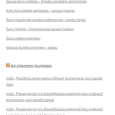
Sausas šunų maistas – iš kokių produktų gaminamas
Koks šunų ėdalas geriausias – sausas maistas
Šunų maudynės vandens telkiniuose – svarbu žinoti
Šunų mityba – tinkamiausias sausas maistas
Šunų prekės internetu
Maistas šunims internetu – pigiau
SEO STRAIPSNIU TALPINIMAS
Įrašo „Plastikinių langų kainos Vilniuje“ komentaras, kurį parašė
Algis
Įrašo „Prezervatyvai yra draugiškiausia priemonė Jūsų sveikatai“
komentaras, kurį parašė Sargiai
Įrašo „Prezervatyvai yra draugiškiausia priemonė Jūsų sveikatai“