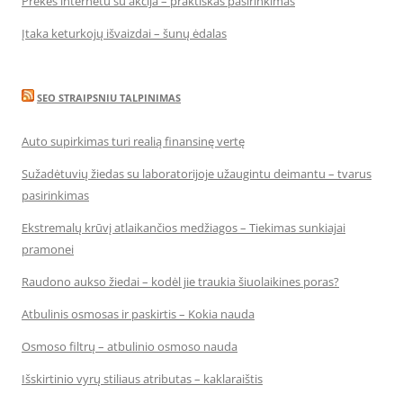
Prekės internetu su akcija – praktiškas pasirinkimas
Įtaka keturkojų išvaizdai – šunų ėdalas
SEO STRAIPSNIU TALPINIMAS
Auto supirkimas turi realią finansinę vertę
Sužadėtuvių žiedas su laboratorijoje užaugintu deimantu – tvarus
pasirinkimas
Ekstremalų krūvį atlaikančios medžiagos – Tiekimas sunkiajai
pramonei
Raudono aukso žiedai – kodėl jie traukia šiuolaikines poras?
Atbulinis osmosas ir paskirtis – Kokia nauda
Osmoso filtrų – atbulinio osmoso nauda
Išskirtinio vyrų stiliaus atributas – kaklaraištis