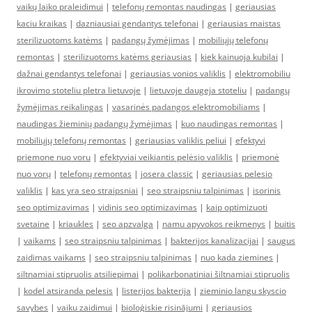
vaikų laiko praleidimui
|
telefonų remontas naudingas
|
geriausias
kaciu kraikas
|
dazniausiai gendantys telefonai
|
geriausias maistas
sterilizuotoms katėms
|
padangų žymėjimas
|
mobiliųjų telefonų
remontas
|
sterilizuotoms katėms geriausias
|
kiek kainuoja kubilai
|
dažnai gendantys telefonai
|
geriausias vonios valiklis
|
elektromobiliu
ikrovimo stoteliu pletra lietuvoje
|
lietuvoje daugeja stoteliu
|
padangų
žymėjimas reikalingas
|
vasarinės padangos elektromobiliams
|
naudingas žieminių padangų žymėjimas
|
kuo naudingas remontas
|
mobiliųjų telefonų remontas
|
geriausias valiklis peliui
|
efektyvi
priemone nuo voru
|
efektyviai veikiantis pelėsio valiklis
|
priemonė
nuo vorų
|
telefonų remontas
|
josera classic
|
geriausias pelesio
valiklis
|
kas yra seo straipsniai
|
seo straipsniu talpinimas
|
isorinis
seo optimizavimas
|
vidinis seo optimizavimas
|
kaip optimizuoti
svetaine
|
kriaukles
|
seo apzvalga
|
namu apyvokos reikmenys
|
buitis
|
vaikams
|
seo straipsniu talpinimas
|
bakterijos kanalizacijai
|
saugus
zaidimas vaikams
|
seo straipsniu talpinimas
|
nuo kada ziemines
|
siltnamiai stipruolis atsiliepimai
|
polikarbonatiniai šiltnamiai stipruolis
|
kodel atsiranda pelesis
|
listerijos bakterija
|
zieminio langu skyscio
savybes
|
vaiku zaidimui
|
bioloģiskie risinājumi
|
geriausios