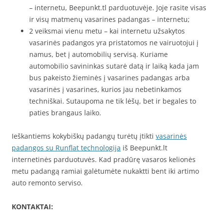
– internetu, Beepunkt.tl parduotuvėje. Joje rasite visas
ir visų matmenų vasarines padangas – internetu;
2 veiksmai vienu metu – kai internetu užsakytos
vasarinės padangos yra pristatomos ne vairuotojui į
namus, bet į automobilių servisą. Kuriame
automobilio savininkas sutarė datą ir laiką kada jam
bus pakeisto žieminės į vasarines padangas arba
vasarinės į vasarines, kurios jau nebetinkamos
techniškai. Sutaupoma ne tik lėšų, bet ir begales to
paties brangaus laiko.
Ieškantiems kokybiškų padangų turėtų įtikti
vasarinės
padangos su Runflat technologija
iš Beepunkt.lt
internetinės parduotuvės. Kad pradūrę vasaros kelionės
metu padangą ramiai galėtumėte nukaktti bent iki artimo
auto remonto serviso.
KONTAKTAI: