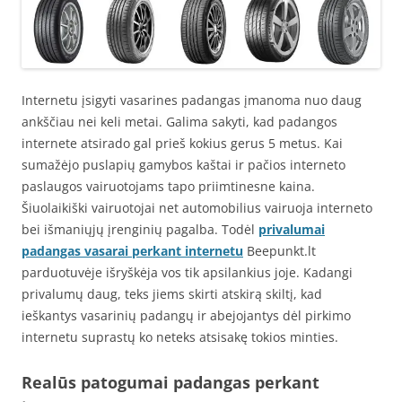
Internetu įsigyti vasarines padangas įmanoma nuo daug
ankščiau nei keli metai. Galima sakyti, kad padangos
internete atsirado gal prieš kokius gerus 5 metus. Kai
sumažėjo puslapių gamybos kaštai ir pačios interneto
paslaugos vairuotojams tapo priimtinesne kaina.
Šiuolaikiški vairuotojai net automobilius vairuoja interneto
bei išmaniųjų įrenginių pagalba. Todėl
privalumai
padangas vasarai perkant internetu
Beepunkt.lt
parduotuvėje išryškėja vos tik apsilankius joje. Kadangi
privalumų daug, teks jiems skirti atskirą skiltį, kad
ieškantys vasarinių padangų ir abejojantys dėl pirkimo
internetu suprastų ko neteks atsisakę tokios minties.
Realūs patogumai padangas perkant