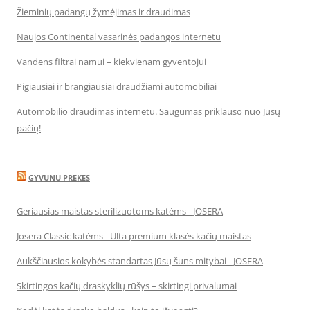
Žieminių padangų žymėjimas ir draudimas
Naujos Continental vasarinės padangos internetu
Vandens filtrai namui – kiekvienam gyventojui
Pigiausiai ir brangiausiai draudžiami automobiliai
Automobilio draudimas internetu. Saugumas priklauso nuo Jūsų
pačių!
GYVUNU PREKES
Geriausias maistas sterilizuotoms katėms - JOSERA
Josera Classic katėms - Ulta premium klasės kačių maistas
Aukščiausios kokybės standartas Jūsų šuns mitybai - JOSERA
Skirtingos kačių draskyklių rūšys – skirtingi privalumai