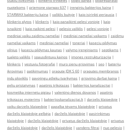
siukliu isvezimas
|
klinkerio trinkeles
|
stogo danga
|
biopreparatai
nuotekoms
|
priemone starwax 637
|
irenginiu bakterijos kaina
|
STARWAX bakteriju kaina
|
valiklis buityje
|
kaip isirinkti geriausia
|
klinkerio plytos
|
klinkeris
|
kaip panaikinti pelesi vonioje
|
kaip
isnaikinti
|
kaip naikinti pelesi
|
pelesio valiklis
|
pelesi vonioje
|
mediniai vaiku zaidimu nameliai
|
mediniai nameliai vaikams
|
zaidimu
nameliai vaikams
|
mediniai nameliai
|
toneriai
|
kaseciu pildymas
vilnius
|
kaseciu pildymas kaunas
|
valymo įrenginiams
|
septikams
|
tualeto valiklis
|
spausdintuvu kainos
|
imones restrukturizacija
|
klinkeris
|
vestuviu fotografai
|
muro sienu griovimas
|
seo
|
bateriju
ikrovimas
|
patikimumas
|
orapute JDK S 60
|
oraputes membranos
|
indu ploviklis
|
pavojingu atlieku tvarkymas
|
griovimo darbai kaina
|
geliu pristatymas
|
apatinis trikotazas
|
bakterijos kanalizacijai
|
kosmetika internetu pigiau
|
valentino dienos dovanos
|
apatinis
trikotazas moterims
|
bakterijoskanalizacijai.lt
|
darzelis klaipedoje
|
vaiku darzelis klaipedoje
|
pagalba tėvams klaipėdoje
|
privatus
darželis klaipėdoje gelbėja
|
darželis klaipėdoje
|
pasirinkimas
klaipėdoje
|
darželis klaipėdoje
|
privatus darželis klaipėdoje
|
privatus
darželis klaipėdoje
|
darželis klaipėdoje
|
vandens filtrai
|
nuo pelesio
|