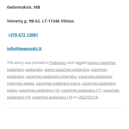
Gedomaksis, MB
Veiverių g. 9B-62, LT-11346 Vilnius
+370 672 13081
info@beepunkt.lt
This entry was posted in
Padangos
and tagged
naujos vasarines
padangos
,
padangos
,
pigios vasarines padangos
,
vasarines
padangos
,
vasarines padangos internetu
,
vasarines padangos
internetu pigiau
,
vasarines padangos kaina
,
vasarines padangos
pigiau
,
vasarines padangos r16
,
vasarines padangos r17
,
vasarines
padangos r18
,
vasarines padangos r19
on
2022/02/14
.