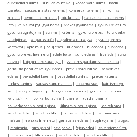
dubeneliai sunims
|
sunu dziovintuvai
|
konservai sunims
|
kaciu
tualetas
|
sausas maistas katems
|
konservai katems
|
silikoninis
kraikas
|
bentonitinis kraikas
|
tofu kraikas
|
sausas maistas sunims
|
info
|
kaip sutaupyti gyvunams
|
prekes gyvunams
|
gyvunu prieziura
|
gyvunu augintojams
|
šunims
|
katėms
|
gyvunu prekes
|
tofu kraiko
naudojimas
|
ar patiks tofu
|
augalinė alternatyva
|
gyvunu prekes
|
kontaktai
|
apie mus
|
naujienos
|
nuorodos
|
nuorodos
|
nuorodos
|
gyvunu prekes internetu
|
edalo itaka
|
sunu edalas ir isvaizda
|
sunu
mityba
|
kaip perkant sutaupyti
|
gyvunams parduotuve internetu
|
geriausia parduotuve gyvunams
|
prekiu parduotuve
|
kokybiskas
edalas
|
pavadeliai katems
|
pavadeliai sunims
|
prekes katems
|
prekes sunims
|
sausas sunu maistas
|
sunu maistas
|
kaip ismokyti
kate
|
kuo ypatingas
|
prekiu gyvunams akcija
|
geriausi siltnamiai
|
kaip issirinkti
|
polikarbonatiniai šiltnamiai
|
tvirti siltnamiai
|
polikarbonatiniai atsiliepimai
|
šiltnamiai atsiliepimai
|
led reklama
|
vandens filtrai
|
vandens filtrai
|
renkamės filtrus
|
tinkamiausias
maistas
|
maistas internetu
|
geriausias ėdalas
|
augintojams
|
blogas
|
straipsniai
|
straipsniai
|
straipsniai
|
fejerverkai
|
ieskantiems filtru
|
filtrai namui
|
filtru nauda
|
vandens filtrai
|
vandens filtrai
|