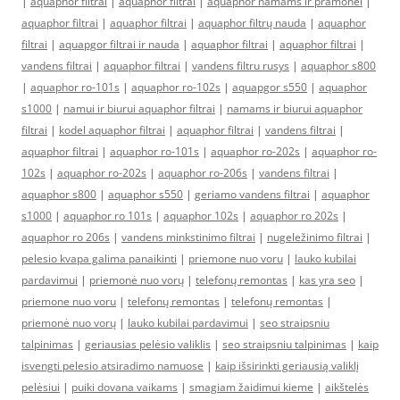
|
aquaphor filtrai
|
aquaphor filtrai
|
aquaphor namams ir pramonei
|
aquaphor filtrai
|
aquaphor filtrai
|
aquaphor filtrų nauda
|
aquaphor
filtrai
|
aquapgor filtrai ir nauda
|
aquaphor filtrai
|
aquaphor filtrai
|
vandens filtrai
|
aquaphor filtrai
|
vandens filtru rusys
|
aquaphor s800
|
aquaphor ro-101s
|
aquaphor ro-102s
|
aquapgor s550
|
aquaphor
s1000
|
namui ir biurui aquaphor filtrai
|
namams ir biurui aquaphor
filtrai
|
kodel aquaphor filtrai
|
aquaphor filtrai
|
vandens filtrai
|
aquaphor filtrai
|
aquaphor ro-101s
|
aquaphor ro-202s
|
aquaphor ro-
102s
|
aquaphor ro-202s
|
aquaphor ro-206s
|
vandens filtrai
|
aquaphor s800
|
aquaphor s550
|
geriamo vandens filtrai
|
aquaphor
s1000
|
aquaphor ro 101s
|
aquaphor 102s
|
aquaphor ro 202s
|
aquaphor ro 206s
|
vandens minkstinimo filtrai
|
nugeležinimo filtrai
|
pelesio kvapa galima panaikinti
|
priemone nuo voru
|
lauko kubilai
pardavimui
|
priemonė nuo vorų
|
telefonų remontas
|
kas yra seo
|
priemone nuo voru
|
telefonų remontas
|
telefonų remontas
|
priemonė nuo vorų
|
lauko kubilai pardavimui
|
seo straipsniu
talpinimas
|
geriausias pelėsio valiklis
|
seo straipsniu talpinimas
|
kaip
isvengti pelesio atsiradimo namuose
|
kaip išsirinkti geriausią valiklį
pelėsiui
|
puiki dovana vaikams
|
smagiam žaidimui kieme
|
aikštelės