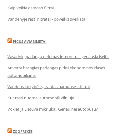
Kaip veikia osmoso filtrai
Vandenyje rasti nitratai - poveikis sveikatai
PIGUS AVIABILIETAI
Vasarinių padangų pirkimas internetu – geriausia išeitis
Ar verta brangias padangas pirkti ekonominės klasės
automobiliams
Vandens kokybės garantas namuose – filtrai
Kur rasti nuomai automobilį Vilniuje
Vokietija Lietuva mikriukai. Geriau nei autobusu?
ZOOPREKĖS