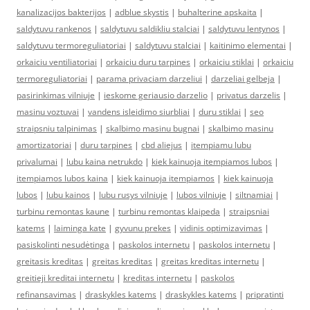
kanalizacijos bakterijos
|
adblue skystis
|
buhalterine apskaita
|
saldytuvu rankenos
|
saldytuvu saldikliu stalciai
|
saldytuvu lentynos
|
saldytuvu termoreguliatoriai
|
saldytuvu stalciai
|
kaitinimo elementai
|
orkaiciu ventiliatoriai
|
orkaiciu duru tarpines
|
orkaiciu stiklai
|
orkaiciu
termoreguliatoriai
|
parama privaciam darzeliui
|
darzeliai gelbeja
|
pasirinkimas vilniuje
|
ieskome geriausio darzelio
|
privatus darzelis
|
masinu voztuvai
|
vandens isleidimo siurbliai
|
duru stiklai
|
seo
straipsniu talpinimas
|
skalbimo masinu bugnai
|
skalbimo masinu
amortizatoriai
|
duru tarpines
|
cbd aliejus
|
itempiamu lubu
privalumai
|
lubu kaina netrukdo
|
kiek kainuoja itempiamos lubos
|
itempiamos lubos kaina
|
kiek kainuoja itempiamos
|
kiek kainuoja
lubos
|
lubu kainos
|
lubu rusys vilniuje
|
lubos vilniuje
|
siltnamiai
|
turbinu remontas kaune
|
turbinu remontas klaipeda
|
straipsniai
katems
|
laiminga kate
|
gyvunu prekes
|
vidinis optimizavimas
|
pasiskolinti nesudėtinga
|
paskolos internetu
|
paskolos internetu
|
greitasis kreditas
|
greitas kreditas
|
greitas kreditas internetu
|
greitieji kreditai internetu
|
kreditas internetu
|
paskolos
refinansavimas
|
draskykles katems
|
draskykles katems
|
pripratinti