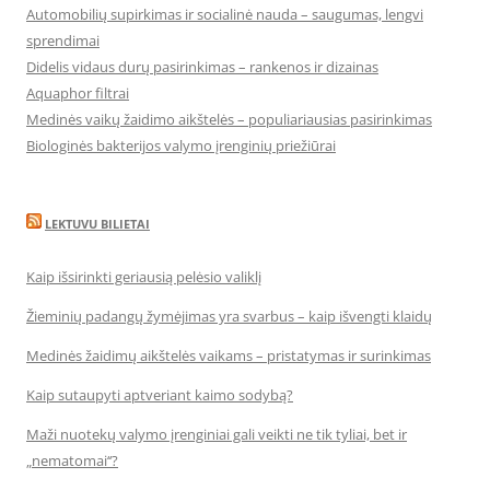
Automobilių supirkimas ir socialinė nauda – saugumas, lengvi
sprendimai
Didelis vidaus durų pasirinkimas – rankenos ir dizainas
Aquaphor filtrai
Medinės vaikų žaidimo aikštelės – populiariausias pasirinkimas
Biologinės bakterijos valymo įrenginių priežiūrai
LEKTUVU BILIETAI
Kaip išsirinkti geriausią pelėsio valiklį
Žieminių padangų žymėjimas yra svarbus – kaip išvengti klaidų
Medinės žaidimų aikštelės vaikams – pristatymas ir surinkimas
Kaip sutaupyti aptveriant kaimo sodybą?
Maži nuotekų valymo įrenginiai gali veikti ne tik tyliai, bet ir
„nematomai‘‘?