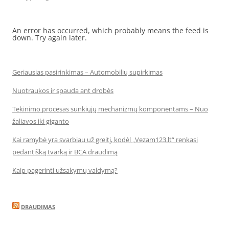
An error has occurred, which probably means the feed is
down. Try again later.
Geriausias pasirinkimas – Automobilių supirkimas
Nuotraukos ir spauda ant drobės
Tekinimo procesas sunkiųjų mechanizmų komponentams – Nuo
žaliavos iki giganto
Kai ramybė yra svarbiau už greitį, kodėl „Vezam123.lt“ renkasi
pedantišką tvarką ir BCA draudimą
Kaip pagerinti užsakymų valdymą?
DRAUDIMAS