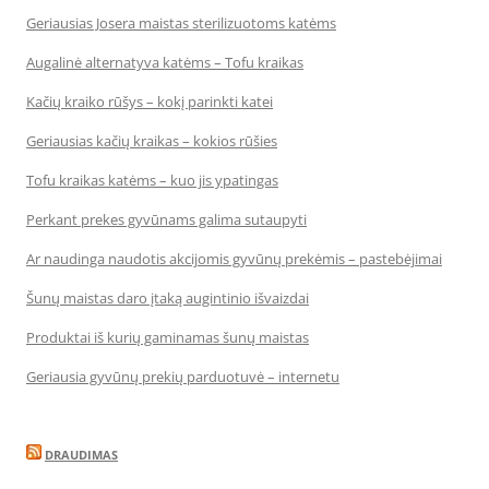
Geriausias Josera maistas sterilizuotoms katėms
Augalinė alternatyva katėms – Tofu kraikas
Kačių kraiko rūšys – kokį parinkti katei
Geriausias kačių kraikas – kokios rūšies
Tofu kraikas katėms – kuo jis ypatingas
Perkant prekes gyvūnams galima sutaupyti
Ar naudinga naudotis akcijomis gyvūnų prekėmis – pastebėjimai
Šunų maistas daro įtaką augintinio išvaizdai
Produktai iš kurių gaminamas šunų maistas
Geriausia gyvūnų prekių parduotuvė – internetu
DRAUDIMAS