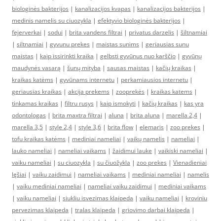
biologinės bakterijos
|
kanalizacijos kvapas
|
kanalizacijos bakterijos
|
medinis namelis su ciuozykla
|
efektyvio biologinės bakterijos
|
fejerverkai
|
sodui
|
brita vandens filtrai
|
privatus darzelis
|
šiltnamiai
|
siltnamiai
|
gyvunu prekes
|
maistas sunims
|
geriausias sunu
maistas
|
kaip issirinkti kraika
|
gelbsti gyvūnus nuo karščio
|
gyvūnų
maudynės vasarą
|
šunų mityba
|
sausas maistas
|
kačių kraikas
|
kraikas katėms
|
gyvūnams internetu
|
perkamiausios internetu
|
geriausias kraikas
|
akcija prekems
|
zooprekės
|
kraikas katems
|
tinkamas kraikas
|
filtru rusys
|
kaip ismokyti
|
kačių kraikas
|
kas yra
odontologas
|
brita maxtra filtrai
|
aluna
|
brita aluna
|
marella 2,4
|
marella 3,5
|
style 2,4
|
style 3,6
|
brita flow
|
elemaris
|
zoo prekes
|
tofu kraikas katėms
|
mediniai nameliai
|
vaikų namelis
|
nameliai
|
lauko nameliai
|
nameliai vaikams
|
žaidimui lauke
|
vaikiski nameliai
|
vaiku nameliai
|
su ciuozykla
|
su čiuožykla
|
zoo prekes
|
Vienadieniai
lęšiai
|
vaiku zaidimui
|
nameliai vaikams
|
mediniai nameliai
|
namelis
|
vaiku mediniai nameliai
|
nameliai vaiku zaidimui
|
mediniai vaikams
|
vaiku nameliai
|
siukliu isvezimas klaipeda
|
vaiku nameliai
|
kroviniu
pervezimas klaipeda
|
tralas klaipeda
|
griovimo darbai klaipeda
|