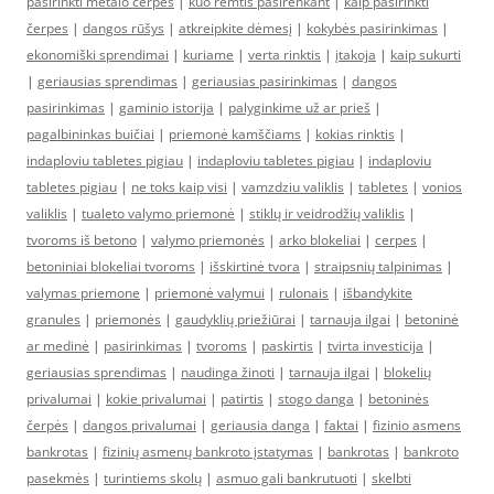
pasirinkti metalo čerpes
|
kuo remtis pasirenkant
|
kaip pasirinkti
čerpes
|
dangos rūšys
|
atkreipkite dėmesį
|
kokybės pasirinkimas
|
ekonomiški sprendimai
|
kuriame
|
verta rinktis
|
įtakoja
|
kaip sukurti
|
geriausias sprendimas
|
geriausias pasirinkimas
|
dangos
pasirinkimas
|
gaminio istorija
|
palyginkime už ar prieš
|
pagalbininkas buičiai
|
priemonė kamščiams
|
kokias rinktis
|
indaploviu tabletes pigiau
|
indaploviu tabletes pigiau
|
indaploviu
tabletes pigiau
|
ne toks kaip visi
|
vamzdziu valiklis
|
tabletes
|
vonios
valiklis
|
tualeto valymo priemonė
|
stiklų ir veidrodžių valiklis
|
tvoroms iš betono
|
valymo priemonės
|
arko blokeliai
|
cerpes
|
betoniniai blokeliai tvoroms
|
išskirtinė tvora
|
straipsnių talpinimas
|
valymas priemone
|
priemonė valymui
|
rulonais
|
išbandykite
granules
|
priemonės
|
gaudyklių priežiūrai
|
tarnauja ilgai
|
betoninė
ar medinė
|
pasirinkimas
|
tvoroms
|
paskirtis
|
tvirta investicija
|
geriausias sprendimas
|
naudinga žinoti
|
tarnauja ilgai
|
blokelių
privalumai
|
kokie privalumai
|
patirtis
|
stogo danga
|
betoninės
čerpės
|
dangos privalumai
|
geriausia danga
|
faktai
|
fizinio asmens
bankrotas
|
fizinių asmenų bankroto įstatymas
|
bankrotas
|
bankroto
pasekmės
|
turintiems skolų
|
asmuo gali bankrutuoti
|
skelbti