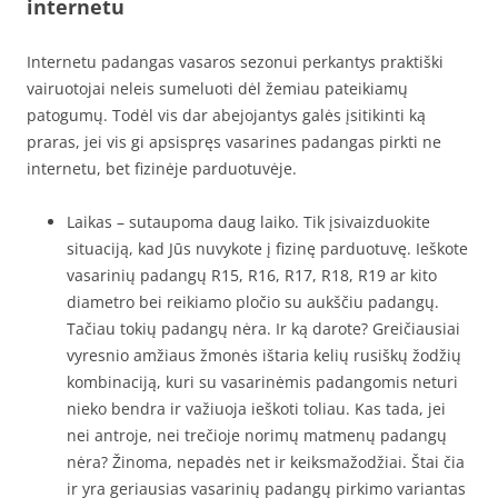
internetu
Internetu padangas vasaros sezonui perkantys praktiški
vairuotojai neleis sumeluoti dėl žemiau pateikiamų
patogumų. Todėl vis dar abejojantys galės įsitikinti ką
praras, jei vis gi apsispręs vasarines padangas pirkti ne
internetu, bet fizinėje parduotuvėje.
Laikas – sutaupoma daug laiko. Tik įsivaizduokite
situaciją, kad Jūs nuvykote į fizinę parduotuvę. Ieškote
vasarinių padangų R15, R16, R17, R18, R19 ar kito
diametro bei reikiamo pločio su aukščiu padangų.
Tačiau tokių padangų nėra. Ir ką darote? Greičiausiai
vyresnio amžiaus žmonės ištaria kelių rusiškų žodžių
kombinaciją, kuri su vasarinėmis padangomis neturi
nieko bendra ir važiuoja ieškoti toliau. Kas tada, jei
nei antroje, nei trečioje norimų matmenų padangų
nėra? Žinoma, nepadės net ir keiksmažodžiai. Štai čia
ir yra geriausias vasarinių padangų pirkimo variantas