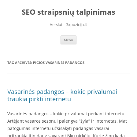
Skip
to
SEO straipsnių talpinimas
content
Verslui – 3xpozicija.lt
Menu
TAG ARCHIVES:
PIGIOS VASARINES PADANGOS
Vasarinės padangos – kokie privalumai
traukia pirkti internetu
Vasarinės padangos – kokie privalumai perkant internetu.
Artėjant vasaros sezonui palengva “šyla” ir internetas. Mat
patogumas internetu užsisakyti padangas vasarai
pritraukia itin daug savarankiškų pirkėjų. Kurie žino kada