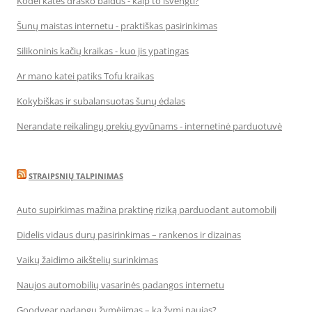
Kodėl katės drasko baldus - kaip to išvengti?
Šunų maistas internetu - praktiškas pasirinkimas
Silikoninis kačių kraikas - kuo jis ypatingas
Ar mano katei patiks Tofu kraikas
Kokybiškas ir subalansuotas šunų ėdalas
Nerandate reikalingų prekių gyvūnams - internetinė parduotuvė
STRAIPSNIŲ TALPINIMAS
Auto supirkimas mažina praktinę riziką parduodant automobilį
Didelis vidaus durų pasirinkimas – rankenos ir dizainas
Vaikų žaidimo aikštelių surinkimas
Naujos automobilių vasarinės padangos internetu
Goodyear padangų žymėjimas – ką žymi naujas?