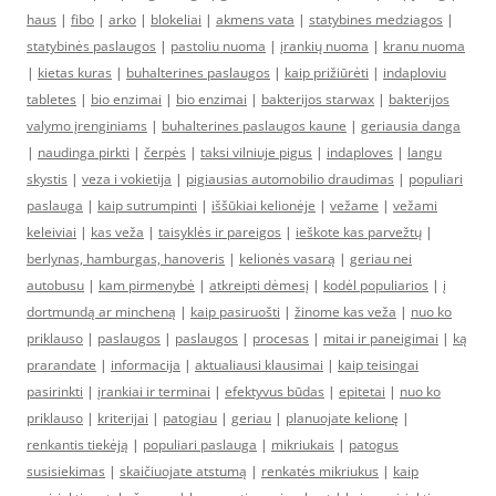
haus
|
fibo
|
arko
|
blokeliai
|
akmens vata
|
statybines medziagos
|
statybinės paslaugos
|
pastoliu nuoma
|
įrankių nuoma
|
kranu nuoma
|
kietas kuras
|
buhalterines paslaugos
|
kaip prižiūrėti
|
indaploviu
tabletes
|
bio enzimai
|
bio enzimai
|
bakterijos starwax
|
bakterijos
valymo įrenginiams
|
buhalterines paslaugos kaune
|
geriausia danga
|
naudinga pirkti
|
čerpės
|
taksi vilniuje pigus
|
indaploves
|
langu
skystis
|
veza i vokietija
|
pigiausias automobilio draudimas
|
populiari
paslauga
|
kaip sutrumpinti
|
iššūkiai kelionėje
|
vežame
|
vežami
keleiviai
|
kas veža
|
taisyklės ir pareigos
|
ieškote kas parvežtų
|
berlynas, hamburgas, hanoveris
|
kelionės vasarą
|
geriau nei
autobusu
|
kam pirmenybė
|
atkreipti dėmesį
|
kodėl populiarios
|
į
dortmundą ar mincheną
|
kaip pasiruošti
|
žinome kas veža
|
nuo ko
priklauso
|
paslaugos
|
paslaugos
|
procesas
|
mitai ir paneigimai
|
ką
prarandate
|
informacija
|
aktualiausi klausimai
|
kaip teisingai
pasirinkti
|
įrankiai ir terminai
|
efektyvus būdas
|
epitetai
|
nuo ko
priklauso
|
kriterijai
|
patogiau
|
geriau
|
planuojate kelionę
|
renkantis tiekėją
|
populiari paslauga
|
mikriukais
|
patogus
susisiekimas
|
skaičiuojate atstumą
|
renkatės mikriukus
|
kaip