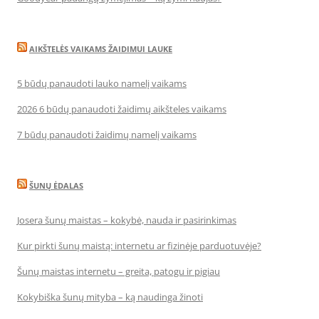
AIKŠTELĖS VAIKAMS ŽAIDIMUI LAUKE
5 būdų panaudoti lauko namelį vaikams
2026 6 būdų panaudoti žaidimų aikšteles vaikams
7 būdų panaudoti žaidimų namelį vaikams
ŠUNŲ ĖDALAS
Josera šunų maistas – kokybė, nauda ir pasirinkimas
Kur pirkti šunų maistą: internetu ar fizinėje parduotuvėje?
Šunų maistas internetu – greita, patogu ir pigiau
Kokybiška šunų mityba – ką naudinga žinoti