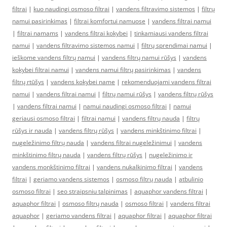
filtrai
|
kuo naudingi osmoso filtrai
|
vandens filtravimo sistemos
|
filtrų
namui pasirinkimas
|
filtrai komfortui namuose
|
vandens filtrai namui
|
filtrai namams
|
vandens filtrai kokybei
|
tinkamiausi vandens filtrai
namui
|
vandens filtravimo sistemos namui
|
filtrų sprendimai namui
|
ieškome vandens filtrų namui
|
vandens filtrų namui rūšys
|
vandens
kokybei filtrai namui
|
vandens namui filtrų pasirinkimas
|
vandens
filtrų rtūšys
|
vandens kokybei name
|
rekomenduojami vandens filtrai
namui
|
vandens filtrai namui
|
filtrų namui rūšys
|
vandens filtrų rūšys
|
vandens filtrai namui
|
namui naudingi osmoso filtrai
|
namui
geriausi osmoso filtrai
|
filtrai namui
|
vandens filtrų nauda
|
filtrų
rūšys ir nauda
|
vandens filtrų rūšys
|
vandens minkštinimo filtrai
|
nugeležinimo filtrų nauda
|
vandens filtrai nugeležinimui
|
vandens
minkštinimo filtrų nauda
|
vandens filtrų rūšys
|
nugeležinimo ir
vandens monkštinimo filtrai
|
vandens nukalkinimo filtrai
|
vandens
filtrai
|
geriamo vandens sistemos
|
osmoso filtrų nauda
|
atbulinio
osmoso filtrai
|
seo straipsniu talpinimas
|
aquaphor vandens filtrai
|
aquaphor filtrai
|
osmoso filtrų nauda
|
osmoso filtrai
|
vandens filtrai
aquaphor
|
geriamo vandens filtrai
|
aquaphor filtrai
|
aquaphor filtrai