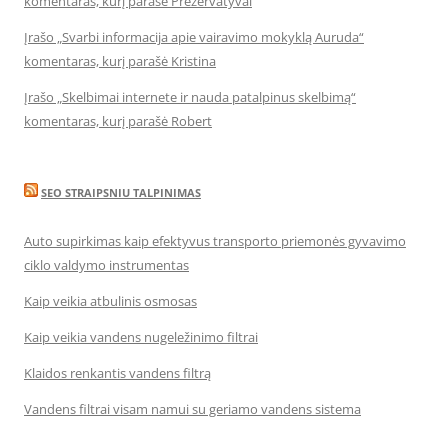
komentaras, kurį parašė Prezervatyvai
Įrašo „Svarbi informacija apie vairavimo mokyklą Auruda“
komentaras, kurį parašė Kristina
Įrašo „Skelbimai internete ir nauda patalpinus skelbimą“
komentaras, kurį parašė Robert
SEO STRAIPSNIU TALPINIMAS
Auto supirkimas kaip efektyvus transporto priemonės gyvavimo
ciklo valdymo instrumentas
Kaip veikia atbulinis osmosas
Kaip veikia vandens nugeležinimo filtrai
Klaidos renkantis vandens filtrą
Vandens filtrai visam namui su geriamo vandens sistema