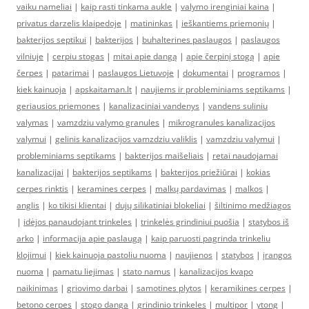
vaiku nameliai
|
kaip rasti tinkama aukle
|
valymo irenginiai kaina
|
privatus darzelis klaipedoje
|
matininkas
|
ieškantiems priemonių
|
bakterijos septikui
|
bakterijos
|
buhalterines paslaugos
|
paslaugos
vilniuje
|
cerpiu stogas
|
mitai apie dangą
|
apie čerpinį stogą
|
apie
čerpes
|
patarimai
|
paslaugos Lietuvoje
|
dokumentai
|
programos
|
kiek kainuoja
|
apskaitaman.lt
|
naujiems ir probleminiams septikams
|
geriausios priemones
|
kanalizaciniai vandenys
|
vandens suliniu
valymas
|
vamzdziu valymo granules
|
mikrogranules kanalizacijos
valymui
|
gelinis kanalizacijos vamzdziu valiklis
|
vamzdziu valymui
|
probleminiams septikams
|
bakterijos maišeliais
|
retai naudojamai
kanalizacijai
|
bakterijos septikams
|
bakterijos priežiūrai
|
kokias
cerpes rinktis
|
keramines cerpes
|
malkų pardavimas
|
malkos
|
anglis
|
ko tikisi klientai
|
dujų silikatiniai blokeliai
|
šiltinimo medžiagos
|
idėjos panaudojant trinkeles
|
trinkelės grindiniui puošia
|
statybos iš
arko
|
informacija apie paslaugą
|
kaip paruosti pagrinda trinkeliu
klojimui
|
kiek kainuoja pastoliu nuoma
|
naujienos
|
statybos
|
įrangos
nuoma
|
pamatu liejimas
|
stato namus
|
kanalizacijos kvapo
naikinimas
|
griovimo darbai
|
samotines plytos
|
keramikines cerpes
|
betono cerpes
|
stogo danga
|
grindinio trinkeles
|
multipor
|
ytong
|