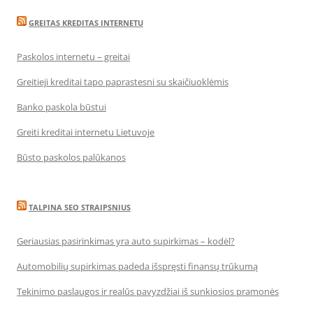
GREITAS KREDITAS INTERNETU
Paskolos internetu – greitai
Greitieji kreditai tapo paprastesni su skaičiuoklėmis
Banko paskola būstui
Greiti kreditai internetu Lietuvoje
Būsto paskolos palūkanos
TALPINA SEO STRAIPSNIUS
Geriausias pasirinkimas yra auto supirkimas – kodėl?
Automobilių supirkimas padeda išspręsti finansų trūkumą
Tekinimo paslaugos ir realūs pavyzdžiai iš sunkiosios pramonės