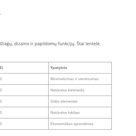
.
iagų, dizaino ir papildomų funkcijų. Štai lentelė,
€)
Ypatybės
0
Minimalizmas ir vientisumas
0
Natūralus kietmedis
0
Stiklo elementai
0
Natūralus lukštas
0
Ekonomiškas sprendimas