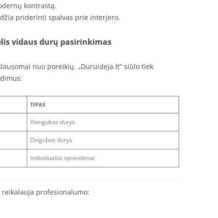
odernų kontrastą.
žia priderinti spalvas prie interjero.
is vidaus durų pasirinkimas
lausomai nuo poreikių. „Duruideja.lt“ siūlo tiek
ndimus:
TIPAS
Viengubos durys
Dvigubos durys
Individualūs sprendimai
 reikalauja profesionalumo: