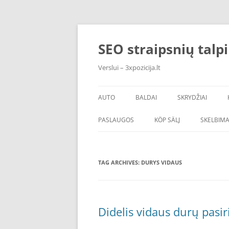
Skip
to
content
SEO straipsnių talp
Verslui – 3xpozicija.lt
AUTO
BALDAI
SKRYDŽIAI
PASLAUGOS
KÖP SÄLJ
SKELBIMA
TAG ARCHIVES:
DURYS VIDAUS
Didelis vidaus durų pasir