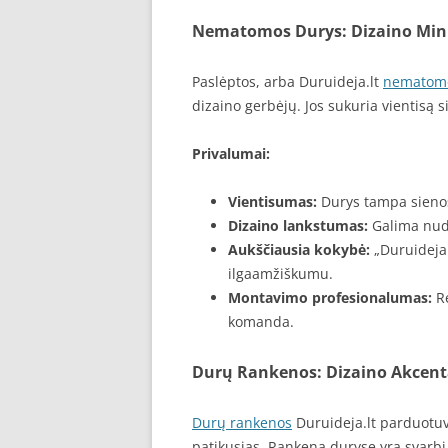
Nematomos Durys: Dizaino Min
Paslėptos, arba Duruideja.lt
nematomo
dizaino gerbėjų. Jos sukuria vientisą s
Privalumai:
Vientisumas:
Durys tampa sienos
Dizaino lankstumas:
Galima nuda
Aukščiausia kokybė:
„Duruideja.
ilgaamžiškumu.
Montavimo profesionalumas:
Re
komanda.
Durų Rankenos: Dizaino Akcent
Durų rankenos
Duruideja.lt parduotuvėj
patikusias. Rankena duryse yra svarbi n