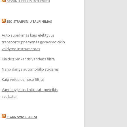
GYVUNU PREKES INTERNETU
SEO STRAIPSNIU TALPINIMAS
Auto supirkimas kaip efektyvus
transporto priemonės gyvavimo ciklo
valdymo instrumentas
Klaidos renkantis vandens filtrą
Nano danga automobilio stiklams
Kaip veikia osmoso filtrai
Vandenyje rasti nitratai - poveikis
sveikatai
PIGUS AVIABILIETAI