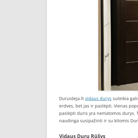
Duruideja.lt
vidaus durys
suteikia gali
erdves, bet jas ir paslėpti. Vienas po
paslėpti duris yra nematomos durys. 
naudinga susipažinti ir su kitomis Dur
Vidaus Durų Rūšys