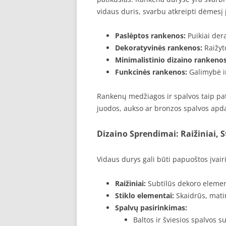
vidaus duris, svarbu atkreipti dėmesį 
Paslėptos rankenos:
Puikiai der
Dekoratyvinės rankenos:
Raižyt
Minimalistinio dizaino rankenos
Funkcinės rankenos:
Galimybė i
Rankenų medžiagos ir spalvos taip pat
juodos, aukso ar bronzos spalvos apda
Dizaino Sprendimai: Raižiniai, St
Vidaus durys gali būti papuoštos įvair
Raižiniai:
Subtilūs dekoro element
Stiklo elementai:
Skaidrūs, matini
Spalvų pasirinkimas:
Baltos ir šviesios spalvos su