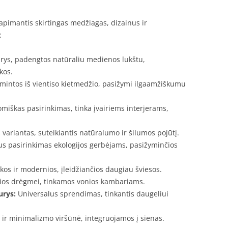
apimantis skirtingas medžiagas, dizainus ir
:
rys, padengtos natūraliu medienos lukštu,
kos.
intos iš vientiso kietmedžio, pasižymi ilgaamžiškumu
miškas pasirinkimas, tinka įvairiems interjerams,
 variantas, suteikiantis natūralumo ir šilumos pojūtį.
s pasirinkimas ekologijos gerbėjams, pasižyminčios
kos ir modernios, įleidžiančios daugiau šviesos.
ios drėgmei, tinkamos vonios kambariams.
urys:
Universalus sprendimas, tinkantis daugeliui
 minimalizmo viršūnė, integruojamos į sienas.