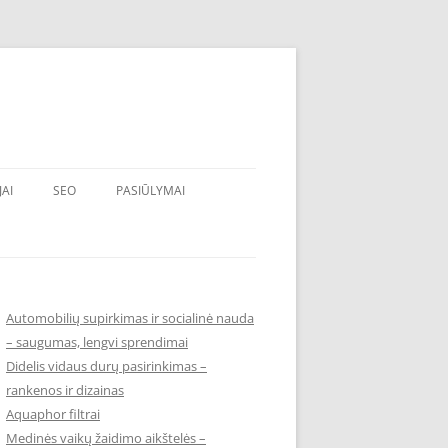
JAI
SEO
PASIŪLYMAI
Automobilių supirkimas ir socialinė nauda
– saugumas, lengvi sprendimai
Didelis vidaus durų pasirinkimas –
rankenos ir dizainas
Aquaphor filtrai
Medinės vaikų žaidimo aikštelės –