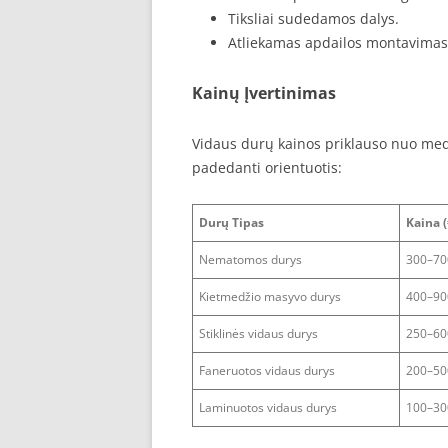
Tiksliai sudedamos dalys.
Atliekamas apdailos montavimas
Kainų Įvertinimas
Vidaus durų kainos priklauso nuo medž
padedanti orientuotis:
Durų Tipas
Kaina (
Nematomos durys
300–70
Kietmedžio masyvo durys
400–90
Stiklinės vidaus durys
250–60
Faneruotos vidaus durys
200–50
Laminuotos vidaus durys
100–30