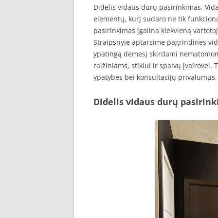
Didelis vidaus durų pasirinkimas. Vid
elementų, kurį sudaro ne tik funkciona
pasirinkimas įgalina kiekvieną vartotoj
Straipsnyje aptarsime pagrindines vi
ypatingą dėmesį skirdami nematomom
raižiniams, stiklui ir spalvų įvairove
ypatybes bei konsultacijų privalumus,
Didelis vidaus durų pasirin