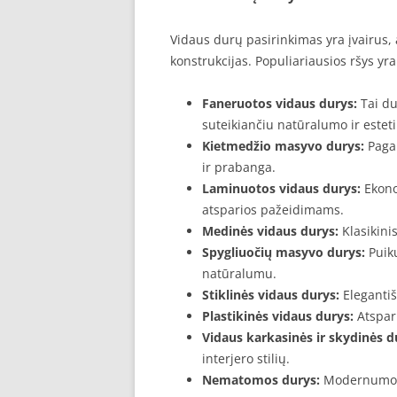
Vidaus durų pasirinkimas yra įvairus, 
konstrukcijas. Populiariausios ršys yra
Faneruotos vidaus durys:
Tai du
suteikiančiu natūralumo ir esteti
Kietmedžio masyvo durys:
Pagam
ir prabanga.
Laminuotos vidaus durys:
Ekono
atsparios pažeidimams.
Medinės vidaus durys:
Klasikinis
Spygliuočių masyvo durys:
Puiku
natūralumu.
Stiklinės vidaus durys:
Elegantiš
Plastikinės vidaus durys:
Atspar
Vidaus karkasinės ir skydinės d
interjero stilių.
Nematomos durys:
Modernumo ir