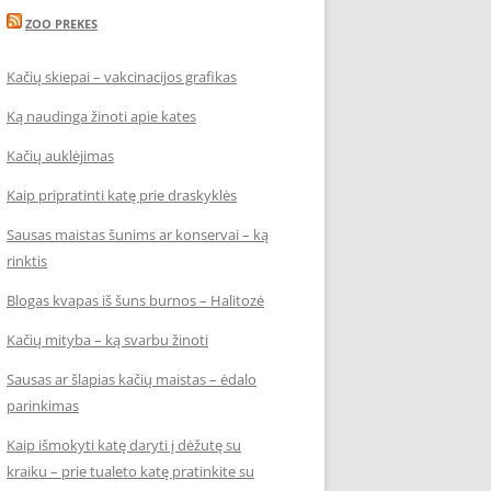
ZOO PREKES
Kačių skiepai – vakcinacijos grafikas
Ką naudinga žinoti apie kates
Kačių auklėjimas
Kaip pripratinti katę prie draskyklės
Sausas maistas šunims ar konservai – ką
rinktis
Blogas kvapas iš šuns burnos – Halitozė
Kačių mityba – ką svarbu žinoti
Sausas ar šlapias kačių maistas – ėdalo
parinkimas
Kaip išmokyti katę daryti į dėžutę su
kraiku – prie tualeto katę pratinkite su