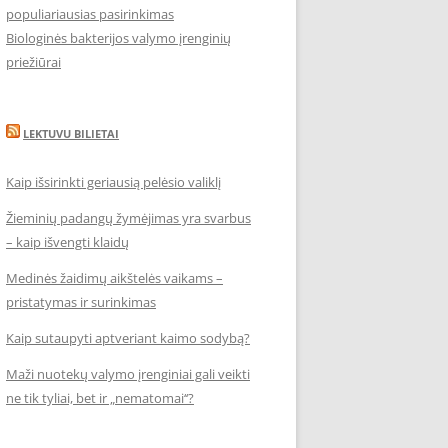
populiariausias pasirinkimas
Biologinės bakterijos valymo įrenginių
priežiūrai
LEKTUVU BILIETAI
Kaip išsirinkti geriausią pelėsio valiklį
Žieminių padangų žymėjimas yra svarbus
– kaip išvengti klaidų
Medinės žaidimų aikštelės vaikams –
pristatymas ir surinkimas
Kaip sutaupyti aptveriant kaimo sodybą?
Maži nuotekų valymo įrenginiai gali veikti
ne tik tyliai, bet ir „nematomai‘‘?