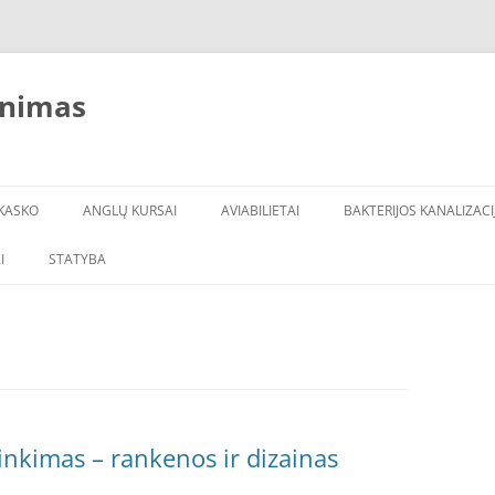
inimas
KASKO
ANGLŲ KURSAI
AVIABILIETAI
BAKTERIJOS KANALIZACI
I
STATYBA
inkimas – rankenos ir dizainas