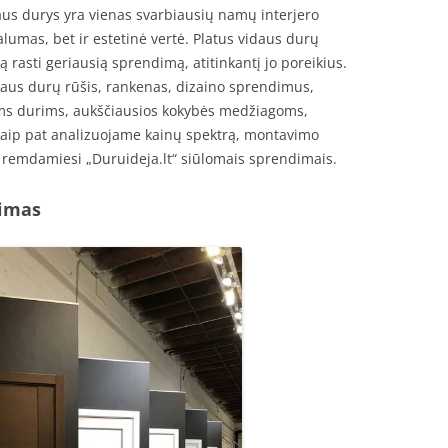
aus durys yra vienas svarbiausių namų interjero
lumas, bet ir estetinė vertė. Platus vidaus durų
ą rasti geriausią sprendimą, atitinkantį jo poreikius.
daus durų rūšis, rankenas, dizaino sprendimus,
s durims, aukščiausios kokybės medžiagoms,
i. Taip pat analizuojame kainų spektrą, montavimo
 remdamiesi „Duruideja.lt“ siūlomais sprendimais.
kimas