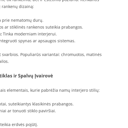
į rankenų dizainą:
a prie nematomų durų.
os ar stiklinės rankenos suteikia prabangos.
:
Tinka moderniam interjerui.
ntegruoti spynas ar apsaugos sistemas.
 svarbios. Populiarūs variantai: chromuotos, matinės
ilos.
iklas ir Spalvų Įvairovė
iais elementais, kurie pabrėžia namų interjero stilių:
ai, suteikiantys klasikinės prabangos.
ai ar tonuoti stiklo paviršiai.
teikia erdvės pojūtį.