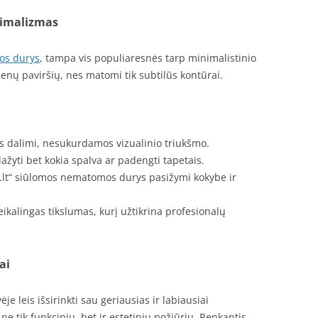
imalizmas
s durys
, tampa vis populiaresnės tarp minimalistinio
ienų paviršių, nes matomi tik subtilūs kontūrai.
 dalimi, nesukurdamos vizualinio triukšmo.
žyti bet kokia spalva ar padengti tapetais.
lt“ siūlomos nematomos durys pasižymi kokybe ir
ikalingas tikslumas, kurį užtikrina profesionalų
ai
e leis išsirinkti sau geriausias ir labiausiai
e tik funkciniu, bet ir estetiniu požiūriu. Renkantis