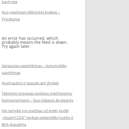
kantrybe
Kuo ypatingas Silikoninis kraikas –
Privalumai
An error has occurred, which
probably means the feed is down.
Try again later.
Geriausias pasirinkimas – Automobilių
supirkimas
Nuotraukos ir spauda ant drobės
Tekinimo procesas sunkiųjų mechanizmų
komponentams – Nuo žaliavos iki giganto
Kai ramybė yra svarbiau už greitį, kodėl
„Vezam123.lt“ renkasi pedantišką tvarką ir
BCA draudimą