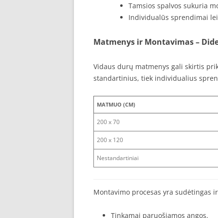
Tamsios spalvos sukuria m
Individualūs sprendimai leid
Matmenys ir Montavimas – Didel
Vidaus durų matmenys gali skirtis prik
standartinius, tiek individualius spre
MATMUO (CM)
200 x 70
200 x 120
Nestandartiniai
Montavimo procesas yra sudėtingas ir
Tinkamai paruošiamos angos.