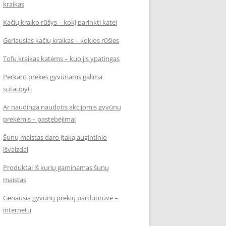
kraikas
Kačių kraiko rūšys – kokį parinkti katei
Geriausias kačių kraikas – kokios rūšies
Tofu kraikas katėms – kuo jis ypatingas
Perkant prekes gyvūnams galima
sutaupyti
Ar naudinga naudotis akcijomis gyvūnų
prekėmis – pastebėjimai
Šunų maistas daro įtaką augintinio
išvaizdai
Produktai iš kurių gaminamas šunų
maistas
Geriausia gyvūnų prekių parduotuvė –
internetu