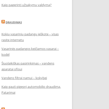
Kaip pagerinti užsakymų valdymą?
DRAUDIMAS
Kokių vasarinių padangų ieškote – visas
rasite internetu
Vasarinės padangos keičiamos vasarai –
kodėl
Šiuolaikiškas pasirinkimas – vandens
aparatai ofisui
Vandens filtrai namui – kokybei
Kaip gauti pigesnį automobilio draudimą.
Patarimai