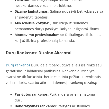
nesukurdamos vizualinio triukšmo.
Dizaino lankstumas:
Galima nudažyti bet kokia spalva
ar padengti tapetais.
Aukščiausia kokybė:
„Duruideja.lt“ siūlomos
nematomos durys pasižymi kokybe ir ilgaamžiškumu.
Montavimo profesionalumas:
Reikalingas tikslumas,
kurį užtikrina profesionalų komanda.
Durų Rankenos: Dizaino Akcentai
Durų rankenos
Duruideja.lt parduotuvėje leis išsirinkti sau
geriausias ir labiausiai patikusias. Rankena duryse yra
svarbi ne tik funkciniu, bet ir estetiniu požiūriu. Renkantis
vidaus duris, svarbu atkreipti dėmesį į rankenų dizainą:
Paslėptos rankenos:
Puikiai dera prie nematomų
durų.
Dekoratyvinės rankenos:
Raižytos ar stiklinės