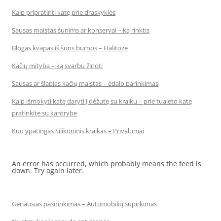
Kaip pripratinti katę prie draskyklės
Sausas maistas šunims ar konservai – ką rinktis
Blogas kvapas iš šuns burnos – Halitozė
Kačių mityba – ką svarbu žinoti
Sausas ar šlapias kačių maistas – ėdalo parinkimas
Kaip išmokyti katę daryti į dėžutę su kraiku – prie tualeto katę
pratinkite su kantrybe
Kuo ypatingas Silikoninis kraikas – Privalumai
An error has occurred, which probably means the feed is
down. Try again later.
Geriausias pasirinkimas – Automobilių supirkimas