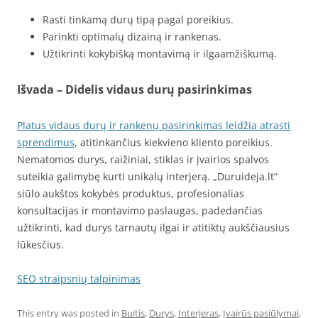
Rasti tinkamą durų tipą pagal poreikius.
Parinkti optimalų dizainą ir rankenas.
Užtikrinti kokybišką montavimą ir ilgaamžiškumą.
Išvada – Didelis vidaus durų pasirinkimas
Platus vidaus durų ir rankenų pasirinkimas leidžia atrasti
sprendimus
, atitinkančius kiekvieno kliento poreikius.
Nematomos durys, raižiniai, stiklas ir įvairios spalvos
suteikia galimybę kurti unikalų interjerą. „Duruideja.lt“
siūlo aukštos kokybės produktus, profesionalias
konsultacijas ir montavimo paslaugas, padedančias
užtikrinti, kad durys tarnautų ilgai ir atitiktų aukščiausius
lūkesčius.
SEO straipsnių talpinimas
This entry was posted in
Buitis
,
Durys
,
Interjeras
,
Įvairūs pasiūlymai
,