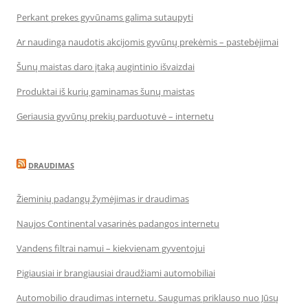
Perkant prekes gyvūnams galima sutaupyti
Ar naudinga naudotis akcijomis gyvūnų prekėmis – pastebėjimai
Šunų maistas daro įtaką augintinio išvaizdai
Produktai iš kurių gaminamas šunų maistas
Geriausia gyvūnų prekių parduotuvė – internetu
DRAUDIMAS
Žieminių padangų žymėjimas ir draudimas
Naujos Continental vasarinės padangos internetu
Vandens filtrai namui – kiekvienam gyventojui
Pigiausiai ir brangiausiai draudžiami automobiliai
Automobilio draudimas internetu. Saugumas priklauso nuo Jūsų