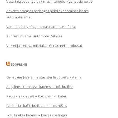
Vasarinių padangų pirkimas internetu – geriausia išeitis
Ar verta brangias padangas pirkti ekonominės klasės
automobiliams
Vandens kokybės garantas namuose – filtrai
Kur rasti nuomai automobilį Vilniuje
Vokietija Lietuva mikriukai. Geriau nei autobusu?
ZOOPREKĖS
Geriausias Josera maistas sterilizuotoms katėms
Augalinė alternatyva katėms – Tofu kraikas
Kačių kraiko rūšys – kokį parinkti katei
Geriausias kačių kraikas – kokios rūšies
Tofu kraikas katėms – kuo jis ypatingas