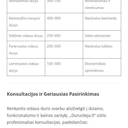
Nematomos durys
300–700
Minimalizmas ir
vientisumas
Kietmedžio masyvo
400–900
Natūralus kietmedis
durys
Stiklinės vidaus durys
250–600
Stiklo elementai
Faneruotos vidaus
200–500
Natūralus lukštas
durys
Laminuotos vidaus
100–300
Ekonomiškas
durys
sprendimas
Konsultacijos ir Geriausias Pasirinkimas
Renkantis vidaus duris svarbu atsižvelgti į dizaino,
funkcionalumo ir kainos santykį. „Duruideja.lt“ siūlo
profesionalias konsultacijas, padedančias: