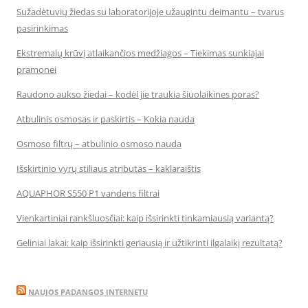
Sužadėtuvių žiedas su laboratorijoje užaugintu deimantu – tvarus
pasirinkimas
Ekstremalų krūvį atlaikančios medžiagos – Tiekimas sunkiajai
pramonei
Raudono aukso žiedai – kodėl jie traukia šiuolaikines poras?
Atbulinis osmosas ir paskirtis – Kokia nauda
Osmoso filtrų – atbulinio osmoso nauda
Išskirtinio vyrų stiliaus atributas – kaklaraištis
AQUAPHOR S550 P1 vandens filtrai
Vienkartiniai rankšluosčiai: kaip išsirinkti tinkamiausią variantą?
Geliniai lakai: kaip išsirinkti geriausią ir užtikrinti ilgalaikį rezultatą?
NAUJOS PADANGOS INTERNETU