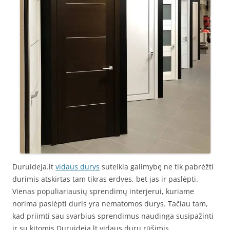
Duruideja.lt
vidaus durys
suteikia galimybę ne tik pabrėžti
durimis atskirtas tam tikras erdves, bet jas ir paslėpti.
Vienas populiariausių sprendimų interjerui, kuriame
norima paslėpti duris yra nematomos durys. Tačiau tam,
kad priimti sau svarbius sprendimus naudinga susipažinti
ir su kitomis Duruideja.lt vidaus durų rūšimis.