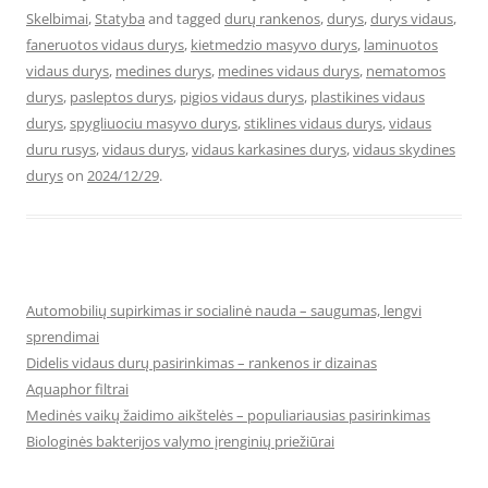
Skelbimai
,
Statyba
and tagged
durų rankenos
,
durys
,
durys vidaus
,
faneruotos vidaus durys
,
kietmedzio masyvo durys
,
laminuotos
vidaus durys
,
medines durys
,
medines vidaus durys
,
nematomos
durys
,
pasleptos durys
,
pigios vidaus durys
,
plastikines vidaus
durys
,
spygliuociu masyvo durys
,
stiklines vidaus durys
,
vidaus
duru rusys
,
vidaus durys
,
vidaus karkasines durys
,
vidaus skydines
durys
on
2024/12/29
.
Automobilių supirkimas ir socialinė nauda – saugumas, lengvi
sprendimai
Didelis vidaus durų pasirinkimas – rankenos ir dizainas
Aquaphor filtrai
Medinės vaikų žaidimo aikštelės – populiariausias pasirinkimas
Biologinės bakterijos valymo įrenginių priežiūrai