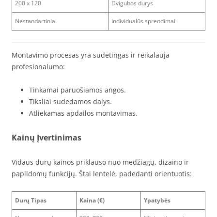
200 x 120
Dvigubos durys
Nestandartiniai
Individualūs sprendimai
Montavimo procesas yra sudėtingas ir reikalauja
profesionalumo:
Tinkamai paruošiamos angos.
Tiksliai sudedamos dalys.
Atliekamas apdailos montavimas.
Kainų Įvertinimas
Vidaus durų kainos priklauso nuo medžiagų, dizaino ir
papildomų funkcijų. Štai lentelė, padedanti orientuotis:
Durų Tipas
Kaina (€)
Ypatybės