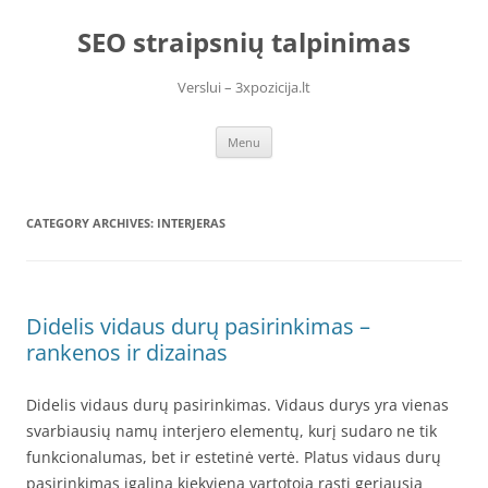
Skip
to
SEO straipsnių talpinimas
content
Verslui – 3xpozicija.lt
Menu
CATEGORY ARCHIVES:
INTERJERAS
Didelis vidaus durų pasirinkimas –
rankenos ir dizainas
Didelis vidaus durų pasirinkimas. Vidaus durys yra vienas
svarbiausių namų interjero elementų, kurį sudaro ne tik
funkcionalumas, bet ir estetinė vertė. Platus vidaus durų
pasirinkimas įgalina kiekvieną vartotoją rasti geriausią