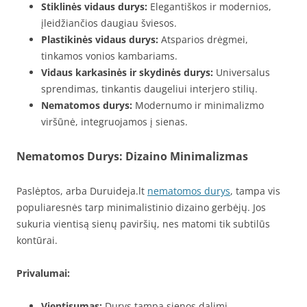
Stiklinės vidaus durys:
Elegantiškos ir modernios,
įleidžiančios daugiau šviesos.
Plastikinės vidaus durys:
Atsparios drėgmei,
tinkamos vonios kambariams.
Vidaus karkasinės ir skydinės durys:
Universalus
sprendimas, tinkantis daugeliui interjero stilių.
Nematomos durys:
Modernumo ir minimalizmo
viršūnė, integruojamos į sienas.
Nematomos Durys: Dizaino Minimalizmas
Paslėptos, arba Duruideja.lt
nematomos durys
, tampa vis
populiaresnės tarp minimalistinio dizaino gerbėjų. Jos
sukuria vientisą sienų paviršių, nes matomi tik subtilūs
kontūrai.
Privalumai:
Vientisumas:
Durys tampa sienos dalimi,