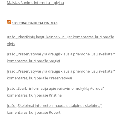
Maistas šunims internetu – pigiau
SEO STRAIPSNIU TALPINIMAS
Įrašo „Plastikinių langų kainos Vilniuje“ komentaras, kurį parašė
Algis
Įrašo „Prezervatyvai yra draugiškiausia priemonė Jūsų sveikatai“
komentaras, kurį parašė Sargiai
Įrašo „Prezervatyvai yra draugiškiausia priemonė Jūsų sveikatai“
komentaras, kurį parašė Prezervatyvai
Įrašo „Svarbi informacija apie vairavimo mokyklą Auruda“
komentaras, kurį parašė Kristina
Įrašo „Skelbimai internete ir nauda patalpinus skelbimą“
komentaras, kurį parašė Robert