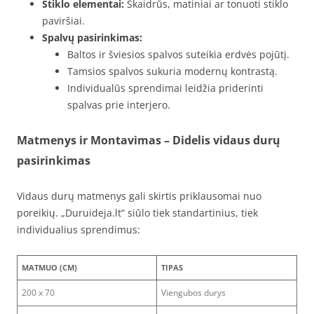
Stiklo elementai:
Skaidrūs, matiniai ar tonuoti stiklo
paviršiai.
Spalvų pasirinkimas:
Baltos ir šviesios spalvos suteikia erdvės pojūtį.
Tamsios spalvos sukuria modernų kontrastą.
Individualūs sprendimai leidžia priderinti
spalvas prie interjero.
Matmenys ir Montavimas – Didelis vidaus durų
pasirinkimas
Vidaus durų matmenys gali skirtis priklausomai nuo
poreikių. „Duruideja.lt“ siūlo tiek standartinius, tiek
individualius sprendimus:
MATMUO (CM)
TIPAS
200 x 70
Viengubos durys