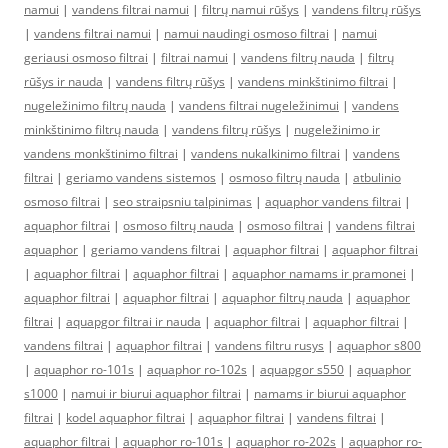
namui
|
vandens filtrai namui
|
filtrų namui rūšys
|
vandens filtrų rūšys
|
vandens filtrai namui
|
namui naudingi osmoso filtrai
|
namui
geriausi osmoso filtrai
|
filtrai namui
|
vandens filtrų nauda
|
filtrų
rūšys ir nauda
|
vandens filtrų rūšys
|
vandens minkštinimo filtrai
|
nugeležinimo filtrų nauda
|
vandens filtrai nugeležinimui
|
vandens
minkštinimo filtrų nauda
|
vandens filtrų rūšys
|
nugeležinimo ir
vandens monkštinimo filtrai
|
vandens nukalkinimo filtrai
|
vandens
filtrai
|
geriamo vandens sistemos
|
osmoso filtrų nauda
|
atbulinio
osmoso filtrai
|
seo straipsniu talpinimas
|
aquaphor vandens filtrai
|
aquaphor filtrai
|
osmoso filtrų nauda
|
osmoso filtrai
|
vandens filtrai
aquaphor
|
geriamo vandens filtrai
|
aquaphor filtrai
|
aquaphor filtrai
|
aquaphor filtrai
|
aquaphor filtrai
|
aquaphor namams ir pramonei
|
aquaphor filtrai
|
aquaphor filtrai
|
aquaphor filtrų nauda
|
aquaphor
filtrai
|
aquapgor filtrai ir nauda
|
aquaphor filtrai
|
aquaphor filtrai
|
vandens filtrai
|
aquaphor filtrai
|
vandens filtru rusys
|
aquaphor s800
|
aquaphor ro-101s
|
aquaphor ro-102s
|
aquapgor s550
|
aquaphor
s1000
|
namui ir biurui aquaphor filtrai
|
namams ir biurui aquaphor
filtrai
|
kodel aquaphor filtrai
|
aquaphor filtrai
|
vandens filtrai
|
aquaphor filtrai
|
aquaphor ro-101s
|
aquaphor ro-202s
|
aquaphor ro-