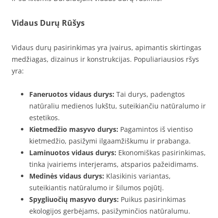
Vidaus Durų Rūšys
Vidaus durų pasirinkimas yra įvairus, apimantis skirtingas
medžiagas, dizainus ir konstrukcijas. Populiariausios ršys
yra:
Faneruotos vidaus durys:
Tai durys, padengtos
natūraliu medienos lukštu, suteikiančiu natūralumo ir
estetikos.
Kietmedžio masyvo durys:
Pagamintos iš vientiso
kietmedžio, pasižymi ilgaamžiškumu ir prabanga.
Laminuotos vidaus durys:
Ekonomiškas pasirinkimas,
tinka įvairiems interjerams, atsparios pažeidimams.
Medinės vidaus durys:
Klasikinis variantas,
suteikiantis natūralumo ir šilumos pojūtį.
Spygliuočių masyvo durys:
Puikus pasirinkimas
ekologijos gerbėjams, pasižyminčios natūralumu.