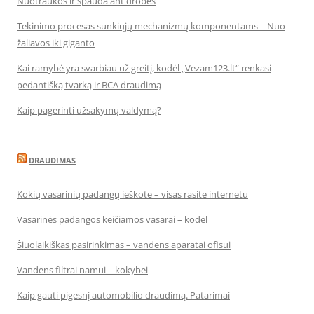
Nuotraukos ir spauda ant drobės
Tekinimo procesas sunkiųjų mechanizmų komponentams – Nuo
žaliavos iki giganto
Kai ramybė yra svarbiau už greitį, kodėl „Vezam123.lt“ renkasi
pedantišką tvarką ir BCA draudimą
Kaip pagerinti užsakymų valdymą?
DRAUDIMAS
Kokių vasarinių padangų ieškote – visas rasite internetu
Vasarinės padangos keičiamos vasarai – kodėl
Šiuolaikiškas pasirinkimas – vandens aparatai ofisui
Vandens filtrai namui – kokybei
Kaip gauti pigesnį automobilio draudimą. Patarimai