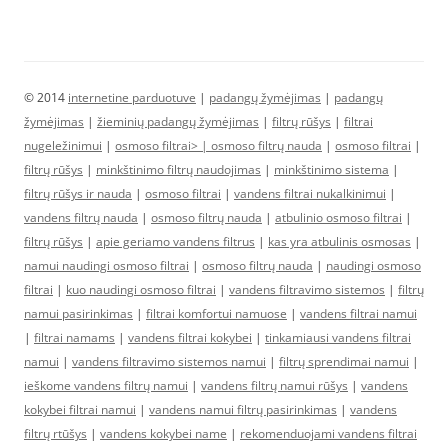
© 2014
internetine parduotuve
|
padangų žymėjimas
|
padangų
žymėjimas
|
žieminių padangų žymėjimas
|
filtrų rūšys
|
filtrai
nugeležinimui
|
osmoso filtrai> |
osmoso filtrų nauda
|
osmoso filtrai
|
filtrų rūšys
|
minkštinimo filtrų naudojimas
|
minkštinimo sistema
|
filtrų rūšys ir nauda
|
osmoso filtrai
|
vandens filtrai nukalkinimui
|
vandens filtrų nauda
|
osmoso filtrų nauda
|
atbulinio osmoso filtrai
|
filtrų rūšys
|
apie geriamo vandens filtrus
|
kas yra atbulinis osmosas
|
namui naudingi osmoso filtrai
|
osmoso filtrų nauda
|
naudingi osmoso
filtrai
|
kuo naudingi osmoso filtrai
|
vandens filtravimo sistemos
|
filtrų
namui pasirinkimas
|
filtrai komfortui namuose
|
vandens filtrai namui
|
filtrai namams
|
vandens filtrai kokybei
|
tinkamiausi vandens filtrai
namui
|
vandens filtravimo sistemos namui
|
filtrų sprendimai namui
|
ieškome vandens filtrų namui
|
vandens filtrų namui rūšys
|
vandens
kokybei filtrai namui
|
vandens namui filtrų pasirinkimas
|
vandens
filtrų rtūšys
|
vandens kokybei name
|
rekomenduojami vandens filtrai