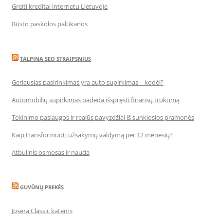
Greiti kreditai internetu Lietuvoje
Būsto paskolos palūkanos
TALPINA SEO STRAIPSNIUS
Geriausias pasirinkimas yra auto supirkimas – kodėl?
Automobilių supirkimas padeda išspręsti finansų trūkumą
Tekinimo paslaugos ir realūs pavyzdžiai iš sunkiosios pramonės
Kaip transformuoti užsakymų valdymą per 12 mėnesių?
Atbulinis osmosas ir nauda
GUVŪNŲ PREKĖS
Josera Classic katėms