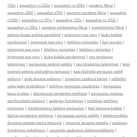
102s
|
aquaphor ro-202s
|
aquaphor ro-206s
|
vandens filtrai
|
aquaphor s800
|
aquaphor s550
|
geriamo vandens filtrai
|
aquaphor
s1000
|
aquaphor ro 101s
|
aquaphor 102s
|
aquaphor ro 202s
|
aquaphor ro 206s
|
vandens minkstinimo filtrai
|
nugeležinimo filtrai
|
pelesio kvapa galima panaikinti
|
priemone nuo voru
|
lauko kubilai
pardavimui
|
priemonė nuo vorų
|
telefonų remontas
|
kas yra seo
|
priemone nuo voru
|
telefonų remontas
|
telefonų remontas
|
priemonė nuo vorų
|
lauko kubilai pardavimui
|
seo straipsniu
talpinimas
|
geriausias pelėsio valiklis
|
seo straipsniu talpinimas
|
kaip
isvengti pelesio atsiradimo namuose
|
kaip išsirinkti geriausią valiklį
pelėsiui
|
puiki dovana vaikams
|
smagiam žaidimui kieme
|
aikštelės
vaikų laiko praleidimui
|
telefonų remontas naudingas
|
geriausias
kaciu kraikas
|
dazniausiai gendantys telefonai
|
geriausias maistas
sterilizuotoms katėms
|
padangų žymėjimas
|
mobiliųjų telefonų
remontas
|
sterilizuotoms katėms geriausias
|
kiek kainuoja kubilai
|
dažnai gendantys telefonai
|
geriausias vonios valiklis
|
elektromobiliu
ikrovimo stoteliu pletra lietuvoje
|
lietuvoje daugeja stoteliu
|
padangų
žymėjimas reikalingas
|
vasarinės padangos elektromobiliams
|