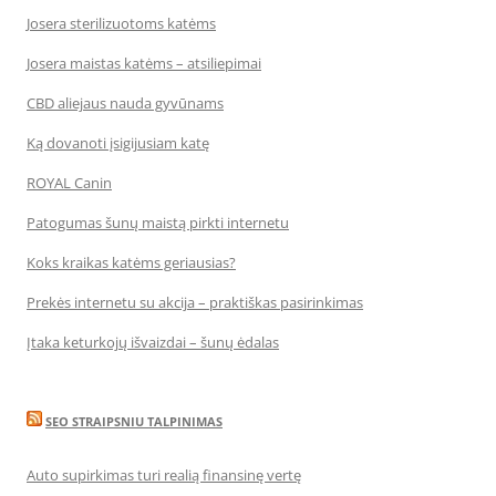
Josera sterilizuotoms katėms
Josera maistas katėms – atsiliepimai
CBD aliejaus nauda gyvūnams
Ką dovanoti įsigijusiam katę
ROYAL Canin
Patogumas šunų maistą pirkti internetu
Koks kraikas katėms geriausias?
Prekės internetu su akcija – praktiškas pasirinkimas
Įtaka keturkojų išvaizdai – šunų ėdalas
SEO STRAIPSNIU TALPINIMAS
Auto supirkimas turi realią finansinę vertę