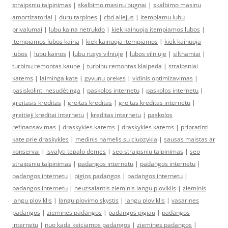
straipsniu talpinimas
|
skalbimo masinu bugnai
|
skalbimo masinu
amortizatoriai
|
duru tarpines
|
cbd aliejus
|
itempiamu lubu
privalumai
|
lubu kaina netrukdo
|
kiek kainuoja itempiamos lubos
|
itempiamos lubos kaina
|
kiek kainuoja itempiamos
|
kiek kainuoja
lubos
|
lubu kainos
|
lubu rusys vilniuje
|
lubos vilniuje
|
siltnamiai
|
turbinu remontas kaune
|
turbinu remontas klaipeda
|
straipsniai
katems
|
laiminga kate
|
gyvunu prekes
|
vidinis optimizavimas
|
pasiskolinti nesudėtinga
|
paskolos internetu
|
paskolos internetu
|
greitasis kreditas
|
greitas kreditas
|
greitas kreditas internetu
|
greitieji kreditai internetu
|
kreditas internetu
|
paskolos
refinansavimas
|
draskykles katems
|
draskykles katems
|
pripratinti
kate prie draskykles
|
medinis namelis su ciuozykla
|
sausas maistas ar
konservai
|
isvalyti tepalo demes
|
seo straipsniu talpinimas
|
seo
straipsniu talpinimas
|
padangos internetu
|
padangos internetu
|
padangos internetu
|
pigios padangos
|
padangos internetu
|
padangos internetu
|
neuzsalantis zieminis langu ploviklis
|
zieminis
langu ploviklis
|
langu plovimo skystis
|
langu ploviklis
|
vasarines
padangos
|
ziemines padangos
|
padangos pigiau
|
padangos
internetu
|
nuo kada keiciamos padangos
|
ziemines padangos
|