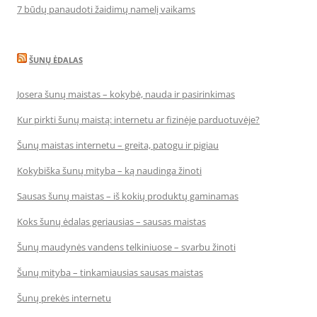
7 būdų panaudoti žaidimų namelį vaikams
ŠUNŲ ĖDALAS
Josera šunų maistas – kokybė, nauda ir pasirinkimas
Kur pirkti šunų maistą: internetu ar fizinėje parduotuvėje?
Šunų maistas internetu – greita, patogu ir pigiau
Kokybiška šunų mityba – ką naudinga žinoti
Sausas šunų maistas – iš kokių produktų gaminamas
Koks šunų ėdalas geriausias – sausas maistas
Šunų maudynės vandens telkiniuose – svarbu žinoti
Šunų mityba – tinkamiausias sausas maistas
Šunų prekės internetu