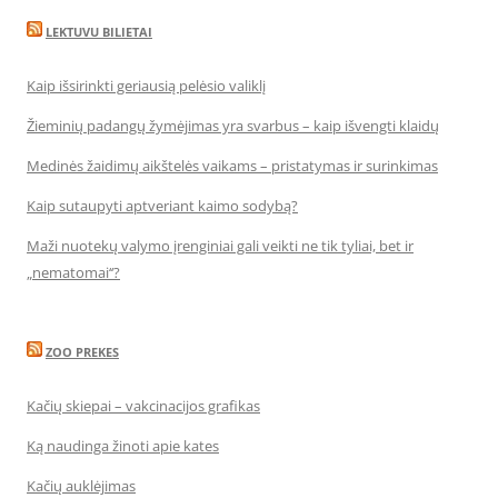
LEKTUVU BILIETAI
Kaip išsirinkti geriausią pelėsio valiklį
Žieminių padangų žymėjimas yra svarbus – kaip išvengti klaidų
Medinės žaidimų aikštelės vaikams – pristatymas ir surinkimas
Kaip sutaupyti aptveriant kaimo sodybą?
Maži nuotekų valymo įrenginiai gali veikti ne tik tyliai, bet ir
„nematomai‘‘?
ZOO PREKES
Kačių skiepai – vakcinacijos grafikas
Ką naudinga žinoti apie kates
Kačių auklėjimas