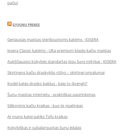
pačių!
GYVUNU PREKES
Geriausias maistas sterilizuotoms katėms - JOSERA
Josera Classic katėms - Ulta premium klasės kačių maistas
Aukščiausios kokybės standartas Jūsų šuns mitybai - JOSERA
Skirtingos kačių draskyklių rūšys – skirtingi privalumai
Kodėl katės drasko baldus - kaip to išvengti?
Šunų maistas internetu - praktiškas pasirinkimas
Silikoninis kačių kraikas - kuo jis ypatingas
Ar mano katei patiks Tofu kraikas
Kokybiškas ir subalansuotas šunų ėdalas