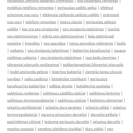
naudingas žieminių padangų žymėjimas
|
kuo naudingas remontas
|
mobiliųjų telefonų remontas
|
geriausias valiklis peliui
|
efektyvi
priemone nuo voru
|
efektyviai veikiantis pelėsio valiklis
|
priemonė
nuo vorų
|
telefonų remontas
|
josera classic
|
geriausias pelesio
valiklis
|
kas yra seo straipsniai
|
seo straipsniu talpinimas
|
isorinis
seo optimizavimas
|
vidinis seo optimizavimas
|
kaip optimizuoti
svetaine
|
kriaukles
|
seo apzvalga
|
namu apyvokos reikmenys
|
buitis
|
vaikams
|
seo straipsniu talpinimas
|
bakterijos kanalizacijai
|
saugus
zaidimas vaikams
|
seo straipsniu talpinimas
|
nuo kada ziemines
|
siltnamiai stipruolis atsiliepimai
|
polikarbonatiniai šiltnamiai stipruolis
|
kodel atsiranda pelesis
|
listerijos bakterija
|
zieminio langu skyscio
savybes
|
vaiku zaidimui
|
bioloģiskie risinājumi
|
geriausios
kanalizacijos bakterijos
|
adblue skystis
|
buhalterine apskaita
|
saldytuvu rankenos
|
saldytuvu saldikliu stalciai
|
saldytuvu lentynos
|
saldytuvu termoreguliatoriai
|
saldytuvu stalciai
|
kaitinimo elementai
|
orkaiciu ventiliatoriai
|
orkaiciu duru tarpines
|
orkaiciu stiklai
|
orkaiciu
termoreguliatoriai
|
parama privaciam darzeliui
|
darzeliai gelbeja
|
pasirinkimas vilniuje
|
ieskome geriausio darzelio
|
privatus darzelis
|
masinu voztuvai
|
vandens isleidimo siurbliai
|
duru stiklai
|
seo