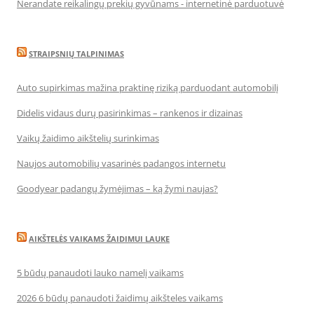
Nerandate reikalingų prekių gyvūnams - internetinė parduotuvė
STRAIPSNIŲ TALPINIMAS
Auto supirkimas mažina praktinę riziką parduodant automobilį
Didelis vidaus durų pasirinkimas – rankenos ir dizainas
Vaikų žaidimo aikštelių surinkimas
Naujos automobilių vasarinės padangos internetu
Goodyear padangų žymėjimas – ką žymi naujas?
AIKŠTELĖS VAIKAMS ŽAIDIMUI LAUKE
5 būdų panaudoti lauko namelį vaikams
2026 6 būdų panaudoti žaidimų aikšteles vaikams