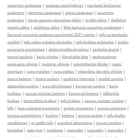
vasarines padangos
|
padangu pasirinkimas
|
nuo kada keiciamos
padangos
|
ziemines padangos
|
pigios padangos
|
vasarines
padangos
|
kavos aparatu atsargines dalys
|
viryklių dalys
|
skalbimo
masinu dalys
|
saldytuvu dalys
|
Kiek kainuoja vasarines padangos
|
Geriausi vasariniu padangu gamintojai 2021 metais
|
tofu su bambuko
anglimi
|
tofu zalios arbatos ekstraktu
|
tofu kraikas originalus
|
prekiu
gyvunams grazinimas
|
elektromobiliu krovimui
|
paskolos bustui
|
mazoji paskola
|
kaciu mityba
|
išmokykite katę
|
perkraustymo
paslaugos vilniuje
|
meistras vilniuje
|
odontologijos klinika
|
super
premium
|
sunu maistas
|
sunu edalas
|
valandinis darzelis vilniuje
|
josera katems
|
josera sunims
|
paskolos internetu
|
guoliai sunims
|
dubeneliai sunims
|
sunu dziovintuvai
|
konservai sunims
|
kaciu
tualetas
|
sausas maistas katems
|
konservai katems
|
silikoninis
kraikas
|
bentonitinis kraikas
|
tofu kraikas
|
sausas maistas sunims
|
info
|
kaip sutaupyti gyvunams
|
prekes gyvunams
|
gyvunu prieziura
|
gyvunu augintojams
|
šunims
|
katėms
|
gyvunu prekes
|
tofu kraiko
naudojimas
|
ar patiks tofu
|
augalinė alternatyva
|
gyvunu prekes
|
kontaktai
|
apie mus
|
naujienos
|
nuorodos
|
nuorodos
|
nuorodos
|