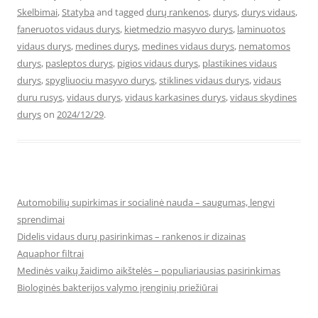
Skelbimai
,
Statyba
and tagged
durų rankenos
,
durys
,
durys vidaus
,
faneruotos vidaus durys
,
kietmedzio masyvo durys
,
laminuotos
vidaus durys
,
medines durys
,
medines vidaus durys
,
nematomos
durys
,
pasleptos durys
,
pigios vidaus durys
,
plastikines vidaus
durys
,
spygliuociu masyvo durys
,
stiklines vidaus durys
,
vidaus
duru rusys
,
vidaus durys
,
vidaus karkasines durys
,
vidaus skydines
durys
on
2024/12/29
.
Automobilių supirkimas ir socialinė nauda – saugumas, lengvi
sprendimai
Didelis vidaus durų pasirinkimas – rankenos ir dizainas
Aquaphor filtrai
Medinės vaikų žaidimo aikštelės – populiariausias pasirinkimas
Biologinės bakterijos valymo įrenginių priežiūrai