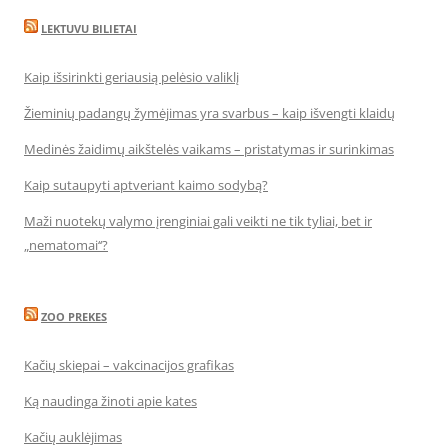
LEKTUVU BILIETAI
Kaip išsirinkti geriausią pelėsio valiklį
Žieminių padangų žymėjimas yra svarbus – kaip išvengti klaidų
Medinės žaidimų aikštelės vaikams – pristatymas ir surinkimas
Kaip sutaupyti aptveriant kaimo sodybą?
Maži nuotekų valymo įrenginiai gali veikti ne tik tyliai, bet ir
„nematomai‘‘?
ZOO PREKES
Kačių skiepai – vakcinacijos grafikas
Ką naudinga žinoti apie kates
Kačių auklėjimas