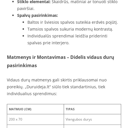
Stiklo elementai:
Skaidrūs, matiniai ar tonuoti stiklo
paviršiai.
Spalvų pasirinkimas:
Baltos ir šviesios spalvos suteikia erdvės pojūtį.
Tamsios spalvos sukuria modernų kontrastą.
Individualūs sprendimai leidžia priderinti
spalvas prie interjero.
Matmenys ir Montavimas – Didelis vidaus durų
pasirinkimas
Vidaus durų matmenys gali skirtis priklausomai nuo
poreikių. „Duruideja.lt“ siūlo tiek standartinius, tiek
individualius sprendimus:
MATMUO (CM)
TIPAS
200 x 70
Viengubos durys