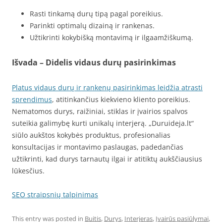
Rasti tinkamą durų tipą pagal poreikius.
Parinkti optimalų dizainą ir rankenas.
Užtikrinti kokybišką montavimą ir ilgaamžiškumą.
Išvada – Didelis vidaus durų pasirinkimas
Platus vidaus durų ir rankenų pasirinkimas leidžia atrasti
sprendimus
, atitinkančius kiekvieno kliento poreikius.
Nematomos durys, raižiniai, stiklas ir įvairios spalvos
suteikia galimybę kurti unikalų interjerą. „Duruideja.lt“
siūlo aukštos kokybės produktus, profesionalias
konsultacijas ir montavimo paslaugas, padedančias
užtikrinti, kad durys tarnautų ilgai ir atitiktų aukščiausius
lūkesčius.
SEO straipsnių talpinimas
This entry was posted in
Buitis
,
Durys
,
Interjeras
,
Įvairūs pasiūlymai
,