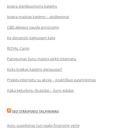
Josera sterilizuotoms katėms
Josera maistas katėms – atsiliepimai
CBD aliejaus nauda gyvūnams
Ką dovanoti įsigijusiam katę
ROYAL Canin
Patogumas šunų maistą pirkti internetu
Koks kraikas katėms geriausias?
Prekės internetu su akcija – praktiškas pasirinkimas
Įtaka keturkojų išvaizdai – šunų ėdalas
SEO STRAIPSNIU TALPINIMAS
Auto supirkimas turi realią finansinę vertę