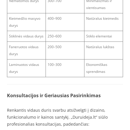
Nematomos durys
300–700
Minimalizmas ir
vientisumas
Kietmedžio masyvo
400–900
Natūralus kietmedis
durys
Stiklinės vidaus durys
250–600
Stiklo elementai
Faneruotos vidaus
200–500
Natūralus lukštas
durys
Laminuotos vidaus
100–300
Ekonomiškas
durys
sprendimas
Konsultacijos ir Geriausias Pasirinkimas
Renkantis vidaus duris svarbu atsižvelgti į dizaino,
funkcionalumo ir kainos santykį. „Duruideja.lt“ siūlo
profesionalias konsultacijas, padedančias: