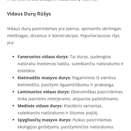
Vidaus Durų Rūšys
Vidaus durų pasirinkimas yra įvairus, apimantis skirtingas
medžiagas, dizainus ir konstrukcijas. Populiariausios ršys
yra:
Faneruotos vidaus durys:
Tai durys, padengtos
natūraliu medienos lukštu, suteikiančiu natūralumo ir
estetikos.
Kietmedžio masyvo durys:
Pagamintos iš vientiso
kietmedžio, pasižymi ilgaamžiškumu ir prabanga.
Laminuotos vidaus durys:
Ekonomiškas pasirinkimas,
tinka įvairiems interjerams, atsparios pažeidimams.
Medinės vidaus durys:
Klasikinis variantas,
suteikiantis natūralumo ir šilumos pojūtį.
Spygliuočių masyvo durys:
Puikus pasirinkimas
ekologijos gerbėjams, pasižyminčios natūralumu.