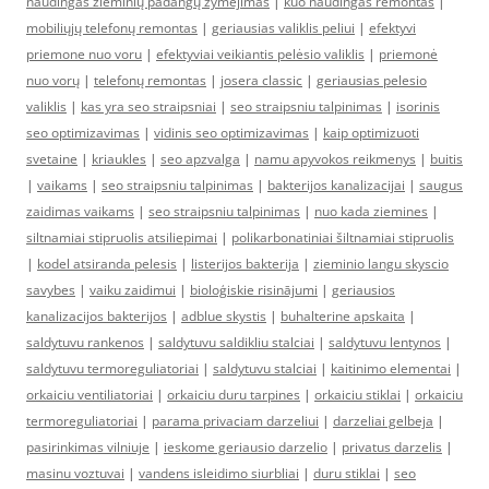
naudingas žieminių padangų žymėjimas
|
kuo naudingas remontas
|
mobiliųjų telefonų remontas
|
geriausias valiklis peliui
|
efektyvi
priemone nuo voru
|
efektyviai veikiantis pelėsio valiklis
|
priemonė
nuo vorų
|
telefonų remontas
|
josera classic
|
geriausias pelesio
valiklis
|
kas yra seo straipsniai
|
seo straipsniu talpinimas
|
isorinis
seo optimizavimas
|
vidinis seo optimizavimas
|
kaip optimizuoti
svetaine
|
kriaukles
|
seo apzvalga
|
namu apyvokos reikmenys
|
buitis
|
vaikams
|
seo straipsniu talpinimas
|
bakterijos kanalizacijai
|
saugus
zaidimas vaikams
|
seo straipsniu talpinimas
|
nuo kada ziemines
|
siltnamiai stipruolis atsiliepimai
|
polikarbonatiniai šiltnamiai stipruolis
|
kodel atsiranda pelesis
|
listerijos bakterija
|
zieminio langu skyscio
savybes
|
vaiku zaidimui
|
bioloģiskie risinājumi
|
geriausios
kanalizacijos bakterijos
|
adblue skystis
|
buhalterine apskaita
|
saldytuvu rankenos
|
saldytuvu saldikliu stalciai
|
saldytuvu lentynos
|
saldytuvu termoreguliatoriai
|
saldytuvu stalciai
|
kaitinimo elementai
|
orkaiciu ventiliatoriai
|
orkaiciu duru tarpines
|
orkaiciu stiklai
|
orkaiciu
termoreguliatoriai
|
parama privaciam darzeliui
|
darzeliai gelbeja
|
pasirinkimas vilniuje
|
ieskome geriausio darzelio
|
privatus darzelis
|
masinu voztuvai
|
vandens isleidimo siurbliai
|
duru stiklai
|
seo