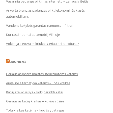
Vasarinių padangų pirkimas internetu – geriausia išeitis
Ar verta brangias padangas pirkti ekonominės klasės
automobiliams
Vandens kokybės garantas namuose – filtrai
Kur rasti nuomai automobilį Vilniuje
Vokietija Lietuva mikriukai. Geriau nei autobusu?
ZOOPREKĖS
Geriausias Josera maistas sterilizuotoms katėms
Augalinė alternatyva katėms – Tofu kraikas
Kačių kraiko rūšys – kokį parinkti katei
Geriausias kačių kraikas – kokios rūšies
Tofu kraikas katėms – kuo jis ypatingas