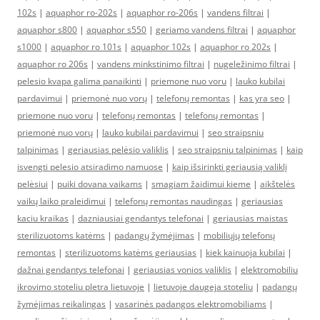
102s
|
aquaphor ro-202s
|
aquaphor ro-206s
|
vandens filtrai
|
aquaphor s800
|
aquaphor s550
|
geriamo vandens filtrai
|
aquaphor
s1000
|
aquaphor ro 101s
|
aquaphor 102s
|
aquaphor ro 202s
|
aquaphor ro 206s
|
vandens minkstinimo filtrai
|
nugeležinimo filtrai
|
pelesio kvapa galima panaikinti
|
priemone nuo voru
|
lauko kubilai
pardavimui
|
priemonė nuo vorų
|
telefonų remontas
|
kas yra seo
|
priemone nuo voru
|
telefonų remontas
|
telefonų remontas
|
priemonė nuo vorų
|
lauko kubilai pardavimui
|
seo straipsniu
talpinimas
|
geriausias pelėsio valiklis
|
seo straipsniu talpinimas
|
kaip
isvengti pelesio atsiradimo namuose
|
kaip išsirinkti geriausią valiklį
pelėsiui
|
puiki dovana vaikams
|
smagiam žaidimui kieme
|
aikštelės
vaikų laiko praleidimui
|
telefonų remontas naudingas
|
geriausias
kaciu kraikas
|
dazniausiai gendantys telefonai
|
geriausias maistas
sterilizuotoms katėms
|
padangų žymėjimas
|
mobiliųjų telefonų
remontas
|
sterilizuotoms katėms geriausias
|
kiek kainuoja kubilai
|
dažnai gendantys telefonai
|
geriausias vonios valiklis
|
elektromobiliu
ikrovimo stoteliu pletra lietuvoje
|
lietuvoje daugeja stoteliu
|
padangų
žymėjimas reikalingas
|
vasarinės padangos elektromobiliams
|