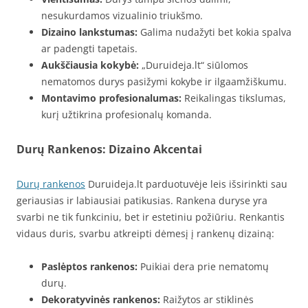
nesukurdamos vizualinio triukšmo.
Dizaino lankstumas:
Galima nudažyti bet kokia spalva
ar padengti tapetais.
Aukščiausia kokybė:
„Duruideja.lt“ siūlomos
nematomos durys pasižymi kokybe ir ilgaamžiškumu.
Montavimo profesionalumas:
Reikalingas tikslumas,
kurį užtikrina profesionalų komanda.
Durų Rankenos: Dizaino Akcentai
Durų rankenos
Duruideja.lt parduotuvėje leis išsirinkti sau
geriausias ir labiausiai patikusias. Rankena duryse yra
svarbi ne tik funkciniu, bet ir estetiniu požiūriu. Renkantis
vidaus duris, svarbu atkreipti dėmesį į rankenų dizainą:
Paslėptos rankenos:
Puikiai dera prie nematomų
durų.
Dekoratyvinės rankenos:
Raižytos ar stiklinės