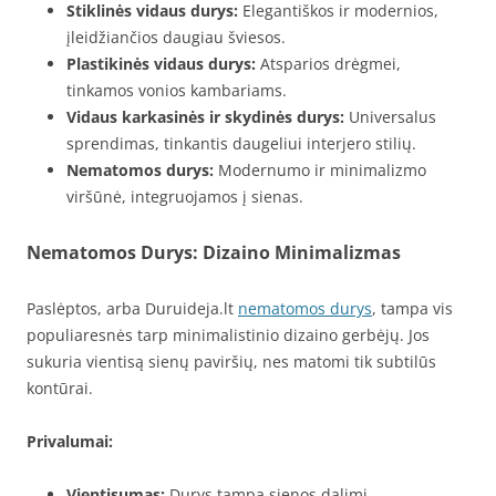
Stiklinės vidaus durys:
Elegantiškos ir modernios,
įleidžiančios daugiau šviesos.
Plastikinės vidaus durys:
Atsparios drėgmei,
tinkamos vonios kambariams.
Vidaus karkasinės ir skydinės durys:
Universalus
sprendimas, tinkantis daugeliui interjero stilių.
Nematomos durys:
Modernumo ir minimalizmo
viršūnė, integruojamos į sienas.
Nematomos Durys: Dizaino Minimalizmas
Paslėptos, arba Duruideja.lt
nematomos durys
, tampa vis
populiaresnės tarp minimalistinio dizaino gerbėjų. Jos
sukuria vientisą sienų paviršių, nes matomi tik subtilūs
kontūrai.
Privalumai:
Vientisumas:
Durys tampa sienos dalimi,