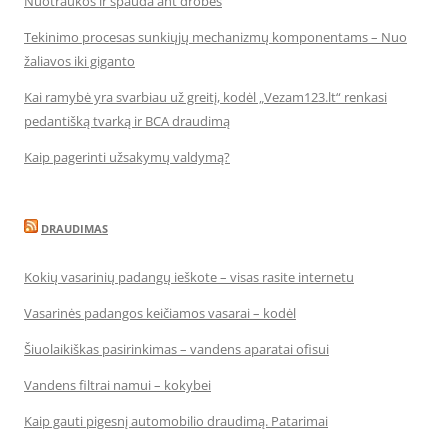
Nuotraukos ir spauda ant drobės
Tekinimo procesas sunkiųjų mechanizmų komponentams – Nuo
žaliavos iki giganto
Kai ramybė yra svarbiau už greitį, kodėl „Vezam123.lt“ renkasi
pedantišką tvarką ir BCA draudimą
Kaip pagerinti užsakymų valdymą?
DRAUDIMAS
Kokių vasarinių padangų ieškote – visas rasite internetu
Vasarinės padangos keičiamos vasarai – kodėl
Šiuolaikiškas pasirinkimas – vandens aparatai ofisui
Vandens filtrai namui – kokybei
Kaip gauti pigesnį automobilio draudimą. Patarimai