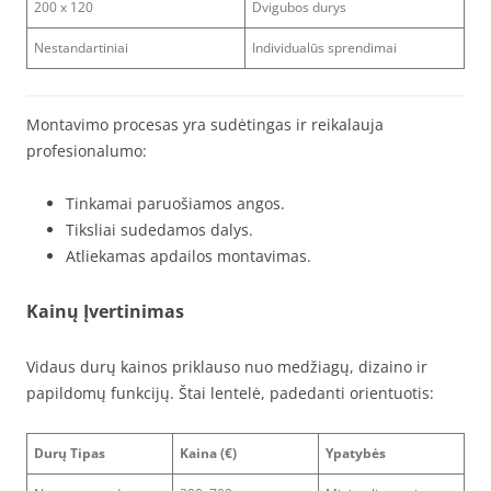
200 x 120
Dvigubos durys
Nestandartiniai
Individualūs sprendimai
Montavimo procesas yra sudėtingas ir reikalauja
profesionalumo:
Tinkamai paruošiamos angos.
Tiksliai sudedamos dalys.
Atliekamas apdailos montavimas.
Kainų Įvertinimas
Vidaus durų kainos priklauso nuo medžiagų, dizaino ir
papildomų funkcijų. Štai lentelė, padedanti orientuotis:
Durų Tipas
Kaina (€)
Ypatybės