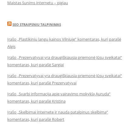
Maistas šunims internetu – pigiau
SEO STRAIPSNIU TALPINIMAS
Įrašo „Plastikinių langų kainos Vilniuje“ komentaras, kurį parašė
Algis
Įrašo „Prezervatyvai yra draugiškiausia priemonė Jūsų sveikatai“
komentaras, kurį parašė Sargiai
Įrašo „Prezervatyvai yra draugiškiausia priemonė Jūsų sveikatai“
komentaras, kurį parašė Prezervatyvai
Įrašo „Svarbi informacija apie vairavimo mokyklą Auruda“
komentaras, kurį parašė Kristina
Įrašo „Skelbimai internete ir nauda patalpinus skelbimą“
komentaras, kurį parašė Robert