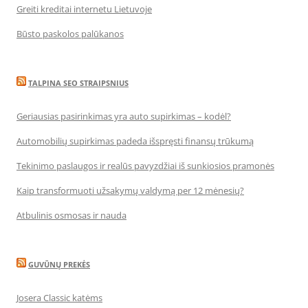
Greiti kreditai internetu Lietuvoje
Būsto paskolos palūkanos
TALPINA SEO STRAIPSNIUS
Geriausias pasirinkimas yra auto supirkimas – kodėl?
Automobilių supirkimas padeda išspręsti finansų trūkumą
Tekinimo paslaugos ir realūs pavyzdžiai iš sunkiosios pramonės
Kaip transformuoti užsakymų valdymą per 12 mėnesių?
Atbulinis osmosas ir nauda
GUVŪNŲ PREKĖS
Josera Classic katėms