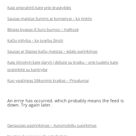
Kaip pripratinti katę prie draskyklės
Sausas maistas šunims ar konservai – ką rinktis
Blogas kvapas iš šuns burnos – Halitozė
Kačių mityba – ką svarbu žinoti
Sausas ar šlapias kačių maistas – ėdalo parinkimas
Kaip išmokyti katę daryti į dėžutę su kraiku – prie tualeto katę
pratinkite su kantrybe
Kuo ypatingas Silikoninis kraikas – Privalumai
An error has occurred, which probably means the feed is
down. Try again later.
Geriausias pasirinkimas – Automobilių supirkimas