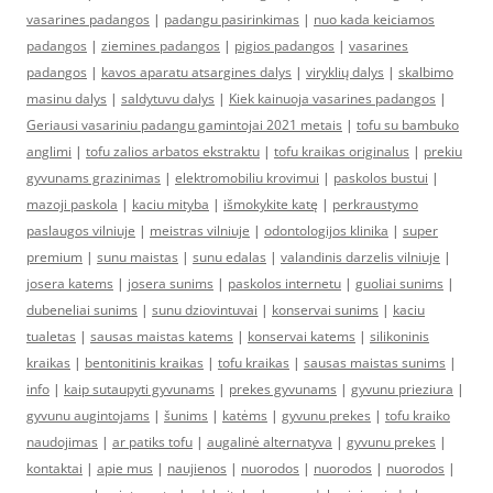
vasarines padangos
|
padangu pasirinkimas
|
nuo kada keiciamos
padangos
|
ziemines padangos
|
pigios padangos
|
vasarines
padangos
|
kavos aparatu atsargines dalys
|
viryklių dalys
|
skalbimo
masinu dalys
|
saldytuvu dalys
|
Kiek kainuoja vasarines padangos
|
Geriausi vasariniu padangu gamintojai 2021 metais
|
tofu su bambuko
anglimi
|
tofu zalios arbatos ekstraktu
|
tofu kraikas originalus
|
prekiu
gyvunams grazinimas
|
elektromobiliu krovimui
|
paskolos bustui
|
mazoji paskola
|
kaciu mityba
|
išmokykite katę
|
perkraustymo
paslaugos vilniuje
|
meistras vilniuje
|
odontologijos klinika
|
super
premium
|
sunu maistas
|
sunu edalas
|
valandinis darzelis vilniuje
|
josera katems
|
josera sunims
|
paskolos internetu
|
guoliai sunims
|
dubeneliai sunims
|
sunu dziovintuvai
|
konservai sunims
|
kaciu
tualetas
|
sausas maistas katems
|
konservai katems
|
silikoninis
kraikas
|
bentonitinis kraikas
|
tofu kraikas
|
sausas maistas sunims
|
info
|
kaip sutaupyti gyvunams
|
prekes gyvunams
|
gyvunu prieziura
|
gyvunu augintojams
|
šunims
|
katėms
|
gyvunu prekes
|
tofu kraiko
naudojimas
|
ar patiks tofu
|
augalinė alternatyva
|
gyvunu prekes
|
kontaktai
|
apie mus
|
naujienos
|
nuorodos
|
nuorodos
|
nuorodos
|