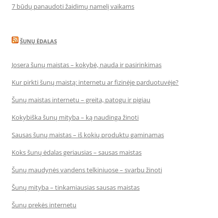
7 būdų panaudoti žaidimų namelį vaikams
ŠUNŲ ĖDALAS
Josera šunų maistas – kokybė, nauda ir pasirinkimas
Kur pirkti šunų maistą: internetu ar fizinėje parduotuvėje?
Šunų maistas internetu – greita, patogu ir pigiau
Kokybiška šunų mityba – ką naudinga žinoti
Sausas šunų maistas – iš kokių produktų gaminamas
Koks šunų ėdalas geriausias – sausas maistas
Šunų maudynės vandens telkiniuose – svarbu žinoti
Šunų mityba – tinkamiausias sausas maistas
Šunų prekės internetu