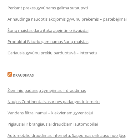
Perkant prekes gyvūnams galima sutaupyti
Ar naudinga naudotis akcijomis gyvūnų prekėmis – pastebėjimai
Šunų maistas daro įtaką augintinio išvaizdai
Produktai iš kurių gaminamas šunų maistas
Geriausia gyvūnų prekių parduotuvė – internetu
DRAUDIMAS
Žieminių padangų žymėjimas ir draudimas
Naujos Continental vasarinės padangos internetu
Vandens filtrai namui – kiekvienam gyventojui
Pigiausiai ir brangiausiai draudžiami automobiliai
Automobilio draudimas internetu. Saugumas priklauso nuo Jūsų