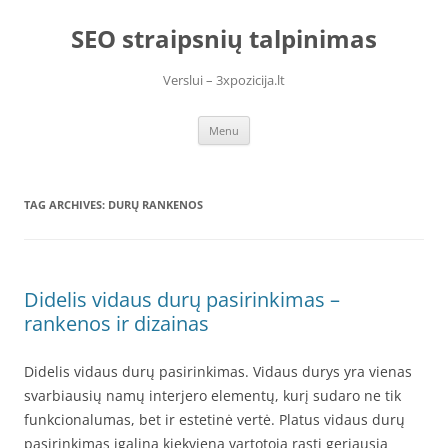
Skip
to
SEO straipsnių talpinimas
content
Verslui – 3xpozicija.lt
Menu
TAG ARCHIVES:
DURŲ RANKENOS
Didelis vidaus durų pasirinkimas –
rankenos ir dizainas
Didelis vidaus durų pasirinkimas. Vidaus durys yra vienas
svarbiausių namų interjero elementų, kurį sudaro ne tik
funkcionalumas, bet ir estetinė vertė. Platus vidaus durų
pasirinkimas įgalina kiekvieną vartotoją rasti geriausią