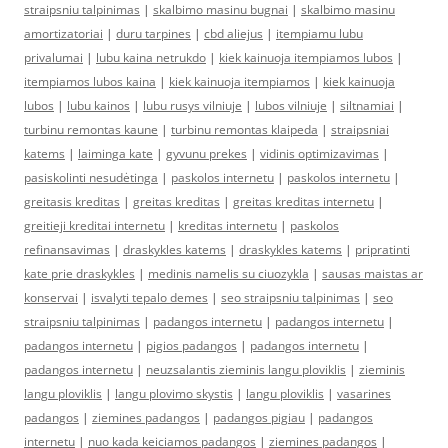
straipsniu talpinimas
|
skalbimo masinu bugnai
|
skalbimo masinu
amortizatoriai
|
duru tarpines
|
cbd aliejus
|
itempiamu lubu
privalumai
|
lubu kaina netrukdo
|
kiek kainuoja itempiamos lubos
|
itempiamos lubos kaina
|
kiek kainuoja itempiamos
|
kiek kainuoja
lubos
|
lubu kainos
|
lubu rusys vilniuje
|
lubos vilniuje
|
siltnamiai
|
turbinu remontas kaune
|
turbinu remontas klaipeda
|
straipsniai
katems
|
laiminga kate
|
gyvunu prekes
|
vidinis optimizavimas
|
pasiskolinti nesudėtinga
|
paskolos internetu
|
paskolos internetu
|
greitasis kreditas
|
greitas kreditas
|
greitas kreditas internetu
|
greitieji kreditai internetu
|
kreditas internetu
|
paskolos
refinansavimas
|
draskykles katems
|
draskykles katems
|
pripratinti
kate prie draskykles
|
medinis namelis su ciuozykla
|
sausas maistas ar
konservai
|
isvalyti tepalo demes
|
seo straipsniu talpinimas
|
seo
straipsniu talpinimas
|
padangos internetu
|
padangos internetu
|
padangos internetu
|
pigios padangos
|
padangos internetu
|
padangos internetu
|
neuzsalantis zieminis langu ploviklis
|
zieminis
langu ploviklis
|
langu plovimo skystis
|
langu ploviklis
|
vasarines
padangos
|
ziemines padangos
|
padangos pigiau
|
padangos
internetu
|
nuo kada keiciamos padangos
|
ziemines padangos
|