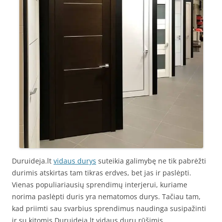
Duruideja.lt
vidaus durys
suteikia galimybę ne tik pabrėžti
durimis atskirtas tam tikras erdves, bet jas ir paslėpti.
Vienas populiariausių sprendimų interjerui, kuriame
norima paslėpti duris yra nematomos durys. Tačiau tam,
kad priimti sau svarbius sprendimus naudinga susipažinti
ir su kitomis Duruideja.lt vidaus durų rūšimis.