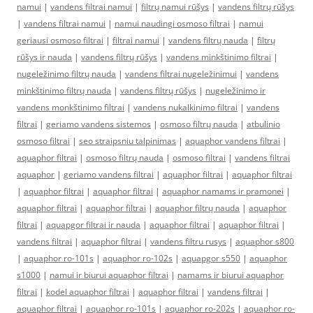
namui
|
vandens filtrai namui
|
filtrų namui rūšys
|
vandens filtrų rūšys
|
vandens filtrai namui
|
namui naudingi osmoso filtrai
|
namui
geriausi osmoso filtrai
|
filtrai namui
|
vandens filtrų nauda
|
filtrų
rūšys ir nauda
|
vandens filtrų rūšys
|
vandens minkštinimo filtrai
|
nugeležinimo filtrų nauda
|
vandens filtrai nugeležinimui
|
vandens
minkštinimo filtrų nauda
|
vandens filtrų rūšys
|
nugeležinimo ir
vandens monkštinimo filtrai
|
vandens nukalkinimo filtrai
|
vandens
filtrai
|
geriamo vandens sistemos
|
osmoso filtrų nauda
|
atbulinio
osmoso filtrai
|
seo straipsniu talpinimas
|
aquaphor vandens filtrai
|
aquaphor filtrai
|
osmoso filtrų nauda
|
osmoso filtrai
|
vandens filtrai
aquaphor
|
geriamo vandens filtrai
|
aquaphor filtrai
|
aquaphor filtrai
|
aquaphor filtrai
|
aquaphor filtrai
|
aquaphor namams ir pramonei
|
aquaphor filtrai
|
aquaphor filtrai
|
aquaphor filtrų nauda
|
aquaphor
filtrai
|
aquapgor filtrai ir nauda
|
aquaphor filtrai
|
aquaphor filtrai
|
vandens filtrai
|
aquaphor filtrai
|
vandens filtru rusys
|
aquaphor s800
|
aquaphor ro-101s
|
aquaphor ro-102s
|
aquapgor s550
|
aquaphor
s1000
|
namui ir biurui aquaphor filtrai
|
namams ir biurui aquaphor
filtrai
|
kodel aquaphor filtrai
|
aquaphor filtrai
|
vandens filtrai
|
aquaphor filtrai
|
aquaphor ro-101s
|
aquaphor ro-202s
|
aquaphor ro-