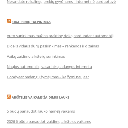
Nerandate reikalingų prekių gyvūnams - internetinė parduotuvė
STRAIPSNIŲ TALPINIMAS
Auto supirkimas mažina praktinę riziką parduodant automobilį
Didelis vidaus durų pasirinkimas – rankenos ir dizainas
Vaikų žaidimo aikštelių surinkimas
Naujos automobilių vasarinės padangos internetu
Goodyear padangų žymėjimas – ką žymi naujas?
AIKŠTELĖS VAIKAMS ŽAIDIMUI LAUKE
5 būdų panaudoti lauko namelį vaikams
2026 6 būdų panaudoti žaidimų aikšteles vaikams