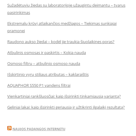
Sužadėtuvių žiedas su laboratorijoje užaugintu deimantu – tvarus
pasirinkimas
Ekstremalų krūvį atlaikančios medžiagos – Tiekimas sunkiajai
pramonei
Raudono aukso žiedai – kodėl jie traukia šiuolaikines poras?
Atbulinis osmosas ir paskirtis – Kokia nauda
Osmoso filtrų – atbulinio osmoso nauda
Išskirtinio vyrų stiliaus atributas – kaklaraištis
AQUAPHOR S550 P1 vandens filtrai
Vienkartiniai rankšluosčiai: kaip išsirinkti tinkamiausią variantą?
Geliniai lakai: kaip išsirinkti geriausią ir užtikrinti ilgalaikį rezultatą?
NAUJOS PADANGOS INTERNETU