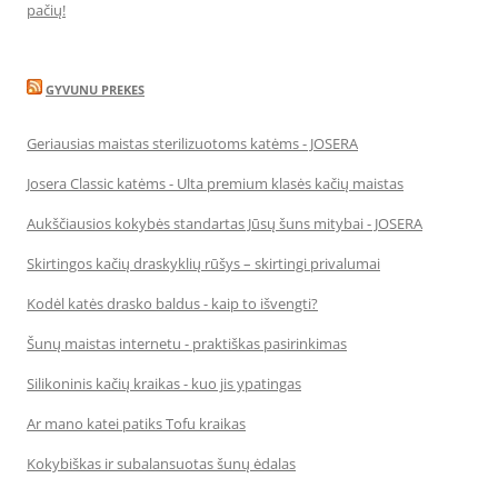
pačių!
GYVUNU PREKES
Geriausias maistas sterilizuotoms katėms - JOSERA
Josera Classic katėms - Ulta premium klasės kačių maistas
Aukščiausios kokybės standartas Jūsų šuns mitybai - JOSERA
Skirtingos kačių draskyklių rūšys – skirtingi privalumai
Kodėl katės drasko baldus - kaip to išvengti?
Šunų maistas internetu - praktiškas pasirinkimas
Silikoninis kačių kraikas - kuo jis ypatingas
Ar mano katei patiks Tofu kraikas
Kokybiškas ir subalansuotas šunų ėdalas