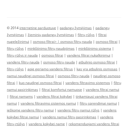
© 2014
internetine parduotuve
|
padangų žymėjimas
|
padangų
žymėjimas
|
žieminių padangų žymėjimas
|
filtrų rūšys
|
filtrai
nugeležinimui
|
osmoso filtrai> |
osmoso filtrų nauda
|
osmoso filtrai
|
filtrų rūšys
|
minkštinimo filtrų naudojimas
|
minkštinimo sistema
|
filtrų rūšys ir nauda
|
osmoso filtrai
|
vandens filtrai nukalkinimui
|
vandens filtrų nauda
|
osmoso filtrų nauda
|
atbulinio osmoso filtrai
|
filtrų rūšys
|
apie geriamo vandens filtrus
|
kas yra atbulinis osmosas
|
namui naudingi osmoso filtrai
|
osmoso filtrų nauda
|
naudingi osmoso
filtrai
|
kuo naudingi osmoso filtrai
|
vandens filtravimo sistemos
|
filtrų
namui pasirinkimas
|
filtrai komfortui namuose
|
vandens filtrai namui
|
filtrai namams
|
vandens filtrai kokybei
|
tinkamiausi vandens filtrai
namui
|
vandens filtravimo sistemos namui
|
filtrų sprendimai namui
|
ieškome vandens filtrų namui
|
vandens filtrų namui rūšys
|
vandens
kokybei filtrai namui
|
vandens namui filtrų pasirinkimas
|
vandens
filtrų rtūšys
|
vandens kokybei name
|
rekomenduojami vandens filtrai