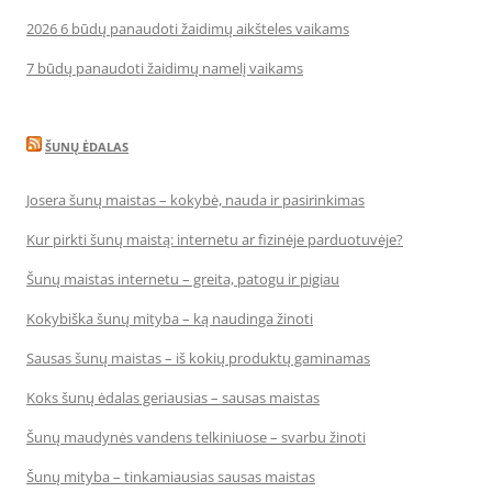
2026 6 būdų panaudoti žaidimų aikšteles vaikams
7 būdų panaudoti žaidimų namelį vaikams
ŠUNŲ ĖDALAS
Josera šunų maistas – kokybė, nauda ir pasirinkimas
Kur pirkti šunų maistą: internetu ar fizinėje parduotuvėje?
Šunų maistas internetu – greita, patogu ir pigiau
Kokybiška šunų mityba – ką naudinga žinoti
Sausas šunų maistas – iš kokių produktų gaminamas
Koks šunų ėdalas geriausias – sausas maistas
Šunų maudynės vandens telkiniuose – svarbu žinoti
Šunų mityba – tinkamiausias sausas maistas