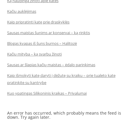
Ką naudinga žinoti apie kates
Kačių auklėjimas
Kaip pripratinti katę prie draskyklės
Sausas maistas šunims ar konservai – ką rinktis
Blogas kvapas iš šuns burnos – Halitozė
Kačių mityba – ką svarbu žinoti
Sausas ar šlapias kačių maistas – ėdalo parinkimas
Kaip išmokyti katę daryti į dėžutę su kraiku – prie tualeto katę
pratinkite su kantrybe
Kuo ypatingas Silikoninis kraikas – Privalumai
An error has occurred, which probably means the feed is
down. Try again later.