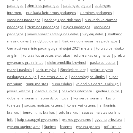
padangos
|
ziemines padangos
|
padangos pigiau
|
padangos
internetu
|
nuo kada keiciamos padangos
|
ziemines padangos
|
vasarines padangos
|
padangu pasirinkimas
|
nuo kada keiciamos
padangos
|
ziemines padangos
|
pigios padangos
|
vasarines
padangos
|
kavos aparatu atsargines dalys
|
viryklių dalys
|
skalbimo
masinu dalys
|
saldytuvu dalys
|
Kiek kainuoja vasarines padangos
|
Geriausi vasariniu padangu gamintojai 2021 metais
|
tofu su bambuko
anglimi
|
tofu zalios arbatos ekstraktu
|
tofu kraikas originalus
|
prekiu
gyvunams grazinimas
|
elektromobiliu krovimui
|
paskolos bustui
|
mazoji paskola
|
kaciu mityba
|
išmokykite katę
|
perkraustymo
paslaugos vilniuje
|
meistras vilniuje
|
odontologijos klinika
|
super
premium
|
sunu maistas
|
sunu edalas
|
valandinis darzelis vilniuje
|
josera katems
|
josera sunims
|
paskolos internetu
|
guoliai sunims
|
dubeneliai sunims
|
sunu dziovintuvai
|
konservai sunims
|
kaciu
tualetas
|
sausas maistas katems
|
konservai katems
|
silikoninis
kraikas
|
bentonitinis kraikas
|
tofu kraikas
|
sausas maistas sunims
|
info
|
kaip sutaupyti gyvunams
|
prekes gyvunams
|
gyvunu prieziura
|
gyvunu augintojams
|
šunims
|
katėms
|
gyvunu prekes
|
tofu kraiko