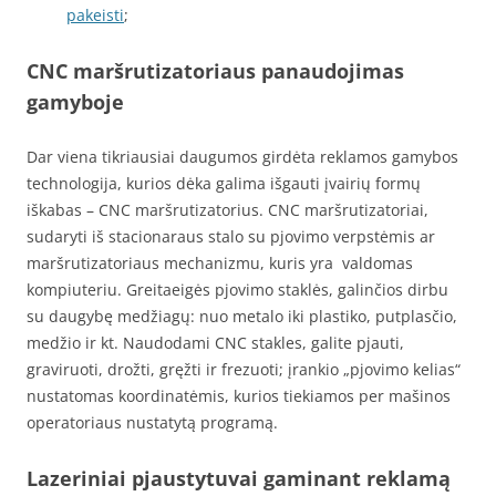
pakeisti
;
CNC maršrutizatoriaus panaudojimas
gamyboje
Dar viena tikriausiai daugumos girdėta reklamos gamybos
technologija, kurios dėka galima išgauti įvairių formų
iškabas – CNC maršrutizatorius. CNC maršrutizatoriai,
sudaryti iš stacionaraus stalo su pjovimo verpstėmis ar
maršrutizatoriaus mechanizmu, kuris yra valdomas
kompiuteriu. Greitaeigės pjovimo staklės, galinčios dirbu
su daugybę medžiagų: nuo metalo iki plastiko, putplasčio,
medžio ir kt. Naudodami CNC stakles, galite pjauti,
graviruoti, drožti, gręžti ir frezuoti; įrankio „pjovimo kelias“
nustatomas koordinatėmis, kurios tiekiamos per mašinos
operatoriaus nustatytą programą.
Lazeriniai pjaustytuvai gaminant reklamą