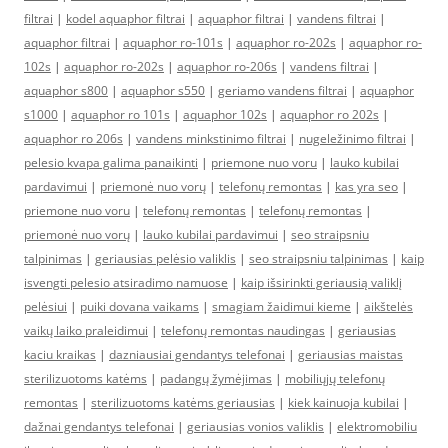
filtrai
|
kodel aquaphor filtrai
|
aquaphor filtrai
|
vandens filtrai
|
aquaphor filtrai
|
aquaphor ro-101s
|
aquaphor ro-202s
|
aquaphor ro-
102s
|
aquaphor ro-202s
|
aquaphor ro-206s
|
vandens filtrai
|
aquaphor s800
|
aquaphor s550
|
geriamo vandens filtrai
|
aquaphor
s1000
|
aquaphor ro 101s
|
aquaphor 102s
|
aquaphor ro 202s
|
aquaphor ro 206s
|
vandens minkstinimo filtrai
|
nugeležinimo filtrai
|
pelesio kvapa galima panaikinti
|
priemone nuo voru
|
lauko kubilai
pardavimui
|
priemonė nuo vorų
|
telefonų remontas
|
kas yra seo
|
priemone nuo voru
|
telefonų remontas
|
telefonų remontas
|
priemonė nuo vorų
|
lauko kubilai pardavimui
|
seo straipsniu
talpinimas
|
geriausias pelėsio valiklis
|
seo straipsniu talpinimas
|
kaip
isvengti pelesio atsiradimo namuose
|
kaip išsirinkti geriausią valiklį
pelėsiui
|
puiki dovana vaikams
|
smagiam žaidimui kieme
|
aikštelės
vaikų laiko praleidimui
|
telefonų remontas naudingas
|
geriausias
kaciu kraikas
|
dazniausiai gendantys telefonai
|
geriausias maistas
sterilizuotoms katėms
|
padangų žymėjimas
|
mobiliųjų telefonų
remontas
|
sterilizuotoms katėms geriausias
|
kiek kainuoja kubilai
|
dažnai gendantys telefonai
|
geriausias vonios valiklis
|
elektromobiliu