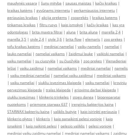
maudynės vasarą
|
šunų mityba
|
sausas maistas
|
kačių kraikas
|
kraikas katėms
|
gyvūnams internetu
|
perkamiausios internetu
|
geriausias kraikas
|
akcija prekems
|
zooprekės
|
kraikas katems
|
tinkamas kraikas
|
filtru rusys
|
kaip ismokyti
|
kačių kraikas
|
kas yra
odontologas
|
brita maxtra filtrai
|
aluna
|
brita aluna
|
marella 2,4
|
marella 3,5
|
style 2,4
|
style 3,6
|
brita flow
|
elemaris
|
zoo prekes
|
tofu kraikas katėms
|
mediniai nameliai
|
vaikų namelis
|
nameliai
|
lauko nameliai
|
nameliai vaikams
|
žaidimui lauke
|
vaikiski nameliai
|
vaiku nameliai
|
su ciuozykla
|
su čiuožykla
|
zoo prekes
|
Vienadieniai
lęšiai
|
vaiku zaidimui
|
nameliai vaikams
|
mediniai nameliai
|
namelis
|
vaiku mediniai nameliai
|
nameliai vaiku zaidimui
|
mediniai vaikams
|
vaiku nameliai
|
siukliu isvezimas klaipeda
|
vaiku nameliai
|
kroviniu
pervezimas klaipeda
|
tralas klaipeda
|
griovimo darbai klaipeda
|
siukliu isvezimas
|
klinkerio trinkeles
|
stogo danga
|
biopreparatai
nuotekoms
|
priemone starwax 637
|
irenginiu bakterijos kaina
|
STARWAX bakteriju kaina
|
valiklis buityje
|
kaip isirinkti geriausia
|
klinkerio plytos
|
klinkeris
|
kaip panaikinti pelesi vonioje
|
kaip
isnaikinti
|
kaip naikinti pelesi
|
pelesio valiklis
|
pelesi vonioje
|
mediniai vaiku zaidimu nameliai
|
mediniai nameliai vaikams
|
zaidimu