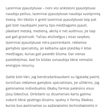
Lazeriniai pjaustytuvai – nors visi ankstesni pjaustytuvai
naudoja peilius, lazeriniai pjaustytuvai naudoja sustiprintą
šviesą. Itin tikslūs ir greiti lazeriniai pjaustytuvai taip pat
gali būti naudojami įvairių tipo medžiagoms pjauti,
įskaitant metalą, medieną, akrilą ir net audinius; jie taip
pat gali graviruoti. Tačiau atsižvelgus į visas savybes,
lazeriniai pjaustytuvai nėra pasirenkami, reklamos
gamybos specialistų, jei kalbama apie plastiką ir kitas
medžiagas, kurias gali paveikti šiluma. Dar vienas
pastebėjimas, kad šis būdas sunaudoja tikrai nemažai
energijos resursų.
Galite būti tikri, jog bendradarbiaudami su ilgalaikę patirtį
turinčiais reklamos gamybos specialistais, jie užtikrins, jog
gaminamos individualios iškabų formos pateisins visus
Jūsų lūkesčius. Dirbdami su dizaineriais kartu galima
sukurti tikrai ypatingo dizaino, spalvų ir formų iškabas,
kurios bus gaminamos su pažangiomis technologijomis ir