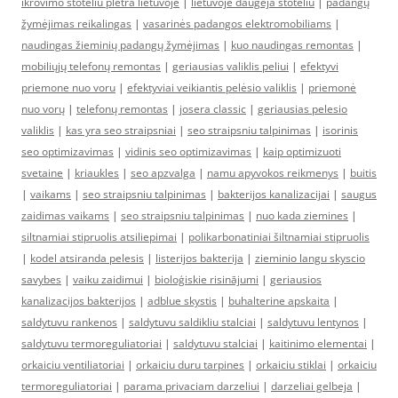
ikrovimo stoteliu pletra lietuvoje
|
lietuvoje daugeja stoteliu
|
padangų
žymėjimas reikalingas
|
vasarinės padangos elektromobiliams
|
naudingas žieminių padangų žymėjimas
|
kuo naudingas remontas
|
mobiliųjų telefonų remontas
|
geriausias valiklis peliui
|
efektyvi
priemone nuo voru
|
efektyviai veikiantis pelėsio valiklis
|
priemonė
nuo vorų
|
telefonų remontas
|
josera classic
|
geriausias pelesio
valiklis
|
kas yra seo straipsniai
|
seo straipsniu talpinimas
|
isorinis
seo optimizavimas
|
vidinis seo optimizavimas
|
kaip optimizuoti
svetaine
|
kriaukles
|
seo apzvalga
|
namu apyvokos reikmenys
|
buitis
|
vaikams
|
seo straipsniu talpinimas
|
bakterijos kanalizacijai
|
saugus
zaidimas vaikams
|
seo straipsniu talpinimas
|
nuo kada ziemines
|
siltnamiai stipruolis atsiliepimai
|
polikarbonatiniai šiltnamiai stipruolis
|
kodel atsiranda pelesis
|
listerijos bakterija
|
zieminio langu skyscio
savybes
|
vaiku zaidimui
|
bioloģiskie risinājumi
|
geriausios
kanalizacijos bakterijos
|
adblue skystis
|
buhalterine apskaita
|
saldytuvu rankenos
|
saldytuvu saldikliu stalciai
|
saldytuvu lentynos
|
saldytuvu termoreguliatoriai
|
saldytuvu stalciai
|
kaitinimo elementai
|
orkaiciu ventiliatoriai
|
orkaiciu duru tarpines
|
orkaiciu stiklai
|
orkaiciu
termoreguliatoriai
|
parama privaciam darzeliui
|
darzeliai gelbeja
|