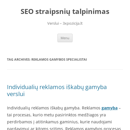
Skip
to
SEO straipsnių talpinimas
content
Verslui – 3xpozicija.lt
Menu
TAG ARCHIVES:
REKLAMOS GAMYBOS SPECIALISTAI
Individualių reklamos iškabų gamyba
verslui
Individualių reklamos iškabų gamyba. Reklamos
gamyba
–
tai procesas, kurio metu pasirinktos medžiagos yra
perdirbamos į atitinkamus gaminius, kurie naudojami
pardavimui ar kitoms sritims. Reklamos gamybos procesas