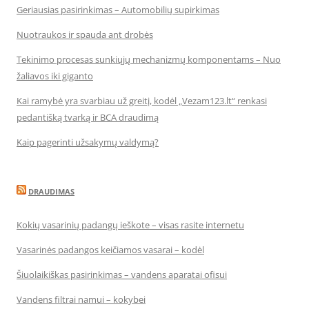
Geriausias pasirinkimas – Automobilių supirkimas
Nuotraukos ir spauda ant drobės
Tekinimo procesas sunkiųjų mechanizmų komponentams – Nuo
žaliavos iki giganto
Kai ramybė yra svarbiau už greitį, kodėl „Vezam123.lt“ renkasi
pedantišką tvarką ir BCA draudimą
Kaip pagerinti užsakymų valdymą?
DRAUDIMAS
Kokių vasarinių padangų ieškote – visas rasite internetu
Vasarinės padangos keičiamos vasarai – kodėl
Šiuolaikiškas pasirinkimas – vandens aparatai ofisui
Vandens filtrai namui – kokybei