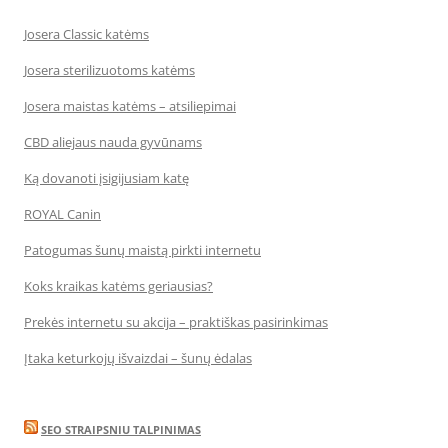
Josera Classic katėms
Josera sterilizuotoms katėms
Josera maistas katėms – atsiliepimai
CBD aliejaus nauda gyvūnams
Ką dovanoti įsigijusiam katę
ROYAL Canin
Patogumas šunų maistą pirkti internetu
Koks kraikas katėms geriausias?
Prekės internetu su akcija – praktiškas pasirinkimas
Įtaka keturkojų išvaizdai – šunų ėdalas
SEO STRAIPSNIU TALPINIMAS