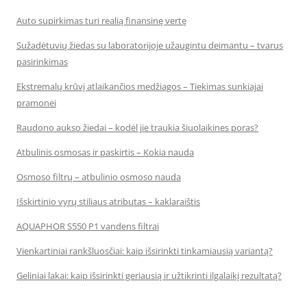
Auto supirkimas turi realią finansinę vertę
Sužadėtuvių žiedas su laboratorijoje užaugintu deimantu – tvarus
pasirinkimas
Ekstremalų krūvį atlaikančios medžiagos – Tiekimas sunkiajai
pramonei
Raudono aukso žiedai – kodėl jie traukia šiuolaikines poras?
Atbulinis osmosas ir paskirtis – Kokia nauda
Osmoso filtrų – atbulinio osmoso nauda
Išskirtinio vyrų stiliaus atributas – kaklaraištis
AQUAPHOR S550 P1 vandens filtrai
Vienkartiniai rankšluosčiai: kaip išsirinkti tinkamiausią variantą?
Geliniai lakai: kaip išsirinkti geriausią ir užtikrinti ilgalaikį rezultatą?