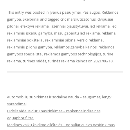
This entry was posted in
Įvairūs pasiūlymai
,
Paslaugos
,
Reklamos
gamyba
,
Skelbimai
and tagged
cnc marsrutizatorius
,
dvipusiai
pilonai
,
efektyvi reklama
,
lazeriniai pjaustytuvai
,
led reklama
,
led
reklaminiu iskabu gamyba
,
mazu gabaritu led reklama
,
reklama
,
reklaminiai bokšteliai
,
reklaminiai pilonai verslo reklamai
,
reklaminiu pilonu gamyba
,
reklamos gamyba kainos
,
reklamos
gamybos specialistai
,
reklamos gamybos technologijos
,
turine
reklama
,
tūrinės raidės
,
tūrinės reklama kainos
on
2021/06/18
.
Automobilių supirkimas ir socialinė nauda – saugumas, lengvi
sprendimai
Didelis vidaus durų pasirinkimas – rankenos ir dizainas
Aquaphor filtrai
Medinės vaikų žaidimo aikštelės – populiariausias pasirinkimas