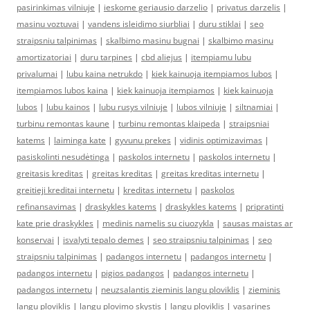
pasirinkimas vilniuje
|
ieskome geriausio darzelio
|
privatus darzelis
|
masinu voztuvai
|
vandens isleidimo siurbliai
|
duru stiklai
|
seo
straipsniu talpinimas
|
skalbimo masinu bugnai
|
skalbimo masinu
amortizatoriai
|
duru tarpines
|
cbd aliejus
|
itempiamu lubu
privalumai
|
lubu kaina netrukdo
|
kiek kainuoja itempiamos lubos
|
itempiamos lubos kaina
|
kiek kainuoja itempiamos
|
kiek kainuoja
lubos
|
lubu kainos
|
lubu rusys vilniuje
|
lubos vilniuje
|
siltnamiai
|
turbinu remontas kaune
|
turbinu remontas klaipeda
|
straipsniai
katems
|
laiminga kate
|
gyvunu prekes
|
vidinis optimizavimas
|
pasiskolinti nesudėtinga
|
paskolos internetu
|
paskolos internetu
|
greitasis kreditas
|
greitas kreditas
|
greitas kreditas internetu
|
greitieji kreditai internetu
|
kreditas internetu
|
paskolos
refinansavimas
|
draskykles katems
|
draskykles katems
|
pripratinti
kate prie draskykles
|
medinis namelis su ciuozykla
|
sausas maistas ar
konservai
|
isvalyti tepalo demes
|
seo straipsniu talpinimas
|
seo
straipsniu talpinimas
|
padangos internetu
|
padangos internetu
|
padangos internetu
|
pigios padangos
|
padangos internetu
|
padangos internetu
|
neuzsalantis zieminis langu ploviklis
|
zieminis
langu ploviklis
|
langu plovimo skystis
|
langu ploviklis
|
vasarines