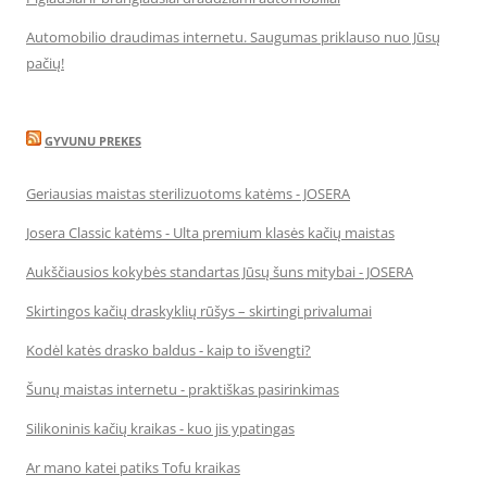
Automobilio draudimas internetu. Saugumas priklauso nuo Jūsų
pačių!
GYVUNU PREKES
Geriausias maistas sterilizuotoms katėms - JOSERA
Josera Classic katėms - Ulta premium klasės kačių maistas
Aukščiausios kokybės standartas Jūsų šuns mitybai - JOSERA
Skirtingos kačių draskyklių rūšys – skirtingi privalumai
Kodėl katės drasko baldus - kaip to išvengti?
Šunų maistas internetu - praktiškas pasirinkimas
Silikoninis kačių kraikas - kuo jis ypatingas
Ar mano katei patiks Tofu kraikas