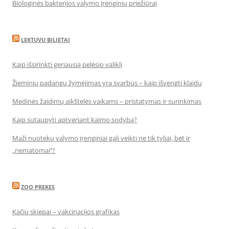
Biologinės bakterijos valymo įrenginių priežiūrai
LEKTUVU BILIETAI
Kaip išsirinkti geriausią pelėsio valiklį
Žieminių padangų žymėjimas yra svarbus – kaip išvengti klaidų
Medinės žaidimų aikštelės vaikams – pristatymas ir surinkimas
Kaip sutaupyti aptveriant kaimo sodybą?
Maži nuotekų valymo įrenginiai gali veikti ne tik tyliai, bet ir
„nematomai‘‘?
ZOO PREKES
Kačių skiepai – vakcinacijos grafikas