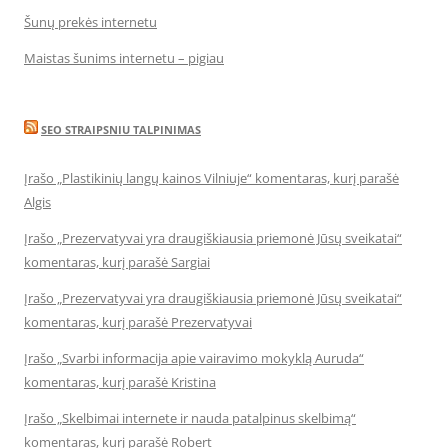
Šunų prekės internetu
Maistas šunims internetu – pigiau
SEO STRAIPSNIU TALPINIMAS
Įrašo „Plastikinių langų kainos Vilniuje“ komentaras, kurį parašė
Algis
Įrašo „Prezervatyvai yra draugiškiausia priemonė Jūsų sveikatai“
komentaras, kurį parašė Sargiai
Įrašo „Prezervatyvai yra draugiškiausia priemonė Jūsų sveikatai“
komentaras, kurį parašė Prezervatyvai
Įrašo „Svarbi informacija apie vairavimo mokyklą Auruda“
komentaras, kurį parašė Kristina
Įrašo „Skelbimai internete ir nauda patalpinus skelbimą“
komentaras, kurį parašė Robert