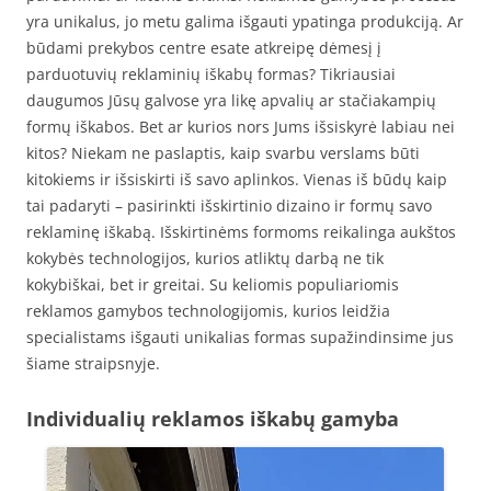
yra unikalus, jo metu galima išgauti ypatinga produkciją. Ar
būdami prekybos centre esate atkreipę dėmesį į
parduotuvių reklaminių iškabų formas? Tikriausiai
daugumos Jūsų galvose yra likę apvalių ar stačiakampių
formų iškabos. Bet ar kurios nors Jums išsiskyrė labiau nei
kitos? Niekam ne paslaptis, kaip svarbu verslams būti
kitokiems ir išsiskirti iš savo aplinkos. Vienas iš būdų kaip
tai padaryti – pasirinkti išskirtinio dizaino ir formų savo
reklaminę iškabą. Išskirtinėms formoms reikalinga aukštos
kokybės technologijos, kurios atliktų darbą ne tik
kokybiškai, bet ir greitai. Su keliomis populiariomis
reklamos gamybos technologijomis, kurios leidžia
specialistams išgauti unikalias formas supažindinsime jus
šiame straipsnyje.
Individualių reklamos iškabų gamyba