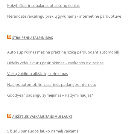
Kokybiškas ir subalansuotas šunų ėdalas
Nerandate reikalingų prekių gyvūnams - internetinė parduotuvė
STRAIPSNIŲ TALPINIMAS
Auto supirkimas mažina praktinę riziką parduodant automobilį
Didelis vidaus durų pasirinkimas – rankenos ir dizainas
Vaikų žaidimo aikštelių surinkimas
Naujos automobilių vasarinės padangos internetu
Goodyear padangų žymėjimas – ką žymi naujas?
AIKŠTELĖS VAIKAMS ŽAIDIMUI LAUKE
5 būdų panaudoti lauko namelį vaikams