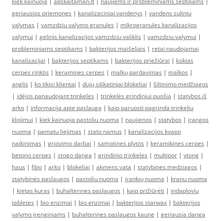
kiek kainuoja
|
apskaitaman.lt
|
naujiems ir probleminiams septikams
|
geriausios priemones
|
kanalizaciniai vandenys
|
vandens suliniu
valymas
|
vamzdziu valymo granules
|
mikrogranules kanalizacijos
valymui
|
gelinis kanalizacijos vamzdziu valiklis
|
vamzdziu valymui
|
probleminiams septikams
|
bakterijos maišeliais
|
retai naudojamai
kanalizacijai
|
bakterijos septikams
|
bakterijos priežiūrai
|
kokias
cerpes rinktis
|
keramines cerpes
|
malkų pardavimas
|
malkos
|
anglis
|
ko tikisi klientai
|
dujų silikatiniai blokeliai
|
šiltinimo medžiagos
|
idėjos panaudojant trinkeles
|
trinkelės grindiniui puošia
|
statybos iš
arko
|
informacija apie paslaugą
|
kaip paruosti pagrinda trinkeliu
klojimui
|
kiek kainuoja pastoliu nuoma
|
naujienos
|
statybos
|
įrangos
nuoma
|
pamatu liejimas
|
stato namus
|
kanalizacijos kvapo
naikinimas
|
griovimo darbai
|
samotines plytos
|
keramikines cerpes
|
betono cerpes
|
stogo danga
|
grindinio trinkeles
|
multipor
|
ytong
|
haus
|
fibo
|
arko
|
blokeliai
|
akmens vata
|
statybines medziagos
|
statybinės paslaugos
|
pastoliu nuoma
|
įrankių nuoma
|
kranu nuoma
|
kietas kuras
|
buhalterines paslaugos
|
kaip prižiūrėti
|
indaploviu
tabletes
|
bio enzimai
|
bio enzimai
|
bakterijos starwax
|
bakterijos
valymo įrenginiams
|
buhalterines paslaugos kaune
|
geriausia danga