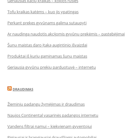
Geriausias kačių kraikas – kokios rūšies
Tofu kraikas katėms – kuo jis ypatingas
Perkant prekes gyvūnams galima sutaupyti
Ar naudinga naudotis akcijomis gyvūnų prekėmis – pastebėjimai
Šunų maistas daro įtaką augintinio išvaizdai
Produktai iš kurių gaminamas šunų maistas
Geriausia gyvūnų prekių parduotuvė – internetu
DRAUDIMAS
Žieminių padangų žymėjimas ir draudimas
Naujos Continental vasarinės padangos internetu
Vandens filtrai namui – kiekvienam gyventojui
Pigiausiai ir brangiausiai draudžiami automobiliai