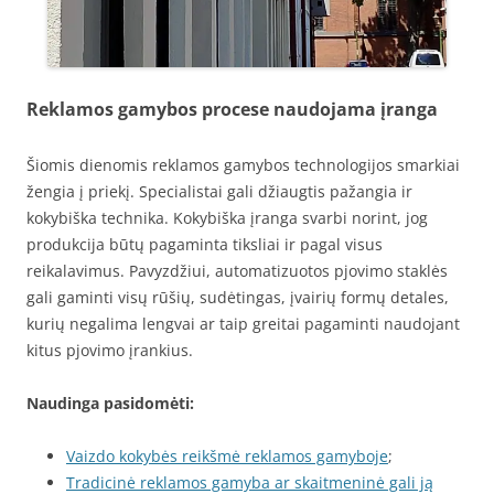
Reklamos gamybos procese naudojama įranga
Šiomis dienomis reklamos gamybos technologijos smarkiai
žengia į priekį. Specialistai gali džiaugtis pažangia ir
kokybiška technika. Kokybiška įranga svarbi norint, jog
produkcija būtų pagaminta tiksliai ir pagal visus
reikalavimus. Pavyzdžiui, automatizuotos pjovimo staklės
gali gaminti visų rūšių, sudėtingas, įvairių formų detales,
kurių negalima lengvai ar taip greitai pagaminti naudojant
kitus pjovimo įrankius.
Naudinga pasidomėti:
Vaizdo kokybės reikšmė reklamos gamyboje
;
Tradicinė reklamos gamyba ar skaitmeninė gali ją