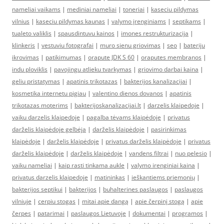
nameliai vaikams
|
mediniai nameliai
|
toneriai
|
kaseciu pildymas
vilnius
|
kaseciu pildymas kaunas
|
valymo įrenginiams
|
septikams
|
tualeto valiklis
|
spausdintuvu kainos
|
imones restrukturizacija
|
klinkeris
|
vestuviu fotografai
|
muro sienu griovimas
|
seo
|
bateriju
ikrovimas
|
patikimumas
|
orapute JDK S 60
|
oraputes membranos
|
indu ploviklis
|
pavojingu atlieku tvarkymas
|
griovimo darbai kaina
|
geliu pristatymas
|
apatinis trikotazas
|
bakterijos kanalizacijai
|
kosmetika internetu pigiau
|
valentino dienos dovanos
|
apatinis
trikotazas moterims
|
bakterijoskanalizacijai.lt
|
darzelis klaipedoje
|
vaiku darzelis klaipedoje
|
pagalba tėvams klaipėdoje
|
privatus
darželis klaipėdoje gelbėja
|
darželis klaipėdoje
|
pasirinkimas
klaipėdoje
|
darželis klaipėdoje
|
privatus darželis klaipėdoje
|
privatus
darželis klaipėdoje
|
darželis klaipėdoje
|
vandens filtrai
|
nuo pelesio
|
vaiku nameliai
|
kaip rasti tinkama aukle
|
valymo irenginiai kaina
|
privatus darzelis klaipedoje
|
matininkas
|
ieškantiems priemonių
|
bakterijos septikui
|
bakterijos
|
buhalterines paslaugos
|
paslaugos
vilniuje
|
cerpiu stogas
|
mitai apie dangą
|
apie čerpinį stogą
|
apie
čerpes
|
patarimai
|
paslaugos Lietuvoje
|
dokumentai
|
programos
|