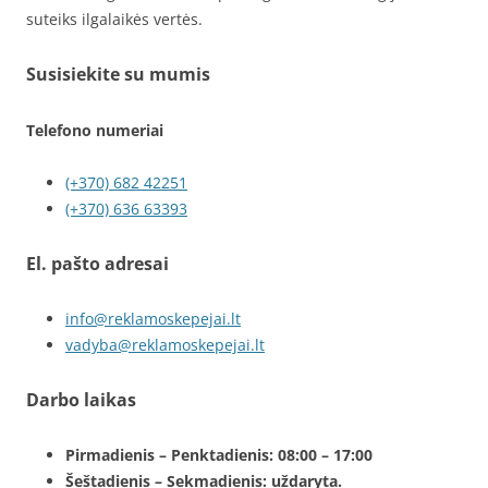
suteiks ilgalaikės vertės.
Susisiekite su mumis
Telefono numeriai
(+370) 682 42251
(+370) 636 63393
El. pašto adresai
info@reklamoskepejai.lt
vadyba@reklamoskepejai.lt
Darbo laikas
Pirmadienis – Penktadienis: 08:00 – 17:00
Šeštadienis – Sekmadienis: uždaryta.