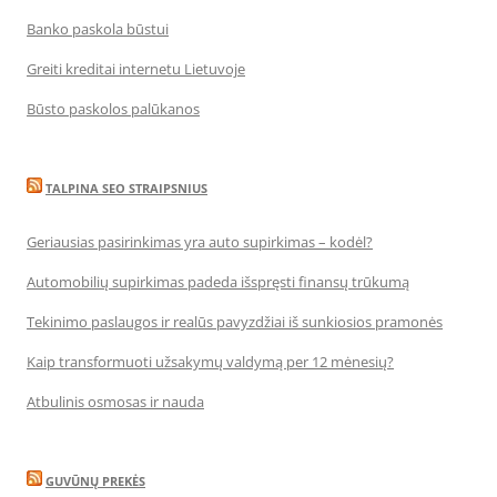
Banko paskola būstui
Greiti kreditai internetu Lietuvoje
Būsto paskolos palūkanos
TALPINA SEO STRAIPSNIUS
Geriausias pasirinkimas yra auto supirkimas – kodėl?
Automobilių supirkimas padeda išspręsti finansų trūkumą
Tekinimo paslaugos ir realūs pavyzdžiai iš sunkiosios pramonės
Kaip transformuoti užsakymų valdymą per 12 mėnesių?
Atbulinis osmosas ir nauda
GUVŪNŲ PREKĖS