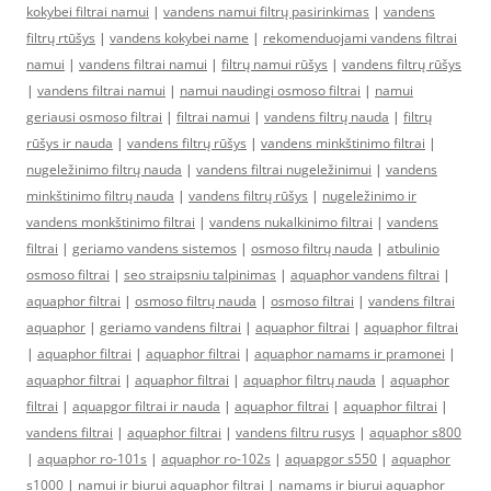
kokybei filtrai namui
|
vandens namui filtrų pasirinkimas
|
vandens
filtrų rtūšys
|
vandens kokybei name
|
rekomenduojami vandens filtrai
namui
|
vandens filtrai namui
|
filtrų namui rūšys
|
vandens filtrų rūšys
|
vandens filtrai namui
|
namui naudingi osmoso filtrai
|
namui
geriausi osmoso filtrai
|
filtrai namui
|
vandens filtrų nauda
|
filtrų
rūšys ir nauda
|
vandens filtrų rūšys
|
vandens minkštinimo filtrai
|
nugeležinimo filtrų nauda
|
vandens filtrai nugeležinimui
|
vandens
minkštinimo filtrų nauda
|
vandens filtrų rūšys
|
nugeležinimo ir
vandens monkštinimo filtrai
|
vandens nukalkinimo filtrai
|
vandens
filtrai
|
geriamo vandens sistemos
|
osmoso filtrų nauda
|
atbulinio
osmoso filtrai
|
seo straipsniu talpinimas
|
aquaphor vandens filtrai
|
aquaphor filtrai
|
osmoso filtrų nauda
|
osmoso filtrai
|
vandens filtrai
aquaphor
|
geriamo vandens filtrai
|
aquaphor filtrai
|
aquaphor filtrai
|
aquaphor filtrai
|
aquaphor filtrai
|
aquaphor namams ir pramonei
|
aquaphor filtrai
|
aquaphor filtrai
|
aquaphor filtrų nauda
|
aquaphor
filtrai
|
aquapgor filtrai ir nauda
|
aquaphor filtrai
|
aquaphor filtrai
|
vandens filtrai
|
aquaphor filtrai
|
vandens filtru rusys
|
aquaphor s800
|
aquaphor ro-101s
|
aquaphor ro-102s
|
aquapgor s550
|
aquaphor
s1000
|
namui ir biurui aquaphor filtrai
|
namams ir biurui aquaphor