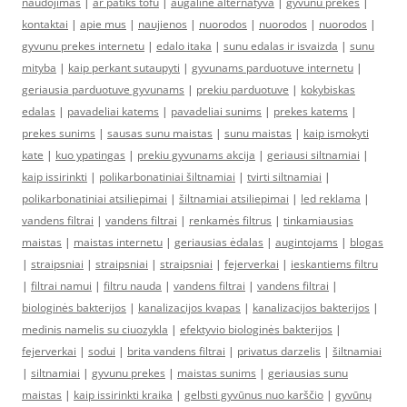
naudojimas
|
ar patiks tofu
|
augalinė alternatyva
|
gyvunu prekes
|
kontaktai
|
apie mus
|
naujienos
|
nuorodos
|
nuorodos
|
nuorodos
|
gyvunu prekes internetu
|
edalo itaka
|
sunu edalas ir isvaizda
|
sunu
mityba
|
kaip perkant sutaupyti
|
gyvunams parduotuve internetu
|
geriausia parduotuve gyvunams
|
prekiu parduotuve
|
kokybiskas
edalas
|
pavadeliai katems
|
pavadeliai sunims
|
prekes katems
|
prekes sunims
|
sausas sunu maistas
|
sunu maistas
|
kaip ismokyti
kate
|
kuo ypatingas
|
prekiu gyvunams akcija
|
geriausi siltnamiai
|
kaip issirinkti
|
polikarbonatiniai šiltnamiai
|
tvirti siltnamiai
|
polikarbonatiniai atsiliepimai
|
šiltnamiai atsiliepimai
|
led reklama
|
vandens filtrai
|
vandens filtrai
|
renkamės filtrus
|
tinkamiausias
maistas
|
maistas internetu
|
geriausias ėdalas
|
augintojams
|
blogas
|
straipsniai
|
straipsniai
|
straipsniai
|
fejerverkai
|
ieskantiems filtru
|
filtrai namui
|
filtru nauda
|
vandens filtrai
|
vandens filtrai
|
biologinės bakterijos
|
kanalizacijos kvapas
|
kanalizacijos bakterijos
|
medinis namelis su ciuozykla
|
efektyvio biologinės bakterijos
|
fejerverkai
|
sodui
|
brita vandens filtrai
|
privatus darzelis
|
šiltnamiai
|
siltnamiai
|
gyvunu prekes
|
maistas sunims
|
geriausias sunu
maistas
|
kaip issirinkti kraika
|
gelbsti gyvūnus nuo karščio
|
gyvūnų