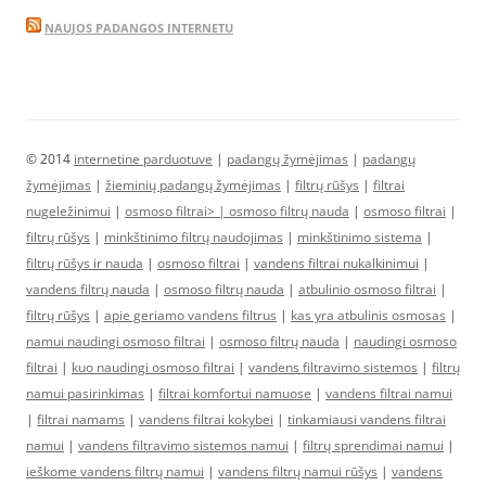
NAUJOS PADANGOS INTERNETU
© 2014
internetine parduotuve
|
padangų žymėjimas
|
padangų
žymėjimas
|
žieminių padangų žymėjimas
|
filtrų rūšys
|
filtrai
nugeležinimui
|
osmoso filtrai> |
osmoso filtrų nauda
|
osmoso filtrai
|
filtrų rūšys
|
minkštinimo filtrų naudojimas
|
minkštinimo sistema
|
filtrų rūšys ir nauda
|
osmoso filtrai
|
vandens filtrai nukalkinimui
|
vandens filtrų nauda
|
osmoso filtrų nauda
|
atbulinio osmoso filtrai
|
filtrų rūšys
|
apie geriamo vandens filtrus
|
kas yra atbulinis osmosas
|
namui naudingi osmoso filtrai
|
osmoso filtrų nauda
|
naudingi osmoso
filtrai
|
kuo naudingi osmoso filtrai
|
vandens filtravimo sistemos
|
filtrų
namui pasirinkimas
|
filtrai komfortui namuose
|
vandens filtrai namui
|
filtrai namams
|
vandens filtrai kokybei
|
tinkamiausi vandens filtrai
namui
|
vandens filtravimo sistemos namui
|
filtrų sprendimai namui
|
ieškome vandens filtrų namui
|
vandens filtrų namui rūšys
|
vandens