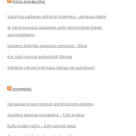
PIGUS AVIABILIETAI
Vasarinių padangų pirkimas internetu – geriausia išeitis
Ar verta brangias padangas pirkti ekonominės klasės
automobiliams
Vandens kokybės garantas namuose – filtrai
Kur rasti nuomai automobilį Vilniuje
Vokietija Lietuva mikriukai. Geriau nei autobusu?
ZOOPREKĖS
Geriausias Josera maistas sterilizuotoms katėms
Augalinė alternatyva katėms – Tofu kraikas
Kačių kraiko rūšys – kokį parinkti katei