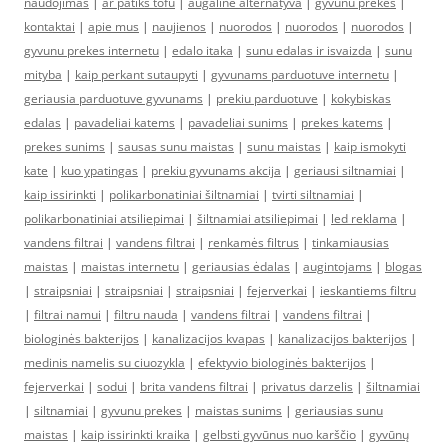
naudojimas
|
ar patiks tofu
|
augalinė alternatyva
|
gyvunu prekes
|
kontaktai
|
apie mus
|
naujienos
|
nuorodos
|
nuorodos
|
nuorodos
|
gyvunu prekes internetu
|
edalo itaka
|
sunu edalas ir isvaizda
|
sunu
mityba
|
kaip perkant sutaupyti
|
gyvunams parduotuve internetu
|
geriausia parduotuve gyvunams
|
prekiu parduotuve
|
kokybiskas
edalas
|
pavadeliai katems
|
pavadeliai sunims
|
prekes katems
|
prekes sunims
|
sausas sunu maistas
|
sunu maistas
|
kaip ismokyti
kate
|
kuo ypatingas
|
prekiu gyvunams akcija
|
geriausi siltnamiai
|
kaip issirinkti
|
polikarbonatiniai šiltnamiai
|
tvirti siltnamiai
|
polikarbonatiniai atsiliepimai
|
šiltnamiai atsiliepimai
|
led reklama
|
vandens filtrai
|
vandens filtrai
|
renkamės filtrus
|
tinkamiausias
maistas
|
maistas internetu
|
geriausias ėdalas
|
augintojams
|
blogas
|
straipsniai
|
straipsniai
|
straipsniai
|
fejerverkai
|
ieskantiems filtru
|
filtrai namui
|
filtru nauda
|
vandens filtrai
|
vandens filtrai
|
biologinės bakterijos
|
kanalizacijos kvapas
|
kanalizacijos bakterijos
|
medinis namelis su ciuozykla
|
efektyvio biologinės bakterijos
|
fejerverkai
|
sodui
|
brita vandens filtrai
|
privatus darzelis
|
šiltnamiai
|
siltnamiai
|
gyvunu prekes
|
maistas sunims
|
geriausias sunu
maistas
|
kaip issirinkti kraika
|
gelbsti gyvūnus nuo karščio
|
gyvūnų