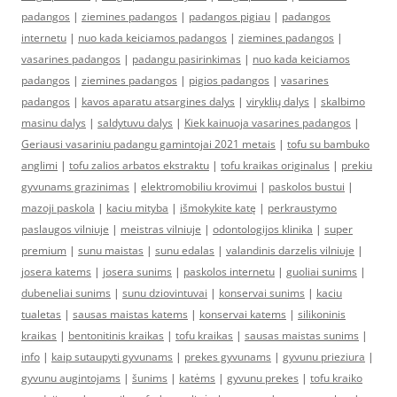
padangos
|
ziemines padangos
|
padangos pigiau
|
padangos
internetu
|
nuo kada keiciamos padangos
|
ziemines padangos
|
vasarines padangos
|
padangu pasirinkimas
|
nuo kada keiciamos
padangos
|
ziemines padangos
|
pigios padangos
|
vasarines
padangos
|
kavos aparatu atsargines dalys
|
viryklių dalys
|
skalbimo
masinu dalys
|
saldytuvu dalys
|
Kiek kainuoja vasarines padangos
|
Geriausi vasariniu padangu gamintojai 2021 metais
|
tofu su bambuko
anglimi
|
tofu zalios arbatos ekstraktu
|
tofu kraikas originalus
|
prekiu
gyvunams grazinimas
|
elektromobiliu krovimui
|
paskolos bustui
|
mazoji paskola
|
kaciu mityba
|
išmokykite katę
|
perkraustymo
paslaugos vilniuje
|
meistras vilniuje
|
odontologijos klinika
|
super
premium
|
sunu maistas
|
sunu edalas
|
valandinis darzelis vilniuje
|
josera katems
|
josera sunims
|
paskolos internetu
|
guoliai sunims
|
dubeneliai sunims
|
sunu dziovintuvai
|
konservai sunims
|
kaciu
tualetas
|
sausas maistas katems
|
konservai katems
|
silikoninis
kraikas
|
bentonitinis kraikas
|
tofu kraikas
|
sausas maistas sunims
|
info
|
kaip sutaupyti gyvunams
|
prekes gyvunams
|
gyvunu prieziura
|
gyvunu augintojams
|
šunims
|
katėms
|
gyvunu prekes
|
tofu kraiko