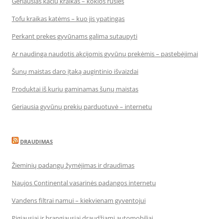
Geriausias kačių kraikas – kokios rūšies
Tofu kraikas katėms – kuo jis ypatingas
Perkant prekes gyvūnams galima sutaupyti
Ar naudinga naudotis akcijomis gyvūnų prekėmis – pastebėjimai
Šunų maistas daro įtaką augintinio išvaizdai
Produktai iš kurių gaminamas šunų maistas
Geriausia gyvūnų prekių parduotuvė – internetu
DRAUDIMAS
Žieminių padangų žymėjimas ir draudimas
Naujos Continental vasarinės padangos internetu
Vandens filtrai namui – kiekvienam gyventojui
Pigiausiai ir brangiausiai draudžiami automobiliai