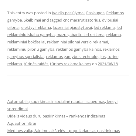
This entry was posted in
Įvairūs pasiūlymai
,
Paslaugos
,
Reklamos
gamyba
,
Skelbimai
and tagged
cnc marsrutizatorius
,
dvipusiai
pilonai
,
efektyvi reklama
,
lazeriniai pjaustytuvai
,
led reklama
,
led
reklaminiu iskabu gamyba
,
mazu gabaritu led reklama
,
reklama
,
reklaminiai bokšteliai
,
reklaminiai pilonai verslo reklamai
,
reklaminiu pilonu gamyba
,
reklamos gamyba kainos
,
reklamos
gamybos specialistai
,
reklamos gamybos technologijos
,
turine
reklama
,
tūrinės raidės
,
tūrinės reklama kainos
on
2021/06/18
.
Automobilių supirkimas ir socialinė nauda – saugumas, lengvi
sprendimai
Didelis vidaus durų pasirinkimas – rankenos ir dizainas
Aquaphor filtrai
Medinės vaikų žaidimo aikštelės – populiariausias pasirinkimas