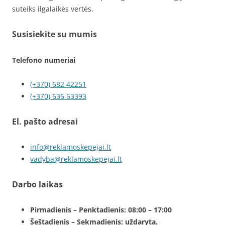
suteiks ilgalaikės vertės.
Susisiekite su mumis
Telefono numeriai
(+370) 682 42251
(+370) 636 63393
El. pašto adresai
info@reklamoskepejai.lt
vadyba@reklamoskepejai.lt
Darbo laikas
Pirmadienis – Penktadienis: 08:00 – 17:00
Šeštadienis – Sekmadienis: uždaryta.