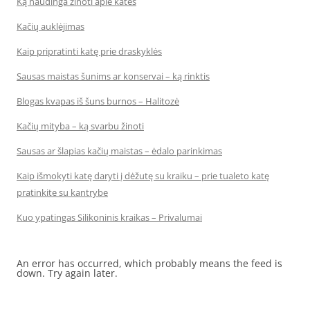
Ką naudinga žinoti apie kates
Kačių auklėjimas
Kaip pripratinti katę prie draskyklės
Sausas maistas šunims ar konservai – ką rinktis
Blogas kvapas iš šuns burnos – Halitozė
Kačių mityba – ką svarbu žinoti
Sausas ar šlapias kačių maistas – ėdalo parinkimas
Kaip išmokyti katę daryti į dėžutę su kraiku – prie tualeto katę
pratinkite su kantrybe
Kuo ypatingas Silikoninis kraikas – Privalumai
An error has occurred, which probably means the feed is
down. Try again later.