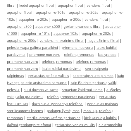
filtrai
|
kodel aquaphor filtrai
|
aquaphor filtrai
|
vandens filtrai
|
aquaphor filtrai
|
aquaphor ro-101s
|
aquaphor ro-202s
|
aquaphor ro-
102s
|
aquaphor ro-202s
|
aquaphor ro-206s
|
vandens filtrai
|
aquaphor s800
|
aquaphor s550
|
geriamo vandens filtrai
|
aquaphor
s1000
|
aquaphor ro 101s
|
aquaphor 102s
|
aquaphor ro 202s
|
aquaphor ro 206s
|
vandens minkstinimo filtrai
|
nugeležinimo filtrai
|
pelesio kvapa galima panaikinti
|
priemone nuo voru
|
lauko kubilai
pardavimui
|
priemonė nuo vorų
|
telefonų remontas
|
kas yra seo
|
priemone nuo voru
|
telefonų remontas
|
telefonų remontas
|
priemonė nuo vorų
|
lauko kubilai pardavimui
|
seo straipsniu
talpinimas
|
geriausias pelėsio valiklis
|
seo straipsniu talpinimas
|
kaip
isvengti pelesio atsiradimo namuose
|
kaip išsirinkti geriausią valiklį
pelėsiui
|
puiki dovana vaikams
|
smagiam žaidimui kieme
|
aikštelės
vaikų laiko praleidimui
|
telefonų remontas naudingas
|
geriausias
kaciu kraikas
|
dazniausiai gendantys telefonai
|
geriausias maistas
sterilizuotoms katėms
|
padangų žymėjimas
|
mobiliųjų telefonų
remontas
|
sterilizuotoms katėms geriausias
|
kiek kainuoja kubilai
|
dažnai gendantys telefonai
|
geriausias vonios valiklis
|
elektromobiliu