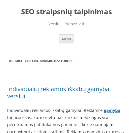
Skip
to
SEO straipsnių talpinimas
content
Verslui – 3xpozicija.lt
Menu
TAG ARCHIVES:
CNC MARSRUTIZATORIUS
Individualių reklamos iškabų gamyba
verslui
Individualių reklamos iškabų gamyba. Reklamos
gamyba
–
tai procesas, kurio metu pasirinktos medžiagos yra
perdirbamos į atitinkamus gaminius, kurie naudojami
pardavimui ar kitoms sritims. Reklamos gamybos procesas