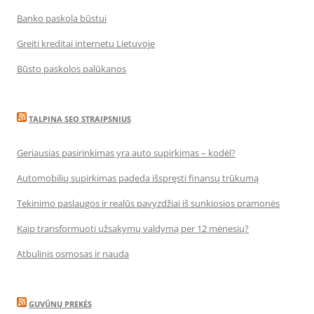
Banko paskola būstui
Greiti kreditai internetu Lietuvoje
Būsto paskolos palūkanos
TALPINA SEO STRAIPSNIUS
Geriausias pasirinkimas yra auto supirkimas – kodėl?
Automobilių supirkimas padeda išspręsti finansų trūkumą
Tekinimo paslaugos ir realūs pavyzdžiai iš sunkiosios pramonės
Kaip transformuoti užsakymų valdymą per 12 mėnesių?
Atbulinis osmosas ir nauda
GUVŪNŲ PREKĖS