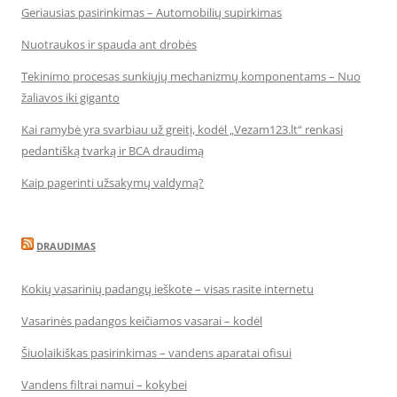
Geriausias pasirinkimas – Automobilių supirkimas
Nuotraukos ir spauda ant drobės
Tekinimo procesas sunkiųjų mechanizmų komponentams – Nuo
žaliavos iki giganto
Kai ramybė yra svarbiau už greitį, kodėl „Vezam123.lt“ renkasi
pedantišką tvarką ir BCA draudimą
Kaip pagerinti užsakymų valdymą?
DRAUDIMAS
Kokių vasarinių padangų ieškote – visas rasite internetu
Vasarinės padangos keičiamos vasarai – kodėl
Šiuolaikiškas pasirinkimas – vandens aparatai ofisui
Vandens filtrai namui – kokybei