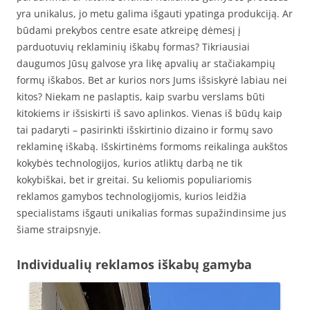
yra unikalus, jo metu galima išgauti ypatinga produkciją. Ar
būdami prekybos centre esate atkreipę dėmesį į
parduotuvių reklaminių iškabų formas? Tikriausiai
daugumos Jūsų galvose yra likę apvalių ar stačiakampių
formų iškabos. Bet ar kurios nors Jums išsiskyrė labiau nei
kitos? Niekam ne paslaptis, kaip svarbu verslams būti
kitokiems ir išsiskirti iš savo aplinkos. Vienas iš būdų kaip
tai padaryti – pasirinkti išskirtinio dizaino ir formų savo
reklaminę iškabą. Išskirtinėms formoms reikalinga aukštos
kokybės technologijos, kurios atliktų darbą ne tik
kokybiškai, bet ir greitai. Su keliomis populiariomis
reklamos gamybos technologijomis, kurios leidžia
specialistams išgauti unikalias formas supažindinsime jus
šiame straipsnyje.
Individualių reklamos iškabų gamyba