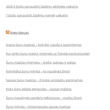
2026 6 būdų panaudoti žaidimų aikšteles vaikams
7 būdų panaudoti žaidimų namelį vaikams
ŠUNŲ ĖDALAS
Josera šunų maistas – kokybė, nauda ir pasirinkimas
Kur pirkti šunų maistą: internetu ar fizinėje parduotuvėje?
Šunų maistas internetu – greita, patogu ir pigiau
Kokybiška šunų mityba – ką naudinga žinoti
Sausas šunų maistas – iš kokių produktų gaminamas
Koks šunų ėdalas geriausias – sausas maistas
Šunų maudynės vandens telkiniuose – svarbu žinoti
Šunų mityba – tinkamiausias sausas maistas