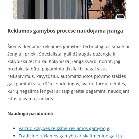
Reklamos gamybos procese naudojama įranga
Šiomis dienomis reklamos gamybos technologijos smarkiai
žengia į priekį. Specialistai gali džiaugtis pažangia ir
kokybiška technika. Kokybiška įranga svarbi norint, jog
produkcija būtų pagaminta tiksliai ir pagal visus
reikalavimus. Pavyzdžiui, automatizuotos pjovimo staklės
gali gaminti visų rūšių, sudėtingas, įvairių formų detales,
kurių negalima lengvai ar taip greitai pagaminti naudojant
kitus pjovimo įrankius.
Naudinga pasidomėti:
Vaizdo kokybės reikšmė reklamos gamyboje
;
Tradicinė reklamos gamyba ar skaitmeninė gali ją