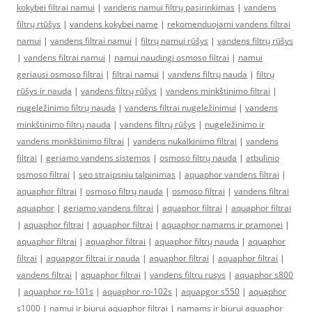
kokybei filtrai namui
|
vandens namui filtrų pasirinkimas
|
vandens
filtrų rtūšys
|
vandens kokybei name
|
rekomenduojami vandens filtrai
namui
|
vandens filtrai namui
|
filtrų namui rūšys
|
vandens filtrų rūšys
|
vandens filtrai namui
|
namui naudingi osmoso filtrai
|
namui
geriausi osmoso filtrai
|
filtrai namui
|
vandens filtrų nauda
|
filtrų
rūšys ir nauda
|
vandens filtrų rūšys
|
vandens minkštinimo filtrai
|
nugeležinimo filtrų nauda
|
vandens filtrai nugeležinimui
|
vandens
minkštinimo filtrų nauda
|
vandens filtrų rūšys
|
nugeležinimo ir
vandens monkštinimo filtrai
|
vandens nukalkinimo filtrai
|
vandens
filtrai
|
geriamo vandens sistemos
|
osmoso filtrų nauda
|
atbulinio
osmoso filtrai
|
seo straipsniu talpinimas
|
aquaphor vandens filtrai
|
aquaphor filtrai
|
osmoso filtrų nauda
|
osmoso filtrai
|
vandens filtrai
aquaphor
|
geriamo vandens filtrai
|
aquaphor filtrai
|
aquaphor filtrai
|
aquaphor filtrai
|
aquaphor filtrai
|
aquaphor namams ir pramonei
|
aquaphor filtrai
|
aquaphor filtrai
|
aquaphor filtrų nauda
|
aquaphor
filtrai
|
aquapgor filtrai ir nauda
|
aquaphor filtrai
|
aquaphor filtrai
|
vandens filtrai
|
aquaphor filtrai
|
vandens filtru rusys
|
aquaphor s800
|
aquaphor ro-101s
|
aquaphor ro-102s
|
aquapgor s550
|
aquaphor
s1000
|
namui ir biurui aquaphor filtrai
|
namams ir biurui aquaphor