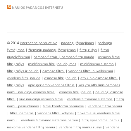
NAUJOS PADANGOS INTERNETU
© 2014
internetine parduotuve
|
padangų žymėjimas
|
padangų
žymėjimas
|
žieminių padangų žymėjimas
|
filtrų rūšys
|
filtrai
nugeležinimui
|
osmoso filtrai> |
osmoso filtrų nauda
|
osmoso filtrai
|
filtrų rūšys
|
minkštinimo filtrų naudojimas
|
minkštinimo sistema
|
filtrų rūšys ir nauda
|
osmoso filtrai
|
vandens filtrai nukalkinimui
|
vandens filtrų nauda
|
osmoso filtrų nauda
|
atbulinio osmoso filtrai
|
filtrų rūšys
|
apie geriamo vandens filtrus
|
kas yra atbulinis osmosas
|
namui naudingi osmoso filtrai
|
osmoso filtrų nauda
|
naudingi osmoso
filtrai
|
kuo naudingi osmoso filtrai
|
vandens filtravimo sistemos
|
filtrų
namui pasirinkimas
|
filtrai komfortui namuose
|
vandens filtrai namui
|
filtrai namams
|
vandens filtrai kokybei
|
tinkamiausi vandens filtrai
namui
|
vandens filtravimo sistemos namui
|
filtrų sprendimai namui
|
ieškome vandens filtrų namui
|
vandens filtrų namui rūšys
|
vandens