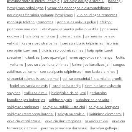
ikrovimo stoteliu pletra lietuvoje
|
lietuvoje daugeja stoteliu
|
padangų
žymėjimas reikalingas
|
vasarinės padangos elektromobiliams
|
naudingas žieminių padangų žymėjimas
|
kuo naudingas remontas
|
mobiliųjų telefonų remontas
|
geriausias valiklis peliui
|
efektyvi
priemone nuo voru
|
efektyviai veikiantis pelėsio valiklis
|
priemonė
nuo vorų
|
telefonų remontas
|
josera classic
|
geriausias pelesio
valiklis
|
kas yra seo straipsniai
|
seo straipsniu talpinimas
|
isorinis
seo optimizavimas
|
vidinis seo optimizavimas
|
kaip optimizuoti
svetaine
|
kriaukles
|
seo apzvalga
|
namu apyvokos reikmenys
|
buitis
|
vaikams
|
seo straipsniu talpinimas
|
bakterijos kanalizacijai
|
saugus
zaidimas vaikams
|
seo straipsniu talpinimas
|
nuo kada ziemines
|
siltnamiai stipruolis atsiliepimai
|
polikarbonatiniai šiltnamiai stipruolis
|
kodel atsiranda pelesis
|
listerijos bakterija
|
zieminio langu skyscio
savybes
|
vaiku zaidimui
|
bioloģiskie risinājumi
|
geriausios
kanalizacijos bakterijos
|
adblue skystis
|
buhalterine apskaita
|
saldytuvu rankenos
|
saldytuvu saldikliu stalciai
|
saldytuvu lentynos
|
saldytuvu termoreguliatoriai
|
saldytuvu stalciai
|
kaitinimo elementai
|
orkaiciu ventiliatoriai
|
orkaiciu duru tarpines
|
orkaiciu stiklai
|
orkaiciu
termoreguliatoriai
|
parama privaciam darzeliui
|
darzeliai gelbeja
|