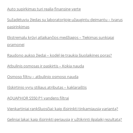
Auto supirkimas turi realią finansinę vertę
Sužadėtuvių žiedas su laboratorijoje užaugintu deimantu – tvarus
pasirinkimas
Ekstremalų krūvį atlaikančios medžiagos – Tiekimas sunkiajai
pramonei
Raudono aukso žiedai – kodėl jie traukia šiuolaikines poras?
Atbulinis osmosas ir paskirtis – Kokia nauda
Osmoso filtrų – atbulinio osmoso nauda
Išskirtinio vyrų stiliaus atributas – kaklaraištis
AQUAPHOR S550 P1 vandens filtrai
Vienkartiniai rankšluosčiai: kaip išsirinkti tinkamiausią variantą?
Geliniai lakai: kaip išsirinkti geriausią ir užtikrinti ilgalaikį rezultatą?