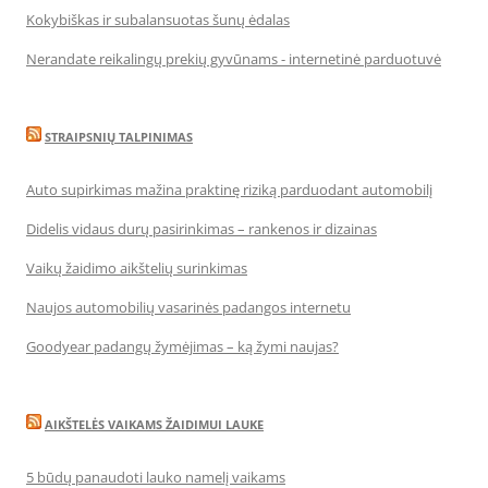
Kokybiškas ir subalansuotas šunų ėdalas
Nerandate reikalingų prekių gyvūnams - internetinė parduotuvė
STRAIPSNIŲ TALPINIMAS
Auto supirkimas mažina praktinę riziką parduodant automobilį
Didelis vidaus durų pasirinkimas – rankenos ir dizainas
Vaikų žaidimo aikštelių surinkimas
Naujos automobilių vasarinės padangos internetu
Goodyear padangų žymėjimas – ką žymi naujas?
AIKŠTELĖS VAIKAMS ŽAIDIMUI LAUKE
5 būdų panaudoti lauko namelį vaikams