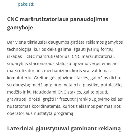
pakeisti
;
CNC maršrutizatoriaus panaudojimas
gamyboje
Dar viena tikriausiai daugumos girdėta reklamos gamybos
technologija, kurios dėka galima išgauti įvairių formų
iškabas – CNC maršrutizatorius. CNC maršrutizatoriai,
sudaryti iš stacionaraus stalo su pjovimo verpstėmis ar
maršrutizatoriaus mechanizmu, kuris yra valdomas
kompiuteriu. Greitaeigės pjovimo staklės, galinčios dirbu
su daugybę medžiagų: nuo metalo iki plastiko, putplasčio,
medžio ir kt. Naudodami CNC stakles, galite pjauti,
graviruoti, drožti, gręžti ir frezuoti; įrankio „pjovimo kelias“
nustatomas koordinatėmis, kurios tiekiamos per mašinos
operatoriaus nustatytą programą.
Lazeriniai pjaustytuvai gaminant reklamą