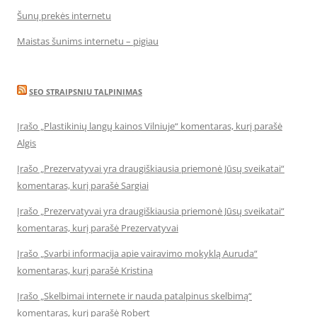
Šunų prekės internetu
Maistas šunims internetu – pigiau
SEO STRAIPSNIU TALPINIMAS
Įrašo „Plastikinių langų kainos Vilniuje“ komentaras, kurį parašė
Algis
Įrašo „Prezervatyvai yra draugiškiausia priemonė Jūsų sveikatai“
komentaras, kurį parašė Sargiai
Įrašo „Prezervatyvai yra draugiškiausia priemonė Jūsų sveikatai“
komentaras, kurį parašė Prezervatyvai
Įrašo „Svarbi informacija apie vairavimo mokyklą Auruda“
komentaras, kurį parašė Kristina
Įrašo „Skelbimai internete ir nauda patalpinus skelbimą“
komentaras, kurį parašė Robert