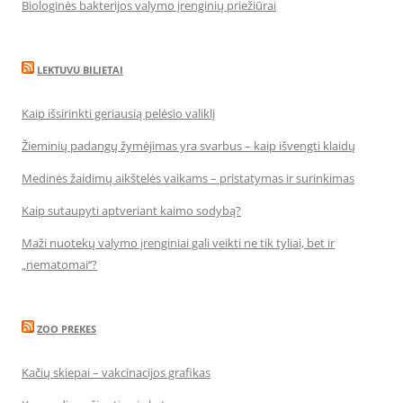
Biologinės bakterijos valymo įrenginių priežiūrai
LEKTUVU BILIETAI
Kaip išsirinkti geriausią pelėsio valiklį
Žieminių padangų žymėjimas yra svarbus – kaip išvengti klaidų
Medinės žaidimų aikštelės vaikams – pristatymas ir surinkimas
Kaip sutaupyti aptveriant kaimo sodybą?
Maži nuotekų valymo įrenginiai gali veikti ne tik tyliai, bet ir
„nematomai‘‘?
ZOO PREKES
Kačių skiepai – vakcinacijos grafikas