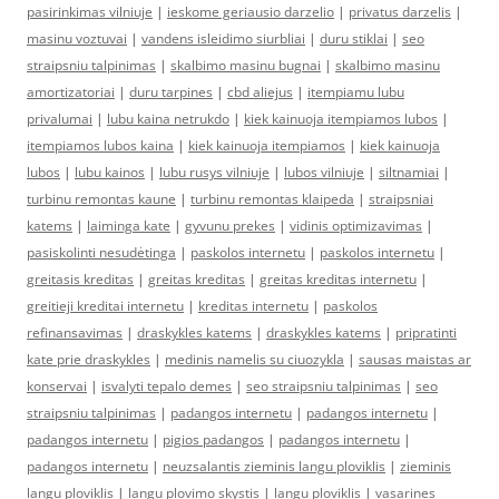
pasirinkimas vilniuje
|
ieskome geriausio darzelio
|
privatus darzelis
|
masinu voztuvai
|
vandens isleidimo siurbliai
|
duru stiklai
|
seo
straipsniu talpinimas
|
skalbimo masinu bugnai
|
skalbimo masinu
amortizatoriai
|
duru tarpines
|
cbd aliejus
|
itempiamu lubu
privalumai
|
lubu kaina netrukdo
|
kiek kainuoja itempiamos lubos
|
itempiamos lubos kaina
|
kiek kainuoja itempiamos
|
kiek kainuoja
lubos
|
lubu kainos
|
lubu rusys vilniuje
|
lubos vilniuje
|
siltnamiai
|
turbinu remontas kaune
|
turbinu remontas klaipeda
|
straipsniai
katems
|
laiminga kate
|
gyvunu prekes
|
vidinis optimizavimas
|
pasiskolinti nesudėtinga
|
paskolos internetu
|
paskolos internetu
|
greitasis kreditas
|
greitas kreditas
|
greitas kreditas internetu
|
greitieji kreditai internetu
|
kreditas internetu
|
paskolos
refinansavimas
|
draskykles katems
|
draskykles katems
|
pripratinti
kate prie draskykles
|
medinis namelis su ciuozykla
|
sausas maistas ar
konservai
|
isvalyti tepalo demes
|
seo straipsniu talpinimas
|
seo
straipsniu talpinimas
|
padangos internetu
|
padangos internetu
|
padangos internetu
|
pigios padangos
|
padangos internetu
|
padangos internetu
|
neuzsalantis zieminis langu ploviklis
|
zieminis
langu ploviklis
|
langu plovimo skystis
|
langu ploviklis
|
vasarines