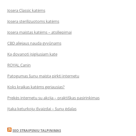
Josera Classic katėms
Josera sterilizuotoms katėms
Josera maistas katėms – atsiliepimai
CBD aliejaus nauda gyvūnams
Ką dovanoti įsigijusiam katę
ROYAL Canin
Patogumas šunų maistą pirkti internetu
Koks kraikas katėms geriausias?
Prekės internetu su akcija – praktiškas pasirinkimas
Įtaka keturkojų išvaizdai – šunų ėdalas
SEO STRAIPSNIU TALPINIMAS