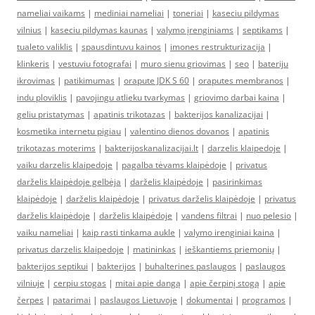
nameliai vaikams
|
mediniai nameliai
|
toneriai
|
kaseciu pildymas
vilnius
|
kaseciu pildymas kaunas
|
valymo įrenginiams
|
septikams
|
tualeto valiklis
|
spausdintuvu kainos
|
imones restrukturizacija
|
klinkeris
|
vestuviu fotografai
|
muro sienu griovimas
|
seo
|
bateriju
ikrovimas
|
patikimumas
|
orapute JDK S 60
|
oraputes membranos
|
indu ploviklis
|
pavojingu atlieku tvarkymas
|
griovimo darbai kaina
|
geliu pristatymas
|
apatinis trikotazas
|
bakterijos kanalizacijai
|
kosmetika internetu pigiau
|
valentino dienos dovanos
|
apatinis
trikotazas moterims
|
bakterijoskanalizacijai.lt
|
darzelis klaipedoje
|
vaiku darzelis klaipedoje
|
pagalba tėvams klaipėdoje
|
privatus
darželis klaipėdoje gelbėja
|
darželis klaipėdoje
|
pasirinkimas
klaipėdoje
|
darželis klaipėdoje
|
privatus darželis klaipėdoje
|
privatus
darželis klaipėdoje
|
darželis klaipėdoje
|
vandens filtrai
|
nuo pelesio
|
vaiku nameliai
|
kaip rasti tinkama aukle
|
valymo irenginiai kaina
|
privatus darzelis klaipedoje
|
matininkas
|
ieškantiems priemonių
|
bakterijos septikui
|
bakterijos
|
buhalterines paslaugos
|
paslaugos
vilniuje
|
cerpiu stogas
|
mitai apie dangą
|
apie čerpinį stogą
|
apie
čerpes
|
patarimai
|
paslaugos Lietuvoje
|
dokumentai
|
programos
|