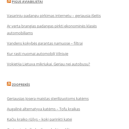
PIGUS AVIABILIETAI
Vasarinių padangų pirkimas internetu – geriausia išeitis
Ar verta brangias padangas pirkti ekonominės klasės
automobiliams
Vandens kokybės garantas namuose – filtrai
Kur rasti nuomai automobilį Vilniuje
Vokietija Lietuva mikriukai. Geriau nei autobusu?
ZOOPREKĖS
Geriausias Josera maistas sterilizuotoms katėms
Augalinė alternatyva katėms – Tofu kraikas
Kačių kraiko rūšys – kokį parinkti katei