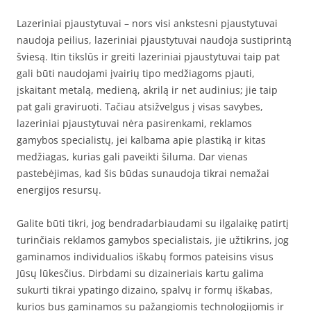
Lazeriniai pjaustytuvai – nors visi ankstesni pjaustytuvai
naudoja peilius, lazeriniai pjaustytuvai naudoja sustiprintą
šviesą. Itin tikslūs ir greiti lazeriniai pjaustytuvai taip pat
gali būti naudojami įvairių tipo medžiagoms pjauti,
įskaitant metalą, medieną, akrilą ir net audinius; jie taip
pat gali graviruoti. Tačiau atsižvelgus į visas savybes,
lazeriniai pjaustytuvai nėra pasirenkami, reklamos
gamybos specialistų, jei kalbama apie plastiką ir kitas
medžiagas, kurias gali paveikti šiluma. Dar vienas
pastebėjimas, kad šis būdas sunaudoja tikrai nemažai
energijos resursų.
Galite būti tikri, jog bendradarbiaudami su ilgalaikę patirtį
turinčiais reklamos gamybos specialistais, jie užtikrins, jog
gaminamos individualios iškabų formos pateisins visus
Jūsų lūkesčius. Dirbdami su dizaineriais kartu galima
sukurti tikrai ypatingo dizaino, spalvų ir formų iškabas,
kurios bus gaminamos su pažangiomis technologijomis ir