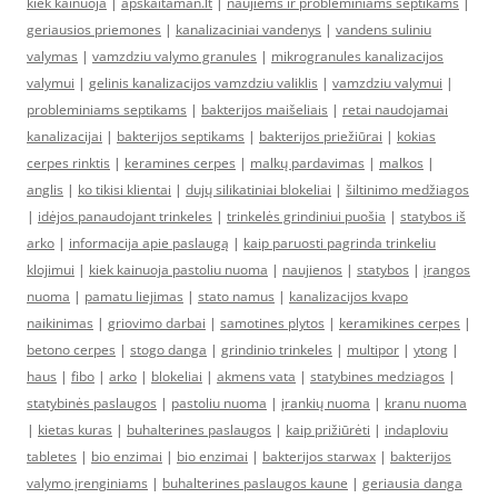
kiek kainuoja
|
apskaitaman.lt
|
naujiems ir probleminiams septikams
|
geriausios priemones
|
kanalizaciniai vandenys
|
vandens suliniu
valymas
|
vamzdziu valymo granules
|
mikrogranules kanalizacijos
valymui
|
gelinis kanalizacijos vamzdziu valiklis
|
vamzdziu valymui
|
probleminiams septikams
|
bakterijos maišeliais
|
retai naudojamai
kanalizacijai
|
bakterijos septikams
|
bakterijos priežiūrai
|
kokias
cerpes rinktis
|
keramines cerpes
|
malkų pardavimas
|
malkos
|
anglis
|
ko tikisi klientai
|
dujų silikatiniai blokeliai
|
šiltinimo medžiagos
|
idėjos panaudojant trinkeles
|
trinkelės grindiniui puošia
|
statybos iš
arko
|
informacija apie paslaugą
|
kaip paruosti pagrinda trinkeliu
klojimui
|
kiek kainuoja pastoliu nuoma
|
naujienos
|
statybos
|
įrangos
nuoma
|
pamatu liejimas
|
stato namus
|
kanalizacijos kvapo
naikinimas
|
griovimo darbai
|
samotines plytos
|
keramikines cerpes
|
betono cerpes
|
stogo danga
|
grindinio trinkeles
|
multipor
|
ytong
|
haus
|
fibo
|
arko
|
blokeliai
|
akmens vata
|
statybines medziagos
|
statybinės paslaugos
|
pastoliu nuoma
|
įrankių nuoma
|
kranu nuoma
|
kietas kuras
|
buhalterines paslaugos
|
kaip prižiūrėti
|
indaploviu
tabletes
|
bio enzimai
|
bio enzimai
|
bakterijos starwax
|
bakterijos
valymo įrenginiams
|
buhalterines paslaugos kaune
|
geriausia danga