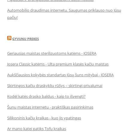
Automobilio draudimas internetu. Saugumas priklauso nuo Jūsų
pačių!
GYVUNU PREKES
Geriausias maistas sterilizuotoms katėms - JOSERA
Josera Classic katėms - Ulta premium klasės kačių maistas
Aukščiausios kokybės standartas Jūsų šuns mitybai - JOSERA
Skirtingos kačių draskyklių rūšys – skirtingi privalumai
Kodėl katės drasko baldus - kaip to išvengti?
Šunų maistas internetu - praktiškas pasirinkimas
Silikoninis kačių kraikas - kuo jis ypatingas
Ar mano katei patiks Tofu kraikas