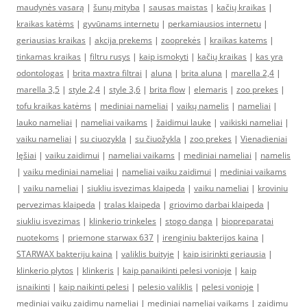
maudynės vasarą
|
šunų mityba
|
sausas maistas
|
kačių kraikas
|
kraikas katėms
|
gyvūnams internetu
|
perkamiausios internetu
|
geriausias kraikas
|
akcija prekems
|
zooprekės
|
kraikas katems
|
tinkamas kraikas
|
filtru rusys
|
kaip ismokyti
|
kačių kraikas
|
kas yra
odontologas
|
brita maxtra filtrai
|
aluna
|
brita aluna
|
marella 2,4
|
marella 3,5
|
style 2,4
|
style 3,6
|
brita flow
|
elemaris
|
zoo prekes
|
tofu kraikas katėms
|
mediniai nameliai
|
vaikų namelis
|
nameliai
|
lauko nameliai
|
nameliai vaikams
|
žaidimui lauke
|
vaikiski nameliai
|
vaiku nameliai
|
su ciuozykla
|
su čiuožykla
|
zoo prekes
|
Vienadieniai
lęšiai
|
vaiku zaidimui
|
nameliai vaikams
|
mediniai nameliai
|
namelis
|
vaiku mediniai nameliai
|
nameliai vaiku zaidimui
|
mediniai vaikams
|
vaiku nameliai
|
siukliu isvezimas klaipeda
|
vaiku nameliai
|
kroviniu
pervezimas klaipeda
|
tralas klaipeda
|
griovimo darbai klaipeda
|
siukliu isvezimas
|
klinkerio trinkeles
|
stogo danga
|
biopreparatai
nuotekoms
|
priemone starwax 637
|
irenginiu bakterijos kaina
|
STARWAX bakteriju kaina
|
valiklis buityje
|
kaip isirinkti geriausia
|
klinkerio plytos
|
klinkeris
|
kaip panaikinti pelesi vonioje
|
kaip
isnaikinti
|
kaip naikinti pelesi
|
pelesio valiklis
|
pelesi vonioje
|
mediniai vaiku zaidimu nameliai
|
mediniai nameliai vaikams
|
zaidimu