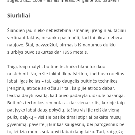
sugedo tik… 2008 – aisiais metais. Ar galite tuo patikėti?
Siurbliai
Šiandien jau nieko nebestebina išmanieji įrenginiai, tačiau
vertinant faktus, nesunku pastebėti, kad tai tikrai nebėra
naujovė. Štai, pavyzdžiui, pirmasis išmanumus dulkių
siurblys buvo sukurtas dar 1996 metais.
Taigi, kaip matyti, buitinė technika tikrai turi kuo
nustebinti. Na, o šie faktai tik patvirtina, kad buvo nueitas
labai ilgas kelias – tai, kaip daugelis buitinės technikos
įrenginių atrodė anksčiau ir tai, kaip jie atrodo dabar,
leidžia daryti išvadą, kad buvo padaryta didžiulė pažanga.
Buitinės technikos remontas – dar viena sritis, kurioje taip
pat įvyko labai daug pokyčių. tačiau visi jie reiškia vieną
puikų dalykų – visi šie pasikeitimai stipriai pakeitė mūsų
gyvenimą; pavertė jį kur kas saugesnių bei patogesniu; be
to, leidžia mums sutaupyti labai daug laiko. Tad, kai grįžę