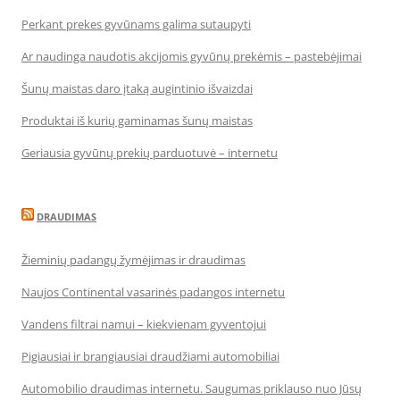
Perkant prekes gyvūnams galima sutaupyti
Ar naudinga naudotis akcijomis gyvūnų prekėmis – pastebėjimai
Šunų maistas daro įtaką augintinio išvaizdai
Produktai iš kurių gaminamas šunų maistas
Geriausia gyvūnų prekių parduotuvė – internetu
DRAUDIMAS
Žieminių padangų žymėjimas ir draudimas
Naujos Continental vasarinės padangos internetu
Vandens filtrai namui – kiekvienam gyventojui
Pigiausiai ir brangiausiai draudžiami automobiliai
Automobilio draudimas internetu. Saugumas priklauso nuo Jūsų