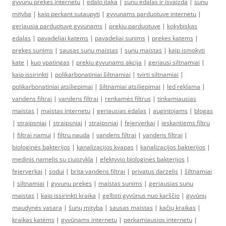
gyvunu prekes internetu
|
edalo itaka
|
sunu edalas ir isvaizda
|
sunu
mityba
|
kaip perkant sutaupyti
|
gyvunams parduotuve internetu
|
geriausia parduotuve gyvunams
|
prekiu parduotuve
|
kokybiskas
edalas
|
pavadeliai katems
|
pavadeliai sunims
|
prekes katems
|
prekes sunims
|
sausas sunu maistas
|
sunu maistas
|
kaip ismokyti
kate
|
kuo ypatingas
|
prekiu gyvunams akcija
|
geriausi siltnamiai
|
kaip issirinkti
|
polikarbonatiniai šiltnamiai
|
tvirti siltnamiai
|
polikarbonatiniai atsiliepimai
|
šiltnamiai atsiliepimai
|
led reklama
|
vandens filtrai
|
vandens filtrai
|
renkamės filtrus
|
tinkamiausias
maistas
|
maistas internetu
|
geriausias ėdalas
|
augintojams
|
blogas
|
straipsniai
|
straipsniai
|
straipsniai
|
fejerverkai
|
ieskantiems filtru
|
filtrai namui
|
filtru nauda
|
vandens filtrai
|
vandens filtrai
|
biologinės bakterijos
|
kanalizacijos kvapas
|
kanalizacijos bakterijos
|
medinis namelis su ciuozykla
|
efektyvio biologinės bakterijos
|
fejerverkai
|
sodui
|
brita vandens filtrai
|
privatus darzelis
|
šiltnamiai
|
siltnamiai
|
gyvunu prekes
|
maistas sunims
|
geriausias sunu
maistas
|
kaip issirinkti kraika
|
gelbsti gyvūnus nuo karščio
|
gyvūnų
maudynės vasarą
|
šunų mityba
|
sausas maistas
|
kačių kraikas
|
kraikas katėms
|
gyvūnams internetu
|
perkamiausios internetu
|