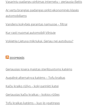
Vasarinių padangų pirkimas internetu – geriausia išeitis
Ar verta brangias padangas pirkti ekonominės klasės
automobiliams
Vandens kokybės garantas namuose – filtrai
Kur rasti nuomai automobilį Vilniuje
Vokietija Lietuva mikriukai. Geriau nei autobusu?
ZOOPREKĖS
Geriausias Josera maistas sterilizuotoms katėms
Augalinė alternatyva katėms – Tofu kraikas
Kačių kraiko rūšys – kokį parinkti katei
Geriausias kačių kraikas – kokios rūšies
Tofu kraikas katėms – kuo jis ypatingas