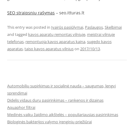
SEO straipsnių rašymas
– seo.itturas.lt
This entry was posted in
Įvairūs pasiūlymai
,
Paslaugos
,
Skelbimai
and tagged
kavos aparatų remontas vilniuje
,
meistrai vilniuje
telefonas
,
remontuoja kavos aparatus kaina
,
sugedo kavos
aparatas
,
taiso kavos aparatus vilnius
on
2017/10/13
.
Automobilių supirkimas ir socialinė nauda – saugumas, lengvi
sprendimai
Didelis vidaus durų pasirinkimas – rankenos ir dizainas
Aquaphor filtrai
Medinės vaikų žaidimo aikštelės – populiariausias pasirinkimas
Biologinės bakterijos valymo įrenginių priežiūrai