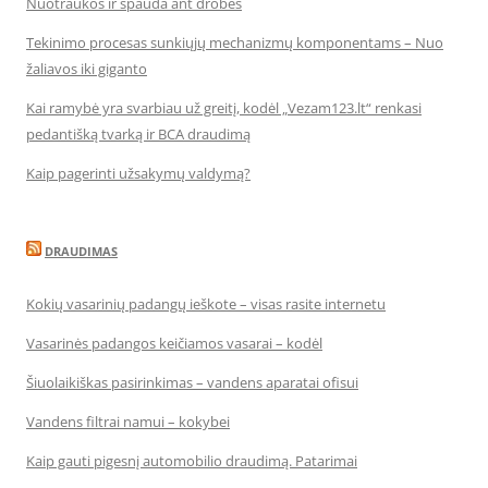
Nuotraukos ir spauda ant drobės
Tekinimo procesas sunkiųjų mechanizmų komponentams – Nuo
žaliavos iki giganto
Kai ramybė yra svarbiau už greitį, kodėl „Vezam123.lt“ renkasi
pedantišką tvarką ir BCA draudimą
Kaip pagerinti užsakymų valdymą?
DRAUDIMAS
Kokių vasarinių padangų ieškote – visas rasite internetu
Vasarinės padangos keičiamos vasarai – kodėl
Šiuolaikiškas pasirinkimas – vandens aparatai ofisui
Vandens filtrai namui – kokybei
Kaip gauti pigesnį automobilio draudimą. Patarimai