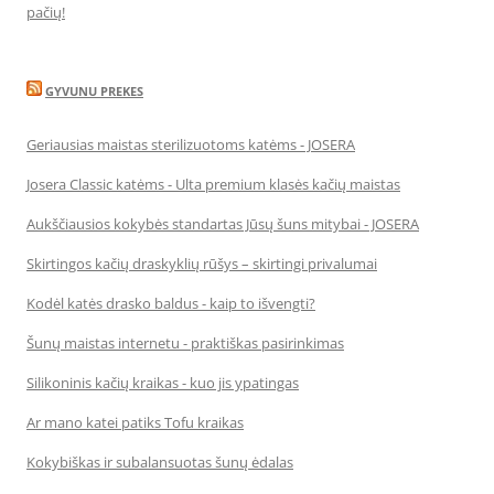
pačių!
GYVUNU PREKES
Geriausias maistas sterilizuotoms katėms - JOSERA
Josera Classic katėms - Ulta premium klasės kačių maistas
Aukščiausios kokybės standartas Jūsų šuns mitybai - JOSERA
Skirtingos kačių draskyklių rūšys – skirtingi privalumai
Kodėl katės drasko baldus - kaip to išvengti?
Šunų maistas internetu - praktiškas pasirinkimas
Silikoninis kačių kraikas - kuo jis ypatingas
Ar mano katei patiks Tofu kraikas
Kokybiškas ir subalansuotas šunų ėdalas