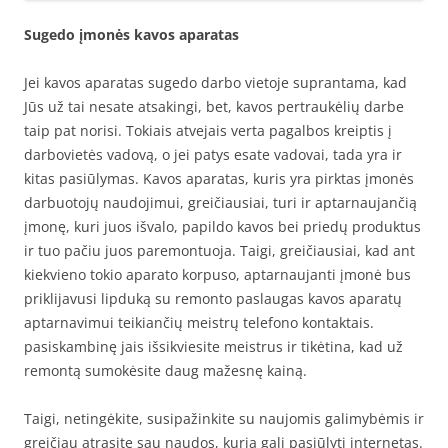
Sugedo įmonės kavos aparatas
Jei kavos aparatas sugedo darbo vietoje suprantama, kad
Jūs už tai nesate atsakingi, bet, kavos pertraukėlių darbe
taip pat norisi. Tokiais atvejais verta pagalbos kreiptis į
darbovietės vadovą, o jei patys esate vadovai, tada yra ir
kitas pasiūlymas. Kavos aparatas, kuris yra pirktas įmonės
darbuotojų naudojimui, greičiausiai, turi ir aptarnaujančią
įmonę, kuri juos išvalo, papildo kavos bei priedų produktus
ir tuo pačiu juos paremontuoja. Taigi, greičiausiai, kad ant
kiekvieno tokio aparato korpuso, aptarnaujanti įmonė bus
priklijavusi lipduką su remonto paslaugas kavos aparatų
aptarnavimui teikiančių meistrų telefono kontaktais.
pasiskambinę jais išsikviesite meistrus ir tikėtina, kad už
remontą sumokėsite daug mažesnę kainą.
Taigi, netingėkite, susipažinkite su naujomis galimybėmis ir
greičiau atrasite sau naudos, kurią gali pasiūlyti internetas.