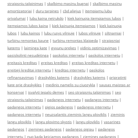
straipsniu talpinimas
|
skalbimo masinu bugnai
|
skalbimo masinu
amortizatoriai
|
duru tarpines
|
cbd aliejus
|
itempiamu lubu
privalumai
|
lubu kaina netrukdo
|
kiek kainuoja itempiamos lubos
|
itempiamos lubos kaina
|
kiek kainuoja itempiamos
|
kiek kainuoja
lubos
|
lubu kainos
|
lubu rusys vilniuje
|
lubos vilniuje
|
siltnamiai
|
turbinu remontas kaune
|
turbinu remontas klaipeda
|
straipsniai
katems
|
laiminga kate
|
gyvunu prekes
|
vidinis optimizavimas
|
pasiskolinti nesudėtinga
|
paskolos internetu
|
paskolos internetu
|
greitasis kreditas
|
greitas kreditas
|
greitas kreditas internetu
|
greitieji kreditai internetu
|
kreditas internetu
|
paskolos
refinansavimas
|
draskykles katems
|
draskykles katems
|
pripratinti
kate prie draskykles
|
medinis namelis su ciuozykla
|
sausas maistas ar
konservai
|
isvalyti tepalo demes
|
seo straipsniu talpinimas
|
seo
straipsniu talpinimas
|
padangos internetu
|
padangos internetu
|
padangos internetu
|
pigios padangos
|
padangos internetu
|
padangos internetu
|
neuzsalantis zieminis langu ploviklis
|
zieminis
langu ploviklis
|
langu plovimo skystis
|
langu ploviklis
|
vasarines
padangos
|
ziemines padangos
|
padangos pigiau
|
padangos
internetu
|
nuo kada keiciamos padangos
|
ziemines padangos
|