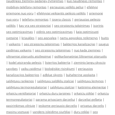
naudingas žieminių padangų žymėjimas
|
kuo naudingas remontas
|
mobiliųjų telefonų remontas
|
geriausias valiklis peliui
|
efektyvi
priemone nuo voru
|
efektyviai veikiantis pelėsio valiklis
|
priemonė
nuo vorų
|
telefonų remontas
|
josera classic
|
geriausias pelesio
valiklis
|
kas yra seo straipsniai
|
seo straipsniu talpinimas
|
isorinis
seo optimizavimas
|
vidinis seo optimizavimas
|
kaip optimizuoti
svetaine
|
kriaukles
|
seo apzvalga
|
namu apyvokos reikmenys
|
buitis
|
vaikams
|
seo straipsniu talpinimas
|
bakterijos kanalizacijai
|
saugus
zaidimas vaikams
|
seo straipsniu talpinimas
|
nuo kada ziemines
|
siltnamiai stipruolis atsiliepimai
|
polikarbonatiniai šiltnamiai stipruolis
|
kodel atsiranda pelesis
|
listerijos bakterija
|
zieminio langu skyscio
savybes
|
vaiku zaidimui
|
bioloģiskie risinājumi
|
geriausios
kanalizacijos bakterijos
|
adblue skystis
|
buhalterine apskaita
|
saldytuvu rankenos
|
saldytuvu saldikliu stalciai
|
saldytuvu lentynos
|
saldytuvu termoreguliatoriai
|
saldytuvu stalciai
|
kaitinimo elementai
|
orkaiciu ventiliatoriai
|
orkaiciu duru tarpines
|
orkaiciu stiklai
|
orkaiciu
termoreguliatoriai
|
parama privaciam darzeliui
|
darzeliai gelbeja
|
pasirinkimas vilniuje
|
ieskome geriausio darzelio
|
privatus darzelis
|
masinu voztuvai
|
vandens isleidimo siurbliai
|
duru stiklai
|
seo