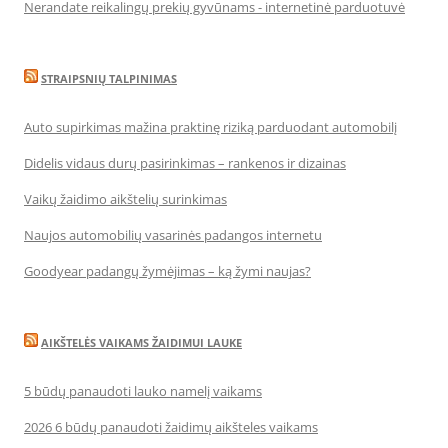
Nerandate reikalingų prekių gyvūnams - internetinė parduotuvė
STRAIPSNIŲ TALPINIMAS
Auto supirkimas mažina praktinę riziką parduodant automobilį
Didelis vidaus durų pasirinkimas – rankenos ir dizainas
Vaikų žaidimo aikštelių surinkimas
Naujos automobilių vasarinės padangos internetu
Goodyear padangų žymėjimas – ką žymi naujas?
AIKŠTELĖS VAIKAMS ŽAIDIMUI LAUKE
5 būdų panaudoti lauko namelį vaikams
2026 6 būdų panaudoti žaidimų aikšteles vaikams