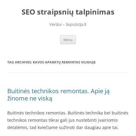
Skip
to
SEO straipsnių talpinimas
content
Verslui – 3xpozicija.lt
Menu
TAG ARCHIVES:
KAVOS APARATŲ REMONTAS VILNIUJE
Buitinės technikos remontas. Apie ją
žinome ne viską
Buitinės technikos remontas. Buitinės technika bei buitinės
technikos remontas tikrai gali jus nustebinti įvairiomis
detalėmis, tad kviečiame sužinoti dar daugiau apie tai.