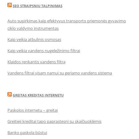
SEO STRAIPSNIU TALPINIMAS
Auto supirkimas kaip efektyvus transporto priemonės gyvavimo
ciklo valdymo instrumentas
Kaip veikia atbulinis osmosas
Kaip veikia vandens nugeležinimo filtrai
Klaidos renkantis vandens filtrą
Vandens filtrai visam namui su geriamo vandens sistema
GREITAS KREDITAS INTERNETU
Paskolos internetu – greitai
Greitieji kreditai tapo paprastesni su skaičiuoklėmis
Banko paskola būstui