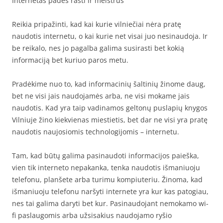
Internetas padės rasti ir meistrus
Reikia pripažinti, kad kai kurie vilniečiai nėra pratę
naudotis internetu, o kai kurie net visai juo nesinaudoja. Ir
be reikalo, nes jo pagalba galima susirasti bet kokią
informaciją bet kuriuo paros metu.
Pradėkime nuo to, kad informacinių šaltinių žinome daug,
bet ne visi jais naudojamės arba, ne visi mokame jais
naudotis. Kad yra taip vadinamos geltonų puslapių knygos
Vilniuje žino kiekvienas miestietis, bet dar ne visi yra pratę
naudotis naujosiomis technologijomis – internetu.
Tam, kad būtų galima pasinaudoti informacijos paieška,
vien tik interneto nepakanka, tenka naudotis išmaniuoju
telefonu, planšete arba turimu kompiuteriu. Žinoma, kad
išmaniuoju telefonu naršyti internete yra kur kas patogiau,
nes tai galima daryti bet kur. Pasinaudojant nemokamo wi-
fi paslaugomis arba užsisakius naudojamo ryšio