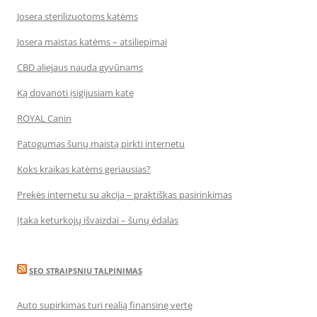
Josera sterilizuotoms katėms
Josera maistas katėms – atsiliepimai
CBD aliejaus nauda gyvūnams
Ką dovanoti įsigijusiam katę
ROYAL Canin
Patogumas šunų maistą pirkti internetu
Koks kraikas katėms geriausias?
Prekės internetu su akcija – praktiškas pasirinkimas
Įtaka keturkojų išvaizdai – šunų ėdalas
SEO STRAIPSNIU TALPINIMAS
Auto supirkimas turi realią finansinę vertę