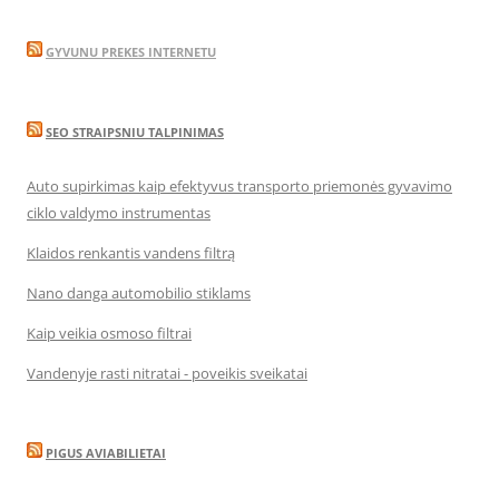
GYVUNU PREKES INTERNETU
SEO STRAIPSNIU TALPINIMAS
Auto supirkimas kaip efektyvus transporto priemonės gyvavimo
ciklo valdymo instrumentas
Klaidos renkantis vandens filtrą
Nano danga automobilio stiklams
Kaip veikia osmoso filtrai
Vandenyje rasti nitratai - poveikis sveikatai
PIGUS AVIABILIETAI