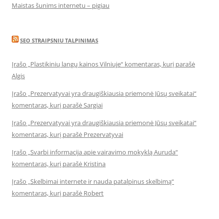
Maistas šunims internetu – pigiau
SEO STRAIPSNIU TALPINIMAS
Įrašo „Plastikinių langų kainos Vilniuje“ komentaras, kurį parašė
Algis
Įrašo „Prezervatyvai yra draugiškiausia priemonė Jūsų sveikatai“
komentaras, kurį parašė Sargiai
Įrašo „Prezervatyvai yra draugiškiausia priemonė Jūsų sveikatai“
komentaras, kurį parašė Prezervatyvai
Įrašo „Svarbi informacija apie vairavimo mokyklą Auruda“
komentaras, kurį parašė Kristina
Įrašo „Skelbimai internete ir nauda patalpinus skelbimą“
komentaras, kurį parašė Robert