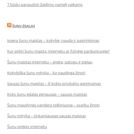
7 būdų panaudoti žaidimų namelį vaikams
ŠUNŲ ĖDALAS
Josera šunų maistas – kokybė, nauda ir pasirinkimas
Kur pirkti šunų maistą: internetu ar fizinėje parduotuvėje?
Šunų maistas internetu – greita, patogu ir pigiau
Kokybiška šunų mityba – ką naudinga žinoti
Sausas šunų maistas – iš kokių produktų gaminamas
Koks šunų ėdalas geriausias – sausas maistas
Šunų maudynės vandens telkiniuose – svarbu žinoti
Šunų mityba – tinkamiausias sausas maistas
Šunų prekės internetu