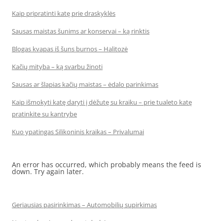
Kaip pripratinti katę prie draskyklės
Sausas maistas šunims ar konservai – ką rinktis
Blogas kvapas iš šuns burnos – Halitozė
Kačių mityba – ką svarbu žinoti
Sausas ar šlapias kačių maistas – ėdalo parinkimas
Kaip išmokyti katę daryti į dėžutę su kraiku – prie tualeto katę
pratinkite su kantrybe
Kuo ypatingas Silikoninis kraikas – Privalumai
An error has occurred, which probably means the feed is
down. Try again later.
Geriausias pasirinkimas – Automobilių supirkimas