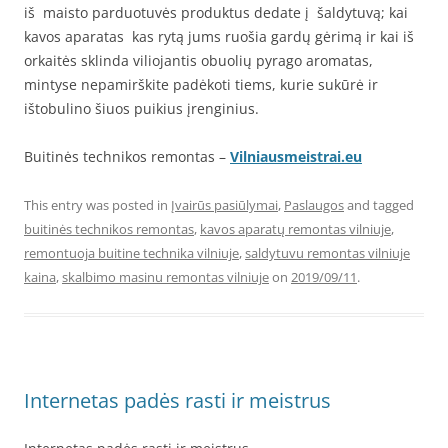
iš maisto parduotuvės produktus dedate į šaldytuvą; kai
kavos aparatas kas rytą jums ruošia gardų gėrimą ir kai iš
orkaitės sklinda viliojantis obuolių pyrago aromatas,
mintyse nepamirškite padėkoti tiems, kurie sukūrė ir
ištobulino šiuos puikius įrenginius.
Buitinės technikos remontas –
Vilniausmeistrai.eu
This entry was posted in
Įvairūs pasiūlymai
,
Paslaugos
and tagged
buitinės technikos remontas
,
kavos aparatų remontas vilniuje
,
remontuoja buitine technika vilniuje
,
saldytuvu remontas vilniuje
kaina
,
skalbimo masinu remontas vilniuje
on
2019/09/11
.
Internetas padės rasti ir meistrus