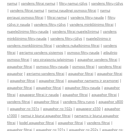
namui
|
vandens filtrai namui
|
filtrų namui rūšys
|
vandens filtrų rūšys
|
vandens filtrai namui
|
namui naudingi osmoso filtrai
|
namui
geriausi osmoso filtrai
|
filtrai namui
|
vandens filtrų nauda
|
filtrų
rūšys ir nauda
|
vandens filtrų rūšys
|
vandens minkštinimo filtrai
|
nugeležinimo filtrų nauda
|
vandens filtrai nugeležinimui
|
vandens
minkštinimo filtrų nauda
|
vandens filtrų rūšys
|
nugeležinimo ir
vandens monkštinimo filtrai
|
vandens nukalkinimo filtrai
|
vandens
filtrai
|
geriamo vandens sistemos
|
osmoso filtrų nauda
|
atbulinio
osmoso filtrai
|
seo straipsniu talpinimas
|
aquaphor vandens filtrai
|
aquaphor filtrai
|
osmoso filtrų nauda
|
osmoso filtrai
|
vandens filtrai
aquaphor
|
geriamo vandens filtrai
|
aquaphor filtrai
|
aquaphor filtrai
|
aquaphor filtrai
|
aquaphor filtrai
|
aquaphor namams ir pramonei
|
aquaphor filtrai
|
aquaphor filtrai
|
aquaphor filtrų nauda
|
aquaphor
filtrai
|
aquapgor filtrai ir nauda
|
aquaphor filtrai
|
aquaphor filtrai
|
vandens filtrai
|
aquaphor filtrai
|
vandens filtru rusys
|
aquaphor s800
|
aquaphor ro-101s
|
aquaphor ro-102s
|
aquapgor s550
|
aquaphor
s1000
|
namui ir biurui aquaphor filtrai
|
namams ir biurui aquaphor
filtrai
|
kodel aquaphor filtrai
|
aquaphor filtrai
|
vandens filtrai
|
aquaphor filtrai
|
aquaphor ro-101s
|
aquaphor ro-202s
|
aquaphor ro-