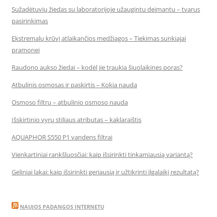
Sužadėtuvių žiedas su laboratorijoje užaugintu deimantu – tvarus
pasirinkimas
Ekstremalų krūvį atlaikančios medžiagos – Tiekimas sunkiajai
pramonei
Raudono aukso žiedai – kodėl jie traukia šiuolaikines poras?
Atbulinis osmosas ir paskirtis – Kokia nauda
Osmoso filtrų – atbulinio osmoso nauda
Išskirtinio vyrų stiliaus atributas – kaklaraištis
AQUAPHOR S550 P1 vandens filtrai
Vienkartiniai rankšluosčiai: kaip išsirinkti tinkamiausią variantą?
Geliniai lakai: kaip išsirinkti geriausią ir užtikrinti ilgalaikį rezultatą?
NAUJOS PADANGOS INTERNETU