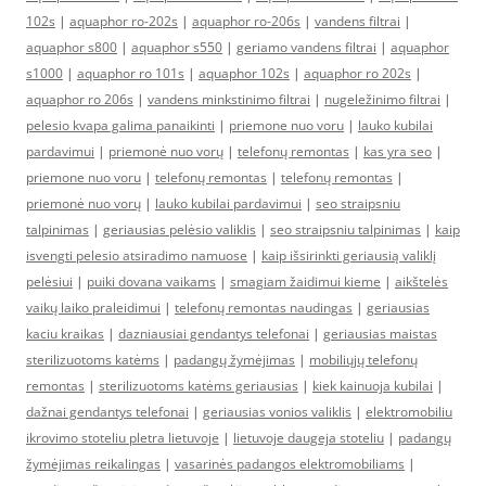
102s
|
aquaphor ro-202s
|
aquaphor ro-206s
|
vandens filtrai
|
aquaphor s800
|
aquaphor s550
|
geriamo vandens filtrai
|
aquaphor
s1000
|
aquaphor ro 101s
|
aquaphor 102s
|
aquaphor ro 202s
|
aquaphor ro 206s
|
vandens minkstinimo filtrai
|
nugeležinimo filtrai
|
pelesio kvapa galima panaikinti
|
priemone nuo voru
|
lauko kubilai
pardavimui
|
priemonė nuo vorų
|
telefonų remontas
|
kas yra seo
|
priemone nuo voru
|
telefonų remontas
|
telefonų remontas
|
priemonė nuo vorų
|
lauko kubilai pardavimui
|
seo straipsniu
talpinimas
|
geriausias pelėsio valiklis
|
seo straipsniu talpinimas
|
kaip
isvengti pelesio atsiradimo namuose
|
kaip išsirinkti geriausią valiklį
pelėsiui
|
puiki dovana vaikams
|
smagiam žaidimui kieme
|
aikštelės
vaikų laiko praleidimui
|
telefonų remontas naudingas
|
geriausias
kaciu kraikas
|
dazniausiai gendantys telefonai
|
geriausias maistas
sterilizuotoms katėms
|
padangų žymėjimas
|
mobiliųjų telefonų
remontas
|
sterilizuotoms katėms geriausias
|
kiek kainuoja kubilai
|
dažnai gendantys telefonai
|
geriausias vonios valiklis
|
elektromobiliu
ikrovimo stoteliu pletra lietuvoje
|
lietuvoje daugeja stoteliu
|
padangų
žymėjimas reikalingas
|
vasarinės padangos elektromobiliams
|