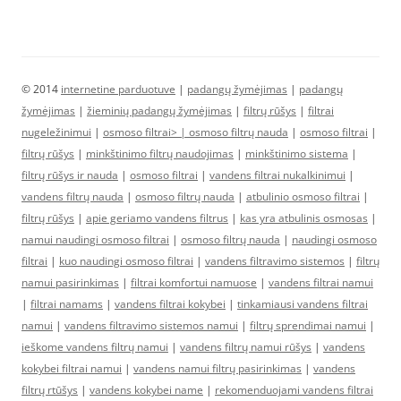
© 2014
internetine parduotuve
|
padangų žymėjimas
|
padangų
žymėjimas
|
žieminių padangų žymėjimas
|
filtrų rūšys
|
filtrai
nugeležinimui
|
osmoso filtrai> |
osmoso filtrų nauda
|
osmoso filtrai
|
filtrų rūšys
|
minkštinimo filtrų naudojimas
|
minkštinimo sistema
|
filtrų rūšys ir nauda
|
osmoso filtrai
|
vandens filtrai nukalkinimui
|
vandens filtrų nauda
|
osmoso filtrų nauda
|
atbulinio osmoso filtrai
|
filtrų rūšys
|
apie geriamo vandens filtrus
|
kas yra atbulinis osmosas
|
namui naudingi osmoso filtrai
|
osmoso filtrų nauda
|
naudingi osmoso
filtrai
|
kuo naudingi osmoso filtrai
|
vandens filtravimo sistemos
|
filtrų
namui pasirinkimas
|
filtrai komfortui namuose
|
vandens filtrai namui
|
filtrai namams
|
vandens filtrai kokybei
|
tinkamiausi vandens filtrai
namui
|
vandens filtravimo sistemos namui
|
filtrų sprendimai namui
|
ieškome vandens filtrų namui
|
vandens filtrų namui rūšys
|
vandens
kokybei filtrai namui
|
vandens namui filtrų pasirinkimas
|
vandens
filtrų rtūšys
|
vandens kokybei name
|
rekomenduojami vandens filtrai