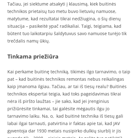
Tačiau, jei siektume atsakyti į klausimą, kiek buitinės
technikos prietaisų tuo metu buvo lietuvių namuose,
matytume, kad rezultatai tikrai nedžiugina, o šių dienų
situacija – pasikeitė ypač radikaliai. Taigi, teigiama, kad
būtent tuo laikotarpiu šaldytuvus savo namuose turėjo tik
trečdalis namų ūkių.
Tinkama priežiūra
Kai perkame buitinę techniką, tikimės ilgo tarnavimo, o taip
pat – kad buitinės technikos remontas nebus reikalingas
kaip įmanoma ilgiau. Tačiau, ar tai iš tiesų realu? Buitinės
technikos ekspertai teigia, kad toks pageidavimas tikrai
nėra iš piršto laužtas – jie sako, kad jei įrenginius
prižiūrėsite tinkamai, tai galėsite mėgautis ilgu jo
tarnavimo laiku. Na, o, kad buitinė technika iš tiesų gali
labai ilgai tarnauti, patvirtina ir faktas apie tai, kad JAV
gyventoja dar 1930 metais nusipirko dulkių siurblį ir jis