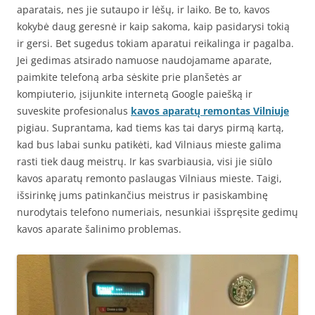
aparatais, nes jie sutaupo ir lėšų, ir laiko. Be to, kavos
kokybė daug geresnė ir kaip sakoma, kaip pasidarysi tokią
ir gersi. Bet sugedus tokiam aparatui reikalinga ir pagalba.
Jei gedimas atsirado namuose naudojamame aparate,
paimkite telefoną arba sėskite prie planšetės ar
kompiuterio, įsijunkite internetą Google paiešką ir
suveskite profesionalus
kavos aparatų remontas Vilniuje
pigiau. Suprantama, kad tiems kas tai darys pirmą kartą,
kad bus labai sunku patikėti, kad Vilniaus mieste galima
rasti tiek daug meistrų. Ir kas svarbiausia, visi jie siūlo
kavos aparatų remonto paslaugas Vilniaus mieste. Taigi,
išsirinkę jums patinkančius meistrus ir pasiskambinę
nurodytais telefono numeriais, nesunkiai išspręsite gedimų
kavos aparate šalinimo problemas.