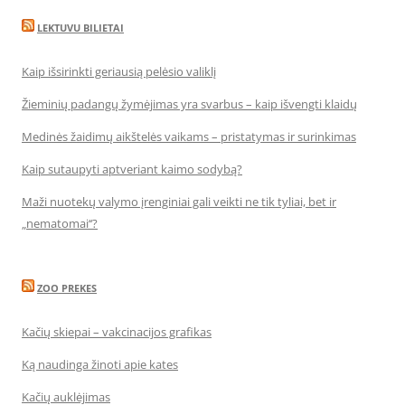
LEKTUVU BILIETAI
Kaip išsirinkti geriausią pelėsio valiklį
Žieminių padangų žymėjimas yra svarbus – kaip išvengti klaidų
Medinės žaidimų aikštelės vaikams – pristatymas ir surinkimas
Kaip sutaupyti aptveriant kaimo sodybą?
Maži nuotekų valymo įrenginiai gali veikti ne tik tyliai, bet ir
„nematomai‘‘?
ZOO PREKES
Kačių skiepai – vakcinacijos grafikas
Ką naudinga žinoti apie kates
Kačių auklėjimas