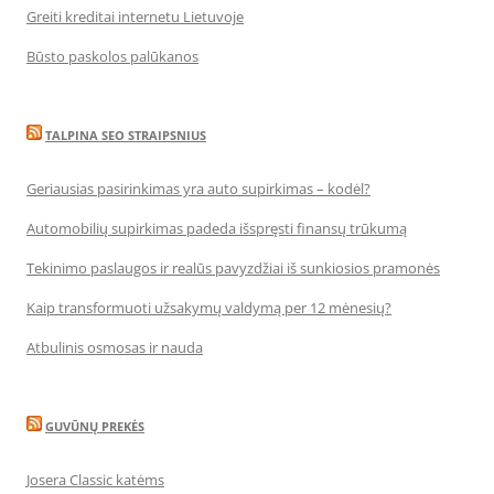
Greiti kreditai internetu Lietuvoje
Būsto paskolos palūkanos
TALPINA SEO STRAIPSNIUS
Geriausias pasirinkimas yra auto supirkimas – kodėl?
Automobilių supirkimas padeda išspręsti finansų trūkumą
Tekinimo paslaugos ir realūs pavyzdžiai iš sunkiosios pramonės
Kaip transformuoti užsakymų valdymą per 12 mėnesių?
Atbulinis osmosas ir nauda
GUVŪNŲ PREKĖS
Josera Classic katėms