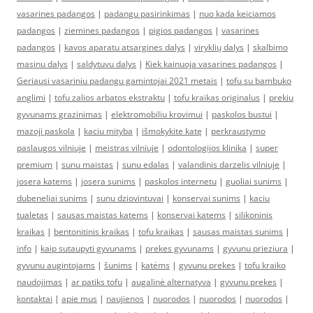
vasarines padangos
|
padangu pasirinkimas
|
nuo kada keiciamos
padangos
|
ziemines padangos
|
pigios padangos
|
vasarines
padangos
|
kavos aparatu atsargines dalys
|
viryklių dalys
|
skalbimo
masinu dalys
|
saldytuvu dalys
|
Kiek kainuoja vasarines padangos
|
Geriausi vasariniu padangu gamintojai 2021 metais
|
tofu su bambuko
anglimi
|
tofu zalios arbatos ekstraktu
|
tofu kraikas originalus
|
prekiu
gyvunams grazinimas
|
elektromobiliu krovimui
|
paskolos bustui
|
mazoji paskola
|
kaciu mityba
|
išmokykite katę
|
perkraustymo
paslaugos vilniuje
|
meistras vilniuje
|
odontologijos klinika
|
super
premium
|
sunu maistas
|
sunu edalas
|
valandinis darzelis vilniuje
|
josera katems
|
josera sunims
|
paskolos internetu
|
guoliai sunims
|
dubeneliai sunims
|
sunu dziovintuvai
|
konservai sunims
|
kaciu
tualetas
|
sausas maistas katems
|
konservai katems
|
silikoninis
kraikas
|
bentonitinis kraikas
|
tofu kraikas
|
sausas maistas sunims
|
info
|
kaip sutaupyti gyvunams
|
prekes gyvunams
|
gyvunu prieziura
|
gyvunu augintojams
|
šunims
|
katėms
|
gyvunu prekes
|
tofu kraiko
naudojimas
|
ar patiks tofu
|
augalinė alternatyva
|
gyvunu prekes
|
kontaktai
|
apie mus
|
naujienos
|
nuorodos
|
nuorodos
|
nuorodos
|