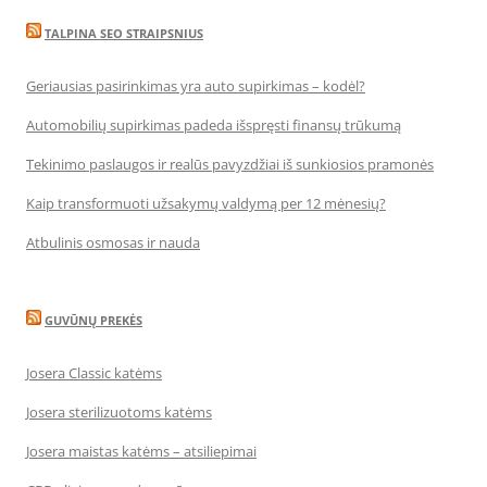
TALPINA SEO STRAIPSNIUS
Geriausias pasirinkimas yra auto supirkimas – kodėl?
Automobilių supirkimas padeda išspręsti finansų trūkumą
Tekinimo paslaugos ir realūs pavyzdžiai iš sunkiosios pramonės
Kaip transformuoti užsakymų valdymą per 12 mėnesių?
Atbulinis osmosas ir nauda
GUVŪNŲ PREKĖS
Josera Classic katėms
Josera sterilizuotoms katėms
Josera maistas katėms – atsiliepimai