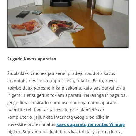
Sugedo kavos aparatas
Šiuolaikiški žmonės jau senei pradėjo naudotis kavos
aparatais, nes jie sutaupo ir lėšų, ir laiko. Be to, kavos
kokybė daug geresnė ir kaip sakoma, kaip pasidarysi tokią
ir gersi. Bet sugedus tokiam aparatui reikalinga ir pagalba.
Jei gedimas atsirado namuose naudojamame aparate,
paimkite telefoną arba sėskite prie planšetės ar
kompiuterio, įsijunkite internetą Google paiešką ir
suveskite profesionalus
kavos aparatų remontas Vilniuje
pigiau. Suprantama, kad tiems kas tai darys pirmą kartą,