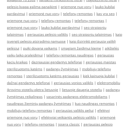
pelesio kvapa galima panaikinti
|
priemone nuo voru
|
lauko kubilai
pardavimui
|
priemonė nuo vorų
|
telefonų remontas
|
kas yra seo
|
priemone nuo voru
|
telefonų remontas
|
telefonų remontas
|
priemonė nuo vorų
|
lauko kubilai pardavimui
|
seo straipsniu
talpinimas
|
geriausias pelėsio valiklis
|
seo straipsniu talpinimas
|
kaip
isvengti pelesio atsiradimo namuose
|
kaip išsirinkti geriausią valiklį
pelėsiui
|
puiki dovana vaikams
|
smagiam žaidimui kieme
|
aikštelės
vaikų laiko praleidimui
|
telefonų remontas naudingas
|
geriausias
kaciu kraikas
|
dazniausiai gendantys telefonai
|
geriausias maistas
sterilizuotoms katėms
|
padangų žymėjimas
|
mobiliųjų telefonų
remontas
|
sterilizuotoms katėms geriausias
|
kiek kainuoja kubilai
|
dažnai gendantys telefonai
|
geriausias vonios valiklis
|
elektromobiliu
ikrovimo stoteliu pletra lietuvoje
|
lietuvoje daugeja stoteliu
|
padangų
žymėjimas reikalingas
|
vasarinės padangos elektromobiliams
|
naudingas žieminių padangų žymėjimas
|
kuo naudingas remontas
|
mobiliųjų telefonų remontas
|
geriausias valiklis peliui
|
efektyvi
priemone nuo voru
|
efektyviai veikiantis pelėsio valiklis
|
priemonė
nuo vorų
|
telefonų remontas
|
josera classic
|
geriausias pelesio