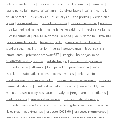
tofu kraikas katėms
|
mediniai nameliai
|
vaikų namelis
|
nameliai
|
lauko nameliai
|
nameliai vaikams
|
žaidimui lauke
|
vaikiski nameliai
|
vaiku nameliai
|
su ciuozykla
|
su čiuožykla
|
zoo prekes
|
Vienadieniai
lęšiai
|
vaiku zaidimui
|
nameliai vaikams
|
mediniai nameliai
|
namelis
|
vaiku mediniai nameliai
|
nameliai vaiku zaidimui
|
mediniai vaikams
|
vaiku nameliai
|
siukliu isvezimas klaipeda
|
vaiku nameliai
|
kroviniu
pervezimas klaipeda
|
tralas klaipeda
|
griovimo darbai klaipeda
|
siukliu isvezimas
|
klinkerio trinkeles
|
stogo danga
|
biopreparatai
nuotekoms
|
priemone starwax 637
|
irenginiu bakterijos kaina
|
STARWAX bakteriju kaina
|
valiklis buityje
|
kaip isirinkti geriausia
|
klinkerio plytos
|
klinkeris
|
kaip panaikinti pelesi vonioje
|
kaip
isnaikinti
|
kaip naikinti pelesi
|
pelesio valiklis
|
pelesi vonioje
|
mediniai vaiku zaidimu nameliai
|
mediniai nameliai vaikams
|
zaidimu
nameliai vaikams
|
mediniai nameliai
|
toneriai
|
kaseciu pildymas
vilnius
|
kaseciu pildymas kaunas
|
valymo įrenginiams
|
septikams
|
tualeto valiklis
|
spausdintuvu kainos
|
imones restrukturizacija
|
klinkeris
|
vestuviu fotografai
|
muro sienu griovimas
|
seo
|
bateriju
ikrovimas
|
patikimumas
|
orapute JDK S 60
|
oraputes membranos
|
indu ploviklis
|
pavojingu atlieku tvarkymas
|
griovimo darbai kaina
|