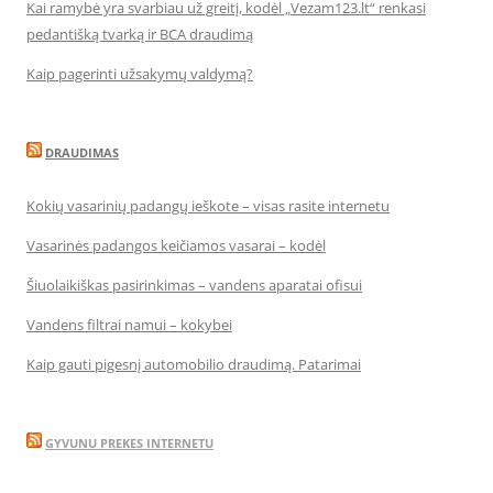
Kai ramybė yra svarbiau už greitį, kodėl „Vezam123.lt“ renkasi
pedantišką tvarką ir BCA draudimą
Kaip pagerinti užsakymų valdymą?
DRAUDIMAS
Kokių vasarinių padangų ieškote – visas rasite internetu
Vasarinės padangos keičiamos vasarai – kodėl
Šiuolaikiškas pasirinkimas – vandens aparatai ofisui
Vandens filtrai namui – kokybei
Kaip gauti pigesnį automobilio draudimą. Patarimai
GYVUNU PREKES INTERNETU