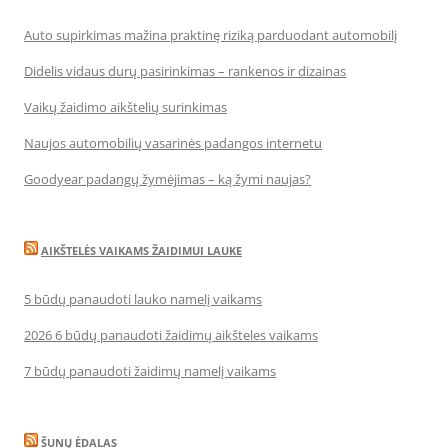
Auto supirkimas mažina praktinę riziką parduodant automobilį
Didelis vidaus durų pasirinkimas – rankenos ir dizainas
Vaikų žaidimo aikštelių surinkimas
Naujos automobilių vasarinės padangos internetu
Goodyear padangų žymėjimas – ką žymi naujas?
AIKŠTELĖS VAIKAMS ŽAIDIMUI LAUKE
5 būdų panaudoti lauko namelį vaikams
2026 6 būdų panaudoti žaidimų aikšteles vaikams
7 būdų panaudoti žaidimų namelį vaikams
ŠUNŲ ĖDALAS