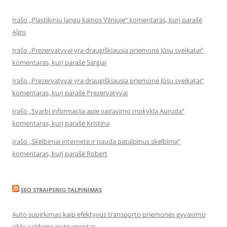
Įrašo „Plastikinių langų kainos Vilniuje“ komentaras, kurį parašė
Algis
Įrašo „Prezervatyvai yra draugiškiausia priemonė Jūsų sveikatai“
komentaras, kurį parašė Sargiai
Įrašo „Prezervatyvai yra draugiškiausia priemonė Jūsų sveikatai“
komentaras, kurį parašė Prezervatyvai
Įrašo „Svarbi informacija apie vairavimo mokyklą Auruda“
komentaras, kurį parašė Kristina
Įrašo „Skelbimai internete ir nauda patalpinus skelbimą“
komentaras, kurį parašė Robert
SEO STRAIPSNIU TALPINIMAS
Auto supirkimas kaip efektyvus transporto priemonės gyvavimo
ciklo valdymo instrumentas