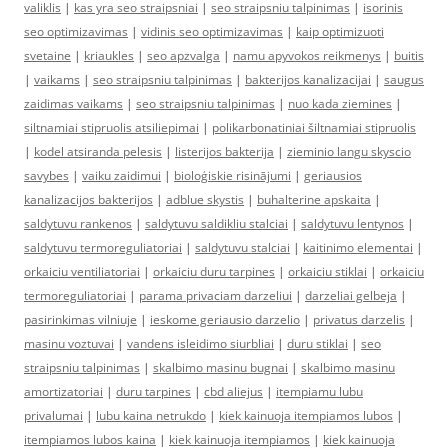
valiklis
|
kas yra seo straipsniai
|
seo straipsniu talpinimas
|
isorinis
seo optimizavimas
|
vidinis seo optimizavimas
|
kaip optimizuoti
svetaine
|
kriaukles
|
seo apzvalga
|
namu apyvokos reikmenys
|
buitis
|
vaikams
|
seo straipsniu talpinimas
|
bakterijos kanalizacijai
|
saugus
zaidimas vaikams
|
seo straipsniu talpinimas
|
nuo kada ziemines
|
siltnamiai stipruolis atsiliepimai
|
polikarbonatiniai šiltnamiai stipruolis
|
kodel atsiranda pelesis
|
listerijos bakterija
|
zieminio langu skyscio
savybes
|
vaiku zaidimui
|
bioloģiskie risinājumi
|
geriausios
kanalizacijos bakterijos
|
adblue skystis
|
buhalterine apskaita
|
saldytuvu rankenos
|
saldytuvu saldikliu stalciai
|
saldytuvu lentynos
|
saldytuvu termoreguliatoriai
|
saldytuvu stalciai
|
kaitinimo elementai
|
orkaiciu ventiliatoriai
|
orkaiciu duru tarpines
|
orkaiciu stiklai
|
orkaiciu
termoreguliatoriai
|
parama privaciam darzeliui
|
darzeliai gelbeja
|
pasirinkimas vilniuje
|
ieskome geriausio darzelio
|
privatus darzelis
|
masinu voztuvai
|
vandens isleidimo siurbliai
|
duru stiklai
|
seo
straipsniu talpinimas
|
skalbimo masinu bugnai
|
skalbimo masinu
amortizatoriai
|
duru tarpines
|
cbd aliejus
|
itempiamu lubu
privalumai
|
lubu kaina netrukdo
|
kiek kainuoja itempiamos lubos
|
itempiamos lubos kaina
|
kiek kainuoja itempiamos
|
kiek kainuoja