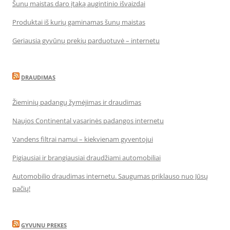
Šunų maistas daro įtaką augintinio išvaizdai
Produktai iš kurių gaminamas šunų maistas
Geriausia gyvūnų prekių parduotuvė – internetu
DRAUDIMAS
Žieminių padangų žymėjimas ir draudimas
Naujos Continental vasarinės padangos internetu
Vandens filtrai namui – kiekvienam gyventojui
Pigiausiai ir brangiausiai draudžiami automobiliai
Automobilio draudimas internetu. Saugumas priklauso nuo Jūsų
pačių!
GYVUNU PREKES