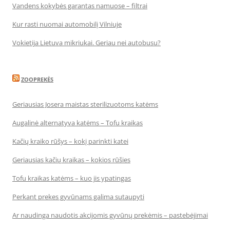
Vandens kokybės garantas namuose – filtrai
Kur rasti nuomai automobilį Vilniuje
Vokietija Lietuva mikriukai. Geriau nei autobusu?
ZOOPREKĖS
Geriausias Josera maistas sterilizuotoms katėms
Augalinė alternatyva katėms – Tofu kraikas
Kačių kraiko rūšys – kokį parinkti katei
Geriausias kačių kraikas – kokios rūšies
Tofu kraikas katėms – kuo jis ypatingas
Perkant prekes gyvūnams galima sutaupyti
Ar naudinga naudotis akcijomis gyvūnų prekėmis – pastebėjimai