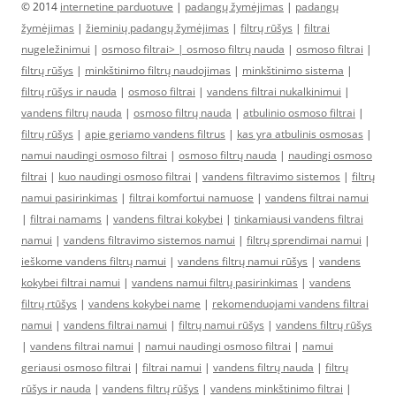
© 2014
internetine parduotuve
|
padangų žymėjimas
|
padangų
žymėjimas
|
žieminių padangų žymėjimas
|
filtrų rūšys
|
filtrai
nugeležinimui
|
osmoso filtrai> |
osmoso filtrų nauda
|
osmoso filtrai
|
filtrų rūšys
|
minkštinimo filtrų naudojimas
|
minkštinimo sistema
|
filtrų rūšys ir nauda
|
osmoso filtrai
|
vandens filtrai nukalkinimui
|
vandens filtrų nauda
|
osmoso filtrų nauda
|
atbulinio osmoso filtrai
|
filtrų rūšys
|
apie geriamo vandens filtrus
|
kas yra atbulinis osmosas
|
namui naudingi osmoso filtrai
|
osmoso filtrų nauda
|
naudingi osmoso
filtrai
|
kuo naudingi osmoso filtrai
|
vandens filtravimo sistemos
|
filtrų
namui pasirinkimas
|
filtrai komfortui namuose
|
vandens filtrai namui
|
filtrai namams
|
vandens filtrai kokybei
|
tinkamiausi vandens filtrai
namui
|
vandens filtravimo sistemos namui
|
filtrų sprendimai namui
|
ieškome vandens filtrų namui
|
vandens filtrų namui rūšys
|
vandens
kokybei filtrai namui
|
vandens namui filtrų pasirinkimas
|
vandens
filtrų rtūšys
|
vandens kokybei name
|
rekomenduojami vandens filtrai
namui
|
vandens filtrai namui
|
filtrų namui rūšys
|
vandens filtrų rūšys
|
vandens filtrai namui
|
namui naudingi osmoso filtrai
|
namui
geriausi osmoso filtrai
|
filtrai namui
|
vandens filtrų nauda
|
filtrų
rūšys ir nauda
|
vandens filtrų rūšys
|
vandens minkštinimo filtrai
|