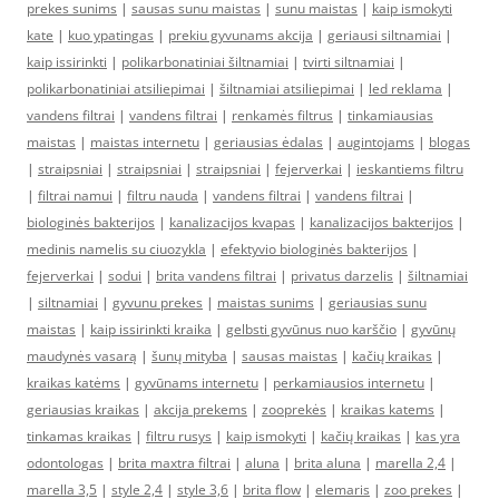
prekes sunims
|
sausas sunu maistas
|
sunu maistas
|
kaip ismokyti
kate
|
kuo ypatingas
|
prekiu gyvunams akcija
|
geriausi siltnamiai
|
kaip issirinkti
|
polikarbonatiniai šiltnamiai
|
tvirti siltnamiai
|
polikarbonatiniai atsiliepimai
|
šiltnamiai atsiliepimai
|
led reklama
|
vandens filtrai
|
vandens filtrai
|
renkamės filtrus
|
tinkamiausias
maistas
|
maistas internetu
|
geriausias ėdalas
|
augintojams
|
blogas
|
straipsniai
|
straipsniai
|
straipsniai
|
fejerverkai
|
ieskantiems filtru
|
filtrai namui
|
filtru nauda
|
vandens filtrai
|
vandens filtrai
|
biologinės bakterijos
|
kanalizacijos kvapas
|
kanalizacijos bakterijos
|
medinis namelis su ciuozykla
|
efektyvio biologinės bakterijos
|
fejerverkai
|
sodui
|
brita vandens filtrai
|
privatus darzelis
|
šiltnamiai
|
siltnamiai
|
gyvunu prekes
|
maistas sunims
|
geriausias sunu
maistas
|
kaip issirinkti kraika
|
gelbsti gyvūnus nuo karščio
|
gyvūnų
maudynės vasarą
|
šunų mityba
|
sausas maistas
|
kačių kraikas
|
kraikas katėms
|
gyvūnams internetu
|
perkamiausios internetu
|
geriausias kraikas
|
akcija prekems
|
zooprekės
|
kraikas katems
|
tinkamas kraikas
|
filtru rusys
|
kaip ismokyti
|
kačių kraikas
|
kas yra
odontologas
|
brita maxtra filtrai
|
aluna
|
brita aluna
|
marella 2,4
|
marella 3,5
|
style 2,4
|
style 3,6
|
brita flow
|
elemaris
|
zoo prekes
|