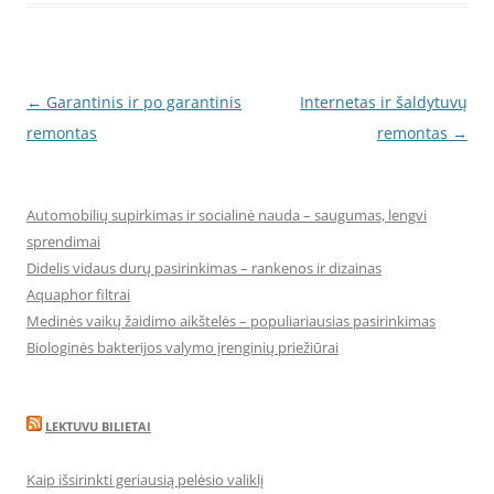
Post
←
Garantinis ir po garantinis
Internetas ir šaldytuvų
navigation
remontas
remontas
→
Automobilių supirkimas ir socialinė nauda – saugumas, lengvi
sprendimai
Didelis vidaus durų pasirinkimas – rankenos ir dizainas
Aquaphor filtrai
Medinės vaikų žaidimo aikštelės – populiariausias pasirinkimas
Biologinės bakterijos valymo įrenginių priežiūrai
LEKTUVU BILIETAI
Kaip išsirinkti geriausią pelėsio valiklį