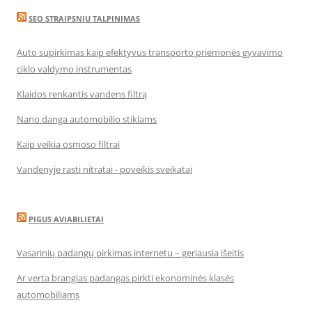
SEO STRAIPSNIU TALPINIMAS
Auto supirkimas kaip efektyvus transporto priemonės gyvavimo
ciklo valdymo instrumentas
Klaidos renkantis vandens filtrą
Nano danga automobilio stiklams
Kaip veikia osmoso filtrai
Vandenyje rasti nitratai - poveikis sveikatai
PIGUS AVIABILIETAI
Vasarinių padangų pirkimas internetu – geriausia išeitis
Ar verta brangias padangas pirkti ekonominės klasės
automobiliams