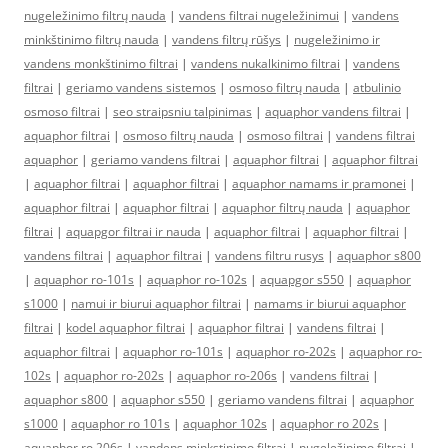
nugeležinimo filtrų nauda
|
vandens filtrai nugeležinimui
|
vandens
minkštinimo filtrų nauda
|
vandens filtrų rūšys
|
nugeležinimo ir
vandens monkštinimo filtrai
|
vandens nukalkinimo filtrai
|
vandens
filtrai
|
geriamo vandens sistemos
|
osmoso filtrų nauda
|
atbulinio
osmoso filtrai
|
seo straipsniu talpinimas
|
aquaphor vandens filtrai
|
aquaphor filtrai
|
osmoso filtrų nauda
|
osmoso filtrai
|
vandens filtrai
aquaphor
|
geriamo vandens filtrai
|
aquaphor filtrai
|
aquaphor filtrai
|
aquaphor filtrai
|
aquaphor filtrai
|
aquaphor namams ir pramonei
|
aquaphor filtrai
|
aquaphor filtrai
|
aquaphor filtrų nauda
|
aquaphor
filtrai
|
aquapgor filtrai ir nauda
|
aquaphor filtrai
|
aquaphor filtrai
|
vandens filtrai
|
aquaphor filtrai
|
vandens filtru rusys
|
aquaphor s800
|
aquaphor ro-101s
|
aquaphor ro-102s
|
aquapgor s550
|
aquaphor
s1000
|
namui ir biurui aquaphor filtrai
|
namams ir biurui aquaphor
filtrai
|
kodel aquaphor filtrai
|
aquaphor filtrai
|
vandens filtrai
|
aquaphor filtrai
|
aquaphor ro-101s
|
aquaphor ro-202s
|
aquaphor ro-
102s
|
aquaphor ro-202s
|
aquaphor ro-206s
|
vandens filtrai
|
aquaphor s800
|
aquaphor s550
|
geriamo vandens filtrai
|
aquaphor
s1000
|
aquaphor ro 101s
|
aquaphor 102s
|
aquaphor ro 202s
|
aquaphor ro 206s
|
vandens minkstinimo filtrai
|
nugeležinimo filtrai
|