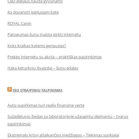
CBD aliejaus nauda gyvūnams
Ką dovanoti įsigijusiam katę
ROYAL Canin
Patogumas šunų maistą pirkti internetu
Koks kraikas katėms geriausias?
Prekės internetu su akcija – praktiškas pasirinkimas
Įtaka keturkojų išvaizdai – šunų ėdalas
SEO STRAIPSNIU TALPINIMAS
Auto supirkimas turi realią finansinę vertę
Sužadėtuvių žiedas su laboratorijoje užaugintu deimantu – tvarus
pasirinkimas
Ekstremalų krūvį atlaikančios medžiagos – Tiekimas sunkiajai