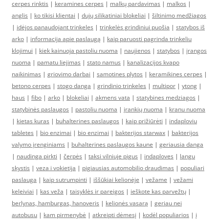
cerpes rinktis
|
keramines cerpes
|
malkų pardavimas
|
malkos
|
anglis
|
ko tikisi klientai
|
dujų silikatiniai blokeliai
|
šiltinimo medžiagos
|
idėjos panaudojant trinkeles
|
trinkelės grindiniui puošia
|
statybos iš
arko
|
informacija apie paslaugą
|
kaip paruosti pagrinda trinkeliu
klojimui
|
kiek kainuoja pastoliu nuoma
|
naujienos
|
statybos
|
įrangos
nuoma
|
pamatu liejimas
|
stato namus
|
kanalizacijos kvapo
naikinimas
|
griovimo darbai
|
samotines plytos
|
keramikines cerpes
|
betono cerpes
|
stogo danga
|
grindinio trinkeles
|
multipor
|
ytong
|
haus
|
fibo
|
arko
|
blokeliai
|
akmens vata
|
statybines medziagos
|
statybinės paslaugos
|
pastoliu nuoma
|
įrankių nuoma
|
kranu nuoma
|
kietas kuras
|
buhalterines paslaugos
|
kaip prižiūrėti
|
indaploviu
tabletes
|
bio enzimai
|
bio enzimai
|
bakterijos starwax
|
bakterijos
valymo įrenginiams
|
buhalterines paslaugos kaune
|
geriausia danga
|
naudinga pirkti
|
čerpės
|
taksi vilniuje pigus
|
indaploves
|
langu
skystis
|
veza i vokietija
|
pigiausias automobilio draudimas
|
populiari
paslauga
|
kaip sutrumpinti
|
iššūkiai kelionėje
|
vežame
|
vežami
keleiviai
|
kas veža
|
taisyklės ir pareigos
|
ieškote kas parvežtų
|
berlynas, hamburgas, hanoveris
|
kelionės vasarą
|
geriau nei
autobusu
|
kam pirmenybė
|
atkreipti dėmesį
|
kodėl populiarios
|
į