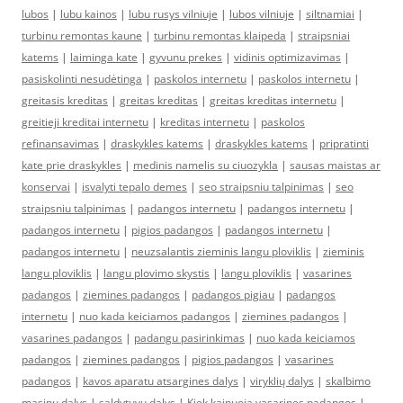
lubos
|
lubu kainos
|
lubu rusys vilniuje
|
lubos vilniuje
|
siltnamiai
|
turbinu remontas kaune
|
turbinu remontas klaipeda
|
straipsniai
katems
|
laiminga kate
|
gyvunu prekes
|
vidinis optimizavimas
|
pasiskolinti nesudėtinga
|
paskolos internetu
|
paskolos internetu
|
greitasis kreditas
|
greitas kreditas
|
greitas kreditas internetu
|
greitieji kreditai internetu
|
kreditas internetu
|
paskolos
refinansavimas
|
draskykles katems
|
draskykles katems
|
pripratinti
kate prie draskykles
|
medinis namelis su ciuozykla
|
sausas maistas ar
konservai
|
isvalyti tepalo demes
|
seo straipsniu talpinimas
|
seo
straipsniu talpinimas
|
padangos internetu
|
padangos internetu
|
padangos internetu
|
pigios padangos
|
padangos internetu
|
padangos internetu
|
neuzsalantis zieminis langu ploviklis
|
zieminis
langu ploviklis
|
langu plovimo skystis
|
langu ploviklis
|
vasarines
padangos
|
ziemines padangos
|
padangos pigiau
|
padangos
internetu
|
nuo kada keiciamos padangos
|
ziemines padangos
|
vasarines padangos
|
padangu pasirinkimas
|
nuo kada keiciamos
padangos
|
ziemines padangos
|
pigios padangos
|
vasarines
padangos
|
kavos aparatu atsargines dalys
|
viryklių dalys
|
skalbimo
masinu dalys
|
saldytuvu dalys
|
Kiek kainuoja vasarines padangos
|