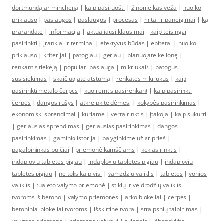
dortmundą ar mincheną
|
kaip pasiruošti
|
žinome kas veža
|
nuo ko
priklauso
|
paslaugos
|
paslaugos
|
procesas
|
mitai ir paneigimai
|
ką
prarandate
|
informacija
|
aktualiausi klausimai
|
kaip teisingai
pasirinkti
|
įrankiai ir terminai
|
efektyvus būdas
|
epitetai
|
nuo ko
priklauso
|
kriterijai
|
patogiau
|
geriau
|
planuojate kelionę
|
renkantis tiekėją
|
populiari paslauga
|
mikriukais
|
patogus
susisiekimas
|
skaičiuojate atstumą
|
renkatės mikriukus
|
kaip
pasirinkti metalo čerpes
|
kuo remtis pasirenkant
|
kaip pasirinkti
čerpes
|
dangos rūšys
|
atkreipkite dėmesį
|
kokybės pasirinkimas
|
ekonomiški sprendimai
|
kuriame
|
verta rinktis
|
įtakoja
|
kaip sukurti
|
geriausias sprendimas
|
geriausias pasirinkimas
|
dangos
pasirinkimas
|
gaminio istorija
|
palyginkime už ar prieš
|
pagalbininkas buičiai
|
priemonė kamščiams
|
kokias rinktis
|
indaploviu tabletes pigiau
|
indaploviu tabletes pigiau
|
indaploviu
tabletes pigiau
|
ne toks kaip visi
|
vamzdziu valiklis
|
tabletes
|
vonios
valiklis
|
tualeto valymo priemonė
|
stiklų ir veidrodžių valiklis
|
tvoroms iš betono
|
valymo priemonės
|
arko blokeliai
|
cerpes
|
betoniniai blokeliai tvoroms
|
išskirtinė tvora
|
straipsnių talpinimas
|
valymas priemone
|
priemonė valymui
|
rulonais
|
išbandykite