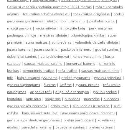
Geriausi vasariniu padangu gamintojai 2021 metais
|
tofu su bambuko
anglimi
|
tofu zalios arbatos ekstraktu
|
tofu kraikas originalus
|
prekiu
gyvunams grazinimas
|
elektromobiliu krovimui
|
paskolos bustui
|
mazoji paskola
|
kaciu mityba
|
išmokykite katę
|
perkraustymo
paslaugos vilniuje
|
meistras vilniuje
|
odontologijos klinika
|
super
premium
|
sunu maistas
|
sunu edalas
|
valandinis darzelis vilniuje
|
josera katems
|
josera sunims
|
paskolos internetu
|
guoliai sunims
|
dubeneliai sunims
|
sunu dziovintuvai
|
konservai sunims
|
kaciu
tualetas
|
sausas maistas katems
|
konservai katems
|
silikoninis
kraikas
|
bentonitinis kraikas
|
tofu kraikas
|
sausas maistas sunims
|
info
|
kaip sutaupyti gyvunams
|
prekes gyvunams
|
gyvunu prieziura
|
gyvunu augintojams
|
šunims
|
katėms
|
gyvunu prekes
|
tofu kraiko
naudojimas
|
ar patiks tofu
|
augalinė alternatyva
|
gyvunu prekes
|
kontaktai
|
apie mus
|
naujienos
|
nuorodos
|
nuorodos
|
nuorodos
|
gyvunu prekes internetu
|
edalo itaka
|
sunu edalas ir isvaizda
|
sunu
mityba
|
kaip perkant sutaupyti
|
gyvunams parduotuve internetu
|
geriausia parduotuve gyvunams
|
prekiu parduotuve
|
kokybiskas
edalas
|
pavadeliai katems
|
pavadeliai sunims
|
prekes katems
|