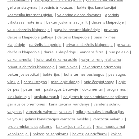
geliu pristatymas
|
apatinis trikotazas
|
bakterijos kanalizacijai
|
kosmetika internetu pigiau
|
valentino dienos dovanos
|
apatinis
trikotazas moterims
|
bakterijoskanalizacijai.lt
|
darzelis klaipedoje
|
vaiku darzelis klaipedoje
|
pagalba tėvams klaipėdoje
|
privatus
darželis klaipėdoje gelbėja
|
darželis klaipėdoje
|
pasirinkimas
klaipėdoje
|
darželis klaipėdoje
|
privatus darželis klaipėdoje
|
privatus
darželis klaipėdoje
|
darželis klaipėdoje
|
vandens filtrai
|
nuo pelesio
|
vaiku nameliai
|
kaip rasti tinkama aukle
|
valymo irenginiai kaina
|
privatus darzelis klaipedoje
|
matininkas
|
ieškantiems priemonių
|
bakterijos septikui
|
bakterijos
|
buhalterines paslaugos
|
paslaugos
vilniuje
|
cerpiu stogas
|
mitai apie dangą
|
apie čerpinį stogą
|
apie
čerpes
|
patarimai
|
paslaugos Lietuvoje
|
dokumentai
|
programos
|
kiek kainuoja
|
apskaitaman.lt
|
naujiems ir probleminiams septikams
|
geriausios priemones
|
kanalizaciniai vandenys
|
vandens suliniu
valymas
|
vamzdziu valymo granules
|
mikrogranules kanalizacijos
valymui
|
gelinis kanalizacijos vamzdziu valiklis
|
vamzdziu valymui
|
probleminiams septikams
|
bakterijos maišeliais
|
retai naudojamai
kanalizacijai
|
bakterijos septikams
|
bakterijos priežiūrai
|
kokias