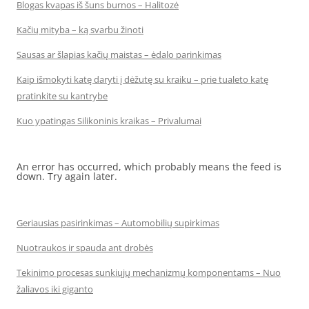
Blogas kvapas iš šuns burnos – Halitozė
Kačių mityba – ką svarbu žinoti
Sausas ar šlapias kačių maistas – ėdalo parinkimas
Kaip išmokyti katę daryti į dėžutę su kraiku – prie tualeto katę
pratinkite su kantrybe
Kuo ypatingas Silikoninis kraikas – Privalumai
An error has occurred, which probably means the feed is
down. Try again later.
Geriausias pasirinkimas – Automobilių supirkimas
Nuotraukos ir spauda ant drobės
Tekinimo procesas sunkiųjų mechanizmų komponentams – Nuo
žaliavos iki giganto