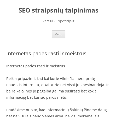
Skip
to
SEO straipsnių talpinimas
content
Verslui – 3xpozicija.lt
Menu
Internetas padės rasti ir meistrus
Internetas padės rasti ir meistrus
Reikia pripažinti, kad kai kurie vilniečiai nėra pratę
naudotis internetu, o kai kurie net visai juo nesinaudoja. Ir
be reikalo, nes jo pagalba galima susirasti bet kokią
informaciją bet kuriuo paros metu.
Pradėkime nuo to, kad informacinių šaltinių žinome daug,
bet ne visi jais naudojamės arba, ne visi mokame jais