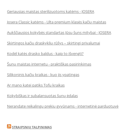
Geriausias maistas sterilizuotoms katėms - JOSERA
Josera Classic katėms - Ulta premium klasės kačių maistas
Aukščiausios kokybės standartas Jūsų šuns mitybai - JOSERA
Skirtingos kačių draskyklių rūšys – skirtingi privalumai
Kodėl katės drasko baldus - kaip to išvengti?
Šunų maistas internetu - praktiškas pasirinkimas
Silikoninis kačių kraikas - kuo jis ypatingas
Ar mano katei patiks Tofu kraikas
Kokybiškas ir subalansuotas šunų ėdalas
Nerandate reikalingų prekių gyvūnams - internetinė parduotuvė
STRAIPSNIŲ TALPINIMAS