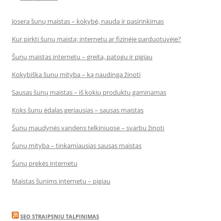
Josera šunų maistas – kokybė, nauda ir pasirinkimas
Kur pirkti šunų maistą: internetu ar fizinėje parduotuvėje?
Šunų maistas internetu – greita, patogu ir pigiau
Kokybiška šunų mityba – ką naudinga žinoti
Sausas šunų maistas – iš kokių produktų gaminamas
Koks šunų ėdalas geriausias – sausas maistas
Šunų maudynės vandens telkiniuose – svarbu žinoti
Šunų mityba – tinkamiausias sausas maistas
Šunų prekės internetu
Maistas šunims internetu – pigiau
SEO STRAIPSNIU TALPINIMAS