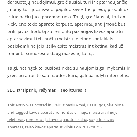
darbuotojų naudojimui, greičiausiai, turi ir aptarnaujančią
įmonę, kuri juos išvalo, papildo kavos bei priedų produktus
ir tuo pačiu juos paremontuoja. Taigi, greičiausiai, kad ant
kiekvieno tokio aparato korpuso, aptarnaujanti įmonė bus
priklijavusi lipduką su remonto paslaugas kavos aparatų
aptarnavimui teikiančių meistrų telefono kontaktais.
pasiskambinę jais išsikviesite meistrus ir tikėtina, kad už
remontą sumokėsite daug mažesnę kainą.
Taigi, netingėkite, susipažinkite su naujomis galimybėmis ir
greičiau atrasite sau naudos, kurią gali pasiūlyti internetas.
SEO straipsnių rašymas
– seo.itturas.lt
This entry was posted in
Įvairūs pasiūlymai
,
Paslaugos
,
Skelbimai
and tagged
kavos aparatų remontas vilniuje
,
meistrai vilniuje
telefonas
,
remontuoja kavos aparatus kaina
,
sugedo kavos
aparatas
,
taiso kavos aparatus vilnius
on
2017/10/13
.