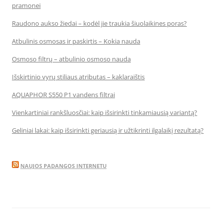
pramonei
Raudono aukso žiedai – kodėl jie traukia šiuolaikines poras?
Atbulinis osmosas ir paskirtis – Kokia nauda
Osmoso filtrų – atbulinio osmoso nauda
Išskirtinio vyrų stiliaus atributas – kaklaraištis
AQUAPHOR S550 P1 vandens filtrai
Vienkartiniai rankšluosčiai: kaip išsirinkti tinkamiausią variantą?
Geliniai lakai: kaip išsirinkti geriausią ir užtikrinti ilgalaikį rezultatą?
NAUJOS PADANGOS INTERNETU