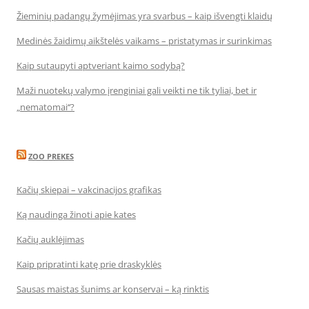
Žieminių padangų žymėjimas yra svarbus – kaip išvengti klaidų
Medinės žaidimų aikštelės vaikams – pristatymas ir surinkimas
Kaip sutaupyti aptveriant kaimo sodybą?
Maži nuotekų valymo įrenginiai gali veikti ne tik tyliai, bet ir
„nematomai‘‘?
ZOO PREKES
Kačių skiepai – vakcinacijos grafikas
Ką naudinga žinoti apie kates
Kačių auklėjimas
Kaip pripratinti katę prie draskyklės
Sausas maistas šunims ar konservai – ką rinktis