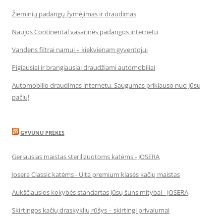
Žieminių padangų žymėjimas ir draudimas
Naujos Continental vasarinės padangos internetu
Vandens filtrai namui – kiekvienam gyventojui
Pigiausiai ir brangiausiai draudžiami automobiliai
Automobilio draudimas internetu. Saugumas priklauso nuo Jūsų
pačių!
GYVUNU PREKES
Geriausias maistas sterilizuotoms katėms - JOSERA
Josera Classic katėms - Ulta premium klasės kačių maistas
Aukščiausios kokybės standartas Jūsų šuns mitybai - JOSERA
Skirtingos kačių draskyklių rūšys – skirtingi privalumai