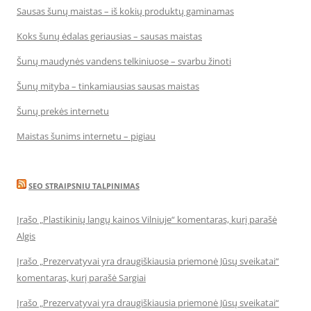
Sausas šunų maistas – iš kokių produktų gaminamas
Koks šunų ėdalas geriausias – sausas maistas
Šunų maudynės vandens telkiniuose – svarbu žinoti
Šunų mityba – tinkamiausias sausas maistas
Šunų prekės internetu
Maistas šunims internetu – pigiau
SEO STRAIPSNIU TALPINIMAS
Įrašo „Plastikinių langų kainos Vilniuje“ komentaras, kurį parašė
Algis
Įrašo „Prezervatyvai yra draugiškiausia priemonė Jūsų sveikatai“
komentaras, kurį parašė Sargiai
Įrašo „Prezervatyvai yra draugiškiausia priemonė Jūsų sveikatai“