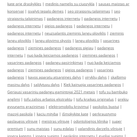
kate prie draskykles
|
medinis namelis su ciuozykla
|
sausas maistas ar
konservai
|
isvalyti tepalo demes
|
seo straipsniu talpinimas
|
seo
straipsniu talpinimas
|
padangos internetu
|
padangos internetu
|
padangos internetu
|
pigios padangos
|
padangos internetu
|
padangos internetu
|
neuzsalantis zieminis langu ploviklis
|
zieminis
langu ploviklis
|
langu plovimo skystis
|
langu ploviklis
|
vasarines
padangos
|
ziemines padangos
|
padangos pigiau
|
padangos
internetu
|
nuo kada keiciamos padangos
|
ziemines padangos
|
vasarines padangos
|
padangu pasirinkimas
|
nuo kada keiciamos
padangos
|
ziemines padangos
|
pigios padangos
|
vasarines
padangos
|
kavos aparatu atsargines dalys
|
viryklių dalys
|
skalbimo
masinu dalys
|
saldytuvu dalys
|
Kiek kainuoja vasarines padangos
|
Geriausi vasariniu padangu gamintojai 2021 metais
|
tofu su bambuko
anglimi
|
tofu zalios arbatos ekstraktu
|
tofu kraikas originalus
|
prekiu
gyvunams grazinimas
|
elektromobiliu krovimui
|
paskolos bustui
|
mazoji paskola
|
kaciu mityba
|
išmokykite katę
|
perkraustymo
paslaugos vilniuje
|
meistras vilniuje
|
odontologijos klinika
|
super
premium
|
sunu maistas
|
sunu edalas
|
valandinis darzelis vilniuje
|
josera katems
|
josera sunims
|
paskolos internetu
|
guoliai sunims
|