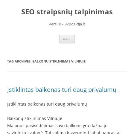
Skip
to
SEO straipsnių talpinimas
content
Verslui – 3xpozicija.lt
Menu
TAG ARCHIVES:
BALKONU STIKLINIMAS VILNIUJE
Įstiklintas balkonas turi daug privalumų
Įstiklintas balkonas turi daug privalumų
Balkonų stiklinimas Vilniuje
Malonus pasisėdėjimas savo balkone yra dažna jo
savininkų svajonė. Tai galima įgyvendinti labai paprastai.