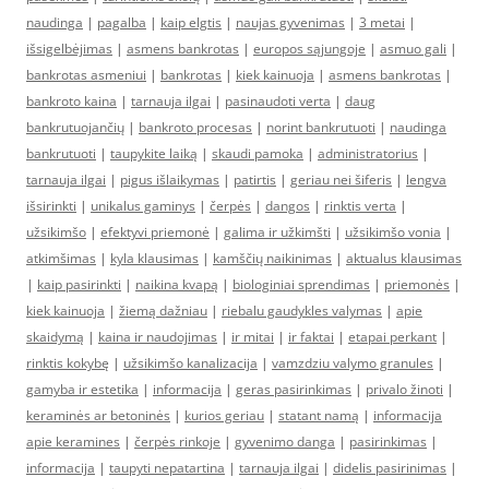
naudinga
|
pagalba
|
kaip elgtis
|
naujas gyvenimas
|
3 metai
|
išsigelbėjimas
|
asmens bankrotas
|
europos sąjungoje
|
asmuo gali
|
bankrotas asmeniui
|
bankrotas
|
kiek kainuoja
|
asmens bankrotas
|
bankroto kaina
|
tarnauja ilgai
|
pasinaudoti verta
|
daug
bankrutuojančių
|
bankroto procesas
|
norint bankrutuoti
|
naudinga
bankrutuoti
|
taupykite laiką
|
skaudi pamoka
|
administratorius
|
tarnauja ilgai
|
pigus išlaikymas
|
patirtis
|
geriau nei šiferis
|
lengva
išsirinkti
|
unikalus gaminys
|
čerpės
|
dangos
|
rinktis verta
|
užsikimšo
|
efektyvi priemonė
|
galima ir užkimšti
|
užsikimšo vonia
|
atkimšimas
|
kyla klausimas
|
kamščių naikinimas
|
aktualus klausimas
|
kaip pasirinkti
|
naikina kvapą
|
biologiniai sprendimas
|
priemonės
|
kiek kainuoja
|
žiemą dažniau
|
riebalu gaudykles valymas
|
apie
skaidymą
|
kaina ir naudojimas
|
ir mitai
|
ir faktai
|
etapai perkant
|
rinktis kokybę
|
užsikimšo kanalizacija
|
vamzdziu valymo granules
|
gamyba ir estetika
|
informacija
|
geras pasirinkimas
|
privalo žinoti
|
keraminės ar betoninės
|
kurios geriau
|
statant namą
|
informacija
apie keramines
|
čerpės rinkoje
|
gyvenimo danga
|
pasirinkimas
|
informacija
|
taupyti nepatartina
|
tarnauja ilgai
|
didelis pasirinimas
|