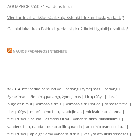
AQUAPHOR S550 P1 vandens filtrai
Vienkartiniai rankšluosčiai: kaip išsirinkti tinkamiausią variantą?
Geliniai lakai: kaip išsirinkti geriausią ir užtikrinti ilgalaikį rezultatą?
NAUJOS PADANGOS INTERNETU
© 2014
internetine parduotuve
|
padangų žymėjimas
|
padangų
žymėjimas
|
žieminių padangų žymėjimas
|
filtrų rūšys
|
filtrai
nugeležinimui
|
osmoso filtrai> |
osmoso filtrų nauda
|
osmoso filtrai
|
filtrų rūšys
|
minkštinimo filtrų naudojimas
|
minkštinimo sistema
|
filtrų rūšys ir nauda
|
osmoso filtrai
|
vandens filtrai nukalkinimui
|
vandens filtrų nauda
|
osmoso filtrų nauda
|
atbulinio osmoso filtrai
|
filtrų rūšys
|
apie geriamo vandens filtrus
|
kas yra atbulinis osmosas
|