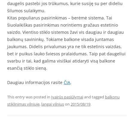
daugelis pastebi jos trūkumus, kurie susiję su per dideliu
šilumos sulaikymu.
Kitas populiarus pasirinkimas – berėmė sistema. Tai
šiuolaikiškas pasirinkimas norintiems gražaus estetinio
vaizdo. Vientiso stiklo sistemos žavi vis daugiau ir daugiau
balkonų savininkų. Tokiame balkone visada juntamas
jaukumas. Didelis privalumas yra ne tik estetinis vaizdas,
bet ir puikus lauko šviesos pralaidumas. Taip pat daugeliui
svarbu ir tai, kad galima visiškai atidaryti visą balkone
esančią stiklo sieną.
Daugiau informacijos rasite
ČIA
.
This entry was posted in
Įvairūs pasiūlymai
and tagged
balkonu
stiklinimas vilniuje
,
langai vilnius
on
2015/08/19
.