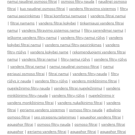
namui naudingi osmoso filtrai
|
osmoso filtrų nauda
|
naudingi osmoso
filtrai
|
kuo naudingi osmoso filtrai
|
vandens filtravimo sistemos
|
filtrų
namui pasirinkimas
|
filtrai komfortui namuose
|
vandens filtrai namui
|
filtrai namams
|
vandens filtrai kokybei
|
tinkamiausi vandens filtrai
namui
|
vandens filtravimo sistemos namui
|
filtrų sprendimai namui
|
ieškome vandens filtrų namui
|
vandens filtrų namui rūšys
|
vandens
kokybei filtrai namui
|
vandens namui filtrų pasirinkimas
|
vandens
filtrų rtūšys
|
vandens kokybei name
|
rekomenduojami vandens filtrai
namui
|
vandens filtrai namui
|
filtrų namui rūšys
|
vandens filtrų rūšys
|
vandens filtrai namui
|
namui naudingi osmoso filtrai
|
namui
geriausi osmoso filtrai
|
filtrai namui
|
vandens filtrų nauda
|
filtrų
rūšys ir nauda
|
vandens filtrų rūšys
|
vandens minkštinimo filtrai
|
nugeležinimo filtrų nauda
|
vandens filtrai nugeležinimui
|
vandens
minkštinimo filtrų nauda
|
vandens filtrų rūšys
|
nugeležinimo ir
vandens monkštinimo filtrai
|
vandens nukalkinimo filtrai
|
vandens
filtrai
|
geriamo vandens sistemos
|
osmoso filtrų nauda
|
atbulinio
osmoso filtrai
|
seo straipsniu talpinimas
|
aquaphor vandens filtrai
|
aquaphor filtrai
|
osmoso filtrų nauda
|
osmoso filtrai
|
vandens filtrai
aquaphor
|
geriamo vandens filtrai
|
aquaphor filtrai
|
aquaphor filtrai