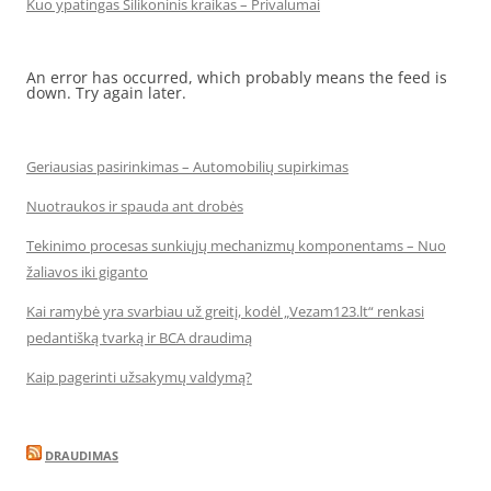
Kuo ypatingas Silikoninis kraikas – Privalumai
An error has occurred, which probably means the feed is
down. Try again later.
Geriausias pasirinkimas – Automobilių supirkimas
Nuotraukos ir spauda ant drobės
Tekinimo procesas sunkiųjų mechanizmų komponentams – Nuo
žaliavos iki giganto
Kai ramybė yra svarbiau už greitį, kodėl „Vezam123.lt“ renkasi
pedantišką tvarką ir BCA draudimą
Kaip pagerinti užsakymų valdymą?
DRAUDIMAS