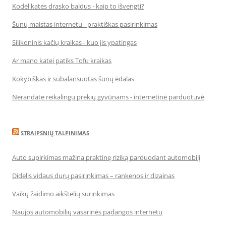
Kodėl katės drasko baldus - kaip to išvengti?
Šunų maistas internetu - praktiškas pasirinkimas
Silikoninis kačių kraikas - kuo jis ypatingas
Ar mano katei patiks Tofu kraikas
Kokybiškas ir subalansuotas šunų ėdalas
Nerandate reikalingų prekių gyvūnams - internetinė parduotuvė
STRAIPSNIŲ TALPINIMAS
Auto supirkimas mažina praktinę riziką parduodant automobilį
Didelis vidaus durų pasirinkimas – rankenos ir dizainas
Vaikų žaidimo aikštelių surinkimas
Naujos automobilių vasarinės padangos internetu