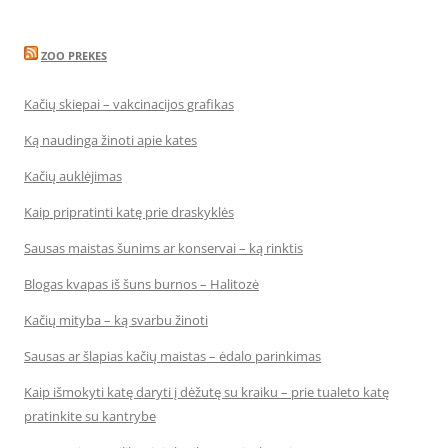
ZOO PREKES
Kačių skiepai – vakcinacijos grafikas
Ką naudinga žinoti apie kates
Kačių auklėjimas
Kaip pripratinti katę prie draskyklės
Sausas maistas šunims ar konservai – ką rinktis
Blogas kvapas iš šuns burnos – Halitozė
Kačių mityba – ką svarbu žinoti
Sausas ar šlapias kačių maistas – ėdalo parinkimas
Kaip išmokyti katę daryti į dėžutę su kraiku – prie tualeto katę
pratinkite su kantrybe