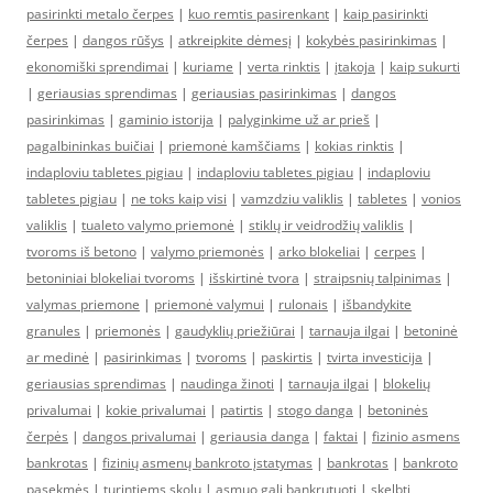
pasirinkti metalo čerpes
|
kuo remtis pasirenkant
|
kaip pasirinkti
čerpes
|
dangos rūšys
|
atkreipkite dėmesį
|
kokybės pasirinkimas
|
ekonomiški sprendimai
|
kuriame
|
verta rinktis
|
įtakoja
|
kaip sukurti
|
geriausias sprendimas
|
geriausias pasirinkimas
|
dangos
pasirinkimas
|
gaminio istorija
|
palyginkime už ar prieš
|
pagalbininkas buičiai
|
priemonė kamščiams
|
kokias rinktis
|
indaploviu tabletes pigiau
|
indaploviu tabletes pigiau
|
indaploviu
tabletes pigiau
|
ne toks kaip visi
|
vamzdziu valiklis
|
tabletes
|
vonios
valiklis
|
tualeto valymo priemonė
|
stiklų ir veidrodžių valiklis
|
tvoroms iš betono
|
valymo priemonės
|
arko blokeliai
|
cerpes
|
betoniniai blokeliai tvoroms
|
išskirtinė tvora
|
straipsnių talpinimas
|
valymas priemone
|
priemonė valymui
|
rulonais
|
išbandykite
granules
|
priemonės
|
gaudyklių priežiūrai
|
tarnauja ilgai
|
betoninė
ar medinė
|
pasirinkimas
|
tvoroms
|
paskirtis
|
tvirta investicija
|
geriausias sprendimas
|
naudinga žinoti
|
tarnauja ilgai
|
blokelių
privalumai
|
kokie privalumai
|
patirtis
|
stogo danga
|
betoninės
čerpės
|
dangos privalumai
|
geriausia danga
|
faktai
|
fizinio asmens
bankrotas
|
fizinių asmenų bankroto įstatymas
|
bankrotas
|
bankroto
pasekmės
|
turintiems skolų
|
asmuo gali bankrutuoti
|
skelbti