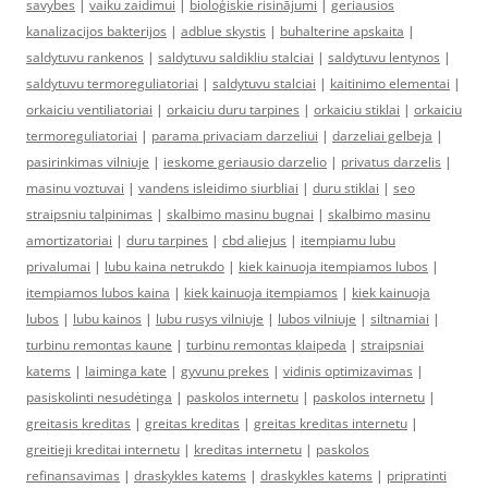
savybes
|
vaiku zaidimui
|
bioloģiskie risinājumi
|
geriausios
kanalizacijos bakterijos
|
adblue skystis
|
buhalterine apskaita
|
saldytuvu rankenos
|
saldytuvu saldikliu stalciai
|
saldytuvu lentynos
|
saldytuvu termoreguliatoriai
|
saldytuvu stalciai
|
kaitinimo elementai
|
orkaiciu ventiliatoriai
|
orkaiciu duru tarpines
|
orkaiciu stiklai
|
orkaiciu
termoreguliatoriai
|
parama privaciam darzeliui
|
darzeliai gelbeja
|
pasirinkimas vilniuje
|
ieskome geriausio darzelio
|
privatus darzelis
|
masinu voztuvai
|
vandens isleidimo siurbliai
|
duru stiklai
|
seo
straipsniu talpinimas
|
skalbimo masinu bugnai
|
skalbimo masinu
amortizatoriai
|
duru tarpines
|
cbd aliejus
|
itempiamu lubu
privalumai
|
lubu kaina netrukdo
|
kiek kainuoja itempiamos lubos
|
itempiamos lubos kaina
|
kiek kainuoja itempiamos
|
kiek kainuoja
lubos
|
lubu kainos
|
lubu rusys vilniuje
|
lubos vilniuje
|
siltnamiai
|
turbinu remontas kaune
|
turbinu remontas klaipeda
|
straipsniai
katems
|
laiminga kate
|
gyvunu prekes
|
vidinis optimizavimas
|
pasiskolinti nesudėtinga
|
paskolos internetu
|
paskolos internetu
|
greitasis kreditas
|
greitas kreditas
|
greitas kreditas internetu
|
greitieji kreditai internetu
|
kreditas internetu
|
paskolos
refinansavimas
|
draskykles katems
|
draskykles katems
|
pripratinti