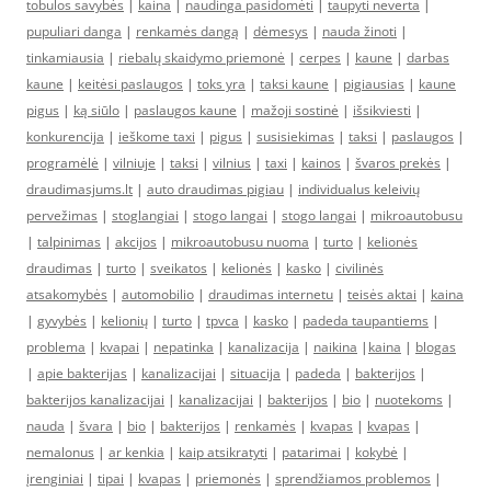
tobulos savybės
|
kaina
|
naudinga pasidomėti
|
taupyti neverta
|
pupuliari danga
|
renkamės dangą
|
dėmesys
|
nauda žinoti
|
tinkamiausia
|
riebalų skaidymo priemonė
|
cerpes
|
kaune
|
darbas
kaune
|
keitėsi paslaugos
|
toks yra
|
taksi kaune
|
pigiausias
|
kaune
pigus
|
ką siūlo
|
paslaugos kaune
|
mažoji sostinė
|
išsikviesti
|
konkurencija
|
ieškome taxi
|
pigus
|
susisiekimas
|
taksi
|
paslaugos
|
programėlė
|
vilniuje
|
taksi
|
vilnius
|
taxi
|
kainos
|
švaros prekės
|
draudimasjums.lt
|
auto draudimas pigiau
|
individualus keleivių
pervežimas
|
stoglangiai
|
stogo langai
|
stogo langai
|
mikroautobusu
|
talpinimas
|
akcijos
|
mikroautobusu nuoma
|
turto
|
kelionės
draudimas
|
turto
|
sveikatos
|
kelionės
|
kasko
|
civilinės
atsakomybės
|
automobilio
|
draudimas internetu
|
teisės aktai
|
kaina
|
gyvybės
|
kelionių
|
turto
|
tpvca
|
kasko
|
padeda taupantiems
|
problema
|
kvapai
|
nepatinka
|
kanalizacija
|
naikina
|
kaina
|
blogas
|
apie bakterijas
|
kanalizacijai
|
situacija
|
padeda
|
bakterijos
|
bakterijos kanalizacijai
|
kanalizacijai
|
bakterijos
|
bio
|
nuotekoms
|
nauda
|
švara
|
bio
|
bakterijos
|
renkamės
|
kvapas
|
kvapas
|
nemalonus
|
ar kenkia
|
kaip atsikratyti
|
patarimai
|
kokybė
|
įrenginiai
|
tipai
|
kvapas
|
priemonės
|
sprendžiamos problemos
|