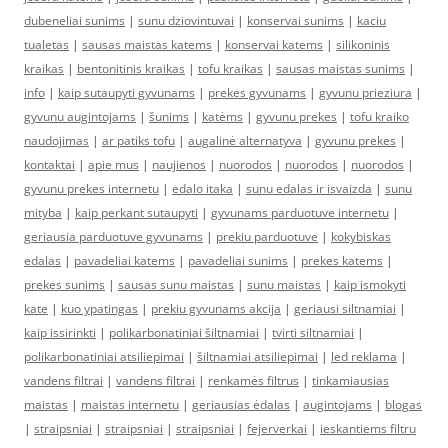
dubeneliai sunims
|
sunu dziovintuvai
|
konservai sunims
|
kaciu
tualetas
|
sausas maistas katems
|
konservai katems
|
silikoninis
kraikas
|
bentonitinis kraikas
|
tofu kraikas
|
sausas maistas sunims
|
info
|
kaip sutaupyti gyvunams
|
prekes gyvunams
|
gyvunu prieziura
|
gyvunu augintojams
|
šunims
|
katėms
|
gyvunu prekes
|
tofu kraiko
naudojimas
|
ar patiks tofu
|
augalinė alternatyva
|
gyvunu prekes
|
kontaktai
|
apie mus
|
naujienos
|
nuorodos
|
nuorodos
|
nuorodos
|
gyvunu prekes internetu
|
edalo itaka
|
sunu edalas ir isvaizda
|
sunu
mityba
|
kaip perkant sutaupyti
|
gyvunams parduotuve internetu
|
geriausia parduotuve gyvunams
|
prekiu parduotuve
|
kokybiskas
edalas
|
pavadeliai katems
|
pavadeliai sunims
|
prekes katems
|
prekes sunims
|
sausas sunu maistas
|
sunu maistas
|
kaip ismokyti
kate
|
kuo ypatingas
|
prekiu gyvunams akcija
|
geriausi siltnamiai
|
kaip issirinkti
|
polikarbonatiniai šiltnamiai
|
tvirti siltnamiai
|
polikarbonatiniai atsiliepimai
|
šiltnamiai atsiliepimai
|
led reklama
|
vandens filtrai
|
vandens filtrai
|
renkamės filtrus
|
tinkamiausias
maistas
|
maistas internetu
|
geriausias ėdalas
|
augintojams
|
blogas
|
straipsniai
|
straipsniai
|
straipsniai
|
fejerverkai
|
ieskantiems filtru