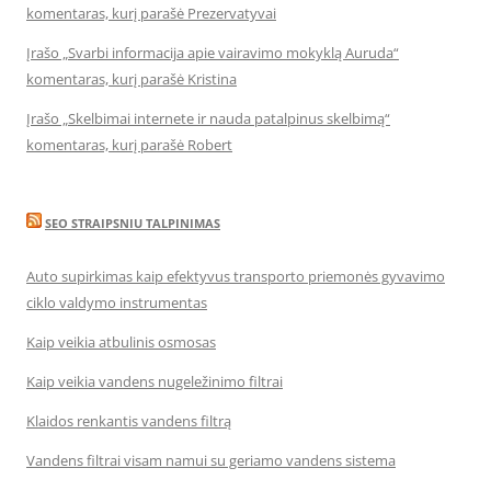
komentaras, kurį parašė Prezervatyvai
Įrašo „Svarbi informacija apie vairavimo mokyklą Auruda“
komentaras, kurį parašė Kristina
Įrašo „Skelbimai internete ir nauda patalpinus skelbimą“
komentaras, kurį parašė Robert
SEO STRAIPSNIU TALPINIMAS
Auto supirkimas kaip efektyvus transporto priemonės gyvavimo
ciklo valdymo instrumentas
Kaip veikia atbulinis osmosas
Kaip veikia vandens nugeležinimo filtrai
Klaidos renkantis vandens filtrą
Vandens filtrai visam namui su geriamo vandens sistema