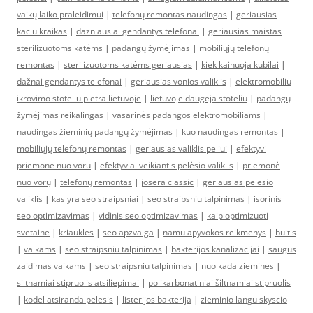
vaikų laiko praleidimui
|
telefonų remontas naudingas
|
geriausias
kaciu kraikas
|
dazniausiai gendantys telefonai
|
geriausias maistas
sterilizuotoms katėms
|
padangų žymėjimas
|
mobiliųjų telefonų
remontas
|
sterilizuotoms katėms geriausias
|
kiek kainuoja kubilai
|
dažnai gendantys telefonai
|
geriausias vonios valiklis
|
elektromobiliu
ikrovimo stoteliu pletra lietuvoje
|
lietuvoje daugeja stoteliu
|
padangų
žymėjimas reikalingas
|
vasarinės padangos elektromobiliams
|
naudingas žieminių padangų žymėjimas
|
kuo naudingas remontas
|
mobiliųjų telefonų remontas
|
geriausias valiklis peliui
|
efektyvi
priemone nuo voru
|
efektyviai veikiantis pelėsio valiklis
|
priemonė
nuo vorų
|
telefonų remontas
|
josera classic
|
geriausias pelesio
valiklis
|
kas yra seo straipsniai
|
seo straipsniu talpinimas
|
isorinis
seo optimizavimas
|
vidinis seo optimizavimas
|
kaip optimizuoti
svetaine
|
kriaukles
|
seo apzvalga
|
namu apyvokos reikmenys
|
buitis
|
vaikams
|
seo straipsniu talpinimas
|
bakterijos kanalizacijai
|
saugus
zaidimas vaikams
|
seo straipsniu talpinimas
|
nuo kada ziemines
|
siltnamiai stipruolis atsiliepimai
|
polikarbonatiniai šiltnamiai stipruolis
|
kodel atsiranda pelesis
|
listerijos bakterija
|
zieminio langu skyscio