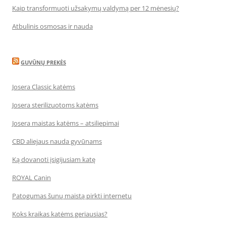
Kaip transformuoti užsakymų valdymą per 12 mėnesių?
Atbulinis osmosas ir nauda
GUVŪNŲ PREKĖS
Josera Classic katėms
Josera sterilizuotoms katėms
Josera maistas katėms – atsiliepimai
CBD aliejaus nauda gyvūnams
Ką dovanoti įsigijusiam katę
ROYAL Canin
Patogumas šunų maistą pirkti internetu
Koks kraikas katėms geriausias?