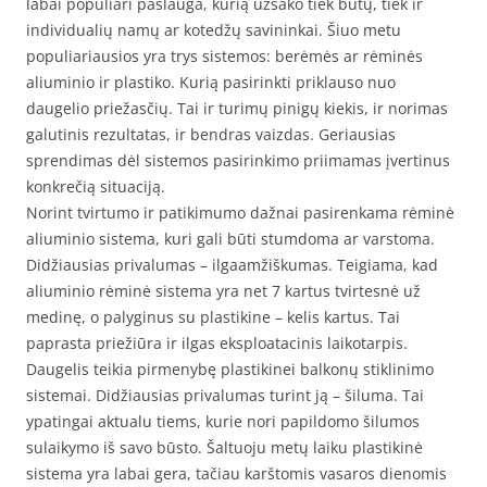
labai populiari paslauga, kurią užsako tiek butų, tiek ir
individualių namų ar kotedžų savininkai. Šiuo metu
populiariausios yra trys sistemos: berėmės ar rėminės
aliuminio ir plastiko. Kurią pasirinkti priklauso nuo
daugelio priežasčių. Tai ir turimų pinigų kiekis, ir norimas
galutinis rezultatas, ir bendras vaizdas. Geriausias
sprendimas dėl sistemos pasirinkimo priimamas įvertinus
konkrečią situaciją.
Norint tvirtumo ir patikimumo dažnai pasirenkama rėminė
aliuminio sistema, kuri gali būti stumdoma ar varstoma.
Didžiausias privalumas – ilgaamžiškumas. Teigiama, kad
aliuminio rėminė sistema yra net 7 kartus tvirtesnė už
medinę, o palyginus su plastikine – kelis kartus. Tai
paprasta priežiūra ir ilgas eksploatacinis laikotarpis.
Daugelis teikia pirmenybę plastikinei balkonų stiklinimo
sistemai. Didžiausias privalumas turint ją – šiluma. Tai
ypatingai aktualu tiems, kurie nori papildomo šilumos
sulaikymo iš savo būsto. Šaltuoju metų laiku plastikinė
sistema yra labai gera, tačiau karštomis vasaros dienomis