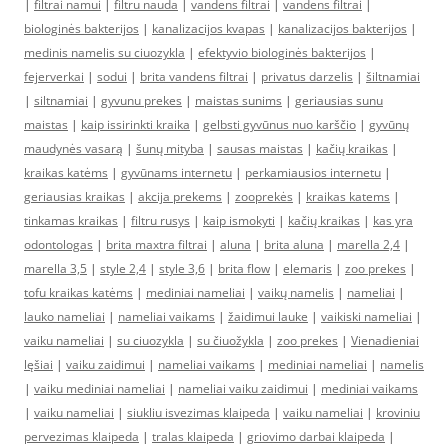
|
filtrai namui
|
filtru nauda
|
vandens filtrai
|
vandens filtrai
|
biologinės bakterijos
|
kanalizacijos kvapas
|
kanalizacijos bakterijos
|
medinis namelis su ciuozykla
|
efektyvio biologinės bakterijos
|
fejerverkai
|
sodui
|
brita vandens filtrai
|
privatus darzelis
|
šiltnamiai
|
siltnamiai
|
gyvunu prekes
|
maistas sunims
|
geriausias sunu
maistas
|
kaip issirinkti kraika
|
gelbsti gyvūnus nuo karščio
|
gyvūnų
maudynės vasarą
|
šunų mityba
|
sausas maistas
|
kačių kraikas
|
kraikas katėms
|
gyvūnams internetu
|
perkamiausios internetu
|
geriausias kraikas
|
akcija prekems
|
zooprekės
|
kraikas katems
|
tinkamas kraikas
|
filtru rusys
|
kaip ismokyti
|
kačių kraikas
|
kas yra
odontologas
|
brita maxtra filtrai
|
aluna
|
brita aluna
|
marella 2,4
|
marella 3,5
|
style 2,4
|
style 3,6
|
brita flow
|
elemaris
|
zoo prekes
|
tofu kraikas katėms
|
mediniai nameliai
|
vaikų namelis
|
nameliai
|
lauko nameliai
|
nameliai vaikams
|
žaidimui lauke
|
vaikiski nameliai
|
vaiku nameliai
|
su ciuozykla
|
su čiuožykla
|
zoo prekes
|
Vienadieniai
lęšiai
|
vaiku zaidimui
|
nameliai vaikams
|
mediniai nameliai
|
namelis
|
vaiku mediniai nameliai
|
nameliai vaiku zaidimui
|
mediniai vaikams
|
vaiku nameliai
|
siukliu isvezimas klaipeda
|
vaiku nameliai
|
kroviniu
pervezimas klaipeda
|
tralas klaipeda
|
griovimo darbai klaipeda
|