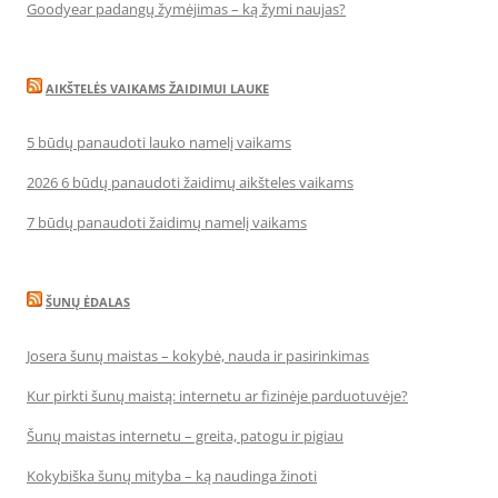
Goodyear padangų žymėjimas – ką žymi naujas?
AIKŠTELĖS VAIKAMS ŽAIDIMUI LAUKE
5 būdų panaudoti lauko namelį vaikams
2026 6 būdų panaudoti žaidimų aikšteles vaikams
7 būdų panaudoti žaidimų namelį vaikams
ŠUNŲ ĖDALAS
Josera šunų maistas – kokybė, nauda ir pasirinkimas
Kur pirkti šunų maistą: internetu ar fizinėje parduotuvėje?
Šunų maistas internetu – greita, patogu ir pigiau
Kokybiška šunų mityba – ką naudinga žinoti