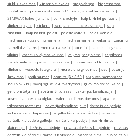
siukliu isvezimas
|
klinkerio trinkeles
|
stogo danga
|
biopreparatai
nuotekoms
|
priemone starwax 637
|
irenginiu bakterijos kaina
|
STARWAX bakteriju kaina
|
valiklis buityje
|
kaip isirinkti geriausia
|
klinkerio plytos
|
klinkeris
|
kaip panaikinti pelesi vonioje
|
kaip
isnaikinti
|
kaip naikinti pelesi
|
pelesio valiklis
|
pelesi vonioje
|
mediniai vaiku zaidimu nameliai
|
mediniai nameliai vaikams
|
zaidimu
nameliai vaikams
|
mediniai nameliai
|
toneriai
|
kaseciu pildymas
vilnius
|
kaseciu pildymas kaunas
|
valymo įrenginiams
|
septikams
|
tualeto valiklis
|
spausdintuvu kainos
|
imones restrukturizacija
|
klinkeris
|
vestuviu fotografai
|
muro sienu griovimas
|
seo
|
bateriju
ikrovimas
|
patikimumas
|
orapute JDK S 60
|
oraputes membranos
|
indu ploviklis
|
pavojingu atlieku tvarkymas
|
griovimo darbai kaina
|
geliu pristatymas
|
apatinis trikotazas
|
bakterijos kanalizacijai
|
kosmetika internetu pigiau
|
valentino dienos dovanos
|
apatinis
trikotazas moterims
|
bakterijoskanalizacijai.lt
|
darzelis klaipedoje
|
vaiku darzelis klaipedoje
|
pagalba tėvams klaipėdoje
|
privatus
darželis klaipėdoje gelbėja
|
darželis klaipėdoje
|
pasirinkimas
klaipėdoje
|
darželis klaipėdoje
|
privatus darželis klaipėdoje
|
privatus
darželis klaipėdoje
|
darželis klaipėdoje
|
vandens filtrai
|
nuo pelesio
|