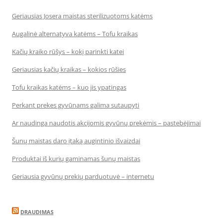
Geriausias Josera maistas sterilizuotoms katėms
Augalinė alternatyva katėms – Tofu kraikas
Kačių kraiko rūšys – kokį parinkti katei
Geriausias kačių kraikas – kokios rūšies
Tofu kraikas katėms – kuo jis ypatingas
Perkant prekes gyvūnams galima sutaupyti
Ar naudinga naudotis akcijomis gyvūnų prekėmis – pastebėjimai
Šunų maistas daro įtaką augintinio išvaizdai
Produktai iš kurių gaminamas šunų maistas
Geriausia gyvūnų prekių parduotuvė – internetu
DRAUDIMAS