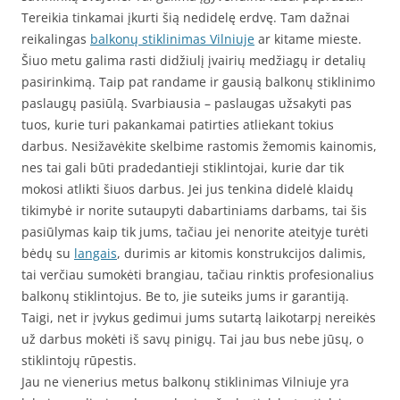
Tereikia tinkamai įkurti šią nedidelę erdvę. Tam dažnai
reikalingas
balkonų stiklinimas Vilniuje
ar kitame mieste.
Šiuo metu galima rasti didžiulį įvairių medžiagų ir detalių
pasirinkimą. Taip pat randame ir gausią balkonų stiklinimo
paslaugų pasiūlą. Svarbiausia – paslaugas užsakyti pas
tuos, kurie turi pakankamai patirties atliekant tokius
darbus. Nesižavėkite skelbime rastomis žemomis kainomis,
nes tai gali būti pradedantieji stiklintojai, kurie dar tik
mokosi atlikti šiuos darbus. Jei jus tenkina didelė klaidų
tikimybė ir norite sutaupyti dabartiniams darbams, tai šis
pasiūlymas kaip tik jums, tačiau jei nenorite ateityje turėti
bėdų su
langais
, durimis ar kitomis konstrukcijos dalimis,
tai verčiau sumokėti brangiau, tačiau rinktis profesionalius
balkonų stiklintojus. Be to, jie suteiks jums ir garantiją.
Taigi, net ir įvykus gedimui jums sutartą laikotarpį nereikės
už darbus mokėti iš savų pinigų. Tai jau bus nebe jūsų, o
stiklintojų rūpestis.
Jau ne vienerius metus balkonų stiklinimas Vilniuje yra