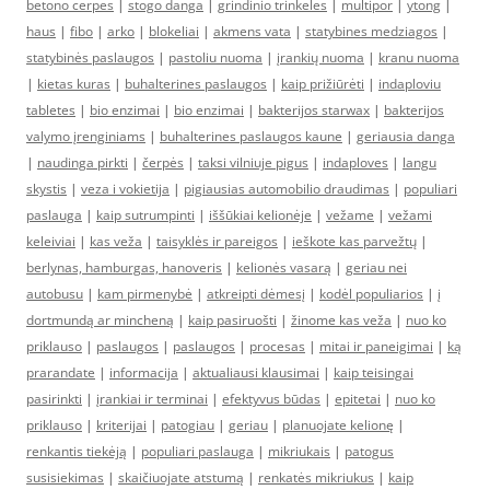
betono cerpes
|
stogo danga
|
grindinio trinkeles
|
multipor
|
ytong
|
haus
|
fibo
|
arko
|
blokeliai
|
akmens vata
|
statybines medziagos
|
statybinės paslaugos
|
pastoliu nuoma
|
įrankių nuoma
|
kranu nuoma
|
kietas kuras
|
buhalterines paslaugos
|
kaip prižiūrėti
|
indaploviu
tabletes
|
bio enzimai
|
bio enzimai
|
bakterijos starwax
|
bakterijos
valymo įrenginiams
|
buhalterines paslaugos kaune
|
geriausia danga
|
naudinga pirkti
|
čerpės
|
taksi vilniuje pigus
|
indaploves
|
langu
skystis
|
veza i vokietija
|
pigiausias automobilio draudimas
|
populiari
paslauga
|
kaip sutrumpinti
|
iššūkiai kelionėje
|
vežame
|
vežami
keleiviai
|
kas veža
|
taisyklės ir pareigos
|
ieškote kas parvežtų
|
berlynas, hamburgas, hanoveris
|
kelionės vasarą
|
geriau nei
autobusu
|
kam pirmenybė
|
atkreipti dėmesį
|
kodėl populiarios
|
į
dortmundą ar mincheną
|
kaip pasiruošti
|
žinome kas veža
|
nuo ko
priklauso
|
paslaugos
|
paslaugos
|
procesas
|
mitai ir paneigimai
|
ką
prarandate
|
informacija
|
aktualiausi klausimai
|
kaip teisingai
pasirinkti
|
įrankiai ir terminai
|
efektyvus būdas
|
epitetai
|
nuo ko
priklauso
|
kriterijai
|
patogiau
|
geriau
|
planuojate kelionę
|
renkantis tiekėją
|
populiari paslauga
|
mikriukais
|
patogus
susisiekimas
|
skaičiuojate atstumą
|
renkatės mikriukus
|
kaip