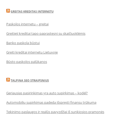
GREITAS KREDITAS INTERNETU
Paskolos internetu – greitai
Greitieji kreditai tapo paprastesni su skaičiuoklėmis
Banko paskola būstui
Greiti kreditai internetu Lietuvoje
Būsto paskolos palūkanos
TALPINA SEO STRAIPSNIUS
Geriausias pasirinkimas yra auto supirkimas – kodėl?
Automobilių supirkimas padeda išspręsti finansų trūkumą
Tekinimo paslaugos ir realūs pavyzdžiai iš sunkiosios pramonės