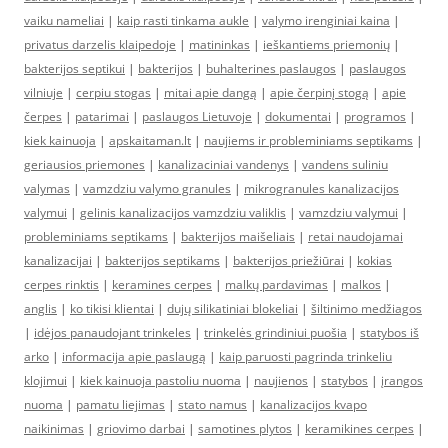
vaiku nameliai
|
kaip rasti tinkama aukle
|
valymo irenginiai kaina
|
privatus darzelis klaipedoje
|
matininkas
|
ieškantiems priemonių
|
bakterijos septikui
|
bakterijos
|
buhalterines paslaugos
|
paslaugos
vilniuje
|
cerpiu stogas
|
mitai apie dangą
|
apie čerpinį stogą
|
apie
čerpes
|
patarimai
|
paslaugos Lietuvoje
|
dokumentai
|
programos
|
kiek kainuoja
|
apskaitaman.lt
|
naujiems ir probleminiams septikams
|
geriausios priemones
|
kanalizaciniai vandenys
|
vandens suliniu
valymas
|
vamzdziu valymo granules
|
mikrogranules kanalizacijos
valymui
|
gelinis kanalizacijos vamzdziu valiklis
|
vamzdziu valymui
|
probleminiams septikams
|
bakterijos maišeliais
|
retai naudojamai
kanalizacijai
|
bakterijos septikams
|
bakterijos priežiūrai
|
kokias
cerpes rinktis
|
keramines cerpes
|
malkų pardavimas
|
malkos
|
anglis
|
ko tikisi klientai
|
dujų silikatiniai blokeliai
|
šiltinimo medžiagos
|
idėjos panaudojant trinkeles
|
trinkelės grindiniui puošia
|
statybos iš
arko
|
informacija apie paslaugą
|
kaip paruosti pagrinda trinkeliu
klojimui
|
kiek kainuoja pastoliu nuoma
|
naujienos
|
statybos
|
įrangos
nuoma
|
pamatu liejimas
|
stato namus
|
kanalizacijos kvapo
naikinimas
|
griovimo darbai
|
samotines plytos
|
keramikines cerpes
|