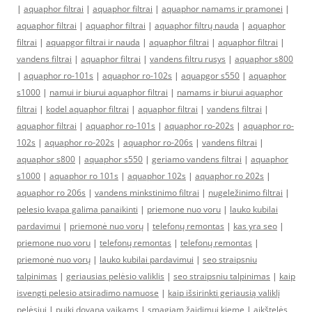
|
aquaphor filtrai
|
aquaphor filtrai
|
aquaphor namams ir pramonei
|
aquaphor filtrai
|
aquaphor filtrai
|
aquaphor filtrų nauda
|
aquaphor
filtrai
|
aquapgor filtrai ir nauda
|
aquaphor filtrai
|
aquaphor filtrai
|
vandens filtrai
|
aquaphor filtrai
|
vandens filtru rusys
|
aquaphor s800
|
aquaphor ro-101s
|
aquaphor ro-102s
|
aquapgor s550
|
aquaphor
s1000
|
namui ir biurui aquaphor filtrai
|
namams ir biurui aquaphor
filtrai
|
kodel aquaphor filtrai
|
aquaphor filtrai
|
vandens filtrai
|
aquaphor filtrai
|
aquaphor ro-101s
|
aquaphor ro-202s
|
aquaphor ro-
102s
|
aquaphor ro-202s
|
aquaphor ro-206s
|
vandens filtrai
|
aquaphor s800
|
aquaphor s550
|
geriamo vandens filtrai
|
aquaphor
s1000
|
aquaphor ro 101s
|
aquaphor 102s
|
aquaphor ro 202s
|
aquaphor ro 206s
|
vandens minkstinimo filtrai
|
nugeležinimo filtrai
|
pelesio kvapa galima panaikinti
|
priemone nuo voru
|
lauko kubilai
pardavimui
|
priemonė nuo vorų
|
telefonų remontas
|
kas yra seo
|
priemone nuo voru
|
telefonų remontas
|
telefonų remontas
|
priemonė nuo vorų
|
lauko kubilai pardavimui
|
seo straipsniu
talpinimas
|
geriausias pelėsio valiklis
|
seo straipsniu talpinimas
|
kaip
isvengti pelesio atsiradimo namuose
|
kaip išsirinkti geriausią valiklį
pelėsiui
|
puiki dovana vaikams
|
smagiam žaidimui kieme
|
aikštelės