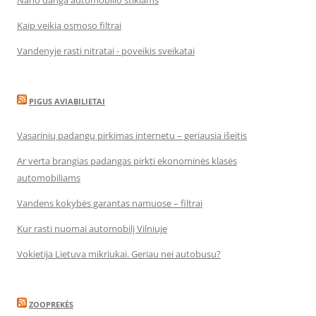
Nano danga automobilio stiklams
Kaip veikia osmoso filtrai
Vandenyje rasti nitratai - poveikis sveikatai
PIGUS AVIABILIETAI
Vasarinių padangų pirkimas internetu – geriausia išeitis
Ar verta brangias padangas pirkti ekonominės klasės
automobiliams
Vandens kokybės garantas namuose – filtrai
Kur rasti nuomai automobilį Vilniuje
Vokietija Lietuva mikriukai. Geriau nei autobusu?
ZOOPREKĖS