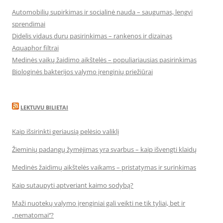
Automobilių supirkimas ir socialinė nauda – saugumas, lengvi
sprendimai
Didelis vidaus durų pasirinkimas – rankenos ir dizainas
Aquaphor filtrai
Medinės vaikų žaidimo aikštelės – populiariausias pasirinkimas
Biologinės bakterijos valymo įrenginių priežiūrai
LEKTUVU BILIETAI
Kaip išsirinkti geriausią pelėsio valiklį
Žieminių padangų žymėjimas yra svarbus – kaip išvengti klaidų
Medinės žaidimų aikštelės vaikams – pristatymas ir surinkimas
Kaip sutaupyti aptveriant kaimo sodybą?
Maži nuotekų valymo įrenginiai gali veikti ne tik tyliai, bet ir
„nematomai‘‘?