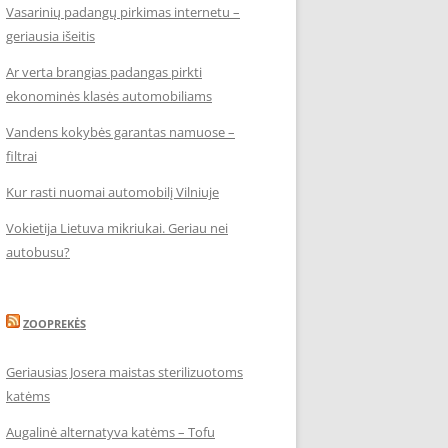
Vasarinių padangų pirkimas internetu –
geriausia išeitis
Ar verta brangias padangas pirkti
ekonominės klasės automobiliams
Vandens kokybės garantas namuose –
filtrai
Kur rasti nuomai automobilį Vilniuje
Vokietija Lietuva mikriukai. Geriau nei
autobusu?
ZOOPREKĖS
Geriausias Josera maistas sterilizuotoms
katėms
Augalinė alternatyva katėms – Tofu