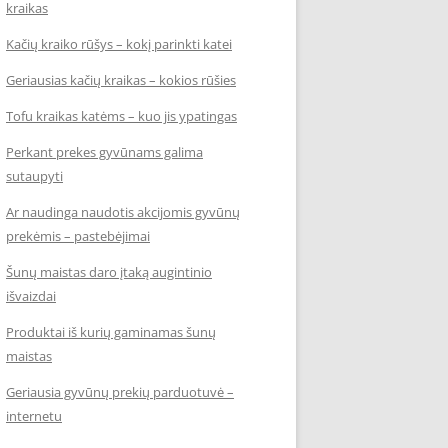
kraikas
Kačių kraiko rūšys – kokį parinkti katei
Geriausias kačių kraikas – kokios rūšies
Tofu kraikas katėms – kuo jis ypatingas
Perkant prekes gyvūnams galima
sutaupyti
Ar naudinga naudotis akcijomis gyvūnų
prekėmis – pastebėjimai
Šunų maistas daro įtaką augintinio
išvaizdai
Produktai iš kurių gaminamas šunų
maistas
Geriausia gyvūnų prekių parduotuvė –
internetu