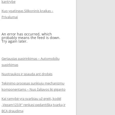
kantrybe
Kuo ypatingas Silikoninis kraikas –
Privalumai
An error has occurred, which
probably means the feed is down.
Try again later.
Geriausias pasirinkimas – Automobilių
supirkimas
Nuotraukos ir spauda ant drobės
Tekinimo procesas sunkiųjų mechanizmų
komponentams – Nuo žaliavos iki giganto
Kai ramybė yra svarbiau už greitį, kodėl
„Vezam123.lt“ renkasi pedantišką tvarką ir
BCA draudimą