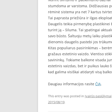
stumdoma ar varstoma. Didžiausias pr
rėminė sistema yra net 7 kartus tvirte
Tai paprasta priežiūra ir ilgas eksploat
Daugelis teikia pirmenybę plastikinei 
turint ją – šiluma. Tai ypatingai aktu
savo būsto. Šaltuoju metų laiku plasti
dienomis daugelis pastebi jos trūkumu
Kitas populiarus pasirinkimas – berėm
gražaus estetinio vaizdo. Vientiso sti
savininkų. Tokiame balkone visada jun
estetinis vaizdas, bet ir puikus lauko 
kad galima visiškai atidaryti visą balk
Daugiau informacijos rasite
ČIA
.
This entry was posted in
Įvairūs pasiūlymai
2015/08/19
.