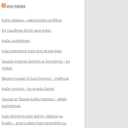
ZOO PREKES
Kačių skiepai – vakcinacijos grafikas
Ką naudinga žinoti apie kates
Kačių auklėjimas
Kaip pripratinti katę prie draskyklės
Sausas maistas šunims ar konservai – ką
rinktis
Blogas kvapas iš šuns burnos – Halitozė
Kačių mityba – ką svarbu žinoti
Sausas ar šlapias kačių maistas – ėdalo
parinkimas
Kaip išmokyti katę daryti į dėžutę su
kraiku – prie tualeto katę pratinkite su