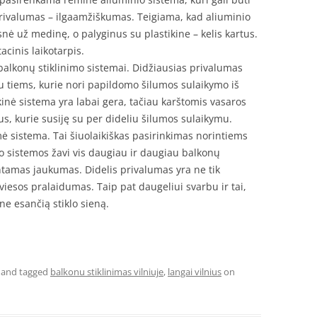
ivalumas – ilgaamžiškumas. Teigiama, kad aliuminio
snė už medinę, o palyginus su plastikine – kelis kartus.
acinis laikotarpis.
balkonų stiklinimo sistemai. Didžiausias privalumas
alu tiems, kurie nori papildomo šilumos sulaikymo iš
kinė sistema yra labai gera, tačiau karštomis vasaros
s, kurie susiję su per dideliu šilumos sulaikymu.
ė sistema. Tai šiuolaikiškas pasirinkimas norintiems
klo sistemos žavi vis daugiau ir daugiau balkonų
tamas jaukumas. Didelis privalumas yra ne tik
šviesos pralaidumas. Taip pat daugeliui svarbu ir tai,
one esančią stiklo sieną.
and tagged
balkonu stiklinimas vilniuje
,
langai vilnius
on