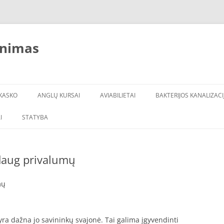
inimas
KASKO
ANGLŲ KURSAI
AVIABILIETAI
BAKTERIJOS KANALIZACI
I
STATYBA
 daug privalumų
mų
a dažna jo savininkų svajonė. Tai galima įgyvendinti