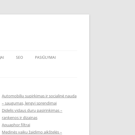
JAI
SEO
PASIŪLYMAI
Automobilių supirkimas ir socialinė nauda
– saugumas, lengvi sprendimai
Didelis vidaus durų pasirinkimas –
rankenos ir dizainas
Aquaphor filtrai
Medinės vaikų žaidimo aikštelės –