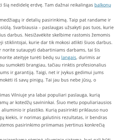
rti šią nedidelę erdvę. Tam dažnai reikalingas
balkonų
ų medžiagų ir detalių pasirinkimą. Taip pat randame ir
siūlą. Svarbiausia – paslaugas užsakyti pas tuos, kurie
okius darbus. Nesižavėkite skelbime rastomis žemomis
i stiklintojai, kurie dar tik mokosi atlikti šiuos darbus.
ir norite sutaupyti dabartiniams darbams, tai šis
norite ateityje turėti bėdų su
langais
, durimis ar
iau sumokėti brangiau, tačiau rinktis profesionalius
 jums ir garantiją. Taigi, net ir įvykus gedimui jums
mokėti iš savų pinigų. Tai jau bus nebe jūsų, o
imas Vilniuje yra labai populiari paslauga, kurią
 namų ar kotedžų savininkai. Šiuo metu populiariausios
aliuminio ir plastiko. Kurią pasirinkti priklauso nuo
gų kiekis, ir norimas galutinis rezultatas, ir bendras
istemos pasirinkimo priimamas įvertinus konkrečią
pasirenkama rėminė aliuminio sistema, kuri gali būti