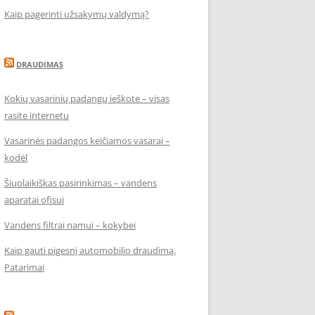
Kaip pagerinti užsakymų valdymą?
DRAUDIMAS
Kokių vasarinių padangų ieškote – visas
rasite internetu
Vasarinės padangos keičiamos vasarai –
kodėl
Šiuolaikiškas pasirinkimas – vandens
aparatai ofisui
Vandens filtrai namui – kokybei
Kaip gauti pigesnį automobilio draudimą.
Patarimai