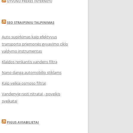
GYVUNU PREKES INTERNETU
SEO STRAIPSNIU TALPINIMAS
Auto supirkimas kaip efektyvus
transporto priemonės gyvavimo ciklo
valdymo instrumentas
Klaidos renkantis vandens filtrą
Nano danga automobilio stiklams
Kaip veikia osmoso filtrai
Vandenyje rasti nitratai - poveikis
sveikatai
PIGUS AVIABILIETAI