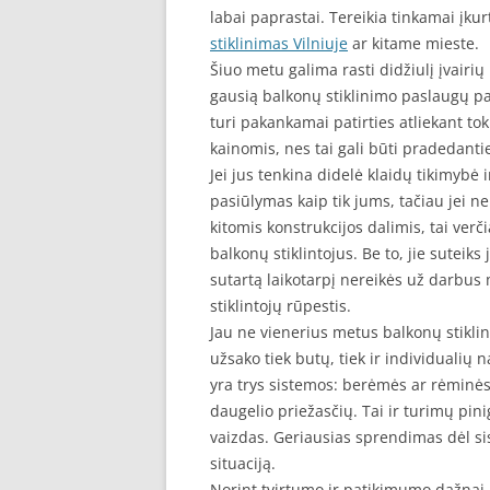
labai paprastai. Tereikia tinkamai įku
stiklinimas Vilniuje
ar kitame mieste.
Šiuo metu galima rasti didžiulį įvairi
gausią balkonų stiklinimo paslaugų pa
turi pakankamai patirties atliekant t
kainomis, nes tai gali būti pradedantiej
Jei jus tenkina didelė klaidų tikimybė 
pasiūlymas kaip tik jums, tačiau jei ne
kitomis konstrukcijos dalimis, tai verč
balkonų stiklintojus. Be to, jie suteiks
sutartą laikotarpį nereikės už darbus 
stiklintojų rūpestis.
Jau ne vienerius metus balkonų stiklin
užsako tiek butų, tiek ir individualių
yra trys sistemos: berėmės ar rėminės 
daugelio priežasčių. Tai ir turimų pini
vaizdas. Geriausias sprendimas dėl s
situaciją.
Norint tvirtumo ir patikimumo dažnai 