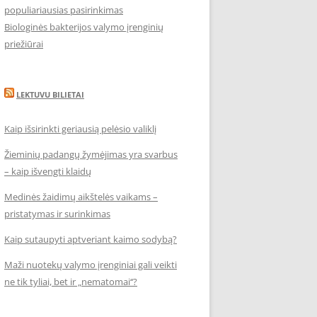
populiariausias pasirinkimas
Biologinės bakterijos valymo įrenginių
priežiūrai
LEKTUVU BILIETAI
Kaip išsirinkti geriausią pelėsio valiklį
Žieminių padangų žymėjimas yra svarbus
– kaip išvengti klaidų
Medinės žaidimų aikštelės vaikams –
pristatymas ir surinkimas
Kaip sutaupyti aptveriant kaimo sodybą?
Maži nuotekų valymo įrenginiai gali veikti
ne tik tyliai, bet ir „nematomai‘‘?