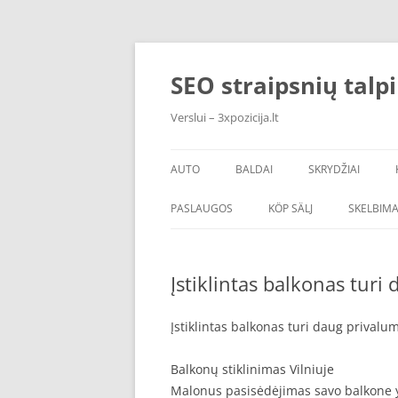
Skip
to
content
SEO straipsnių talp
Verslui – 3xpozicija.lt
AUTO
BALDAI
SKRYDŽIAI
PASLAUGOS
KÖP SÄLJ
SKELBIMA
Įstiklintas balkonas turi
Įstiklintas balkonas turi daug privalu
Balkonų stiklinimas Vilniuje
Malonus pasisėdėjimas savo balkone yr