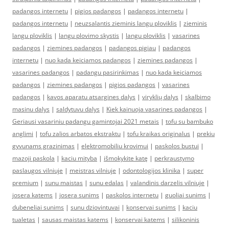
padangos internetu
|
pigios padangos
|
padangos internetu
|
padangos internetu
|
neuzsalantis zieminis langu ploviklis
|
zieminis
langu ploviklis
|
langu plovimo skystis
|
langu ploviklis
|
vasarines
padangos
|
ziemines padangos
|
padangos pigiau
|
padangos
internetu
|
nuo kada keiciamos padangos
|
ziemines padangos
|
vasarines padangos
|
padangu pasirinkimas
|
nuo kada keiciamos
padangos
|
ziemines padangos
|
pigios padangos
|
vasarines
padangos
|
kavos aparatu atsargines dalys
|
viryklių dalys
|
skalbimo
masinu dalys
|
saldytuvu dalys
|
Kiek kainuoja vasarines padangos
|
Geriausi vasariniu padangu gamintojai 2021 metais
|
tofu su bambuko
anglimi
|
tofu zalios arbatos ekstraktu
|
tofu kraikas originalus
|
prekiu
gyvunams grazinimas
|
elektromobiliu krovimui
|
paskolos bustui
|
mazoji paskola
|
kaciu mityba
|
išmokykite katę
|
perkraustymo
paslaugos vilniuje
|
meistras vilniuje
|
odontologijos klinika
|
super
premium
|
sunu maistas
|
sunu edalas
|
valandinis darzelis vilniuje
|
josera katems
|
josera sunims
|
paskolos internetu
|
guoliai sunims
|
dubeneliai sunims
|
sunu dziovintuvai
|
konservai sunims
|
kaciu
tualetas
|
sausas maistas katems
|
konservai katems
|
silikoninis