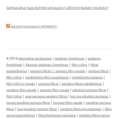
Geliniai lakai: kaip išsirinkti geriausią ir užtikrinti ilgalaikį rezultatą?
NAUJOS PADANGOS INTERNETU
© 2014
internetine parduotuve
|
padangų žymėjimas
|
padangų
žymėjimas
|
žieminių padangų žymėjimas
|
filtrų rūšys
|
filtrai
nugeležinimui
|
osmoso filtrai> |
osmoso filtrų nauda
|
osmoso filtrai
|
filtrų rūšys
|
minkštinimo filtrų naudojimas
|
minkštinimo sistema
|
filtrų rūšys ir nauda
|
osmoso filtrai
|
vandens filtrai nukalkinimui
|
vandens filtrų nauda
|
osmoso filtrų nauda
|
atbulinio osmoso filtrai
|
filtrų rūšys
|
apie geriamo vandens filtrus
|
kas yra atbulinis osmosas
|
namui naudingi osmoso filtrai
|
osmoso filtrų nauda
|
naudingi osmoso
filtrai
|
kuo naudingi osmoso filtrai
|
vandens filtravimo sistemos
|
filtrų
namui pasirinkimas
|
filtrai komfortui namuose
|
vandens filtrai namui