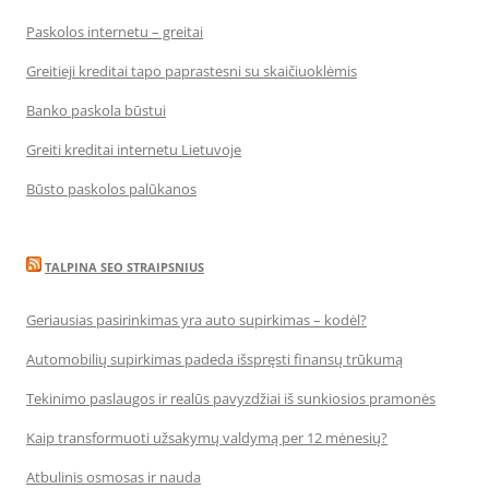
Paskolos internetu – greitai
Greitieji kreditai tapo paprastesni su skaičiuoklėmis
Banko paskola būstui
Greiti kreditai internetu Lietuvoje
Būsto paskolos palūkanos
TALPINA SEO STRAIPSNIUS
Geriausias pasirinkimas yra auto supirkimas – kodėl?
Automobilių supirkimas padeda išspręsti finansų trūkumą
Tekinimo paslaugos ir realūs pavyzdžiai iš sunkiosios pramonės
Kaip transformuoti užsakymų valdymą per 12 mėnesių?
Atbulinis osmosas ir nauda