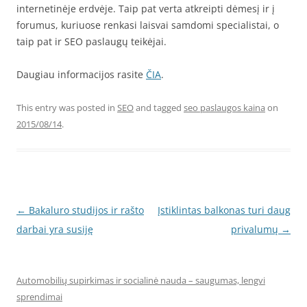
internetinėje erdvėje. Taip pat verta atkreipti dėmesį ir į
forumus, kuriuose renkasi laisvai samdomi specialistai, o
taip pat ir SEO paslaugų teikėjai.
Daugiau informacijos rasite
ČIA
.
This entry was posted in
SEO
and tagged
seo paslaugos kaina
on
2015/08/14
.
Post
←
Bakaluro studijos ir rašto
Įstiklintas balkonas turi daug
navigation
darbai yra susiję
privalumų
→
Automobilių supirkimas ir socialinė nauda – saugumas, lengvi
sprendimai