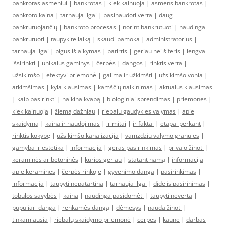
bankrotas asmeniui
|
bankrotas
|
kiek kainuoja
|
asmens bankrotas
|
bankroto kaina
|
tarnauja ilgai
|
pasinaudoti verta
|
daug
bankrutuojančių
|
bankroto procesas
|
norint bankrutuoti
|
naudinga
bankrutuoti
|
taupykite laiką
|
skaudi pamoka
|
administratorius
|
tarnauja ilgai
|
pigus išlaikymas
|
patirtis
|
geriau nei šiferis
|
lengva
išsirinkti
|
unikalus gaminys
|
čerpės
|
dangos
|
rinktis verta
|
užsikimšo
|
efektyvi priemonė
|
galima ir užkimšti
|
užsikimšo vonia
|
atkimšimas
|
kyla klausimas
|
kamščių naikinimas
|
aktualus klausimas
|
kaip pasirinkti
|
naikina kvapą
|
biologiniai sprendimas
|
priemonės
|
kiek kainuoja
|
žiemą dažniau
|
riebalu gaudykles valymas
|
apie
skaidymą
|
kaina ir naudojimas
|
ir mitai
|
ir faktai
|
etapai perkant
|
rinktis kokybę
|
užsikimšo kanalizacija
|
vamzdziu valymo granules
|
gamyba ir estetika
|
informacija
|
geras pasirinkimas
|
privalo žinoti
|
keraminės ar betoninės
|
kurios geriau
|
statant namą
|
informacija
apie keramines
|
čerpės rinkoje
|
gyvenimo danga
|
pasirinkimas
|
informacija
|
taupyti nepatartina
|
tarnauja ilgai
|
didelis pasirinimas
|
tobulos savybės
|
kaina
|
naudinga pasidomėti
|
taupyti neverta
|
pupuliari danga
|
renkamės dangą
|
dėmesys
|
nauda žinoti
|
tinkamiausia
|
riebalų skaidymo priemonė
|
cerpes
|
kaune
|
darbas