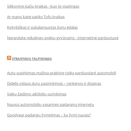
Silikoninis kačių kraikas - kuo jis ypatingas
Ar mano katei patiks Tofu kraikas
Kokybiškas ir subalansuotas šunų ėdalas
Nerandate reikalingų prekių gyvūnams - internetinė parduotuvė
STRAIPSNIŲ TALPINIMAS
Auto supirkimas mažina praktinę riziką parduodant automobilį
Didelis vidaus durų pasirinkimas – rankenos ir dizainas
Vaikų žaidimo aikštelių surinkimas
Naujos automobilių vasarinės padangos internetu
Goodyear padangų žymėjimas – ką žymi naujas?