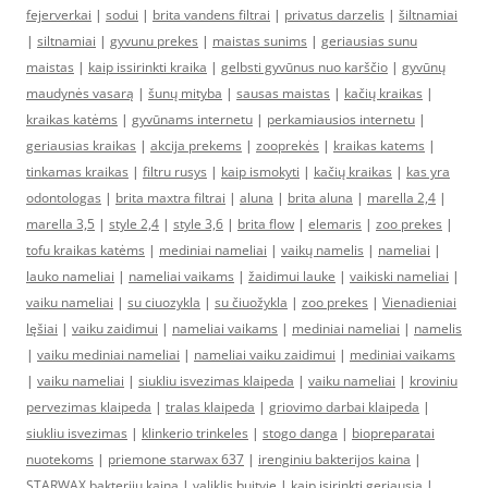
fejerverkai
|
sodui
|
brita vandens filtrai
|
privatus darzelis
|
šiltnamiai
|
siltnamiai
|
gyvunu prekes
|
maistas sunims
|
geriausias sunu
maistas
|
kaip issirinkti kraika
|
gelbsti gyvūnus nuo karščio
|
gyvūnų
maudynės vasarą
|
šunų mityba
|
sausas maistas
|
kačių kraikas
|
kraikas katėms
|
gyvūnams internetu
|
perkamiausios internetu
|
geriausias kraikas
|
akcija prekems
|
zooprekės
|
kraikas katems
|
tinkamas kraikas
|
filtru rusys
|
kaip ismokyti
|
kačių kraikas
|
kas yra
odontologas
|
brita maxtra filtrai
|
aluna
|
brita aluna
|
marella 2,4
|
marella 3,5
|
style 2,4
|
style 3,6
|
brita flow
|
elemaris
|
zoo prekes
|
tofu kraikas katėms
|
mediniai nameliai
|
vaikų namelis
|
nameliai
|
lauko nameliai
|
nameliai vaikams
|
žaidimui lauke
|
vaikiski nameliai
|
vaiku nameliai
|
su ciuozykla
|
su čiuožykla
|
zoo prekes
|
Vienadieniai
lęšiai
|
vaiku zaidimui
|
nameliai vaikams
|
mediniai nameliai
|
namelis
|
vaiku mediniai nameliai
|
nameliai vaiku zaidimui
|
mediniai vaikams
|
vaiku nameliai
|
siukliu isvezimas klaipeda
|
vaiku nameliai
|
kroviniu
pervezimas klaipeda
|
tralas klaipeda
|
griovimo darbai klaipeda
|
siukliu isvezimas
|
klinkerio trinkeles
|
stogo danga
|
biopreparatai
nuotekoms
|
priemone starwax 637
|
irenginiu bakterijos kaina
|
STARWAX bakteriju kaina
|
valiklis buityje
|
kaip isirinkti geriausia
|