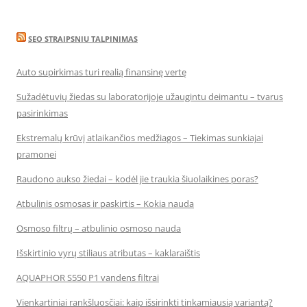
SEO STRAIPSNIU TALPINIMAS
Auto supirkimas turi realią finansinę vertę
Sužadėtuvių žiedas su laboratorijoje užaugintu deimantu – tvarus
pasirinkimas
Ekstremalų krūvį atlaikančios medžiagos – Tiekimas sunkiajai
pramonei
Raudono aukso žiedai – kodėl jie traukia šiuolaikines poras?
Atbulinis osmosas ir paskirtis – Kokia nauda
Osmoso filtrų – atbulinio osmoso nauda
Išskirtinio vyrų stiliaus atributas – kaklaraištis
AQUAPHOR S550 P1 vandens filtrai
Vienkartiniai rankšluosčiai: kaip išsirinkti tinkamiausią variantą?