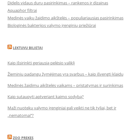
Didelis vidaus durų pasirinkimas – rankenos ir dizainas
Aquaphor filtrai
Medinės vaikų žaidimo aikštelės – populiariausias pasirinkimas
Biologinės bakterijos valymo įrenginių priežiūrai
LEKTUVU BILIETAI
Kaip išsirinkti geriausią pelėsio valiklį
Žieminių padangų žymėjimas yra svarbus – kaip išvengti klaidų
Medinės žaidimų aikštelės vaikams – pristatymas ir surinkimas
Kaip sutaupyti aptveriant kaimo sodybą?
Maži nuotekų valymo įrenginiai gali veikti ne tik tyliai, bet ir
„nematomai‘‘?
ZOO PREKES