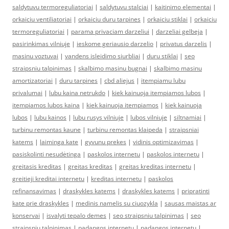
saldytuvu termoreguliatoriai
|
saldytuvu stalciai
|
kaitinimo elementai
|
orkaiciu ventiliatoriai
|
orkaiciu duru tarpines
|
orkaiciu stiklai
|
orkaiciu
termoreguliatoriai
|
parama privaciam darzeliui
|
darzeliai gelbeja
|
pasirinkimas vilniuje
|
ieskome geriausio darzelio
|
privatus darzelis
|
masinu voztuvai
|
vandens isleidimo siurbliai
|
duru stiklai
|
seo
straipsniu talpinimas
|
skalbimo masinu bugnai
|
skalbimo masinu
amortizatoriai
|
duru tarpines
|
cbd aliejus
|
itempiamu lubu
privalumai
|
lubu kaina netrukdo
|
kiek kainuoja itempiamos lubos
|
itempiamos lubos kaina
|
kiek kainuoja itempiamos
|
kiek kainuoja
lubos
|
lubu kainos
|
lubu rusys vilniuje
|
lubos vilniuje
|
siltnamiai
|
turbinu remontas kaune
|
turbinu remontas klaipeda
|
straipsniai
katems
|
laiminga kate
|
gyvunu prekes
|
vidinis optimizavimas
|
pasiskolinti nesudėtinga
|
paskolos internetu
|
paskolos internetu
|
greitasis kreditas
|
greitas kreditas
|
greitas kreditas internetu
|
greitieji kreditai internetu
|
kreditas internetu
|
paskolos
refinansavimas
|
draskykles katems
|
draskykles katems
|
pripratinti
kate prie draskykles
|
medinis namelis su ciuozykla
|
sausas maistas ar
konservai
|
isvalyti tepalo demes
|
seo straipsniu talpinimas
|
seo
straipsniu talpinimas
|
padangos internetu
|
padangos internetu
|