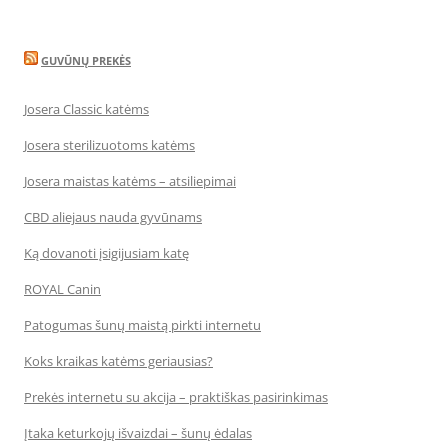
GUVŪNŲ PREKĖS
Josera Classic katėms
Josera sterilizuotoms katėms
Josera maistas katėms – atsiliepimai
CBD aliejaus nauda gyvūnams
Ką dovanoti įsigijusiam katę
ROYAL Canin
Patogumas šunų maistą pirkti internetu
Koks kraikas katėms geriausias?
Prekės internetu su akcija – praktiškas pasirinkimas
Įtaka keturkojų išvaizdai – šunų ėdalas