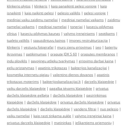
klinkerio plytos
|
klinkeris
|
kaip panaikinti pelesi vonioje
|
kaip
isnaikinti
|
kaip naikinti pelesi
|
pelesio valiklis
|
pelesi vonioje
|
mediniai vaiku zaidimu nameliai
|
mediniai nameliai vaikams
|
zaidimu
nameliai vaikams
|
mediniai nameliai
|
toneriai
|
kaseciu pildymas
vilnius
|
kaseciu pildymas kaunas
|
valymo įrenginiams
|
septikams
|
tualeto valiklis
|
spausdintuvu kainos
|
imones restrukturizacija
|
klinkeris
|
vestuviu fotografai
|
muro sienu griovimas
|
seo
|
bateriju
ikrovimas
|
patikimumas
|
orapute JDK S 60
|
oraputes membranos
|
indu ploviklis
|
pavojingu atlieku tvarkymas
|
griovimo darbai kaina
|
geliu pristatymas
|
apatinis trikotazas
|
bakterijos kanalizacijai
|
kosmetika internetu pigiau
|
valentino dienos dovanos
|
apatinis
trikotazas moterims
|
bakterijoskanalizacijai.lt
|
darzelis klaipedoje
|
vaiku darzelis klaipedoje
|
pagalba tėvams klaipėdoje
|
privatus
darželis klaipėdoje gelbėja
|
darželis klaipėdoje
|
pasirinkimas
klaipėdoje
|
darželis klaipėdoje
|
privatus darželis klaipėdoje
|
privatus
darželis klaipėdoje
|
darželis klaipėdoje
|
vandens filtrai
|
nuo pelesio
|
vaiku nameliai
|
kaip rasti tinkama aukle
|
valymo irenginiai kaina
|
privatus darzelis klaipedoje
|
matininkas
|
ieškantiems priemonių
|