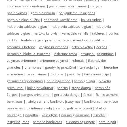
|
geriausias sprendimas
|
geriausias pasirinkimas
|
dangos
pasirinkimas
|
gaminio istorija
|
palyginkime už ar prieš
|
pagalbininkas buičiai
|
priemonė kamščiams
|
kokias rinktis
|
indaploviu tabletes pigiau
|
indaploviu tabletes pigiau
|
indaploviu
tabletes pigiau
|
ne toks kaip visi
|
vamzdziu valiklis
|
tabletes
|
vonios
valiklis
|
tualeto valymo priemonė
|
stiklų ir veidrodžių valiklis
|
tvoroms iš betono
|
valymo priemonės
|
arko blokeliai
|
cerpes
|
betoniniai blokeliai tvoroms
|
išskirtinė tvora
|
straipsnių talpinimas
|
valymas priemone
|
priemonė valymui
|
rulonais
|
išbandykite
granules
|
priemonės
|
gaudyklių priežiūrai
|
tarnauja ilgai
|
betoninė
ar medinė
|
pasirinkimas
|
tvoroms
|
paskirtis
|
tvirta investicija
|
geriausias sprendimas
|
naudinga žinoti
|
tarnauja ilgai
|
blokelių
privalumai
|
kokie privalumai
|
patirtis
|
stogo danga
|
betoninės
čerpės
|
dangos privalumai
|
geriausia danga
|
faktai
|
fizinio asmens
bankrotas
|
fizinių asmenų bankroto įstatymas
|
bankrotas
|
bankroto
pasekmės
|
turintiems skolų
|
asmuo gali bankrutuoti
|
skelbti
naudinga
|
pagalba
|
kaip elgtis
|
naujas gyvenimas
|
3 metai
|
išsigelbėjimas
|
asmens bankrotas
|
europos sąjungoje
|
asmuo gali
|