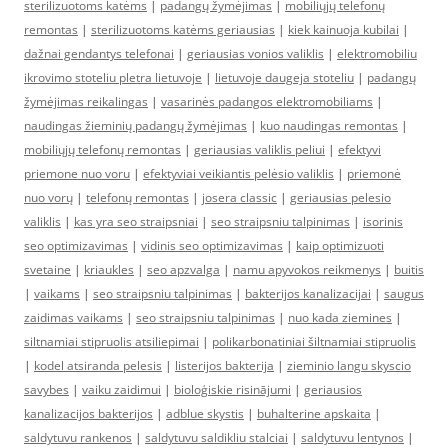
sterilizuotoms katėms
|
padangų žymėjimas
|
mobiliųjų telefonų
remontas
|
sterilizuotoms katėms geriausias
|
kiek kainuoja kubilai
|
dažnai gendantys telefonai
|
geriausias vonios valiklis
|
elektromobiliu
ikrovimo stoteliu pletra lietuvoje
|
lietuvoje daugeja stoteliu
|
padangų
žymėjimas reikalingas
|
vasarinės padangos elektromobiliams
|
naudingas žieminių padangų žymėjimas
|
kuo naudingas remontas
|
mobiliųjų telefonų remontas
|
geriausias valiklis peliui
|
efektyvi
priemone nuo voru
|
efektyviai veikiantis pelėsio valiklis
|
priemonė
nuo vorų
|
telefonų remontas
|
josera classic
|
geriausias pelesio
valiklis
|
kas yra seo straipsniai
|
seo straipsniu talpinimas
|
isorinis
seo optimizavimas
|
vidinis seo optimizavimas
|
kaip optimizuoti
svetaine
|
kriaukles
|
seo apzvalga
|
namu apyvokos reikmenys
|
buitis
|
vaikams
|
seo straipsniu talpinimas
|
bakterijos kanalizacijai
|
saugus
zaidimas vaikams
|
seo straipsniu talpinimas
|
nuo kada ziemines
|
siltnamiai stipruolis atsiliepimai
|
polikarbonatiniai šiltnamiai stipruolis
|
kodel atsiranda pelesis
|
listerijos bakterija
|
zieminio langu skyscio
savybes
|
vaiku zaidimui
|
bioloģiskie risinājumi
|
geriausios
kanalizacijos bakterijos
|
adblue skystis
|
buhalterine apskaita
|
saldytuvu rankenos
|
saldytuvu saldikliu stalciai
|
saldytuvu lentynos
|