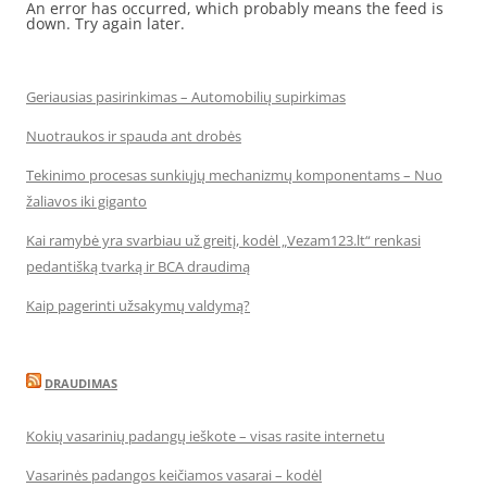
An error has occurred, which probably means the feed is
down. Try again later.
Geriausias pasirinkimas – Automobilių supirkimas
Nuotraukos ir spauda ant drobės
Tekinimo procesas sunkiųjų mechanizmų komponentams – Nuo
žaliavos iki giganto
Kai ramybė yra svarbiau už greitį, kodėl „Vezam123.lt“ renkasi
pedantišką tvarką ir BCA draudimą
Kaip pagerinti užsakymų valdymą?
DRAUDIMAS
Kokių vasarinių padangų ieškote – visas rasite internetu
Vasarinės padangos keičiamos vasarai – kodėl