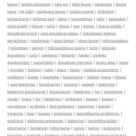
kaune
|
keitėsi paslaugos
|
toks yra
|
taksi kaune
|
pigiausias
|
kaune
pigus
|
ką siūlo
|
paslaugos kaune
|
mažoji sostinė
|
išsikviesti
|
konkurencija
|
ieškome taxi
|
pigus
|
susisiekimas
|
taksi
|
paslaugos
|
programėlė
|
vilniuje
|
taksi
|
vilnius
|
taxi
|
kainos
|
švaros prekės
|
draudimasjums.lt
|
auto draudimas pigiau
|
individualus keleivių
pervežimas
|
stoglangiai
|
stogo langai
|
stogo langai
|
mikroautobusu
|
talpinimas
|
akcijos
|
mikroautobusu nuoma
|
turto
|
kelionės
draudimas
|
turto
|
sveikatos
|
kelionės
|
kasko
|
civilinės
atsakomybės
|
automobilio
|
draudimas internetu
|
teisės aktai
|
kaina
|
gyvybės
|
kelionių
|
turto
|
tpvca
|
kasko
|
padeda taupantiems
|
problema
|
kvapai
|
nepatinka
|
kanalizacija
|
naikina
|
kaina
|
blogas
|
apie bakterijas
|
kanalizacijai
|
situacija
|
padeda
|
bakterijos
|
bakterijos kanalizacijai
|
kanalizacijai
|
bakterijos
|
bio
|
nuotekoms
|
nauda
|
švara
|
bio
|
bakterijos
|
renkamės
|
kvapas
|
kvapas
|
nemalonus
|
ar kenkia
|
kaip atsikratyti
|
patarimai
|
kokybė
|
įrenginiai
|
tipai
|
kvapas
|
priemonės
|
sprendžiamos problemos
|
priežiūrai
|
efektyvios priemonės
|
bakterijos
|
sprendimo būdai
|
informacija
|
biologiniai
|
informacija
|
namui
|
kainos
|
priežastys
|
bausmės
|
kontrolė
|
kameros
|
tiriami įvykiai
|
privalomos paslaugos