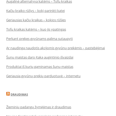
Augalinė alternatyva katėms – Tofu kraikas
Kačių kraiko rūšys – kokį parinkti katei
Geriausias kačių kraikas – kokios rūšies
Tofu kraikas katėms – kuo jis ypatingas
Perkant prekes gyvūnams galima sutaupyti
Ar naudinga naudotis akcijomis gyvūnų prekėmis – pastebėjimai
Šunų maistas daro įtaką augintinio išvaizdai
Produktai iš kurių gaminamas šunų maistas
Geriausia gyvūnų prekių parduotuvė – internetu
DRAUDIMAS
Žieminių padangų žymėjimas ir draudimas