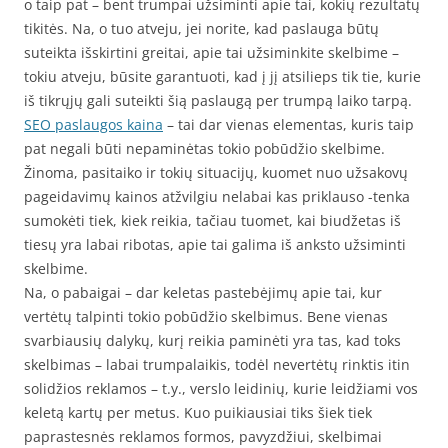
o taip pat – bent trumpai užsiminti apie tai, kokių rezultatų
tikitės. Na, o tuo atveju, jei norite, kad paslauga būtų
suteikta išskirtini greitai, apie tai užsiminkite skelbime –
tokiu atveju, būsite garantuoti, kad į jį atsilieps tik tie, kurie
iš tikrųjų gali suteikti šią paslaugą per trumpą laiko tarpą.
SEO paslaugos kaina
– tai dar vienas elementas, kuris taip
pat negali būti nepaminėtas tokio pobūdžio skelbime.
Žinoma, pasitaiko ir tokių situacijų, kuomet nuo užsakovų
pageidavimų kainos atžvilgiu nelabai kas priklauso -tenka
sumokėti tiek, kiek reikia, tačiau tuomet, kai biudžetas iš
tiesų yra labai ribotas, apie tai galima iš anksto užsiminti
skelbime.
Na, o pabaigai – dar keletas pastebėjimų apie tai, kur
vertėtų talpinti tokio pobūdžio skelbimus. Bene vienas
svarbiausių dalykų, kurį reikia paminėti yra tas, kad toks
skelbimas – labai trumpalaikis, todėl nevertėtų rinktis itin
solidžios reklamos – t.y., verslo leidinių, kurie leidžiami vos
keletą kartų per metus. Kuo puikiausiai tiks šiek tiek
paprastesnės reklamos formos, pavyzdžiui, skelbimai