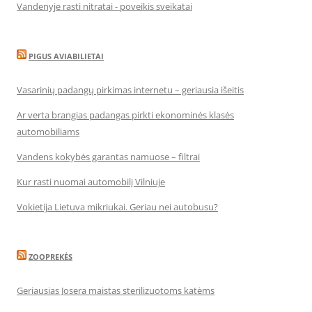
Vandenyje rasti nitratai - poveikis sveikatai
PIGUS AVIABILIETAI
Vasarinių padangų pirkimas internetu – geriausia išeitis
Ar verta brangias padangas pirkti ekonominės klasės
automobiliams
Vandens kokybės garantas namuose – filtrai
Kur rasti nuomai automobilį Vilniuje
Vokietija Lietuva mikriukai. Geriau nei autobusu?
ZOOPREKĖS
Geriausias Josera maistas sterilizuotoms katėms