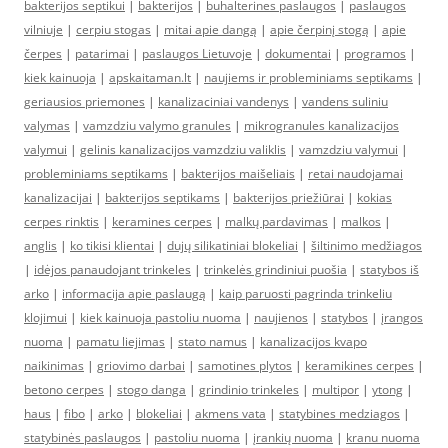
bakterijos septikui
|
bakterijos
|
buhalterines paslaugos
|
paslaugos
vilniuje
|
cerpiu stogas
|
mitai apie dangą
|
apie čerpinį stogą
|
apie
čerpes
|
patarimai
|
paslaugos Lietuvoje
|
dokumentai
|
programos
|
kiek kainuoja
|
apskaitaman.lt
|
naujiems ir probleminiams septikams
|
geriausios priemones
|
kanalizaciniai vandenys
|
vandens suliniu
valymas
|
vamzdziu valymo granules
|
mikrogranules kanalizacijos
valymui
|
gelinis kanalizacijos vamzdziu valiklis
|
vamzdziu valymui
|
probleminiams septikams
|
bakterijos maišeliais
|
retai naudojamai
kanalizacijai
|
bakterijos septikams
|
bakterijos priežiūrai
|
kokias
cerpes rinktis
|
keramines cerpes
|
malkų pardavimas
|
malkos
|
anglis
|
ko tikisi klientai
|
dujų silikatiniai blokeliai
|
šiltinimo medžiagos
|
idėjos panaudojant trinkeles
|
trinkelės grindiniui puošia
|
statybos iš
arko
|
informacija apie paslaugą
|
kaip paruosti pagrinda trinkeliu
klojimui
|
kiek kainuoja pastoliu nuoma
|
naujienos
|
statybos
|
įrangos
nuoma
|
pamatu liejimas
|
stato namus
|
kanalizacijos kvapo
naikinimas
|
griovimo darbai
|
samotines plytos
|
keramikines cerpes
|
betono cerpes
|
stogo danga
|
grindinio trinkeles
|
multipor
|
ytong
|
haus
|
fibo
|
arko
|
blokeliai
|
akmens vata
|
statybines medziagos
|
statybinės paslaugos
|
pastoliu nuoma
|
įrankių nuoma
|
kranu nuoma