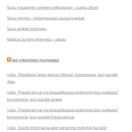
Šunų maudynės vandens telkiniuose – svarbu žinoti
Šunų mityba – tinkamiausias sausas maistas
Šunų prekės internetu
Maistas šunims internetu – pigiau
SEO STRAIPSNIU TALPINIMAS
Įrašo „Plastikinių langų kainos Vilniuje“ komentaras, kurį parašė
Algis
Įrašo „Prezervatyvai yra draugiškiausia priemonė Jūsų sveikatai“
komentaras, kurį parašė Sargiai
Įrašo „Prezervatyvai yra draugiškiausia priemonė Jūsų sveikatai“
komentaras, kurį parašė Prezervatyvai
Įrašo „Svarbi informacija apie vairavimo mokyklą Auruda“