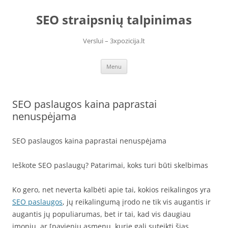
Skip
to
SEO straipsnių talpinimas
content
Verslui – 3xpozicija.lt
Menu
SEO paslaugos kaina paprastai
nenuspėjama
SEO paslaugos kaina paprastai nenuspėjama
Ieškote SEO paslaugų? Patarimai, koks turi būti skelbimas
Ko gero, net neverta kalbėti apie tai, kokios reikalingos yra
SEO paslaugos
, jų reikalingumą įrodo ne tik vis augantis ir
augantis jų populiarumas, bet ir tai, kad vis daugiau
įmonių, ar [pavienių asmenų, kurie gali suteikti šias