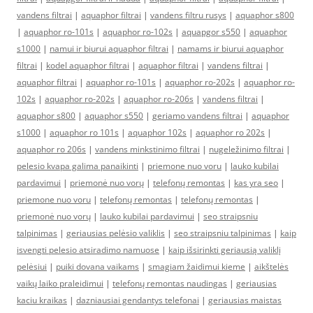
vandens filtrai
|
aquaphor filtrai
|
vandens filtru rusys
|
aquaphor s800
|
aquaphor ro-101s
|
aquaphor ro-102s
|
aquapgor s550
|
aquaphor
s1000
|
namui ir biurui aquaphor filtrai
|
namams ir biurui aquaphor
filtrai
|
kodel aquaphor filtrai
|
aquaphor filtrai
|
vandens filtrai
|
aquaphor filtrai
|
aquaphor ro-101s
|
aquaphor ro-202s
|
aquaphor ro-
102s
|
aquaphor ro-202s
|
aquaphor ro-206s
|
vandens filtrai
|
aquaphor s800
|
aquaphor s550
|
geriamo vandens filtrai
|
aquaphor
s1000
|
aquaphor ro 101s
|
aquaphor 102s
|
aquaphor ro 202s
|
aquaphor ro 206s
|
vandens minkstinimo filtrai
|
nugeležinimo filtrai
|
pelesio kvapa galima panaikinti
|
priemone nuo voru
|
lauko kubilai
pardavimui
|
priemonė nuo vorų
|
telefonų remontas
|
kas yra seo
|
priemone nuo voru
|
telefonų remontas
|
telefonų remontas
|
priemonė nuo vorų
|
lauko kubilai pardavimui
|
seo straipsniu
talpinimas
|
geriausias pelėsio valiklis
|
seo straipsniu talpinimas
|
kaip
isvengti pelesio atsiradimo namuose
|
kaip išsirinkti geriausią valiklį
pelėsiui
|
puiki dovana vaikams
|
smagiam žaidimui kieme
|
aikštelės
vaikų laiko praleidimui
|
telefonų remontas naudingas
|
geriausias
kaciu kraikas
|
dazniausiai gendantys telefonai
|
geriausias maistas