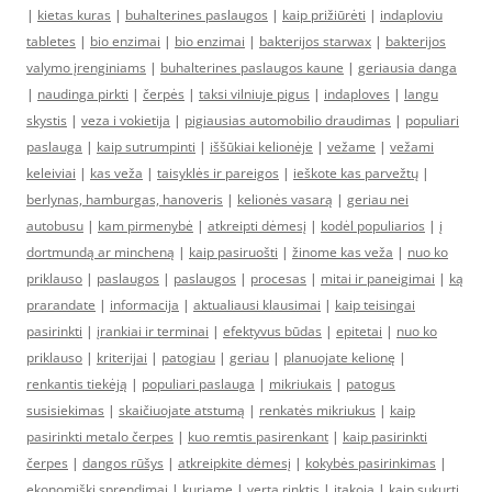
|
kietas kuras
|
buhalterines paslaugos
|
kaip prižiūrėti
|
indaploviu
tabletes
|
bio enzimai
|
bio enzimai
|
bakterijos starwax
|
bakterijos
valymo įrenginiams
|
buhalterines paslaugos kaune
|
geriausia danga
|
naudinga pirkti
|
čerpės
|
taksi vilniuje pigus
|
indaploves
|
langu
skystis
|
veza i vokietija
|
pigiausias automobilio draudimas
|
populiari
paslauga
|
kaip sutrumpinti
|
iššūkiai kelionėje
|
vežame
|
vežami
keleiviai
|
kas veža
|
taisyklės ir pareigos
|
ieškote kas parvežtų
|
berlynas, hamburgas, hanoveris
|
kelionės vasarą
|
geriau nei
autobusu
|
kam pirmenybė
|
atkreipti dėmesį
|
kodėl populiarios
|
į
dortmundą ar mincheną
|
kaip pasiruošti
|
žinome kas veža
|
nuo ko
priklauso
|
paslaugos
|
paslaugos
|
procesas
|
mitai ir paneigimai
|
ką
prarandate
|
informacija
|
aktualiausi klausimai
|
kaip teisingai
pasirinkti
|
įrankiai ir terminai
|
efektyvus būdas
|
epitetai
|
nuo ko
priklauso
|
kriterijai
|
patogiau
|
geriau
|
planuojate kelionę
|
renkantis tiekėją
|
populiari paslauga
|
mikriukais
|
patogus
susisiekimas
|
skaičiuojate atstumą
|
renkatės mikriukus
|
kaip
pasirinkti metalo čerpes
|
kuo remtis pasirenkant
|
kaip pasirinkti
čerpes
|
dangos rūšys
|
atkreipkite dėmesį
|
kokybės pasirinkimas
|
ekonomiški sprendimai
|
kuriame
|
verta rinktis
|
įtakoja
|
kaip sukurti