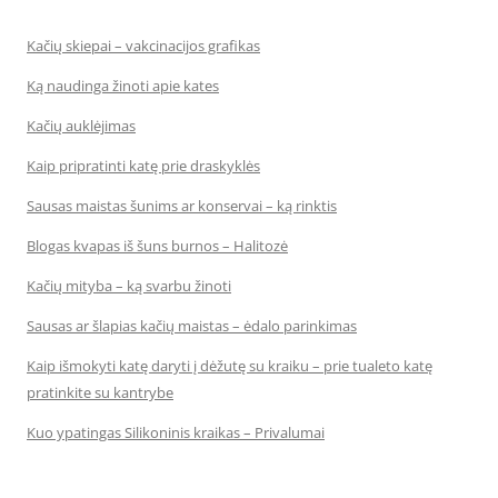
Kačių skiepai – vakcinacijos grafikas
Ką naudinga žinoti apie kates
Kačių auklėjimas
Kaip pripratinti katę prie draskyklės
Sausas maistas šunims ar konservai – ką rinktis
Blogas kvapas iš šuns burnos – Halitozė
Kačių mityba – ką svarbu žinoti
Sausas ar šlapias kačių maistas – ėdalo parinkimas
Kaip išmokyti katę daryti į dėžutę su kraiku – prie tualeto katę
pratinkite su kantrybe
Kuo ypatingas Silikoninis kraikas – Privalumai