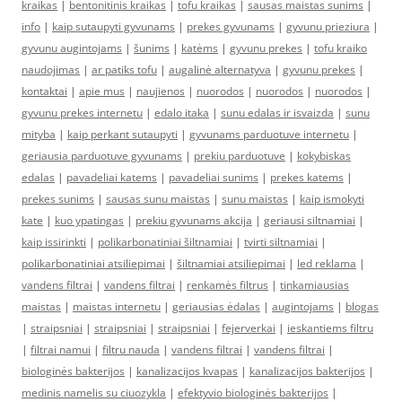
kraikas
|
bentonitinis kraikas
|
tofu kraikas
|
sausas maistas sunims
|
info
|
kaip sutaupyti gyvunams
|
prekes gyvunams
|
gyvunu prieziura
|
gyvunu augintojams
|
šunims
|
katėms
|
gyvunu prekes
|
tofu kraiko
naudojimas
|
ar patiks tofu
|
augalinė alternatyva
|
gyvunu prekes
|
kontaktai
|
apie mus
|
naujienos
|
nuorodos
|
nuorodos
|
nuorodos
|
gyvunu prekes internetu
|
edalo itaka
|
sunu edalas ir isvaizda
|
sunu
mityba
|
kaip perkant sutaupyti
|
gyvunams parduotuve internetu
|
geriausia parduotuve gyvunams
|
prekiu parduotuve
|
kokybiskas
edalas
|
pavadeliai katems
|
pavadeliai sunims
|
prekes katems
|
prekes sunims
|
sausas sunu maistas
|
sunu maistas
|
kaip ismokyti
kate
|
kuo ypatingas
|
prekiu gyvunams akcija
|
geriausi siltnamiai
|
kaip issirinkti
|
polikarbonatiniai šiltnamiai
|
tvirti siltnamiai
|
polikarbonatiniai atsiliepimai
|
šiltnamiai atsiliepimai
|
led reklama
|
vandens filtrai
|
vandens filtrai
|
renkamės filtrus
|
tinkamiausias
maistas
|
maistas internetu
|
geriausias ėdalas
|
augintojams
|
blogas
|
straipsniai
|
straipsniai
|
straipsniai
|
fejerverkai
|
ieskantiems filtru
|
filtrai namui
|
filtru nauda
|
vandens filtrai
|
vandens filtrai
|
biologinės bakterijos
|
kanalizacijos kvapas
|
kanalizacijos bakterijos
|
medinis namelis su ciuozykla
|
efektyvio biologinės bakterijos
|