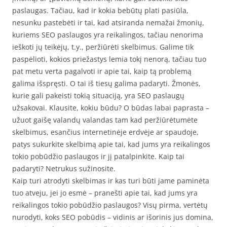
paslaugas. Tačiau, kad ir kokia bebūtų plati pasiūla,
nesunku pastebėti ir tai, kad atsiranda nemažai žmonių,
kuriems SEO paslaugos yra reikalingos, tačiau nenorima
ieškoti jų teikėjų, t.y., peržiūrėti skelbimus. Galime tik
paspėlioti, kokios priežastys lemia tokį nenorą, tačiau tuo
pat metu verta pagalvoti ir apie tai, kaip tą problemą
galima išspręsti. O tai iš tiesų galima padaryti. Žmonės,
kurie gali pakeisti tokią situaciją, yra SEO paslaugų
užsakovai. Klausite, kokiu būdu? O būdas labai paprasta –
užuot gaišę valandų valandas tam kad peržiūrėtumėte
skelbimus, esančius internetinėje erdvėje ar spaudoje,
patys sukurkite skelbimą apie tai, kad jums yra reikalingos
tokio pobūdžio paslaugos ir jį patalpinkite. Kaip tai
padaryti? Netrukus sužinosite.
Kaip turi atrodyti skelbimas ir kas turi būti jame paminėta
tuo atveju, jei jo esmė – pranešti apie tai, kad jums yra
reikalingos tokio pobūdžio paslaugos? Visų pirma, vertėtų
nurodyti, koks SEO pobūdis – vidinis ar išorinis jus domina,