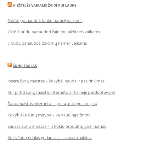
AIKŠTELĖS VAIKAMS ŽAIDIMUI LAUKE
5 būdų panaudoti lauko namelį vaikams
2026 6 būdų panaudoti žaidimų aikšteles vaikams
7 būdų panaudoti žaidimų namelį vaikams
ŠUNŲ ĖDALAS
Josera šunų maistas – kokybė, nauda ir pasirinkimas
Kur pirkti šunų maistą: internetu ar fizinėje parduotuvėje?
Šunų maistas internetu – greita, patogu ir pigiau
Kokybiška šunų mityba – ką naudinga žinoti
Sausas šunų maistas – iš kokių produktų gaminamas
Koks šunų ėdalas geriausias – sausas maistas