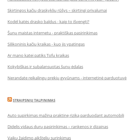
Skirtingos kačių draskyklių rūšys – skirtingi privalumai
Kodėl katės drasko baldus - kaip to išvengti?
Šunų maistas internetu - praktiškas pasirinkimas
Silikoninis kačių kraikas - kuo jis ypatingas
Ar mano katei patiks Tofu kraikas
Kokybiškas ir subalansuotas šunų ėdalas
Nerandate reikalingų prekių gyvūnams - internetinė parduotuvė
STRAIPSNIŲ TALPINIMAS
Auto supirkimas mažina praktinę riziką parduodant automobilį
Didelis vidaus durų pasirinkimas – rankenos ir dizainas
Vaikų žaidimo aikštelių surinkimas