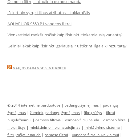
Osmoso filtrų – atbulinio osmoso nauda
Išskirtinio vyrų stiliaus atributas – kaklaraištis
AQUAPHOR S550 P1 vandens filtrai
Vienkartiniai rankšluosčiai: kaip išsirinkti tinkamiausią variantą?
Geliniai lakai: kaip išsirinkti geriausią ir užtikrinti ilgalaikį rezultatą?
NAUJOS PADANGOS INTERNETU
© 2014
internetine parduotuve
|
padangų žymėjimas
|
padangų
žymėjimas
|
žieminių padangų žymėjimas
|
filtrų rūšys
|
filtrai
nugeležinimui
|
osmoso filtrai> |
osmoso filtrų nauda
|
osmoso filtrai
|
filtrų rūšys
|
minkštinimo filtrų naudojimas
|
minkštinimo sistema
|
filtrų rūšys ir nauda
|
osmoso filtrai
|
vandens filtrai nukalkinimui
|