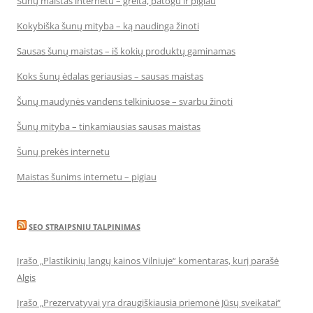
Šunų maistas internetu – greita, patogu ir pigiau
Kokybiška šunų mityba – ką naudinga žinoti
Sausas šunų maistas – iš kokių produktų gaminamas
Koks šunų ėdalas geriausias – sausas maistas
Šunų maudynės vandens telkiniuose – svarbu žinoti
Šunų mityba – tinkamiausias sausas maistas
Šunų prekės internetu
Maistas šunims internetu – pigiau
SEO STRAIPSNIU TALPINIMAS
Įrašo „Plastikinių langų kainos Vilniuje“ komentaras, kurį parašė
Algis
Įrašo „Prezervatyvai yra draugiškiausia priemonė Jūsų sveikatai“