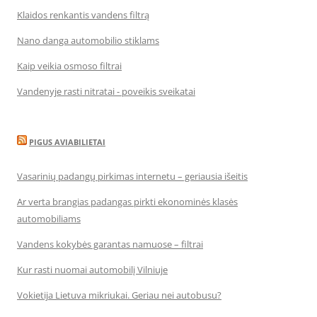
Klaidos renkantis vandens filtrą
Nano danga automobilio stiklams
Kaip veikia osmoso filtrai
Vandenyje rasti nitratai - poveikis sveikatai
PIGUS AVIABILIETAI
Vasarinių padangų pirkimas internetu – geriausia išeitis
Ar verta brangias padangas pirkti ekonominės klasės
automobiliams
Vandens kokybės garantas namuose – filtrai
Kur rasti nuomai automobilį Vilniuje
Vokietija Lietuva mikriukai. Geriau nei autobusu?