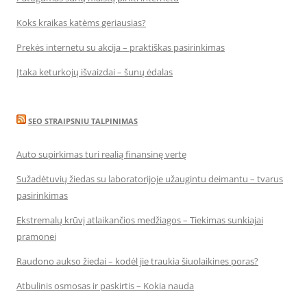
Koks kraikas katėms geriausias?
Prekės internetu su akcija – praktiškas pasirinkimas
Įtaka keturkojų išvaizdai – šunų ėdalas
SEO STRAIPSNIU TALPINIMAS
Auto supirkimas turi realią finansinę vertę
Sužadėtuvių žiedas su laboratorijoje užaugintu deimantu – tvarus
pasirinkimas
Ekstremalų krūvį atlaikančios medžiagos – Tiekimas sunkiajai
pramonei
Raudono aukso žiedai – kodėl jie traukia šiuolaikines poras?
Atbulinis osmosas ir paskirtis – Kokia nauda