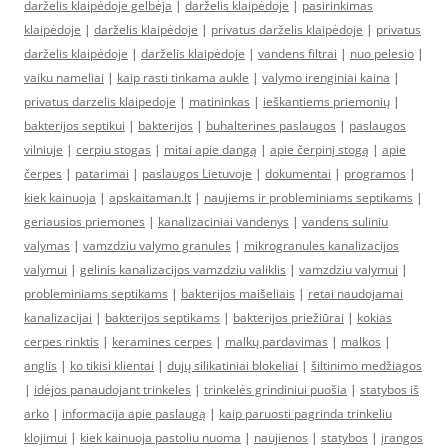
darželis klaipėdoje gelbėja
|
darželis klaipėdoje
|
pasirinkimas
klaipėdoje
|
darželis klaipėdoje
|
privatus darželis klaipėdoje
|
privatus
darželis klaipėdoje
|
darželis klaipėdoje
|
vandens filtrai
|
nuo pelesio
|
vaiku nameliai
|
kaip rasti tinkama aukle
|
valymo irenginiai kaina
|
privatus darzelis klaipedoje
|
matininkas
|
ieškantiems priemonių
|
bakterijos septikui
|
bakterijos
|
buhalterines paslaugos
|
paslaugos
vilniuje
|
cerpiu stogas
|
mitai apie dangą
|
apie čerpinį stogą
|
apie
čerpes
|
patarimai
|
paslaugos Lietuvoje
|
dokumentai
|
programos
|
kiek kainuoja
|
apskaitaman.lt
|
naujiems ir probleminiams septikams
|
geriausios priemones
|
kanalizaciniai vandenys
|
vandens suliniu
valymas
|
vamzdziu valymo granules
|
mikrogranules kanalizacijos
valymui
|
gelinis kanalizacijos vamzdziu valiklis
|
vamzdziu valymui
|
probleminiams septikams
|
bakterijos maišeliais
|
retai naudojamai
kanalizacijai
|
bakterijos septikams
|
bakterijos priežiūrai
|
kokias
cerpes rinktis
|
keramines cerpes
|
malkų pardavimas
|
malkos
|
anglis
|
ko tikisi klientai
|
dujų silikatiniai blokeliai
|
šiltinimo medžiagos
|
idėjos panaudojant trinkeles
|
trinkelės grindiniui puošia
|
statybos iš
arko
|
informacija apie paslaugą
|
kaip paruosti pagrinda trinkeliu
klojimui
|
kiek kainuoja pastoliu nuoma
|
naujienos
|
statybos
|
įrangos