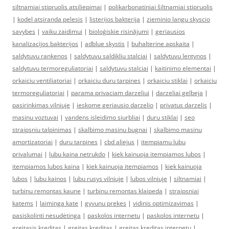
siltnamiai stipruolis atsiliepimai
|
polikarbonatiniai šiltnamiai stipruolis
|
kodel atsiranda pelesis
|
listerijos bakterija
|
zieminio langu skyscio
savybes
|
vaiku zaidimui
|
bioloģiskie risinājumi
|
geriausios
kanalizacijos bakterijos
|
adblue skystis
|
buhalterine apskaita
|
saldytuvu rankenos
|
saldytuvu saldikliu stalciai
|
saldytuvu lentynos
|
saldytuvu termoreguliatoriai
|
saldytuvu stalciai
|
kaitinimo elementai
|
orkaiciu ventiliatoriai
|
orkaiciu duru tarpines
|
orkaiciu stiklai
|
orkaiciu
termoreguliatoriai
|
parama privaciam darzeliui
|
darzeliai gelbeja
|
pasirinkimas vilniuje
|
ieskome geriausio darzelio
|
privatus darzelis
|
masinu voztuvai
|
vandens isleidimo siurbliai
|
duru stiklai
|
seo
straipsniu talpinimas
|
skalbimo masinu bugnai
|
skalbimo masinu
amortizatoriai
|
duru tarpines
|
cbd aliejus
|
itempiamu lubu
privalumai
|
lubu kaina netrukdo
|
kiek kainuoja itempiamos lubos
|
itempiamos lubos kaina
|
kiek kainuoja itempiamos
|
kiek kainuoja
lubos
|
lubu kainos
|
lubu rusys vilniuje
|
lubos vilniuje
|
siltnamiai
|
turbinu remontas kaune
|
turbinu remontas klaipeda
|
straipsniai
katems
|
laiminga kate
|
gyvunu prekes
|
vidinis optimizavimas
|
pasiskolinti nesudėtinga
|
paskolos internetu
|
paskolos internetu
|
greitasis kreditas
|
greitas kreditas
|
greitas kreditas internetu
|