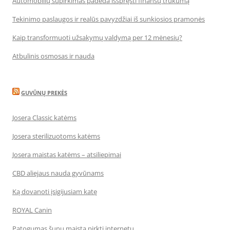
Automobilių supirkimas padeda išspręsti finansų trūkumą
Tekinimo paslaugos ir realūs pavyzdžiai iš sunkiosios pramonės
Kaip transformuoti užsakymų valdymą per 12 mėnesių?
Atbulinis osmosas ir nauda
GUVŪNŲ PREKĖS
Josera Classic katėms
Josera sterilizuotoms katėms
Josera maistas katėms – atsiliepimai
CBD aliejaus nauda gyvūnams
Ką dovanoti įsigijusiam katę
ROYAL Canin
Patogumas šunų maistą pirkti internetu