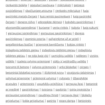
renkantis tiekėją
|
populiari paslauga
|
mikriukais
|
patogus
susisiekimas
|
skaičiuojate atstumą
|
renkatės mikriukus
|
kaip
pasirinkti metalo čerpes
|
kuo remtis pasirenkant
|
kaip pasirinkti
čerpes
|
dangos rūšys
|
atkreipkite dėmesį
|
kokybės pasirinkimas
|
ekonomiški sprendimai
|
kuriame
|
verta rinktis
|
įtakoja
|
kaip sukurti
|
geriausias sprendimas
|
geriausias pasirinkimas
|
dangos
pasirinkimas
|
gaminio istorija
|
palyginkime už ar prieš
|
pagalbininkas buičiai
|
priemonė kamščiams
|
kokias rinktis
|
indaploviu tabletes pigiau
|
indaploviu tabletes pigiau
|
indaploviu
tabletes pigiau
|
ne toks kaip visi
|
vamzdziu valiklis
|
tabletes
|
vonios
valiklis
|
tualeto valymo priemonė
|
stiklų ir veidrodžių valiklis
|
tvoroms iš betono
|
valymo priemonės
|
arko blokeliai
|
cerpes
|
betoniniai blokeliai tvoroms
|
išskirtinė tvora
|
straipsnių talpinimas
|
valymas priemone
|
priemonė valymui
|
rulonais
|
išbandykite
granules
|
priemonės
|
gaudyklių priežiūrai
|
tarnauja ilgai
|
betoninė
ar medinė
|
pasirinkimas
|
tvoroms
|
paskirtis
|
tvirta investicija
|
geriausias sprendimas
|
naudinga žinoti
|
tarnauja ilgai
|
blokelių
privalumai
|
kokie privalumai
|
patirtis
|
stogo danga
|
betoninės