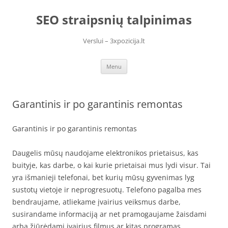
Skip
to
SEO straipsnių talpinimas
content
Verslui – 3xpozicija.lt
Menu
Garantinis ir po garantinis remontas
Garantinis ir po garantinis remontas
Daugelis mūsų naudojame elektronikos prietaisus, kas
buityje, kas darbe, o kai kurie prietaisai mus lydi visur. Tai
yra išmanieji telefonai, bet kurių mūsų gyvenimas lyg
sustotų vietoje ir neprogresuotų. Telefono pagalba mes
bendraujame, atliekame įvairius veiksmus darbe,
susirandame informaciją ar net pramogaujame žaisdami
arba žiūrėdami įvairius filmus ar kitas programas.