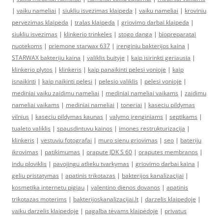
|
vaiku nameliai
|
siukliu isvezimas klaipeda
|
vaiku nameliai
|
kroviniu
pervezimas klaipeda
|
tralas klaipeda
|
griovimo darbai klaipeda
|
siukliu isvezimas
|
klinkerio trinkeles
|
stogo danga
|
biopreparatai
nuotekoms
|
priemone starwax 637
|
irenginiu bakterijos kaina
|
STARWAX bakteriju kaina
|
valiklis buityje
|
kaip isirinkti geriausia
|
klinkerio plytos
|
klinkeris
|
kaip panaikinti pelesi vonioje
|
kaip
isnaikinti
|
kaip naikinti pelesi
|
pelesio valiklis
|
pelesi vonioje
|
mediniai vaiku zaidimu nameliai
|
mediniai nameliai vaikams
|
zaidimu
nameliai vaikams
|
mediniai nameliai
|
toneriai
|
kaseciu pildymas
vilnius
|
kaseciu pildymas kaunas
|
valymo įrenginiams
|
septikams
|
tualeto valiklis
|
spausdintuvu kainos
|
imones restrukturizacija
|
klinkeris
|
vestuviu fotografai
|
muro sienu griovimas
|
seo
|
bateriju
ikrovimas
|
patikimumas
|
orapute JDK S 60
|
oraputes membranos
|
indu ploviklis
|
pavojingu atlieku tvarkymas
|
griovimo darbai kaina
|
geliu pristatymas
|
apatinis trikotazas
|
bakterijos kanalizacijai
|
kosmetika internetu pigiau
|
valentino dienos dovanos
|
apatinis
trikotazas moterims
|
bakterijoskanalizacijai.lt
|
darzelis klaipedoje
|
vaiku darzelis klaipedoje
|
pagalba tėvams klaipėdoje
|
privatus