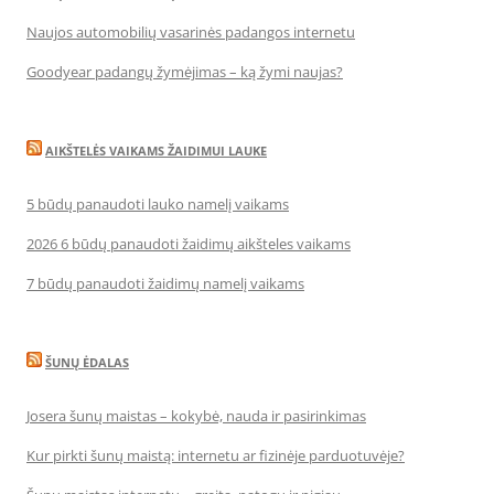
Naujos automobilių vasarinės padangos internetu
Goodyear padangų žymėjimas – ką žymi naujas?
AIKŠTELĖS VAIKAMS ŽAIDIMUI LAUKE
5 būdų panaudoti lauko namelį vaikams
2026 6 būdų panaudoti žaidimų aikšteles vaikams
7 būdų panaudoti žaidimų namelį vaikams
ŠUNŲ ĖDALAS
Josera šunų maistas – kokybė, nauda ir pasirinkimas
Kur pirkti šunų maistą: internetu ar fizinėje parduotuvėje?