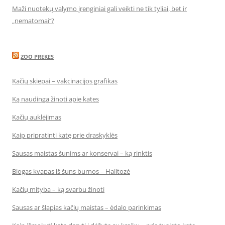
Maži nuotekų valymo įrenginiai gali veikti ne tik tyliai, bet ir
„nematomai‘‘?
ZOO PREKES
Kačių skiepai – vakcinacijos grafikas
Ką naudinga žinoti apie kates
Kačių auklėjimas
Kaip pripratinti katę prie draskyklės
Sausas maistas šunims ar konservai – ką rinktis
Blogas kvapas iš šuns burnos – Halitozė
Kačių mityba – ką svarbu žinoti
Sausas ar šlapias kačių maistas – ėdalo parinkimas