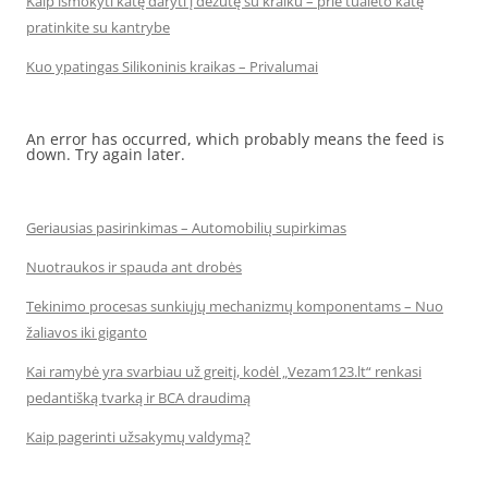
Kaip išmokyti katę daryti į dėžutę su kraiku – prie tualeto katę
pratinkite su kantrybe
Kuo ypatingas Silikoninis kraikas – Privalumai
An error has occurred, which probably means the feed is
down. Try again later.
Geriausias pasirinkimas – Automobilių supirkimas
Nuotraukos ir spauda ant drobės
Tekinimo procesas sunkiųjų mechanizmų komponentams – Nuo
žaliavos iki giganto
Kai ramybė yra svarbiau už greitį, kodėl „Vezam123.lt“ renkasi
pedantišką tvarką ir BCA draudimą
Kaip pagerinti užsakymų valdymą?