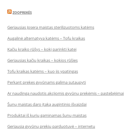
ZOOPREKĖS
Geriausias Josera maistas sterilizuotoms katėms
Augalinė alternatyva katėms – Tofu kraikas
Kačių kraiko rūšys – kokį parinkti katei
Geriausias kačių kraikas – kokios rūšies
Tofu kraikas katėms – kuo jis ypatingas
Perkant prekes gyvūnams galima sutaupyti
Ar naudinga naudotis akcijomis gyvūnų prekėmis – pastebėjimai
Šunų maistas daro įtaką augintinio išvaizdai
Produktai iš kurių gaminamas šunų maistas
Geriausia gyvūnų prekių parduotuvė – internetu