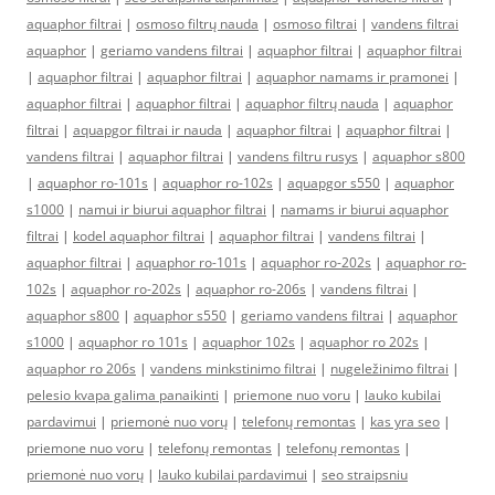
aquaphor filtrai
|
osmoso filtrų nauda
|
osmoso filtrai
|
vandens filtrai
aquaphor
|
geriamo vandens filtrai
|
aquaphor filtrai
|
aquaphor filtrai
|
aquaphor filtrai
|
aquaphor filtrai
|
aquaphor namams ir pramonei
|
aquaphor filtrai
|
aquaphor filtrai
|
aquaphor filtrų nauda
|
aquaphor
filtrai
|
aquapgor filtrai ir nauda
|
aquaphor filtrai
|
aquaphor filtrai
|
vandens filtrai
|
aquaphor filtrai
|
vandens filtru rusys
|
aquaphor s800
|
aquaphor ro-101s
|
aquaphor ro-102s
|
aquapgor s550
|
aquaphor
s1000
|
namui ir biurui aquaphor filtrai
|
namams ir biurui aquaphor
filtrai
|
kodel aquaphor filtrai
|
aquaphor filtrai
|
vandens filtrai
|
aquaphor filtrai
|
aquaphor ro-101s
|
aquaphor ro-202s
|
aquaphor ro-
102s
|
aquaphor ro-202s
|
aquaphor ro-206s
|
vandens filtrai
|
aquaphor s800
|
aquaphor s550
|
geriamo vandens filtrai
|
aquaphor
s1000
|
aquaphor ro 101s
|
aquaphor 102s
|
aquaphor ro 202s
|
aquaphor ro 206s
|
vandens minkstinimo filtrai
|
nugeležinimo filtrai
|
pelesio kvapa galima panaikinti
|
priemone nuo voru
|
lauko kubilai
pardavimui
|
priemonė nuo vorų
|
telefonų remontas
|
kas yra seo
|
priemone nuo voru
|
telefonų remontas
|
telefonų remontas
|
priemonė nuo vorų
|
lauko kubilai pardavimui
|
seo straipsniu