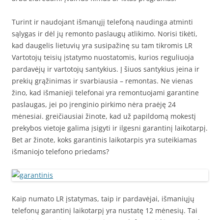
Turint ir naudojant išmanųjį telefoną naudinga atminti
sąlygas ir dėl jų remonto paslaugų atlikimo. Norisi tikėti,
kad daugelis lietuvių yra susipažinę su tam tikromis LR
Vartotojų teisių įstatymo nuostatomis, kurios reguliuoja
pardavėjų ir vartotojų santykius. Į šiuos santykius įeina ir
prekių grąžinimas ir svarbiausia – remontas. Ne vienas
žino, kad išmanieji telefonai yra remontuojami garantine
paslaugas, jei po įrenginio pirkimo nėra praėję 24
mėnesiai. greičiausiai žinote, kad už papildomą mokestį
prekybos vietoje galima įsigyti ir ilgesni garantinį laikotarpį.
Bet ar žinote, koks garantinis laikotarpis yra suteikiamas
išmaniojo telefono priedams?
Kaip numato LR įstatymas, taip ir pardavėjai, išmaniųjų
telefonų garantinį laikotarpį yra nustatę 12 mėnesių. Tai