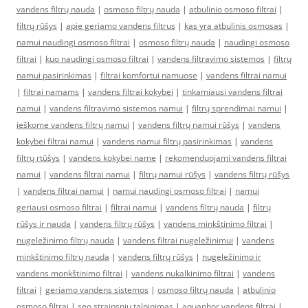
vandens filtrų nauda
|
osmoso filtrų nauda
|
atbulinio osmoso filtrai
|
filtrų rūšys
|
apie geriamo vandens filtrus
|
kas yra atbulinis osmosas
|
namui naudingi osmoso filtrai
|
osmoso filtrų nauda
|
naudingi osmoso
filtrai
|
kuo naudingi osmoso filtrai
|
vandens filtravimo sistemos
|
filtrų
namui pasirinkimas
|
filtrai komfortui namuose
|
vandens filtrai namui
|
filtrai namams
|
vandens filtrai kokybei
|
tinkamiausi vandens filtrai
namui
|
vandens filtravimo sistemos namui
|
filtrų sprendimai namui
|
ieškome vandens filtrų namui
|
vandens filtrų namui rūšys
|
vandens
kokybei filtrai namui
|
vandens namui filtrų pasirinkimas
|
vandens
filtrų rtūšys
|
vandens kokybei name
|
rekomenduojami vandens filtrai
namui
|
vandens filtrai namui
|
filtrų namui rūšys
|
vandens filtrų rūšys
|
vandens filtrai namui
|
namui naudingi osmoso filtrai
|
namui
geriausi osmoso filtrai
|
filtrai namui
|
vandens filtrų nauda
|
filtrų
rūšys ir nauda
|
vandens filtrų rūšys
|
vandens minkštinimo filtrai
|
nugeležinimo filtrų nauda
|
vandens filtrai nugeležinimui
|
vandens
minkštinimo filtrų nauda
|
vandens filtrų rūšys
|
nugeležinimo ir
vandens monkštinimo filtrai
|
vandens nukalkinimo filtrai
|
vandens
filtrai
|
geriamo vandens sistemos
|
osmoso filtrų nauda
|
atbulinio
osmoso filtrai
|
seo straipsniu talpinimas
|
aquaphor vandens filtrai
|