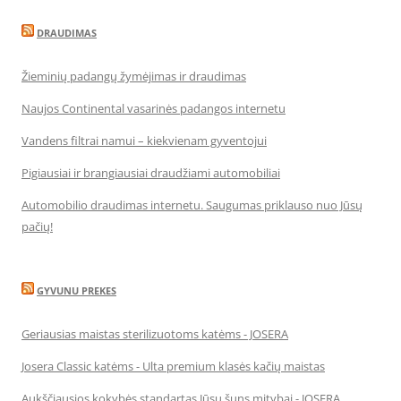
DRAUDIMAS
Žieminių padangų žymėjimas ir draudimas
Naujos Continental vasarinės padangos internetu
Vandens filtrai namui – kiekvienam gyventojui
Pigiausiai ir brangiausiai draudžiami automobiliai
Automobilio draudimas internetu. Saugumas priklauso nuo Jūsų
pačių!
GYVUNU PREKES
Geriausias maistas sterilizuotoms katėms - JOSERA
Josera Classic katėms - Ulta premium klasės kačių maistas
Aukščiausios kokybės standartas Jūsų šuns mitybai - JOSERA