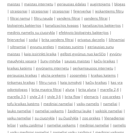
maistas
|
maistas internetu
|
geriausias ėdalas
|
augintojams
|
blogas
|
straipsniai
|
straipsniai
|
straipsniai
|
fejerverkai
|
ieskantiems filtru
|
filtrai namui
|
filtru nauda
|
vandens filtrai
|
vandens filtrai
|
biologinės bakterijos
|
kanalizacijos kvapas
|
kanalizacijos bakterijos
|
medinis namelis su ciuozykla
|
efektyvio biologinės bakterijos
|
fejerverkai
|
sodui
|
brita vandens filtrai
|
privatus darzelis
|
šiltnamiai
|
siltnamiai
|
gyvunu prekes
|
maistas sunims
|
geriausias sunu
maistas
|
kaip issirinkti kraika
|
gelbsti gyvūnus nuo karščio
|
gyvūnų
maudynės vasarą
|
šunų mityba
|
sausas maistas
|
kačių kraikas
|
kraikas katėms
|
gyvūnams internetu
|
perkamiausios internetu
|
geriausias kraikas
|
akcija prekems
|
zooprekės
|
kraikas katems
|
tinkamas kraikas
|
filtru rusys
|
kaip ismokyti
|
kačių kraikas
|
kas yra
odontologas
|
brita maxtra filtrai
|
aluna
|
brita aluna
|
marella 2,4
|
marella 3,5
|
style 2,4
|
style 3,6
|
brita flow
|
elemaris
|
zoo prekes
|
tofu kraikas katėms
|
mediniai nameliai
|
vaikų namelis
|
nameliai
|
lauko nameliai
|
nameliai vaikams
|
žaidimui lauke
|
vaikiski nameliai
|
vaiku nameliai
|
su ciuozykla
|
su čiuožykla
|
zoo prekes
|
Vienadieniai
lęšiai
|
vaiku zaidimui
|
nameliai vaikams
|
mediniai nameliai
|
namelis
|
vaiku mediniai nameliai
|
nameliai vaiku zaidimui
|
mediniai vaikams