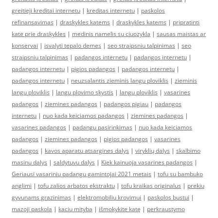
greitieji kreditai internetu
|
kreditas internetu
|
paskolos
refinansavimas
|
draskykles katems
|
draskykles katems
|
pripratinti
kate prie draskykles
|
medinis namelis su ciuozykla
|
sausas maistas ar
konservai
|
isvalyti tepalo demes
|
seo straipsniu talpinimas
|
seo
straipsniu talpinimas
|
padangos internetu
|
padangos internetu
|
padangos internetu
|
pigios padangos
|
padangos internetu
|
padangos internetu
|
neuzsalantis zieminis langu ploviklis
|
zieminis
langu ploviklis
|
langu plovimo skystis
|
langu ploviklis
|
vasarines
padangos
|
ziemines padangos
|
padangos pigiau
|
padangos
internetu
|
nuo kada keiciamos padangos
|
ziemines padangos
|
vasarines padangos
|
padangu pasirinkimas
|
nuo kada keiciamos
padangos
|
ziemines padangos
|
pigios padangos
|
vasarines
padangos
|
kavos aparatu atsargines dalys
|
viryklių dalys
|
skalbimo
masinu dalys
|
saldytuvu dalys
|
Kiek kainuoja vasarines padangos
|
Geriausi vasariniu padangu gamintojai 2021 metais
|
tofu su bambuko
anglimi
|
tofu zalios arbatos ekstraktu
|
tofu kraikas originalus
|
prekiu
gyvunams grazinimas
|
elektromobiliu krovimui
|
paskolos bustui
|
mazoji paskola
|
kaciu mityba
|
išmokykite katę
|
perkraustymo