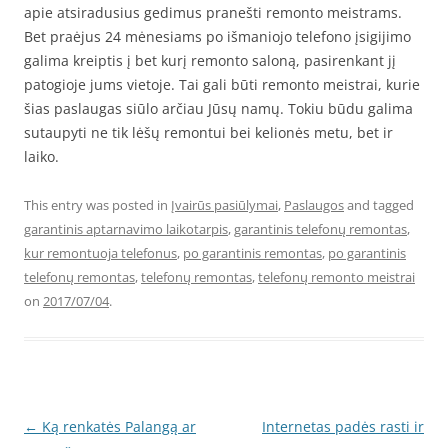
apie atsiradusius gedimus pranešti remonto meistrams.
Bet praėjus 24 mėnesiams po išmaniojo telefono įsigijimo
galima kreiptis į bet kurį remonto saloną, pasirenkant jį
patogioje jums vietoje. Tai gali būti remonto meistrai, kurie
šias paslaugas siūlo arčiau Jūsų namų. Tokiu būdu galima
sutaupyti ne tik lėšų remontui bei kelionės metu, bet ir
laiko.
This entry was posted in
Įvairūs pasiūlymai
,
Paslaugos
and tagged
garantinis aptarnavimo laikotarpis
,
garantinis telefonų remontas
,
kur remontuoja telefonus
,
po garantinis remontas
,
po garantinis
telefonų remontas
,
telefonų remontas
,
telefonų remonto meistrai
on
2017/07/04
.
Post
←
Ką renkatės Palangą ar
Internetas padės rasti ir