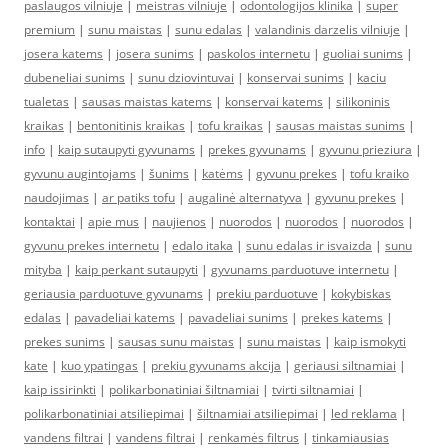
paslaugos vilniuje
|
meistras vilniuje
|
odontologijos klinika
|
super
premium
|
sunu maistas
|
sunu edalas
|
valandinis darzelis vilniuje
|
josera katems
|
josera sunims
|
paskolos internetu
|
guoliai sunims
|
dubeneliai sunims
|
sunu dziovintuvai
|
konservai sunims
|
kaciu
tualetas
|
sausas maistas katems
|
konservai katems
|
silikoninis
kraikas
|
bentonitinis kraikas
|
tofu kraikas
|
sausas maistas sunims
|
info
|
kaip sutaupyti gyvunams
|
prekes gyvunams
|
gyvunu prieziura
|
gyvunu augintojams
|
šunims
|
katėms
|
gyvunu prekes
|
tofu kraiko
naudojimas
|
ar patiks tofu
|
augalinė alternatyva
|
gyvunu prekes
|
kontaktai
|
apie mus
|
naujienos
|
nuorodos
|
nuorodos
|
nuorodos
|
gyvunu prekes internetu
|
edalo itaka
|
sunu edalas ir isvaizda
|
sunu
mityba
|
kaip perkant sutaupyti
|
gyvunams parduotuve internetu
|
geriausia parduotuve gyvunams
|
prekiu parduotuve
|
kokybiskas
edalas
|
pavadeliai katems
|
pavadeliai sunims
|
prekes katems
|
prekes sunims
|
sausas sunu maistas
|
sunu maistas
|
kaip ismokyti
kate
|
kuo ypatingas
|
prekiu gyvunams akcija
|
geriausi siltnamiai
|
kaip issirinkti
|
polikarbonatiniai šiltnamiai
|
tvirti siltnamiai
|
polikarbonatiniai atsiliepimai
|
šiltnamiai atsiliepimai
|
led reklama
|
vandens filtrai
|
vandens filtrai
|
renkamės filtrus
|
tinkamiausias