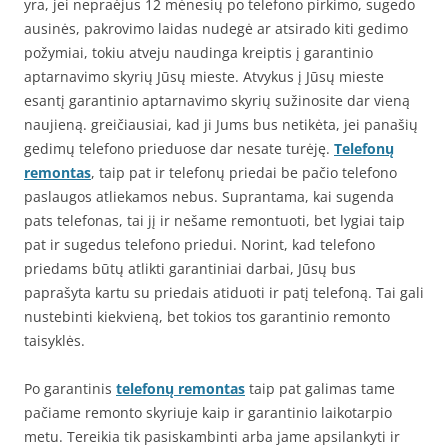
yra, jei nepraėjus 12 mėnesių po telefono pirkimo, sugedo
ausinės, pakrovimo laidas nudegė ar atsirado kiti gedimo
požymiai, tokiu atveju naudinga kreiptis į garantinio
aptarnavimo skyrių Jūsų mieste. Atvykus į Jūsų mieste
esantį garantinio aptarnavimo skyrių sužinosite dar vieną
naujieną. greičiausiai, kad ji Jums bus netikėta, jei panašių
gedimų telefono prieduose dar nesate turėję.
Telefonų
remontas
, taip pat ir telefonų priedai be pačio telefono
paslaugos atliekamos nebus. Suprantama, kai sugenda
pats telefonas, tai jį ir nešame remontuoti, bet lygiai taip
pat ir sugedus telefono priedui. Norint, kad telefono
priedams būtų atlikti garantiniai darbai, Jūsų bus
paprašyta kartu su priedais atiduoti ir patį telefoną. Tai gali
nustebinti kiekvieną, bet tokios tos garantinio remonto
taisyklės.
Po garantinis
telefonų remontas
taip pat galimas tame
pačiame remonto skyriuje kaip ir garantinio laikotarpio
metu. Tereikia tik pasiskambinti arba jame apsilankyti ir