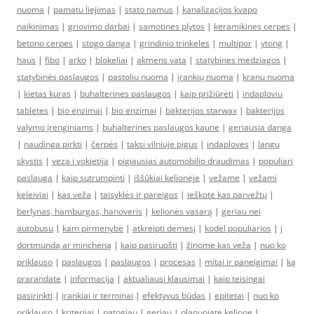
nuoma
|
pamatu liejimas
|
stato namus
|
kanalizacijos kvapo
naikinimas
|
griovimo darbai
|
samotines plytos
|
keramikines cerpes
|
betono cerpes
|
stogo danga
|
grindinio trinkeles
|
multipor
|
ytong
|
haus
|
fibo
|
arko
|
blokeliai
|
akmens vata
|
statybines medziagos
|
statybinės paslaugos
|
pastoliu nuoma
|
įrankių nuoma
|
kranu nuoma
|
kietas kuras
|
buhalterines paslaugos
|
kaip prižiūrėti
|
indaploviu
tabletes
|
bio enzimai
|
bio enzimai
|
bakterijos starwax
|
bakterijos
valymo įrenginiams
|
buhalterines paslaugos kaune
|
geriausia danga
|
naudinga pirkti
|
čerpės
|
taksi vilniuje pigus
|
indaploves
|
langu
skystis
|
veza i vokietija
|
pigiausias automobilio draudimas
|
populiari
paslauga
|
kaip sutrumpinti
|
iššūkiai kelionėje
|
vežame
|
vežami
keleiviai
|
kas veža
|
taisyklės ir pareigos
|
ieškote kas parvežtų
|
berlynas, hamburgas, hanoveris
|
kelionės vasarą
|
geriau nei
autobusu
|
kam pirmenybė
|
atkreipti dėmesį
|
kodėl populiarios
|
į
dortmundą ar mincheną
|
kaip pasiruošti
|
žinome kas veža
|
nuo ko
priklauso
|
paslaugos
|
paslaugos
|
procesas
|
mitai ir paneigimai
|
ką
prarandate
|
informacija
|
aktualiausi klausimai
|
kaip teisingai
pasirinkti
|
įrankiai ir terminai
|
efektyvus būdas
|
epitetai
|
nuo ko
priklauso
|
kriterijai
|
patogiau
|
geriau
|
planuojate kelionę
|