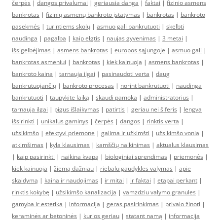
čerpės
|
dangos privalumai
|
geriausia danga
|
faktai
|
fizinio asmens
bankrotas
|
fizinių asmenų bankroto įstatymas
|
bankrotas
|
bankroto
pasekmės
|
turintiems skolų
|
asmuo gali bankrutuoti
|
skelbti
naudinga
|
pagalba
|
kaip elgtis
|
naujas gyvenimas
|
3 metai
|
išsigelbėjimas
|
asmens bankrotas
|
europos sąjungoje
|
asmuo gali
|
bankrotas asmeniui
|
bankrotas
|
kiek kainuoja
|
asmens bankrotas
|
bankroto kaina
|
tarnauja ilgai
|
pasinaudoti verta
|
daug
bankrutuojančių
|
bankroto procesas
|
norint bankrutuoti
|
naudinga
bankrutuoti
|
taupykite laiką
|
skaudi pamoka
|
administratorius
|
tarnauja ilgai
|
pigus išlaikymas
|
patirtis
|
geriau nei šiferis
|
lengva
išsirinkti
|
unikalus gaminys
|
čerpės
|
dangos
|
rinktis verta
|
užsikimšo
|
efektyvi priemonė
|
galima ir užkimšti
|
užsikimšo vonia
|
atkimšimas
|
kyla klausimas
|
kamščių naikinimas
|
aktualus klausimas
|
kaip pasirinkti
|
naikina kvapą
|
biologiniai sprendimas
|
priemonės
|
kiek kainuoja
|
žiemą dažniau
|
riebalu gaudykles valymas
|
apie
skaidymą
|
kaina ir naudojimas
|
ir mitai
|
ir faktai
|
etapai perkant
|
rinktis kokybę
|
užsikimšo kanalizacija
|
vamzdziu valymo granules
|
gamyba ir estetika
|
informacija
|
geras pasirinkimas
|
privalo žinoti
|
keraminės ar betoninės
|
kurios geriau
|
statant namą
|
informacija