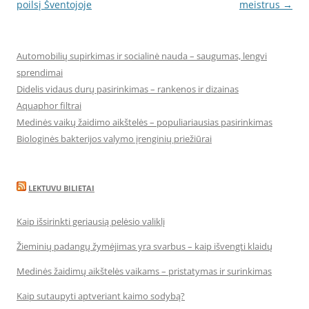
navigation
poilsį Šventojoje
meistrus
→
Automobilių supirkimas ir socialinė nauda – saugumas, lengvi
sprendimai
Didelis vidaus durų pasirinkimas – rankenos ir dizainas
Aquaphor filtrai
Medinės vaikų žaidimo aikštelės – populiariausias pasirinkimas
Biologinės bakterijos valymo įrenginių priežiūrai
LEKTUVU BILIETAI
Kaip išsirinkti geriausią pelėsio valiklį
Žieminių padangų žymėjimas yra svarbus – kaip išvengti klaidų
Medinės žaidimų aikštelės vaikams – pristatymas ir surinkimas
Kaip sutaupyti aptveriant kaimo sodybą?