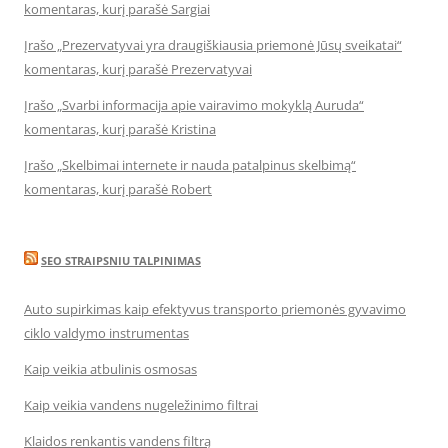
komentaras, kurį parašė Sargiai
Įrašo „Prezervatyvai yra draugiškiausia priemonė Jūsų sveikatai“
komentaras, kurį parašė Prezervatyvai
Įrašo „Svarbi informacija apie vairavimo mokyklą Auruda“
komentaras, kurį parašė Kristina
Įrašo „Skelbimai internete ir nauda patalpinus skelbimą“
komentaras, kurį parašė Robert
SEO STRAIPSNIU TALPINIMAS
Auto supirkimas kaip efektyvus transporto priemonės gyvavimo
ciklo valdymo instrumentas
Kaip veikia atbulinis osmosas
Kaip veikia vandens nugeležinimo filtrai
Klaidos renkantis vandens filtrą