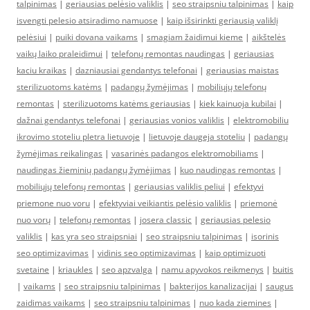
talpinimas
|
geriausias pelėsio valiklis
|
seo straipsniu talpinimas
|
kaip
isvengti pelesio atsiradimo namuose
|
kaip išsirinkti geriausią valiklį
pelėsiui
|
puiki dovana vaikams
|
smagiam žaidimui kieme
|
aikštelės
vaikų laiko praleidimui
|
telefonų remontas naudingas
|
geriausias
kaciu kraikas
|
dazniausiai gendantys telefonai
|
geriausias maistas
sterilizuotoms katėms
|
padangų žymėjimas
|
mobiliųjų telefonų
remontas
|
sterilizuotoms katėms geriausias
|
kiek kainuoja kubilai
|
dažnai gendantys telefonai
|
geriausias vonios valiklis
|
elektromobiliu
ikrovimo stoteliu pletra lietuvoje
|
lietuvoje daugeja stoteliu
|
padangų
žymėjimas reikalingas
|
vasarinės padangos elektromobiliams
|
naudingas žieminių padangų žymėjimas
|
kuo naudingas remontas
|
mobiliųjų telefonų remontas
|
geriausias valiklis peliui
|
efektyvi
priemone nuo voru
|
efektyviai veikiantis pelėsio valiklis
|
priemonė
nuo vorų
|
telefonų remontas
|
josera classic
|
geriausias pelesio
valiklis
|
kas yra seo straipsniai
|
seo straipsniu talpinimas
|
isorinis
seo optimizavimas
|
vidinis seo optimizavimas
|
kaip optimizuoti
svetaine
|
kriaukles
|
seo apzvalga
|
namu apyvokos reikmenys
|
buitis
|
vaikams
|
seo straipsniu talpinimas
|
bakterijos kanalizacijai
|
saugus
zaidimas vaikams
|
seo straipsniu talpinimas
|
nuo kada ziemines
|