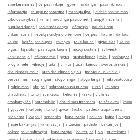
apie keramines
|
čerpės rinkoje
|
gyvenimo danga
|
pasirinkimas
|
informacija
|
taupyti nepatartina
|
tarnauja ilgai
|
didelis pasirinimas
|
tobulos savybės
|
kaina
|
naudinga pasidomėti
|
taupyti neverta
|
pupuliari danga
|
renkamės dangą
|
dėmesys
|
nauda žinoti
|
tinkamiausia
|
riebalų skaidymo priemonė
|
cerpes
|
kaune
|
darbas
kaune
|
keitėsi paslaugos
|
toks yra
|
taksi kaune
|
pigiausias
|
kaune
pigus
|
ką siūlo
|
paslaugos kaune
|
mažoji sostinė
|
išsikviesti
|
konkurencija
|
ieškome taxi
|
pigus
|
susisiekimas
|
taksi
|
paslaugos
|
programėlė
|
vilniuje
|
taksi
|
vilnius
|
taxi
|
kainos
|
švaros prekės
|
draudimasjums.lt
|
auto draudimas pigiau
|
individualus keleivių
pervežimas
|
stoglangiai
|
stogo langai
|
stogo langai
|
mikroautobusu
|
talpinimas
|
akcijos
|
mikroautobusu nuoma
|
turto
|
kelionės
draudimas
|
turto
|
sveikatos
|
kelionės
|
kasko
|
civilinės
atsakomybės
|
automobilio
|
draudimas internetu
|
teisės aktai
|
kaina
|
gyvybės
|
kelionių
|
turto
|
tpvca
|
kasko
|
padeda taupantiems
|
problema
|
kvapai
|
nepatinka
|
kanalizacija
|
naikina
|
kaina
|
blogas
|
apie bakterijas
|
kanalizacijai
|
situacija
|
padeda
|
bakterijos
|
bakterijos kanalizacijai
|
kanalizacijai
|
bakterijos
|
bio
|
nuotekoms
|
nauda
|
švara
|
bio
|
bakterijos
|
renkamės
|
kvapas
|
kvapas
|